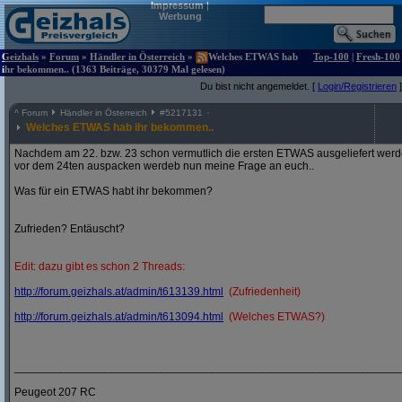
Impressum
|
Werbung
Geizhals
»
Forum
»
Händler in Österreich
»
Welches ETWAS hab
Top-100
|
Fresh-100
ihr bekommen.. (1363 Beiträge, 30379 Mal gelesen)
Du bist nicht angemeldet. [
Login/Registrieren
]
^
Forum
Händler in Österreich
#
5217131
Welches ETWAS hab ihr bekommen..
Nachdem am 22. bzw. 23 schon vermutlich die ersten ETWAS ausgeliefert werden
vor dem 24ten auspacken werdeb nun meine Frage an euch..
Was für ein ETWAS habt ihr bekommen?
Zufrieden? Entäuscht?
Edit: dazu gibt es schon 2 Threads:
http:/
/
forum.geizhals.at/
admin/
t613139.html
(Zufriedenheit)
http:/
/
forum.geizhals.at/
admin/
t613094.html
(Welches ETWAS?)
_____________________________________________________________
Peugeot 207 RC