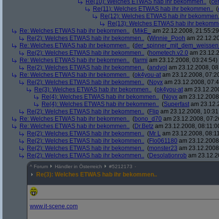
Re(10): Welches ETWAS hab ihr bekommen..
(
ce
Re(11): Welches ETWAS hab ihr bekommen..
(
Re(12): Welches ETWAS hab ihr bekommen.
Re(13): Welches ETWAS hab ihr bekomm
Re: Welches ETWAS hab ihr bekommen..
(
MikE_
am 22.12.2008, 21:55:29
Re(2): Welches ETWAS hab ihr bekommen..
(
Winnie_Pooh
am 22.12.20
Re: Welches ETWAS hab ihr bekommen..
(
der_spinner_mit_dem_weissen
Re(2): Welches ETWAS hab ihr bekommen..
(
hometech.v2.0
am 23.12.2
Re: Welches ETWAS hab ihr bekommen..
(
farmi
am 23.12.2008, 03:24:54)
Re(2): Welches ETWAS hab ihr bekommen..
(
andvol
am 23.12.2008, 08
Re: Welches ETWAS hab ihr bekommen..
(
ok4you-at
am 23.12.2008, 07:2
Re(2): Welches ETWAS hab ihr bekommen..
(
Noyx
am 23.12.2008, 07:4
Re(3): Welches ETWAS hab ihr bekommen..
(
ok4you-at
am 23.12.200
Re(4): Welches ETWAS hab ihr bekommen..
(
Noyx
am 23.12.2008,
Re(4): Welches ETWAS hab ihr bekommen..
(
Superfast
am 23.12.2
Re(2): Welches ETWAS hab ihr bekommen..
(
Flip
am 23.12.2008, 10:31
Re: Welches ETWAS hab ihr bekommen..
(
bono_d70
am 23.12.2008, 07:2
Re: Welches ETWAS hab ihr bekommen..
(
Dr.Betz
am 23.12.2008, 08:11:0
Re(2): Welches ETWAS hab ihr bekommen..
(
Mr L
am 23.12.2008, 08:11
Re(2): Welches ETWAS hab ihr bekommen..
(
Flo061180
am 23.12.2008,
Re(2): Welches ETWAS hab ihr bekommen..
(
monster23
am 23.12.2008,
Re(2): Welches ETWAS hab ihr bekommen..
(
Desolationrob
am 23.12.20
^
Forum
Händler in Österreich
#
5212173
Re(3): Welches ETWAS hab ihr bekommen..
www.it-scene.com