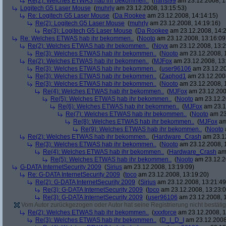
Re(2): Welches ETWAS hab ihr bekommen..
(
hansi99
am 23.12.2008, 1
Logitech G5 Laser Mouse
(
muhrly
am 23.12.2008, 13:15:53)
Re: Logitech G5 Laser Mouse
(
Da Rookee
am 23.12.2008, 14:14:15)
Re(2): Logitech G5 Laser Mouse
(
muhrly
am 23.12.2008, 14:19:16)
Re(3): Logitech G5 Laser Mouse
(
Da Rookee
am 23.12.2008, 14:2
Re: Welches ETWAS hab ihr bekommen..
(
Nooto
am 23.12.2008, 13:16:09
Re(2): Welches ETWAS hab ihr bekommen..
(
Noyx
am 23.12.2008, 13:2
Re(3): Welches ETWAS hab ihr bekommen..
(
Nooto
am 23.12.2008, 
Re(2): Welches ETWAS hab ihr bekommen..
(
MJFox
am 23.12.2008, 13
Re(3): Welches ETWAS hab ihr bekommen..
(
user96106
am 23.12.20
Re(3): Welches ETWAS hab ihr bekommen..
(
Zaphod1
am 23.12.2008
Re(3): Welches ETWAS hab ihr bekommen..
(
Nooto
am 23.12.2008, 
Re(4): Welches ETWAS hab ihr bekommen..
(
MJFox
am 23.12.200
Re(5): Welches ETWAS hab ihr bekommen..
(
Nooto
am 23.12.2
Re(6): Welches ETWAS hab ihr bekommen..
(
MJFox
am 23.1
Re(7): Welches ETWAS hab ihr bekommen..
(
Nooto
am 23
Re(8): Welches ETWAS hab ihr bekommen..
(
MJFox
am
Re(9): Welches ETWAS hab ihr bekommen..
(
Nooto
Re(2): Welches ETWAS hab ihr bekommen..
(
Hardware_Crash
am 23.12
Re(3): Welches ETWAS hab ihr bekommen..
(
Nooto
am 23.12.2008, 
Re(4): Welches ETWAS hab ihr bekommen..
(
Hardware_Crash
am 
Re(5): Welches ETWAS hab ihr bekommen..
(
Nooto
am 23.12.2
G-DATA InternetSecurity 2009
(
Sirius
am 23.12.2008, 13:19:09)
Re: G-DATA InternetSecurity 2009
(
toco
am 23.12.2008, 13:19:20)
Re(2): G-DATA InternetSecurity 2009
(
Sirius
am 23.12.2008, 13:21:49
Re(3): G-DATA InternetSecurity 2009
(
toco
am 23.12.2008, 13:23:0
Re(3): G-DATA InternetSecurity 2009
(
user96106
am 23.12.2008, 1
Vom Autor zurückgezogen oder Autor hat seine Registrierung nicht bestätig
Re(2): Welches ETWAS hab ihr bekommen..
(
xxxforce
am 23.12.2008, 1
Re(3): Welches ETWAS hab ihr bekommen..
(
D_I_D_I
am 23.12.2008