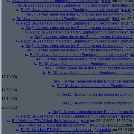
Ja was haben die ersten Empfänger nun bekommen?
(
q.e.d.
am 22.12.200
Re: Ja was haben die ersten Empfänger nun bekommen?
(
monster23
am
Re(2): Ja was haben die ersten Empfänger nun bekommen?
(
q.e.d.
a
Re(3): Ja was haben die ersten Empfänger nun bekommen?
(
mon
Re: Ja was haben die ersten Empfänger nun bekommen?
(
Mr L
am 22.1
Re(2): Ja was haben die ersten Empfänger nun bekommen?
(
w114/1
Re(3): Ja was haben die ersten Empfänger nun bekommen?
(
dani
Re(4): Ja was haben die ersten Empfänger nun bekommen?
(
b
Re(5): Ja was haben die ersten Empfänger nun bekommen?
Re(2): Ja was haben die ersten Empfänger nun bekommen?
(
danielc
Re(3): Ja was haben die ersten Empfänger nun bekommen?
(
q.e.d
Re(3): Ja was haben die ersten Empfänger nun bekommen?
(
Mr L
Re(4): Ja was haben die ersten Empfänger nun bekommen?
(
d
Re(5): Ja was haben die ersten Empfänger nun bekommen?
Re(6): Ja was haben die ersten Empfänger nun bekomme
Re(7): Ja was haben die ersten Empfänger nun beko
Re(8): Ja was haben die ersten Empfänger nun be
17:19:00)
Re(9): Ja was haben die ersten Empfänger nun
Re(10): Ja was haben die ersten Empfänger 
17:59:08)
Re(11): Ja was haben die ersten Empfänge
18:14:35)
Re(11): Ja was haben die ersten Empfänge
20:57:31)
Re(9): Ja was haben die ersten Empfänger nun
Re(2): Ja was haben die ersten Empfänger nun bekommen?
(
Lion[A
Re: Welches ETWAS hab ihr bekommen..
(
dizo
am 22.12.2008, 16:26:08)
Re(2): Welches ETWAS hab ihr bekommen..
(
w114/115
am 22.12.2008, 
Re(3): Welches ETWAS hab ihr bekommen..
(
gibberish
am 22.12.200