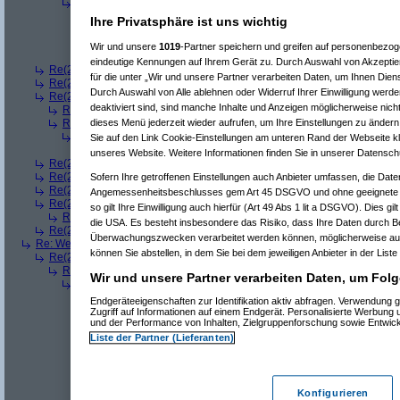
Re(4): Welches ETWAS hab ihr bekommen..
(
bono_d70
am 23.12.
Re(5): Welches ETWAS hab ihr bekommen..
(
Arrris
am 23.12.20
Ihre Privatsphäre ist uns wichtig
Re(6): Welches ETWAS hab ihr bekommen..
(
bono_d70
am 2
Re(7): Welches ETWAS hab ihr bekommen..
(
Arrris
am 23.
Wir und unsere
1019
-Partner speichern und greifen auf personenbezo
Re(8): Welches ETWAS hab ihr bekommen..
(
bono_d7
eindeutige Kennungen auf Ihrem Gerät zu. Durch Auswahl von Akzeptier
Re(2): Welches ETWAS hab ihr bekommen..
(
q.e.d.
am 23.12.2008, 08:
für die unter „Wir und unsere Partner verarbeiten Daten, um Ihnen Dien
Re(2): Welches ETWAS hab ihr bekommen..
(
Roli
am 23.12.2008, 08:59
Durch Auswahl von Alle ablehnen oder Widerruf Ihrer Einwilligung werde
Re(2): Welches ETWAS hab ihr bekommen..
(
bart99
am 23.12.2008, 09:
deaktiviert sind, sind manche Inhalte und Anzeigen möglicherweise nicht
Re(3): Welches ETWAS hab ihr bekommen..
(
playaz
am 23.12.2008, 
dieses Menü jederzeit wieder aufrufen, um Ihre Einstellungen zu ändern 
Re(3): Welches ETWAS hab ihr bekommen..
(
monster23
am 23.12.20
Re(4): Welches ETWAS hab ihr bekommen..
(
bart99
am 23.12.2008
Sie auf den Link Cookie-Einstellungen am unteren Rand der Webseite kli
Re(5): Welches ETWAS hab ihr bekommen..
(
monster23
am 23.
unseres Website. Weitere Informationen finden Sie in unserer Datensch
Re(2): Welches ETWAS hab ihr bekommen..
(
female
am 23.12.2008, 09
Re(2): Welches ETWAS hab ihr bekommen..
(
User6465
am 23.12.2008,
Sofern Ihre getroffenen Einstellungen auch Anbieter umfassen, die Daten
Re(2): Welches ETWAS hab ihr bekommen..
(
playaz
am 23.12.2008, 09
Angemessenheitsbeschlusses gem Art 45 DSGVO und ohne geeignete G
Re(2): Welches ETWAS hab ihr bekommen..
(
Ardjan
am 23.12.2008, 09
so gilt Ihre Einwilligung auch hierfür (Art 49 Abs 1 lit a DSGVO). Dies gi
Re(3): Welches ETWAS hab ihr bekommen..
(
monster23
am 23.12.20
die USA. Es besteht insbesondere das Risiko, dass Ihre Daten durch B
Re(2): Welches ETWAS hab ihr bekommen..
(
User284
am 23.12.2008, 1
Überwachungszwecken verarbeitet werden können, möglicherweise auc
Re: Welches ETWAS hab ihr bekommen..
(
Diall
am 23.12.2008, 09:01:20)
können Sie abstellen, in dem Sie bei dem jeweiligen Anbieter in der Liste
Re(2): Welches ETWAS hab ihr bekommen..
(
ddrobesch
am 23.12.2008,
Re(3): Welches ETWAS hab ihr bekommen..
(
q.e.d.
am 23.12.2008, 0
Wir und unsere Partner verarbeiten Daten, um Folg
Re(4): Welches ETWAS hab ihr bekommen..
(
Games2Game
am 23
Re(5): Welches ETWAS hab ihr bekommen..
(
ddrobesch
am 23.
Endgeräteeigenschaften zur Identifikation aktiv abfragen. Verwendung 
Re(6): Welches ETWAS hab ihr bekommen..
(
q.e.d.
am 23.12
Zugriff auf Informationen auf einem Endgerät. Personalisierte Werbung
und der Performance von Inhalten, Zielgruppenforschung sowie Entwic
Re(5): Welches ETWAS hab ihr bekommen..
(
q.e.d.
am 23.12.20
Re(6): Welches ETWAS hab ihr bekommen..
(
Games2Game
Liste der Partner (Lieferanten)
Re(7): Welches ETWAS hab ihr bekommen..
(
q.e.d.
am 23.
Re(8): Welches ETWAS hab ihr bekommen..
(
Games2
Re(9): Welches ETWAS hab ihr bekommen..
(
q.e.d.
a
Re(5): Welches ETWAS hab ihr bekommen..
(
monster23
am 23.
Konfigurieren