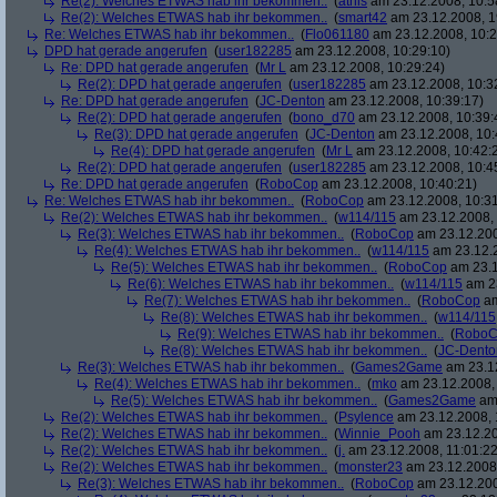
Re(2): Welches ETWAS hab ihr bekommen..
(
athis
am 23.12.2008, 10:5
Re(2): Welches ETWAS hab ihr bekommen..
(
smart42
am 23.12.2008, 1
Re: Welches ETWAS hab ihr bekommen..
(
Flo061180
am 23.12.2008, 10:2
DPD hat gerade angerufen
(
user182285
am 23.12.2008, 10:29:10)
Re: DPD hat gerade angerufen
(
Mr L
am 23.12.2008, 10:29:24)
Re(2): DPD hat gerade angerufen
(
user182285
am 23.12.2008, 10:3
Re: DPD hat gerade angerufen
(
JC-Denton
am 23.12.2008, 10:39:17)
Re(2): DPD hat gerade angerufen
(
bono_d70
am 23.12.2008, 10:39:
Re(3): DPD hat gerade angerufen
(
JC-Denton
am 23.12.2008, 10:
Re(4): DPD hat gerade angerufen
(
Mr L
am 23.12.2008, 10:42:
Re(2): DPD hat gerade angerufen
(
user182285
am 23.12.2008, 10:4
Re: DPD hat gerade angerufen
(
RoboCop
am 23.12.2008, 10:40:21)
Re: Welches ETWAS hab ihr bekommen..
(
RoboCop
am 23.12.2008, 10:31
Re(2): Welches ETWAS hab ihr bekommen..
(
w114/115
am 23.12.2008, 
Re(3): Welches ETWAS hab ihr bekommen..
(
RoboCop
am 23.12.200
Re(4): Welches ETWAS hab ihr bekommen..
(
w114/115
am 23.12.2
Re(5): Welches ETWAS hab ihr bekommen..
(
RoboCop
am 23.1
Re(6): Welches ETWAS hab ihr bekommen..
(
w114/115
am 23
Re(7): Welches ETWAS hab ihr bekommen..
(
RoboCop
am
Re(8): Welches ETWAS hab ihr bekommen..
(
w114/115
Re(9): Welches ETWAS hab ihr bekommen..
(
RoboC
Re(8): Welches ETWAS hab ihr bekommen..
(
JC-Dento
Re(3): Welches ETWAS hab ihr bekommen..
(
Games2Game
am 23.12
Re(4): Welches ETWAS hab ihr bekommen..
(
mko
am 23.12.2008, 
Re(5): Welches ETWAS hab ihr bekommen..
(
Games2Game
am 
Re(2): Welches ETWAS hab ihr bekommen..
(
Psylence
am 23.12.2008, 
Re(2): Welches ETWAS hab ihr bekommen..
(
Winnie_Pooh
am 23.12.20
Re(2): Welches ETWAS hab ihr bekommen..
(
j.
am 23.12.2008, 11:01:22
Re(2): Welches ETWAS hab ihr bekommen..
(
monster23
am 23.12.2008,
Re(3): Welches ETWAS hab ihr bekommen..
(
RoboCop
am 23.12.200