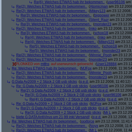
Re(6): Welches ETWAS hab ihr bekommen..
(
user96106
am 2
Re(2): Welches ETWAS hab ihr bekommen..
(
Atomicman
am 23.12.2008
Re(2): Welches ETWAS hab ihr bekommen..
(
Mikey123
am 23.12.2008, 
Re(3): Welches ETWAS hab ihr bekommen..
(
bigpower
am 23.12.200
Re(2): Welches ETWAS hab ihr bekommen..
(
Silent_Razr
am 23.12.2008
Re(3): Welches ETWAS hab ihr bekommen..
(
monster23
am 23.12.20
Re(2): Welches ETWAS hab ihr bekommen..
(
mko
am 23.12.2008, 11:31
Re(3): Welches ETWAS hab ihr bekommen..
(
schop18
am 23.12.2008
Re(4): Welches ETWAS hab ihr bekommen..
(
mko
am 23.12.2008, 
Re(4): Welches ETWAS hab ihr bekommen..
(
Mikey123
am 23.12.2
Re(5): Welches ETWAS hab ihr bekommen..
(
schop18
am 23.12
Re(5): Welches ETWAS hab ihr bekommen..
(
monster23
am 23.
Re(2): Welches ETWAS hab ihr bekommen..
(
Winnie_Pooh
am 23.12.20
Re(2): Welches ETWAS hab ihr bekommen..
(
monster23
am 23.12.2008,
PLONKED von
mtths
: auf userwunsch geloescht
(
User128884
am 23.12
Re: Welches ETWAS hab ihr bekommen..
(
MJFox
am 23.12.2008, 11:36:54
Re(2): Welches ETWAS hab ihr bekommen..
(
Winnie_Pooh
am 23.12.20
Re(2): Welches ETWAS hab ihr bekommen..
(
monster23
am 23.12.2008,
G Data Av2009 + 2 Stück 2 GB usb sticks
(
q.e.d.
am 23.12.2008, 11:40:12)
Re: G Data Av2009 + 2 Stück 2 GB usb sticks
(
user96106
am 23.12.2008
Re(2): G Data Av2009 + 2 Stück 2 GB usb sticks
(
q.e.d.
am 23.12.2008
Re(3): G Data Av2009 + 2 Stück 2 GB usb sticks
(
user96106
am 23.
Re(4): G Data Av2009 + 2 Stück 2 GB usb sticks
(
q.e.d.
am 23.12
Re: G Data Av2009 + 2 Stück 2 GB usb sticks
(
MJFox
am 23.12.2008, 11
Re(2): G Data Av2009 + 2 Stück 2 GB usb sticks
(
q.e.d.
am 23.12.2008
Re(3): G Data Av2009 + 2 Stück 2 GB usb sticks
(
Mr L
am 23.12.20
biete G DATA AntiVirus um 21,99 inkl Versand!
(
q.e.d.
am 23.12.2008, 12
Re: Welches ETWAS hab ihr bekommen..
(
xxxforce
am 23.12.2008, 11:41:
Re(2): Welches ETWAS hab ihr bekommen..
(
Noyx
am 23.12.2008, 11:4
Re(2): Welches ETWAS hab ihr bekommen..
(
Mr L
am 23.12.2008, 11:44