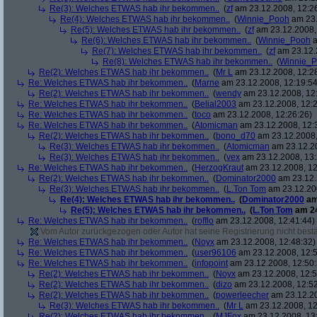
Re(3): Welches ETWAS hab ihr bekommen..
(
zf
am 23.12.2008, 12:2
Re(4): Welches ETWAS hab ihr bekommen..
(
Winnie_Pooh
am 23.
Re(5): Welches ETWAS hab ihr bekommen..
(
zf
am 23.12.2008,
Re(6): Welches ETWAS hab ihr bekommen..
(
Winnie_Pooh
a
Re(7): Welches ETWAS hab ihr bekommen..
(
zf
am 23.12.
Re(8): Welches ETWAS hab ihr bekommen..
(
Winnie_
Re(2): Welches ETWAS hab ihr bekommen..
(
Mr L
am 23.12.2008, 12:2
Re: Welches ETWAS hab ihr bekommen..
(
Marne
am 23.12.2008, 12:19:54
Re(2): Welches ETWAS hab ihr bekommen..
(
wendy
am 23.12.2008, 12
Re: Welches ETWAS hab ihr bekommen..
(
Belial2003
am 23.12.2008, 12:2
Re: Welches ETWAS hab ihr bekommen..
(
toco
am 23.12.2008, 12:26:26)
Re: Welches ETWAS hab ihr bekommen..
(
Atomicman
am 23.12.2008, 12:
Re(2): Welches ETWAS hab ihr bekommen..
(
bono_d70
am 23.12.2008,
Re(3): Welches ETWAS hab ihr bekommen..
(
Atomicman
am 23.12.20
Re(3): Welches ETWAS hab ihr bekommen..
(
vex
am 23.12.2008, 13:
Re: Welches ETWAS hab ihr bekommen..
(
HerzogKraut
am 23.12.2008, 12
Re(2): Welches ETWAS hab ihr bekommen..
(
Dominator2000
am 23.12.
Re(3): Welches ETWAS hab ihr bekommen..
(
L.Ton Tom
am 23.12.200
Re(4): Welches ETWAS hab ihr bekommen..
(
Dominator2000
am
Re(5): Welches ETWAS hab ihr bekommen..
(
L.Ton Tom
am 24
Re: Welches ETWAS hab ihr bekommen..
(
rofflo
am 23.12.2008, 12:41:44)
Vom Autor zurückgezogen oder Autor hat seine Registrierung nicht bestä
Re: Welches ETWAS hab ihr bekommen..
(
Noyx
am 23.12.2008, 12:48:32)
Re: Welches ETWAS hab ihr bekommen..
(
user96106
am 23.12.2008, 12:5
Re: Welches ETWAS hab ihr bekommen..
(
infopoint
am 23.12.2008, 12:50:
Re(2): Welches ETWAS hab ihr bekommen..
(
Noyx
am 23.12.2008, 12:5
Re(2): Welches ETWAS hab ihr bekommen..
(
dizo
am 23.12.2008, 12:52
Re(2): Welches ETWAS hab ihr bekommen..
(
powerleecher
am 23.12.20
Re(3): Welches ETWAS hab ihr bekommen..
(
Mr L
am 23.12.2008, 12
Re(2): Welches ETWAS hab ihr bekommen..
(
MJFox
am 23.12.2008, 13