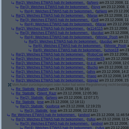
Re(2): Welches ETWAS hab ihr bekommen..
(
taNero
am 23.12.2008, 11
Re(3): Welches ETWAS hab ihr bekommen..
(
Noyx
am 23.12.2008, 1
Re(4): Welches ETWAS hab ihr bekommen..
(
taNero
am 23.12.200
Re(2): Welches ETWAS hab ihr bekommen..
(
Marax
am 23.12.2008, 11:
Re(3): Welches ETWAS hab ihr bekommen..
(
Gott
am 23.12.2008, 11
Re(4): Welches ETWAS hab ihr bekommen..
(
Marax
am 23.12.2008
Re(2): Welches ETWAS hab ihr bekommen..
(
w114/115
am 23.12.2008, 
Re(3): Welches ETWAS hab ihr bekommen..
(
ducduc
am 23.12.2008,
Re(4): Welches ETWAS hab ihr bekommen..
(
Winnie_Pooh
am 23.
Re(5): Welches ETWAS hab ihr bekommen..
(
ducduc
am 23.12.
Re(6): Welches ETWAS hab ihr bekommen..
(
Winnie_Pooh
a
Re(6): Welches ETWAS hab ihr bekommen..
(
schop18
am 23.
Re(2): Welches ETWAS hab ihr bekommen..
(
RoboCop
am 23.12.2008, 
Re(2): Welches ETWAS hab ihr bekommen..
(
monster23
am 23.12.2008,
Re(2): Welches ETWAS hab ihr bekommen..
(
q.e.d.
am 23.12.2008, 12:
Re(2): Welches ETWAS hab ihr bekommen..
(
Bucho
am 23.12.2008, 12:
Re(2): Welches ETWAS hab ihr bekommen..
(
athis
am 23.12.2008, 14:2
Re(2): Welches ETWAS hab ihr bekommen..
(
Hapo
am 23.12.2008, 14:
Re(2): Welches ETWAS hab ihr bekommen..
(
playaz
am 23.12.2008, 15
Vom Autor zurückgezogen oder Autor hat seine Registrierung nicht bestätig
Re: Statistik:
(
muhrly
am 23.12.2008, 11:58:16)
Re: Statistik:
(
Silent_Razr
am 23.12.2008, 12:05:36)
Re(2): Statistik:
(
taNero
am 23.12.2008, 12:07:17)
Re: Statistik:
(
ese
am 23.12.2008, 12:18:11)
Re(2): Statistik:
(
xxxforce
am 23.12.2008, 12:19:23)
Re(3): Statistik:
(
ese
am 23.12.2008, 12:23:11)
Re: Welches ETWAS hab ihr bekommen..
(
andvol
am 23.12.2008, 11:46:5
Re(2): Welches ETWAS hab ihr bekommen..
(
rufus
am 23.12.2008, 11:5
Re(3): Welches ETWAS hab ihr bekommen..
(
andvol
am 23.12.2008, 
Re(4): Welches ETWAS hab ihr bekommen..
(
rufus
am 23.12.2008,