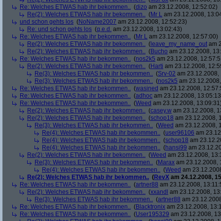
Re: Welches ETWAS hab ihr bekommen..
(
dizo
am 23.12.2008, 12:52:02)
Re(2): Welches ETWAS hab ihr bekommen..
(
Mr L
am 23.12.2008, 13:0
und schon gehts los
(
NoName2007
am 23.12.2008, 12:52:23)
Re: und schon gehts los
(
q.e.d.
am 23.12.2008, 13:02:43)
Re: Welches ETWAS hab ihr bekommen..
(
Mr L
am 23.12.2008, 12:57:00)
Re(2): Welches ETWAS hab ihr bekommen..
(
leave_my_name_out
am 2
Re(2): Welches ETWAS hab ihr bekommen..
(
Bucho
am 23.12.2008, 13:
Re: Welches ETWAS hab ihr bekommen..
(
nos2k5
am 23.12.2008, 12:57:5
Re(2): Welches ETWAS hab ihr bekommen..
(
Harti
am 23.12.2008, 12:5
Re(3): Welches ETWAS hab ihr bekommen..
(
Srv-02
am 23.12.2008, 
Re(3): Welches ETWAS hab ihr bekommen..
(
nos2k5
am 23.12.2008,
Re: Welches ETWAS hab ihr bekommen..
(
wasined
am 23.12.2008, 12:57:
Re: Welches ETWAS hab ihr bekommen..
(
adhoc
am 23.12.2008, 13:05:13
Re: Welches ETWAS hab ihr bekommen..
(
Weed
am 23.12.2008, 13:09:31
Re(2): Welches ETWAS hab ihr bekommen..
(
casey.w
am 23.12.2008, 1
Re(2): Welches ETWAS hab ihr bekommen..
(
schop18
am 23.12.2008, 1
Re(3): Welches ETWAS hab ihr bekommen..
(
Weed
am 23.12.2008, 1
Re(4): Welches ETWAS hab ihr bekommen..
(
user96106
am 23.12.
Re(4): Welches ETWAS hab ihr bekommen..
(
schop18
am 23.12.20
Re(4): Welches ETWAS hab ihr bekommen..
(
hansi99
am 23.12.20
Re(2): Welches ETWAS hab ihr bekommen..
(
Weed
am 23.12.2008, 13:
Re(3): Welches ETWAS hab ihr bekommen..
(
Marax
am 23.12.2008, 
Re(4): Welches ETWAS hab ihr bekommen..
(
Weed
am 23.12.2008
Re(2): Welches ETWAS hab ihr bekommen..
(
RevX
am 24.12.2008, 15
Re: Welches ETWAS hab ihr bekommen..
(
artner88
am 23.12.2008, 13:11:
Re(2): Welches ETWAS hab ihr bekommen..
(
xxandl
am 23.12.2008, 13
Re(3): Welches ETWAS hab ihr bekommen..
(
artner88
am 23.12.2008
Re: Welches ETWAS hab ihr bekommen..
(
Blacktronix
am 23.12.2008, 13:
Re: Welches ETWAS hab ihr bekommen..
(
User195329
am 23.12.2008, 13