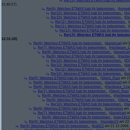
Re(13): Welches ETWAS hab ihr bekomm
21:40:27)
Re(9): Welches ETWAS hab ihr bekommen..
(
homete
Re(10): Welches ETWAS hab ihr bekommen..
(
Arr
Re(10): Welches ETWAS hab ihr bekommen..
(
De
Re(11): Welches ETWAS hab ihr bekommen..
(
Re(11): Welches ETWAS hab ihr bekommen..
(
Re(12): Welches ETWAS hab ihr bekommen.
Re(13): Welches ETWAS hab ihr bekom
12:31:20)
Re(6): Welches ETWAS hab ihr bekommen..
(
danielcart
am 2
Re(7): Welches ETWAS hab ihr bekommen..
(
Hardware_C
Re(8): Welches ETWAS hab ihr bekommen..
(
danielcar
Re(9): Welches ETWAS hab ihr bekommen..
(
Hardw
Re(10): Welches ETWAS hab ihr bekommen..
(
[D
Re(10): Welches ETWAS hab ihr bekommen..
(
da
Re(11): Welches ETWAS hab ihr bekommen..
(
Re(10): Welches ETWAS hab ihr bekommen..
(
bo
Re(5): Welches ETWAS hab ihr bekommen..
(
Silent_Razr
am 21
Re(6): Welches ETWAS hab ihr bekommen..
(
danielcart
am 2
Re(6): Welches ETWAS hab ihr bekommen..
(
Hardware_Cra
Re(7): Welches ETWAS hab ihr bekommen..
(
Silent_Razr
Re(8): Welches ETWAS hab ihr bekommen..
(
Hardwar
Re(9): Welches ETWAS hab ihr bekommen..
(
Silent
Re(10): Welches ETWAS hab ihr bekommen..
(
Ha
Re(6): Welches ETWAS hab ihr bekommen..
(
laservision
am 2
Re(7): Welches ETWAS hab ihr bekommen..
(
danielcart
am
Re(8): Welches ETWAS hab ihr bekommen..
(
user1822
Re(5): Welches ETWAS hab ihr bekommen..
(
monster23
am 22.
Re(3): Welches ETWAS hab ihr bekommen..
(
Kalif22
am 21.12.2008, 