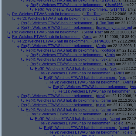
Re(4): Welches ETWAS hab ihr bekommen..
(
w114/115
am 22.12.2
Re(5): Welches ETWAS hab ihr bekommen..
(
User6465
am 22.1
Re(6): Welches ETWAS hab ihr bekommen..
(
w114/115
am 22
Re: Welches ETWAS hab ihr bekommen..
(
L.Ton Tom
am 22.12.2008, 16:3
Re(2): Welches ETWAS hab ihr bekommen..
(
td1
am 22.12.2008, 17:40:
Re(3): Welches ETWAS hab ihr bekommen..
(
L.Ton Tom
am 22.12.200
Re(3): Welches ETWAS hab ihr bekommen..
(
leave_my_name_out
am
Re: Welches ETWAS hab ihr bekommen..
(
Silent_Razr
am 22.12.2008, 17:
Re: Welches ETWAS hab ihr bekommen..
(
Arrris
am 22.12.2008, 18:38:40)
Re(2): Welches ETWAS hab ihr bekommen..
(
user96106
am 22.12.2008,
Re(3): Welches ETWAS hab ihr bekommen..
(
Arrris
am 22.12.2008, 1
Re(4): Welches ETWAS hab ihr bekommen..
(
xxxforce
am 22.12.20
Re(5): Welches ETWAS hab ihr bekommen..
(
Arrris
am 22.12.20
Re(4): Welches ETWAS hab ihr bekommen..
(
vex
am 22.12.2008, 
Re(5): Welches ETWAS hab ihr bekommen..
(
Arrris
am 22.12.20
Re(6): Welches ETWAS hab ihr bekommen..
(
vex
am 22.12.2
Re(7): Welches ETWAS hab ihr bekommen..
(
Arrris
am 22.
Re(8): Welches ETWAS hab ihr bekommen..
(
vex
am 22
Re(9): Welches ETWAS hab ihr bekommen..
(
Arrris
a
Re(10): Welches ETWAS hab ihr bekommen..
(
ve
Re(11): Welches ETWAS hab ihr bekommen..
(
Re(3): Welches ETWAS hab ihr bekommen..
(
dev0
am 22.12.2008, 1
Re(4): Welches ETWAS hab ihr bekommen..
(
cermi
am 22.12.2008
Re(3): Welches ETWAS hab ihr bekommen..
(
q.e.d.
am 22.12.2008, 1
Re(4): Welches ETWAS hab ihr bekommen..
(
cermi
am 22.12.2008
Re(5): Welches ETWAS hab ihr bekommen..
(
q.e.d.
am 22.12.20
Re(6): Welches ETWAS hab ihr bekommen..
(
cermi
am 22.12
Re(7): Welches ETWAS hab ihr bekommen..
(
q.e.d.
am 22.
Re(8): Welches ETWAS hab ihr bekommen..
(
cermi
am 
Re(9): Welches ETWAS hab ihr bekommen..
(
q.e.d.
a