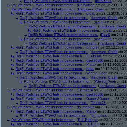
Re(4): Welches ETWAS hab ihr bekommen..
(
user96106
am 23.12.
Re: Welches ETWAS hab ihr bekommen..
(
Dr. Watson
am 23.12.2008, 13:2
Re: Welches ETWAS hab ihr bekommen..
(
Hardware_Crash
am 23.12.2008
Re(2): Welches ETWAS hab ihr bekommen..
(
q.e.d.
am 23.12.2008, 13:
Re(3): Welches ETWAS hab ihr bekommen..
(
Hardware_Crash
am 23
Re(4): Welches ETWAS hab ihr bekommen..
(
q.e.d.
am 23.12.2008
Re(5): Welches ETWAS hab ihr bekommen..
(
Hardware_Crash
Re(6): Welches ETWAS hab ihr bekommen..
(
q.e.d.
am 23.12
Re(5): Welches ETWAS hab ihr bekommen..
(
RevX
am 24.12.
Re(4): Welches ETWAS hab ihr bekommen..
(
user96106
am 23.12.
Re(5): Welches ETWAS hab ihr bekommen..
(
Hardware_Crash
Re(2): Welches ETWAS hab ihr bekommen..
(
artner88
am 23.12.2008, 1
Re(3): Welches ETWAS hab ihr bekommen..
(
Hardware_Crash
am 23
Re(2): Welches ETWAS hab ihr bekommen..
(
X_Xtream
am 23.12.2008,
Re(2): Welches ETWAS hab ihr bekommen..
(
user96106
am 23.12.2008,
Re(2): Welches ETWAS hab ihr bekommen..
(
Marax
am 23.12.2008, 13:
Re(2): Welches ETWAS hab ihr bekommen..
(
rufus
am 23.12.2008, 13:3
Re(2): Welches ETWAS hab ihr bekommen..
(
Winnie_Pooh
am 23.12.20
Re(3): Welches ETWAS hab ihr bekommen..
(
Hardware_Crash
am 23
Re(4): Welches ETWAS hab ihr bekommen..
(
Winnie_Pooh
am 23.
Re(5): Welches ETWAS hab ihr bekommen..
(
Hardware_Crash
Re: Welches ETWAS hab ihr bekommen..
(
Tintifax76
am 23.12.2008, 13:35
Re(2): Welches ETWAS hab ihr bekommen..
(
user96106
am 23.12.2008,
Re(2): Welches ETWAS hab ihr bekommen..
(
Games2Game
am 23.12.2
Re(3): Welches ETWAS hab ihr bekommen..
(
Tintifax76
am 23.12.200
Re: Welches ETWAS hab ihr bekommen..
(
to_markus
am 23.12.2008, 13:3
Re(2): Welches ETWAS hab ihr bekommen..
(
Marax
am 23.12.2008, 13:
Re(3): Welches ETWAS hab ihr bekommen..
(
to_markus
am 23.12.20
Re: Welches ETWAS hab ihr bekommen..
(
Rolf Rüdiger
am 23.12.2008, 13
Re(2): Welches ETWAS hab ihr bekommen..
(
D_I_D_I
am 23.12.2008, 1