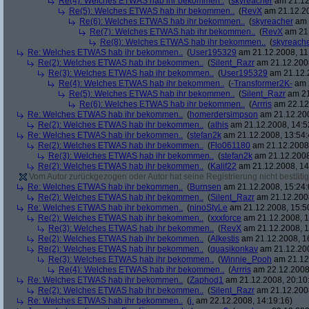
Re(4): Welches ETWAS hab ihr bekommen..
(
skyreacher
am 21.12
Re(5): Welches ETWAS hab ihr bekommen..
(
RevX
am 21.12.20
Re(6): Welches ETWAS hab ihr bekommen..
(
skyreacher
am 
Re(7): Welches ETWAS hab ihr bekommen..
(
RevX
am 21.
Re(8): Welches ETWAS hab ihr bekommen..
(
skyreach
Re: Welches ETWAS hab ihr bekommen..
(
User195329
am 21.12.2008, 11
Re(2): Welches ETWAS hab ihr bekommen..
(
Silent_Razr
am 21.12.2008
Re(3): Welches ETWAS hab ihr bekommen..
(
User195329
am 21.12.2
Re(4): Welches ETWAS hab ihr bekommen..
(
-Transformer2K-
am 2
Re(5): Welches ETWAS hab ihr bekommen..
(
Silent_Razr
am 21
Re(6): Welches ETWAS hab ihr bekommen..
(
Arrris
am 22.12.
Re: Welches ETWAS hab ihr bekommen..
(
homerdersimpson
am 21.12.200
Re(2): Welches ETWAS hab ihr bekommen..
(
athis
am 21.12.2008, 14:5
Re: Welches ETWAS hab ihr bekommen..
(
stefan2k
am 21.12.2008, 13:54:
Re(2): Welches ETWAS hab ihr bekommen..
(
Flo061180
am 21.12.2008,
Re(3): Welches ETWAS hab ihr bekommen..
(
stefan2k
am 21.12.2008
Re(2): Welches ETWAS hab ihr bekommen..
(
Kalif22
am 21.12.2008, 14
Vom Autor zurückgezogen oder Autor hat seine Registrierung nicht bestätig
Re: Welches ETWAS hab ihr bekommen..
(
Burnsen
am 21.12.2008, 15:24:
Re(2): Welches ETWAS hab ihr bekommen..
(
Silent_Razr
am 21.12.2008
Re: Welches ETWAS hab ihr bekommen..
(
ninoStyLe
am 21.12.2008, 15:5
Re(2): Welches ETWAS hab ihr bekommen..
(
xxxforce
am 21.12.2008, 1
Re(3): Welches ETWAS hab ihr bekommen..
(
RevX
am 21.12.2008, 1
Re(2): Welches ETWAS hab ihr bekommen..
(
Alkestis
am 21.12.2008, 1
Re(2): Welches ETWAS hab ihr bekommen..
(
quasikonkav
am 21.12.200
Re(3): Welches ETWAS hab ihr bekommen..
(
Winnie_Pooh
am 21.12.
Re(4): Welches ETWAS hab ihr bekommen..
(
Arrris
am 22.12.2008,
Re: Welches ETWAS hab ihr bekommen..
(
Zaphod1
am 21.12.2008, 20:10
Re(2): Welches ETWAS hab ihr bekommen..
(
Silent_Razr
am 21.12.2008
Re: Welches ETWAS hab ihr bekommen..
(
j.
am 22.12.2008, 14:19:16)