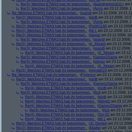
Re(3): Welches ETWAS hab ihr bekommen..
(
dasistmeinnick11+
am 2
Re(3): Welches ETWAS hab ihr bekommen..
(
Arrris
am 23.12.2008, 1
Re: Welches ETWAS hab ihr bekommen..
(
xxandl
am 23.12.2008, 10:21:11
Re(2): Welches ETWAS hab ihr bekommen..
(
plotti
am 23.12.2008, 10:2
Re(3): Welches ETWAS hab ihr bekommen..
(
Arrris
am 23.12.2008, 1
Re(2): Welches ETWAS hab ihr bekommen..
(
Flo061180
am 23.12.2008,
Re(2): Welches ETWAS hab ihr bekommen..
(
Mr L
am 23.12.2008, 10:2
Re(2): Welches ETWAS hab ihr bekommen..
(
playaz
am 23.12.2008, 10
Re(3): Welches ETWAS hab ihr bekommen..
(
xxandl
am 23.12.2008, 
Re(2): Welches ETWAS hab ihr bekommen..
(
X_Xtream
am 23.12.2008,
Re(3): Welches ETWAS hab ihr bekommen..
(
xxandl
am 23.12.2008, 
Re(4): Welches ETWAS hab ihr bekommen..
(
X_Xtream
am 23.12.
Re(3): Welches ETWAS hab ihr bekommen..
(
Games2Game
am 23.12
Re(3): Welches ETWAS hab ihr bekommen..
(
playaz
am 23.12.2008, 
Re(4): Welches ETWAS hab ihr bekommen..
(
X_Xtream
am 23.12.
Re(2): Welches ETWAS hab ihr bekommen..
(
monster23
am 23.12.2008,
Re: Welches ETWAS hab ihr bekommen..
(
Psylence
am 23.12.2008, 10:22
Re(2): Welches ETWAS hab ihr bekommen..
(
plotti
am 23.12.2008, 10:2
Re(3): Welches ETWAS hab ihr bekommen..
(
Games2Game
am 23.12
Re(4): Welches ETWAS hab ihr bekommen..
(
plotti
am 23.12.2008,
Re(3): Welches ETWAS hab ihr bekommen..
(
Roli
am 23.12.2008, 10
Re(4): Welches ETWAS hab ihr bekommen..
(
plotti
am 23.12.2008,
Re(4): Welches ETWAS hab ihr bekommen..
(
fstingl2
am 23.12.200
Re(4): Welches ETWAS hab ihr bekommen..
(
Games2Game
am 23
Re(5): Welches ETWAS hab ihr bekommen..
(
Roli
am 23.12.200
Re(4): Welches ETWAS hab ihr bekommen..
(
Srv-02
am 23.12.200
Re(4): Welches ETWAS hab ihr bekommen..
(
Mr L
am 23.12.2008,
Re(2): Welches ETWAS hab ihr bekommen..
(
JC-Denton
am 23.12.2008,
Re(2): Welches ETWAS hab ihr bekommen..
(
Madler
am 23.12.2008, 10