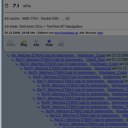
_____________________________________________________________
Ich suche: AMD CPU - Sockel 939 - .... X2
Ich biete: Dell Axim X51v + TomTom BT Navigation
25.12.2008, 18:08 Uhr - Editiert von
mjy@geizhals.at
, alte Version:
hier
Re: Welches ETWAS hab ihr bekommen..
(
Hardware_Crash
am 21.12.2008
Re(2): Welches ETWAS hab ihr bekommen..
(
Silent_Razr
am 21.12.2008
Re(3): Welches ETWAS hab ihr bekommen..
(
Hardware_Crash
am 21
Re(4): Welches ETWAS hab ihr bekommen..
(
danielcart
am 21.12.
Re(5): Welches ETWAS hab ihr bekommen..
(
Hardware_Crash
Re(6): Welches ETWAS hab ihr bekommen..
(
hellbringer
am 2
Re(7): Welches ETWAS hab ihr bekommen..
(
danielcart
am
Re(8): Welches ETWAS hab ihr bekommen..
(
skyreach
Re(7): Welches ETWAS hab ihr bekommen..
(
Hardware_C
Re(8): Welches ETWAS hab ihr bekommen..
(
hellbring
Re(7): Welches ETWAS hab ihr bekommen..
(
hometech.v2
Re(8): Welches ETWAS hab ihr bekommen..
(
skyreach
Re(8): Welches ETWAS hab ihr bekommen..
(
Winnie_
Re(9): Welches ETWAS hab ihr bekommen..
(
Hardw
Re(10): Welches ETWAS hab ihr bekommen..
(
Wi
Re(11): Welches ETWAS hab ihr bekommen..
(
Re(12): Welches ETWAS hab ihr bekommen.