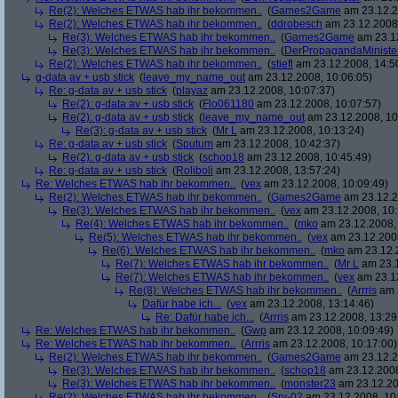
Re(2): Welches ETWAS hab ihr bekommen..
(
Games2Game
am 23.12.2
Re(2): Welches ETWAS hab ihr bekommen..
(
ddrobesch
am 23.12.2008,
Re(3): Welches ETWAS hab ihr bekommen..
(
Games2Game
am 23.12
Re(3): Welches ETWAS hab ihr bekommen..
(
DerPropagandaMiniste
Re(2): Welches ETWAS hab ihr bekommen..
(
stiefl
am 23.12.2008, 14:5
g-data av + usb stick
(
leave_my_name_out
am 23.12.2008, 10:06:05)
Re: g-data av + usb stick
(
playaz
am 23.12.2008, 10:07:37)
Re(2): g-data av + usb stick
(
Flo061180
am 23.12.2008, 10:07:57)
Re(2): g-data av + usb stick
(
leave_my_name_out
am 23.12.2008, 10
Re(3): g-data av + usb stick
(
Mr L
am 23.12.2008, 10:13:24)
Re: g-data av + usb stick
(
Sputum
am 23.12.2008, 10:42:37)
Re(2): g-data av + usb stick
(
schop18
am 23.12.2008, 10:45:49)
Re: g-data av + usb stick
(
Roliboli
am 23.12.2008, 13:57:24)
Re: Welches ETWAS hab ihr bekommen..
(
vex
am 23.12.2008, 10:09:49)
Re(2): Welches ETWAS hab ihr bekommen..
(
Games2Game
am 23.12.2
Re(3): Welches ETWAS hab ihr bekommen..
(
vex
am 23.12.2008, 10:
Re(4): Welches ETWAS hab ihr bekommen..
(
mko
am 23.12.2008, 
Re(5): Welches ETWAS hab ihr bekommen..
(
vex
am 23.12.2008
Re(6): Welches ETWAS hab ihr bekommen..
(
mko
am 23.12.2
Re(7): Welches ETWAS hab ihr bekommen..
(
Mr L
am 23.1
Re(7): Welches ETWAS hab ihr bekommen..
(
vex
am 23.12
Re(8): Welches ETWAS hab ihr bekommen..
(
Arrris
am 2
Dafür habe ich...
(
vex
am 23.12.2008, 13:14:46)
Re: Dafür habe ich...
(
Arrris
am 23.12.2008, 13:29
Re: Welches ETWAS hab ihr bekommen..
(
Gwp
am 23.12.2008, 10:09:49)
Re: Welches ETWAS hab ihr bekommen..
(
Arrris
am 23.12.2008, 10:17:00)
Re(2): Welches ETWAS hab ihr bekommen..
(
Games2Game
am 23.12.2
Re(3): Welches ETWAS hab ihr bekommen..
(
schop18
am 23.12.2008
Re(3): Welches ETWAS hab ihr bekommen..
(
monster23
am 23.12.20
Re(2): Welches ETWAS hab ihr bekommen..
(
Srv-02
am 23.12.2008, 10