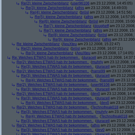
Re(2): kleine Zwischenbilanz
(
user96106
am 23.12.2008, 14:45:05)
Re(3): kleine Zwischenbilanz
(
athis
am 23.12.2008, 14:49:03)
Re(4): kleine Zwischenbilanz
(
brösl
am 23.12.2008, 14:51:56)
Re(5): kleine Zwischenbilanz
(
athis
am 23.12.2008, 14:57:05
Re(6): kleine Zwischenbilanz
(
brösl
am 23.12.2008, 15:00
Re(7): kleine Zwischenbilanz
(
dougheff
am 23.12.2008,
Re(7): kleine Zwischenbilanz
(
athis
am 23.12.2008, 15:
Re(8): kleine Zwischenbilanz
(
brösl
am 23.12.2008, 
Re(9): kleine Zwischenbilanz
(
athis
am 23.12.2008
Re: kleine Zwischenbilanz
(
ApuXteu
am 23.12.2008, 15:22:47)
Re(2): kleine Zwischenbilanz
(
brösl
am 23.12.2008, 16:07:21)
Re(3): kleine Zwischenbilanz
(
ApuXteu
am 23.12.2008, 17:14:05)
Re: Welches ETWAS hab ihr bekommen..
(
duracell
am 23.12.2008, 14:37:
Re(2): Welches ETWAS hab ihr bekommen..
(
muhrly
am 23.12.2008, 14
Re(3): Welches ETWAS hab ihr bekommen..
(
duracell
am 23.12.2008,
Re(2): Welches ETWAS hab ihr bekommen..
(
hansi99
am 23.12.2008, 1
Re(3): Welches ETWAS hab ihr bekommen..
(
duracell
am 23.12.2008,
Re(4): Welches ETWAS hab ihr bekommen..
(
hansi99
am 23.12.20
Re(2): Welches ETWAS hab ihr bekommen..
(
user96106
am 23.12.2008,
Re(3): Welches ETWAS hab ihr bekommen..
(
duracell
am 23.12.2008,
Re(2): Welches ETWAS hab ihr bekommen..
(
dev0
am 23.12.2008, 14:4
Re(3): Welches ETWAS hab ihr bekommen..
(
duracell
am 23.12.2008,
Re(4): Welches ETWAS hab ihr bekommen..
(
dev0
am 23.12.2008,
Re(2): Welches ETWAS hab ihr bekommen..
(
Technofreak018
am 23.12.
Re(3): Welches ETWAS hab ihr bekommen..
(
muhrly
am 23.12.2008, 
Re(4): Welches ETWAS hab ihr bekommen..
(
Technofreak018
am 2
Re(3): Welches ETWAS hab ihr bekommen..
(
duracell
am 23.12.2008,
Re(2): Welches ETWAS hab ihr bekommen..
(
athis
am 23.12.2008, 14:4
Re(3): Welches ETWAS hab ihr bekommen..
(
dev0
am 23.12.2008, 1
Re(3): Welches ETWAS hab ihr bekommen..
(
duracell
am 23.12.2008,