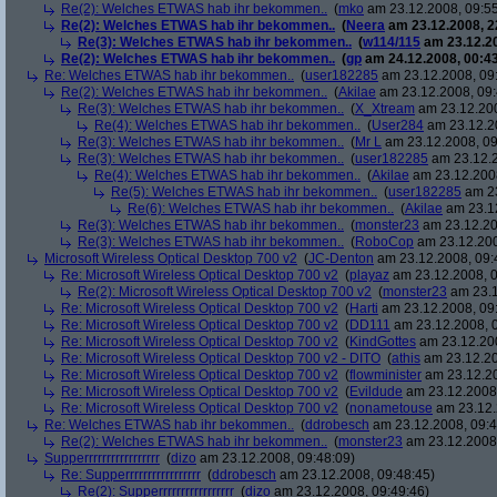
Re(2): Welches ETWAS hab ihr bekommen..
(
mko
am 23.12.2008, 09:55
Re(2): Welches ETWAS hab ihr bekommen..
(
Neera
am 23.12.2008, 2
Re(3): Welches ETWAS hab ihr bekommen..
(
w114/115
am 23.12.20
Re(2): Welches ETWAS hab ihr bekommen..
(
gp
am 24.12.2008, 00:43
Re: Welches ETWAS hab ihr bekommen..
(
user182285
am 23.12.2008, 09
Re(2): Welches ETWAS hab ihr bekommen..
(
Akilae
am 23.12.2008, 09:
Re(3): Welches ETWAS hab ihr bekommen..
(
X_Xtream
am 23.12.200
Re(4): Welches ETWAS hab ihr bekommen..
(
User284
am 23.12.20
Re(3): Welches ETWAS hab ihr bekommen..
(
Mr L
am 23.12.2008, 09
Re(3): Welches ETWAS hab ihr bekommen..
(
user182285
am 23.12.2
Re(4): Welches ETWAS hab ihr bekommen..
(
Akilae
am 23.12.2008
Re(5): Welches ETWAS hab ihr bekommen..
(
user182285
am 23
Re(6): Welches ETWAS hab ihr bekommen..
(
Akilae
am 23.12
Re(3): Welches ETWAS hab ihr bekommen..
(
monster23
am 23.12.20
Re(3): Welches ETWAS hab ihr bekommen..
(
RoboCop
am 23.12.200
Microsoft Wireless Optical Desktop 700 v2
(
JC-Denton
am 23.12.2008, 09:
Re: Microsoft Wireless Optical Desktop 700 v2
(
playaz
am 23.12.2008, 0
Re(2): Microsoft Wireless Optical Desktop 700 v2
(
monster23
am 23.1
Re: Microsoft Wireless Optical Desktop 700 v2
(
Harti
am 23.12.2008, 09
Re: Microsoft Wireless Optical Desktop 700 v2
(
DD111
am 23.12.2008, 0
Re: Microsoft Wireless Optical Desktop 700 v2
(
KindGottes
am 23.12.200
Re: Microsoft Wireless Optical Desktop 700 v2 - DITO
(
athis
am 23.12.20
Re: Microsoft Wireless Optical Desktop 700 v2
(
flowminister
am 23.12.20
Re: Microsoft Wireless Optical Desktop 700 v2
(
Evildude
am 23.12.2008,
Re: Microsoft Wireless Optical Desktop 700 v2
(
nonametouse
am 23.12.
Re: Welches ETWAS hab ihr bekommen..
(
ddrobesch
am 23.12.2008, 09:4
Re(2): Welches ETWAS hab ihr bekommen..
(
monster23
am 23.12.2008,
Supperrrrrrrrrrrrrrrrr
(
dizo
am 23.12.2008, 09:48:09)
Re: Supperrrrrrrrrrrrrrrrr
(
ddrobesch
am 23.12.2008, 09:48:45)
Re(2): Supperrrrrrrrrrrrrrrrr
(
dizo
am 23.12.2008, 09:49:46)