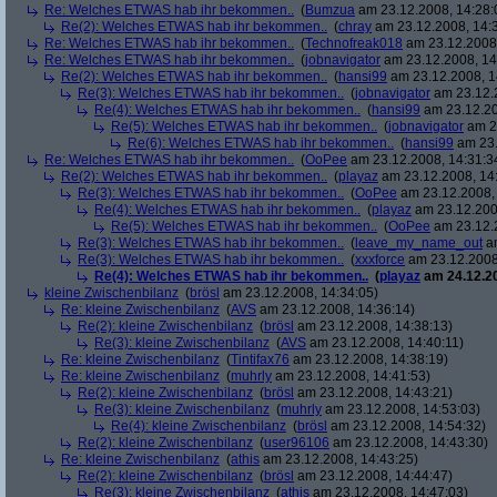
Re: Welches ETWAS hab ihr bekommen..
(
Bumzua
am 23.12.2008, 14:28:
Re(2): Welches ETWAS hab ihr bekommen..
(
chray
am 23.12.2008, 14:
Re: Welches ETWAS hab ihr bekommen..
(
Technofreak018
am 23.12.2008,
Re: Welches ETWAS hab ihr bekommen..
(
jobnavigator
am 23.12.2008, 14
Re(2): Welches ETWAS hab ihr bekommen..
(
hansi99
am 23.12.2008, 1
Re(3): Welches ETWAS hab ihr bekommen..
(
jobnavigator
am 23.12.2
Re(4): Welches ETWAS hab ihr bekommen..
(
hansi99
am 23.12.20
Re(5): Welches ETWAS hab ihr bekommen..
(
jobnavigator
am 23
Re(6): Welches ETWAS hab ihr bekommen..
(
hansi99
am 23.
Re: Welches ETWAS hab ihr bekommen..
(
OoPee
am 23.12.2008, 14:31:3
Re(2): Welches ETWAS hab ihr bekommen..
(
playaz
am 23.12.2008, 14
Re(3): Welches ETWAS hab ihr bekommen..
(
OoPee
am 23.12.2008, 
Re(4): Welches ETWAS hab ihr bekommen..
(
playaz
am 23.12.200
Re(5): Welches ETWAS hab ihr bekommen..
(
OoPee
am 23.12.2
Re(3): Welches ETWAS hab ihr bekommen..
(
leave_my_name_out
am
Re(3): Welches ETWAS hab ihr bekommen..
(
xxxforce
am 23.12.2008
Re(4): Welches ETWAS hab ihr bekommen..
(
playaz
am 24.12.20
kleine Zwischenbilanz
(
brösl
am 23.12.2008, 14:34:05)
Re: kleine Zwischenbilanz
(
AVS
am 23.12.2008, 14:36:14)
Re(2): kleine Zwischenbilanz
(
brösl
am 23.12.2008, 14:38:13)
Re(3): kleine Zwischenbilanz
(
AVS
am 23.12.2008, 14:40:11)
Re: kleine Zwischenbilanz
(
Tintifax76
am 23.12.2008, 14:38:19)
Re: kleine Zwischenbilanz
(
muhrly
am 23.12.2008, 14:41:53)
Re(2): kleine Zwischenbilanz
(
brösl
am 23.12.2008, 14:43:21)
Re(3): kleine Zwischenbilanz
(
muhrly
am 23.12.2008, 14:53:03)
Re(4): kleine Zwischenbilanz
(
brösl
am 23.12.2008, 14:54:32)
Re(2): kleine Zwischenbilanz
(
user96106
am 23.12.2008, 14:43:30)
Re: kleine Zwischenbilanz
(
athis
am 23.12.2008, 14:43:25)
Re(2): kleine Zwischenbilanz
(
brösl
am 23.12.2008, 14:44:47)
Re(3): kleine Zwischenbilanz
(
athis
am 23.12.2008, 14:47:03)