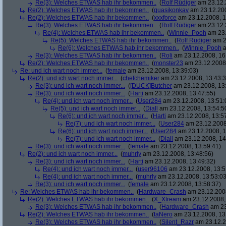
Re(3): Welches ETWAS hab ihr bekommen..
(
Rolf Rüdiger
am 23.12.
Re(2): Welches ETWAS hab ihr bekommen..
(
quasikonkav
am 23.12.200
Re(2): Welches ETWAS hab ihr bekommen..
(
xxxforce
am 23.12.2008, 1
Re(3): Welches ETWAS hab ihr bekommen..
(
Rolf Rüdiger
am 23.12.
Re(4): Welches ETWAS hab ihr bekommen..
(
Winnie_Pooh
am 23.
Re(5): Welches ETWAS hab ihr bekommen..
(
Rolf Rüdiger
am 2
Re(6): Welches ETWAS hab ihr bekommen..
(
Winnie_Pooh
a
Re(3): Welches ETWAS hab ihr bekommen..
(
Roli
am 23.12.2008, 16
Re(2): Welches ETWAS hab ihr bekommen..
(
monster23
am 23.12.2008,
Re: und ich wart noch immer...
(
female
am 23.12.2008, 13:39:03)
Re(2): und ich wart noch immer...
(
chefchemiker
am 23.12.2008, 13:43:3
Re(3): und ich wart noch immer...
(
[DUCK]Butcher
am 23.12.2008, 13
Re(3): und ich wart noch immer...
(
Harti
am 23.12.2008, 13:47:55)
Re(4): und ich wart noch immer...
(
User284
am 23.12.2008, 13:51:
Re(5): und ich wart noch immer...
(
Diall
am 23.12.2008, 13:54:5
Re(6): und ich wart noch immer...
(
Harti
am 23.12.2008, 13:5
Re(7): und ich wart noch immer...
(
User284
am 23.12.2008
Re(6): und ich wart noch immer...
(
User284
am 23.12.2008, 1
Re(7): und ich wart noch immer...
(
Diall
am 23.12.2008, 14
Re(3): und ich wart noch immer...
(
female
am 23.12.2008, 13:59:41)
Re(2): und ich wart noch immer...
(
muhrly
am 23.12.2008, 13:48:56)
Re(3): und ich wart noch immer...
(
Harti
am 23.12.2008, 13:49:32)
Re(4): und ich wart noch immer...
(
user96106
am 23.12.2008, 13:5
Re(4): und ich wart noch immer...
(
muhrly
am 23.12.2008, 13:53:03
Re(3): und ich wart noch immer...
(
female
am 23.12.2008, 13:58:37)
Re: Welches ETWAS hab ihr bekommen..
(
Hardware_Crash
am 23.12.2008
Re(2): Welches ETWAS hab ihr bekommen..
(
X_Xtream
am 23.12.2008,
Re(3): Welches ETWAS hab ihr bekommen..
(
Hardware_Crash
am 23
Re(2): Welches ETWAS hab ihr bekommen..
(
taNero
am 23.12.2008, 13
Re(3): Welches ETWAS hab ihr bekommen..
(
Silent_Razr
am 23.12.2