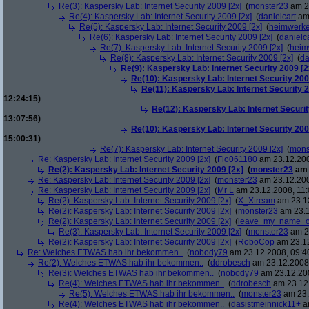
Re(3): Kaspersky Lab: Internet Security 2009 [2x]
(
monster23
am 23
Re(4): Kaspersky Lab: Internet Security 2009 [2x]
(
danielcart
am 
Re(5): Kaspersky Lab: Internet Security 2009 [2x]
(
heimwerke
Re(6): Kaspersky Lab: Internet Security 2009 [2x]
(
danielc
Re(7): Kaspersky Lab: Internet Security 2009 [2x]
(
heim
Re(8): Kaspersky Lab: Internet Security 2009 [2x]
(
da
Re(9): Kaspersky Lab: Internet Security 2009 [2
Re(10): Kaspersky Lab: Internet Security 200
Re(11): Kaspersky Lab: Internet Security 2
12:24:15)
Re(12): Kaspersky Lab: Internet Securit
13:07:56)
Re(10): Kaspersky Lab: Internet Security 200
15:00:31)
Re(7): Kaspersky Lab: Internet Security 2009 [2x]
(
mons
Re: Kaspersky Lab: Internet Security 2009 [2x]
(
Flo061180
am 23.12.200
Re(2): Kaspersky Lab: Internet Security 2009 [2x]
(
monster23
am 
Re: Kaspersky Lab: Internet Security 2009 [2x]
(
monster23
am 23.12.200
Re: Kaspersky Lab: Internet Security 2009 [2x]
(
Mr L
am 23.12.2008, 11:
Re(2): Kaspersky Lab: Internet Security 2009 [2x]
(
X_Xtream
am 23.12
Re(2): Kaspersky Lab: Internet Security 2009 [2x]
(
monster23
am 23.1
Re(2): Kaspersky Lab: Internet Security 2009 [2x]
(
leave_my_name_o
Re(3): Kaspersky Lab: Internet Security 2009 [2x]
(
monster23
am 23
Re(2): Kaspersky Lab: Internet Security 2009 [2x]
(
RoboCop
am 23.12
Re: Welches ETWAS hab ihr bekommen..
(
nobody79
am 23.12.2008, 09:4
Re(2): Welches ETWAS hab ihr bekommen..
(
ddrobesch
am 23.12.2008,
Re(3): Welches ETWAS hab ihr bekommen..
(
nobody79
am 23.12.200
Re(4): Welches ETWAS hab ihr bekommen..
(
ddrobesch
am 23.12.
Re(5): Welches ETWAS hab ihr bekommen..
(
monster23
am 23.
Re(4): Welches ETWAS hab ihr bekommen..
(
dasistmeinnick11+
am