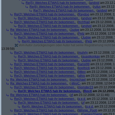
Re(5): Welches ETWAS hab ihr bekommen..
(
andvol
am 23.12.2
Re(6): Welches ETWAS hab ihr bekommen..
(
rufus
am 23.12.
Re(7): Welches ETWAS hab ihr bekommen..
(
andvol
am 23
Re(2): Welches ETWAS hab ihr bekommen..
(
Raydoo
am 23.12.2008, 1
Re(3): Welches ETWAS hab ihr bekommen..
(
andvol
am 23.12.2008, 
Re(2): Welches ETWAS hab ihr bekommen..
(
InchNail
am 23.12.2008, 1
Re(3): Welches ETWAS hab ihr bekommen..
(
andvol
am 23.12.2008, 
Re: Welches ETWAS hab ihr bekommen..
(
Judge
am 23.12.2008, 11:55:59
Re(2): Welches ETWAS hab ihr bekommen..
(
Petz
am 23.12.2008, 12:0
Re(3): Welches ETWAS hab ihr bekommen..
(
Judge
am 23.12.2008, 
Re(4): Welches ETWAS hab ihr bekommen..
(
Petz
am 23.12.2008,
Vom Autor zurückgezogen oder Autor hat seine Registrierung nicht bes
13:39:59)
Re(2): Welches ETWAS hab ihr bekommen..
(
muhrly
am 23.12.2008, 12
Re(3): Welches ETWAS hab ihr bekommen..
(
quasikonkav
am 23.12.
Re(3): Welches ETWAS hab ihr bekommen..
(
Judge
am 23.12.2008, 
Re(2): Welches ETWAS hab ihr bekommen..
(
hansi99
am 23.12.2008, 1
Re(2): Welches ETWAS hab ihr bekommen..
(
kopfnick
am 23.12.2008, 1
Re(2): Welches ETWAS hab ihr bekommen..
(
littleo
am 23.12.2008, 13:3
Re(2): Welches ETWAS hab ihr bekommen..
(
athis
am 23.12.2008, 14:2
Re: Welches ETWAS hab ihr bekommen..
(
mcmichael
am 23.12.2008, 12:0
Re: Welches ETWAS hab ihr bekommen..
(
-MiniC-
am 23.12.2008, 12:04:0
Re(2): Welches ETWAS hab ihr bekommen..
(
monster23
am 23.12.2008,
Re(3): Welches ETWAS hab ihr bekommen..
(
RevX
am 24.12.2008,
Re: Welches ETWAS hab ihr bekommen..
(
zf
am 23.12.2008, 12:11:46)
Re(2): Welches ETWAS hab ihr bekommen..
(
q.e.d.
am 23.12.2008, 12:
Re(3): Welches ETWAS hab ihr bekommen..
(
zf
am 23.12.2008, 12:2
Re(4): Welches ETWAS hab ihr bekommen..
(
q.e.d.
am 23.12.2008,
Re(2): Welches ETWAS hab ihr bekommen..
(
Winnie_Pooh
am 23.12.20
Re(3): Welches ETWAS hab ihr bekommen..
(
Games2Game
am 23.12