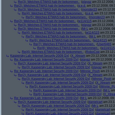
Re(3): Welches ETWAS hab ihr bekommen..
(
playaz
am 23.12.2008, 
Re(2): Welches ETWAS hab ihr bekommen..
(
q.e.d.
am 23.12.2008, 09:
Re(3): Welches ETWAS hab ihr bekommen..
(
monster23
am 23.12.20
Re(4): Welches ETWAS hab ihr bekommen..
(
q.e.d.
am 23.12.2008
Re(5): Welches ETWAS hab ihr bekommen..
(
monster23
am 23.
Re(2): Welches ETWAS hab ihr bekommen..
(
w114/115
am 23.12.2008, 
Re(3): Welches ETWAS hab ihr bekommen..
(
playaz
am 23.12.2008, 
Re(3): Welches ETWAS hab ihr bekommen..
(
Mr L
am 23.12.2008, 09
Re(4): Welches ETWAS hab ihr bekommen..
(
w114/115
am 23.12.2
Re(5): Welches ETWAS hab ihr bekommen..
(
Mr L
am 23.12.200
Re(6): Welches ETWAS hab ihr bekommen..
(
w114/115
am 23
Re(7): Welches ETWAS hab ihr bekommen..
(
User6465
am
Re(8): Welches ETWAS hab ihr bekommen..
(
w114/115
Re(4): Welches ETWAS hab ihr bekommen..
(
RoboCop
am 23.12.2
Kaspersky Lab: Internet Security 2009 [2x]
(
X_Xtream
am 23.12.2008, 09:3
Re: Kaspersky Lab: Internet Security 2009 [2x]
(
playaz
am 23.12.2008, 0
Re(2): Kaspersky Lab: Internet Security 2009 [2x]
(
X_Xtream
am 23.12
Re(3): Kaspersky Lab: Internet Security 2009 [2x]
(
playaz
am 23.12
Re: Kaspersky Lab: Internet Security 2009 [2x]
(
Winnie_Pooh
am 23.12.
Re(2): Kaspersky Lab: Internet Security 2009 [2x]
(
X_Xtream
am 23.12
Re(3): Kaspersky Lab: Internet Security 2009 [2x]
(
Winnie_Pooh
am
Re(4): Kaspersky Lab: Internet Security 2009 [2x]
(
X_Xtream
am 
Re(5): Kaspersky Lab: Internet Security 2009 [2x]
(
Winnie_P
Re(6): Kaspersky Lab: Internet Security 2009 [2x]
(
Mr L
am 
Re(6): Kaspersky Lab: Internet Security 2009 [2x]
(
X_Xtre
Re: Kaspersky Lab: Internet Security 2009 [2x]
(
Mr L
am 23.12.2008, 09:
Re(2): Kaspersky Lab: Internet Security 2009 [2x]
(
danielcart
am 23.12
Re(3): Kaspersky Lab: Internet Security 2009 [2x]
(
Mr L
am 23.12.2
Re(4): Kaspersky Lab: Internet Security 2009 [2x]
(
danielcart
am 
Re(4): Kaspersky Lab: Internet Security 2009 [2x]
(
danielcart
am 