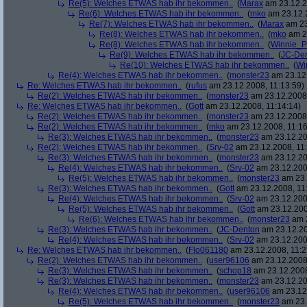
Re(5): Welches ETWAS hab ihr bekommen..
(
Marax
am 23.12.2
Re(6): Welches ETWAS hab ihr bekommen..
(
mko
am 23.12.2
Re(7): Welches ETWAS hab ihr bekommen..
(
Marax
am 23
Re(8): Welches ETWAS hab ihr bekommen..
(
mko
am 23
Re(8): Welches ETWAS hab ihr bekommen..
(
Winnie_
Re(9): Welches ETWAS hab ihr bekommen..
(
JC-De
Re(10): Welches ETWAS hab ihr bekommen..
(
Wi
Re(4): Welches ETWAS hab ihr bekommen..
(
monster23
am 23.12.
Re: Welches ETWAS hab ihr bekommen..
(
rufus
am 23.12.2008, 11:13:59)
Re(2): Welches ETWAS hab ihr bekommen..
(
monster23
am 23.12.2008,
Re: Welches ETWAS hab ihr bekommen..
(
Gott
am 23.12.2008, 11:14:14)
Re(2): Welches ETWAS hab ihr bekommen..
(
monster23
am 23.12.2008,
Re(2): Welches ETWAS hab ihr bekommen..
(
mko
am 23.12.2008, 11:16
Re(3): Welches ETWAS hab ihr bekommen..
(
monster23
am 23.12.20
Re(2): Welches ETWAS hab ihr bekommen..
(
Srv-02
am 23.12.2008, 11:
Re(3): Welches ETWAS hab ihr bekommen..
(
monster23
am 23.12.20
Re(4): Welches ETWAS hab ihr bekommen..
(
Srv-02
am 23.12.2008
Re(5): Welches ETWAS hab ihr bekommen..
(
monster23
am 23.
Re(3): Welches ETWAS hab ihr bekommen..
(
Gott
am 23.12.2008, 11
Re(4): Welches ETWAS hab ihr bekommen..
(
Srv-02
am 23.12.2008
Re(5): Welches ETWAS hab ihr bekommen..
(
Gott
am 23.12.200
Re(6): Welches ETWAS hab ihr bekommen..
(
monster23
am 2
Re(3): Welches ETWAS hab ihr bekommen..
(
JC-Denton
am 23.12.20
Re(4): Welches ETWAS hab ihr bekommen..
(
Srv-02
am 23.12.2008
Re: Welches ETWAS hab ihr bekommen..
(
Flo061180
am 23.12.2008, 11:2
Re(2): Welches ETWAS hab ihr bekommen..
(
user96106
am 23.12.2008,
Re(3): Welches ETWAS hab ihr bekommen..
(
schop18
am 23.12.2008
Re(3): Welches ETWAS hab ihr bekommen..
(
monster23
am 23.12.20
Re(4): Welches ETWAS hab ihr bekommen..
(
user96106
am 23.12.
Re(5): Welches ETWAS hab ihr bekommen..
(
monster23
am 23.