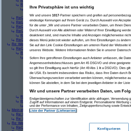
Re(3): Welches ETWAS hab ihr bekommen..
(
playaz
am 23.12.2008, 
Re(3): Welches ETWAS hab ihr bekommen..
(
monster23
am 23.12.20
Ihre Privatsphäre ist uns wichtig
Re(4): Welches ETWAS hab ihr bekommen..
(
bart99
am 23.12.2008
Re(5): Welches ETWAS hab ihr bekommen..
(
monster23
am 23.
Wir und unsere
1017
-Partner speichern und greifen auf personenbezo
Re(2): Welches ETWAS hab ihr bekommen..
(
female
am 23.12.2008, 09
eindeutige Kennungen auf Ihrem Gerät zu. Durch Auswahl von Akzeptier
Re(2): Welches ETWAS hab ihr bekommen..
(
User6465
am 23.12.2008,
für die unter „Wir und unsere Partner verarbeiten Daten, um Ihnen Dien
Re(2): Welches ETWAS hab ihr bekommen..
(
playaz
am 23.12.2008, 09
Durch Auswahl von Alle ablehnen oder Widerruf Ihrer Einwilligung werde
Re(2): Welches ETWAS hab ihr bekommen..
(
Ardjan
am 23.12.2008, 09
deaktiviert sind, sind manche Inhalte und Anzeigen möglicherweise nicht
Re(3): Welches ETWAS hab ihr bekommen..
(
monster23
am 23.12.20
Re(2): Welches ETWAS hab ihr bekommen..
(
User284
am 23.12.2008, 1
dieses Menü jederzeit wieder aufrufen, um Ihre Einstellungen zu ändern 
Re: Welches ETWAS hab ihr bekommen..
(
Diall
am 23.12.2008, 09:01:20)
Sie auf den Link Cookie-Einstellungen am unteren Rand der Webseite kli
Re(2): Welches ETWAS hab ihr bekommen..
(
ddrobesch
am 23.12.2008,
unseres Website. Weitere Informationen finden Sie in unserer Datensch
Re(3): Welches ETWAS hab ihr bekommen..
(
q.e.d.
am 23.12.2008, 0
Re(4): Welches ETWAS hab ihr bekommen..
(
Games2Game
am 23
Sofern Ihre getroffenen Einstellungen auch Anbieter umfassen, die Daten
Re(5): Welches ETWAS hab ihr bekommen..
(
ddrobesch
am 23.
Angemessenheitsbeschlusses gem Art 45 DSGVO und ohne geeignete G
Re(6): Welches ETWAS hab ihr bekommen..
(
q.e.d.
am 23.12
so gilt Ihre Einwilligung auch hierfür (Art 49 Abs 1 lit a DSGVO). Dies gi
Re(5): Welches ETWAS hab ihr bekommen..
(
q.e.d.
am 23.12.20
die USA. Es besteht insbesondere das Risiko, dass Ihre Daten durch B
Re(6): Welches ETWAS hab ihr bekommen..
(
Games2Game
Überwachungszwecken verarbeitet werden können, möglicherweise auc
Re(7): Welches ETWAS hab ihr bekommen..
(
q.e.d.
am 23.
können Sie abstellen, in dem Sie bei dem jeweiligen Anbieter in der Liste
Re(8): Welches ETWAS hab ihr bekommen..
(
Games2
Re(9): Welches ETWAS hab ihr bekommen..
(
q.e.d.
a
Wir und unsere Partner verarbeiten Daten, um Folg
Re(5): Welches ETWAS hab ihr bekommen..
(
monster23
am 23.
Re(3): Welches ETWAS hab ihr bekommen..
(
Diall
am 23.12.2008, 09
Endgeräteeigenschaften zur Identifikation aktiv abfragen. Verwendung 
Re(3): Welches ETWAS hab ihr bekommen..
(
Madler
am 23.12.2008, 
Zugriff auf Informationen auf einem Endgerät. Personalisierte Werbung
Re(4): Welches ETWAS hab ihr bekommen..
(
Games2Game
am 23
und der Performance von Inhalten, Zielgruppenforschung sowie Entwic
Mein etwas
(
Winnie_Pooh
am 23.12.2008, 09:12:01)
Liste der Partner (Lieferanten)
Re: Mein etwas
(
dizo
am 23.12.2008, 09:24:29)
Re: Mein etwas
(
q.e.d.
am 23.12.2008, 09:40:58)
Re: Welches ETWAS hab ihr bekommen..
(
Dimmu
am 23.12.2008, 09:12:1
Re(2): Welches ETWAS hab ihr bekommen..
(
Games2Game
am 23.12.2
Konfigurieren