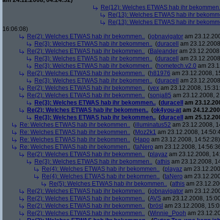
am 24.12.2008, 04:24:52)
Re(12): Welches ETWAS hab ihr bekommen.
Re(13): Welches ETWAS hab ihr bekomm
Re(13): Welches ETWAS hab ihr bekomm
16:06:08)
Re(2): Welches ETWAS hab ihr bekommen..
(
jobnavigator
am 23.12.200
Re(3): Welches ETWAS hab ihr bekommen..
(
duracell
am 23.12.2008,
Re(2): Welches ETWAS hab ihr bekommen..
(
Baleander
am 23.12.2008,
Re(3): Welches ETWAS hab ihr bekommen..
(
duracell
am 23.12.2008,
Re(3): Welches ETWAS hab ihr bekommen..
(
hometech.v2.0
am 23.12
Re(2): Welches ETWAS hab ihr bekommen..
(
h81976
am 23.12.2008, 1
Re(3): Welches ETWAS hab ihr bekommen..
(
duracell
am 23.12.2008,
Re(2): Welches ETWAS hab ihr bekommen..
(
vex
am 23.12.2008, 15:31
Re(2): Welches ETWAS hab ihr bekommen..
(
sonja85
am 23.12.2008, 2
Re(3): Welches ETWAS hab ihr bekommen..
(
duracell
am 23.12.200
Re(2): Welches ETWAS hab ihr bekommen..
(
ok4you-at
am 24.12.200
Re(3): Welches ETWAS hab ihr bekommen..
(
duracell
am 25.12.200
Re: Welches ETWAS hab ihr bekommen..
(
illuminatus52
am 23.12.2008, 1
Re: Welches ETWAS hab ihr bekommen..
(
Moz2k1
am 23.12.2008, 14:50:
Re: Welches ETWAS hab ihr bekommen..
(
Hapo
am 23.12.2008, 14:52:28)
Re: Welches ETWAS hab ihr bekommen..
(
taNero
am 23.12.2008, 14:56:3
Re(2): Welches ETWAS hab ihr bekommen..
(
playaz
am 23.12.2008, 14
Re(3): Welches ETWAS hab ihr bekommen..
(
athis
am 23.12.2008, 14
Re(4): Welches ETWAS hab ihr bekommen..
(
playaz
am 23.12.200
Re(4): Welches ETWAS hab ihr bekommen..
(
taNero
am 23.12.200
Re(5): Welches ETWAS hab ihr bekommen..
(
athis
am 23.12.200
Re(2): Welches ETWAS hab ihr bekommen..
(
jobnavigator
am 23.12.200
Re(2): Welches ETWAS hab ihr bekommen..
(
AVS
am 23.12.2008, 15:00
Re(2): Welches ETWAS hab ihr bekommen..
(
brösl
am 23.12.2008, 15:0
Re(2): Welches ETWAS hab ihr bekommen..
(
Winnie_Pooh
am 23.12.20