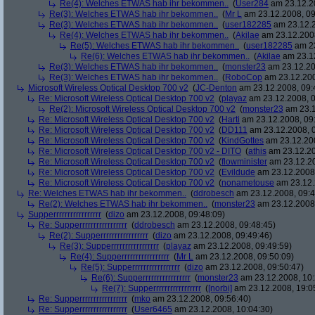
Re(4): Welches ETWAS hab ihr bekommen..
(
User284
am 23.12.20
Re(3): Welches ETWAS hab ihr bekommen..
(
Mr L
am 23.12.2008, 09
Re(3): Welches ETWAS hab ihr bekommen..
(
user182285
am 23.12.2
Re(4): Welches ETWAS hab ihr bekommen..
(
Akilae
am 23.12.2008
Re(5): Welches ETWAS hab ihr bekommen..
(
user182285
am 23
Re(6): Welches ETWAS hab ihr bekommen..
(
Akilae
am 23.12
Re(3): Welches ETWAS hab ihr bekommen..
(
monster23
am 23.12.20
Re(3): Welches ETWAS hab ihr bekommen..
(
RoboCop
am 23.12.200
Microsoft Wireless Optical Desktop 700 v2
(
JC-Denton
am 23.12.2008, 09:
Re: Microsoft Wireless Optical Desktop 700 v2
(
playaz
am 23.12.2008, 0
Re(2): Microsoft Wireless Optical Desktop 700 v2
(
monster23
am 23.1
Re: Microsoft Wireless Optical Desktop 700 v2
(
Harti
am 23.12.2008, 09
Re: Microsoft Wireless Optical Desktop 700 v2
(
DD111
am 23.12.2008, 0
Re: Microsoft Wireless Optical Desktop 700 v2
(
KindGottes
am 23.12.200
Re: Microsoft Wireless Optical Desktop 700 v2 - DITO
(
athis
am 23.12.20
Re: Microsoft Wireless Optical Desktop 700 v2
(
flowminister
am 23.12.20
Re: Microsoft Wireless Optical Desktop 700 v2
(
Evildude
am 23.12.2008,
Re: Microsoft Wireless Optical Desktop 700 v2
(
nonametouse
am 23.12.
Re: Welches ETWAS hab ihr bekommen..
(
ddrobesch
am 23.12.2008, 09:4
Re(2): Welches ETWAS hab ihr bekommen..
(
monster23
am 23.12.2008,
Supperrrrrrrrrrrrrrrrr
(
dizo
am 23.12.2008, 09:48:09)
Re: Supperrrrrrrrrrrrrrrrr
(
ddrobesch
am 23.12.2008, 09:48:45)
Re(2): Supperrrrrrrrrrrrrrrrr
(
dizo
am 23.12.2008, 09:49:46)
Re(3): Supperrrrrrrrrrrrrrrrr
(
playaz
am 23.12.2008, 09:49:59)
Re(4): Supperrrrrrrrrrrrrrrrr
(
Mr L
am 23.12.2008, 09:50:09)
Re(5): Supperrrrrrrrrrrrrrrrr
(
dizo
am 23.12.2008, 09:50:47)
Re(6): Supperrrrrrrrrrrrrrrrr
(
monster23
am 23.12.2008, 10:
Re(7): Supperrrrrrrrrrrrrrrrr
(
[norbi]
am 23.12.2008, 19:0
Re: Supperrrrrrrrrrrrrrrrr
(
mko
am 23.12.2008, 09:56:40)
Re: Supperrrrrrrrrrrrrrrrr
(
User6465
am 23.12.2008, 10:04:30)