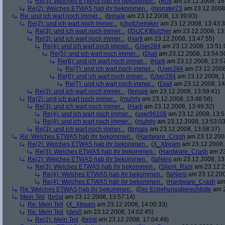
Re(3): Welches ETWAS hab ihr bekommen..
(
Roli
am 23.12.2008, 16
Re(2): Welches ETWAS hab ihr bekommen..
(
monster23
am 23.12.2008,
Re: und ich wart noch immer...
(
female
am 23.12.2008, 13:39:03)
Re(2): und ich wart noch immer...
(
chefchemiker
am 23.12.2008, 13:43:3
Re(3): und ich wart noch immer...
(
[DUCK]Butcher
am 23.12.2008, 13
Re(3): und ich wart noch immer...
(
Harti
am 23.12.2008, 13:47:55)
Re(4): und ich wart noch immer...
(
User284
am 23.12.2008, 13:51:
Re(5): und ich wart noch immer...
(
Diall
am 23.12.2008, 13:54:5
Re(6): und ich wart noch immer...
(
Harti
am 23.12.2008, 13:5
Re(7): und ich wart noch immer...
(
User284
am 23.12.2008
Re(6): und ich wart noch immer...
(
User284
am 23.12.2008, 1
Re(7): und ich wart noch immer...
(
Diall
am 23.12.2008, 14
Re(3): und ich wart noch immer...
(
female
am 23.12.2008, 13:59:41)
Re(2): und ich wart noch immer...
(
muhrly
am 23.12.2008, 13:48:56)
Re(3): und ich wart noch immer...
(
Harti
am 23.12.2008, 13:49:32)
Re(4): und ich wart noch immer...
(
user96106
am 23.12.2008, 13:5
Re(4): und ich wart noch immer...
(
muhrly
am 23.12.2008, 13:53:03
Re(3): und ich wart noch immer...
(
female
am 23.12.2008, 13:58:37)
Re: Welches ETWAS hab ihr bekommen..
(
Hardware_Crash
am 23.12.2008
Re(2): Welches ETWAS hab ihr bekommen..
(
X_Xtream
am 23.12.2008,
Re(3): Welches ETWAS hab ihr bekommen..
(
Hardware_Crash
am 23
Re(2): Welches ETWAS hab ihr bekommen..
(
taNero
am 23.12.2008, 13
Re(3): Welches ETWAS hab ihr bekommen..
(
Silent_Razr
am 23.12.2
Re(4): Welches ETWAS hab ihr bekommen..
(
taNero
am 23.12.200
Re(4): Welches ETWAS hab ihr bekommen..
(
Hardware_Crash
am 
Re: Welches ETWAS hab ihr bekommen..
(
Der Erziehungsberechtigte
am 2
Mein Teil
(
brösl
am 23.12.2008, 13:57:14)
Re: Mein Teil
(
X_Xtream
am 23.12.2008, 14:00:33)
Re: Mein Teil
(
dev0
am 23.12.2008, 14:02:45)
Re(2): Mein Teil
(
brösl
am 23.12.2008, 17:04:49)