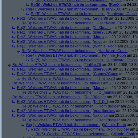
Re(6): Welches ETWAS hab ihr bekommen..
(
q.e.d.
am 23.12
Re(5): Welches ETWAS hab ihr bekommen..
(
RevX
am 24.12.
Re(4): Welches ETWAS hab ihr bekommen..
(
user96106
am 23.12.
Re(5): Welches ETWAS hab ihr bekommen..
(
Hardware_Crash
Re(2): Welches ETWAS hab ihr bekommen..
(
artner88
am 23.12.2008, 1
Re(3): Welches ETWAS hab ihr bekommen..
(
Hardware_Crash
am 23
Re(2): Welches ETWAS hab ihr bekommen..
(
X_Xtream
am 23.12.2008,
Re(2): Welches ETWAS hab ihr bekommen..
(
user96106
am 23.12.2008,
Re(2): Welches ETWAS hab ihr bekommen..
(
Marax
am 23.12.2008, 13:
Re(2): Welches ETWAS hab ihr bekommen..
(
rufus
am 23.12.2008, 13:3
Re(2): Welches ETWAS hab ihr bekommen..
(
Winnie_Pooh
am 23.12.20
Re(3): Welches ETWAS hab ihr bekommen..
(
Hardware_Crash
am 23
Re(4): Welches ETWAS hab ihr bekommen..
(
Winnie_Pooh
am 23.
Re(5): Welches ETWAS hab ihr bekommen..
(
Hardware_Crash
Re: Welches ETWAS hab ihr bekommen..
(
Tintifax76
am 23.12.2008, 13:35
Re(2): Welches ETWAS hab ihr bekommen..
(
user96106
am 23.12.2008,
Re(2): Welches ETWAS hab ihr bekommen..
(
Games2Game
am 23.12.2
Re(3): Welches ETWAS hab ihr bekommen..
(
Tintifax76
am 23.12.200
Re: Welches ETWAS hab ihr bekommen..
(
to_markus
am 23.12.2008, 13:3
Re(2): Welches ETWAS hab ihr bekommen..
(
Marax
am 23.12.2008, 13:
Re(3): Welches ETWAS hab ihr bekommen..
(
to_markus
am 23.12.20
Re: Welches ETWAS hab ihr bekommen..
(
Rolf Rüdiger
am 23.12.2008, 13
Re(2): Welches ETWAS hab ihr bekommen..
(
D_I_D_I
am 23.12.2008, 1
Re(3): Welches ETWAS hab ihr bekommen..
(
Rolf Rüdiger
am 23.12.
Re(2): Welches ETWAS hab ihr bekommen..
(
quasikonkav
am 23.12.200
Re(2): Welches ETWAS hab ihr bekommen..
(
xxxforce
am 23.12.2008, 1
Re(3): Welches ETWAS hab ihr bekommen..
(
Rolf Rüdiger
am 23.12.
Re(4): Welches ETWAS hab ihr bekommen..
(
Winnie_Pooh
am 23.
Re(5): Welches ETWAS hab ihr bekommen..
(
Rolf Rüdiger
am 2
Re(6): Welches ETWAS hab ihr bekommen..
(
Winnie_Pooh
a