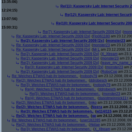
13:35:06)
Re(11): Kaspersky Lab: Internet Security 2
12:24:15)
Re(12): Kaspersky Lab: Internet Securit
13:07:56)
Re(10): Kaspersky Lab: Internet Security 200
15:00:31)
Re(7): Kaspersky Lab: Internet Security 2009 [2x]
(
mons
Re: Kaspersky Lab: Internet Security 2009 [2x]
(
Flo061180
am 23.12.200
Re(2): Kaspersky Lab: Internet Security 2009 [2x]
(
monster23
am 
Re: Kaspersky Lab: Internet Security 2009 [2x]
(
monster23
am 23.12.200
Re: Kaspersky Lab: Internet Security 2009 [2x]
(
Mr L
am 23.12.2008, 11:
Re(2): Kaspersky Lab: Internet Security 2009 [2x]
(
X_Xtream
am 23.12
Re(2): Kaspersky Lab: Internet Security 2009 [2x]
(
monster23
am 23.1
Re(2): Kaspersky Lab: Internet Security 2009 [2x]
(
leave_my_name_o
Re(3): Kaspersky Lab: Internet Security 2009 [2x]
(
monster23
am 23
Re(2): Kaspersky Lab: Internet Security 2009 [2x]
(
RoboCop
am 23.12
Re: Welches ETWAS hab ihr bekommen..
(
nobody79
am 23.12.2008, 09:4
Re(2): Welches ETWAS hab ihr bekommen..
(
ddrobesch
am 23.12.2008,
Re(3): Welches ETWAS hab ihr bekommen..
(
nobody79
am 23.12.200
Re(4): Welches ETWAS hab ihr bekommen..
(
ddrobesch
am 23.12.
Re(5): Welches ETWAS hab ihr bekommen..
(
monster23
am 23.
Re(4): Welches ETWAS hab ihr bekommen..
(
dasistmeinnick11+
am
Re(2): Welches ETWAS hab ihr bekommen..
(
mko
am 23.12.2008, 09:55
Re(2): Welches ETWAS hab ihr bekommen..
(
Neera
am 23.12.2008, 2
Re(3): Welches ETWAS hab ihr bekommen..
(
w114/115
am 23.12.20
Re(2): Welches ETWAS hab ihr bekommen..
(
gp
am 24.12.2008, 00:43
Re: Welches ETWAS hab ihr bekommen..
(
user182285
am 23.12.2008, 09
Re(2): Welches ETWAS hab ihr bekommen..
(
Akilae
am 23.12.2008, 09:
Re(3): Welches ETWAS hab ihr bekommen..
(
X_Xtream
am 23.12.200