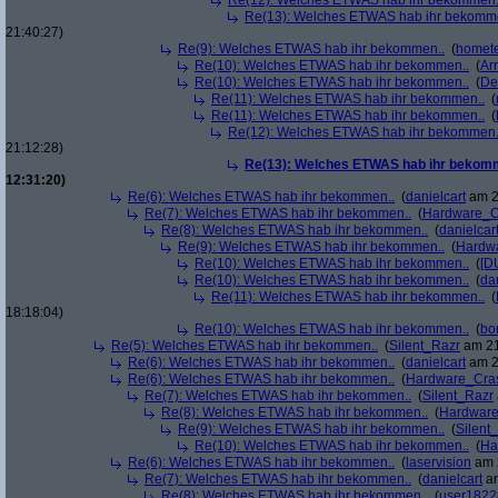
Re(12): Welches ETWAS hab ihr bekommen.
Re(13): Welches ETWAS hab ihr bekomm
21:40:27)
Re(9): Welches ETWAS hab ihr bekommen..
(
homete
Re(10): Welches ETWAS hab ihr bekommen..
(
Arr
Re(10): Welches ETWAS hab ihr bekommen..
(
De
Re(11): Welches ETWAS hab ihr bekommen..
(
Re(11): Welches ETWAS hab ihr bekommen..
(
Re(12): Welches ETWAS hab ihr bekommen.
21:12:28)
Re(13): Welches ETWAS hab ihr bekom
12:31:20)
Re(6): Welches ETWAS hab ihr bekommen..
(
danielcart
am 2
Re(7): Welches ETWAS hab ihr bekommen..
(
Hardware_C
Re(8): Welches ETWAS hab ihr bekommen..
(
danielcar
Re(9): Welches ETWAS hab ihr bekommen..
(
Hardw
Re(10): Welches ETWAS hab ihr bekommen..
(
[D
Re(10): Welches ETWAS hab ihr bekommen..
(
da
Re(11): Welches ETWAS hab ihr bekommen..
(
18:18:04)
Re(10): Welches ETWAS hab ihr bekommen..
(
bo
Re(5): Welches ETWAS hab ihr bekommen..
(
Silent_Razr
am 21
Re(6): Welches ETWAS hab ihr bekommen..
(
danielcart
am 2
Re(6): Welches ETWAS hab ihr bekommen..
(
Hardware_Cra
Re(7): Welches ETWAS hab ihr bekommen..
(
Silent_Razr
Re(8): Welches ETWAS hab ihr bekommen..
(
Hardwar
Re(9): Welches ETWAS hab ihr bekommen..
(
Silent
Re(10): Welches ETWAS hab ihr bekommen..
(
Ha
Re(6): Welches ETWAS hab ihr bekommen..
(
laservision
am 2
Re(7): Welches ETWAS hab ihr bekommen..
(
danielcart
am
Re(8): Welches ETWAS hab ihr bekommen..
(
user1822