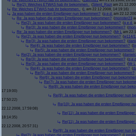
Re: Welches ETWAS hab ihr bekommen..
(
Zaphod1
am 21.12.2008, 20:10
Re(2): Welches ETWAS hab ihr bekommen..
(
Silent_Razr
am 21.12.2008
Re: Welches ETWAS hab ihr bekommen..
(
j.
am 22.12.2008, 14:19:16)
Ja was haben die ersten Empfänger nun bekommen?
(
q.e.d.
am 22.12.200
Re: Ja was haben die ersten Empfänger nun bekommen?
(
monster23
am
Re(2): Ja was haben die ersten Empfänger nun bekommen?
(
q.e.d.
a
Re(3): Ja was haben die ersten Empfänger nun bekommen?
(
mon
Re: Ja was haben die ersten Empfänger nun bekommen?
(
Mr L
am 22.1
Re(2): Ja was haben die ersten Empfänger nun bekommen?
(
w114/1
Re(3): Ja was haben die ersten Empfänger nun bekommen?
(
dani
Re(4): Ja was haben die ersten Empfänger nun bekommen?
(
b
Re(5): Ja was haben die ersten Empfänger nun bekommen?
Re(2): Ja was haben die ersten Empfänger nun bekommen?
(
danielc
Re(3): Ja was haben die ersten Empfänger nun bekommen?
(
q.e.d
Re(3): Ja was haben die ersten Empfänger nun bekommen?
(
Mr L
Re(4): Ja was haben die ersten Empfänger nun bekommen?
(
d
Re(5): Ja was haben die ersten Empfänger nun bekommen?
Re(6): Ja was haben die ersten Empfänger nun bekomme
Re(7): Ja was haben die ersten Empfänger nun beko
Re(8): Ja was haben die ersten Empfänger nun be
17:19:00)
Re(9): Ja was haben die ersten Empfänger nun
17:50:22)
Re(10): Ja was haben die ersten Empfänger 
22.12.2008, 17:59:08)
Re(11): Ja was haben die ersten Empfänge
18:14:35)
Re(11): Ja was haben die ersten Empfänge
22.12.2008, 20:57:31)
Re(9): Ja was haben die ersten Empfänger nun
Re(2): Ja was haben die ersten Empfänger nun bekommen?
(
Lion[A