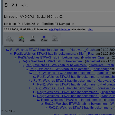
_____________________________________________________________
Ich suche: AMD CPU - Sockel 939 - .... X2
Ich biete: Dell Axim X51v + TomTom BT Navigation
25.12.2008, 18:08 Uhr - Editiert von
mjy@geizhals.at
, alte Version:
hier
Re: Welches ETWAS hab ihr bekommen..
(
Hardware_Crash
am 21.12.2008
Re(2): Welches ETWAS hab ihr bekommen..
(
Silent_Razr
am 21.12.2008
Re(3): Welches ETWAS hab ihr bekommen..
(
Hardware_Crash
am 21
Re(4): Welches ETWAS hab ihr bekommen..
(
danielcart
am 21.12.
Re(5): Welches ETWAS hab ihr bekommen..
(
Hardware_Crash
Re(6): Welches ETWAS hab ihr bekommen..
(
hellbringer
am 2
Re(7): Welches ETWAS hab ihr bekommen..
(
danielcart
am
Re(8): Welches ETWAS hab ihr bekommen..
(
skyreach
Re(7): Welches ETWAS hab ihr bekommen..
(
Hardware_C
Re(8): Welches ETWAS hab ihr bekommen..
(
hellbring
Re(7): Welches ETWAS hab ihr bekommen..
(
hometech.v2
Re(8): Welches ETWAS hab ihr bekommen..
(
skyreach
Re(8): Welches ETWAS hab ihr bekommen..
(
Winnie_
Re(9): Welches ETWAS hab ihr bekommen..
(
Hardw
Re(10): Welches ETWAS hab ihr bekommen..
(
Wi
Re(11): Welches ETWAS hab ihr bekommen..
(
21:26:38)