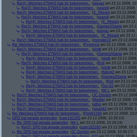
Re(2): Welches ETWAS hab ihr bekommen..
(
playaz
am 23.12.2008, 10
Re(3): Welches ETWAS hab ihr bekommen..
(
xxandl
am 23.12.2008, 
Re(2): Welches ETWAS hab ihr bekommen..
(
X_Xtream
am 23.12.2008,
Re(3): Welches ETWAS hab ihr bekommen..
(
xxandl
am 23.12.2008, 
Re(4): Welches ETWAS hab ihr bekommen..
(
X_Xtream
am 23.12.
Re(3): Welches ETWAS hab ihr bekommen..
(
Games2Game
am 23.12
Re(3): Welches ETWAS hab ihr bekommen..
(
playaz
am 23.12.2008, 
Re(4): Welches ETWAS hab ihr bekommen..
(
X_Xtream
am 23.12.
Re(2): Welches ETWAS hab ihr bekommen..
(
monster23
am 23.12.2008,
Re: Welches ETWAS hab ihr bekommen..
(
Psylence
am 23.12.2008, 10:22
Re(2): Welches ETWAS hab ihr bekommen..
(
plotti
am 23.12.2008, 10:2
Re(3): Welches ETWAS hab ihr bekommen..
(
Games2Game
am 23.12
Re(4): Welches ETWAS hab ihr bekommen..
(
plotti
am 23.12.2008,
Re(3): Welches ETWAS hab ihr bekommen..
(
Roli
am 23.12.2008, 10
Re(4): Welches ETWAS hab ihr bekommen..
(
plotti
am 23.12.2008,
Re(4): Welches ETWAS hab ihr bekommen..
(
fstingl2
am 23.12.200
Re(4): Welches ETWAS hab ihr bekommen..
(
Games2Game
am 23
Re(5): Welches ETWAS hab ihr bekommen..
(
Roli
am 23.12.200
Re(4): Welches ETWAS hab ihr bekommen..
(
Srv-02
am 23.12.200
Re(4): Welches ETWAS hab ihr bekommen..
(
Mr L
am 23.12.2008,
Re(2): Welches ETWAS hab ihr bekommen..
(
JC-Denton
am 23.12.2008,
Re(2): Welches ETWAS hab ihr bekommen..
(
Madler
am 23.12.2008, 10
Re(2): Welches ETWAS hab ihr bekommen..
(
athis
am 23.12.2008, 10:5
Re(2): Welches ETWAS hab ihr bekommen..
(
smart42
am 23.12.2008, 1
Re: Welches ETWAS hab ihr bekommen..
(
Flo061180
am 23.12.2008, 10:2
DPD hat gerade angerufen
(
user182285
am 23.12.2008, 10:29:10)
Re: DPD hat gerade angerufen
(
Mr L
am 23.12.2008, 10:29:24)
Re(2): DPD hat gerade angerufen
(
user182285
am 23.12.2008, 10:3
Re: DPD hat gerade angerufen
(
JC-Denton
am 23.12.2008, 10:39:17)
Re(2): DPD hat gerade angerufen
(
bono_d70
am 23.12.2008, 10:39: