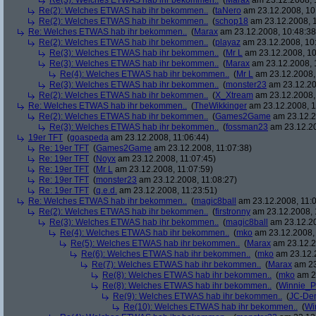
Re(3): Welches ETWAS hab ihr bekommen..
(
Marax
am 23.12.2008, 
Re(2): Welches ETWAS hab ihr bekommen..
(
taNero
am 23.12.2008, 10
Re(2): Welches ETWAS hab ihr bekommen..
(
schop18
am 23.12.2008, 1
Re: Welches ETWAS hab ihr bekommen..
(
Marax
am 23.12.2008, 10:48:38
Re(2): Welches ETWAS hab ihr bekommen..
(
playaz
am 23.12.2008, 10
Re(3): Welches ETWAS hab ihr bekommen..
(
Mr L
am 23.12.2008, 10
Re(3): Welches ETWAS hab ihr bekommen..
(
Marax
am 23.12.2008, 
Re(4): Welches ETWAS hab ihr bekommen..
(
Mr L
am 23.12.2008,
Re(3): Welches ETWAS hab ihr bekommen..
(
monster23
am 23.12.20
Re(2): Welches ETWAS hab ihr bekommen..
(
X_Xtream
am 23.12.2008,
Re: Welches ETWAS hab ihr bekommen..
(
TheWikkinger
am 23.12.2008, 1
Re(2): Welches ETWAS hab ihr bekommen..
(
Games2Game
am 23.12.2
Re(3): Welches ETWAS hab ihr bekommen..
(
fossman23
am 23.12.20
19er TFT
(
goaspeda
am 23.12.2008, 11:06:44)
Re: 19er TFT
(
Games2Game
am 23.12.2008, 11:07:38)
Re: 19er TFT
(
Noyx
am 23.12.2008, 11:07:45)
Re: 19er TFT
(
Mr L
am 23.12.2008, 11:07:59)
Re: 19er TFT
(
monster23
am 23.12.2008, 11:08:27)
Re: 19er TFT
(
q.e.d.
am 23.12.2008, 11:23:51)
Re: Welches ETWAS hab ihr bekommen..
(
magic8ball
am 23.12.2008, 11:0
Re(2): Welches ETWAS hab ihr bekommen..
(
firstronny
am 23.12.2008, 
Re(3): Welches ETWAS hab ihr bekommen..
(
magic8ball
am 23.12.20
Re(4): Welches ETWAS hab ihr bekommen..
(
mko
am 23.12.2008, 
Re(5): Welches ETWAS hab ihr bekommen..
(
Marax
am 23.12.2
Re(6): Welches ETWAS hab ihr bekommen..
(
mko
am 23.12.2
Re(7): Welches ETWAS hab ihr bekommen..
(
Marax
am 23
Re(8): Welches ETWAS hab ihr bekommen..
(
mko
am 23
Re(8): Welches ETWAS hab ihr bekommen..
(
Winnie_
Re(9): Welches ETWAS hab ihr bekommen..
(
JC-De
Re(10): Welches ETWAS hab ihr bekommen..
(
Wi