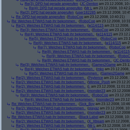
Re(3): DPD hat gerade angerufen
(
JC-Denton
am 23.12.2008, 10:
Re(4): DPD hat gerade angerufen
(
Mr L
am 23.12.2008, 10:42:
Re(2): DPD hat gerade angerufen
(
user182285
am 23.12.2008, 10:4
Re: DPD hat gerade angerufen
(
RoboCop
am 23.12.2008, 10:40:21)
Re: Welches ETWAS hab ihr bekommen..
(
RoboCop
am 23.12.2008, 10:31
Re(2): Welches ETWAS hab ihr bekommen..
(
w114/115
am 23.12.2008, 
Re(3): Welches ETWAS hab ihr bekommen..
(
RoboCop
am 23.12.200
Re(4): Welches ETWAS hab ihr bekommen..
(
w114/115
am 23.12.2
Re(5): Welches ETWAS hab ihr bekommen..
(
RoboCop
am 23.1
Re(6): Welches ETWAS hab ihr bekommen..
(
w114/115
am 23
Re(7): Welches ETWAS hab ihr bekommen..
(
RoboCop
am
Re(8): Welches ETWAS hab ihr bekommen..
(
w114/115
Re(9): Welches ETWAS hab ihr bekommen..
(
RoboC
Re(8): Welches ETWAS hab ihr bekommen..
(
JC-Dento
Re(3): Welches ETWAS hab ihr bekommen..
(
Games2Game
am 23.12
Re(4): Welches ETWAS hab ihr bekommen..
(
mko
am 23.12.2008, 
Re(5): Welches ETWAS hab ihr bekommen..
(
Games2Game
am 
Re(2): Welches ETWAS hab ihr bekommen..
(
Psylence
am 23.12.2008, 
Re(2): Welches ETWAS hab ihr bekommen..
(
Winnie_Pooh
am 23.12.20
Re(2): Welches ETWAS hab ihr bekommen..
(
j.
am 23.12.2008, 11:01:22
Re(2): Welches ETWAS hab ihr bekommen..
(
monster23
am 23.12.2008,
Re(3): Welches ETWAS hab ihr bekommen..
(
RoboCop
am 23.12.200
Re(4): Welches ETWAS hab ihr bekommen..
(
monster23
am 23.12.
Re: Welches ETWAS hab ihr bekommen..
(
Sick_Boy
am 23.12.2008, 10:46
Re(2): Welches ETWAS hab ihr bekommen..
(
playaz
am 23.12.2008, 10
Re(2): Welches ETWAS hab ihr bekommen..
(
monster23
am 23.12.2008,
Re: Welches ETWAS hab ihr bekommen..
(
Black Label
am 23.12.2008, 10:
Re(2): Welches ETWAS hab ihr bekommen..
(
X_Xtream
am 23.12.2008,
Re(2): Welches ETWAS hab ihr bekommen..
(
Mr L
am 23.12.2008, 10:4