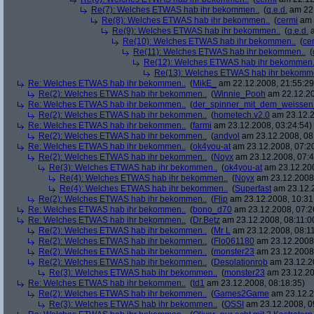
Re(7): Welches ETWAS hab ihr bekommen..
(
q.e.d.
am 22.
Re(8): Welches ETWAS hab ihr bekommen..
(
cermi
am 
Re(9): Welches ETWAS hab ihr bekommen..
(
q.e.d.
a
Re(10): Welches ETWAS hab ihr bekommen..
(
ce
Re(11): Welches ETWAS hab ihr bekommen..
(
Re(12): Welches ETWAS hab ihr bekommen.
Re(13): Welches ETWAS hab ihr bekomm
Re: Welches ETWAS hab ihr bekommen..
(
MikE_
am 22.12.2008, 21:55:29
Re(2): Welches ETWAS hab ihr bekommen..
(
Winnie_Pooh
am 22.12.20
Re: Welches ETWAS hab ihr bekommen..
(
der_spinner_mit_dem_weissen
Re(2): Welches ETWAS hab ihr bekommen..
(
hometech.v2.0
am 23.12.2
Re: Welches ETWAS hab ihr bekommen..
(
farmi
am 23.12.2008, 03:24:54)
Re(2): Welches ETWAS hab ihr bekommen..
(
andvol
am 23.12.2008, 08
Re: Welches ETWAS hab ihr bekommen..
(
ok4you-at
am 23.12.2008, 07:2
Re(2): Welches ETWAS hab ihr bekommen..
(
Noyx
am 23.12.2008, 07:4
Re(3): Welches ETWAS hab ihr bekommen..
(
ok4you-at
am 23.12.200
Re(4): Welches ETWAS hab ihr bekommen..
(
Noyx
am 23.12.2008,
Re(4): Welches ETWAS hab ihr bekommen..
(
Superfast
am 23.12.2
Re(2): Welches ETWAS hab ihr bekommen..
(
Flip
am 23.12.2008, 10:31
Re: Welches ETWAS hab ihr bekommen..
(
bono_d70
am 23.12.2008, 07:2
Re: Welches ETWAS hab ihr bekommen..
(
Dr.Betz
am 23.12.2008, 08:11:0
Re(2): Welches ETWAS hab ihr bekommen..
(
Mr L
am 23.12.2008, 08:11
Re(2): Welches ETWAS hab ihr bekommen..
(
Flo061180
am 23.12.2008,
Re(2): Welches ETWAS hab ihr bekommen..
(
monster23
am 23.12.2008,
Re(2): Welches ETWAS hab ihr bekommen..
(
Desolationrob
am 23.12.20
Re(3): Welches ETWAS hab ihr bekommen..
(
monster23
am 23.12.20
Re: Welches ETWAS hab ihr bekommen..
(
td1
am 23.12.2008, 08:18:35)
Re(2): Welches ETWAS hab ihr bekommen..
(
Games2Game
am 23.12.2
Re(3): Welches ETWAS hab ihr bekommen..
(
OSSI
am 23.12.2008, 0