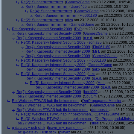
Re(2): Supperrrrrrrrrrrrrrrrr
(
Games2Game
am 23.12.2008, 10:05:40)
Re(3): Supperrrrrrrrrrrrrrrrr
(
User6465
am 23.12.2008, 10:07:22)
Re(4): Supperrrrrrrrrrrrrrrrr
(
Games2Game
am 23.12.2008, 10:0
Re(5): Supperrrrrrrrrrrrrrrrr
(
Flo061180
am 23.12.2008, 10:09
Re(2): Supperrrrrrrrrrrrrrrrr
(
dizo
am 23.12.2008, 10:10:31)
Re(3): Supperrrrrrrrrrrrrrrrr
(
Games2Game
am 23.12.2008, 10:12:0
Re: Kaspersky Internet Security 2009
(
PvP
am 23.12.2008, 09:58:56)
Re(2): Kaspersky Internet Security 2009
(
Games2Game
am 23.12.2008,
Re(2): Kaspersky Internet Security 2009
(
q.e.d.
am 23.12.2008, 10:00:5
Re(3): Kaspersky Internet Security 2009
(
sonja85
am 23.12.2008, 10:
Re(4): Kaspersky Internet Security 2009
(
Flo061180
am 23.12.2008
Re(4): Kaspersky Internet Security 2009
(
Mr L
am 23.12.2008, 10:
Re(4): Kaspersky Internet Security 2009
(
Games2Game
am 23.12.
Re(3): Kaspersky Internet Security 2009
(
Flo061180
am 23.12.2008, 
Re(3): Kaspersky Internet Security 2009
(
Games2Game
am 23.12.200
Re(4): Kaspersky Internet Security 2009
(
mko
am 23.12.2008, 10:1
Re(3): Kaspersky Internet Security 2009
(
dizo
am 23.12.2008, 10:02:
Re(4): Kaspersky Internet Security 2009
(
q.e.d.
am 23.12.2008, 10
Re(5): Kaspersky Internet Security 2009
(
Mr L
am 23.12.2008, 1
Re(6): Kaspersky Internet Security 2009
(
q.e.d.
am 23.12.200
Re(2): Kaspersky Internet Security 2009
(
bertl099
am 23.12.2008, 10:27
Re(2): Kaspersky Internet Security 2009
(
Sputum
am 23.12.2008, 10:42
Re: Welches ETWAS hab ihr bekommen..
(
DerPropagandaMinister
am 23.1
Re(2): Welches ETWAS hab ihr bekommen..
(
Games2Game
am 23.12.2
Re(2): Welches ETWAS hab ihr bekommen..
(
ddrobesch
am 23.12.2008,
Re(3): Welches ETWAS hab ihr bekommen..
(
Games2Game
am 23.12
Re(3): Welches ETWAS hab ihr bekommen..
(
DerPropagandaMiniste
Re(2): Welches ETWAS hab ihr bekommen..
(
stiefl
am 23.12.2008, 14:5
g-data av + usb stick
(
leave_my_name_out
am 23.12.2008, 10:06:05)
Re: g-data av + usb stick
(
playaz
am 23.12.2008, 10:07:37)