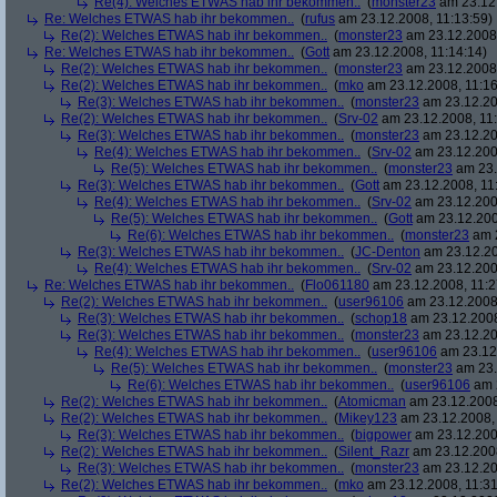
Re(4): Welches ETWAS hab ihr bekommen..
(
monster23
am 23.12.
Re: Welches ETWAS hab ihr bekommen..
(
rufus
am 23.12.2008, 11:13:59)
Re(2): Welches ETWAS hab ihr bekommen..
(
monster23
am 23.12.2008,
Re: Welches ETWAS hab ihr bekommen..
(
Gott
am 23.12.2008, 11:14:14)
Re(2): Welches ETWAS hab ihr bekommen..
(
monster23
am 23.12.2008,
Re(2): Welches ETWAS hab ihr bekommen..
(
mko
am 23.12.2008, 11:16
Re(3): Welches ETWAS hab ihr bekommen..
(
monster23
am 23.12.20
Re(2): Welches ETWAS hab ihr bekommen..
(
Srv-02
am 23.12.2008, 11:
Re(3): Welches ETWAS hab ihr bekommen..
(
monster23
am 23.12.20
Re(4): Welches ETWAS hab ihr bekommen..
(
Srv-02
am 23.12.2008
Re(5): Welches ETWAS hab ihr bekommen..
(
monster23
am 23.
Re(3): Welches ETWAS hab ihr bekommen..
(
Gott
am 23.12.2008, 11
Re(4): Welches ETWAS hab ihr bekommen..
(
Srv-02
am 23.12.2008
Re(5): Welches ETWAS hab ihr bekommen..
(
Gott
am 23.12.200
Re(6): Welches ETWAS hab ihr bekommen..
(
monster23
am 2
Re(3): Welches ETWAS hab ihr bekommen..
(
JC-Denton
am 23.12.20
Re(4): Welches ETWAS hab ihr bekommen..
(
Srv-02
am 23.12.2008
Re: Welches ETWAS hab ihr bekommen..
(
Flo061180
am 23.12.2008, 11:2
Re(2): Welches ETWAS hab ihr bekommen..
(
user96106
am 23.12.2008,
Re(3): Welches ETWAS hab ihr bekommen..
(
schop18
am 23.12.2008
Re(3): Welches ETWAS hab ihr bekommen..
(
monster23
am 23.12.20
Re(4): Welches ETWAS hab ihr bekommen..
(
user96106
am 23.12.
Re(5): Welches ETWAS hab ihr bekommen..
(
monster23
am 23.
Re(6): Welches ETWAS hab ihr bekommen..
(
user96106
am 2
Re(2): Welches ETWAS hab ihr bekommen..
(
Atomicman
am 23.12.2008
Re(2): Welches ETWAS hab ihr bekommen..
(
Mikey123
am 23.12.2008, 
Re(3): Welches ETWAS hab ihr bekommen..
(
bigpower
am 23.12.200
Re(2): Welches ETWAS hab ihr bekommen..
(
Silent_Razr
am 23.12.2008
Re(3): Welches ETWAS hab ihr bekommen..
(
monster23
am 23.12.20
Re(2): Welches ETWAS hab ihr bekommen..
(
mko
am 23.12.2008, 11:31