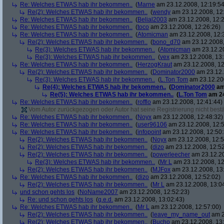
Re: Welches ETWAS hab ihr bekommen..
(
Marne
am 23.12.2008, 12:19:54
Re(2): Welches ETWAS hab ihr bekommen..
(
wendy
am 23.12.2008, 12
Re: Welches ETWAS hab ihr bekommen..
(
Belial2003
am 23.12.2008, 12:2
Re: Welches ETWAS hab ihr bekommen..
(
toco
am 23.12.2008, 12:26:26)
Re: Welches ETWAS hab ihr bekommen..
(
Atomicman
am 23.12.2008, 12:
Re(2): Welches ETWAS hab ihr bekommen..
(
bono_d70
am 23.12.2008,
Re(3): Welches ETWAS hab ihr bekommen..
(
Atomicman
am 23.12.20
Re(3): Welches ETWAS hab ihr bekommen..
(
vex
am 23.12.2008, 13:
Re: Welches ETWAS hab ihr bekommen..
(
HerzogKraut
am 23.12.2008, 12
Re(2): Welches ETWAS hab ihr bekommen..
(
Dominator2000
am 23.12.
Re(3): Welches ETWAS hab ihr bekommen..
(
L.Ton Tom
am 23.12.200
Re(4): Welches ETWAS hab ihr bekommen..
(
Dominator2000
am
Re(5): Welches ETWAS hab ihr bekommen..
(
L.Ton Tom
am 24
Re: Welches ETWAS hab ihr bekommen..
(
rofflo
am 23.12.2008, 12:41:44)
Vom Autor zurückgezogen oder Autor hat seine Registrierung nicht bestä
Re: Welches ETWAS hab ihr bekommen..
(
Noyx
am 23.12.2008, 12:48:32)
Re: Welches ETWAS hab ihr bekommen..
(
user96106
am 23.12.2008, 12:5
Re: Welches ETWAS hab ihr bekommen..
(
infopoint
am 23.12.2008, 12:50:
Re(2): Welches ETWAS hab ihr bekommen..
(
Noyx
am 23.12.2008, 12:5
Re(2): Welches ETWAS hab ihr bekommen..
(
dizo
am 23.12.2008, 12:52
Re(2): Welches ETWAS hab ihr bekommen..
(
powerleecher
am 23.12.20
Re(3): Welches ETWAS hab ihr bekommen..
(
Mr L
am 23.12.2008, 12
Re(2): Welches ETWAS hab ihr bekommen..
(
MJFox
am 23.12.2008, 13
Re: Welches ETWAS hab ihr bekommen..
(
dizo
am 23.12.2008, 12:52:02)
Re(2): Welches ETWAS hab ihr bekommen..
(
Mr L
am 23.12.2008, 13:0
und schon gehts los
(
NoName2007
am 23.12.2008, 12:52:23)
Re: und schon gehts los
(
q.e.d.
am 23.12.2008, 13:02:43)
Re: Welches ETWAS hab ihr bekommen..
(
Mr L
am 23.12.2008, 12:57:00)
Re(2): Welches ETWAS hab ihr bekommen..
(
leave_my_name_out
am 2
Re(2): Welches ETWAS hab ihr bekommen..
(
Bucho
am 23.12.2008, 13: