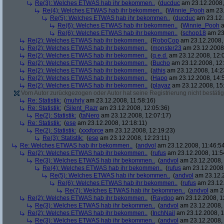
Re(3): Welches ETWAS hab ihr bekommen..
(
ducduc
am 23.12.2008,
Re(4): Welches ETWAS hab ihr bekommen..
(
Winnie_Pooh
am 23.
Re(5): Welches ETWAS hab ihr bekommen..
(
ducduc
am 23.12.
Re(6): Welches ETWAS hab ihr bekommen..
(
Winnie_Pooh
a
Re(6): Welches ETWAS hab ihr bekommen..
(
schop18
am 23.
Re(2): Welches ETWAS hab ihr bekommen..
(
RoboCop
am 23.12.2008, 
Re(2): Welches ETWAS hab ihr bekommen..
(
monster23
am 23.12.2008,
Re(2): Welches ETWAS hab ihr bekommen..
(
q.e.d.
am 23.12.2008, 12:
Re(2): Welches ETWAS hab ihr bekommen..
(
Bucho
am 23.12.2008, 12:
Re(2): Welches ETWAS hab ihr bekommen..
(
athis
am 23.12.2008, 14:2
Re(2): Welches ETWAS hab ihr bekommen..
(
Hapo
am 23.12.2008, 14:
Re(2): Welches ETWAS hab ihr bekommen..
(
playaz
am 23.12.2008, 15
Vom Autor zurückgezogen oder Autor hat seine Registrierung nicht bestätig
Re: Statistik:
(
muhrly
am 23.12.2008, 11:58:16)
Re: Statistik:
(
Silent_Razr
am 23.12.2008, 12:05:36)
Re(2): Statistik:
(
taNero
am 23.12.2008, 12:07:17)
Re: Statistik:
(
ese
am 23.12.2008, 12:18:11)
Re(2): Statistik:
(
xxxforce
am 23.12.2008, 12:19:23)
Re(3): Statistik:
(
ese
am 23.12.2008, 12:23:11)
Re: Welches ETWAS hab ihr bekommen..
(
andvol
am 23.12.2008, 11:46:5
Re(2): Welches ETWAS hab ihr bekommen..
(
rufus
am 23.12.2008, 11:5
Re(3): Welches ETWAS hab ihr bekommen..
(
andvol
am 23.12.2008, 
Re(4): Welches ETWAS hab ihr bekommen..
(
rufus
am 23.12.2008,
Re(5): Welches ETWAS hab ihr bekommen..
(
andvol
am 23.12.2
Re(6): Welches ETWAS hab ihr bekommen..
(
rufus
am 23.12.
Re(7): Welches ETWAS hab ihr bekommen..
(
andvol
am 23
Re(2): Welches ETWAS hab ihr bekommen..
(
Raydoo
am 23.12.2008, 1
Re(3): Welches ETWAS hab ihr bekommen..
(
andvol
am 23.12.2008, 
Re(2): Welches ETWAS hab ihr bekommen..
(
InchNail
am 23.12.2008, 1
Re(3): Welches ETWAS hab ihr bekommen..
(
andvol
am 23.12.2008, 