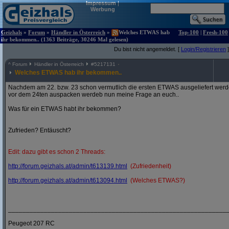
Impressum
|
Werbung
Geizhals
»
Forum
»
Händler in Österreich
»
Welches ETWAS hab
Top-100
|
Fresh-100
ihr bekommen.. (1363 Beiträge, 30246 Mal gelesen)
Du bist nicht angemeldet. [
Login/Registrieren
]
^
Forum
Händler in Österreich
#
5217131
Welches ETWAS hab ihr bekommen..
Nachdem am 22. bzw. 23 schon vermutlich die ersten ETWAS ausgeliefert werden
vor dem 24ten auspacken werdeb nun meine Frage an euch..
Was für ein ETWAS habt ihr bekommen?
Zufrieden? Entäuscht?
Edit: dazu gibt es schon 2 Threads:
http:/
/
forum.geizhals.at/
admin/
t613139.html
(Zufriedenheit)
http:/
/
forum.geizhals.at/
admin/
t613094.html
(Welches ETWAS?)
_____________________________________________________________
Peugeot 207 RC