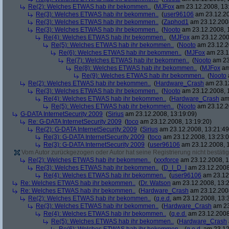
Re(2): Welches ETWAS hab ihr bekommen..
(
MJFox
am 23.12.2008, 13
Re(3): Welches ETWAS hab ihr bekommen..
(
user96106
am 23.12.20
Re(3): Welches ETWAS hab ihr bekommen..
(
Zaphod1
am 23.12.2008
Re(3): Welches ETWAS hab ihr bekommen..
(
Nooto
am 23.12.2008, 
Re(4): Welches ETWAS hab ihr bekommen..
(
MJFox
am 23.12.200
Re(5): Welches ETWAS hab ihr bekommen..
(
Nooto
am 23.12.2
Re(6): Welches ETWAS hab ihr bekommen..
(
MJFox
am 23.1
Re(7): Welches ETWAS hab ihr bekommen..
(
Nooto
am 23
Re(8): Welches ETWAS hab ihr bekommen..
(
MJFox
am
Re(9): Welches ETWAS hab ihr bekommen..
(
Nooto
Re(2): Welches ETWAS hab ihr bekommen..
(
Hardware_Crash
am 23.12
Re(3): Welches ETWAS hab ihr bekommen..
(
Nooto
am 23.12.2008, 
Re(4): Welches ETWAS hab ihr bekommen..
(
Hardware_Crash
am 
Re(5): Welches ETWAS hab ihr bekommen..
(
Nooto
am 23.12.2
G-DATA InternetSecurity 2009
(
Sirius
am 23.12.2008, 13:19:09)
Re: G-DATA InternetSecurity 2009
(
toco
am 23.12.2008, 13:19:20)
Re(2): G-DATA InternetSecurity 2009
(
Sirius
am 23.12.2008, 13:21:49
Re(3): G-DATA InternetSecurity 2009
(
toco
am 23.12.2008, 13:23:0
Re(3): G-DATA InternetSecurity 2009
(
user96106
am 23.12.2008, 1
Vom Autor zurückgezogen oder Autor hat seine Registrierung nicht bestätig
Re(2): Welches ETWAS hab ihr bekommen..
(
xxxforce
am 23.12.2008, 1
Re(3): Welches ETWAS hab ihr bekommen..
(
D_I_D_I
am 23.12.2008
Re(4): Welches ETWAS hab ihr bekommen..
(
user96106
am 23.12.
Re: Welches ETWAS hab ihr bekommen..
(
Dr. Watson
am 23.12.2008, 13:2
Re: Welches ETWAS hab ihr bekommen..
(
Hardware_Crash
am 23.12.2008
Re(2): Welches ETWAS hab ihr bekommen..
(
q.e.d.
am 23.12.2008, 13:
Re(3): Welches ETWAS hab ihr bekommen..
(
Hardware_Crash
am 23
Re(4): Welches ETWAS hab ihr bekommen..
(
q.e.d.
am 23.12.2008
Re(5): Welches ETWAS hab ihr bekommen..
(
Hardware_Crash