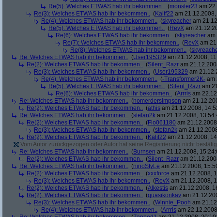
Re(5): Welches ETWAS hab ihr bekommen..
(
monster23
am 22.
Re(3): Welches ETWAS hab ihr bekommen..
(
Kalif22
am 21.12.2008, 
Re(4): Welches ETWAS hab ihr bekommen..
(
skyreacher
am 21.12
Re(5): Welches ETWAS hab ihr bekommen..
(
RevX
am 21.12.20
Re(6): Welches ETWAS hab ihr bekommen..
(
skyreacher
am 
Re(7): Welches ETWAS hab ihr bekommen..
(
RevX
am 21.
Re(8): Welches ETWAS hab ihr bekommen..
(
skyreach
Re: Welches ETWAS hab ihr bekommen..
(
User195329
am 21.12.2008, 11
Re(2): Welches ETWAS hab ihr bekommen..
(
Silent_Razr
am 21.12.2008
Re(3): Welches ETWAS hab ihr bekommen..
(
User195329
am 21.12.2
Re(4): Welches ETWAS hab ihr bekommen..
(
-Transformer2K-
am 2
Re(5): Welches ETWAS hab ihr bekommen..
(
Silent_Razr
am 21
Re(6): Welches ETWAS hab ihr bekommen..
(
Arrris
am 22.12.
Re: Welches ETWAS hab ihr bekommen..
(
homerdersimpson
am 21.12.200
Re(2): Welches ETWAS hab ihr bekommen..
(
athis
am 21.12.2008, 14:5
Re: Welches ETWAS hab ihr bekommen..
(
stefan2k
am 21.12.2008, 13:54:
Re(2): Welches ETWAS hab ihr bekommen..
(
Flo061180
am 21.12.2008,
Re(3): Welches ETWAS hab ihr bekommen..
(
stefan2k
am 21.12.2008
Re(2): Welches ETWAS hab ihr bekommen..
(
Kalif22
am 21.12.2008, 14
Vom Autor zurückgezogen oder Autor hat seine Registrierung nicht bestätig
Re: Welches ETWAS hab ihr bekommen..
(
Burnsen
am 21.12.2008, 15:24:
Re(2): Welches ETWAS hab ihr bekommen..
(
Silent_Razr
am 21.12.2008
Re: Welches ETWAS hab ihr bekommen..
(
ninoStyLe
am 21.12.2008, 15:5
Re(2): Welches ETWAS hab ihr bekommen..
(
xxxforce
am 21.12.2008, 1
Re(3): Welches ETWAS hab ihr bekommen..
(
RevX
am 21.12.2008, 1
Re(2): Welches ETWAS hab ihr bekommen..
(
Alkestis
am 21.12.2008, 1
Re(2): Welches ETWAS hab ihr bekommen..
(
quasikonkav
am 21.12.200
Re(3): Welches ETWAS hab ihr bekommen..
(
Winnie_Pooh
am 21.12.
Re(4): Welches ETWAS hab ihr bekommen..
(
Arrris
am 22.12.2008,