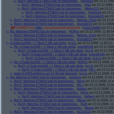
Re(3): Welches ETWAS hab ihr bekommen..
(
schop18
am 23.12.2008
Re(4): Welches ETWAS hab ihr bekommen..
(
mko
am 23.12.2008, 
Re(4): Welches ETWAS hab ihr bekommen..
(
Mikey123
am 23.12.2
Re(5): Welches ETWAS hab ihr bekommen..
(
schop18
am 23.12
Re(5): Welches ETWAS hab ihr bekommen..
(
monster23
am 23.
Re(2): Welches ETWAS hab ihr bekommen..
(
Winnie_Pooh
am 23.12.20
Re(2): Welches ETWAS hab ihr bekommen..
(
monster23
am 23.12.2008,
PLONKED von
mtths
: auf userwunsch geloescht
(
User128884
am 23.12
Re: Welches ETWAS hab ihr bekommen..
(
MJFox
am 23.12.2008, 11:36:54
Re(2): Welches ETWAS hab ihr bekommen..
(
Winnie_Pooh
am 23.12.20
Re(2): Welches ETWAS hab ihr bekommen..
(
monster23
am 23.12.2008,
G Data Av2009 + 2 Stück 2 GB usb sticks
(
q.e.d.
am 23.12.2008, 11:40:12)
Re: G Data Av2009 + 2 Stück 2 GB usb sticks
(
user96106
am 23.12.2008
Re(2): G Data Av2009 + 2 Stück 2 GB usb sticks
(
q.e.d.
am 23.12.2008
Re(3): G Data Av2009 + 2 Stück 2 GB usb sticks
(
user96106
am 23.
Re(4): G Data Av2009 + 2 Stück 2 GB usb sticks
(
q.e.d.
am 23.12
Re: G Data Av2009 + 2 Stück 2 GB usb sticks
(
MJFox
am 23.12.2008, 11
Re(2): G Data Av2009 + 2 Stück 2 GB usb sticks
(
q.e.d.
am 23.12.2008
Re(3): G Data Av2009 + 2 Stück 2 GB usb sticks
(
Mr L
am 23.12.20
biete G DATA AntiVirus um 21,99 inkl Versand!
(
q.e.d.
am 23.12.2008, 12
Re: Welches ETWAS hab ihr bekommen..
(
xxxforce
am 23.12.2008, 11:41:
Re(2): Welches ETWAS hab ihr bekommen..
(
Noyx
am 23.12.2008, 11:4
Re(2): Welches ETWAS hab ihr bekommen..
(
Mr L
am 23.12.2008, 11:44
Re(2): Welches ETWAS hab ihr bekommen..
(
taNero
am 23.12.2008, 11
Re(3): Welches ETWAS hab ihr bekommen..
(
Noyx
am 23.12.2008, 1
Re(4): Welches ETWAS hab ihr bekommen..
(
taNero
am 23.12.200
Re(2): Welches ETWAS hab ihr bekommen..
(
Marax
am 23.12.2008, 11:
Re(3): Welches ETWAS hab ihr bekommen..
(
Gott
am 23.12.2008, 11
Re(4): Welches ETWAS hab ihr bekommen..
(
Marax
am 23.12.2008
Re(2): Welches ETWAS hab ihr bekommen..
(
w114/115
am 23.12.2008, 