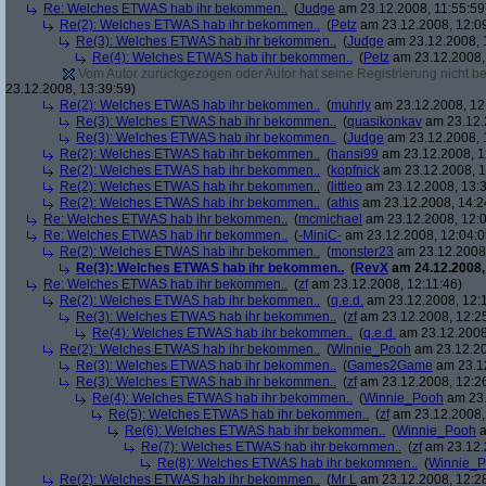
Re: Welches ETWAS hab ihr bekommen..
(
Judge
am 23.12.2008, 11:55:59
Re(2): Welches ETWAS hab ihr bekommen..
(
Petz
am 23.12.2008, 12:0
Re(3): Welches ETWAS hab ihr bekommen..
(
Judge
am 23.12.2008, 
Re(4): Welches ETWAS hab ihr bekommen..
(
Petz
am 23.12.2008,
Vom Autor zurückgezogen oder Autor hat seine Registrierung nicht bes
23.12.2008, 13:39:59)
Re(2): Welches ETWAS hab ihr bekommen..
(
muhrly
am 23.12.2008, 12
Re(3): Welches ETWAS hab ihr bekommen..
(
quasikonkav
am 23.12.
Re(3): Welches ETWAS hab ihr bekommen..
(
Judge
am 23.12.2008, 
Re(2): Welches ETWAS hab ihr bekommen..
(
hansi99
am 23.12.2008, 1
Re(2): Welches ETWAS hab ihr bekommen..
(
kopfnick
am 23.12.2008, 1
Re(2): Welches ETWAS hab ihr bekommen..
(
littleo
am 23.12.2008, 13:3
Re(2): Welches ETWAS hab ihr bekommen..
(
athis
am 23.12.2008, 14:2
Re: Welches ETWAS hab ihr bekommen..
(
mcmichael
am 23.12.2008, 12:0
Re: Welches ETWAS hab ihr bekommen..
(
-MiniC-
am 23.12.2008, 12:04:0
Re(2): Welches ETWAS hab ihr bekommen..
(
monster23
am 23.12.2008,
Re(3): Welches ETWAS hab ihr bekommen..
(
RevX
am 24.12.2008,
Re: Welches ETWAS hab ihr bekommen..
(
zf
am 23.12.2008, 12:11:46)
Re(2): Welches ETWAS hab ihr bekommen..
(
q.e.d.
am 23.12.2008, 12:
Re(3): Welches ETWAS hab ihr bekommen..
(
zf
am 23.12.2008, 12:2
Re(4): Welches ETWAS hab ihr bekommen..
(
q.e.d.
am 23.12.2008,
Re(2): Welches ETWAS hab ihr bekommen..
(
Winnie_Pooh
am 23.12.20
Re(3): Welches ETWAS hab ihr bekommen..
(
Games2Game
am 23.12
Re(3): Welches ETWAS hab ihr bekommen..
(
zf
am 23.12.2008, 12:2
Re(4): Welches ETWAS hab ihr bekommen..
(
Winnie_Pooh
am 23.
Re(5): Welches ETWAS hab ihr bekommen..
(
zf
am 23.12.2008,
Re(6): Welches ETWAS hab ihr bekommen..
(
Winnie_Pooh
a
Re(7): Welches ETWAS hab ihr bekommen..
(
zf
am 23.12.
Re(8): Welches ETWAS hab ihr bekommen..
(
Winnie_
Re(2): Welches ETWAS hab ihr bekommen..
(
Mr L
am 23.12.2008, 12:2