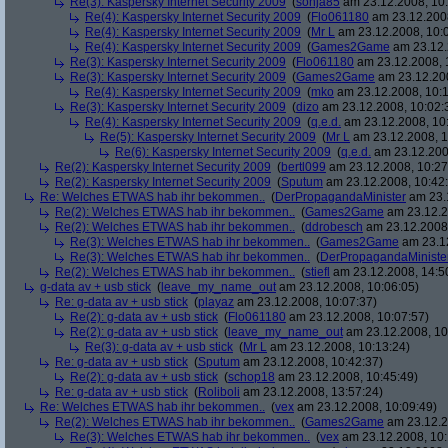
Re(3): Kaspersky Internet Security 2009
(
sonja85
am 23.12.2008, 10:
Re(4): Kaspersky Internet Security 2009
(
Flo061180
am 23.12.2008
Re(4): Kaspersky Internet Security 2009
(
Mr L
am 23.12.2008, 10:
Re(4): Kaspersky Internet Security 2009
(
Games2Game
am 23.12.
Re(3): Kaspersky Internet Security 2009
(
Flo061180
am 23.12.2008, 
Re(3): Kaspersky Internet Security 2009
(
Games2Game
am 23.12.200
Re(4): Kaspersky Internet Security 2009
(
mko
am 23.12.2008, 10:1
Re(3): Kaspersky Internet Security 2009
(
dizo
am 23.12.2008, 10:02:
Re(4): Kaspersky Internet Security 2009
(
q.e.d.
am 23.12.2008, 10
Re(5): Kaspersky Internet Security 2009
(
Mr L
am 23.12.2008, 1
Re(6): Kaspersky Internet Security 2009
(
q.e.d.
am 23.12.200
Re(2): Kaspersky Internet Security 2009
(
bertl099
am 23.12.2008, 10:27
Re(2): Kaspersky Internet Security 2009
(
Sputum
am 23.12.2008, 10:42
Re: Welches ETWAS hab ihr bekommen..
(
DerPropagandaMinister
am 23.1
Re(2): Welches ETWAS hab ihr bekommen..
(
Games2Game
am 23.12.2
Re(2): Welches ETWAS hab ihr bekommen..
(
ddrobesch
am 23.12.2008,
Re(3): Welches ETWAS hab ihr bekommen..
(
Games2Game
am 23.12
Re(3): Welches ETWAS hab ihr bekommen..
(
DerPropagandaMiniste
Re(2): Welches ETWAS hab ihr bekommen..
(
stiefl
am 23.12.2008, 14:5
g-data av + usb stick
(
leave_my_name_out
am 23.12.2008, 10:06:05)
Re: g-data av + usb stick
(
playaz
am 23.12.2008, 10:07:37)
Re(2): g-data av + usb stick
(
Flo061180
am 23.12.2008, 10:07:57)
Re(2): g-data av + usb stick
(
leave_my_name_out
am 23.12.2008, 10
Re(3): g-data av + usb stick
(
Mr L
am 23.12.2008, 10:13:24)
Re: g-data av + usb stick
(
Sputum
am 23.12.2008, 10:42:37)
Re(2): g-data av + usb stick
(
schop18
am 23.12.2008, 10:45:49)
Re: g-data av + usb stick
(
Roliboli
am 23.12.2008, 13:57:24)
Re: Welches ETWAS hab ihr bekommen..
(
vex
am 23.12.2008, 10:09:49)
Re(2): Welches ETWAS hab ihr bekommen..
(
Games2Game
am 23.12.2
Re(3): Welches ETWAS hab ihr bekommen..
(
vex
am 23.12.2008, 10: