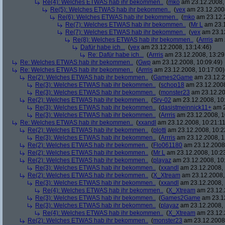
Re(4): Welches ETWAS hab ihr bekommen..
(
mko
am 23.12.2008, 
Re(5): Welches ETWAS hab ihr bekommen..
(
vex
am 23.12.2008
Re(6): Welches ETWAS hab ihr bekommen..
(
mko
am 23.12.2
Re(7): Welches ETWAS hab ihr bekommen..
(
Mr L
am 23.1
Re(7): Welches ETWAS hab ihr bekommen..
(
vex
am 23.12
Re(8): Welches ETWAS hab ihr bekommen..
(
Arrris
am 2
Dafür habe ich...
(
vex
am 23.12.2008, 13:14:46)
Re: Dafür habe ich...
(
Arrris
am 23.12.2008, 13:29
Re: Welches ETWAS hab ihr bekommen..
(
Gwp
am 23.12.2008, 10:09:49)
Re: Welches ETWAS hab ihr bekommen..
(
Arrris
am 23.12.2008, 10:17:00)
Re(2): Welches ETWAS hab ihr bekommen..
(
Games2Game
am 23.12.2
Re(3): Welches ETWAS hab ihr bekommen..
(
schop18
am 23.12.2008
Re(3): Welches ETWAS hab ihr bekommen..
(
monster23
am 23.12.20
Re(2): Welches ETWAS hab ihr bekommen..
(
Srv-02
am 23.12.2008, 10
Re(3): Welches ETWAS hab ihr bekommen..
(
dasistmeinnick11+
am 2
Re(3): Welches ETWAS hab ihr bekommen..
(
Arrris
am 23.12.2008, 1
Re: Welches ETWAS hab ihr bekommen..
(
xxandl
am 23.12.2008, 10:21:11
Re(2): Welches ETWAS hab ihr bekommen..
(
plotti
am 23.12.2008, 10:2
Re(3): Welches ETWAS hab ihr bekommen..
(
Arrris
am 23.12.2008, 1
Re(2): Welches ETWAS hab ihr bekommen..
(
Flo061180
am 23.12.2008,
Re(2): Welches ETWAS hab ihr bekommen..
(
Mr L
am 23.12.2008, 10:2
Re(2): Welches ETWAS hab ihr bekommen..
(
playaz
am 23.12.2008, 10
Re(3): Welches ETWAS hab ihr bekommen..
(
xxandl
am 23.12.2008, 
Re(2): Welches ETWAS hab ihr bekommen..
(
X_Xtream
am 23.12.2008,
Re(3): Welches ETWAS hab ihr bekommen..
(
xxandl
am 23.12.2008, 
Re(4): Welches ETWAS hab ihr bekommen..
(
X_Xtream
am 23.12.
Re(3): Welches ETWAS hab ihr bekommen..
(
Games2Game
am 23.12
Re(3): Welches ETWAS hab ihr bekommen..
(
playaz
am 23.12.2008, 
Re(4): Welches ETWAS hab ihr bekommen..
(
X_Xtream
am 23.12.
Re(2): Welches ETWAS hab ihr bekommen..
(
monster23
am 23.12.2008,