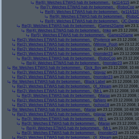
Re(6): Welches ETWAS hab ihr bekommen..
(
w114/115
am 23
Re(7): Welches ETWAS hab ihr bekommen..
(
RoboCop
am
Re(8): Welches ETWAS hab ihr bekommen..
(
w114/115
Re(9): Welches ETWAS hab ihr bekommen..
(
RoboC
Re(8): Welches ETWAS hab ihr bekommen..
(
JC-Dento
Re(3): Welches ETWAS hab ihr bekommen..
(
Games2Game
am 23.12
Re(4): Welches ETWAS hab ihr bekommen..
(
mko
am 23.12.2008, 
Re(5): Welches ETWAS hab ihr bekommen..
(
Games2Game
am 
Re(2): Welches ETWAS hab ihr bekommen..
(
Psylence
am 23.12.2008, 
Re(2): Welches ETWAS hab ihr bekommen..
(
Winnie_Pooh
am 23.12.20
Re(2): Welches ETWAS hab ihr bekommen..
(
j.
am 23.12.2008, 11:01:22
Re(2): Welches ETWAS hab ihr bekommen..
(
monster23
am 23.12.2008,
Re(3): Welches ETWAS hab ihr bekommen..
(
RoboCop
am 23.12.200
Re(4): Welches ETWAS hab ihr bekommen..
(
monster23
am 23.12.
Re: Welches ETWAS hab ihr bekommen..
(
Sick_Boy
am 23.12.2008, 10:46
Re(2): Welches ETWAS hab ihr bekommen..
(
playaz
am 23.12.2008, 10
Re(2): Welches ETWAS hab ihr bekommen..
(
monster23
am 23.12.2008,
Re: Welches ETWAS hab ihr bekommen..
(
Black Label
am 23.12.2008, 10:
Re(2): Welches ETWAS hab ihr bekommen..
(
X_Xtream
am 23.12.2008,
Re(2): Welches ETWAS hab ihr bekommen..
(
Mr L
am 23.12.2008, 10:4
Re(3): Welches ETWAS hab ihr bekommen..
(
Marax
am 23.12.2008, 
Re(2): Welches ETWAS hab ihr bekommen..
(
taNero
am 23.12.2008, 10
Re(2): Welches ETWAS hab ihr bekommen..
(
schop18
am 23.12.2008, 1
Re: Welches ETWAS hab ihr bekommen..
(
Marax
am 23.12.2008, 10:48:38
Re(2): Welches ETWAS hab ihr bekommen..
(
playaz
am 23.12.2008, 10
Re(3): Welches ETWAS hab ihr bekommen..
(
Mr L
am 23.12.2008, 10
Re(3): Welches ETWAS hab ihr bekommen..
(
Marax
am 23.12.2008, 
Re(4): Welches ETWAS hab ihr bekommen..
(
Mr L
am 23.12.2008,
Re(3): Welches ETWAS hab ihr bekommen..
(
monster23
am 23.12.20
Re(2): Welches ETWAS hab ihr bekommen..
(
X_Xtream
am 23.12.2008,