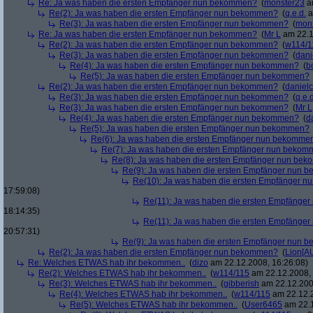
Re: Ja was haben die ersten Empfänger nun bekommen?
(
monster23
am
Re(2): Ja was haben die ersten Empfänger nun bekommen?
(
q.e.d.
a
Re(3): Ja was haben die ersten Empfänger nun bekommen?
(
mon
Re: Ja was haben die ersten Empfänger nun bekommen?
(
Mr L
am 22.1
Re(2): Ja was haben die ersten Empfänger nun bekommen?
(
w114/1
Re(3): Ja was haben die ersten Empfänger nun bekommen?
(
dani
Re(4): Ja was haben die ersten Empfänger nun bekommen?
(
b
Re(5): Ja was haben die ersten Empfänger nun bekommen?
Re(2): Ja was haben die ersten Empfänger nun bekommen?
(
danielc
Re(3): Ja was haben die ersten Empfänger nun bekommen?
(
q.e.d
Re(3): Ja was haben die ersten Empfänger nun bekommen?
(
Mr L
Re(4): Ja was haben die ersten Empfänger nun bekommen?
(
d
Re(5): Ja was haben die ersten Empfänger nun bekommen?
Re(6): Ja was haben die ersten Empfänger nun bekomme
Re(7): Ja was haben die ersten Empfänger nun beko
Re(8): Ja was haben die ersten Empfänger nun be
Re(9): Ja was haben die ersten Empfänger nun
Re(10): Ja was haben die ersten Empfänger 
17:59:08)
Re(11): Ja was haben die ersten Empfänge
18:14:35)
Re(11): Ja was haben die ersten Empfänge
20:57:31)
Re(9): Ja was haben die ersten Empfänger nun
Re(2): Ja was haben die ersten Empfänger nun bekommen?
(
Lion[A
Re: Welches ETWAS hab ihr bekommen..
(
dizo
am 22.12.2008, 16:26:08)
Re(2): Welches ETWAS hab ihr bekommen..
(
w114/115
am 22.12.2008, 
Re(3): Welches ETWAS hab ihr bekommen..
(
gibberish
am 22.12.200
Re(4): Welches ETWAS hab ihr bekommen..
(
w114/115
am 22.12.2
Re(5): Welches ETWAS hab ihr bekommen..
(
User6465
am 22.1