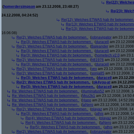
Re(22): Welche
(
homerdersimpson
am 23.12.2008, 23:48:27)
Re(23): Welc
24.12.2008, 04:24:52)
Re(12): Welches ETWAS hab ihr bekommen.
Re(13): Welches ETWAS hab ihr bekomm
Re(13): Welches ETWAS hab ihr bekomm
16:06:08)
Re(2): Welches ETWAS hab ihr bekommen..
(
jobnavigator
am 23.12.200
Re(3): Welches ETWAS hab ihr bekommen..
(
duracell
am 23.12.2008,
Re(2): Welches ETWAS hab ihr bekommen..
(
Baleander
am 23.12.2008,
Re(3): Welches ETWAS hab ihr bekommen..
(
duracell
am 23.12.2008,
Re(3): Welches ETWAS hab ihr bekommen..
(
hometech.v2.0
am 23.12
Re(2): Welches ETWAS hab ihr bekommen..
(
h81976
am 23.12.2008, 1
Re(3): Welches ETWAS hab ihr bekommen..
(
duracell
am 23.12.2008,
Re(2): Welches ETWAS hab ihr bekommen..
(
vex
am 23.12.2008, 15:31
Re(2): Welches ETWAS hab ihr bekommen..
(
sonja85
am 23.12.2008, 2
Re(3): Welches ETWAS hab ihr bekommen..
(
duracell
am 23.12.200
Re(2): Welches ETWAS hab ihr bekommen..
(
ok4you-at
am 24.12.200
Re(3): Welches ETWAS hab ihr bekommen..
(
duracell
am 25.12.200
Re: Welches ETWAS hab ihr bekommen..
(
illuminatus52
am 23.12.2008, 1
Re: Welches ETWAS hab ihr bekommen..
(
Moz2k1
am 23.12.2008, 14:50:
Re: Welches ETWAS hab ihr bekommen..
(
Hapo
am 23.12.2008, 14:52:28)
Re: Welches ETWAS hab ihr bekommen..
(
taNero
am 23.12.2008, 14:56:3
Re(2): Welches ETWAS hab ihr bekommen..
(
playaz
am 23.12.2008, 14
Re(3): Welches ETWAS hab ihr bekommen..
(
athis
am 23.12.2008, 14
Re(4): Welches ETWAS hab ihr bekommen..
(
playaz
am 23.12.200
Re(4): Welches ETWAS hab ihr bekommen..
(
taNero
am 23.12.200
Re(5): Welches ETWAS hab ihr bekommen..
(
athis
am 23.12.200
Re(2): Welches ETWAS hab ihr bekommen..
(
jobnavigator
am 23.12.200