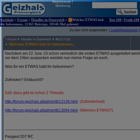
Impressum
|
Werbung
Geizhals
»
Forum
»
Händler in Österreich
»
Welches ETWAS hab
Top-100
|
Fresh-100
ihr bekommen.. (1363 Beiträge, 30546 Mal gelesen)
Du bist nicht angemeldet. [
Login/Registrieren
]
^
Forum
Händler in Österreich
#
5217131
Welches ETWAS hab ihr bekommen..
Nachdem am 22. bzw. 23 schon vermutlich die ersten ETWAS ausgeliefert werden
vor dem 24ten auspacken werdeb nun meine Frage an euch..
Was für ein ETWAS habt ihr bekommen?
Zufrieden? Entäuscht?
Edit: dazu gibt es schon 2 Threads:
http:/
/
forum.geizhals.at/
admin/
t613139.html
(Zufriedenheit)
http:/
/
forum.geizhals.at/
admin/
t613094.html
(Welches ETWAS?)
_____________________________________________________________
Peugeot 207 RC