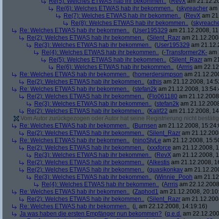
Re(5): Welches ETWAS hab ihr bekommen..
(
RevX
am 21.12.20
Re(6): Welches ETWAS hab ihr bekommen..
(
skyreacher
am 
Re(7): Welches ETWAS hab ihr bekommen..
(
RevX
am 21.
Re(8): Welches ETWAS hab ihr bekommen..
(
skyreach
Re: Welches ETWAS hab ihr bekommen..
(
User195329
am 21.12.2008, 11
Re(2): Welches ETWAS hab ihr bekommen..
(
Silent_Razr
am 21.12.2008
Re(3): Welches ETWAS hab ihr bekommen..
(
User195329
am 21.12.2
Re(4): Welches ETWAS hab ihr bekommen..
(
-Transformer2K-
am 2
Re(5): Welches ETWAS hab ihr bekommen..
(
Silent_Razr
am 21
Re(6): Welches ETWAS hab ihr bekommen..
(
Arrris
am 22.12.
Re: Welches ETWAS hab ihr bekommen..
(
homerdersimpson
am 21.12.200
Re(2): Welches ETWAS hab ihr bekommen..
(
athis
am 21.12.2008, 14:5
Re: Welches ETWAS hab ihr bekommen..
(
stefan2k
am 21.12.2008, 13:54:
Re(2): Welches ETWAS hab ihr bekommen..
(
Flo061180
am 21.12.2008,
Re(3): Welches ETWAS hab ihr bekommen..
(
stefan2k
am 21.12.2008
Re(2): Welches ETWAS hab ihr bekommen..
(
Kalif22
am 21.12.2008, 14
Vom Autor zurückgezogen oder Autor hat seine Registrierung nicht bestätig
Re: Welches ETWAS hab ihr bekommen..
(
Burnsen
am 21.12.2008, 15:24:
Re(2): Welches ETWAS hab ihr bekommen..
(
Silent_Razr
am 21.12.2008
Re: Welches ETWAS hab ihr bekommen..
(
ninoStyLe
am 21.12.2008, 15:5
Re(2): Welches ETWAS hab ihr bekommen..
(
xxxforce
am 21.12.2008, 1
Re(3): Welches ETWAS hab ihr bekommen..
(
RevX
am 21.12.2008, 1
Re(2): Welches ETWAS hab ihr bekommen..
(
Alkestis
am 21.12.2008, 1
Re(2): Welches ETWAS hab ihr bekommen..
(
quasikonkav
am 21.12.200
Re(3): Welches ETWAS hab ihr bekommen..
(
Winnie_Pooh
am 21.12.
Re(4): Welches ETWAS hab ihr bekommen..
(
Arrris
am 22.12.2008,
Re: Welches ETWAS hab ihr bekommen..
(
Zaphod1
am 21.12.2008, 20:10
Re(2): Welches ETWAS hab ihr bekommen..
(
Silent_Razr
am 21.12.2008
Re: Welches ETWAS hab ihr bekommen..
(
j.
am 22.12.2008, 14:19:16)
Ja was haben die ersten Empfänger nun bekommen?
(
q.e.d.
am 22.12.200