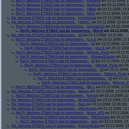
Re(2): Welches ETWAS hab ihr bekommen..
(
hansi99
am 23.12.2008, 1
Re(2): Welches ETWAS hab ihr bekommen..
(
kopfnick
am 23.12.2008, 1
Re(2): Welches ETWAS hab ihr bekommen..
(
littleo
am 23.12.2008, 13:3
Re(2): Welches ETWAS hab ihr bekommen..
(
athis
am 23.12.2008, 14:2
Re: Welches ETWAS hab ihr bekommen..
(
mcmichael
am 23.12.2008, 12:0
Re: Welches ETWAS hab ihr bekommen..
(
-MiniC-
am 23.12.2008, 12:04:0
Re(2): Welches ETWAS hab ihr bekommen..
(
monster23
am 23.12.2008,
Re(3): Welches ETWAS hab ihr bekommen..
(
RevX
am 24.12.2008,
Re: Welches ETWAS hab ihr bekommen..
(
zf
am 23.12.2008, 12:11:46)
Re(2): Welches ETWAS hab ihr bekommen..
(
q.e.d.
am 23.12.2008, 12:
Re(3): Welches ETWAS hab ihr bekommen..
(
zf
am 23.12.2008, 12:2
Re(4): Welches ETWAS hab ihr bekommen..
(
q.e.d.
am 23.12.2008,
Re(2): Welches ETWAS hab ihr bekommen..
(
Winnie_Pooh
am 23.12.20
Re(3): Welches ETWAS hab ihr bekommen..
(
Games2Game
am 23.12
Re(3): Welches ETWAS hab ihr bekommen..
(
zf
am 23.12.2008, 12:2
Re(4): Welches ETWAS hab ihr bekommen..
(
Winnie_Pooh
am 23.
Re(5): Welches ETWAS hab ihr bekommen..
(
zf
am 23.12.2008,
Re(6): Welches ETWAS hab ihr bekommen..
(
Winnie_Pooh
a
Re(7): Welches ETWAS hab ihr bekommen..
(
zf
am 23.12.
Re(8): Welches ETWAS hab ihr bekommen..
(
Winnie_
Re(2): Welches ETWAS hab ihr bekommen..
(
Mr L
am 23.12.2008, 12:2
Re: Welches ETWAS hab ihr bekommen..
(
Marne
am 23.12.2008, 12:19:54
Re(2): Welches ETWAS hab ihr bekommen..
(
wendy
am 23.12.2008, 12
Re: Welches ETWAS hab ihr bekommen..
(
Belial2003
am 23.12.2008, 12:2
Re: Welches ETWAS hab ihr bekommen..
(
toco
am 23.12.2008, 12:26:26)
Re: Welches ETWAS hab ihr bekommen..
(
Atomicman
am 23.12.2008, 12:
Re(2): Welches ETWAS hab ihr bekommen..
(
bono_d70
am 23.12.2008,
Re(3): Welches ETWAS hab ihr bekommen..
(
Atomicman
am 23.12.20
Re(3): Welches ETWAS hab ihr bekommen..
(
vex
am 23.12.2008, 13:
Re: Welches ETWAS hab ihr bekommen..
(
HerzogKraut
am 23.12.2008, 12