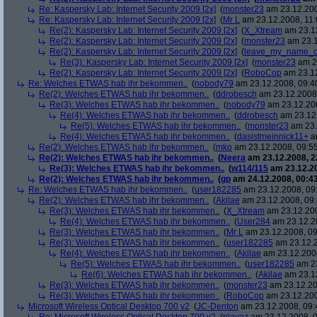
Re: Kaspersky Lab: Internet Security 2009 [2x]
(
monster23
am 23.12.200
Re: Kaspersky Lab: Internet Security 2009 [2x]
(
Mr L
am 23.12.2008, 11:
Re(2): Kaspersky Lab: Internet Security 2009 [2x]
(
X_Xtream
am 23.12
Re(2): Kaspersky Lab: Internet Security 2009 [2x]
(
monster23
am 23.1
Re(2): Kaspersky Lab: Internet Security 2009 [2x]
(
leave_my_name_o
Re(3): Kaspersky Lab: Internet Security 2009 [2x]
(
monster23
am 23
Re(2): Kaspersky Lab: Internet Security 2009 [2x]
(
RoboCop
am 23.12
Re: Welches ETWAS hab ihr bekommen..
(
nobody79
am 23.12.2008, 09:4
Re(2): Welches ETWAS hab ihr bekommen..
(
ddrobesch
am 23.12.2008,
Re(3): Welches ETWAS hab ihr bekommen..
(
nobody79
am 23.12.200
Re(4): Welches ETWAS hab ihr bekommen..
(
ddrobesch
am 23.12.
Re(5): Welches ETWAS hab ihr bekommen..
(
monster23
am 23.
Re(4): Welches ETWAS hab ihr bekommen..
(
dasistmeinnick11+
am
Re(2): Welches ETWAS hab ihr bekommen..
(
mko
am 23.12.2008, 09:55
Re(2): Welches ETWAS hab ihr bekommen..
(
Neera
am 23.12.2008, 2
Re(3): Welches ETWAS hab ihr bekommen..
(
w114/115
am 23.12.20
Re(2): Welches ETWAS hab ihr bekommen..
(
gp
am 24.12.2008, 00:43
Re: Welches ETWAS hab ihr bekommen..
(
user182285
am 23.12.2008, 09
Re(2): Welches ETWAS hab ihr bekommen..
(
Akilae
am 23.12.2008, 09:
Re(3): Welches ETWAS hab ihr bekommen..
(
X_Xtream
am 23.12.200
Re(4): Welches ETWAS hab ihr bekommen..
(
User284
am 23.12.20
Re(3): Welches ETWAS hab ihr bekommen..
(
Mr L
am 23.12.2008, 09
Re(3): Welches ETWAS hab ihr bekommen..
(
user182285
am 23.12.2
Re(4): Welches ETWAS hab ihr bekommen..
(
Akilae
am 23.12.2008
Re(5): Welches ETWAS hab ihr bekommen..
(
user182285
am 23
Re(6): Welches ETWAS hab ihr bekommen..
(
Akilae
am 23.12
Re(3): Welches ETWAS hab ihr bekommen..
(
monster23
am 23.12.20
Re(3): Welches ETWAS hab ihr bekommen..
(
RoboCop
am 23.12.200
Microsoft Wireless Optical Desktop 700 v2
(
JC-Denton
am 23.12.2008, 09: