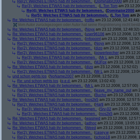
Re(2): Welches ETWAS hab ihr bekommen..
(
Dominator2000
am 23.12.
Re(3): Welches ETWAS hab ihr bekommen..
(
L.Ton Tom
am 23.12.200
Re(4): Welches ETWAS hab ihr bekommen..
(
Dominator2000
am
Re(5): Welches ETWAS hab ihr bekommen..
(
L.Ton Tom
am 24
Re: Welches ETWAS hab ihr bekommen..
(
rofflo
am 23.12.2008, 12:41:44)
Vom Autor zurückgezogen oder Autor hat seine Registrierung nicht bestä
Re: Welches ETWAS hab ihr bekommen..
(
Noyx
am 23.12.2008, 12:48:32)
Re: Welches ETWAS hab ihr bekommen..
(
user96106
am 23.12.2008, 12:5
Re: Welches ETWAS hab ihr bekommen..
(
infopoint
am 23.12.2008, 12:50:
Re(2): Welches ETWAS hab ihr bekommen..
(
Noyx
am 23.12.2008, 12:5
Re(2): Welches ETWAS hab ihr bekommen..
(
dizo
am 23.12.2008, 12:52
Re(2): Welches ETWAS hab ihr bekommen..
(
powerleecher
am 23.12.20
Re(3): Welches ETWAS hab ihr bekommen..
(
Mr L
am 23.12.2008, 12
Re(2): Welches ETWAS hab ihr bekommen..
(
MJFox
am 23.12.2008, 13
Re: Welches ETWAS hab ihr bekommen..
(
dizo
am 23.12.2008, 12:52:02)
Re(2): Welches ETWAS hab ihr bekommen..
(
Mr L
am 23.12.2008, 13:0
und schon gehts los
(
NoName2007
am 23.12.2008, 12:52:23)
Re: und schon gehts los
(
q.e.d.
am 23.12.2008, 13:02:43)
Re: Welches ETWAS hab ihr bekommen..
(
Mr L
am 23.12.2008, 12:57:00)
Re(2): Welches ETWAS hab ihr bekommen..
(
leave_my_name_out
am 2
Re(2): Welches ETWAS hab ihr bekommen..
(
Bucho
am 23.12.2008, 13:
Re: Welches ETWAS hab ihr bekommen..
(
nos2k5
am 23.12.2008, 12:57:5
Re(2): Welches ETWAS hab ihr bekommen..
(
Harti
am 23.12.2008, 12:5
Re(3): Welches ETWAS hab ihr bekommen..
(
Srv-02
am 23.12.2008, 
Re(3): Welches ETWAS hab ihr bekommen..
(
nos2k5
am 23.12.2008,
Re: Welches ETWAS hab ihr bekommen..
(
wasined
am 23.12.2008, 12:57:
Re: Welches ETWAS hab ihr bekommen..
(
adhoc
am 23.12.2008, 13:05:13
Re: Welches ETWAS hab ihr bekommen..
(
Weed
am 23.12.2008, 13:09:31
Re(2): Welches ETWAS hab ihr bekommen..
(
casey.w
am 23.12.2008, 1
Re(2): Welches ETWAS hab ihr bekommen..
(
schop18
am 23.12.2008, 1