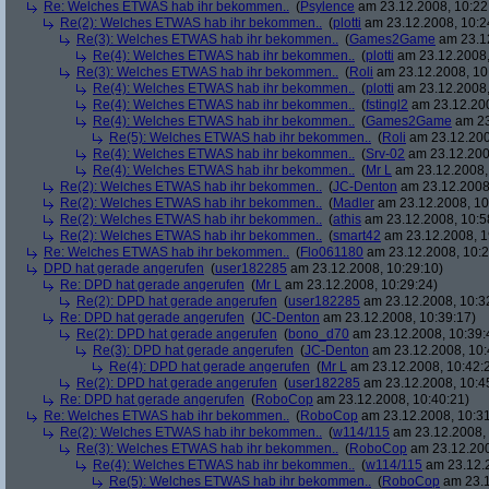
Re: Welches ETWAS hab ihr bekommen..
(
Psylence
am 23.12.2008, 10:22
Re(2): Welches ETWAS hab ihr bekommen..
(
plotti
am 23.12.2008, 10:2
Re(3): Welches ETWAS hab ihr bekommen..
(
Games2Game
am 23.12
Re(4): Welches ETWAS hab ihr bekommen..
(
plotti
am 23.12.2008,
Re(3): Welches ETWAS hab ihr bekommen..
(
Roli
am 23.12.2008, 10
Re(4): Welches ETWAS hab ihr bekommen..
(
plotti
am 23.12.2008,
Re(4): Welches ETWAS hab ihr bekommen..
(
fstingl2
am 23.12.200
Re(4): Welches ETWAS hab ihr bekommen..
(
Games2Game
am 23
Re(5): Welches ETWAS hab ihr bekommen..
(
Roli
am 23.12.200
Re(4): Welches ETWAS hab ihr bekommen..
(
Srv-02
am 23.12.200
Re(4): Welches ETWAS hab ihr bekommen..
(
Mr L
am 23.12.2008,
Re(2): Welches ETWAS hab ihr bekommen..
(
JC-Denton
am 23.12.2008,
Re(2): Welches ETWAS hab ihr bekommen..
(
Madler
am 23.12.2008, 10
Re(2): Welches ETWAS hab ihr bekommen..
(
athis
am 23.12.2008, 10:5
Re(2): Welches ETWAS hab ihr bekommen..
(
smart42
am 23.12.2008, 1
Re: Welches ETWAS hab ihr bekommen..
(
Flo061180
am 23.12.2008, 10:2
DPD hat gerade angerufen
(
user182285
am 23.12.2008, 10:29:10)
Re: DPD hat gerade angerufen
(
Mr L
am 23.12.2008, 10:29:24)
Re(2): DPD hat gerade angerufen
(
user182285
am 23.12.2008, 10:3
Re: DPD hat gerade angerufen
(
JC-Denton
am 23.12.2008, 10:39:17)
Re(2): DPD hat gerade angerufen
(
bono_d70
am 23.12.2008, 10:39:
Re(3): DPD hat gerade angerufen
(
JC-Denton
am 23.12.2008, 10:
Re(4): DPD hat gerade angerufen
(
Mr L
am 23.12.2008, 10:42:
Re(2): DPD hat gerade angerufen
(
user182285
am 23.12.2008, 10:4
Re: DPD hat gerade angerufen
(
RoboCop
am 23.12.2008, 10:40:21)
Re: Welches ETWAS hab ihr bekommen..
(
RoboCop
am 23.12.2008, 10:31
Re(2): Welches ETWAS hab ihr bekommen..
(
w114/115
am 23.12.2008, 
Re(3): Welches ETWAS hab ihr bekommen..
(
RoboCop
am 23.12.200
Re(4): Welches ETWAS hab ihr bekommen..
(
w114/115
am 23.12.2
Re(5): Welches ETWAS hab ihr bekommen..
(
RoboCop
am 23.1