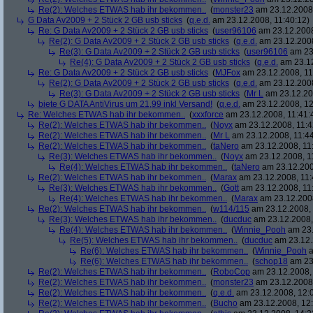
Re(2): Welches ETWAS hab ihr bekommen..
(
monster23
am 23.12.2008,
G Data Av2009 + 2 Stück 2 GB usb sticks
(
q.e.d.
am 23.12.2008, 11:40:12)
Re: G Data Av2009 + 2 Stück 2 GB usb sticks
(
user96106
am 23.12.2008
Re(2): G Data Av2009 + 2 Stück 2 GB usb sticks
(
q.e.d.
am 23.12.2008
Re(3): G Data Av2009 + 2 Stück 2 GB usb sticks
(
user96106
am 23.
Re(4): G Data Av2009 + 2 Stück 2 GB usb sticks
(
q.e.d.
am 23.12
Re: G Data Av2009 + 2 Stück 2 GB usb sticks
(
MJFox
am 23.12.2008, 11
Re(2): G Data Av2009 + 2 Stück 2 GB usb sticks
(
q.e.d.
am 23.12.2008
Re(3): G Data Av2009 + 2 Stück 2 GB usb sticks
(
Mr L
am 23.12.20
biete G DATA AntiVirus um 21,99 inkl Versand!
(
q.e.d.
am 23.12.2008, 12
Re: Welches ETWAS hab ihr bekommen..
(
xxxforce
am 23.12.2008, 11:41:
Re(2): Welches ETWAS hab ihr bekommen..
(
Noyx
am 23.12.2008, 11:4
Re(2): Welches ETWAS hab ihr bekommen..
(
Mr L
am 23.12.2008, 11:44
Re(2): Welches ETWAS hab ihr bekommen..
(
taNero
am 23.12.2008, 11
Re(3): Welches ETWAS hab ihr bekommen..
(
Noyx
am 23.12.2008, 1
Re(4): Welches ETWAS hab ihr bekommen..
(
taNero
am 23.12.200
Re(2): Welches ETWAS hab ihr bekommen..
(
Marax
am 23.12.2008, 11:
Re(3): Welches ETWAS hab ihr bekommen..
(
Gott
am 23.12.2008, 11
Re(4): Welches ETWAS hab ihr bekommen..
(
Marax
am 23.12.2008
Re(2): Welches ETWAS hab ihr bekommen..
(
w114/115
am 23.12.2008, 
Re(3): Welches ETWAS hab ihr bekommen..
(
ducduc
am 23.12.2008,
Re(4): Welches ETWAS hab ihr bekommen..
(
Winnie_Pooh
am 23.
Re(5): Welches ETWAS hab ihr bekommen..
(
ducduc
am 23.12.
Re(6): Welches ETWAS hab ihr bekommen..
(
Winnie_Pooh
a
Re(6): Welches ETWAS hab ihr bekommen..
(
schop18
am 23.
Re(2): Welches ETWAS hab ihr bekommen..
(
RoboCop
am 23.12.2008, 
Re(2): Welches ETWAS hab ihr bekommen..
(
monster23
am 23.12.2008,
Re(2): Welches ETWAS hab ihr bekommen..
(
q.e.d.
am 23.12.2008, 12:
Re(2): Welches ETWAS hab ihr bekommen..
(
Bucho
am 23.12.2008, 12: