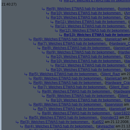
Re(13): Welches ETWAS hab ihr bekomm
21:40:27)
Re(9): Welches ETWAS hab ihr bekommen..
(
homete
Re(10): Welches ETWAS hab ihr bekommen..
(
Arr
Re(10): Welches ETWAS hab ihr bekommen..
(
De
Re(11): Welches ETWAS hab ihr bekommen..
(
Re(11): Welches ETWAS hab ihr bekommen..
(
Re(12): Welches ETWAS hab ihr bekommen.
Re(13): Welches ETWAS hab ihr bekom
Re(6): Welches ETWAS hab ihr bekommen..
(
danielcart
am 2
Re(7): Welches ETWAS hab ihr bekommen..
(
Hardware_C
Re(8): Welches ETWAS hab ihr bekommen..
(
danielcar
Re(9): Welches ETWAS hab ihr bekommen..
(
Hardw
Re(10): Welches ETWAS hab ihr bekommen..
(
[D
Re(10): Welches ETWAS hab ihr bekommen..
(
da
Re(11): Welches ETWAS hab ihr bekommen..
(
Re(10): Welches ETWAS hab ihr bekommen..
(
bo
Re(5): Welches ETWAS hab ihr bekommen..
(
Silent_Razr
am 21
Re(6): Welches ETWAS hab ihr bekommen..
(
danielcart
am 2
Re(6): Welches ETWAS hab ihr bekommen..
(
Hardware_Cra
Re(7): Welches ETWAS hab ihr bekommen..
(
Silent_Razr
Re(8): Welches ETWAS hab ihr bekommen..
(
Hardwar
Re(9): Welches ETWAS hab ihr bekommen..
(
Silent
Re(10): Welches ETWAS hab ihr bekommen..
(
Ha
Re(6): Welches ETWAS hab ihr bekommen..
(
laservision
am 2
Re(7): Welches ETWAS hab ihr bekommen..
(
danielcart
am
Re(8): Welches ETWAS hab ihr bekommen..
(
user1822
Re(5): Welches ETWAS hab ihr bekommen..
(
monster23
am 22.
Re(3): Welches ETWAS hab ihr bekommen..
(
Kalif22
am 21.12.2008, 
Re(4): Welches ETWAS hab ihr bekommen..
(
skyreacher
am 21.12