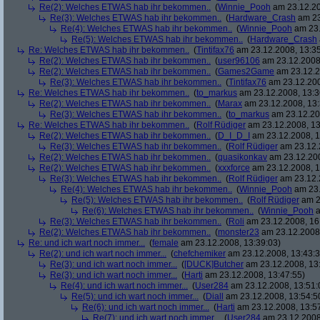
Re(2): Welches ETWAS hab ihr bekommen..
(
Winnie_Pooh
am 23.12.20
Re(3): Welches ETWAS hab ihr bekommen..
(
Hardware_Crash
am 23
Re(4): Welches ETWAS hab ihr bekommen..
(
Winnie_Pooh
am 23.
Re(5): Welches ETWAS hab ihr bekommen..
(
Hardware_Crash
Re: Welches ETWAS hab ihr bekommen..
(
Tintifax76
am 23.12.2008, 13:35
Re(2): Welches ETWAS hab ihr bekommen..
(
user96106
am 23.12.2008,
Re(2): Welches ETWAS hab ihr bekommen..
(
Games2Game
am 23.12.2
Re(3): Welches ETWAS hab ihr bekommen..
(
Tintifax76
am 23.12.200
Re: Welches ETWAS hab ihr bekommen..
(
to_markus
am 23.12.2008, 13:3
Re(2): Welches ETWAS hab ihr bekommen..
(
Marax
am 23.12.2008, 13:
Re(3): Welches ETWAS hab ihr bekommen..
(
to_markus
am 23.12.20
Re: Welches ETWAS hab ihr bekommen..
(
Rolf Rüdiger
am 23.12.2008, 13
Re(2): Welches ETWAS hab ihr bekommen..
(
D_I_D_I
am 23.12.2008, 1
Re(3): Welches ETWAS hab ihr bekommen..
(
Rolf Rüdiger
am 23.12.
Re(2): Welches ETWAS hab ihr bekommen..
(
quasikonkav
am 23.12.200
Re(2): Welches ETWAS hab ihr bekommen..
(
xxxforce
am 23.12.2008, 1
Re(3): Welches ETWAS hab ihr bekommen..
(
Rolf Rüdiger
am 23.12.
Re(4): Welches ETWAS hab ihr bekommen..
(
Winnie_Pooh
am 23.
Re(5): Welches ETWAS hab ihr bekommen..
(
Rolf Rüdiger
am 2
Re(6): Welches ETWAS hab ihr bekommen..
(
Winnie_Pooh
a
Re(3): Welches ETWAS hab ihr bekommen..
(
Roli
am 23.12.2008, 16
Re(2): Welches ETWAS hab ihr bekommen..
(
monster23
am 23.12.2008,
Re: und ich wart noch immer...
(
female
am 23.12.2008, 13:39:03)
Re(2): und ich wart noch immer...
(
chefchemiker
am 23.12.2008, 13:43:3
Re(3): und ich wart noch immer...
(
[DUCK]Butcher
am 23.12.2008, 13
Re(3): und ich wart noch immer...
(
Harti
am 23.12.2008, 13:47:55)
Re(4): und ich wart noch immer...
(
User284
am 23.12.2008, 13:51:
Re(5): und ich wart noch immer...
(
Diall
am 23.12.2008, 13:54:5
Re(6): und ich wart noch immer...
(
Harti
am 23.12.2008, 13:5
Re(7): und ich wart noch immer...
(
User284
am 23.12.2008