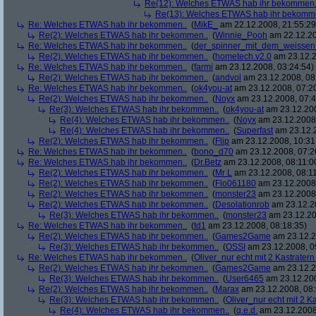
Re(12): Welches ETWAS hab ihr bekommen.
Re(13): Welches ETWAS hab ihr bekomm
Re: Welches ETWAS hab ihr bekommen..
(
MikE_
am 22.12.2008, 21:55:29
Re(2): Welches ETWAS hab ihr bekommen..
(
Winnie_Pooh
am 22.12.20
Re: Welches ETWAS hab ihr bekommen..
(
der_spinner_mit_dem_weissen
Re(2): Welches ETWAS hab ihr bekommen..
(
hometech.v2.0
am 23.12.2
Re: Welches ETWAS hab ihr bekommen..
(
farmi
am 23.12.2008, 03:24:54)
Re(2): Welches ETWAS hab ihr bekommen..
(
andvol
am 23.12.2008, 08
Re: Welches ETWAS hab ihr bekommen..
(
ok4you-at
am 23.12.2008, 07:2
Re(2): Welches ETWAS hab ihr bekommen..
(
Noyx
am 23.12.2008, 07:4
Re(3): Welches ETWAS hab ihr bekommen..
(
ok4you-at
am 23.12.200
Re(4): Welches ETWAS hab ihr bekommen..
(
Noyx
am 23.12.2008,
Re(4): Welches ETWAS hab ihr bekommen..
(
Superfast
am 23.12.2
Re(2): Welches ETWAS hab ihr bekommen..
(
Flip
am 23.12.2008, 10:31
Re: Welches ETWAS hab ihr bekommen..
(
bono_d70
am 23.12.2008, 07:2
Re: Welches ETWAS hab ihr bekommen..
(
Dr.Betz
am 23.12.2008, 08:11:0
Re(2): Welches ETWAS hab ihr bekommen..
(
Mr L
am 23.12.2008, 08:11
Re(2): Welches ETWAS hab ihr bekommen..
(
Flo061180
am 23.12.2008,
Re(2): Welches ETWAS hab ihr bekommen..
(
monster23
am 23.12.2008,
Re(2): Welches ETWAS hab ihr bekommen..
(
Desolationrob
am 23.12.20
Re(3): Welches ETWAS hab ihr bekommen..
(
monster23
am 23.12.20
Re: Welches ETWAS hab ihr bekommen..
(
td1
am 23.12.2008, 08:18:35)
Re(2): Welches ETWAS hab ihr bekommen..
(
Games2Game
am 23.12.2
Re(3): Welches ETWAS hab ihr bekommen..
(
OSSI
am 23.12.2008, 0
Re: Welches ETWAS hab ihr bekommen..
(
Oliver_nur echt mit 2 Kastratern
Re(2): Welches ETWAS hab ihr bekommen..
(
Games2Game
am 23.12.2
Re(3): Welches ETWAS hab ihr bekommen..
(
User6465
am 23.12.200
Re(2): Welches ETWAS hab ihr bekommen..
(
Marax
am 23.12.2008, 08:
Re(3): Welches ETWAS hab ihr bekommen..
(
Oliver_nur echt mit 2 K
Re(4): Welches ETWAS hab ihr bekommen..
(
q.e.d.
am 23.12.2008