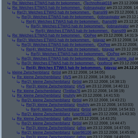
Re: Welches ETWAS hab ihr bekommen..
(
Technofreak018
am 23.12.2008,
Re: Welches ETWAS hab ihr bekommen..
(
jobnavigator
am 23.12.2008, 14
Re(2): Welches ETWAS hab ihr bekommen..
(
hansi99
am 23.12.2008, 1
Re(3): Welches ETWAS hab ihr bekommen..
(
jobnavigator
am 23.12.2
Re(4): Welches ETWAS hab ihr bekommen..
(
hansi99
am 23.12.20
Re(5): Welches ETWAS hab ihr bekommen..
(
jobnavigator
am 23
Re(6): Welches ETWAS hab ihr bekommen..
(
hansi99
am 23.
Re: Welches ETWAS hab ihr bekommen..
(
OoPee
am 23.12.2008, 14:31:3
Re(2): Welches ETWAS hab ihr bekommen..
(
playaz
am 23.12.2008, 14
Re(3): Welches ETWAS hab ihr bekommen..
(
OoPee
am 23.12.2008, 
Re(4): Welches ETWAS hab ihr bekommen..
(
playaz
am 23.12.200
Re(5): Welches ETWAS hab ihr bekommen..
(
OoPee
am 23.12.2
Re(3): Welches ETWAS hab ihr bekommen..
(
leave_my_name_out
am
Re(3): Welches ETWAS hab ihr bekommen..
(
xxxforce
am 23.12.2008
Re(4): Welches ETWAS hab ihr bekommen..
(
playaz
am 24.12.20
kleine Zwischenbilanz
(
brösl
am 23.12.2008, 14:34:05)
Re: kleine Zwischenbilanz
(
AVS
am 23.12.2008, 14:36:14)
Re(2): kleine Zwischenbilanz
(
brösl
am 23.12.2008, 14:38:13)
Re(3): kleine Zwischenbilanz
(
AVS
am 23.12.2008, 14:40:11)
Re: kleine Zwischenbilanz
(
Tintifax76
am 23.12.2008, 14:38:19)
Re: kleine Zwischenbilanz
(
muhrly
am 23.12.2008, 14:41:53)
Re(2): kleine Zwischenbilanz
(
brösl
am 23.12.2008, 14:43:21)
Re(3): kleine Zwischenbilanz
(
muhrly
am 23.12.2008, 14:53:03)
Re(4): kleine Zwischenbilanz
(
brösl
am 23.12.2008, 14:54:32)
Re(2): kleine Zwischenbilanz
(
user96106
am 23.12.2008, 14:43:30)
Re: kleine Zwischenbilanz
(
athis
am 23.12.2008, 14:43:25)
Re(2): kleine Zwischenbilanz
(
brösl
am 23.12.2008, 14:44:47)
Re(3): kleine Zwischenbilanz
(
athis
am 23.12.2008, 14:47:03)
Re(2): kleine Zwischenbilanz
(
user96106
am 23.12.2008, 14:45:05)
Re(3): kleine Zwischenbilanz
(
athis
am 23.12.2008, 14:49:03)