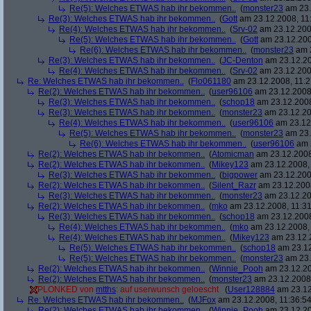
Re(5): Welches ETWAS hab ihr bekommen..
(
monster23
am 23.
Re(3): Welches ETWAS hab ihr bekommen..
(
Gott
am 23.12.2008, 11
Re(4): Welches ETWAS hab ihr bekommen..
(
Srv-02
am 23.12.2008
Re(5): Welches ETWAS hab ihr bekommen..
(
Gott
am 23.12.200
Re(6): Welches ETWAS hab ihr bekommen..
(
monster23
am 2
Re(3): Welches ETWAS hab ihr bekommen..
(
JC-Denton
am 23.12.20
Re(4): Welches ETWAS hab ihr bekommen..
(
Srv-02
am 23.12.2008
Re: Welches ETWAS hab ihr bekommen..
(
Flo061180
am 23.12.2008, 11:2
Re(2): Welches ETWAS hab ihr bekommen..
(
user96106
am 23.12.2008,
Re(3): Welches ETWAS hab ihr bekommen..
(
schop18
am 23.12.2008
Re(3): Welches ETWAS hab ihr bekommen..
(
monster23
am 23.12.20
Re(4): Welches ETWAS hab ihr bekommen..
(
user96106
am 23.12.
Re(5): Welches ETWAS hab ihr bekommen..
(
monster23
am 23.
Re(6): Welches ETWAS hab ihr bekommen..
(
user96106
am 2
Re(2): Welches ETWAS hab ihr bekommen..
(
Atomicman
am 23.12.2008
Re(2): Welches ETWAS hab ihr bekommen..
(
Mikey123
am 23.12.2008, 
Re(3): Welches ETWAS hab ihr bekommen..
(
bigpower
am 23.12.200
Re(2): Welches ETWAS hab ihr bekommen..
(
Silent_Razr
am 23.12.2008
Re(3): Welches ETWAS hab ihr bekommen..
(
monster23
am 23.12.20
Re(2): Welches ETWAS hab ihr bekommen..
(
mko
am 23.12.2008, 11:31
Re(3): Welches ETWAS hab ihr bekommen..
(
schop18
am 23.12.2008
Re(4): Welches ETWAS hab ihr bekommen..
(
mko
am 23.12.2008, 
Re(4): Welches ETWAS hab ihr bekommen..
(
Mikey123
am 23.12.2
Re(5): Welches ETWAS hab ihr bekommen..
(
schop18
am 23.12
Re(5): Welches ETWAS hab ihr bekommen..
(
monster23
am 23.
Re(2): Welches ETWAS hab ihr bekommen..
(
Winnie_Pooh
am 23.12.20
Re(2): Welches ETWAS hab ihr bekommen..
(
monster23
am 23.12.2008,
PLONKED von
mtths
: auf userwunsch geloescht
(
User128884
am 23.12
Re: Welches ETWAS hab ihr bekommen..
(
MJFox
am 23.12.2008, 11:36:54
Re(2): Welches ETWAS hab ihr bekommen..
(
Winnie_Pooh
am 23.12.20