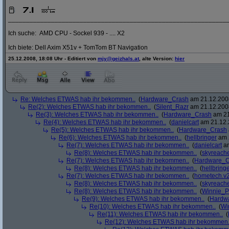
_____________________________________________________________
Ich suche: AMD CPU - Sockel 939 - .... X2
Ich biete: Dell Axim X51v + TomTom BT Navigation
25.12.2008, 18:08 Uhr - Editiert von
mjy@geizhals.at
, alte Version:
hier
Re: Welches ETWAS hab ihr bekommen..
(
Hardware_Crash
am 21.12.2008
Re(2): Welches ETWAS hab ihr bekommen..
(
Silent_Razr
am 21.12.2008
Re(3): Welches ETWAS hab ihr bekommen..
(
Hardware_Crash
am 21
Re(4): Welches ETWAS hab ihr bekommen..
(
danielcart
am 21.12.
Re(5): Welches ETWAS hab ihr bekommen..
(
Hardware_Crash
Re(6): Welches ETWAS hab ihr bekommen..
(
hellbringer
am 2
Re(7): Welches ETWAS hab ihr bekommen..
(
danielcart
am
Re(8): Welches ETWAS hab ihr bekommen..
(
skyreach
Re(7): Welches ETWAS hab ihr bekommen..
(
Hardware_C
Re(8): Welches ETWAS hab ihr bekommen..
(
hellbring
Re(7): Welches ETWAS hab ihr bekommen..
(
hometech.v2
Re(8): Welches ETWAS hab ihr bekommen..
(
skyreach
Re(8): Welches ETWAS hab ihr bekommen..
(
Winnie_
Re(9): Welches ETWAS hab ihr bekommen..
(
Hardw
Re(10): Welches ETWAS hab ihr bekommen..
(
Wi
Re(11): Welches ETWAS hab ihr bekommen..
(
Re(12): Welches ETWAS hab ihr bekommen.