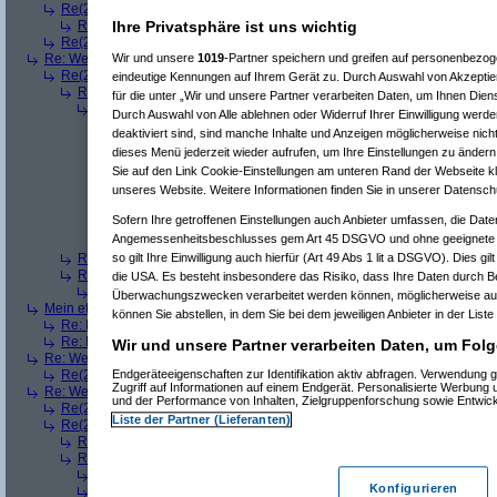
Re(2): Welches ETWAS hab ihr bekommen..
(
Ardjan
am 23.12.2008, 09
Ihre Privatsphäre ist uns wichtig
Re(3): Welches ETWAS hab ihr bekommen..
(
monster23
am 23.12.20
Re(2): Welches ETWAS hab ihr bekommen..
(
User284
am 23.12.2008, 1
Wir und unsere
1019
-Partner speichern und greifen auf personenbezo
Re: Welches ETWAS hab ihr bekommen..
(
Diall
am 23.12.2008, 09:01:20)
Re(2): Welches ETWAS hab ihr bekommen..
(
ddrobesch
am 23.12.2008,
eindeutige Kennungen auf Ihrem Gerät zu. Durch Auswahl von Akzeptier
Re(3): Welches ETWAS hab ihr bekommen..
(
q.e.d.
am 23.12.2008, 0
für die unter „Wir und unsere Partner verarbeiten Daten, um Ihnen Dien
Re(4): Welches ETWAS hab ihr bekommen..
(
Games2Game
am 23
Durch Auswahl von Alle ablehnen oder Widerruf Ihrer Einwilligung werde
Re(5): Welches ETWAS hab ihr bekommen..
(
ddrobesch
am 23.
deaktiviert sind, sind manche Inhalte und Anzeigen möglicherweise nicht
Re(6): Welches ETWAS hab ihr bekommen..
(
q.e.d.
am 23.12
dieses Menü jederzeit wieder aufrufen, um Ihre Einstellungen zu ändern 
Re(5): Welches ETWAS hab ihr bekommen..
(
q.e.d.
am 23.12.20
Sie auf den Link Cookie-Einstellungen am unteren Rand der Webseite kli
Re(6): Welches ETWAS hab ihr bekommen..
(
Games2Game
unseres Website. Weitere Informationen finden Sie in unserer Datensch
Re(7): Welches ETWAS hab ihr bekommen..
(
q.e.d.
am 23.
Re(8): Welches ETWAS hab ihr bekommen..
(
Games2
Sofern Ihre getroffenen Einstellungen auch Anbieter umfassen, die Daten
Re(9): Welches ETWAS hab ihr bekommen..
(
q.e.d.
a
Angemessenheitsbeschlusses gem Art 45 DSGVO und ohne geeignete G
Re(5): Welches ETWAS hab ihr bekommen..
(
monster23
am 23.
so gilt Ihre Einwilligung auch hierfür (Art 49 Abs 1 lit a DSGVO). Dies gi
Re(3): Welches ETWAS hab ihr bekommen..
(
Diall
am 23.12.2008, 09
Re(3): Welches ETWAS hab ihr bekommen..
(
Madler
am 23.12.2008, 
die USA. Es besteht insbesondere das Risiko, dass Ihre Daten durch B
Re(4): Welches ETWAS hab ihr bekommen..
(
Games2Game
am 23
Überwachungszwecken verarbeitet werden können, möglicherweise auc
Mein etwas
(
Winnie_Pooh
am 23.12.2008, 09:12:01)
können Sie abstellen, in dem Sie bei dem jeweiligen Anbieter in der Liste
Re: Mein etwas
(
dizo
am 23.12.2008, 09:24:29)
Re: Mein etwas
(
q.e.d.
am 23.12.2008, 09:40:58)
Wir und unsere Partner verarbeiten Daten, um Folg
Re: Welches ETWAS hab ihr bekommen..
(
Dimmu
am 23.12.2008, 09:12:1
Endgeräteeigenschaften zur Identifikation aktiv abfragen. Verwendung 
Re(2): Welches ETWAS hab ihr bekommen..
(
Games2Game
am 23.12.2
Zugriff auf Informationen auf einem Endgerät. Personalisierte Werbung
Re: Welches ETWAS hab ihr bekommen..
(
markuz90
am 23.12.2008, 09:2
und der Performance von Inhalten, Zielgruppenforschung sowie Entwic
Re(2): Welches ETWAS hab ihr bekommen..
(
Mr L
am 23.12.2008, 09:2
Liste der Partner (Lieferanten)
Re(2): Welches ETWAS hab ihr bekommen..
(
BlackShadow
am 23.12.20
Re(3): Welches ETWAS hab ihr bekommen..
(
User6465
am 23.12.200
Re(3): Welches ETWAS hab ihr bekommen..
(
Flo061180
am 23.12.20
Re(4): Welches ETWAS hab ihr bekommen..
(
Mr L
am 23.12.2008,
Konfigurieren
Re(4): Welches ETWAS hab ihr bekommen..
(
playaz
am 23.12.200