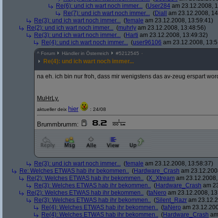
Re(6): und ich wart noch immer...
(
User284
am 23.12.2008, 1
Re(7): und ich wart noch immer...
(
Diall
am 23.12.2008, 14
Re(3): und ich wart noch immer...
(
female
am 23.12.2008, 13:59:41)
Re(2): und ich wart noch immer...
(
muhrly
am 23.12.2008, 13:48:56)
Re(3): und ich wart noch immer...
(
Harti
am 23.12.2008, 13:49:32)
Re(4): und ich wart noch immer...
(
user96106
am 23.12.2008, 13:5
^
Forum
Händler in Österreich
#
5212545
Re(4): und ich wart noch immer...
na eh. ich bin nur froh, dass mir wenigstens das av-zeug erspart wor
MuHrLy.
hier
aktueller deix
: 24/08
Brummbrumm:
Re(3): und ich wart noch immer...
(
female
am 23.12.2008, 13:58:37)
Re: Welches ETWAS hab ihr bekommen..
(
Hardware_Crash
am 23.12.2008
Re(2): Welches ETWAS hab ihr bekommen..
(
X_Xtream
am 23.12.2008,
Re(3): Welches ETWAS hab ihr bekommen..
(
Hardware_Crash
am 23
Re(2): Welches ETWAS hab ihr bekommen..
(
taNero
am 23.12.2008, 13
Re(3): Welches ETWAS hab ihr bekommen..
(
Silent_Razr
am 23.12.2
Re(4): Welches ETWAS hab ihr bekommen..
(
taNero
am 23.12.200
Re(4): Welches ETWAS hab ihr bekommen..
(
Hardware_Crash
am 