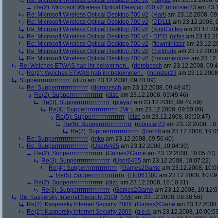
Re: Microsoft Wireless Optical Desktop 700 v2
(
playaz
am 23.12.2008, 0
Re(2): Microsoft Wireless Optical Desktop 700 v2
(
monster23
am 23.1
Re: Microsoft Wireless Optical Desktop 700 v2
(
Harti
am 23.12.2008, 09
Re: Microsoft Wireless Optical Desktop 700 v2
(
DD111
am 23.12.2008, 0
Re: Microsoft Wireless Optical Desktop 700 v2
(
KindGottes
am 23.12.200
Re: Microsoft Wireless Optical Desktop 700 v2 - DITO
(
athis
am 23.12.20
Re: Microsoft Wireless Optical Desktop 700 v2
(
flowminister
am 23.12.20
Re: Microsoft Wireless Optical Desktop 700 v2
(
Evildude
am 23.12.2008,
Re: Microsoft Wireless Optical Desktop 700 v2
(
nonametouse
am 23.12.
Re: Welches ETWAS hab ihr bekommen..
(
ddrobesch
am 23.12.2008, 09:4
Re(2): Welches ETWAS hab ihr bekommen..
(
monster23
am 23.12.2008,
Supperrrrrrrrrrrrrrrrr
(
dizo
am 23.12.2008, 09:48:09)
Re: Supperrrrrrrrrrrrrrrrr
(
ddrobesch
am 23.12.2008, 09:48:45)
Re(2): Supperrrrrrrrrrrrrrrrr
(
dizo
am 23.12.2008, 09:49:46)
Re(3): Supperrrrrrrrrrrrrrrrr
(
playaz
am 23.12.2008, 09:49:59)
Re(4): Supperrrrrrrrrrrrrrrrr
(
Mr L
am 23.12.2008, 09:50:09)
Re(5): Supperrrrrrrrrrrrrrrrr
(
dizo
am 23.12.2008, 09:50:47)
Re(6): Supperrrrrrrrrrrrrrrrr
(
monster23
am 23.12.2008, 10:
Re(7): Supperrrrrrrrrrrrrrrrr
(
[norbi]
am 23.12.2008, 19:0
Re: Supperrrrrrrrrrrrrrrrr
(
mko
am 23.12.2008, 09:56:40)
Re: Supperrrrrrrrrrrrrrrrr
(
User6465
am 23.12.2008, 10:04:30)
Re(2): Supperrrrrrrrrrrrrrrrr
(
Games2Game
am 23.12.2008, 10:05:40)
Re(3): Supperrrrrrrrrrrrrrrrr
(
User6465
am 23.12.2008, 10:07:22)
Re(4): Supperrrrrrrrrrrrrrrrr
(
Games2Game
am 23.12.2008, 10:0
Re(5): Supperrrrrrrrrrrrrrrrr
(
Flo061180
am 23.12.2008, 10:09
Re(2): Supperrrrrrrrrrrrrrrrr
(
dizo
am 23.12.2008, 10:10:31)
Re(3): Supperrrrrrrrrrrrrrrrr
(
Games2Game
am 23.12.2008, 10:12:0
Re: Kaspersky Internet Security 2009
(
PvP
am 23.12.2008, 09:58:56)
Re(2): Kaspersky Internet Security 2009
(
Games2Game
am 23.12.2008,
Re(2): Kaspersky Internet Security 2009
(
q.e.d.
am 23.12.2008, 10:00:5