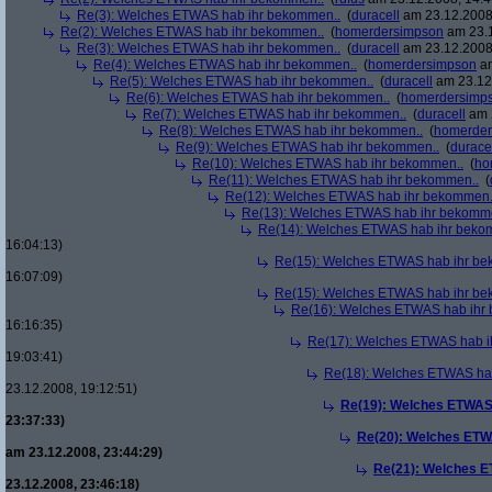
Re(3): Welches ETWAS hab ihr bekommen..
(
duracell
am 23.12.2008,
Re(2): Welches ETWAS hab ihr bekommen..
(
homerdersimpson
am 23.1
Re(3): Welches ETWAS hab ihr bekommen..
(
duracell
am 23.12.2008,
Re(4): Welches ETWAS hab ihr bekommen..
(
homerdersimpson
am
Re(5): Welches ETWAS hab ihr bekommen..
(
duracell
am 23.12.
Re(6): Welches ETWAS hab ihr bekommen..
(
homerdersimp
Re(7): Welches ETWAS hab ihr bekommen..
(
duracell
am 2
Re(8): Welches ETWAS hab ihr bekommen..
(
homerder
Re(9): Welches ETWAS hab ihr bekommen..
(
durace
Re(10): Welches ETWAS hab ihr bekommen..
(
ho
Re(11): Welches ETWAS hab ihr bekommen..
(
Re(12): Welches ETWAS hab ihr bekommen.
Re(13): Welches ETWAS hab ihr bekomm
Re(14): Welches ETWAS hab ihr beko
16:04:13)
Re(15): Welches ETWAS hab ihr be
16:07:09)
Re(15): Welches ETWAS hab ihr be
Re(16): Welches ETWAS hab ihr
16:16:35)
Re(17): Welches ETWAS hab i
19:03:41)
Re(18): Welches ETWAS ha
23.12.2008, 19:12:51)
Re(19): Welches ETWAS
23:37:33)
Re(20): Welches ETW
am 23.12.2008, 23:44:29)
Re(21): Welches E
23.12.2008, 23:46:18)