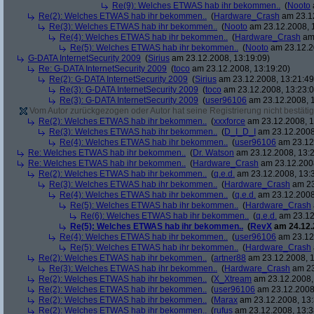
Re(9): Welches ETWAS hab ihr bekommen..
(
Nooto
Re(2): Welches ETWAS hab ihr bekommen..
(
Hardware_Crash
am 23.12
Re(3): Welches ETWAS hab ihr bekommen..
(
Nooto
am 23.12.2008, 
Re(4): Welches ETWAS hab ihr bekommen..
(
Hardware_Crash
am 
Re(5): Welches ETWAS hab ihr bekommen..
(
Nooto
am 23.12.2
G-DATA InternetSecurity 2009
(
Sirius
am 23.12.2008, 13:19:09)
Re: G-DATA InternetSecurity 2009
(
toco
am 23.12.2008, 13:19:20)
Re(2): G-DATA InternetSecurity 2009
(
Sirius
am 23.12.2008, 13:21:49
Re(3): G-DATA InternetSecurity 2009
(
toco
am 23.12.2008, 13:23:0
Re(3): G-DATA InternetSecurity 2009
(
user96106
am 23.12.2008, 1
Vom Autor zurückgezogen oder Autor hat seine Registrierung nicht bestätig
Re(2): Welches ETWAS hab ihr bekommen..
(
xxxforce
am 23.12.2008, 1
Re(3): Welches ETWAS hab ihr bekommen..
(
D_I_D_I
am 23.12.2008
Re(4): Welches ETWAS hab ihr bekommen..
(
user96106
am 23.12.
Re: Welches ETWAS hab ihr bekommen..
(
Dr. Watson
am 23.12.2008, 13:2
Re: Welches ETWAS hab ihr bekommen..
(
Hardware_Crash
am 23.12.2008
Re(2): Welches ETWAS hab ihr bekommen..
(
q.e.d.
am 23.12.2008, 13:
Re(3): Welches ETWAS hab ihr bekommen..
(
Hardware_Crash
am 23
Re(4): Welches ETWAS hab ihr bekommen..
(
q.e.d.
am 23.12.2008
Re(5): Welches ETWAS hab ihr bekommen..
(
Hardware_Crash
Re(6): Welches ETWAS hab ihr bekommen..
(
q.e.d.
am 23.12
Re(5): Welches ETWAS hab ihr bekommen..
(
RevX
am 24.12.
Re(4): Welches ETWAS hab ihr bekommen..
(
user96106
am 23.12.
Re(5): Welches ETWAS hab ihr bekommen..
(
Hardware_Crash
Re(2): Welches ETWAS hab ihr bekommen..
(
artner88
am 23.12.2008, 1
Re(3): Welches ETWAS hab ihr bekommen..
(
Hardware_Crash
am 23
Re(2): Welches ETWAS hab ihr bekommen..
(
X_Xtream
am 23.12.2008,
Re(2): Welches ETWAS hab ihr bekommen..
(
user96106
am 23.12.2008,
Re(2): Welches ETWAS hab ihr bekommen..
(
Marax
am 23.12.2008, 13:
Re(2): Welches ETWAS hab ihr bekommen..
(
rufus
am 23.12.2008, 13:3