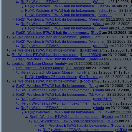
Re(3): Welches ETWAS hab ihr bekommen..
(
Weed
am 23.12.2008, 1
Re(4): Welches ETWAS hab ihr bekommen..
(
user96106
am 23.12.
Re(4): Welches ETWAS hab ihr bekommen..
(
schop18
am 23.12.20
Re(4): Welches ETWAS hab ihr bekommen..
(
hansi99
am 23.12.20
Re(2): Welches ETWAS hab ihr bekommen..
(
Weed
am 23.12.2008, 13:
Re(3): Welches ETWAS hab ihr bekommen..
(
Marax
am 23.12.2008, 
Re(4): Welches ETWAS hab ihr bekommen..
(
Weed
am 23.12.2008
Re(2): Welches ETWAS hab ihr bekommen..
(
RevX
am 24.12.2008, 15
Re: Welches ETWAS hab ihr bekommen..
(
artner88
am 23.12.2008, 13:11:
Re(2): Welches ETWAS hab ihr bekommen..
(
xxandl
am 23.12.2008, 13
Re(3): Welches ETWAS hab ihr bekommen..
(
artner88
am 23.12.2008
Re: Welches ETWAS hab ihr bekommen..
(
Blacktronix
am 23.12.2008, 13:
Re: Welches ETWAS hab ihr bekommen..
(
User195329
am 23.12.2008, 13
Re(2): Welches ETWAS hab ihr bekommen..
(
hansi99
am 23.12.2008, 1
Logitech G5 Laser Mouse
(
muhrly
am 23.12.2008, 13:15:53)
Re: Logitech G5 Laser Mouse
(
Da Rookee
am 23.12.2008, 14:14:15)
Re(2): Logitech G5 Laser Mouse
(
muhrly
am 23.12.2008, 14:19:16)
Re(3): Logitech G5 Laser Mouse
(
Da Rookee
am 23.12.2008, 14:2
Re: Welches ETWAS hab ihr bekommen..
(
Nooto
am 23.12.2008, 13:16:09
Re(2): Welches ETWAS hab ihr bekommen..
(
Noyx
am 23.12.2008, 13:2
Re(3): Welches ETWAS hab ihr bekommen..
(
Nooto
am 23.12.2008, 
Re(2): Welches ETWAS hab ihr bekommen..
(
MJFox
am 23.12.2008, 13
Re(3): Welches ETWAS hab ihr bekommen..
(
user96106
am 23.12.20
Re(3): Welches ETWAS hab ihr bekommen..
(
Zaphod1
am 23.12.2008
Re(3): Welches ETWAS hab ihr bekommen..
(
Nooto
am 23.12.2008, 
Re(4): Welches ETWAS hab ihr bekommen..
(
MJFox
am 23.12.200
Re(5): Welches ETWAS hab ihr bekommen..
(
Nooto
am 23.12.2
Re(6): Welches ETWAS hab ihr bekommen..
(
MJFox
am 23.1
Re(7): Welches ETWAS hab ihr bekommen..
(
Nooto
am 23
Re(8): Welches ETWAS hab ihr bekommen..
(
MJFox
am