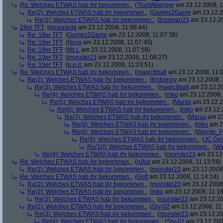
Re: Welches ETWAS hab ihr bekommen..
(
TheWikkinger
am 23.12.2008, 1
Re(2): Welches ETWAS hab ihr bekommen..
(
Games2Game
am 23.12.2
Re(3): Welches ETWAS hab ihr bekommen..
(
fossman23
am 23.12.20
19er TFT
(
goaspeda
am 23.12.2008, 11:06:44)
Re: 19er TFT
(
Games2Game
am 23.12.2008, 11:07:38)
Re: 19er TFT
(
Noyx
am 23.12.2008, 11:07:45)
Re: 19er TFT
(
Mr L
am 23.12.2008, 11:07:59)
Re: 19er TFT
(
monster23
am 23.12.2008, 11:08:27)
Re: 19er TFT
(
q.e.d.
am 23.12.2008, 11:23:51)
Re: Welches ETWAS hab ihr bekommen..
(
magic8ball
am 23.12.2008, 11:0
Re(2): Welches ETWAS hab ihr bekommen..
(
firstronny
am 23.12.2008, 
Re(3): Welches ETWAS hab ihr bekommen..
(
magic8ball
am 23.12.20
Re(4): Welches ETWAS hab ihr bekommen..
(
mko
am 23.12.2008, 
Re(5): Welches ETWAS hab ihr bekommen..
(
Marax
am 23.12.2
Re(6): Welches ETWAS hab ihr bekommen..
(
mko
am 23.12.2
Re(7): Welches ETWAS hab ihr bekommen..
(
Marax
am 23
Re(8): Welches ETWAS hab ihr bekommen..
(
mko
am 23
Re(8): Welches ETWAS hab ihr bekommen..
(
Winnie_
Re(9): Welches ETWAS hab ihr bekommen..
(
JC-De
Re(10): Welches ETWAS hab ihr bekommen..
(
Wi
Re(4): Welches ETWAS hab ihr bekommen..
(
monster23
am 23.12.
Re: Welches ETWAS hab ihr bekommen..
(
rufus
am 23.12.2008, 11:13:59)
Re(2): Welches ETWAS hab ihr bekommen..
(
monster23
am 23.12.2008,
Re: Welches ETWAS hab ihr bekommen..
(
Gott
am 23.12.2008, 11:14:14)
Re(2): Welches ETWAS hab ihr bekommen..
(
monster23
am 23.12.2008,
Re(2): Welches ETWAS hab ihr bekommen..
(
mko
am 23.12.2008, 11:16
Re(3): Welches ETWAS hab ihr bekommen..
(
monster23
am 23.12.20
Re(2): Welches ETWAS hab ihr bekommen..
(
Srv-02
am 23.12.2008, 11:
Re(3): Welches ETWAS hab ihr bekommen..
(
monster23
am 23.12.20
Re(4): Welches ETWAS hab ihr bekommen..
(
Srv-02
am 23.12.2008