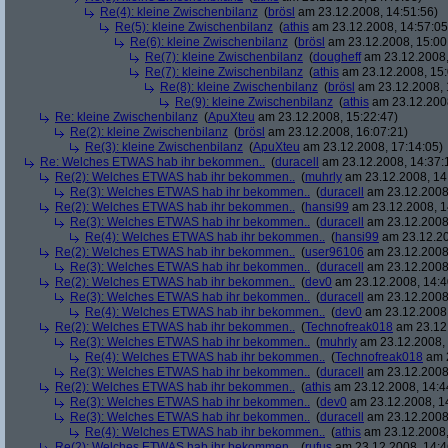
Re(4): kleine Zwischenbilanz
(
brösl
am 23.12.2008, 14:51:56)
Re(5): kleine Zwischenbilanz
(
athis
am 23.12.2008, 14:57:05
Re(6): kleine Zwischenbilanz
(
brösl
am 23.12.2008, 15:00
Re(7): kleine Zwischenbilanz
(
dougheff
am 23.12.2008,
Re(7): kleine Zwischenbilanz
(
athis
am 23.12.2008, 15:
Re(8): kleine Zwischenbilanz
(
brösl
am 23.12.2008, 
Re(9): kleine Zwischenbilanz
(
athis
am 23.12.2008
Re: kleine Zwischenbilanz
(
ApuXteu
am 23.12.2008, 15:22:47)
Re(2): kleine Zwischenbilanz
(
brösl
am 23.12.2008, 16:07:21)
Re(3): kleine Zwischenbilanz
(
ApuXteu
am 23.12.2008, 17:14:05)
Re: Welches ETWAS hab ihr bekommen..
(
duracell
am 23.12.2008, 14:37:
Re(2): Welches ETWAS hab ihr bekommen..
(
muhrly
am 23.12.2008, 14
Re(3): Welches ETWAS hab ihr bekommen..
(
duracell
am 23.12.2008,
Re(2): Welches ETWAS hab ihr bekommen..
(
hansi99
am 23.12.2008, 1
Re(3): Welches ETWAS hab ihr bekommen..
(
duracell
am 23.12.2008,
Re(4): Welches ETWAS hab ihr bekommen..
(
hansi99
am 23.12.20
Re(2): Welches ETWAS hab ihr bekommen..
(
user96106
am 23.12.2008,
Re(3): Welches ETWAS hab ihr bekommen..
(
duracell
am 23.12.2008,
Re(2): Welches ETWAS hab ihr bekommen..
(
dev0
am 23.12.2008, 14:4
Re(3): Welches ETWAS hab ihr bekommen..
(
duracell
am 23.12.2008,
Re(4): Welches ETWAS hab ihr bekommen..
(
dev0
am 23.12.2008,
Re(2): Welches ETWAS hab ihr bekommen..
(
Technofreak018
am 23.12.
Re(3): Welches ETWAS hab ihr bekommen..
(
muhrly
am 23.12.2008, 
Re(4): Welches ETWAS hab ihr bekommen..
(
Technofreak018
am 2
Re(3): Welches ETWAS hab ihr bekommen..
(
duracell
am 23.12.2008,
Re(2): Welches ETWAS hab ihr bekommen..
(
athis
am 23.12.2008, 14:4
Re(3): Welches ETWAS hab ihr bekommen..
(
dev0
am 23.12.2008, 1
Re(3): Welches ETWAS hab ihr bekommen..
(
duracell
am 23.12.2008,
Re(4): Welches ETWAS hab ihr bekommen..
(
athis
am 23.12.2008,
Re(2): Welches ETWAS hab ihr bekommen..
(
rufus
am 23.12.2008, 14:4