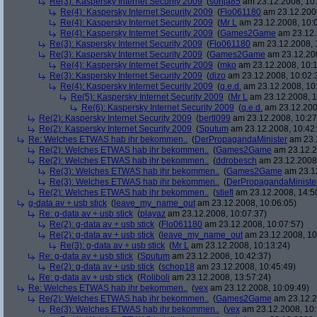
Re(3): Kaspersky Internet Security 2009
(
sonja85
am 23.12.2008, 10:
Re(4): Kaspersky Internet Security 2009
(
Flo061180
am 23.12.2008
Re(4): Kaspersky Internet Security 2009
(
Mr L
am 23.12.2008, 10:
Re(4): Kaspersky Internet Security 2009
(
Games2Game
am 23.12.
Re(3): Kaspersky Internet Security 2009
(
Flo061180
am 23.12.2008, 
Re(3): Kaspersky Internet Security 2009
(
Games2Game
am 23.12.200
Re(4): Kaspersky Internet Security 2009
(
mko
am 23.12.2008, 10:1
Re(3): Kaspersky Internet Security 2009
(
dizo
am 23.12.2008, 10:02:
Re(4): Kaspersky Internet Security 2009
(
q.e.d.
am 23.12.2008, 10
Re(5): Kaspersky Internet Security 2009
(
Mr L
am 23.12.2008, 1
Re(6): Kaspersky Internet Security 2009
(
q.e.d.
am 23.12.200
Re(2): Kaspersky Internet Security 2009
(
bertl099
am 23.12.2008, 10:27
Re(2): Kaspersky Internet Security 2009
(
Sputum
am 23.12.2008, 10:42
Re: Welches ETWAS hab ihr bekommen..
(
DerPropagandaMinister
am 23.1
Re(2): Welches ETWAS hab ihr bekommen..
(
Games2Game
am 23.12.2
Re(2): Welches ETWAS hab ihr bekommen..
(
ddrobesch
am 23.12.2008,
Re(3): Welches ETWAS hab ihr bekommen..
(
Games2Game
am 23.12
Re(3): Welches ETWAS hab ihr bekommen..
(
DerPropagandaMiniste
Re(2): Welches ETWAS hab ihr bekommen..
(
stiefl
am 23.12.2008, 14:5
g-data av + usb stick
(
leave_my_name_out
am 23.12.2008, 10:06:05)
Re: g-data av + usb stick
(
playaz
am 23.12.2008, 10:07:37)
Re(2): g-data av + usb stick
(
Flo061180
am 23.12.2008, 10:07:57)
Re(2): g-data av + usb stick
(
leave_my_name_out
am 23.12.2008, 10
Re(3): g-data av + usb stick
(
Mr L
am 23.12.2008, 10:13:24)
Re: g-data av + usb stick
(
Sputum
am 23.12.2008, 10:42:37)
Re(2): g-data av + usb stick
(
schop18
am 23.12.2008, 10:45:49)
Re: g-data av + usb stick
(
Roliboli
am 23.12.2008, 13:57:24)
Re: Welches ETWAS hab ihr bekommen..
(
vex
am 23.12.2008, 10:09:49)
Re(2): Welches ETWAS hab ihr bekommen..
(
Games2Game
am 23.12.2
Re(3): Welches ETWAS hab ihr bekommen..
(
vex
am 23.12.2008, 10: