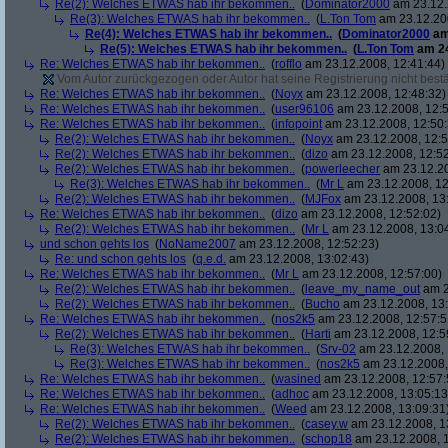
Re(2): Welches ETWAS hab ihr bekommen..
(
Dominator2000
am 23.12.
Re(3): Welches ETWAS hab ihr bekommen..
(
L.Ton Tom
am 23.12.200
Re(4): Welches ETWAS hab ihr bekommen..
(
Dominator2000
am
Re(5): Welches ETWAS hab ihr bekommen..
(
L.Ton Tom
am 24
Re: Welches ETWAS hab ihr bekommen..
(
rofflo
am 23.12.2008, 12:41:44)
Vom Autor zurückgezogen oder Autor hat seine Registrierung nicht bestä
Re: Welches ETWAS hab ihr bekommen..
(
Noyx
am 23.12.2008, 12:48:32)
Re: Welches ETWAS hab ihr bekommen..
(
user96106
am 23.12.2008, 12:5
Re: Welches ETWAS hab ihr bekommen..
(
infopoint
am 23.12.2008, 12:50:
Re(2): Welches ETWAS hab ihr bekommen..
(
Noyx
am 23.12.2008, 12:5
Re(2): Welches ETWAS hab ihr bekommen..
(
dizo
am 23.12.2008, 12:52
Re(2): Welches ETWAS hab ihr bekommen..
(
powerleecher
am 23.12.20
Re(3): Welches ETWAS hab ihr bekommen..
(
Mr L
am 23.12.2008, 12
Re(2): Welches ETWAS hab ihr bekommen..
(
MJFox
am 23.12.2008, 13
Re: Welches ETWAS hab ihr bekommen..
(
dizo
am 23.12.2008, 12:52:02)
Re(2): Welches ETWAS hab ihr bekommen..
(
Mr L
am 23.12.2008, 13:0
und schon gehts los
(
NoName2007
am 23.12.2008, 12:52:23)
Re: und schon gehts los
(
q.e.d.
am 23.12.2008, 13:02:43)
Re: Welches ETWAS hab ihr bekommen..
(
Mr L
am 23.12.2008, 12:57:00)
Re(2): Welches ETWAS hab ihr bekommen..
(
leave_my_name_out
am 2
Re(2): Welches ETWAS hab ihr bekommen..
(
Bucho
am 23.12.2008, 13:
Re: Welches ETWAS hab ihr bekommen..
(
nos2k5
am 23.12.2008, 12:57:5
Re(2): Welches ETWAS hab ihr bekommen..
(
Harti
am 23.12.2008, 12:5
Re(3): Welches ETWAS hab ihr bekommen..
(
Srv-02
am 23.12.2008, 
Re(3): Welches ETWAS hab ihr bekommen..
(
nos2k5
am 23.12.2008,
Re: Welches ETWAS hab ihr bekommen..
(
wasined
am 23.12.2008, 12:57:
Re: Welches ETWAS hab ihr bekommen..
(
adhoc
am 23.12.2008, 13:05:13
Re: Welches ETWAS hab ihr bekommen..
(
Weed
am 23.12.2008, 13:09:31
Re(2): Welches ETWAS hab ihr bekommen..
(
casey.w
am 23.12.2008, 1
Re(2): Welches ETWAS hab ihr bekommen..
(
schop18
am 23.12.2008, 1