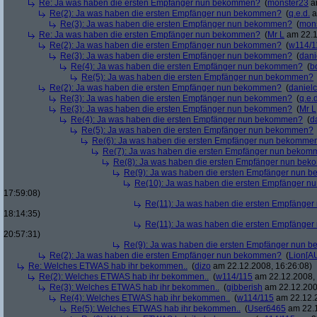
Re: Ja was haben die ersten Empfänger nun bekommen?
(
monster23
am
Re(2): Ja was haben die ersten Empfänger nun bekommen?
(
q.e.d.
a
Re(3): Ja was haben die ersten Empfänger nun bekommen?
(
mon
Re: Ja was haben die ersten Empfänger nun bekommen?
(
Mr L
am 22.1
Re(2): Ja was haben die ersten Empfänger nun bekommen?
(
w114/1
Re(3): Ja was haben die ersten Empfänger nun bekommen?
(
dani
Re(4): Ja was haben die ersten Empfänger nun bekommen?
(
b
Re(5): Ja was haben die ersten Empfänger nun bekommen?
Re(2): Ja was haben die ersten Empfänger nun bekommen?
(
danielc
Re(3): Ja was haben die ersten Empfänger nun bekommen?
(
q.e.d
Re(3): Ja was haben die ersten Empfänger nun bekommen?
(
Mr L
Re(4): Ja was haben die ersten Empfänger nun bekommen?
(
d
Re(5): Ja was haben die ersten Empfänger nun bekommen?
Re(6): Ja was haben die ersten Empfänger nun bekomme
Re(7): Ja was haben die ersten Empfänger nun beko
Re(8): Ja was haben die ersten Empfänger nun be
Re(9): Ja was haben die ersten Empfänger nun
Re(10): Ja was haben die ersten Empfänger 
17:59:08)
Re(11): Ja was haben die ersten Empfänge
18:14:35)
Re(11): Ja was haben die ersten Empfänge
20:57:31)
Re(9): Ja was haben die ersten Empfänger nun
Re(2): Ja was haben die ersten Empfänger nun bekommen?
(
Lion[A
Re: Welches ETWAS hab ihr bekommen..
(
dizo
am 22.12.2008, 16:26:08)
Re(2): Welches ETWAS hab ihr bekommen..
(
w114/115
am 22.12.2008, 
Re(3): Welches ETWAS hab ihr bekommen..
(
gibberish
am 22.12.200
Re(4): Welches ETWAS hab ihr bekommen..
(
w114/115
am 22.12.2
Re(5): Welches ETWAS hab ihr bekommen..
(
User6465
am 22.1