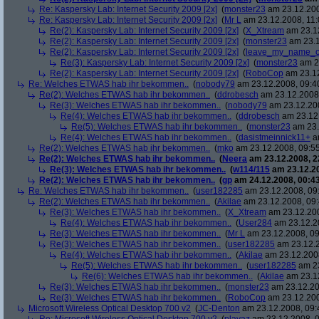
Re: Kaspersky Lab: Internet Security 2009 [2x]
(
monster23
am 23.12.200
Re: Kaspersky Lab: Internet Security 2009 [2x]
(
Mr L
am 23.12.2008, 11:
Re(2): Kaspersky Lab: Internet Security 2009 [2x]
(
X_Xtream
am 23.12
Re(2): Kaspersky Lab: Internet Security 2009 [2x]
(
monster23
am 23.1
Re(2): Kaspersky Lab: Internet Security 2009 [2x]
(
leave_my_name_o
Re(3): Kaspersky Lab: Internet Security 2009 [2x]
(
monster23
am 23
Re(2): Kaspersky Lab: Internet Security 2009 [2x]
(
RoboCop
am 23.12
Re: Welches ETWAS hab ihr bekommen..
(
nobody79
am 23.12.2008, 09:4
Re(2): Welches ETWAS hab ihr bekommen..
(
ddrobesch
am 23.12.2008,
Re(3): Welches ETWAS hab ihr bekommen..
(
nobody79
am 23.12.200
Re(4): Welches ETWAS hab ihr bekommen..
(
ddrobesch
am 23.12.
Re(5): Welches ETWAS hab ihr bekommen..
(
monster23
am 23.
Re(4): Welches ETWAS hab ihr bekommen..
(
dasistmeinnick11+
am
Re(2): Welches ETWAS hab ihr bekommen..
(
mko
am 23.12.2008, 09:55
Re(2): Welches ETWAS hab ihr bekommen..
(
Neera
am 23.12.2008, 2
Re(3): Welches ETWAS hab ihr bekommen..
(
w114/115
am 23.12.20
Re(2): Welches ETWAS hab ihr bekommen..
(
gp
am 24.12.2008, 00:43
Re: Welches ETWAS hab ihr bekommen..
(
user182285
am 23.12.2008, 09
Re(2): Welches ETWAS hab ihr bekommen..
(
Akilae
am 23.12.2008, 09:
Re(3): Welches ETWAS hab ihr bekommen..
(
X_Xtream
am 23.12.200
Re(4): Welches ETWAS hab ihr bekommen..
(
User284
am 23.12.20
Re(3): Welches ETWAS hab ihr bekommen..
(
Mr L
am 23.12.2008, 09
Re(3): Welches ETWAS hab ihr bekommen..
(
user182285
am 23.12.2
Re(4): Welches ETWAS hab ihr bekommen..
(
Akilae
am 23.12.2008
Re(5): Welches ETWAS hab ihr bekommen..
(
user182285
am 23
Re(6): Welches ETWAS hab ihr bekommen..
(
Akilae
am 23.12
Re(3): Welches ETWAS hab ihr bekommen..
(
monster23
am 23.12.20
Re(3): Welches ETWAS hab ihr bekommen..
(
RoboCop
am 23.12.200
Microsoft Wireless Optical Desktop 700 v2
(
JC-Denton
am 23.12.2008, 09: