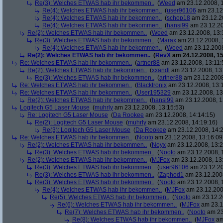
Re(3): Welches ETWAS hab ihr bekommen..
(
Weed
am 23.12.2008, 1
Re(4): Welches ETWAS hab ihr bekommen..
(
user96106
am 23.12.
Re(4): Welches ETWAS hab ihr bekommen..
(
schop18
am 23.12.20
Re(4): Welches ETWAS hab ihr bekommen..
(
hansi99
am 23.12.20
Re(2): Welches ETWAS hab ihr bekommen..
(
Weed
am 23.12.2008, 13:
Re(3): Welches ETWAS hab ihr bekommen..
(
Marax
am 23.12.2008, 
Re(4): Welches ETWAS hab ihr bekommen..
(
Weed
am 23.12.2008
Re(2): Welches ETWAS hab ihr bekommen..
(
RevX
am 24.12.2008, 15
Re: Welches ETWAS hab ihr bekommen..
(
artner88
am 23.12.2008, 13:11:
Re(2): Welches ETWAS hab ihr bekommen..
(
xxandl
am 23.12.2008, 13
Re(3): Welches ETWAS hab ihr bekommen..
(
artner88
am 23.12.2008
Re: Welches ETWAS hab ihr bekommen..
(
Blacktronix
am 23.12.2008, 13:
Re: Welches ETWAS hab ihr bekommen..
(
User195329
am 23.12.2008, 13
Re(2): Welches ETWAS hab ihr bekommen..
(
hansi99
am 23.12.2008, 1
Logitech G5 Laser Mouse
(
muhrly
am 23.12.2008, 13:15:53)
Re: Logitech G5 Laser Mouse
(
Da Rookee
am 23.12.2008, 14:14:15)
Re(2): Logitech G5 Laser Mouse
(
muhrly
am 23.12.2008, 14:19:16)
Re(3): Logitech G5 Laser Mouse
(
Da Rookee
am 23.12.2008, 14:2
Re: Welches ETWAS hab ihr bekommen..
(
Nooto
am 23.12.2008, 13:16:09
Re(2): Welches ETWAS hab ihr bekommen..
(
Noyx
am 23.12.2008, 13:2
Re(3): Welches ETWAS hab ihr bekommen..
(
Nooto
am 23.12.2008, 
Re(2): Welches ETWAS hab ihr bekommen..
(
MJFox
am 23.12.2008, 13
Re(3): Welches ETWAS hab ihr bekommen..
(
user96106
am 23.12.20
Re(3): Welches ETWAS hab ihr bekommen..
(
Zaphod1
am 23.12.2008
Re(3): Welches ETWAS hab ihr bekommen..
(
Nooto
am 23.12.2008, 
Re(4): Welches ETWAS hab ihr bekommen..
(
MJFox
am 23.12.200
Re(5): Welches ETWAS hab ihr bekommen..
(
Nooto
am 23.12.2
Re(6): Welches ETWAS hab ihr bekommen..
(
MJFox
am 23.1
Re(7): Welches ETWAS hab ihr bekommen..
(
Nooto
am 23
Re(8): Welches ETWAS hab ihr bekommen..
(
MJFox
am