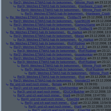
Re(2): Welches ETWAS hab ihr bekommen..
(
Winnie_Pooh
am 23.12.20
Re(3): Welches ETWAS hab ihr bekommen..
(
Hardware_Crash
am 23
Re(4): Welches ETWAS hab ihr bekommen..
(
Winnie_Pooh
am 23.
Re(5): Welches ETWAS hab ihr bekommen..
(
Hardware_Crash
Re: Welches ETWAS hab ihr bekommen..
(
Tintifax76
am 23.12.2008, 13:35
Re(2): Welches ETWAS hab ihr bekommen..
(
user96106
am 23.12.2008,
Re(2): Welches ETWAS hab ihr bekommen..
(
Games2Game
am 23.12.2
Re(3): Welches ETWAS hab ihr bekommen..
(
Tintifax76
am 23.12.200
Re: Welches ETWAS hab ihr bekommen..
(
to_markus
am 23.12.2008, 13:3
Re(2): Welches ETWAS hab ihr bekommen..
(
Marax
am 23.12.2008, 13:
Re(3): Welches ETWAS hab ihr bekommen..
(
to_markus
am 23.12.20
Re: Welches ETWAS hab ihr bekommen..
(
Rolf Rüdiger
am 23.12.2008, 13
Re(2): Welches ETWAS hab ihr bekommen..
(
D_I_D_I
am 23.12.2008, 1
Re(3): Welches ETWAS hab ihr bekommen..
(
Rolf Rüdiger
am 23.12.
Re(2): Welches ETWAS hab ihr bekommen..
(
quasikonkav
am 23.12.200
Re(2): Welches ETWAS hab ihr bekommen..
(
xxxforce
am 23.12.2008, 1
Re(3): Welches ETWAS hab ihr bekommen..
(
Rolf Rüdiger
am 23.12.
Re(4): Welches ETWAS hab ihr bekommen..
(
Winnie_Pooh
am 23.
Re(5): Welches ETWAS hab ihr bekommen..
(
Rolf Rüdiger
am 2
Re(6): Welches ETWAS hab ihr bekommen..
(
Winnie_Pooh
a
Re(3): Welches ETWAS hab ihr bekommen..
(
Roli
am 23.12.2008, 16
Re(2): Welches ETWAS hab ihr bekommen..
(
monster23
am 23.12.2008,
Re: und ich wart noch immer...
(
female
am 23.12.2008, 13:39:03)
Re(2): und ich wart noch immer...
(
chefchemiker
am 23.12.2008, 13:43:3
Re(3): und ich wart noch immer...
(
[DUCK]Butcher
am 23.12.2008, 13
Re(3): und ich wart noch immer...
(
Harti
am 23.12.2008, 13:47:55)
Re(4): und ich wart noch immer...
(
User284
am 23.12.2008, 13:51:
Re(5): und ich wart noch immer...
(
Diall
am 23.12.2008, 13:54:5
Re(6): und ich wart noch immer...
(
Harti
am 23.12.2008, 13:5
Re(7): und ich wart noch immer...
(
User284
am 23.12.2008