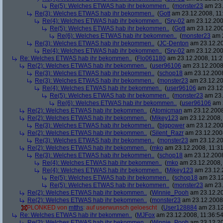
Re(5): Welches ETWAS hab ihr bekommen..
(
monster23
am 23.
Re(3): Welches ETWAS hab ihr bekommen..
(
Gott
am 23.12.2008, 11
Re(4): Welches ETWAS hab ihr bekommen..
(
Srv-02
am 23.12.2008
Re(5): Welches ETWAS hab ihr bekommen..
(
Gott
am 23.12.200
Re(6): Welches ETWAS hab ihr bekommen..
(
monster23
am 2
Re(3): Welches ETWAS hab ihr bekommen..
(
JC-Denton
am 23.12.20
Re(4): Welches ETWAS hab ihr bekommen..
(
Srv-02
am 23.12.2008
Re: Welches ETWAS hab ihr bekommen..
(
Flo061180
am 23.12.2008, 11:2
Re(2): Welches ETWAS hab ihr bekommen..
(
user96106
am 23.12.2008,
Re(3): Welches ETWAS hab ihr bekommen..
(
schop18
am 23.12.2008
Re(3): Welches ETWAS hab ihr bekommen..
(
monster23
am 23.12.20
Re(4): Welches ETWAS hab ihr bekommen..
(
user96106
am 23.12.
Re(5): Welches ETWAS hab ihr bekommen..
(
monster23
am 23.
Re(6): Welches ETWAS hab ihr bekommen..
(
user96106
am 2
Re(2): Welches ETWAS hab ihr bekommen..
(
Atomicman
am 23.12.2008
Re(2): Welches ETWAS hab ihr bekommen..
(
Mikey123
am 23.12.2008, 
Re(3): Welches ETWAS hab ihr bekommen..
(
bigpower
am 23.12.200
Re(2): Welches ETWAS hab ihr bekommen..
(
Silent_Razr
am 23.12.2008
Re(3): Welches ETWAS hab ihr bekommen..
(
monster23
am 23.12.20
Re(2): Welches ETWAS hab ihr bekommen..
(
mko
am 23.12.2008, 11:31
Re(3): Welches ETWAS hab ihr bekommen..
(
schop18
am 23.12.2008
Re(4): Welches ETWAS hab ihr bekommen..
(
mko
am 23.12.2008, 
Re(4): Welches ETWAS hab ihr bekommen..
(
Mikey123
am 23.12.2
Re(5): Welches ETWAS hab ihr bekommen..
(
schop18
am 23.12
Re(5): Welches ETWAS hab ihr bekommen..
(
monster23
am 23.
Re(2): Welches ETWAS hab ihr bekommen..
(
Winnie_Pooh
am 23.12.20
Re(2): Welches ETWAS hab ihr bekommen..
(
monster23
am 23.12.2008,
PLONKED von
mtths
: auf userwunsch geloescht
(
User128884
am 23.12
Re: Welches ETWAS hab ihr bekommen..
(
MJFox
am 23.12.2008, 11:36:54
Re(2): Welches ETWAS hab ihr bekommen..
(
Winnie_Pooh
am 23.12.20