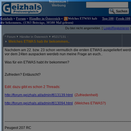
Impressum
|
Werbung
Geizhals
»
Forum
»
Händler in Österreich
»
Welches ETWAS hab
Top-100
|
Fresh-100
ihr bekommen.. (1363 Beiträge, 30580 Mal gelesen)
Du bist nicht angemeldet. [
Login/Registrieren
]
^
Forum
Händler in Österreich
#
5217131
Welches ETWAS hab ihr bekommen..
Nachdem am 22. bzw. 23 schon vermutlich die ersten ETWAS ausgeliefert werden
vor dem 24ten auspacken werdeb nun meine Frage an euch..
Was für ein ETWAS habt ihr bekommen?
Zufrieden? Entäuscht?
Edit: dazu gibt es schon 2 Threads:
http:/
/
forum.geizhals.at/
admin/
t613139.html
(Zufriedenheit)
http:/
/
forum.geizhals.at/
admin/
t613094.html
(Welches ETWAS?)
_____________________________________________________________
Peugeot 207 RC