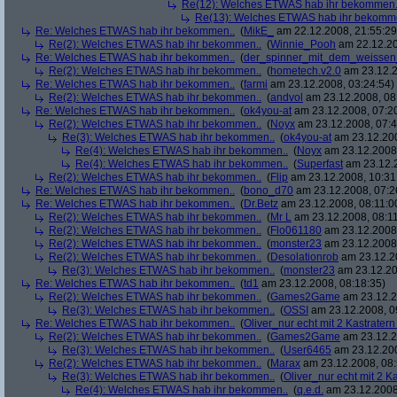
Re(12): Welches ETWAS hab ihr bekommen.
Re(13): Welches ETWAS hab ihr bekomm
Re: Welches ETWAS hab ihr bekommen..
(
MikE_
am 22.12.2008, 21:55:29
Re(2): Welches ETWAS hab ihr bekommen..
(
Winnie_Pooh
am 22.12.20
Re: Welches ETWAS hab ihr bekommen..
(
der_spinner_mit_dem_weissen
Re(2): Welches ETWAS hab ihr bekommen..
(
hometech.v2.0
am 23.12.2
Re: Welches ETWAS hab ihr bekommen..
(
farmi
am 23.12.2008, 03:24:54)
Re(2): Welches ETWAS hab ihr bekommen..
(
andvol
am 23.12.2008, 08
Re: Welches ETWAS hab ihr bekommen..
(
ok4you-at
am 23.12.2008, 07:2
Re(2): Welches ETWAS hab ihr bekommen..
(
Noyx
am 23.12.2008, 07:4
Re(3): Welches ETWAS hab ihr bekommen..
(
ok4you-at
am 23.12.200
Re(4): Welches ETWAS hab ihr bekommen..
(
Noyx
am 23.12.2008,
Re(4): Welches ETWAS hab ihr bekommen..
(
Superfast
am 23.12.2
Re(2): Welches ETWAS hab ihr bekommen..
(
Flip
am 23.12.2008, 10:31
Re: Welches ETWAS hab ihr bekommen..
(
bono_d70
am 23.12.2008, 07:2
Re: Welches ETWAS hab ihr bekommen..
(
Dr.Betz
am 23.12.2008, 08:11:0
Re(2): Welches ETWAS hab ihr bekommen..
(
Mr L
am 23.12.2008, 08:11
Re(2): Welches ETWAS hab ihr bekommen..
(
Flo061180
am 23.12.2008,
Re(2): Welches ETWAS hab ihr bekommen..
(
monster23
am 23.12.2008,
Re(2): Welches ETWAS hab ihr bekommen..
(
Desolationrob
am 23.12.20
Re(3): Welches ETWAS hab ihr bekommen..
(
monster23
am 23.12.20
Re: Welches ETWAS hab ihr bekommen..
(
td1
am 23.12.2008, 08:18:35)
Re(2): Welches ETWAS hab ihr bekommen..
(
Games2Game
am 23.12.2
Re(3): Welches ETWAS hab ihr bekommen..
(
OSSI
am 23.12.2008, 0
Re: Welches ETWAS hab ihr bekommen..
(
Oliver_nur echt mit 2 Kastratern
Re(2): Welches ETWAS hab ihr bekommen..
(
Games2Game
am 23.12.2
Re(3): Welches ETWAS hab ihr bekommen..
(
User6465
am 23.12.200
Re(2): Welches ETWAS hab ihr bekommen..
(
Marax
am 23.12.2008, 08:
Re(3): Welches ETWAS hab ihr bekommen..
(
Oliver_nur echt mit 2 K
Re(4): Welches ETWAS hab ihr bekommen..
(
q.e.d.
am 23.12.2008