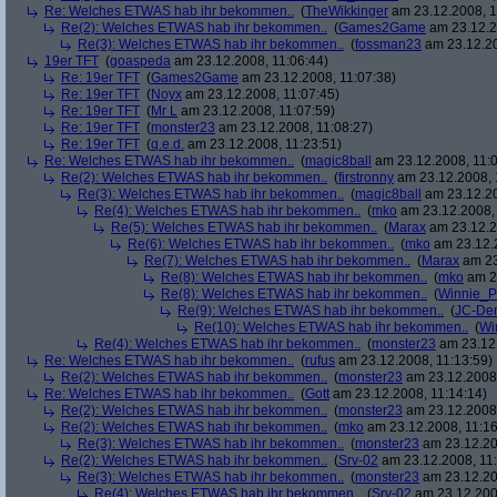
Re: Welches ETWAS hab ihr bekommen..
(
TheWikkinger
am 23.12.2008, 1
Re(2): Welches ETWAS hab ihr bekommen..
(
Games2Game
am 23.12.2
Re(3): Welches ETWAS hab ihr bekommen..
(
fossman23
am 23.12.20
19er TFT
(
goaspeda
am 23.12.2008, 11:06:44)
Re: 19er TFT
(
Games2Game
am 23.12.2008, 11:07:38)
Re: 19er TFT
(
Noyx
am 23.12.2008, 11:07:45)
Re: 19er TFT
(
Mr L
am 23.12.2008, 11:07:59)
Re: 19er TFT
(
monster23
am 23.12.2008, 11:08:27)
Re: 19er TFT
(
q.e.d.
am 23.12.2008, 11:23:51)
Re: Welches ETWAS hab ihr bekommen..
(
magic8ball
am 23.12.2008, 11:0
Re(2): Welches ETWAS hab ihr bekommen..
(
firstronny
am 23.12.2008, 
Re(3): Welches ETWAS hab ihr bekommen..
(
magic8ball
am 23.12.20
Re(4): Welches ETWAS hab ihr bekommen..
(
mko
am 23.12.2008, 
Re(5): Welches ETWAS hab ihr bekommen..
(
Marax
am 23.12.2
Re(6): Welches ETWAS hab ihr bekommen..
(
mko
am 23.12.2
Re(7): Welches ETWAS hab ihr bekommen..
(
Marax
am 23
Re(8): Welches ETWAS hab ihr bekommen..
(
mko
am 23
Re(8): Welches ETWAS hab ihr bekommen..
(
Winnie_
Re(9): Welches ETWAS hab ihr bekommen..
(
JC-De
Re(10): Welches ETWAS hab ihr bekommen..
(
Wi
Re(4): Welches ETWAS hab ihr bekommen..
(
monster23
am 23.12.
Re: Welches ETWAS hab ihr bekommen..
(
rufus
am 23.12.2008, 11:13:59)
Re(2): Welches ETWAS hab ihr bekommen..
(
monster23
am 23.12.2008,
Re: Welches ETWAS hab ihr bekommen..
(
Gott
am 23.12.2008, 11:14:14)
Re(2): Welches ETWAS hab ihr bekommen..
(
monster23
am 23.12.2008,
Re(2): Welches ETWAS hab ihr bekommen..
(
mko
am 23.12.2008, 11:16
Re(3): Welches ETWAS hab ihr bekommen..
(
monster23
am 23.12.20
Re(2): Welches ETWAS hab ihr bekommen..
(
Srv-02
am 23.12.2008, 11:
Re(3): Welches ETWAS hab ihr bekommen..
(
monster23
am 23.12.20
Re(4): Welches ETWAS hab ihr bekommen..
(
Srv-02
am 23.12.2008