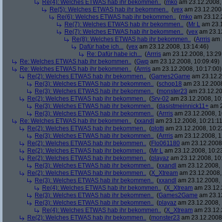
Re(4): Welches ETWAS hab ihr bekommen..
(
mko
am 23.12.2008, 
Re(5): Welches ETWAS hab ihr bekommen..
(
vex
am 23.12.2008
Re(6): Welches ETWAS hab ihr bekommen..
(
mko
am 23.12.2
Re(7): Welches ETWAS hab ihr bekommen..
(
Mr L
am 23.1
Re(7): Welches ETWAS hab ihr bekommen..
(
vex
am 23.12
Re(8): Welches ETWAS hab ihr bekommen..
(
Arrris
am 2
Dafür habe ich...
(
vex
am 23.12.2008, 13:14:46)
Re: Dafür habe ich...
(
Arrris
am 23.12.2008, 13:29
Re: Welches ETWAS hab ihr bekommen..
(
Gwp
am 23.12.2008, 10:09:49)
Re: Welches ETWAS hab ihr bekommen..
(
Arrris
am 23.12.2008, 10:17:00)
Re(2): Welches ETWAS hab ihr bekommen..
(
Games2Game
am 23.12.2
Re(3): Welches ETWAS hab ihr bekommen..
(
schop18
am 23.12.2008
Re(3): Welches ETWAS hab ihr bekommen..
(
monster23
am 23.12.20
Re(2): Welches ETWAS hab ihr bekommen..
(
Srv-02
am 23.12.2008, 10
Re(3): Welches ETWAS hab ihr bekommen..
(
dasistmeinnick11+
am 2
Re(3): Welches ETWAS hab ihr bekommen..
(
Arrris
am 23.12.2008, 1
Re: Welches ETWAS hab ihr bekommen..
(
xxandl
am 23.12.2008, 10:21:11
Re(2): Welches ETWAS hab ihr bekommen..
(
plotti
am 23.12.2008, 10:2
Re(3): Welches ETWAS hab ihr bekommen..
(
Arrris
am 23.12.2008, 1
Re(2): Welches ETWAS hab ihr bekommen..
(
Flo061180
am 23.12.2008,
Re(2): Welches ETWAS hab ihr bekommen..
(
Mr L
am 23.12.2008, 10:2
Re(2): Welches ETWAS hab ihr bekommen..
(
playaz
am 23.12.2008, 10
Re(3): Welches ETWAS hab ihr bekommen..
(
xxandl
am 23.12.2008, 
Re(2): Welches ETWAS hab ihr bekommen..
(
X_Xtream
am 23.12.2008,
Re(3): Welches ETWAS hab ihr bekommen..
(
xxandl
am 23.12.2008, 
Re(4): Welches ETWAS hab ihr bekommen..
(
X_Xtream
am 23.12.
Re(3): Welches ETWAS hab ihr bekommen..
(
Games2Game
am 23.12
Re(3): Welches ETWAS hab ihr bekommen..
(
playaz
am 23.12.2008, 
Re(4): Welches ETWAS hab ihr bekommen..
(
X_Xtream
am 23.12.
Re(2): Welches ETWAS hab ihr bekommen..
(
monster23
am 23.12.2008,