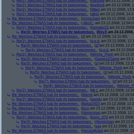
Re(2): Welches ETWAS hab ihr bekommen..
(
hansi99
am 23.12.2008, 1
Re(2): Welches ETWAS hab ihr bekommen..
(
kopfnick
am 23.12.2008, 1
Re(2): Welches ETWAS hab ihr bekommen..
(
littleo
am 23.12.2008, 13:3
Re(2): Welches ETWAS hab ihr bekommen..
(
athis
am 23.12.2008, 14:2
Re: Welches ETWAS hab ihr bekommen..
(
mcmichael
am 23.12.2008, 12:0
Re: Welches ETWAS hab ihr bekommen..
(
-MiniC-
am 23.12.2008, 12:04:0
Re(2): Welches ETWAS hab ihr bekommen..
(
monster23
am 23.12.2008,
Re(3): Welches ETWAS hab ihr bekommen..
(
RevX
am 24.12.2008,
Re: Welches ETWAS hab ihr bekommen..
(
zf
am 23.12.2008, 12:11:46)
Re(2): Welches ETWAS hab ihr bekommen..
(
q.e.d.
am 23.12.2008, 12:
Re(3): Welches ETWAS hab ihr bekommen..
(
zf
am 23.12.2008, 12:2
Re(4): Welches ETWAS hab ihr bekommen..
(
q.e.d.
am 23.12.2008,
Re(2): Welches ETWAS hab ihr bekommen..
(
Winnie_Pooh
am 23.12.20
Re(3): Welches ETWAS hab ihr bekommen..
(
Games2Game
am 23.12
Re(3): Welches ETWAS hab ihr bekommen..
(
zf
am 23.12.2008, 12:2
Re(4): Welches ETWAS hab ihr bekommen..
(
Winnie_Pooh
am 23.
Re(5): Welches ETWAS hab ihr bekommen..
(
zf
am 23.12.2008,
Re(6): Welches ETWAS hab ihr bekommen..
(
Winnie_Pooh
a
Re(7): Welches ETWAS hab ihr bekommen..
(
zf
am 23.12.
Re(8): Welches ETWAS hab ihr bekommen..
(
Winnie_
Re(2): Welches ETWAS hab ihr bekommen..
(
Mr L
am 23.12.2008, 12:2
Re: Welches ETWAS hab ihr bekommen..
(
Marne
am 23.12.2008, 12:19:54
Re(2): Welches ETWAS hab ihr bekommen..
(
wendy
am 23.12.2008, 12
Re: Welches ETWAS hab ihr bekommen..
(
Belial2003
am 23.12.2008, 12:2
Re: Welches ETWAS hab ihr bekommen..
(
toco
am 23.12.2008, 12:26:26)
Re: Welches ETWAS hab ihr bekommen..
(
Atomicman
am 23.12.2008, 12:
Re(2): Welches ETWAS hab ihr bekommen..
(
bono_d70
am 23.12.2008,
Re(3): Welches ETWAS hab ihr bekommen..
(
Atomicman
am 23.12.20
Re(3): Welches ETWAS hab ihr bekommen..
(
vex
am 23.12.2008, 13:
Re: Welches ETWAS hab ihr bekommen..
(
HerzogKraut
am 23.12.2008, 12