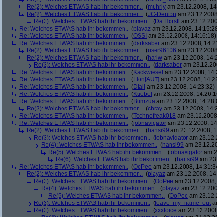
Re(2): Welches ETWAS hab ihr bekommen..
(
muhrly
am 23.12.2008, 14
Re(2): Welches ETWAS hab ihr bekommen..
(
JC-Denton
am 23.12.2008,
Re(3): Welches ETWAS hab ihr bekommen..
(
Da Horstl
am 23.12.200
Re: Welches ETWAS hab ihr bekommen..
(
playaz
am 23.12.2008, 14:15:2
Re: Welches ETWAS hab ihr bekommen..
(
OSSI
am 23.12.2008, 14:16:18)
Re: Welches ETWAS hab ihr bekommen..
(
darksaber
am 23.12.2008, 14:2
Re(2): Welches ETWAS hab ihr bekommen..
(
user96106
am 23.12.2008,
Re(2): Welches ETWAS hab ihr bekommen..
(
hariw
am 23.12.2008, 14:
Re(3): Welches ETWAS hab ihr bekommen..
(
darksaber
am 23.12.200
Re: Welches ETWAS hab ihr bekommen..
(
Kackwiesel
am 23.12.2008, 14:
Re: Welches ETWAS hab ihr bekommen..
(
Lion[AUT]
am 23.12.2008, 14:2
Re: Welches ETWAS hab ihr bekommen..
(
Diall
am 23.12.2008, 14:23:32)
Re: Welches ETWAS hab ihr bekommen..
(
Kuebel
am 23.12.2008, 14:26:1
Re: Welches ETWAS hab ihr bekommen..
(
Bumzua
am 23.12.2008, 14:28:
Re(2): Welches ETWAS hab ihr bekommen..
(
chray
am 23.12.2008, 14:
Re: Welches ETWAS hab ihr bekommen..
(
Technofreak018
am 23.12.2008,
Re: Welches ETWAS hab ihr bekommen..
(
jobnavigator
am 23.12.2008, 14
Re(2): Welches ETWAS hab ihr bekommen..
(
hansi99
am 23.12.2008, 1
Re(3): Welches ETWAS hab ihr bekommen..
(
jobnavigator
am 23.12.2
Re(4): Welches ETWAS hab ihr bekommen..
(
hansi99
am 23.12.20
Re(5): Welches ETWAS hab ihr bekommen..
(
jobnavigator
am 23
Re(6): Welches ETWAS hab ihr bekommen..
(
hansi99
am 23.
Re: Welches ETWAS hab ihr bekommen..
(
OoPee
am 23.12.2008, 14:31:3
Re(2): Welches ETWAS hab ihr bekommen..
(
playaz
am 23.12.2008, 14
Re(3): Welches ETWAS hab ihr bekommen..
(
OoPee
am 23.12.2008, 
Re(4): Welches ETWAS hab ihr bekommen..
(
playaz
am 23.12.200
Re(5): Welches ETWAS hab ihr bekommen..
(
OoPee
am 23.12.2
Re(3): Welches ETWAS hab ihr bekommen..
(
leave_my_name_out
am
Re(3): Welches ETWAS hab ihr bekommen..
(
xxxforce
am 23.12.2008