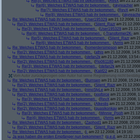
Re(5): Welches ETWAS hab ihr bekommen..
(
RevX
am 21.12.20
Re(6): Welches ETWAS hab ihr bekommen..
(
skyreacher
am 
Re(7): Welches ETWAS hab ihr bekommen..
(
RevX
am 21.
Re(8): Welches ETWAS hab ihr bekommen..
(
skyreach
Re: Welches ETWAS hab ihr bekommen..
(
User195329
am 21.12.2008, 11
Re(2): Welches ETWAS hab ihr bekommen..
(
Silent_Razr
am 21.12.2008
Re(3): Welches ETWAS hab ihr bekommen..
(
User195329
am 21.12.2
Re(4): Welches ETWAS hab ihr bekommen..
(
-Transformer2K-
am 2
Re(5): Welches ETWAS hab ihr bekommen..
(
Silent_Razr
am 21
Re(6): Welches ETWAS hab ihr bekommen..
(
Arrris
am 22.12.
Re: Welches ETWAS hab ihr bekommen..
(
homerdersimpson
am 21.12.200
Re(2): Welches ETWAS hab ihr bekommen..
(
athis
am 21.12.2008, 14:5
Re: Welches ETWAS hab ihr bekommen..
(
stefan2k
am 21.12.2008, 13:54:
Re(2): Welches ETWAS hab ihr bekommen..
(
Flo061180
am 21.12.2008,
Re(3): Welches ETWAS hab ihr bekommen..
(
stefan2k
am 21.12.2008
Re(2): Welches ETWAS hab ihr bekommen..
(
Kalif22
am 21.12.2008, 14
Vom Autor zurückgezogen oder Autor hat seine Registrierung nicht bestätig
Re: Welches ETWAS hab ihr bekommen..
(
Burnsen
am 21.12.2008, 15:24:
Re(2): Welches ETWAS hab ihr bekommen..
(
Silent_Razr
am 21.12.2008
Re: Welches ETWAS hab ihr bekommen..
(
ninoStyLe
am 21.12.2008, 15:5
Re(2): Welches ETWAS hab ihr bekommen..
(
xxxforce
am 21.12.2008, 1
Re(3): Welches ETWAS hab ihr bekommen..
(
RevX
am 21.12.2008, 1
Re(2): Welches ETWAS hab ihr bekommen..
(
Alkestis
am 21.12.2008, 1
Re(2): Welches ETWAS hab ihr bekommen..
(
quasikonkav
am 21.12.200
Re(3): Welches ETWAS hab ihr bekommen..
(
Winnie_Pooh
am 21.12.
Re(4): Welches ETWAS hab ihr bekommen..
(
Arrris
am 22.12.2008,
Re: Welches ETWAS hab ihr bekommen..
(
Zaphod1
am 21.12.2008, 20:10
Re(2): Welches ETWAS hab ihr bekommen..
(
Silent_Razr
am 21.12.2008
Re: Welches ETWAS hab ihr bekommen..
(
j.
am 22.12.2008, 14:19:16)
Ja was haben die ersten Empfänger nun bekommen?
(
q.e.d.
am 22.12.200