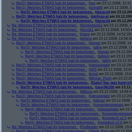
Re(2): Welches ETWAS hab ihr bekommen..
(
vex
am 23.12.2008, 15:31
Re(2): Welches ETWAS hab ihr bekommen..
(
sonja85
am 23.12.2008, 2
Re(3): Welches ETWAS hab ihr bekommen..
(
duracell
am 23.12.200
Re(2): Welches ETWAS hab ihr bekommen..
(
ok4you-at
am 24.12.200
Re(3): Welches ETWAS hab ihr bekommen..
(
duracell
am 25.12.200
Re: Welches ETWAS hab ihr bekommen..
(
illuminatus52
am 23.12.2008, 1
Re: Welches ETWAS hab ihr bekommen..
(
Moz2k1
am 23.12.2008, 14:50:
Re: Welches ETWAS hab ihr bekommen..
(
Hapo
am 23.12.2008, 14:52:28)
Re: Welches ETWAS hab ihr bekommen..
(
taNero
am 23.12.2008, 14:56:3
Re(2): Welches ETWAS hab ihr bekommen..
(
playaz
am 23.12.2008, 14
Re(3): Welches ETWAS hab ihr bekommen..
(
athis
am 23.12.2008, 14
Re(4): Welches ETWAS hab ihr bekommen..
(
playaz
am 23.12.200
Re(4): Welches ETWAS hab ihr bekommen..
(
taNero
am 23.12.200
Re(5): Welches ETWAS hab ihr bekommen..
(
athis
am 23.12.200
Re(2): Welches ETWAS hab ihr bekommen..
(
jobnavigator
am 23.12.200
Re(2): Welches ETWAS hab ihr bekommen..
(
AVS
am 23.12.2008, 15:00
Re(2): Welches ETWAS hab ihr bekommen..
(
brösl
am 23.12.2008, 15:0
Re(2): Welches ETWAS hab ihr bekommen..
(
Winnie_Pooh
am 23.12.20
Re(2): Welches ETWAS hab ihr bekommen..
(
Guten Tag, was kann ich
Re(3): Welches ETWAS hab ihr bekommen..
(
user96106
am 23.12.
Re: Welches ETWAS hab ihr bekommen..
(
Miknux
am 23.12.2008, 14:56:4
Re(2): Welches ETWAS hab ihr bekommen..
(
jobnavigator
am 23.12.200
Re(3): Welches ETWAS hab ihr bekommen..
(
playaz
am 23.12.2008, 
Re(3): Welches ETWAS hab ihr bekommen..
(
homerdersimpson
am 2
Re(4): Welches ETWAS hab ihr bekommen..
(
jobnavigator
am 23.1
Re(5): Welches ETWAS hab ihr bekommen..
(
homerdersimpso
Re(5): Welches ETWAS hab ihr bekommen..
(
hometech.v2.0
am 
Re(4): Welches ETWAS hab ihr bekommen..
(
hometech.v2.0
am 23
Re: Welches ETWAS hab ihr bekommen..
(
FoxMulder
am 23.12.2008, 15:0
Re(2): Welches ETWAS hab ihr bekommen..
(
Silent_Razr
am 23.12.2008