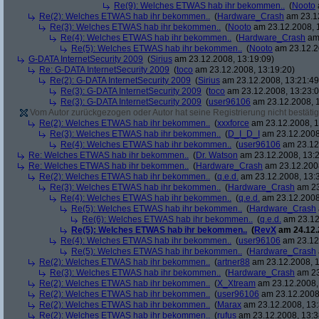
Re(9): Welches ETWAS hab ihr bekommen..
(
Nooto
Re(2): Welches ETWAS hab ihr bekommen..
(
Hardware_Crash
am 23.12
Re(3): Welches ETWAS hab ihr bekommen..
(
Nooto
am 23.12.2008, 
Re(4): Welches ETWAS hab ihr bekommen..
(
Hardware_Crash
am 
Re(5): Welches ETWAS hab ihr bekommen..
(
Nooto
am 23.12.2
G-DATA InternetSecurity 2009
(
Sirius
am 23.12.2008, 13:19:09)
Re: G-DATA InternetSecurity 2009
(
toco
am 23.12.2008, 13:19:20)
Re(2): G-DATA InternetSecurity 2009
(
Sirius
am 23.12.2008, 13:21:49
Re(3): G-DATA InternetSecurity 2009
(
toco
am 23.12.2008, 13:23:0
Re(3): G-DATA InternetSecurity 2009
(
user96106
am 23.12.2008, 1
Vom Autor zurückgezogen oder Autor hat seine Registrierung nicht bestätig
Re(2): Welches ETWAS hab ihr bekommen..
(
xxxforce
am 23.12.2008, 1
Re(3): Welches ETWAS hab ihr bekommen..
(
D_I_D_I
am 23.12.2008
Re(4): Welches ETWAS hab ihr bekommen..
(
user96106
am 23.12.
Re: Welches ETWAS hab ihr bekommen..
(
Dr. Watson
am 23.12.2008, 13:2
Re: Welches ETWAS hab ihr bekommen..
(
Hardware_Crash
am 23.12.2008
Re(2): Welches ETWAS hab ihr bekommen..
(
q.e.d.
am 23.12.2008, 13:
Re(3): Welches ETWAS hab ihr bekommen..
(
Hardware_Crash
am 23
Re(4): Welches ETWAS hab ihr bekommen..
(
q.e.d.
am 23.12.2008
Re(5): Welches ETWAS hab ihr bekommen..
(
Hardware_Crash
Re(6): Welches ETWAS hab ihr bekommen..
(
q.e.d.
am 23.12
Re(5): Welches ETWAS hab ihr bekommen..
(
RevX
am 24.12.
Re(4): Welches ETWAS hab ihr bekommen..
(
user96106
am 23.12.
Re(5): Welches ETWAS hab ihr bekommen..
(
Hardware_Crash
Re(2): Welches ETWAS hab ihr bekommen..
(
artner88
am 23.12.2008, 1
Re(3): Welches ETWAS hab ihr bekommen..
(
Hardware_Crash
am 23
Re(2): Welches ETWAS hab ihr bekommen..
(
X_Xtream
am 23.12.2008,
Re(2): Welches ETWAS hab ihr bekommen..
(
user96106
am 23.12.2008,
Re(2): Welches ETWAS hab ihr bekommen..
(
Marax
am 23.12.2008, 13:
Re(2): Welches ETWAS hab ihr bekommen..
(
rufus
am 23.12.2008, 13:3