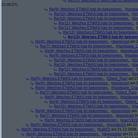
Re(13): Welches ETWAS hab ihr bekomm
21:40:27)
Re(9): Welches ETWAS hab ihr bekommen..
(
homete
Re(10): Welches ETWAS hab ihr bekommen..
(
Arr
Re(10): Welches ETWAS hab ihr bekommen..
(
De
Re(11): Welches ETWAS hab ihr bekommen..
(
Re(11): Welches ETWAS hab ihr bekommen..
(
Re(12): Welches ETWAS hab ihr bekommen.
Re(13): Welches ETWAS hab ihr bekom
Re(6): Welches ETWAS hab ihr bekommen..
(
danielcart
am 2
Re(7): Welches ETWAS hab ihr bekommen..
(
Hardware_C
Re(8): Welches ETWAS hab ihr bekommen..
(
danielcar
Re(9): Welches ETWAS hab ihr bekommen..
(
Hardw
Re(10): Welches ETWAS hab ihr bekommen..
(
[D
Re(10): Welches ETWAS hab ihr bekommen..
(
da
Re(11): Welches ETWAS hab ihr bekommen..
(
Re(10): Welches ETWAS hab ihr bekommen..
(
bo
Re(5): Welches ETWAS hab ihr bekommen..
(
Silent_Razr
am 21
Re(6): Welches ETWAS hab ihr bekommen..
(
danielcart
am 2
Re(6): Welches ETWAS hab ihr bekommen..
(
Hardware_Cra
Re(7): Welches ETWAS hab ihr bekommen..
(
Silent_Razr
Re(8): Welches ETWAS hab ihr bekommen..
(
Hardwar
Re(9): Welches ETWAS hab ihr bekommen..
(
Silent
Re(10): Welches ETWAS hab ihr bekommen..
(
Ha
Re(6): Welches ETWAS hab ihr bekommen..
(
laservision
am 2
Re(7): Welches ETWAS hab ihr bekommen..
(
danielcart
am
Re(8): Welches ETWAS hab ihr bekommen..
(
user1822
Re(5): Welches ETWAS hab ihr bekommen..
(
monster23
am 22.
Re(3): Welches ETWAS hab ihr bekommen..
(
Kalif22
am 21.12.2008, 
Re(4): Welches ETWAS hab ihr bekommen..
(
skyreacher
am 21.12