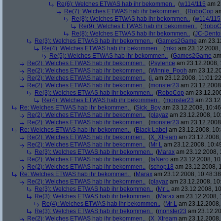
Re(6): Welches ETWAS hab ihr bekommen..
(
w114/115
am 23
Re(7): Welches ETWAS hab ihr bekommen..
(
RoboCop
am
Re(8): Welches ETWAS hab ihr bekommen..
(
w114/115
Re(9): Welches ETWAS hab ihr bekommen..
(
RoboC
Re(8): Welches ETWAS hab ihr bekommen..
(
JC-Dento
Re(3): Welches ETWAS hab ihr bekommen..
(
Games2Game
am 23.12
Re(4): Welches ETWAS hab ihr bekommen..
(
mko
am 23.12.2008, 
Re(5): Welches ETWAS hab ihr bekommen..
(
Games2Game
am 
Re(2): Welches ETWAS hab ihr bekommen..
(
Psylence
am 23.12.2008, 
Re(2): Welches ETWAS hab ihr bekommen..
(
Winnie_Pooh
am 23.12.20
Re(2): Welches ETWAS hab ihr bekommen..
(
j.
am 23.12.2008, 11:01:22
Re(2): Welches ETWAS hab ihr bekommen..
(
monster23
am 23.12.2008,
Re(3): Welches ETWAS hab ihr bekommen..
(
RoboCop
am 23.12.200
Re(4): Welches ETWAS hab ihr bekommen..
(
monster23
am 23.12.
Re: Welches ETWAS hab ihr bekommen..
(
Sick_Boy
am 23.12.2008, 10:46
Re(2): Welches ETWAS hab ihr bekommen..
(
playaz
am 23.12.2008, 10
Re(2): Welches ETWAS hab ihr bekommen..
(
monster23
am 23.12.2008,
Re: Welches ETWAS hab ihr bekommen..
(
Black Label
am 23.12.2008, 10:
Re(2): Welches ETWAS hab ihr bekommen..
(
X_Xtream
am 23.12.2008,
Re(2): Welches ETWAS hab ihr bekommen..
(
Mr L
am 23.12.2008, 10:4
Re(3): Welches ETWAS hab ihr bekommen..
(
Marax
am 23.12.2008, 
Re(2): Welches ETWAS hab ihr bekommen..
(
taNero
am 23.12.2008, 10
Re(2): Welches ETWAS hab ihr bekommen..
(
schop18
am 23.12.2008, 1
Re: Welches ETWAS hab ihr bekommen..
(
Marax
am 23.12.2008, 10:48:38
Re(2): Welches ETWAS hab ihr bekommen..
(
playaz
am 23.12.2008, 10
Re(3): Welches ETWAS hab ihr bekommen..
(
Mr L
am 23.12.2008, 10
Re(3): Welches ETWAS hab ihr bekommen..
(
Marax
am 23.12.2008, 
Re(4): Welches ETWAS hab ihr bekommen..
(
Mr L
am 23.12.2008,
Re(3): Welches ETWAS hab ihr bekommen..
(
monster23
am 23.12.20
Re(2): Welches ETWAS hab ihr bekommen..
(
X_Xtream
am 23.12.2008,