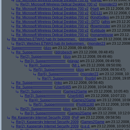
Re: Microsoft Wireless Optical Desktop 700 v2
(
playaz
am 23.12.2008, 0
Re(2): Microsoft Wireless Optical Desktop 700 v2
(
monster23
am 23.1
Re: Microsoft Wireless Optical Desktop 700 v2
(
Harti
am 23.12.2008, 09
Re: Microsoft Wireless Optical Desktop 700 v2
(
DD111
am 23.12.2008, 0
Re: Microsoft Wireless Optical Desktop 700 v2
(
KindGottes
am 23.12.200
Re: Microsoft Wireless Optical Desktop 700 v2 - DITO
(
athis
am 23.12.20
Re: Microsoft Wireless Optical Desktop 700 v2
(
flowminister
am 23.12.20
Re: Microsoft Wireless Optical Desktop 700 v2
(
Evildude
am 23.12.2008,
Re: Microsoft Wireless Optical Desktop 700 v2
(
nonametouse
am 23.12.
Re: Welches ETWAS hab ihr bekommen..
(
ddrobesch
am 23.12.2008, 09:4
Re(2): Welches ETWAS hab ihr bekommen..
(
monster23
am 23.12.2008,
Supperrrrrrrrrrrrrrrrr
(
dizo
am 23.12.2008, 09:48:09)
Re: Supperrrrrrrrrrrrrrrrr
(
ddrobesch
am 23.12.2008, 09:48:45)
Re(2): Supperrrrrrrrrrrrrrrrr
(
dizo
am 23.12.2008, 09:49:46)
Re(3): Supperrrrrrrrrrrrrrrrr
(
playaz
am 23.12.2008, 09:49:59)
Re(4): Supperrrrrrrrrrrrrrrrr
(
Mr L
am 23.12.2008, 09:50:09)
Re(5): Supperrrrrrrrrrrrrrrrr
(
dizo
am 23.12.2008, 09:50:47)
Re(6): Supperrrrrrrrrrrrrrrrr
(
monster23
am 23.12.2008, 10:
Re(7): Supperrrrrrrrrrrrrrrrr
(
[norbi]
am 23.12.2008, 19:0
Re: Supperrrrrrrrrrrrrrrrr
(
mko
am 23.12.2008, 09:56:40)
Re: Supperrrrrrrrrrrrrrrrr
(
User6465
am 23.12.2008, 10:04:30)
Re(2): Supperrrrrrrrrrrrrrrrr
(
Games2Game
am 23.12.2008, 10:05:40)
Re(3): Supperrrrrrrrrrrrrrrrr
(
User6465
am 23.12.2008, 10:07:22)
Re(4): Supperrrrrrrrrrrrrrrrr
(
Games2Game
am 23.12.2008, 10:0
Re(5): Supperrrrrrrrrrrrrrrrr
(
Flo061180
am 23.12.2008, 10:09
Re(2): Supperrrrrrrrrrrrrrrrr
(
dizo
am 23.12.2008, 10:10:31)
Re(3): Supperrrrrrrrrrrrrrrrr
(
Games2Game
am 23.12.2008, 10:12:0
Re: Kaspersky Internet Security 2009
(
PvP
am 23.12.2008, 09:58:56)
Re(2): Kaspersky Internet Security 2009
(
Games2Game
am 23.12.2008,
Re(2): Kaspersky Internet Security 2009
(
q.e.d.
am 23.12.2008, 10:00:5