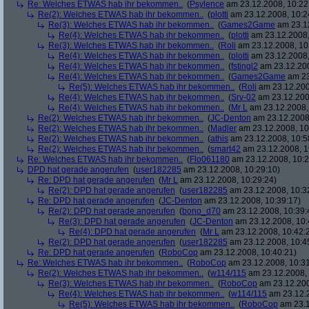
Re: Welches ETWAS hab ihr bekommen..
(
Psylence
am 23.12.2008, 10:22
Re(2): Welches ETWAS hab ihr bekommen..
(
plotti
am 23.12.2008, 10:2
Re(3): Welches ETWAS hab ihr bekommen..
(
Games2Game
am 23.12
Re(4): Welches ETWAS hab ihr bekommen..
(
plotti
am 23.12.2008,
Re(3): Welches ETWAS hab ihr bekommen..
(
Roli
am 23.12.2008, 10
Re(4): Welches ETWAS hab ihr bekommen..
(
plotti
am 23.12.2008,
Re(4): Welches ETWAS hab ihr bekommen..
(
fstingl2
am 23.12.200
Re(4): Welches ETWAS hab ihr bekommen..
(
Games2Game
am 23
Re(5): Welches ETWAS hab ihr bekommen..
(
Roli
am 23.12.200
Re(4): Welches ETWAS hab ihr bekommen..
(
Srv-02
am 23.12.200
Re(4): Welches ETWAS hab ihr bekommen..
(
Mr L
am 23.12.2008,
Re(2): Welches ETWAS hab ihr bekommen..
(
JC-Denton
am 23.12.2008,
Re(2): Welches ETWAS hab ihr bekommen..
(
Madler
am 23.12.2008, 10
Re(2): Welches ETWAS hab ihr bekommen..
(
athis
am 23.12.2008, 10:5
Re(2): Welches ETWAS hab ihr bekommen..
(
smart42
am 23.12.2008, 1
Re: Welches ETWAS hab ihr bekommen..
(
Flo061180
am 23.12.2008, 10:2
DPD hat gerade angerufen
(
user182285
am 23.12.2008, 10:29:10)
Re: DPD hat gerade angerufen
(
Mr L
am 23.12.2008, 10:29:24)
Re(2): DPD hat gerade angerufen
(
user182285
am 23.12.2008, 10:3
Re: DPD hat gerade angerufen
(
JC-Denton
am 23.12.2008, 10:39:17)
Re(2): DPD hat gerade angerufen
(
bono_d70
am 23.12.2008, 10:39:
Re(3): DPD hat gerade angerufen
(
JC-Denton
am 23.12.2008, 10:
Re(4): DPD hat gerade angerufen
(
Mr L
am 23.12.2008, 10:42:
Re(2): DPD hat gerade angerufen
(
user182285
am 23.12.2008, 10:4
Re: DPD hat gerade angerufen
(
RoboCop
am 23.12.2008, 10:40:21)
Re: Welches ETWAS hab ihr bekommen..
(
RoboCop
am 23.12.2008, 10:31
Re(2): Welches ETWAS hab ihr bekommen..
(
w114/115
am 23.12.2008, 
Re(3): Welches ETWAS hab ihr bekommen..
(
RoboCop
am 23.12.200
Re(4): Welches ETWAS hab ihr bekommen..
(
w114/115
am 23.12.2
Re(5): Welches ETWAS hab ihr bekommen..
(
RoboCop
am 23.1