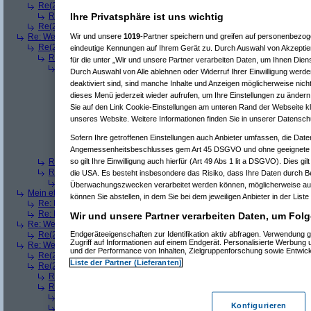
Re(2): Welches ETWAS hab ihr bekommen..
(
Ardjan
am 23.12.2008, 09
Ihre Privatsphäre ist uns wichtig
Re(3): Welches ETWAS hab ihr bekommen..
(
monster23
am 23.12.20
Re(2): Welches ETWAS hab ihr bekommen..
(
User284
am 23.12.2008, 1
Wir und unsere
1019
-Partner speichern und greifen auf personenbezo
Re: Welches ETWAS hab ihr bekommen..
(
Diall
am 23.12.2008, 09:01:20)
Re(2): Welches ETWAS hab ihr bekommen..
(
ddrobesch
am 23.12.2008,
eindeutige Kennungen auf Ihrem Gerät zu. Durch Auswahl von Akzeptier
Re(3): Welches ETWAS hab ihr bekommen..
(
q.e.d.
am 23.12.2008, 0
für die unter „Wir und unsere Partner verarbeiten Daten, um Ihnen Dien
Re(4): Welches ETWAS hab ihr bekommen..
(
Games2Game
am 23
Durch Auswahl von Alle ablehnen oder Widerruf Ihrer Einwilligung werde
Re(5): Welches ETWAS hab ihr bekommen..
(
ddrobesch
am 23.
deaktiviert sind, sind manche Inhalte und Anzeigen möglicherweise nicht
Re(6): Welches ETWAS hab ihr bekommen..
(
q.e.d.
am 23.12
dieses Menü jederzeit wieder aufrufen, um Ihre Einstellungen zu ändern 
Re(5): Welches ETWAS hab ihr bekommen..
(
q.e.d.
am 23.12.20
Sie auf den Link Cookie-Einstellungen am unteren Rand der Webseite kli
Re(6): Welches ETWAS hab ihr bekommen..
(
Games2Game
unseres Website. Weitere Informationen finden Sie in unserer Datensch
Re(7): Welches ETWAS hab ihr bekommen..
(
q.e.d.
am 23.
Re(8): Welches ETWAS hab ihr bekommen..
(
Games2
Sofern Ihre getroffenen Einstellungen auch Anbieter umfassen, die Daten
Re(9): Welches ETWAS hab ihr bekommen..
(
q.e.d.
a
Angemessenheitsbeschlusses gem Art 45 DSGVO und ohne geeignete G
Re(5): Welches ETWAS hab ihr bekommen..
(
monster23
am 23.
so gilt Ihre Einwilligung auch hierfür (Art 49 Abs 1 lit a DSGVO). Dies gi
Re(3): Welches ETWAS hab ihr bekommen..
(
Diall
am 23.12.2008, 09
Re(3): Welches ETWAS hab ihr bekommen..
(
Madler
am 23.12.2008, 
die USA. Es besteht insbesondere das Risiko, dass Ihre Daten durch B
Re(4): Welches ETWAS hab ihr bekommen..
(
Games2Game
am 23
Überwachungszwecken verarbeitet werden können, möglicherweise auc
Mein etwas
(
Winnie_Pooh
am 23.12.2008, 09:12:01)
können Sie abstellen, in dem Sie bei dem jeweiligen Anbieter in der Liste
Re: Mein etwas
(
dizo
am 23.12.2008, 09:24:29)
Re: Mein etwas
(
q.e.d.
am 23.12.2008, 09:40:58)
Wir und unsere Partner verarbeiten Daten, um Folg
Re: Welches ETWAS hab ihr bekommen..
(
Dimmu
am 23.12.2008, 09:12:1
Endgeräteeigenschaften zur Identifikation aktiv abfragen. Verwendung 
Re(2): Welches ETWAS hab ihr bekommen..
(
Games2Game
am 23.12.2
Zugriff auf Informationen auf einem Endgerät. Personalisierte Werbung
Re: Welches ETWAS hab ihr bekommen..
(
markuz90
am 23.12.2008, 09:2
und der Performance von Inhalten, Zielgruppenforschung sowie Entwic
Re(2): Welches ETWAS hab ihr bekommen..
(
Mr L
am 23.12.2008, 09:2
Liste der Partner (Lieferanten)
Re(2): Welches ETWAS hab ihr bekommen..
(
BlackShadow
am 23.12.20
Re(3): Welches ETWAS hab ihr bekommen..
(
User6465
am 23.12.200
Re(3): Welches ETWAS hab ihr bekommen..
(
Flo061180
am 23.12.20
Re(4): Welches ETWAS hab ihr bekommen..
(
Mr L
am 23.12.2008,
Konfigurieren
Re(4): Welches ETWAS hab ihr bekommen..
(
playaz
am 23.12.200