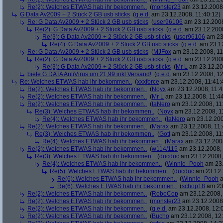
Re(2): Welches ETWAS hab ihr bekommen..
(
monster23
am 23.12.2008,
G Data Av2009 + 2 Stück 2 GB usb sticks
(
q.e.d.
am 23.12.2008, 11:40:12)
Re: G Data Av2009 + 2 Stück 2 GB usb sticks
(
user96106
am 23.12.2008
Re(2): G Data Av2009 + 2 Stück 2 GB usb sticks
(
q.e.d.
am 23.12.2008
Re(3): G Data Av2009 + 2 Stück 2 GB usb sticks
(
user96106
am 23.
Re(4): G Data Av2009 + 2 Stück 2 GB usb sticks
(
q.e.d.
am 23.12
Re: G Data Av2009 + 2 Stück 2 GB usb sticks
(
MJFox
am 23.12.2008, 11
Re(2): G Data Av2009 + 2 Stück 2 GB usb sticks
(
q.e.d.
am 23.12.2008
Re(3): G Data Av2009 + 2 Stück 2 GB usb sticks
(
Mr L
am 23.12.20
biete G DATA AntiVirus um 21,99 inkl Versand!
(
q.e.d.
am 23.12.2008, 12
Re: Welches ETWAS hab ihr bekommen..
(
xxxforce
am 23.12.2008, 11:41:
Re(2): Welches ETWAS hab ihr bekommen..
(
Noyx
am 23.12.2008, 11:4
Re(2): Welches ETWAS hab ihr bekommen..
(
Mr L
am 23.12.2008, 11:44
Re(2): Welches ETWAS hab ihr bekommen..
(
taNero
am 23.12.2008, 11
Re(3): Welches ETWAS hab ihr bekommen..
(
Noyx
am 23.12.2008, 1
Re(4): Welches ETWAS hab ihr bekommen..
(
taNero
am 23.12.200
Re(2): Welches ETWAS hab ihr bekommen..
(
Marax
am 23.12.2008, 11:
Re(3): Welches ETWAS hab ihr bekommen..
(
Gott
am 23.12.2008, 11
Re(4): Welches ETWAS hab ihr bekommen..
(
Marax
am 23.12.2008
Re(2): Welches ETWAS hab ihr bekommen..
(
w114/115
am 23.12.2008, 
Re(3): Welches ETWAS hab ihr bekommen..
(
ducduc
am 23.12.2008,
Re(4): Welches ETWAS hab ihr bekommen..
(
Winnie_Pooh
am 23.
Re(5): Welches ETWAS hab ihr bekommen..
(
ducduc
am 23.12.
Re(6): Welches ETWAS hab ihr bekommen..
(
Winnie_Pooh
a
Re(6): Welches ETWAS hab ihr bekommen..
(
schop18
am 23.
Re(2): Welches ETWAS hab ihr bekommen..
(
RoboCop
am 23.12.2008, 
Re(2): Welches ETWAS hab ihr bekommen..
(
monster23
am 23.12.2008,
Re(2): Welches ETWAS hab ihr bekommen..
(
q.e.d.
am 23.12.2008, 12:
Re(2): Welches ETWAS hab ihr bekommen..
(
Bucho
am 23.12.2008, 12: