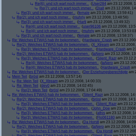
Re(6): und ich wart noch immer...
(
User284
am 23.12.2008, 1
Re(7): und ich wart noch immer...
(
Diall
am 23.12.2008, 14
Re(3): und ich wart noch immer...
(
female
am 23.12.2008, 13:59:41)
Re(2): und ich wart noch immer...
(
muhrly
am 23.12.2008, 13:48:56)
Re(3): und ich wart noch immer...
(
Harti
am 23.12.2008, 13:49:32)
Re(4): und ich wart noch immer...
(
user96106
am 23.12.2008, 13:5
Re(4): und ich wart noch immer...
(
muhrly
am 23.12.2008, 13:53:03
Re(3): und ich wart noch immer...
(
female
am 23.12.2008, 13:58:37)
Re: Welches ETWAS hab ihr bekommen..
(
Hardware_Crash
am 23.12.2008
Re(2): Welches ETWAS hab ihr bekommen..
(
X_Xtream
am 23.12.2008,
Re(3): Welches ETWAS hab ihr bekommen..
(
Hardware_Crash
am 23
Re(2): Welches ETWAS hab ihr bekommen..
(
taNero
am 23.12.2008, 13
Re(3): Welches ETWAS hab ihr bekommen..
(
Silent_Razr
am 23.12.2
Re(4): Welches ETWAS hab ihr bekommen..
(
taNero
am 23.12.200
Re(4): Welches ETWAS hab ihr bekommen..
(
Hardware_Crash
am 
Re: Welches ETWAS hab ihr bekommen..
(
Der Erziehungsberechtigte
am 2
Mein Teil
(
brösl
am 23.12.2008, 13:57:14)
Re: Mein Teil
(
X_Xtream
am 23.12.2008, 14:00:33)
Re: Mein Teil
(
dev0
am 23.12.2008, 14:02:45)
Re(2): Mein Teil
(
brösl
am 23.12.2008, 17:04:49)
Re: Welches ETWAS hab ihr bekommen..
(
Silent_Razr
am 23.12.2008, 14:
Re(2): Welches ETWAS hab ihr bekommen..
(
brösl
am 23.12.2008, 14:1
Re(3): Welches ETWAS hab ihr bekommen..
(
Silent_Razr
am 23.12.2
Re(2): Welches ETWAS hab ihr bekommen..
(
John_Doe
am 23.12.2008,
Re(3): Welches ETWAS hab ihr bekommen..
(
athis
am 23.12.2008, 14
Re(3): Welches ETWAS hab ihr bekommen..
(
Flo061180
am 23.12.20
Re: Welches ETWAS hab ihr bekommen..
(
Da Horstl
am 23.12.2008, 14:09
Re(2): Welches ETWAS hab ihr bekommen..
(
taNero
am 23.12.2008, 14
Re(3): Welches ETWAS hab ihr bekommen..
(
Da Horstl
am 23.12.200
Re(2): Welches ETWAS hab ihr bekommen..
(
Silent_Razr
am 23.12.2008