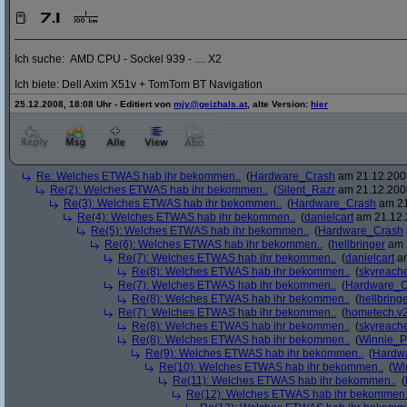
_____________________________________________________________
Ich suche: AMD CPU - Sockel 939 - .... X2
Ich biete: Dell Axim X51v + TomTom BT Navigation
25.12.2008, 18:08 Uhr - Editiert von
mjy@geizhals.at
, alte Version:
hier
Re: Welches ETWAS hab ihr bekommen..
(
Hardware_Crash
am 21.12.2008
Re(2): Welches ETWAS hab ihr bekommen..
(
Silent_Razr
am 21.12.2008
Re(3): Welches ETWAS hab ihr bekommen..
(
Hardware_Crash
am 21
Re(4): Welches ETWAS hab ihr bekommen..
(
danielcart
am 21.12.
Re(5): Welches ETWAS hab ihr bekommen..
(
Hardware_Crash
Re(6): Welches ETWAS hab ihr bekommen..
(
hellbringer
am 2
Re(7): Welches ETWAS hab ihr bekommen..
(
danielcart
am
Re(8): Welches ETWAS hab ihr bekommen..
(
skyreach
Re(7): Welches ETWAS hab ihr bekommen..
(
Hardware_C
Re(8): Welches ETWAS hab ihr bekommen..
(
hellbring
Re(7): Welches ETWAS hab ihr bekommen..
(
hometech.v2
Re(8): Welches ETWAS hab ihr bekommen..
(
skyreach
Re(8): Welches ETWAS hab ihr bekommen..
(
Winnie_
Re(9): Welches ETWAS hab ihr bekommen..
(
Hardw
Re(10): Welches ETWAS hab ihr bekommen..
(
Wi
Re(11): Welches ETWAS hab ihr bekommen..
(
Re(12): Welches ETWAS hab ihr bekommen.