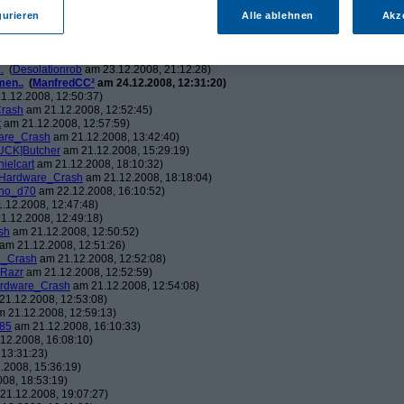
ch.v2.0
am 23.12.2008, 01:58:09)
ris
am 23.12.2008, 08:25:26)
gurieren
Alle ablehnen
Akz
solationrob
am 23.12.2008, 11:27:14)
monster23
am 23.12.2008, 12:01:47)
hometech.v2.0
am 23.12.2008, 15:53:58)
.
(
Desolationrob
am 23.12.2008, 21:12:28)
men..
(
ManfredCC²
am 24.12.2008, 12:31:20)
1.12.2008, 12:50:37)
rash
am 21.12.2008, 12:52:45)
t
am 21.12.2008, 12:57:59)
are_Crash
am 21.12.2008, 13:42:40)
UCK]Butcher
am 21.12.2008, 15:29:19)
nielcart
am 21.12.2008, 18:10:32)
Hardware_Crash
am 21.12.2008, 18:18:04)
no_d70
am 22.12.2008, 16:10:52)
.12.2008, 12:47:48)
1.12.2008, 12:49:18)
sh
am 21.12.2008, 12:50:52)
am 21.12.2008, 12:51:26)
e_Crash
am 21.12.2008, 12:52:08)
_Razr
am 21.12.2008, 12:52:59)
rdware_Crash
am 21.12.2008, 12:54:08)
1.12.2008, 12:53:08)
 21.12.2008, 12:59:13)
85
am 21.12.2008, 16:10:33)
12.2008, 16:08:10)
13:31:23)
.2008, 15:36:19)
08, 18:53:19)
21.12.2008, 19:07:27)