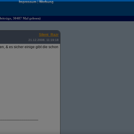
Impressum
|
Werbung
iträge, 30487 Mal gelesen)
Silent_Razr
21.12.2008, 11:19:18
, & es sicher einige gibt die schon
___________________