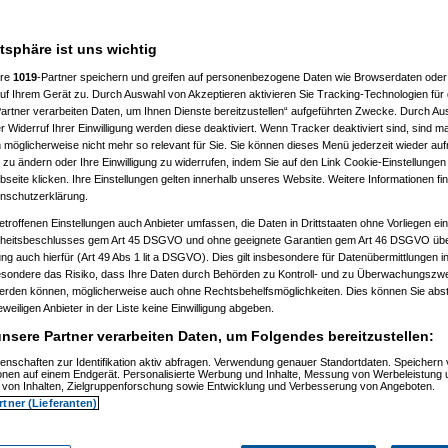
___________________
atsphäre ist uns wichtig
ere
1019
-Partner speichern und greifen auf personenbezogene Daten wie Browserdaten oder 
f Ihrem Gerät zu. Durch Auswahl von Akzeptieren aktivieren Sie Tracking-Technologien für d
artner verarbeiten Daten, um Ihnen Dienste bereitzustellen“ aufgeführten Zwecke. Durch Aus
 Widerruf Ihrer Einwilligung werden diese deaktiviert. Wenn Tracker deaktiviert sind, sind m
 möglicherweise nicht mehr so relevant für Sie. Sie können dieses Menü jederzeit wieder auf
 zu ändern oder Ihre Einwilligung zu widerrufen, indem Sie auf den Link Cookie-Einstellunge
, 11:32:52)
eite klicken. Ihre Einstellungen gelten innerhalb unseres Website. Weitere Informationen fin
, 11:35:10)
nschutzerklärung.
.12.2008, 11:37:53)
etroffenen Einstellungen auch Anbieter umfassen, die Daten in Drittstaaten ohne Vorliegen ei
2008, 12:40:07)
am 21.12.2008, 12:43:46)
itsbeschlusses gem Art 45 DSGVO und ohne geeignete Garantien gem Art 46 DSGVO übermi
1.12.2008, 12:46:42)
gung auch hierfür (Art 49 Abs 1 lit a DSGVO). Dies gilt insbesondere für Datenübermittlungen i
 21.12.2008, 12:48:51)
esondere das Risiko, dass Ihre Daten durch Behörden zu Kontroll- und zu Überwachungsz
er
am 21.12.2008, 15:29:14)
werden können, möglicherweise auch ohne Rechtsbehelfsmöglichkeiten. Dies können Sie abst
rash
am 21.12.2008, 12:49:41)
eweiligen Anbieter in der Liste keine Einwilligung abgeben.
er
am 21.12.2008, 12:59:58)
.0
am 22.12.2008, 19:52:16)
nsere Partner verarbeiten Daten, um Folgendes bereitzustellen:
er
am 22.12.2008, 20:38:25)
Pooh
am 22.12.2008, 20:56:19)
enschaften zur Identifikation aktiv abfragen. Verwendung genauer Standortdaten. Speichern 
ionen auf einem Endgerät. Personalisierte Werbung und Inhalte, Messung von Werbeleistung 
are_Crash
am 22.12.2008, 21:01:14)
von Inhalten, Zielgruppenforschung sowie Entwicklung und Verbesserung von Angeboten.
nnie_Pooh
am 22.12.2008, 21:06:19)
rtner (Lieferanten)
Hardware_Crash
am 22.12.2008, 21:26:38)
.
(
Winnie_Pooh
am 22.12.2008, 21:38:05)
en..
(
Hardware_Crash
am 22.12.2008, 21:40:27)