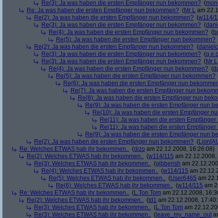
Re(3): Ja was haben die ersten Empfänger nun bekommen?
(
mon
Re: Ja was haben die ersten Empfänger nun bekommen?
(
Mr L
am 22.1
Re(2): Ja was haben die ersten Empfänger nun bekommen?
(
w114/1
Re(3): Ja was haben die ersten Empfänger nun bekommen?
(
dani
Re(4): Ja was haben die ersten Empfänger nun bekommen?
(
b
Re(5): Ja was haben die ersten Empfänger nun bekommen?
Re(2): Ja was haben die ersten Empfänger nun bekommen?
(
danielc
Re(3): Ja was haben die ersten Empfänger nun bekommen?
(
q.e.d
Re(3): Ja was haben die ersten Empfänger nun bekommen?
(
Mr L
Re(4): Ja was haben die ersten Empfänger nun bekommen?
(
d
Re(5): Ja was haben die ersten Empfänger nun bekommen?
Re(6): Ja was haben die ersten Empfänger nun bekomme
Re(7): Ja was haben die ersten Empfänger nun beko
Re(8): Ja was haben die ersten Empfänger nun be
Re(9): Ja was haben die ersten Empfänger nun
Re(10): Ja was haben die ersten Empfänger 
Re(11): Ja was haben die ersten Empfänge
Re(11): Ja was haben die ersten Empfänge
Re(9): Ja was haben die ersten Empfänger nun
Re(2): Ja was haben die ersten Empfänger nun bekommen?
(
Lion[A
Re: Welches ETWAS hab ihr bekommen..
(
dizo
am 22.12.2008, 16:26:08)
Re(2): Welches ETWAS hab ihr bekommen..
(
w114/115
am 22.12.2008, 
Re(3): Welches ETWAS hab ihr bekommen..
(
gibberish
am 22.12.200
Re(4): Welches ETWAS hab ihr bekommen..
(
w114/115
am 22.12.2
Re(5): Welches ETWAS hab ihr bekommen..
(
User6465
am 22.1
Re(6): Welches ETWAS hab ihr bekommen..
(
w114/115
am 22
Re: Welches ETWAS hab ihr bekommen..
(
L.Ton Tom
am 22.12.2008, 16:3
Re(2): Welches ETWAS hab ihr bekommen..
(
td1
am 22.12.2008, 17:40:
Re(3): Welches ETWAS hab ihr bekommen..
(
L.Ton Tom
am 22.12.200
Re(3): Welches ETWAS hab ihr bekommen..
(
leave_my_name_out
am