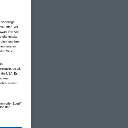
eindeutige
ie unter „Wir
wahl von Alle
anche Inhalte
rufen, um Ihre
n am unteren
den Sie in
nes
tteln, so gilt
n die USA. Es
wecken
ellen, in dem
von oder Zugriff
und der