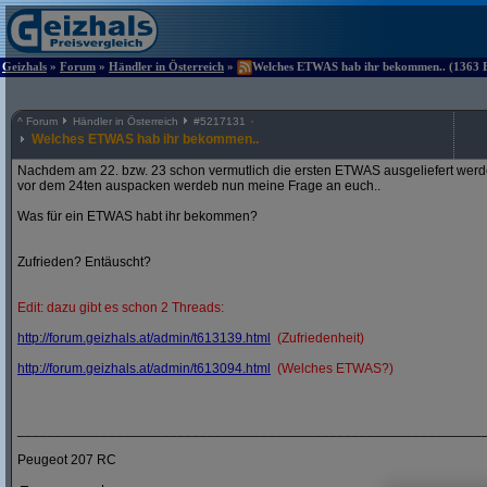
Geizhals
»
Forum
»
Händler in Österreich
»
Welches ETWAS hab ihr bekommen.. (1363 Be
^
Forum
Händler in Österreich
#
5217131
Welches ETWAS hab ihr bekommen..
Nachdem am 22. bzw. 23 schon vermutlich die ersten ETWAS ausgeliefert werden
vor dem 24ten auspacken werdeb nun meine Frage an euch..
Was für ein ETWAS habt ihr bekommen?
Zufrieden? Entäuscht?
Edit: dazu gibt es schon 2 Threads:
http:/
/
forum.geizhals.at/
admin/
t613139.html
(Zufriedenheit)
http:/
/
forum.geizhals.at/
admin/
t613094.html
(Welches ETWAS?)
_____________________________________________________________
Peugeot 207 RC