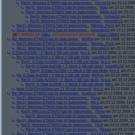
Re(3): Welches ETWAS hab ihr bekommen..
(
schop18
am 23.12.2008
Re(4): Welches ETWAS hab ihr bekommen..
(
mko
am 23.12.2008, 
Re(4): Welches ETWAS hab ihr bekommen..
(
Mikey123
am 23.12.2
Re(5): Welches ETWAS hab ihr bekommen..
(
schop18
am 23.12
Re(5): Welches ETWAS hab ihr bekommen..
(
monster23
am 23.
Re(2): Welches ETWAS hab ihr bekommen..
(
Winnie_Pooh
am 23.12.20
Re(2): Welches ETWAS hab ihr bekommen..
(
monster23
am 23.12.2008,
PLONKED von
mtths
: auf userwunsch geloescht
(
User128884
am 23.12
Re: Welches ETWAS hab ihr bekommen..
(
MJFox
am 23.12.2008, 11:36:54
Re(2): Welches ETWAS hab ihr bekommen..
(
Winnie_Pooh
am 23.12.20
Re(2): Welches ETWAS hab ihr bekommen..
(
monster23
am 23.12.2008,
G Data Av2009 + 2 Stück 2 GB usb sticks
(
q.e.d.
am 23.12.2008, 11:40:12)
Re: G Data Av2009 + 2 Stück 2 GB usb sticks
(
user96106
am 23.12.2008
Re(2): G Data Av2009 + 2 Stück 2 GB usb sticks
(
q.e.d.
am 23.12.2008
Re(3): G Data Av2009 + 2 Stück 2 GB usb sticks
(
user96106
am 23.
Re(4): G Data Av2009 + 2 Stück 2 GB usb sticks
(
q.e.d.
am 23.12
Re: G Data Av2009 + 2 Stück 2 GB usb sticks
(
MJFox
am 23.12.2008, 11
Re(2): G Data Av2009 + 2 Stück 2 GB usb sticks
(
q.e.d.
am 23.12.2008
Re(3): G Data Av2009 + 2 Stück 2 GB usb sticks
(
Mr L
am 23.12.20
biete G DATA AntiVirus um 21,99 inkl Versand!
(
q.e.d.
am 23.12.2008, 12
Re: Welches ETWAS hab ihr bekommen..
(
xxxforce
am 23.12.2008, 11:41:
Re(2): Welches ETWAS hab ihr bekommen..
(
Noyx
am 23.12.2008, 11:4
Re(2): Welches ETWAS hab ihr bekommen..
(
Mr L
am 23.12.2008, 11:44
Re(2): Welches ETWAS hab ihr bekommen..
(
taNero
am 23.12.2008, 11
Re(3): Welches ETWAS hab ihr bekommen..
(
Noyx
am 23.12.2008, 1
Re(4): Welches ETWAS hab ihr bekommen..
(
taNero
am 23.12.200
Re(2): Welches ETWAS hab ihr bekommen..
(
Marax
am 23.12.2008, 11:
Re(3): Welches ETWAS hab ihr bekommen..
(
Gott
am 23.12.2008, 11
Re(4): Welches ETWAS hab ihr bekommen..
(
Marax
am 23.12.2008
Re(2): Welches ETWAS hab ihr bekommen..
(
w114/115
am 23.12.2008, 