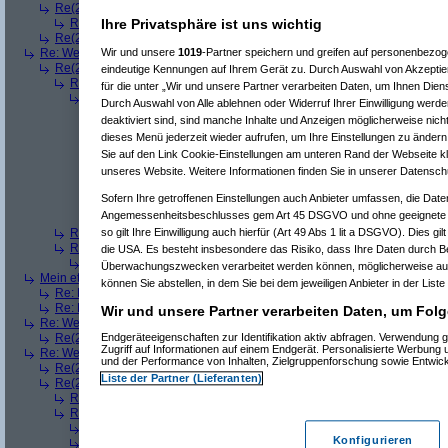
Re(2): Welches ETWAS hab ihr bekommen..
(
Ardjan
am 23.12.2008, 09
Ihre Privatsphäre ist uns wichtig
Re(3): Welches ETWAS hab ihr bekommen..
(
monster23
am 23.12.20
Re(2): Welches ETWAS hab ihr bekommen..
(
User284
am 23.12.2008, 1
Wir und unsere
1019
-Partner speichern und greifen auf personenbezo
Re: Welches ETWAS hab ihr bekommen..
(
Diall
am 23.12.2008, 09:01:20)
Re(2): Welches ETWAS hab ihr bekommen..
(
ddrobesch
am 23.12.2008,
eindeutige Kennungen auf Ihrem Gerät zu. Durch Auswahl von Akzeptier
Re(3): Welches ETWAS hab ihr bekommen..
(
q.e.d.
am 23.12.2008, 0
für die unter „Wir und unsere Partner verarbeiten Daten, um Ihnen Dien
Re(4): Welches ETWAS hab ihr bekommen..
(
Games2Game
am 23
Durch Auswahl von Alle ablehnen oder Widerruf Ihrer Einwilligung werde
Re(5): Welches ETWAS hab ihr bekommen..
(
ddrobesch
am 23.
deaktiviert sind, sind manche Inhalte und Anzeigen möglicherweise nicht
Re(6): Welches ETWAS hab ihr bekommen..
(
q.e.d.
am 23.12
dieses Menü jederzeit wieder aufrufen, um Ihre Einstellungen zu ändern 
Re(5): Welches ETWAS hab ihr bekommen..
(
q.e.d.
am 23.12.20
Sie auf den Link Cookie-Einstellungen am unteren Rand der Webseite kli
Re(6): Welches ETWAS hab ihr bekommen..
(
Games2Game
unseres Website. Weitere Informationen finden Sie in unserer Datensch
Re(7): Welches ETWAS hab ihr bekommen..
(
q.e.d.
am 23.
Re(8): Welches ETWAS hab ihr bekommen..
(
Games2
Sofern Ihre getroffenen Einstellungen auch Anbieter umfassen, die Daten
Re(9): Welches ETWAS hab ihr bekommen..
(
q.e.d.
a
Angemessenheitsbeschlusses gem Art 45 DSGVO und ohne geeignete G
Re(5): Welches ETWAS hab ihr bekommen..
(
monster23
am 23.
so gilt Ihre Einwilligung auch hierfür (Art 49 Abs 1 lit a DSGVO). Dies gi
Re(3): Welches ETWAS hab ihr bekommen..
(
Diall
am 23.12.2008, 09
Re(3): Welches ETWAS hab ihr bekommen..
(
Madler
am 23.12.2008, 
die USA. Es besteht insbesondere das Risiko, dass Ihre Daten durch B
Re(4): Welches ETWAS hab ihr bekommen..
(
Games2Game
am 23
Überwachungszwecken verarbeitet werden können, möglicherweise auc
Mein etwas
(
Winnie_Pooh
am 23.12.2008, 09:12:01)
können Sie abstellen, in dem Sie bei dem jeweiligen Anbieter in der Liste
Re: Mein etwas
(
dizo
am 23.12.2008, 09:24:29)
Re: Mein etwas
(
q.e.d.
am 23.12.2008, 09:40:58)
Wir und unsere Partner verarbeiten Daten, um Folg
Re: Welches ETWAS hab ihr bekommen..
(
Dimmu
am 23.12.2008, 09:12:1
Endgeräteeigenschaften zur Identifikation aktiv abfragen. Verwendung 
Re(2): Welches ETWAS hab ihr bekommen..
(
Games2Game
am 23.12.2
Zugriff auf Informationen auf einem Endgerät. Personalisierte Werbung
Re: Welches ETWAS hab ihr bekommen..
(
markuz90
am 23.12.2008, 09:2
und der Performance von Inhalten, Zielgruppenforschung sowie Entwic
Re(2): Welches ETWAS hab ihr bekommen..
(
Mr L
am 23.12.2008, 09:2
Liste der Partner (Lieferanten)
Re(2): Welches ETWAS hab ihr bekommen..
(
BlackShadow
am 23.12.20
Re(3): Welches ETWAS hab ihr bekommen..
(
User6465
am 23.12.200
Re(3): Welches ETWAS hab ihr bekommen..
(
Flo061180
am 23.12.20
Re(4): Welches ETWAS hab ihr bekommen..
(
Mr L
am 23.12.2008,
Konfigurieren
Re(4): Welches ETWAS hab ihr bekommen..
(
playaz
am 23.12.200