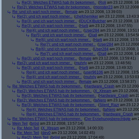
Re(3): Welches ETWAS hab ihr bekommen..
(
Roli
am 23.12.2008, 16
Re(2): Welches ETWAS hab ihr bekommen..
(
monster23
am 23.12.2008,
Re: und ich wart noch immer...
(
female
am 23.12.2008, 13:39:03)
Re(2): und ich wart noch immer...
(
chefchemiker
am 23.12.2008, 13:43:3
Re(3): und ich wart noch immer...
(
[DUCK]Butcher
am 23.12.2008, 13
Re(3): und ich wart noch immer...
(
Harti
am 23.12.2008, 13:47:55)
Re(4): und ich wart noch immer...
(
User284
am 23.12.2008, 13:51:
Re(5): und ich wart noch immer...
(
Diall
am 23.12.2008, 13:54:5
Re(6): und ich wart noch immer...
(
Harti
am 23.12.2008, 13:5
Re(7): und ich wart noch immer...
(
User284
am 23.12.2008
Re(6): und ich wart noch immer...
(
User284
am 23.12.2008, 1
Re(7): und ich wart noch immer...
(
Diall
am 23.12.2008, 14
Re(3): und ich wart noch immer...
(
female
am 23.12.2008, 13:59:41)
Re(2): und ich wart noch immer...
(
muhrly
am 23.12.2008, 13:48:56)
Re(3): und ich wart noch immer...
(
Harti
am 23.12.2008, 13:49:32)
Re(4): und ich wart noch immer...
(
user96106
am 23.12.2008, 13:5
Re(4): und ich wart noch immer...
(
muhrly
am 23.12.2008, 13:53:03
Re(3): und ich wart noch immer...
(
female
am 23.12.2008, 13:58:37)
Re: Welches ETWAS hab ihr bekommen..
(
Hardware_Crash
am 23.12.2008
Re(2): Welches ETWAS hab ihr bekommen..
(
X_Xtream
am 23.12.2008,
Re(3): Welches ETWAS hab ihr bekommen..
(
Hardware_Crash
am 23
Re(2): Welches ETWAS hab ihr bekommen..
(
taNero
am 23.12.2008, 13
Re(3): Welches ETWAS hab ihr bekommen..
(
Silent_Razr
am 23.12.2
Re(4): Welches ETWAS hab ihr bekommen..
(
taNero
am 23.12.200
Re(4): Welches ETWAS hab ihr bekommen..
(
Hardware_Crash
am 
Re: Welches ETWAS hab ihr bekommen..
(
Der Erziehungsberechtigte
am 2
Mein Teil
(
brösl
am 23.12.2008, 13:57:14)
Re: Mein Teil
(
X_Xtream
am 23.12.2008, 14:00:33)
Re: Mein Teil
(
dev0
am 23.12.2008, 14:02:45)
Re(2): Mein Teil
(
brösl
am 23.12.2008, 17:04:49)