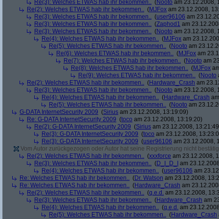
Re(3): Welches ETWAS hab ihr bekommen..
(
Nooto
am 23.12.2008, 
Re(2): Welches ETWAS hab ihr bekommen..
(
MJFox
am 23.12.2008, 13
Re(3): Welches ETWAS hab ihr bekommen..
(
user96106
am 23.12.20
Re(3): Welches ETWAS hab ihr bekommen..
(
Zaphod1
am 23.12.2008
Re(3): Welches ETWAS hab ihr bekommen..
(
Nooto
am 23.12.2008, 
Re(4): Welches ETWAS hab ihr bekommen..
(
MJFox
am 23.12.200
Re(5): Welches ETWAS hab ihr bekommen..
(
Nooto
am 23.12.2
Re(6): Welches ETWAS hab ihr bekommen..
(
MJFox
am 23.1
Re(7): Welches ETWAS hab ihr bekommen..
(
Nooto
am 23
Re(8): Welches ETWAS hab ihr bekommen..
(
MJFox
am
Re(9): Welches ETWAS hab ihr bekommen..
(
Nooto
Re(2): Welches ETWAS hab ihr bekommen..
(
Hardware_Crash
am 23.12
Re(3): Welches ETWAS hab ihr bekommen..
(
Nooto
am 23.12.2008, 
Re(4): Welches ETWAS hab ihr bekommen..
(
Hardware_Crash
am 
Re(5): Welches ETWAS hab ihr bekommen..
(
Nooto
am 23.12.2
G-DATA InternetSecurity 2009
(
Sirius
am 23.12.2008, 13:19:09)
Re: G-DATA InternetSecurity 2009
(
toco
am 23.12.2008, 13:19:20)
Re(2): G-DATA InternetSecurity 2009
(
Sirius
am 23.12.2008, 13:21:49
Re(3): G-DATA InternetSecurity 2009
(
toco
am 23.12.2008, 13:23:0
Re(3): G-DATA InternetSecurity 2009
(
user96106
am 23.12.2008, 1
Vom Autor zurückgezogen oder Autor hat seine Registrierung nicht bestätig
Re(2): Welches ETWAS hab ihr bekommen..
(
xxxforce
am 23.12.2008, 1
Re(3): Welches ETWAS hab ihr bekommen..
(
D_I_D_I
am 23.12.2008
Re(4): Welches ETWAS hab ihr bekommen..
(
user96106
am 23.12.
Re: Welches ETWAS hab ihr bekommen..
(
Dr. Watson
am 23.12.2008, 13:2
Re: Welches ETWAS hab ihr bekommen..
(
Hardware_Crash
am 23.12.2008
Re(2): Welches ETWAS hab ihr bekommen..
(
q.e.d.
am 23.12.2008, 13:
Re(3): Welches ETWAS hab ihr bekommen..
(
Hardware_Crash
am 23
Re(4): Welches ETWAS hab ihr bekommen..
(
q.e.d.
am 23.12.2008
Re(5): Welches ETWAS hab ihr bekommen..
(
Hardware_Crash