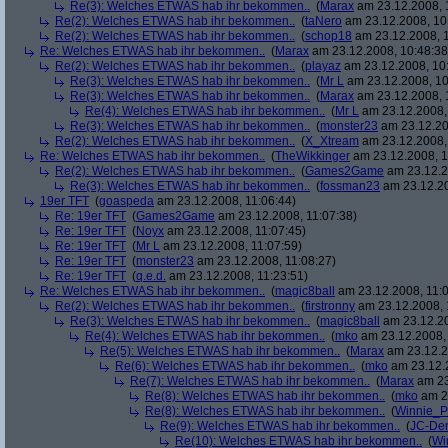
Re(3): Welches ETWAS hab ihr bekommen..
(
Marax
am 23.12.2008, 
Re(2): Welches ETWAS hab ihr bekommen..
(
taNero
am 23.12.2008, 10
Re(2): Welches ETWAS hab ihr bekommen..
(
schop18
am 23.12.2008, 1
Re: Welches ETWAS hab ihr bekommen..
(
Marax
am 23.12.2008, 10:48:38
Re(2): Welches ETWAS hab ihr bekommen..
(
playaz
am 23.12.2008, 10
Re(3): Welches ETWAS hab ihr bekommen..
(
Mr L
am 23.12.2008, 10
Re(3): Welches ETWAS hab ihr bekommen..
(
Marax
am 23.12.2008, 
Re(4): Welches ETWAS hab ihr bekommen..
(
Mr L
am 23.12.2008,
Re(3): Welches ETWAS hab ihr bekommen..
(
monster23
am 23.12.20
Re(2): Welches ETWAS hab ihr bekommen..
(
X_Xtream
am 23.12.2008,
Re: Welches ETWAS hab ihr bekommen..
(
TheWikkinger
am 23.12.2008, 1
Re(2): Welches ETWAS hab ihr bekommen..
(
Games2Game
am 23.12.2
Re(3): Welches ETWAS hab ihr bekommen..
(
fossman23
am 23.12.20
19er TFT
(
goaspeda
am 23.12.2008, 11:06:44)
Re: 19er TFT
(
Games2Game
am 23.12.2008, 11:07:38)
Re: 19er TFT
(
Noyx
am 23.12.2008, 11:07:45)
Re: 19er TFT
(
Mr L
am 23.12.2008, 11:07:59)
Re: 19er TFT
(
monster23
am 23.12.2008, 11:08:27)
Re: 19er TFT
(
q.e.d.
am 23.12.2008, 11:23:51)
Re: Welches ETWAS hab ihr bekommen..
(
magic8ball
am 23.12.2008, 11:0
Re(2): Welches ETWAS hab ihr bekommen..
(
firstronny
am 23.12.2008, 
Re(3): Welches ETWAS hab ihr bekommen..
(
magic8ball
am 23.12.20
Re(4): Welches ETWAS hab ihr bekommen..
(
mko
am 23.12.2008, 
Re(5): Welches ETWAS hab ihr bekommen..
(
Marax
am 23.12.2
Re(6): Welches ETWAS hab ihr bekommen..
(
mko
am 23.12.2
Re(7): Welches ETWAS hab ihr bekommen..
(
Marax
am 23
Re(8): Welches ETWAS hab ihr bekommen..
(
mko
am 23
Re(8): Welches ETWAS hab ihr bekommen..
(
Winnie_
Re(9): Welches ETWAS hab ihr bekommen..
(
JC-De
Re(10): Welches ETWAS hab ihr bekommen..
(
Wi