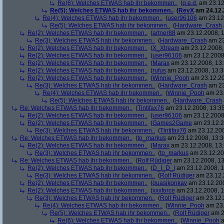
Re(6): Welches ETWAS hab ihr bekommen..
(
q.e.d.
am 23.12
Re(5): Welches ETWAS hab ihr bekommen..
(
RevX
am 24.12.
Re(4): Welches ETWAS hab ihr bekommen..
(
user96106
am 23.12.
Re(5): Welches ETWAS hab ihr bekommen..
(
Hardware_Crash
Re(2): Welches ETWAS hab ihr bekommen..
(
artner88
am 23.12.2008, 1
Re(3): Welches ETWAS hab ihr bekommen..
(
Hardware_Crash
am 23
Re(2): Welches ETWAS hab ihr bekommen..
(
X_Xtream
am 23.12.2008,
Re(2): Welches ETWAS hab ihr bekommen..
(
user96106
am 23.12.2008,
Re(2): Welches ETWAS hab ihr bekommen..
(
Marax
am 23.12.2008, 13:
Re(2): Welches ETWAS hab ihr bekommen..
(
rufus
am 23.12.2008, 13:3
Re(2): Welches ETWAS hab ihr bekommen..
(
Winnie_Pooh
am 23.12.20
Re(3): Welches ETWAS hab ihr bekommen..
(
Hardware_Crash
am 23
Re(4): Welches ETWAS hab ihr bekommen..
(
Winnie_Pooh
am 23.
Re(5): Welches ETWAS hab ihr bekommen..
(
Hardware_Crash
Re: Welches ETWAS hab ihr bekommen..
(
Tintifax76
am 23.12.2008, 13:35
Re(2): Welches ETWAS hab ihr bekommen..
(
user96106
am 23.12.2008,
Re(2): Welches ETWAS hab ihr bekommen..
(
Games2Game
am 23.12.2
Re(3): Welches ETWAS hab ihr bekommen..
(
Tintifax76
am 23.12.200
Re: Welches ETWAS hab ihr bekommen..
(
to_markus
am 23.12.2008, 13:3
Re(2): Welches ETWAS hab ihr bekommen..
(
Marax
am 23.12.2008, 13:
Re(3): Welches ETWAS hab ihr bekommen..
(
to_markus
am 23.12.20
Re: Welches ETWAS hab ihr bekommen..
(
Rolf Rüdiger
am 23.12.2008, 13
Re(2): Welches ETWAS hab ihr bekommen..
(
D_I_D_I
am 23.12.2008, 1
Re(3): Welches ETWAS hab ihr bekommen..
(
Rolf Rüdiger
am 23.12.
Re(2): Welches ETWAS hab ihr bekommen..
(
quasikonkav
am 23.12.200
Re(2): Welches ETWAS hab ihr bekommen..
(
xxxforce
am 23.12.2008, 1
Re(3): Welches ETWAS hab ihr bekommen..
(
Rolf Rüdiger
am 23.12.
Re(4): Welches ETWAS hab ihr bekommen..
(
Winnie_Pooh
am 23.
Re(5): Welches ETWAS hab ihr bekommen..
(
Rolf Rüdiger
am 2
Re(6): Welches ETWAS hab ihr bekommen..
(
Winnie_Pooh
a