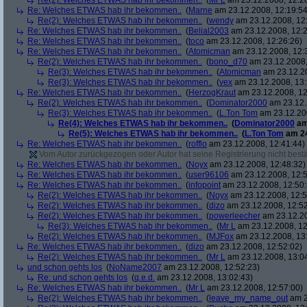
Re(2): Welches ETWAS hab ihr bekommen..
(
Mr L
am 23.12.2008, 12:2
Re: Welches ETWAS hab ihr bekommen..
(
Marne
am 23.12.2008, 12:19:54
Re(2): Welches ETWAS hab ihr bekommen..
(
wendy
am 23.12.2008, 12
Re: Welches ETWAS hab ihr bekommen..
(
Belial2003
am 23.12.2008, 12:2
Re: Welches ETWAS hab ihr bekommen..
(
toco
am 23.12.2008, 12:26:26)
Re: Welches ETWAS hab ihr bekommen..
(
Atomicman
am 23.12.2008, 12:
Re(2): Welches ETWAS hab ihr bekommen..
(
bono_d70
am 23.12.2008,
Re(3): Welches ETWAS hab ihr bekommen..
(
Atomicman
am 23.12.20
Re(3): Welches ETWAS hab ihr bekommen..
(
vex
am 23.12.2008, 13:
Re: Welches ETWAS hab ihr bekommen..
(
HerzogKraut
am 23.12.2008, 12
Re(2): Welches ETWAS hab ihr bekommen..
(
Dominator2000
am 23.12.
Re(3): Welches ETWAS hab ihr bekommen..
(
L.Ton Tom
am 23.12.200
Re(4): Welches ETWAS hab ihr bekommen..
(
Dominator2000
am
Re(5): Welches ETWAS hab ihr bekommen..
(
L.Ton Tom
am 24
Re: Welches ETWAS hab ihr bekommen..
(
rofflo
am 23.12.2008, 12:41:44)
Vom Autor zurückgezogen oder Autor hat seine Registrierung nicht bestä
Re: Welches ETWAS hab ihr bekommen..
(
Noyx
am 23.12.2008, 12:48:32)
Re: Welches ETWAS hab ihr bekommen..
(
user96106
am 23.12.2008, 12:5
Re: Welches ETWAS hab ihr bekommen..
(
infopoint
am 23.12.2008, 12:50:
Re(2): Welches ETWAS hab ihr bekommen..
(
Noyx
am 23.12.2008, 12:5
Re(2): Welches ETWAS hab ihr bekommen..
(
dizo
am 23.12.2008, 12:52
Re(2): Welches ETWAS hab ihr bekommen..
(
powerleecher
am 23.12.20
Re(3): Welches ETWAS hab ihr bekommen..
(
Mr L
am 23.12.2008, 12
Re(2): Welches ETWAS hab ihr bekommen..
(
MJFox
am 23.12.2008, 13
Re: Welches ETWAS hab ihr bekommen..
(
dizo
am 23.12.2008, 12:52:02)
Re(2): Welches ETWAS hab ihr bekommen..
(
Mr L
am 23.12.2008, 13:0
und schon gehts los
(
NoName2007
am 23.12.2008, 12:52:23)
Re: und schon gehts los
(
q.e.d.
am 23.12.2008, 13:02:43)
Re: Welches ETWAS hab ihr bekommen..
(
Mr L
am 23.12.2008, 12:57:00)
Re(2): Welches ETWAS hab ihr bekommen..
(
leave_my_name_out
am 2