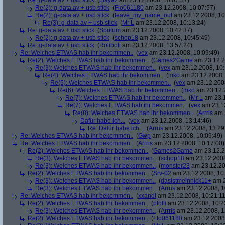
Re: g-data av + usb stick
(
playaz
am 23.12.2008, 10:07:37)
Re(2): g-data av + usb stick
(
Flo061180
am 23.12.2008, 10:07:57)
Re(2): g-data av + usb stick
(
leave_my_name_out
am 23.12.2008, 10
Re(3): g-data av + usb stick
(
Mr L
am 23.12.2008, 10:13:24)
Re: g-data av + usb stick
(
Sputum
am 23.12.2008, 10:42:37)
Re(2): g-data av + usb stick
(
schop18
am 23.12.2008, 10:45:49)
Re: g-data av + usb stick
(
Roliboli
am 23.12.2008, 13:57:24)
Re: Welches ETWAS hab ihr bekommen..
(
vex
am 23.12.2008, 10:09:49)
Re(2): Welches ETWAS hab ihr bekommen..
(
Games2Game
am 23.12.2
Re(3): Welches ETWAS hab ihr bekommen..
(
vex
am 23.12.2008, 10:
Re(4): Welches ETWAS hab ihr bekommen..
(
mko
am 23.12.2008, 
Re(5): Welches ETWAS hab ihr bekommen..
(
vex
am 23.12.2008
Re(6): Welches ETWAS hab ihr bekommen..
(
mko
am 23.12.2
Re(7): Welches ETWAS hab ihr bekommen..
(
Mr L
am 23.1
Re(7): Welches ETWAS hab ihr bekommen..
(
vex
am 23.12
Re(8): Welches ETWAS hab ihr bekommen..
(
Arrris
am 2
Dafür habe ich...
(
vex
am 23.12.2008, 13:14:46)
Re: Dafür habe ich...
(
Arrris
am 23.12.2008, 13:29
Re: Welches ETWAS hab ihr bekommen..
(
Gwp
am 23.12.2008, 10:09:49)
Re: Welches ETWAS hab ihr bekommen..
(
Arrris
am 23.12.2008, 10:17:00)
Re(2): Welches ETWAS hab ihr bekommen..
(
Games2Game
am 23.12.2
Re(3): Welches ETWAS hab ihr bekommen..
(
schop18
am 23.12.2008
Re(3): Welches ETWAS hab ihr bekommen..
(
monster23
am 23.12.20
Re(2): Welches ETWAS hab ihr bekommen..
(
Srv-02
am 23.12.2008, 10
Re(3): Welches ETWAS hab ihr bekommen..
(
dasistmeinnick11+
am 2
Re(3): Welches ETWAS hab ihr bekommen..
(
Arrris
am 23.12.2008, 1
Re: Welches ETWAS hab ihr bekommen..
(
xxandl
am 23.12.2008, 10:21:11
Re(2): Welches ETWAS hab ihr bekommen..
(
plotti
am 23.12.2008, 10:2
Re(3): Welches ETWAS hab ihr bekommen..
(
Arrris
am 23.12.2008, 1
Re(2): Welches ETWAS hab ihr bekommen..
(
Flo061180
am 23.12.2008,