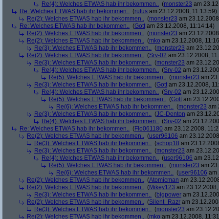
Re(4): Welches ETWAS hab ihr bekommen..
(
monster23
am 23.12.
Re: Welches ETWAS hab ihr bekommen..
(
rufus
am 23.12.2008, 11:13:59)
Re(2): Welches ETWAS hab ihr bekommen..
(
monster23
am 23.12.2008,
Re: Welches ETWAS hab ihr bekommen..
(
Gott
am 23.12.2008, 11:14:14)
Re(2): Welches ETWAS hab ihr bekommen..
(
monster23
am 23.12.2008,
Re(2): Welches ETWAS hab ihr bekommen..
(
mko
am 23.12.2008, 11:16
Re(3): Welches ETWAS hab ihr bekommen..
(
monster23
am 23.12.20
Re(2): Welches ETWAS hab ihr bekommen..
(
Srv-02
am 23.12.2008, 11:
Re(3): Welches ETWAS hab ihr bekommen..
(
monster23
am 23.12.20
Re(4): Welches ETWAS hab ihr bekommen..
(
Srv-02
am 23.12.2008
Re(5): Welches ETWAS hab ihr bekommen..
(
monster23
am 23.
Re(3): Welches ETWAS hab ihr bekommen..
(
Gott
am 23.12.2008, 11
Re(4): Welches ETWAS hab ihr bekommen..
(
Srv-02
am 23.12.2008
Re(5): Welches ETWAS hab ihr bekommen..
(
Gott
am 23.12.200
Re(6): Welches ETWAS hab ihr bekommen..
(
monster23
am 2
Re(3): Welches ETWAS hab ihr bekommen..
(
JC-Denton
am 23.12.20
Re(4): Welches ETWAS hab ihr bekommen..
(
Srv-02
am 23.12.2008
Re: Welches ETWAS hab ihr bekommen..
(
Flo061180
am 23.12.2008, 11:2
Re(2): Welches ETWAS hab ihr bekommen..
(
user96106
am 23.12.2008,
Re(3): Welches ETWAS hab ihr bekommen..
(
schop18
am 23.12.2008
Re(3): Welches ETWAS hab ihr bekommen..
(
monster23
am 23.12.20
Re(4): Welches ETWAS hab ihr bekommen..
(
user96106
am 23.12.
Re(5): Welches ETWAS hab ihr bekommen..
(
monster23
am 23.
Re(6): Welches ETWAS hab ihr bekommen..
(
user96106
am 2
Re(2): Welches ETWAS hab ihr bekommen..
(
Atomicman
am 23.12.2008
Re(2): Welches ETWAS hab ihr bekommen..
(
Mikey123
am 23.12.2008, 
Re(3): Welches ETWAS hab ihr bekommen..
(
bigpower
am 23.12.200
Re(2): Welches ETWAS hab ihr bekommen..
(
Silent_Razr
am 23.12.2008
Re(3): Welches ETWAS hab ihr bekommen..
(
monster23
am 23.12.20
Re(2): Welches ETWAS hab ihr bekommen..
(
mko
am 23.12.2008, 11:31