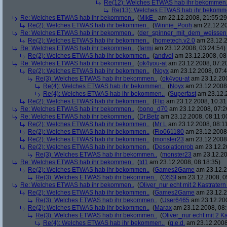
Re(12): Welches ETWAS hab ihr bekommen.
Re(13): Welches ETWAS hab ihr bekomm
Re: Welches ETWAS hab ihr bekommen..
(
MikE_
am 22.12.2008, 21:55:29
Re(2): Welches ETWAS hab ihr bekommen..
(
Winnie_Pooh
am 22.12.20
Re: Welches ETWAS hab ihr bekommen..
(
der_spinner_mit_dem_weissen
Re(2): Welches ETWAS hab ihr bekommen..
(
hometech.v2.0
am 23.12.2
Re: Welches ETWAS hab ihr bekommen..
(
farmi
am 23.12.2008, 03:24:54)
Re(2): Welches ETWAS hab ihr bekommen..
(
andvol
am 23.12.2008, 08
Re: Welches ETWAS hab ihr bekommen..
(
ok4you-at
am 23.12.2008, 07:2
Re(2): Welches ETWAS hab ihr bekommen..
(
Noyx
am 23.12.2008, 07:4
Re(3): Welches ETWAS hab ihr bekommen..
(
ok4you-at
am 23.12.200
Re(4): Welches ETWAS hab ihr bekommen..
(
Noyx
am 23.12.2008,
Re(4): Welches ETWAS hab ihr bekommen..
(
Superfast
am 23.12.2
Re(2): Welches ETWAS hab ihr bekommen..
(
Flip
am 23.12.2008, 10:31
Re: Welches ETWAS hab ihr bekommen..
(
bono_d70
am 23.12.2008, 07:2
Re: Welches ETWAS hab ihr bekommen..
(
Dr.Betz
am 23.12.2008, 08:11:0
Re(2): Welches ETWAS hab ihr bekommen..
(
Mr L
am 23.12.2008, 08:11
Re(2): Welches ETWAS hab ihr bekommen..
(
Flo061180
am 23.12.2008,
Re(2): Welches ETWAS hab ihr bekommen..
(
monster23
am 23.12.2008,
Re(2): Welches ETWAS hab ihr bekommen..
(
Desolationrob
am 23.12.20
Re(3): Welches ETWAS hab ihr bekommen..
(
monster23
am 23.12.20
Re: Welches ETWAS hab ihr bekommen..
(
td1
am 23.12.2008, 08:18:35)
Re(2): Welches ETWAS hab ihr bekommen..
(
Games2Game
am 23.12.2
Re(3): Welches ETWAS hab ihr bekommen..
(
OSSI
am 23.12.2008, 0
Re: Welches ETWAS hab ihr bekommen..
(
Oliver_nur echt mit 2 Kastratern
Re(2): Welches ETWAS hab ihr bekommen..
(
Games2Game
am 23.12.2
Re(3): Welches ETWAS hab ihr bekommen..
(
User6465
am 23.12.200
Re(2): Welches ETWAS hab ihr bekommen..
(
Marax
am 23.12.2008, 08:
Re(3): Welches ETWAS hab ihr bekommen..
(
Oliver_nur echt mit 2 K
Re(4): Welches ETWAS hab ihr bekommen..
(
q.e.d.
am 23.12.2008