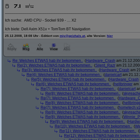
_____________________________________________________________
Ich suche: AMD CPU - Sockel 939 - .... X2
Ich biete: Dell Axim X51v + TomTom BT Navigation
25.12.2008, 18:08 Uhr - Editiert von
mjy@geizhals.at
, alte Version:
hier
Re: Welches ETWAS hab ihr bekommen..
(
Hardware_Crash
am 21.12.2008
Re(2): Welches ETWAS hab ihr bekommen..
(
Silent_Razr
am 21.12.2008
Re(3): Welches ETWAS hab ihr bekommen..
(
Hardware_Crash
am 21
Re(4): Welches ETWAS hab ihr bekommen..
(
danielcart
am 21.12.
Re(5): Welches ETWAS hab ihr bekommen..
(
Hardware_Crash
Re(6): Welches ETWAS hab ihr bekommen..
(
hellbringer
am 2
Re(7): Welches ETWAS hab ihr bekommen..
(
danielcart
am
Re(8): Welches ETWAS hab ihr bekommen..
(
skyreach
Re(7): Welches ETWAS hab ihr bekommen..
(
Hardware_C
Re(8): Welches ETWAS hab ihr bekommen..
(
hellbring
Re(7): Welches ETWAS hab ihr bekommen..
(
hometech.v2
Re(8): Welches ETWAS hab ihr bekommen..
(
skyreach
Re(8): Welches ETWAS hab ihr bekommen..
(
Winnie_
Re(9): Welches ETWAS hab ihr bekommen..
(
Hardw
Re(10): Welches ETWAS hab ihr bekommen..
(
Wi
Re(11): Welches ETWAS hab ihr bekommen..
(
Re(12): Welches ETWAS hab ihr bekommen.