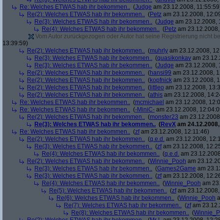
Re: Welches ETWAS hab ihr bekommen..
(
Judge
am 23.12.2008, 11:55:59
Re(2): Welches ETWAS hab ihr bekommen..
(
Petz
am 23.12.2008, 12:0
Re(3): Welches ETWAS hab ihr bekommen..
(
Judge
am 23.12.2008, 
Re(4): Welches ETWAS hab ihr bekommen..
(
Petz
am 23.12.2008,
Vom Autor zurückgezogen oder Autor hat seine Registrierung nicht bes
13:39:59)
Re(2): Welches ETWAS hab ihr bekommen..
(
muhrly
am 23.12.2008, 12
Re(3): Welches ETWAS hab ihr bekommen..
(
quasikonkav
am 23.12.
Re(3): Welches ETWAS hab ihr bekommen..
(
Judge
am 23.12.2008, 
Re(2): Welches ETWAS hab ihr bekommen..
(
hansi99
am 23.12.2008, 1
Re(2): Welches ETWAS hab ihr bekommen..
(
kopfnick
am 23.12.2008, 1
Re(2): Welches ETWAS hab ihr bekommen..
(
littleo
am 23.12.2008, 13:3
Re(2): Welches ETWAS hab ihr bekommen..
(
athis
am 23.12.2008, 14:2
Re: Welches ETWAS hab ihr bekommen..
(
mcmichael
am 23.12.2008, 12:0
Re: Welches ETWAS hab ihr bekommen..
(
-MiniC-
am 23.12.2008, 12:04:0
Re(2): Welches ETWAS hab ihr bekommen..
(
monster23
am 23.12.2008,
Re(3): Welches ETWAS hab ihr bekommen..
(
RevX
am 24.12.2008,
Re: Welches ETWAS hab ihr bekommen..
(
zf
am 23.12.2008, 12:11:46)
Re(2): Welches ETWAS hab ihr bekommen..
(
q.e.d.
am 23.12.2008, 12:
Re(3): Welches ETWAS hab ihr bekommen..
(
zf
am 23.12.2008, 12:2
Re(4): Welches ETWAS hab ihr bekommen..
(
q.e.d.
am 23.12.2008,
Re(2): Welches ETWAS hab ihr bekommen..
(
Winnie_Pooh
am 23.12.20
Re(3): Welches ETWAS hab ihr bekommen..
(
Games2Game
am 23.12
Re(3): Welches ETWAS hab ihr bekommen..
(
zf
am 23.12.2008, 12:2
Re(4): Welches ETWAS hab ihr bekommen..
(
Winnie_Pooh
am 23.
Re(5): Welches ETWAS hab ihr bekommen..
(
zf
am 23.12.2008,
Re(6): Welches ETWAS hab ihr bekommen..
(
Winnie_Pooh
a
Re(7): Welches ETWAS hab ihr bekommen..
(
zf
am 23.12.
Re(8): Welches ETWAS hab ihr bekommen..
(
Winnie_