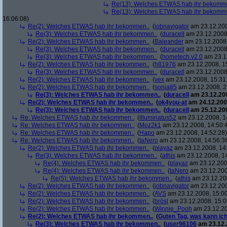
Re(13): Welches ETWAS hab ihr bekomm
Re(13): Welches ETWAS hab ihr bekomm
16:06:08)
Re(2): Welches ETWAS hab ihr bekommen..
(
jobnavigator
am 23.12.200
Re(3): Welches ETWAS hab ihr bekommen..
(
duracell
am 23.12.2008,
Re(2): Welches ETWAS hab ihr bekommen..
(
Baleander
am 23.12.2008,
Re(3): Welches ETWAS hab ihr bekommen..
(
duracell
am 23.12.2008,
Re(3): Welches ETWAS hab ihr bekommen..
(
hometech.v2.0
am 23.12
Re(2): Welches ETWAS hab ihr bekommen..
(
h81976
am 23.12.2008, 1
Re(3): Welches ETWAS hab ihr bekommen..
(
duracell
am 23.12.2008,
Re(2): Welches ETWAS hab ihr bekommen..
(
vex
am 23.12.2008, 15:31
Re(2): Welches ETWAS hab ihr bekommen..
(
sonja85
am 23.12.2008, 2
Re(3): Welches ETWAS hab ihr bekommen..
(
duracell
am 23.12.200
Re(2): Welches ETWAS hab ihr bekommen..
(
ok4you-at
am 24.12.200
Re(3): Welches ETWAS hab ihr bekommen..
(
duracell
am 25.12.200
Re: Welches ETWAS hab ihr bekommen..
(
illuminatus52
am 23.12.2008, 1
Re: Welches ETWAS hab ihr bekommen..
(
Moz2k1
am 23.12.2008, 14:50:
Re: Welches ETWAS hab ihr bekommen..
(
Hapo
am 23.12.2008, 14:52:28)
Re: Welches ETWAS hab ihr bekommen..
(
taNero
am 23.12.2008, 14:56:3
Re(2): Welches ETWAS hab ihr bekommen..
(
playaz
am 23.12.2008, 14
Re(3): Welches ETWAS hab ihr bekommen..
(
athis
am 23.12.2008, 14
Re(4): Welches ETWAS hab ihr bekommen..
(
playaz
am 23.12.200
Re(4): Welches ETWAS hab ihr bekommen..
(
taNero
am 23.12.200
Re(5): Welches ETWAS hab ihr bekommen..
(
athis
am 23.12.200
Re(2): Welches ETWAS hab ihr bekommen..
(
jobnavigator
am 23.12.200
Re(2): Welches ETWAS hab ihr bekommen..
(
AVS
am 23.12.2008, 15:00
Re(2): Welches ETWAS hab ihr bekommen..
(
brösl
am 23.12.2008, 15:0
Re(2): Welches ETWAS hab ihr bekommen..
(
Winnie_Pooh
am 23.12.20
Re(2): Welches ETWAS hab ihr bekommen..
(
Guten Tag, was kann ich
Re(3): Welches ETWAS hab ihr bekommen..
(
user96106
am 23.12.