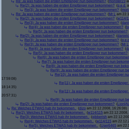
Re: Ja was haben die ersten Empfänger nun bekommen?
(
monster23
am
Re(2): Ja was haben die ersten Empfänger nun bekommen?
(
q.e.d.
a
Re(3): Ja was haben die ersten Empfänger nun bekommen?
(
mon
Re: Ja was haben die ersten Empfänger nun bekommen?
(
Mr L
am 22.1
Re(2): Ja was haben die ersten Empfänger nun bekommen?
(
w114/1
Re(3): Ja was haben die ersten Empfänger nun bekommen?
(
dani
Re(4): Ja was haben die ersten Empfänger nun bekommen?
(
b
Re(5): Ja was haben die ersten Empfänger nun bekommen?
Re(2): Ja was haben die ersten Empfänger nun bekommen?
(
danielc
Re(3): Ja was haben die ersten Empfänger nun bekommen?
(
q.e.d
Re(3): Ja was haben die ersten Empfänger nun bekommen?
(
Mr L
Re(4): Ja was haben die ersten Empfänger nun bekommen?
(
d
Re(5): Ja was haben die ersten Empfänger nun bekommen?
Re(6): Ja was haben die ersten Empfänger nun bekomme
Re(7): Ja was haben die ersten Empfänger nun beko
Re(8): Ja was haben die ersten Empfänger nun be
Re(9): Ja was haben die ersten Empfänger nun
Re(10): Ja was haben die ersten Empfänger 
17:59:08)
Re(11): Ja was haben die ersten Empfänge
18:14:35)
Re(11): Ja was haben die ersten Empfänge
20:57:31)
Re(9): Ja was haben die ersten Empfänger nun
Re(2): Ja was haben die ersten Empfänger nun bekommen?
(
Lion[A
Re: Welches ETWAS hab ihr bekommen..
(
dizo
am 22.12.2008, 16:26:08)
Re(2): Welches ETWAS hab ihr bekommen..
(
w114/115
am 22.12.2008, 
Re(3): Welches ETWAS hab ihr bekommen..
(
gibberish
am 22.12.200
Re(4): Welches ETWAS hab ihr bekommen..
(
w114/115
am 22.12.2
Re(5): Welches ETWAS hab ihr bekommen..
(
User6465
am 22.1