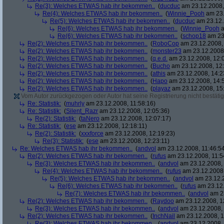
Re(3): Welches ETWAS hab ihr bekommen..
(
ducduc
am 23.12.2008,
Re(4): Welches ETWAS hab ihr bekommen..
(
Winnie_Pooh
am 23.
Re(5): Welches ETWAS hab ihr bekommen..
(
ducduc
am 23.12.
Re(6): Welches ETWAS hab ihr bekommen..
(
Winnie_Pooh
a
Re(6): Welches ETWAS hab ihr bekommen..
(
schop18
am 23.
Re(2): Welches ETWAS hab ihr bekommen..
(
RoboCop
am 23.12.2008, 
Re(2): Welches ETWAS hab ihr bekommen..
(
monster23
am 23.12.2008,
Re(2): Welches ETWAS hab ihr bekommen..
(
q.e.d.
am 23.12.2008, 12:
Re(2): Welches ETWAS hab ihr bekommen..
(
Bucho
am 23.12.2008, 12:
Re(2): Welches ETWAS hab ihr bekommen..
(
athis
am 23.12.2008, 14:2
Re(2): Welches ETWAS hab ihr bekommen..
(
Hapo
am 23.12.2008, 14:
Re(2): Welches ETWAS hab ihr bekommen..
(
playaz
am 23.12.2008, 15
Vom Autor zurückgezogen oder Autor hat seine Registrierung nicht bestätig
Re: Statistik:
(
muhrly
am 23.12.2008, 11:58:16)
Re: Statistik:
(
Silent_Razr
am 23.12.2008, 12:05:36)
Re(2): Statistik:
(
taNero
am 23.12.2008, 12:07:17)
Re: Statistik:
(
ese
am 23.12.2008, 12:18:11)
Re(2): Statistik:
(
xxxforce
am 23.12.2008, 12:19:23)
Re(3): Statistik:
(
ese
am 23.12.2008, 12:23:11)
Re: Welches ETWAS hab ihr bekommen..
(
andvol
am 23.12.2008, 11:46:5
Re(2): Welches ETWAS hab ihr bekommen..
(
rufus
am 23.12.2008, 11:5
Re(3): Welches ETWAS hab ihr bekommen..
(
andvol
am 23.12.2008, 
Re(4): Welches ETWAS hab ihr bekommen..
(
rufus
am 23.12.2008,
Re(5): Welches ETWAS hab ihr bekommen..
(
andvol
am 23.12.2
Re(6): Welches ETWAS hab ihr bekommen..
(
rufus
am 23.12.
Re(7): Welches ETWAS hab ihr bekommen..
(
andvol
am 23
Re(2): Welches ETWAS hab ihr bekommen..
(
Raydoo
am 23.12.2008, 1
Re(3): Welches ETWAS hab ihr bekommen..
(
andvol
am 23.12.2008, 
Re(2): Welches ETWAS hab ihr bekommen..
(
InchNail
am 23.12.2008, 1
Re(3): Welches ETWAS hab ihr bekommen..
(
andvol
am 23.12.2008, 