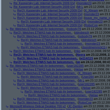
Re: Kaspersky Lab: Internet Security 2009 [2x]
(
monster23
am 23.12.200
Re: Kaspersky Lab: Internet Security 2009 [2x]
(
Mr L
am 23.12.2008, 11:
Re(2): Kaspersky Lab: Internet Security 2009 [2x]
(
X_Xtream
am 23.12
Re(2): Kaspersky Lab: Internet Security 2009 [2x]
(
monster23
am 23.1
Re(2): Kaspersky Lab: Internet Security 2009 [2x]
(
leave_my_name_o
Re(3): Kaspersky Lab: Internet Security 2009 [2x]
(
monster23
am 23
Re(2): Kaspersky Lab: Internet Security 2009 [2x]
(
RoboCop
am 23.12
Re: Welches ETWAS hab ihr bekommen..
(
nobody79
am 23.12.2008, 09:4
Re(2): Welches ETWAS hab ihr bekommen..
(
ddrobesch
am 23.12.2008,
Re(3): Welches ETWAS hab ihr bekommen..
(
nobody79
am 23.12.200
Re(4): Welches ETWAS hab ihr bekommen..
(
ddrobesch
am 23.12.
Re(5): Welches ETWAS hab ihr bekommen..
(
monster23
am 23.
Re(4): Welches ETWAS hab ihr bekommen..
(
dasistmeinnick11+
am
Re(2): Welches ETWAS hab ihr bekommen..
(
mko
am 23.12.2008, 09:55
Re(2): Welches ETWAS hab ihr bekommen..
(
Neera
am 23.12.2008, 2
Re(3): Welches ETWAS hab ihr bekommen..
(
w114/115
am 23.12.20
Re(2): Welches ETWAS hab ihr bekommen..
(
gp
am 24.12.2008, 00:43
Re: Welches ETWAS hab ihr bekommen..
(
user182285
am 23.12.2008, 09
Re(2): Welches ETWAS hab ihr bekommen..
(
Akilae
am 23.12.2008, 09:
Re(3): Welches ETWAS hab ihr bekommen..
(
X_Xtream
am 23.12.200
Re(4): Welches ETWAS hab ihr bekommen..
(
User284
am 23.12.20
Re(3): Welches ETWAS hab ihr bekommen..
(
Mr L
am 23.12.2008, 09
Re(3): Welches ETWAS hab ihr bekommen..
(
user182285
am 23.12.2
Re(4): Welches ETWAS hab ihr bekommen..
(
Akilae
am 23.12.2008
Re(5): Welches ETWAS hab ihr bekommen..
(
user182285
am 23
Re(6): Welches ETWAS hab ihr bekommen..
(
Akilae
am 23.12
Re(3): Welches ETWAS hab ihr bekommen..
(
monster23
am 23.12.20
Re(3): Welches ETWAS hab ihr bekommen..
(
RoboCop
am 23.12.200
Microsoft Wireless Optical Desktop 700 v2
(
JC-Denton
am 23.12.2008, 09: