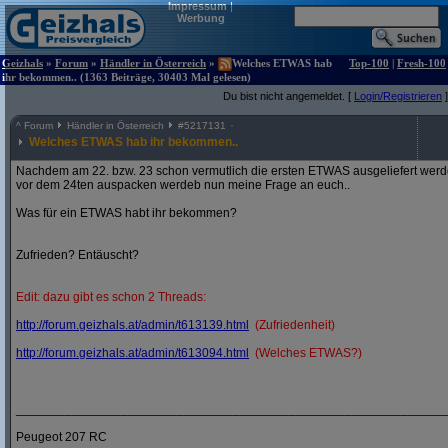
Impressum
|
Werbung
Geizhals
»
Forum
»
Händler in Österreich
»
Welches ETWAS hab
Top-100
|
Fresh-100
ihr bekommen.. (1363 Beiträge, 30403 Mal gelesen)
Du bist nicht angemeldet. [
Login/Registrieren
]
^
Forum
Händler in Österreich
#
5217131
Welches ETWAS hab ihr bekommen..
Nachdem am 22. bzw. 23 schon vermutlich die ersten ETWAS ausgeliefert werden
vor dem 24ten auspacken werdeb nun meine Frage an euch..
Was für ein ETWAS habt ihr bekommen?
Zufrieden? Entäuscht?
Edit: dazu gibt es schon 2 Threads:
http:/
/
forum.geizhals.at/
admin/
t613139.html
(Zufriedenheit)
http:/
/
forum.geizhals.at/
admin/
t613094.html
(Welches ETWAS?)
_____________________________________________________________
Peugeot 207 RC