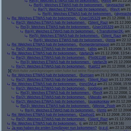
Re(5): Welches ETWAS hab ihr bekommen..
(
RevX
am 21.12.20
Re(6): Welches ETWAS hab ihr bekommen..
(
skyreacher
am 
Re(7): Welches ETWAS hab ihr bekommen..
(
RevX
am 21.
Re(8): Welches ETWAS hab ihr bekommen..
(
skyreach
Re: Welches ETWAS hab ihr bekommen..
(
User195329
am 21.12.2008, 11
Re(2): Welches ETWAS hab ihr bekommen..
(
Silent_Razr
am 21.12.2008
Re(3): Welches ETWAS hab ihr bekommen..
(
User195329
am 21.12.2
Re(4): Welches ETWAS hab ihr bekommen..
(
-Transformer2K-
am 2
Re(5): Welches ETWAS hab ihr bekommen..
(
Silent_Razr
am 21
Re(6): Welches ETWAS hab ihr bekommen..
(
Arrris
am 22.12.
Re: Welches ETWAS hab ihr bekommen..
(
homerdersimpson
am 21.12.200
Re(2): Welches ETWAS hab ihr bekommen..
(
athis
am 21.12.2008, 14:5
Re: Welches ETWAS hab ihr bekommen..
(
stefan2k
am 21.12.2008, 13:54:
Re(2): Welches ETWAS hab ihr bekommen..
(
Flo061180
am 21.12.2008,
Re(3): Welches ETWAS hab ihr bekommen..
(
stefan2k
am 21.12.2008
Re(2): Welches ETWAS hab ihr bekommen..
(
Kalif22
am 21.12.2008, 14
Vom Autor zurückgezogen oder Autor hat seine Registrierung nicht bestätig
Re: Welches ETWAS hab ihr bekommen..
(
Burnsen
am 21.12.2008, 15:24:
Re(2): Welches ETWAS hab ihr bekommen..
(
Silent_Razr
am 21.12.2008
Re: Welches ETWAS hab ihr bekommen..
(
ninoStyLe
am 21.12.2008, 15:5
Re(2): Welches ETWAS hab ihr bekommen..
(
xxxforce
am 21.12.2008, 1
Re(3): Welches ETWAS hab ihr bekommen..
(
RevX
am 21.12.2008, 1
Re(2): Welches ETWAS hab ihr bekommen..
(
Alkestis
am 21.12.2008, 1
Re(2): Welches ETWAS hab ihr bekommen..
(
quasikonkav
am 21.12.200
Re(3): Welches ETWAS hab ihr bekommen..
(
Winnie_Pooh
am 21.12.
Re(4): Welches ETWAS hab ihr bekommen..
(
Arrris
am 22.12.2008,
Re: Welches ETWAS hab ihr bekommen..
(
Zaphod1
am 21.12.2008, 20:10
Re(2): Welches ETWAS hab ihr bekommen..
(
Silent_Razr
am 21.12.2008
Re: Welches ETWAS hab ihr bekommen..
(
j.
am 22.12.2008, 14:19:16)
Ja was haben die ersten Empfänger nun bekommen?
(
q.e.d.
am 22.12.200