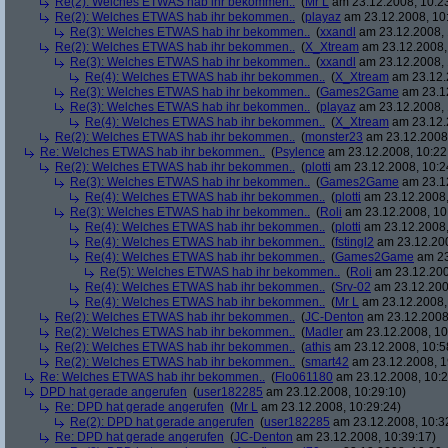
Re(2): Welches ETWAS hab ihr bekommen..
(
Mr L
am 23.12.2008, 10:2
Re(2): Welches ETWAS hab ihr bekommen..
(
playaz
am 23.12.2008, 10
Re(3): Welches ETWAS hab ihr bekommen..
(
xxandl
am 23.12.2008, 
Re(2): Welches ETWAS hab ihr bekommen..
(
X_Xtream
am 23.12.2008,
Re(3): Welches ETWAS hab ihr bekommen..
(
xxandl
am 23.12.2008, 
Re(4): Welches ETWAS hab ihr bekommen..
(
X_Xtream
am 23.12.
Re(3): Welches ETWAS hab ihr bekommen..
(
Games2Game
am 23.12
Re(3): Welches ETWAS hab ihr bekommen..
(
playaz
am 23.12.2008, 
Re(4): Welches ETWAS hab ihr bekommen..
(
X_Xtream
am 23.12.
Re(2): Welches ETWAS hab ihr bekommen..
(
monster23
am 23.12.2008,
Re: Welches ETWAS hab ihr bekommen..
(
Psylence
am 23.12.2008, 10:22
Re(2): Welches ETWAS hab ihr bekommen..
(
plotti
am 23.12.2008, 10:2
Re(3): Welches ETWAS hab ihr bekommen..
(
Games2Game
am 23.12
Re(4): Welches ETWAS hab ihr bekommen..
(
plotti
am 23.12.2008,
Re(3): Welches ETWAS hab ihr bekommen..
(
Roli
am 23.12.2008, 10
Re(4): Welches ETWAS hab ihr bekommen..
(
plotti
am 23.12.2008,
Re(4): Welches ETWAS hab ihr bekommen..
(
fstingl2
am 23.12.200
Re(4): Welches ETWAS hab ihr bekommen..
(
Games2Game
am 23
Re(5): Welches ETWAS hab ihr bekommen..
(
Roli
am 23.12.200
Re(4): Welches ETWAS hab ihr bekommen..
(
Srv-02
am 23.12.200
Re(4): Welches ETWAS hab ihr bekommen..
(
Mr L
am 23.12.2008,
Re(2): Welches ETWAS hab ihr bekommen..
(
JC-Denton
am 23.12.2008,
Re(2): Welches ETWAS hab ihr bekommen..
(
Madler
am 23.12.2008, 10
Re(2): Welches ETWAS hab ihr bekommen..
(
athis
am 23.12.2008, 10:5
Re(2): Welches ETWAS hab ihr bekommen..
(
smart42
am 23.12.2008, 1
Re: Welches ETWAS hab ihr bekommen..
(
Flo061180
am 23.12.2008, 10:2
DPD hat gerade angerufen
(
user182285
am 23.12.2008, 10:29:10)
Re: DPD hat gerade angerufen
(
Mr L
am 23.12.2008, 10:29:24)
Re(2): DPD hat gerade angerufen
(
user182285
am 23.12.2008, 10:3
Re: DPD hat gerade angerufen
(
JC-Denton
am 23.12.2008, 10:39:17)