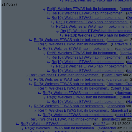
Re(13): Welches ETWAS hab ihr bekomm
21:40:27)
Re(9): Welches ETWAS hab ihr bekommen..
(
homete
Re(10): Welches ETWAS hab ihr bekommen..
(
Arr
Re(10): Welches ETWAS hab ihr bekommen..
(
De
Re(11): Welches ETWAS hab ihr bekommen..
(
Re(11): Welches ETWAS hab ihr bekommen..
(
Re(12): Welches ETWAS hab ihr bekommen.
Re(13): Welches ETWAS hab ihr bekom
Re(6): Welches ETWAS hab ihr bekommen..
(
danielcart
am 2
Re(7): Welches ETWAS hab ihr bekommen..
(
Hardware_C
Re(8): Welches ETWAS hab ihr bekommen..
(
danielcar
Re(9): Welches ETWAS hab ihr bekommen..
(
Hardw
Re(10): Welches ETWAS hab ihr bekommen..
(
[D
Re(10): Welches ETWAS hab ihr bekommen..
(
da
Re(11): Welches ETWAS hab ihr bekommen..
(
Re(10): Welches ETWAS hab ihr bekommen..
(
bo
Re(5): Welches ETWAS hab ihr bekommen..
(
Silent_Razr
am 21
Re(6): Welches ETWAS hab ihr bekommen..
(
danielcart
am 2
Re(6): Welches ETWAS hab ihr bekommen..
(
Hardware_Cra
Re(7): Welches ETWAS hab ihr bekommen..
(
Silent_Razr
Re(8): Welches ETWAS hab ihr bekommen..
(
Hardwar
Re(9): Welches ETWAS hab ihr bekommen..
(
Silent
Re(10): Welches ETWAS hab ihr bekommen..
(
Ha
Re(6): Welches ETWAS hab ihr bekommen..
(
laservision
am 2
Re(7): Welches ETWAS hab ihr bekommen..
(
danielcart
am
Re(8): Welches ETWAS hab ihr bekommen..
(
user1822
Re(5): Welches ETWAS hab ihr bekommen..
(
monster23
am 22.
Re(3): Welches ETWAS hab ihr bekommen..
(
Kalif22
am 21.12.2008, 
Re(4): Welches ETWAS hab ihr bekommen..
(
skyreacher
am 21.12