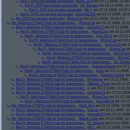
Re(2): DPD hat gerade angerufen
(
bono_d70
am 23.12.2008, 10:39:
Re(3): DPD hat gerade angerufen
(
JC-Denton
am 23.12.2008, 10:
Re(4): DPD hat gerade angerufen
(
Mr L
am 23.12.2008, 10:42:
Re(2): DPD hat gerade angerufen
(
user182285
am 23.12.2008, 10:4
Re: DPD hat gerade angerufen
(
RoboCop
am 23.12.2008, 10:40:21)
Re: Welches ETWAS hab ihr bekommen..
(
RoboCop
am 23.12.2008, 10:31
Re(2): Welches ETWAS hab ihr bekommen..
(
w114/115
am 23.12.2008, 
Re(3): Welches ETWAS hab ihr bekommen..
(
RoboCop
am 23.12.200
Re(4): Welches ETWAS hab ihr bekommen..
(
w114/115
am 23.12.2
Re(5): Welches ETWAS hab ihr bekommen..
(
RoboCop
am 23.1
Re(6): Welches ETWAS hab ihr bekommen..
(
w114/115
am 23
Re(7): Welches ETWAS hab ihr bekommen..
(
RoboCop
am
Re(8): Welches ETWAS hab ihr bekommen..
(
w114/115
Re(9): Welches ETWAS hab ihr bekommen..
(
RoboC
Re(8): Welches ETWAS hab ihr bekommen..
(
JC-Dento
Re(3): Welches ETWAS hab ihr bekommen..
(
Games2Game
am 23.12
Re(4): Welches ETWAS hab ihr bekommen..
(
mko
am 23.12.2008, 
Re(5): Welches ETWAS hab ihr bekommen..
(
Games2Game
am 
Re(2): Welches ETWAS hab ihr bekommen..
(
Psylence
am 23.12.2008, 
Re(2): Welches ETWAS hab ihr bekommen..
(
Winnie_Pooh
am 23.12.20
Re(2): Welches ETWAS hab ihr bekommen..
(
j.
am 23.12.2008, 11:01:22
Re(2): Welches ETWAS hab ihr bekommen..
(
monster23
am 23.12.2008,
Re(3): Welches ETWAS hab ihr bekommen..
(
RoboCop
am 23.12.200
Re(4): Welches ETWAS hab ihr bekommen..
(
monster23
am 23.12.
Re: Welches ETWAS hab ihr bekommen..
(
Sick_Boy
am 23.12.2008, 10:46
Re(2): Welches ETWAS hab ihr bekommen..
(
playaz
am 23.12.2008, 10
Re(2): Welches ETWAS hab ihr bekommen..
(
monster23
am 23.12.2008,
Re: Welches ETWAS hab ihr bekommen..
(
Black Label
am 23.12.2008, 10:
Re(2): Welches ETWAS hab ihr bekommen..
(
X_Xtream
am 23.12.2008,
Re(2): Welches ETWAS hab ihr bekommen..
(
Mr L
am 23.12.2008, 10:4