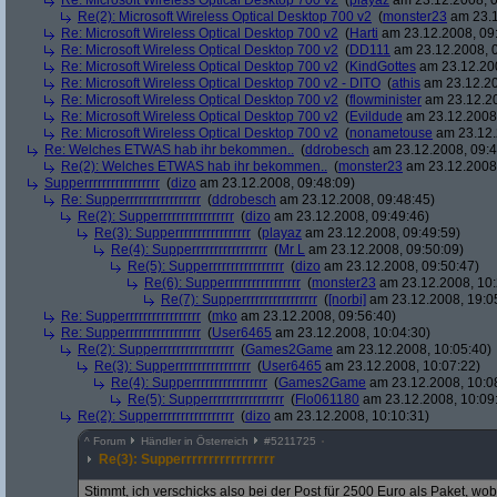
Re: Microsoft Wireless Optical Desktop 700 v2
(
playaz
am 23.12.2008, 0
Re(2): Microsoft Wireless Optical Desktop 700 v2
(
monster23
am 23.1
Re: Microsoft Wireless Optical Desktop 700 v2
(
Harti
am 23.12.2008, 09
Re: Microsoft Wireless Optical Desktop 700 v2
(
DD111
am 23.12.2008, 0
Re: Microsoft Wireless Optical Desktop 700 v2
(
KindGottes
am 23.12.200
Re: Microsoft Wireless Optical Desktop 700 v2 - DITO
(
athis
am 23.12.20
Re: Microsoft Wireless Optical Desktop 700 v2
(
flowminister
am 23.12.20
Re: Microsoft Wireless Optical Desktop 700 v2
(
Evildude
am 23.12.2008,
Re: Microsoft Wireless Optical Desktop 700 v2
(
nonametouse
am 23.12.
Re: Welches ETWAS hab ihr bekommen..
(
ddrobesch
am 23.12.2008, 09:4
Re(2): Welches ETWAS hab ihr bekommen..
(
monster23
am 23.12.2008,
Supperrrrrrrrrrrrrrrrr
(
dizo
am 23.12.2008, 09:48:09)
Re: Supperrrrrrrrrrrrrrrrr
(
ddrobesch
am 23.12.2008, 09:48:45)
Re(2): Supperrrrrrrrrrrrrrrrr
(
dizo
am 23.12.2008, 09:49:46)
Re(3): Supperrrrrrrrrrrrrrrrr
(
playaz
am 23.12.2008, 09:49:59)
Re(4): Supperrrrrrrrrrrrrrrrr
(
Mr L
am 23.12.2008, 09:50:09)
Re(5): Supperrrrrrrrrrrrrrrrr
(
dizo
am 23.12.2008, 09:50:47)
Re(6): Supperrrrrrrrrrrrrrrrr
(
monster23
am 23.12.2008, 10:
Re(7): Supperrrrrrrrrrrrrrrrr
(
[norbi]
am 23.12.2008, 19:0
Re: Supperrrrrrrrrrrrrrrrr
(
mko
am 23.12.2008, 09:56:40)
Re: Supperrrrrrrrrrrrrrrrr
(
User6465
am 23.12.2008, 10:04:30)
Re(2): Supperrrrrrrrrrrrrrrrr
(
Games2Game
am 23.12.2008, 10:05:40)
Re(3): Supperrrrrrrrrrrrrrrrr
(
User6465
am 23.12.2008, 10:07:22)
Re(4): Supperrrrrrrrrrrrrrrrr
(
Games2Game
am 23.12.2008, 10:0
Re(5): Supperrrrrrrrrrrrrrrrr
(
Flo061180
am 23.12.2008, 10:09
Re(2): Supperrrrrrrrrrrrrrrrr
(
dizo
am 23.12.2008, 10:10:31)
^
Forum
Händler in Österreich
#
5211725
Re(3): Supperrrrrrrrrrrrrrrrr
Stimmt, ich verschicks also bei der Post für 2500 Euro als Paket, wob