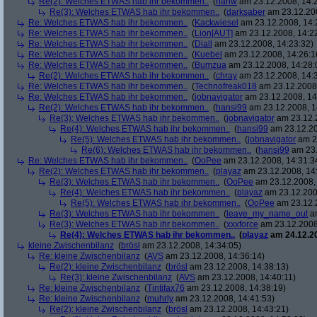
Re(2): Welches ETWAS hab ihr bekommen..
(
hariw
am 23.12.2008, 14:
Re(3): Welches ETWAS hab ihr bekommen..
(
darksaber
am 23.12.200
Re: Welches ETWAS hab ihr bekommen..
(
Kackwiesel
am 23.12.2008, 14:
Re: Welches ETWAS hab ihr bekommen..
(
Lion[AUT]
am 23.12.2008, 14:2
Re: Welches ETWAS hab ihr bekommen..
(
Diall
am 23.12.2008, 14:23:32)
Re: Welches ETWAS hab ihr bekommen..
(
Kuebel
am 23.12.2008, 14:26:1
Re: Welches ETWAS hab ihr bekommen..
(
Bumzua
am 23.12.2008, 14:28:
Re(2): Welches ETWAS hab ihr bekommen..
(
chray
am 23.12.2008, 14:
Re: Welches ETWAS hab ihr bekommen..
(
Technofreak018
am 23.12.2008,
Re: Welches ETWAS hab ihr bekommen..
(
jobnavigator
am 23.12.2008, 14
Re(2): Welches ETWAS hab ihr bekommen..
(
hansi99
am 23.12.2008, 1
Re(3): Welches ETWAS hab ihr bekommen..
(
jobnavigator
am 23.12.2
Re(4): Welches ETWAS hab ihr bekommen..
(
hansi99
am 23.12.20
Re(5): Welches ETWAS hab ihr bekommen..
(
jobnavigator
am 23
Re(6): Welches ETWAS hab ihr bekommen..
(
hansi99
am 23.
Re: Welches ETWAS hab ihr bekommen..
(
OoPee
am 23.12.2008, 14:31:3
Re(2): Welches ETWAS hab ihr bekommen..
(
playaz
am 23.12.2008, 14
Re(3): Welches ETWAS hab ihr bekommen..
(
OoPee
am 23.12.2008, 
Re(4): Welches ETWAS hab ihr bekommen..
(
playaz
am 23.12.200
Re(5): Welches ETWAS hab ihr bekommen..
(
OoPee
am 23.12.2
Re(3): Welches ETWAS hab ihr bekommen..
(
leave_my_name_out
am
Re(3): Welches ETWAS hab ihr bekommen..
(
xxxforce
am 23.12.2008
Re(4): Welches ETWAS hab ihr bekommen..
(
playaz
am 24.12.20
kleine Zwischenbilanz
(
brösl
am 23.12.2008, 14:34:05)
Re: kleine Zwischenbilanz
(
AVS
am 23.12.2008, 14:36:14)
Re(2): kleine Zwischenbilanz
(
brösl
am 23.12.2008, 14:38:13)
Re(3): kleine Zwischenbilanz
(
AVS
am 23.12.2008, 14:40:11)
Re: kleine Zwischenbilanz
(
Tintifax76
am 23.12.2008, 14:38:19)
Re: kleine Zwischenbilanz
(
muhrly
am 23.12.2008, 14:41:53)
Re(2): kleine Zwischenbilanz
(
brösl
am 23.12.2008, 14:43:21)