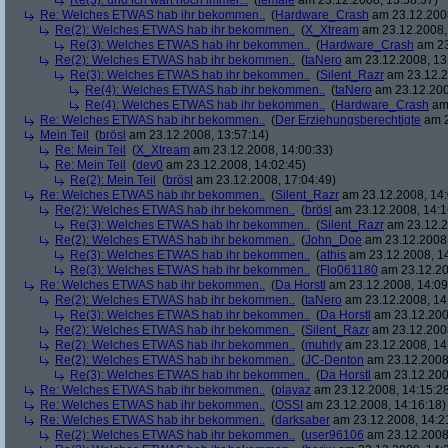
Re(3): und ich wart noch immer...
(
female
am 23.12.2008, 13:58:37)
Re: Welches ETWAS hab ihr bekommen..
(
Hardware_Crash
am 23.12.2008
Re(2): Welches ETWAS hab ihr bekommen..
(
X_Xtream
am 23.12.2008,
Re(3): Welches ETWAS hab ihr bekommen..
(
Hardware_Crash
am 23
Re(2): Welches ETWAS hab ihr bekommen..
(
taNero
am 23.12.2008, 13
Re(3): Welches ETWAS hab ihr bekommen..
(
Silent_Razr
am 23.12.2
Re(4): Welches ETWAS hab ihr bekommen..
(
taNero
am 23.12.200
Re(4): Welches ETWAS hab ihr bekommen..
(
Hardware_Crash
am 
Re: Welches ETWAS hab ihr bekommen..
(
Der Erziehungsberechtigte
am 2
Mein Teil
(
brösl
am 23.12.2008, 13:57:14)
Re: Mein Teil
(
X_Xtream
am 23.12.2008, 14:00:33)
Re: Mein Teil
(
dev0
am 23.12.2008, 14:02:45)
Re(2): Mein Teil
(
brösl
am 23.12.2008, 17:04:49)
Re: Welches ETWAS hab ihr bekommen..
(
Silent_Razr
am 23.12.2008, 14:
Re(2): Welches ETWAS hab ihr bekommen..
(
brösl
am 23.12.2008, 14:1
Re(3): Welches ETWAS hab ihr bekommen..
(
Silent_Razr
am 23.12.2
Re(2): Welches ETWAS hab ihr bekommen..
(
John_Doe
am 23.12.2008,
Re(3): Welches ETWAS hab ihr bekommen..
(
athis
am 23.12.2008, 14
Re(3): Welches ETWAS hab ihr bekommen..
(
Flo061180
am 23.12.20
Re: Welches ETWAS hab ihr bekommen..
(
Da Horstl
am 23.12.2008, 14:09
Re(2): Welches ETWAS hab ihr bekommen..
(
taNero
am 23.12.2008, 14
Re(3): Welches ETWAS hab ihr bekommen..
(
Da Horstl
am 23.12.200
Re(2): Welches ETWAS hab ihr bekommen..
(
Silent_Razr
am 23.12.2008
Re(2): Welches ETWAS hab ihr bekommen..
(
muhrly
am 23.12.2008, 14
Re(2): Welches ETWAS hab ihr bekommen..
(
JC-Denton
am 23.12.2008,
Re(3): Welches ETWAS hab ihr bekommen..
(
Da Horstl
am 23.12.200
Re: Welches ETWAS hab ihr bekommen..
(
playaz
am 23.12.2008, 14:15:2
Re: Welches ETWAS hab ihr bekommen..
(
OSSI
am 23.12.2008, 14:16:18)
Re: Welches ETWAS hab ihr bekommen..
(
darksaber
am 23.12.2008, 14:2
Re(2): Welches ETWAS hab ihr bekommen..
(
user96106
am 23.12.2008,