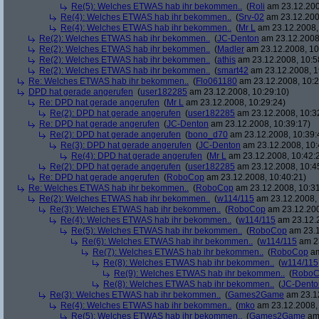
Re(5): Welches ETWAS hab ihr bekommen..
(
Roli
am 23.12.200
Re(4): Welches ETWAS hab ihr bekommen..
(
Srv-02
am 23.12.200
Re(4): Welches ETWAS hab ihr bekommen..
(
Mr L
am 23.12.2008,
Re(2): Welches ETWAS hab ihr bekommen..
(
JC-Denton
am 23.12.2008,
Re(2): Welches ETWAS hab ihr bekommen..
(
Madler
am 23.12.2008, 10
Re(2): Welches ETWAS hab ihr bekommen..
(
athis
am 23.12.2008, 10:5
Re(2): Welches ETWAS hab ihr bekommen..
(
smart42
am 23.12.2008, 1
Re: Welches ETWAS hab ihr bekommen..
(
Flo061180
am 23.12.2008, 10:2
DPD hat gerade angerufen
(
user182285
am 23.12.2008, 10:29:10)
Re: DPD hat gerade angerufen
(
Mr L
am 23.12.2008, 10:29:24)
Re(2): DPD hat gerade angerufen
(
user182285
am 23.12.2008, 10:3
Re: DPD hat gerade angerufen
(
JC-Denton
am 23.12.2008, 10:39:17)
Re(2): DPD hat gerade angerufen
(
bono_d70
am 23.12.2008, 10:39:
Re(3): DPD hat gerade angerufen
(
JC-Denton
am 23.12.2008, 10:
Re(4): DPD hat gerade angerufen
(
Mr L
am 23.12.2008, 10:42:
Re(2): DPD hat gerade angerufen
(
user182285
am 23.12.2008, 10:4
Re: DPD hat gerade angerufen
(
RoboCop
am 23.12.2008, 10:40:21)
Re: Welches ETWAS hab ihr bekommen..
(
RoboCop
am 23.12.2008, 10:31
Re(2): Welches ETWAS hab ihr bekommen..
(
w114/115
am 23.12.2008, 
Re(3): Welches ETWAS hab ihr bekommen..
(
RoboCop
am 23.12.200
Re(4): Welches ETWAS hab ihr bekommen..
(
w114/115
am 23.12.2
Re(5): Welches ETWAS hab ihr bekommen..
(
RoboCop
am 23.1
Re(6): Welches ETWAS hab ihr bekommen..
(
w114/115
am 23
Re(7): Welches ETWAS hab ihr bekommen..
(
RoboCop
am
Re(8): Welches ETWAS hab ihr bekommen..
(
w114/115
Re(9): Welches ETWAS hab ihr bekommen..
(
RoboC
Re(8): Welches ETWAS hab ihr bekommen..
(
JC-Dento
Re(3): Welches ETWAS hab ihr bekommen..
(
Games2Game
am 23.12
Re(4): Welches ETWAS hab ihr bekommen..
(
mko
am 23.12.2008, 
Re(5): Welches ETWAS hab ihr bekommen..
(
Games2Game
am 