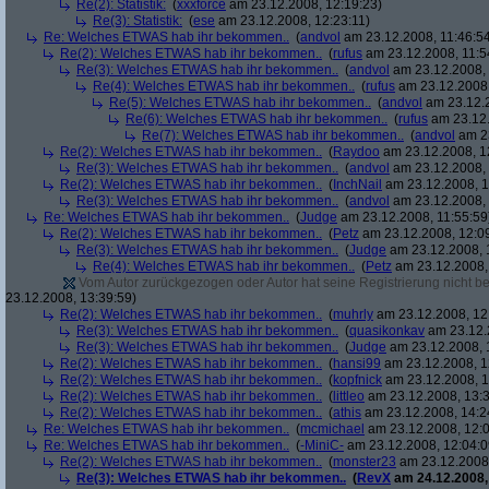
Re(2): Statistik:
(
xxxforce
am 23.12.2008, 12:19:23)
Re(3): Statistik:
(
ese
am 23.12.2008, 12:23:11)
Re: Welches ETWAS hab ihr bekommen..
(
andvol
am 23.12.2008, 11:46:5
Re(2): Welches ETWAS hab ihr bekommen..
(
rufus
am 23.12.2008, 11:5
Re(3): Welches ETWAS hab ihr bekommen..
(
andvol
am 23.12.2008, 
Re(4): Welches ETWAS hab ihr bekommen..
(
rufus
am 23.12.2008,
Re(5): Welches ETWAS hab ihr bekommen..
(
andvol
am 23.12.2
Re(6): Welches ETWAS hab ihr bekommen..
(
rufus
am 23.12.
Re(7): Welches ETWAS hab ihr bekommen..
(
andvol
am 23
Re(2): Welches ETWAS hab ihr bekommen..
(
Raydoo
am 23.12.2008, 1
Re(3): Welches ETWAS hab ihr bekommen..
(
andvol
am 23.12.2008, 
Re(2): Welches ETWAS hab ihr bekommen..
(
InchNail
am 23.12.2008, 1
Re(3): Welches ETWAS hab ihr bekommen..
(
andvol
am 23.12.2008, 
Re: Welches ETWAS hab ihr bekommen..
(
Judge
am 23.12.2008, 11:55:59
Re(2): Welches ETWAS hab ihr bekommen..
(
Petz
am 23.12.2008, 12:0
Re(3): Welches ETWAS hab ihr bekommen..
(
Judge
am 23.12.2008, 
Re(4): Welches ETWAS hab ihr bekommen..
(
Petz
am 23.12.2008,
Vom Autor zurückgezogen oder Autor hat seine Registrierung nicht bes
23.12.2008, 13:39:59)
Re(2): Welches ETWAS hab ihr bekommen..
(
muhrly
am 23.12.2008, 12
Re(3): Welches ETWAS hab ihr bekommen..
(
quasikonkav
am 23.12.
Re(3): Welches ETWAS hab ihr bekommen..
(
Judge
am 23.12.2008, 
Re(2): Welches ETWAS hab ihr bekommen..
(
hansi99
am 23.12.2008, 1
Re(2): Welches ETWAS hab ihr bekommen..
(
kopfnick
am 23.12.2008, 1
Re(2): Welches ETWAS hab ihr bekommen..
(
littleo
am 23.12.2008, 13:3
Re(2): Welches ETWAS hab ihr bekommen..
(
athis
am 23.12.2008, 14:2
Re: Welches ETWAS hab ihr bekommen..
(
mcmichael
am 23.12.2008, 12:0
Re: Welches ETWAS hab ihr bekommen..
(
-MiniC-
am 23.12.2008, 12:04:0
Re(2): Welches ETWAS hab ihr bekommen..
(
monster23
am 23.12.2008,
Re(3): Welches ETWAS hab ihr bekommen..
(
RevX
am 24.12.2008,