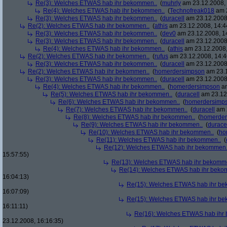
Re(3): Welches ETWAS hab ihr bekommen..
(
muhrly
am 23.12.2008, 
Re(4): Welches ETWAS hab ihr bekommen..
(
Technofreak018
am 2
Re(3): Welches ETWAS hab ihr bekommen..
(
duracell
am 23.12.2008,
Re(2): Welches ETWAS hab ihr bekommen..
(
athis
am 23.12.2008, 14:4
Re(3): Welches ETWAS hab ihr bekommen..
(
dev0
am 23.12.2008, 1
Re(3): Welches ETWAS hab ihr bekommen..
(
duracell
am 23.12.2008,
Re(4): Welches ETWAS hab ihr bekommen..
(
athis
am 23.12.2008,
Re(2): Welches ETWAS hab ihr bekommen..
(
rufus
am 23.12.2008, 14:4
Re(3): Welches ETWAS hab ihr bekommen..
(
duracell
am 23.12.2008,
Re(2): Welches ETWAS hab ihr bekommen..
(
homerdersimpson
am 23.1
Re(3): Welches ETWAS hab ihr bekommen..
(
duracell
am 23.12.2008,
Re(4): Welches ETWAS hab ihr bekommen..
(
homerdersimpson
am
Re(5): Welches ETWAS hab ihr bekommen..
(
duracell
am 23.12.
Re(6): Welches ETWAS hab ihr bekommen..
(
homerdersimp
Re(7): Welches ETWAS hab ihr bekommen..
(
duracell
am 2
Re(8): Welches ETWAS hab ihr bekommen..
(
homerder
Re(9): Welches ETWAS hab ihr bekommen..
(
durace
Re(10): Welches ETWAS hab ihr bekommen..
(
ho
Re(11): Welches ETWAS hab ihr bekommen..
(
Re(12): Welches ETWAS hab ihr bekommen.
15:57:55)
Re(13): Welches ETWAS hab ihr bekomm
Re(14): Welches ETWAS hab ihr beko
16:04:13)
Re(15): Welches ETWAS hab ihr be
16:07:09)
Re(15): Welches ETWAS hab ihr be
16:11:11)
Re(16): Welches ETWAS hab ihr
23.12.2008, 16:16:35)