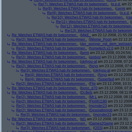
Re(7): Welches ETWAS hab ihr bekommen..
(
q.e.d.
am 22.
Re(8): Welches ETWAS hab ihr bekommen..
(
cermi
am 
Re(9): Welches ETWAS hab ihr bekommen..
(
q.e.d.
a
Re(10): Welches ETWAS hab ihr bekommen..
(
ce
Re(11): Welches ETWAS hab ihr bekommen..
(
Re(12): Welches ETWAS hab ihr bekommen.
Re(13): Welches ETWAS hab ihr bekomm
Re: Welches ETWAS hab ihr bekommen..
(
MikE_
am 22.12.2008, 21:55:29
Re(2): Welches ETWAS hab ihr bekommen..
(
Winnie_Pooh
am 22.12.20
Re: Welches ETWAS hab ihr bekommen..
(
der_spinner_mit_dem_weissen
Re(2): Welches ETWAS hab ihr bekommen..
(
hometech.v2.0
am 23.12.2
Re: Welches ETWAS hab ihr bekommen..
(
farmi
am 23.12.2008, 03:24:54)
Re(2): Welches ETWAS hab ihr bekommen..
(
andvol
am 23.12.2008, 08
Re: Welches ETWAS hab ihr bekommen..
(
ok4you-at
am 23.12.2008, 07:2
Re(2): Welches ETWAS hab ihr bekommen..
(
Noyx
am 23.12.2008, 07:4
Re(3): Welches ETWAS hab ihr bekommen..
(
ok4you-at
am 23.12.200
Re(4): Welches ETWAS hab ihr bekommen..
(
Noyx
am 23.12.2008,
Re(4): Welches ETWAS hab ihr bekommen..
(
Superfast
am 23.12.2
Re(2): Welches ETWAS hab ihr bekommen..
(
Flip
am 23.12.2008, 10:31
Re: Welches ETWAS hab ihr bekommen..
(
bono_d70
am 23.12.2008, 07:2
Re: Welches ETWAS hab ihr bekommen..
(
Dr.Betz
am 23.12.2008, 08:11:0
Re(2): Welches ETWAS hab ihr bekommen..
(
Mr L
am 23.12.2008, 08:11
Re(2): Welches ETWAS hab ihr bekommen..
(
Flo061180
am 23.12.2008,
Re(2): Welches ETWAS hab ihr bekommen..
(
monster23
am 23.12.2008,
Re(2): Welches ETWAS hab ihr bekommen..
(
Desolationrob
am 23.12.20
Re(3): Welches ETWAS hab ihr bekommen..
(
monster23
am 23.12.20
Re: Welches ETWAS hab ihr bekommen..
(
td1
am 23.12.2008, 08:18:35)
Re(2): Welches ETWAS hab ihr bekommen..
(
Games2Game
am 23.12.2
Re(3): Welches ETWAS hab ihr bekommen..
(
OSSI
am 23.12.2008, 0