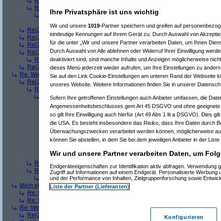
Re(3): Welches ETWAS hab ihr bekommen..
(
playaz
am 23.12.2008, 
Re(3): Welches ETWAS hab ihr bekommen..
(
monster23
am 23.12.20
Ihre Privatsphäre ist uns wichtig
Re(4): Welches ETWAS hab ihr bekommen..
(
bart99
am 23.12.2008
Re(5): Welches ETWAS hab ihr bekommen..
(
monster23
am 23.
Wir und unsere
1019
-Partner speichern und greifen auf personenbezo
Re(2): Welches ETWAS hab ihr bekommen..
(
female
am 23.12.2008, 09
eindeutige Kennungen auf Ihrem Gerät zu. Durch Auswahl von Akzeptier
Re(2): Welches ETWAS hab ihr bekommen..
(
User6465
am 23.12.2008,
für die unter „Wir und unsere Partner verarbeiten Daten, um Ihnen Dien
Re(2): Welches ETWAS hab ihr bekommen..
(
playaz
am 23.12.2008, 09
Durch Auswahl von Alle ablehnen oder Widerruf Ihrer Einwilligung werde
Re(2): Welches ETWAS hab ihr bekommen..
(
Ardjan
am 23.12.2008, 09
deaktiviert sind, sind manche Inhalte und Anzeigen möglicherweise nicht
Re(3): Welches ETWAS hab ihr bekommen..
(
monster23
am 23.12.20
Re(2): Welches ETWAS hab ihr bekommen..
(
User284
am 23.12.2008, 1
dieses Menü jederzeit wieder aufrufen, um Ihre Einstellungen zu ändern 
Re: Welches ETWAS hab ihr bekommen..
(
Diall
am 23.12.2008, 09:01:20)
Sie auf den Link Cookie-Einstellungen am unteren Rand der Webseite kli
Re(2): Welches ETWAS hab ihr bekommen..
(
ddrobesch
am 23.12.2008,
unseres Website. Weitere Informationen finden Sie in unserer Datensch
Re(3): Welches ETWAS hab ihr bekommen..
(
q.e.d.
am 23.12.2008, 0
Re(4): Welches ETWAS hab ihr bekommen..
(
Games2Game
am 23
Sofern Ihre getroffenen Einstellungen auch Anbieter umfassen, die Daten
Re(5): Welches ETWAS hab ihr bekommen..
(
ddrobesch
am 23.
Angemessenheitsbeschlusses gem Art 45 DSGVO und ohne geeignete G
Re(6): Welches ETWAS hab ihr bekommen..
(
q.e.d.
am 23.12
so gilt Ihre Einwilligung auch hierfür (Art 49 Abs 1 lit a DSGVO). Dies gi
Re(5): Welches ETWAS hab ihr bekommen..
(
q.e.d.
am 23.12.20
die USA. Es besteht insbesondere das Risiko, dass Ihre Daten durch B
Re(6): Welches ETWAS hab ihr bekommen..
(
Games2Game
Überwachungszwecken verarbeitet werden können, möglicherweise auc
Re(7): Welches ETWAS hab ihr bekommen..
(
q.e.d.
am 23.
können Sie abstellen, in dem Sie bei dem jeweiligen Anbieter in der Liste
Re(8): Welches ETWAS hab ihr bekommen..
(
Games2
Re(9): Welches ETWAS hab ihr bekommen..
(
q.e.d.
a
Wir und unsere Partner verarbeiten Daten, um Folg
Re(5): Welches ETWAS hab ihr bekommen..
(
monster23
am 23.
Re(3): Welches ETWAS hab ihr bekommen..
(
Diall
am 23.12.2008, 09
Endgeräteeigenschaften zur Identifikation aktiv abfragen. Verwendung 
Re(3): Welches ETWAS hab ihr bekommen..
(
Madler
am 23.12.2008, 
Zugriff auf Informationen auf einem Endgerät. Personalisierte Werbung
Re(4): Welches ETWAS hab ihr bekommen..
(
Games2Game
am 23
und der Performance von Inhalten, Zielgruppenforschung sowie Entwic
Mein etwas
(
Winnie_Pooh
am 23.12.2008, 09:12:01)
Liste der Partner (Lieferanten)
Re: Mein etwas
(
dizo
am 23.12.2008, 09:24:29)
Re: Mein etwas
(
q.e.d.
am 23.12.2008, 09:40:58)
Re: Welches ETWAS hab ihr bekommen..
(
Dimmu
am 23.12.2008, 09:12:1
Re(2): Welches ETWAS hab ihr bekommen..
(
Games2Game
am 23.12.2
Konfigurieren