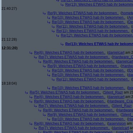
Re(12): Welches ETWAS hab ihr bekommen.
Re(13): Welches ETWAS hab ihr bekomm
21:40:27)
Re(9): Welches ETWAS hab ihr bekommen..
(
homete
Re(10): Welches ETWAS hab ihr bekommen..
(
Arr
Re(10): Welches ETWAS hab ihr bekommen..
(
De
Re(11): Welches ETWAS hab ihr bekommen..
(
Re(11): Welches ETWAS hab ihr bekommen..
(
Re(12): Welches ETWAS hab ihr bekommen.
21:12:28)
Re(13): Welches ETWAS hab ihr bekom
12:31:20)
Re(6): Welches ETWAS hab ihr bekommen..
(
danielcart
am 2
Re(7): Welches ETWAS hab ihr bekommen..
(
Hardware_C
Re(8): Welches ETWAS hab ihr bekommen..
(
danielcar
Re(9): Welches ETWAS hab ihr bekommen..
(
Hardw
Re(10): Welches ETWAS hab ihr bekommen..
(
[D
Re(10): Welches ETWAS hab ihr bekommen..
(
da
Re(11): Welches ETWAS hab ihr bekommen..
(
18:18:04)
Re(10): Welches ETWAS hab ihr bekommen..
(
bo
Re(5): Welches ETWAS hab ihr bekommen..
(
Silent_Razr
am 21
Re(6): Welches ETWAS hab ihr bekommen..
(
danielcart
am 2
Re(6): Welches ETWAS hab ihr bekommen..
(
Hardware_Cra
Re(7): Welches ETWAS hab ihr bekommen..
(
Silent_Razr
Re(8): Welches ETWAS hab ihr bekommen..
(
Hardwar
Re(9): Welches ETWAS hab ihr bekommen..
(
Silent
Re(10): Welches ETWAS hab ihr bekommen..
(
Ha
Re(6): Welches ETWAS hab ihr bekommen..
(
laservision
am 2
Re(7): Welches ETWAS hab ihr bekommen..
(
danielcart
am
Re(8): Welches ETWAS hab ihr bekommen..
(
user1822