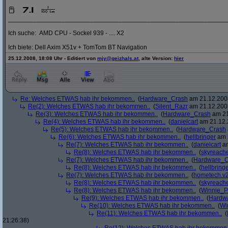
_____________________________________________________________
Ich suche: AMD CPU - Sockel 939 - .... X2
Ich biete: Dell Axim X51v + TomTom BT Navigation
25.12.2008, 18:08 Uhr - Editiert von
mjy@geizhals.at
, alte Version:
hier
Re: Welches ETWAS hab ihr bekommen..
(
Hardware_Crash
am 21.12.2008
Re(2): Welches ETWAS hab ihr bekommen..
(
Silent_Razr
am 21.12.2008
Re(3): Welches ETWAS hab ihr bekommen..
(
Hardware_Crash
am 21
Re(4): Welches ETWAS hab ihr bekommen..
(
danielcart
am 21.12.
Re(5): Welches ETWAS hab ihr bekommen..
(
Hardware_Crash
Re(6): Welches ETWAS hab ihr bekommen..
(
hellbringer
am 2
Re(7): Welches ETWAS hab ihr bekommen..
(
danielcart
am
Re(8): Welches ETWAS hab ihr bekommen..
(
skyreach
Re(7): Welches ETWAS hab ihr bekommen..
(
Hardware_C
Re(8): Welches ETWAS hab ihr bekommen..
(
hellbring
Re(7): Welches ETWAS hab ihr bekommen..
(
hometech.v2
Re(8): Welches ETWAS hab ihr bekommen..
(
skyreach
Re(8): Welches ETWAS hab ihr bekommen..
(
Winnie_
Re(9): Welches ETWAS hab ihr bekommen..
(
Hardw
Re(10): Welches ETWAS hab ihr bekommen..
(
Wi
Re(11): Welches ETWAS hab ihr bekommen..
(
21:26:38)