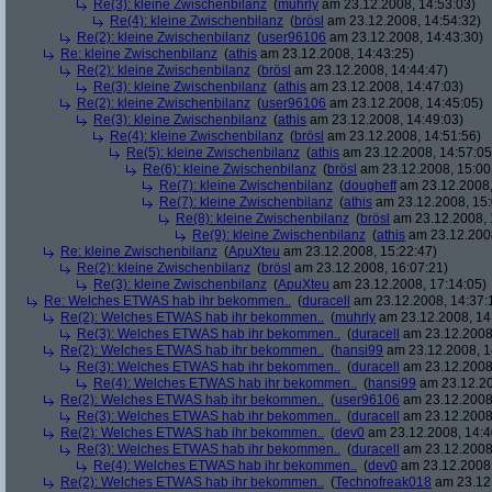
Re(3): kleine Zwischenbilanz
(
muhrly
am 23.12.2008, 14:53:03)
Re(4): kleine Zwischenbilanz
(
brösl
am 23.12.2008, 14:54:32)
Re(2): kleine Zwischenbilanz
(
user96106
am 23.12.2008, 14:43:30)
Re: kleine Zwischenbilanz
(
athis
am 23.12.2008, 14:43:25)
Re(2): kleine Zwischenbilanz
(
brösl
am 23.12.2008, 14:44:47)
Re(3): kleine Zwischenbilanz
(
athis
am 23.12.2008, 14:47:03)
Re(2): kleine Zwischenbilanz
(
user96106
am 23.12.2008, 14:45:05)
Re(3): kleine Zwischenbilanz
(
athis
am 23.12.2008, 14:49:03)
Re(4): kleine Zwischenbilanz
(
brösl
am 23.12.2008, 14:51:56)
Re(5): kleine Zwischenbilanz
(
athis
am 23.12.2008, 14:57:05
Re(6): kleine Zwischenbilanz
(
brösl
am 23.12.2008, 15:00
Re(7): kleine Zwischenbilanz
(
dougheff
am 23.12.2008,
Re(7): kleine Zwischenbilanz
(
athis
am 23.12.2008, 15:
Re(8): kleine Zwischenbilanz
(
brösl
am 23.12.2008, 
Re(9): kleine Zwischenbilanz
(
athis
am 23.12.2008
Re: kleine Zwischenbilanz
(
ApuXteu
am 23.12.2008, 15:22:47)
Re(2): kleine Zwischenbilanz
(
brösl
am 23.12.2008, 16:07:21)
Re(3): kleine Zwischenbilanz
(
ApuXteu
am 23.12.2008, 17:14:05)
Re: Welches ETWAS hab ihr bekommen..
(
duracell
am 23.12.2008, 14:37:
Re(2): Welches ETWAS hab ihr bekommen..
(
muhrly
am 23.12.2008, 14
Re(3): Welches ETWAS hab ihr bekommen..
(
duracell
am 23.12.2008,
Re(2): Welches ETWAS hab ihr bekommen..
(
hansi99
am 23.12.2008, 1
Re(3): Welches ETWAS hab ihr bekommen..
(
duracell
am 23.12.2008,
Re(4): Welches ETWAS hab ihr bekommen..
(
hansi99
am 23.12.20
Re(2): Welches ETWAS hab ihr bekommen..
(
user96106
am 23.12.2008,
Re(3): Welches ETWAS hab ihr bekommen..
(
duracell
am 23.12.2008,
Re(2): Welches ETWAS hab ihr bekommen..
(
dev0
am 23.12.2008, 14:4
Re(3): Welches ETWAS hab ihr bekommen..
(
duracell
am 23.12.2008,
Re(4): Welches ETWAS hab ihr bekommen..
(
dev0
am 23.12.2008,
Re(2): Welches ETWAS hab ihr bekommen..
(
Technofreak018
am 23.12.