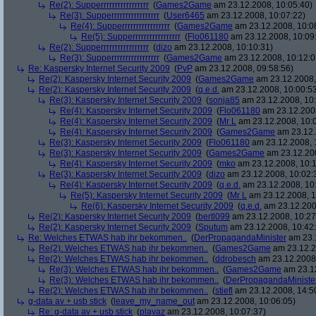
Re(2): Supperrrrrrrrrrrrrrrrr
(
Games2Game
am 23.12.2008, 10:05:40)
Re(3): Supperrrrrrrrrrrrrrrrr
(
User6465
am 23.12.2008, 10:07:22)
Re(4): Supperrrrrrrrrrrrrrrrr
(
Games2Game
am 23.12.2008, 10:0
Re(5): Supperrrrrrrrrrrrrrrrr
(
Flo061180
am 23.12.2008, 10:09
Re(2): Supperrrrrrrrrrrrrrrrr
(
dizo
am 23.12.2008, 10:10:31)
Re(3): Supperrrrrrrrrrrrrrrrr
(
Games2Game
am 23.12.2008, 10:12:0
Re: Kaspersky Internet Security 2009
(
PvP
am 23.12.2008, 09:58:56)
Re(2): Kaspersky Internet Security 2009
(
Games2Game
am 23.12.2008,
Re(2): Kaspersky Internet Security 2009
(
q.e.d.
am 23.12.2008, 10:00:5
Re(3): Kaspersky Internet Security 2009
(
sonja85
am 23.12.2008, 10:
Re(4): Kaspersky Internet Security 2009
(
Flo061180
am 23.12.2008
Re(4): Kaspersky Internet Security 2009
(
Mr L
am 23.12.2008, 10:
Re(4): Kaspersky Internet Security 2009
(
Games2Game
am 23.12.
Re(3): Kaspersky Internet Security 2009
(
Flo061180
am 23.12.2008, 
Re(3): Kaspersky Internet Security 2009
(
Games2Game
am 23.12.200
Re(4): Kaspersky Internet Security 2009
(
mko
am 23.12.2008, 10:1
Re(3): Kaspersky Internet Security 2009
(
dizo
am 23.12.2008, 10:02:
Re(4): Kaspersky Internet Security 2009
(
q.e.d.
am 23.12.2008, 10
Re(5): Kaspersky Internet Security 2009
(
Mr L
am 23.12.2008, 1
Re(6): Kaspersky Internet Security 2009
(
q.e.d.
am 23.12.200
Re(2): Kaspersky Internet Security 2009
(
bertl099
am 23.12.2008, 10:27
Re(2): Kaspersky Internet Security 2009
(
Sputum
am 23.12.2008, 10:42
Re: Welches ETWAS hab ihr bekommen..
(
DerPropagandaMinister
am 23.1
Re(2): Welches ETWAS hab ihr bekommen..
(
Games2Game
am 23.12.2
Re(2): Welches ETWAS hab ihr bekommen..
(
ddrobesch
am 23.12.2008,
Re(3): Welches ETWAS hab ihr bekommen..
(
Games2Game
am 23.12
Re(3): Welches ETWAS hab ihr bekommen..
(
DerPropagandaMiniste
Re(2): Welches ETWAS hab ihr bekommen..
(
stiefl
am 23.12.2008, 14:5
g-data av + usb stick
(
leave_my_name_out
am 23.12.2008, 10:06:05)
Re: g-data av + usb stick
(
playaz
am 23.12.2008, 10:07:37)