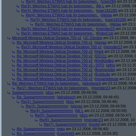
Re(4): Welches ETWAS hab ihr bekommen..
(
User284
am 23.12.20
Re(3): Welches ETWAS hab ihr bekommen..
(
Mr L
am 23.12.2008, 09
Re(3): Welches ETWAS hab ihr bekommen..
(
user182285
am 23.12.2
Re(4): Welches ETWAS hab ihr bekommen..
(
Akilae
am 23.12.2008
Re(5): Welches ETWAS hab ihr bekommen..
(
user182285
am 23
Re(6): Welches ETWAS hab ihr bekommen..
(
Akilae
am 23.12
Re(3): Welches ETWAS hab ihr bekommen..
(
monster23
am 23.12.20
Re(3): Welches ETWAS hab ihr bekommen..
(
RoboCop
am 23.12.200
Microsoft Wireless Optical Desktop 700 v2
(
JC-Denton
am 23.12.2008, 09:
Re: Microsoft Wireless Optical Desktop 700 v2
(
playaz
am 23.12.2008, 0
Re(2): Microsoft Wireless Optical Desktop 700 v2
(
monster23
am 23.1
Re: Microsoft Wireless Optical Desktop 700 v2
(
Harti
am 23.12.2008, 09
Re: Microsoft Wireless Optical Desktop 700 v2
(
DD111
am 23.12.2008, 0
Re: Microsoft Wireless Optical Desktop 700 v2
(
KindGottes
am 23.12.200
Re: Microsoft Wireless Optical Desktop 700 v2 - DITO
(
athis
am 23.12.20
Re: Microsoft Wireless Optical Desktop 700 v2
(
flowminister
am 23.12.20
Re: Microsoft Wireless Optical Desktop 700 v2
(
Evildude
am 23.12.2008,
Re: Microsoft Wireless Optical Desktop 700 v2
(
nonametouse
am 23.12.
Re: Welches ETWAS hab ihr bekommen..
(
ddrobesch
am 23.12.2008, 09:4
Re(2): Welches ETWAS hab ihr bekommen..
(
monster23
am 23.12.2008,
Supperrrrrrrrrrrrrrrrr
(
dizo
am 23.12.2008, 09:48:09)
Re: Supperrrrrrrrrrrrrrrrr
(
ddrobesch
am 23.12.2008, 09:48:45)
Re(2): Supperrrrrrrrrrrrrrrrr
(
dizo
am 23.12.2008, 09:49:46)
Re(3): Supperrrrrrrrrrrrrrrrr
(
playaz
am 23.12.2008, 09:49:59)
Re(4): Supperrrrrrrrrrrrrrrrr
(
Mr L
am 23.12.2008, 09:50:09)
Re(5): Supperrrrrrrrrrrrrrrrr
(
dizo
am 23.12.2008, 09:50:47)
Re(6): Supperrrrrrrrrrrrrrrrr
(
monster23
am 23.12.2008, 10:
Re(7): Supperrrrrrrrrrrrrrrrr
(
[norbi]
am 23.12.2008, 19:0
Re: Supperrrrrrrrrrrrrrrrr
(
mko
am 23.12.2008, 09:56:40)
Re: Supperrrrrrrrrrrrrrrrr
(
User6465
am 23.12.2008, 10:04:30)