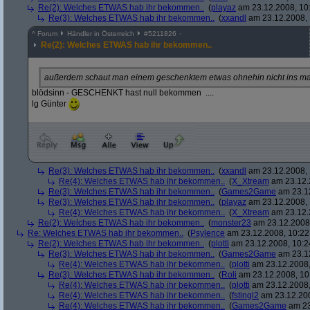
Re(2): Welches ETWAS hab ihr bekommen..
(
playaz
am 23.12.2008, 10
Re(3): Welches ETWAS hab ihr bekommen..
(
xxandl
am 23.12.2008, 
^
Forum
Händler in Österreich
#
5211826
Re(2): Welches ETWAS hab ihr bekommen..
außerdem schaut man einem geschenktem etwas ohnehin nicht ins ma
blödsinn - GESCHENKT hast null bekommen ....
lg Günter
Re(3): Welches ETWAS hab ihr bekommen..
(
xxandl
am 23.12.2008, 
Re(4): Welches ETWAS hab ihr bekommen..
(
X_Xtream
am 23.12.
Re(3): Welches ETWAS hab ihr bekommen..
(
Games2Game
am 23.12
Re(3): Welches ETWAS hab ihr bekommen..
(
playaz
am 23.12.2008, 
Re(4): Welches ETWAS hab ihr bekommen..
(
X_Xtream
am 23.12.
Re(2): Welches ETWAS hab ihr bekommen..
(
monster23
am 23.12.2008,
Re: Welches ETWAS hab ihr bekommen..
(
Psylence
am 23.12.2008, 10:22
Re(2): Welches ETWAS hab ihr bekommen..
(
plotti
am 23.12.2008, 10:2
Re(3): Welches ETWAS hab ihr bekommen..
(
Games2Game
am 23.12
Re(4): Welches ETWAS hab ihr bekommen..
(
plotti
am 23.12.2008,
Re(3): Welches ETWAS hab ihr bekommen..
(
Roli
am 23.12.2008, 10
Re(4): Welches ETWAS hab ihr bekommen..
(
plotti
am 23.12.2008,
Re(4): Welches ETWAS hab ihr bekommen..
(
fstingl2
am 23.12.200
Re(4): Welches ETWAS hab ihr bekommen..
(
Games2Game
am 23