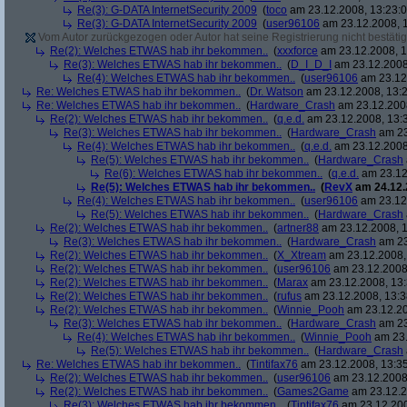
Re(3): G-DATA InternetSecurity 2009
(
toco
am 23.12.2008, 13:23:0
Re(3): G-DATA InternetSecurity 2009
(
user96106
am 23.12.2008, 1
Vom Autor zurückgezogen oder Autor hat seine Registrierung nicht bestätig
Re(2): Welches ETWAS hab ihr bekommen..
(
xxxforce
am 23.12.2008, 1
Re(3): Welches ETWAS hab ihr bekommen..
(
D_I_D_I
am 23.12.2008
Re(4): Welches ETWAS hab ihr bekommen..
(
user96106
am 23.12.
Re: Welches ETWAS hab ihr bekommen..
(
Dr. Watson
am 23.12.2008, 13:2
Re: Welches ETWAS hab ihr bekommen..
(
Hardware_Crash
am 23.12.2008
Re(2): Welches ETWAS hab ihr bekommen..
(
q.e.d.
am 23.12.2008, 13:
Re(3): Welches ETWAS hab ihr bekommen..
(
Hardware_Crash
am 23
Re(4): Welches ETWAS hab ihr bekommen..
(
q.e.d.
am 23.12.2008
Re(5): Welches ETWAS hab ihr bekommen..
(
Hardware_Crash
Re(6): Welches ETWAS hab ihr bekommen..
(
q.e.d.
am 23.12
Re(5): Welches ETWAS hab ihr bekommen..
(
RevX
am 24.12.
Re(4): Welches ETWAS hab ihr bekommen..
(
user96106
am 23.12.
Re(5): Welches ETWAS hab ihr bekommen..
(
Hardware_Crash
Re(2): Welches ETWAS hab ihr bekommen..
(
artner88
am 23.12.2008, 1
Re(3): Welches ETWAS hab ihr bekommen..
(
Hardware_Crash
am 23
Re(2): Welches ETWAS hab ihr bekommen..
(
X_Xtream
am 23.12.2008,
Re(2): Welches ETWAS hab ihr bekommen..
(
user96106
am 23.12.2008,
Re(2): Welches ETWAS hab ihr bekommen..
(
Marax
am 23.12.2008, 13:
Re(2): Welches ETWAS hab ihr bekommen..
(
rufus
am 23.12.2008, 13:3
Re(2): Welches ETWAS hab ihr bekommen..
(
Winnie_Pooh
am 23.12.20
Re(3): Welches ETWAS hab ihr bekommen..
(
Hardware_Crash
am 23
Re(4): Welches ETWAS hab ihr bekommen..
(
Winnie_Pooh
am 23.
Re(5): Welches ETWAS hab ihr bekommen..
(
Hardware_Crash
Re: Welches ETWAS hab ihr bekommen..
(
Tintifax76
am 23.12.2008, 13:35
Re(2): Welches ETWAS hab ihr bekommen..
(
user96106
am 23.12.2008,
Re(2): Welches ETWAS hab ihr bekommen..
(
Games2Game
am 23.12.2
Re(3): Welches ETWAS hab ihr bekommen..
(
Tintifax76
am 23.12.200