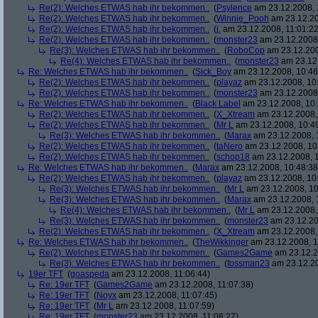
Re(2): Welches ETWAS hab ihr bekommen..
(
Psylence
am 23.12.2008, 
Re(2): Welches ETWAS hab ihr bekommen..
(
Winnie_Pooh
am 23.12.20
Re(2): Welches ETWAS hab ihr bekommen..
(
j.
am 23.12.2008, 11:01:22
Re(2): Welches ETWAS hab ihr bekommen..
(
monster23
am 23.12.2008,
Re(3): Welches ETWAS hab ihr bekommen..
(
RoboCop
am 23.12.200
Re(4): Welches ETWAS hab ihr bekommen..
(
monster23
am 23.12.
Re: Welches ETWAS hab ihr bekommen..
(
Sick_Boy
am 23.12.2008, 10:46
Re(2): Welches ETWAS hab ihr bekommen..
(
playaz
am 23.12.2008, 10
Re(2): Welches ETWAS hab ihr bekommen..
(
monster23
am 23.12.2008,
Re: Welches ETWAS hab ihr bekommen..
(
Black Label
am 23.12.2008, 10:
Re(2): Welches ETWAS hab ihr bekommen..
(
X_Xtream
am 23.12.2008,
Re(2): Welches ETWAS hab ihr bekommen..
(
Mr L
am 23.12.2008, 10:4
Re(3): Welches ETWAS hab ihr bekommen..
(
Marax
am 23.12.2008, 
Re(2): Welches ETWAS hab ihr bekommen..
(
taNero
am 23.12.2008, 10
Re(2): Welches ETWAS hab ihr bekommen..
(
schop18
am 23.12.2008, 1
Re: Welches ETWAS hab ihr bekommen..
(
Marax
am 23.12.2008, 10:48:38
Re(2): Welches ETWAS hab ihr bekommen..
(
playaz
am 23.12.2008, 10
Re(3): Welches ETWAS hab ihr bekommen..
(
Mr L
am 23.12.2008, 10
Re(3): Welches ETWAS hab ihr bekommen..
(
Marax
am 23.12.2008, 
Re(4): Welches ETWAS hab ihr bekommen..
(
Mr L
am 23.12.2008,
Re(3): Welches ETWAS hab ihr bekommen..
(
monster23
am 23.12.20
Re(2): Welches ETWAS hab ihr bekommen..
(
X_Xtream
am 23.12.2008,
Re: Welches ETWAS hab ihr bekommen..
(
TheWikkinger
am 23.12.2008, 1
Re(2): Welches ETWAS hab ihr bekommen..
(
Games2Game
am 23.12.2
Re(3): Welches ETWAS hab ihr bekommen..
(
fossman23
am 23.12.20
19er TFT
(
goaspeda
am 23.12.2008, 11:06:44)
Re: 19er TFT
(
Games2Game
am 23.12.2008, 11:07:38)
Re: 19er TFT
(
Noyx
am 23.12.2008, 11:07:45)
Re: 19er TFT
(
Mr L
am 23.12.2008, 11:07:59)
Re: 19er TFT
(
monster23
am 23.12.2008, 11:08:27)