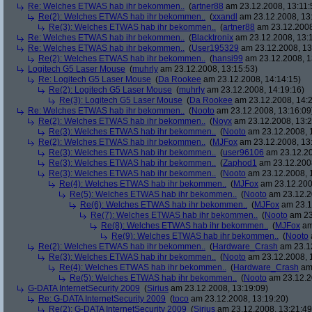
Re: Welches ETWAS hab ihr bekommen..
(
artner88
am 23.12.2008, 13:11:
Re(2): Welches ETWAS hab ihr bekommen..
(
xxandl
am 23.12.2008, 13
Re(3): Welches ETWAS hab ihr bekommen..
(
artner88
am 23.12.2008
Re: Welches ETWAS hab ihr bekommen..
(
Blacktronix
am 23.12.2008, 13:
Re: Welches ETWAS hab ihr bekommen..
(
User195329
am 23.12.2008, 13
Re(2): Welches ETWAS hab ihr bekommen..
(
hansi99
am 23.12.2008, 1
Logitech G5 Laser Mouse
(
muhrly
am 23.12.2008, 13:15:53)
Re: Logitech G5 Laser Mouse
(
Da Rookee
am 23.12.2008, 14:14:15)
Re(2): Logitech G5 Laser Mouse
(
muhrly
am 23.12.2008, 14:19:16)
Re(3): Logitech G5 Laser Mouse
(
Da Rookee
am 23.12.2008, 14:2
Re: Welches ETWAS hab ihr bekommen..
(
Nooto
am 23.12.2008, 13:16:09
Re(2): Welches ETWAS hab ihr bekommen..
(
Noyx
am 23.12.2008, 13:2
Re(3): Welches ETWAS hab ihr bekommen..
(
Nooto
am 23.12.2008, 
Re(2): Welches ETWAS hab ihr bekommen..
(
MJFox
am 23.12.2008, 13
Re(3): Welches ETWAS hab ihr bekommen..
(
user96106
am 23.12.20
Re(3): Welches ETWAS hab ihr bekommen..
(
Zaphod1
am 23.12.2008
Re(3): Welches ETWAS hab ihr bekommen..
(
Nooto
am 23.12.2008, 
Re(4): Welches ETWAS hab ihr bekommen..
(
MJFox
am 23.12.200
Re(5): Welches ETWAS hab ihr bekommen..
(
Nooto
am 23.12.2
Re(6): Welches ETWAS hab ihr bekommen..
(
MJFox
am 23.1
Re(7): Welches ETWAS hab ihr bekommen..
(
Nooto
am 23
Re(8): Welches ETWAS hab ihr bekommen..
(
MJFox
am
Re(9): Welches ETWAS hab ihr bekommen..
(
Nooto
Re(2): Welches ETWAS hab ihr bekommen..
(
Hardware_Crash
am 23.12
Re(3): Welches ETWAS hab ihr bekommen..
(
Nooto
am 23.12.2008, 
Re(4): Welches ETWAS hab ihr bekommen..
(
Hardware_Crash
am 
Re(5): Welches ETWAS hab ihr bekommen..
(
Nooto
am 23.12.2
G-DATA InternetSecurity 2009
(
Sirius
am 23.12.2008, 13:19:09)
Re: G-DATA InternetSecurity 2009
(
toco
am 23.12.2008, 13:19:20)
Re(2): G-DATA InternetSecurity 2009
(
Sirius
am 23.12.2008, 13:21:49