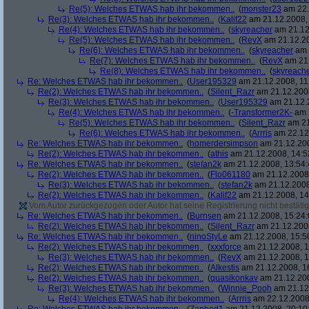
Re(5): Welches ETWAS hab ihr bekommen..
(
monster23
am 22.
Re(3): Welches ETWAS hab ihr bekommen..
(
Kalif22
am 21.12.2008, 
Re(4): Welches ETWAS hab ihr bekommen..
(
skyreacher
am 21.12
Re(5): Welches ETWAS hab ihr bekommen..
(
RevX
am 21.12.20
Re(6): Welches ETWAS hab ihr bekommen..
(
skyreacher
am 
Re(7): Welches ETWAS hab ihr bekommen..
(
RevX
am 21.
Re(8): Welches ETWAS hab ihr bekommen..
(
skyreach
Re: Welches ETWAS hab ihr bekommen..
(
User195329
am 21.12.2008, 11
Re(2): Welches ETWAS hab ihr bekommen..
(
Silent_Razr
am 21.12.2008
Re(3): Welches ETWAS hab ihr bekommen..
(
User195329
am 21.12.2
Re(4): Welches ETWAS hab ihr bekommen..
(
-Transformer2K-
am 2
Re(5): Welches ETWAS hab ihr bekommen..
(
Silent_Razr
am 21
Re(6): Welches ETWAS hab ihr bekommen..
(
Arrris
am 22.12.
Re: Welches ETWAS hab ihr bekommen..
(
homerdersimpson
am 21.12.200
Re(2): Welches ETWAS hab ihr bekommen..
(
athis
am 21.12.2008, 14:5
Re: Welches ETWAS hab ihr bekommen..
(
stefan2k
am 21.12.2008, 13:54:
Re(2): Welches ETWAS hab ihr bekommen..
(
Flo061180
am 21.12.2008,
Re(3): Welches ETWAS hab ihr bekommen..
(
stefan2k
am 21.12.2008
Re(2): Welches ETWAS hab ihr bekommen..
(
Kalif22
am 21.12.2008, 14
Vom Autor zurückgezogen oder Autor hat seine Registrierung nicht bestätig
Re: Welches ETWAS hab ihr bekommen..
(
Burnsen
am 21.12.2008, 15:24:
Re(2): Welches ETWAS hab ihr bekommen..
(
Silent_Razr
am 21.12.2008
Re: Welches ETWAS hab ihr bekommen..
(
ninoStyLe
am 21.12.2008, 15:5
Re(2): Welches ETWAS hab ihr bekommen..
(
xxxforce
am 21.12.2008, 1
Re(3): Welches ETWAS hab ihr bekommen..
(
RevX
am 21.12.2008, 1
Re(2): Welches ETWAS hab ihr bekommen..
(
Alkestis
am 21.12.2008, 1
Re(2): Welches ETWAS hab ihr bekommen..
(
quasikonkav
am 21.12.200
Re(3): Welches ETWAS hab ihr bekommen..
(
Winnie_Pooh
am 21.12.
Re(4): Welches ETWAS hab ihr bekommen..
(
Arrris
am 22.12.2008,