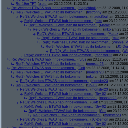
Re: 19er TFT
(
q.e.d.
am 23.12.2008, 11:23:51)
Re: Welches ETWAS hab ihr bekommen..
(
magic8ball
am 23.12.2008, 11:0
Re(2): Welches ETWAS hab ihr bekommen..
(
firstronny
am 23.12.2008, 
Re(3): Welches ETWAS hab ihr bekommen..
(
magic8ball
am 23.12.20
Re(4): Welches ETWAS hab ihr bekommen..
(
mko
am 23.12.2008, 
Re(5): Welches ETWAS hab ihr bekommen..
(
Marax
am 23.12.2
Re(6): Welches ETWAS hab ihr bekommen..
(
mko
am 23.12.2
Re(7): Welches ETWAS hab ihr bekommen..
(
Marax
am 23
Re(8): Welches ETWAS hab ihr bekommen..
(
mko
am 23
Re(8): Welches ETWAS hab ihr bekommen..
(
Winnie_
Re(9): Welches ETWAS hab ihr bekommen..
(
JC-De
Re(10): Welches ETWAS hab ihr bekommen..
(
Wi
Re(4): Welches ETWAS hab ihr bekommen..
(
monster23
am 23.12.
Re: Welches ETWAS hab ihr bekommen..
(
rufus
am 23.12.2008, 11:13:59)
Re(2): Welches ETWAS hab ihr bekommen..
(
monster23
am 23.12.2008,
Re: Welches ETWAS hab ihr bekommen..
(
Gott
am 23.12.2008, 11:14:14)
Re(2): Welches ETWAS hab ihr bekommen..
(
monster23
am 23.12.2008,
Re(2): Welches ETWAS hab ihr bekommen..
(
mko
am 23.12.2008, 11:16
Re(3): Welches ETWAS hab ihr bekommen..
(
monster23
am 23.12.20
Re(2): Welches ETWAS hab ihr bekommen..
(
Srv-02
am 23.12.2008, 11:
Re(3): Welches ETWAS hab ihr bekommen..
(
monster23
am 23.12.20
Re(4): Welches ETWAS hab ihr bekommen..
(
Srv-02
am 23.12.2008
Re(5): Welches ETWAS hab ihr bekommen..
(
monster23
am 23.
Re(3): Welches ETWAS hab ihr bekommen..
(
Gott
am 23.12.2008, 11
Re(4): Welches ETWAS hab ihr bekommen..
(
Srv-02
am 23.12.2008
Re(5): Welches ETWAS hab ihr bekommen..
(
Gott
am 23.12.200
Re(6): Welches ETWAS hab ihr bekommen..
(
monster23
am 2
Re(3): Welches ETWAS hab ihr bekommen..
(
JC-Denton
am 23.12.20
Re(4): Welches ETWAS hab ihr bekommen..
(
Srv-02
am 23.12.2008