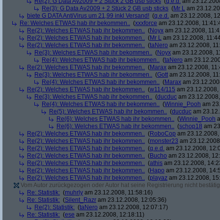
Re(2): G Data Av2009 + 2 Stück 2 GB usb sticks
(
q.e.d.
am 23.12.2008
Re(3): G Data Av2009 + 2 Stück 2 GB usb sticks
(
Mr L
am 23.12.20
biete G DATA AntiVirus um 21,99 inkl Versand!
(
q.e.d.
am 23.12.2008, 12
Re: Welches ETWAS hab ihr bekommen..
(
xxxforce
am 23.12.2008, 11:41:
Re(2): Welches ETWAS hab ihr bekommen..
(
Noyx
am 23.12.2008, 11:4
Re(2): Welches ETWAS hab ihr bekommen..
(
Mr L
am 23.12.2008, 11:44
Re(2): Welches ETWAS hab ihr bekommen..
(
taNero
am 23.12.2008, 11
Re(3): Welches ETWAS hab ihr bekommen..
(
Noyx
am 23.12.2008, 1
Re(4): Welches ETWAS hab ihr bekommen..
(
taNero
am 23.12.200
Re(2): Welches ETWAS hab ihr bekommen..
(
Marax
am 23.12.2008, 11:
Re(3): Welches ETWAS hab ihr bekommen..
(
Gott
am 23.12.2008, 11
Re(4): Welches ETWAS hab ihr bekommen..
(
Marax
am 23.12.2008
Re(2): Welches ETWAS hab ihr bekommen..
(
w114/115
am 23.12.2008, 
Re(3): Welches ETWAS hab ihr bekommen..
(
ducduc
am 23.12.2008,
Re(4): Welches ETWAS hab ihr bekommen..
(
Winnie_Pooh
am 23.
Re(5): Welches ETWAS hab ihr bekommen..
(
ducduc
am 23.12.
Re(6): Welches ETWAS hab ihr bekommen..
(
Winnie_Pooh
a
Re(6): Welches ETWAS hab ihr bekommen..
(
schop18
am 23.
Re(2): Welches ETWAS hab ihr bekommen..
(
RoboCop
am 23.12.2008, 
Re(2): Welches ETWAS hab ihr bekommen..
(
monster23
am 23.12.2008,
Re(2): Welches ETWAS hab ihr bekommen..
(
q.e.d.
am 23.12.2008, 12:
Re(2): Welches ETWAS hab ihr bekommen..
(
Bucho
am 23.12.2008, 12:
Re(2): Welches ETWAS hab ihr bekommen..
(
athis
am 23.12.2008, 14:2
Re(2): Welches ETWAS hab ihr bekommen..
(
Hapo
am 23.12.2008, 14:
Re(2): Welches ETWAS hab ihr bekommen..
(
playaz
am 23.12.2008, 15
Vom Autor zurückgezogen oder Autor hat seine Registrierung nicht bestätig
Re: Statistik:
(
muhrly
am 23.12.2008, 11:58:16)
Re: Statistik:
(
Silent_Razr
am 23.12.2008, 12:05:36)
Re(2): Statistik:
(
taNero
am 23.12.2008, 12:07:17)
Re: Statistik:
(
ese
am 23.12.2008, 12:18:11)