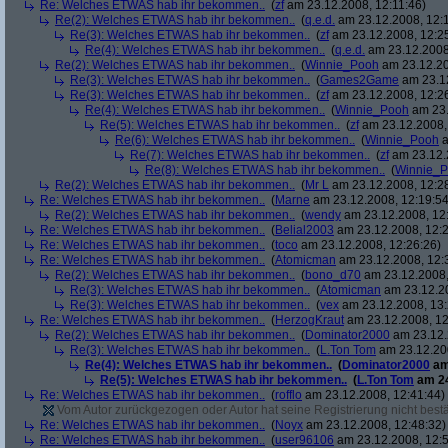
Re: Welches ETWAS hab ihr bekommen..
(
zf
am 23.12.2008, 12:11:46)
Re(2): Welches ETWAS hab ihr bekommen..
(
q.e.d.
am 23.12.2008, 12:
Re(3): Welches ETWAS hab ihr bekommen..
(
zf
am 23.12.2008, 12:2
Re(4): Welches ETWAS hab ihr bekommen..
(
q.e.d.
am 23.12.2008,
Re(2): Welches ETWAS hab ihr bekommen..
(
Winnie_Pooh
am 23.12.20
Re(3): Welches ETWAS hab ihr bekommen..
(
Games2Game
am 23.12
Re(3): Welches ETWAS hab ihr bekommen..
(
zf
am 23.12.2008, 12:2
Re(4): Welches ETWAS hab ihr bekommen..
(
Winnie_Pooh
am 23.
Re(5): Welches ETWAS hab ihr bekommen..
(
zf
am 23.12.2008,
Re(6): Welches ETWAS hab ihr bekommen..
(
Winnie_Pooh
a
Re(7): Welches ETWAS hab ihr bekommen..
(
zf
am 23.12.
Re(8): Welches ETWAS hab ihr bekommen..
(
Winnie_
Re(2): Welches ETWAS hab ihr bekommen..
(
Mr L
am 23.12.2008, 12:2
Re: Welches ETWAS hab ihr bekommen..
(
Marne
am 23.12.2008, 12:19:54
Re(2): Welches ETWAS hab ihr bekommen..
(
wendy
am 23.12.2008, 12
Re: Welches ETWAS hab ihr bekommen..
(
Belial2003
am 23.12.2008, 12:2
Re: Welches ETWAS hab ihr bekommen..
(
toco
am 23.12.2008, 12:26:26)
Re: Welches ETWAS hab ihr bekommen..
(
Atomicman
am 23.12.2008, 12:
Re(2): Welches ETWAS hab ihr bekommen..
(
bono_d70
am 23.12.2008,
Re(3): Welches ETWAS hab ihr bekommen..
(
Atomicman
am 23.12.20
Re(3): Welches ETWAS hab ihr bekommen..
(
vex
am 23.12.2008, 13:
Re: Welches ETWAS hab ihr bekommen..
(
HerzogKraut
am 23.12.2008, 12
Re(2): Welches ETWAS hab ihr bekommen..
(
Dominator2000
am 23.12.
Re(3): Welches ETWAS hab ihr bekommen..
(
L.Ton Tom
am 23.12.200
Re(4): Welches ETWAS hab ihr bekommen..
(
Dominator2000
am
Re(5): Welches ETWAS hab ihr bekommen..
(
L.Ton Tom
am 24
Re: Welches ETWAS hab ihr bekommen..
(
rofflo
am 23.12.2008, 12:41:44)
Vom Autor zurückgezogen oder Autor hat seine Registrierung nicht bestä
Re: Welches ETWAS hab ihr bekommen..
(
Noyx
am 23.12.2008, 12:48:32)
Re: Welches ETWAS hab ihr bekommen..
(
user96106
am 23.12.2008, 12:5