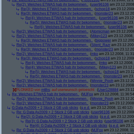
Re: Welches ETWAS hab ihr bekommen..
(
Flo061180
am 23.12.2008, 11:2
Re(2): Welches ETWAS hab ihr bekommen..
(
user96106
am 23.12.2008,
Re(3): Welches ETWAS hab ihr bekommen..
(
schop18
am 23.12.2008
Re(3): Welches ETWAS hab ihr bekommen..
(
monster23
am 23.12.20
Re(4): Welches ETWAS hab ihr bekommen..
(
user96106
am 23.12.
Re(5): Welches ETWAS hab ihr bekommen..
(
monster23
am 23.
Re(6): Welches ETWAS hab ihr bekommen..
(
user96106
am 2
Re(2): Welches ETWAS hab ihr bekommen..
(
Atomicman
am 23.12.2008
Re(2): Welches ETWAS hab ihr bekommen..
(
Mikey123
am 23.12.2008, 
Re(3): Welches ETWAS hab ihr bekommen..
(
bigpower
am 23.12.200
Re(2): Welches ETWAS hab ihr bekommen..
(
Silent_Razr
am 23.12.2008
Re(3): Welches ETWAS hab ihr bekommen..
(
monster23
am 23.12.20
Re(2): Welches ETWAS hab ihr bekommen..
(
mko
am 23.12.2008, 11:31
Re(3): Welches ETWAS hab ihr bekommen..
(
schop18
am 23.12.2008
Re(4): Welches ETWAS hab ihr bekommen..
(
mko
am 23.12.2008, 
Re(4): Welches ETWAS hab ihr bekommen..
(
Mikey123
am 23.12.2
Re(5): Welches ETWAS hab ihr bekommen..
(
schop18
am 23.12
Re(5): Welches ETWAS hab ihr bekommen..
(
monster23
am 23.
Re(2): Welches ETWAS hab ihr bekommen..
(
Winnie_Pooh
am 23.12.20
Re(2): Welches ETWAS hab ihr bekommen..
(
monster23
am 23.12.2008,
PLONKED von
mtths
: auf userwunsch geloescht
(
User128884
am 23.12
Re: Welches ETWAS hab ihr bekommen..
(
MJFox
am 23.12.2008, 11:36:54
Re(2): Welches ETWAS hab ihr bekommen..
(
Winnie_Pooh
am 23.12.20
Re(2): Welches ETWAS hab ihr bekommen..
(
monster23
am 23.12.2008,
G Data Av2009 + 2 Stück 2 GB usb sticks
(
q.e.d.
am 23.12.2008, 11:40:12)
Re: G Data Av2009 + 2 Stück 2 GB usb sticks
(
user96106
am 23.12.2008
Re(2): G Data Av2009 + 2 Stück 2 GB usb sticks
(
q.e.d.
am 23.12.2008
Re(3): G Data Av2009 + 2 Stück 2 GB usb sticks
(
user96106
am 23.
Re(4): G Data Av2009 + 2 Stück 2 GB usb sticks
(
q.e.d.
am 23.12
Re: G Data Av2009 + 2 Stück 2 GB usb sticks
(
MJFox
am 23.12.2008, 11