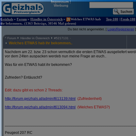
Impressum
|
Werbung
Geizhals
»
Forum
»
Händler in Österreich
»
Welches ETWAS hab
Top-100
|
Fresh-100
ihr bekommen.. (1363 Beiträge, 30546 Mal gelesen)
Du bist nicht angemeldet. [
Login/Registrieren
]
^
Forum
Händler in Österreich
#
5217131
Welches ETWAS hab ihr bekommen..
Nachdem am 22. bzw. 23 schon vermutlich die ersten ETWAS ausgeliefert werden
vor dem 24ten auspacken werdeb nun meine Frage an euch..
Was für ein ETWAS habt ihr bekommen?
Zufrieden? Entäuscht?
Edit: dazu gibt es schon 2 Threads:
http:/
/
forum.geizhals.at/
admin/
t613139.html
(Zufriedenheit)
http:/
/
forum.geizhals.at/
admin/
t613094.html
(Welches ETWAS?)
_____________________________________________________________
Peugeot 207 RC