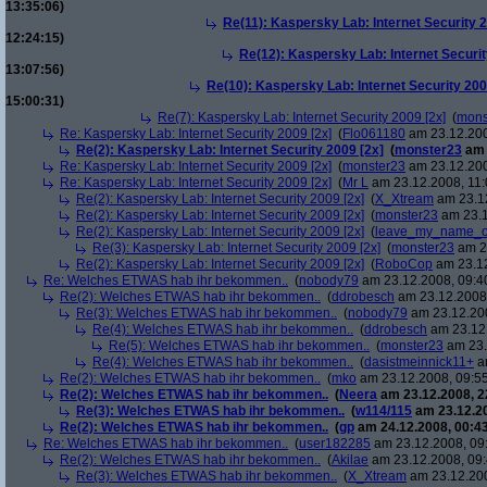
13:35:06)
Re(11): Kaspersky Lab: Internet Security 2
12:24:15)
Re(12): Kaspersky Lab: Internet Securit
13:07:56)
Re(10): Kaspersky Lab: Internet Security 200
15:00:31)
Re(7): Kaspersky Lab: Internet Security 2009 [2x]
(
mons
Re: Kaspersky Lab: Internet Security 2009 [2x]
(
Flo061180
am 23.12.200
Re(2): Kaspersky Lab: Internet Security 2009 [2x]
(
monster23
am 
Re: Kaspersky Lab: Internet Security 2009 [2x]
(
monster23
am 23.12.200
Re: Kaspersky Lab: Internet Security 2009 [2x]
(
Mr L
am 23.12.2008, 11:
Re(2): Kaspersky Lab: Internet Security 2009 [2x]
(
X_Xtream
am 23.12
Re(2): Kaspersky Lab: Internet Security 2009 [2x]
(
monster23
am 23.1
Re(2): Kaspersky Lab: Internet Security 2009 [2x]
(
leave_my_name_o
Re(3): Kaspersky Lab: Internet Security 2009 [2x]
(
monster23
am 23
Re(2): Kaspersky Lab: Internet Security 2009 [2x]
(
RoboCop
am 23.12
Re: Welches ETWAS hab ihr bekommen..
(
nobody79
am 23.12.2008, 09:4
Re(2): Welches ETWAS hab ihr bekommen..
(
ddrobesch
am 23.12.2008,
Re(3): Welches ETWAS hab ihr bekommen..
(
nobody79
am 23.12.200
Re(4): Welches ETWAS hab ihr bekommen..
(
ddrobesch
am 23.12.
Re(5): Welches ETWAS hab ihr bekommen..
(
monster23
am 23.
Re(4): Welches ETWAS hab ihr bekommen..
(
dasistmeinnick11+
am
Re(2): Welches ETWAS hab ihr bekommen..
(
mko
am 23.12.2008, 09:55
Re(2): Welches ETWAS hab ihr bekommen..
(
Neera
am 23.12.2008, 2
Re(3): Welches ETWAS hab ihr bekommen..
(
w114/115
am 23.12.20
Re(2): Welches ETWAS hab ihr bekommen..
(
gp
am 24.12.2008, 00:43
Re: Welches ETWAS hab ihr bekommen..
(
user182285
am 23.12.2008, 09
Re(2): Welches ETWAS hab ihr bekommen..
(
Akilae
am 23.12.2008, 09:
Re(3): Welches ETWAS hab ihr bekommen..
(
X_Xtream
am 23.12.200