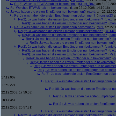
Re: Welches ETWAS hab ihr bekommen..
(
Zaphod1
am 21.12.2008, 20:10
Re(2): Welches ETWAS hab ihr bekommen..
(
Silent_Razr
am 21.12.2008
Re: Welches ETWAS hab ihr bekommen..
(
j.
am 22.12.2008, 14:19:16)
Ja was haben die ersten Empfänger nun bekommen?
(
q.e.d.
am 22.12.200
Re: Ja was haben die ersten Empfänger nun bekommen?
(
monster23
am
Re(2): Ja was haben die ersten Empfänger nun bekommen?
(
q.e.d.
a
Re(3): Ja was haben die ersten Empfänger nun bekommen?
(
mon
Re: Ja was haben die ersten Empfänger nun bekommen?
(
Mr L
am 22.1
Re(2): Ja was haben die ersten Empfänger nun bekommen?
(
w114/1
Re(3): Ja was haben die ersten Empfänger nun bekommen?
(
dani
Re(4): Ja was haben die ersten Empfänger nun bekommen?
(
b
Re(5): Ja was haben die ersten Empfänger nun bekommen?
Re(2): Ja was haben die ersten Empfänger nun bekommen?
(
danielc
Re(3): Ja was haben die ersten Empfänger nun bekommen?
(
q.e.d
Re(3): Ja was haben die ersten Empfänger nun bekommen?
(
Mr L
Re(4): Ja was haben die ersten Empfänger nun bekommen?
(
d
Re(5): Ja was haben die ersten Empfänger nun bekommen?
Re(6): Ja was haben die ersten Empfänger nun bekomme
Re(7): Ja was haben die ersten Empfänger nun beko
Re(8): Ja was haben die ersten Empfänger nun be
17:19:00)
Re(9): Ja was haben die ersten Empfänger nun
17:50:22)
Re(10): Ja was haben die ersten Empfänger 
22.12.2008, 17:59:08)
Re(11): Ja was haben die ersten Empfänge
18:14:35)
Re(11): Ja was haben die ersten Empfänge
22.12.2008, 20:57:31)
Re(9): Ja was haben die ersten Empfänger nun
Re(2): Ja was haben die ersten Empfänger nun bekommen?
(
Lion[A