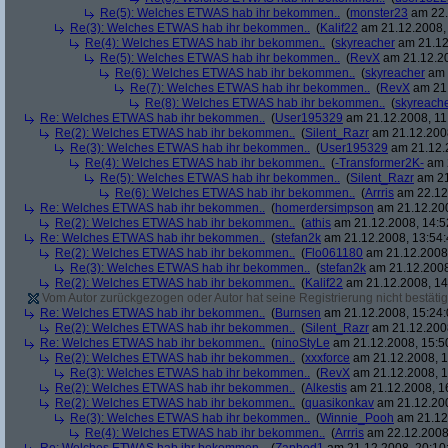
Re(5): Welches ETWAS hab ihr bekommen..
(
monster23
am 22.
Re(3): Welches ETWAS hab ihr bekommen..
(
Kalif22
am 21.12.2008, 
Re(4): Welches ETWAS hab ihr bekommen..
(
skyreacher
am 21.12
Re(5): Welches ETWAS hab ihr bekommen..
(
RevX
am 21.12.20
Re(6): Welches ETWAS hab ihr bekommen..
(
skyreacher
am 
Re(7): Welches ETWAS hab ihr bekommen..
(
RevX
am 21.
Re(8): Welches ETWAS hab ihr bekommen..
(
skyreach
Re: Welches ETWAS hab ihr bekommen..
(
User195329
am 21.12.2008, 11
Re(2): Welches ETWAS hab ihr bekommen..
(
Silent_Razr
am 21.12.2008
Re(3): Welches ETWAS hab ihr bekommen..
(
User195329
am 21.12.2
Re(4): Welches ETWAS hab ihr bekommen..
(
-Transformer2K-
am 2
Re(5): Welches ETWAS hab ihr bekommen..
(
Silent_Razr
am 21
Re(6): Welches ETWAS hab ihr bekommen..
(
Arrris
am 22.12.
Re: Welches ETWAS hab ihr bekommen..
(
homerdersimpson
am 21.12.200
Re(2): Welches ETWAS hab ihr bekommen..
(
athis
am 21.12.2008, 14:5
Re: Welches ETWAS hab ihr bekommen..
(
stefan2k
am 21.12.2008, 13:54:
Re(2): Welches ETWAS hab ihr bekommen..
(
Flo061180
am 21.12.2008,
Re(3): Welches ETWAS hab ihr bekommen..
(
stefan2k
am 21.12.2008
Re(2): Welches ETWAS hab ihr bekommen..
(
Kalif22
am 21.12.2008, 14
Vom Autor zurückgezogen oder Autor hat seine Registrierung nicht bestätig
Re: Welches ETWAS hab ihr bekommen..
(
Burnsen
am 21.12.2008, 15:24:
Re(2): Welches ETWAS hab ihr bekommen..
(
Silent_Razr
am 21.12.2008
Re: Welches ETWAS hab ihr bekommen..
(
ninoStyLe
am 21.12.2008, 15:5
Re(2): Welches ETWAS hab ihr bekommen..
(
xxxforce
am 21.12.2008, 1
Re(3): Welches ETWAS hab ihr bekommen..
(
RevX
am 21.12.2008, 1
Re(2): Welches ETWAS hab ihr bekommen..
(
Alkestis
am 21.12.2008, 1
Re(2): Welches ETWAS hab ihr bekommen..
(
quasikonkav
am 21.12.200
Re(3): Welches ETWAS hab ihr bekommen..
(
Winnie_Pooh
am 21.12.
Re(4): Welches ETWAS hab ihr bekommen..
(
Arrris
am 22.12.2008,