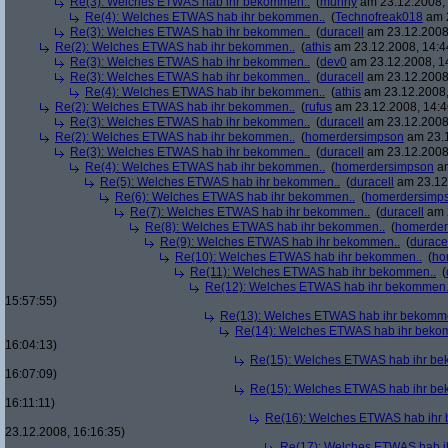
Re(3): Welches ETWAS hab ihr bekommen..
(
muhrly
am 23.12.2008, 
Re(4): Welches ETWAS hab ihr bekommen..
(
Technofreak018
am 2
Re(3): Welches ETWAS hab ihr bekommen..
(
duracell
am 23.12.2008,
Re(2): Welches ETWAS hab ihr bekommen..
(
athis
am 23.12.2008, 14:4
Re(3): Welches ETWAS hab ihr bekommen..
(
dev0
am 23.12.2008, 1
Re(3): Welches ETWAS hab ihr bekommen..
(
duracell
am 23.12.2008,
Re(4): Welches ETWAS hab ihr bekommen..
(
athis
am 23.12.2008,
Re(2): Welches ETWAS hab ihr bekommen..
(
rufus
am 23.12.2008, 14:4
Re(3): Welches ETWAS hab ihr bekommen..
(
duracell
am 23.12.2008,
Re(2): Welches ETWAS hab ihr bekommen..
(
homerdersimpson
am 23.1
Re(3): Welches ETWAS hab ihr bekommen..
(
duracell
am 23.12.2008,
Re(4): Welches ETWAS hab ihr bekommen..
(
homerdersimpson
am
Re(5): Welches ETWAS hab ihr bekommen..
(
duracell
am 23.12.
Re(6): Welches ETWAS hab ihr bekommen..
(
homerdersimp
Re(7): Welches ETWAS hab ihr bekommen..
(
duracell
am 2
Re(8): Welches ETWAS hab ihr bekommen..
(
homerder
Re(9): Welches ETWAS hab ihr bekommen..
(
durace
Re(10): Welches ETWAS hab ihr bekommen..
(
ho
Re(11): Welches ETWAS hab ihr bekommen..
(
Re(12): Welches ETWAS hab ihr bekommen.
15:57:55)
Re(13): Welches ETWAS hab ihr bekomm
Re(14): Welches ETWAS hab ihr beko
16:04:13)
Re(15): Welches ETWAS hab ihr be
16:07:09)
Re(15): Welches ETWAS hab ihr be
16:11:11)
Re(16): Welches ETWAS hab ihr
23.12.2008, 16:16:35)
Re(17): Welches ETWAS hab i