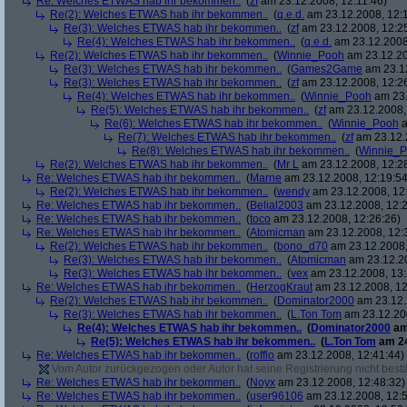
Re: Welches ETWAS hab ihr bekommen..
(
zf
am 23.12.2008, 12:11:46)
Re(2): Welches ETWAS hab ihr bekommen..
(
q.e.d.
am 23.12.2008, 12:
Re(3): Welches ETWAS hab ihr bekommen..
(
zf
am 23.12.2008, 12:2
Re(4): Welches ETWAS hab ihr bekommen..
(
q.e.d.
am 23.12.2008,
Re(2): Welches ETWAS hab ihr bekommen..
(
Winnie_Pooh
am 23.12.20
Re(3): Welches ETWAS hab ihr bekommen..
(
Games2Game
am 23.12
Re(3): Welches ETWAS hab ihr bekommen..
(
zf
am 23.12.2008, 12:2
Re(4): Welches ETWAS hab ihr bekommen..
(
Winnie_Pooh
am 23.
Re(5): Welches ETWAS hab ihr bekommen..
(
zf
am 23.12.2008,
Re(6): Welches ETWAS hab ihr bekommen..
(
Winnie_Pooh
a
Re(7): Welches ETWAS hab ihr bekommen..
(
zf
am 23.12.
Re(8): Welches ETWAS hab ihr bekommen..
(
Winnie_
Re(2): Welches ETWAS hab ihr bekommen..
(
Mr L
am 23.12.2008, 12:2
Re: Welches ETWAS hab ihr bekommen..
(
Marne
am 23.12.2008, 12:19:54
Re(2): Welches ETWAS hab ihr bekommen..
(
wendy
am 23.12.2008, 12
Re: Welches ETWAS hab ihr bekommen..
(
Belial2003
am 23.12.2008, 12:2
Re: Welches ETWAS hab ihr bekommen..
(
toco
am 23.12.2008, 12:26:26)
Re: Welches ETWAS hab ihr bekommen..
(
Atomicman
am 23.12.2008, 12:
Re(2): Welches ETWAS hab ihr bekommen..
(
bono_d70
am 23.12.2008,
Re(3): Welches ETWAS hab ihr bekommen..
(
Atomicman
am 23.12.20
Re(3): Welches ETWAS hab ihr bekommen..
(
vex
am 23.12.2008, 13:
Re: Welches ETWAS hab ihr bekommen..
(
HerzogKraut
am 23.12.2008, 12
Re(2): Welches ETWAS hab ihr bekommen..
(
Dominator2000
am 23.12.
Re(3): Welches ETWAS hab ihr bekommen..
(
L.Ton Tom
am 23.12.200
Re(4): Welches ETWAS hab ihr bekommen..
(
Dominator2000
am
Re(5): Welches ETWAS hab ihr bekommen..
(
L.Ton Tom
am 24
Re: Welches ETWAS hab ihr bekommen..
(
rofflo
am 23.12.2008, 12:41:44)
Vom Autor zurückgezogen oder Autor hat seine Registrierung nicht bestä
Re: Welches ETWAS hab ihr bekommen..
(
Noyx
am 23.12.2008, 12:48:32)
Re: Welches ETWAS hab ihr bekommen..
(
user96106
am 23.12.2008, 12:5