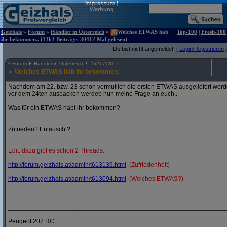
Impressum
|
Werbung
Geizhals
»
Forum
»
Händler in Österreich
»
Welches ETWAS hab
Top-100
|
Fresh-100
ihr bekommen.. (1363 Beiträge, 30412 Mal gelesen)
Du bist nicht angemeldet. [
Login/Registrieren
]
^
Forum
Händler in Österreich
#
5217131
Welches ETWAS hab ihr bekommen..
Nachdem am 22. bzw. 23 schon vermutlich die ersten ETWAS ausgeliefert werden
vor dem 24ten auspacken werdeb nun meine Frage an euch..
Was für ein ETWAS habt ihr bekommen?
Zufrieden? Entäuscht?
Edit: dazu gibt es schon 2 Threads:
http:/
/
forum.geizhals.at/
admin/
t613139.html
(Zufriedenheit)
http:/
/
forum.geizhals.at/
admin/
t613094.html
(Welches ETWAS?)
_____________________________________________________________
Peugeot 207 RC