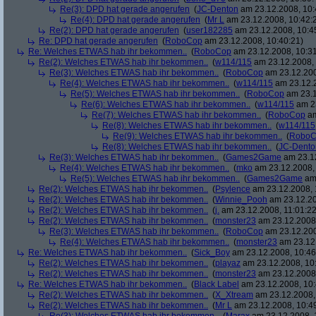
Re(3): DPD hat gerade angerufen
(
JC-Denton
am 23.12.2008, 10:
Re(4): DPD hat gerade angerufen
(
Mr L
am 23.12.2008, 10:42:
Re(2): DPD hat gerade angerufen
(
user182285
am 23.12.2008, 10:4
Re: DPD hat gerade angerufen
(
RoboCop
am 23.12.2008, 10:40:21)
Re: Welches ETWAS hab ihr bekommen..
(
RoboCop
am 23.12.2008, 10:31
Re(2): Welches ETWAS hab ihr bekommen..
(
w114/115
am 23.12.2008, 
Re(3): Welches ETWAS hab ihr bekommen..
(
RoboCop
am 23.12.200
Re(4): Welches ETWAS hab ihr bekommen..
(
w114/115
am 23.12.2
Re(5): Welches ETWAS hab ihr bekommen..
(
RoboCop
am 23.1
Re(6): Welches ETWAS hab ihr bekommen..
(
w114/115
am 23
Re(7): Welches ETWAS hab ihr bekommen..
(
RoboCop
am
Re(8): Welches ETWAS hab ihr bekommen..
(
w114/115
Re(9): Welches ETWAS hab ihr bekommen..
(
RoboC
Re(8): Welches ETWAS hab ihr bekommen..
(
JC-Dento
Re(3): Welches ETWAS hab ihr bekommen..
(
Games2Game
am 23.12
Re(4): Welches ETWAS hab ihr bekommen..
(
mko
am 23.12.2008, 
Re(5): Welches ETWAS hab ihr bekommen..
(
Games2Game
am 
Re(2): Welches ETWAS hab ihr bekommen..
(
Psylence
am 23.12.2008, 
Re(2): Welches ETWAS hab ihr bekommen..
(
Winnie_Pooh
am 23.12.20
Re(2): Welches ETWAS hab ihr bekommen..
(
j.
am 23.12.2008, 11:01:22
Re(2): Welches ETWAS hab ihr bekommen..
(
monster23
am 23.12.2008,
Re(3): Welches ETWAS hab ihr bekommen..
(
RoboCop
am 23.12.200
Re(4): Welches ETWAS hab ihr bekommen..
(
monster23
am 23.12.
Re: Welches ETWAS hab ihr bekommen..
(
Sick_Boy
am 23.12.2008, 10:46
Re(2): Welches ETWAS hab ihr bekommen..
(
playaz
am 23.12.2008, 10
Re(2): Welches ETWAS hab ihr bekommen..
(
monster23
am 23.12.2008,
Re: Welches ETWAS hab ihr bekommen..
(
Black Label
am 23.12.2008, 10:
Re(2): Welches ETWAS hab ihr bekommen..
(
X_Xtream
am 23.12.2008,
Re(2): Welches ETWAS hab ihr bekommen..
(
Mr L
am 23.12.2008, 10:4