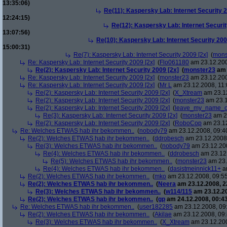
13:35:06)
Re(11): Kaspersky Lab: Internet Security 2
12:24:15)
Re(12): Kaspersky Lab: Internet Securit
13:07:56)
Re(10): Kaspersky Lab: Internet Security 200
15:00:31)
Re(7): Kaspersky Lab: Internet Security 2009 [2x]
(
mons
Re: Kaspersky Lab: Internet Security 2009 [2x]
(
Flo061180
am 23.12.200
Re(2): Kaspersky Lab: Internet Security 2009 [2x]
(
monster23
am 
Re: Kaspersky Lab: Internet Security 2009 [2x]
(
monster23
am 23.12.200
Re: Kaspersky Lab: Internet Security 2009 [2x]
(
Mr L
am 23.12.2008, 11:
Re(2): Kaspersky Lab: Internet Security 2009 [2x]
(
X_Xtream
am 23.12
Re(2): Kaspersky Lab: Internet Security 2009 [2x]
(
monster23
am 23.1
Re(2): Kaspersky Lab: Internet Security 2009 [2x]
(
leave_my_name_o
Re(3): Kaspersky Lab: Internet Security 2009 [2x]
(
monster23
am 23
Re(2): Kaspersky Lab: Internet Security 2009 [2x]
(
RoboCop
am 23.12
Re: Welches ETWAS hab ihr bekommen..
(
nobody79
am 23.12.2008, 09:4
Re(2): Welches ETWAS hab ihr bekommen..
(
ddrobesch
am 23.12.2008,
Re(3): Welches ETWAS hab ihr bekommen..
(
nobody79
am 23.12.200
Re(4): Welches ETWAS hab ihr bekommen..
(
ddrobesch
am 23.12.
Re(5): Welches ETWAS hab ihr bekommen..
(
monster23
am 23.
Re(4): Welches ETWAS hab ihr bekommen..
(
dasistmeinnick11+
am
Re(2): Welches ETWAS hab ihr bekommen..
(
mko
am 23.12.2008, 09:55
Re(2): Welches ETWAS hab ihr bekommen..
(
Neera
am 23.12.2008, 2
Re(3): Welches ETWAS hab ihr bekommen..
(
w114/115
am 23.12.20
Re(2): Welches ETWAS hab ihr bekommen..
(
gp
am 24.12.2008, 00:43
Re: Welches ETWAS hab ihr bekommen..
(
user182285
am 23.12.2008, 09
Re(2): Welches ETWAS hab ihr bekommen..
(
Akilae
am 23.12.2008, 09:
Re(3): Welches ETWAS hab ihr bekommen..
(
X_Xtream
am 23.12.200