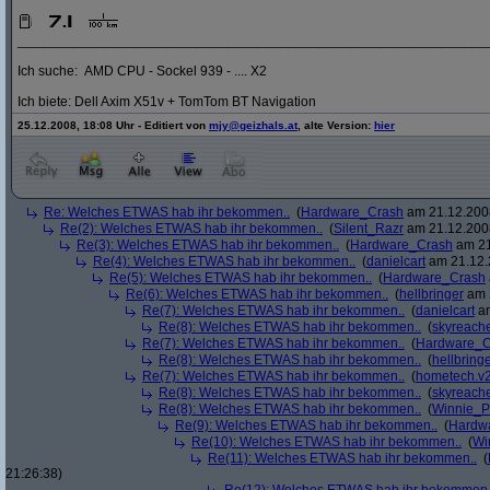
_____________________________________________________________
Ich suche: AMD CPU - Sockel 939 - .... X2
Ich biete: Dell Axim X51v + TomTom BT Navigation
25.12.2008, 18:08 Uhr - Editiert von
mjy@geizhals.at
, alte Version:
hier
Re: Welches ETWAS hab ihr bekommen..
(
Hardware_Crash
am 21.12.2008
Re(2): Welches ETWAS hab ihr bekommen..
(
Silent_Razr
am 21.12.2008
Re(3): Welches ETWAS hab ihr bekommen..
(
Hardware_Crash
am 21
Re(4): Welches ETWAS hab ihr bekommen..
(
danielcart
am 21.12.
Re(5): Welches ETWAS hab ihr bekommen..
(
Hardware_Crash
Re(6): Welches ETWAS hab ihr bekommen..
(
hellbringer
am 2
Re(7): Welches ETWAS hab ihr bekommen..
(
danielcart
am
Re(8): Welches ETWAS hab ihr bekommen..
(
skyreach
Re(7): Welches ETWAS hab ihr bekommen..
(
Hardware_C
Re(8): Welches ETWAS hab ihr bekommen..
(
hellbring
Re(7): Welches ETWAS hab ihr bekommen..
(
hometech.v2
Re(8): Welches ETWAS hab ihr bekommen..
(
skyreach
Re(8): Welches ETWAS hab ihr bekommen..
(
Winnie_
Re(9): Welches ETWAS hab ihr bekommen..
(
Hardw
Re(10): Welches ETWAS hab ihr bekommen..
(
Wi
Re(11): Welches ETWAS hab ihr bekommen..
(
21:26:38)