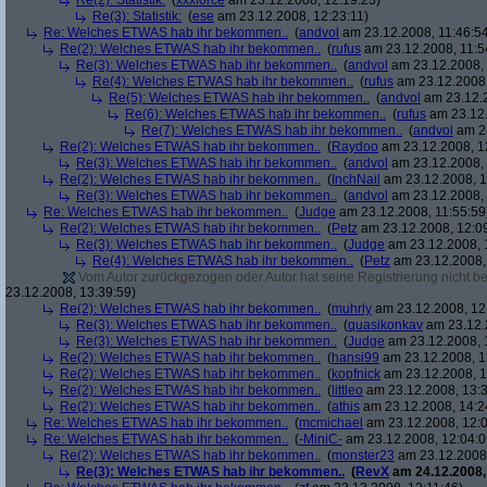
Re(2): Statistik:
(
xxxforce
am 23.12.2008, 12:19:23)
Re(3): Statistik:
(
ese
am 23.12.2008, 12:23:11)
Re: Welches ETWAS hab ihr bekommen..
(
andvol
am 23.12.2008, 11:46:5
Re(2): Welches ETWAS hab ihr bekommen..
(
rufus
am 23.12.2008, 11:5
Re(3): Welches ETWAS hab ihr bekommen..
(
andvol
am 23.12.2008, 
Re(4): Welches ETWAS hab ihr bekommen..
(
rufus
am 23.12.2008,
Re(5): Welches ETWAS hab ihr bekommen..
(
andvol
am 23.12.2
Re(6): Welches ETWAS hab ihr bekommen..
(
rufus
am 23.12.
Re(7): Welches ETWAS hab ihr bekommen..
(
andvol
am 23
Re(2): Welches ETWAS hab ihr bekommen..
(
Raydoo
am 23.12.2008, 1
Re(3): Welches ETWAS hab ihr bekommen..
(
andvol
am 23.12.2008, 
Re(2): Welches ETWAS hab ihr bekommen..
(
InchNail
am 23.12.2008, 1
Re(3): Welches ETWAS hab ihr bekommen..
(
andvol
am 23.12.2008, 
Re: Welches ETWAS hab ihr bekommen..
(
Judge
am 23.12.2008, 11:55:59
Re(2): Welches ETWAS hab ihr bekommen..
(
Petz
am 23.12.2008, 12:0
Re(3): Welches ETWAS hab ihr bekommen..
(
Judge
am 23.12.2008, 
Re(4): Welches ETWAS hab ihr bekommen..
(
Petz
am 23.12.2008,
Vom Autor zurückgezogen oder Autor hat seine Registrierung nicht bes
23.12.2008, 13:39:59)
Re(2): Welches ETWAS hab ihr bekommen..
(
muhrly
am 23.12.2008, 12
Re(3): Welches ETWAS hab ihr bekommen..
(
quasikonkav
am 23.12.
Re(3): Welches ETWAS hab ihr bekommen..
(
Judge
am 23.12.2008, 
Re(2): Welches ETWAS hab ihr bekommen..
(
hansi99
am 23.12.2008, 1
Re(2): Welches ETWAS hab ihr bekommen..
(
kopfnick
am 23.12.2008, 1
Re(2): Welches ETWAS hab ihr bekommen..
(
littleo
am 23.12.2008, 13:3
Re(2): Welches ETWAS hab ihr bekommen..
(
athis
am 23.12.2008, 14:2
Re: Welches ETWAS hab ihr bekommen..
(
mcmichael
am 23.12.2008, 12:0
Re: Welches ETWAS hab ihr bekommen..
(
-MiniC-
am 23.12.2008, 12:04:0
Re(2): Welches ETWAS hab ihr bekommen..
(
monster23
am 23.12.2008,
Re(3): Welches ETWAS hab ihr bekommen..
(
RevX
am 24.12.2008,