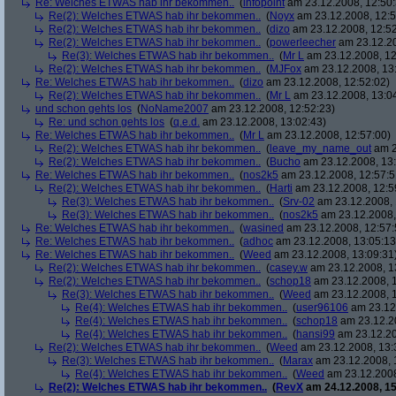
Re: Welches ETWAS hab ihr bekommen..
(
infopoint
am 23.12.2008, 12:50:
Re(2): Welches ETWAS hab ihr bekommen..
(
Noyx
am 23.12.2008, 12:5
Re(2): Welches ETWAS hab ihr bekommen..
(
dizo
am 23.12.2008, 12:52
Re(2): Welches ETWAS hab ihr bekommen..
(
powerleecher
am 23.12.20
Re(3): Welches ETWAS hab ihr bekommen..
(
Mr L
am 23.12.2008, 12
Re(2): Welches ETWAS hab ihr bekommen..
(
MJFox
am 23.12.2008, 13
Re: Welches ETWAS hab ihr bekommen..
(
dizo
am 23.12.2008, 12:52:02)
Re(2): Welches ETWAS hab ihr bekommen..
(
Mr L
am 23.12.2008, 13:0
und schon gehts los
(
NoName2007
am 23.12.2008, 12:52:23)
Re: und schon gehts los
(
q.e.d.
am 23.12.2008, 13:02:43)
Re: Welches ETWAS hab ihr bekommen..
(
Mr L
am 23.12.2008, 12:57:00)
Re(2): Welches ETWAS hab ihr bekommen..
(
leave_my_name_out
am 2
Re(2): Welches ETWAS hab ihr bekommen..
(
Bucho
am 23.12.2008, 13:
Re: Welches ETWAS hab ihr bekommen..
(
nos2k5
am 23.12.2008, 12:57:5
Re(2): Welches ETWAS hab ihr bekommen..
(
Harti
am 23.12.2008, 12:5
Re(3): Welches ETWAS hab ihr bekommen..
(
Srv-02
am 23.12.2008, 
Re(3): Welches ETWAS hab ihr bekommen..
(
nos2k5
am 23.12.2008,
Re: Welches ETWAS hab ihr bekommen..
(
wasined
am 23.12.2008, 12:57:
Re: Welches ETWAS hab ihr bekommen..
(
adhoc
am 23.12.2008, 13:05:13
Re: Welches ETWAS hab ihr bekommen..
(
Weed
am 23.12.2008, 13:09:31
Re(2): Welches ETWAS hab ihr bekommen..
(
casey.w
am 23.12.2008, 1
Re(2): Welches ETWAS hab ihr bekommen..
(
schop18
am 23.12.2008, 1
Re(3): Welches ETWAS hab ihr bekommen..
(
Weed
am 23.12.2008, 1
Re(4): Welches ETWAS hab ihr bekommen..
(
user96106
am 23.12.
Re(4): Welches ETWAS hab ihr bekommen..
(
schop18
am 23.12.20
Re(4): Welches ETWAS hab ihr bekommen..
(
hansi99
am 23.12.20
Re(2): Welches ETWAS hab ihr bekommen..
(
Weed
am 23.12.2008, 13:
Re(3): Welches ETWAS hab ihr bekommen..
(
Marax
am 23.12.2008, 
Re(4): Welches ETWAS hab ihr bekommen..
(
Weed
am 23.12.2008
Re(2): Welches ETWAS hab ihr bekommen..
(
RevX
am 24.12.2008, 15