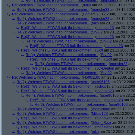
Re(4): Welches ETWAS hab ihr bekommen..
(
monster23
am 23.12.
Re: Welches ETWAS hab ihr bekommen..
(
rufus
am 23.12.2008, 11:13:59)
Re(2): Welches ETWAS hab ihr bekommen..
(
monster23
am 23.12.2008,
Re: Welches ETWAS hab ihr bekommen..
(
Gott
am 23.12.2008, 11:14:14)
Re(2): Welches ETWAS hab ihr bekommen..
(
monster23
am 23.12.2008,
Re(2): Welches ETWAS hab ihr bekommen..
(
mko
am 23.12.2008, 11:16
Re(3): Welches ETWAS hab ihr bekommen..
(
monster23
am 23.12.20
Re(2): Welches ETWAS hab ihr bekommen..
(
Srv-02
am 23.12.2008, 11:
Re(3): Welches ETWAS hab ihr bekommen..
(
monster23
am 23.12.20
Re(4): Welches ETWAS hab ihr bekommen..
(
Srv-02
am 23.12.2008
Re(5): Welches ETWAS hab ihr bekommen..
(
monster23
am 23.
Re(3): Welches ETWAS hab ihr bekommen..
(
Gott
am 23.12.2008, 11
Re(4): Welches ETWAS hab ihr bekommen..
(
Srv-02
am 23.12.2008
Re(5): Welches ETWAS hab ihr bekommen..
(
Gott
am 23.12.200
Re(6): Welches ETWAS hab ihr bekommen..
(
monster23
am 2
Re(3): Welches ETWAS hab ihr bekommen..
(
JC-Denton
am 23.12.20
Re(4): Welches ETWAS hab ihr bekommen..
(
Srv-02
am 23.12.2008
Re: Welches ETWAS hab ihr bekommen..
(
Flo061180
am 23.12.2008, 11:2
Re(2): Welches ETWAS hab ihr bekommen..
(
user96106
am 23.12.2008,
Re(3): Welches ETWAS hab ihr bekommen..
(
schop18
am 23.12.2008
Re(3): Welches ETWAS hab ihr bekommen..
(
monster23
am 23.12.20
Re(4): Welches ETWAS hab ihr bekommen..
(
user96106
am 23.12.
Re(5): Welches ETWAS hab ihr bekommen..
(
monster23
am 23.
Re(6): Welches ETWAS hab ihr bekommen..
(
user96106
am 2
Re(2): Welches ETWAS hab ihr bekommen..
(
Atomicman
am 23.12.2008
Re(2): Welches ETWAS hab ihr bekommen..
(
Mikey123
am 23.12.2008, 
Re(3): Welches ETWAS hab ihr bekommen..
(
bigpower
am 23.12.200
Re(2): Welches ETWAS hab ihr bekommen..
(
Silent_Razr
am 23.12.2008
Re(3): Welches ETWAS hab ihr bekommen..
(
monster23
am 23.12.20
Re(2): Welches ETWAS hab ihr bekommen..
(
mko
am 23.12.2008, 11:31