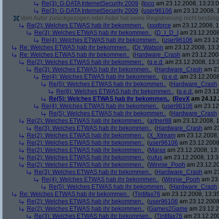
Re(3): G-DATA InternetSecurity 2009
(
toco
am 23.12.2008, 13:23:0
Re(3): G-DATA InternetSecurity 2009
(
user96106
am 23.12.2008, 1
Vom Autor zurückgezogen oder Autor hat seine Registrierung nicht bestätig
Re(2): Welches ETWAS hab ihr bekommen..
(
xxxforce
am 23.12.2008, 1
Re(3): Welches ETWAS hab ihr bekommen..
(
D_I_D_I
am 23.12.2008
Re(4): Welches ETWAS hab ihr bekommen..
(
user96106
am 23.12.
Re: Welches ETWAS hab ihr bekommen..
(
Dr. Watson
am 23.12.2008, 13:2
Re: Welches ETWAS hab ihr bekommen..
(
Hardware_Crash
am 23.12.2008
Re(2): Welches ETWAS hab ihr bekommen..
(
q.e.d.
am 23.12.2008, 13:
Re(3): Welches ETWAS hab ihr bekommen..
(
Hardware_Crash
am 23
Re(4): Welches ETWAS hab ihr bekommen..
(
q.e.d.
am 23.12.2008
Re(5): Welches ETWAS hab ihr bekommen..
(
Hardware_Crash
Re(6): Welches ETWAS hab ihr bekommen..
(
q.e.d.
am 23.12
Re(5): Welches ETWAS hab ihr bekommen..
(
RevX
am 24.12.
Re(4): Welches ETWAS hab ihr bekommen..
(
user96106
am 23.12.
Re(5): Welches ETWAS hab ihr bekommen..
(
Hardware_Crash
Re(2): Welches ETWAS hab ihr bekommen..
(
artner88
am 23.12.2008, 1
Re(3): Welches ETWAS hab ihr bekommen..
(
Hardware_Crash
am 23
Re(2): Welches ETWAS hab ihr bekommen..
(
X_Xtream
am 23.12.2008,
Re(2): Welches ETWAS hab ihr bekommen..
(
user96106
am 23.12.2008,
Re(2): Welches ETWAS hab ihr bekommen..
(
Marax
am 23.12.2008, 13:
Re(2): Welches ETWAS hab ihr bekommen..
(
rufus
am 23.12.2008, 13:3
Re(2): Welches ETWAS hab ihr bekommen..
(
Winnie_Pooh
am 23.12.20
Re(3): Welches ETWAS hab ihr bekommen..
(
Hardware_Crash
am 23
Re(4): Welches ETWAS hab ihr bekommen..
(
Winnie_Pooh
am 23.
Re(5): Welches ETWAS hab ihr bekommen..
(
Hardware_Crash
Re: Welches ETWAS hab ihr bekommen..
(
Tintifax76
am 23.12.2008, 13:35
Re(2): Welches ETWAS hab ihr bekommen..
(
user96106
am 23.12.2008,
Re(2): Welches ETWAS hab ihr bekommen..
(
Games2Game
am 23.12.2
Re(3): Welches ETWAS hab ihr bekommen..
(
Tintifax76
am 23.12.200