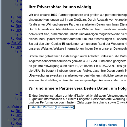
Re(3): Welches ETWAS hab ihr bekommen..
(
playaz
am 23.12.2008, 
Re(3): Welches ETWAS hab ihr bekommen..
(
monster23
am 23.12.20
Ihre Privatsphäre ist uns wichtig
Re(4): Welches ETWAS hab ihr bekommen..
(
bart99
am 23.12.2008
Re(5): Welches ETWAS hab ihr bekommen..
(
monster23
am 23.
Wir und unsere
1019
-Partner speichern und greifen auf personenbezo
Re(2): Welches ETWAS hab ihr bekommen..
(
female
am 23.12.2008, 09
eindeutige Kennungen auf Ihrem Gerät zu. Durch Auswahl von Akzeptier
Re(2): Welches ETWAS hab ihr bekommen..
(
User6465
am 23.12.2008,
für die unter „Wir und unsere Partner verarbeiten Daten, um Ihnen Dien
Re(2): Welches ETWAS hab ihr bekommen..
(
playaz
am 23.12.2008, 09
Durch Auswahl von Alle ablehnen oder Widerruf Ihrer Einwilligung werde
Re(2): Welches ETWAS hab ihr bekommen..
(
Ardjan
am 23.12.2008, 09
deaktiviert sind, sind manche Inhalte und Anzeigen möglicherweise nicht
Re(3): Welches ETWAS hab ihr bekommen..
(
monster23
am 23.12.20
Re(2): Welches ETWAS hab ihr bekommen..
(
User284
am 23.12.2008, 1
dieses Menü jederzeit wieder aufrufen, um Ihre Einstellungen zu ändern 
Re: Welches ETWAS hab ihr bekommen..
(
Diall
am 23.12.2008, 09:01:20)
Sie auf den Link Cookie-Einstellungen am unteren Rand der Webseite kli
Re(2): Welches ETWAS hab ihr bekommen..
(
ddrobesch
am 23.12.2008,
unseres Website. Weitere Informationen finden Sie in unserer Datensch
Re(3): Welches ETWAS hab ihr bekommen..
(
q.e.d.
am 23.12.2008, 0
Re(4): Welches ETWAS hab ihr bekommen..
(
Games2Game
am 23
Sofern Ihre getroffenen Einstellungen auch Anbieter umfassen, die Daten
Re(5): Welches ETWAS hab ihr bekommen..
(
ddrobesch
am 23.
Angemessenheitsbeschlusses gem Art 45 DSGVO und ohne geeignete G
Re(6): Welches ETWAS hab ihr bekommen..
(
q.e.d.
am 23.12
so gilt Ihre Einwilligung auch hierfür (Art 49 Abs 1 lit a DSGVO). Dies gi
Re(5): Welches ETWAS hab ihr bekommen..
(
q.e.d.
am 23.12.20
die USA. Es besteht insbesondere das Risiko, dass Ihre Daten durch B
Re(6): Welches ETWAS hab ihr bekommen..
(
Games2Game
Überwachungszwecken verarbeitet werden können, möglicherweise auc
Re(7): Welches ETWAS hab ihr bekommen..
(
q.e.d.
am 23.
können Sie abstellen, in dem Sie bei dem jeweiligen Anbieter in der Liste
Re(8): Welches ETWAS hab ihr bekommen..
(
Games2
Re(9): Welches ETWAS hab ihr bekommen..
(
q.e.d.
a
Wir und unsere Partner verarbeiten Daten, um Folg
Re(5): Welches ETWAS hab ihr bekommen..
(
monster23
am 23.
Re(3): Welches ETWAS hab ihr bekommen..
(
Diall
am 23.12.2008, 09
Endgeräteeigenschaften zur Identifikation aktiv abfragen. Verwendung 
Re(3): Welches ETWAS hab ihr bekommen..
(
Madler
am 23.12.2008, 
Zugriff auf Informationen auf einem Endgerät. Personalisierte Werbung
Re(4): Welches ETWAS hab ihr bekommen..
(
Games2Game
am 23
und der Performance von Inhalten, Zielgruppenforschung sowie Entwic
Mein etwas
(
Winnie_Pooh
am 23.12.2008, 09:12:01)
Liste der Partner (Lieferanten)
Re: Mein etwas
(
dizo
am 23.12.2008, 09:24:29)
Re: Mein etwas
(
q.e.d.
am 23.12.2008, 09:40:58)
Re: Welches ETWAS hab ihr bekommen..
(
Dimmu
am 23.12.2008, 09:12:1
Re(2): Welches ETWAS hab ihr bekommen..
(
Games2Game
am 23.12.2
Konfigurieren