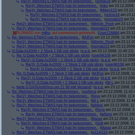
Re(3): Welches ETWAS hab ihr bekommen..
(
schop18
am 23.12.2008
Re(4): Welches ETWAS hab ihr bekommen..
(
mko
am 23.12.2008, 
Re(4): Welches ETWAS hab ihr bekommen..
(
Mikey123
am 23.12.2
Re(5): Welches ETWAS hab ihr bekommen..
(
schop18
am 23.12
Re(5): Welches ETWAS hab ihr bekommen..
(
monster23
am 23.
Re(2): Welches ETWAS hab ihr bekommen..
(
Winnie_Pooh
am 23.12.20
Re(2): Welches ETWAS hab ihr bekommen..
(
monster23
am 23.12.2008,
PLONKED von
mtths
: auf userwunsch geloescht
(
User128884
am 23.12
Re: Welches ETWAS hab ihr bekommen..
(
MJFox
am 23.12.2008, 11:36:54
Re(2): Welches ETWAS hab ihr bekommen..
(
Winnie_Pooh
am 23.12.20
Re(2): Welches ETWAS hab ihr bekommen..
(
monster23
am 23.12.2008,
G Data Av2009 + 2 Stück 2 GB usb sticks
(
q.e.d.
am 23.12.2008, 11:40:12)
Re: G Data Av2009 + 2 Stück 2 GB usb sticks
(
user96106
am 23.12.2008
Re(2): G Data Av2009 + 2 Stück 2 GB usb sticks
(
q.e.d.
am 23.12.2008
Re(3): G Data Av2009 + 2 Stück 2 GB usb sticks
(
user96106
am 23.
Re(4): G Data Av2009 + 2 Stück 2 GB usb sticks
(
q.e.d.
am 23.12
Re: G Data Av2009 + 2 Stück 2 GB usb sticks
(
MJFox
am 23.12.2008, 11
Re(2): G Data Av2009 + 2 Stück 2 GB usb sticks
(
q.e.d.
am 23.12.2008
Re(3): G Data Av2009 + 2 Stück 2 GB usb sticks
(
Mr L
am 23.12.20
biete G DATA AntiVirus um 21,99 inkl Versand!
(
q.e.d.
am 23.12.2008, 12
Re: Welches ETWAS hab ihr bekommen..
(
xxxforce
am 23.12.2008, 11:41:
Re(2): Welches ETWAS hab ihr bekommen..
(
Noyx
am 23.12.2008, 11:4
Re(2): Welches ETWAS hab ihr bekommen..
(
Mr L
am 23.12.2008, 11:44
Re(2): Welches ETWAS hab ihr bekommen..
(
taNero
am 23.12.2008, 11
Re(3): Welches ETWAS hab ihr bekommen..
(
Noyx
am 23.12.2008, 1
Re(4): Welches ETWAS hab ihr bekommen..
(
taNero
am 23.12.200
Re(2): Welches ETWAS hab ihr bekommen..
(
Marax
am 23.12.2008, 11:
Re(3): Welches ETWAS hab ihr bekommen..
(
Gott
am 23.12.2008, 11
Re(4): Welches ETWAS hab ihr bekommen..
(
Marax
am 23.12.2008
Re(2): Welches ETWAS hab ihr bekommen..
(
w114/115
am 23.12.2008, 