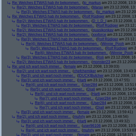
Re: Welches ETWAS hab ihr bekommen..
(
to_markus
am 23.12.2008, 13:3
Re(2): Welches ETWAS hab ihr bekommen..
(
Marax
am 23.12.2008, 13:
Re(3): Welches ETWAS hab ihr bekommen..
(
to_markus
am 23.12.20
Re: Welches ETWAS hab ihr bekommen..
(
Rolf Rüdiger
am 23.12.2008, 13
Re(2): Welches ETWAS hab ihr bekommen..
(
D_I_D_I
am 23.12.2008, 1
Re(3): Welches ETWAS hab ihr bekommen..
(
Rolf Rüdiger
am 23.12.
Re(2): Welches ETWAS hab ihr bekommen..
(
quasikonkav
am 23.12.200
Re(2): Welches ETWAS hab ihr bekommen..
(
xxxforce
am 23.12.2008, 1
Re(3): Welches ETWAS hab ihr bekommen..
(
Rolf Rüdiger
am 23.12.
Re(4): Welches ETWAS hab ihr bekommen..
(
Winnie_Pooh
am 23.
Re(5): Welches ETWAS hab ihr bekommen..
(
Rolf Rüdiger
am 2
Re(6): Welches ETWAS hab ihr bekommen..
(
Winnie_Pooh
a
Re(3): Welches ETWAS hab ihr bekommen..
(
Roli
am 23.12.2008, 16
Re(2): Welches ETWAS hab ihr bekommen..
(
monster23
am 23.12.2008,
Re: und ich wart noch immer...
(
female
am 23.12.2008, 13:39:03)
Re(2): und ich wart noch immer...
(
chefchemiker
am 23.12.2008, 13:43:3
Re(3): und ich wart noch immer...
(
[DUCK]Butcher
am 23.12.2008, 13
Re(3): und ich wart noch immer...
(
Harti
am 23.12.2008, 13:47:55)
Re(4): und ich wart noch immer...
(
User284
am 23.12.2008, 13:51:
Re(5): und ich wart noch immer...
(
Diall
am 23.12.2008, 13:54:5
Re(6): und ich wart noch immer...
(
Harti
am 23.12.2008, 13:5
Re(7): und ich wart noch immer...
(
User284
am 23.12.2008
Re(6): und ich wart noch immer...
(
User284
am 23.12.2008, 1
Re(7): und ich wart noch immer...
(
Diall
am 23.12.2008, 14
Re(3): und ich wart noch immer...
(
female
am 23.12.2008, 13:59:41)
Re(2): und ich wart noch immer...
(
muhrly
am 23.12.2008, 13:48:56)
Re(3): und ich wart noch immer...
(
Harti
am 23.12.2008, 13:49:32)
Re(4): und ich wart noch immer...
(
user96106
am 23.12.2008, 13:5
Re(4): und ich wart noch immer...
(
muhrly
am 23.12.2008, 13:53:03
Re(3): und ich wart noch immer...
(
female
am 23.12.2008, 13:58:37)