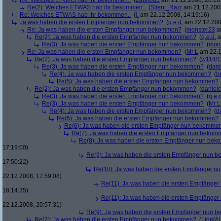
Re: Welches ETWAS hab ihr bekommen..
(
Zaphod1
am 21.12.2008, 20:10
Re(2): Welches ETWAS hab ihr bekommen..
(
Silent_Razr
am 21.12.2008
Re: Welches ETWAS hab ihr bekommen..
(
j.
am 22.12.2008, 14:19:16)
Ja was haben die ersten Empfänger nun bekommen?
(
q.e.d.
am 22.12.200
Re: Ja was haben die ersten Empfänger nun bekommen?
(
monster23
am
Re(2): Ja was haben die ersten Empfänger nun bekommen?
(
q.e.d.
a
Re(3): Ja was haben die ersten Empfänger nun bekommen?
(
mon
Re: Ja was haben die ersten Empfänger nun bekommen?
(
Mr L
am 22.1
Re(2): Ja was haben die ersten Empfänger nun bekommen?
(
w114/1
Re(3): Ja was haben die ersten Empfänger nun bekommen?
(
dani
Re(4): Ja was haben die ersten Empfänger nun bekommen?
(
b
Re(5): Ja was haben die ersten Empfänger nun bekommen?
Re(2): Ja was haben die ersten Empfänger nun bekommen?
(
danielc
Re(3): Ja was haben die ersten Empfänger nun bekommen?
(
q.e.d
Re(3): Ja was haben die ersten Empfänger nun bekommen?
(
Mr L
Re(4): Ja was haben die ersten Empfänger nun bekommen?
(
d
Re(5): Ja was haben die ersten Empfänger nun bekommen?
Re(6): Ja was haben die ersten Empfänger nun bekomme
Re(7): Ja was haben die ersten Empfänger nun beko
Re(8): Ja was haben die ersten Empfänger nun be
17:19:00)
Re(9): Ja was haben die ersten Empfänger nun
17:50:22)
Re(10): Ja was haben die ersten Empfänger 
22.12.2008, 17:59:08)
Re(11): Ja was haben die ersten Empfänge
18:14:35)
Re(11): Ja was haben die ersten Empfänge
22.12.2008, 20:57:31)
Re(9): Ja was haben die ersten Empfänger nun
Re(2): Ja was haben die ersten Empfänger nun bekommen?
(
Lion[A