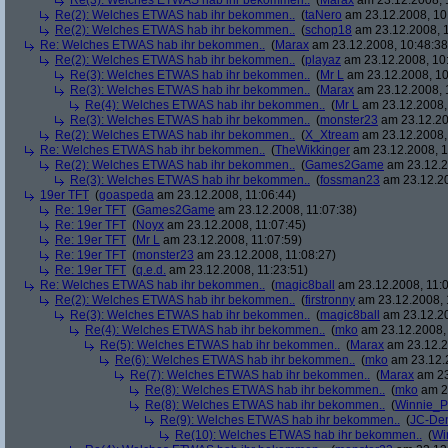
Re(3): Welches ETWAS hab ihr bekommen..
(
Marax
am 23.12.2008, 
Re(2): Welches ETWAS hab ihr bekommen..
(
taNero
am 23.12.2008, 10
Re(2): Welches ETWAS hab ihr bekommen..
(
schop18
am 23.12.2008, 1
Re: Welches ETWAS hab ihr bekommen..
(
Marax
am 23.12.2008, 10:48:38
Re(2): Welches ETWAS hab ihr bekommen..
(
playaz
am 23.12.2008, 10
Re(3): Welches ETWAS hab ihr bekommen..
(
Mr L
am 23.12.2008, 10
Re(3): Welches ETWAS hab ihr bekommen..
(
Marax
am 23.12.2008, 
Re(4): Welches ETWAS hab ihr bekommen..
(
Mr L
am 23.12.2008,
Re(3): Welches ETWAS hab ihr bekommen..
(
monster23
am 23.12.20
Re(2): Welches ETWAS hab ihr bekommen..
(
X_Xtream
am 23.12.2008,
Re: Welches ETWAS hab ihr bekommen..
(
TheWikkinger
am 23.12.2008, 1
Re(2): Welches ETWAS hab ihr bekommen..
(
Games2Game
am 23.12.2
Re(3): Welches ETWAS hab ihr bekommen..
(
fossman23
am 23.12.20
19er TFT
(
goaspeda
am 23.12.2008, 11:06:44)
Re: 19er TFT
(
Games2Game
am 23.12.2008, 11:07:38)
Re: 19er TFT
(
Noyx
am 23.12.2008, 11:07:45)
Re: 19er TFT
(
Mr L
am 23.12.2008, 11:07:59)
Re: 19er TFT
(
monster23
am 23.12.2008, 11:08:27)
Re: 19er TFT
(
q.e.d.
am 23.12.2008, 11:23:51)
Re: Welches ETWAS hab ihr bekommen..
(
magic8ball
am 23.12.2008, 11:0
Re(2): Welches ETWAS hab ihr bekommen..
(
firstronny
am 23.12.2008, 
Re(3): Welches ETWAS hab ihr bekommen..
(
magic8ball
am 23.12.20
Re(4): Welches ETWAS hab ihr bekommen..
(
mko
am 23.12.2008, 
Re(5): Welches ETWAS hab ihr bekommen..
(
Marax
am 23.12.2
Re(6): Welches ETWAS hab ihr bekommen..
(
mko
am 23.12.2
Re(7): Welches ETWAS hab ihr bekommen..
(
Marax
am 23
Re(8): Welches ETWAS hab ihr bekommen..
(
mko
am 23
Re(8): Welches ETWAS hab ihr bekommen..
(
Winnie_
Re(9): Welches ETWAS hab ihr bekommen..
(
JC-De
Re(10): Welches ETWAS hab ihr bekommen..
(
Wi