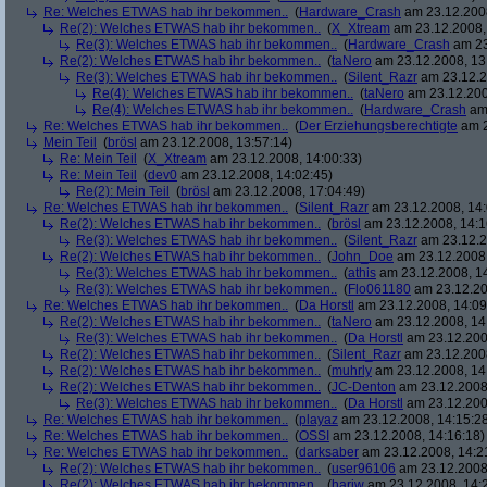
Re: Welches ETWAS hab ihr bekommen..
(
Hardware_Crash
am 23.12.2008
Re(2): Welches ETWAS hab ihr bekommen..
(
X_Xtream
am 23.12.2008,
Re(3): Welches ETWAS hab ihr bekommen..
(
Hardware_Crash
am 23
Re(2): Welches ETWAS hab ihr bekommen..
(
taNero
am 23.12.2008, 13
Re(3): Welches ETWAS hab ihr bekommen..
(
Silent_Razr
am 23.12.2
Re(4): Welches ETWAS hab ihr bekommen..
(
taNero
am 23.12.200
Re(4): Welches ETWAS hab ihr bekommen..
(
Hardware_Crash
am 
Re: Welches ETWAS hab ihr bekommen..
(
Der Erziehungsberechtigte
am 2
Mein Teil
(
brösl
am 23.12.2008, 13:57:14)
Re: Mein Teil
(
X_Xtream
am 23.12.2008, 14:00:33)
Re: Mein Teil
(
dev0
am 23.12.2008, 14:02:45)
Re(2): Mein Teil
(
brösl
am 23.12.2008, 17:04:49)
Re: Welches ETWAS hab ihr bekommen..
(
Silent_Razr
am 23.12.2008, 14:
Re(2): Welches ETWAS hab ihr bekommen..
(
brösl
am 23.12.2008, 14:1
Re(3): Welches ETWAS hab ihr bekommen..
(
Silent_Razr
am 23.12.2
Re(2): Welches ETWAS hab ihr bekommen..
(
John_Doe
am 23.12.2008,
Re(3): Welches ETWAS hab ihr bekommen..
(
athis
am 23.12.2008, 14
Re(3): Welches ETWAS hab ihr bekommen..
(
Flo061180
am 23.12.20
Re: Welches ETWAS hab ihr bekommen..
(
Da Horstl
am 23.12.2008, 14:09
Re(2): Welches ETWAS hab ihr bekommen..
(
taNero
am 23.12.2008, 14
Re(3): Welches ETWAS hab ihr bekommen..
(
Da Horstl
am 23.12.200
Re(2): Welches ETWAS hab ihr bekommen..
(
Silent_Razr
am 23.12.2008
Re(2): Welches ETWAS hab ihr bekommen..
(
muhrly
am 23.12.2008, 14
Re(2): Welches ETWAS hab ihr bekommen..
(
JC-Denton
am 23.12.2008,
Re(3): Welches ETWAS hab ihr bekommen..
(
Da Horstl
am 23.12.200
Re: Welches ETWAS hab ihr bekommen..
(
playaz
am 23.12.2008, 14:15:2
Re: Welches ETWAS hab ihr bekommen..
(
OSSI
am 23.12.2008, 14:16:18)
Re: Welches ETWAS hab ihr bekommen..
(
darksaber
am 23.12.2008, 14:2
Re(2): Welches ETWAS hab ihr bekommen..
(
user96106
am 23.12.2008,
Re(2): Welches ETWAS hab ihr bekommen..
(
hariw
am 23.12.2008, 14: