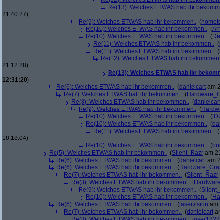
Re(12): Welches ETWAS hab ihr bekommen.
Re(13): Welches ETWAS hab ihr bekomm
21:40:27)
Re(9): Welches ETWAS hab ihr bekommen..
(
homete
Re(10): Welches ETWAS hab ihr bekommen..
(
Arr
Re(10): Welches ETWAS hab ihr bekommen..
(
De
Re(11): Welches ETWAS hab ihr bekommen..
(
Re(11): Welches ETWAS hab ihr bekommen..
(
Re(12): Welches ETWAS hab ihr bekommen.
21:12:28)
Re(13): Welches ETWAS hab ihr bekom
12:31:20)
Re(6): Welches ETWAS hab ihr bekommen..
(
danielcart
am 2
Re(7): Welches ETWAS hab ihr bekommen..
(
Hardware_C
Re(8): Welches ETWAS hab ihr bekommen..
(
danielcar
Re(9): Welches ETWAS hab ihr bekommen..
(
Hardw
Re(10): Welches ETWAS hab ihr bekommen..
(
[D
Re(10): Welches ETWAS hab ihr bekommen..
(
da
Re(11): Welches ETWAS hab ihr bekommen..
(
18:18:04)
Re(10): Welches ETWAS hab ihr bekommen..
(
bo
Re(5): Welches ETWAS hab ihr bekommen..
(
Silent_Razr
am 21
Re(6): Welches ETWAS hab ihr bekommen..
(
danielcart
am 2
Re(6): Welches ETWAS hab ihr bekommen..
(
Hardware_Cra
Re(7): Welches ETWAS hab ihr bekommen..
(
Silent_Razr
Re(8): Welches ETWAS hab ihr bekommen..
(
Hardwar
Re(9): Welches ETWAS hab ihr bekommen..
(
Silent
Re(10): Welches ETWAS hab ihr bekommen..
(
Ha
Re(6): Welches ETWAS hab ihr bekommen..
(
laservision
am 2
Re(7): Welches ETWAS hab ihr bekommen..
(
danielcart
am
Re(8): Welches ETWAS hab ihr bekommen..
(
user1822