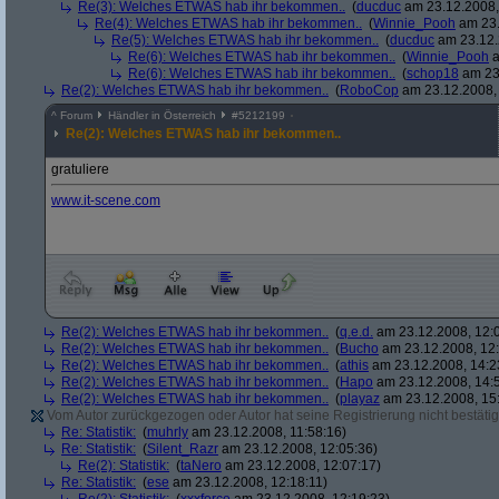
Re(3): Welches ETWAS hab ihr bekommen..
(
ducduc
am 23.12.2008,
Re(4): Welches ETWAS hab ihr bekommen..
(
Winnie_Pooh
am 23.
Re(5): Welches ETWAS hab ihr bekommen..
(
ducduc
am 23.12.
Re(6): Welches ETWAS hab ihr bekommen..
(
Winnie_Pooh
a
Re(6): Welches ETWAS hab ihr bekommen..
(
schop18
am 23.
Re(2): Welches ETWAS hab ihr bekommen..
(
RoboCop
am 23.12.2008, 
^
Forum
Händler in Österreich
#
5212199
Re(2): Welches ETWAS hab ihr bekommen..
gratuliere
www.it-scene.com
Re(2): Welches ETWAS hab ihr bekommen..
(
q.e.d.
am 23.12.2008, 12:
Re(2): Welches ETWAS hab ihr bekommen..
(
Bucho
am 23.12.2008, 12:
Re(2): Welches ETWAS hab ihr bekommen..
(
athis
am 23.12.2008, 14:2
Re(2): Welches ETWAS hab ihr bekommen..
(
Hapo
am 23.12.2008, 14:
Re(2): Welches ETWAS hab ihr bekommen..
(
playaz
am 23.12.2008, 15
Vom Autor zurückgezogen oder Autor hat seine Registrierung nicht bestätig
Re: Statistik:
(
muhrly
am 23.12.2008, 11:58:16)
Re: Statistik:
(
Silent_Razr
am 23.12.2008, 12:05:36)
Re(2): Statistik:
(
taNero
am 23.12.2008, 12:07:17)
Re: Statistik:
(
ese
am 23.12.2008, 12:18:11)