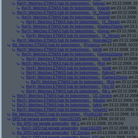
Re(2): Welches ETWAS hab ihr bekommen..
(
playaz
am 23.12.2008, 10
Re(3): Welches ETWAS hab ihr bekommen..
(
xxandl
am 23.12.2008, 
Re(2): Welches ETWAS hab ihr bekommen..
(
X_Xtream
am 23.12.2008,
Re(3): Welches ETWAS hab ihr bekommen..
(
xxandl
am 23.12.2008, 
Re(4): Welches ETWAS hab ihr bekommen..
(
X_Xtream
am 23.12.
Re(3): Welches ETWAS hab ihr bekommen..
(
Games2Game
am 23.12
Re(3): Welches ETWAS hab ihr bekommen..
(
playaz
am 23.12.2008, 
Re(4): Welches ETWAS hab ihr bekommen..
(
X_Xtream
am 23.12.
Re(2): Welches ETWAS hab ihr bekommen..
(
monster23
am 23.12.2008,
Re: Welches ETWAS hab ihr bekommen..
(
Psylence
am 23.12.2008, 10:22
Re(2): Welches ETWAS hab ihr bekommen..
(
plotti
am 23.12.2008, 10:2
Re(3): Welches ETWAS hab ihr bekommen..
(
Games2Game
am 23.12
Re(4): Welches ETWAS hab ihr bekommen..
(
plotti
am 23.12.2008,
Re(3): Welches ETWAS hab ihr bekommen..
(
Roli
am 23.12.2008, 10
Re(4): Welches ETWAS hab ihr bekommen..
(
plotti
am 23.12.2008,
Re(4): Welches ETWAS hab ihr bekommen..
(
fstingl2
am 23.12.200
Re(4): Welches ETWAS hab ihr bekommen..
(
Games2Game
am 23
Re(5): Welches ETWAS hab ihr bekommen..
(
Roli
am 23.12.200
Re(4): Welches ETWAS hab ihr bekommen..
(
Srv-02
am 23.12.200
Re(4): Welches ETWAS hab ihr bekommen..
(
Mr L
am 23.12.2008,
Re(2): Welches ETWAS hab ihr bekommen..
(
JC-Denton
am 23.12.2008,
Re(2): Welches ETWAS hab ihr bekommen..
(
Madler
am 23.12.2008, 10
Re(2): Welches ETWAS hab ihr bekommen..
(
athis
am 23.12.2008, 10:5
Re(2): Welches ETWAS hab ihr bekommen..
(
smart42
am 23.12.2008, 1
Re: Welches ETWAS hab ihr bekommen..
(
Flo061180
am 23.12.2008, 10:2
DPD hat gerade angerufen
(
user182285
am 23.12.2008, 10:29:10)
Re: DPD hat gerade angerufen
(
Mr L
am 23.12.2008, 10:29:24)
Re(2): DPD hat gerade angerufen
(
user182285
am 23.12.2008, 10:3
Re: DPD hat gerade angerufen
(
JC-Denton
am 23.12.2008, 10:39:17)
Re(2): DPD hat gerade angerufen
(
bono_d70
am 23.12.2008, 10:39: