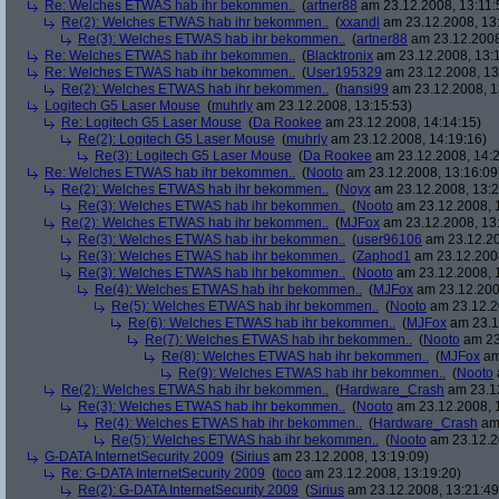
Re: Welches ETWAS hab ihr bekommen..
(
artner88
am 23.12.2008, 13:11:
Re(2): Welches ETWAS hab ihr bekommen..
(
xxandl
am 23.12.2008, 13
Re(3): Welches ETWAS hab ihr bekommen..
(
artner88
am 23.12.2008
Re: Welches ETWAS hab ihr bekommen..
(
Blacktronix
am 23.12.2008, 13:
Re: Welches ETWAS hab ihr bekommen..
(
User195329
am 23.12.2008, 13
Re(2): Welches ETWAS hab ihr bekommen..
(
hansi99
am 23.12.2008, 1
Logitech G5 Laser Mouse
(
muhrly
am 23.12.2008, 13:15:53)
Re: Logitech G5 Laser Mouse
(
Da Rookee
am 23.12.2008, 14:14:15)
Re(2): Logitech G5 Laser Mouse
(
muhrly
am 23.12.2008, 14:19:16)
Re(3): Logitech G5 Laser Mouse
(
Da Rookee
am 23.12.2008, 14:2
Re: Welches ETWAS hab ihr bekommen..
(
Nooto
am 23.12.2008, 13:16:09
Re(2): Welches ETWAS hab ihr bekommen..
(
Noyx
am 23.12.2008, 13:2
Re(3): Welches ETWAS hab ihr bekommen..
(
Nooto
am 23.12.2008, 
Re(2): Welches ETWAS hab ihr bekommen..
(
MJFox
am 23.12.2008, 13
Re(3): Welches ETWAS hab ihr bekommen..
(
user96106
am 23.12.20
Re(3): Welches ETWAS hab ihr bekommen..
(
Zaphod1
am 23.12.2008
Re(3): Welches ETWAS hab ihr bekommen..
(
Nooto
am 23.12.2008, 
Re(4): Welches ETWAS hab ihr bekommen..
(
MJFox
am 23.12.200
Re(5): Welches ETWAS hab ihr bekommen..
(
Nooto
am 23.12.2
Re(6): Welches ETWAS hab ihr bekommen..
(
MJFox
am 23.1
Re(7): Welches ETWAS hab ihr bekommen..
(
Nooto
am 23
Re(8): Welches ETWAS hab ihr bekommen..
(
MJFox
am
Re(9): Welches ETWAS hab ihr bekommen..
(
Nooto
Re(2): Welches ETWAS hab ihr bekommen..
(
Hardware_Crash
am 23.12
Re(3): Welches ETWAS hab ihr bekommen..
(
Nooto
am 23.12.2008, 
Re(4): Welches ETWAS hab ihr bekommen..
(
Hardware_Crash
am 
Re(5): Welches ETWAS hab ihr bekommen..
(
Nooto
am 23.12.2
G-DATA InternetSecurity 2009
(
Sirius
am 23.12.2008, 13:19:09)
Re: G-DATA InternetSecurity 2009
(
toco
am 23.12.2008, 13:19:20)
Re(2): G-DATA InternetSecurity 2009
(
Sirius
am 23.12.2008, 13:21:49