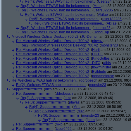
Re(4): Welches ETWAS hab ihr bekommen..
(
User284
am 23.12.20
Re(3): Welches ETWAS hab ihr bekommen..
(
Mr L
am 23.12.2008, 09
Re(3): Welches ETWAS hab ihr bekommen..
(
user182285
am 23.12.2
Re(4): Welches ETWAS hab ihr bekommen..
(
Akilae
am 23.12.2008
Re(5): Welches ETWAS hab ihr bekommen..
(
user182285
am 23
Re(6): Welches ETWAS hab ihr bekommen..
(
Akilae
am 23.12
Re(3): Welches ETWAS hab ihr bekommen..
(
monster23
am 23.12.20
Re(3): Welches ETWAS hab ihr bekommen..
(
RoboCop
am 23.12.200
Microsoft Wireless Optical Desktop 700 v2
(
JC-Denton
am 23.12.2008, 09:
Re: Microsoft Wireless Optical Desktop 700 v2
(
playaz
am 23.12.2008, 0
Re(2): Microsoft Wireless Optical Desktop 700 v2
(
monster23
am 23.1
Re: Microsoft Wireless Optical Desktop 700 v2
(
Harti
am 23.12.2008, 09
Re: Microsoft Wireless Optical Desktop 700 v2
(
DD111
am 23.12.2008, 0
Re: Microsoft Wireless Optical Desktop 700 v2
(
KindGottes
am 23.12.200
Re: Microsoft Wireless Optical Desktop 700 v2 - DITO
(
athis
am 23.12.20
Re: Microsoft Wireless Optical Desktop 700 v2
(
flowminister
am 23.12.20
Re: Microsoft Wireless Optical Desktop 700 v2
(
Evildude
am 23.12.2008,
Re: Microsoft Wireless Optical Desktop 700 v2
(
nonametouse
am 23.12.
Re: Welches ETWAS hab ihr bekommen..
(
ddrobesch
am 23.12.2008, 09:4
Re(2): Welches ETWAS hab ihr bekommen..
(
monster23
am 23.12.2008,
Supperrrrrrrrrrrrrrrrr
(
dizo
am 23.12.2008, 09:48:09)
Re: Supperrrrrrrrrrrrrrrrr
(
ddrobesch
am 23.12.2008, 09:48:45)
Re(2): Supperrrrrrrrrrrrrrrrr
(
dizo
am 23.12.2008, 09:49:46)
Re(3): Supperrrrrrrrrrrrrrrrr
(
playaz
am 23.12.2008, 09:49:59)
Re(4): Supperrrrrrrrrrrrrrrrr
(
Mr L
am 23.12.2008, 09:50:09)
Re(5): Supperrrrrrrrrrrrrrrrr
(
dizo
am 23.12.2008, 09:50:47)
Re(6): Supperrrrrrrrrrrrrrrrr
(
monster23
am 23.12.2008, 10:
Re(7): Supperrrrrrrrrrrrrrrrr
(
[norbi]
am 23.12.2008, 19:0
Re: Supperrrrrrrrrrrrrrrrr
(
mko
am 23.12.2008, 09:56:40)
Re: Supperrrrrrrrrrrrrrrrr
(
User6465
am 23.12.2008, 10:04:30)