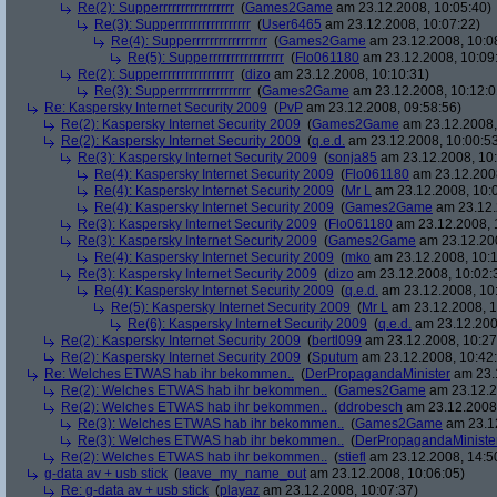
Re(2): Supperrrrrrrrrrrrrrrrr
(
Games2Game
am 23.12.2008, 10:05:40)
Re(3): Supperrrrrrrrrrrrrrrrr
(
User6465
am 23.12.2008, 10:07:22)
Re(4): Supperrrrrrrrrrrrrrrrr
(
Games2Game
am 23.12.2008, 10:0
Re(5): Supperrrrrrrrrrrrrrrrr
(
Flo061180
am 23.12.2008, 10:09
Re(2): Supperrrrrrrrrrrrrrrrr
(
dizo
am 23.12.2008, 10:10:31)
Re(3): Supperrrrrrrrrrrrrrrrr
(
Games2Game
am 23.12.2008, 10:12:0
Re: Kaspersky Internet Security 2009
(
PvP
am 23.12.2008, 09:58:56)
Re(2): Kaspersky Internet Security 2009
(
Games2Game
am 23.12.2008,
Re(2): Kaspersky Internet Security 2009
(
q.e.d.
am 23.12.2008, 10:00:5
Re(3): Kaspersky Internet Security 2009
(
sonja85
am 23.12.2008, 10:
Re(4): Kaspersky Internet Security 2009
(
Flo061180
am 23.12.2008
Re(4): Kaspersky Internet Security 2009
(
Mr L
am 23.12.2008, 10:
Re(4): Kaspersky Internet Security 2009
(
Games2Game
am 23.12.
Re(3): Kaspersky Internet Security 2009
(
Flo061180
am 23.12.2008, 
Re(3): Kaspersky Internet Security 2009
(
Games2Game
am 23.12.200
Re(4): Kaspersky Internet Security 2009
(
mko
am 23.12.2008, 10:1
Re(3): Kaspersky Internet Security 2009
(
dizo
am 23.12.2008, 10:02:
Re(4): Kaspersky Internet Security 2009
(
q.e.d.
am 23.12.2008, 10
Re(5): Kaspersky Internet Security 2009
(
Mr L
am 23.12.2008, 1
Re(6): Kaspersky Internet Security 2009
(
q.e.d.
am 23.12.200
Re(2): Kaspersky Internet Security 2009
(
bertl099
am 23.12.2008, 10:27
Re(2): Kaspersky Internet Security 2009
(
Sputum
am 23.12.2008, 10:42
Re: Welches ETWAS hab ihr bekommen..
(
DerPropagandaMinister
am 23.1
Re(2): Welches ETWAS hab ihr bekommen..
(
Games2Game
am 23.12.2
Re(2): Welches ETWAS hab ihr bekommen..
(
ddrobesch
am 23.12.2008,
Re(3): Welches ETWAS hab ihr bekommen..
(
Games2Game
am 23.12
Re(3): Welches ETWAS hab ihr bekommen..
(
DerPropagandaMiniste
Re(2): Welches ETWAS hab ihr bekommen..
(
stiefl
am 23.12.2008, 14:5
g-data av + usb stick
(
leave_my_name_out
am 23.12.2008, 10:06:05)
Re: g-data av + usb stick
(
playaz
am 23.12.2008, 10:07:37)