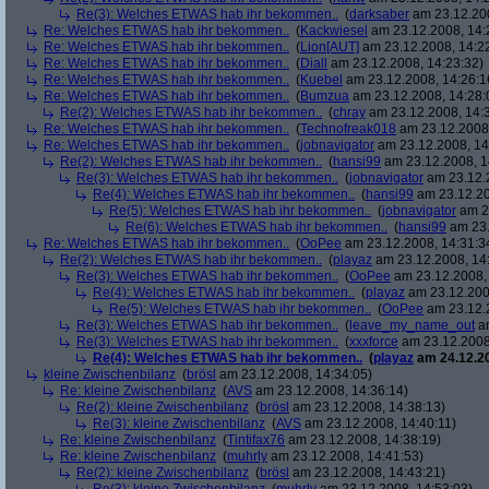
Re(3): Welches ETWAS hab ihr bekommen..
(
darksaber
am 23.12.200
Re: Welches ETWAS hab ihr bekommen..
(
Kackwiesel
am 23.12.2008, 14:
Re: Welches ETWAS hab ihr bekommen..
(
Lion[AUT]
am 23.12.2008, 14:2
Re: Welches ETWAS hab ihr bekommen..
(
Diall
am 23.12.2008, 14:23:32)
Re: Welches ETWAS hab ihr bekommen..
(
Kuebel
am 23.12.2008, 14:26:1
Re: Welches ETWAS hab ihr bekommen..
(
Bumzua
am 23.12.2008, 14:28:
Re(2): Welches ETWAS hab ihr bekommen..
(
chray
am 23.12.2008, 14:
Re: Welches ETWAS hab ihr bekommen..
(
Technofreak018
am 23.12.2008,
Re: Welches ETWAS hab ihr bekommen..
(
jobnavigator
am 23.12.2008, 14
Re(2): Welches ETWAS hab ihr bekommen..
(
hansi99
am 23.12.2008, 1
Re(3): Welches ETWAS hab ihr bekommen..
(
jobnavigator
am 23.12.2
Re(4): Welches ETWAS hab ihr bekommen..
(
hansi99
am 23.12.20
Re(5): Welches ETWAS hab ihr bekommen..
(
jobnavigator
am 23
Re(6): Welches ETWAS hab ihr bekommen..
(
hansi99
am 23.
Re: Welches ETWAS hab ihr bekommen..
(
OoPee
am 23.12.2008, 14:31:3
Re(2): Welches ETWAS hab ihr bekommen..
(
playaz
am 23.12.2008, 14
Re(3): Welches ETWAS hab ihr bekommen..
(
OoPee
am 23.12.2008, 
Re(4): Welches ETWAS hab ihr bekommen..
(
playaz
am 23.12.200
Re(5): Welches ETWAS hab ihr bekommen..
(
OoPee
am 23.12.2
Re(3): Welches ETWAS hab ihr bekommen..
(
leave_my_name_out
am
Re(3): Welches ETWAS hab ihr bekommen..
(
xxxforce
am 23.12.2008
Re(4): Welches ETWAS hab ihr bekommen..
(
playaz
am 24.12.20
kleine Zwischenbilanz
(
brösl
am 23.12.2008, 14:34:05)
Re: kleine Zwischenbilanz
(
AVS
am 23.12.2008, 14:36:14)
Re(2): kleine Zwischenbilanz
(
brösl
am 23.12.2008, 14:38:13)
Re(3): kleine Zwischenbilanz
(
AVS
am 23.12.2008, 14:40:11)
Re: kleine Zwischenbilanz
(
Tintifax76
am 23.12.2008, 14:38:19)
Re: kleine Zwischenbilanz
(
muhrly
am 23.12.2008, 14:41:53)
Re(2): kleine Zwischenbilanz
(
brösl
am 23.12.2008, 14:43:21)