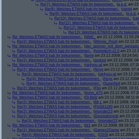
Re(7): Welches ETWAS hab ihr bekommen..
(
q.e.d.
am 22.
Re(8): Welches ETWAS hab ihr bekommen..
(
cermi
am 
Re(9): Welches ETWAS hab ihr bekommen..
(
q.e.d.
a
Re(10): Welches ETWAS hab ihr bekommen..
(
ce
Re(11): Welches ETWAS hab ihr bekommen..
(
Re(12): Welches ETWAS hab ihr bekommen.
Re(13): Welches ETWAS hab ihr bekomm
Re: Welches ETWAS hab ihr bekommen..
(
MikE_
am 22.12.2008, 21:55:29
Re(2): Welches ETWAS hab ihr bekommen..
(
Winnie_Pooh
am 22.12.20
Re: Welches ETWAS hab ihr bekommen..
(
der_spinner_mit_dem_weissen
Re(2): Welches ETWAS hab ihr bekommen..
(
hometech.v2.0
am 23.12.2
Re: Welches ETWAS hab ihr bekommen..
(
farmi
am 23.12.2008, 03:24:54)
Re(2): Welches ETWAS hab ihr bekommen..
(
andvol
am 23.12.2008, 08
Re: Welches ETWAS hab ihr bekommen..
(
ok4you-at
am 23.12.2008, 07:2
Re(2): Welches ETWAS hab ihr bekommen..
(
Noyx
am 23.12.2008, 07:4
Re(3): Welches ETWAS hab ihr bekommen..
(
ok4you-at
am 23.12.200
Re(4): Welches ETWAS hab ihr bekommen..
(
Noyx
am 23.12.2008,
Re(4): Welches ETWAS hab ihr bekommen..
(
Superfast
am 23.12.2
Re(2): Welches ETWAS hab ihr bekommen..
(
Flip
am 23.12.2008, 10:31
Re: Welches ETWAS hab ihr bekommen..
(
bono_d70
am 23.12.2008, 07:2
Re: Welches ETWAS hab ihr bekommen..
(
Dr.Betz
am 23.12.2008, 08:11:0
Re(2): Welches ETWAS hab ihr bekommen..
(
Mr L
am 23.12.2008, 08:11
Re(2): Welches ETWAS hab ihr bekommen..
(
Flo061180
am 23.12.2008,
Re(2): Welches ETWAS hab ihr bekommen..
(
monster23
am 23.12.2008,
Re(2): Welches ETWAS hab ihr bekommen..
(
Desolationrob
am 23.12.20
Re(3): Welches ETWAS hab ihr bekommen..
(
monster23
am 23.12.20
Re: Welches ETWAS hab ihr bekommen..
(
td1
am 23.12.2008, 08:18:35)
Re(2): Welches ETWAS hab ihr bekommen..
(
Games2Game
am 23.12.2
Re(3): Welches ETWAS hab ihr bekommen..
(
OSSI
am 23.12.2008, 0