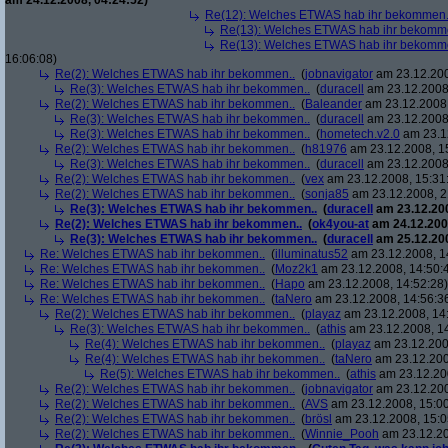
am 24.12.2008, 04:24:52)
Re(12): Welches ETWAS hab ihr bekommen.
Re(13): Welches ETWAS hab ihr bekomm
Re(13): Welches ETWAS hab ihr bekomm
16:06:08)
Re(2): Welches ETWAS hab ihr bekommen..
(
jobnavigator
am 23.12.200
Re(3): Welches ETWAS hab ihr bekommen..
(
duracell
am 23.12.2008,
Re(2): Welches ETWAS hab ihr bekommen..
(
Baleander
am 23.12.2008,
Re(3): Welches ETWAS hab ihr bekommen..
(
duracell
am 23.12.2008,
Re(3): Welches ETWAS hab ihr bekommen..
(
hometech.v2.0
am 23.12
Re(2): Welches ETWAS hab ihr bekommen..
(
h81976
am 23.12.2008, 1
Re(3): Welches ETWAS hab ihr bekommen..
(
duracell
am 23.12.2008,
Re(2): Welches ETWAS hab ihr bekommen..
(
vex
am 23.12.2008, 15:31
Re(2): Welches ETWAS hab ihr bekommen..
(
sonja85
am 23.12.2008, 2
Re(3): Welches ETWAS hab ihr bekommen..
(
duracell
am 23.12.200
Re(2): Welches ETWAS hab ihr bekommen..
(
ok4you-at
am 24.12.200
Re(3): Welches ETWAS hab ihr bekommen..
(
duracell
am 25.12.200
Re: Welches ETWAS hab ihr bekommen..
(
illuminatus52
am 23.12.2008, 1
Re: Welches ETWAS hab ihr bekommen..
(
Moz2k1
am 23.12.2008, 14:50:
Re: Welches ETWAS hab ihr bekommen..
(
Hapo
am 23.12.2008, 14:52:28)
Re: Welches ETWAS hab ihr bekommen..
(
taNero
am 23.12.2008, 14:56:3
Re(2): Welches ETWAS hab ihr bekommen..
(
playaz
am 23.12.2008, 14
Re(3): Welches ETWAS hab ihr bekommen..
(
athis
am 23.12.2008, 14
Re(4): Welches ETWAS hab ihr bekommen..
(
playaz
am 23.12.200
Re(4): Welches ETWAS hab ihr bekommen..
(
taNero
am 23.12.200
Re(5): Welches ETWAS hab ihr bekommen..
(
athis
am 23.12.200
Re(2): Welches ETWAS hab ihr bekommen..
(
jobnavigator
am 23.12.200
Re(2): Welches ETWAS hab ihr bekommen..
(
AVS
am 23.12.2008, 15:00
Re(2): Welches ETWAS hab ihr bekommen..
(
brösl
am 23.12.2008, 15:0
Re(2): Welches ETWAS hab ihr bekommen..
(
Winnie_Pooh
am 23.12.20