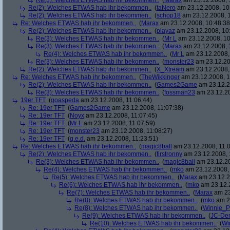
Re(3): Welches ETWAS hab ihr bekommen..
(
Marax
am 23.12.2008, 
Re(2): Welches ETWAS hab ihr bekommen..
(
taNero
am 23.12.2008, 10
Re(2): Welches ETWAS hab ihr bekommen..
(
schop18
am 23.12.2008, 1
Re: Welches ETWAS hab ihr bekommen..
(
Marax
am 23.12.2008, 10:48:38
Re(2): Welches ETWAS hab ihr bekommen..
(
playaz
am 23.12.2008, 10
Re(3): Welches ETWAS hab ihr bekommen..
(
Mr L
am 23.12.2008, 10
Re(3): Welches ETWAS hab ihr bekommen..
(
Marax
am 23.12.2008, 
Re(4): Welches ETWAS hab ihr bekommen..
(
Mr L
am 23.12.2008,
Re(3): Welches ETWAS hab ihr bekommen..
(
monster23
am 23.12.20
Re(2): Welches ETWAS hab ihr bekommen..
(
X_Xtream
am 23.12.2008,
Re: Welches ETWAS hab ihr bekommen..
(
TheWikkinger
am 23.12.2008, 1
Re(2): Welches ETWAS hab ihr bekommen..
(
Games2Game
am 23.12.2
Re(3): Welches ETWAS hab ihr bekommen..
(
fossman23
am 23.12.20
19er TFT
(
goaspeda
am 23.12.2008, 11:06:44)
Re: 19er TFT
(
Games2Game
am 23.12.2008, 11:07:38)
Re: 19er TFT
(
Noyx
am 23.12.2008, 11:07:45)
Re: 19er TFT
(
Mr L
am 23.12.2008, 11:07:59)
Re: 19er TFT
(
monster23
am 23.12.2008, 11:08:27)
Re: 19er TFT
(
q.e.d.
am 23.12.2008, 11:23:51)
Re: Welches ETWAS hab ihr bekommen..
(
magic8ball
am 23.12.2008, 11:0
Re(2): Welches ETWAS hab ihr bekommen..
(
firstronny
am 23.12.2008, 
Re(3): Welches ETWAS hab ihr bekommen..
(
magic8ball
am 23.12.20
Re(4): Welches ETWAS hab ihr bekommen..
(
mko
am 23.12.2008, 
Re(5): Welches ETWAS hab ihr bekommen..
(
Marax
am 23.12.2
Re(6): Welches ETWAS hab ihr bekommen..
(
mko
am 23.12.2
Re(7): Welches ETWAS hab ihr bekommen..
(
Marax
am 23
Re(8): Welches ETWAS hab ihr bekommen..
(
mko
am 23
Re(8): Welches ETWAS hab ihr bekommen..
(
Winnie_
Re(9): Welches ETWAS hab ihr bekommen..
(
JC-De
Re(10): Welches ETWAS hab ihr bekommen..
(
Wi