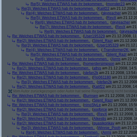
Re(5): Welches ETWAS hab ihr bekommen..
(
monster23
am 22.
Re(3): Welches ETWAS hab ihr bekommen..
(
Kalif22
am 21.12.2008, 
Re(4): Welches ETWAS hab ihr bekommen..
(
skyreacher
am 21.12
Re(5): Welches ETWAS hab ihr bekommen..
(
RevX
am 21.12.20
Re(6): Welches ETWAS hab ihr bekommen..
(
skyreacher
am 
Re(7): Welches ETWAS hab ihr bekommen..
(
RevX
am 21.
Re(8): Welches ETWAS hab ihr bekommen..
(
skyreach
Re: Welches ETWAS hab ihr bekommen..
(
User195329
am 21.12.2008, 11
Re(2): Welches ETWAS hab ihr bekommen..
(
Silent_Razr
am 21.12.2008
Re(3): Welches ETWAS hab ihr bekommen..
(
User195329
am 21.12.2
Re(4): Welches ETWAS hab ihr bekommen..
(
-Transformer2K-
am 2
Re(5): Welches ETWAS hab ihr bekommen..
(
Silent_Razr
am 21
Re(6): Welches ETWAS hab ihr bekommen..
(
Arrris
am 22.12.
Re: Welches ETWAS hab ihr bekommen..
(
homerdersimpson
am 21.12.200
Re(2): Welches ETWAS hab ihr bekommen..
(
athis
am 21.12.2008, 14:5
Re: Welches ETWAS hab ihr bekommen..
(
stefan2k
am 21.12.2008, 13:54:
Re(2): Welches ETWAS hab ihr bekommen..
(
Flo061180
am 21.12.2008,
Re(3): Welches ETWAS hab ihr bekommen..
(
stefan2k
am 21.12.2008
Re(2): Welches ETWAS hab ihr bekommen..
(
Kalif22
am 21.12.2008, 14
Vom Autor zurückgezogen oder Autor hat seine Registrierung nicht bestätig
Re: Welches ETWAS hab ihr bekommen..
(
Burnsen
am 21.12.2008, 15:24:
Re(2): Welches ETWAS hab ihr bekommen..
(
Silent_Razr
am 21.12.2008
Re: Welches ETWAS hab ihr bekommen..
(
ninoStyLe
am 21.12.2008, 15:5
Re(2): Welches ETWAS hab ihr bekommen..
(
xxxforce
am 21.12.2008, 1
Re(3): Welches ETWAS hab ihr bekommen..
(
RevX
am 21.12.2008, 1
Re(2): Welches ETWAS hab ihr bekommen..
(
Alkestis
am 21.12.2008, 1
Re(2): Welches ETWAS hab ihr bekommen..
(
quasikonkav
am 21.12.200
Re(3): Welches ETWAS hab ihr bekommen..
(
Winnie_Pooh
am 21.12.
Re(4): Welches ETWAS hab ihr bekommen..
(
Arrris
am 22.12.2008,