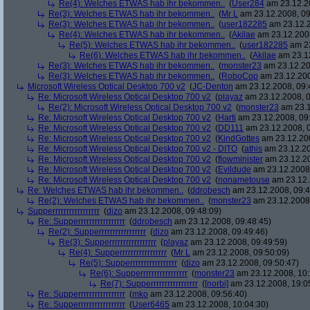
Re(4): Welches ETWAS hab ihr bekommen..
(
User284
am 23.12.20
Re(3): Welches ETWAS hab ihr bekommen..
(
Mr L
am 23.12.2008, 09
Re(3): Welches ETWAS hab ihr bekommen..
(
user182285
am 23.12.2
Re(4): Welches ETWAS hab ihr bekommen..
(
Akilae
am 23.12.2008
Re(5): Welches ETWAS hab ihr bekommen..
(
user182285
am 23
Re(6): Welches ETWAS hab ihr bekommen..
(
Akilae
am 23.12
Re(3): Welches ETWAS hab ihr bekommen..
(
monster23
am 23.12.20
Re(3): Welches ETWAS hab ihr bekommen..
(
RoboCop
am 23.12.200
Microsoft Wireless Optical Desktop 700 v2
(
JC-Denton
am 23.12.2008, 09:
Re: Microsoft Wireless Optical Desktop 700 v2
(
playaz
am 23.12.2008, 0
Re(2): Microsoft Wireless Optical Desktop 700 v2
(
monster23
am 23.1
Re: Microsoft Wireless Optical Desktop 700 v2
(
Harti
am 23.12.2008, 09
Re: Microsoft Wireless Optical Desktop 700 v2
(
DD111
am 23.12.2008, 0
Re: Microsoft Wireless Optical Desktop 700 v2
(
KindGottes
am 23.12.200
Re: Microsoft Wireless Optical Desktop 700 v2 - DITO
(
athis
am 23.12.20
Re: Microsoft Wireless Optical Desktop 700 v2
(
flowminister
am 23.12.20
Re: Microsoft Wireless Optical Desktop 700 v2
(
Evildude
am 23.12.2008,
Re: Microsoft Wireless Optical Desktop 700 v2
(
nonametouse
am 23.12.
Re: Welches ETWAS hab ihr bekommen..
(
ddrobesch
am 23.12.2008, 09:4
Re(2): Welches ETWAS hab ihr bekommen..
(
monster23
am 23.12.2008,
Supperrrrrrrrrrrrrrrrr
(
dizo
am 23.12.2008, 09:48:09)
Re: Supperrrrrrrrrrrrrrrrr
(
ddrobesch
am 23.12.2008, 09:48:45)
Re(2): Supperrrrrrrrrrrrrrrrr
(
dizo
am 23.12.2008, 09:49:46)
Re(3): Supperrrrrrrrrrrrrrrrr
(
playaz
am 23.12.2008, 09:49:59)
Re(4): Supperrrrrrrrrrrrrrrrr
(
Mr L
am 23.12.2008, 09:50:09)
Re(5): Supperrrrrrrrrrrrrrrrr
(
dizo
am 23.12.2008, 09:50:47)
Re(6): Supperrrrrrrrrrrrrrrrr
(
monster23
am 23.12.2008, 10:
Re(7): Supperrrrrrrrrrrrrrrrr
(
[norbi]
am 23.12.2008, 19:0
Re: Supperrrrrrrrrrrrrrrrr
(
mko
am 23.12.2008, 09:56:40)
Re: Supperrrrrrrrrrrrrrrrr
(
User6465
am 23.12.2008, 10:04:30)