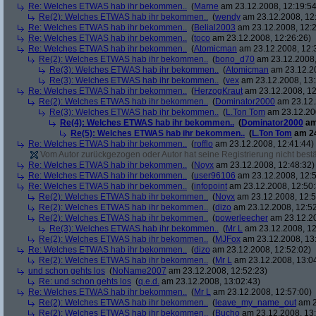
Re: Welches ETWAS hab ihr bekommen..
(
Marne
am 23.12.2008, 12:19:54
Re(2): Welches ETWAS hab ihr bekommen..
(
wendy
am 23.12.2008, 12
Re: Welches ETWAS hab ihr bekommen..
(
Belial2003
am 23.12.2008, 12:2
Re: Welches ETWAS hab ihr bekommen..
(
toco
am 23.12.2008, 12:26:26)
Re: Welches ETWAS hab ihr bekommen..
(
Atomicman
am 23.12.2008, 12:
Re(2): Welches ETWAS hab ihr bekommen..
(
bono_d70
am 23.12.2008,
Re(3): Welches ETWAS hab ihr bekommen..
(
Atomicman
am 23.12.20
Re(3): Welches ETWAS hab ihr bekommen..
(
vex
am 23.12.2008, 13:
Re: Welches ETWAS hab ihr bekommen..
(
HerzogKraut
am 23.12.2008, 12
Re(2): Welches ETWAS hab ihr bekommen..
(
Dominator2000
am 23.12.
Re(3): Welches ETWAS hab ihr bekommen..
(
L.Ton Tom
am 23.12.200
Re(4): Welches ETWAS hab ihr bekommen..
(
Dominator2000
am
Re(5): Welches ETWAS hab ihr bekommen..
(
L.Ton Tom
am 24
Re: Welches ETWAS hab ihr bekommen..
(
rofflo
am 23.12.2008, 12:41:44)
Vom Autor zurückgezogen oder Autor hat seine Registrierung nicht bestä
Re: Welches ETWAS hab ihr bekommen..
(
Noyx
am 23.12.2008, 12:48:32)
Re: Welches ETWAS hab ihr bekommen..
(
user96106
am 23.12.2008, 12:5
Re: Welches ETWAS hab ihr bekommen..
(
infopoint
am 23.12.2008, 12:50:
Re(2): Welches ETWAS hab ihr bekommen..
(
Noyx
am 23.12.2008, 12:5
Re(2): Welches ETWAS hab ihr bekommen..
(
dizo
am 23.12.2008, 12:52
Re(2): Welches ETWAS hab ihr bekommen..
(
powerleecher
am 23.12.20
Re(3): Welches ETWAS hab ihr bekommen..
(
Mr L
am 23.12.2008, 12
Re(2): Welches ETWAS hab ihr bekommen..
(
MJFox
am 23.12.2008, 13
Re: Welches ETWAS hab ihr bekommen..
(
dizo
am 23.12.2008, 12:52:02)
Re(2): Welches ETWAS hab ihr bekommen..
(
Mr L
am 23.12.2008, 13:0
und schon gehts los
(
NoName2007
am 23.12.2008, 12:52:23)
Re: und schon gehts los
(
q.e.d.
am 23.12.2008, 13:02:43)
Re: Welches ETWAS hab ihr bekommen..
(
Mr L
am 23.12.2008, 12:57:00)
Re(2): Welches ETWAS hab ihr bekommen..
(
leave_my_name_out
am 2
Re(2): Welches ETWAS hab ihr bekommen..
(
Bucho
am 23.12.2008, 13: