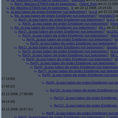
Re: Welches ETWAS hab ihr bekommen..
(
Zaphod1
am 21.12.2008, 20:10
Re(2): Welches ETWAS hab ihr bekommen..
(
Silent_Razr
am 21.12.2008
Re: Welches ETWAS hab ihr bekommen..
(
j.
am 22.12.2008, 14:19:16)
Ja was haben die ersten Empfänger nun bekommen?
(
q.e.d.
am 22.12.200
Re: Ja was haben die ersten Empfänger nun bekommen?
(
monster23
am
Re(2): Ja was haben die ersten Empfänger nun bekommen?
(
q.e.d.
a
Re(3): Ja was haben die ersten Empfänger nun bekommen?
(
mon
Re: Ja was haben die ersten Empfänger nun bekommen?
(
Mr L
am 22.1
Re(2): Ja was haben die ersten Empfänger nun bekommen?
(
w114/1
Re(3): Ja was haben die ersten Empfänger nun bekommen?
(
dani
Re(4): Ja was haben die ersten Empfänger nun bekommen?
(
b
Re(5): Ja was haben die ersten Empfänger nun bekommen?
Re(2): Ja was haben die ersten Empfänger nun bekommen?
(
danielc
Re(3): Ja was haben die ersten Empfänger nun bekommen?
(
q.e.d
Re(3): Ja was haben die ersten Empfänger nun bekommen?
(
Mr L
Re(4): Ja was haben die ersten Empfänger nun bekommen?
(
d
Re(5): Ja was haben die ersten Empfänger nun bekommen?
Re(6): Ja was haben die ersten Empfänger nun bekomme
Re(7): Ja was haben die ersten Empfänger nun beko
Re(8): Ja was haben die ersten Empfänger nun be
17:19:00)
Re(9): Ja was haben die ersten Empfänger nun
17:50:22)
Re(10): Ja was haben die ersten Empfänger 
22.12.2008, 17:59:08)
Re(11): Ja was haben die ersten Empfänge
18:14:35)
Re(11): Ja was haben die ersten Empfänge
22.12.2008, 20:57:31)
Re(9): Ja was haben die ersten Empfänger nun
Re(2): Ja was haben die ersten Empfänger nun bekommen?
(
Lion[A