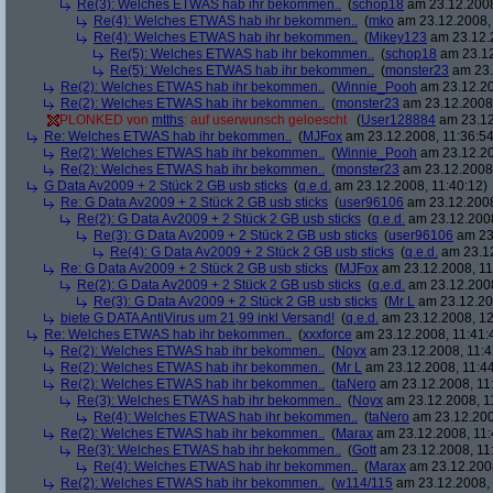
Re(3): Welches ETWAS hab ihr bekommen..
(
schop18
am 23.12.2008
Re(4): Welches ETWAS hab ihr bekommen..
(
mko
am 23.12.2008, 
Re(4): Welches ETWAS hab ihr bekommen..
(
Mikey123
am 23.12.2
Re(5): Welches ETWAS hab ihr bekommen..
(
schop18
am 23.12
Re(5): Welches ETWAS hab ihr bekommen..
(
monster23
am 23.
Re(2): Welches ETWAS hab ihr bekommen..
(
Winnie_Pooh
am 23.12.20
Re(2): Welches ETWAS hab ihr bekommen..
(
monster23
am 23.12.2008,
PLONKED von
mtths
: auf userwunsch geloescht
(
User128884
am 23.12
Re: Welches ETWAS hab ihr bekommen..
(
MJFox
am 23.12.2008, 11:36:54
Re(2): Welches ETWAS hab ihr bekommen..
(
Winnie_Pooh
am 23.12.20
Re(2): Welches ETWAS hab ihr bekommen..
(
monster23
am 23.12.2008,
G Data Av2009 + 2 Stück 2 GB usb sticks
(
q.e.d.
am 23.12.2008, 11:40:12)
Re: G Data Av2009 + 2 Stück 2 GB usb sticks
(
user96106
am 23.12.2008
Re(2): G Data Av2009 + 2 Stück 2 GB usb sticks
(
q.e.d.
am 23.12.2008
Re(3): G Data Av2009 + 2 Stück 2 GB usb sticks
(
user96106
am 23.
Re(4): G Data Av2009 + 2 Stück 2 GB usb sticks
(
q.e.d.
am 23.12
Re: G Data Av2009 + 2 Stück 2 GB usb sticks
(
MJFox
am 23.12.2008, 11
Re(2): G Data Av2009 + 2 Stück 2 GB usb sticks
(
q.e.d.
am 23.12.2008
Re(3): G Data Av2009 + 2 Stück 2 GB usb sticks
(
Mr L
am 23.12.20
biete G DATA AntiVirus um 21,99 inkl Versand!
(
q.e.d.
am 23.12.2008, 12
Re: Welches ETWAS hab ihr bekommen..
(
xxxforce
am 23.12.2008, 11:41:
Re(2): Welches ETWAS hab ihr bekommen..
(
Noyx
am 23.12.2008, 11:4
Re(2): Welches ETWAS hab ihr bekommen..
(
Mr L
am 23.12.2008, 11:44
Re(2): Welches ETWAS hab ihr bekommen..
(
taNero
am 23.12.2008, 11
Re(3): Welches ETWAS hab ihr bekommen..
(
Noyx
am 23.12.2008, 1
Re(4): Welches ETWAS hab ihr bekommen..
(
taNero
am 23.12.200
Re(2): Welches ETWAS hab ihr bekommen..
(
Marax
am 23.12.2008, 11:
Re(3): Welches ETWAS hab ihr bekommen..
(
Gott
am 23.12.2008, 11
Re(4): Welches ETWAS hab ihr bekommen..
(
Marax
am 23.12.2008
Re(2): Welches ETWAS hab ihr bekommen..
(
w114/115
am 23.12.2008, 