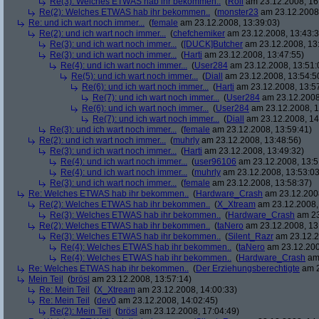
Re(3): Welches ETWAS hab ihr bekommen..
(
Roli
am 23.12.2008, 16
Re(2): Welches ETWAS hab ihr bekommen..
(
monster23
am 23.12.2008,
Re: und ich wart noch immer...
(
female
am 23.12.2008, 13:39:03)
Re(2): und ich wart noch immer...
(
chefchemiker
am 23.12.2008, 13:43:3
Re(3): und ich wart noch immer...
(
[DUCK]Butcher
am 23.12.2008, 13
Re(3): und ich wart noch immer...
(
Harti
am 23.12.2008, 13:47:55)
Re(4): und ich wart noch immer...
(
User284
am 23.12.2008, 13:51:
Re(5): und ich wart noch immer...
(
Diall
am 23.12.2008, 13:54:5
Re(6): und ich wart noch immer...
(
Harti
am 23.12.2008, 13:5
Re(7): und ich wart noch immer...
(
User284
am 23.12.2008
Re(6): und ich wart noch immer...
(
User284
am 23.12.2008, 1
Re(7): und ich wart noch immer...
(
Diall
am 23.12.2008, 14
Re(3): und ich wart noch immer...
(
female
am 23.12.2008, 13:59:41)
Re(2): und ich wart noch immer...
(
muhrly
am 23.12.2008, 13:48:56)
Re(3): und ich wart noch immer...
(
Harti
am 23.12.2008, 13:49:32)
Re(4): und ich wart noch immer...
(
user96106
am 23.12.2008, 13:5
Re(4): und ich wart noch immer...
(
muhrly
am 23.12.2008, 13:53:03
Re(3): und ich wart noch immer...
(
female
am 23.12.2008, 13:58:37)
Re: Welches ETWAS hab ihr bekommen..
(
Hardware_Crash
am 23.12.2008
Re(2): Welches ETWAS hab ihr bekommen..
(
X_Xtream
am 23.12.2008,
Re(3): Welches ETWAS hab ihr bekommen..
(
Hardware_Crash
am 23
Re(2): Welches ETWAS hab ihr bekommen..
(
taNero
am 23.12.2008, 13
Re(3): Welches ETWAS hab ihr bekommen..
(
Silent_Razr
am 23.12.2
Re(4): Welches ETWAS hab ihr bekommen..
(
taNero
am 23.12.200
Re(4): Welches ETWAS hab ihr bekommen..
(
Hardware_Crash
am 
Re: Welches ETWAS hab ihr bekommen..
(
Der Erziehungsberechtigte
am 2
Mein Teil
(
brösl
am 23.12.2008, 13:57:14)
Re: Mein Teil
(
X_Xtream
am 23.12.2008, 14:00:33)
Re: Mein Teil
(
dev0
am 23.12.2008, 14:02:45)
Re(2): Mein Teil
(
brösl
am 23.12.2008, 17:04:49)