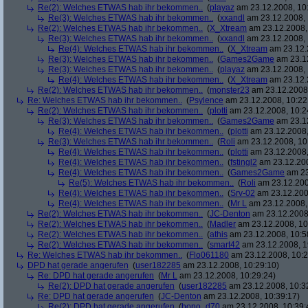
Re(2): Welches ETWAS hab ihr bekommen..
(
playaz
am 23.12.2008, 10
Re(3): Welches ETWAS hab ihr bekommen..
(
xxandl
am 23.12.2008, 
Re(2): Welches ETWAS hab ihr bekommen..
(
X_Xtream
am 23.12.2008,
Re(3): Welches ETWAS hab ihr bekommen..
(
xxandl
am 23.12.2008, 
Re(4): Welches ETWAS hab ihr bekommen..
(
X_Xtream
am 23.12.
Re(3): Welches ETWAS hab ihr bekommen..
(
Games2Game
am 23.12
Re(3): Welches ETWAS hab ihr bekommen..
(
playaz
am 23.12.2008, 
Re(4): Welches ETWAS hab ihr bekommen..
(
X_Xtream
am 23.12.
Re(2): Welches ETWAS hab ihr bekommen..
(
monster23
am 23.12.2008,
Re: Welches ETWAS hab ihr bekommen..
(
Psylence
am 23.12.2008, 10:22
Re(2): Welches ETWAS hab ihr bekommen..
(
plotti
am 23.12.2008, 10:2
Re(3): Welches ETWAS hab ihr bekommen..
(
Games2Game
am 23.12
Re(4): Welches ETWAS hab ihr bekommen..
(
plotti
am 23.12.2008,
Re(3): Welches ETWAS hab ihr bekommen..
(
Roli
am 23.12.2008, 10
Re(4): Welches ETWAS hab ihr bekommen..
(
plotti
am 23.12.2008,
Re(4): Welches ETWAS hab ihr bekommen..
(
fstingl2
am 23.12.200
Re(4): Welches ETWAS hab ihr bekommen..
(
Games2Game
am 23
Re(5): Welches ETWAS hab ihr bekommen..
(
Roli
am 23.12.200
Re(4): Welches ETWAS hab ihr bekommen..
(
Srv-02
am 23.12.200
Re(4): Welches ETWAS hab ihr bekommen..
(
Mr L
am 23.12.2008,
Re(2): Welches ETWAS hab ihr bekommen..
(
JC-Denton
am 23.12.2008,
Re(2): Welches ETWAS hab ihr bekommen..
(
Madler
am 23.12.2008, 10
Re(2): Welches ETWAS hab ihr bekommen..
(
athis
am 23.12.2008, 10:5
Re(2): Welches ETWAS hab ihr bekommen..
(
smart42
am 23.12.2008, 1
Re: Welches ETWAS hab ihr bekommen..
(
Flo061180
am 23.12.2008, 10:2
DPD hat gerade angerufen
(
user182285
am 23.12.2008, 10:29:10)
Re: DPD hat gerade angerufen
(
Mr L
am 23.12.2008, 10:29:24)
Re(2): DPD hat gerade angerufen
(
user182285
am 23.12.2008, 10:3
Re: DPD hat gerade angerufen
(
JC-Denton
am 23.12.2008, 10:39:17)
Re(2): DPD hat gerade angerufen
(
bono_d70
am 23.12.2008, 10:39: