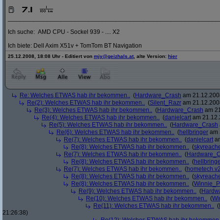
_____________________________________________________________
Ich suche: AMD CPU - Sockel 939 - .... X2
Ich biete: Dell Axim X51v + TomTom BT Navigation
25.12.2008, 18:08 Uhr - Editiert von
mjy@geizhals.at
, alte Version:
hier
Re: Welches ETWAS hab ihr bekommen..
(
Hardware_Crash
am 21.12.2008
Re(2): Welches ETWAS hab ihr bekommen..
(
Silent_Razr
am 21.12.2008
Re(3): Welches ETWAS hab ihr bekommen..
(
Hardware_Crash
am 21
Re(4): Welches ETWAS hab ihr bekommen..
(
danielcart
am 21.12.
Re(5): Welches ETWAS hab ihr bekommen..
(
Hardware_Crash
Re(6): Welches ETWAS hab ihr bekommen..
(
hellbringer
am 2
Re(7): Welches ETWAS hab ihr bekommen..
(
danielcart
am
Re(8): Welches ETWAS hab ihr bekommen..
(
skyreach
Re(7): Welches ETWAS hab ihr bekommen..
(
Hardware_C
Re(8): Welches ETWAS hab ihr bekommen..
(
hellbring
Re(7): Welches ETWAS hab ihr bekommen..
(
hometech.v2
Re(8): Welches ETWAS hab ihr bekommen..
(
skyreach
Re(8): Welches ETWAS hab ihr bekommen..
(
Winnie_
Re(9): Welches ETWAS hab ihr bekommen..
(
Hardw
Re(10): Welches ETWAS hab ihr bekommen..
(
Wi
Re(11): Welches ETWAS hab ihr bekommen..
(
21:26:38)