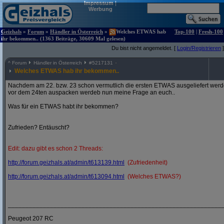
Impressum
|
Werbung
Geizhals
»
Forum
»
Händler in Österreich
»
Welches ETWAS hab
Top-100
|
Fresh-100
ihr bekommen.. (1363 Beiträge, 30609 Mal gelesen)
Du bist nicht angemeldet. [
Login/Registrieren
]
^
Forum
Händler in Österreich
#
5217131
Welches ETWAS hab ihr bekommen..
Nachdem am 22. bzw. 23 schon vermutlich die ersten ETWAS ausgeliefert werden
vor dem 24ten auspacken werdeb nun meine Frage an euch..
Was für ein ETWAS habt ihr bekommen?
Zufrieden? Entäuscht?
Edit: dazu gibt es schon 2 Threads:
http:/
/
forum.geizhals.at/
admin/
t613139.html
(Zufriedenheit)
http:/
/
forum.geizhals.at/
admin/
t613094.html
(Welches ETWAS?)
_____________________________________________________________
Peugeot 207 RC