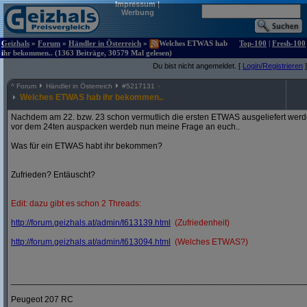
Impressum
|
Werbung
Geizhals
»
Forum
»
Händler in Österreich
»
Welches ETWAS hab
Top-100
|
Fresh-100
ihr bekommen.. (1363 Beiträge, 30579 Mal gelesen)
Du bist nicht angemeldet. [
Login/Registrieren
]
^
Forum
Händler in Österreich
#
5217131
Welches ETWAS hab ihr bekommen..
Nachdem am 22. bzw. 23 schon vermutlich die ersten ETWAS ausgeliefert werden
vor dem 24ten auspacken werdeb nun meine Frage an euch..
Was für ein ETWAS habt ihr bekommen?
Zufrieden? Entäuscht?
Edit: dazu gibt es schon 2 Threads:
http:/
/
forum.geizhals.at/
admin/
t613139.html
(Zufriedenheit)
http:/
/
forum.geizhals.at/
admin/
t613094.html
(Welches ETWAS?)
_____________________________________________________________
Peugeot 207 RC