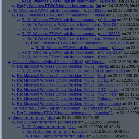
Re(3): Welches ETWAS hab ihr bekommen..
(
w114/115
am 23.12.20
Re(2): Welches ETWAS hab ihr bekommen..
(
gp
am 24.12.2008, 00:43
Re: Welches ETWAS hab ihr bekommen..
(
user182285
am 23.12.2008, 09
Re(2): Welches ETWAS hab ihr bekommen..
(
Akilae
am 23.12.2008, 09:
Re(3): Welches ETWAS hab ihr bekommen..
(
X_Xtream
am 23.12.200
Re(4): Welches ETWAS hab ihr bekommen..
(
User284
am 23.12.20
Re(3): Welches ETWAS hab ihr bekommen..
(
Mr L
am 23.12.2008, 09
Re(3): Welches ETWAS hab ihr bekommen..
(
user182285
am 23.12.2
Re(4): Welches ETWAS hab ihr bekommen..
(
Akilae
am 23.12.2008
Re(5): Welches ETWAS hab ihr bekommen..
(
user182285
am 23
Re(6): Welches ETWAS hab ihr bekommen..
(
Akilae
am 23.12
Re(3): Welches ETWAS hab ihr bekommen..
(
monster23
am 23.12.20
Re(3): Welches ETWAS hab ihr bekommen..
(
RoboCop
am 23.12.200
Microsoft Wireless Optical Desktop 700 v2
(
JC-Denton
am 23.12.2008, 09:
Re: Microsoft Wireless Optical Desktop 700 v2
(
playaz
am 23.12.2008, 0
Re(2): Microsoft Wireless Optical Desktop 700 v2
(
monster23
am 23.1
Re: Microsoft Wireless Optical Desktop 700 v2
(
Harti
am 23.12.2008, 09
Re: Microsoft Wireless Optical Desktop 700 v2
(
DD111
am 23.12.2008, 0
Re: Microsoft Wireless Optical Desktop 700 v2
(
KindGottes
am 23.12.200
Re: Microsoft Wireless Optical Desktop 700 v2 - DITO
(
athis
am 23.12.20
Re: Microsoft Wireless Optical Desktop 700 v2
(
flowminister
am 23.12.20
Re: Microsoft Wireless Optical Desktop 700 v2
(
Evildude
am 23.12.2008,
Re: Microsoft Wireless Optical Desktop 700 v2
(
nonametouse
am 23.12.
Re: Welches ETWAS hab ihr bekommen..
(
ddrobesch
am 23.12.2008, 09:4
Re(2): Welches ETWAS hab ihr bekommen..
(
monster23
am 23.12.2008,
Supperrrrrrrrrrrrrrrrr
(
dizo
am 23.12.2008, 09:48:09)
Re: Supperrrrrrrrrrrrrrrrr
(
ddrobesch
am 23.12.2008, 09:48:45)
Re(2): Supperrrrrrrrrrrrrrrrr
(
dizo
am 23.12.2008, 09:49:46)
Re(3): Supperrrrrrrrrrrrrrrrr
(
playaz
am 23.12.2008, 09:49:59)
Re(4): Supperrrrrrrrrrrrrrrrr
(
Mr L
am 23.12.2008, 09:50:09)