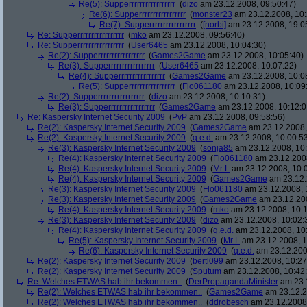
Re(5): Supperrrrrrrrrrrrrrrrr
(
dizo
am 23.12.2008, 09:50:47)
Re(6): Supperrrrrrrrrrrrrrrrr
(
monster23
am 23.12.2008, 10:
Re(7): Supperrrrrrrrrrrrrrrrr
(
[norbi]
am 23.12.2008, 19:0
Re: Supperrrrrrrrrrrrrrrrr
(
mko
am 23.12.2008, 09:56:40)
Re: Supperrrrrrrrrrrrrrrrr
(
User6465
am 23.12.2008, 10:04:30)
Re(2): Supperrrrrrrrrrrrrrrrr
(
Games2Game
am 23.12.2008, 10:05:40)
Re(3): Supperrrrrrrrrrrrrrrrr
(
User6465
am 23.12.2008, 10:07:22)
Re(4): Supperrrrrrrrrrrrrrrrr
(
Games2Game
am 23.12.2008, 10:0
Re(5): Supperrrrrrrrrrrrrrrrr
(
Flo061180
am 23.12.2008, 10:09
Re(2): Supperrrrrrrrrrrrrrrrr
(
dizo
am 23.12.2008, 10:10:31)
Re(3): Supperrrrrrrrrrrrrrrrr
(
Games2Game
am 23.12.2008, 10:12:0
Re: Kaspersky Internet Security 2009
(
PvP
am 23.12.2008, 09:58:56)
Re(2): Kaspersky Internet Security 2009
(
Games2Game
am 23.12.2008,
Re(2): Kaspersky Internet Security 2009
(
q.e.d.
am 23.12.2008, 10:00:5
Re(3): Kaspersky Internet Security 2009
(
sonja85
am 23.12.2008, 10:
Re(4): Kaspersky Internet Security 2009
(
Flo061180
am 23.12.2008
Re(4): Kaspersky Internet Security 2009
(
Mr L
am 23.12.2008, 10:
Re(4): Kaspersky Internet Security 2009
(
Games2Game
am 23.12.
Re(3): Kaspersky Internet Security 2009
(
Flo061180
am 23.12.2008, 
Re(3): Kaspersky Internet Security 2009
(
Games2Game
am 23.12.200
Re(4): Kaspersky Internet Security 2009
(
mko
am 23.12.2008, 10:1
Re(3): Kaspersky Internet Security 2009
(
dizo
am 23.12.2008, 10:02:
Re(4): Kaspersky Internet Security 2009
(
q.e.d.
am 23.12.2008, 10
Re(5): Kaspersky Internet Security 2009
(
Mr L
am 23.12.2008, 1
Re(6): Kaspersky Internet Security 2009
(
q.e.d.
am 23.12.200
Re(2): Kaspersky Internet Security 2009
(
bertl099
am 23.12.2008, 10:27
Re(2): Kaspersky Internet Security 2009
(
Sputum
am 23.12.2008, 10:42
Re: Welches ETWAS hab ihr bekommen..
(
DerPropagandaMinister
am 23.1
Re(2): Welches ETWAS hab ihr bekommen..
(
Games2Game
am 23.12.2
Re(2): Welches ETWAS hab ihr bekommen..
(
ddrobesch
am 23.12.2008,