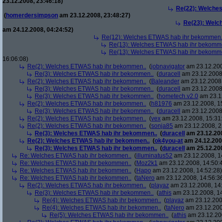
23.12.2008, 23:46:18)
Re(22): Welche
(
homerdersimpson
am 23.12.2008, 23:48:27)
Re(23): Welc
am 24.12.2008, 04:24:52)
Re(12): Welches ETWAS hab ihr bekommen.
Re(13): Welches ETWAS hab ihr bekomm
Re(13): Welches ETWAS hab ihr bekomm
16:06:08)
Re(2): Welches ETWAS hab ihr bekommen..
(
jobnavigator
am 23.12.200
Re(3): Welches ETWAS hab ihr bekommen..
(
duracell
am 23.12.2008,
Re(2): Welches ETWAS hab ihr bekommen..
(
Baleander
am 23.12.2008,
Re(3): Welches ETWAS hab ihr bekommen..
(
duracell
am 23.12.2008,
Re(3): Welches ETWAS hab ihr bekommen..
(
hometech.v2.0
am 23.12
Re(2): Welches ETWAS hab ihr bekommen..
(
h81976
am 23.12.2008, 1
Re(3): Welches ETWAS hab ihr bekommen..
(
duracell
am 23.12.2008,
Re(2): Welches ETWAS hab ihr bekommen..
(
vex
am 23.12.2008, 15:31
Re(2): Welches ETWAS hab ihr bekommen..
(
sonja85
am 23.12.2008, 2
Re(3): Welches ETWAS hab ihr bekommen..
(
duracell
am 23.12.200
Re(2): Welches ETWAS hab ihr bekommen..
(
ok4you-at
am 24.12.200
Re(3): Welches ETWAS hab ihr bekommen..
(
duracell
am 25.12.200
Re: Welches ETWAS hab ihr bekommen..
(
illuminatus52
am 23.12.2008, 1
Re: Welches ETWAS hab ihr bekommen..
(
Moz2k1
am 23.12.2008, 14:50:
Re: Welches ETWAS hab ihr bekommen..
(
Hapo
am 23.12.2008, 14:52:28)
Re: Welches ETWAS hab ihr bekommen..
(
taNero
am 23.12.2008, 14:56:3
Re(2): Welches ETWAS hab ihr bekommen..
(
playaz
am 23.12.2008, 14
Re(3): Welches ETWAS hab ihr bekommen..
(
athis
am 23.12.2008, 14
Re(4): Welches ETWAS hab ihr bekommen..
(
playaz
am 23.12.200
Re(4): Welches ETWAS hab ihr bekommen..
(
taNero
am 23.12.200
Re(5): Welches ETWAS hab ihr bekommen..
(
athis
am 23.12.200