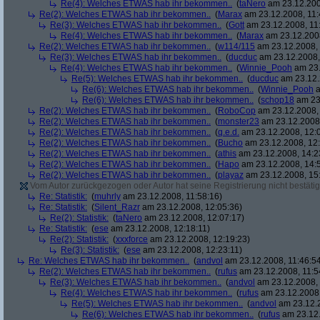
Re(4): Welches ETWAS hab ihr bekommen..
(
taNero
am 23.12.200
Re(2): Welches ETWAS hab ihr bekommen..
(
Marax
am 23.12.2008, 11:
Re(3): Welches ETWAS hab ihr bekommen..
(
Gott
am 23.12.2008, 11
Re(4): Welches ETWAS hab ihr bekommen..
(
Marax
am 23.12.2008
Re(2): Welches ETWAS hab ihr bekommen..
(
w114/115
am 23.12.2008, 
Re(3): Welches ETWAS hab ihr bekommen..
(
ducduc
am 23.12.2008,
Re(4): Welches ETWAS hab ihr bekommen..
(
Winnie_Pooh
am 23.
Re(5): Welches ETWAS hab ihr bekommen..
(
ducduc
am 23.12.
Re(6): Welches ETWAS hab ihr bekommen..
(
Winnie_Pooh
a
Re(6): Welches ETWAS hab ihr bekommen..
(
schop18
am 23.
Re(2): Welches ETWAS hab ihr bekommen..
(
RoboCop
am 23.12.2008, 
Re(2): Welches ETWAS hab ihr bekommen..
(
monster23
am 23.12.2008,
Re(2): Welches ETWAS hab ihr bekommen..
(
q.e.d.
am 23.12.2008, 12:
Re(2): Welches ETWAS hab ihr bekommen..
(
Bucho
am 23.12.2008, 12:
Re(2): Welches ETWAS hab ihr bekommen..
(
athis
am 23.12.2008, 14:2
Re(2): Welches ETWAS hab ihr bekommen..
(
Hapo
am 23.12.2008, 14:
Re(2): Welches ETWAS hab ihr bekommen..
(
playaz
am 23.12.2008, 15
Vom Autor zurückgezogen oder Autor hat seine Registrierung nicht bestätig
Re: Statistik:
(
muhrly
am 23.12.2008, 11:58:16)
Re: Statistik:
(
Silent_Razr
am 23.12.2008, 12:05:36)
Re(2): Statistik:
(
taNero
am 23.12.2008, 12:07:17)
Re: Statistik:
(
ese
am 23.12.2008, 12:18:11)
Re(2): Statistik:
(
xxxforce
am 23.12.2008, 12:19:23)
Re(3): Statistik:
(
ese
am 23.12.2008, 12:23:11)
Re: Welches ETWAS hab ihr bekommen..
(
andvol
am 23.12.2008, 11:46:5
Re(2): Welches ETWAS hab ihr bekommen..
(
rufus
am 23.12.2008, 11:5
Re(3): Welches ETWAS hab ihr bekommen..
(
andvol
am 23.12.2008, 
Re(4): Welches ETWAS hab ihr bekommen..
(
rufus
am 23.12.2008,
Re(5): Welches ETWAS hab ihr bekommen..
(
andvol
am 23.12.2
Re(6): Welches ETWAS hab ihr bekommen..
(
rufus
am 23.12.