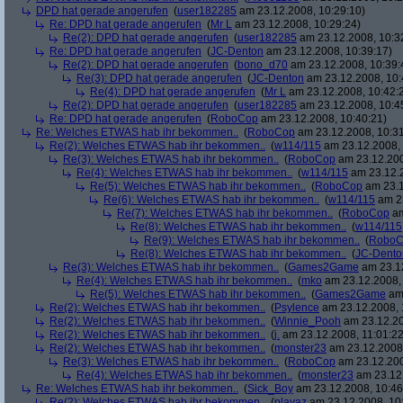
DPD hat gerade angerufen
(
user182285
am 23.12.2008, 10:29:10)
Re: DPD hat gerade angerufen
(
Mr L
am 23.12.2008, 10:29:24)
Re(2): DPD hat gerade angerufen
(
user182285
am 23.12.2008, 10:3
Re: DPD hat gerade angerufen
(
JC-Denton
am 23.12.2008, 10:39:17)
Re(2): DPD hat gerade angerufen
(
bono_d70
am 23.12.2008, 10:39:
Re(3): DPD hat gerade angerufen
(
JC-Denton
am 23.12.2008, 10:
Re(4): DPD hat gerade angerufen
(
Mr L
am 23.12.2008, 10:42:
Re(2): DPD hat gerade angerufen
(
user182285
am 23.12.2008, 10:4
Re: DPD hat gerade angerufen
(
RoboCop
am 23.12.2008, 10:40:21)
Re: Welches ETWAS hab ihr bekommen..
(
RoboCop
am 23.12.2008, 10:31
Re(2): Welches ETWAS hab ihr bekommen..
(
w114/115
am 23.12.2008, 
Re(3): Welches ETWAS hab ihr bekommen..
(
RoboCop
am 23.12.200
Re(4): Welches ETWAS hab ihr bekommen..
(
w114/115
am 23.12.2
Re(5): Welches ETWAS hab ihr bekommen..
(
RoboCop
am 23.1
Re(6): Welches ETWAS hab ihr bekommen..
(
w114/115
am 23
Re(7): Welches ETWAS hab ihr bekommen..
(
RoboCop
am
Re(8): Welches ETWAS hab ihr bekommen..
(
w114/115
Re(9): Welches ETWAS hab ihr bekommen..
(
RoboC
Re(8): Welches ETWAS hab ihr bekommen..
(
JC-Dento
Re(3): Welches ETWAS hab ihr bekommen..
(
Games2Game
am 23.12
Re(4): Welches ETWAS hab ihr bekommen..
(
mko
am 23.12.2008, 
Re(5): Welches ETWAS hab ihr bekommen..
(
Games2Game
am 
Re(2): Welches ETWAS hab ihr bekommen..
(
Psylence
am 23.12.2008, 
Re(2): Welches ETWAS hab ihr bekommen..
(
Winnie_Pooh
am 23.12.20
Re(2): Welches ETWAS hab ihr bekommen..
(
j.
am 23.12.2008, 11:01:22
Re(2): Welches ETWAS hab ihr bekommen..
(
monster23
am 23.12.2008,
Re(3): Welches ETWAS hab ihr bekommen..
(
RoboCop
am 23.12.200
Re(4): Welches ETWAS hab ihr bekommen..
(
monster23
am 23.12.
Re: Welches ETWAS hab ihr bekommen..
(
Sick_Boy
am 23.12.2008, 10:46
Re(2): Welches ETWAS hab ihr bekommen..
(
playaz
am 23.12.2008, 10