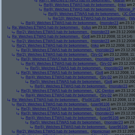
Re(7): Welches ETWAS hab ihr bekommen..
(
Marax
am 23
Re(8): Welches ETWAS hab ihr bekommen..
(
mko
am 23
Re(8): Welches ETWAS hab ihr bekommen..
(
Winnie_
Re(9): Welches ETWAS hab ihr bekommen..
(
JC-De
Re(10): Welches ETWAS hab ihr bekommen..
(
Wi
Re(4): Welches ETWAS hab ihr bekommen..
(
monster23
am 23.12.
Re: Welches ETWAS hab ihr bekommen..
(
rufus
am 23.12.2008, 11:13:59)
Re(2): Welches ETWAS hab ihr bekommen..
(
monster23
am 23.12.2008,
Re: Welches ETWAS hab ihr bekommen..
(
Gott
am 23.12.2008, 11:14:14)
Re(2): Welches ETWAS hab ihr bekommen..
(
monster23
am 23.12.2008,
Re(2): Welches ETWAS hab ihr bekommen..
(
mko
am 23.12.2008, 11:16
Re(3): Welches ETWAS hab ihr bekommen..
(
monster23
am 23.12.20
Re(2): Welches ETWAS hab ihr bekommen..
(
Srv-02
am 23.12.2008, 11:
Re(3): Welches ETWAS hab ihr bekommen..
(
monster23
am 23.12.20
Re(4): Welches ETWAS hab ihr bekommen..
(
Srv-02
am 23.12.2008
Re(5): Welches ETWAS hab ihr bekommen..
(
monster23
am 23.
Re(3): Welches ETWAS hab ihr bekommen..
(
Gott
am 23.12.2008, 11
Re(4): Welches ETWAS hab ihr bekommen..
(
Srv-02
am 23.12.2008
Re(5): Welches ETWAS hab ihr bekommen..
(
Gott
am 23.12.200
Re(6): Welches ETWAS hab ihr bekommen..
(
monster23
am 2
Re(3): Welches ETWAS hab ihr bekommen..
(
JC-Denton
am 23.12.20
Re(4): Welches ETWAS hab ihr bekommen..
(
Srv-02
am 23.12.2008
Re: Welches ETWAS hab ihr bekommen..
(
Flo061180
am 23.12.2008, 11:2
Re(2): Welches ETWAS hab ihr bekommen..
(
user96106
am 23.12.2008,
Re(3): Welches ETWAS hab ihr bekommen..
(
schop18
am 23.12.2008
Re(3): Welches ETWAS hab ihr bekommen..
(
monster23
am 23.12.20
Re(4): Welches ETWAS hab ihr bekommen..
(
user96106
am 23.12.
Re(5): Welches ETWAS hab ihr bekommen..
(
monster23
am 23.
Re(6): Welches ETWAS hab ihr bekommen..
(
user96106
am 2
Re(2): Welches ETWAS hab ihr bekommen..
(
Atomicman
am 23.12.2008