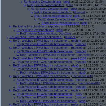
Re(4): kleine Zwischenbilanz
(
brösl
am 23.12.2008, 14:51:56)
Re(5): kleine Zwischenbilanz
(
athis
am 23.12.2008, 14:57:05
Re(6): kleine Zwischenbilanz
(
brösl
am 23.12.2008, 15:00
Re(7): kleine Zwischenbilanz
(
dougheff
am 23.12.2008,
Re(7): kleine Zwischenbilanz
(
athis
am 23.12.2008, 15:
Re(8): kleine Zwischenbilanz
(
brösl
am 23.12.2008, 
Re(9): kleine Zwischenbilanz
(
athis
am 23.12.2008
Re: kleine Zwischenbilanz
(
ApuXteu
am 23.12.2008, 15:22:47)
Re(2): kleine Zwischenbilanz
(
brösl
am 23.12.2008, 16:07:21)
Re(3): kleine Zwischenbilanz
(
ApuXteu
am 23.12.2008, 17:14:05)
Re: Welches ETWAS hab ihr bekommen..
(
duracell
am 23.12.2008, 14:37:
Re(2): Welches ETWAS hab ihr bekommen..
(
muhrly
am 23.12.2008, 14
Re(3): Welches ETWAS hab ihr bekommen..
(
duracell
am 23.12.2008,
Re(2): Welches ETWAS hab ihr bekommen..
(
hansi99
am 23.12.2008, 1
Re(3): Welches ETWAS hab ihr bekommen..
(
duracell
am 23.12.2008,
Re(4): Welches ETWAS hab ihr bekommen..
(
hansi99
am 23.12.20
Re(2): Welches ETWAS hab ihr bekommen..
(
user96106
am 23.12.2008,
Re(3): Welches ETWAS hab ihr bekommen..
(
duracell
am 23.12.2008,
Re(2): Welches ETWAS hab ihr bekommen..
(
dev0
am 23.12.2008, 14:4
Re(3): Welches ETWAS hab ihr bekommen..
(
duracell
am 23.12.2008,
Re(4): Welches ETWAS hab ihr bekommen..
(
dev0
am 23.12.2008,
Re(2): Welches ETWAS hab ihr bekommen..
(
Technofreak018
am 23.12.
Re(3): Welches ETWAS hab ihr bekommen..
(
muhrly
am 23.12.2008, 
Re(4): Welches ETWAS hab ihr bekommen..
(
Technofreak018
am 2
Re(3): Welches ETWAS hab ihr bekommen..
(
duracell
am 23.12.2008,
Re(2): Welches ETWAS hab ihr bekommen..
(
athis
am 23.12.2008, 14:4
Re(3): Welches ETWAS hab ihr bekommen..
(
dev0
am 23.12.2008, 1
Re(3): Welches ETWAS hab ihr bekommen..
(
duracell
am 23.12.2008,
Re(4): Welches ETWAS hab ihr bekommen..
(
athis
am 23.12.2008,
Re(2): Welches ETWAS hab ihr bekommen..
(
rufus
am 23.12.2008, 14:4