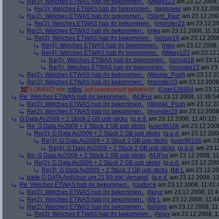
Re(2): Welches ETWAS hab ihr bekommen..
(
Mikey123
am 23.12.2008, 
Re(3): Welches ETWAS hab ihr bekommen..
(
bigpower
am 23.12.200
Re(2): Welches ETWAS hab ihr bekommen..
(
Silent_Razr
am 23.12.2008
Re(3): Welches ETWAS hab ihr bekommen..
(
monster23
am 23.12.20
Re(2): Welches ETWAS hab ihr bekommen..
(
mko
am 23.12.2008, 11:31
Re(3): Welches ETWAS hab ihr bekommen..
(
schop18
am 23.12.2008
Re(4): Welches ETWAS hab ihr bekommen..
(
mko
am 23.12.2008, 
Re(4): Welches ETWAS hab ihr bekommen..
(
Mikey123
am 23.12.2
Re(5): Welches ETWAS hab ihr bekommen..
(
schop18
am 23.12
Re(5): Welches ETWAS hab ihr bekommen..
(
monster23
am 23.
Re(2): Welches ETWAS hab ihr bekommen..
(
Winnie_Pooh
am 23.12.20
Re(2): Welches ETWAS hab ihr bekommen..
(
monster23
am 23.12.2008,
PLONKED von
mtths
: auf userwunsch geloescht
(
User128884
am 23.12
Re: Welches ETWAS hab ihr bekommen..
(
MJFox
am 23.12.2008, 11:36:54
Re(2): Welches ETWAS hab ihr bekommen..
(
Winnie_Pooh
am 23.12.20
Re(2): Welches ETWAS hab ihr bekommen..
(
monster23
am 23.12.2008,
G Data Av2009 + 2 Stück 2 GB usb sticks
(
q.e.d.
am 23.12.2008, 11:40:12)
Re: G Data Av2009 + 2 Stück 2 GB usb sticks
(
user96106
am 23.12.2008
Re(2): G Data Av2009 + 2 Stück 2 GB usb sticks
(
q.e.d.
am 23.12.2008
Re(3): G Data Av2009 + 2 Stück 2 GB usb sticks
(
user96106
am 23.
Re(4): G Data Av2009 + 2 Stück 2 GB usb sticks
(
q.e.d.
am 23.12
Re: G Data Av2009 + 2 Stück 2 GB usb sticks
(
MJFox
am 23.12.2008, 11
Re(2): G Data Av2009 + 2 Stück 2 GB usb sticks
(
q.e.d.
am 23.12.2008
Re(3): G Data Av2009 + 2 Stück 2 GB usb sticks
(
Mr L
am 23.12.20
biete G DATA AntiVirus um 21,99 inkl Versand!
(
q.e.d.
am 23.12.2008, 12
Re: Welches ETWAS hab ihr bekommen..
(
xxxforce
am 23.12.2008, 11:41:
Re(2): Welches ETWAS hab ihr bekommen..
(
Noyx
am 23.12.2008, 11:4
Re(2): Welches ETWAS hab ihr bekommen..
(
Mr L
am 23.12.2008, 11:44
Re(2): Welches ETWAS hab ihr bekommen..
(
taNero
am 23.12.2008, 11
Re(3): Welches ETWAS hab ihr bekommen..
(
Noyx
am 23.12.2008, 1