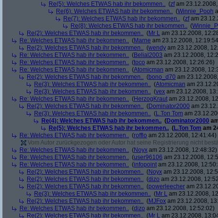
Re(5): Welches ETWAS hab ihr bekommen..
(
zf
am 23.12.2008,
Re(6): Welches ETWAS hab ihr bekommen..
(
Winnie_Pooh
a
Re(7): Welches ETWAS hab ihr bekommen..
(
zf
am 23.12.
Re(8): Welches ETWAS hab ihr bekommen..
(
Winnie_
Re(2): Welches ETWAS hab ihr bekommen..
(
Mr L
am 23.12.2008, 12:2
Re: Welches ETWAS hab ihr bekommen..
(
Marne
am 23.12.2008, 12:19:54
Re(2): Welches ETWAS hab ihr bekommen..
(
wendy
am 23.12.2008, 12
Re: Welches ETWAS hab ihr bekommen..
(
Belial2003
am 23.12.2008, 12:2
Re: Welches ETWAS hab ihr bekommen..
(
toco
am 23.12.2008, 12:26:26)
Re: Welches ETWAS hab ihr bekommen..
(
Atomicman
am 23.12.2008, 12:
Re(2): Welches ETWAS hab ihr bekommen..
(
bono_d70
am 23.12.2008,
Re(3): Welches ETWAS hab ihr bekommen..
(
Atomicman
am 23.12.20
Re(3): Welches ETWAS hab ihr bekommen..
(
vex
am 23.12.2008, 13:
Re: Welches ETWAS hab ihr bekommen..
(
HerzogKraut
am 23.12.2008, 12
Re(2): Welches ETWAS hab ihr bekommen..
(
Dominator2000
am 23.12.
Re(3): Welches ETWAS hab ihr bekommen..
(
L.Ton Tom
am 23.12.200
Re(4): Welches ETWAS hab ihr bekommen..
(
Dominator2000
am
Re(5): Welches ETWAS hab ihr bekommen..
(
L.Ton Tom
am 24
Re: Welches ETWAS hab ihr bekommen..
(
rofflo
am 23.12.2008, 12:41:44)
Vom Autor zurückgezogen oder Autor hat seine Registrierung nicht bestä
Re: Welches ETWAS hab ihr bekommen..
(
Noyx
am 23.12.2008, 12:48:32)
Re: Welches ETWAS hab ihr bekommen..
(
user96106
am 23.12.2008, 12:5
Re: Welches ETWAS hab ihr bekommen..
(
infopoint
am 23.12.2008, 12:50:
Re(2): Welches ETWAS hab ihr bekommen..
(
Noyx
am 23.12.2008, 12:5
Re(2): Welches ETWAS hab ihr bekommen..
(
dizo
am 23.12.2008, 12:52
Re(2): Welches ETWAS hab ihr bekommen..
(
powerleecher
am 23.12.20
Re(3): Welches ETWAS hab ihr bekommen..
(
Mr L
am 23.12.2008, 12
Re(2): Welches ETWAS hab ihr bekommen..
(
MJFox
am 23.12.2008, 13
Re: Welches ETWAS hab ihr bekommen..
(
dizo
am 23.12.2008, 12:52:02)
Re(2): Welches ETWAS hab ihr bekommen..
(
Mr L
am 23.12.2008, 13:0