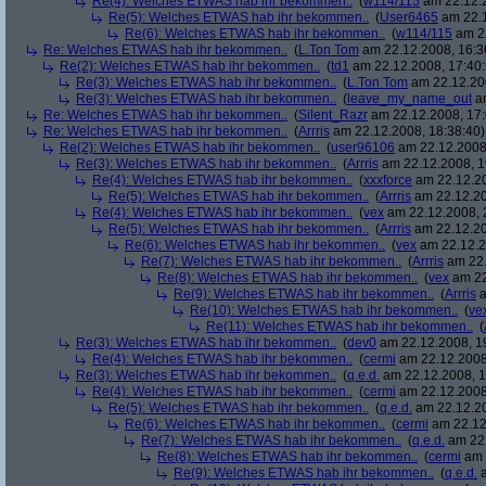
Re(4): Welches ETWAS hab ihr bekommen..
(
w114/115
am 22.12.2
Re(5): Welches ETWAS hab ihr bekommen..
(
User6465
am 22.1
Re(6): Welches ETWAS hab ihr bekommen..
(
w114/115
am 22
Re: Welches ETWAS hab ihr bekommen..
(
L.Ton Tom
am 22.12.2008, 16:3
Re(2): Welches ETWAS hab ihr bekommen..
(
td1
am 22.12.2008, 17:40:
Re(3): Welches ETWAS hab ihr bekommen..
(
L.Ton Tom
am 22.12.200
Re(3): Welches ETWAS hab ihr bekommen..
(
leave_my_name_out
am
Re: Welches ETWAS hab ihr bekommen..
(
Silent_Razr
am 22.12.2008, 17:
Re: Welches ETWAS hab ihr bekommen..
(
Arrris
am 22.12.2008, 18:38:40)
Re(2): Welches ETWAS hab ihr bekommen..
(
user96106
am 22.12.2008,
Re(3): Welches ETWAS hab ihr bekommen..
(
Arrris
am 22.12.2008, 1
Re(4): Welches ETWAS hab ihr bekommen..
(
xxxforce
am 22.12.20
Re(5): Welches ETWAS hab ihr bekommen..
(
Arrris
am 22.12.20
Re(4): Welches ETWAS hab ihr bekommen..
(
vex
am 22.12.2008, 
Re(5): Welches ETWAS hab ihr bekommen..
(
Arrris
am 22.12.20
Re(6): Welches ETWAS hab ihr bekommen..
(
vex
am 22.12.2
Re(7): Welches ETWAS hab ihr bekommen..
(
Arrris
am 22.
Re(8): Welches ETWAS hab ihr bekommen..
(
vex
am 22
Re(9): Welches ETWAS hab ihr bekommen..
(
Arrris
a
Re(10): Welches ETWAS hab ihr bekommen..
(
ve
Re(11): Welches ETWAS hab ihr bekommen..
(
Re(3): Welches ETWAS hab ihr bekommen..
(
dev0
am 22.12.2008, 1
Re(4): Welches ETWAS hab ihr bekommen..
(
cermi
am 22.12.2008
Re(3): Welches ETWAS hab ihr bekommen..
(
q.e.d.
am 22.12.2008, 1
Re(4): Welches ETWAS hab ihr bekommen..
(
cermi
am 22.12.2008
Re(5): Welches ETWAS hab ihr bekommen..
(
q.e.d.
am 22.12.20
Re(6): Welches ETWAS hab ihr bekommen..
(
cermi
am 22.12
Re(7): Welches ETWAS hab ihr bekommen..
(
q.e.d.
am 22.
Re(8): Welches ETWAS hab ihr bekommen..
(
cermi
am 
Re(9): Welches ETWAS hab ihr bekommen..
(
q.e.d.
a