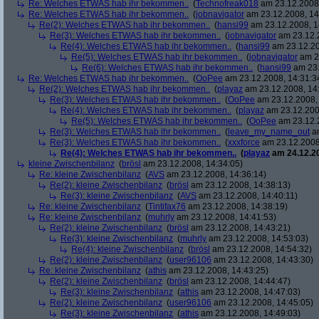
Re: Welches ETWAS hab ihr bekommen..
(
Technofreak018
am 23.12.2008,
Re: Welches ETWAS hab ihr bekommen..
(
jobnavigator
am 23.12.2008, 14
Re(2): Welches ETWAS hab ihr bekommen..
(
hansi99
am 23.12.2008, 1
Re(3): Welches ETWAS hab ihr bekommen..
(
jobnavigator
am 23.12.2
Re(4): Welches ETWAS hab ihr bekommen..
(
hansi99
am 23.12.20
Re(5): Welches ETWAS hab ihr bekommen..
(
jobnavigator
am 23
Re(6): Welches ETWAS hab ihr bekommen..
(
hansi99
am 23.
Re: Welches ETWAS hab ihr bekommen..
(
OoPee
am 23.12.2008, 14:31:3
Re(2): Welches ETWAS hab ihr bekommen..
(
playaz
am 23.12.2008, 14
Re(3): Welches ETWAS hab ihr bekommen..
(
OoPee
am 23.12.2008, 
Re(4): Welches ETWAS hab ihr bekommen..
(
playaz
am 23.12.200
Re(5): Welches ETWAS hab ihr bekommen..
(
OoPee
am 23.12.2
Re(3): Welches ETWAS hab ihr bekommen..
(
leave_my_name_out
am
Re(3): Welches ETWAS hab ihr bekommen..
(
xxxforce
am 23.12.2008
Re(4): Welches ETWAS hab ihr bekommen..
(
playaz
am 24.12.20
kleine Zwischenbilanz
(
brösl
am 23.12.2008, 14:34:05)
Re: kleine Zwischenbilanz
(
AVS
am 23.12.2008, 14:36:14)
Re(2): kleine Zwischenbilanz
(
brösl
am 23.12.2008, 14:38:13)
Re(3): kleine Zwischenbilanz
(
AVS
am 23.12.2008, 14:40:11)
Re: kleine Zwischenbilanz
(
Tintifax76
am 23.12.2008, 14:38:19)
Re: kleine Zwischenbilanz
(
muhrly
am 23.12.2008, 14:41:53)
Re(2): kleine Zwischenbilanz
(
brösl
am 23.12.2008, 14:43:21)
Re(3): kleine Zwischenbilanz
(
muhrly
am 23.12.2008, 14:53:03)
Re(4): kleine Zwischenbilanz
(
brösl
am 23.12.2008, 14:54:32)
Re(2): kleine Zwischenbilanz
(
user96106
am 23.12.2008, 14:43:30)
Re: kleine Zwischenbilanz
(
athis
am 23.12.2008, 14:43:25)
Re(2): kleine Zwischenbilanz
(
brösl
am 23.12.2008, 14:44:47)
Re(3): kleine Zwischenbilanz
(
athis
am 23.12.2008, 14:47:03)
Re(2): kleine Zwischenbilanz
(
user96106
am 23.12.2008, 14:45:05)
Re(3): kleine Zwischenbilanz
(
athis
am 23.12.2008, 14:49:03)