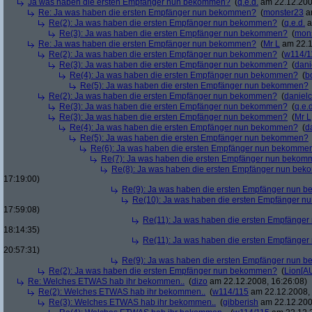
Ja was haben die ersten Empfänger nun bekommen?
(
q.e.d.
am 22.12.200
Re: Ja was haben die ersten Empfänger nun bekommen?
(
monster23
am
Re(2): Ja was haben die ersten Empfänger nun bekommen?
(
q.e.d.
a
Re(3): Ja was haben die ersten Empfänger nun bekommen?
(
mon
Re: Ja was haben die ersten Empfänger nun bekommen?
(
Mr L
am 22.1
Re(2): Ja was haben die ersten Empfänger nun bekommen?
(
w114/1
Re(3): Ja was haben die ersten Empfänger nun bekommen?
(
dani
Re(4): Ja was haben die ersten Empfänger nun bekommen?
(
b
Re(5): Ja was haben die ersten Empfänger nun bekommen?
Re(2): Ja was haben die ersten Empfänger nun bekommen?
(
danielc
Re(3): Ja was haben die ersten Empfänger nun bekommen?
(
q.e.d
Re(3): Ja was haben die ersten Empfänger nun bekommen?
(
Mr L
Re(4): Ja was haben die ersten Empfänger nun bekommen?
(
d
Re(5): Ja was haben die ersten Empfänger nun bekommen?
Re(6): Ja was haben die ersten Empfänger nun bekomme
Re(7): Ja was haben die ersten Empfänger nun beko
Re(8): Ja was haben die ersten Empfänger nun be
17:19:00)
Re(9): Ja was haben die ersten Empfänger nun
Re(10): Ja was haben die ersten Empfänger 
17:59:08)
Re(11): Ja was haben die ersten Empfänge
18:14:35)
Re(11): Ja was haben die ersten Empfänge
20:57:31)
Re(9): Ja was haben die ersten Empfänger nun
Re(2): Ja was haben die ersten Empfänger nun bekommen?
(
Lion[A
Re: Welches ETWAS hab ihr bekommen..
(
dizo
am 22.12.2008, 16:26:08)
Re(2): Welches ETWAS hab ihr bekommen..
(
w114/115
am 22.12.2008, 
Re(3): Welches ETWAS hab ihr bekommen..
(
gibberish
am 22.12.200