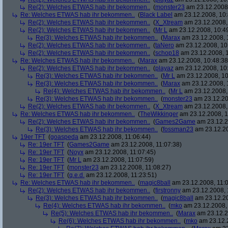
Re(2): Welches ETWAS hab ihr bekommen..
(
monster23
am 23.12.2008,
Re: Welches ETWAS hab ihr bekommen..
(
Black Label
am 23.12.2008, 10:
Re(2): Welches ETWAS hab ihr bekommen..
(
X_Xtream
am 23.12.2008,
Re(2): Welches ETWAS hab ihr bekommen..
(
Mr L
am 23.12.2008, 10:4
Re(3): Welches ETWAS hab ihr bekommen..
(
Marax
am 23.12.2008, 
Re(2): Welches ETWAS hab ihr bekommen..
(
taNero
am 23.12.2008, 10
Re(2): Welches ETWAS hab ihr bekommen..
(
schop18
am 23.12.2008, 1
Re: Welches ETWAS hab ihr bekommen..
(
Marax
am 23.12.2008, 10:48:38
Re(2): Welches ETWAS hab ihr bekommen..
(
playaz
am 23.12.2008, 10
Re(3): Welches ETWAS hab ihr bekommen..
(
Mr L
am 23.12.2008, 10
Re(3): Welches ETWAS hab ihr bekommen..
(
Marax
am 23.12.2008, 
Re(4): Welches ETWAS hab ihr bekommen..
(
Mr L
am 23.12.2008,
Re(3): Welches ETWAS hab ihr bekommen..
(
monster23
am 23.12.20
Re(2): Welches ETWAS hab ihr bekommen..
(
X_Xtream
am 23.12.2008,
Re: Welches ETWAS hab ihr bekommen..
(
TheWikkinger
am 23.12.2008, 1
Re(2): Welches ETWAS hab ihr bekommen..
(
Games2Game
am 23.12.2
Re(3): Welches ETWAS hab ihr bekommen..
(
fossman23
am 23.12.20
19er TFT
(
goaspeda
am 23.12.2008, 11:06:44)
Re: 19er TFT
(
Games2Game
am 23.12.2008, 11:07:38)
Re: 19er TFT
(
Noyx
am 23.12.2008, 11:07:45)
Re: 19er TFT
(
Mr L
am 23.12.2008, 11:07:59)
Re: 19er TFT
(
monster23
am 23.12.2008, 11:08:27)
Re: 19er TFT
(
q.e.d.
am 23.12.2008, 11:23:51)
Re: Welches ETWAS hab ihr bekommen..
(
magic8ball
am 23.12.2008, 11:0
Re(2): Welches ETWAS hab ihr bekommen..
(
firstronny
am 23.12.2008, 
Re(3): Welches ETWAS hab ihr bekommen..
(
magic8ball
am 23.12.20
Re(4): Welches ETWAS hab ihr bekommen..
(
mko
am 23.12.2008, 
Re(5): Welches ETWAS hab ihr bekommen..
(
Marax
am 23.12.2
Re(6): Welches ETWAS hab ihr bekommen..
(
mko
am 23.12.2