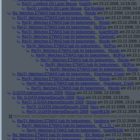
Re(2): Logitech G5 Laser Mouse
(
muhrly
am 23.12.2008, 14:19:16)
Re(3): Logitech G5 Laser Mouse
(
Da Rookee
am 23.12.2008, 14:2
Re: Welches ETWAS hab ihr bekommen..
(
Nooto
am 23.12.2008, 13:16:09
Re(2): Welches ETWAS hab ihr bekommen..
(
Noyx
am 23.12.2008, 13:2
Re(3): Welches ETWAS hab ihr bekommen..
(
Nooto
am 23.12.2008, 
Re(2): Welches ETWAS hab ihr bekommen..
(
MJFox
am 23.12.2008, 13
Re(3): Welches ETWAS hab ihr bekommen..
(
user96106
am 23.12.20
Re(3): Welches ETWAS hab ihr bekommen..
(
Zaphod1
am 23.12.2008
Re(3): Welches ETWAS hab ihr bekommen..
(
Nooto
am 23.12.2008, 
Re(4): Welches ETWAS hab ihr bekommen..
(
MJFox
am 23.12.200
Re(5): Welches ETWAS hab ihr bekommen..
(
Nooto
am 23.12.2
Re(6): Welches ETWAS hab ihr bekommen..
(
MJFox
am 23.1
Re(7): Welches ETWAS hab ihr bekommen..
(
Nooto
am 23
Re(8): Welches ETWAS hab ihr bekommen..
(
MJFox
am
Re(9): Welches ETWAS hab ihr bekommen..
(
Nooto
Re(2): Welches ETWAS hab ihr bekommen..
(
Hardware_Crash
am 23.12
Re(3): Welches ETWAS hab ihr bekommen..
(
Nooto
am 23.12.2008, 
Re(4): Welches ETWAS hab ihr bekommen..
(
Hardware_Crash
am 
Re(5): Welches ETWAS hab ihr bekommen..
(
Nooto
am 23.12.2
G-DATA InternetSecurity 2009
(
Sirius
am 23.12.2008, 13:19:09)
Re: G-DATA InternetSecurity 2009
(
toco
am 23.12.2008, 13:19:20)
Re(2): G-DATA InternetSecurity 2009
(
Sirius
am 23.12.2008, 13:21:49
Re(3): G-DATA InternetSecurity 2009
(
toco
am 23.12.2008, 13:23:0
Re(3): G-DATA InternetSecurity 2009
(
user96106
am 23.12.2008, 1
Vom Autor zurückgezogen oder Autor hat seine Registrierung nicht bestätig
Re(2): Welches ETWAS hab ihr bekommen..
(
xxxforce
am 23.12.2008, 1
Re(3): Welches ETWAS hab ihr bekommen..
(
D_I_D_I
am 23.12.2008
Re(4): Welches ETWAS hab ihr bekommen..
(
user96106
am 23.12.
Re: Welches ETWAS hab ihr bekommen..
(
Dr. Watson
am 23.12.2008, 13:2
Re: Welches ETWAS hab ihr bekommen..
(
Hardware_Crash
am 23.12.2008