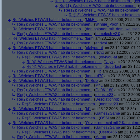
Re(10): Welches ETWAS hab ihr bekommen..
(
ce
Re(11): Welches ETWAS hab ihr bekommen..
(
Re(12): Welches ETWAS hab ihr bekommen.
Re(13): Welches ETWAS hab ihr bekomm
Re: Welches ETWAS hab ihr bekommen..
(
MikE_
am 22.12.2008, 21:55:29
Re(2): Welches ETWAS hab ihr bekommen..
(
Winnie_Pooh
am 22.12.20
Re: Welches ETWAS hab ihr bekommen..
(
der_spinner_mit_dem_weissen
Re(2): Welches ETWAS hab ihr bekommen..
(
hometech.v2.0
am 23.12.2
Re: Welches ETWAS hab ihr bekommen..
(
farmi
am 23.12.2008, 03:24:54)
Re(2): Welches ETWAS hab ihr bekommen..
(
andvol
am 23.12.2008, 08
Re: Welches ETWAS hab ihr bekommen..
(
ok4you-at
am 23.12.2008, 07:2
Re(2): Welches ETWAS hab ihr bekommen..
(
Noyx
am 23.12.2008, 07:4
Re(3): Welches ETWAS hab ihr bekommen..
(
ok4you-at
am 23.12.200
Re(4): Welches ETWAS hab ihr bekommen..
(
Noyx
am 23.12.2008,
Re(4): Welches ETWAS hab ihr bekommen..
(
Superfast
am 23.12.2
Re(2): Welches ETWAS hab ihr bekommen..
(
Flip
am 23.12.2008, 10:31
Re: Welches ETWAS hab ihr bekommen..
(
bono_d70
am 23.12.2008, 07:2
Re: Welches ETWAS hab ihr bekommen..
(
Dr.Betz
am 23.12.2008, 08:11:0
Re(2): Welches ETWAS hab ihr bekommen..
(
Mr L
am 23.12.2008, 08:11
Re(2): Welches ETWAS hab ihr bekommen..
(
Flo061180
am 23.12.2008,
Re(2): Welches ETWAS hab ihr bekommen..
(
monster23
am 23.12.2008,
Re(2): Welches ETWAS hab ihr bekommen..
(
Desolationrob
am 23.12.20
Re(3): Welches ETWAS hab ihr bekommen..
(
monster23
am 23.12.20
Re: Welches ETWAS hab ihr bekommen..
(
td1
am 23.12.2008, 08:18:35)
Re(2): Welches ETWAS hab ihr bekommen..
(
Games2Game
am 23.12.2
Re(3): Welches ETWAS hab ihr bekommen..
(
OSSI
am 23.12.2008, 0
Re: Welches ETWAS hab ihr bekommen..
(
Oliver_nur echt mit 2 Kastratern
Re(2): Welches ETWAS hab ihr bekommen..
(
Games2Game
am 23.12.2
Re(3): Welches ETWAS hab ihr bekommen..
(
User6465
am 23.12.200
Re(2): Welches ETWAS hab ihr bekommen..
(
Marax
am 23.12.2008, 08: