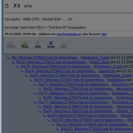
_____________________________________________________________
Ich suche: AMD CPU - Sockel 939 - .... X2
Ich biete: Dell Axim X51v + TomTom BT Navigation
25.12.2008, 18:08 Uhr - Editiert von
mjy@geizhals.at
, alte Version:
hier
Re: Welches ETWAS hab ihr bekommen..
(
Hardware_Crash
am 21.12.2008
Re(2): Welches ETWAS hab ihr bekommen..
(
Silent_Razr
am 21.12.2008
Re(3): Welches ETWAS hab ihr bekommen..
(
Hardware_Crash
am 21
Re(4): Welches ETWAS hab ihr bekommen..
(
danielcart
am 21.12.
Re(5): Welches ETWAS hab ihr bekommen..
(
Hardware_Crash
Re(6): Welches ETWAS hab ihr bekommen..
(
hellbringer
am 2
Re(7): Welches ETWAS hab ihr bekommen..
(
danielcart
am
Re(8): Welches ETWAS hab ihr bekommen..
(
skyreach
Re(7): Welches ETWAS hab ihr bekommen..
(
Hardware_C
Re(8): Welches ETWAS hab ihr bekommen..
(
hellbring
Re(7): Welches ETWAS hab ihr bekommen..
(
hometech.v2
Re(8): Welches ETWAS hab ihr bekommen..
(
skyreach
Re(8): Welches ETWAS hab ihr bekommen..
(
Winnie_
Re(9): Welches ETWAS hab ihr bekommen..
(
Hardw
Re(10): Welches ETWAS hab ihr bekommen..
(
Wi
Re(11): Welches ETWAS hab ihr bekommen..
(
Re(12): Welches ETWAS hab ihr bekommen.