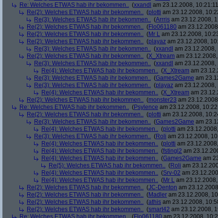
Re: Welches ETWAS hab ihr bekommen..
(
xxandl
am 23.12.2008, 10:21:11
Re(2): Welches ETWAS hab ihr bekommen..
(
plotti
am 23.12.2008, 10:2
Re(3): Welches ETWAS hab ihr bekommen..
(
Arrris
am 23.12.2008, 1
Re(2): Welches ETWAS hab ihr bekommen..
(
Flo061180
am 23.12.2008,
Re(2): Welches ETWAS hab ihr bekommen..
(
Mr L
am 23.12.2008, 10:2
Re(2): Welches ETWAS hab ihr bekommen..
(
playaz
am 23.12.2008, 10
Re(3): Welches ETWAS hab ihr bekommen..
(
xxandl
am 23.12.2008, 
Re(2): Welches ETWAS hab ihr bekommen..
(
X_Xtream
am 23.12.2008,
Re(3): Welches ETWAS hab ihr bekommen..
(
xxandl
am 23.12.2008, 
Re(4): Welches ETWAS hab ihr bekommen..
(
X_Xtream
am 23.12.
Re(3): Welches ETWAS hab ihr bekommen..
(
Games2Game
am 23.12
Re(3): Welches ETWAS hab ihr bekommen..
(
playaz
am 23.12.2008, 
Re(4): Welches ETWAS hab ihr bekommen..
(
X_Xtream
am 23.12.
Re(2): Welches ETWAS hab ihr bekommen..
(
monster23
am 23.12.2008,
Re: Welches ETWAS hab ihr bekommen..
(
Psylence
am 23.12.2008, 10:22
Re(2): Welches ETWAS hab ihr bekommen..
(
plotti
am 23.12.2008, 10:2
Re(3): Welches ETWAS hab ihr bekommen..
(
Games2Game
am 23.12
Re(4): Welches ETWAS hab ihr bekommen..
(
plotti
am 23.12.2008,
Re(3): Welches ETWAS hab ihr bekommen..
(
Roli
am 23.12.2008, 10
Re(4): Welches ETWAS hab ihr bekommen..
(
plotti
am 23.12.2008,
Re(4): Welches ETWAS hab ihr bekommen..
(
fstingl2
am 23.12.200
Re(4): Welches ETWAS hab ihr bekommen..
(
Games2Game
am 23
Re(5): Welches ETWAS hab ihr bekommen..
(
Roli
am 23.12.200
Re(4): Welches ETWAS hab ihr bekommen..
(
Srv-02
am 23.12.200
Re(4): Welches ETWAS hab ihr bekommen..
(
Mr L
am 23.12.2008,
Re(2): Welches ETWAS hab ihr bekommen..
(
JC-Denton
am 23.12.2008,
Re(2): Welches ETWAS hab ihr bekommen..
(
Madler
am 23.12.2008, 10
Re(2): Welches ETWAS hab ihr bekommen..
(
athis
am 23.12.2008, 10:5
Re(2): Welches ETWAS hab ihr bekommen..
(
smart42
am 23.12.2008, 1
Re: Welches ETWAS hab ihr bekommen..
(
Flo061180
am 23.12.2008, 10:2