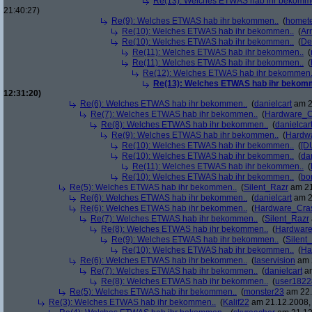
Re(13): Welches ETWAS hab ihr bekomm
21:40:27)
Re(9): Welches ETWAS hab ihr bekommen..
(
homete
Re(10): Welches ETWAS hab ihr bekommen..
(
Arr
Re(10): Welches ETWAS hab ihr bekommen..
(
De
Re(11): Welches ETWAS hab ihr bekommen..
(
Re(11): Welches ETWAS hab ihr bekommen..
(
Re(12): Welches ETWAS hab ihr bekommen.
Re(13): Welches ETWAS hab ihr bekom
12:31:20)
Re(6): Welches ETWAS hab ihr bekommen..
(
danielcart
am 2
Re(7): Welches ETWAS hab ihr bekommen..
(
Hardware_C
Re(8): Welches ETWAS hab ihr bekommen..
(
danielcar
Re(9): Welches ETWAS hab ihr bekommen..
(
Hardw
Re(10): Welches ETWAS hab ihr bekommen..
(
[D
Re(10): Welches ETWAS hab ihr bekommen..
(
da
Re(11): Welches ETWAS hab ihr bekommen..
(
Re(10): Welches ETWAS hab ihr bekommen..
(
bo
Re(5): Welches ETWAS hab ihr bekommen..
(
Silent_Razr
am 21
Re(6): Welches ETWAS hab ihr bekommen..
(
danielcart
am 2
Re(6): Welches ETWAS hab ihr bekommen..
(
Hardware_Cra
Re(7): Welches ETWAS hab ihr bekommen..
(
Silent_Razr
Re(8): Welches ETWAS hab ihr bekommen..
(
Hardwar
Re(9): Welches ETWAS hab ihr bekommen..
(
Silent
Re(10): Welches ETWAS hab ihr bekommen..
(
Ha
Re(6): Welches ETWAS hab ihr bekommen..
(
laservision
am 2
Re(7): Welches ETWAS hab ihr bekommen..
(
danielcart
am
Re(8): Welches ETWAS hab ihr bekommen..
(
user1822
Re(5): Welches ETWAS hab ihr bekommen..
(
monster23
am 22.
Re(3): Welches ETWAS hab ihr bekommen..
(
Kalif22
am 21.12.2008, 