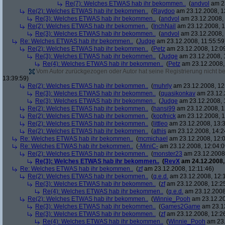
Re(7): Welches ETWAS hab ihr bekommen..
(
andvol
am 23
Re(2): Welches ETWAS hab ihr bekommen..
(
Raydoo
am 23.12.2008, 1
Re(3): Welches ETWAS hab ihr bekommen..
(
andvol
am 23.12.2008, 
Re(2): Welches ETWAS hab ihr bekommen..
(
InchNail
am 23.12.2008, 1
Re(3): Welches ETWAS hab ihr bekommen..
(
andvol
am 23.12.2008, 
Re: Welches ETWAS hab ihr bekommen..
(
Judge
am 23.12.2008, 11:55:59
Re(2): Welches ETWAS hab ihr bekommen..
(
Petz
am 23.12.2008, 12:0
Re(3): Welches ETWAS hab ihr bekommen..
(
Judge
am 23.12.2008, 
Re(4): Welches ETWAS hab ihr bekommen..
(
Petz
am 23.12.2008,
Vom Autor zurückgezogen oder Autor hat seine Registrierung nicht bes
13:39:59)
Re(2): Welches ETWAS hab ihr bekommen..
(
muhrly
am 23.12.2008, 12
Re(3): Welches ETWAS hab ihr bekommen..
(
quasikonkav
am 23.12.
Re(3): Welches ETWAS hab ihr bekommen..
(
Judge
am 23.12.2008, 
Re(2): Welches ETWAS hab ihr bekommen..
(
hansi99
am 23.12.2008, 1
Re(2): Welches ETWAS hab ihr bekommen..
(
kopfnick
am 23.12.2008, 1
Re(2): Welches ETWAS hab ihr bekommen..
(
littleo
am 23.12.2008, 13:3
Re(2): Welches ETWAS hab ihr bekommen..
(
athis
am 23.12.2008, 14:2
Re: Welches ETWAS hab ihr bekommen..
(
mcmichael
am 23.12.2008, 12:0
Re: Welches ETWAS hab ihr bekommen..
(
-MiniC-
am 23.12.2008, 12:04:0
Re(2): Welches ETWAS hab ihr bekommen..
(
monster23
am 23.12.2008,
Re(3): Welches ETWAS hab ihr bekommen..
(
RevX
am 24.12.2008,
Re: Welches ETWAS hab ihr bekommen..
(
zf
am 23.12.2008, 12:11:46)
Re(2): Welches ETWAS hab ihr bekommen..
(
q.e.d.
am 23.12.2008, 12:
Re(3): Welches ETWAS hab ihr bekommen..
(
zf
am 23.12.2008, 12:2
Re(4): Welches ETWAS hab ihr bekommen..
(
q.e.d.
am 23.12.2008,
Re(2): Welches ETWAS hab ihr bekommen..
(
Winnie_Pooh
am 23.12.20
Re(3): Welches ETWAS hab ihr bekommen..
(
Games2Game
am 23.12
Re(3): Welches ETWAS hab ihr bekommen..
(
zf
am 23.12.2008, 12:2
Re(4): Welches ETWAS hab ihr bekommen..
(
Winnie_Pooh
am 23.