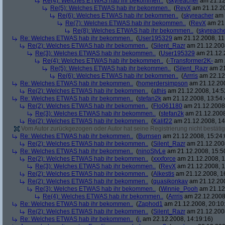
Re(4): Welches ETWAS hab ihr bekommen..
(
skyreacher
am 21.12
Re(5): Welches ETWAS hab ihr bekommen..
(
RevX
am 21.12.20
Re(6): Welches ETWAS hab ihr bekommen..
(
skyreacher
am 
Re(7): Welches ETWAS hab ihr bekommen..
(
RevX
am 21.
Re(8): Welches ETWAS hab ihr bekommen..
(
skyreach
Re: Welches ETWAS hab ihr bekommen..
(
User195329
am 21.12.2008, 11
Re(2): Welches ETWAS hab ihr bekommen..
(
Silent_Razr
am 21.12.2008
Re(3): Welches ETWAS hab ihr bekommen..
(
User195329
am 21.12.2
Re(4): Welches ETWAS hab ihr bekommen..
(
-Transformer2K-
am 2
Re(5): Welches ETWAS hab ihr bekommen..
(
Silent_Razr
am 21
Re(6): Welches ETWAS hab ihr bekommen..
(
Arrris
am 22.12.
Re: Welches ETWAS hab ihr bekommen..
(
homerdersimpson
am 21.12.200
Re(2): Welches ETWAS hab ihr bekommen..
(
athis
am 21.12.2008, 14:5
Re: Welches ETWAS hab ihr bekommen..
(
stefan2k
am 21.12.2008, 13:54:
Re(2): Welches ETWAS hab ihr bekommen..
(
Flo061180
am 21.12.2008,
Re(3): Welches ETWAS hab ihr bekommen..
(
stefan2k
am 21.12.2008
Re(2): Welches ETWAS hab ihr bekommen..
(
Kalif22
am 21.12.2008, 14
Vom Autor zurückgezogen oder Autor hat seine Registrierung nicht bestätig
Re: Welches ETWAS hab ihr bekommen..
(
Burnsen
am 21.12.2008, 15:24:
Re(2): Welches ETWAS hab ihr bekommen..
(
Silent_Razr
am 21.12.2008
Re: Welches ETWAS hab ihr bekommen..
(
ninoStyLe
am 21.12.2008, 15:5
Re(2): Welches ETWAS hab ihr bekommen..
(
xxxforce
am 21.12.2008, 1
Re(3): Welches ETWAS hab ihr bekommen..
(
RevX
am 21.12.2008, 1
Re(2): Welches ETWAS hab ihr bekommen..
(
Alkestis
am 21.12.2008, 1
Re(2): Welches ETWAS hab ihr bekommen..
(
quasikonkav
am 21.12.200
Re(3): Welches ETWAS hab ihr bekommen..
(
Winnie_Pooh
am 21.12.
Re(4): Welches ETWAS hab ihr bekommen..
(
Arrris
am 22.12.2008,
Re: Welches ETWAS hab ihr bekommen..
(
Zaphod1
am 21.12.2008, 20:10
Re(2): Welches ETWAS hab ihr bekommen..
(
Silent_Razr
am 21.12.2008
Re: Welches ETWAS hab ihr bekommen..
(
j.
am 22.12.2008, 14:19:16)