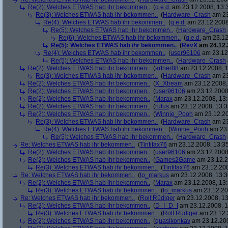
Re(2): Welches ETWAS hab ihr bekommen..
(
q.e.d.
am 23.12.2008, 13:
Re(3): Welches ETWAS hab ihr bekommen..
(
Hardware_Crash
am 23
Re(4): Welches ETWAS hab ihr bekommen..
(
q.e.d.
am 23.12.2008
Re(5): Welches ETWAS hab ihr bekommen..
(
Hardware_Crash
Re(6): Welches ETWAS hab ihr bekommen..
(
q.e.d.
am 23.12
Re(5): Welches ETWAS hab ihr bekommen..
(
RevX
am 24.12.
Re(4): Welches ETWAS hab ihr bekommen..
(
user96106
am 23.12.
Re(5): Welches ETWAS hab ihr bekommen..
(
Hardware_Crash
Re(2): Welches ETWAS hab ihr bekommen..
(
artner88
am 23.12.2008, 1
Re(3): Welches ETWAS hab ihr bekommen..
(
Hardware_Crash
am 23
Re(2): Welches ETWAS hab ihr bekommen..
(
X_Xtream
am 23.12.2008,
Re(2): Welches ETWAS hab ihr bekommen..
(
user96106
am 23.12.2008,
Re(2): Welches ETWAS hab ihr bekommen..
(
Marax
am 23.12.2008, 13:
Re(2): Welches ETWAS hab ihr bekommen..
(
rufus
am 23.12.2008, 13:3
Re(2): Welches ETWAS hab ihr bekommen..
(
Winnie_Pooh
am 23.12.20
Re(3): Welches ETWAS hab ihr bekommen..
(
Hardware_Crash
am 23
Re(4): Welches ETWAS hab ihr bekommen..
(
Winnie_Pooh
am 23.
Re(5): Welches ETWAS hab ihr bekommen..
(
Hardware_Crash
Re: Welches ETWAS hab ihr bekommen..
(
Tintifax76
am 23.12.2008, 13:35
Re(2): Welches ETWAS hab ihr bekommen..
(
user96106
am 23.12.2008,
Re(2): Welches ETWAS hab ihr bekommen..
(
Games2Game
am 23.12.2
Re(3): Welches ETWAS hab ihr bekommen..
(
Tintifax76
am 23.12.200
Re: Welches ETWAS hab ihr bekommen..
(
to_markus
am 23.12.2008, 13:3
Re(2): Welches ETWAS hab ihr bekommen..
(
Marax
am 23.12.2008, 13:
Re(3): Welches ETWAS hab ihr bekommen..
(
to_markus
am 23.12.20
Re: Welches ETWAS hab ihr bekommen..
(
Rolf Rüdiger
am 23.12.2008, 13
Re(2): Welches ETWAS hab ihr bekommen..
(
D_I_D_I
am 23.12.2008, 1
Re(3): Welches ETWAS hab ihr bekommen..
(
Rolf Rüdiger
am 23.12.
Re(2): Welches ETWAS hab ihr bekommen..
(
quasikonkav
am 23.12.200