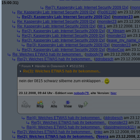
15:00:31)
Re(7): Kaspersky Lab: Internet Security 2009 [2x]
(
mons
Re: Kaspersky Lab: Internet Security 2009 [2x]
(
Flo061180
am 23.12.200
Re(2): Kaspersky Lab: Internet Security 2009 [2x]
(
monster23
am 
Re: Kaspersky Lab: Internet Security 2009 [2x]
(
monster23
am 23.12.200
Re: Kaspersky Lab: Internet Security 2009 [2x]
(
Mr L
am 23.12.2008, 11:
Re(2): Kaspersky Lab: Internet Security 2009 [2x]
(
X_Xtream
am 23.12
Re(2): Kaspersky Lab: Internet Security 2009 [2x]
(
monster23
am 23.1
Re(2): Kaspersky Lab: Internet Security 2009 [2x]
(
leave_my_name_o
Re(3): Kaspersky Lab: Internet Security 2009 [2x]
(
monster23
am 23
Re(2): Kaspersky Lab: Internet Security 2009 [2x]
(
RoboCop
am 23.12
Re: Welches ETWAS hab ihr bekommen..
(
nobody79
am 23.12.2008, 09:4
Re(2): Welches ETWAS hab ihr bekommen..
(
ddrobesch
am 23.12.2008,
^
Forum
Händler in Österreich
#
5211581
Re(3): Welches ETWAS hab ihr bekommen..
nein der 0815 schwarz silberne zum einklappen ..
23.12.2008, 09:44 Uhr - Editiert von
nobody79
, alte Version:
hier
Re(4): Welches ETWAS hab ihr bekommen..
(
ddrobesch
am 23.12.
Re(5): Welches ETWAS hab ihr bekommen..
(
monster23
am 23.
Re(4): Welches ETWAS hab ihr bekommen..
(
dasistmeinnick11+
am
Re(2): Welches ETWAS hab ihr bekommen..
(
mko
am 23.12.2008, 09:55
Re(2): Welches ETWAS hab ihr bekommen..
(
Neera
am 23.12.2008, 2