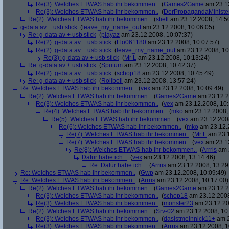
Re(3): Welches ETWAS hab ihr bekommen..
(
Games2Game
am 23.12
Re(3): Welches ETWAS hab ihr bekommen..
(
DerPropagandaMiniste
Re(2): Welches ETWAS hab ihr bekommen..
(
stiefl
am 23.12.2008, 14:5
g-data av + usb stick
(
leave_my_name_out
am 23.12.2008, 10:06:05)
Re: g-data av + usb stick
(
playaz
am 23.12.2008, 10:07:37)
Re(2): g-data av + usb stick
(
Flo061180
am 23.12.2008, 10:07:57)
Re(2): g-data av + usb stick
(
leave_my_name_out
am 23.12.2008, 10
Re(3): g-data av + usb stick
(
Mr L
am 23.12.2008, 10:13:24)
Re: g-data av + usb stick
(
Sputum
am 23.12.2008, 10:42:37)
Re(2): g-data av + usb stick
(
schop18
am 23.12.2008, 10:45:49)
Re: g-data av + usb stick
(
Roliboli
am 23.12.2008, 13:57:24)
Re: Welches ETWAS hab ihr bekommen..
(
vex
am 23.12.2008, 10:09:49)
Re(2): Welches ETWAS hab ihr bekommen..
(
Games2Game
am 23.12.2
Re(3): Welches ETWAS hab ihr bekommen..
(
vex
am 23.12.2008, 10:
Re(4): Welches ETWAS hab ihr bekommen..
(
mko
am 23.12.2008, 
Re(5): Welches ETWAS hab ihr bekommen..
(
vex
am 23.12.2008
Re(6): Welches ETWAS hab ihr bekommen..
(
mko
am 23.12.2
Re(7): Welches ETWAS hab ihr bekommen..
(
Mr L
am 23.1
Re(7): Welches ETWAS hab ihr bekommen..
(
vex
am 23.12
Re(8): Welches ETWAS hab ihr bekommen..
(
Arrris
am 2
Dafür habe ich...
(
vex
am 23.12.2008, 13:14:46)
Re: Dafür habe ich...
(
Arrris
am 23.12.2008, 13:29
Re: Welches ETWAS hab ihr bekommen..
(
Gwp
am 23.12.2008, 10:09:49)
Re: Welches ETWAS hab ihr bekommen..
(
Arrris
am 23.12.2008, 10:17:00)
Re(2): Welches ETWAS hab ihr bekommen..
(
Games2Game
am 23.12.2
Re(3): Welches ETWAS hab ihr bekommen..
(
schop18
am 23.12.2008
Re(3): Welches ETWAS hab ihr bekommen..
(
monster23
am 23.12.20
Re(2): Welches ETWAS hab ihr bekommen..
(
Srv-02
am 23.12.2008, 10
Re(3): Welches ETWAS hab ihr bekommen..
(
dasistmeinnick11+
am 2
Re(3): Welches ETWAS hab ihr bekommen..
(
Arrris
am 23.12.2008, 1