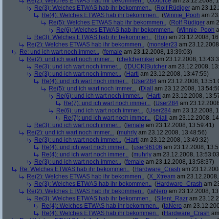
Re(2): Welches ETWAS hab ihr bekommen..
(
xxxforce
am 23.12.2008, 1
Re(3): Welches ETWAS hab ihr bekommen..
(
Rolf Rüdiger
am 23.12.
Re(4): Welches ETWAS hab ihr bekommen..
(
Winnie_Pooh
am 23.
Re(5): Welches ETWAS hab ihr bekommen..
(
Rolf Rüdiger
am 2
Re(6): Welches ETWAS hab ihr bekommen..
(
Winnie_Pooh
a
Re(3): Welches ETWAS hab ihr bekommen..
(
Roli
am 23.12.2008, 16
Re(2): Welches ETWAS hab ihr bekommen..
(
monster23
am 23.12.2008,
Re: und ich wart noch immer...
(
female
am 23.12.2008, 13:39:03)
Re(2): und ich wart noch immer...
(
chefchemiker
am 23.12.2008, 13:43:3
Re(3): und ich wart noch immer...
(
[DUCK]Butcher
am 23.12.2008, 13
Re(3): und ich wart noch immer...
(
Harti
am 23.12.2008, 13:47:55)
Re(4): und ich wart noch immer...
(
User284
am 23.12.2008, 13:51:
Re(5): und ich wart noch immer...
(
Diall
am 23.12.2008, 13:54:5
Re(6): und ich wart noch immer...
(
Harti
am 23.12.2008, 13:5
Re(7): und ich wart noch immer...
(
User284
am 23.12.2008
Re(6): und ich wart noch immer...
(
User284
am 23.12.2008, 1
Re(7): und ich wart noch immer...
(
Diall
am 23.12.2008, 14
Re(3): und ich wart noch immer...
(
female
am 23.12.2008, 13:59:41)
Re(2): und ich wart noch immer...
(
muhrly
am 23.12.2008, 13:48:56)
Re(3): und ich wart noch immer...
(
Harti
am 23.12.2008, 13:49:32)
Re(4): und ich wart noch immer...
(
user96106
am 23.12.2008, 13:5
Re(4): und ich wart noch immer...
(
muhrly
am 23.12.2008, 13:53:03
Re(3): und ich wart noch immer...
(
female
am 23.12.2008, 13:58:37)
Re: Welches ETWAS hab ihr bekommen..
(
Hardware_Crash
am 23.12.2008
Re(2): Welches ETWAS hab ihr bekommen..
(
X_Xtream
am 23.12.2008,
Re(3): Welches ETWAS hab ihr bekommen..
(
Hardware_Crash
am 23
Re(2): Welches ETWAS hab ihr bekommen..
(
taNero
am 23.12.2008, 13
Re(3): Welches ETWAS hab ihr bekommen..
(
Silent_Razr
am 23.12.2
Re(4): Welches ETWAS hab ihr bekommen..
(
taNero
am 23.12.200
Re(4): Welches ETWAS hab ihr bekommen..
(
Hardware_Crash
am 