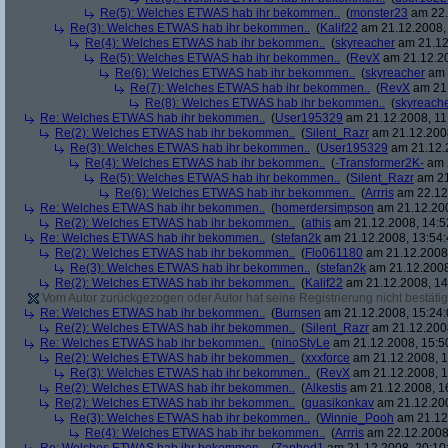
Re(5): Welches ETWAS hab ihr bekommen..
(
monster23
am 22.
Re(3): Welches ETWAS hab ihr bekommen..
(
Kalif22
am 21.12.2008, 
Re(4): Welches ETWAS hab ihr bekommen..
(
skyreacher
am 21.12
Re(5): Welches ETWAS hab ihr bekommen..
(
RevX
am 21.12.20
Re(6): Welches ETWAS hab ihr bekommen..
(
skyreacher
am 
Re(7): Welches ETWAS hab ihr bekommen..
(
RevX
am 21.
Re(8): Welches ETWAS hab ihr bekommen..
(
skyreach
Re: Welches ETWAS hab ihr bekommen..
(
User195329
am 21.12.2008, 11
Re(2): Welches ETWAS hab ihr bekommen..
(
Silent_Razr
am 21.12.2008
Re(3): Welches ETWAS hab ihr bekommen..
(
User195329
am 21.12.2
Re(4): Welches ETWAS hab ihr bekommen..
(
-Transformer2K-
am 2
Re(5): Welches ETWAS hab ihr bekommen..
(
Silent_Razr
am 21
Re(6): Welches ETWAS hab ihr bekommen..
(
Arrris
am 22.12.
Re: Welches ETWAS hab ihr bekommen..
(
homerdersimpson
am 21.12.200
Re(2): Welches ETWAS hab ihr bekommen..
(
athis
am 21.12.2008, 14:5
Re: Welches ETWAS hab ihr bekommen..
(
stefan2k
am 21.12.2008, 13:54:
Re(2): Welches ETWAS hab ihr bekommen..
(
Flo061180
am 21.12.2008,
Re(3): Welches ETWAS hab ihr bekommen..
(
stefan2k
am 21.12.2008
Re(2): Welches ETWAS hab ihr bekommen..
(
Kalif22
am 21.12.2008, 14
Vom Autor zurückgezogen oder Autor hat seine Registrierung nicht bestätig
Re: Welches ETWAS hab ihr bekommen..
(
Burnsen
am 21.12.2008, 15:24:
Re(2): Welches ETWAS hab ihr bekommen..
(
Silent_Razr
am 21.12.2008
Re: Welches ETWAS hab ihr bekommen..
(
ninoStyLe
am 21.12.2008, 15:5
Re(2): Welches ETWAS hab ihr bekommen..
(
xxxforce
am 21.12.2008, 1
Re(3): Welches ETWAS hab ihr bekommen..
(
RevX
am 21.12.2008, 1
Re(2): Welches ETWAS hab ihr bekommen..
(
Alkestis
am 21.12.2008, 1
Re(2): Welches ETWAS hab ihr bekommen..
(
quasikonkav
am 21.12.200
Re(3): Welches ETWAS hab ihr bekommen..
(
Winnie_Pooh
am 21.12.
Re(4): Welches ETWAS hab ihr bekommen..
(
Arrris
am 22.12.2008,