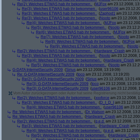
Re(2): Welches ETWAS hab ihr bekommen..
(
MJFox
am 23.12.2008, 13
Re(3): Welches ETWAS hab ihr bekommen..
(
user96106
am 23.12.20
Re(3): Welches ETWAS hab ihr bekommen..
(
Zaphod1
am 23.12.2008
Re(3): Welches ETWAS hab ihr bekommen..
(
Nooto
am 23.12.2008, 
Re(4): Welches ETWAS hab ihr bekommen..
(
MJFox
am 23.12.200
Re(5): Welches ETWAS hab ihr bekommen..
(
Nooto
am 23.12.2
Re(6): Welches ETWAS hab ihr bekommen..
(
MJFox
am 23.1
Re(7): Welches ETWAS hab ihr bekommen..
(
Nooto
am 23
Re(8): Welches ETWAS hab ihr bekommen..
(
MJFox
am
Re(9): Welches ETWAS hab ihr bekommen..
(
Nooto
Re(2): Welches ETWAS hab ihr bekommen..
(
Hardware_Crash
am 23.12
Re(3): Welches ETWAS hab ihr bekommen..
(
Nooto
am 23.12.2008, 
Re(4): Welches ETWAS hab ihr bekommen..
(
Hardware_Crash
am 
Re(5): Welches ETWAS hab ihr bekommen..
(
Nooto
am 23.12.2
G-DATA InternetSecurity 2009
(
Sirius
am 23.12.2008, 13:19:09)
Re: G-DATA InternetSecurity 2009
(
toco
am 23.12.2008, 13:19:20)
Re(2): G-DATA InternetSecurity 2009
(
Sirius
am 23.12.2008, 13:21:49
Re(3): G-DATA InternetSecurity 2009
(
toco
am 23.12.2008, 13:23:0
Re(3): G-DATA InternetSecurity 2009
(
user96106
am 23.12.2008, 1
Vom Autor zurückgezogen oder Autor hat seine Registrierung nicht bestätig
Re(2): Welches ETWAS hab ihr bekommen..
(
xxxforce
am 23.12.2008, 1
Re(3): Welches ETWAS hab ihr bekommen..
(
D_I_D_I
am 23.12.2008
Re(4): Welches ETWAS hab ihr bekommen..
(
user96106
am 23.12.
Re: Welches ETWAS hab ihr bekommen..
(
Dr. Watson
am 23.12.2008, 13:2
Re: Welches ETWAS hab ihr bekommen..
(
Hardware_Crash
am 23.12.2008
Re(2): Welches ETWAS hab ihr bekommen..
(
q.e.d.
am 23.12.2008, 13:
Re(3): Welches ETWAS hab ihr bekommen..
(
Hardware_Crash
am 23
Re(4): Welches ETWAS hab ihr bekommen..
(
q.e.d.
am 23.12.2008
Re(5): Welches ETWAS hab ihr bekommen..
(
Hardware_Crash