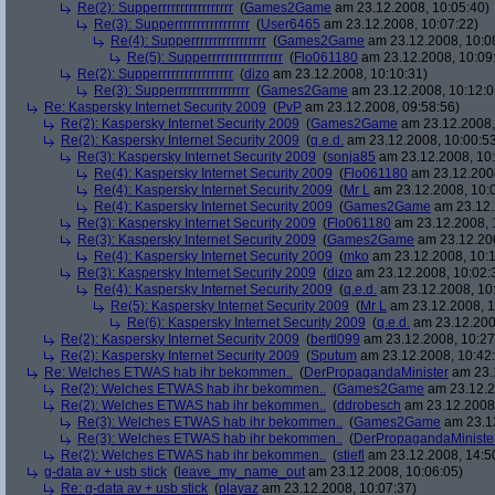
Re(2): Supperrrrrrrrrrrrrrrrr
(
Games2Game
am 23.12.2008, 10:05:40)
Re(3): Supperrrrrrrrrrrrrrrrr
(
User6465
am 23.12.2008, 10:07:22)
Re(4): Supperrrrrrrrrrrrrrrrr
(
Games2Game
am 23.12.2008, 10:0
Re(5): Supperrrrrrrrrrrrrrrrr
(
Flo061180
am 23.12.2008, 10:09
Re(2): Supperrrrrrrrrrrrrrrrr
(
dizo
am 23.12.2008, 10:10:31)
Re(3): Supperrrrrrrrrrrrrrrrr
(
Games2Game
am 23.12.2008, 10:12:0
Re: Kaspersky Internet Security 2009
(
PvP
am 23.12.2008, 09:58:56)
Re(2): Kaspersky Internet Security 2009
(
Games2Game
am 23.12.2008,
Re(2): Kaspersky Internet Security 2009
(
q.e.d.
am 23.12.2008, 10:00:5
Re(3): Kaspersky Internet Security 2009
(
sonja85
am 23.12.2008, 10:
Re(4): Kaspersky Internet Security 2009
(
Flo061180
am 23.12.2008
Re(4): Kaspersky Internet Security 2009
(
Mr L
am 23.12.2008, 10:
Re(4): Kaspersky Internet Security 2009
(
Games2Game
am 23.12.
Re(3): Kaspersky Internet Security 2009
(
Flo061180
am 23.12.2008, 
Re(3): Kaspersky Internet Security 2009
(
Games2Game
am 23.12.200
Re(4): Kaspersky Internet Security 2009
(
mko
am 23.12.2008, 10:1
Re(3): Kaspersky Internet Security 2009
(
dizo
am 23.12.2008, 10:02:
Re(4): Kaspersky Internet Security 2009
(
q.e.d.
am 23.12.2008, 10
Re(5): Kaspersky Internet Security 2009
(
Mr L
am 23.12.2008, 1
Re(6): Kaspersky Internet Security 2009
(
q.e.d.
am 23.12.200
Re(2): Kaspersky Internet Security 2009
(
bertl099
am 23.12.2008, 10:27
Re(2): Kaspersky Internet Security 2009
(
Sputum
am 23.12.2008, 10:42
Re: Welches ETWAS hab ihr bekommen..
(
DerPropagandaMinister
am 23.1
Re(2): Welches ETWAS hab ihr bekommen..
(
Games2Game
am 23.12.2
Re(2): Welches ETWAS hab ihr bekommen..
(
ddrobesch
am 23.12.2008,
Re(3): Welches ETWAS hab ihr bekommen..
(
Games2Game
am 23.12
Re(3): Welches ETWAS hab ihr bekommen..
(
DerPropagandaMiniste
Re(2): Welches ETWAS hab ihr bekommen..
(
stiefl
am 23.12.2008, 14:5
g-data av + usb stick
(
leave_my_name_out
am 23.12.2008, 10:06:05)
Re: g-data av + usb stick
(
playaz
am 23.12.2008, 10:07:37)