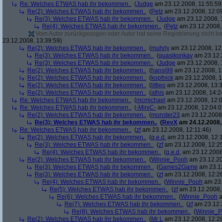
Re: Welches ETWAS hab ihr bekommen..
(
Judge
am 23.12.2008, 11:55:59
Re(2): Welches ETWAS hab ihr bekommen..
(
Petz
am 23.12.2008, 12:0
Re(3): Welches ETWAS hab ihr bekommen..
(
Judge
am 23.12.2008, 
Re(4): Welches ETWAS hab ihr bekommen..
(
Petz
am 23.12.2008,
Vom Autor zurückgezogen oder Autor hat seine Registrierung nicht bes
23.12.2008, 13:39:59)
Re(2): Welches ETWAS hab ihr bekommen..
(
muhrly
am 23.12.2008, 12
Re(3): Welches ETWAS hab ihr bekommen..
(
quasikonkav
am 23.12.
Re(3): Welches ETWAS hab ihr bekommen..
(
Judge
am 23.12.2008, 
Re(2): Welches ETWAS hab ihr bekommen..
(
hansi99
am 23.12.2008, 1
Re(2): Welches ETWAS hab ihr bekommen..
(
kopfnick
am 23.12.2008, 1
Re(2): Welches ETWAS hab ihr bekommen..
(
littleo
am 23.12.2008, 13:3
Re(2): Welches ETWAS hab ihr bekommen..
(
athis
am 23.12.2008, 14:2
Re: Welches ETWAS hab ihr bekommen..
(
mcmichael
am 23.12.2008, 12:0
Re: Welches ETWAS hab ihr bekommen..
(
-MiniC-
am 23.12.2008, 12:04:0
Re(2): Welches ETWAS hab ihr bekommen..
(
monster23
am 23.12.2008,
Re(3): Welches ETWAS hab ihr bekommen..
(
RevX
am 24.12.2008,
Re: Welches ETWAS hab ihr bekommen..
(
zf
am 23.12.2008, 12:11:46)
Re(2): Welches ETWAS hab ihr bekommen..
(
q.e.d.
am 23.12.2008, 12:
Re(3): Welches ETWAS hab ihr bekommen..
(
zf
am 23.12.2008, 12:2
Re(4): Welches ETWAS hab ihr bekommen..
(
q.e.d.
am 23.12.2008,
Re(2): Welches ETWAS hab ihr bekommen..
(
Winnie_Pooh
am 23.12.20
Re(3): Welches ETWAS hab ihr bekommen..
(
Games2Game
am 23.12
Re(3): Welches ETWAS hab ihr bekommen..
(
zf
am 23.12.2008, 12:2
Re(4): Welches ETWAS hab ihr bekommen..
(
Winnie_Pooh
am 23.
Re(5): Welches ETWAS hab ihr bekommen..
(
zf
am 23.12.2008,
Re(6): Welches ETWAS hab ihr bekommen..
(
Winnie_Pooh
a
Re(7): Welches ETWAS hab ihr bekommen..
(
zf
am 23.12.
Re(8): Welches ETWAS hab ihr bekommen..
(
Winnie_
Re(2): Welches ETWAS hab ihr bekommen..
(
Mr L
am 23.12.2008, 12:2