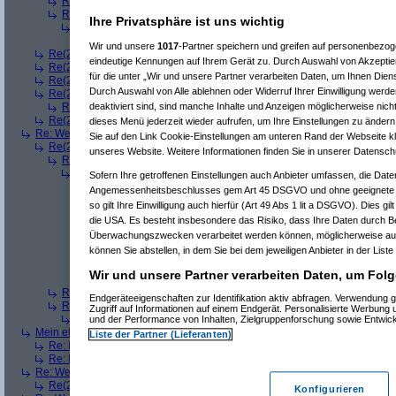
Re(3): Welches ETWAS hab ihr bekommen..
(
playaz
am 23.12.2008, 
Re(3): Welches ETWAS hab ihr bekommen..
(
monster23
am 23.12.20
Ihre Privatsphäre ist uns wichtig
Re(4): Welches ETWAS hab ihr bekommen..
(
bart99
am 23.12.2008
Re(5): Welches ETWAS hab ihr bekommen..
(
monster23
am 23.
Wir und unsere
1017
-Partner speichern und greifen auf personenbezo
Re(2): Welches ETWAS hab ihr bekommen..
(
female
am 23.12.2008, 09
eindeutige Kennungen auf Ihrem Gerät zu. Durch Auswahl von Akzeptier
Re(2): Welches ETWAS hab ihr bekommen..
(
User6465
am 23.12.2008,
für die unter „Wir und unsere Partner verarbeiten Daten, um Ihnen Dien
Re(2): Welches ETWAS hab ihr bekommen..
(
playaz
am 23.12.2008, 09
Durch Auswahl von Alle ablehnen oder Widerruf Ihrer Einwilligung werde
Re(2): Welches ETWAS hab ihr bekommen..
(
Ardjan
am 23.12.2008, 09
deaktiviert sind, sind manche Inhalte und Anzeigen möglicherweise nicht
Re(3): Welches ETWAS hab ihr bekommen..
(
monster23
am 23.12.20
Re(2): Welches ETWAS hab ihr bekommen..
(
User284
am 23.12.2008, 1
dieses Menü jederzeit wieder aufrufen, um Ihre Einstellungen zu ändern 
Re: Welches ETWAS hab ihr bekommen..
(
Diall
am 23.12.2008, 09:01:20)
Sie auf den Link Cookie-Einstellungen am unteren Rand der Webseite kli
Re(2): Welches ETWAS hab ihr bekommen..
(
ddrobesch
am 23.12.2008,
unseres Website. Weitere Informationen finden Sie in unserer Datensch
Re(3): Welches ETWAS hab ihr bekommen..
(
q.e.d.
am 23.12.2008, 0
Re(4): Welches ETWAS hab ihr bekommen..
(
Games2Game
am 23
Sofern Ihre getroffenen Einstellungen auch Anbieter umfassen, die Daten
Re(5): Welches ETWAS hab ihr bekommen..
(
ddrobesch
am 23.
Angemessenheitsbeschlusses gem Art 45 DSGVO und ohne geeignete G
Re(6): Welches ETWAS hab ihr bekommen..
(
q.e.d.
am 23.12
so gilt Ihre Einwilligung auch hierfür (Art 49 Abs 1 lit a DSGVO). Dies gi
Re(5): Welches ETWAS hab ihr bekommen..
(
q.e.d.
am 23.12.20
die USA. Es besteht insbesondere das Risiko, dass Ihre Daten durch B
Re(6): Welches ETWAS hab ihr bekommen..
(
Games2Game
Überwachungszwecken verarbeitet werden können, möglicherweise auc
Re(7): Welches ETWAS hab ihr bekommen..
(
q.e.d.
am 23.
können Sie abstellen, in dem Sie bei dem jeweiligen Anbieter in der Liste
Re(8): Welches ETWAS hab ihr bekommen..
(
Games2
Re(9): Welches ETWAS hab ihr bekommen..
(
q.e.d.
a
Wir und unsere Partner verarbeiten Daten, um Folg
Re(5): Welches ETWAS hab ihr bekommen..
(
monster23
am 23.
Re(3): Welches ETWAS hab ihr bekommen..
(
Diall
am 23.12.2008, 09
Endgeräteeigenschaften zur Identifikation aktiv abfragen. Verwendung 
Re(3): Welches ETWAS hab ihr bekommen..
(
Madler
am 23.12.2008, 
Zugriff auf Informationen auf einem Endgerät. Personalisierte Werbung
Re(4): Welches ETWAS hab ihr bekommen..
(
Games2Game
am 23
und der Performance von Inhalten, Zielgruppenforschung sowie Entwic
Mein etwas
(
Winnie_Pooh
am 23.12.2008, 09:12:01)
Liste der Partner (Lieferanten)
Re: Mein etwas
(
dizo
am 23.12.2008, 09:24:29)
Re: Mein etwas
(
q.e.d.
am 23.12.2008, 09:40:58)
Re: Welches ETWAS hab ihr bekommen..
(
Dimmu
am 23.12.2008, 09:12:1
Re(2): Welches ETWAS hab ihr bekommen..
(
Games2Game
am 23.12.2
Konfigurieren