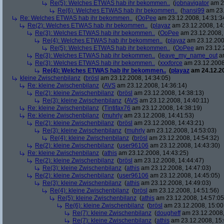
Re(5): Welches ETWAS hab ihr bekommen..
(
jobnavigator
am 23
Re(6): Welches ETWAS hab ihr bekommen..
(
hansi99
am 23.
Re: Welches ETWAS hab ihr bekommen..
(
OoPee
am 23.12.2008, 14:31:3
Re(2): Welches ETWAS hab ihr bekommen..
(
playaz
am 23.12.2008, 14
Re(3): Welches ETWAS hab ihr bekommen..
(
OoPee
am 23.12.2008, 
Re(4): Welches ETWAS hab ihr bekommen..
(
playaz
am 23.12.200
Re(5): Welches ETWAS hab ihr bekommen..
(
OoPee
am 23.12.2
Re(3): Welches ETWAS hab ihr bekommen..
(
leave_my_name_out
am
Re(3): Welches ETWAS hab ihr bekommen..
(
xxxforce
am 23.12.2008
Re(4): Welches ETWAS hab ihr bekommen..
(
playaz
am 24.12.20
kleine Zwischenbilanz
(
brösl
am 23.12.2008, 14:34:05)
Re: kleine Zwischenbilanz
(
AVS
am 23.12.2008, 14:36:14)
Re(2): kleine Zwischenbilanz
(
brösl
am 23.12.2008, 14:38:13)
Re(3): kleine Zwischenbilanz
(
AVS
am 23.12.2008, 14:40:11)
Re: kleine Zwischenbilanz
(
Tintifax76
am 23.12.2008, 14:38:19)
Re: kleine Zwischenbilanz
(
muhrly
am 23.12.2008, 14:41:53)
Re(2): kleine Zwischenbilanz
(
brösl
am 23.12.2008, 14:43:21)
Re(3): kleine Zwischenbilanz
(
muhrly
am 23.12.2008, 14:53:03)
Re(4): kleine Zwischenbilanz
(
brösl
am 23.12.2008, 14:54:32)
Re(2): kleine Zwischenbilanz
(
user96106
am 23.12.2008, 14:43:30)
Re: kleine Zwischenbilanz
(
athis
am 23.12.2008, 14:43:25)
Re(2): kleine Zwischenbilanz
(
brösl
am 23.12.2008, 14:44:47)
Re(3): kleine Zwischenbilanz
(
athis
am 23.12.2008, 14:47:03)
Re(2): kleine Zwischenbilanz
(
user96106
am 23.12.2008, 14:45:05)
Re(3): kleine Zwischenbilanz
(
athis
am 23.12.2008, 14:49:03)
Re(4): kleine Zwischenbilanz
(
brösl
am 23.12.2008, 14:51:56)
Re(5): kleine Zwischenbilanz
(
athis
am 23.12.2008, 14:57:05
Re(6): kleine Zwischenbilanz
(
brösl
am 23.12.2008, 15:00
Re(7): kleine Zwischenbilanz
(
dougheff
am 23.12.2008,
Re(7): kleine Zwischenbilanz
(
athis
am 23.12.2008, 15: