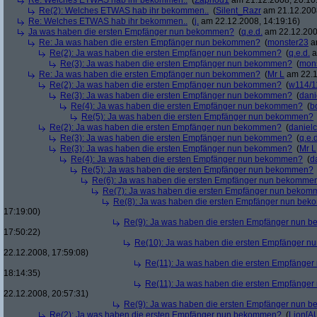
Re: Welches ETWAS hab ihr bekommen..
(
Zaphod1
am 21.12.2008, 20:10
Re(2): Welches ETWAS hab ihr bekommen..
(
Silent_Razr
am 21.12.2008
Re: Welches ETWAS hab ihr bekommen..
(
j.
am 22.12.2008, 14:19:16)
Ja was haben die ersten Empfänger nun bekommen?
(
q.e.d.
am 22.12.200
Re: Ja was haben die ersten Empfänger nun bekommen?
(
monster23
am
Re(2): Ja was haben die ersten Empfänger nun bekommen?
(
q.e.d.
a
Re(3): Ja was haben die ersten Empfänger nun bekommen?
(
mon
Re: Ja was haben die ersten Empfänger nun bekommen?
(
Mr L
am 22.1
Re(2): Ja was haben die ersten Empfänger nun bekommen?
(
w114/1
Re(3): Ja was haben die ersten Empfänger nun bekommen?
(
dani
Re(4): Ja was haben die ersten Empfänger nun bekommen?
(
b
Re(5): Ja was haben die ersten Empfänger nun bekommen?
Re(2): Ja was haben die ersten Empfänger nun bekommen?
(
danielc
Re(3): Ja was haben die ersten Empfänger nun bekommen?
(
q.e.d
Re(3): Ja was haben die ersten Empfänger nun bekommen?
(
Mr L
Re(4): Ja was haben die ersten Empfänger nun bekommen?
(
d
Re(5): Ja was haben die ersten Empfänger nun bekommen?
Re(6): Ja was haben die ersten Empfänger nun bekomme
Re(7): Ja was haben die ersten Empfänger nun beko
Re(8): Ja was haben die ersten Empfänger nun be
17:19:00)
Re(9): Ja was haben die ersten Empfänger nun
17:50:22)
Re(10): Ja was haben die ersten Empfänger 
22.12.2008, 17:59:08)
Re(11): Ja was haben die ersten Empfänge
18:14:35)
Re(11): Ja was haben die ersten Empfänge
22.12.2008, 20:57:31)
Re(9): Ja was haben die ersten Empfänger nun
Re(2): Ja was haben die ersten Empfänger nun bekommen?
(
Lion[A