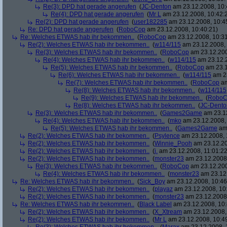
Re(3): DPD hat gerade angerufen
(
JC-Denton
am 23.12.2008, 10:
Re(4): DPD hat gerade angerufen
(
Mr L
am 23.12.2008, 10:42:
Re(2): DPD hat gerade angerufen
(
user182285
am 23.12.2008, 10:4
Re: DPD hat gerade angerufen
(
RoboCop
am 23.12.2008, 10:40:21)
Re: Welches ETWAS hab ihr bekommen..
(
RoboCop
am 23.12.2008, 10:31
Re(2): Welches ETWAS hab ihr bekommen..
(
w114/115
am 23.12.2008, 
Re(3): Welches ETWAS hab ihr bekommen..
(
RoboCop
am 23.12.200
Re(4): Welches ETWAS hab ihr bekommen..
(
w114/115
am 23.12.2
Re(5): Welches ETWAS hab ihr bekommen..
(
RoboCop
am 23.1
Re(6): Welches ETWAS hab ihr bekommen..
(
w114/115
am 23
Re(7): Welches ETWAS hab ihr bekommen..
(
RoboCop
am
Re(8): Welches ETWAS hab ihr bekommen..
(
w114/115
Re(9): Welches ETWAS hab ihr bekommen..
(
RoboC
Re(8): Welches ETWAS hab ihr bekommen..
(
JC-Dento
Re(3): Welches ETWAS hab ihr bekommen..
(
Games2Game
am 23.12
Re(4): Welches ETWAS hab ihr bekommen..
(
mko
am 23.12.2008, 
Re(5): Welches ETWAS hab ihr bekommen..
(
Games2Game
am 
Re(2): Welches ETWAS hab ihr bekommen..
(
Psylence
am 23.12.2008, 
Re(2): Welches ETWAS hab ihr bekommen..
(
Winnie_Pooh
am 23.12.20
Re(2): Welches ETWAS hab ihr bekommen..
(
j.
am 23.12.2008, 11:01:22
Re(2): Welches ETWAS hab ihr bekommen..
(
monster23
am 23.12.2008,
Re(3): Welches ETWAS hab ihr bekommen..
(
RoboCop
am 23.12.200
Re(4): Welches ETWAS hab ihr bekommen..
(
monster23
am 23.12.
Re: Welches ETWAS hab ihr bekommen..
(
Sick_Boy
am 23.12.2008, 10:46
Re(2): Welches ETWAS hab ihr bekommen..
(
playaz
am 23.12.2008, 10
Re(2): Welches ETWAS hab ihr bekommen..
(
monster23
am 23.12.2008,
Re: Welches ETWAS hab ihr bekommen..
(
Black Label
am 23.12.2008, 10:
Re(2): Welches ETWAS hab ihr bekommen..
(
X_Xtream
am 23.12.2008,
Re(2): Welches ETWAS hab ihr bekommen..
(
Mr L
am 23.12.2008, 10:4