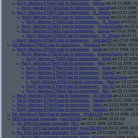
Re(2): Welches ETWAS hab ihr bekommen..
(
playaz
am 23.12.2008, 10
Re(3): Welches ETWAS hab ihr bekommen..
(
xxandl
am 23.12.2008, 
Re(2): Welches ETWAS hab ihr bekommen..
(
X_Xtream
am 23.12.2008,
Re(3): Welches ETWAS hab ihr bekommen..
(
xxandl
am 23.12.2008, 
Re(4): Welches ETWAS hab ihr bekommen..
(
X_Xtream
am 23.12.
Re(3): Welches ETWAS hab ihr bekommen..
(
Games2Game
am 23.12
Re(3): Welches ETWAS hab ihr bekommen..
(
playaz
am 23.12.2008, 
Re(4): Welches ETWAS hab ihr bekommen..
(
X_Xtream
am 23.12.
Re(2): Welches ETWAS hab ihr bekommen..
(
monster23
am 23.12.2008,
Re: Welches ETWAS hab ihr bekommen..
(
Psylence
am 23.12.2008, 10:22
Re(2): Welches ETWAS hab ihr bekommen..
(
plotti
am 23.12.2008, 10:2
Re(3): Welches ETWAS hab ihr bekommen..
(
Games2Game
am 23.12
Re(4): Welches ETWAS hab ihr bekommen..
(
plotti
am 23.12.2008,
Re(3): Welches ETWAS hab ihr bekommen..
(
Roli
am 23.12.2008, 10
Re(4): Welches ETWAS hab ihr bekommen..
(
plotti
am 23.12.2008,
Re(4): Welches ETWAS hab ihr bekommen..
(
fstingl2
am 23.12.200
Re(4): Welches ETWAS hab ihr bekommen..
(
Games2Game
am 23
Re(5): Welches ETWAS hab ihr bekommen..
(
Roli
am 23.12.200
Re(4): Welches ETWAS hab ihr bekommen..
(
Srv-02
am 23.12.200
Re(4): Welches ETWAS hab ihr bekommen..
(
Mr L
am 23.12.2008,
Re(2): Welches ETWAS hab ihr bekommen..
(
JC-Denton
am 23.12.2008,
Re(2): Welches ETWAS hab ihr bekommen..
(
Madler
am 23.12.2008, 10
Re(2): Welches ETWAS hab ihr bekommen..
(
athis
am 23.12.2008, 10:5
Re(2): Welches ETWAS hab ihr bekommen..
(
smart42
am 23.12.2008, 1
Re: Welches ETWAS hab ihr bekommen..
(
Flo061180
am 23.12.2008, 10:2
DPD hat gerade angerufen
(
user182285
am 23.12.2008, 10:29:10)
Re: DPD hat gerade angerufen
(
Mr L
am 23.12.2008, 10:29:24)
Re(2): DPD hat gerade angerufen
(
user182285
am 23.12.2008, 10:3
Re: DPD hat gerade angerufen
(
JC-Denton
am 23.12.2008, 10:39:17)
Re(2): DPD hat gerade angerufen
(
bono_d70
am 23.12.2008, 10:39: