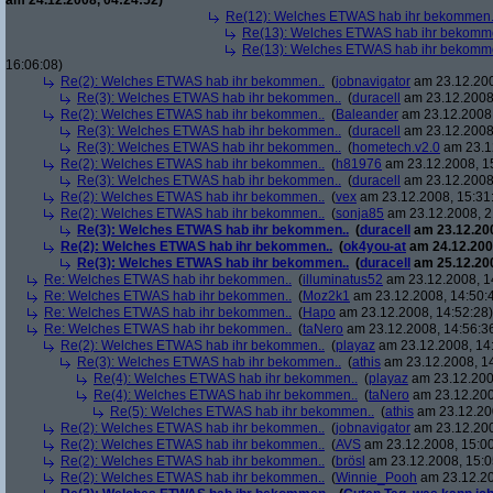
am 24.12.2008, 04:24:52)
Re(12): Welches ETWAS hab ihr bekommen.
Re(13): Welches ETWAS hab ihr bekomm
Re(13): Welches ETWAS hab ihr bekomm
16:06:08)
Re(2): Welches ETWAS hab ihr bekommen..
(
jobnavigator
am 23.12.200
Re(3): Welches ETWAS hab ihr bekommen..
(
duracell
am 23.12.2008,
Re(2): Welches ETWAS hab ihr bekommen..
(
Baleander
am 23.12.2008,
Re(3): Welches ETWAS hab ihr bekommen..
(
duracell
am 23.12.2008,
Re(3): Welches ETWAS hab ihr bekommen..
(
hometech.v2.0
am 23.12
Re(2): Welches ETWAS hab ihr bekommen..
(
h81976
am 23.12.2008, 1
Re(3): Welches ETWAS hab ihr bekommen..
(
duracell
am 23.12.2008,
Re(2): Welches ETWAS hab ihr bekommen..
(
vex
am 23.12.2008, 15:31
Re(2): Welches ETWAS hab ihr bekommen..
(
sonja85
am 23.12.2008, 2
Re(3): Welches ETWAS hab ihr bekommen..
(
duracell
am 23.12.200
Re(2): Welches ETWAS hab ihr bekommen..
(
ok4you-at
am 24.12.200
Re(3): Welches ETWAS hab ihr bekommen..
(
duracell
am 25.12.200
Re: Welches ETWAS hab ihr bekommen..
(
illuminatus52
am 23.12.2008, 1
Re: Welches ETWAS hab ihr bekommen..
(
Moz2k1
am 23.12.2008, 14:50:
Re: Welches ETWAS hab ihr bekommen..
(
Hapo
am 23.12.2008, 14:52:28)
Re: Welches ETWAS hab ihr bekommen..
(
taNero
am 23.12.2008, 14:56:3
Re(2): Welches ETWAS hab ihr bekommen..
(
playaz
am 23.12.2008, 14
Re(3): Welches ETWAS hab ihr bekommen..
(
athis
am 23.12.2008, 14
Re(4): Welches ETWAS hab ihr bekommen..
(
playaz
am 23.12.200
Re(4): Welches ETWAS hab ihr bekommen..
(
taNero
am 23.12.200
Re(5): Welches ETWAS hab ihr bekommen..
(
athis
am 23.12.200
Re(2): Welches ETWAS hab ihr bekommen..
(
jobnavigator
am 23.12.200
Re(2): Welches ETWAS hab ihr bekommen..
(
AVS
am 23.12.2008, 15:00
Re(2): Welches ETWAS hab ihr bekommen..
(
brösl
am 23.12.2008, 15:0
Re(2): Welches ETWAS hab ihr bekommen..
(
Winnie_Pooh
am 23.12.20