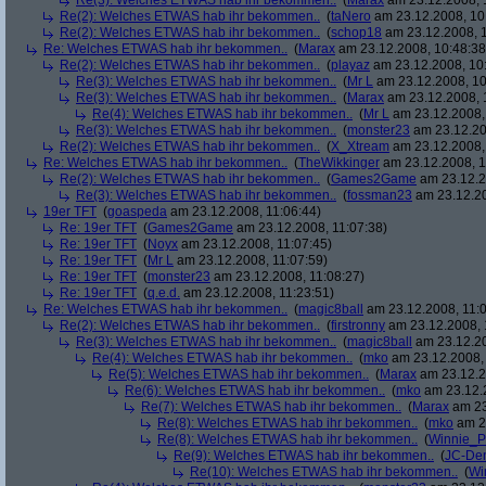
Re(3): Welches ETWAS hab ihr bekommen..
(
Marax
am 23.12.2008, 
Re(2): Welches ETWAS hab ihr bekommen..
(
taNero
am 23.12.2008, 10
Re(2): Welches ETWAS hab ihr bekommen..
(
schop18
am 23.12.2008, 1
Re: Welches ETWAS hab ihr bekommen..
(
Marax
am 23.12.2008, 10:48:38
Re(2): Welches ETWAS hab ihr bekommen..
(
playaz
am 23.12.2008, 10
Re(3): Welches ETWAS hab ihr bekommen..
(
Mr L
am 23.12.2008, 10
Re(3): Welches ETWAS hab ihr bekommen..
(
Marax
am 23.12.2008, 
Re(4): Welches ETWAS hab ihr bekommen..
(
Mr L
am 23.12.2008,
Re(3): Welches ETWAS hab ihr bekommen..
(
monster23
am 23.12.20
Re(2): Welches ETWAS hab ihr bekommen..
(
X_Xtream
am 23.12.2008,
Re: Welches ETWAS hab ihr bekommen..
(
TheWikkinger
am 23.12.2008, 1
Re(2): Welches ETWAS hab ihr bekommen..
(
Games2Game
am 23.12.2
Re(3): Welches ETWAS hab ihr bekommen..
(
fossman23
am 23.12.20
19er TFT
(
goaspeda
am 23.12.2008, 11:06:44)
Re: 19er TFT
(
Games2Game
am 23.12.2008, 11:07:38)
Re: 19er TFT
(
Noyx
am 23.12.2008, 11:07:45)
Re: 19er TFT
(
Mr L
am 23.12.2008, 11:07:59)
Re: 19er TFT
(
monster23
am 23.12.2008, 11:08:27)
Re: 19er TFT
(
q.e.d.
am 23.12.2008, 11:23:51)
Re: Welches ETWAS hab ihr bekommen..
(
magic8ball
am 23.12.2008, 11:0
Re(2): Welches ETWAS hab ihr bekommen..
(
firstronny
am 23.12.2008, 
Re(3): Welches ETWAS hab ihr bekommen..
(
magic8ball
am 23.12.20
Re(4): Welches ETWAS hab ihr bekommen..
(
mko
am 23.12.2008, 
Re(5): Welches ETWAS hab ihr bekommen..
(
Marax
am 23.12.2
Re(6): Welches ETWAS hab ihr bekommen..
(
mko
am 23.12.2
Re(7): Welches ETWAS hab ihr bekommen..
(
Marax
am 23
Re(8): Welches ETWAS hab ihr bekommen..
(
mko
am 23
Re(8): Welches ETWAS hab ihr bekommen..
(
Winnie_
Re(9): Welches ETWAS hab ihr bekommen..
(
JC-De
Re(10): Welches ETWAS hab ihr bekommen..
(
Wi