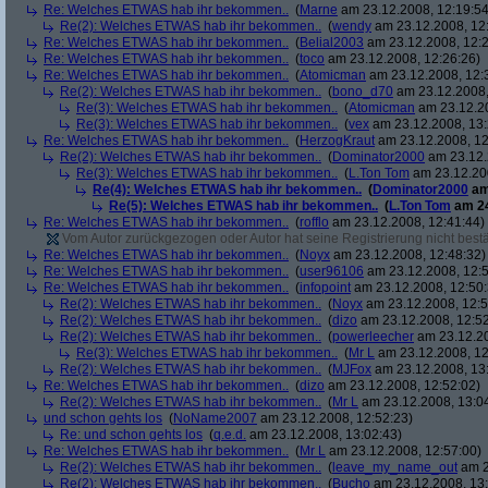
Re: Welches ETWAS hab ihr bekommen..
(
Marne
am 23.12.2008, 12:19:54
Re(2): Welches ETWAS hab ihr bekommen..
(
wendy
am 23.12.2008, 12
Re: Welches ETWAS hab ihr bekommen..
(
Belial2003
am 23.12.2008, 12:2
Re: Welches ETWAS hab ihr bekommen..
(
toco
am 23.12.2008, 12:26:26)
Re: Welches ETWAS hab ihr bekommen..
(
Atomicman
am 23.12.2008, 12:
Re(2): Welches ETWAS hab ihr bekommen..
(
bono_d70
am 23.12.2008,
Re(3): Welches ETWAS hab ihr bekommen..
(
Atomicman
am 23.12.20
Re(3): Welches ETWAS hab ihr bekommen..
(
vex
am 23.12.2008, 13:
Re: Welches ETWAS hab ihr bekommen..
(
HerzogKraut
am 23.12.2008, 12
Re(2): Welches ETWAS hab ihr bekommen..
(
Dominator2000
am 23.12.
Re(3): Welches ETWAS hab ihr bekommen..
(
L.Ton Tom
am 23.12.200
Re(4): Welches ETWAS hab ihr bekommen..
(
Dominator2000
am
Re(5): Welches ETWAS hab ihr bekommen..
(
L.Ton Tom
am 24
Re: Welches ETWAS hab ihr bekommen..
(
rofflo
am 23.12.2008, 12:41:44)
Vom Autor zurückgezogen oder Autor hat seine Registrierung nicht bestä
Re: Welches ETWAS hab ihr bekommen..
(
Noyx
am 23.12.2008, 12:48:32)
Re: Welches ETWAS hab ihr bekommen..
(
user96106
am 23.12.2008, 12:5
Re: Welches ETWAS hab ihr bekommen..
(
infopoint
am 23.12.2008, 12:50:
Re(2): Welches ETWAS hab ihr bekommen..
(
Noyx
am 23.12.2008, 12:5
Re(2): Welches ETWAS hab ihr bekommen..
(
dizo
am 23.12.2008, 12:52
Re(2): Welches ETWAS hab ihr bekommen..
(
powerleecher
am 23.12.20
Re(3): Welches ETWAS hab ihr bekommen..
(
Mr L
am 23.12.2008, 12
Re(2): Welches ETWAS hab ihr bekommen..
(
MJFox
am 23.12.2008, 13
Re: Welches ETWAS hab ihr bekommen..
(
dizo
am 23.12.2008, 12:52:02)
Re(2): Welches ETWAS hab ihr bekommen..
(
Mr L
am 23.12.2008, 13:0
und schon gehts los
(
NoName2007
am 23.12.2008, 12:52:23)
Re: und schon gehts los
(
q.e.d.
am 23.12.2008, 13:02:43)
Re: Welches ETWAS hab ihr bekommen..
(
Mr L
am 23.12.2008, 12:57:00)
Re(2): Welches ETWAS hab ihr bekommen..
(
leave_my_name_out
am 2
Re(2): Welches ETWAS hab ihr bekommen..
(
Bucho
am 23.12.2008, 13: