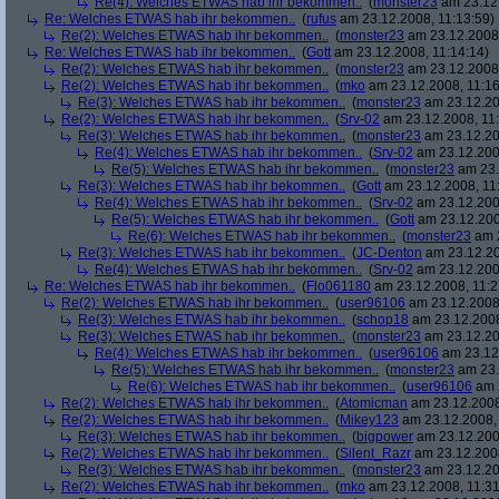
Re(4): Welches ETWAS hab ihr bekommen..
(
monster23
am 23.12.
Re: Welches ETWAS hab ihr bekommen..
(
rufus
am 23.12.2008, 11:13:59)
Re(2): Welches ETWAS hab ihr bekommen..
(
monster23
am 23.12.2008,
Re: Welches ETWAS hab ihr bekommen..
(
Gott
am 23.12.2008, 11:14:14)
Re(2): Welches ETWAS hab ihr bekommen..
(
monster23
am 23.12.2008,
Re(2): Welches ETWAS hab ihr bekommen..
(
mko
am 23.12.2008, 11:16
Re(3): Welches ETWAS hab ihr bekommen..
(
monster23
am 23.12.20
Re(2): Welches ETWAS hab ihr bekommen..
(
Srv-02
am 23.12.2008, 11:
Re(3): Welches ETWAS hab ihr bekommen..
(
monster23
am 23.12.20
Re(4): Welches ETWAS hab ihr bekommen..
(
Srv-02
am 23.12.2008
Re(5): Welches ETWAS hab ihr bekommen..
(
monster23
am 23.
Re(3): Welches ETWAS hab ihr bekommen..
(
Gott
am 23.12.2008, 11
Re(4): Welches ETWAS hab ihr bekommen..
(
Srv-02
am 23.12.2008
Re(5): Welches ETWAS hab ihr bekommen..
(
Gott
am 23.12.200
Re(6): Welches ETWAS hab ihr bekommen..
(
monster23
am 2
Re(3): Welches ETWAS hab ihr bekommen..
(
JC-Denton
am 23.12.20
Re(4): Welches ETWAS hab ihr bekommen..
(
Srv-02
am 23.12.2008
Re: Welches ETWAS hab ihr bekommen..
(
Flo061180
am 23.12.2008, 11:2
Re(2): Welches ETWAS hab ihr bekommen..
(
user96106
am 23.12.2008,
Re(3): Welches ETWAS hab ihr bekommen..
(
schop18
am 23.12.2008
Re(3): Welches ETWAS hab ihr bekommen..
(
monster23
am 23.12.20
Re(4): Welches ETWAS hab ihr bekommen..
(
user96106
am 23.12.
Re(5): Welches ETWAS hab ihr bekommen..
(
monster23
am 23.
Re(6): Welches ETWAS hab ihr bekommen..
(
user96106
am 2
Re(2): Welches ETWAS hab ihr bekommen..
(
Atomicman
am 23.12.2008
Re(2): Welches ETWAS hab ihr bekommen..
(
Mikey123
am 23.12.2008, 
Re(3): Welches ETWAS hab ihr bekommen..
(
bigpower
am 23.12.200
Re(2): Welches ETWAS hab ihr bekommen..
(
Silent_Razr
am 23.12.2008
Re(3): Welches ETWAS hab ihr bekommen..
(
monster23
am 23.12.20
Re(2): Welches ETWAS hab ihr bekommen..
(
mko
am 23.12.2008, 11:31