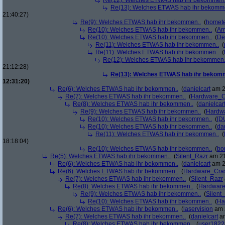
Re(12): Welches ETWAS hab ihr bekommen.
Re(13): Welches ETWAS hab ihr bekomm
21:40:27)
Re(9): Welches ETWAS hab ihr bekommen..
(
homete
Re(10): Welches ETWAS hab ihr bekommen..
(
Arr
Re(10): Welches ETWAS hab ihr bekommen..
(
De
Re(11): Welches ETWAS hab ihr bekommen..
(
Re(11): Welches ETWAS hab ihr bekommen..
(
Re(12): Welches ETWAS hab ihr bekommen.
21:12:28)
Re(13): Welches ETWAS hab ihr bekom
12:31:20)
Re(6): Welches ETWAS hab ihr bekommen..
(
danielcart
am 2
Re(7): Welches ETWAS hab ihr bekommen..
(
Hardware_C
Re(8): Welches ETWAS hab ihr bekommen..
(
danielcar
Re(9): Welches ETWAS hab ihr bekommen..
(
Hardw
Re(10): Welches ETWAS hab ihr bekommen..
(
[D
Re(10): Welches ETWAS hab ihr bekommen..
(
da
Re(11): Welches ETWAS hab ihr bekommen..
(
18:18:04)
Re(10): Welches ETWAS hab ihr bekommen..
(
bo
Re(5): Welches ETWAS hab ihr bekommen..
(
Silent_Razr
am 21
Re(6): Welches ETWAS hab ihr bekommen..
(
danielcart
am 2
Re(6): Welches ETWAS hab ihr bekommen..
(
Hardware_Cra
Re(7): Welches ETWAS hab ihr bekommen..
(
Silent_Razr
Re(8): Welches ETWAS hab ihr bekommen..
(
Hardwar
Re(9): Welches ETWAS hab ihr bekommen..
(
Silent
Re(10): Welches ETWAS hab ihr bekommen..
(
Ha
Re(6): Welches ETWAS hab ihr bekommen..
(
laservision
am 2
Re(7): Welches ETWAS hab ihr bekommen..
(
danielcart
am
Re(8): Welches ETWAS hab ihr bekommen..
(
user1822