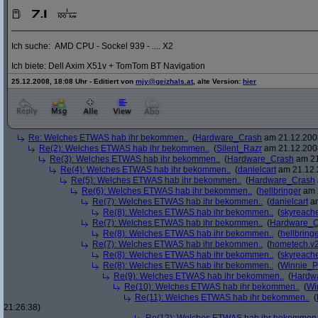
_____________________________________________________________
Ich suche: AMD CPU - Sockel 939 - .... X2
Ich biete: Dell Axim X51v + TomTom BT Navigation
25.12.2008, 18:08 Uhr - Editiert von
mjy@geizhals.at
, alte Version:
hier
Re: Welches ETWAS hab ihr bekommen..
(
Hardware_Crash
am 21.12.2008
Re(2): Welches ETWAS hab ihr bekommen..
(
Silent_Razr
am 21.12.2008
Re(3): Welches ETWAS hab ihr bekommen..
(
Hardware_Crash
am 21
Re(4): Welches ETWAS hab ihr bekommen..
(
danielcart
am 21.12.
Re(5): Welches ETWAS hab ihr bekommen..
(
Hardware_Crash
Re(6): Welches ETWAS hab ihr bekommen..
(
hellbringer
am 2
Re(7): Welches ETWAS hab ihr bekommen..
(
danielcart
am
Re(8): Welches ETWAS hab ihr bekommen..
(
skyreach
Re(7): Welches ETWAS hab ihr bekommen..
(
Hardware_C
Re(8): Welches ETWAS hab ihr bekommen..
(
hellbring
Re(7): Welches ETWAS hab ihr bekommen..
(
hometech.v2
Re(8): Welches ETWAS hab ihr bekommen..
(
skyreach
Re(8): Welches ETWAS hab ihr bekommen..
(
Winnie_
Re(9): Welches ETWAS hab ihr bekommen..
(
Hardw
Re(10): Welches ETWAS hab ihr bekommen..
(
Wi
Re(11): Welches ETWAS hab ihr bekommen..
(
21:26:38)