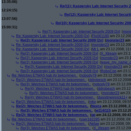
13:35:06)
Re(11): Kaspersky Lab: Internet Security 2
12:24:15)
Re(12): Kaspersky Lab: Internet Securit
13:07:56)
Re(10): Kaspersky Lab: Internet Security 200
15:00:31)
Re(7): Kaspersky Lab: Internet Security 2009 [2x]
(
mons
Re: Kaspersky Lab: Internet Security 2009 [2x]
(
Flo061180
am 23.12.200
Re(2): Kaspersky Lab: Internet Security 2009 [2x]
(
monster23
am 
Re: Kaspersky Lab: Internet Security 2009 [2x]
(
monster23
am 23.12.200
Re: Kaspersky Lab: Internet Security 2009 [2x]
(
Mr L
am 23.12.2008, 11:
Re(2): Kaspersky Lab: Internet Security 2009 [2x]
(
X_Xtream
am 23.12
Re(2): Kaspersky Lab: Internet Security 2009 [2x]
(
monster23
am 23.1
Re(2): Kaspersky Lab: Internet Security 2009 [2x]
(
leave_my_name_o
Re(3): Kaspersky Lab: Internet Security 2009 [2x]
(
monster23
am 23
Re(2): Kaspersky Lab: Internet Security 2009 [2x]
(
RoboCop
am 23.12
Re: Welches ETWAS hab ihr bekommen..
(
nobody79
am 23.12.2008, 09:4
Re(2): Welches ETWAS hab ihr bekommen..
(
ddrobesch
am 23.12.2008,
Re(3): Welches ETWAS hab ihr bekommen..
(
nobody79
am 23.12.200
Re(4): Welches ETWAS hab ihr bekommen..
(
ddrobesch
am 23.12.
Re(5): Welches ETWAS hab ihr bekommen..
(
monster23
am 23.
Re(4): Welches ETWAS hab ihr bekommen..
(
dasistmeinnick11+
am
Re(2): Welches ETWAS hab ihr bekommen..
(
mko
am 23.12.2008, 09:55
Re(2): Welches ETWAS hab ihr bekommen..
(
Neera
am 23.12.2008, 2
Re(3): Welches ETWAS hab ihr bekommen..
(
w114/115
am 23.12.20
Re(2): Welches ETWAS hab ihr bekommen..
(
gp
am 24.12.2008, 00:43
Re: Welches ETWAS hab ihr bekommen..
(
user182285
am 23.12.2008, 09
Re(2): Welches ETWAS hab ihr bekommen..
(
Akilae
am 23.12.2008, 09:
Re(3): Welches ETWAS hab ihr bekommen..
(
X_Xtream
am 23.12.200