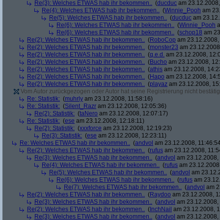
Re(3): Welches ETWAS hab ihr bekommen..
(
ducduc
am 23.12.2008,
Re(4): Welches ETWAS hab ihr bekommen..
(
Winnie_Pooh
am 23.
Re(5): Welches ETWAS hab ihr bekommen..
(
ducduc
am 23.12.
Re(6): Welches ETWAS hab ihr bekommen..
(
Winnie_Pooh
a
Re(6): Welches ETWAS hab ihr bekommen..
(
schop18
am 23.
Re(2): Welches ETWAS hab ihr bekommen..
(
RoboCop
am 23.12.2008, 
Re(2): Welches ETWAS hab ihr bekommen..
(
monster23
am 23.12.2008,
Re(2): Welches ETWAS hab ihr bekommen..
(
q.e.d.
am 23.12.2008, 12:
Re(2): Welches ETWAS hab ihr bekommen..
(
Bucho
am 23.12.2008, 12:
Re(2): Welches ETWAS hab ihr bekommen..
(
athis
am 23.12.2008, 14:2
Re(2): Welches ETWAS hab ihr bekommen..
(
Hapo
am 23.12.2008, 14:
Re(2): Welches ETWAS hab ihr bekommen..
(
playaz
am 23.12.2008, 15
Vom Autor zurückgezogen oder Autor hat seine Registrierung nicht bestätig
Re: Statistik:
(
muhrly
am 23.12.2008, 11:58:16)
Re: Statistik:
(
Silent_Razr
am 23.12.2008, 12:05:36)
Re(2): Statistik:
(
taNero
am 23.12.2008, 12:07:17)
Re: Statistik:
(
ese
am 23.12.2008, 12:18:11)
Re(2): Statistik:
(
xxxforce
am 23.12.2008, 12:19:23)
Re(3): Statistik:
(
ese
am 23.12.2008, 12:23:11)
Re: Welches ETWAS hab ihr bekommen..
(
andvol
am 23.12.2008, 11:46:5
Re(2): Welches ETWAS hab ihr bekommen..
(
rufus
am 23.12.2008, 11:5
Re(3): Welches ETWAS hab ihr bekommen..
(
andvol
am 23.12.2008, 
Re(4): Welches ETWAS hab ihr bekommen..
(
rufus
am 23.12.2008,
Re(5): Welches ETWAS hab ihr bekommen..
(
andvol
am 23.12.2
Re(6): Welches ETWAS hab ihr bekommen..
(
rufus
am 23.12.
Re(7): Welches ETWAS hab ihr bekommen..
(
andvol
am 23
Re(2): Welches ETWAS hab ihr bekommen..
(
Raydoo
am 23.12.2008, 1
Re(3): Welches ETWAS hab ihr bekommen..
(
andvol
am 23.12.2008, 
Re(2): Welches ETWAS hab ihr bekommen..
(
InchNail
am 23.12.2008, 1
Re(3): Welches ETWAS hab ihr bekommen..
(
andvol
am 23.12.2008, 