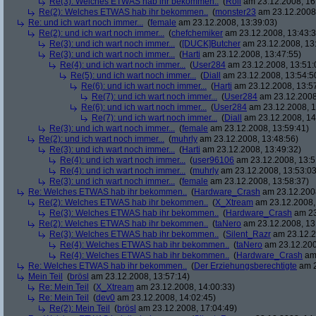
Re(3): Welches ETWAS hab ihr bekommen..
(
Roli
am 23.12.2008, 16
Re(2): Welches ETWAS hab ihr bekommen..
(
monster23
am 23.12.2008,
Re: und ich wart noch immer...
(
female
am 23.12.2008, 13:39:03)
Re(2): und ich wart noch immer...
(
chefchemiker
am 23.12.2008, 13:43:3
Re(3): und ich wart noch immer...
(
[DUCK]Butcher
am 23.12.2008, 13
Re(3): und ich wart noch immer...
(
Harti
am 23.12.2008, 13:47:55)
Re(4): und ich wart noch immer...
(
User284
am 23.12.2008, 13:51:
Re(5): und ich wart noch immer...
(
Diall
am 23.12.2008, 13:54:5
Re(6): und ich wart noch immer...
(
Harti
am 23.12.2008, 13:5
Re(7): und ich wart noch immer...
(
User284
am 23.12.2008
Re(6): und ich wart noch immer...
(
User284
am 23.12.2008, 1
Re(7): und ich wart noch immer...
(
Diall
am 23.12.2008, 14
Re(3): und ich wart noch immer...
(
female
am 23.12.2008, 13:59:41)
Re(2): und ich wart noch immer...
(
muhrly
am 23.12.2008, 13:48:56)
Re(3): und ich wart noch immer...
(
Harti
am 23.12.2008, 13:49:32)
Re(4): und ich wart noch immer...
(
user96106
am 23.12.2008, 13:5
Re(4): und ich wart noch immer...
(
muhrly
am 23.12.2008, 13:53:03
Re(3): und ich wart noch immer...
(
female
am 23.12.2008, 13:58:37)
Re: Welches ETWAS hab ihr bekommen..
(
Hardware_Crash
am 23.12.2008
Re(2): Welches ETWAS hab ihr bekommen..
(
X_Xtream
am 23.12.2008,
Re(3): Welches ETWAS hab ihr bekommen..
(
Hardware_Crash
am 23
Re(2): Welches ETWAS hab ihr bekommen..
(
taNero
am 23.12.2008, 13
Re(3): Welches ETWAS hab ihr bekommen..
(
Silent_Razr
am 23.12.2
Re(4): Welches ETWAS hab ihr bekommen..
(
taNero
am 23.12.200
Re(4): Welches ETWAS hab ihr bekommen..
(
Hardware_Crash
am 
Re: Welches ETWAS hab ihr bekommen..
(
Der Erziehungsberechtigte
am 2
Mein Teil
(
brösl
am 23.12.2008, 13:57:14)
Re: Mein Teil
(
X_Xtream
am 23.12.2008, 14:00:33)
Re: Mein Teil
(
dev0
am 23.12.2008, 14:02:45)
Re(2): Mein Teil
(
brösl
am 23.12.2008, 17:04:49)