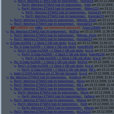
Re(3): Welches ETWAS hab ihr bekommen..
(
schop18
am 23.12.2008
Re(4): Welches ETWAS hab ihr bekommen..
(
mko
am 23.12.2008, 
Re(4): Welches ETWAS hab ihr bekommen..
(
Mikey123
am 23.12.2
Re(5): Welches ETWAS hab ihr bekommen..
(
schop18
am 23.12
Re(5): Welches ETWAS hab ihr bekommen..
(
monster23
am 23.
Re(2): Welches ETWAS hab ihr bekommen..
(
Winnie_Pooh
am 23.12.20
Re(2): Welches ETWAS hab ihr bekommen..
(
monster23
am 23.12.2008,
PLONKED von
mtths
: auf userwunsch geloescht
(
User128884
am 23.12
Re: Welches ETWAS hab ihr bekommen..
(
MJFox
am 23.12.2008, 11:36:54
Re(2): Welches ETWAS hab ihr bekommen..
(
Winnie_Pooh
am 23.12.20
Re(2): Welches ETWAS hab ihr bekommen..
(
monster23
am 23.12.2008,
G Data Av2009 + 2 Stück 2 GB usb sticks
(
q.e.d.
am 23.12.2008, 11:40:12)
Re: G Data Av2009 + 2 Stück 2 GB usb sticks
(
user96106
am 23.12.2008
Re(2): G Data Av2009 + 2 Stück 2 GB usb sticks
(
q.e.d.
am 23.12.2008
Re(3): G Data Av2009 + 2 Stück 2 GB usb sticks
(
user96106
am 23.
Re(4): G Data Av2009 + 2 Stück 2 GB usb sticks
(
q.e.d.
am 23.12
Re: G Data Av2009 + 2 Stück 2 GB usb sticks
(
MJFox
am 23.12.2008, 11
Re(2): G Data Av2009 + 2 Stück 2 GB usb sticks
(
q.e.d.
am 23.12.2008
Re(3): G Data Av2009 + 2 Stück 2 GB usb sticks
(
Mr L
am 23.12.20
biete G DATA AntiVirus um 21,99 inkl Versand!
(
q.e.d.
am 23.12.2008, 12
Re: Welches ETWAS hab ihr bekommen..
(
xxxforce
am 23.12.2008, 11:41:
Re(2): Welches ETWAS hab ihr bekommen..
(
Noyx
am 23.12.2008, 11:4
Re(2): Welches ETWAS hab ihr bekommen..
(
Mr L
am 23.12.2008, 11:44
Re(2): Welches ETWAS hab ihr bekommen..
(
taNero
am 23.12.2008, 11
Re(3): Welches ETWAS hab ihr bekommen..
(
Noyx
am 23.12.2008, 1
Re(4): Welches ETWAS hab ihr bekommen..
(
taNero
am 23.12.200
Re(2): Welches ETWAS hab ihr bekommen..
(
Marax
am 23.12.2008, 11:
Re(3): Welches ETWAS hab ihr bekommen..
(
Gott
am 23.12.2008, 11
Re(4): Welches ETWAS hab ihr bekommen..
(
Marax
am 23.12.2008
Re(2): Welches ETWAS hab ihr bekommen..
(
w114/115
am 23.12.2008, 