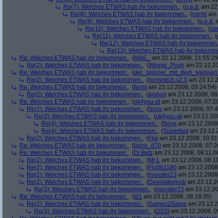
Re(7): Welches ETWAS hab ihr bekommen..
(
q.e.d.
am 22.
Re(8): Welches ETWAS hab ihr bekommen..
(
cermi
am 
Re(9): Welches ETWAS hab ihr bekommen..
(
q.e.d.
a
Re(10): Welches ETWAS hab ihr bekommen..
(
ce
Re(11): Welches ETWAS hab ihr bekommen..
(
Re(12): Welches ETWAS hab ihr bekommen.
Re(13): Welches ETWAS hab ihr bekomm
Re: Welches ETWAS hab ihr bekommen..
(
MikE_
am 22.12.2008, 21:55:29
Re(2): Welches ETWAS hab ihr bekommen..
(
Winnie_Pooh
am 22.12.20
Re: Welches ETWAS hab ihr bekommen..
(
der_spinner_mit_dem_weissen
Re(2): Welches ETWAS hab ihr bekommen..
(
hometech.v2.0
am 23.12.2
Re: Welches ETWAS hab ihr bekommen..
(
farmi
am 23.12.2008, 03:24:54)
Re(2): Welches ETWAS hab ihr bekommen..
(
andvol
am 23.12.2008, 08
Re: Welches ETWAS hab ihr bekommen..
(
ok4you-at
am 23.12.2008, 07:2
Re(2): Welches ETWAS hab ihr bekommen..
(
Noyx
am 23.12.2008, 07:4
Re(3): Welches ETWAS hab ihr bekommen..
(
ok4you-at
am 23.12.200
Re(4): Welches ETWAS hab ihr bekommen..
(
Noyx
am 23.12.2008,
Re(4): Welches ETWAS hab ihr bekommen..
(
Superfast
am 23.12.2
Re(2): Welches ETWAS hab ihr bekommen..
(
Flip
am 23.12.2008, 10:31
Re: Welches ETWAS hab ihr bekommen..
(
bono_d70
am 23.12.2008, 07:2
Re: Welches ETWAS hab ihr bekommen..
(
Dr.Betz
am 23.12.2008, 08:11:0
Re(2): Welches ETWAS hab ihr bekommen..
(
Mr L
am 23.12.2008, 08:11
Re(2): Welches ETWAS hab ihr bekommen..
(
Flo061180
am 23.12.2008,
Re(2): Welches ETWAS hab ihr bekommen..
(
monster23
am 23.12.2008,
Re(2): Welches ETWAS hab ihr bekommen..
(
Desolationrob
am 23.12.20
Re(3): Welches ETWAS hab ihr bekommen..
(
monster23
am 23.12.20
Re: Welches ETWAS hab ihr bekommen..
(
td1
am 23.12.2008, 08:18:35)
Re(2): Welches ETWAS hab ihr bekommen..
(
Games2Game
am 23.12.2
Re(3): Welches ETWAS hab ihr bekommen..
(
OSSI
am 23.12.2008, 0