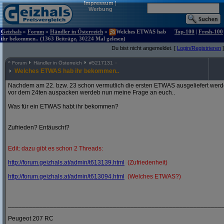
Impressum
|
Werbung
Geizhals
»
Forum
»
Händler in Österreich
»
Welches ETWAS hab
Top-100
|
Fresh-100
ihr bekommen.. (1363 Beiträge, 30224 Mal gelesen)
Du bist nicht angemeldet. [
Login/Registrieren
]
^
Forum
Händler in Österreich
#
5217131
Welches ETWAS hab ihr bekommen..
Nachdem am 22. bzw. 23 schon vermutlich die ersten ETWAS ausgeliefert werden
vor dem 24ten auspacken werdeb nun meine Frage an euch..
Was für ein ETWAS habt ihr bekommen?
Zufrieden? Entäuscht?
Edit: dazu gibt es schon 2 Threads:
http:/
/
forum.geizhals.at/
admin/
t613139.html
(Zufriedenheit)
http:/
/
forum.geizhals.at/
admin/
t613094.html
(Welches ETWAS?)
_____________________________________________________________
Peugeot 207 RC