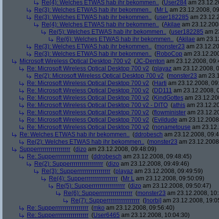
Re(4): Welches ETWAS hab ihr bekommen..
(
User284
am 23.12.20
Re(3): Welches ETWAS hab ihr bekommen..
(
Mr L
am 23.12.2008, 09
Re(3): Welches ETWAS hab ihr bekommen..
(
user182285
am 23.12.2
Re(4): Welches ETWAS hab ihr bekommen..
(
Akilae
am 23.12.2008
Re(5): Welches ETWAS hab ihr bekommen..
(
user182285
am 23
Re(6): Welches ETWAS hab ihr bekommen..
(
Akilae
am 23.12
Re(3): Welches ETWAS hab ihr bekommen..
(
monster23
am 23.12.20
Re(3): Welches ETWAS hab ihr bekommen..
(
RoboCop
am 23.12.200
Microsoft Wireless Optical Desktop 700 v2
(
JC-Denton
am 23.12.2008, 09:
Re: Microsoft Wireless Optical Desktop 700 v2
(
playaz
am 23.12.2008, 0
Re(2): Microsoft Wireless Optical Desktop 700 v2
(
monster23
am 23.1
Re: Microsoft Wireless Optical Desktop 700 v2
(
Harti
am 23.12.2008, 09
Re: Microsoft Wireless Optical Desktop 700 v2
(
DD111
am 23.12.2008, 0
Re: Microsoft Wireless Optical Desktop 700 v2
(
KindGottes
am 23.12.200
Re: Microsoft Wireless Optical Desktop 700 v2 - DITO
(
athis
am 23.12.20
Re: Microsoft Wireless Optical Desktop 700 v2
(
flowminister
am 23.12.20
Re: Microsoft Wireless Optical Desktop 700 v2
(
Evildude
am 23.12.2008,
Re: Microsoft Wireless Optical Desktop 700 v2
(
nonametouse
am 23.12.
Re: Welches ETWAS hab ihr bekommen..
(
ddrobesch
am 23.12.2008, 09:4
Re(2): Welches ETWAS hab ihr bekommen..
(
monster23
am 23.12.2008,
Supperrrrrrrrrrrrrrrrr
(
dizo
am 23.12.2008, 09:48:09)
Re: Supperrrrrrrrrrrrrrrrr
(
ddrobesch
am 23.12.2008, 09:48:45)
Re(2): Supperrrrrrrrrrrrrrrrr
(
dizo
am 23.12.2008, 09:49:46)
Re(3): Supperrrrrrrrrrrrrrrrr
(
playaz
am 23.12.2008, 09:49:59)
Re(4): Supperrrrrrrrrrrrrrrrr
(
Mr L
am 23.12.2008, 09:50:09)
Re(5): Supperrrrrrrrrrrrrrrrr
(
dizo
am 23.12.2008, 09:50:47)
Re(6): Supperrrrrrrrrrrrrrrrr
(
monster23
am 23.12.2008, 10:
Re(7): Supperrrrrrrrrrrrrrrrr
(
[norbi]
am 23.12.2008, 19:0
Re: Supperrrrrrrrrrrrrrrrr
(
mko
am 23.12.2008, 09:56:40)
Re: Supperrrrrrrrrrrrrrrrr
(
User6465
am 23.12.2008, 10:04:30)