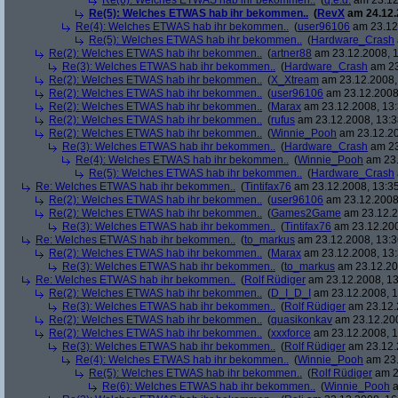
Re(6): Welches ETWAS hab ihr bekommen..
(
q.e.d.
am 23.12
Re(5): Welches ETWAS hab ihr bekommen..
(
RevX
am 24.12.
Re(4): Welches ETWAS hab ihr bekommen..
(
user96106
am 23.12.
Re(5): Welches ETWAS hab ihr bekommen..
(
Hardware_Crash
Re(2): Welches ETWAS hab ihr bekommen..
(
artner88
am 23.12.2008, 1
Re(3): Welches ETWAS hab ihr bekommen..
(
Hardware_Crash
am 23
Re(2): Welches ETWAS hab ihr bekommen..
(
X_Xtream
am 23.12.2008,
Re(2): Welches ETWAS hab ihr bekommen..
(
user96106
am 23.12.2008,
Re(2): Welches ETWAS hab ihr bekommen..
(
Marax
am 23.12.2008, 13:
Re(2): Welches ETWAS hab ihr bekommen..
(
rufus
am 23.12.2008, 13:3
Re(2): Welches ETWAS hab ihr bekommen..
(
Winnie_Pooh
am 23.12.20
Re(3): Welches ETWAS hab ihr bekommen..
(
Hardware_Crash
am 23
Re(4): Welches ETWAS hab ihr bekommen..
(
Winnie_Pooh
am 23.
Re(5): Welches ETWAS hab ihr bekommen..
(
Hardware_Crash
Re: Welches ETWAS hab ihr bekommen..
(
Tintifax76
am 23.12.2008, 13:35
Re(2): Welches ETWAS hab ihr bekommen..
(
user96106
am 23.12.2008,
Re(2): Welches ETWAS hab ihr bekommen..
(
Games2Game
am 23.12.2
Re(3): Welches ETWAS hab ihr bekommen..
(
Tintifax76
am 23.12.200
Re: Welches ETWAS hab ihr bekommen..
(
to_markus
am 23.12.2008, 13:3
Re(2): Welches ETWAS hab ihr bekommen..
(
Marax
am 23.12.2008, 13:
Re(3): Welches ETWAS hab ihr bekommen..
(
to_markus
am 23.12.20
Re: Welches ETWAS hab ihr bekommen..
(
Rolf Rüdiger
am 23.12.2008, 13
Re(2): Welches ETWAS hab ihr bekommen..
(
D_I_D_I
am 23.12.2008, 1
Re(3): Welches ETWAS hab ihr bekommen..
(
Rolf Rüdiger
am 23.12.
Re(2): Welches ETWAS hab ihr bekommen..
(
quasikonkav
am 23.12.200
Re(2): Welches ETWAS hab ihr bekommen..
(
xxxforce
am 23.12.2008, 1
Re(3): Welches ETWAS hab ihr bekommen..
(
Rolf Rüdiger
am 23.12.
Re(4): Welches ETWAS hab ihr bekommen..
(
Winnie_Pooh
am 23.
Re(5): Welches ETWAS hab ihr bekommen..
(
Rolf Rüdiger
am 2
Re(6): Welches ETWAS hab ihr bekommen..
(
Winnie_Pooh
a