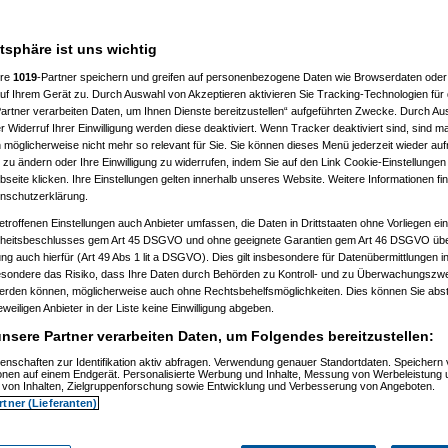
___________________
atsphäre ist uns wichtig
ere
1019
-Partner speichern und greifen auf personenbezogene Daten wie Browserdaten oder 
f Ihrem Gerät zu. Durch Auswahl von Akzeptieren aktivieren Sie Tracking-Technologien für d
artner verarbeiten Daten, um Ihnen Dienste bereitzustellen“ aufgeführten Zwecke. Durch Aus
 Widerruf Ihrer Einwilligung werden diese deaktiviert. Wenn Tracker deaktiviert sind, sind m
 möglicherweise nicht mehr so relevant für Sie. Sie können dieses Menü jederzeit wieder auf
 zu ändern oder Ihre Einwilligung zu widerrufen, indem Sie auf den Link Cookie-Einstellunge
, 11:32:52)
eite klicken. Ihre Einstellungen gelten innerhalb unseres Website. Weitere Informationen fin
, 11:35:10)
nschutzerklärung.
.12.2008, 11:37:53)
etroffenen Einstellungen auch Anbieter umfassen, die Daten in Drittstaaten ohne Vorliegen ei
2008, 12:40:07)
am 21.12.2008, 12:43:46)
itsbeschlusses gem Art 45 DSGVO und ohne geeignete Garantien gem Art 46 DSGVO übermi
1.12.2008, 12:46:42)
gung auch hierfür (Art 49 Abs 1 lit a DSGVO). Dies gilt insbesondere für Datenübermittlungen i
 21.12.2008, 12:48:51)
esondere das Risiko, dass Ihre Daten durch Behörden zu Kontroll- und zu Überwachungsz
er
am 21.12.2008, 15:29:14)
werden können, möglicherweise auch ohne Rechtsbehelfsmöglichkeiten. Dies können Sie abst
rash
am 21.12.2008, 12:49:41)
eweiligen Anbieter in der Liste keine Einwilligung abgeben.
er
am 21.12.2008, 12:59:58)
.0
am 22.12.2008, 19:52:16)
nsere Partner verarbeiten Daten, um Folgendes bereitzustellen:
er
am 22.12.2008, 20:38:25)
Pooh
am 22.12.2008, 20:56:19)
enschaften zur Identifikation aktiv abfragen. Verwendung genauer Standortdaten. Speichern 
ionen auf einem Endgerät. Personalisierte Werbung und Inhalte, Messung von Werbeleistung 
are_Crash
am 22.12.2008, 21:01:14)
von Inhalten, Zielgruppenforschung sowie Entwicklung und Verbesserung von Angeboten.
nnie_Pooh
am 22.12.2008, 21:06:19)
rtner (Lieferanten)
Hardware_Crash
am 22.12.2008, 21:26:38)
.
(
Winnie_Pooh
am 22.12.2008, 21:38:05)
en..
(
Hardware_Crash
am 22.12.2008, 21:40:27)