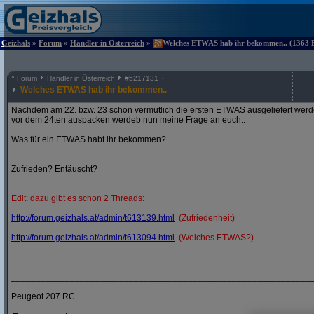
Geizhals
»
Forum
»
Händler in Österreich
»
Welches ETWAS hab ihr bekommen.. (1363 Be
^
Forum
Händler in Österreich
#
5217131
Welches ETWAS hab ihr bekommen..
Nachdem am 22. bzw. 23 schon vermutlich die ersten ETWAS ausgeliefert werden
vor dem 24ten auspacken werdeb nun meine Frage an euch..
Was für ein ETWAS habt ihr bekommen?
Zufrieden? Entäuscht?
Edit: dazu gibt es schon 2 Threads:
http:/
/
forum.geizhals.at/
admin/
t613139.html
(Zufriedenheit)
http:/
/
forum.geizhals.at/
admin/
t613094.html
(Welches ETWAS?)
_____________________________________________________________
Peugeot 207 RC