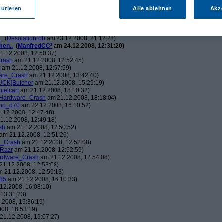
ch.v2.0
am 23.12.2008, 01:58:09)
ris
am 23.12.2008, 08:25:26)
gurieren
Alle ablehnen
Akz
solationrob
am 23.12.2008, 11:27:14)
monster23
am 23.12.2008, 12:01:47)
hometech.v2.0
am 23.12.2008, 15:53:58)
.
(
Desolationrob
am 23.12.2008, 21:12:28)
men..
(
ManfredCC²
am 24.12.2008, 12:31:20)
1.12.2008, 12:50:37)
rash
am 21.12.2008, 12:52:45)
t
am 21.12.2008, 12:57:59)
are_Crash
am 21.12.2008, 13:42:40)
UCK]Butcher
am 21.12.2008, 15:29:19)
nielcart
am 21.12.2008, 18:10:32)
Hardware_Crash
am 21.12.2008, 18:18:04)
no_d70
am 22.12.2008, 16:10:52)
.12.2008, 12:47:48)
1.12.2008, 12:49:18)
sh
am 21.12.2008, 12:50:52)
am 21.12.2008, 12:51:26)
e_Crash
am 21.12.2008, 12:52:08)
_Razr
am 21.12.2008, 12:52:59)
rdware_Crash
am 21.12.2008, 12:54:08)
1.12.2008, 12:53:08)
 21.12.2008, 12:59:13)
85
am 21.12.2008, 16:10:33)
12.2008, 16:08:10)
13:31:23)
.2008, 15:36:19)
08, 18:53:19)
21.12.2008, 19:07:27)