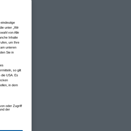
eindeutige
ie unter „Wir
wahl von Alle
anche Inhalte
rufen, um Ihre
n am unteren
den Sie in
nes
tteln, so gilt
n die USA. Es
wecken
ellen, in dem
von oder Zugriff
und der