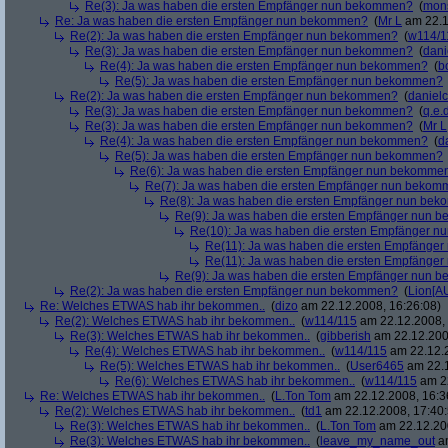
Re(3): Ja was haben die ersten Empfänger nun bekommen?
(
mon
Re: Ja was haben die ersten Empfänger nun bekommen?
(
Mr L
am 22.1
Re(2): Ja was haben die ersten Empfänger nun bekommen?
(
w114/1
Re(3): Ja was haben die ersten Empfänger nun bekommen?
(
dani
Re(4): Ja was haben die ersten Empfänger nun bekommen?
(
b
Re(5): Ja was haben die ersten Empfänger nun bekommen?
Re(2): Ja was haben die ersten Empfänger nun bekommen?
(
danielc
Re(3): Ja was haben die ersten Empfänger nun bekommen?
(
q.e.d
Re(3): Ja was haben die ersten Empfänger nun bekommen?
(
Mr L
Re(4): Ja was haben die ersten Empfänger nun bekommen?
(
d
Re(5): Ja was haben die ersten Empfänger nun bekommen?
Re(6): Ja was haben die ersten Empfänger nun bekomme
Re(7): Ja was haben die ersten Empfänger nun beko
Re(8): Ja was haben die ersten Empfänger nun be
Re(9): Ja was haben die ersten Empfänger nun
Re(10): Ja was haben die ersten Empfänger 
Re(11): Ja was haben die ersten Empfänge
Re(11): Ja was haben die ersten Empfänge
Re(9): Ja was haben die ersten Empfänger nun
Re(2): Ja was haben die ersten Empfänger nun bekommen?
(
Lion[A
Re: Welches ETWAS hab ihr bekommen..
(
dizo
am 22.12.2008, 16:26:08)
Re(2): Welches ETWAS hab ihr bekommen..
(
w114/115
am 22.12.2008, 
Re(3): Welches ETWAS hab ihr bekommen..
(
gibberish
am 22.12.200
Re(4): Welches ETWAS hab ihr bekommen..
(
w114/115
am 22.12.2
Re(5): Welches ETWAS hab ihr bekommen..
(
User6465
am 22.1
Re(6): Welches ETWAS hab ihr bekommen..
(
w114/115
am 22
Re: Welches ETWAS hab ihr bekommen..
(
L.Ton Tom
am 22.12.2008, 16:3
Re(2): Welches ETWAS hab ihr bekommen..
(
td1
am 22.12.2008, 17:40:
Re(3): Welches ETWAS hab ihr bekommen..
(
L.Ton Tom
am 22.12.200
Re(3): Welches ETWAS hab ihr bekommen..
(
leave_my_name_out
am