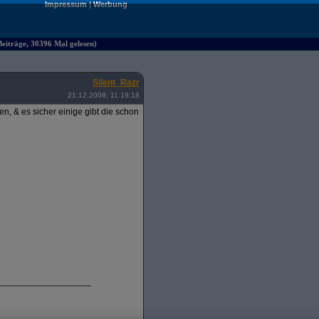
Impressum
|
Werbung
iträge, 30396 Mal gelesen)
Silent_Razr
21.12.2008, 11:19:18
, & es sicher einige gibt die schon
___________________