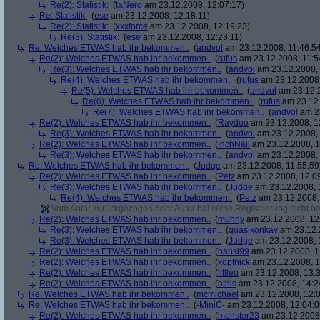
Re(2): Statistik:
(
taNero
am 23.12.2008, 12:07:17)
Re: Statistik:
(
ese
am 23.12.2008, 12:18:11)
Re(2): Statistik:
(
xxxforce
am 23.12.2008, 12:19:23)
Re(3): Statistik:
(
ese
am 23.12.2008, 12:23:11)
Re: Welches ETWAS hab ihr bekommen..
(
andvol
am 23.12.2008, 11:46:5
Re(2): Welches ETWAS hab ihr bekommen..
(
rufus
am 23.12.2008, 11:5
Re(3): Welches ETWAS hab ihr bekommen..
(
andvol
am 23.12.2008, 
Re(4): Welches ETWAS hab ihr bekommen..
(
rufus
am 23.12.2008,
Re(5): Welches ETWAS hab ihr bekommen..
(
andvol
am 23.12.2
Re(6): Welches ETWAS hab ihr bekommen..
(
rufus
am 23.12.
Re(7): Welches ETWAS hab ihr bekommen..
(
andvol
am 23
Re(2): Welches ETWAS hab ihr bekommen..
(
Raydoo
am 23.12.2008, 1
Re(3): Welches ETWAS hab ihr bekommen..
(
andvol
am 23.12.2008, 
Re(2): Welches ETWAS hab ihr bekommen..
(
InchNail
am 23.12.2008, 1
Re(3): Welches ETWAS hab ihr bekommen..
(
andvol
am 23.12.2008, 
Re: Welches ETWAS hab ihr bekommen..
(
Judge
am 23.12.2008, 11:55:59
Re(2): Welches ETWAS hab ihr bekommen..
(
Petz
am 23.12.2008, 12:0
Re(3): Welches ETWAS hab ihr bekommen..
(
Judge
am 23.12.2008, 
Re(4): Welches ETWAS hab ihr bekommen..
(
Petz
am 23.12.2008,
Vom Autor zurückgezogen oder Autor hat seine Registrierung nicht bes
Re(2): Welches ETWAS hab ihr bekommen..
(
muhrly
am 23.12.2008, 12
Re(3): Welches ETWAS hab ihr bekommen..
(
quasikonkav
am 23.12.
Re(3): Welches ETWAS hab ihr bekommen..
(
Judge
am 23.12.2008, 
Re(2): Welches ETWAS hab ihr bekommen..
(
hansi99
am 23.12.2008, 1
Re(2): Welches ETWAS hab ihr bekommen..
(
kopfnick
am 23.12.2008, 1
Re(2): Welches ETWAS hab ihr bekommen..
(
littleo
am 23.12.2008, 13:3
Re(2): Welches ETWAS hab ihr bekommen..
(
athis
am 23.12.2008, 14:2
Re: Welches ETWAS hab ihr bekommen..
(
mcmichael
am 23.12.2008, 12:0
Re: Welches ETWAS hab ihr bekommen..
(
-MiniC-
am 23.12.2008, 12:04:0
Re(2): Welches ETWAS hab ihr bekommen..
(
monster23
am 23.12.2008,