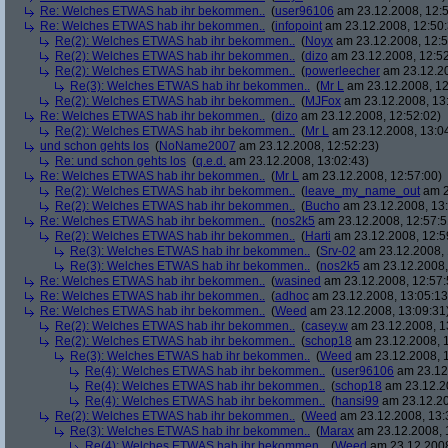
Re: Welches ETWAS hab ihr bekommen..
(
user96106
am 23.12.2008, 12:5
Re: Welches ETWAS hab ihr bekommen..
(
infopoint
am 23.12.2008, 12:50:
Re(2): Welches ETWAS hab ihr bekommen..
(
Noyx
am 23.12.2008, 12:5
Re(2): Welches ETWAS hab ihr bekommen..
(
dizo
am 23.12.2008, 12:52
Re(2): Welches ETWAS hab ihr bekommen..
(
powerleecher
am 23.12.20
Re(3): Welches ETWAS hab ihr bekommen..
(
Mr L
am 23.12.2008, 12
Re(2): Welches ETWAS hab ihr bekommen..
(
MJFox
am 23.12.2008, 13
Re: Welches ETWAS hab ihr bekommen..
(
dizo
am 23.12.2008, 12:52:02)
Re(2): Welches ETWAS hab ihr bekommen..
(
Mr L
am 23.12.2008, 13:0
und schon gehts los
(
NoName2007
am 23.12.2008, 12:52:23)
Re: und schon gehts los
(
q.e.d.
am 23.12.2008, 13:02:43)
Re: Welches ETWAS hab ihr bekommen..
(
Mr L
am 23.12.2008, 12:57:00)
Re(2): Welches ETWAS hab ihr bekommen..
(
leave_my_name_out
am 2
Re(2): Welches ETWAS hab ihr bekommen..
(
Bucho
am 23.12.2008, 13:
Re: Welches ETWAS hab ihr bekommen..
(
nos2k5
am 23.12.2008, 12:57:5
Re(2): Welches ETWAS hab ihr bekommen..
(
Harti
am 23.12.2008, 12:5
Re(3): Welches ETWAS hab ihr bekommen..
(
Srv-02
am 23.12.2008, 
Re(3): Welches ETWAS hab ihr bekommen..
(
nos2k5
am 23.12.2008,
Re: Welches ETWAS hab ihr bekommen..
(
wasined
am 23.12.2008, 12:57:
Re: Welches ETWAS hab ihr bekommen..
(
adhoc
am 23.12.2008, 13:05:13
Re: Welches ETWAS hab ihr bekommen..
(
Weed
am 23.12.2008, 13:09:31
Re(2): Welches ETWAS hab ihr bekommen..
(
casey.w
am 23.12.2008, 1
Re(2): Welches ETWAS hab ihr bekommen..
(
schop18
am 23.12.2008, 1
Re(3): Welches ETWAS hab ihr bekommen..
(
Weed
am 23.12.2008, 1
Re(4): Welches ETWAS hab ihr bekommen..
(
user96106
am 23.12.
Re(4): Welches ETWAS hab ihr bekommen..
(
schop18
am 23.12.20
Re(4): Welches ETWAS hab ihr bekommen..
(
hansi99
am 23.12.20
Re(2): Welches ETWAS hab ihr bekommen..
(
Weed
am 23.12.2008, 13:
Re(3): Welches ETWAS hab ihr bekommen..
(
Marax
am 23.12.2008, 
Re(4): Welches ETWAS hab ihr bekommen..
(
Weed
am 23.12.2008