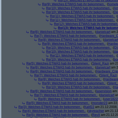
Re(13): Welches ETWAS hab ihr bekomm
Re(9): Welches ETWAS hab ihr bekommen..
(
homete
Re(10): Welches ETWAS hab ihr bekommen..
(
Arr
Re(10): Welches ETWAS hab ihr bekommen..
(
De
Re(11): Welches ETWAS hab ihr bekommen..
(
Re(11): Welches ETWAS hab ihr bekommen..
(
Re(12): Welches ETWAS hab ihr bekommen.
Re(13): Welches ETWAS hab ihr bekom
Re(6): Welches ETWAS hab ihr bekommen..
(
danielcart
am 2
Re(7): Welches ETWAS hab ihr bekommen..
(
Hardware_C
Re(8): Welches ETWAS hab ihr bekommen..
(
danielcar
Re(9): Welches ETWAS hab ihr bekommen..
(
Hardw
Re(10): Welches ETWAS hab ihr bekommen..
(
[D
Re(10): Welches ETWAS hab ihr bekommen..
(
da
Re(11): Welches ETWAS hab ihr bekommen..
(
Re(10): Welches ETWAS hab ihr bekommen..
(
bo
Re(5): Welches ETWAS hab ihr bekommen..
(
Silent_Razr
am 21
Re(6): Welches ETWAS hab ihr bekommen..
(
danielcart
am 2
Re(6): Welches ETWAS hab ihr bekommen..
(
Hardware_Cra
Re(7): Welches ETWAS hab ihr bekommen..
(
Silent_Razr
Re(8): Welches ETWAS hab ihr bekommen..
(
Hardwar
Re(9): Welches ETWAS hab ihr bekommen..
(
Silent
Re(10): Welches ETWAS hab ihr bekommen..
(
Ha
Re(6): Welches ETWAS hab ihr bekommen..
(
laservision
am 2
Re(7): Welches ETWAS hab ihr bekommen..
(
danielcart
am
Re(8): Welches ETWAS hab ihr bekommen..
(
user1822
Re(5): Welches ETWAS hab ihr bekommen..
(
monster23
am 22.
Re(3): Welches ETWAS hab ihr bekommen..
(
Kalif22
am 21.12.2008, 
Re(4): Welches ETWAS hab ihr bekommen..
(
skyreacher
am 21.12
Re(5): Welches ETWAS hab ihr bekommen..
(
RevX
am 21.12.20