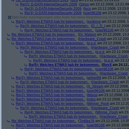
Re: G-DATA InternetSecurity 2009
(
toco
am 23.12.2008, 13:19:20)
Re(2): G-DATA InternetSecurity 2009
(
Sirius
am 23.12.2008, 13:21:49
Re(3): G-DATA InternetSecurity 2009
(
toco
am 23.12.2008, 13:23:0
Re(3): G-DATA InternetSecurity 2009
(
user96106
am 23.12.2008, 1
Vom Autor zurückgezogen oder Autor hat seine Registrierung nicht bestätig
Re(2): Welches ETWAS hab ihr bekommen..
(
xxxforce
am 23.12.2008, 1
Re(3): Welches ETWAS hab ihr bekommen..
(
D_I_D_I
am 23.12.2008
Re(4): Welches ETWAS hab ihr bekommen..
(
user96106
am 23.12.
Re: Welches ETWAS hab ihr bekommen..
(
Dr. Watson
am 23.12.2008, 13:2
Re: Welches ETWAS hab ihr bekommen..
(
Hardware_Crash
am 23.12.2008
Re(2): Welches ETWAS hab ihr bekommen..
(
q.e.d.
am 23.12.2008, 13:
Re(3): Welches ETWAS hab ihr bekommen..
(
Hardware_Crash
am 23
Re(4): Welches ETWAS hab ihr bekommen..
(
q.e.d.
am 23.12.2008
Re(5): Welches ETWAS hab ihr bekommen..
(
Hardware_Crash
Re(6): Welches ETWAS hab ihr bekommen..
(
q.e.d.
am 23.12
Re(5): Welches ETWAS hab ihr bekommen..
(
RevX
am 24.12.
Re(4): Welches ETWAS hab ihr bekommen..
(
user96106
am 23.12.
Re(5): Welches ETWAS hab ihr bekommen..
(
Hardware_Crash
Re(2): Welches ETWAS hab ihr bekommen..
(
artner88
am 23.12.2008, 1
Re(3): Welches ETWAS hab ihr bekommen..
(
Hardware_Crash
am 23
Re(2): Welches ETWAS hab ihr bekommen..
(
X_Xtream
am 23.12.2008,
Re(2): Welches ETWAS hab ihr bekommen..
(
user96106
am 23.12.2008,
Re(2): Welches ETWAS hab ihr bekommen..
(
Marax
am 23.12.2008, 13:
Re(2): Welches ETWAS hab ihr bekommen..
(
rufus
am 23.12.2008, 13:3
Re(2): Welches ETWAS hab ihr bekommen..
(
Winnie_Pooh
am 23.12.20
Re(3): Welches ETWAS hab ihr bekommen..
(
Hardware_Crash
am 23
Re(4): Welches ETWAS hab ihr bekommen..
(
Winnie_Pooh
am 23.
Re(5): Welches ETWAS hab ihr bekommen..
(
Hardware_Crash
Re: Welches ETWAS hab ihr bekommen..
(
Tintifax76
am 23.12.2008, 13:35
Re(2): Welches ETWAS hab ihr bekommen..
(
user96106
am 23.12.2008,