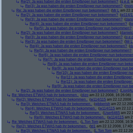
Re(2): Ja was haben die ersten Empfänger nun bekommen?
(
q.e.d.
a
Re(3): Ja was haben die ersten Empfänger nun bekommen?
(
mon
Re: Ja was haben die ersten Empfänger nun bekommen?
(
Mr L
am 22.1
Re(2): Ja was haben die ersten Empfänger nun bekommen?
(
w114/1
Re(3): Ja was haben die ersten Empfänger nun bekommen?
(
dani
Re(4): Ja was haben die ersten Empfänger nun bekommen?
(
b
Re(5): Ja was haben die ersten Empfänger nun bekommen?
Re(2): Ja was haben die ersten Empfänger nun bekommen?
(
danielc
Re(3): Ja was haben die ersten Empfänger nun bekommen?
(
q.e.d
Re(3): Ja was haben die ersten Empfänger nun bekommen?
(
Mr L
Re(4): Ja was haben die ersten Empfänger nun bekommen?
(
d
Re(5): Ja was haben die ersten Empfänger nun bekommen?
Re(6): Ja was haben die ersten Empfänger nun bekomme
Re(7): Ja was haben die ersten Empfänger nun beko
Re(8): Ja was haben die ersten Empfänger nun be
Re(9): Ja was haben die ersten Empfänger nun
Re(10): Ja was haben die ersten Empfänger 
Re(11): Ja was haben die ersten Empfänge
Re(11): Ja was haben die ersten Empfänge
Re(9): Ja was haben die ersten Empfänger nun
Re(2): Ja was haben die ersten Empfänger nun bekommen?
(
Lion[A
Re: Welches ETWAS hab ihr bekommen..
(
dizo
am 22.12.2008, 16:26:08)
Re(2): Welches ETWAS hab ihr bekommen..
(
w114/115
am 22.12.2008, 
Re(3): Welches ETWAS hab ihr bekommen..
(
gibberish
am 22.12.200
Re(4): Welches ETWAS hab ihr bekommen..
(
w114/115
am 22.12.2
Re(5): Welches ETWAS hab ihr bekommen..
(
User6465
am 22.1
Re(6): Welches ETWAS hab ihr bekommen..
(
w114/115
am 22
Re: Welches ETWAS hab ihr bekommen..
(
L.Ton Tom
am 22.12.2008, 16:3
Re(2): Welches ETWAS hab ihr bekommen..
(
td1
am 22.12.2008, 17:40:
Re(3): Welches ETWAS hab ihr bekommen..
(
L.Ton Tom
am 22.12.200