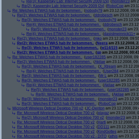
Re(3): Kaspersky Lab: Internet Security 2009 [2x]
(
monster23
am 23
Re(2): Kaspersky Lab: Internet Security 2009 [2x]
(
RoboCop
am 23.12
Re: Welches ETWAS hab ihr bekommen..
(
nobody79
am 23.12.2008, 09:4
Re(2): Welches ETWAS hab ihr bekommen..
(
ddrobesch
am 23.12.2008,
Re(3): Welches ETWAS hab ihr bekommen..
(
nobody79
am 23.12.200
Re(4): Welches ETWAS hab ihr bekommen..
(
ddrobesch
am 23.12.
Re(5): Welches ETWAS hab ihr bekommen..
(
monster23
am 23.
Re(4): Welches ETWAS hab ihr bekommen..
(
dasistmeinnick11+
am
Re(2): Welches ETWAS hab ihr bekommen..
(
mko
am 23.12.2008, 09:55
Re(2): Welches ETWAS hab ihr bekommen..
(
Neera
am 23.12.2008, 2
Re(3): Welches ETWAS hab ihr bekommen..
(
w114/115
am 23.12.20
Re(2): Welches ETWAS hab ihr bekommen..
(
gp
am 24.12.2008, 00:43
Re: Welches ETWAS hab ihr bekommen..
(
user182285
am 23.12.2008, 09
Re(2): Welches ETWAS hab ihr bekommen..
(
Akilae
am 23.12.2008, 09:
Re(3): Welches ETWAS hab ihr bekommen..
(
X_Xtream
am 23.12.200
Re(4): Welches ETWAS hab ihr bekommen..
(
User284
am 23.12.20
Re(3): Welches ETWAS hab ihr bekommen..
(
Mr L
am 23.12.2008, 09
Re(3): Welches ETWAS hab ihr bekommen..
(
user182285
am 23.12.2
Re(4): Welches ETWAS hab ihr bekommen..
(
Akilae
am 23.12.2008
Re(5): Welches ETWAS hab ihr bekommen..
(
user182285
am 23
Re(6): Welches ETWAS hab ihr bekommen..
(
Akilae
am 23.12
Re(3): Welches ETWAS hab ihr bekommen..
(
monster23
am 23.12.20
Re(3): Welches ETWAS hab ihr bekommen..
(
RoboCop
am 23.12.200
Microsoft Wireless Optical Desktop 700 v2
(
JC-Denton
am 23.12.2008, 09:
Re: Microsoft Wireless Optical Desktop 700 v2
(
playaz
am 23.12.2008, 0
Re(2): Microsoft Wireless Optical Desktop 700 v2
(
monster23
am 23.1
Re: Microsoft Wireless Optical Desktop 700 v2
(
Harti
am 23.12.2008, 09
Re: Microsoft Wireless Optical Desktop 700 v2
(
DD111
am 23.12.2008, 0
Re: Microsoft Wireless Optical Desktop 700 v2
(
KindGottes
am 23.12.200
Re: Microsoft Wireless Optical Desktop 700 v2 - DITO
(
athis
am 23.12.20