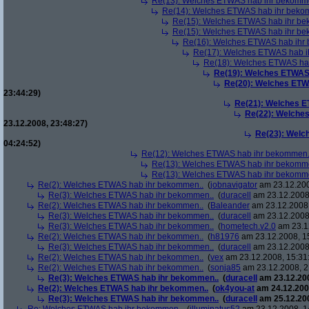
Re(13): Welches ETWAS hab ihr bekomm
Re(14): Welches ETWAS hab ihr beko
Re(15): Welches ETWAS hab ihr be
Re(15): Welches ETWAS hab ihr be
Re(16): Welches ETWAS hab ihr
Re(17): Welches ETWAS hab i
Re(18): Welches ETWAS ha
Re(19): Welches ETWAS
Re(20): Welches ETW
23:44:29)
Re(21): Welches E
Re(22): Welche
23.12.2008, 23:48:27)
Re(23): Welc
04:24:52)
Re(12): Welches ETWAS hab ihr bekommen.
Re(13): Welches ETWAS hab ihr bekomm
Re(13): Welches ETWAS hab ihr bekomm
Re(2): Welches ETWAS hab ihr bekommen..
(
jobnavigator
am 23.12.200
Re(3): Welches ETWAS hab ihr bekommen..
(
duracell
am 23.12.2008,
Re(2): Welches ETWAS hab ihr bekommen..
(
Baleander
am 23.12.2008,
Re(3): Welches ETWAS hab ihr bekommen..
(
duracell
am 23.12.2008,
Re(3): Welches ETWAS hab ihr bekommen..
(
hometech.v2.0
am 23.12
Re(2): Welches ETWAS hab ihr bekommen..
(
h81976
am 23.12.2008, 1
Re(3): Welches ETWAS hab ihr bekommen..
(
duracell
am 23.12.2008,
Re(2): Welches ETWAS hab ihr bekommen..
(
vex
am 23.12.2008, 15:31
Re(2): Welches ETWAS hab ihr bekommen..
(
sonja85
am 23.12.2008, 2
Re(3): Welches ETWAS hab ihr bekommen..
(
duracell
am 23.12.200
Re(2): Welches ETWAS hab ihr bekommen..
(
ok4you-at
am 24.12.200
Re(3): Welches ETWAS hab ihr bekommen..
(
duracell
am 25.12.200