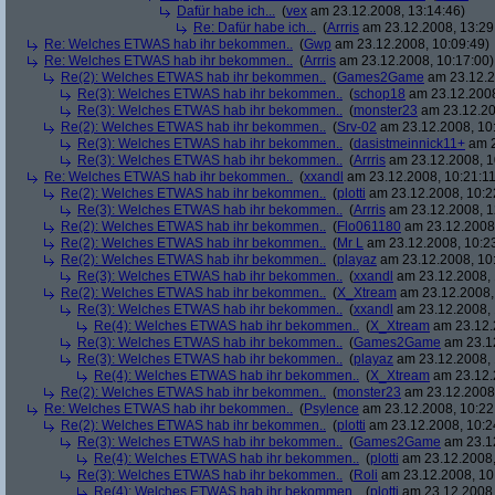
Dafür habe ich...
(
vex
am 23.12.2008, 13:14:46)
Re: Dafür habe ich...
(
Arrris
am 23.12.2008, 13:29
Re: Welches ETWAS hab ihr bekommen..
(
Gwp
am 23.12.2008, 10:09:49)
Re: Welches ETWAS hab ihr bekommen..
(
Arrris
am 23.12.2008, 10:17:00)
Re(2): Welches ETWAS hab ihr bekommen..
(
Games2Game
am 23.12.2
Re(3): Welches ETWAS hab ihr bekommen..
(
schop18
am 23.12.2008
Re(3): Welches ETWAS hab ihr bekommen..
(
monster23
am 23.12.20
Re(2): Welches ETWAS hab ihr bekommen..
(
Srv-02
am 23.12.2008, 10
Re(3): Welches ETWAS hab ihr bekommen..
(
dasistmeinnick11+
am 2
Re(3): Welches ETWAS hab ihr bekommen..
(
Arrris
am 23.12.2008, 1
Re: Welches ETWAS hab ihr bekommen..
(
xxandl
am 23.12.2008, 10:21:11
Re(2): Welches ETWAS hab ihr bekommen..
(
plotti
am 23.12.2008, 10:2
Re(3): Welches ETWAS hab ihr bekommen..
(
Arrris
am 23.12.2008, 1
Re(2): Welches ETWAS hab ihr bekommen..
(
Flo061180
am 23.12.2008,
Re(2): Welches ETWAS hab ihr bekommen..
(
Mr L
am 23.12.2008, 10:2
Re(2): Welches ETWAS hab ihr bekommen..
(
playaz
am 23.12.2008, 10
Re(3): Welches ETWAS hab ihr bekommen..
(
xxandl
am 23.12.2008, 
Re(2): Welches ETWAS hab ihr bekommen..
(
X_Xtream
am 23.12.2008,
Re(3): Welches ETWAS hab ihr bekommen..
(
xxandl
am 23.12.2008, 
Re(4): Welches ETWAS hab ihr bekommen..
(
X_Xtream
am 23.12.
Re(3): Welches ETWAS hab ihr bekommen..
(
Games2Game
am 23.12
Re(3): Welches ETWAS hab ihr bekommen..
(
playaz
am 23.12.2008, 
Re(4): Welches ETWAS hab ihr bekommen..
(
X_Xtream
am 23.12.
Re(2): Welches ETWAS hab ihr bekommen..
(
monster23
am 23.12.2008,
Re: Welches ETWAS hab ihr bekommen..
(
Psylence
am 23.12.2008, 10:22
Re(2): Welches ETWAS hab ihr bekommen..
(
plotti
am 23.12.2008, 10:2
Re(3): Welches ETWAS hab ihr bekommen..
(
Games2Game
am 23.12
Re(4): Welches ETWAS hab ihr bekommen..
(
plotti
am 23.12.2008,
Re(3): Welches ETWAS hab ihr bekommen..
(
Roli
am 23.12.2008, 10
Re(4): Welches ETWAS hab ihr bekommen..
(
plotti
am 23.12.2008,