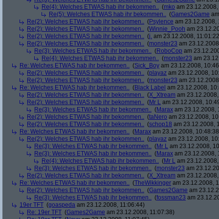
Re(4): Welches ETWAS hab ihr bekommen..
(
mko
am 23.12.2008, 
Re(5): Welches ETWAS hab ihr bekommen..
(
Games2Game
am 
Re(2): Welches ETWAS hab ihr bekommen..
(
Psylence
am 23.12.2008, 
Re(2): Welches ETWAS hab ihr bekommen..
(
Winnie_Pooh
am 23.12.20
Re(2): Welches ETWAS hab ihr bekommen..
(
j.
am 23.12.2008, 11:01:22
Re(2): Welches ETWAS hab ihr bekommen..
(
monster23
am 23.12.2008,
Re(3): Welches ETWAS hab ihr bekommen..
(
RoboCop
am 23.12.200
Re(4): Welches ETWAS hab ihr bekommen..
(
monster23
am 23.12.
Re: Welches ETWAS hab ihr bekommen..
(
Sick_Boy
am 23.12.2008, 10:46
Re(2): Welches ETWAS hab ihr bekommen..
(
playaz
am 23.12.2008, 10
Re(2): Welches ETWAS hab ihr bekommen..
(
monster23
am 23.12.2008,
Re: Welches ETWAS hab ihr bekommen..
(
Black Label
am 23.12.2008, 10:
Re(2): Welches ETWAS hab ihr bekommen..
(
X_Xtream
am 23.12.2008,
Re(2): Welches ETWAS hab ihr bekommen..
(
Mr L
am 23.12.2008, 10:4
Re(3): Welches ETWAS hab ihr bekommen..
(
Marax
am 23.12.2008, 
Re(2): Welches ETWAS hab ihr bekommen..
(
taNero
am 23.12.2008, 10
Re(2): Welches ETWAS hab ihr bekommen..
(
schop18
am 23.12.2008, 1
Re: Welches ETWAS hab ihr bekommen..
(
Marax
am 23.12.2008, 10:48:38
Re(2): Welches ETWAS hab ihr bekommen..
(
playaz
am 23.12.2008, 10
Re(3): Welches ETWAS hab ihr bekommen..
(
Mr L
am 23.12.2008, 10
Re(3): Welches ETWAS hab ihr bekommen..
(
Marax
am 23.12.2008, 
Re(4): Welches ETWAS hab ihr bekommen..
(
Mr L
am 23.12.2008,
Re(3): Welches ETWAS hab ihr bekommen..
(
monster23
am 23.12.20
Re(2): Welches ETWAS hab ihr bekommen..
(
X_Xtream
am 23.12.2008,
Re: Welches ETWAS hab ihr bekommen..
(
TheWikkinger
am 23.12.2008, 1
Re(2): Welches ETWAS hab ihr bekommen..
(
Games2Game
am 23.12.2
Re(3): Welches ETWAS hab ihr bekommen..
(
fossman23
am 23.12.20
19er TFT
(
goaspeda
am 23.12.2008, 11:06:44)
Re: 19er TFT
(
Games2Game
am 23.12.2008, 11:07:38)