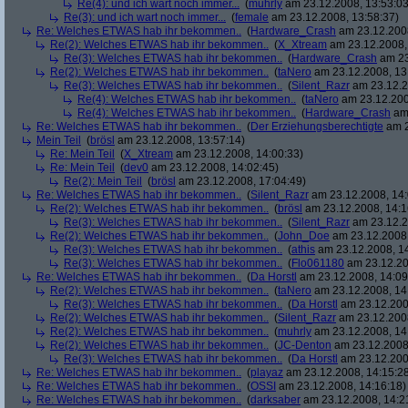
Re(4): und ich wart noch immer...
(
muhrly
am 23.12.2008, 13:53:03
Re(3): und ich wart noch immer...
(
female
am 23.12.2008, 13:58:37)
Re: Welches ETWAS hab ihr bekommen..
(
Hardware_Crash
am 23.12.2008
Re(2): Welches ETWAS hab ihr bekommen..
(
X_Xtream
am 23.12.2008,
Re(3): Welches ETWAS hab ihr bekommen..
(
Hardware_Crash
am 23
Re(2): Welches ETWAS hab ihr bekommen..
(
taNero
am 23.12.2008, 13
Re(3): Welches ETWAS hab ihr bekommen..
(
Silent_Razr
am 23.12.2
Re(4): Welches ETWAS hab ihr bekommen..
(
taNero
am 23.12.200
Re(4): Welches ETWAS hab ihr bekommen..
(
Hardware_Crash
am 
Re: Welches ETWAS hab ihr bekommen..
(
Der Erziehungsberechtigte
am 2
Mein Teil
(
brösl
am 23.12.2008, 13:57:14)
Re: Mein Teil
(
X_Xtream
am 23.12.2008, 14:00:33)
Re: Mein Teil
(
dev0
am 23.12.2008, 14:02:45)
Re(2): Mein Teil
(
brösl
am 23.12.2008, 17:04:49)
Re: Welches ETWAS hab ihr bekommen..
(
Silent_Razr
am 23.12.2008, 14:
Re(2): Welches ETWAS hab ihr bekommen..
(
brösl
am 23.12.2008, 14:1
Re(3): Welches ETWAS hab ihr bekommen..
(
Silent_Razr
am 23.12.2
Re(2): Welches ETWAS hab ihr bekommen..
(
John_Doe
am 23.12.2008,
Re(3): Welches ETWAS hab ihr bekommen..
(
athis
am 23.12.2008, 14
Re(3): Welches ETWAS hab ihr bekommen..
(
Flo061180
am 23.12.20
Re: Welches ETWAS hab ihr bekommen..
(
Da Horstl
am 23.12.2008, 14:09
Re(2): Welches ETWAS hab ihr bekommen..
(
taNero
am 23.12.2008, 14
Re(3): Welches ETWAS hab ihr bekommen..
(
Da Horstl
am 23.12.200
Re(2): Welches ETWAS hab ihr bekommen..
(
Silent_Razr
am 23.12.2008
Re(2): Welches ETWAS hab ihr bekommen..
(
muhrly
am 23.12.2008, 14
Re(2): Welches ETWAS hab ihr bekommen..
(
JC-Denton
am 23.12.2008,
Re(3): Welches ETWAS hab ihr bekommen..
(
Da Horstl
am 23.12.200
Re: Welches ETWAS hab ihr bekommen..
(
playaz
am 23.12.2008, 14:15:2
Re: Welches ETWAS hab ihr bekommen..
(
OSSI
am 23.12.2008, 14:16:18)
Re: Welches ETWAS hab ihr bekommen..
(
darksaber
am 23.12.2008, 14:2