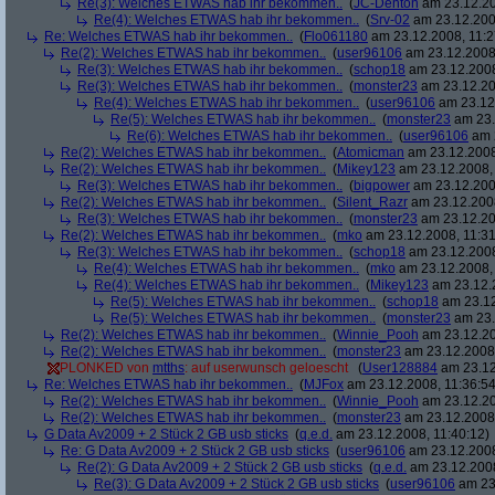
Re(3): Welches ETWAS hab ihr bekommen..
(
JC-Denton
am 23.12.20
Re(4): Welches ETWAS hab ihr bekommen..
(
Srv-02
am 23.12.2008
Re: Welches ETWAS hab ihr bekommen..
(
Flo061180
am 23.12.2008, 11:2
Re(2): Welches ETWAS hab ihr bekommen..
(
user96106
am 23.12.2008,
Re(3): Welches ETWAS hab ihr bekommen..
(
schop18
am 23.12.2008
Re(3): Welches ETWAS hab ihr bekommen..
(
monster23
am 23.12.20
Re(4): Welches ETWAS hab ihr bekommen..
(
user96106
am 23.12.
Re(5): Welches ETWAS hab ihr bekommen..
(
monster23
am 23.
Re(6): Welches ETWAS hab ihr bekommen..
(
user96106
am 2
Re(2): Welches ETWAS hab ihr bekommen..
(
Atomicman
am 23.12.2008
Re(2): Welches ETWAS hab ihr bekommen..
(
Mikey123
am 23.12.2008, 
Re(3): Welches ETWAS hab ihr bekommen..
(
bigpower
am 23.12.200
Re(2): Welches ETWAS hab ihr bekommen..
(
Silent_Razr
am 23.12.2008
Re(3): Welches ETWAS hab ihr bekommen..
(
monster23
am 23.12.20
Re(2): Welches ETWAS hab ihr bekommen..
(
mko
am 23.12.2008, 11:31
Re(3): Welches ETWAS hab ihr bekommen..
(
schop18
am 23.12.2008
Re(4): Welches ETWAS hab ihr bekommen..
(
mko
am 23.12.2008, 
Re(4): Welches ETWAS hab ihr bekommen..
(
Mikey123
am 23.12.2
Re(5): Welches ETWAS hab ihr bekommen..
(
schop18
am 23.12
Re(5): Welches ETWAS hab ihr bekommen..
(
monster23
am 23.
Re(2): Welches ETWAS hab ihr bekommen..
(
Winnie_Pooh
am 23.12.20
Re(2): Welches ETWAS hab ihr bekommen..
(
monster23
am 23.12.2008,
PLONKED von
mtths
: auf userwunsch geloescht
(
User128884
am 23.12
Re: Welches ETWAS hab ihr bekommen..
(
MJFox
am 23.12.2008, 11:36:54
Re(2): Welches ETWAS hab ihr bekommen..
(
Winnie_Pooh
am 23.12.20
Re(2): Welches ETWAS hab ihr bekommen..
(
monster23
am 23.12.2008,
G Data Av2009 + 2 Stück 2 GB usb sticks
(
q.e.d.
am 23.12.2008, 11:40:12)
Re: G Data Av2009 + 2 Stück 2 GB usb sticks
(
user96106
am 23.12.2008
Re(2): G Data Av2009 + 2 Stück 2 GB usb sticks
(
q.e.d.
am 23.12.2008
Re(3): G Data Av2009 + 2 Stück 2 GB usb sticks
(
user96106
am 23.