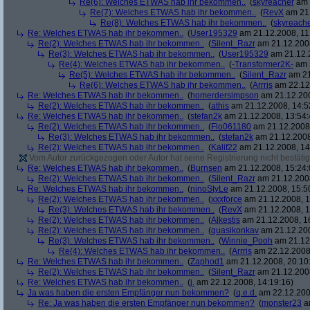
Re(6): Welches ETWAS hab ihr bekommen..
(
skyreacher
am 
Re(7): Welches ETWAS hab ihr bekommen..
(
RevX
am 21.
Re(8): Welches ETWAS hab ihr bekommen..
(
skyreach
Re: Welches ETWAS hab ihr bekommen..
(
User195329
am 21.12.2008, 11
Re(2): Welches ETWAS hab ihr bekommen..
(
Silent_Razr
am 21.12.2008
Re(3): Welches ETWAS hab ihr bekommen..
(
User195329
am 21.12.2
Re(4): Welches ETWAS hab ihr bekommen..
(
-Transformer2K-
am 2
Re(5): Welches ETWAS hab ihr bekommen..
(
Silent_Razr
am 21
Re(6): Welches ETWAS hab ihr bekommen..
(
Arrris
am 22.12.
Re: Welches ETWAS hab ihr bekommen..
(
homerdersimpson
am 21.12.200
Re(2): Welches ETWAS hab ihr bekommen..
(
athis
am 21.12.2008, 14:5
Re: Welches ETWAS hab ihr bekommen..
(
stefan2k
am 21.12.2008, 13:54:
Re(2): Welches ETWAS hab ihr bekommen..
(
Flo061180
am 21.12.2008,
Re(3): Welches ETWAS hab ihr bekommen..
(
stefan2k
am 21.12.2008
Re(2): Welches ETWAS hab ihr bekommen..
(
Kalif22
am 21.12.2008, 14
Vom Autor zurückgezogen oder Autor hat seine Registrierung nicht bestätig
Re: Welches ETWAS hab ihr bekommen..
(
Burnsen
am 21.12.2008, 15:24:
Re(2): Welches ETWAS hab ihr bekommen..
(
Silent_Razr
am 21.12.2008
Re: Welches ETWAS hab ihr bekommen..
(
ninoStyLe
am 21.12.2008, 15:5
Re(2): Welches ETWAS hab ihr bekommen..
(
xxxforce
am 21.12.2008, 1
Re(3): Welches ETWAS hab ihr bekommen..
(
RevX
am 21.12.2008, 1
Re(2): Welches ETWAS hab ihr bekommen..
(
Alkestis
am 21.12.2008, 1
Re(2): Welches ETWAS hab ihr bekommen..
(
quasikonkav
am 21.12.200
Re(3): Welches ETWAS hab ihr bekommen..
(
Winnie_Pooh
am 21.12.
Re(4): Welches ETWAS hab ihr bekommen..
(
Arrris
am 22.12.2008,
Re: Welches ETWAS hab ihr bekommen..
(
Zaphod1
am 21.12.2008, 20:10
Re(2): Welches ETWAS hab ihr bekommen..
(
Silent_Razr
am 21.12.2008
Re: Welches ETWAS hab ihr bekommen..
(
j.
am 22.12.2008, 14:19:16)
Ja was haben die ersten Empfänger nun bekommen?
(
q.e.d.
am 22.12.200
Re: Ja was haben die ersten Empfänger nun bekommen?
(
monster23
am