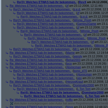
Re(3): Welches ETWAS hab ihr bekommen..
(
RevX
am 24.12.2008,
Re: Welches ETWAS hab ihr bekommen..
(
zf
am 23.12.2008, 12:11:46)
Re(2): Welches ETWAS hab ihr bekommen..
(
q.e.d.
am 23.12.2008, 12:
Re(3): Welches ETWAS hab ihr bekommen..
(
zf
am 23.12.2008, 12:2
Re(4): Welches ETWAS hab ihr bekommen..
(
q.e.d.
am 23.12.2008,
Re(2): Welches ETWAS hab ihr bekommen..
(
Winnie_Pooh
am 23.12.20
Re(3): Welches ETWAS hab ihr bekommen..
(
Games2Game
am 23.12
Re(3): Welches ETWAS hab ihr bekommen..
(
zf
am 23.12.2008, 12:2
Re(4): Welches ETWAS hab ihr bekommen..
(
Winnie_Pooh
am 23.
Re(5): Welches ETWAS hab ihr bekommen..
(
zf
am 23.12.2008,
Re(6): Welches ETWAS hab ihr bekommen..
(
Winnie_Pooh
a
Re(7): Welches ETWAS hab ihr bekommen..
(
zf
am 23.12.
Re(8): Welches ETWAS hab ihr bekommen..
(
Winnie_
Re(2): Welches ETWAS hab ihr bekommen..
(
Mr L
am 23.12.2008, 12:2
Re: Welches ETWAS hab ihr bekommen..
(
Marne
am 23.12.2008, 12:19:54
Re(2): Welches ETWAS hab ihr bekommen..
(
wendy
am 23.12.2008, 12
Re: Welches ETWAS hab ihr bekommen..
(
Belial2003
am 23.12.2008, 12:2
Re: Welches ETWAS hab ihr bekommen..
(
toco
am 23.12.2008, 12:26:26)
Re: Welches ETWAS hab ihr bekommen..
(
Atomicman
am 23.12.2008, 12:
Re(2): Welches ETWAS hab ihr bekommen..
(
bono_d70
am 23.12.2008,
Re(3): Welches ETWAS hab ihr bekommen..
(
Atomicman
am 23.12.20
Re(3): Welches ETWAS hab ihr bekommen..
(
vex
am 23.12.2008, 13:
Re: Welches ETWAS hab ihr bekommen..
(
HerzogKraut
am 23.12.2008, 12
Re(2): Welches ETWAS hab ihr bekommen..
(
Dominator2000
am 23.12.
Re(3): Welches ETWAS hab ihr bekommen..
(
L.Ton Tom
am 23.12.200
Re(4): Welches ETWAS hab ihr bekommen..
(
Dominator2000
am
Re(5): Welches ETWAS hab ihr bekommen..
(
L.Ton Tom
am 24
Re: Welches ETWAS hab ihr bekommen..
(
rofflo
am 23.12.2008, 12:41:44)
Vom Autor zurückgezogen oder Autor hat seine Registrierung nicht bestä
Re: Welches ETWAS hab ihr bekommen..
(
Noyx
am 23.12.2008, 12:48:32)