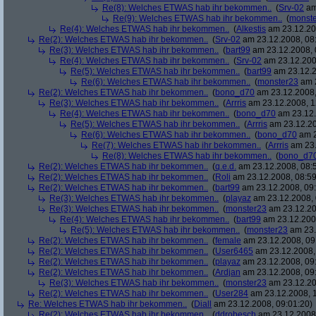
Re(8): Welches ETWAS hab ihr bekommen..
(
Srv-02
am
Re(9): Welches ETWAS hab ihr bekommen..
(
monst
Re(4): Welches ETWAS hab ihr bekommen..
(
Alkestis
am 23.12.20
Re(2): Welches ETWAS hab ihr bekommen..
(
Srv-02
am 23.12.2008, 08
Re(3): Welches ETWAS hab ihr bekommen..
(
bart99
am 23.12.2008, 
Re(4): Welches ETWAS hab ihr bekommen..
(
Srv-02
am 23.12.200
Re(5): Welches ETWAS hab ihr bekommen..
(
bart99
am 23.12.2
Re(6): Welches ETWAS hab ihr bekommen..
(
monster23
am 2
Re(2): Welches ETWAS hab ihr bekommen..
(
bono_d70
am 23.12.2008,
Re(3): Welches ETWAS hab ihr bekommen..
(
Arrris
am 23.12.2008, 1
Re(4): Welches ETWAS hab ihr bekommen..
(
bono_d70
am 23.12.
Re(5): Welches ETWAS hab ihr bekommen..
(
Arrris
am 23.12.20
Re(6): Welches ETWAS hab ihr bekommen..
(
bono_d70
am 2
Re(7): Welches ETWAS hab ihr bekommen..
(
Arrris
am 23.
Re(8): Welches ETWAS hab ihr bekommen..
(
bono_d7
Re(2): Welches ETWAS hab ihr bekommen..
(
q.e.d.
am 23.12.2008, 08:
Re(2): Welches ETWAS hab ihr bekommen..
(
Roli
am 23.12.2008, 08:59
Re(2): Welches ETWAS hab ihr bekommen..
(
bart99
am 23.12.2008, 09:
Re(3): Welches ETWAS hab ihr bekommen..
(
playaz
am 23.12.2008, 
Re(3): Welches ETWAS hab ihr bekommen..
(
monster23
am 23.12.20
Re(4): Welches ETWAS hab ihr bekommen..
(
bart99
am 23.12.2008
Re(5): Welches ETWAS hab ihr bekommen..
(
monster23
am 23.
Re(2): Welches ETWAS hab ihr bekommen..
(
female
am 23.12.2008, 09
Re(2): Welches ETWAS hab ihr bekommen..
(
User6465
am 23.12.2008,
Re(2): Welches ETWAS hab ihr bekommen..
(
playaz
am 23.12.2008, 09
Re(2): Welches ETWAS hab ihr bekommen..
(
Ardjan
am 23.12.2008, 09
Re(3): Welches ETWAS hab ihr bekommen..
(
monster23
am 23.12.20
Re(2): Welches ETWAS hab ihr bekommen..
(
User284
am 23.12.2008, 1
Re: Welches ETWAS hab ihr bekommen..
(
Diall
am 23.12.2008, 09:01:20)
Re(2): Welches ETWAS hab ihr bekommen..
(
ddrobesch
am 23.12.2008,