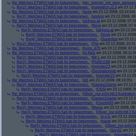
Re: Welches ETWAS hab ihr bekommen..
(
der_spinner_mit_dem_weissen
Re(2): Welches ETWAS hab ihr bekommen..
(
hometech.v2.0
am 23.12.2
Re: Welches ETWAS hab ihr bekommen..
(
farmi
am 23.12.2008, 03:24:54)
Re(2): Welches ETWAS hab ihr bekommen..
(
andvol
am 23.12.2008, 08
Re: Welches ETWAS hab ihr bekommen..
(
ok4you-at
am 23.12.2008, 07:2
Re(2): Welches ETWAS hab ihr bekommen..
(
Noyx
am 23.12.2008, 07:4
Re(3): Welches ETWAS hab ihr bekommen..
(
ok4you-at
am 23.12.200
Re(4): Welches ETWAS hab ihr bekommen..
(
Noyx
am 23.12.2008,
Re(4): Welches ETWAS hab ihr bekommen..
(
Superfast
am 23.12.2
Re(2): Welches ETWAS hab ihr bekommen..
(
Flip
am 23.12.2008, 10:31
Re: Welches ETWAS hab ihr bekommen..
(
bono_d70
am 23.12.2008, 07:2
Re: Welches ETWAS hab ihr bekommen..
(
Dr.Betz
am 23.12.2008, 08:11:0
Re(2): Welches ETWAS hab ihr bekommen..
(
Mr L
am 23.12.2008, 08:11
Re(2): Welches ETWAS hab ihr bekommen..
(
Flo061180
am 23.12.2008,
Re(2): Welches ETWAS hab ihr bekommen..
(
monster23
am 23.12.2008,
Re(2): Welches ETWAS hab ihr bekommen..
(
Desolationrob
am 23.12.20
Re(3): Welches ETWAS hab ihr bekommen..
(
monster23
am 23.12.20
Re: Welches ETWAS hab ihr bekommen..
(
td1
am 23.12.2008, 08:18:35)
Re(2): Welches ETWAS hab ihr bekommen..
(
Games2Game
am 23.12.2
Re(3): Welches ETWAS hab ihr bekommen..
(
OSSI
am 23.12.2008, 0
Re: Welches ETWAS hab ihr bekommen..
(
Oliver_nur echt mit 2 Kastratern
Re(2): Welches ETWAS hab ihr bekommen..
(
Games2Game
am 23.12.2
Re(3): Welches ETWAS hab ihr bekommen..
(
User6465
am 23.12.200
Re(2): Welches ETWAS hab ihr bekommen..
(
Marax
am 23.12.2008, 08:
Re(3): Welches ETWAS hab ihr bekommen..
(
Oliver_nur echt mit 2 K
Re(4): Welches ETWAS hab ihr bekommen..
(
q.e.d.
am 23.12.2008
Re(4): Welches ETWAS hab ihr bekommen..
(
hariw
am 23.12.2008
Re(5): Welches ETWAS hab ihr bekommen..
(
Oliver_nur echt mi
Re(6): Welches ETWAS hab ihr bekommen..
(
Srv-02
am 23.1
Re(7): Welches ETWAS hab ihr bekommen..
(
monster23
a