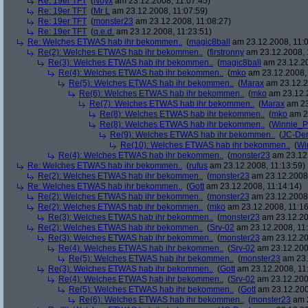
Re: 19er TFT
(
Noyx
am 23.12.2008, 11:07:45)
Re: 19er TFT
(
Mr L
am 23.12.2008, 11:07:59)
Re: 19er TFT
(
monster23
am 23.12.2008, 11:08:27)
Re: 19er TFT
(
q.e.d.
am 23.12.2008, 11:23:51)
Re: Welches ETWAS hab ihr bekommen..
(
magic8ball
am 23.12.2008, 11:0
Re(2): Welches ETWAS hab ihr bekommen..
(
firstronny
am 23.12.2008, 
Re(3): Welches ETWAS hab ihr bekommen..
(
magic8ball
am 23.12.20
Re(4): Welches ETWAS hab ihr bekommen..
(
mko
am 23.12.2008, 
Re(5): Welches ETWAS hab ihr bekommen..
(
Marax
am 23.12.2
Re(6): Welches ETWAS hab ihr bekommen..
(
mko
am 23.12.2
Re(7): Welches ETWAS hab ihr bekommen..
(
Marax
am 23
Re(8): Welches ETWAS hab ihr bekommen..
(
mko
am 23
Re(8): Welches ETWAS hab ihr bekommen..
(
Winnie_
Re(9): Welches ETWAS hab ihr bekommen..
(
JC-De
Re(10): Welches ETWAS hab ihr bekommen..
(
Wi
Re(4): Welches ETWAS hab ihr bekommen..
(
monster23
am 23.12.
Re: Welches ETWAS hab ihr bekommen..
(
rufus
am 23.12.2008, 11:13:59)
Re(2): Welches ETWAS hab ihr bekommen..
(
monster23
am 23.12.2008,
Re: Welches ETWAS hab ihr bekommen..
(
Gott
am 23.12.2008, 11:14:14)
Re(2): Welches ETWAS hab ihr bekommen..
(
monster23
am 23.12.2008,
Re(2): Welches ETWAS hab ihr bekommen..
(
mko
am 23.12.2008, 11:16
Re(3): Welches ETWAS hab ihr bekommen..
(
monster23
am 23.12.20
Re(2): Welches ETWAS hab ihr bekommen..
(
Srv-02
am 23.12.2008, 11:
Re(3): Welches ETWAS hab ihr bekommen..
(
monster23
am 23.12.20
Re(4): Welches ETWAS hab ihr bekommen..
(
Srv-02
am 23.12.2008
Re(5): Welches ETWAS hab ihr bekommen..
(
monster23
am 23.
Re(3): Welches ETWAS hab ihr bekommen..
(
Gott
am 23.12.2008, 11
Re(4): Welches ETWAS hab ihr bekommen..
(
Srv-02
am 23.12.2008
Re(5): Welches ETWAS hab ihr bekommen..
(
Gott
am 23.12.200
Re(6): Welches ETWAS hab ihr bekommen..
(
monster23
am 2