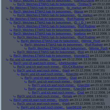
Re(2): Welches ETWAS hab ihr bekommen..
(
Games2Game
am 23.12.2
Re(3): Welches ETWAS hab ihr bekommen..
(
Tintifax76
am 23.12.200
Re: Welches ETWAS hab ihr bekommen..
(
to_markus
am 23.12.2008, 13:3
Re(2): Welches ETWAS hab ihr bekommen..
(
Marax
am 23.12.2008, 13:
Re(3): Welches ETWAS hab ihr bekommen..
(
to_markus
am 23.12.20
Re: Welches ETWAS hab ihr bekommen..
(
Rolf Rüdiger
am 23.12.2008, 13
Re(2): Welches ETWAS hab ihr bekommen..
(
D_I_D_I
am 23.12.2008, 1
Re(3): Welches ETWAS hab ihr bekommen..
(
Rolf Rüdiger
am 23.12.
Re(2): Welches ETWAS hab ihr bekommen..
(
quasikonkav
am 23.12.200
Re(2): Welches ETWAS hab ihr bekommen..
(
xxxforce
am 23.12.2008, 1
Re(3): Welches ETWAS hab ihr bekommen..
(
Rolf Rüdiger
am 23.12.
Re(4): Welches ETWAS hab ihr bekommen..
(
Winnie_Pooh
am 23.
Re(5): Welches ETWAS hab ihr bekommen..
(
Rolf Rüdiger
am 2
Re(6): Welches ETWAS hab ihr bekommen..
(
Winnie_Pooh
a
Re(3): Welches ETWAS hab ihr bekommen..
(
Roli
am 23.12.2008, 16
Re(2): Welches ETWAS hab ihr bekommen..
(
monster23
am 23.12.2008,
Re: und ich wart noch immer...
(
female
am 23.12.2008, 13:39:03)
Re(2): und ich wart noch immer...
(
chefchemiker
am 23.12.2008, 13:43:3
Re(3): und ich wart noch immer...
(
[DUCK]Butcher
am 23.12.2008, 13
Re(3): und ich wart noch immer...
(
Harti
am 23.12.2008, 13:47:55)
Re(4): und ich wart noch immer...
(
User284
am 23.12.2008, 13:51:
Re(5): und ich wart noch immer...
(
Diall
am 23.12.2008, 13:54:5
Re(6): und ich wart noch immer...
(
Harti
am 23.12.2008, 13:5
Re(7): und ich wart noch immer...
(
User284
am 23.12.2008
Re(6): und ich wart noch immer...
(
User284
am 23.12.2008, 1
Re(7): und ich wart noch immer...
(
Diall
am 23.12.2008, 14
Re(3): und ich wart noch immer...
(
female
am 23.12.2008, 13:59:41)
Re(2): und ich wart noch immer...
(
muhrly
am 23.12.2008, 13:48:56)
Re(3): und ich wart noch immer...
(
Harti
am 23.12.2008, 13:49:32)
Re(4): und ich wart noch immer...
(
user96106
am 23.12.2008, 13:5