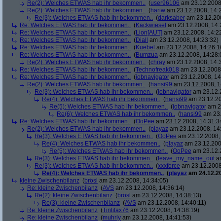
Re(2): Welches ETWAS hab ihr bekommen..
(
user96106
am 23.12.2008,
Re(2): Welches ETWAS hab ihr bekommen..
(
hariw
am 23.12.2008, 14:
Re(3): Welches ETWAS hab ihr bekommen..
(
darksaber
am 23.12.200
Re: Welches ETWAS hab ihr bekommen..
(
Kackwiesel
am 23.12.2008, 14:
Re: Welches ETWAS hab ihr bekommen..
(
Lion[AUT]
am 23.12.2008, 14:2
Re: Welches ETWAS hab ihr bekommen..
(
Diall
am 23.12.2008, 14:23:32)
Re: Welches ETWAS hab ihr bekommen..
(
Kuebel
am 23.12.2008, 14:26:1
Re: Welches ETWAS hab ihr bekommen..
(
Bumzua
am 23.12.2008, 14:28:
Re(2): Welches ETWAS hab ihr bekommen..
(
chray
am 23.12.2008, 14:
Re: Welches ETWAS hab ihr bekommen..
(
Technofreak018
am 23.12.2008,
Re: Welches ETWAS hab ihr bekommen..
(
jobnavigator
am 23.12.2008, 14
Re(2): Welches ETWAS hab ihr bekommen..
(
hansi99
am 23.12.2008, 1
Re(3): Welches ETWAS hab ihr bekommen..
(
jobnavigator
am 23.12.2
Re(4): Welches ETWAS hab ihr bekommen..
(
hansi99
am 23.12.20
Re(5): Welches ETWAS hab ihr bekommen..
(
jobnavigator
am 23
Re(6): Welches ETWAS hab ihr bekommen..
(
hansi99
am 23.
Re: Welches ETWAS hab ihr bekommen..
(
OoPee
am 23.12.2008, 14:31:3
Re(2): Welches ETWAS hab ihr bekommen..
(
playaz
am 23.12.2008, 14
Re(3): Welches ETWAS hab ihr bekommen..
(
OoPee
am 23.12.2008, 
Re(4): Welches ETWAS hab ihr bekommen..
(
playaz
am 23.12.200
Re(5): Welches ETWAS hab ihr bekommen..
(
OoPee
am 23.12.2
Re(3): Welches ETWAS hab ihr bekommen..
(
leave_my_name_out
am
Re(3): Welches ETWAS hab ihr bekommen..
(
xxxforce
am 23.12.2008
Re(4): Welches ETWAS hab ihr bekommen..
(
playaz
am 24.12.20
kleine Zwischenbilanz
(
brösl
am 23.12.2008, 14:34:05)
Re: kleine Zwischenbilanz
(
AVS
am 23.12.2008, 14:36:14)
Re(2): kleine Zwischenbilanz
(
brösl
am 23.12.2008, 14:38:13)
Re(3): kleine Zwischenbilanz
(
AVS
am 23.12.2008, 14:40:11)
Re: kleine Zwischenbilanz
(
Tintifax76
am 23.12.2008, 14:38:19)
Re: kleine Zwischenbilanz
(
muhrly
am 23.12.2008, 14:41:53)