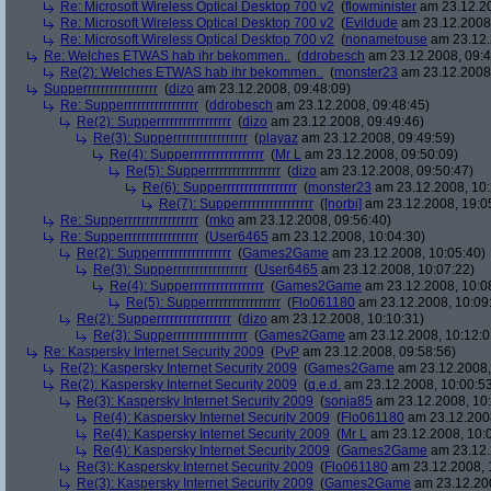
Re: Microsoft Wireless Optical Desktop 700 v2
(
flowminister
am 23.12.20
Re: Microsoft Wireless Optical Desktop 700 v2
(
Evildude
am 23.12.2008,
Re: Microsoft Wireless Optical Desktop 700 v2
(
nonametouse
am 23.12.
Re: Welches ETWAS hab ihr bekommen..
(
ddrobesch
am 23.12.2008, 09:4
Re(2): Welches ETWAS hab ihr bekommen..
(
monster23
am 23.12.2008,
Supperrrrrrrrrrrrrrrrr
(
dizo
am 23.12.2008, 09:48:09)
Re: Supperrrrrrrrrrrrrrrrr
(
ddrobesch
am 23.12.2008, 09:48:45)
Re(2): Supperrrrrrrrrrrrrrrrr
(
dizo
am 23.12.2008, 09:49:46)
Re(3): Supperrrrrrrrrrrrrrrrr
(
playaz
am 23.12.2008, 09:49:59)
Re(4): Supperrrrrrrrrrrrrrrrr
(
Mr L
am 23.12.2008, 09:50:09)
Re(5): Supperrrrrrrrrrrrrrrrr
(
dizo
am 23.12.2008, 09:50:47)
Re(6): Supperrrrrrrrrrrrrrrrr
(
monster23
am 23.12.2008, 10:
Re(7): Supperrrrrrrrrrrrrrrrr
(
[norbi]
am 23.12.2008, 19:0
Re: Supperrrrrrrrrrrrrrrrr
(
mko
am 23.12.2008, 09:56:40)
Re: Supperrrrrrrrrrrrrrrrr
(
User6465
am 23.12.2008, 10:04:30)
Re(2): Supperrrrrrrrrrrrrrrrr
(
Games2Game
am 23.12.2008, 10:05:40)
Re(3): Supperrrrrrrrrrrrrrrrr
(
User6465
am 23.12.2008, 10:07:22)
Re(4): Supperrrrrrrrrrrrrrrrr
(
Games2Game
am 23.12.2008, 10:0
Re(5): Supperrrrrrrrrrrrrrrrr
(
Flo061180
am 23.12.2008, 10:09
Re(2): Supperrrrrrrrrrrrrrrrr
(
dizo
am 23.12.2008, 10:10:31)
Re(3): Supperrrrrrrrrrrrrrrrr
(
Games2Game
am 23.12.2008, 10:12:0
Re: Kaspersky Internet Security 2009
(
PvP
am 23.12.2008, 09:58:56)
Re(2): Kaspersky Internet Security 2009
(
Games2Game
am 23.12.2008,
Re(2): Kaspersky Internet Security 2009
(
q.e.d.
am 23.12.2008, 10:00:5
Re(3): Kaspersky Internet Security 2009
(
sonja85
am 23.12.2008, 10:
Re(4): Kaspersky Internet Security 2009
(
Flo061180
am 23.12.2008
Re(4): Kaspersky Internet Security 2009
(
Mr L
am 23.12.2008, 10:
Re(4): Kaspersky Internet Security 2009
(
Games2Game
am 23.12.
Re(3): Kaspersky Internet Security 2009
(
Flo061180
am 23.12.2008, 
Re(3): Kaspersky Internet Security 2009
(
Games2Game
am 23.12.200