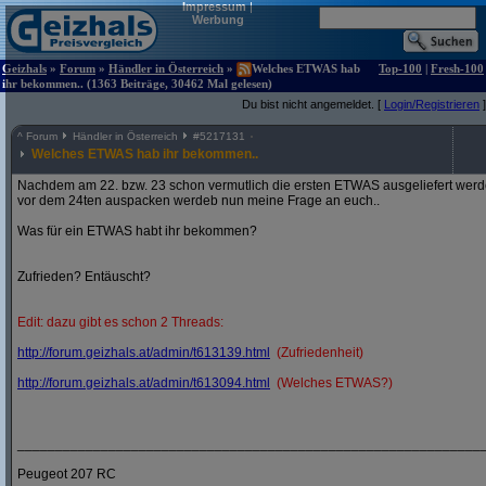
Impressum
|
Werbung
Geizhals
»
Forum
»
Händler in Österreich
»
Welches ETWAS hab
Top-100
|
Fresh-100
ihr bekommen.. (1363 Beiträge, 30462 Mal gelesen)
Du bist nicht angemeldet. [
Login/Registrieren
]
^
Forum
Händler in Österreich
#
5217131
Welches ETWAS hab ihr bekommen..
Nachdem am 22. bzw. 23 schon vermutlich die ersten ETWAS ausgeliefert werden
vor dem 24ten auspacken werdeb nun meine Frage an euch..
Was für ein ETWAS habt ihr bekommen?
Zufrieden? Entäuscht?
Edit: dazu gibt es schon 2 Threads:
http:/
/
forum.geizhals.at/
admin/
t613139.html
(Zufriedenheit)
http:/
/
forum.geizhals.at/
admin/
t613094.html
(Welches ETWAS?)
_____________________________________________________________
Peugeot 207 RC