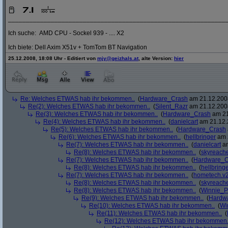
_____________________________________________________________
Ich suche: AMD CPU - Sockel 939 - .... X2
Ich biete: Dell Axim X51v + TomTom BT Navigation
25.12.2008, 18:08 Uhr - Editiert von
mjy@geizhals.at
, alte Version:
hier
Re: Welches ETWAS hab ihr bekommen..
(
Hardware_Crash
am 21.12.2008
Re(2): Welches ETWAS hab ihr bekommen..
(
Silent_Razr
am 21.12.2008
Re(3): Welches ETWAS hab ihr bekommen..
(
Hardware_Crash
am 21
Re(4): Welches ETWAS hab ihr bekommen..
(
danielcart
am 21.12.
Re(5): Welches ETWAS hab ihr bekommen..
(
Hardware_Crash
Re(6): Welches ETWAS hab ihr bekommen..
(
hellbringer
am 2
Re(7): Welches ETWAS hab ihr bekommen..
(
danielcart
am
Re(8): Welches ETWAS hab ihr bekommen..
(
skyreach
Re(7): Welches ETWAS hab ihr bekommen..
(
Hardware_C
Re(8): Welches ETWAS hab ihr bekommen..
(
hellbring
Re(7): Welches ETWAS hab ihr bekommen..
(
hometech.v2
Re(8): Welches ETWAS hab ihr bekommen..
(
skyreach
Re(8): Welches ETWAS hab ihr bekommen..
(
Winnie_
Re(9): Welches ETWAS hab ihr bekommen..
(
Hardw
Re(10): Welches ETWAS hab ihr bekommen..
(
Wi
Re(11): Welches ETWAS hab ihr bekommen..
(
Re(12): Welches ETWAS hab ihr bekommen.