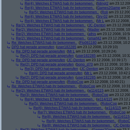
Re(4): Welches ETWAS hab ihr bekommen..
(
fstingl2
am 23.12.200
Re(4): Welches ETWAS hab ihr bekommen..
(
Games2Game
am 23
Re(5): Welches ETWAS hab ihr bekommen..
(
Roli
am 23.12.200
Re(4): Welches ETWAS hab ihr bekommen..
(
Srv-02
am 23.12.200
Re(4): Welches ETWAS hab ihr bekommen..
(
Mr L
am 23.12.2008,
Re(2): Welches ETWAS hab ihr bekommen..
(
JC-Denton
am 23.12.2008,
Re(2): Welches ETWAS hab ihr bekommen..
(
Madler
am 23.12.2008, 10
Re(2): Welches ETWAS hab ihr bekommen..
(
athis
am 23.12.2008, 10:5
Re(2): Welches ETWAS hab ihr bekommen..
(
smart42
am 23.12.2008, 1
Re: Welches ETWAS hab ihr bekommen..
(
Flo061180
am 23.12.2008, 10:2
DPD hat gerade angerufen
(
user182285
am 23.12.2008, 10:29:10)
Re: DPD hat gerade angerufen
(
Mr L
am 23.12.2008, 10:29:24)
Re(2): DPD hat gerade angerufen
(
user182285
am 23.12.2008, 10:3
Re: DPD hat gerade angerufen
(
JC-Denton
am 23.12.2008, 10:39:17)
Re(2): DPD hat gerade angerufen
(
bono_d70
am 23.12.2008, 10:39:
Re(3): DPD hat gerade angerufen
(
JC-Denton
am 23.12.2008, 10:
Re(4): DPD hat gerade angerufen
(
Mr L
am 23.12.2008, 10:42:
Re(2): DPD hat gerade angerufen
(
user182285
am 23.12.2008, 10:4
Re: DPD hat gerade angerufen
(
RoboCop
am 23.12.2008, 10:40:21)
Re: Welches ETWAS hab ihr bekommen..
(
RoboCop
am 23.12.2008, 10:31
Re(2): Welches ETWAS hab ihr bekommen..
(
w114/115
am 23.12.2008, 
Re(3): Welches ETWAS hab ihr bekommen..
(
RoboCop
am 23.12.200
Re(4): Welches ETWAS hab ihr bekommen..
(
w114/115
am 23.12.2
Re(5): Welches ETWAS hab ihr bekommen..
(
RoboCop
am 23.1
Re(6): Welches ETWAS hab ihr bekommen..
(
w114/115
am 23
Re(7): Welches ETWAS hab ihr bekommen..
(
RoboCop
am
Re(8): Welches ETWAS hab ihr bekommen..
(
w114/115
Re(9): Welches ETWAS hab ihr bekommen..
(
RoboC
Re(8): Welches ETWAS hab ihr bekommen..
(
JC-Dento
Re(3): Welches ETWAS hab ihr bekommen..
(
Games2Game
am 23.12