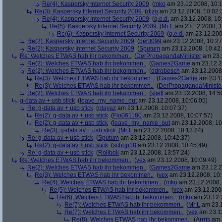
Re(4): Kaspersky Internet Security 2009
(
mko
am 23.12.2008, 10:1
Re(3): Kaspersky Internet Security 2009
(
dizo
am 23.12.2008, 10:02:
Re(4): Kaspersky Internet Security 2009
(
q.e.d.
am 23.12.2008, 10
Re(5): Kaspersky Internet Security 2009
(
Mr L
am 23.12.2008, 1
Re(6): Kaspersky Internet Security 2009
(
q.e.d.
am 23.12.200
Re(2): Kaspersky Internet Security 2009
(
bertl099
am 23.12.2008, 10:27
Re(2): Kaspersky Internet Security 2009
(
Sputum
am 23.12.2008, 10:42
Re: Welches ETWAS hab ihr bekommen..
(
DerPropagandaMinister
am 23.1
Re(2): Welches ETWAS hab ihr bekommen..
(
Games2Game
am 23.12.2
Re(2): Welches ETWAS hab ihr bekommen..
(
ddrobesch
am 23.12.2008,
Re(3): Welches ETWAS hab ihr bekommen..
(
Games2Game
am 23.12
Re(3): Welches ETWAS hab ihr bekommen..
(
DerPropagandaMiniste
Re(2): Welches ETWAS hab ihr bekommen..
(
stiefl
am 23.12.2008, 14:5
g-data av + usb stick
(
leave_my_name_out
am 23.12.2008, 10:06:05)
Re: g-data av + usb stick
(
playaz
am 23.12.2008, 10:07:37)
Re(2): g-data av + usb stick
(
Flo061180
am 23.12.2008, 10:07:57)
Re(2): g-data av + usb stick
(
leave_my_name_out
am 23.12.2008, 10
Re(3): g-data av + usb stick
(
Mr L
am 23.12.2008, 10:13:24)
Re: g-data av + usb stick
(
Sputum
am 23.12.2008, 10:42:37)
Re(2): g-data av + usb stick
(
schop18
am 23.12.2008, 10:45:49)
Re: g-data av + usb stick
(
Roliboli
am 23.12.2008, 13:57:24)
Re: Welches ETWAS hab ihr bekommen..
(
vex
am 23.12.2008, 10:09:49)
Re(2): Welches ETWAS hab ihr bekommen..
(
Games2Game
am 23.12.2
Re(3): Welches ETWAS hab ihr bekommen..
(
vex
am 23.12.2008, 10:
Re(4): Welches ETWAS hab ihr bekommen..
(
mko
am 23.12.2008, 
Re(5): Welches ETWAS hab ihr bekommen..
(
vex
am 23.12.2008
Re(6): Welches ETWAS hab ihr bekommen..
(
mko
am 23.12.2
Re(7): Welches ETWAS hab ihr bekommen..
(
Mr L
am 23.1
Re(7): Welches ETWAS hab ihr bekommen..
(
vex
am 23.12
Re(8): Welches ETWAS hab ihr bekommen..
(
Arrris
am 2