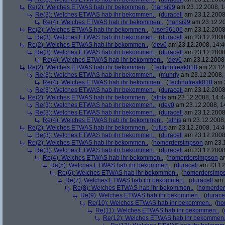
Re(2): Welches ETWAS hab ihr bekommen..
(
hansi99
am 23.12.2008, 1
Re(3): Welches ETWAS hab ihr bekommen..
(
duracell
am 23.12.2008,
Re(4): Welches ETWAS hab ihr bekommen..
(
hansi99
am 23.12.20
Re(2): Welches ETWAS hab ihr bekommen..
(
user96106
am 23.12.2008,
Re(3): Welches ETWAS hab ihr bekommen..
(
duracell
am 23.12.2008,
Re(2): Welches ETWAS hab ihr bekommen..
(
dev0
am 23.12.2008, 14:4
Re(3): Welches ETWAS hab ihr bekommen..
(
duracell
am 23.12.2008,
Re(4): Welches ETWAS hab ihr bekommen..
(
dev0
am 23.12.2008,
Re(2): Welches ETWAS hab ihr bekommen..
(
Technofreak018
am 23.12.
Re(3): Welches ETWAS hab ihr bekommen..
(
muhrly
am 23.12.2008, 
Re(4): Welches ETWAS hab ihr bekommen..
(
Technofreak018
am 2
Re(3): Welches ETWAS hab ihr bekommen..
(
duracell
am 23.12.2008,
Re(2): Welches ETWAS hab ihr bekommen..
(
athis
am 23.12.2008, 14:4
Re(3): Welches ETWAS hab ihr bekommen..
(
dev0
am 23.12.2008, 1
Re(3): Welches ETWAS hab ihr bekommen..
(
duracell
am 23.12.2008,
Re(4): Welches ETWAS hab ihr bekommen..
(
athis
am 23.12.2008,
Re(2): Welches ETWAS hab ihr bekommen..
(
rufus
am 23.12.2008, 14:4
Re(3): Welches ETWAS hab ihr bekommen..
(
duracell
am 23.12.2008,
Re(2): Welches ETWAS hab ihr bekommen..
(
homerdersimpson
am 23.1
Re(3): Welches ETWAS hab ihr bekommen..
(
duracell
am 23.12.2008,
Re(4): Welches ETWAS hab ihr bekommen..
(
homerdersimpson
am
Re(5): Welches ETWAS hab ihr bekommen..
(
duracell
am 23.12.
Re(6): Welches ETWAS hab ihr bekommen..
(
homerdersimp
Re(7): Welches ETWAS hab ihr bekommen..
(
duracell
am 2
Re(8): Welches ETWAS hab ihr bekommen..
(
homerder
Re(9): Welches ETWAS hab ihr bekommen..
(
durace
Re(10): Welches ETWAS hab ihr bekommen..
(
ho
Re(11): Welches ETWAS hab ihr bekommen..
(
Re(12): Welches ETWAS hab ihr bekommen.