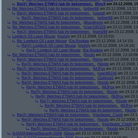
Re(2): Welches ETWAS hab ihr bekommen..
(
RevX
am 24.12.2008, 15
Re: Welches ETWAS hab ihr bekommen..
(
artner88
am 23.12.2008, 13:11:
Re(2): Welches ETWAS hab ihr bekommen..
(
xxandl
am 23.12.2008, 13
Re(3): Welches ETWAS hab ihr bekommen..
(
artner88
am 23.12.2008
Re: Welches ETWAS hab ihr bekommen..
(
Blacktronix
am 23.12.2008, 13:
Re: Welches ETWAS hab ihr bekommen..
(
User195329
am 23.12.2008, 13
Re(2): Welches ETWAS hab ihr bekommen..
(
hansi99
am 23.12.2008, 1
Logitech G5 Laser Mouse
(
muhrly
am 23.12.2008, 13:15:53)
Re: Logitech G5 Laser Mouse
(
Da Rookee
am 23.12.2008, 14:14:15)
Re(2): Logitech G5 Laser Mouse
(
muhrly
am 23.12.2008, 14:19:16)
Re(3): Logitech G5 Laser Mouse
(
Da Rookee
am 23.12.2008, 14:2
Re: Welches ETWAS hab ihr bekommen..
(
Nooto
am 23.12.2008, 13:16:09
Re(2): Welches ETWAS hab ihr bekommen..
(
Noyx
am 23.12.2008, 13:2
Re(3): Welches ETWAS hab ihr bekommen..
(
Nooto
am 23.12.2008, 
Re(2): Welches ETWAS hab ihr bekommen..
(
MJFox
am 23.12.2008, 13
Re(3): Welches ETWAS hab ihr bekommen..
(
user96106
am 23.12.20
Re(3): Welches ETWAS hab ihr bekommen..
(
Zaphod1
am 23.12.2008
Re(3): Welches ETWAS hab ihr bekommen..
(
Nooto
am 23.12.2008, 
Re(4): Welches ETWAS hab ihr bekommen..
(
MJFox
am 23.12.200
Re(5): Welches ETWAS hab ihr bekommen..
(
Nooto
am 23.12.2
Re(6): Welches ETWAS hab ihr bekommen..
(
MJFox
am 23.1
Re(7): Welches ETWAS hab ihr bekommen..
(
Nooto
am 23
Re(8): Welches ETWAS hab ihr bekommen..
(
MJFox
am
Re(9): Welches ETWAS hab ihr bekommen..
(
Nooto
Re(2): Welches ETWAS hab ihr bekommen..
(
Hardware_Crash
am 23.12
Re(3): Welches ETWAS hab ihr bekommen..
(
Nooto
am 23.12.2008, 
Re(4): Welches ETWAS hab ihr bekommen..
(
Hardware_Crash
am 
Re(5): Welches ETWAS hab ihr bekommen..
(
Nooto
am 23.12.2
G-DATA InternetSecurity 2009
(
Sirius
am 23.12.2008, 13:19:09)