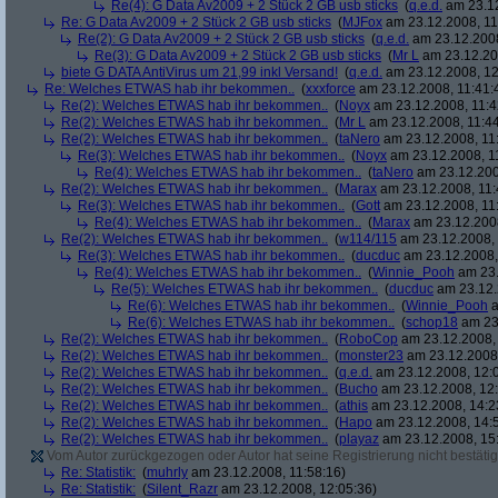
Re(4): G Data Av2009 + 2 Stück 2 GB usb sticks
(
q.e.d.
am 23.12
Re: G Data Av2009 + 2 Stück 2 GB usb sticks
(
MJFox
am 23.12.2008, 11
Re(2): G Data Av2009 + 2 Stück 2 GB usb sticks
(
q.e.d.
am 23.12.2008
Re(3): G Data Av2009 + 2 Stück 2 GB usb sticks
(
Mr L
am 23.12.20
biete G DATA AntiVirus um 21,99 inkl Versand!
(
q.e.d.
am 23.12.2008, 12
Re: Welches ETWAS hab ihr bekommen..
(
xxxforce
am 23.12.2008, 11:41:
Re(2): Welches ETWAS hab ihr bekommen..
(
Noyx
am 23.12.2008, 11:4
Re(2): Welches ETWAS hab ihr bekommen..
(
Mr L
am 23.12.2008, 11:44
Re(2): Welches ETWAS hab ihr bekommen..
(
taNero
am 23.12.2008, 11
Re(3): Welches ETWAS hab ihr bekommen..
(
Noyx
am 23.12.2008, 1
Re(4): Welches ETWAS hab ihr bekommen..
(
taNero
am 23.12.200
Re(2): Welches ETWAS hab ihr bekommen..
(
Marax
am 23.12.2008, 11:
Re(3): Welches ETWAS hab ihr bekommen..
(
Gott
am 23.12.2008, 11
Re(4): Welches ETWAS hab ihr bekommen..
(
Marax
am 23.12.2008
Re(2): Welches ETWAS hab ihr bekommen..
(
w114/115
am 23.12.2008, 
Re(3): Welches ETWAS hab ihr bekommen..
(
ducduc
am 23.12.2008,
Re(4): Welches ETWAS hab ihr bekommen..
(
Winnie_Pooh
am 23.
Re(5): Welches ETWAS hab ihr bekommen..
(
ducduc
am 23.12.
Re(6): Welches ETWAS hab ihr bekommen..
(
Winnie_Pooh
a
Re(6): Welches ETWAS hab ihr bekommen..
(
schop18
am 23.
Re(2): Welches ETWAS hab ihr bekommen..
(
RoboCop
am 23.12.2008, 
Re(2): Welches ETWAS hab ihr bekommen..
(
monster23
am 23.12.2008,
Re(2): Welches ETWAS hab ihr bekommen..
(
q.e.d.
am 23.12.2008, 12:
Re(2): Welches ETWAS hab ihr bekommen..
(
Bucho
am 23.12.2008, 12:
Re(2): Welches ETWAS hab ihr bekommen..
(
athis
am 23.12.2008, 14:2
Re(2): Welches ETWAS hab ihr bekommen..
(
Hapo
am 23.12.2008, 14:
Re(2): Welches ETWAS hab ihr bekommen..
(
playaz
am 23.12.2008, 15
Vom Autor zurückgezogen oder Autor hat seine Registrierung nicht bestätig
Re: Statistik:
(
muhrly
am 23.12.2008, 11:58:16)
Re: Statistik:
(
Silent_Razr
am 23.12.2008, 12:05:36)