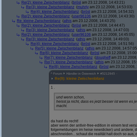
Re(2): kleine Zwischenbilanz
(
brösl
am 23.12.2008, 14:43:21)
Re(3): kleine Zwischenbilanz
(
muhrly
am 23.12.2008, 14:53:03)
Re(4): kleine Zwischenbilanz
(
brösl
am 23.12.2008, 14:54:32)
Re(2): kleine Zwischenbilanz
(
user96106
am 23.12.2008, 14:43:30)
Re: kleine Zwischenbilanz
(
athis
am 23.12.2008, 14:43:25)
Re(2): kleine Zwischenbilanz
(
brösl
am 23.12.2008, 14:44:47)
Re(3): kleine Zwischenbilanz
(
athis
am 23.12.2008, 14:47:03)
Re(2): kleine Zwischenbilanz
(
user96106
am 23.12.2008, 14:45:05)
Re(3): kleine Zwischenbilanz
(
athis
am 23.12.2008, 14:49:03)
Re(4): kleine Zwischenbilanz
(
brösl
am 23.12.2008, 14:51:56)
Re(5): kleine Zwischenbilanz
(
athis
am 23.12.2008, 14:57:05
Re(6): kleine Zwischenbilanz
(
brösl
am 23.12.2008, 15:00
Re(7): kleine Zwischenbilanz
(
dougheff
am 23.12.2008,
Re(7): kleine Zwischenbilanz
(
athis
am 23.12.2008, 15:
Re(8): kleine Zwischenbilanz
(
brösl
am 23.12.2008, 
^
Forum
Händler in Österreich
#
5212945
Re(9): kleine Zwischenbilanz
1 .
und wenn schon,
heisst ja nicht, dass es jetzt besser ist wenn es 
macht.
da hast du recht!
aber wenn der antivir-free-edition in einem test vers
folgemeldungen im heise newsticker) und andere, di
abschneiden... schaut die realität halt doch so aus