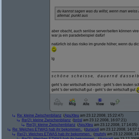
du kannst sagen was du willst, wenn man weiss au
allemal. punkt aus
aber obacht, auch seriöse server/seiten können viren
war ja ein paradebeispiel dafür!
natürlich ist das risiko im grunde höher, wenn du dic
lg
s c h ö n e s c h e i s s e, d a u e r n d d a s s e l b
geht 's der wirtschaft schlecht - geht 's den leuten sc
geht 's der wirtschaft gut - geht 's der wirtschaft gut
Re: kleine Zwischenbilanz
(
ApuXteu
am 23.12.2008, 15:22:47)
Re(2): kleine Zwischenbilanz
(
brösl
am 23.12.2008, 16:07:21)
Re(3): kleine Zwischenbilanz
(
ApuXteu
am 23.12.2008, 17:14:05)
Re: Welches ETWAS hab ihr bekommen..
(
duracell
am 23.12.2008, 14:37:
Re(2): Welches ETWAS hab ihr bekommen..
(
muhrly
am 23.12.2008, 14
Re(3): Welches ETWAS hab ihr bekommen..
(
duracell
am 23.12.2008,