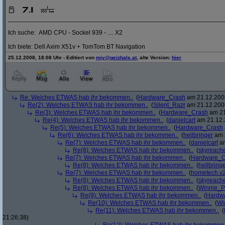
_____________________________________________________________
Ich suche: AMD CPU - Sockel 939 - .... X2
Ich biete: Dell Axim X51v + TomTom BT Navigation
25.12.2008, 18:08 Uhr - Editiert von
mjy@geizhals.at
, alte Version:
hier
Re: Welches ETWAS hab ihr bekommen..
(
Hardware_Crash
am 21.12.2008
Re(2): Welches ETWAS hab ihr bekommen..
(
Silent_Razr
am 21.12.2008
Re(3): Welches ETWAS hab ihr bekommen..
(
Hardware_Crash
am 21
Re(4): Welches ETWAS hab ihr bekommen..
(
danielcart
am 21.12.
Re(5): Welches ETWAS hab ihr bekommen..
(
Hardware_Crash
Re(6): Welches ETWAS hab ihr bekommen..
(
hellbringer
am 2
Re(7): Welches ETWAS hab ihr bekommen..
(
danielcart
am
Re(8): Welches ETWAS hab ihr bekommen..
(
skyreach
Re(7): Welches ETWAS hab ihr bekommen..
(
Hardware_C
Re(8): Welches ETWAS hab ihr bekommen..
(
hellbring
Re(7): Welches ETWAS hab ihr bekommen..
(
hometech.v2
Re(8): Welches ETWAS hab ihr bekommen..
(
skyreach
Re(8): Welches ETWAS hab ihr bekommen..
(
Winnie_
Re(9): Welches ETWAS hab ihr bekommen..
(
Hardw
Re(10): Welches ETWAS hab ihr bekommen..
(
Wi
Re(11): Welches ETWAS hab ihr bekommen..
(
21:26:38)