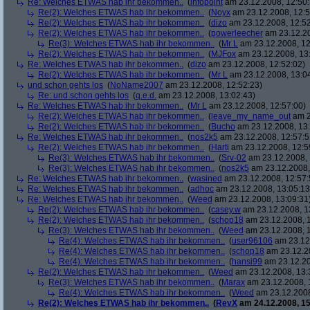
Re: Welches ETWAS hab ihr bekommen..
(
infopoint
am 23.12.2008, 12:50:
Re(2): Welches ETWAS hab ihr bekommen..
(
Noyx
am 23.12.2008, 12:5
Re(2): Welches ETWAS hab ihr bekommen..
(
dizo
am 23.12.2008, 12:52
Re(2): Welches ETWAS hab ihr bekommen..
(
powerleecher
am 23.12.20
Re(3): Welches ETWAS hab ihr bekommen..
(
Mr L
am 23.12.2008, 12
Re(2): Welches ETWAS hab ihr bekommen..
(
MJFox
am 23.12.2008, 13
Re: Welches ETWAS hab ihr bekommen..
(
dizo
am 23.12.2008, 12:52:02)
Re(2): Welches ETWAS hab ihr bekommen..
(
Mr L
am 23.12.2008, 13:0
und schon gehts los
(
NoName2007
am 23.12.2008, 12:52:23)
Re: und schon gehts los
(
q.e.d.
am 23.12.2008, 13:02:43)
Re: Welches ETWAS hab ihr bekommen..
(
Mr L
am 23.12.2008, 12:57:00)
Re(2): Welches ETWAS hab ihr bekommen..
(
leave_my_name_out
am 2
Re(2): Welches ETWAS hab ihr bekommen..
(
Bucho
am 23.12.2008, 13:
Re: Welches ETWAS hab ihr bekommen..
(
nos2k5
am 23.12.2008, 12:57:5
Re(2): Welches ETWAS hab ihr bekommen..
(
Harti
am 23.12.2008, 12:5
Re(3): Welches ETWAS hab ihr bekommen..
(
Srv-02
am 23.12.2008, 
Re(3): Welches ETWAS hab ihr bekommen..
(
nos2k5
am 23.12.2008,
Re: Welches ETWAS hab ihr bekommen..
(
wasined
am 23.12.2008, 12:57:
Re: Welches ETWAS hab ihr bekommen..
(
adhoc
am 23.12.2008, 13:05:13
Re: Welches ETWAS hab ihr bekommen..
(
Weed
am 23.12.2008, 13:09:31
Re(2): Welches ETWAS hab ihr bekommen..
(
casey.w
am 23.12.2008, 1
Re(2): Welches ETWAS hab ihr bekommen..
(
schop18
am 23.12.2008, 1
Re(3): Welches ETWAS hab ihr bekommen..
(
Weed
am 23.12.2008, 1
Re(4): Welches ETWAS hab ihr bekommen..
(
user96106
am 23.12.
Re(4): Welches ETWAS hab ihr bekommen..
(
schop18
am 23.12.20
Re(4): Welches ETWAS hab ihr bekommen..
(
hansi99
am 23.12.20
Re(2): Welches ETWAS hab ihr bekommen..
(
Weed
am 23.12.2008, 13:
Re(3): Welches ETWAS hab ihr bekommen..
(
Marax
am 23.12.2008, 
Re(4): Welches ETWAS hab ihr bekommen..
(
Weed
am 23.12.2008
Re(2): Welches ETWAS hab ihr bekommen..
(
RevX
am 24.12.2008, 15