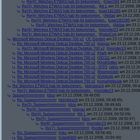
Re(4): Welches ETWAS hab ihr bekommen..
(
User284
am 23.12.20
Re(3): Welches ETWAS hab ihr bekommen..
(
Mr L
am 23.12.2008, 09
Re(3): Welches ETWAS hab ihr bekommen..
(
user182285
am 23.12.2
Re(4): Welches ETWAS hab ihr bekommen..
(
Akilae
am 23.12.2008
Re(5): Welches ETWAS hab ihr bekommen..
(
user182285
am 23
Re(6): Welches ETWAS hab ihr bekommen..
(
Akilae
am 23.12
Re(3): Welches ETWAS hab ihr bekommen..
(
monster23
am 23.12.20
Re(3): Welches ETWAS hab ihr bekommen..
(
RoboCop
am 23.12.200
Microsoft Wireless Optical Desktop 700 v2
(
JC-Denton
am 23.12.2008, 09:
Re: Microsoft Wireless Optical Desktop 700 v2
(
playaz
am 23.12.2008, 0
Re(2): Microsoft Wireless Optical Desktop 700 v2
(
monster23
am 23.1
Re: Microsoft Wireless Optical Desktop 700 v2
(
Harti
am 23.12.2008, 09
Re: Microsoft Wireless Optical Desktop 700 v2
(
DD111
am 23.12.2008, 0
Re: Microsoft Wireless Optical Desktop 700 v2
(
KindGottes
am 23.12.200
Re: Microsoft Wireless Optical Desktop 700 v2 - DITO
(
athis
am 23.12.20
Re: Microsoft Wireless Optical Desktop 700 v2
(
flowminister
am 23.12.20
Re: Microsoft Wireless Optical Desktop 700 v2
(
Evildude
am 23.12.2008,
Re: Microsoft Wireless Optical Desktop 700 v2
(
nonametouse
am 23.12.
Re: Welches ETWAS hab ihr bekommen..
(
ddrobesch
am 23.12.2008, 09:4
Re(2): Welches ETWAS hab ihr bekommen..
(
monster23
am 23.12.2008,
Supperrrrrrrrrrrrrrrrr
(
dizo
am 23.12.2008, 09:48:09)
Re: Supperrrrrrrrrrrrrrrrr
(
ddrobesch
am 23.12.2008, 09:48:45)
Re(2): Supperrrrrrrrrrrrrrrrr
(
dizo
am 23.12.2008, 09:49:46)
Re(3): Supperrrrrrrrrrrrrrrrr
(
playaz
am 23.12.2008, 09:49:59)
Re(4): Supperrrrrrrrrrrrrrrrr
(
Mr L
am 23.12.2008, 09:50:09)
Re(5): Supperrrrrrrrrrrrrrrrr
(
dizo
am 23.12.2008, 09:50:47)
Re(6): Supperrrrrrrrrrrrrrrrr
(
monster23
am 23.12.2008, 10:
Re(7): Supperrrrrrrrrrrrrrrrr
(
[norbi]
am 23.12.2008, 19:0
Re: Supperrrrrrrrrrrrrrrrr
(
mko
am 23.12.2008, 09:56:40)
Re: Supperrrrrrrrrrrrrrrrr
(
User6465
am 23.12.2008, 10:04:30)