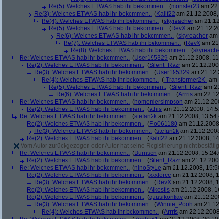
Re(5): Welches ETWAS hab ihr bekommen..
(
monster23
am 22.
Re(3): Welches ETWAS hab ihr bekommen..
(
Kalif22
am 21.12.2008, 
Re(4): Welches ETWAS hab ihr bekommen..
(
skyreacher
am 21.12
Re(5): Welches ETWAS hab ihr bekommen..
(
RevX
am 21.12.20
Re(6): Welches ETWAS hab ihr bekommen..
(
skyreacher
am 
Re(7): Welches ETWAS hab ihr bekommen..
(
RevX
am 21.
Re(8): Welches ETWAS hab ihr bekommen..
(
skyreach
Re: Welches ETWAS hab ihr bekommen..
(
User195329
am 21.12.2008, 11
Re(2): Welches ETWAS hab ihr bekommen..
(
Silent_Razr
am 21.12.2008
Re(3): Welches ETWAS hab ihr bekommen..
(
User195329
am 21.12.2
Re(4): Welches ETWAS hab ihr bekommen..
(
-Transformer2K-
am 2
Re(5): Welches ETWAS hab ihr bekommen..
(
Silent_Razr
am 21
Re(6): Welches ETWAS hab ihr bekommen..
(
Arrris
am 22.12.
Re: Welches ETWAS hab ihr bekommen..
(
homerdersimpson
am 21.12.200
Re(2): Welches ETWAS hab ihr bekommen..
(
athis
am 21.12.2008, 14:5
Re: Welches ETWAS hab ihr bekommen..
(
stefan2k
am 21.12.2008, 13:54:
Re(2): Welches ETWAS hab ihr bekommen..
(
Flo061180
am 21.12.2008,
Re(3): Welches ETWAS hab ihr bekommen..
(
stefan2k
am 21.12.2008
Re(2): Welches ETWAS hab ihr bekommen..
(
Kalif22
am 21.12.2008, 14
Vom Autor zurückgezogen oder Autor hat seine Registrierung nicht bestätig
Re: Welches ETWAS hab ihr bekommen..
(
Burnsen
am 21.12.2008, 15:24:
Re(2): Welches ETWAS hab ihr bekommen..
(
Silent_Razr
am 21.12.2008
Re: Welches ETWAS hab ihr bekommen..
(
ninoStyLe
am 21.12.2008, 15:5
Re(2): Welches ETWAS hab ihr bekommen..
(
xxxforce
am 21.12.2008, 1
Re(3): Welches ETWAS hab ihr bekommen..
(
RevX
am 21.12.2008, 1
Re(2): Welches ETWAS hab ihr bekommen..
(
Alkestis
am 21.12.2008, 1
Re(2): Welches ETWAS hab ihr bekommen..
(
quasikonkav
am 21.12.200
Re(3): Welches ETWAS hab ihr bekommen..
(
Winnie_Pooh
am 21.12.
Re(4): Welches ETWAS hab ihr bekommen..
(
Arrris
am 22.12.2008,