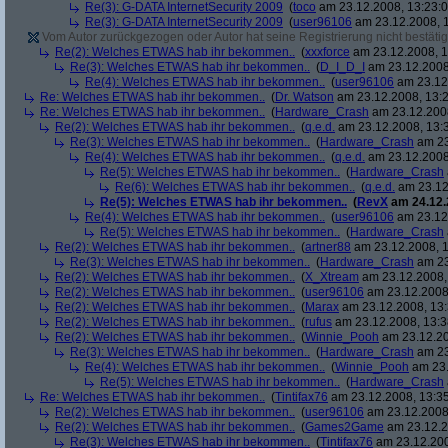
Re(3): G-DATA InternetSecurity 2009
(
toco
am 23.12.2008, 13:23:0
Re(3): G-DATA InternetSecurity 2009
(
user96106
am 23.12.2008, 1
Vom Autor zurückgezogen oder Autor hat seine Registrierung nicht bestätig
Re(2): Welches ETWAS hab ihr bekommen..
(
xxxforce
am 23.12.2008, 1
Re(3): Welches ETWAS hab ihr bekommen..
(
D_I_D_I
am 23.12.2008
Re(4): Welches ETWAS hab ihr bekommen..
(
user96106
am 23.12.
Re: Welches ETWAS hab ihr bekommen..
(
Dr. Watson
am 23.12.2008, 13:2
Re: Welches ETWAS hab ihr bekommen..
(
Hardware_Crash
am 23.12.2008
Re(2): Welches ETWAS hab ihr bekommen..
(
q.e.d.
am 23.12.2008, 13:
Re(3): Welches ETWAS hab ihr bekommen..
(
Hardware_Crash
am 23
Re(4): Welches ETWAS hab ihr bekommen..
(
q.e.d.
am 23.12.2008
Re(5): Welches ETWAS hab ihr bekommen..
(
Hardware_Crash
Re(6): Welches ETWAS hab ihr bekommen..
(
q.e.d.
am 23.12
Re(5): Welches ETWAS hab ihr bekommen..
(
RevX
am 24.12.
Re(4): Welches ETWAS hab ihr bekommen..
(
user96106
am 23.12.
Re(5): Welches ETWAS hab ihr bekommen..
(
Hardware_Crash
Re(2): Welches ETWAS hab ihr bekommen..
(
artner88
am 23.12.2008, 1
Re(3): Welches ETWAS hab ihr bekommen..
(
Hardware_Crash
am 23
Re(2): Welches ETWAS hab ihr bekommen..
(
X_Xtream
am 23.12.2008,
Re(2): Welches ETWAS hab ihr bekommen..
(
user96106
am 23.12.2008,
Re(2): Welches ETWAS hab ihr bekommen..
(
Marax
am 23.12.2008, 13:
Re(2): Welches ETWAS hab ihr bekommen..
(
rufus
am 23.12.2008, 13:3
Re(2): Welches ETWAS hab ihr bekommen..
(
Winnie_Pooh
am 23.12.20
Re(3): Welches ETWAS hab ihr bekommen..
(
Hardware_Crash
am 23
Re(4): Welches ETWAS hab ihr bekommen..
(
Winnie_Pooh
am 23.
Re(5): Welches ETWAS hab ihr bekommen..
(
Hardware_Crash
Re: Welches ETWAS hab ihr bekommen..
(
Tintifax76
am 23.12.2008, 13:35
Re(2): Welches ETWAS hab ihr bekommen..
(
user96106
am 23.12.2008,
Re(2): Welches ETWAS hab ihr bekommen..
(
Games2Game
am 23.12.2
Re(3): Welches ETWAS hab ihr bekommen..
(
Tintifax76
am 23.12.200