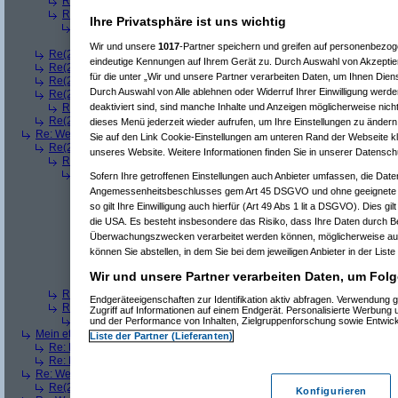
Re(3): Welches ETWAS hab ihr bekommen..
(
playaz
am 23.12.2008, 
Re(3): Welches ETWAS hab ihr bekommen..
(
monster23
am 23.12.20
Ihre Privatsphäre ist uns wichtig
Re(4): Welches ETWAS hab ihr bekommen..
(
bart99
am 23.12.2008
Re(5): Welches ETWAS hab ihr bekommen..
(
monster23
am 23.
Wir und unsere
1017
-Partner speichern und greifen auf personenbezo
Re(2): Welches ETWAS hab ihr bekommen..
(
female
am 23.12.2008, 09
eindeutige Kennungen auf Ihrem Gerät zu. Durch Auswahl von Akzeptier
Re(2): Welches ETWAS hab ihr bekommen..
(
User6465
am 23.12.2008,
für die unter „Wir und unsere Partner verarbeiten Daten, um Ihnen Dien
Re(2): Welches ETWAS hab ihr bekommen..
(
playaz
am 23.12.2008, 09
Durch Auswahl von Alle ablehnen oder Widerruf Ihrer Einwilligung werde
Re(2): Welches ETWAS hab ihr bekommen..
(
Ardjan
am 23.12.2008, 09
deaktiviert sind, sind manche Inhalte und Anzeigen möglicherweise nicht
Re(3): Welches ETWAS hab ihr bekommen..
(
monster23
am 23.12.20
Re(2): Welches ETWAS hab ihr bekommen..
(
User284
am 23.12.2008, 1
dieses Menü jederzeit wieder aufrufen, um Ihre Einstellungen zu ändern 
Re: Welches ETWAS hab ihr bekommen..
(
Diall
am 23.12.2008, 09:01:20)
Sie auf den Link Cookie-Einstellungen am unteren Rand der Webseite kli
Re(2): Welches ETWAS hab ihr bekommen..
(
ddrobesch
am 23.12.2008,
unseres Website. Weitere Informationen finden Sie in unserer Datensch
Re(3): Welches ETWAS hab ihr bekommen..
(
q.e.d.
am 23.12.2008, 0
Re(4): Welches ETWAS hab ihr bekommen..
(
Games2Game
am 23
Sofern Ihre getroffenen Einstellungen auch Anbieter umfassen, die Daten
Re(5): Welches ETWAS hab ihr bekommen..
(
ddrobesch
am 23.
Angemessenheitsbeschlusses gem Art 45 DSGVO und ohne geeignete G
Re(6): Welches ETWAS hab ihr bekommen..
(
q.e.d.
am 23.12
so gilt Ihre Einwilligung auch hierfür (Art 49 Abs 1 lit a DSGVO). Dies gi
Re(5): Welches ETWAS hab ihr bekommen..
(
q.e.d.
am 23.12.20
die USA. Es besteht insbesondere das Risiko, dass Ihre Daten durch B
Re(6): Welches ETWAS hab ihr bekommen..
(
Games2Game
Überwachungszwecken verarbeitet werden können, möglicherweise auc
Re(7): Welches ETWAS hab ihr bekommen..
(
q.e.d.
am 23.
können Sie abstellen, in dem Sie bei dem jeweiligen Anbieter in der Liste
Re(8): Welches ETWAS hab ihr bekommen..
(
Games2
Re(9): Welches ETWAS hab ihr bekommen..
(
q.e.d.
a
Wir und unsere Partner verarbeiten Daten, um Folg
Re(5): Welches ETWAS hab ihr bekommen..
(
monster23
am 23.
Re(3): Welches ETWAS hab ihr bekommen..
(
Diall
am 23.12.2008, 09
Endgeräteeigenschaften zur Identifikation aktiv abfragen. Verwendung 
Re(3): Welches ETWAS hab ihr bekommen..
(
Madler
am 23.12.2008, 
Zugriff auf Informationen auf einem Endgerät. Personalisierte Werbung
Re(4): Welches ETWAS hab ihr bekommen..
(
Games2Game
am 23
und der Performance von Inhalten, Zielgruppenforschung sowie Entwic
Mein etwas
(
Winnie_Pooh
am 23.12.2008, 09:12:01)
Liste der Partner (Lieferanten)
Re: Mein etwas
(
dizo
am 23.12.2008, 09:24:29)
Re: Mein etwas
(
q.e.d.
am 23.12.2008, 09:40:58)
Re: Welches ETWAS hab ihr bekommen..
(
Dimmu
am 23.12.2008, 09:12:1
Re(2): Welches ETWAS hab ihr bekommen..
(
Games2Game
am 23.12.2
Konfigurieren