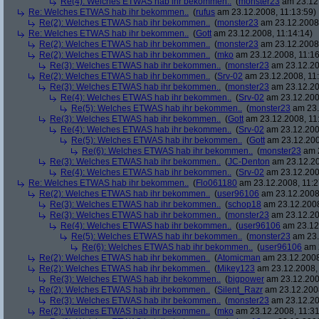
Re(4): Welches ETWAS hab ihr bekommen..
(
monster23
am 23.12.
Re: Welches ETWAS hab ihr bekommen..
(
rufus
am 23.12.2008, 11:13:59)
Re(2): Welches ETWAS hab ihr bekommen..
(
monster23
am 23.12.2008,
Re: Welches ETWAS hab ihr bekommen..
(
Gott
am 23.12.2008, 11:14:14)
Re(2): Welches ETWAS hab ihr bekommen..
(
monster23
am 23.12.2008,
Re(2): Welches ETWAS hab ihr bekommen..
(
mko
am 23.12.2008, 11:16
Re(3): Welches ETWAS hab ihr bekommen..
(
monster23
am 23.12.20
Re(2): Welches ETWAS hab ihr bekommen..
(
Srv-02
am 23.12.2008, 11:
Re(3): Welches ETWAS hab ihr bekommen..
(
monster23
am 23.12.20
Re(4): Welches ETWAS hab ihr bekommen..
(
Srv-02
am 23.12.2008
Re(5): Welches ETWAS hab ihr bekommen..
(
monster23
am 23.
Re(3): Welches ETWAS hab ihr bekommen..
(
Gott
am 23.12.2008, 11
Re(4): Welches ETWAS hab ihr bekommen..
(
Srv-02
am 23.12.2008
Re(5): Welches ETWAS hab ihr bekommen..
(
Gott
am 23.12.200
Re(6): Welches ETWAS hab ihr bekommen..
(
monster23
am 2
Re(3): Welches ETWAS hab ihr bekommen..
(
JC-Denton
am 23.12.20
Re(4): Welches ETWAS hab ihr bekommen..
(
Srv-02
am 23.12.2008
Re: Welches ETWAS hab ihr bekommen..
(
Flo061180
am 23.12.2008, 11:2
Re(2): Welches ETWAS hab ihr bekommen..
(
user96106
am 23.12.2008,
Re(3): Welches ETWAS hab ihr bekommen..
(
schop18
am 23.12.2008
Re(3): Welches ETWAS hab ihr bekommen..
(
monster23
am 23.12.20
Re(4): Welches ETWAS hab ihr bekommen..
(
user96106
am 23.12.
Re(5): Welches ETWAS hab ihr bekommen..
(
monster23
am 23.
Re(6): Welches ETWAS hab ihr bekommen..
(
user96106
am 2
Re(2): Welches ETWAS hab ihr bekommen..
(
Atomicman
am 23.12.2008
Re(2): Welches ETWAS hab ihr bekommen..
(
Mikey123
am 23.12.2008, 
Re(3): Welches ETWAS hab ihr bekommen..
(
bigpower
am 23.12.200
Re(2): Welches ETWAS hab ihr bekommen..
(
Silent_Razr
am 23.12.2008
Re(3): Welches ETWAS hab ihr bekommen..
(
monster23
am 23.12.20
Re(2): Welches ETWAS hab ihr bekommen..
(
mko
am 23.12.2008, 11:31