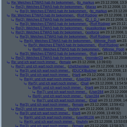
Re: Welches ETWAS hab ihr bekommen..
(
to_markus
am 23.12.2008, 13:3
Re(2): Welches ETWAS hab ihr bekommen..
(
Marax
am 23.12.2008, 13:
Re(3): Welches ETWAS hab ihr bekommen..
(
to_markus
am 23.12.20
Re: Welches ETWAS hab ihr bekommen..
(
Rolf Rüdiger
am 23.12.2008, 13
Re(2): Welches ETWAS hab ihr bekommen..
(
D_I_D_I
am 23.12.2008, 1
Re(3): Welches ETWAS hab ihr bekommen..
(
Rolf Rüdiger
am 23.12.
Re(2): Welches ETWAS hab ihr bekommen..
(
quasikonkav
am 23.12.200
Re(2): Welches ETWAS hab ihr bekommen..
(
xxxforce
am 23.12.2008, 1
Re(3): Welches ETWAS hab ihr bekommen..
(
Rolf Rüdiger
am 23.12.
Re(4): Welches ETWAS hab ihr bekommen..
(
Winnie_Pooh
am 23.
Re(5): Welches ETWAS hab ihr bekommen..
(
Rolf Rüdiger
am 2
Re(6): Welches ETWAS hab ihr bekommen..
(
Winnie_Pooh
a
Re(3): Welches ETWAS hab ihr bekommen..
(
Roli
am 23.12.2008, 16
Re(2): Welches ETWAS hab ihr bekommen..
(
monster23
am 23.12.2008,
Re: und ich wart noch immer...
(
female
am 23.12.2008, 13:39:03)
Re(2): und ich wart noch immer...
(
chefchemiker
am 23.12.2008, 13:43:3
Re(3): und ich wart noch immer...
(
[DUCK]Butcher
am 23.12.2008, 13
Re(3): und ich wart noch immer...
(
Harti
am 23.12.2008, 13:47:55)
Re(4): und ich wart noch immer...
(
User284
am 23.12.2008, 13:51:
Re(5): und ich wart noch immer...
(
Diall
am 23.12.2008, 13:54:5
Re(6): und ich wart noch immer...
(
Harti
am 23.12.2008, 13:5
Re(7): und ich wart noch immer...
(
User284
am 23.12.2008
Re(6): und ich wart noch immer...
(
User284
am 23.12.2008, 1
Re(7): und ich wart noch immer...
(
Diall
am 23.12.2008, 14
Re(3): und ich wart noch immer...
(
female
am 23.12.2008, 13:59:41)
Re(2): und ich wart noch immer...
(
muhrly
am 23.12.2008, 13:48:56)
Re(3): und ich wart noch immer...
(
Harti
am 23.12.2008, 13:49:32)
Re(4): und ich wart noch immer...
(
user96106
am 23.12.2008, 13:5
Re(4): und ich wart noch immer...
(
muhrly
am 23.12.2008, 13:53:03
Re(3): und ich wart noch immer...
(
female
am 23.12.2008, 13:58:37)