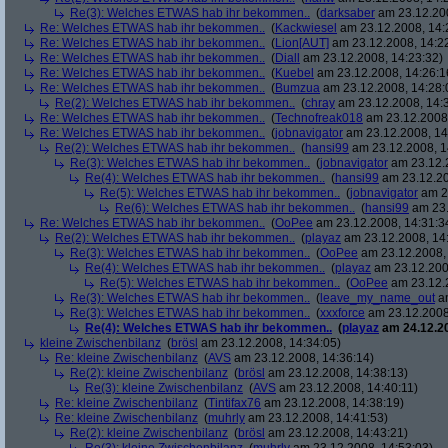
Re(3): Welches ETWAS hab ihr bekommen..
(
darksaber
am 23.12.200
Re: Welches ETWAS hab ihr bekommen..
(
Kackwiesel
am 23.12.2008, 14:
Re: Welches ETWAS hab ihr bekommen..
(
Lion[AUT]
am 23.12.2008, 14:2
Re: Welches ETWAS hab ihr bekommen..
(
Diall
am 23.12.2008, 14:23:32)
Re: Welches ETWAS hab ihr bekommen..
(
Kuebel
am 23.12.2008, 14:26:1
Re: Welches ETWAS hab ihr bekommen..
(
Bumzua
am 23.12.2008, 14:28:
Re(2): Welches ETWAS hab ihr bekommen..
(
chray
am 23.12.2008, 14:
Re: Welches ETWAS hab ihr bekommen..
(
Technofreak018
am 23.12.2008,
Re: Welches ETWAS hab ihr bekommen..
(
jobnavigator
am 23.12.2008, 14
Re(2): Welches ETWAS hab ihr bekommen..
(
hansi99
am 23.12.2008, 1
Re(3): Welches ETWAS hab ihr bekommen..
(
jobnavigator
am 23.12.2
Re(4): Welches ETWAS hab ihr bekommen..
(
hansi99
am 23.12.20
Re(5): Welches ETWAS hab ihr bekommen..
(
jobnavigator
am 23
Re(6): Welches ETWAS hab ihr bekommen..
(
hansi99
am 23.
Re: Welches ETWAS hab ihr bekommen..
(
OoPee
am 23.12.2008, 14:31:3
Re(2): Welches ETWAS hab ihr bekommen..
(
playaz
am 23.12.2008, 14
Re(3): Welches ETWAS hab ihr bekommen..
(
OoPee
am 23.12.2008, 
Re(4): Welches ETWAS hab ihr bekommen..
(
playaz
am 23.12.200
Re(5): Welches ETWAS hab ihr bekommen..
(
OoPee
am 23.12.2
Re(3): Welches ETWAS hab ihr bekommen..
(
leave_my_name_out
am
Re(3): Welches ETWAS hab ihr bekommen..
(
xxxforce
am 23.12.2008
Re(4): Welches ETWAS hab ihr bekommen..
(
playaz
am 24.12.20
kleine Zwischenbilanz
(
brösl
am 23.12.2008, 14:34:05)
Re: kleine Zwischenbilanz
(
AVS
am 23.12.2008, 14:36:14)
Re(2): kleine Zwischenbilanz
(
brösl
am 23.12.2008, 14:38:13)
Re(3): kleine Zwischenbilanz
(
AVS
am 23.12.2008, 14:40:11)
Re: kleine Zwischenbilanz
(
Tintifax76
am 23.12.2008, 14:38:19)
Re: kleine Zwischenbilanz
(
muhrly
am 23.12.2008, 14:41:53)
Re(2): kleine Zwischenbilanz
(
brösl
am 23.12.2008, 14:43:21)