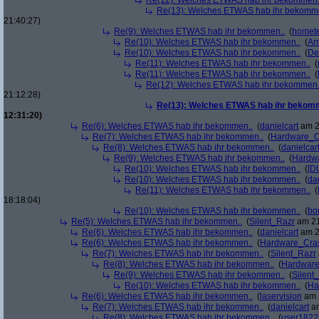
Re(12): Welches ETWAS hab ihr bekommen.
Re(13): Welches ETWAS hab ihr bekomm
21:40:27)
Re(9): Welches ETWAS hab ihr bekommen..
(
homete
Re(10): Welches ETWAS hab ihr bekommen..
(
Arr
Re(10): Welches ETWAS hab ihr bekommen..
(
De
Re(11): Welches ETWAS hab ihr bekommen..
(
Re(11): Welches ETWAS hab ihr bekommen..
(
Re(12): Welches ETWAS hab ihr bekommen.
21:12:28)
Re(13): Welches ETWAS hab ihr bekom
12:31:20)
Re(6): Welches ETWAS hab ihr bekommen..
(
danielcart
am 2
Re(7): Welches ETWAS hab ihr bekommen..
(
Hardware_C
Re(8): Welches ETWAS hab ihr bekommen..
(
danielcar
Re(9): Welches ETWAS hab ihr bekommen..
(
Hardw
Re(10): Welches ETWAS hab ihr bekommen..
(
[D
Re(10): Welches ETWAS hab ihr bekommen..
(
da
Re(11): Welches ETWAS hab ihr bekommen..
(
18:18:04)
Re(10): Welches ETWAS hab ihr bekommen..
(
bo
Re(5): Welches ETWAS hab ihr bekommen..
(
Silent_Razr
am 21
Re(6): Welches ETWAS hab ihr bekommen..
(
danielcart
am 2
Re(6): Welches ETWAS hab ihr bekommen..
(
Hardware_Cra
Re(7): Welches ETWAS hab ihr bekommen..
(
Silent_Razr
Re(8): Welches ETWAS hab ihr bekommen..
(
Hardwar
Re(9): Welches ETWAS hab ihr bekommen..
(
Silent
Re(10): Welches ETWAS hab ihr bekommen..
(
Ha
Re(6): Welches ETWAS hab ihr bekommen..
(
laservision
am 2
Re(7): Welches ETWAS hab ihr bekommen..
(
danielcart
am
Re(8): Welches ETWAS hab ihr bekommen..
(
user1822