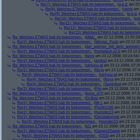
Re(7): Welches ETWAS hab ihr bekommen..
(
q.e.d.
am 22.
Re(8): Welches ETWAS hab ihr bekommen..
(
cermi
am 
Re(9): Welches ETWAS hab ihr bekommen..
(
q.e.d.
a
Re(10): Welches ETWAS hab ihr bekommen..
(
ce
Re(11): Welches ETWAS hab ihr bekommen..
(
Re(12): Welches ETWAS hab ihr bekommen.
Re(13): Welches ETWAS hab ihr bekomm
Re: Welches ETWAS hab ihr bekommen..
(
MikE_
am 22.12.2008, 21:55:29
Re(2): Welches ETWAS hab ihr bekommen..
(
Winnie_Pooh
am 22.12.20
Re: Welches ETWAS hab ihr bekommen..
(
der_spinner_mit_dem_weissen
Re(2): Welches ETWAS hab ihr bekommen..
(
hometech.v2.0
am 23.12.2
Re: Welches ETWAS hab ihr bekommen..
(
farmi
am 23.12.2008, 03:24:54)
Re(2): Welches ETWAS hab ihr bekommen..
(
andvol
am 23.12.2008, 08
Re: Welches ETWAS hab ihr bekommen..
(
ok4you-at
am 23.12.2008, 07:2
Re(2): Welches ETWAS hab ihr bekommen..
(
Noyx
am 23.12.2008, 07:4
Re(3): Welches ETWAS hab ihr bekommen..
(
ok4you-at
am 23.12.200
Re(4): Welches ETWAS hab ihr bekommen..
(
Noyx
am 23.12.2008,
Re(4): Welches ETWAS hab ihr bekommen..
(
Superfast
am 23.12.2
Re(2): Welches ETWAS hab ihr bekommen..
(
Flip
am 23.12.2008, 10:31
Re: Welches ETWAS hab ihr bekommen..
(
bono_d70
am 23.12.2008, 07:2
Re: Welches ETWAS hab ihr bekommen..
(
Dr.Betz
am 23.12.2008, 08:11:0
Re(2): Welches ETWAS hab ihr bekommen..
(
Mr L
am 23.12.2008, 08:11
Re(2): Welches ETWAS hab ihr bekommen..
(
Flo061180
am 23.12.2008,
Re(2): Welches ETWAS hab ihr bekommen..
(
monster23
am 23.12.2008,
Re(2): Welches ETWAS hab ihr bekommen..
(
Desolationrob
am 23.12.20
Re(3): Welches ETWAS hab ihr bekommen..
(
monster23
am 23.12.20
Re: Welches ETWAS hab ihr bekommen..
(
td1
am 23.12.2008, 08:18:35)
Re(2): Welches ETWAS hab ihr bekommen..
(
Games2Game
am 23.12.2
Re(3): Welches ETWAS hab ihr bekommen..
(
OSSI
am 23.12.2008, 0