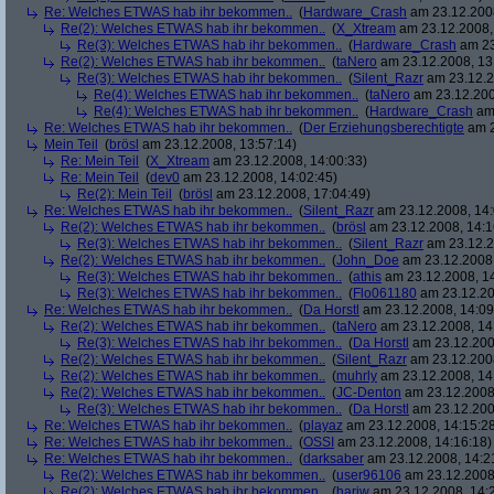
Re: Welches ETWAS hab ihr bekommen..
(
Hardware_Crash
am 23.12.2008
Re(2): Welches ETWAS hab ihr bekommen..
(
X_Xtream
am 23.12.2008,
Re(3): Welches ETWAS hab ihr bekommen..
(
Hardware_Crash
am 23
Re(2): Welches ETWAS hab ihr bekommen..
(
taNero
am 23.12.2008, 13
Re(3): Welches ETWAS hab ihr bekommen..
(
Silent_Razr
am 23.12.2
Re(4): Welches ETWAS hab ihr bekommen..
(
taNero
am 23.12.200
Re(4): Welches ETWAS hab ihr bekommen..
(
Hardware_Crash
am 
Re: Welches ETWAS hab ihr bekommen..
(
Der Erziehungsberechtigte
am 2
Mein Teil
(
brösl
am 23.12.2008, 13:57:14)
Re: Mein Teil
(
X_Xtream
am 23.12.2008, 14:00:33)
Re: Mein Teil
(
dev0
am 23.12.2008, 14:02:45)
Re(2): Mein Teil
(
brösl
am 23.12.2008, 17:04:49)
Re: Welches ETWAS hab ihr bekommen..
(
Silent_Razr
am 23.12.2008, 14:
Re(2): Welches ETWAS hab ihr bekommen..
(
brösl
am 23.12.2008, 14:1
Re(3): Welches ETWAS hab ihr bekommen..
(
Silent_Razr
am 23.12.2
Re(2): Welches ETWAS hab ihr bekommen..
(
John_Doe
am 23.12.2008,
Re(3): Welches ETWAS hab ihr bekommen..
(
athis
am 23.12.2008, 14
Re(3): Welches ETWAS hab ihr bekommen..
(
Flo061180
am 23.12.20
Re: Welches ETWAS hab ihr bekommen..
(
Da Horstl
am 23.12.2008, 14:09
Re(2): Welches ETWAS hab ihr bekommen..
(
taNero
am 23.12.2008, 14
Re(3): Welches ETWAS hab ihr bekommen..
(
Da Horstl
am 23.12.200
Re(2): Welches ETWAS hab ihr bekommen..
(
Silent_Razr
am 23.12.2008
Re(2): Welches ETWAS hab ihr bekommen..
(
muhrly
am 23.12.2008, 14
Re(2): Welches ETWAS hab ihr bekommen..
(
JC-Denton
am 23.12.2008,
Re(3): Welches ETWAS hab ihr bekommen..
(
Da Horstl
am 23.12.200
Re: Welches ETWAS hab ihr bekommen..
(
playaz
am 23.12.2008, 14:15:2
Re: Welches ETWAS hab ihr bekommen..
(
OSSI
am 23.12.2008, 14:16:18)
Re: Welches ETWAS hab ihr bekommen..
(
darksaber
am 23.12.2008, 14:2
Re(2): Welches ETWAS hab ihr bekommen..
(
user96106
am 23.12.2008,
Re(2): Welches ETWAS hab ihr bekommen..
(
hariw
am 23.12.2008, 14: