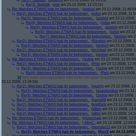
Re(2): Statistik:
(
xxxforce
am 23.12.2008, 12:19:23)
Re(3): Statistik:
(
ese
am 23.12.2008, 12:23:11)
Re: Welches ETWAS hab ihr bekommen..
(
andvol
am 23.12.2008, 11:46:5
Re(2): Welches ETWAS hab ihr bekommen..
(
rufus
am 23.12.2008, 11:5
Re(3): Welches ETWAS hab ihr bekommen..
(
andvol
am 23.12.2008, 
Re(4): Welches ETWAS hab ihr bekommen..
(
rufus
am 23.12.2008,
Re(5): Welches ETWAS hab ihr bekommen..
(
andvol
am 23.12.2
Re(6): Welches ETWAS hab ihr bekommen..
(
rufus
am 23.12.
Re(7): Welches ETWAS hab ihr bekommen..
(
andvol
am 23
Re(2): Welches ETWAS hab ihr bekommen..
(
Raydoo
am 23.12.2008, 1
Re(3): Welches ETWAS hab ihr bekommen..
(
andvol
am 23.12.2008, 
Re(2): Welches ETWAS hab ihr bekommen..
(
InchNail
am 23.12.2008, 1
Re(3): Welches ETWAS hab ihr bekommen..
(
andvol
am 23.12.2008, 
Re: Welches ETWAS hab ihr bekommen..
(
Judge
am 23.12.2008, 11:55:59
Re(2): Welches ETWAS hab ihr bekommen..
(
Petz
am 23.12.2008, 12:0
Re(3): Welches ETWAS hab ihr bekommen..
(
Judge
am 23.12.2008, 
Re(4): Welches ETWAS hab ihr bekommen..
(
Petz
am 23.12.2008,
Vom Autor zurückgezogen oder Autor hat seine Registrierung nicht bes
23.12.2008, 13:39:59)
Re(2): Welches ETWAS hab ihr bekommen..
(
muhrly
am 23.12.2008, 12
Re(3): Welches ETWAS hab ihr bekommen..
(
quasikonkav
am 23.12.
Re(3): Welches ETWAS hab ihr bekommen..
(
Judge
am 23.12.2008, 
Re(2): Welches ETWAS hab ihr bekommen..
(
hansi99
am 23.12.2008, 1
Re(2): Welches ETWAS hab ihr bekommen..
(
kopfnick
am 23.12.2008, 1
Re(2): Welches ETWAS hab ihr bekommen..
(
littleo
am 23.12.2008, 13:3
Re(2): Welches ETWAS hab ihr bekommen..
(
athis
am 23.12.2008, 14:2
Re: Welches ETWAS hab ihr bekommen..
(
mcmichael
am 23.12.2008, 12:0
Re: Welches ETWAS hab ihr bekommen..
(
-MiniC-
am 23.12.2008, 12:04:0
Re(2): Welches ETWAS hab ihr bekommen..
(
monster23
am 23.12.2008,
Re(3): Welches ETWAS hab ihr bekommen..
(
RevX
am 24.12.2008,