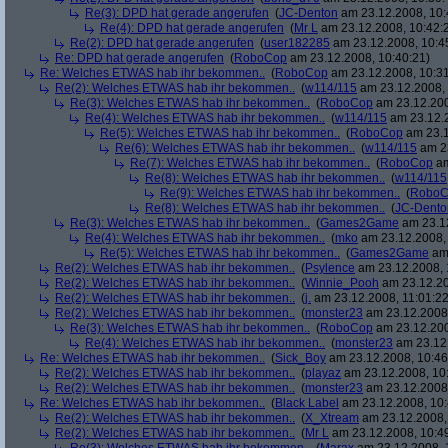
Re(3): DPD hat gerade angerufen
(
JC-Denton
am 23.12.2008, 10:
Re(4): DPD hat gerade angerufen
(
Mr L
am 23.12.2008, 10:42:
Re(2): DPD hat gerade angerufen
(
user182285
am 23.12.2008, 10:4
Re: DPD hat gerade angerufen
(
RoboCop
am 23.12.2008, 10:40:21)
Re: Welches ETWAS hab ihr bekommen..
(
RoboCop
am 23.12.2008, 10:31
Re(2): Welches ETWAS hab ihr bekommen..
(
w114/115
am 23.12.2008, 
Re(3): Welches ETWAS hab ihr bekommen..
(
RoboCop
am 23.12.200
Re(4): Welches ETWAS hab ihr bekommen..
(
w114/115
am 23.12.2
Re(5): Welches ETWAS hab ihr bekommen..
(
RoboCop
am 23.1
Re(6): Welches ETWAS hab ihr bekommen..
(
w114/115
am 23
Re(7): Welches ETWAS hab ihr bekommen..
(
RoboCop
am
Re(8): Welches ETWAS hab ihr bekommen..
(
w114/115
Re(9): Welches ETWAS hab ihr bekommen..
(
RoboC
Re(8): Welches ETWAS hab ihr bekommen..
(
JC-Dento
Re(3): Welches ETWAS hab ihr bekommen..
(
Games2Game
am 23.12
Re(4): Welches ETWAS hab ihr bekommen..
(
mko
am 23.12.2008, 
Re(5): Welches ETWAS hab ihr bekommen..
(
Games2Game
am 
Re(2): Welches ETWAS hab ihr bekommen..
(
Psylence
am 23.12.2008, 
Re(2): Welches ETWAS hab ihr bekommen..
(
Winnie_Pooh
am 23.12.20
Re(2): Welches ETWAS hab ihr bekommen..
(
j.
am 23.12.2008, 11:01:22
Re(2): Welches ETWAS hab ihr bekommen..
(
monster23
am 23.12.2008,
Re(3): Welches ETWAS hab ihr bekommen..
(
RoboCop
am 23.12.200
Re(4): Welches ETWAS hab ihr bekommen..
(
monster23
am 23.12.
Re: Welches ETWAS hab ihr bekommen..
(
Sick_Boy
am 23.12.2008, 10:46
Re(2): Welches ETWAS hab ihr bekommen..
(
playaz
am 23.12.2008, 10
Re(2): Welches ETWAS hab ihr bekommen..
(
monster23
am 23.12.2008,
Re: Welches ETWAS hab ihr bekommen..
(
Black Label
am 23.12.2008, 10:
Re(2): Welches ETWAS hab ihr bekommen..
(
X_Xtream
am 23.12.2008,
Re(2): Welches ETWAS hab ihr bekommen..
(
Mr L
am 23.12.2008, 10:4