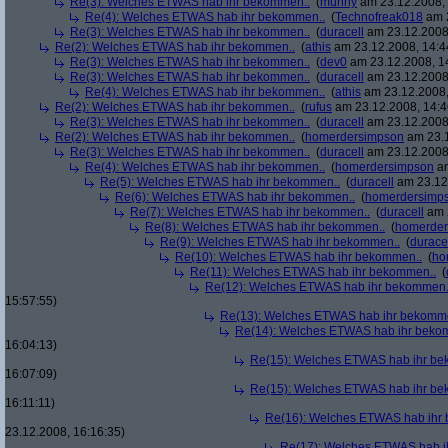
Re(3): Welches ETWAS hab ihr bekommen..
(
muhrly
am 23.12.2008, 
Re(4): Welches ETWAS hab ihr bekommen..
(
Technofreak018
am 2
Re(3): Welches ETWAS hab ihr bekommen..
(
duracell
am 23.12.2008,
Re(2): Welches ETWAS hab ihr bekommen..
(
athis
am 23.12.2008, 14:4
Re(3): Welches ETWAS hab ihr bekommen..
(
dev0
am 23.12.2008, 1
Re(3): Welches ETWAS hab ihr bekommen..
(
duracell
am 23.12.2008,
Re(4): Welches ETWAS hab ihr bekommen..
(
athis
am 23.12.2008,
Re(2): Welches ETWAS hab ihr bekommen..
(
rufus
am 23.12.2008, 14:4
Re(3): Welches ETWAS hab ihr bekommen..
(
duracell
am 23.12.2008,
Re(2): Welches ETWAS hab ihr bekommen..
(
homerdersimpson
am 23.1
Re(3): Welches ETWAS hab ihr bekommen..
(
duracell
am 23.12.2008,
Re(4): Welches ETWAS hab ihr bekommen..
(
homerdersimpson
am
Re(5): Welches ETWAS hab ihr bekommen..
(
duracell
am 23.12.
Re(6): Welches ETWAS hab ihr bekommen..
(
homerdersimp
Re(7): Welches ETWAS hab ihr bekommen..
(
duracell
am 2
Re(8): Welches ETWAS hab ihr bekommen..
(
homerder
Re(9): Welches ETWAS hab ihr bekommen..
(
durace
Re(10): Welches ETWAS hab ihr bekommen..
(
ho
Re(11): Welches ETWAS hab ihr bekommen..
(
Re(12): Welches ETWAS hab ihr bekommen.
15:57:55)
Re(13): Welches ETWAS hab ihr bekomm
Re(14): Welches ETWAS hab ihr beko
16:04:13)
Re(15): Welches ETWAS hab ihr be
16:07:09)
Re(15): Welches ETWAS hab ihr be
16:11:11)
Re(16): Welches ETWAS hab ihr
23.12.2008, 16:16:35)
Re(17): Welches ETWAS hab i