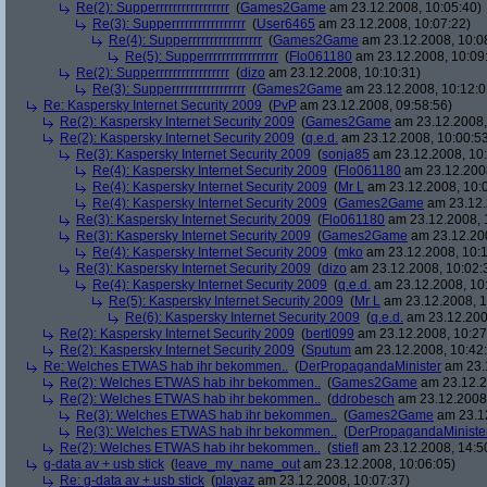
Re(2): Supperrrrrrrrrrrrrrrrr
(
Games2Game
am 23.12.2008, 10:05:40)
Re(3): Supperrrrrrrrrrrrrrrrr
(
User6465
am 23.12.2008, 10:07:22)
Re(4): Supperrrrrrrrrrrrrrrrr
(
Games2Game
am 23.12.2008, 10:0
Re(5): Supperrrrrrrrrrrrrrrrr
(
Flo061180
am 23.12.2008, 10:09
Re(2): Supperrrrrrrrrrrrrrrrr
(
dizo
am 23.12.2008, 10:10:31)
Re(3): Supperrrrrrrrrrrrrrrrr
(
Games2Game
am 23.12.2008, 10:12:0
Re: Kaspersky Internet Security 2009
(
PvP
am 23.12.2008, 09:58:56)
Re(2): Kaspersky Internet Security 2009
(
Games2Game
am 23.12.2008,
Re(2): Kaspersky Internet Security 2009
(
q.e.d.
am 23.12.2008, 10:00:5
Re(3): Kaspersky Internet Security 2009
(
sonja85
am 23.12.2008, 10:
Re(4): Kaspersky Internet Security 2009
(
Flo061180
am 23.12.2008
Re(4): Kaspersky Internet Security 2009
(
Mr L
am 23.12.2008, 10:
Re(4): Kaspersky Internet Security 2009
(
Games2Game
am 23.12.
Re(3): Kaspersky Internet Security 2009
(
Flo061180
am 23.12.2008, 
Re(3): Kaspersky Internet Security 2009
(
Games2Game
am 23.12.200
Re(4): Kaspersky Internet Security 2009
(
mko
am 23.12.2008, 10:1
Re(3): Kaspersky Internet Security 2009
(
dizo
am 23.12.2008, 10:02:
Re(4): Kaspersky Internet Security 2009
(
q.e.d.
am 23.12.2008, 10
Re(5): Kaspersky Internet Security 2009
(
Mr L
am 23.12.2008, 1
Re(6): Kaspersky Internet Security 2009
(
q.e.d.
am 23.12.200
Re(2): Kaspersky Internet Security 2009
(
bertl099
am 23.12.2008, 10:27
Re(2): Kaspersky Internet Security 2009
(
Sputum
am 23.12.2008, 10:42
Re: Welches ETWAS hab ihr bekommen..
(
DerPropagandaMinister
am 23.1
Re(2): Welches ETWAS hab ihr bekommen..
(
Games2Game
am 23.12.2
Re(2): Welches ETWAS hab ihr bekommen..
(
ddrobesch
am 23.12.2008,
Re(3): Welches ETWAS hab ihr bekommen..
(
Games2Game
am 23.12
Re(3): Welches ETWAS hab ihr bekommen..
(
DerPropagandaMiniste
Re(2): Welches ETWAS hab ihr bekommen..
(
stiefl
am 23.12.2008, 14:5
g-data av + usb stick
(
leave_my_name_out
am 23.12.2008, 10:06:05)
Re: g-data av + usb stick
(
playaz
am 23.12.2008, 10:07:37)