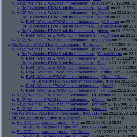
Re(2): Welches ETWAS hab ihr bekommen..
(
playaz
am 23.12.2008, 10
Re(3): Welches ETWAS hab ihr bekommen..
(
xxandl
am 23.12.2008, 
Re(2): Welches ETWAS hab ihr bekommen..
(
X_Xtream
am 23.12.2008,
Re(3): Welches ETWAS hab ihr bekommen..
(
xxandl
am 23.12.2008, 
Re(4): Welches ETWAS hab ihr bekommen..
(
X_Xtream
am 23.12.
Re(3): Welches ETWAS hab ihr bekommen..
(
Games2Game
am 23.12
Re(3): Welches ETWAS hab ihr bekommen..
(
playaz
am 23.12.2008, 
Re(4): Welches ETWAS hab ihr bekommen..
(
X_Xtream
am 23.12.
Re(2): Welches ETWAS hab ihr bekommen..
(
monster23
am 23.12.2008,
Re: Welches ETWAS hab ihr bekommen..
(
Psylence
am 23.12.2008, 10:22
Re(2): Welches ETWAS hab ihr bekommen..
(
plotti
am 23.12.2008, 10:2
Re(3): Welches ETWAS hab ihr bekommen..
(
Games2Game
am 23.12
Re(4): Welches ETWAS hab ihr bekommen..
(
plotti
am 23.12.2008,
Re(3): Welches ETWAS hab ihr bekommen..
(
Roli
am 23.12.2008, 10
Re(4): Welches ETWAS hab ihr bekommen..
(
plotti
am 23.12.2008,
Re(4): Welches ETWAS hab ihr bekommen..
(
fstingl2
am 23.12.200
Re(4): Welches ETWAS hab ihr bekommen..
(
Games2Game
am 23
Re(5): Welches ETWAS hab ihr bekommen..
(
Roli
am 23.12.200
Re(4): Welches ETWAS hab ihr bekommen..
(
Srv-02
am 23.12.200
Re(4): Welches ETWAS hab ihr bekommen..
(
Mr L
am 23.12.2008,
Re(2): Welches ETWAS hab ihr bekommen..
(
JC-Denton
am 23.12.2008,
Re(2): Welches ETWAS hab ihr bekommen..
(
Madler
am 23.12.2008, 10
Re(2): Welches ETWAS hab ihr bekommen..
(
athis
am 23.12.2008, 10:5
Re(2): Welches ETWAS hab ihr bekommen..
(
smart42
am 23.12.2008, 1
Re: Welches ETWAS hab ihr bekommen..
(
Flo061180
am 23.12.2008, 10:2
DPD hat gerade angerufen
(
user182285
am 23.12.2008, 10:29:10)
Re: DPD hat gerade angerufen
(
Mr L
am 23.12.2008, 10:29:24)
Re(2): DPD hat gerade angerufen
(
user182285
am 23.12.2008, 10:3
Re: DPD hat gerade angerufen
(
JC-Denton
am 23.12.2008, 10:39:17)
Re(2): DPD hat gerade angerufen
(
bono_d70
am 23.12.2008, 10:39: