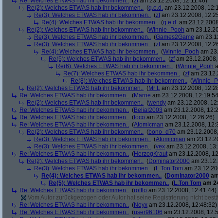
Re: Welches ETWAS hab ihr bekommen..
(
zf
am 23.12.2008, 12:11:46)
Re(2): Welches ETWAS hab ihr bekommen..
(
q.e.d.
am 23.12.2008, 12:
Re(3): Welches ETWAS hab ihr bekommen..
(
zf
am 23.12.2008, 12:2
Re(4): Welches ETWAS hab ihr bekommen..
(
q.e.d.
am 23.12.2008,
Re(2): Welches ETWAS hab ihr bekommen..
(
Winnie_Pooh
am 23.12.20
Re(3): Welches ETWAS hab ihr bekommen..
(
Games2Game
am 23.12
Re(3): Welches ETWAS hab ihr bekommen..
(
zf
am 23.12.2008, 12:2
Re(4): Welches ETWAS hab ihr bekommen..
(
Winnie_Pooh
am 23.
Re(5): Welches ETWAS hab ihr bekommen..
(
zf
am 23.12.2008,
Re(6): Welches ETWAS hab ihr bekommen..
(
Winnie_Pooh
a
Re(7): Welches ETWAS hab ihr bekommen..
(
zf
am 23.12.
Re(8): Welches ETWAS hab ihr bekommen..
(
Winnie_
Re(2): Welches ETWAS hab ihr bekommen..
(
Mr L
am 23.12.2008, 12:2
Re: Welches ETWAS hab ihr bekommen..
(
Marne
am 23.12.2008, 12:19:54
Re(2): Welches ETWAS hab ihr bekommen..
(
wendy
am 23.12.2008, 12
Re: Welches ETWAS hab ihr bekommen..
(
Belial2003
am 23.12.2008, 12:2
Re: Welches ETWAS hab ihr bekommen..
(
toco
am 23.12.2008, 12:26:26)
Re: Welches ETWAS hab ihr bekommen..
(
Atomicman
am 23.12.2008, 12:
Re(2): Welches ETWAS hab ihr bekommen..
(
bono_d70
am 23.12.2008,
Re(3): Welches ETWAS hab ihr bekommen..
(
Atomicman
am 23.12.20
Re(3): Welches ETWAS hab ihr bekommen..
(
vex
am 23.12.2008, 13:
Re: Welches ETWAS hab ihr bekommen..
(
HerzogKraut
am 23.12.2008, 12
Re(2): Welches ETWAS hab ihr bekommen..
(
Dominator2000
am 23.12.
Re(3): Welches ETWAS hab ihr bekommen..
(
L.Ton Tom
am 23.12.200
Re(4): Welches ETWAS hab ihr bekommen..
(
Dominator2000
am
Re(5): Welches ETWAS hab ihr bekommen..
(
L.Ton Tom
am 24
Re: Welches ETWAS hab ihr bekommen..
(
rofflo
am 23.12.2008, 12:41:44)
Vom Autor zurückgezogen oder Autor hat seine Registrierung nicht bestä
Re: Welches ETWAS hab ihr bekommen..
(
Noyx
am 23.12.2008, 12:48:32)
Re: Welches ETWAS hab ihr bekommen..
(
user96106
am 23.12.2008, 12:5