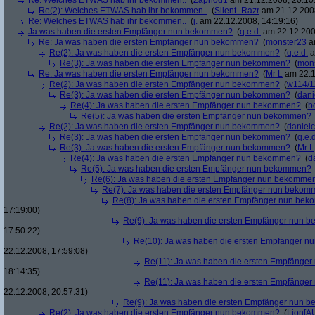
Re: Welches ETWAS hab ihr bekommen..
(
Zaphod1
am 21.12.2008, 20:10
Re(2): Welches ETWAS hab ihr bekommen..
(
Silent_Razr
am 21.12.2008
Re: Welches ETWAS hab ihr bekommen..
(
j.
am 22.12.2008, 14:19:16)
Ja was haben die ersten Empfänger nun bekommen?
(
q.e.d.
am 22.12.200
Re: Ja was haben die ersten Empfänger nun bekommen?
(
monster23
am
Re(2): Ja was haben die ersten Empfänger nun bekommen?
(
q.e.d.
a
Re(3): Ja was haben die ersten Empfänger nun bekommen?
(
mon
Re: Ja was haben die ersten Empfänger nun bekommen?
(
Mr L
am 22.1
Re(2): Ja was haben die ersten Empfänger nun bekommen?
(
w114/1
Re(3): Ja was haben die ersten Empfänger nun bekommen?
(
dani
Re(4): Ja was haben die ersten Empfänger nun bekommen?
(
b
Re(5): Ja was haben die ersten Empfänger nun bekommen?
Re(2): Ja was haben die ersten Empfänger nun bekommen?
(
danielc
Re(3): Ja was haben die ersten Empfänger nun bekommen?
(
q.e.d
Re(3): Ja was haben die ersten Empfänger nun bekommen?
(
Mr L
Re(4): Ja was haben die ersten Empfänger nun bekommen?
(
d
Re(5): Ja was haben die ersten Empfänger nun bekommen?
Re(6): Ja was haben die ersten Empfänger nun bekomme
Re(7): Ja was haben die ersten Empfänger nun beko
Re(8): Ja was haben die ersten Empfänger nun be
17:19:00)
Re(9): Ja was haben die ersten Empfänger nun
17:50:22)
Re(10): Ja was haben die ersten Empfänger 
22.12.2008, 17:59:08)
Re(11): Ja was haben die ersten Empfänge
18:14:35)
Re(11): Ja was haben die ersten Empfänge
22.12.2008, 20:57:31)
Re(9): Ja was haben die ersten Empfänger nun
Re(2): Ja was haben die ersten Empfänger nun bekommen?
(
Lion[A