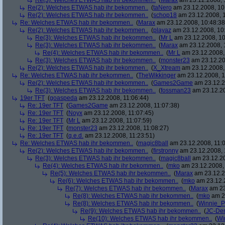
Re(3): Welches ETWAS hab ihr bekommen..
(
Marax
am 23.12.2008, 
Re(2): Welches ETWAS hab ihr bekommen..
(
taNero
am 23.12.2008, 10
Re(2): Welches ETWAS hab ihr bekommen..
(
schop18
am 23.12.2008, 1
Re: Welches ETWAS hab ihr bekommen..
(
Marax
am 23.12.2008, 10:48:38
Re(2): Welches ETWAS hab ihr bekommen..
(
playaz
am 23.12.2008, 10
Re(3): Welches ETWAS hab ihr bekommen..
(
Mr L
am 23.12.2008, 10
Re(3): Welches ETWAS hab ihr bekommen..
(
Marax
am 23.12.2008, 
Re(4): Welches ETWAS hab ihr bekommen..
(
Mr L
am 23.12.2008,
Re(3): Welches ETWAS hab ihr bekommen..
(
monster23
am 23.12.20
Re(2): Welches ETWAS hab ihr bekommen..
(
X_Xtream
am 23.12.2008,
Re: Welches ETWAS hab ihr bekommen..
(
TheWikkinger
am 23.12.2008, 1
Re(2): Welches ETWAS hab ihr bekommen..
(
Games2Game
am 23.12.2
Re(3): Welches ETWAS hab ihr bekommen..
(
fossman23
am 23.12.20
19er TFT
(
goaspeda
am 23.12.2008, 11:06:44)
Re: 19er TFT
(
Games2Game
am 23.12.2008, 11:07:38)
Re: 19er TFT
(
Noyx
am 23.12.2008, 11:07:45)
Re: 19er TFT
(
Mr L
am 23.12.2008, 11:07:59)
Re: 19er TFT
(
monster23
am 23.12.2008, 11:08:27)
Re: 19er TFT
(
q.e.d.
am 23.12.2008, 11:23:51)
Re: Welches ETWAS hab ihr bekommen..
(
magic8ball
am 23.12.2008, 11:0
Re(2): Welches ETWAS hab ihr bekommen..
(
firstronny
am 23.12.2008, 
Re(3): Welches ETWAS hab ihr bekommen..
(
magic8ball
am 23.12.20
Re(4): Welches ETWAS hab ihr bekommen..
(
mko
am 23.12.2008, 
Re(5): Welches ETWAS hab ihr bekommen..
(
Marax
am 23.12.2
Re(6): Welches ETWAS hab ihr bekommen..
(
mko
am 23.12.2
Re(7): Welches ETWAS hab ihr bekommen..
(
Marax
am 23
Re(8): Welches ETWAS hab ihr bekommen..
(
mko
am 23
Re(8): Welches ETWAS hab ihr bekommen..
(
Winnie_
Re(9): Welches ETWAS hab ihr bekommen..
(
JC-De
Re(10): Welches ETWAS hab ihr bekommen..
(
Wi