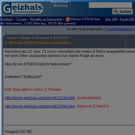
Impressum
|
Werbung
Geizhals
»
Forum
»
Händler in Österreich
»
Welches ETWAS hab
Top-100
|
Fresh-100
ihr bekommen.. (1363 Beiträge, 30279 Mal gelesen)
Du bist nicht angemeldet. [
Login/Registrieren
]
^
Forum
Händler in Österreich
#
5217131
Welches ETWAS hab ihr bekommen..
Nachdem am 22. bzw. 23 schon vermutlich die ersten ETWAS ausgeliefert werden
vor dem 24ten auspacken werdeb nun meine Frage an euch..
Was für ein ETWAS habt ihr bekommen?
Zufrieden? Entäuscht?
Edit: dazu gibt es schon 2 Threads:
http:/
/
forum.geizhals.at/
admin/
t613139.html
(Zufriedenheit)
http:/
/
forum.geizhals.at/
admin/
t613094.html
(Welches ETWAS?)
_____________________________________________________________
Peugeot 207 RC