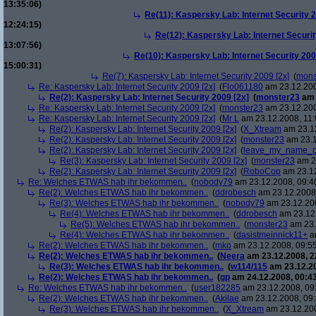
13:35:06)
Re(11): Kaspersky Lab: Internet Security 2
12:24:15)
Re(12): Kaspersky Lab: Internet Securit
13:07:56)
Re(10): Kaspersky Lab: Internet Security 200
15:00:31)
Re(7): Kaspersky Lab: Internet Security 2009 [2x]
(
mons
Re: Kaspersky Lab: Internet Security 2009 [2x]
(
Flo061180
am 23.12.200
Re(2): Kaspersky Lab: Internet Security 2009 [2x]
(
monster23
am 
Re: Kaspersky Lab: Internet Security 2009 [2x]
(
monster23
am 23.12.200
Re: Kaspersky Lab: Internet Security 2009 [2x]
(
Mr L
am 23.12.2008, 11:
Re(2): Kaspersky Lab: Internet Security 2009 [2x]
(
X_Xtream
am 23.12
Re(2): Kaspersky Lab: Internet Security 2009 [2x]
(
monster23
am 23.1
Re(2): Kaspersky Lab: Internet Security 2009 [2x]
(
leave_my_name_o
Re(3): Kaspersky Lab: Internet Security 2009 [2x]
(
monster23
am 23
Re(2): Kaspersky Lab: Internet Security 2009 [2x]
(
RoboCop
am 23.12
Re: Welches ETWAS hab ihr bekommen..
(
nobody79
am 23.12.2008, 09:4
Re(2): Welches ETWAS hab ihr bekommen..
(
ddrobesch
am 23.12.2008,
Re(3): Welches ETWAS hab ihr bekommen..
(
nobody79
am 23.12.200
Re(4): Welches ETWAS hab ihr bekommen..
(
ddrobesch
am 23.12.
Re(5): Welches ETWAS hab ihr bekommen..
(
monster23
am 23.
Re(4): Welches ETWAS hab ihr bekommen..
(
dasistmeinnick11+
am
Re(2): Welches ETWAS hab ihr bekommen..
(
mko
am 23.12.2008, 09:55
Re(2): Welches ETWAS hab ihr bekommen..
(
Neera
am 23.12.2008, 2
Re(3): Welches ETWAS hab ihr bekommen..
(
w114/115
am 23.12.20
Re(2): Welches ETWAS hab ihr bekommen..
(
gp
am 24.12.2008, 00:43
Re: Welches ETWAS hab ihr bekommen..
(
user182285
am 23.12.2008, 09
Re(2): Welches ETWAS hab ihr bekommen..
(
Akilae
am 23.12.2008, 09:
Re(3): Welches ETWAS hab ihr bekommen..
(
X_Xtream
am 23.12.200