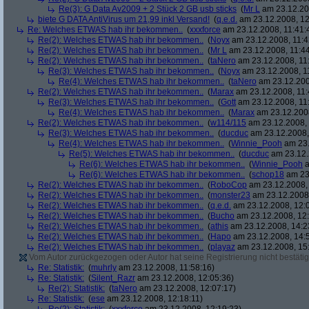
Re(3): G Data Av2009 + 2 Stück 2 GB usb sticks
(
Mr L
am 23.12.20
biete G DATA AntiVirus um 21,99 inkl Versand!
(
q.e.d.
am 23.12.2008, 12
Re: Welches ETWAS hab ihr bekommen..
(
xxxforce
am 23.12.2008, 11:41:
Re(2): Welches ETWAS hab ihr bekommen..
(
Noyx
am 23.12.2008, 11:4
Re(2): Welches ETWAS hab ihr bekommen..
(
Mr L
am 23.12.2008, 11:44
Re(2): Welches ETWAS hab ihr bekommen..
(
taNero
am 23.12.2008, 11
Re(3): Welches ETWAS hab ihr bekommen..
(
Noyx
am 23.12.2008, 1
Re(4): Welches ETWAS hab ihr bekommen..
(
taNero
am 23.12.200
Re(2): Welches ETWAS hab ihr bekommen..
(
Marax
am 23.12.2008, 11:
Re(3): Welches ETWAS hab ihr bekommen..
(
Gott
am 23.12.2008, 11
Re(4): Welches ETWAS hab ihr bekommen..
(
Marax
am 23.12.2008
Re(2): Welches ETWAS hab ihr bekommen..
(
w114/115
am 23.12.2008, 
Re(3): Welches ETWAS hab ihr bekommen..
(
ducduc
am 23.12.2008,
Re(4): Welches ETWAS hab ihr bekommen..
(
Winnie_Pooh
am 23.
Re(5): Welches ETWAS hab ihr bekommen..
(
ducduc
am 23.12.
Re(6): Welches ETWAS hab ihr bekommen..
(
Winnie_Pooh
a
Re(6): Welches ETWAS hab ihr bekommen..
(
schop18
am 23.
Re(2): Welches ETWAS hab ihr bekommen..
(
RoboCop
am 23.12.2008, 
Re(2): Welches ETWAS hab ihr bekommen..
(
monster23
am 23.12.2008,
Re(2): Welches ETWAS hab ihr bekommen..
(
q.e.d.
am 23.12.2008, 12:
Re(2): Welches ETWAS hab ihr bekommen..
(
Bucho
am 23.12.2008, 12:
Re(2): Welches ETWAS hab ihr bekommen..
(
athis
am 23.12.2008, 14:2
Re(2): Welches ETWAS hab ihr bekommen..
(
Hapo
am 23.12.2008, 14:
Re(2): Welches ETWAS hab ihr bekommen..
(
playaz
am 23.12.2008, 15
Vom Autor zurückgezogen oder Autor hat seine Registrierung nicht bestätig
Re: Statistik:
(
muhrly
am 23.12.2008, 11:58:16)
Re: Statistik:
(
Silent_Razr
am 23.12.2008, 12:05:36)
Re(2): Statistik:
(
taNero
am 23.12.2008, 12:07:17)
Re: Statistik:
(
ese
am 23.12.2008, 12:18:11)