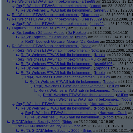
Re: Welches ETWAS hab ihr bekommen..
(
artner88
am 23.12.2008, 13:11:
Re(2): Welches ETWAS hab ihr bekommen..
(
xxandl
am 23.12.2008, 13
Re(3): Welches ETWAS hab ihr bekommen..
(
artner88
am 23.12.2008
Re: Welches ETWAS hab ihr bekommen..
(
Blacktronix
am 23.12.2008, 13:
Re: Welches ETWAS hab ihr bekommen..
(
User195329
am 23.12.2008, 13
Re(2): Welches ETWAS hab ihr bekommen..
(
hansi99
am 23.12.2008, 1
Logitech G5 Laser Mouse
(
muhrly
am 23.12.2008, 13:15:53)
Re: Logitech G5 Laser Mouse
(
Da Rookee
am 23.12.2008, 14:14:15)
Re(2): Logitech G5 Laser Mouse
(
muhrly
am 23.12.2008, 14:19:16)
Re(3): Logitech G5 Laser Mouse
(
Da Rookee
am 23.12.2008, 14:2
Re: Welches ETWAS hab ihr bekommen..
(
Nooto
am 23.12.2008, 13:16:09
Re(2): Welches ETWAS hab ihr bekommen..
(
Noyx
am 23.12.2008, 13:2
Re(3): Welches ETWAS hab ihr bekommen..
(
Nooto
am 23.12.2008, 
Re(2): Welches ETWAS hab ihr bekommen..
(
MJFox
am 23.12.2008, 13
Re(3): Welches ETWAS hab ihr bekommen..
(
user96106
am 23.12.20
Re(3): Welches ETWAS hab ihr bekommen..
(
Zaphod1
am 23.12.2008
Re(3): Welches ETWAS hab ihr bekommen..
(
Nooto
am 23.12.2008, 
Re(4): Welches ETWAS hab ihr bekommen..
(
MJFox
am 23.12.200
Re(5): Welches ETWAS hab ihr bekommen..
(
Nooto
am 23.12.2
Re(6): Welches ETWAS hab ihr bekommen..
(
MJFox
am 23.1
Re(7): Welches ETWAS hab ihr bekommen..
(
Nooto
am 23
Re(8): Welches ETWAS hab ihr bekommen..
(
MJFox
am
Re(9): Welches ETWAS hab ihr bekommen..
(
Nooto
Re(2): Welches ETWAS hab ihr bekommen..
(
Hardware_Crash
am 23.12
Re(3): Welches ETWAS hab ihr bekommen..
(
Nooto
am 23.12.2008, 
Re(4): Welches ETWAS hab ihr bekommen..
(
Hardware_Crash
am 
Re(5): Welches ETWAS hab ihr bekommen..
(
Nooto
am 23.12.2
G-DATA InternetSecurity 2009
(
Sirius
am 23.12.2008, 13:19:09)
Re: G-DATA InternetSecurity 2009
(
toco
am 23.12.2008, 13:19:20)
Re(2): G-DATA InternetSecurity 2009
(
Sirius
am 23.12.2008, 13:21:49