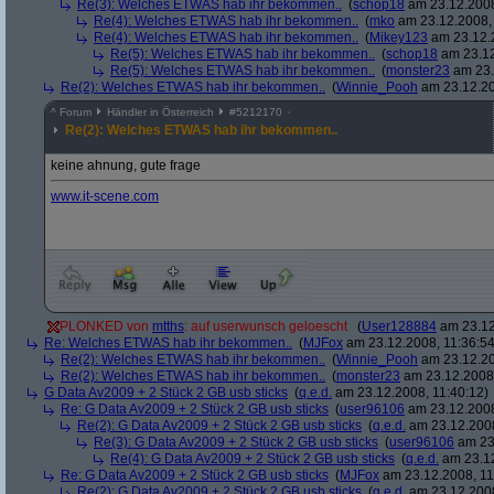
Re(3): Welches ETWAS hab ihr bekommen..
(
schop18
am 23.12.2008
Re(4): Welches ETWAS hab ihr bekommen..
(
mko
am 23.12.2008, 
Re(4): Welches ETWAS hab ihr bekommen..
(
Mikey123
am 23.12.2
Re(5): Welches ETWAS hab ihr bekommen..
(
schop18
am 23.12
Re(5): Welches ETWAS hab ihr bekommen..
(
monster23
am 23.
Re(2): Welches ETWAS hab ihr bekommen..
(
Winnie_Pooh
am 23.12.20
^
Forum
Händler in Österreich
#
5212170
Re(2): Welches ETWAS hab ihr bekommen..
keine ahnung, gute frage
www.it-scene.com
PLONKED von
mtths
: auf userwunsch geloescht
(
User128884
am 23.12
Re: Welches ETWAS hab ihr bekommen..
(
MJFox
am 23.12.2008, 11:36:54
Re(2): Welches ETWAS hab ihr bekommen..
(
Winnie_Pooh
am 23.12.20
Re(2): Welches ETWAS hab ihr bekommen..
(
monster23
am 23.12.2008,
G Data Av2009 + 2 Stück 2 GB usb sticks
(
q.e.d.
am 23.12.2008, 11:40:12)
Re: G Data Av2009 + 2 Stück 2 GB usb sticks
(
user96106
am 23.12.2008
Re(2): G Data Av2009 + 2 Stück 2 GB usb sticks
(
q.e.d.
am 23.12.2008
Re(3): G Data Av2009 + 2 Stück 2 GB usb sticks
(
user96106
am 23.
Re(4): G Data Av2009 + 2 Stück 2 GB usb sticks
(
q.e.d.
am 23.12
Re: G Data Av2009 + 2 Stück 2 GB usb sticks
(
MJFox
am 23.12.2008, 11
Re(2): G Data Av2009 + 2 Stück 2 GB usb sticks
(
q.e.d.
am 23.12.2008