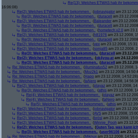
Re(13): Welches ETWAS hab ihr bekomm
16:06:08)
Re(2): Welches ETWAS hab ihr bekommen..
(
jobnavigator
am 23.12.200
Re(3): Welches ETWAS hab ihr bekommen..
(
duracell
am 23.12.2008,
Re(2): Welches ETWAS hab ihr bekommen..
(
Baleander
am 23.12.2008,
Re(3): Welches ETWAS hab ihr bekommen..
(
duracell
am 23.12.2008,
Re(3): Welches ETWAS hab ihr bekommen..
(
hometech.v2.0
am 23.12
Re(2): Welches ETWAS hab ihr bekommen..
(
h81976
am 23.12.2008, 1
Re(3): Welches ETWAS hab ihr bekommen..
(
duracell
am 23.12.2008,
Re(2): Welches ETWAS hab ihr bekommen..
(
vex
am 23.12.2008, 15:31
Re(2): Welches ETWAS hab ihr bekommen..
(
sonja85
am 23.12.2008, 2
Re(3): Welches ETWAS hab ihr bekommen..
(
duracell
am 23.12.200
Re(2): Welches ETWAS hab ihr bekommen..
(
ok4you-at
am 24.12.200
Re(3): Welches ETWAS hab ihr bekommen..
(
duracell
am 25.12.200
Re: Welches ETWAS hab ihr bekommen..
(
illuminatus52
am 23.12.2008, 1
Re: Welches ETWAS hab ihr bekommen..
(
Moz2k1
am 23.12.2008, 14:50:
Re: Welches ETWAS hab ihr bekommen..
(
Hapo
am 23.12.2008, 14:52:28)
Re: Welches ETWAS hab ihr bekommen..
(
taNero
am 23.12.2008, 14:56:3
Re(2): Welches ETWAS hab ihr bekommen..
(
playaz
am 23.12.2008, 14
Re(3): Welches ETWAS hab ihr bekommen..
(
athis
am 23.12.2008, 14
Re(4): Welches ETWAS hab ihr bekommen..
(
playaz
am 23.12.200
Re(4): Welches ETWAS hab ihr bekommen..
(
taNero
am 23.12.200
Re(5): Welches ETWAS hab ihr bekommen..
(
athis
am 23.12.200
Re(2): Welches ETWAS hab ihr bekommen..
(
jobnavigator
am 23.12.200
Re(2): Welches ETWAS hab ihr bekommen..
(
AVS
am 23.12.2008, 15:00
Re(2): Welches ETWAS hab ihr bekommen..
(
brösl
am 23.12.2008, 15:0
Re(2): Welches ETWAS hab ihr bekommen..
(
Winnie_Pooh
am 23.12.20
Re(2): Welches ETWAS hab ihr bekommen..
(
Guten Tag, was kann ich
Re(3): Welches ETWAS hab ihr bekommen..
(
user96106
am 23.12.
Re: Welches ETWAS hab ihr bekommen..
(
Miknux
am 23.12.2008, 14:56:4