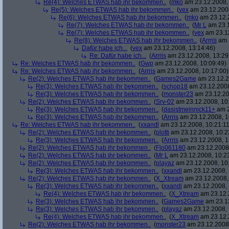
Re(4): Welches ETWAS hab ihr bekommen..
(
mko
am 23.12.2008, 
Re(5): Welches ETWAS hab ihr bekommen..
(
vex
am 23.12.2008
Re(6): Welches ETWAS hab ihr bekommen..
(
mko
am 23.12.2
Re(7): Welches ETWAS hab ihr bekommen..
(
Mr L
am 23.1
Re(7): Welches ETWAS hab ihr bekommen..
(
vex
am 23.12
Re(8): Welches ETWAS hab ihr bekommen..
(
Arrris
am 2
Dafür habe ich...
(
vex
am 23.12.2008, 13:14:46)
Re: Dafür habe ich...
(
Arrris
am 23.12.2008, 13:29
Re: Welches ETWAS hab ihr bekommen..
(
Gwp
am 23.12.2008, 10:09:49)
Re: Welches ETWAS hab ihr bekommen..
(
Arrris
am 23.12.2008, 10:17:00)
Re(2): Welches ETWAS hab ihr bekommen..
(
Games2Game
am 23.12.2
Re(3): Welches ETWAS hab ihr bekommen..
(
schop18
am 23.12.2008
Re(3): Welches ETWAS hab ihr bekommen..
(
monster23
am 23.12.20
Re(2): Welches ETWAS hab ihr bekommen..
(
Srv-02
am 23.12.2008, 10
Re(3): Welches ETWAS hab ihr bekommen..
(
dasistmeinnick11+
am 2
Re(3): Welches ETWAS hab ihr bekommen..
(
Arrris
am 23.12.2008, 1
Re: Welches ETWAS hab ihr bekommen..
(
xxandl
am 23.12.2008, 10:21:11
Re(2): Welches ETWAS hab ihr bekommen..
(
plotti
am 23.12.2008, 10:2
Re(3): Welches ETWAS hab ihr bekommen..
(
Arrris
am 23.12.2008, 1
Re(2): Welches ETWAS hab ihr bekommen..
(
Flo061180
am 23.12.2008,
Re(2): Welches ETWAS hab ihr bekommen..
(
Mr L
am 23.12.2008, 10:2
Re(2): Welches ETWAS hab ihr bekommen..
(
playaz
am 23.12.2008, 10
Re(3): Welches ETWAS hab ihr bekommen..
(
xxandl
am 23.12.2008, 
Re(2): Welches ETWAS hab ihr bekommen..
(
X_Xtream
am 23.12.2008,
Re(3): Welches ETWAS hab ihr bekommen..
(
xxandl
am 23.12.2008, 
Re(4): Welches ETWAS hab ihr bekommen..
(
X_Xtream
am 23.12.
Re(3): Welches ETWAS hab ihr bekommen..
(
Games2Game
am 23.12
Re(3): Welches ETWAS hab ihr bekommen..
(
playaz
am 23.12.2008, 
Re(4): Welches ETWAS hab ihr bekommen..
(
X_Xtream
am 23.12.
Re(2): Welches ETWAS hab ihr bekommen..
(
monster23
am 23.12.2008,