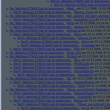
Re(12): Welches ETWAS hab ihr bekommen.
Re(13): Welches ETWAS hab ihr bekomm
Re: Welches ETWAS hab ihr bekommen..
(
MikE_
am 22.12.2008, 21:55:29
Re(2): Welches ETWAS hab ihr bekommen..
(
Winnie_Pooh
am 22.12.20
Re: Welches ETWAS hab ihr bekommen..
(
der_spinner_mit_dem_weissen
Re(2): Welches ETWAS hab ihr bekommen..
(
hometech.v2.0
am 23.12.2
Re: Welches ETWAS hab ihr bekommen..
(
farmi
am 23.12.2008, 03:24:54)
Re(2): Welches ETWAS hab ihr bekommen..
(
andvol
am 23.12.2008, 08
Re: Welches ETWAS hab ihr bekommen..
(
ok4you-at
am 23.12.2008, 07:2
Re(2): Welches ETWAS hab ihr bekommen..
(
Noyx
am 23.12.2008, 07:4
Re(3): Welches ETWAS hab ihr bekommen..
(
ok4you-at
am 23.12.200
Re(4): Welches ETWAS hab ihr bekommen..
(
Noyx
am 23.12.2008,
Re(4): Welches ETWAS hab ihr bekommen..
(
Superfast
am 23.12.2
Re(2): Welches ETWAS hab ihr bekommen..
(
Flip
am 23.12.2008, 10:31
Re: Welches ETWAS hab ihr bekommen..
(
bono_d70
am 23.12.2008, 07:2
Re: Welches ETWAS hab ihr bekommen..
(
Dr.Betz
am 23.12.2008, 08:11:0
Re(2): Welches ETWAS hab ihr bekommen..
(
Mr L
am 23.12.2008, 08:11
Re(2): Welches ETWAS hab ihr bekommen..
(
Flo061180
am 23.12.2008,
Re(2): Welches ETWAS hab ihr bekommen..
(
monster23
am 23.12.2008,
Re(2): Welches ETWAS hab ihr bekommen..
(
Desolationrob
am 23.12.20
Re(3): Welches ETWAS hab ihr bekommen..
(
monster23
am 23.12.20
Re: Welches ETWAS hab ihr bekommen..
(
td1
am 23.12.2008, 08:18:35)
Re(2): Welches ETWAS hab ihr bekommen..
(
Games2Game
am 23.12.2
Re(3): Welches ETWAS hab ihr bekommen..
(
OSSI
am 23.12.2008, 0
Re: Welches ETWAS hab ihr bekommen..
(
Oliver_nur echt mit 2 Kastratern
Re(2): Welches ETWAS hab ihr bekommen..
(
Games2Game
am 23.12.2
Re(3): Welches ETWAS hab ihr bekommen..
(
User6465
am 23.12.200
Re(2): Welches ETWAS hab ihr bekommen..
(
Marax
am 23.12.2008, 08:
Re(3): Welches ETWAS hab ihr bekommen..
(
Oliver_nur echt mit 2 K
Re(4): Welches ETWAS hab ihr bekommen..
(
q.e.d.
am 23.12.2008