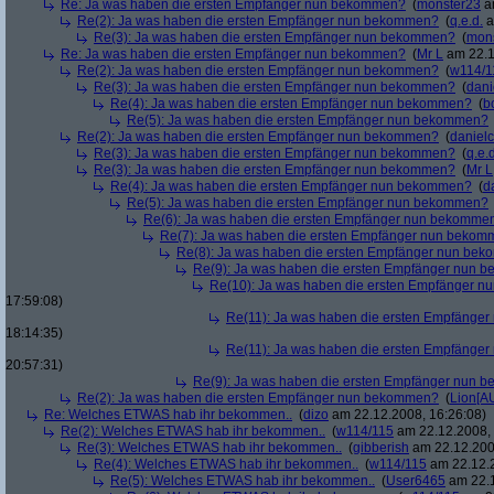
Re: Ja was haben die ersten Empfänger nun bekommen?
(
monster23
am
Re(2): Ja was haben die ersten Empfänger nun bekommen?
(
q.e.d.
a
Re(3): Ja was haben die ersten Empfänger nun bekommen?
(
mon
Re: Ja was haben die ersten Empfänger nun bekommen?
(
Mr L
am 22.1
Re(2): Ja was haben die ersten Empfänger nun bekommen?
(
w114/1
Re(3): Ja was haben die ersten Empfänger nun bekommen?
(
dani
Re(4): Ja was haben die ersten Empfänger nun bekommen?
(
b
Re(5): Ja was haben die ersten Empfänger nun bekommen?
Re(2): Ja was haben die ersten Empfänger nun bekommen?
(
danielc
Re(3): Ja was haben die ersten Empfänger nun bekommen?
(
q.e.d
Re(3): Ja was haben die ersten Empfänger nun bekommen?
(
Mr L
Re(4): Ja was haben die ersten Empfänger nun bekommen?
(
d
Re(5): Ja was haben die ersten Empfänger nun bekommen?
Re(6): Ja was haben die ersten Empfänger nun bekomme
Re(7): Ja was haben die ersten Empfänger nun beko
Re(8): Ja was haben die ersten Empfänger nun be
Re(9): Ja was haben die ersten Empfänger nun
Re(10): Ja was haben die ersten Empfänger 
17:59:08)
Re(11): Ja was haben die ersten Empfänge
18:14:35)
Re(11): Ja was haben die ersten Empfänge
20:57:31)
Re(9): Ja was haben die ersten Empfänger nun
Re(2): Ja was haben die ersten Empfänger nun bekommen?
(
Lion[A
Re: Welches ETWAS hab ihr bekommen..
(
dizo
am 22.12.2008, 16:26:08)
Re(2): Welches ETWAS hab ihr bekommen..
(
w114/115
am 22.12.2008, 
Re(3): Welches ETWAS hab ihr bekommen..
(
gibberish
am 22.12.200
Re(4): Welches ETWAS hab ihr bekommen..
(
w114/115
am 22.12.2
Re(5): Welches ETWAS hab ihr bekommen..
(
User6465
am 22.1