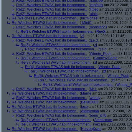
Re(2): Welches ETWAS hab ihr bekommen..
(
hansi99
am 23.12.2008, 1
Re(2): Welches ETWAS hab ihr bekommen..
(
kopfnick
am 23.12.2008, 1
Re(2): Welches ETWAS hab ihr bekommen..
(
littleo
am 23.12.2008, 13:3
Re(2): Welches ETWAS hab ihr bekommen..
(
athis
am 23.12.2008, 14:2
Re: Welches ETWAS hab ihr bekommen..
(
mcmichael
am 23.12.2008, 12:0
Re: Welches ETWAS hab ihr bekommen..
(
-MiniC-
am 23.12.2008, 12:04:0
Re(2): Welches ETWAS hab ihr bekommen..
(
monster23
am 23.12.2008,
Re(3): Welches ETWAS hab ihr bekommen..
(
RevX
am 24.12.2008,
Re: Welches ETWAS hab ihr bekommen..
(
zf
am 23.12.2008, 12:11:46)
Re(2): Welches ETWAS hab ihr bekommen..
(
q.e.d.
am 23.12.2008, 12:
Re(3): Welches ETWAS hab ihr bekommen..
(
zf
am 23.12.2008, 12:2
Re(4): Welches ETWAS hab ihr bekommen..
(
q.e.d.
am 23.12.2008,
Re(2): Welches ETWAS hab ihr bekommen..
(
Winnie_Pooh
am 23.12.20
Re(3): Welches ETWAS hab ihr bekommen..
(
Games2Game
am 23.12
Re(3): Welches ETWAS hab ihr bekommen..
(
zf
am 23.12.2008, 12:2
Re(4): Welches ETWAS hab ihr bekommen..
(
Winnie_Pooh
am 23.
Re(5): Welches ETWAS hab ihr bekommen..
(
zf
am 23.12.2008,
Re(6): Welches ETWAS hab ihr bekommen..
(
Winnie_Pooh
a
Re(7): Welches ETWAS hab ihr bekommen..
(
zf
am 23.12.
Re(8): Welches ETWAS hab ihr bekommen..
(
Winnie_
Re(2): Welches ETWAS hab ihr bekommen..
(
Mr L
am 23.12.2008, 12:2
Re: Welches ETWAS hab ihr bekommen..
(
Marne
am 23.12.2008, 12:19:54
Re(2): Welches ETWAS hab ihr bekommen..
(
wendy
am 23.12.2008, 12
Re: Welches ETWAS hab ihr bekommen..
(
Belial2003
am 23.12.2008, 12:2
Re: Welches ETWAS hab ihr bekommen..
(
toco
am 23.12.2008, 12:26:26)
Re: Welches ETWAS hab ihr bekommen..
(
Atomicman
am 23.12.2008, 12:
Re(2): Welches ETWAS hab ihr bekommen..
(
bono_d70
am 23.12.2008,
Re(3): Welches ETWAS hab ihr bekommen..
(
Atomicman
am 23.12.20
Re(3): Welches ETWAS hab ihr bekommen..
(
vex
am 23.12.2008, 13:
Re: Welches ETWAS hab ihr bekommen..
(
HerzogKraut
am 23.12.2008, 12