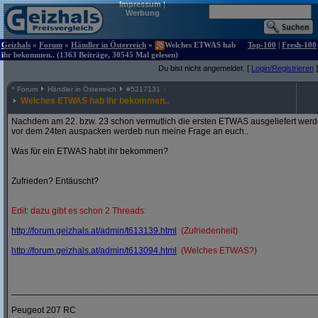
Impressum
|
Werbung
Geizhals
»
Forum
»
Händler in Österreich
»
Welches ETWAS hab
Top-100
|
Fresh-100
ihr bekommen.. (1363 Beiträge, 30545 Mal gelesen)
Du bist nicht angemeldet. [
Login/Registrieren
]
^
Forum
Händler in Österreich
#
5217131
Welches ETWAS hab ihr bekommen..
Nachdem am 22. bzw. 23 schon vermutlich die ersten ETWAS ausgeliefert werden
vor dem 24ten auspacken werdeb nun meine Frage an euch..
Was für ein ETWAS habt ihr bekommen?
Zufrieden? Entäuscht?
Edit: dazu gibt es schon 2 Threads:
http:/
/
forum.geizhals.at/
admin/
t613139.html
(Zufriedenheit)
http:/
/
forum.geizhals.at/
admin/
t613094.html
(Welches ETWAS?)
_____________________________________________________________
Peugeot 207 RC