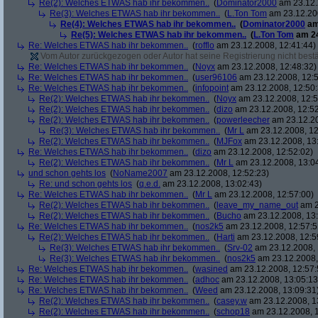
Re(2): Welches ETWAS hab ihr bekommen..
(
Dominator2000
am 23.12.
Re(3): Welches ETWAS hab ihr bekommen..
(
L.Ton Tom
am 23.12.200
Re(4): Welches ETWAS hab ihr bekommen..
(
Dominator2000
am
Re(5): Welches ETWAS hab ihr bekommen..
(
L.Ton Tom
am 24
Re: Welches ETWAS hab ihr bekommen..
(
rofflo
am 23.12.2008, 12:41:44)
Vom Autor zurückgezogen oder Autor hat seine Registrierung nicht bestä
Re: Welches ETWAS hab ihr bekommen..
(
Noyx
am 23.12.2008, 12:48:32)
Re: Welches ETWAS hab ihr bekommen..
(
user96106
am 23.12.2008, 12:5
Re: Welches ETWAS hab ihr bekommen..
(
infopoint
am 23.12.2008, 12:50:
Re(2): Welches ETWAS hab ihr bekommen..
(
Noyx
am 23.12.2008, 12:5
Re(2): Welches ETWAS hab ihr bekommen..
(
dizo
am 23.12.2008, 12:52
Re(2): Welches ETWAS hab ihr bekommen..
(
powerleecher
am 23.12.20
Re(3): Welches ETWAS hab ihr bekommen..
(
Mr L
am 23.12.2008, 12
Re(2): Welches ETWAS hab ihr bekommen..
(
MJFox
am 23.12.2008, 13
Re: Welches ETWAS hab ihr bekommen..
(
dizo
am 23.12.2008, 12:52:02)
Re(2): Welches ETWAS hab ihr bekommen..
(
Mr L
am 23.12.2008, 13:0
und schon gehts los
(
NoName2007
am 23.12.2008, 12:52:23)
Re: und schon gehts los
(
q.e.d.
am 23.12.2008, 13:02:43)
Re: Welches ETWAS hab ihr bekommen..
(
Mr L
am 23.12.2008, 12:57:00)
Re(2): Welches ETWAS hab ihr bekommen..
(
leave_my_name_out
am 2
Re(2): Welches ETWAS hab ihr bekommen..
(
Bucho
am 23.12.2008, 13:
Re: Welches ETWAS hab ihr bekommen..
(
nos2k5
am 23.12.2008, 12:57:5
Re(2): Welches ETWAS hab ihr bekommen..
(
Harti
am 23.12.2008, 12:5
Re(3): Welches ETWAS hab ihr bekommen..
(
Srv-02
am 23.12.2008, 
Re(3): Welches ETWAS hab ihr bekommen..
(
nos2k5
am 23.12.2008,
Re: Welches ETWAS hab ihr bekommen..
(
wasined
am 23.12.2008, 12:57:
Re: Welches ETWAS hab ihr bekommen..
(
adhoc
am 23.12.2008, 13:05:13
Re: Welches ETWAS hab ihr bekommen..
(
Weed
am 23.12.2008, 13:09:31
Re(2): Welches ETWAS hab ihr bekommen..
(
casey.w
am 23.12.2008, 1
Re(2): Welches ETWAS hab ihr bekommen..
(
schop18
am 23.12.2008, 1