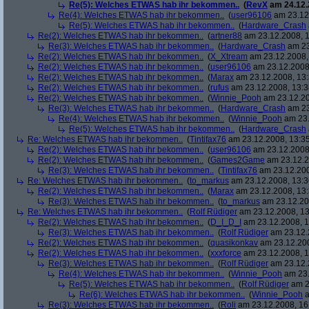
Re(5): Welches ETWAS hab ihr bekommen..
(
RevX
am 24.12.
Re(4): Welches ETWAS hab ihr bekommen..
(
user96106
am 23.12.
Re(5): Welches ETWAS hab ihr bekommen..
(
Hardware_Crash
Re(2): Welches ETWAS hab ihr bekommen..
(
artner88
am 23.12.2008, 1
Re(3): Welches ETWAS hab ihr bekommen..
(
Hardware_Crash
am 23
Re(2): Welches ETWAS hab ihr bekommen..
(
X_Xtream
am 23.12.2008,
Re(2): Welches ETWAS hab ihr bekommen..
(
user96106
am 23.12.2008,
Re(2): Welches ETWAS hab ihr bekommen..
(
Marax
am 23.12.2008, 13:
Re(2): Welches ETWAS hab ihr bekommen..
(
rufus
am 23.12.2008, 13:3
Re(2): Welches ETWAS hab ihr bekommen..
(
Winnie_Pooh
am 23.12.20
Re(3): Welches ETWAS hab ihr bekommen..
(
Hardware_Crash
am 23
Re(4): Welches ETWAS hab ihr bekommen..
(
Winnie_Pooh
am 23.
Re(5): Welches ETWAS hab ihr bekommen..
(
Hardware_Crash
Re: Welches ETWAS hab ihr bekommen..
(
Tintifax76
am 23.12.2008, 13:35
Re(2): Welches ETWAS hab ihr bekommen..
(
user96106
am 23.12.2008,
Re(2): Welches ETWAS hab ihr bekommen..
(
Games2Game
am 23.12.2
Re(3): Welches ETWAS hab ihr bekommen..
(
Tintifax76
am 23.12.200
Re: Welches ETWAS hab ihr bekommen..
(
to_markus
am 23.12.2008, 13:3
Re(2): Welches ETWAS hab ihr bekommen..
(
Marax
am 23.12.2008, 13:
Re(3): Welches ETWAS hab ihr bekommen..
(
to_markus
am 23.12.20
Re: Welches ETWAS hab ihr bekommen..
(
Rolf Rüdiger
am 23.12.2008, 13
Re(2): Welches ETWAS hab ihr bekommen..
(
D_I_D_I
am 23.12.2008, 1
Re(3): Welches ETWAS hab ihr bekommen..
(
Rolf Rüdiger
am 23.12.
Re(2): Welches ETWAS hab ihr bekommen..
(
quasikonkav
am 23.12.200
Re(2): Welches ETWAS hab ihr bekommen..
(
xxxforce
am 23.12.2008, 1
Re(3): Welches ETWAS hab ihr bekommen..
(
Rolf Rüdiger
am 23.12.
Re(4): Welches ETWAS hab ihr bekommen..
(
Winnie_Pooh
am 23.
Re(5): Welches ETWAS hab ihr bekommen..
(
Rolf Rüdiger
am 2
Re(6): Welches ETWAS hab ihr bekommen..
(
Winnie_Pooh
a
Re(3): Welches ETWAS hab ihr bekommen..
(
Roli
am 23.12.2008, 16