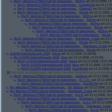
Re(2): Welches ETWAS hab ihr bekommen..
(
MJFox
am 23.12.2008, 13
Re(3): Welches ETWAS hab ihr bekommen..
(
user96106
am 23.12.20
Re(3): Welches ETWAS hab ihr bekommen..
(
Zaphod1
am 23.12.2008
Re(3): Welches ETWAS hab ihr bekommen..
(
Nooto
am 23.12.2008, 
Re(4): Welches ETWAS hab ihr bekommen..
(
MJFox
am 23.12.200
Re(5): Welches ETWAS hab ihr bekommen..
(
Nooto
am 23.12.2
Re(6): Welches ETWAS hab ihr bekommen..
(
MJFox
am 23.1
Re(7): Welches ETWAS hab ihr bekommen..
(
Nooto
am 23
Re(8): Welches ETWAS hab ihr bekommen..
(
MJFox
am
Re(9): Welches ETWAS hab ihr bekommen..
(
Nooto
Re(2): Welches ETWAS hab ihr bekommen..
(
Hardware_Crash
am 23.12
Re(3): Welches ETWAS hab ihr bekommen..
(
Nooto
am 23.12.2008, 
Re(4): Welches ETWAS hab ihr bekommen..
(
Hardware_Crash
am 
Re(5): Welches ETWAS hab ihr bekommen..
(
Nooto
am 23.12.2
G-DATA InternetSecurity 2009
(
Sirius
am 23.12.2008, 13:19:09)
Re: G-DATA InternetSecurity 2009
(
toco
am 23.12.2008, 13:19:20)
Re(2): G-DATA InternetSecurity 2009
(
Sirius
am 23.12.2008, 13:21:49
Re(3): G-DATA InternetSecurity 2009
(
toco
am 23.12.2008, 13:23:0
Re(3): G-DATA InternetSecurity 2009
(
user96106
am 23.12.2008, 1
Vom Autor zurückgezogen oder Autor hat seine Registrierung nicht bestätig
Re(2): Welches ETWAS hab ihr bekommen..
(
xxxforce
am 23.12.2008, 1
Re(3): Welches ETWAS hab ihr bekommen..
(
D_I_D_I
am 23.12.2008
Re(4): Welches ETWAS hab ihr bekommen..
(
user96106
am 23.12.
Re: Welches ETWAS hab ihr bekommen..
(
Dr. Watson
am 23.12.2008, 13:2
Re: Welches ETWAS hab ihr bekommen..
(
Hardware_Crash
am 23.12.2008
Re(2): Welches ETWAS hab ihr bekommen..
(
q.e.d.
am 23.12.2008, 13:
Re(3): Welches ETWAS hab ihr bekommen..
(
Hardware_Crash
am 23
Re(4): Welches ETWAS hab ihr bekommen..
(
q.e.d.
am 23.12.2008
Re(5): Welches ETWAS hab ihr bekommen..
(
Hardware_Crash
Re(6): Welches ETWAS hab ihr bekommen..
(
q.e.d.
am 23.12