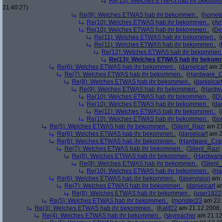
Re(13): Welches ETWAS hab ihr bekomm
21:40:27)
Re(9): Welches ETWAS hab ihr bekommen..
(
homete
Re(10): Welches ETWAS hab ihr bekommen..
(
Arr
Re(10): Welches ETWAS hab ihr bekommen..
(
De
Re(11): Welches ETWAS hab ihr bekommen..
(
Re(11): Welches ETWAS hab ihr bekommen..
(
Re(12): Welches ETWAS hab ihr bekommen.
Re(13): Welches ETWAS hab ihr bekom
Re(6): Welches ETWAS hab ihr bekommen..
(
danielcart
am 2
Re(7): Welches ETWAS hab ihr bekommen..
(
Hardware_C
Re(8): Welches ETWAS hab ihr bekommen..
(
danielcar
Re(9): Welches ETWAS hab ihr bekommen..
(
Hardw
Re(10): Welches ETWAS hab ihr bekommen..
(
[D
Re(10): Welches ETWAS hab ihr bekommen..
(
da
Re(11): Welches ETWAS hab ihr bekommen..
(
Re(10): Welches ETWAS hab ihr bekommen..
(
bo
Re(5): Welches ETWAS hab ihr bekommen..
(
Silent_Razr
am 21
Re(6): Welches ETWAS hab ihr bekommen..
(
danielcart
am 2
Re(6): Welches ETWAS hab ihr bekommen..
(
Hardware_Cra
Re(7): Welches ETWAS hab ihr bekommen..
(
Silent_Razr
Re(8): Welches ETWAS hab ihr bekommen..
(
Hardwar
Re(9): Welches ETWAS hab ihr bekommen..
(
Silent
Re(10): Welches ETWAS hab ihr bekommen..
(
Ha
Re(6): Welches ETWAS hab ihr bekommen..
(
laservision
am 2
Re(7): Welches ETWAS hab ihr bekommen..
(
danielcart
am
Re(8): Welches ETWAS hab ihr bekommen..
(
user1822
Re(5): Welches ETWAS hab ihr bekommen..
(
monster23
am 22.
Re(3): Welches ETWAS hab ihr bekommen..
(
Kalif22
am 21.12.2008, 
Re(4): Welches ETWAS hab ihr bekommen..
(
skyreacher
am 21.12