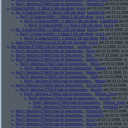
Re(2): Welches ETWAS hab ihr bekommen..
(
monster23
am 23.12.2008,
G Data Av2009 + 2 Stück 2 GB usb sticks
(
q.e.d.
am 23.12.2008, 11:40:12)
Re: G Data Av2009 + 2 Stück 2 GB usb sticks
(
user96106
am 23.12.2008
Re(2): G Data Av2009 + 2 Stück 2 GB usb sticks
(
q.e.d.
am 23.12.2008
Re(3): G Data Av2009 + 2 Stück 2 GB usb sticks
(
user96106
am 23.
Re(4): G Data Av2009 + 2 Stück 2 GB usb sticks
(
q.e.d.
am 23.12
Re: G Data Av2009 + 2 Stück 2 GB usb sticks
(
MJFox
am 23.12.2008, 11
Re(2): G Data Av2009 + 2 Stück 2 GB usb sticks
(
q.e.d.
am 23.12.2008
Re(3): G Data Av2009 + 2 Stück 2 GB usb sticks
(
Mr L
am 23.12.20
biete G DATA AntiVirus um 21,99 inkl Versand!
(
q.e.d.
am 23.12.2008, 12
Re: Welches ETWAS hab ihr bekommen..
(
xxxforce
am 23.12.2008, 11:41:
Re(2): Welches ETWAS hab ihr bekommen..
(
Noyx
am 23.12.2008, 11:4
Re(2): Welches ETWAS hab ihr bekommen..
(
Mr L
am 23.12.2008, 11:44
Re(2): Welches ETWAS hab ihr bekommen..
(
taNero
am 23.12.2008, 11
Re(3): Welches ETWAS hab ihr bekommen..
(
Noyx
am 23.12.2008, 1
Re(4): Welches ETWAS hab ihr bekommen..
(
taNero
am 23.12.200
Re(2): Welches ETWAS hab ihr bekommen..
(
Marax
am 23.12.2008, 11:
Re(3): Welches ETWAS hab ihr bekommen..
(
Gott
am 23.12.2008, 11
Re(4): Welches ETWAS hab ihr bekommen..
(
Marax
am 23.12.2008
Re(2): Welches ETWAS hab ihr bekommen..
(
w114/115
am 23.12.2008, 
Re(3): Welches ETWAS hab ihr bekommen..
(
ducduc
am 23.12.2008,
Re(4): Welches ETWAS hab ihr bekommen..
(
Winnie_Pooh
am 23.
Re(5): Welches ETWAS hab ihr bekommen..
(
ducduc
am 23.12.
Re(6): Welches ETWAS hab ihr bekommen..
(
Winnie_Pooh
a
Re(6): Welches ETWAS hab ihr bekommen..
(
schop18
am 23.
Re(2): Welches ETWAS hab ihr bekommen..
(
RoboCop
am 23.12.2008, 
Re(2): Welches ETWAS hab ihr bekommen..
(
monster23
am 23.12.2008,
Re(2): Welches ETWAS hab ihr bekommen..
(
q.e.d.
am 23.12.2008, 12:
Re(2): Welches ETWAS hab ihr bekommen..
(
Bucho
am 23.12.2008, 12: