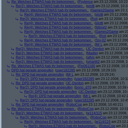
Re: Welches ETWAS hab ihr bekommen..
(
Psylence
am 23.12.2008, 10:22
Re(2): Welches ETWAS hab ihr bekommen..
(
plotti
am 23.12.2008, 10:2
Re(3): Welches ETWAS hab ihr bekommen..
(
Games2Game
am 23.12
Re(4): Welches ETWAS hab ihr bekommen..
(
plotti
am 23.12.2008,
Re(3): Welches ETWAS hab ihr bekommen..
(
Roli
am 23.12.2008, 10
Re(4): Welches ETWAS hab ihr bekommen..
(
plotti
am 23.12.2008,
Re(4): Welches ETWAS hab ihr bekommen..
(
fstingl2
am 23.12.200
Re(4): Welches ETWAS hab ihr bekommen..
(
Games2Game
am 23
Re(5): Welches ETWAS hab ihr bekommen..
(
Roli
am 23.12.200
Re(4): Welches ETWAS hab ihr bekommen..
(
Srv-02
am 23.12.200
Re(4): Welches ETWAS hab ihr bekommen..
(
Mr L
am 23.12.2008,
Re(2): Welches ETWAS hab ihr bekommen..
(
JC-Denton
am 23.12.2008,
Re(2): Welches ETWAS hab ihr bekommen..
(
Madler
am 23.12.2008, 10
Re(2): Welches ETWAS hab ihr bekommen..
(
athis
am 23.12.2008, 10:5
Re(2): Welches ETWAS hab ihr bekommen..
(
smart42
am 23.12.2008, 1
Re: Welches ETWAS hab ihr bekommen..
(
Flo061180
am 23.12.2008, 10:2
DPD hat gerade angerufen
(
user182285
am 23.12.2008, 10:29:10)
Re: DPD hat gerade angerufen
(
Mr L
am 23.12.2008, 10:29:24)
Re(2): DPD hat gerade angerufen
(
user182285
am 23.12.2008, 10:3
Re: DPD hat gerade angerufen
(
JC-Denton
am 23.12.2008, 10:39:17)
Re(2): DPD hat gerade angerufen
(
bono_d70
am 23.12.2008, 10:39:
Re(3): DPD hat gerade angerufen
(
JC-Denton
am 23.12.2008, 10:
Re(4): DPD hat gerade angerufen
(
Mr L
am 23.12.2008, 10:42:
Re(2): DPD hat gerade angerufen
(
user182285
am 23.12.2008, 10:4
Re: DPD hat gerade angerufen
(
RoboCop
am 23.12.2008, 10:40:21)
Re: Welches ETWAS hab ihr bekommen..
(
RoboCop
am 23.12.2008, 10:31
Re(2): Welches ETWAS hab ihr bekommen..
(
w114/115
am 23.12.2008, 
Re(3): Welches ETWAS hab ihr bekommen..
(
RoboCop
am 23.12.200
Re(4): Welches ETWAS hab ihr bekommen..
(
w114/115
am 23.12.2
Re(5): Welches ETWAS hab ihr bekommen..
(
RoboCop
am 23.1