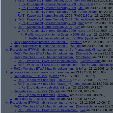
Re(3): Kaspersky Internet Security 2009
(
sonja85
am 23.12.2008, 10:
Re(4): Kaspersky Internet Security 2009
(
Flo061180
am 23.12.2008
Re(4): Kaspersky Internet Security 2009
(
Mr L
am 23.12.2008, 10:
Re(4): Kaspersky Internet Security 2009
(
Games2Game
am 23.12.
Re(3): Kaspersky Internet Security 2009
(
Flo061180
am 23.12.2008, 
Re(3): Kaspersky Internet Security 2009
(
Games2Game
am 23.12.200
Re(4): Kaspersky Internet Security 2009
(
mko
am 23.12.2008, 10:1
Re(3): Kaspersky Internet Security 2009
(
dizo
am 23.12.2008, 10:02:
Re(4): Kaspersky Internet Security 2009
(
q.e.d.
am 23.12.2008, 10
Re(5): Kaspersky Internet Security 2009
(
Mr L
am 23.12.2008, 1
Re(6): Kaspersky Internet Security 2009
(
q.e.d.
am 23.12.200
Re(2): Kaspersky Internet Security 2009
(
bertl099
am 23.12.2008, 10:27
Re(2): Kaspersky Internet Security 2009
(
Sputum
am 23.12.2008, 10:42
Re: Welches ETWAS hab ihr bekommen..
(
DerPropagandaMinister
am 23.1
Re(2): Welches ETWAS hab ihr bekommen..
(
Games2Game
am 23.12.2
Re(2): Welches ETWAS hab ihr bekommen..
(
ddrobesch
am 23.12.2008,
Re(3): Welches ETWAS hab ihr bekommen..
(
Games2Game
am 23.12
Re(3): Welches ETWAS hab ihr bekommen..
(
DerPropagandaMiniste
Re(2): Welches ETWAS hab ihr bekommen..
(
stiefl
am 23.12.2008, 14:5
g-data av + usb stick
(
leave_my_name_out
am 23.12.2008, 10:06:05)
Re: g-data av + usb stick
(
playaz
am 23.12.2008, 10:07:37)
Re(2): g-data av + usb stick
(
Flo061180
am 23.12.2008, 10:07:57)
Re(2): g-data av + usb stick
(
leave_my_name_out
am 23.12.2008, 10
Re(3): g-data av + usb stick
(
Mr L
am 23.12.2008, 10:13:24)
Re: g-data av + usb stick
(
Sputum
am 23.12.2008, 10:42:37)
Re(2): g-data av + usb stick
(
schop18
am 23.12.2008, 10:45:49)
Re: g-data av + usb stick
(
Roliboli
am 23.12.2008, 13:57:24)
Re: Welches ETWAS hab ihr bekommen..
(
vex
am 23.12.2008, 10:09:49)
Re(2): Welches ETWAS hab ihr bekommen..
(
Games2Game
am 23.12.2
Re(3): Welches ETWAS hab ihr bekommen..
(
vex
am 23.12.2008, 10: