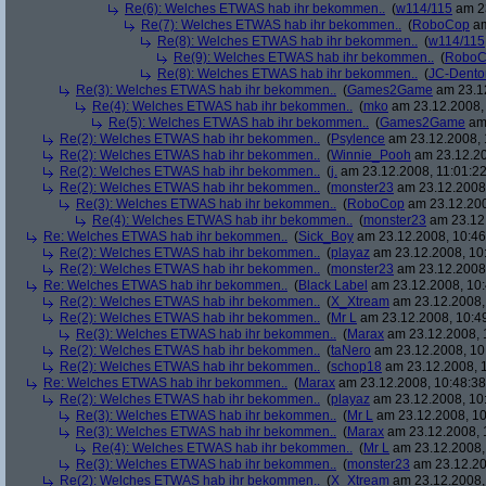
Re(6): Welches ETWAS hab ihr bekommen..
(
w114/115
am 23
Re(7): Welches ETWAS hab ihr bekommen..
(
RoboCop
am
Re(8): Welches ETWAS hab ihr bekommen..
(
w114/115
Re(9): Welches ETWAS hab ihr bekommen..
(
RoboC
Re(8): Welches ETWAS hab ihr bekommen..
(
JC-Dento
Re(3): Welches ETWAS hab ihr bekommen..
(
Games2Game
am 23.12
Re(4): Welches ETWAS hab ihr bekommen..
(
mko
am 23.12.2008, 
Re(5): Welches ETWAS hab ihr bekommen..
(
Games2Game
am 
Re(2): Welches ETWAS hab ihr bekommen..
(
Psylence
am 23.12.2008, 
Re(2): Welches ETWAS hab ihr bekommen..
(
Winnie_Pooh
am 23.12.20
Re(2): Welches ETWAS hab ihr bekommen..
(
j.
am 23.12.2008, 11:01:22
Re(2): Welches ETWAS hab ihr bekommen..
(
monster23
am 23.12.2008,
Re(3): Welches ETWAS hab ihr bekommen..
(
RoboCop
am 23.12.200
Re(4): Welches ETWAS hab ihr bekommen..
(
monster23
am 23.12.
Re: Welches ETWAS hab ihr bekommen..
(
Sick_Boy
am 23.12.2008, 10:46
Re(2): Welches ETWAS hab ihr bekommen..
(
playaz
am 23.12.2008, 10
Re(2): Welches ETWAS hab ihr bekommen..
(
monster23
am 23.12.2008,
Re: Welches ETWAS hab ihr bekommen..
(
Black Label
am 23.12.2008, 10:
Re(2): Welches ETWAS hab ihr bekommen..
(
X_Xtream
am 23.12.2008,
Re(2): Welches ETWAS hab ihr bekommen..
(
Mr L
am 23.12.2008, 10:4
Re(3): Welches ETWAS hab ihr bekommen..
(
Marax
am 23.12.2008, 
Re(2): Welches ETWAS hab ihr bekommen..
(
taNero
am 23.12.2008, 10
Re(2): Welches ETWAS hab ihr bekommen..
(
schop18
am 23.12.2008, 1
Re: Welches ETWAS hab ihr bekommen..
(
Marax
am 23.12.2008, 10:48:38
Re(2): Welches ETWAS hab ihr bekommen..
(
playaz
am 23.12.2008, 10
Re(3): Welches ETWAS hab ihr bekommen..
(
Mr L
am 23.12.2008, 10
Re(3): Welches ETWAS hab ihr bekommen..
(
Marax
am 23.12.2008, 
Re(4): Welches ETWAS hab ihr bekommen..
(
Mr L
am 23.12.2008,
Re(3): Welches ETWAS hab ihr bekommen..
(
monster23
am 23.12.20
Re(2): Welches ETWAS hab ihr bekommen..
(
X_Xtream
am 23.12.2008,