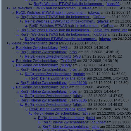
Re(6): Welches ETWAS hab ihr bekommen..
(
hansi99
am 23.
Re: Welches ETWAS hab ihr bekommen..
(
OoPee
am 23.12.2008, 14:31:3
Re(2): Welches ETWAS hab ihr bekommen..
(
playaz
am 23.12.2008, 14
Re(3): Welches ETWAS hab ihr bekommen..
(
OoPee
am 23.12.2008, 
Re(4): Welches ETWAS hab ihr bekommen..
(
playaz
am 23.12.200
Re(5): Welches ETWAS hab ihr bekommen..
(
OoPee
am 23.12.2
Re(3): Welches ETWAS hab ihr bekommen..
(
leave_my_name_out
am
Re(3): Welches ETWAS hab ihr bekommen..
(
xxxforce
am 23.12.2008
Re(4): Welches ETWAS hab ihr bekommen..
(
playaz
am 24.12.20
kleine Zwischenbilanz
(
brösl
am 23.12.2008, 14:34:05)
Re: kleine Zwischenbilanz
(
AVS
am 23.12.2008, 14:36:14)
Re(2): kleine Zwischenbilanz
(
brösl
am 23.12.2008, 14:38:13)
Re(3): kleine Zwischenbilanz
(
AVS
am 23.12.2008, 14:40:11)
Re: kleine Zwischenbilanz
(
Tintifax76
am 23.12.2008, 14:38:19)
Re: kleine Zwischenbilanz
(
muhrly
am 23.12.2008, 14:41:53)
Re(2): kleine Zwischenbilanz
(
brösl
am 23.12.2008, 14:43:21)
Re(3): kleine Zwischenbilanz
(
muhrly
am 23.12.2008, 14:53:03)
Re(4): kleine Zwischenbilanz
(
brösl
am 23.12.2008, 14:54:32)
Re(2): kleine Zwischenbilanz
(
user96106
am 23.12.2008, 14:43:30)
Re: kleine Zwischenbilanz
(
athis
am 23.12.2008, 14:43:25)
Re(2): kleine Zwischenbilanz
(
brösl
am 23.12.2008, 14:44:47)
Re(3): kleine Zwischenbilanz
(
athis
am 23.12.2008, 14:47:03)
Re(2): kleine Zwischenbilanz
(
user96106
am 23.12.2008, 14:45:05)
Re(3): kleine Zwischenbilanz
(
athis
am 23.12.2008, 14:49:03)
Re(4): kleine Zwischenbilanz
(
brösl
am 23.12.2008, 14:51:56)
Re(5): kleine Zwischenbilanz
(
athis
am 23.12.2008, 14:57:05
Re(6): kleine Zwischenbilanz
(
brösl
am 23.12.2008, 15:00
Re(7): kleine Zwischenbilanz
(
dougheff
am 23.12.2008,
Re(7): kleine Zwischenbilanz
(
athis
am 23.12.2008, 15: