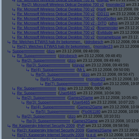
Re: Microsoft Wireless Optical Desktop 700 v2
(
playaz
am 23.12.2008, 0
Re(2): Microsoft Wireless Optical Desktop 700 v2
(
monster23
am 23.1
Re: Microsoft Wireless Optical Desktop 700 v2
(
Harti
am 23.12.2008, 09
Re: Microsoft Wireless Optical Desktop 700 v2
(
DD111
am 23.12.2008, 0
Re: Microsoft Wireless Optical Desktop 700 v2
(
KindGottes
am 23.12.200
Re: Microsoft Wireless Optical Desktop 700 v2 - DITO
(
athis
am 23.12.20
Re: Microsoft Wireless Optical Desktop 700 v2
(
flowminister
am 23.12.20
Re: Microsoft Wireless Optical Desktop 700 v2
(
Evildude
am 23.12.2008,
Re: Microsoft Wireless Optical Desktop 700 v2
(
nonametouse
am 23.12.
Re: Welches ETWAS hab ihr bekommen..
(
ddrobesch
am 23.12.2008, 09:4
Re(2): Welches ETWAS hab ihr bekommen..
(
monster23
am 23.12.2008,
Supperrrrrrrrrrrrrrrrr
(
dizo
am 23.12.2008, 09:48:09)
Re: Supperrrrrrrrrrrrrrrrr
(
ddrobesch
am 23.12.2008, 09:48:45)
Re(2): Supperrrrrrrrrrrrrrrrr
(
dizo
am 23.12.2008, 09:49:46)
Re(3): Supperrrrrrrrrrrrrrrrr
(
playaz
am 23.12.2008, 09:49:59)
Re(4): Supperrrrrrrrrrrrrrrrr
(
Mr L
am 23.12.2008, 09:50:09)
Re(5): Supperrrrrrrrrrrrrrrrr
(
dizo
am 23.12.2008, 09:50:47)
Re(6): Supperrrrrrrrrrrrrrrrr
(
monster23
am 23.12.2008, 10:
Re(7): Supperrrrrrrrrrrrrrrrr
(
[norbi]
am 23.12.2008, 19:0
Re: Supperrrrrrrrrrrrrrrrr
(
mko
am 23.12.2008, 09:56:40)
Re: Supperrrrrrrrrrrrrrrrr
(
User6465
am 23.12.2008, 10:04:30)
Re(2): Supperrrrrrrrrrrrrrrrr
(
Games2Game
am 23.12.2008, 10:05:40)
Re(3): Supperrrrrrrrrrrrrrrrr
(
User6465
am 23.12.2008, 10:07:22)
Re(4): Supperrrrrrrrrrrrrrrrr
(
Games2Game
am 23.12.2008, 10:0
Re(5): Supperrrrrrrrrrrrrrrrr
(
Flo061180
am 23.12.2008, 10:09
Re(2): Supperrrrrrrrrrrrrrrrr
(
dizo
am 23.12.2008, 10:10:31)
Re(3): Supperrrrrrrrrrrrrrrrr
(
Games2Game
am 23.12.2008, 10:12:0
Re: Kaspersky Internet Security 2009
(
PvP
am 23.12.2008, 09:58:56)
Re(2): Kaspersky Internet Security 2009
(
Games2Game
am 23.12.2008,
Re(2): Kaspersky Internet Security 2009
(
q.e.d.
am 23.12.2008, 10:00:5