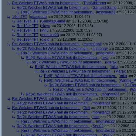
Re: Welches ETWAS hab ihr bekommen..
(
TheWikkinger
am 23.12.2008, 1
Re(2): Welches ETWAS hab ihr bekommen..
(
Games2Game
am 23.12.2
Re(3): Welches ETWAS hab ihr bekommen..
(
fossman23
am 23.12.20
19er TFT
(
goaspeda
am 23.12.2008, 11:06:44)
Re: 19er TFT
(
Games2Game
am 23.12.2008, 11:07:38)
Re: 19er TFT
(
Noyx
am 23.12.2008, 11:07:45)
Re: 19er TFT
(
Mr L
am 23.12.2008, 11:07:59)
Re: 19er TFT
(
monster23
am 23.12.2008, 11:08:27)
Re: 19er TFT
(
q.e.d.
am 23.12.2008, 11:23:51)
Re: Welches ETWAS hab ihr bekommen..
(
magic8ball
am 23.12.2008, 11:0
Re(2): Welches ETWAS hab ihr bekommen..
(
firstronny
am 23.12.2008, 
Re(3): Welches ETWAS hab ihr bekommen..
(
magic8ball
am 23.12.20
Re(4): Welches ETWAS hab ihr bekommen..
(
mko
am 23.12.2008, 
Re(5): Welches ETWAS hab ihr bekommen..
(
Marax
am 23.12.2
Re(6): Welches ETWAS hab ihr bekommen..
(
mko
am 23.12.2
Re(7): Welches ETWAS hab ihr bekommen..
(
Marax
am 23
Re(8): Welches ETWAS hab ihr bekommen..
(
mko
am 23
Re(8): Welches ETWAS hab ihr bekommen..
(
Winnie_
Re(9): Welches ETWAS hab ihr bekommen..
(
JC-De
Re(10): Welches ETWAS hab ihr bekommen..
(
Wi
Re(4): Welches ETWAS hab ihr bekommen..
(
monster23
am 23.12.
Re: Welches ETWAS hab ihr bekommen..
(
rufus
am 23.12.2008, 11:13:59)
Re(2): Welches ETWAS hab ihr bekommen..
(
monster23
am 23.12.2008,
Re: Welches ETWAS hab ihr bekommen..
(
Gott
am 23.12.2008, 11:14:14)
Re(2): Welches ETWAS hab ihr bekommen..
(
monster23
am 23.12.2008,
Re(2): Welches ETWAS hab ihr bekommen..
(
mko
am 23.12.2008, 11:16
Re(3): Welches ETWAS hab ihr bekommen..
(
monster23
am 23.12.20
Re(2): Welches ETWAS hab ihr bekommen..
(
Srv-02
am 23.12.2008, 11:
Re(3): Welches ETWAS hab ihr bekommen..
(
monster23
am 23.12.20
Re(4): Welches ETWAS hab ihr bekommen..
(
Srv-02
am 23.12.2008