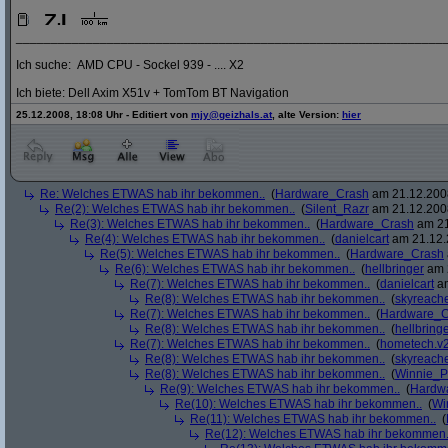
_____________________________________________________________
Ich suche: AMD CPU - Sockel 939 - .... X2
Ich biete: Dell Axim X51v + TomTom BT Navigation
25.12.2008, 18:08 Uhr - Editiert von
mjy@geizhals.at
, alte Version:
hier
Re: Welches ETWAS hab ihr bekommen..
(
Hardware_Crash
am 21.12.2008
Re(2): Welches ETWAS hab ihr bekommen..
(
Silent_Razr
am 21.12.2008
Re(3): Welches ETWAS hab ihr bekommen..
(
Hardware_Crash
am 21
Re(4): Welches ETWAS hab ihr bekommen..
(
danielcart
am 21.12.
Re(5): Welches ETWAS hab ihr bekommen..
(
Hardware_Crash
Re(6): Welches ETWAS hab ihr bekommen..
(
hellbringer
am 2
Re(7): Welches ETWAS hab ihr bekommen..
(
danielcart
am
Re(8): Welches ETWAS hab ihr bekommen..
(
skyreach
Re(7): Welches ETWAS hab ihr bekommen..
(
Hardware_C
Re(8): Welches ETWAS hab ihr bekommen..
(
hellbring
Re(7): Welches ETWAS hab ihr bekommen..
(
hometech.v2
Re(8): Welches ETWAS hab ihr bekommen..
(
skyreach
Re(8): Welches ETWAS hab ihr bekommen..
(
Winnie_
Re(9): Welches ETWAS hab ihr bekommen..
(
Hardw
Re(10): Welches ETWAS hab ihr bekommen..
(
Wi
Re(11): Welches ETWAS hab ihr bekommen..
(
Re(12): Welches ETWAS hab ihr bekommen.