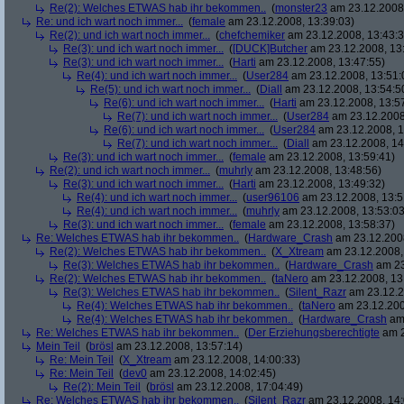
Re(2): Welches ETWAS hab ihr bekommen..
(
monster23
am 23.12.2008,
Re: und ich wart noch immer...
(
female
am 23.12.2008, 13:39:03)
Re(2): und ich wart noch immer...
(
chefchemiker
am 23.12.2008, 13:43:3
Re(3): und ich wart noch immer...
(
[DUCK]Butcher
am 23.12.2008, 13
Re(3): und ich wart noch immer...
(
Harti
am 23.12.2008, 13:47:55)
Re(4): und ich wart noch immer...
(
User284
am 23.12.2008, 13:51:
Re(5): und ich wart noch immer...
(
Diall
am 23.12.2008, 13:54:5
Re(6): und ich wart noch immer...
(
Harti
am 23.12.2008, 13:5
Re(7): und ich wart noch immer...
(
User284
am 23.12.2008
Re(6): und ich wart noch immer...
(
User284
am 23.12.2008, 1
Re(7): und ich wart noch immer...
(
Diall
am 23.12.2008, 14
Re(3): und ich wart noch immer...
(
female
am 23.12.2008, 13:59:41)
Re(2): und ich wart noch immer...
(
muhrly
am 23.12.2008, 13:48:56)
Re(3): und ich wart noch immer...
(
Harti
am 23.12.2008, 13:49:32)
Re(4): und ich wart noch immer...
(
user96106
am 23.12.2008, 13:5
Re(4): und ich wart noch immer...
(
muhrly
am 23.12.2008, 13:53:03
Re(3): und ich wart noch immer...
(
female
am 23.12.2008, 13:58:37)
Re: Welches ETWAS hab ihr bekommen..
(
Hardware_Crash
am 23.12.2008
Re(2): Welches ETWAS hab ihr bekommen..
(
X_Xtream
am 23.12.2008,
Re(3): Welches ETWAS hab ihr bekommen..
(
Hardware_Crash
am 23
Re(2): Welches ETWAS hab ihr bekommen..
(
taNero
am 23.12.2008, 13
Re(3): Welches ETWAS hab ihr bekommen..
(
Silent_Razr
am 23.12.2
Re(4): Welches ETWAS hab ihr bekommen..
(
taNero
am 23.12.200
Re(4): Welches ETWAS hab ihr bekommen..
(
Hardware_Crash
am 
Re: Welches ETWAS hab ihr bekommen..
(
Der Erziehungsberechtigte
am 2
Mein Teil
(
brösl
am 23.12.2008, 13:57:14)
Re: Mein Teil
(
X_Xtream
am 23.12.2008, 14:00:33)
Re: Mein Teil
(
dev0
am 23.12.2008, 14:02:45)
Re(2): Mein Teil
(
brösl
am 23.12.2008, 17:04:49)
Re: Welches ETWAS hab ihr bekommen..
(
Silent_Razr
am 23.12.2008, 14: