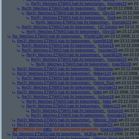
Re(5): Welches ETWAS hab ihr bekommen..
(
monster23
am 23.
Re(3): Welches ETWAS hab ihr bekommen..
(
Gott
am 23.12.2008, 11
Re(4): Welches ETWAS hab ihr bekommen..
(
Srv-02
am 23.12.2008
Re(5): Welches ETWAS hab ihr bekommen..
(
Gott
am 23.12.200
Re(6): Welches ETWAS hab ihr bekommen..
(
monster23
am 2
Re(3): Welches ETWAS hab ihr bekommen..
(
JC-Denton
am 23.12.20
Re(4): Welches ETWAS hab ihr bekommen..
(
Srv-02
am 23.12.2008
Re: Welches ETWAS hab ihr bekommen..
(
Flo061180
am 23.12.2008, 11:2
Re(2): Welches ETWAS hab ihr bekommen..
(
user96106
am 23.12.2008,
Re(3): Welches ETWAS hab ihr bekommen..
(
schop18
am 23.12.2008
Re(3): Welches ETWAS hab ihr bekommen..
(
monster23
am 23.12.20
Re(4): Welches ETWAS hab ihr bekommen..
(
user96106
am 23.12.
Re(5): Welches ETWAS hab ihr bekommen..
(
monster23
am 23.
Re(6): Welches ETWAS hab ihr bekommen..
(
user96106
am 2
Re(2): Welches ETWAS hab ihr bekommen..
(
Atomicman
am 23.12.2008
Re(2): Welches ETWAS hab ihr bekommen..
(
Mikey123
am 23.12.2008, 
Re(3): Welches ETWAS hab ihr bekommen..
(
bigpower
am 23.12.200
Re(2): Welches ETWAS hab ihr bekommen..
(
Silent_Razr
am 23.12.2008
Re(3): Welches ETWAS hab ihr bekommen..
(
monster23
am 23.12.20
Re(2): Welches ETWAS hab ihr bekommen..
(
mko
am 23.12.2008, 11:31
Re(3): Welches ETWAS hab ihr bekommen..
(
schop18
am 23.12.2008
Re(4): Welches ETWAS hab ihr bekommen..
(
mko
am 23.12.2008, 
Re(4): Welches ETWAS hab ihr bekommen..
(
Mikey123
am 23.12.2
Re(5): Welches ETWAS hab ihr bekommen..
(
schop18
am 23.12
Re(5): Welches ETWAS hab ihr bekommen..
(
monster23
am 23.
Re(2): Welches ETWAS hab ihr bekommen..
(
Winnie_Pooh
am 23.12.20
Re(2): Welches ETWAS hab ihr bekommen..
(
monster23
am 23.12.2008,
PLONKED von
mtths
: auf userwunsch geloescht
(
User128884
am 23.12
Re: Welches ETWAS hab ihr bekommen..
(
MJFox
am 23.12.2008, 11:36:54
Re(2): Welches ETWAS hab ihr bekommen..
(
Winnie_Pooh
am 23.12.20