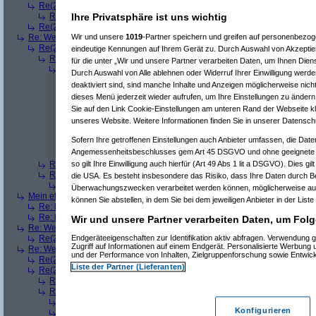
Re(2): Welches ETWAS hab ihr bekommen..
(
Ardjan
am 23.12.2008, 09
Ihre Privatsphäre ist uns wichtig
Re(3): Welches ETWAS hab ihr bekommen..
(
monster23
am 23.12.20
Re(2): Welches ETWAS hab ihr bekommen..
(
User284
am 23.12.2008, 1
Wir und unsere
1019
-Partner speichern und greifen auf personenbezo
Re: Welches ETWAS hab ihr bekommen..
(
Diall
am 23.12.2008, 09:01:20)
Re(2): Welches ETWAS hab ihr bekommen..
(
ddrobesch
am 23.12.2008,
eindeutige Kennungen auf Ihrem Gerät zu. Durch Auswahl von Akzeptier
Re(3): Welches ETWAS hab ihr bekommen..
(
q.e.d.
am 23.12.2008, 0
für die unter „Wir und unsere Partner verarbeiten Daten, um Ihnen Dien
Re(4): Welches ETWAS hab ihr bekommen..
(
Games2Game
am 23
Durch Auswahl von Alle ablehnen oder Widerruf Ihrer Einwilligung werde
Re(5): Welches ETWAS hab ihr bekommen..
(
ddrobesch
am 23.
deaktiviert sind, sind manche Inhalte und Anzeigen möglicherweise nicht
Re(6): Welches ETWAS hab ihr bekommen..
(
q.e.d.
am 23.12
dieses Menü jederzeit wieder aufrufen, um Ihre Einstellungen zu ändern 
Re(5): Welches ETWAS hab ihr bekommen..
(
q.e.d.
am 23.12.20
Sie auf den Link Cookie-Einstellungen am unteren Rand der Webseite kli
Re(6): Welches ETWAS hab ihr bekommen..
(
Games2Game
unseres Website. Weitere Informationen finden Sie in unserer Datensch
Re(7): Welches ETWAS hab ihr bekommen..
(
q.e.d.
am 23.
Re(8): Welches ETWAS hab ihr bekommen..
(
Games2
Sofern Ihre getroffenen Einstellungen auch Anbieter umfassen, die Daten
Re(9): Welches ETWAS hab ihr bekommen..
(
q.e.d.
a
Angemessenheitsbeschlusses gem Art 45 DSGVO und ohne geeignete G
Re(5): Welches ETWAS hab ihr bekommen..
(
monster23
am 23.
so gilt Ihre Einwilligung auch hierfür (Art 49 Abs 1 lit a DSGVO). Dies gi
Re(3): Welches ETWAS hab ihr bekommen..
(
Diall
am 23.12.2008, 09
Re(3): Welches ETWAS hab ihr bekommen..
(
Madler
am 23.12.2008, 
die USA. Es besteht insbesondere das Risiko, dass Ihre Daten durch B
Re(4): Welches ETWAS hab ihr bekommen..
(
Games2Game
am 23
Überwachungszwecken verarbeitet werden können, möglicherweise auc
Mein etwas
(
Winnie_Pooh
am 23.12.2008, 09:12:01)
können Sie abstellen, in dem Sie bei dem jeweiligen Anbieter in der Liste
Re: Mein etwas
(
dizo
am 23.12.2008, 09:24:29)
Re: Mein etwas
(
q.e.d.
am 23.12.2008, 09:40:58)
Wir und unsere Partner verarbeiten Daten, um Folg
Re: Welches ETWAS hab ihr bekommen..
(
Dimmu
am 23.12.2008, 09:12:1
Endgeräteeigenschaften zur Identifikation aktiv abfragen. Verwendung 
Re(2): Welches ETWAS hab ihr bekommen..
(
Games2Game
am 23.12.2
Zugriff auf Informationen auf einem Endgerät. Personalisierte Werbung
Re: Welches ETWAS hab ihr bekommen..
(
markuz90
am 23.12.2008, 09:2
und der Performance von Inhalten, Zielgruppenforschung sowie Entwic
Re(2): Welches ETWAS hab ihr bekommen..
(
Mr L
am 23.12.2008, 09:2
Liste der Partner (Lieferanten)
Re(2): Welches ETWAS hab ihr bekommen..
(
BlackShadow
am 23.12.20
Re(3): Welches ETWAS hab ihr bekommen..
(
User6465
am 23.12.200
Re(3): Welches ETWAS hab ihr bekommen..
(
Flo061180
am 23.12.20
Re(4): Welches ETWAS hab ihr bekommen..
(
Mr L
am 23.12.2008,
Konfigurieren
Re(4): Welches ETWAS hab ihr bekommen..
(
playaz
am 23.12.200