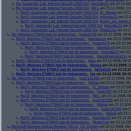
Re: Kaspersky Lab: Internet Security 2009 [2x]
(
monster23
am 23.12.200
Re: Kaspersky Lab: Internet Security 2009 [2x]
(
Mr L
am 23.12.2008, 11:
Re(2): Kaspersky Lab: Internet Security 2009 [2x]
(
X_Xtream
am 23.12
Re(2): Kaspersky Lab: Internet Security 2009 [2x]
(
monster23
am 23.1
Re(2): Kaspersky Lab: Internet Security 2009 [2x]
(
leave_my_name_o
Re(3): Kaspersky Lab: Internet Security 2009 [2x]
(
monster23
am 23
Re(2): Kaspersky Lab: Internet Security 2009 [2x]
(
RoboCop
am 23.12
Re: Welches ETWAS hab ihr bekommen..
(
nobody79
am 23.12.2008, 09:4
Re(2): Welches ETWAS hab ihr bekommen..
(
ddrobesch
am 23.12.2008,
Re(3): Welches ETWAS hab ihr bekommen..
(
nobody79
am 23.12.200
Re(4): Welches ETWAS hab ihr bekommen..
(
ddrobesch
am 23.12.
Re(5): Welches ETWAS hab ihr bekommen..
(
monster23
am 23.
Re(4): Welches ETWAS hab ihr bekommen..
(
dasistmeinnick11+
am
Re(2): Welches ETWAS hab ihr bekommen..
(
mko
am 23.12.2008, 09:55
Re(2): Welches ETWAS hab ihr bekommen..
(
Neera
am 23.12.2008, 2
Re(3): Welches ETWAS hab ihr bekommen..
(
w114/115
am 23.12.20
Re(2): Welches ETWAS hab ihr bekommen..
(
gp
am 24.12.2008, 00:43
Re: Welches ETWAS hab ihr bekommen..
(
user182285
am 23.12.2008, 09
Re(2): Welches ETWAS hab ihr bekommen..
(
Akilae
am 23.12.2008, 09:
Re(3): Welches ETWAS hab ihr bekommen..
(
X_Xtream
am 23.12.200
Re(4): Welches ETWAS hab ihr bekommen..
(
User284
am 23.12.20
Re(3): Welches ETWAS hab ihr bekommen..
(
Mr L
am 23.12.2008, 09
Re(3): Welches ETWAS hab ihr bekommen..
(
user182285
am 23.12.2
Re(4): Welches ETWAS hab ihr bekommen..
(
Akilae
am 23.12.2008
Re(5): Welches ETWAS hab ihr bekommen..
(
user182285
am 23
Re(6): Welches ETWAS hab ihr bekommen..
(
Akilae
am 23.12
Re(3): Welches ETWAS hab ihr bekommen..
(
monster23
am 23.12.20
Re(3): Welches ETWAS hab ihr bekommen..
(
RoboCop
am 23.12.200
Microsoft Wireless Optical Desktop 700 v2
(
JC-Denton
am 23.12.2008, 09: