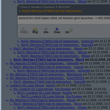
Re(3): Welches ETWAS hab ihr bekommen..
(
Weed
am 23.12.2008, 1
^
Forum
Händler in Österreich
#
5212437
Re(4): Welches ETWAS hab ihr bekommen..
wennst ihn nicht haben willst, wir können gern tauschen --> KIS 200
Re(4): Welches ETWAS hab ihr bekommen..
(
schop18
am 23.12.20
Re(4): Welches ETWAS hab ihr bekommen..
(
hansi99
am 23.12.20
Re(2): Welches ETWAS hab ihr bekommen..
(
Weed
am 23.12.2008, 13:
Re(3): Welches ETWAS hab ihr bekommen..
(
Marax
am 23.12.2008, 
Re(4): Welches ETWAS hab ihr bekommen..
(
Weed
am 23.12.2008
Re(2): Welches ETWAS hab ihr bekommen..
(
RevX
am 24.12.2008, 15
Re: Welches ETWAS hab ihr bekommen..
(
artner88
am 23.12.2008, 13:11:
Re(2): Welches ETWAS hab ihr bekommen..
(
xxandl
am 23.12.2008, 13
Re(3): Welches ETWAS hab ihr bekommen..
(
artner88
am 23.12.2008
Re: Welches ETWAS hab ihr bekommen..
(
Blacktronix
am 23.12.2008, 13:
Re: Welches ETWAS hab ihr bekommen..
(
User195329
am 23.12.2008, 13
Re(2): Welches ETWAS hab ihr bekommen..
(
hansi99
am 23.12.2008, 1
Logitech G5 Laser Mouse
(
muhrly
am 23.12.2008, 13:15:53)
Re: Logitech G5 Laser Mouse
(
Da Rookee
am 23.12.2008, 14:14:15)
Re(2): Logitech G5 Laser Mouse
(
muhrly
am 23.12.2008, 14:19:16)
Re(3): Logitech G5 Laser Mouse
(
Da Rookee
am 23.12.2008, 14:2
Re: Welches ETWAS hab ihr bekommen..
(
Nooto
am 23.12.2008, 13:16:09
Re(2): Welches ETWAS hab ihr bekommen..
(
Noyx
am 23.12.2008, 13:2
Re(3): Welches ETWAS hab ihr bekommen..
(
Nooto
am 23.12.2008, 