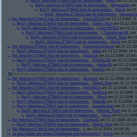
Re(5): Welches ETWAS hab ihr bekommen..
(
RevX
am 21.12.20
Re(6): Welches ETWAS hab ihr bekommen..
(
skyreacher
am 
Re(7): Welches ETWAS hab ihr bekommen..
(
RevX
am 21.
Re(8): Welches ETWAS hab ihr bekommen..
(
skyreach
Re: Welches ETWAS hab ihr bekommen..
(
User195329
am 21.12.2008, 11
Re(2): Welches ETWAS hab ihr bekommen..
(
Silent_Razr
am 21.12.2008
Re(3): Welches ETWAS hab ihr bekommen..
(
User195329
am 21.12.2
Re(4): Welches ETWAS hab ihr bekommen..
(
-Transformer2K-
am 2
Re(5): Welches ETWAS hab ihr bekommen..
(
Silent_Razr
am 21
Re(6): Welches ETWAS hab ihr bekommen..
(
Arrris
am 22.12.
Re: Welches ETWAS hab ihr bekommen..
(
homerdersimpson
am 21.12.200
Re(2): Welches ETWAS hab ihr bekommen..
(
athis
am 21.12.2008, 14:5
Re: Welches ETWAS hab ihr bekommen..
(
stefan2k
am 21.12.2008, 13:54:
Re(2): Welches ETWAS hab ihr bekommen..
(
Flo061180
am 21.12.2008,
Re(3): Welches ETWAS hab ihr bekommen..
(
stefan2k
am 21.12.2008
Re(2): Welches ETWAS hab ihr bekommen..
(
Kalif22
am 21.12.2008, 14
Vom Autor zurückgezogen oder Autor hat seine Registrierung nicht bestätig
Re: Welches ETWAS hab ihr bekommen..
(
Burnsen
am 21.12.2008, 15:24:
Re(2): Welches ETWAS hab ihr bekommen..
(
Silent_Razr
am 21.12.2008
Re: Welches ETWAS hab ihr bekommen..
(
ninoStyLe
am 21.12.2008, 15:5
Re(2): Welches ETWAS hab ihr bekommen..
(
xxxforce
am 21.12.2008, 1
Re(3): Welches ETWAS hab ihr bekommen..
(
RevX
am 21.12.2008, 1
Re(2): Welches ETWAS hab ihr bekommen..
(
Alkestis
am 21.12.2008, 1
Re(2): Welches ETWAS hab ihr bekommen..
(
quasikonkav
am 21.12.200
Re(3): Welches ETWAS hab ihr bekommen..
(
Winnie_Pooh
am 21.12.
Re(4): Welches ETWAS hab ihr bekommen..
(
Arrris
am 22.12.2008,
Re: Welches ETWAS hab ihr bekommen..
(
Zaphod1
am 21.12.2008, 20:10
Re(2): Welches ETWAS hab ihr bekommen..
(
Silent_Razr
am 21.12.2008
Re: Welches ETWAS hab ihr bekommen..
(
j.
am 22.12.2008, 14:19:16)
Ja was haben die ersten Empfänger nun bekommen?
(
q.e.d.
am 22.12.200