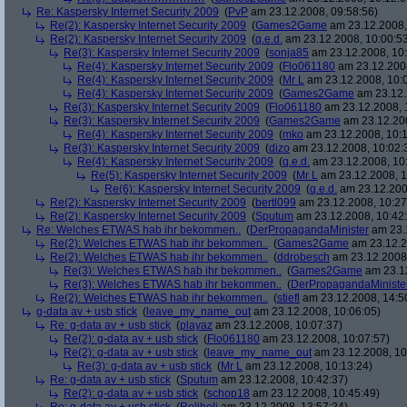
Re: Kaspersky Internet Security 2009
(
PvP
am 23.12.2008, 09:58:56)
Re(2): Kaspersky Internet Security 2009
(
Games2Game
am 23.12.2008,
Re(2): Kaspersky Internet Security 2009
(
q.e.d.
am 23.12.2008, 10:00:5
Re(3): Kaspersky Internet Security 2009
(
sonja85
am 23.12.2008, 10:
Re(4): Kaspersky Internet Security 2009
(
Flo061180
am 23.12.2008
Re(4): Kaspersky Internet Security 2009
(
Mr L
am 23.12.2008, 10:
Re(4): Kaspersky Internet Security 2009
(
Games2Game
am 23.12.
Re(3): Kaspersky Internet Security 2009
(
Flo061180
am 23.12.2008, 
Re(3): Kaspersky Internet Security 2009
(
Games2Game
am 23.12.200
Re(4): Kaspersky Internet Security 2009
(
mko
am 23.12.2008, 10:1
Re(3): Kaspersky Internet Security 2009
(
dizo
am 23.12.2008, 10:02:
Re(4): Kaspersky Internet Security 2009
(
q.e.d.
am 23.12.2008, 10
Re(5): Kaspersky Internet Security 2009
(
Mr L
am 23.12.2008, 1
Re(6): Kaspersky Internet Security 2009
(
q.e.d.
am 23.12.200
Re(2): Kaspersky Internet Security 2009
(
bertl099
am 23.12.2008, 10:27
Re(2): Kaspersky Internet Security 2009
(
Sputum
am 23.12.2008, 10:42
Re: Welches ETWAS hab ihr bekommen..
(
DerPropagandaMinister
am 23.1
Re(2): Welches ETWAS hab ihr bekommen..
(
Games2Game
am 23.12.2
Re(2): Welches ETWAS hab ihr bekommen..
(
ddrobesch
am 23.12.2008,
Re(3): Welches ETWAS hab ihr bekommen..
(
Games2Game
am 23.12
Re(3): Welches ETWAS hab ihr bekommen..
(
DerPropagandaMiniste
Re(2): Welches ETWAS hab ihr bekommen..
(
stiefl
am 23.12.2008, 14:5
g-data av + usb stick
(
leave_my_name_out
am 23.12.2008, 10:06:05)
Re: g-data av + usb stick
(
playaz
am 23.12.2008, 10:07:37)
Re(2): g-data av + usb stick
(
Flo061180
am 23.12.2008, 10:07:57)
Re(2): g-data av + usb stick
(
leave_my_name_out
am 23.12.2008, 10
Re(3): g-data av + usb stick
(
Mr L
am 23.12.2008, 10:13:24)
Re: g-data av + usb stick
(
Sputum
am 23.12.2008, 10:42:37)
Re(2): g-data av + usb stick
(
schop18
am 23.12.2008, 10:45:49)