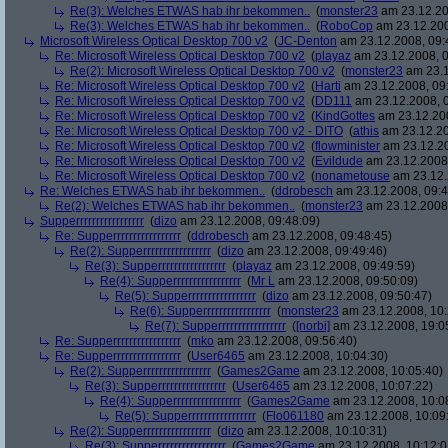
Re(3): Welches ETWAS hab ihr bekommen..
(
monster23
am 23.12.20
Re(3): Welches ETWAS hab ihr bekommen..
(
RoboCop
am 23.12.200
Microsoft Wireless Optical Desktop 700 v2
(
JC-Denton
am 23.12.2008, 09:
Re: Microsoft Wireless Optical Desktop 700 v2
(
playaz
am 23.12.2008, 0
Re(2): Microsoft Wireless Optical Desktop 700 v2
(
monster23
am 23.1
Re: Microsoft Wireless Optical Desktop 700 v2
(
Harti
am 23.12.2008, 09
Re: Microsoft Wireless Optical Desktop 700 v2
(
DD111
am 23.12.2008, 0
Re: Microsoft Wireless Optical Desktop 700 v2
(
KindGottes
am 23.12.200
Re: Microsoft Wireless Optical Desktop 700 v2 - DITO
(
athis
am 23.12.20
Re: Microsoft Wireless Optical Desktop 700 v2
(
flowminister
am 23.12.20
Re: Microsoft Wireless Optical Desktop 700 v2
(
Evildude
am 23.12.2008,
Re: Microsoft Wireless Optical Desktop 700 v2
(
nonametouse
am 23.12.
Re: Welches ETWAS hab ihr bekommen..
(
ddrobesch
am 23.12.2008, 09:4
Re(2): Welches ETWAS hab ihr bekommen..
(
monster23
am 23.12.2008,
Supperrrrrrrrrrrrrrrrr
(
dizo
am 23.12.2008, 09:48:09)
Re: Supperrrrrrrrrrrrrrrrr
(
ddrobesch
am 23.12.2008, 09:48:45)
Re(2): Supperrrrrrrrrrrrrrrrr
(
dizo
am 23.12.2008, 09:49:46)
Re(3): Supperrrrrrrrrrrrrrrrr
(
playaz
am 23.12.2008, 09:49:59)
Re(4): Supperrrrrrrrrrrrrrrrr
(
Mr L
am 23.12.2008, 09:50:09)
Re(5): Supperrrrrrrrrrrrrrrrr
(
dizo
am 23.12.2008, 09:50:47)
Re(6): Supperrrrrrrrrrrrrrrrr
(
monster23
am 23.12.2008, 10:
Re(7): Supperrrrrrrrrrrrrrrrr
(
[norbi]
am 23.12.2008, 19:0
Re: Supperrrrrrrrrrrrrrrrr
(
mko
am 23.12.2008, 09:56:40)
Re: Supperrrrrrrrrrrrrrrrr
(
User6465
am 23.12.2008, 10:04:30)
Re(2): Supperrrrrrrrrrrrrrrrr
(
Games2Game
am 23.12.2008, 10:05:40)
Re(3): Supperrrrrrrrrrrrrrrrr
(
User6465
am 23.12.2008, 10:07:22)
Re(4): Supperrrrrrrrrrrrrrrrr
(
Games2Game
am 23.12.2008, 10:0
Re(5): Supperrrrrrrrrrrrrrrrr
(
Flo061180
am 23.12.2008, 10:09
Re(2): Supperrrrrrrrrrrrrrrrr
(
dizo
am 23.12.2008, 10:10:31)
Re(3): Supperrrrrrrrrrrrrrrrr
(
Games2Game
am 23.12.2008, 10:12:0