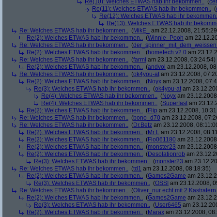
Re(10): Welches ETWAS hab ihr bekommen..
(
ce
Re(11): Welches ETWAS hab ihr bekommen..
(
Re(12): Welches ETWAS hab ihr bekommen.
Re(13): Welches ETWAS hab ihr bekomm
Re: Welches ETWAS hab ihr bekommen..
(
MikE_
am 22.12.2008, 21:55:29
Re(2): Welches ETWAS hab ihr bekommen..
(
Winnie_Pooh
am 22.12.20
Re: Welches ETWAS hab ihr bekommen..
(
der_spinner_mit_dem_weissen
Re(2): Welches ETWAS hab ihr bekommen..
(
hometech.v2.0
am 23.12.2
Re: Welches ETWAS hab ihr bekommen..
(
farmi
am 23.12.2008, 03:24:54)
Re(2): Welches ETWAS hab ihr bekommen..
(
andvol
am 23.12.2008, 08
Re: Welches ETWAS hab ihr bekommen..
(
ok4you-at
am 23.12.2008, 07:2
Re(2): Welches ETWAS hab ihr bekommen..
(
Noyx
am 23.12.2008, 07:4
Re(3): Welches ETWAS hab ihr bekommen..
(
ok4you-at
am 23.12.200
Re(4): Welches ETWAS hab ihr bekommen..
(
Noyx
am 23.12.2008,
Re(4): Welches ETWAS hab ihr bekommen..
(
Superfast
am 23.12.2
Re(2): Welches ETWAS hab ihr bekommen..
(
Flip
am 23.12.2008, 10:31
Re: Welches ETWAS hab ihr bekommen..
(
bono_d70
am 23.12.2008, 07:2
Re: Welches ETWAS hab ihr bekommen..
(
Dr.Betz
am 23.12.2008, 08:11:0
Re(2): Welches ETWAS hab ihr bekommen..
(
Mr L
am 23.12.2008, 08:11
Re(2): Welches ETWAS hab ihr bekommen..
(
Flo061180
am 23.12.2008,
Re(2): Welches ETWAS hab ihr bekommen..
(
monster23
am 23.12.2008,
Re(2): Welches ETWAS hab ihr bekommen..
(
Desolationrob
am 23.12.20
Re(3): Welches ETWAS hab ihr bekommen..
(
monster23
am 23.12.20
Re: Welches ETWAS hab ihr bekommen..
(
td1
am 23.12.2008, 08:18:35)
Re(2): Welches ETWAS hab ihr bekommen..
(
Games2Game
am 23.12.2
Re(3): Welches ETWAS hab ihr bekommen..
(
OSSI
am 23.12.2008, 0
Re: Welches ETWAS hab ihr bekommen..
(
Oliver_nur echt mit 2 Kastratern
Re(2): Welches ETWAS hab ihr bekommen..
(
Games2Game
am 23.12.2
Re(3): Welches ETWAS hab ihr bekommen..
(
User6465
am 23.12.200
Re(2): Welches ETWAS hab ihr bekommen..
(
Marax
am 23.12.2008, 08: