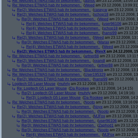
Re: Welches ETWAS hab ihr bekommen..
(
adhoc
am 23.12.2008, 13:05:13
Re: Welches ETWAS hab ihr bekommen..
(
Weed
am 23.12.2008, 13:09:31
Re(2): Welches ETWAS hab ihr bekommen..
(
casey.w
am 23.12.2008, 1
Re(2): Welches ETWAS hab ihr bekommen..
(
schop18
am 23.12.2008, 1
Re(3): Welches ETWAS hab ihr bekommen..
(
Weed
am 23.12.2008, 1
Re(4): Welches ETWAS hab ihr bekommen..
(
user96106
am 23.12.
Re(4): Welches ETWAS hab ihr bekommen..
(
schop18
am 23.12.20
Re(4): Welches ETWAS hab ihr bekommen..
(
hansi99
am 23.12.20
Re(2): Welches ETWAS hab ihr bekommen..
(
Weed
am 23.12.2008, 13:
Re(3): Welches ETWAS hab ihr bekommen..
(
Marax
am 23.12.2008, 
Re(4): Welches ETWAS hab ihr bekommen..
(
Weed
am 23.12.2008
Re(2): Welches ETWAS hab ihr bekommen..
(
RevX
am 24.12.2008, 15
Re: Welches ETWAS hab ihr bekommen..
(
artner88
am 23.12.2008, 13:11:
Re(2): Welches ETWAS hab ihr bekommen..
(
xxandl
am 23.12.2008, 13
Re(3): Welches ETWAS hab ihr bekommen..
(
artner88
am 23.12.2008
Re: Welches ETWAS hab ihr bekommen..
(
Blacktronix
am 23.12.2008, 13:
Re: Welches ETWAS hab ihr bekommen..
(
User195329
am 23.12.2008, 13
Re(2): Welches ETWAS hab ihr bekommen..
(
hansi99
am 23.12.2008, 1
Logitech G5 Laser Mouse
(
muhrly
am 23.12.2008, 13:15:53)
Re: Logitech G5 Laser Mouse
(
Da Rookee
am 23.12.2008, 14:14:15)
Re(2): Logitech G5 Laser Mouse
(
muhrly
am 23.12.2008, 14:19:16)
Re(3): Logitech G5 Laser Mouse
(
Da Rookee
am 23.12.2008, 14:2
Re: Welches ETWAS hab ihr bekommen..
(
Nooto
am 23.12.2008, 13:16:09
Re(2): Welches ETWAS hab ihr bekommen..
(
Noyx
am 23.12.2008, 13:2
Re(3): Welches ETWAS hab ihr bekommen..
(
Nooto
am 23.12.2008, 
Re(2): Welches ETWAS hab ihr bekommen..
(
MJFox
am 23.12.2008, 13
Re(3): Welches ETWAS hab ihr bekommen..
(
user96106
am 23.12.20
Re(3): Welches ETWAS hab ihr bekommen..
(
Zaphod1
am 23.12.2008
Re(3): Welches ETWAS hab ihr bekommen..
(
Nooto
am 23.12.2008, 
Re(4): Welches ETWAS hab ihr bekommen..
(
MJFox
am 23.12.200