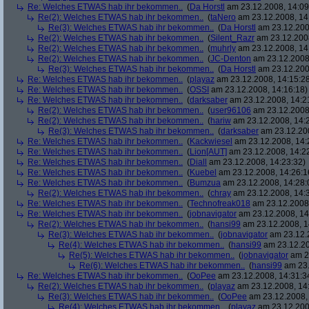
Re: Welches ETWAS hab ihr bekommen..
(
Da Horstl
am 23.12.2008, 14:09
Re(2): Welches ETWAS hab ihr bekommen..
(
taNero
am 23.12.2008, 14
Re(3): Welches ETWAS hab ihr bekommen..
(
Da Horstl
am 23.12.200
Re(2): Welches ETWAS hab ihr bekommen..
(
Silent_Razr
am 23.12.2008
Re(2): Welches ETWAS hab ihr bekommen..
(
muhrly
am 23.12.2008, 14
Re(2): Welches ETWAS hab ihr bekommen..
(
JC-Denton
am 23.12.2008,
Re(3): Welches ETWAS hab ihr bekommen..
(
Da Horstl
am 23.12.200
Re: Welches ETWAS hab ihr bekommen..
(
playaz
am 23.12.2008, 14:15:2
Re: Welches ETWAS hab ihr bekommen..
(
OSSI
am 23.12.2008, 14:16:18)
Re: Welches ETWAS hab ihr bekommen..
(
darksaber
am 23.12.2008, 14:2
Re(2): Welches ETWAS hab ihr bekommen..
(
user96106
am 23.12.2008,
Re(2): Welches ETWAS hab ihr bekommen..
(
hariw
am 23.12.2008, 14:
Re(3): Welches ETWAS hab ihr bekommen..
(
darksaber
am 23.12.200
Re: Welches ETWAS hab ihr bekommen..
(
Kackwiesel
am 23.12.2008, 14:
Re: Welches ETWAS hab ihr bekommen..
(
Lion[AUT]
am 23.12.2008, 14:2
Re: Welches ETWAS hab ihr bekommen..
(
Diall
am 23.12.2008, 14:23:32)
Re: Welches ETWAS hab ihr bekommen..
(
Kuebel
am 23.12.2008, 14:26:1
Re: Welches ETWAS hab ihr bekommen..
(
Bumzua
am 23.12.2008, 14:28:
Re(2): Welches ETWAS hab ihr bekommen..
(
chray
am 23.12.2008, 14:
Re: Welches ETWAS hab ihr bekommen..
(
Technofreak018
am 23.12.2008,
Re: Welches ETWAS hab ihr bekommen..
(
jobnavigator
am 23.12.2008, 14
Re(2): Welches ETWAS hab ihr bekommen..
(
hansi99
am 23.12.2008, 1
Re(3): Welches ETWAS hab ihr bekommen..
(
jobnavigator
am 23.12.2
Re(4): Welches ETWAS hab ihr bekommen..
(
hansi99
am 23.12.20
Re(5): Welches ETWAS hab ihr bekommen..
(
jobnavigator
am 23
Re(6): Welches ETWAS hab ihr bekommen..
(
hansi99
am 23.
Re: Welches ETWAS hab ihr bekommen..
(
OoPee
am 23.12.2008, 14:31:3
Re(2): Welches ETWAS hab ihr bekommen..
(
playaz
am 23.12.2008, 14
Re(3): Welches ETWAS hab ihr bekommen..
(
OoPee
am 23.12.2008, 
Re(4): Welches ETWAS hab ihr bekommen..
(
playaz
am 23.12.200