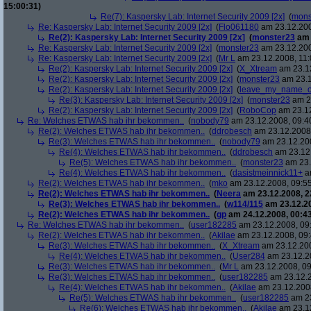
15:00:31)
Re(7): Kaspersky Lab: Internet Security 2009 [2x]
(
mons
Re: Kaspersky Lab: Internet Security 2009 [2x]
(
Flo061180
am 23.12.200
Re(2): Kaspersky Lab: Internet Security 2009 [2x]
(
monster23
am 
Re: Kaspersky Lab: Internet Security 2009 [2x]
(
monster23
am 23.12.200
Re: Kaspersky Lab: Internet Security 2009 [2x]
(
Mr L
am 23.12.2008, 11:
Re(2): Kaspersky Lab: Internet Security 2009 [2x]
(
X_Xtream
am 23.12
Re(2): Kaspersky Lab: Internet Security 2009 [2x]
(
monster23
am 23.1
Re(2): Kaspersky Lab: Internet Security 2009 [2x]
(
leave_my_name_o
Re(3): Kaspersky Lab: Internet Security 2009 [2x]
(
monster23
am 23
Re(2): Kaspersky Lab: Internet Security 2009 [2x]
(
RoboCop
am 23.12
Re: Welches ETWAS hab ihr bekommen..
(
nobody79
am 23.12.2008, 09:4
Re(2): Welches ETWAS hab ihr bekommen..
(
ddrobesch
am 23.12.2008,
Re(3): Welches ETWAS hab ihr bekommen..
(
nobody79
am 23.12.200
Re(4): Welches ETWAS hab ihr bekommen..
(
ddrobesch
am 23.12.
Re(5): Welches ETWAS hab ihr bekommen..
(
monster23
am 23.
Re(4): Welches ETWAS hab ihr bekommen..
(
dasistmeinnick11+
am
Re(2): Welches ETWAS hab ihr bekommen..
(
mko
am 23.12.2008, 09:55
Re(2): Welches ETWAS hab ihr bekommen..
(
Neera
am 23.12.2008, 2
Re(3): Welches ETWAS hab ihr bekommen..
(
w114/115
am 23.12.20
Re(2): Welches ETWAS hab ihr bekommen..
(
gp
am 24.12.2008, 00:43
Re: Welches ETWAS hab ihr bekommen..
(
user182285
am 23.12.2008, 09
Re(2): Welches ETWAS hab ihr bekommen..
(
Akilae
am 23.12.2008, 09:
Re(3): Welches ETWAS hab ihr bekommen..
(
X_Xtream
am 23.12.200
Re(4): Welches ETWAS hab ihr bekommen..
(
User284
am 23.12.20
Re(3): Welches ETWAS hab ihr bekommen..
(
Mr L
am 23.12.2008, 09
Re(3): Welches ETWAS hab ihr bekommen..
(
user182285
am 23.12.2
Re(4): Welches ETWAS hab ihr bekommen..
(
Akilae
am 23.12.2008
Re(5): Welches ETWAS hab ihr bekommen..
(
user182285
am 23
Re(6): Welches ETWAS hab ihr bekommen..
(
Akilae
am 23.12