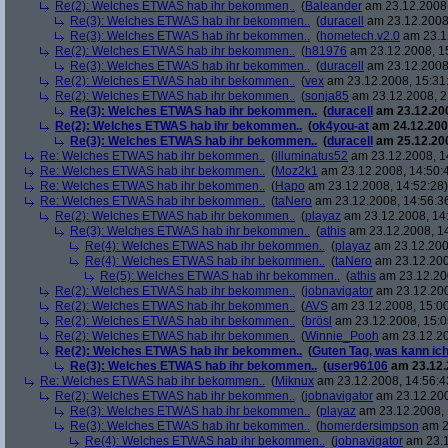
Re(2): Welches ETWAS hab ihr bekommen..
(
Baleander
am 23.12.2008,
Re(3): Welches ETWAS hab ihr bekommen..
(
duracell
am 23.12.2008,
Re(3): Welches ETWAS hab ihr bekommen..
(
hometech.v2.0
am 23.12
Re(2): Welches ETWAS hab ihr bekommen..
(
h81976
am 23.12.2008, 1
Re(3): Welches ETWAS hab ihr bekommen..
(
duracell
am 23.12.2008,
Re(2): Welches ETWAS hab ihr bekommen..
(
vex
am 23.12.2008, 15:31
Re(2): Welches ETWAS hab ihr bekommen..
(
sonja85
am 23.12.2008, 2
Re(3): Welches ETWAS hab ihr bekommen..
(
duracell
am 23.12.200
Re(2): Welches ETWAS hab ihr bekommen..
(
ok4you-at
am 24.12.200
Re(3): Welches ETWAS hab ihr bekommen..
(
duracell
am 25.12.200
Re: Welches ETWAS hab ihr bekommen..
(
illuminatus52
am 23.12.2008, 1
Re: Welches ETWAS hab ihr bekommen..
(
Moz2k1
am 23.12.2008, 14:50:
Re: Welches ETWAS hab ihr bekommen..
(
Hapo
am 23.12.2008, 14:52:28)
Re: Welches ETWAS hab ihr bekommen..
(
taNero
am 23.12.2008, 14:56:3
Re(2): Welches ETWAS hab ihr bekommen..
(
playaz
am 23.12.2008, 14
Re(3): Welches ETWAS hab ihr bekommen..
(
athis
am 23.12.2008, 14
Re(4): Welches ETWAS hab ihr bekommen..
(
playaz
am 23.12.200
Re(4): Welches ETWAS hab ihr bekommen..
(
taNero
am 23.12.200
Re(5): Welches ETWAS hab ihr bekommen..
(
athis
am 23.12.200
Re(2): Welches ETWAS hab ihr bekommen..
(
jobnavigator
am 23.12.200
Re(2): Welches ETWAS hab ihr bekommen..
(
AVS
am 23.12.2008, 15:00
Re(2): Welches ETWAS hab ihr bekommen..
(
brösl
am 23.12.2008, 15:0
Re(2): Welches ETWAS hab ihr bekommen..
(
Winnie_Pooh
am 23.12.20
Re(2): Welches ETWAS hab ihr bekommen..
(
Guten Tag, was kann ich
Re(3): Welches ETWAS hab ihr bekommen..
(
user96106
am 23.12.
Re: Welches ETWAS hab ihr bekommen..
(
Miknux
am 23.12.2008, 14:56:4
Re(2): Welches ETWAS hab ihr bekommen..
(
jobnavigator
am 23.12.200
Re(3): Welches ETWAS hab ihr bekommen..
(
playaz
am 23.12.2008, 
Re(3): Welches ETWAS hab ihr bekommen..
(
homerdersimpson
am 2
Re(4): Welches ETWAS hab ihr bekommen..
(
jobnavigator
am 23.1