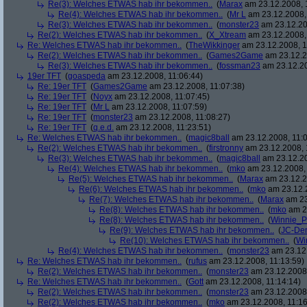
Re(3): Welches ETWAS hab ihr bekommen..
(
Marax
am 23.12.2008, 
Re(4): Welches ETWAS hab ihr bekommen..
(
Mr L
am 23.12.2008,
Re(3): Welches ETWAS hab ihr bekommen..
(
monster23
am 23.12.20
Re(2): Welches ETWAS hab ihr bekommen..
(
X_Xtream
am 23.12.2008,
Re: Welches ETWAS hab ihr bekommen..
(
TheWikkinger
am 23.12.2008, 1
Re(2): Welches ETWAS hab ihr bekommen..
(
Games2Game
am 23.12.2
Re(3): Welches ETWAS hab ihr bekommen..
(
fossman23
am 23.12.20
19er TFT
(
goaspeda
am 23.12.2008, 11:06:44)
Re: 19er TFT
(
Games2Game
am 23.12.2008, 11:07:38)
Re: 19er TFT
(
Noyx
am 23.12.2008, 11:07:45)
Re: 19er TFT
(
Mr L
am 23.12.2008, 11:07:59)
Re: 19er TFT
(
monster23
am 23.12.2008, 11:08:27)
Re: 19er TFT
(
q.e.d.
am 23.12.2008, 11:23:51)
Re: Welches ETWAS hab ihr bekommen..
(
magic8ball
am 23.12.2008, 11:0
Re(2): Welches ETWAS hab ihr bekommen..
(
firstronny
am 23.12.2008, 
Re(3): Welches ETWAS hab ihr bekommen..
(
magic8ball
am 23.12.20
Re(4): Welches ETWAS hab ihr bekommen..
(
mko
am 23.12.2008, 
Re(5): Welches ETWAS hab ihr bekommen..
(
Marax
am 23.12.2
Re(6): Welches ETWAS hab ihr bekommen..
(
mko
am 23.12.2
Re(7): Welches ETWAS hab ihr bekommen..
(
Marax
am 23
Re(8): Welches ETWAS hab ihr bekommen..
(
mko
am 23
Re(8): Welches ETWAS hab ihr bekommen..
(
Winnie_
Re(9): Welches ETWAS hab ihr bekommen..
(
JC-De
Re(10): Welches ETWAS hab ihr bekommen..
(
Wi
Re(4): Welches ETWAS hab ihr bekommen..
(
monster23
am 23.12.
Re: Welches ETWAS hab ihr bekommen..
(
rufus
am 23.12.2008, 11:13:59)
Re(2): Welches ETWAS hab ihr bekommen..
(
monster23
am 23.12.2008,
Re: Welches ETWAS hab ihr bekommen..
(
Gott
am 23.12.2008, 11:14:14)
Re(2): Welches ETWAS hab ihr bekommen..
(
monster23
am 23.12.2008,
Re(2): Welches ETWAS hab ihr bekommen..
(
mko
am 23.12.2008, 11:16