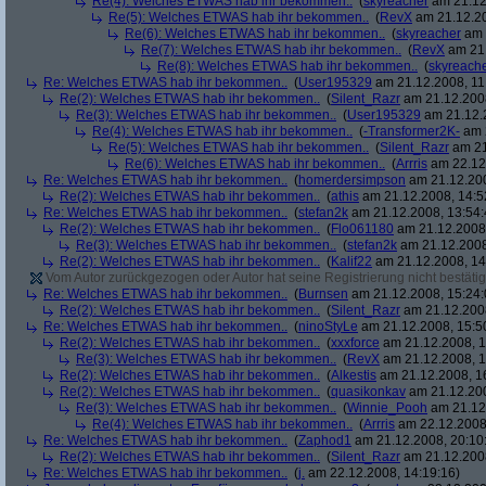
Re(4): Welches ETWAS hab ihr bekommen..
(
skyreacher
am 21.12
Re(5): Welches ETWAS hab ihr bekommen..
(
RevX
am 21.12.20
Re(6): Welches ETWAS hab ihr bekommen..
(
skyreacher
am 
Re(7): Welches ETWAS hab ihr bekommen..
(
RevX
am 21.
Re(8): Welches ETWAS hab ihr bekommen..
(
skyreach
Re: Welches ETWAS hab ihr bekommen..
(
User195329
am 21.12.2008, 11
Re(2): Welches ETWAS hab ihr bekommen..
(
Silent_Razr
am 21.12.2008
Re(3): Welches ETWAS hab ihr bekommen..
(
User195329
am 21.12.2
Re(4): Welches ETWAS hab ihr bekommen..
(
-Transformer2K-
am 2
Re(5): Welches ETWAS hab ihr bekommen..
(
Silent_Razr
am 21
Re(6): Welches ETWAS hab ihr bekommen..
(
Arrris
am 22.12.
Re: Welches ETWAS hab ihr bekommen..
(
homerdersimpson
am 21.12.200
Re(2): Welches ETWAS hab ihr bekommen..
(
athis
am 21.12.2008, 14:5
Re: Welches ETWAS hab ihr bekommen..
(
stefan2k
am 21.12.2008, 13:54:
Re(2): Welches ETWAS hab ihr bekommen..
(
Flo061180
am 21.12.2008,
Re(3): Welches ETWAS hab ihr bekommen..
(
stefan2k
am 21.12.2008
Re(2): Welches ETWAS hab ihr bekommen..
(
Kalif22
am 21.12.2008, 14
Vom Autor zurückgezogen oder Autor hat seine Registrierung nicht bestätig
Re: Welches ETWAS hab ihr bekommen..
(
Burnsen
am 21.12.2008, 15:24:
Re(2): Welches ETWAS hab ihr bekommen..
(
Silent_Razr
am 21.12.2008
Re: Welches ETWAS hab ihr bekommen..
(
ninoStyLe
am 21.12.2008, 15:5
Re(2): Welches ETWAS hab ihr bekommen..
(
xxxforce
am 21.12.2008, 1
Re(3): Welches ETWAS hab ihr bekommen..
(
RevX
am 21.12.2008, 1
Re(2): Welches ETWAS hab ihr bekommen..
(
Alkestis
am 21.12.2008, 1
Re(2): Welches ETWAS hab ihr bekommen..
(
quasikonkav
am 21.12.200
Re(3): Welches ETWAS hab ihr bekommen..
(
Winnie_Pooh
am 21.12.
Re(4): Welches ETWAS hab ihr bekommen..
(
Arrris
am 22.12.2008,
Re: Welches ETWAS hab ihr bekommen..
(
Zaphod1
am 21.12.2008, 20:10
Re(2): Welches ETWAS hab ihr bekommen..
(
Silent_Razr
am 21.12.2008
Re: Welches ETWAS hab ihr bekommen..
(
j.
am 22.12.2008, 14:19:16)