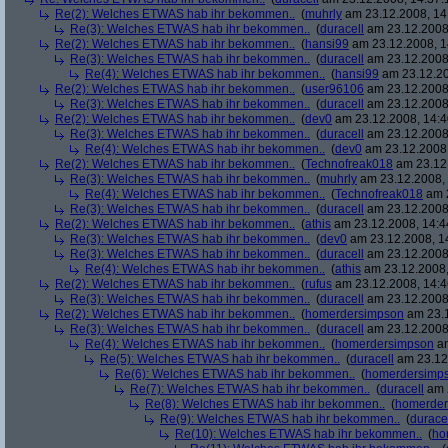
Re(2): Welches ETWAS hab ihr bekommen..
(
muhrly
am 23.12.2008, 14
Re(3): Welches ETWAS hab ihr bekommen..
(
duracell
am 23.12.2008,
Re(2): Welches ETWAS hab ihr bekommen..
(
hansi99
am 23.12.2008, 1
Re(3): Welches ETWAS hab ihr bekommen..
(
duracell
am 23.12.2008,
Re(4): Welches ETWAS hab ihr bekommen..
(
hansi99
am 23.12.20
Re(2): Welches ETWAS hab ihr bekommen..
(
user96106
am 23.12.2008,
Re(3): Welches ETWAS hab ihr bekommen..
(
duracell
am 23.12.2008,
Re(2): Welches ETWAS hab ihr bekommen..
(
dev0
am 23.12.2008, 14:4
Re(3): Welches ETWAS hab ihr bekommen..
(
duracell
am 23.12.2008,
Re(4): Welches ETWAS hab ihr bekommen..
(
dev0
am 23.12.2008,
Re(2): Welches ETWAS hab ihr bekommen..
(
Technofreak018
am 23.12.
Re(3): Welches ETWAS hab ihr bekommen..
(
muhrly
am 23.12.2008, 
Re(4): Welches ETWAS hab ihr bekommen..
(
Technofreak018
am 2
Re(3): Welches ETWAS hab ihr bekommen..
(
duracell
am 23.12.2008,
Re(2): Welches ETWAS hab ihr bekommen..
(
athis
am 23.12.2008, 14:4
Re(3): Welches ETWAS hab ihr bekommen..
(
dev0
am 23.12.2008, 1
Re(3): Welches ETWAS hab ihr bekommen..
(
duracell
am 23.12.2008,
Re(4): Welches ETWAS hab ihr bekommen..
(
athis
am 23.12.2008,
Re(2): Welches ETWAS hab ihr bekommen..
(
rufus
am 23.12.2008, 14:4
Re(3): Welches ETWAS hab ihr bekommen..
(
duracell
am 23.12.2008,
Re(2): Welches ETWAS hab ihr bekommen..
(
homerdersimpson
am 23.1
Re(3): Welches ETWAS hab ihr bekommen..
(
duracell
am 23.12.2008,
Re(4): Welches ETWAS hab ihr bekommen..
(
homerdersimpson
am
Re(5): Welches ETWAS hab ihr bekommen..
(
duracell
am 23.12.
Re(6): Welches ETWAS hab ihr bekommen..
(
homerdersimp
Re(7): Welches ETWAS hab ihr bekommen..
(
duracell
am 2
Re(8): Welches ETWAS hab ihr bekommen..
(
homerder
Re(9): Welches ETWAS hab ihr bekommen..
(
durace
Re(10): Welches ETWAS hab ihr bekommen..
(
ho