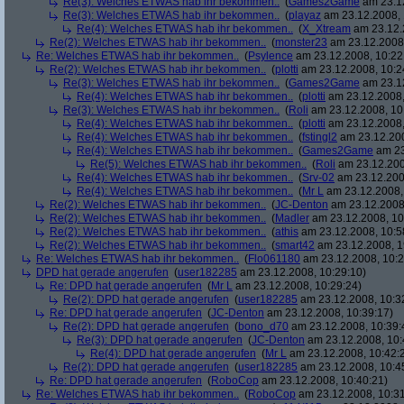
Re(3): Welches ETWAS hab ihr bekommen..
(
Games2Game
am 23.12
Re(3): Welches ETWAS hab ihr bekommen..
(
playaz
am 23.12.2008, 
Re(4): Welches ETWAS hab ihr bekommen..
(
X_Xtream
am 23.12.
Re(2): Welches ETWAS hab ihr bekommen..
(
monster23
am 23.12.2008,
Re: Welches ETWAS hab ihr bekommen..
(
Psylence
am 23.12.2008, 10:22
Re(2): Welches ETWAS hab ihr bekommen..
(
plotti
am 23.12.2008, 10:2
Re(3): Welches ETWAS hab ihr bekommen..
(
Games2Game
am 23.12
Re(4): Welches ETWAS hab ihr bekommen..
(
plotti
am 23.12.2008,
Re(3): Welches ETWAS hab ihr bekommen..
(
Roli
am 23.12.2008, 10
Re(4): Welches ETWAS hab ihr bekommen..
(
plotti
am 23.12.2008,
Re(4): Welches ETWAS hab ihr bekommen..
(
fstingl2
am 23.12.200
Re(4): Welches ETWAS hab ihr bekommen..
(
Games2Game
am 23
Re(5): Welches ETWAS hab ihr bekommen..
(
Roli
am 23.12.200
Re(4): Welches ETWAS hab ihr bekommen..
(
Srv-02
am 23.12.200
Re(4): Welches ETWAS hab ihr bekommen..
(
Mr L
am 23.12.2008,
Re(2): Welches ETWAS hab ihr bekommen..
(
JC-Denton
am 23.12.2008,
Re(2): Welches ETWAS hab ihr bekommen..
(
Madler
am 23.12.2008, 10
Re(2): Welches ETWAS hab ihr bekommen..
(
athis
am 23.12.2008, 10:5
Re(2): Welches ETWAS hab ihr bekommen..
(
smart42
am 23.12.2008, 1
Re: Welches ETWAS hab ihr bekommen..
(
Flo061180
am 23.12.2008, 10:2
DPD hat gerade angerufen
(
user182285
am 23.12.2008, 10:29:10)
Re: DPD hat gerade angerufen
(
Mr L
am 23.12.2008, 10:29:24)
Re(2): DPD hat gerade angerufen
(
user182285
am 23.12.2008, 10:3
Re: DPD hat gerade angerufen
(
JC-Denton
am 23.12.2008, 10:39:17)
Re(2): DPD hat gerade angerufen
(
bono_d70
am 23.12.2008, 10:39:
Re(3): DPD hat gerade angerufen
(
JC-Denton
am 23.12.2008, 10:
Re(4): DPD hat gerade angerufen
(
Mr L
am 23.12.2008, 10:42:
Re(2): DPD hat gerade angerufen
(
user182285
am 23.12.2008, 10:4
Re: DPD hat gerade angerufen
(
RoboCop
am 23.12.2008, 10:40:21)
Re: Welches ETWAS hab ihr bekommen..
(
RoboCop
am 23.12.2008, 10:31