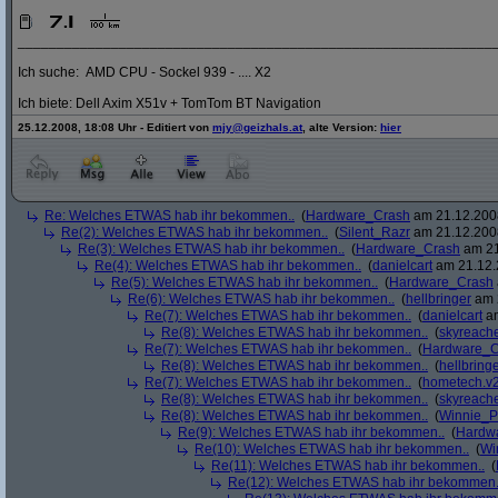
_____________________________________________________________
Ich suche: AMD CPU - Sockel 939 - .... X2
Ich biete: Dell Axim X51v + TomTom BT Navigation
25.12.2008, 18:08 Uhr - Editiert von
mjy@geizhals.at
, alte Version:
hier
Re: Welches ETWAS hab ihr bekommen..
(
Hardware_Crash
am 21.12.2008
Re(2): Welches ETWAS hab ihr bekommen..
(
Silent_Razr
am 21.12.2008
Re(3): Welches ETWAS hab ihr bekommen..
(
Hardware_Crash
am 21
Re(4): Welches ETWAS hab ihr bekommen..
(
danielcart
am 21.12.
Re(5): Welches ETWAS hab ihr bekommen..
(
Hardware_Crash
Re(6): Welches ETWAS hab ihr bekommen..
(
hellbringer
am 2
Re(7): Welches ETWAS hab ihr bekommen..
(
danielcart
am
Re(8): Welches ETWAS hab ihr bekommen..
(
skyreach
Re(7): Welches ETWAS hab ihr bekommen..
(
Hardware_C
Re(8): Welches ETWAS hab ihr bekommen..
(
hellbring
Re(7): Welches ETWAS hab ihr bekommen..
(
hometech.v2
Re(8): Welches ETWAS hab ihr bekommen..
(
skyreach
Re(8): Welches ETWAS hab ihr bekommen..
(
Winnie_
Re(9): Welches ETWAS hab ihr bekommen..
(
Hardw
Re(10): Welches ETWAS hab ihr bekommen..
(
Wi
Re(11): Welches ETWAS hab ihr bekommen..
(
Re(12): Welches ETWAS hab ihr bekommen.