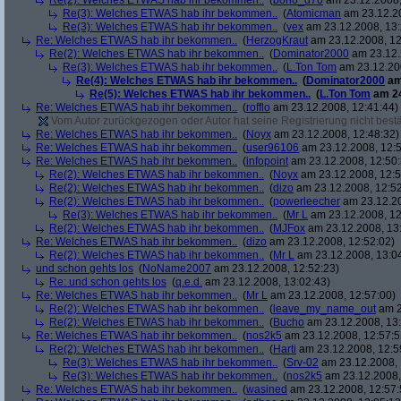
Re(2): Welches ETWAS hab ihr bekommen..
(
bono_d70
am 23.12.2008,
Re(3): Welches ETWAS hab ihr bekommen..
(
Atomicman
am 23.12.20
Re(3): Welches ETWAS hab ihr bekommen..
(
vex
am 23.12.2008, 13:
Re: Welches ETWAS hab ihr bekommen..
(
HerzogKraut
am 23.12.2008, 12
Re(2): Welches ETWAS hab ihr bekommen..
(
Dominator2000
am 23.12.
Re(3): Welches ETWAS hab ihr bekommen..
(
L.Ton Tom
am 23.12.200
Re(4): Welches ETWAS hab ihr bekommen..
(
Dominator2000
am
Re(5): Welches ETWAS hab ihr bekommen..
(
L.Ton Tom
am 24
Re: Welches ETWAS hab ihr bekommen..
(
rofflo
am 23.12.2008, 12:41:44)
Vom Autor zurückgezogen oder Autor hat seine Registrierung nicht bestä
Re: Welches ETWAS hab ihr bekommen..
(
Noyx
am 23.12.2008, 12:48:32)
Re: Welches ETWAS hab ihr bekommen..
(
user96106
am 23.12.2008, 12:5
Re: Welches ETWAS hab ihr bekommen..
(
infopoint
am 23.12.2008, 12:50:
Re(2): Welches ETWAS hab ihr bekommen..
(
Noyx
am 23.12.2008, 12:5
Re(2): Welches ETWAS hab ihr bekommen..
(
dizo
am 23.12.2008, 12:52
Re(2): Welches ETWAS hab ihr bekommen..
(
powerleecher
am 23.12.20
Re(3): Welches ETWAS hab ihr bekommen..
(
Mr L
am 23.12.2008, 12
Re(2): Welches ETWAS hab ihr bekommen..
(
MJFox
am 23.12.2008, 13
Re: Welches ETWAS hab ihr bekommen..
(
dizo
am 23.12.2008, 12:52:02)
Re(2): Welches ETWAS hab ihr bekommen..
(
Mr L
am 23.12.2008, 13:0
und schon gehts los
(
NoName2007
am 23.12.2008, 12:52:23)
Re: und schon gehts los
(
q.e.d.
am 23.12.2008, 13:02:43)
Re: Welches ETWAS hab ihr bekommen..
(
Mr L
am 23.12.2008, 12:57:00)
Re(2): Welches ETWAS hab ihr bekommen..
(
leave_my_name_out
am 2
Re(2): Welches ETWAS hab ihr bekommen..
(
Bucho
am 23.12.2008, 13:
Re: Welches ETWAS hab ihr bekommen..
(
nos2k5
am 23.12.2008, 12:57:5
Re(2): Welches ETWAS hab ihr bekommen..
(
Harti
am 23.12.2008, 12:5
Re(3): Welches ETWAS hab ihr bekommen..
(
Srv-02
am 23.12.2008, 
Re(3): Welches ETWAS hab ihr bekommen..
(
nos2k5
am 23.12.2008,
Re: Welches ETWAS hab ihr bekommen..
(
wasined
am 23.12.2008, 12:57: