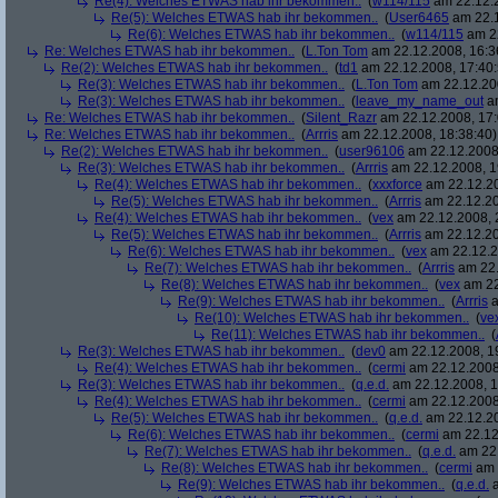
Re(4): Welches ETWAS hab ihr bekommen..
(
w114/115
am 22.12.2
Re(5): Welches ETWAS hab ihr bekommen..
(
User6465
am 22.1
Re(6): Welches ETWAS hab ihr bekommen..
(
w114/115
am 22
Re: Welches ETWAS hab ihr bekommen..
(
L.Ton Tom
am 22.12.2008, 16:3
Re(2): Welches ETWAS hab ihr bekommen..
(
td1
am 22.12.2008, 17:40:
Re(3): Welches ETWAS hab ihr bekommen..
(
L.Ton Tom
am 22.12.200
Re(3): Welches ETWAS hab ihr bekommen..
(
leave_my_name_out
am
Re: Welches ETWAS hab ihr bekommen..
(
Silent_Razr
am 22.12.2008, 17:
Re: Welches ETWAS hab ihr bekommen..
(
Arrris
am 22.12.2008, 18:38:40)
Re(2): Welches ETWAS hab ihr bekommen..
(
user96106
am 22.12.2008,
Re(3): Welches ETWAS hab ihr bekommen..
(
Arrris
am 22.12.2008, 1
Re(4): Welches ETWAS hab ihr bekommen..
(
xxxforce
am 22.12.20
Re(5): Welches ETWAS hab ihr bekommen..
(
Arrris
am 22.12.20
Re(4): Welches ETWAS hab ihr bekommen..
(
vex
am 22.12.2008, 
Re(5): Welches ETWAS hab ihr bekommen..
(
Arrris
am 22.12.20
Re(6): Welches ETWAS hab ihr bekommen..
(
vex
am 22.12.2
Re(7): Welches ETWAS hab ihr bekommen..
(
Arrris
am 22.
Re(8): Welches ETWAS hab ihr bekommen..
(
vex
am 22
Re(9): Welches ETWAS hab ihr bekommen..
(
Arrris
a
Re(10): Welches ETWAS hab ihr bekommen..
(
ve
Re(11): Welches ETWAS hab ihr bekommen..
(
Re(3): Welches ETWAS hab ihr bekommen..
(
dev0
am 22.12.2008, 1
Re(4): Welches ETWAS hab ihr bekommen..
(
cermi
am 22.12.2008
Re(3): Welches ETWAS hab ihr bekommen..
(
q.e.d.
am 22.12.2008, 1
Re(4): Welches ETWAS hab ihr bekommen..
(
cermi
am 22.12.2008
Re(5): Welches ETWAS hab ihr bekommen..
(
q.e.d.
am 22.12.20
Re(6): Welches ETWAS hab ihr bekommen..
(
cermi
am 22.12
Re(7): Welches ETWAS hab ihr bekommen..
(
q.e.d.
am 22.
Re(8): Welches ETWAS hab ihr bekommen..
(
cermi
am 
Re(9): Welches ETWAS hab ihr bekommen..
(
q.e.d.
a