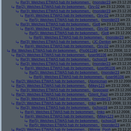
Re(3): Welches ETWAS hab ihr bekommen..
(
monster23
am 23.12.20
Re(2): Welches ETWAS hab ihr bekommen..
(
Srv-02
am 23.12.2008, 11:
Re(3): Welches ETWAS hab ihr bekommen..
(
monster23
am 23.12.20
Re(4): Welches ETWAS hab ihr bekommen..
(
Srv-02
am 23.12.2008
Re(5): Welches ETWAS hab ihr bekommen..
(
monster23
am 23.
Re(3): Welches ETWAS hab ihr bekommen..
(
Gott
am 23.12.2008, 11
Re(4): Welches ETWAS hab ihr bekommen..
(
Srv-02
am 23.12.2008
Re(5): Welches ETWAS hab ihr bekommen..
(
Gott
am 23.12.200
Re(6): Welches ETWAS hab ihr bekommen..
(
monster23
am 2
Re(3): Welches ETWAS hab ihr bekommen..
(
JC-Denton
am 23.12.20
Re(4): Welches ETWAS hab ihr bekommen..
(
Srv-02
am 23.12.2008
Re: Welches ETWAS hab ihr bekommen..
(
Flo061180
am 23.12.2008, 11:2
Re(2): Welches ETWAS hab ihr bekommen..
(
user96106
am 23.12.2008,
Re(3): Welches ETWAS hab ihr bekommen..
(
schop18
am 23.12.2008
Re(3): Welches ETWAS hab ihr bekommen..
(
monster23
am 23.12.20
Re(4): Welches ETWAS hab ihr bekommen..
(
user96106
am 23.12.
Re(5): Welches ETWAS hab ihr bekommen..
(
monster23
am 23.
Re(6): Welches ETWAS hab ihr bekommen..
(
user96106
am 2
Re(2): Welches ETWAS hab ihr bekommen..
(
Atomicman
am 23.12.2008
Re(2): Welches ETWAS hab ihr bekommen..
(
Mikey123
am 23.12.2008, 
Re(3): Welches ETWAS hab ihr bekommen..
(
bigpower
am 23.12.200
Re(2): Welches ETWAS hab ihr bekommen..
(
Silent_Razr
am 23.12.2008
Re(3): Welches ETWAS hab ihr bekommen..
(
monster23
am 23.12.20
Re(2): Welches ETWAS hab ihr bekommen..
(
mko
am 23.12.2008, 11:31
Re(3): Welches ETWAS hab ihr bekommen..
(
schop18
am 23.12.2008
Re(4): Welches ETWAS hab ihr bekommen..
(
mko
am 23.12.2008, 
Re(4): Welches ETWAS hab ihr bekommen..
(
Mikey123
am 23.12.2
Re(5): Welches ETWAS hab ihr bekommen..
(
schop18
am 23.12
Re(5): Welches ETWAS hab ihr bekommen..
(
monster23
am 23.
Re(2): Welches ETWAS hab ihr bekommen..
(
Winnie_Pooh
am 23.12.20