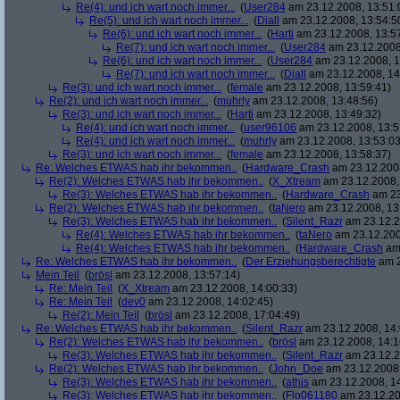
Re(4): und ich wart noch immer...
(
User284
am 23.12.2008, 13:51:
Re(5): und ich wart noch immer...
(
Diall
am 23.12.2008, 13:54:5
Re(6): und ich wart noch immer...
(
Harti
am 23.12.2008, 13:5
Re(7): und ich wart noch immer...
(
User284
am 23.12.2008
Re(6): und ich wart noch immer...
(
User284
am 23.12.2008, 1
Re(7): und ich wart noch immer...
(
Diall
am 23.12.2008, 14
Re(3): und ich wart noch immer...
(
female
am 23.12.2008, 13:59:41)
Re(2): und ich wart noch immer...
(
muhrly
am 23.12.2008, 13:48:56)
Re(3): und ich wart noch immer...
(
Harti
am 23.12.2008, 13:49:32)
Re(4): und ich wart noch immer...
(
user96106
am 23.12.2008, 13:5
Re(4): und ich wart noch immer...
(
muhrly
am 23.12.2008, 13:53:03
Re(3): und ich wart noch immer...
(
female
am 23.12.2008, 13:58:37)
Re: Welches ETWAS hab ihr bekommen..
(
Hardware_Crash
am 23.12.2008
Re(2): Welches ETWAS hab ihr bekommen..
(
X_Xtream
am 23.12.2008,
Re(3): Welches ETWAS hab ihr bekommen..
(
Hardware_Crash
am 23
Re(2): Welches ETWAS hab ihr bekommen..
(
taNero
am 23.12.2008, 13
Re(3): Welches ETWAS hab ihr bekommen..
(
Silent_Razr
am 23.12.2
Re(4): Welches ETWAS hab ihr bekommen..
(
taNero
am 23.12.200
Re(4): Welches ETWAS hab ihr bekommen..
(
Hardware_Crash
am 
Re: Welches ETWAS hab ihr bekommen..
(
Der Erziehungsberechtigte
am 2
Mein Teil
(
brösl
am 23.12.2008, 13:57:14)
Re: Mein Teil
(
X_Xtream
am 23.12.2008, 14:00:33)
Re: Mein Teil
(
dev0
am 23.12.2008, 14:02:45)
Re(2): Mein Teil
(
brösl
am 23.12.2008, 17:04:49)
Re: Welches ETWAS hab ihr bekommen..
(
Silent_Razr
am 23.12.2008, 14:
Re(2): Welches ETWAS hab ihr bekommen..
(
brösl
am 23.12.2008, 14:1
Re(3): Welches ETWAS hab ihr bekommen..
(
Silent_Razr
am 23.12.2
Re(2): Welches ETWAS hab ihr bekommen..
(
John_Doe
am 23.12.2008,
Re(3): Welches ETWAS hab ihr bekommen..
(
athis
am 23.12.2008, 14
Re(3): Welches ETWAS hab ihr bekommen..
(
Flo061180
am 23.12.20