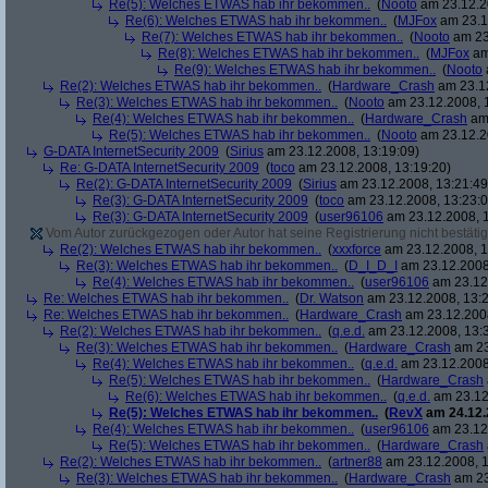
Re(5): Welches ETWAS hab ihr bekommen..
(
Nooto
am 23.12.2
Re(6): Welches ETWAS hab ihr bekommen..
(
MJFox
am 23.1
Re(7): Welches ETWAS hab ihr bekommen..
(
Nooto
am 23
Re(8): Welches ETWAS hab ihr bekommen..
(
MJFox
am
Re(9): Welches ETWAS hab ihr bekommen..
(
Nooto
Re(2): Welches ETWAS hab ihr bekommen..
(
Hardware_Crash
am 23.12
Re(3): Welches ETWAS hab ihr bekommen..
(
Nooto
am 23.12.2008, 
Re(4): Welches ETWAS hab ihr bekommen..
(
Hardware_Crash
am 
Re(5): Welches ETWAS hab ihr bekommen..
(
Nooto
am 23.12.2
G-DATA InternetSecurity 2009
(
Sirius
am 23.12.2008, 13:19:09)
Re: G-DATA InternetSecurity 2009
(
toco
am 23.12.2008, 13:19:20)
Re(2): G-DATA InternetSecurity 2009
(
Sirius
am 23.12.2008, 13:21:49
Re(3): G-DATA InternetSecurity 2009
(
toco
am 23.12.2008, 13:23:0
Re(3): G-DATA InternetSecurity 2009
(
user96106
am 23.12.2008, 1
Vom Autor zurückgezogen oder Autor hat seine Registrierung nicht bestätig
Re(2): Welches ETWAS hab ihr bekommen..
(
xxxforce
am 23.12.2008, 1
Re(3): Welches ETWAS hab ihr bekommen..
(
D_I_D_I
am 23.12.2008
Re(4): Welches ETWAS hab ihr bekommen..
(
user96106
am 23.12.
Re: Welches ETWAS hab ihr bekommen..
(
Dr. Watson
am 23.12.2008, 13:2
Re: Welches ETWAS hab ihr bekommen..
(
Hardware_Crash
am 23.12.2008
Re(2): Welches ETWAS hab ihr bekommen..
(
q.e.d.
am 23.12.2008, 13:
Re(3): Welches ETWAS hab ihr bekommen..
(
Hardware_Crash
am 23
Re(4): Welches ETWAS hab ihr bekommen..
(
q.e.d.
am 23.12.2008
Re(5): Welches ETWAS hab ihr bekommen..
(
Hardware_Crash
Re(6): Welches ETWAS hab ihr bekommen..
(
q.e.d.
am 23.12
Re(5): Welches ETWAS hab ihr bekommen..
(
RevX
am 24.12.
Re(4): Welches ETWAS hab ihr bekommen..
(
user96106
am 23.12.
Re(5): Welches ETWAS hab ihr bekommen..
(
Hardware_Crash
Re(2): Welches ETWAS hab ihr bekommen..
(
artner88
am 23.12.2008, 1
Re(3): Welches ETWAS hab ihr bekommen..
(
Hardware_Crash
am 23