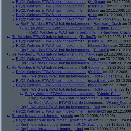
Re(2): Welches ETWAS hab ihr bekommen..
(
X_Xtream
am 23.12.2008,
Re(2): Welches ETWAS hab ihr bekommen..
(
user96106
am 23.12.2008,
Re(2): Welches ETWAS hab ihr bekommen..
(
Marax
am 23.12.2008, 13:
Re(2): Welches ETWAS hab ihr bekommen..
(
rufus
am 23.12.2008, 13:3
Re(2): Welches ETWAS hab ihr bekommen..
(
Winnie_Pooh
am 23.12.20
Re(3): Welches ETWAS hab ihr bekommen..
(
Hardware_Crash
am 23
Re(4): Welches ETWAS hab ihr bekommen..
(
Winnie_Pooh
am 23.
Re(5): Welches ETWAS hab ihr bekommen..
(
Hardware_Crash
Re: Welches ETWAS hab ihr bekommen..
(
Tintifax76
am 23.12.2008, 13:35
Re(2): Welches ETWAS hab ihr bekommen..
(
user96106
am 23.12.2008,
Re(2): Welches ETWAS hab ihr bekommen..
(
Games2Game
am 23.12.2
Re(3): Welches ETWAS hab ihr bekommen..
(
Tintifax76
am 23.12.200
Re: Welches ETWAS hab ihr bekommen..
(
to_markus
am 23.12.2008, 13:3
Re(2): Welches ETWAS hab ihr bekommen..
(
Marax
am 23.12.2008, 13:
Re(3): Welches ETWAS hab ihr bekommen..
(
to_markus
am 23.12.20
Re: Welches ETWAS hab ihr bekommen..
(
Rolf Rüdiger
am 23.12.2008, 13
Re(2): Welches ETWAS hab ihr bekommen..
(
D_I_D_I
am 23.12.2008, 1
Re(3): Welches ETWAS hab ihr bekommen..
(
Rolf Rüdiger
am 23.12.
Re(2): Welches ETWAS hab ihr bekommen..
(
quasikonkav
am 23.12.200
Re(2): Welches ETWAS hab ihr bekommen..
(
xxxforce
am 23.12.2008, 1
Re(3): Welches ETWAS hab ihr bekommen..
(
Rolf Rüdiger
am 23.12.
Re(4): Welches ETWAS hab ihr bekommen..
(
Winnie_Pooh
am 23.
Re(5): Welches ETWAS hab ihr bekommen..
(
Rolf Rüdiger
am 2
Re(6): Welches ETWAS hab ihr bekommen..
(
Winnie_Pooh
a
Re(3): Welches ETWAS hab ihr bekommen..
(
Roli
am 23.12.2008, 16
Re(2): Welches ETWAS hab ihr bekommen..
(
monster23
am 23.12.2008,
Re: und ich wart noch immer...
(
female
am 23.12.2008, 13:39:03)
Re(2): und ich wart noch immer...
(
chefchemiker
am 23.12.2008, 13:43:3
Re(3): und ich wart noch immer...
(
[DUCK]Butcher
am 23.12.2008, 13
Re(3): und ich wart noch immer...
(
Harti
am 23.12.2008, 13:47:55)