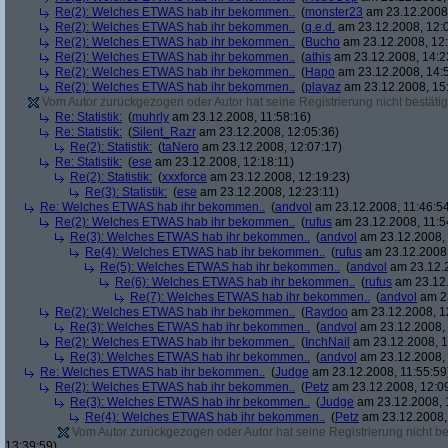
Re(2): Welches ETWAS hab ihr bekommen..
(
monster23
am 23.12.2008,
Re(2): Welches ETWAS hab ihr bekommen..
(
q.e.d.
am 23.12.2008, 12:
Re(2): Welches ETWAS hab ihr bekommen..
(
Bucho
am 23.12.2008, 12:
Re(2): Welches ETWAS hab ihr bekommen..
(
athis
am 23.12.2008, 14:2
Re(2): Welches ETWAS hab ihr bekommen..
(
Hapo
am 23.12.2008, 14:
Re(2): Welches ETWAS hab ihr bekommen..
(
playaz
am 23.12.2008, 15
Vom Autor zurückgezogen oder Autor hat seine Registrierung nicht bestätig
Re: Statistik:
(
muhrly
am 23.12.2008, 11:58:16)
Re: Statistik:
(
Silent_Razr
am 23.12.2008, 12:05:36)
Re(2): Statistik:
(
taNero
am 23.12.2008, 12:07:17)
Re: Statistik:
(
ese
am 23.12.2008, 12:18:11)
Re(2): Statistik:
(
xxxforce
am 23.12.2008, 12:19:23)
Re(3): Statistik:
(
ese
am 23.12.2008, 12:23:11)
Re: Welches ETWAS hab ihr bekommen..
(
andvol
am 23.12.2008, 11:46:5
Re(2): Welches ETWAS hab ihr bekommen..
(
rufus
am 23.12.2008, 11:5
Re(3): Welches ETWAS hab ihr bekommen..
(
andvol
am 23.12.2008, 
Re(4): Welches ETWAS hab ihr bekommen..
(
rufus
am 23.12.2008,
Re(5): Welches ETWAS hab ihr bekommen..
(
andvol
am 23.12.2
Re(6): Welches ETWAS hab ihr bekommen..
(
rufus
am 23.12.
Re(7): Welches ETWAS hab ihr bekommen..
(
andvol
am 23
Re(2): Welches ETWAS hab ihr bekommen..
(
Raydoo
am 23.12.2008, 1
Re(3): Welches ETWAS hab ihr bekommen..
(
andvol
am 23.12.2008, 
Re(2): Welches ETWAS hab ihr bekommen..
(
InchNail
am 23.12.2008, 1
Re(3): Welches ETWAS hab ihr bekommen..
(
andvol
am 23.12.2008, 
Re: Welches ETWAS hab ihr bekommen..
(
Judge
am 23.12.2008, 11:55:59
Re(2): Welches ETWAS hab ihr bekommen..
(
Petz
am 23.12.2008, 12:0
Re(3): Welches ETWAS hab ihr bekommen..
(
Judge
am 23.12.2008, 
Re(4): Welches ETWAS hab ihr bekommen..
(
Petz
am 23.12.2008,
Vom Autor zurückgezogen oder Autor hat seine Registrierung nicht bes
13:39:59)