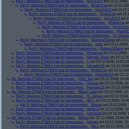
Re(2): Welches ETWAS hab ihr bekommen..
(
w114/115
am 23.12.2008, 
Re(3): Welches ETWAS hab ihr bekommen..
(
RoboCop
am 23.12.200
Re(4): Welches ETWAS hab ihr bekommen..
(
w114/115
am 23.12.2
Re(5): Welches ETWAS hab ihr bekommen..
(
RoboCop
am 23.1
Re(6): Welches ETWAS hab ihr bekommen..
(
w114/115
am 23
Re(7): Welches ETWAS hab ihr bekommen..
(
RoboCop
am
Re(8): Welches ETWAS hab ihr bekommen..
(
w114/115
Re(9): Welches ETWAS hab ihr bekommen..
(
RoboC
Re(8): Welches ETWAS hab ihr bekommen..
(
JC-Dento
Re(3): Welches ETWAS hab ihr bekommen..
(
Games2Game
am 23.12
Re(4): Welches ETWAS hab ihr bekommen..
(
mko
am 23.12.2008, 
Re(5): Welches ETWAS hab ihr bekommen..
(
Games2Game
am 
Re(2): Welches ETWAS hab ihr bekommen..
(
Psylence
am 23.12.2008, 
Re(2): Welches ETWAS hab ihr bekommen..
(
Winnie_Pooh
am 23.12.20
Re(2): Welches ETWAS hab ihr bekommen..
(
j.
am 23.12.2008, 11:01:22
Re(2): Welches ETWAS hab ihr bekommen..
(
monster23
am 23.12.2008,
Re(3): Welches ETWAS hab ihr bekommen..
(
RoboCop
am 23.12.200
Re(4): Welches ETWAS hab ihr bekommen..
(
monster23
am 23.12.
Re: Welches ETWAS hab ihr bekommen..
(
Sick_Boy
am 23.12.2008, 10:46
Re(2): Welches ETWAS hab ihr bekommen..
(
playaz
am 23.12.2008, 10
Re(2): Welches ETWAS hab ihr bekommen..
(
monster23
am 23.12.2008,
Re: Welches ETWAS hab ihr bekommen..
(
Black Label
am 23.12.2008, 10:
Re(2): Welches ETWAS hab ihr bekommen..
(
X_Xtream
am 23.12.2008,
Re(2): Welches ETWAS hab ihr bekommen..
(
Mr L
am 23.12.2008, 10:4
Re(3): Welches ETWAS hab ihr bekommen..
(
Marax
am 23.12.2008, 
Re(2): Welches ETWAS hab ihr bekommen..
(
taNero
am 23.12.2008, 10
Re(2): Welches ETWAS hab ihr bekommen..
(
schop18
am 23.12.2008, 1
Re: Welches ETWAS hab ihr bekommen..
(
Marax
am 23.12.2008, 10:48:38
Re(2): Welches ETWAS hab ihr bekommen..
(
playaz
am 23.12.2008, 10
Re(3): Welches ETWAS hab ihr bekommen..
(
Mr L
am 23.12.2008, 10