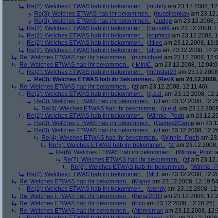
Re(2): Welches ETWAS hab ihr bekommen..
(
muhrly
am 23.12.2008, 12
Re(3): Welches ETWAS hab ihr bekommen..
(
quasikonkav
am 23.12.
Re(3): Welches ETWAS hab ihr bekommen..
(
Judge
am 23.12.2008, 
Re(2): Welches ETWAS hab ihr bekommen..
(
hansi99
am 23.12.2008, 1
Re(2): Welches ETWAS hab ihr bekommen..
(
kopfnick
am 23.12.2008, 1
Re(2): Welches ETWAS hab ihr bekommen..
(
littleo
am 23.12.2008, 13:3
Re(2): Welches ETWAS hab ihr bekommen..
(
athis
am 23.12.2008, 14:2
Re: Welches ETWAS hab ihr bekommen..
(
mcmichael
am 23.12.2008, 12:0
Re: Welches ETWAS hab ihr bekommen..
(
-MiniC-
am 23.12.2008, 12:04:0
Re(2): Welches ETWAS hab ihr bekommen..
(
monster23
am 23.12.2008,
Re(3): Welches ETWAS hab ihr bekommen..
(
RevX
am 24.12.2008,
Re: Welches ETWAS hab ihr bekommen..
(
zf
am 23.12.2008, 12:11:46)
Re(2): Welches ETWAS hab ihr bekommen..
(
q.e.d.
am 23.12.2008, 12:
Re(3): Welches ETWAS hab ihr bekommen..
(
zf
am 23.12.2008, 12:2
Re(4): Welches ETWAS hab ihr bekommen..
(
q.e.d.
am 23.12.2008,
Re(2): Welches ETWAS hab ihr bekommen..
(
Winnie_Pooh
am 23.12.20
Re(3): Welches ETWAS hab ihr bekommen..
(
Games2Game
am 23.12
Re(3): Welches ETWAS hab ihr bekommen..
(
zf
am 23.12.2008, 12:2
Re(4): Welches ETWAS hab ihr bekommen..
(
Winnie_Pooh
am 23.
Re(5): Welches ETWAS hab ihr bekommen..
(
zf
am 23.12.2008,
Re(6): Welches ETWAS hab ihr bekommen..
(
Winnie_Pooh
a
Re(7): Welches ETWAS hab ihr bekommen..
(
zf
am 23.12.
Re(8): Welches ETWAS hab ihr bekommen..
(
Winnie_
Re(2): Welches ETWAS hab ihr bekommen..
(
Mr L
am 23.12.2008, 12:2
Re: Welches ETWAS hab ihr bekommen..
(
Marne
am 23.12.2008, 12:19:54
Re(2): Welches ETWAS hab ihr bekommen..
(
wendy
am 23.12.2008, 12
Re: Welches ETWAS hab ihr bekommen..
(
Belial2003
am 23.12.2008, 12:2
Re: Welches ETWAS hab ihr bekommen..
(
toco
am 23.12.2008, 12:26:26)
Re: Welches ETWAS hab ihr bekommen..
(
Atomicman
am 23.12.2008, 12: