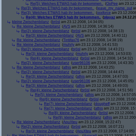
Re(5): Welches ETWAS hab ihr bekommen..
(
OoPee
am 23.12.2
Re(3): Welches ETWAS hab ihr bekommen..
(
leave_my_name_out
am
Re(3): Welches ETWAS hab ihr bekommen..
(
xxxforce
am 23.12.2008
Re(4): Welches ETWAS hab ihr bekommen..
(
playaz
am 24.12.20
kleine Zwischenbilanz
(
brösl
am 23.12.2008, 14:34:05)
Re: kleine Zwischenbilanz
(
AVS
am 23.12.2008, 14:36:14)
Re(2): kleine Zwischenbilanz
(
brösl
am 23.12.2008, 14:38:13)
Re(3): kleine Zwischenbilanz
(
AVS
am 23.12.2008, 14:40:11)
Re: kleine Zwischenbilanz
(
Tintifax76
am 23.12.2008, 14:38:19)
Re: kleine Zwischenbilanz
(
muhrly
am 23.12.2008, 14:41:53)
Re(2): kleine Zwischenbilanz
(
brösl
am 23.12.2008, 14:43:21)
Re(3): kleine Zwischenbilanz
(
muhrly
am 23.12.2008, 14:53:03)
Re(4): kleine Zwischenbilanz
(
brösl
am 23.12.2008, 14:54:32)
Re(2): kleine Zwischenbilanz
(
user96106
am 23.12.2008, 14:43:30)
Re: kleine Zwischenbilanz
(
athis
am 23.12.2008, 14:43:25)
Re(2): kleine Zwischenbilanz
(
brösl
am 23.12.2008, 14:44:47)
Re(3): kleine Zwischenbilanz
(
athis
am 23.12.2008, 14:47:03)
Re(2): kleine Zwischenbilanz
(
user96106
am 23.12.2008, 14:45:05)
Re(3): kleine Zwischenbilanz
(
athis
am 23.12.2008, 14:49:03)
Re(4): kleine Zwischenbilanz
(
brösl
am 23.12.2008, 14:51:56)
Re(5): kleine Zwischenbilanz
(
athis
am 23.12.2008, 14:57:05
Re(6): kleine Zwischenbilanz
(
brösl
am 23.12.2008, 15:00
Re(7): kleine Zwischenbilanz
(
dougheff
am 23.12.2008,
Re(7): kleine Zwischenbilanz
(
athis
am 23.12.2008, 15:
Re(8): kleine Zwischenbilanz
(
brösl
am 23.12.2008, 
Re(9): kleine Zwischenbilanz
(
athis
am 23.12.2008
Re: kleine Zwischenbilanz
(
ApuXteu
am 23.12.2008, 15:22:47)
Re(2): kleine Zwischenbilanz
(
brösl
am 23.12.2008, 16:07:21)
Re(3): kleine Zwischenbilanz
(
ApuXteu
am 23.12.2008, 17:14:05)
Re: Welches ETWAS hab ihr bekommen..
(
duracell
am 23.12.2008, 14:37: