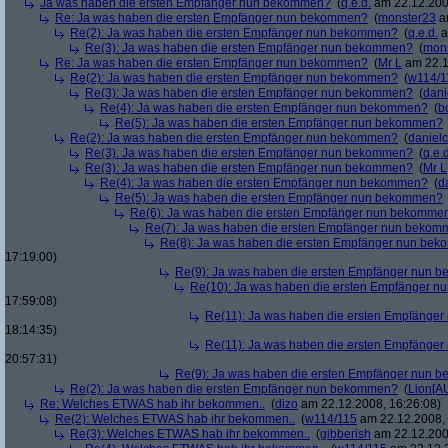
Ja was haben die ersten Empfänger nun bekommen?
(
q.e.d.
am 22.12.200
Re: Ja was haben die ersten Empfänger nun bekommen?
(
monster23
am
Re(2): Ja was haben die ersten Empfänger nun bekommen?
(
q.e.d.
a
Re(3): Ja was haben die ersten Empfänger nun bekommen?
(
mon
Re: Ja was haben die ersten Empfänger nun bekommen?
(
Mr L
am 22.1
Re(2): Ja was haben die ersten Empfänger nun bekommen?
(
w114/1
Re(3): Ja was haben die ersten Empfänger nun bekommen?
(
dani
Re(4): Ja was haben die ersten Empfänger nun bekommen?
(
b
Re(5): Ja was haben die ersten Empfänger nun bekommen?
Re(2): Ja was haben die ersten Empfänger nun bekommen?
(
danielc
Re(3): Ja was haben die ersten Empfänger nun bekommen?
(
q.e.d
Re(3): Ja was haben die ersten Empfänger nun bekommen?
(
Mr L
Re(4): Ja was haben die ersten Empfänger nun bekommen?
(
d
Re(5): Ja was haben die ersten Empfänger nun bekommen?
Re(6): Ja was haben die ersten Empfänger nun bekomme
Re(7): Ja was haben die ersten Empfänger nun beko
Re(8): Ja was haben die ersten Empfänger nun be
17:19:00)
Re(9): Ja was haben die ersten Empfänger nun
Re(10): Ja was haben die ersten Empfänger 
17:59:08)
Re(11): Ja was haben die ersten Empfänge
18:14:35)
Re(11): Ja was haben die ersten Empfänge
20:57:31)
Re(9): Ja was haben die ersten Empfänger nun
Re(2): Ja was haben die ersten Empfänger nun bekommen?
(
Lion[A
Re: Welches ETWAS hab ihr bekommen..
(
dizo
am 22.12.2008, 16:26:08)
Re(2): Welches ETWAS hab ihr bekommen..
(
w114/115
am 22.12.2008, 
Re(3): Welches ETWAS hab ihr bekommen..
(
gibberish
am 22.12.200