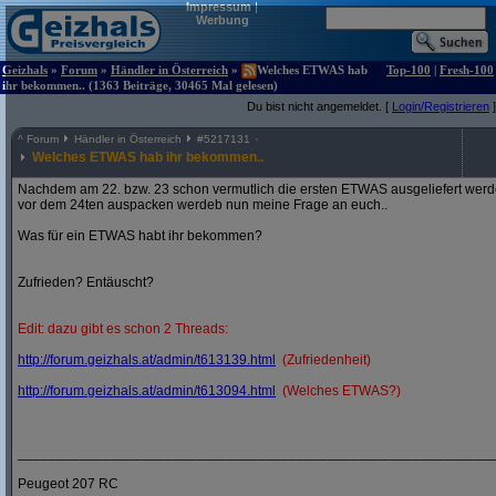
Impressum
|
Werbung
Geizhals
»
Forum
»
Händler in Österreich
»
Welches ETWAS hab
Top-100
|
Fresh-100
ihr bekommen.. (1363 Beiträge, 30465 Mal gelesen)
Du bist nicht angemeldet. [
Login/Registrieren
]
^
Forum
Händler in Österreich
#
5217131
Welches ETWAS hab ihr bekommen..
Nachdem am 22. bzw. 23 schon vermutlich die ersten ETWAS ausgeliefert werden
vor dem 24ten auspacken werdeb nun meine Frage an euch..
Was für ein ETWAS habt ihr bekommen?
Zufrieden? Entäuscht?
Edit: dazu gibt es schon 2 Threads:
http:/
/
forum.geizhals.at/
admin/
t613139.html
(Zufriedenheit)
http:/
/
forum.geizhals.at/
admin/
t613094.html
(Welches ETWAS?)
_____________________________________________________________
Peugeot 207 RC