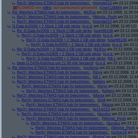
Re(2): Welches ETWAS hab ihr bekommen..
(
monster23
am 23.12.2008,
PLONKED von
mtths
: auf userwunsch geloescht
(
User128884
am 23.12
Re: Welches ETWAS hab ihr bekommen..
(
MJFox
am 23.12.2008, 11:36:54
Re(2): Welches ETWAS hab ihr bekommen..
(
Winnie_Pooh
am 23.12.20
Re(2): Welches ETWAS hab ihr bekommen..
(
monster23
am 23.12.2008,
G Data Av2009 + 2 Stück 2 GB usb sticks
(
q.e.d.
am 23.12.2008, 11:40:12)
Re: G Data Av2009 + 2 Stück 2 GB usb sticks
(
user96106
am 23.12.2008
Re(2): G Data Av2009 + 2 Stück 2 GB usb sticks
(
q.e.d.
am 23.12.2008
Re(3): G Data Av2009 + 2 Stück 2 GB usb sticks
(
user96106
am 23.
Re(4): G Data Av2009 + 2 Stück 2 GB usb sticks
(
q.e.d.
am 23.12
Re: G Data Av2009 + 2 Stück 2 GB usb sticks
(
MJFox
am 23.12.2008, 11
Re(2): G Data Av2009 + 2 Stück 2 GB usb sticks
(
q.e.d.
am 23.12.2008
Re(3): G Data Av2009 + 2 Stück 2 GB usb sticks
(
Mr L
am 23.12.20
biete G DATA AntiVirus um 21,99 inkl Versand!
(
q.e.d.
am 23.12.2008, 12
Re: Welches ETWAS hab ihr bekommen..
(
xxxforce
am 23.12.2008, 11:41:
Re(2): Welches ETWAS hab ihr bekommen..
(
Noyx
am 23.12.2008, 11:4
Re(2): Welches ETWAS hab ihr bekommen..
(
Mr L
am 23.12.2008, 11:44
Re(2): Welches ETWAS hab ihr bekommen..
(
taNero
am 23.12.2008, 11
Re(3): Welches ETWAS hab ihr bekommen..
(
Noyx
am 23.12.2008, 1
Re(4): Welches ETWAS hab ihr bekommen..
(
taNero
am 23.12.200
Re(2): Welches ETWAS hab ihr bekommen..
(
Marax
am 23.12.2008, 11:
Re(3): Welches ETWAS hab ihr bekommen..
(
Gott
am 23.12.2008, 11
Re(4): Welches ETWAS hab ihr bekommen..
(
Marax
am 23.12.2008
Re(2): Welches ETWAS hab ihr bekommen..
(
w114/115
am 23.12.2008, 
Re(3): Welches ETWAS hab ihr bekommen..
(
ducduc
am 23.12.2008,
Re(4): Welches ETWAS hab ihr bekommen..
(
Winnie_Pooh
am 23.
Re(5): Welches ETWAS hab ihr bekommen..
(
ducduc
am 23.12.
Re(6): Welches ETWAS hab ihr bekommen..
(
Winnie_Pooh
a
Re(6): Welches ETWAS hab ihr bekommen..
(
schop18
am 23.
Re(2): Welches ETWAS hab ihr bekommen..
(
RoboCop
am 23.12.2008, 