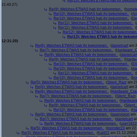
Re(13): Welches ETWAS hab ihr bekomm
21:40:27)
Re(9): Welches ETWAS hab ihr bekommen..
(
homete
Re(10): Welches ETWAS hab ihr bekommen..
(
Arr
Re(10): Welches ETWAS hab ihr bekommen..
(
De
Re(11): Welches ETWAS hab ihr bekommen..
(
Re(11): Welches ETWAS hab ihr bekommen..
(
Re(12): Welches ETWAS hab ihr bekommen.
Re(13): Welches ETWAS hab ihr bekom
12:31:20)
Re(6): Welches ETWAS hab ihr bekommen..
(
danielcart
am 2
Re(7): Welches ETWAS hab ihr bekommen..
(
Hardware_C
Re(8): Welches ETWAS hab ihr bekommen..
(
danielcar
Re(9): Welches ETWAS hab ihr bekommen..
(
Hardw
Re(10): Welches ETWAS hab ihr bekommen..
(
[D
Re(10): Welches ETWAS hab ihr bekommen..
(
da
Re(11): Welches ETWAS hab ihr bekommen..
(
Re(10): Welches ETWAS hab ihr bekommen..
(
bo
Re(5): Welches ETWAS hab ihr bekommen..
(
Silent_Razr
am 21
Re(6): Welches ETWAS hab ihr bekommen..
(
danielcart
am 2
Re(6): Welches ETWAS hab ihr bekommen..
(
Hardware_Cra
Re(7): Welches ETWAS hab ihr bekommen..
(
Silent_Razr
Re(8): Welches ETWAS hab ihr bekommen..
(
Hardwar
Re(9): Welches ETWAS hab ihr bekommen..
(
Silent
Re(10): Welches ETWAS hab ihr bekommen..
(
Ha
Re(6): Welches ETWAS hab ihr bekommen..
(
laservision
am 2
Re(7): Welches ETWAS hab ihr bekommen..
(
danielcart
am
Re(8): Welches ETWAS hab ihr bekommen..
(
user1822
Re(5): Welches ETWAS hab ihr bekommen..
(
monster23
am 22.
Re(3): Welches ETWAS hab ihr bekommen..
(
Kalif22
am 21.12.2008, 