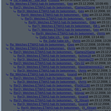
Re: g-data av + usb stick
(
Roliboli
am 23.12.2008, 13:57:24)
Re: Welches ETWAS hab ihr bekommen..
(
vex
am 23.12.2008, 10:09:49)
Re(2): Welches ETWAS hab ihr bekommen..
(
Games2Game
am 23.12.2
Re(3): Welches ETWAS hab ihr bekommen..
(
vex
am 23.12.2008, 10:
Re(4): Welches ETWAS hab ihr bekommen..
(
mko
am 23.12.2008, 
Re(5): Welches ETWAS hab ihr bekommen..
(
vex
am 23.12.2008
Re(6): Welches ETWAS hab ihr bekommen..
(
mko
am 23.12.2
Re(7): Welches ETWAS hab ihr bekommen..
(
Mr L
am 23.1
Re(7): Welches ETWAS hab ihr bekommen..
(
vex
am 23.12
Re(8): Welches ETWAS hab ihr bekommen..
(
Arrris
am 2
Dafür habe ich...
(
vex
am 23.12.2008, 13:14:46)
Re: Dafür habe ich...
(
Arrris
am 23.12.2008, 13:29
Re: Welches ETWAS hab ihr bekommen..
(
Gwp
am 23.12.2008, 10:09:49)
Re: Welches ETWAS hab ihr bekommen..
(
Arrris
am 23.12.2008, 10:17:00)
Re(2): Welches ETWAS hab ihr bekommen..
(
Games2Game
am 23.12.2
Re(3): Welches ETWAS hab ihr bekommen..
(
schop18
am 23.12.2008
Re(3): Welches ETWAS hab ihr bekommen..
(
monster23
am 23.12.20
Re(2): Welches ETWAS hab ihr bekommen..
(
Srv-02
am 23.12.2008, 10
Re(3): Welches ETWAS hab ihr bekommen..
(
dasistmeinnick11+
am 2
Re(3): Welches ETWAS hab ihr bekommen..
(
Arrris
am 23.12.2008, 1
Re: Welches ETWAS hab ihr bekommen..
(
xxandl
am 23.12.2008, 10:21:11
Re(2): Welches ETWAS hab ihr bekommen..
(
plotti
am 23.12.2008, 10:2
Re(3): Welches ETWAS hab ihr bekommen..
(
Arrris
am 23.12.2008, 1
Re(2): Welches ETWAS hab ihr bekommen..
(
Flo061180
am 23.12.2008,
Re(2): Welches ETWAS hab ihr bekommen..
(
Mr L
am 23.12.2008, 10:2
Re(2): Welches ETWAS hab ihr bekommen..
(
playaz
am 23.12.2008, 10
Re(3): Welches ETWAS hab ihr bekommen..
(
xxandl
am 23.12.2008, 
Re(2): Welches ETWAS hab ihr bekommen..
(
X_Xtream
am 23.12.2008,
Re(3): Welches ETWAS hab ihr bekommen..
(
xxandl
am 23.12.2008, 
Re(4): Welches ETWAS hab ihr bekommen..
(
X_Xtream
am 23.12.