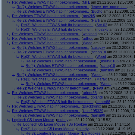
Re: Welches ETWAS hab ihr bekommen..
(
Mr L
am 23.12.2008, 12:57:00)
Re(2): Welches ETWAS hab ihr bekommen..
(
leave_my_name_out
am 2
Re(2): Welches ETWAS hab ihr bekommen..
(
Bucho
am 23.12.2008, 13:
Re: Welches ETWAS hab ihr bekommen..
(
nos2k5
am 23.12.2008, 12:57:5
Re(2): Welches ETWAS hab ihr bekommen..
(
Harti
am 23.12.2008, 12:5
Re(3): Welches ETWAS hab ihr bekommen..
(
Srv-02
am 23.12.2008, 
Re(3): Welches ETWAS hab ihr bekommen..
(
nos2k5
am 23.12.2008,
Re: Welches ETWAS hab ihr bekommen..
(
wasined
am 23.12.2008, 12:57:
Re: Welches ETWAS hab ihr bekommen..
(
adhoc
am 23.12.2008, 13:05:13
Re: Welches ETWAS hab ihr bekommen..
(
Weed
am 23.12.2008, 13:09:31
Re(2): Welches ETWAS hab ihr bekommen..
(
casey.w
am 23.12.2008, 1
Re(2): Welches ETWAS hab ihr bekommen..
(
schop18
am 23.12.2008, 1
Re(3): Welches ETWAS hab ihr bekommen..
(
Weed
am 23.12.2008, 1
Re(4): Welches ETWAS hab ihr bekommen..
(
user96106
am 23.12.
Re(4): Welches ETWAS hab ihr bekommen..
(
schop18
am 23.12.20
Re(4): Welches ETWAS hab ihr bekommen..
(
hansi99
am 23.12.20
Re(2): Welches ETWAS hab ihr bekommen..
(
Weed
am 23.12.2008, 13:
Re(3): Welches ETWAS hab ihr bekommen..
(
Marax
am 23.12.2008, 
Re(4): Welches ETWAS hab ihr bekommen..
(
Weed
am 23.12.2008
Re(2): Welches ETWAS hab ihr bekommen..
(
RevX
am 24.12.2008, 15
Re: Welches ETWAS hab ihr bekommen..
(
artner88
am 23.12.2008, 13:11:
Re(2): Welches ETWAS hab ihr bekommen..
(
xxandl
am 23.12.2008, 13
Re(3): Welches ETWAS hab ihr bekommen..
(
artner88
am 23.12.2008
Re: Welches ETWAS hab ihr bekommen..
(
Blacktronix
am 23.12.2008, 13:
Re: Welches ETWAS hab ihr bekommen..
(
User195329
am 23.12.2008, 13
Re(2): Welches ETWAS hab ihr bekommen..
(
hansi99
am 23.12.2008, 1
Logitech G5 Laser Mouse
(
muhrly
am 23.12.2008, 13:15:53)
Re: Logitech G5 Laser Mouse
(
Da Rookee
am 23.12.2008, 14:14:15)
Re(2): Logitech G5 Laser Mouse
(
muhrly
am 23.12.2008, 14:19:16)
Re(3): Logitech G5 Laser Mouse
(
Da Rookee
am 23.12.2008, 14:2