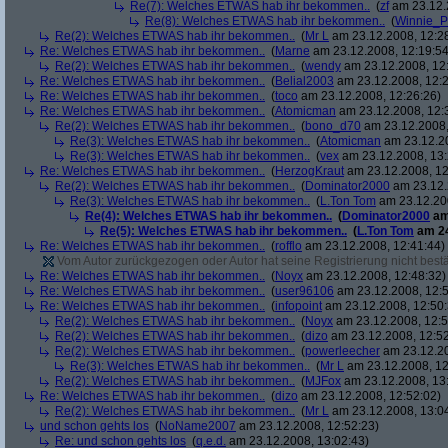
Re(7): Welches ETWAS hab ihr bekommen..
(
zf
am 23.12.
Re(8): Welches ETWAS hab ihr bekommen..
(
Winnie_
Re(2): Welches ETWAS hab ihr bekommen..
(
Mr L
am 23.12.2008, 12:2
Re: Welches ETWAS hab ihr bekommen..
(
Marne
am 23.12.2008, 12:19:54
Re(2): Welches ETWAS hab ihr bekommen..
(
wendy
am 23.12.2008, 12
Re: Welches ETWAS hab ihr bekommen..
(
Belial2003
am 23.12.2008, 12:2
Re: Welches ETWAS hab ihr bekommen..
(
toco
am 23.12.2008, 12:26:26)
Re: Welches ETWAS hab ihr bekommen..
(
Atomicman
am 23.12.2008, 12:
Re(2): Welches ETWAS hab ihr bekommen..
(
bono_d70
am 23.12.2008,
Re(3): Welches ETWAS hab ihr bekommen..
(
Atomicman
am 23.12.20
Re(3): Welches ETWAS hab ihr bekommen..
(
vex
am 23.12.2008, 13:
Re: Welches ETWAS hab ihr bekommen..
(
HerzogKraut
am 23.12.2008, 12
Re(2): Welches ETWAS hab ihr bekommen..
(
Dominator2000
am 23.12.
Re(3): Welches ETWAS hab ihr bekommen..
(
L.Ton Tom
am 23.12.200
Re(4): Welches ETWAS hab ihr bekommen..
(
Dominator2000
am
Re(5): Welches ETWAS hab ihr bekommen..
(
L.Ton Tom
am 24
Re: Welches ETWAS hab ihr bekommen..
(
rofflo
am 23.12.2008, 12:41:44)
Vom Autor zurückgezogen oder Autor hat seine Registrierung nicht bestä
Re: Welches ETWAS hab ihr bekommen..
(
Noyx
am 23.12.2008, 12:48:32)
Re: Welches ETWAS hab ihr bekommen..
(
user96106
am 23.12.2008, 12:5
Re: Welches ETWAS hab ihr bekommen..
(
infopoint
am 23.12.2008, 12:50:
Re(2): Welches ETWAS hab ihr bekommen..
(
Noyx
am 23.12.2008, 12:5
Re(2): Welches ETWAS hab ihr bekommen..
(
dizo
am 23.12.2008, 12:52
Re(2): Welches ETWAS hab ihr bekommen..
(
powerleecher
am 23.12.20
Re(3): Welches ETWAS hab ihr bekommen..
(
Mr L
am 23.12.2008, 12
Re(2): Welches ETWAS hab ihr bekommen..
(
MJFox
am 23.12.2008, 13
Re: Welches ETWAS hab ihr bekommen..
(
dizo
am 23.12.2008, 12:52:02)
Re(2): Welches ETWAS hab ihr bekommen..
(
Mr L
am 23.12.2008, 13:0
und schon gehts los
(
NoName2007
am 23.12.2008, 12:52:23)
Re: und schon gehts los
(
q.e.d.
am 23.12.2008, 13:02:43)