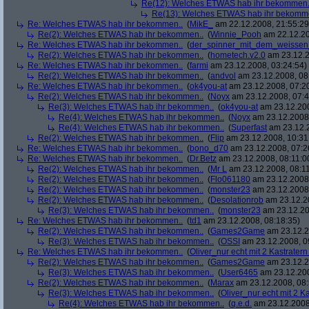
Re(12): Welches ETWAS hab ihr bekommen.
Re(13): Welches ETWAS hab ihr bekomm
Re: Welches ETWAS hab ihr bekommen..
(
MikE_
am 22.12.2008, 21:55:29
Re(2): Welches ETWAS hab ihr bekommen..
(
Winnie_Pooh
am 22.12.20
Re: Welches ETWAS hab ihr bekommen..
(
der_spinner_mit_dem_weissen
Re(2): Welches ETWAS hab ihr bekommen..
(
hometech.v2.0
am 23.12.2
Re: Welches ETWAS hab ihr bekommen..
(
farmi
am 23.12.2008, 03:24:54)
Re(2): Welches ETWAS hab ihr bekommen..
(
andvol
am 23.12.2008, 08
Re: Welches ETWAS hab ihr bekommen..
(
ok4you-at
am 23.12.2008, 07:2
Re(2): Welches ETWAS hab ihr bekommen..
(
Noyx
am 23.12.2008, 07:4
Re(3): Welches ETWAS hab ihr bekommen..
(
ok4you-at
am 23.12.200
Re(4): Welches ETWAS hab ihr bekommen..
(
Noyx
am 23.12.2008,
Re(4): Welches ETWAS hab ihr bekommen..
(
Superfast
am 23.12.2
Re(2): Welches ETWAS hab ihr bekommen..
(
Flip
am 23.12.2008, 10:31
Re: Welches ETWAS hab ihr bekommen..
(
bono_d70
am 23.12.2008, 07:2
Re: Welches ETWAS hab ihr bekommen..
(
Dr.Betz
am 23.12.2008, 08:11:0
Re(2): Welches ETWAS hab ihr bekommen..
(
Mr L
am 23.12.2008, 08:11
Re(2): Welches ETWAS hab ihr bekommen..
(
Flo061180
am 23.12.2008,
Re(2): Welches ETWAS hab ihr bekommen..
(
monster23
am 23.12.2008,
Re(2): Welches ETWAS hab ihr bekommen..
(
Desolationrob
am 23.12.20
Re(3): Welches ETWAS hab ihr bekommen..
(
monster23
am 23.12.20
Re: Welches ETWAS hab ihr bekommen..
(
td1
am 23.12.2008, 08:18:35)
Re(2): Welches ETWAS hab ihr bekommen..
(
Games2Game
am 23.12.2
Re(3): Welches ETWAS hab ihr bekommen..
(
OSSI
am 23.12.2008, 0
Re: Welches ETWAS hab ihr bekommen..
(
Oliver_nur echt mit 2 Kastratern
Re(2): Welches ETWAS hab ihr bekommen..
(
Games2Game
am 23.12.2
Re(3): Welches ETWAS hab ihr bekommen..
(
User6465
am 23.12.200
Re(2): Welches ETWAS hab ihr bekommen..
(
Marax
am 23.12.2008, 08:
Re(3): Welches ETWAS hab ihr bekommen..
(
Oliver_nur echt mit 2 K
Re(4): Welches ETWAS hab ihr bekommen..
(
q.e.d.
am 23.12.2008