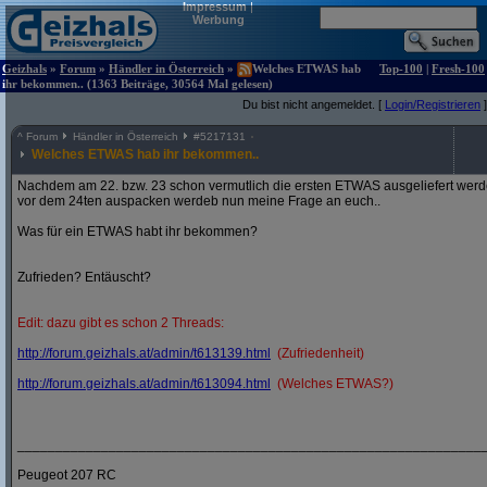
Impressum
|
Werbung
Geizhals
»
Forum
»
Händler in Österreich
»
Welches ETWAS hab
Top-100
|
Fresh-100
ihr bekommen.. (1363 Beiträge, 30564 Mal gelesen)
Du bist nicht angemeldet. [
Login/Registrieren
]
^
Forum
Händler in Österreich
#
5217131
Welches ETWAS hab ihr bekommen..
Nachdem am 22. bzw. 23 schon vermutlich die ersten ETWAS ausgeliefert werden
vor dem 24ten auspacken werdeb nun meine Frage an euch..
Was für ein ETWAS habt ihr bekommen?
Zufrieden? Entäuscht?
Edit: dazu gibt es schon 2 Threads:
http:/
/
forum.geizhals.at/
admin/
t613139.html
(Zufriedenheit)
http:/
/
forum.geizhals.at/
admin/
t613094.html
(Welches ETWAS?)
_____________________________________________________________
Peugeot 207 RC