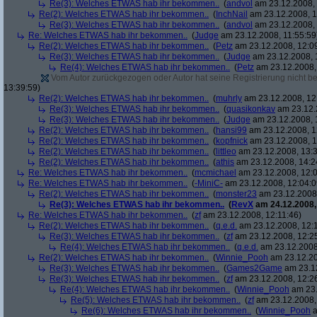
Re(3): Welches ETWAS hab ihr bekommen..
(
andvol
am 23.12.2008, 
Re(2): Welches ETWAS hab ihr bekommen..
(
InchNail
am 23.12.2008, 1
Re(3): Welches ETWAS hab ihr bekommen..
(
andvol
am 23.12.2008, 
Re: Welches ETWAS hab ihr bekommen..
(
Judge
am 23.12.2008, 11:55:59
Re(2): Welches ETWAS hab ihr bekommen..
(
Petz
am 23.12.2008, 12:0
Re(3): Welches ETWAS hab ihr bekommen..
(
Judge
am 23.12.2008, 
Re(4): Welches ETWAS hab ihr bekommen..
(
Petz
am 23.12.2008,
Vom Autor zurückgezogen oder Autor hat seine Registrierung nicht bes
13:39:59)
Re(2): Welches ETWAS hab ihr bekommen..
(
muhrly
am 23.12.2008, 12
Re(3): Welches ETWAS hab ihr bekommen..
(
quasikonkav
am 23.12.
Re(3): Welches ETWAS hab ihr bekommen..
(
Judge
am 23.12.2008, 
Re(2): Welches ETWAS hab ihr bekommen..
(
hansi99
am 23.12.2008, 1
Re(2): Welches ETWAS hab ihr bekommen..
(
kopfnick
am 23.12.2008, 1
Re(2): Welches ETWAS hab ihr bekommen..
(
littleo
am 23.12.2008, 13:3
Re(2): Welches ETWAS hab ihr bekommen..
(
athis
am 23.12.2008, 14:2
Re: Welches ETWAS hab ihr bekommen..
(
mcmichael
am 23.12.2008, 12:0
Re: Welches ETWAS hab ihr bekommen..
(
-MiniC-
am 23.12.2008, 12:04:0
Re(2): Welches ETWAS hab ihr bekommen..
(
monster23
am 23.12.2008,
Re(3): Welches ETWAS hab ihr bekommen..
(
RevX
am 24.12.2008,
Re: Welches ETWAS hab ihr bekommen..
(
zf
am 23.12.2008, 12:11:46)
Re(2): Welches ETWAS hab ihr bekommen..
(
q.e.d.
am 23.12.2008, 12:
Re(3): Welches ETWAS hab ihr bekommen..
(
zf
am 23.12.2008, 12:2
Re(4): Welches ETWAS hab ihr bekommen..
(
q.e.d.
am 23.12.2008,
Re(2): Welches ETWAS hab ihr bekommen..
(
Winnie_Pooh
am 23.12.20
Re(3): Welches ETWAS hab ihr bekommen..
(
Games2Game
am 23.12
Re(3): Welches ETWAS hab ihr bekommen..
(
zf
am 23.12.2008, 12:2
Re(4): Welches ETWAS hab ihr bekommen..
(
Winnie_Pooh
am 23.
Re(5): Welches ETWAS hab ihr bekommen..
(
zf
am 23.12.2008,
Re(6): Welches ETWAS hab ihr bekommen..
(
Winnie_Pooh
a