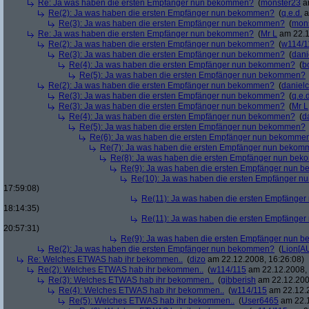
Re: Ja was haben die ersten Empfänger nun bekommen?
(
monster23
am
Re(2): Ja was haben die ersten Empfänger nun bekommen?
(
q.e.d.
a
Re(3): Ja was haben die ersten Empfänger nun bekommen?
(
mon
Re: Ja was haben die ersten Empfänger nun bekommen?
(
Mr L
am 22.1
Re(2): Ja was haben die ersten Empfänger nun bekommen?
(
w114/1
Re(3): Ja was haben die ersten Empfänger nun bekommen?
(
dani
Re(4): Ja was haben die ersten Empfänger nun bekommen?
(
b
Re(5): Ja was haben die ersten Empfänger nun bekommen?
Re(2): Ja was haben die ersten Empfänger nun bekommen?
(
danielc
Re(3): Ja was haben die ersten Empfänger nun bekommen?
(
q.e.d
Re(3): Ja was haben die ersten Empfänger nun bekommen?
(
Mr L
Re(4): Ja was haben die ersten Empfänger nun bekommen?
(
d
Re(5): Ja was haben die ersten Empfänger nun bekommen?
Re(6): Ja was haben die ersten Empfänger nun bekomme
Re(7): Ja was haben die ersten Empfänger nun beko
Re(8): Ja was haben die ersten Empfänger nun be
Re(9): Ja was haben die ersten Empfänger nun
Re(10): Ja was haben die ersten Empfänger 
17:59:08)
Re(11): Ja was haben die ersten Empfänge
18:14:35)
Re(11): Ja was haben die ersten Empfänge
20:57:31)
Re(9): Ja was haben die ersten Empfänger nun
Re(2): Ja was haben die ersten Empfänger nun bekommen?
(
Lion[A
Re: Welches ETWAS hab ihr bekommen..
(
dizo
am 22.12.2008, 16:26:08)
Re(2): Welches ETWAS hab ihr bekommen..
(
w114/115
am 22.12.2008, 
Re(3): Welches ETWAS hab ihr bekommen..
(
gibberish
am 22.12.200
Re(4): Welches ETWAS hab ihr bekommen..
(
w114/115
am 22.12.2
Re(5): Welches ETWAS hab ihr bekommen..
(
User6465
am 22.1