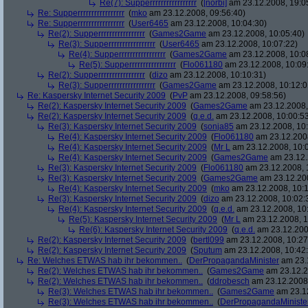
Re(7): Supperrrrrrrrrrrrrrrrr
(
[norbi]
am 23.12.2008, 19:0
Re: Supperrrrrrrrrrrrrrrrr
(
mko
am 23.12.2008, 09:56:40)
Re: Supperrrrrrrrrrrrrrrrr
(
User6465
am 23.12.2008, 10:04:30)
Re(2): Supperrrrrrrrrrrrrrrrr
(
Games2Game
am 23.12.2008, 10:05:40)
Re(3): Supperrrrrrrrrrrrrrrrr
(
User6465
am 23.12.2008, 10:07:22)
Re(4): Supperrrrrrrrrrrrrrrrr
(
Games2Game
am 23.12.2008, 10:0
Re(5): Supperrrrrrrrrrrrrrrrr
(
Flo061180
am 23.12.2008, 10:09
Re(2): Supperrrrrrrrrrrrrrrrr
(
dizo
am 23.12.2008, 10:10:31)
Re(3): Supperrrrrrrrrrrrrrrrr
(
Games2Game
am 23.12.2008, 10:12:0
Re: Kaspersky Internet Security 2009
(
PvP
am 23.12.2008, 09:58:56)
Re(2): Kaspersky Internet Security 2009
(
Games2Game
am 23.12.2008,
Re(2): Kaspersky Internet Security 2009
(
q.e.d.
am 23.12.2008, 10:00:5
Re(3): Kaspersky Internet Security 2009
(
sonja85
am 23.12.2008, 10:
Re(4): Kaspersky Internet Security 2009
(
Flo061180
am 23.12.2008
Re(4): Kaspersky Internet Security 2009
(
Mr L
am 23.12.2008, 10:
Re(4): Kaspersky Internet Security 2009
(
Games2Game
am 23.12.
Re(3): Kaspersky Internet Security 2009
(
Flo061180
am 23.12.2008, 
Re(3): Kaspersky Internet Security 2009
(
Games2Game
am 23.12.200
Re(4): Kaspersky Internet Security 2009
(
mko
am 23.12.2008, 10:1
Re(3): Kaspersky Internet Security 2009
(
dizo
am 23.12.2008, 10:02:
Re(4): Kaspersky Internet Security 2009
(
q.e.d.
am 23.12.2008, 10
Re(5): Kaspersky Internet Security 2009
(
Mr L
am 23.12.2008, 1
Re(6): Kaspersky Internet Security 2009
(
q.e.d.
am 23.12.200
Re(2): Kaspersky Internet Security 2009
(
bertl099
am 23.12.2008, 10:27
Re(2): Kaspersky Internet Security 2009
(
Sputum
am 23.12.2008, 10:42
Re: Welches ETWAS hab ihr bekommen..
(
DerPropagandaMinister
am 23.1
Re(2): Welches ETWAS hab ihr bekommen..
(
Games2Game
am 23.12.2
Re(2): Welches ETWAS hab ihr bekommen..
(
ddrobesch
am 23.12.2008,
Re(3): Welches ETWAS hab ihr bekommen..
(
Games2Game
am 23.12
Re(3): Welches ETWAS hab ihr bekommen..
(
DerPropagandaMiniste