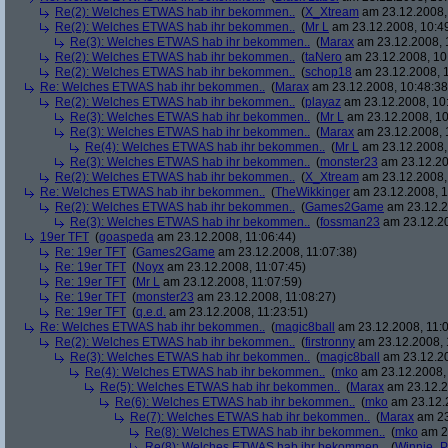
Re(2): Welches ETWAS hab ihr bekommen..
(
X_Xtream
am 23.12.2008,
Re(2): Welches ETWAS hab ihr bekommen..
(
Mr L
am 23.12.2008, 10:4
Re(3): Welches ETWAS hab ihr bekommen..
(
Marax
am 23.12.2008, 
Re(2): Welches ETWAS hab ihr bekommen..
(
taNero
am 23.12.2008, 10
Re(2): Welches ETWAS hab ihr bekommen..
(
schop18
am 23.12.2008, 1
Re: Welches ETWAS hab ihr bekommen..
(
Marax
am 23.12.2008, 10:48:38
Re(2): Welches ETWAS hab ihr bekommen..
(
playaz
am 23.12.2008, 10
Re(3): Welches ETWAS hab ihr bekommen..
(
Mr L
am 23.12.2008, 10
Re(3): Welches ETWAS hab ihr bekommen..
(
Marax
am 23.12.2008, 
Re(4): Welches ETWAS hab ihr bekommen..
(
Mr L
am 23.12.2008,
Re(3): Welches ETWAS hab ihr bekommen..
(
monster23
am 23.12.20
Re(2): Welches ETWAS hab ihr bekommen..
(
X_Xtream
am 23.12.2008,
Re: Welches ETWAS hab ihr bekommen..
(
TheWikkinger
am 23.12.2008, 1
Re(2): Welches ETWAS hab ihr bekommen..
(
Games2Game
am 23.12.2
Re(3): Welches ETWAS hab ihr bekommen..
(
fossman23
am 23.12.20
19er TFT
(
goaspeda
am 23.12.2008, 11:06:44)
Re: 19er TFT
(
Games2Game
am 23.12.2008, 11:07:38)
Re: 19er TFT
(
Noyx
am 23.12.2008, 11:07:45)
Re: 19er TFT
(
Mr L
am 23.12.2008, 11:07:59)
Re: 19er TFT
(
monster23
am 23.12.2008, 11:08:27)
Re: 19er TFT
(
q.e.d.
am 23.12.2008, 11:23:51)
Re: Welches ETWAS hab ihr bekommen..
(
magic8ball
am 23.12.2008, 11:0
Re(2): Welches ETWAS hab ihr bekommen..
(
firstronny
am 23.12.2008, 
Re(3): Welches ETWAS hab ihr bekommen..
(
magic8ball
am 23.12.20
Re(4): Welches ETWAS hab ihr bekommen..
(
mko
am 23.12.2008, 
Re(5): Welches ETWAS hab ihr bekommen..
(
Marax
am 23.12.2
Re(6): Welches ETWAS hab ihr bekommen..
(
mko
am 23.12.2
Re(7): Welches ETWAS hab ihr bekommen..
(
Marax
am 23
Re(8): Welches ETWAS hab ihr bekommen..
(
mko
am 23
Re(8): Welches ETWAS hab ihr bekommen..
(
Winnie_