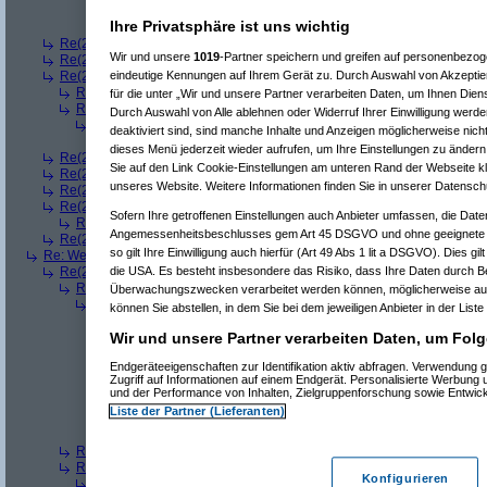
Re(7): Welches ETWAS hab ihr bekommen..
(
Arrris
am 23.
Ihre Privatsphäre ist uns wichtig
Re(8): Welches ETWAS hab ihr bekommen..
(
bono_d7
Re(2): Welches ETWAS hab ihr bekommen..
(
q.e.d.
am 23.12.2008, 08:
Wir und unsere
1019
-Partner speichern und greifen auf personenbezo
Re(2): Welches ETWAS hab ihr bekommen..
(
Roli
am 23.12.2008, 08:59
eindeutige Kennungen auf Ihrem Gerät zu. Durch Auswahl von Akzeptier
Re(2): Welches ETWAS hab ihr bekommen..
(
bart99
am 23.12.2008, 09:
Re(3): Welches ETWAS hab ihr bekommen..
(
playaz
am 23.12.2008, 
für die unter „Wir und unsere Partner verarbeiten Daten, um Ihnen Dien
Re(3): Welches ETWAS hab ihr bekommen..
(
monster23
am 23.12.20
Durch Auswahl von Alle ablehnen oder Widerruf Ihrer Einwilligung werde
Re(4): Welches ETWAS hab ihr bekommen..
(
bart99
am 23.12.2008
deaktiviert sind, sind manche Inhalte und Anzeigen möglicherweise nicht
Re(5): Welches ETWAS hab ihr bekommen..
(
monster23
am 23.
dieses Menü jederzeit wieder aufrufen, um Ihre Einstellungen zu ändern 
Re(2): Welches ETWAS hab ihr bekommen..
(
female
am 23.12.2008, 09
Sie auf den Link Cookie-Einstellungen am unteren Rand der Webseite kli
Re(2): Welches ETWAS hab ihr bekommen..
(
User6465
am 23.12.2008,
unseres Website. Weitere Informationen finden Sie in unserer Datensch
Re(2): Welches ETWAS hab ihr bekommen..
(
playaz
am 23.12.2008, 09
Re(2): Welches ETWAS hab ihr bekommen..
(
Ardjan
am 23.12.2008, 09
Sofern Ihre getroffenen Einstellungen auch Anbieter umfassen, die Daten
Re(3): Welches ETWAS hab ihr bekommen..
(
monster23
am 23.12.20
Angemessenheitsbeschlusses gem Art 45 DSGVO und ohne geeignete G
Re(2): Welches ETWAS hab ihr bekommen..
(
User284
am 23.12.2008, 1
so gilt Ihre Einwilligung auch hierfür (Art 49 Abs 1 lit a DSGVO). Dies gi
Re: Welches ETWAS hab ihr bekommen..
(
Diall
am 23.12.2008, 09:01:20)
die USA. Es besteht insbesondere das Risiko, dass Ihre Daten durch B
Re(2): Welches ETWAS hab ihr bekommen..
(
ddrobesch
am 23.12.2008,
Re(3): Welches ETWAS hab ihr bekommen..
(
q.e.d.
am 23.12.2008, 0
Überwachungszwecken verarbeitet werden können, möglicherweise auc
Re(4): Welches ETWAS hab ihr bekommen..
(
Games2Game
am 23
können Sie abstellen, in dem Sie bei dem jeweiligen Anbieter in der Liste
Re(5): Welches ETWAS hab ihr bekommen..
(
ddrobesch
am 23.
Wir und unsere Partner verarbeiten Daten, um Folg
Re(6): Welches ETWAS hab ihr bekommen..
(
q.e.d.
am 23.12
Re(5): Welches ETWAS hab ihr bekommen..
(
q.e.d.
am 23.12.20
Endgeräteeigenschaften zur Identifikation aktiv abfragen. Verwendung 
Re(6): Welches ETWAS hab ihr bekommen..
(
Games2Game
Zugriff auf Informationen auf einem Endgerät. Personalisierte Werbung
Re(7): Welches ETWAS hab ihr bekommen..
(
q.e.d.
am 23.
und der Performance von Inhalten, Zielgruppenforschung sowie Entwic
Re(8): Welches ETWAS hab ihr bekommen..
(
Games2
Liste der Partner (Lieferanten)
Re(9): Welches ETWAS hab ihr bekommen..
(
q.e.d.
a
Re(5): Welches ETWAS hab ihr bekommen..
(
monster23
am 23.
Re(3): Welches ETWAS hab ihr bekommen..
(
Diall
am 23.12.2008, 09
Re(3): Welches ETWAS hab ihr bekommen..
(
Madler
am 23.12.2008, 
Konfigurieren
Re(4): Welches ETWAS hab ihr bekommen..
(
Games2Game
am 23