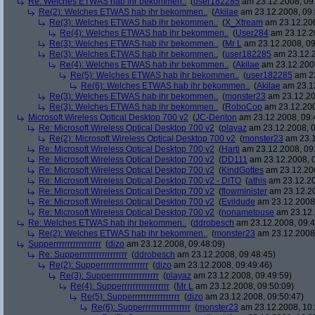
Re: Welches ETWAS hab ihr bekommen..
(
user182285
am 23.12.2008, 09
Re(2): Welches ETWAS hab ihr bekommen..
(
Akilae
am 23.12.2008, 09:
Re(3): Welches ETWAS hab ihr bekommen..
(
X_Xtream
am 23.12.200
Re(4): Welches ETWAS hab ihr bekommen..
(
User284
am 23.12.20
Re(3): Welches ETWAS hab ihr bekommen..
(
Mr L
am 23.12.2008, 09
Re(3): Welches ETWAS hab ihr bekommen..
(
user182285
am 23.12.2
Re(4): Welches ETWAS hab ihr bekommen..
(
Akilae
am 23.12.2008
Re(5): Welches ETWAS hab ihr bekommen..
(
user182285
am 23
Re(6): Welches ETWAS hab ihr bekommen..
(
Akilae
am 23.12
Re(3): Welches ETWAS hab ihr bekommen..
(
monster23
am 23.12.20
Re(3): Welches ETWAS hab ihr bekommen..
(
RoboCop
am 23.12.200
Microsoft Wireless Optical Desktop 700 v2
(
JC-Denton
am 23.12.2008, 09:
Re: Microsoft Wireless Optical Desktop 700 v2
(
playaz
am 23.12.2008, 0
Re(2): Microsoft Wireless Optical Desktop 700 v2
(
monster23
am 23.1
Re: Microsoft Wireless Optical Desktop 700 v2
(
Harti
am 23.12.2008, 09
Re: Microsoft Wireless Optical Desktop 700 v2
(
DD111
am 23.12.2008, 0
Re: Microsoft Wireless Optical Desktop 700 v2
(
KindGottes
am 23.12.200
Re: Microsoft Wireless Optical Desktop 700 v2 - DITO
(
athis
am 23.12.20
Re: Microsoft Wireless Optical Desktop 700 v2
(
flowminister
am 23.12.20
Re: Microsoft Wireless Optical Desktop 700 v2
(
Evildude
am 23.12.2008,
Re: Microsoft Wireless Optical Desktop 700 v2
(
nonametouse
am 23.12.
Re: Welches ETWAS hab ihr bekommen..
(
ddrobesch
am 23.12.2008, 09:4
Re(2): Welches ETWAS hab ihr bekommen..
(
monster23
am 23.12.2008,
Supperrrrrrrrrrrrrrrrr
(
dizo
am 23.12.2008, 09:48:09)
Re: Supperrrrrrrrrrrrrrrrr
(
ddrobesch
am 23.12.2008, 09:48:45)
Re(2): Supperrrrrrrrrrrrrrrrr
(
dizo
am 23.12.2008, 09:49:46)
Re(3): Supperrrrrrrrrrrrrrrrr
(
playaz
am 23.12.2008, 09:49:59)
Re(4): Supperrrrrrrrrrrrrrrrr
(
Mr L
am 23.12.2008, 09:50:09)
Re(5): Supperrrrrrrrrrrrrrrrr
(
dizo
am 23.12.2008, 09:50:47)
Re(6): Supperrrrrrrrrrrrrrrrr
(
monster23
am 23.12.2008, 10: