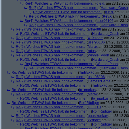
Re(4): Welches ETWAS hab ihr bekommen..
(
q.e.d.
am 23.12.2008
Re(5): Welches ETWAS hab ihr bekommen..
(
Hardware_Crash
Re(6): Welches ETWAS hab ihr bekommen..
(
q.e.d.
am 23.12
Re(5): Welches ETWAS hab ihr bekommen..
(
RevX
am 24.12.
Re(4): Welches ETWAS hab ihr bekommen..
(
user96106
am 23.12.
Re(5): Welches ETWAS hab ihr bekommen..
(
Hardware_Crash
Re(2): Welches ETWAS hab ihr bekommen..
(
artner88
am 23.12.2008, 1
Re(3): Welches ETWAS hab ihr bekommen..
(
Hardware_Crash
am 23
Re(2): Welches ETWAS hab ihr bekommen..
(
X_Xtream
am 23.12.2008,
Re(2): Welches ETWAS hab ihr bekommen..
(
user96106
am 23.12.2008,
Re(2): Welches ETWAS hab ihr bekommen..
(
Marax
am 23.12.2008, 13:
Re(2): Welches ETWAS hab ihr bekommen..
(
rufus
am 23.12.2008, 13:3
Re(2): Welches ETWAS hab ihr bekommen..
(
Winnie_Pooh
am 23.12.20
Re(3): Welches ETWAS hab ihr bekommen..
(
Hardware_Crash
am 23
Re(4): Welches ETWAS hab ihr bekommen..
(
Winnie_Pooh
am 23.
Re(5): Welches ETWAS hab ihr bekommen..
(
Hardware_Crash
Re: Welches ETWAS hab ihr bekommen..
(
Tintifax76
am 23.12.2008, 13:35
Re(2): Welches ETWAS hab ihr bekommen..
(
user96106
am 23.12.2008,
Re(2): Welches ETWAS hab ihr bekommen..
(
Games2Game
am 23.12.2
Re(3): Welches ETWAS hab ihr bekommen..
(
Tintifax76
am 23.12.200
Re: Welches ETWAS hab ihr bekommen..
(
to_markus
am 23.12.2008, 13:3
Re(2): Welches ETWAS hab ihr bekommen..
(
Marax
am 23.12.2008, 13:
Re(3): Welches ETWAS hab ihr bekommen..
(
to_markus
am 23.12.20
Re: Welches ETWAS hab ihr bekommen..
(
Rolf Rüdiger
am 23.12.2008, 13
Re(2): Welches ETWAS hab ihr bekommen..
(
D_I_D_I
am 23.12.2008, 1
Re(3): Welches ETWAS hab ihr bekommen..
(
Rolf Rüdiger
am 23.12.
Re(2): Welches ETWAS hab ihr bekommen..
(
quasikonkav
am 23.12.200
Re(2): Welches ETWAS hab ihr bekommen..
(
xxxforce
am 23.12.2008, 1
Re(3): Welches ETWAS hab ihr bekommen..
(
Rolf Rüdiger
am 23.12.
Re(4): Welches ETWAS hab ihr bekommen..
(
Winnie_Pooh
am 23.