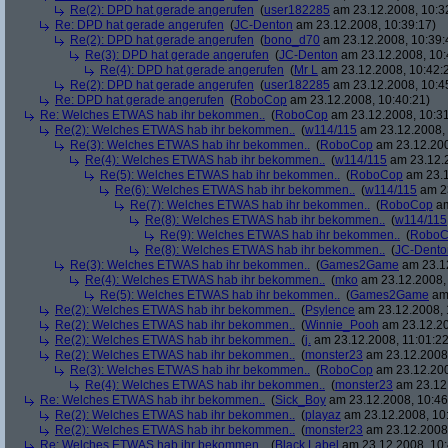
Re(2): DPD hat gerade angerufen
(
user182285
am 23.12.2008, 10:3
Re: DPD hat gerade angerufen
(
JC-Denton
am 23.12.2008, 10:39:17)
Re(2): DPD hat gerade angerufen
(
bono_d70
am 23.12.2008, 10:39:
Re(3): DPD hat gerade angerufen
(
JC-Denton
am 23.12.2008, 10:
Re(4): DPD hat gerade angerufen
(
Mr L
am 23.12.2008, 10:42:
Re(2): DPD hat gerade angerufen
(
user182285
am 23.12.2008, 10:4
Re: DPD hat gerade angerufen
(
RoboCop
am 23.12.2008, 10:40:21)
Re: Welches ETWAS hab ihr bekommen..
(
RoboCop
am 23.12.2008, 10:31
Re(2): Welches ETWAS hab ihr bekommen..
(
w114/115
am 23.12.2008, 
Re(3): Welches ETWAS hab ihr bekommen..
(
RoboCop
am 23.12.200
Re(4): Welches ETWAS hab ihr bekommen..
(
w114/115
am 23.12.2
Re(5): Welches ETWAS hab ihr bekommen..
(
RoboCop
am 23.1
Re(6): Welches ETWAS hab ihr bekommen..
(
w114/115
am 23
Re(7): Welches ETWAS hab ihr bekommen..
(
RoboCop
am
Re(8): Welches ETWAS hab ihr bekommen..
(
w114/115
Re(9): Welches ETWAS hab ihr bekommen..
(
RoboC
Re(8): Welches ETWAS hab ihr bekommen..
(
JC-Dento
Re(3): Welches ETWAS hab ihr bekommen..
(
Games2Game
am 23.12
Re(4): Welches ETWAS hab ihr bekommen..
(
mko
am 23.12.2008, 
Re(5): Welches ETWAS hab ihr bekommen..
(
Games2Game
am 
Re(2): Welches ETWAS hab ihr bekommen..
(
Psylence
am 23.12.2008, 
Re(2): Welches ETWAS hab ihr bekommen..
(
Winnie_Pooh
am 23.12.20
Re(2): Welches ETWAS hab ihr bekommen..
(
j.
am 23.12.2008, 11:01:22
Re(2): Welches ETWAS hab ihr bekommen..
(
monster23
am 23.12.2008,
Re(3): Welches ETWAS hab ihr bekommen..
(
RoboCop
am 23.12.200
Re(4): Welches ETWAS hab ihr bekommen..
(
monster23
am 23.12.
Re: Welches ETWAS hab ihr bekommen..
(
Sick_Boy
am 23.12.2008, 10:46
Re(2): Welches ETWAS hab ihr bekommen..
(
playaz
am 23.12.2008, 10
Re(2): Welches ETWAS hab ihr bekommen..
(
monster23
am 23.12.2008,
Re: Welches ETWAS hab ihr bekommen..
(
Black Label
am 23.12.2008, 10: