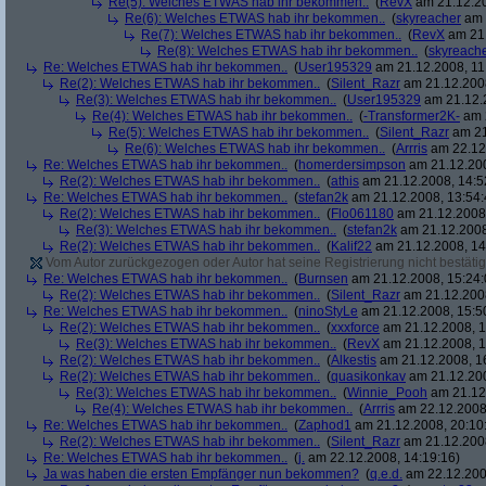
Re(5): Welches ETWAS hab ihr bekommen..
(
RevX
am 21.12.20
Re(6): Welches ETWAS hab ihr bekommen..
(
skyreacher
am 
Re(7): Welches ETWAS hab ihr bekommen..
(
RevX
am 21.
Re(8): Welches ETWAS hab ihr bekommen..
(
skyreach
Re: Welches ETWAS hab ihr bekommen..
(
User195329
am 21.12.2008, 11
Re(2): Welches ETWAS hab ihr bekommen..
(
Silent_Razr
am 21.12.2008
Re(3): Welches ETWAS hab ihr bekommen..
(
User195329
am 21.12.2
Re(4): Welches ETWAS hab ihr bekommen..
(
-Transformer2K-
am 2
Re(5): Welches ETWAS hab ihr bekommen..
(
Silent_Razr
am 21
Re(6): Welches ETWAS hab ihr bekommen..
(
Arrris
am 22.12.
Re: Welches ETWAS hab ihr bekommen..
(
homerdersimpson
am 21.12.200
Re(2): Welches ETWAS hab ihr bekommen..
(
athis
am 21.12.2008, 14:5
Re: Welches ETWAS hab ihr bekommen..
(
stefan2k
am 21.12.2008, 13:54:
Re(2): Welches ETWAS hab ihr bekommen..
(
Flo061180
am 21.12.2008,
Re(3): Welches ETWAS hab ihr bekommen..
(
stefan2k
am 21.12.2008
Re(2): Welches ETWAS hab ihr bekommen..
(
Kalif22
am 21.12.2008, 14
Vom Autor zurückgezogen oder Autor hat seine Registrierung nicht bestätig
Re: Welches ETWAS hab ihr bekommen..
(
Burnsen
am 21.12.2008, 15:24:
Re(2): Welches ETWAS hab ihr bekommen..
(
Silent_Razr
am 21.12.2008
Re: Welches ETWAS hab ihr bekommen..
(
ninoStyLe
am 21.12.2008, 15:5
Re(2): Welches ETWAS hab ihr bekommen..
(
xxxforce
am 21.12.2008, 1
Re(3): Welches ETWAS hab ihr bekommen..
(
RevX
am 21.12.2008, 1
Re(2): Welches ETWAS hab ihr bekommen..
(
Alkestis
am 21.12.2008, 1
Re(2): Welches ETWAS hab ihr bekommen..
(
quasikonkav
am 21.12.200
Re(3): Welches ETWAS hab ihr bekommen..
(
Winnie_Pooh
am 21.12.
Re(4): Welches ETWAS hab ihr bekommen..
(
Arrris
am 22.12.2008,
Re: Welches ETWAS hab ihr bekommen..
(
Zaphod1
am 21.12.2008, 20:10
Re(2): Welches ETWAS hab ihr bekommen..
(
Silent_Razr
am 21.12.2008
Re: Welches ETWAS hab ihr bekommen..
(
j.
am 22.12.2008, 14:19:16)
Ja was haben die ersten Empfänger nun bekommen?
(
q.e.d.
am 22.12.200