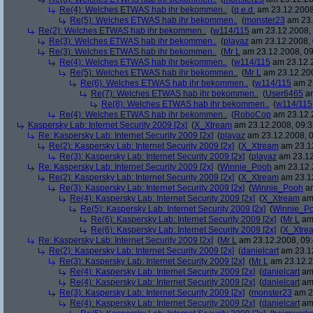
Re(4): Welches ETWAS hab ihr bekommen..
(
q.e.d.
am 23.12.2008
Re(5): Welches ETWAS hab ihr bekommen..
(
monster23
am 23.
Re(2): Welches ETWAS hab ihr bekommen..
(
w114/115
am 23.12.2008, 
Re(3): Welches ETWAS hab ihr bekommen..
(
playaz
am 23.12.2008, 
Re(3): Welches ETWAS hab ihr bekommen..
(
Mr L
am 23.12.2008, 09
Re(4): Welches ETWAS hab ihr bekommen..
(
w114/115
am 23.12.2
Re(5): Welches ETWAS hab ihr bekommen..
(
Mr L
am 23.12.200
Re(6): Welches ETWAS hab ihr bekommen..
(
w114/115
am 23
Re(7): Welches ETWAS hab ihr bekommen..
(
User6465
am
Re(8): Welches ETWAS hab ihr bekommen..
(
w114/115
Re(4): Welches ETWAS hab ihr bekommen..
(
RoboCop
am 23.12.2
Kaspersky Lab: Internet Security 2009 [2x]
(
X_Xtream
am 23.12.2008, 09:3
Re: Kaspersky Lab: Internet Security 2009 [2x]
(
playaz
am 23.12.2008, 0
Re(2): Kaspersky Lab: Internet Security 2009 [2x]
(
X_Xtream
am 23.12
Re(3): Kaspersky Lab: Internet Security 2009 [2x]
(
playaz
am 23.12
Re: Kaspersky Lab: Internet Security 2009 [2x]
(
Winnie_Pooh
am 23.12.
Re(2): Kaspersky Lab: Internet Security 2009 [2x]
(
X_Xtream
am 23.12
Re(3): Kaspersky Lab: Internet Security 2009 [2x]
(
Winnie_Pooh
am
Re(4): Kaspersky Lab: Internet Security 2009 [2x]
(
X_Xtream
am 
Re(5): Kaspersky Lab: Internet Security 2009 [2x]
(
Winnie_P
Re(6): Kaspersky Lab: Internet Security 2009 [2x]
(
Mr L
am 
Re(6): Kaspersky Lab: Internet Security 2009 [2x]
(
X_Xtre
Re: Kaspersky Lab: Internet Security 2009 [2x]
(
Mr L
am 23.12.2008, 09:
Re(2): Kaspersky Lab: Internet Security 2009 [2x]
(
danielcart
am 23.12
Re(3): Kaspersky Lab: Internet Security 2009 [2x]
(
Mr L
am 23.12.2
Re(4): Kaspersky Lab: Internet Security 2009 [2x]
(
danielcart
am 
Re(4): Kaspersky Lab: Internet Security 2009 [2x]
(
danielcart
am 
Re(3): Kaspersky Lab: Internet Security 2009 [2x]
(
monster23
am 23
Re(4): Kaspersky Lab: Internet Security 2009 [2x]
(
danielcart
am 