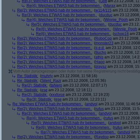
Re(3): Welches ETWAS hab ihr bekommen..
(
Gott
am 23.12.2008, 11
Re(4): Welches ETWAS hab ihr bekommen..
(
Marax
am 23.12.2008
Re(2): Welches ETWAS hab ihr bekommen..
(
w114/115
am 23.12.2008, 
Re(3): Welches ETWAS hab ihr bekommen..
(
ducduc
am 23.12.2008,
Re(4): Welches ETWAS hab ihr bekommen..
(
Winnie_Pooh
am 23.
Re(5): Welches ETWAS hab ihr bekommen..
(
ducduc
am 23.12.
Re(6): Welches ETWAS hab ihr bekommen..
(
Winnie_Pooh
a
Re(6): Welches ETWAS hab ihr bekommen..
(
schop18
am 23.
Re(2): Welches ETWAS hab ihr bekommen..
(
RoboCop
am 23.12.2008, 
Re(2): Welches ETWAS hab ihr bekommen..
(
monster23
am 23.12.2008,
Re(2): Welches ETWAS hab ihr bekommen..
(
q.e.d.
am 23.12.2008, 12:
Re(2): Welches ETWAS hab ihr bekommen..
(
Bucho
am 23.12.2008, 12:
Re(2): Welches ETWAS hab ihr bekommen..
(
athis
am 23.12.2008, 14:2
Re(2): Welches ETWAS hab ihr bekommen..
(
Hapo
am 23.12.2008, 14:
Re(2): Welches ETWAS hab ihr bekommen..
(
playaz
am 23.12.2008, 15
Vom Autor zurückgezogen oder Autor hat seine Registrierung nicht bestätig
Re: Statistik:
(
muhrly
am 23.12.2008, 11:58:16)
Re: Statistik:
(
Silent_Razr
am 23.12.2008, 12:05:36)
Re(2): Statistik:
(
taNero
am 23.12.2008, 12:07:17)
Re: Statistik:
(
ese
am 23.12.2008, 12:18:11)
Re(2): Statistik:
(
xxxforce
am 23.12.2008, 12:19:23)
Re(3): Statistik:
(
ese
am 23.12.2008, 12:23:11)
Re: Welches ETWAS hab ihr bekommen..
(
andvol
am 23.12.2008, 11:46:5
Re(2): Welches ETWAS hab ihr bekommen..
(
rufus
am 23.12.2008, 11:5
Re(3): Welches ETWAS hab ihr bekommen..
(
andvol
am 23.12.2008, 
Re(4): Welches ETWAS hab ihr bekommen..
(
rufus
am 23.12.2008,
Re(5): Welches ETWAS hab ihr bekommen..
(
andvol
am 23.12.2
Re(6): Welches ETWAS hab ihr bekommen..
(
rufus
am 23.12.
Re(7): Welches ETWAS hab ihr bekommen..
(
andvol
am 23
Re(2): Welches ETWAS hab ihr bekommen..
(
Raydoo
am 23.12.2008, 1