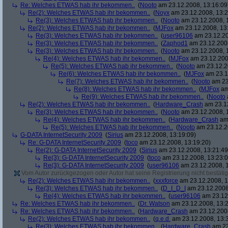
Re: Welches ETWAS hab ihr bekommen..
(
Nooto
am 23.12.2008, 13:16:09
Re(2): Welches ETWAS hab ihr bekommen..
(
Noyx
am 23.12.2008, 13:2
Re(3): Welches ETWAS hab ihr bekommen..
(
Nooto
am 23.12.2008, 
Re(2): Welches ETWAS hab ihr bekommen..
(
MJFox
am 23.12.2008, 13
Re(3): Welches ETWAS hab ihr bekommen..
(
user96106
am 23.12.20
Re(3): Welches ETWAS hab ihr bekommen..
(
Zaphod1
am 23.12.2008
Re(3): Welches ETWAS hab ihr bekommen..
(
Nooto
am 23.12.2008, 
Re(4): Welches ETWAS hab ihr bekommen..
(
MJFox
am 23.12.200
Re(5): Welches ETWAS hab ihr bekommen..
(
Nooto
am 23.12.2
Re(6): Welches ETWAS hab ihr bekommen..
(
MJFox
am 23.1
Re(7): Welches ETWAS hab ihr bekommen..
(
Nooto
am 23
Re(8): Welches ETWAS hab ihr bekommen..
(
MJFox
am
Re(9): Welches ETWAS hab ihr bekommen..
(
Nooto
Re(2): Welches ETWAS hab ihr bekommen..
(
Hardware_Crash
am 23.12
Re(3): Welches ETWAS hab ihr bekommen..
(
Nooto
am 23.12.2008, 
Re(4): Welches ETWAS hab ihr bekommen..
(
Hardware_Crash
am 
Re(5): Welches ETWAS hab ihr bekommen..
(
Nooto
am 23.12.2
G-DATA InternetSecurity 2009
(
Sirius
am 23.12.2008, 13:19:09)
Re: G-DATA InternetSecurity 2009
(
toco
am 23.12.2008, 13:19:20)
Re(2): G-DATA InternetSecurity 2009
(
Sirius
am 23.12.2008, 13:21:49
Re(3): G-DATA InternetSecurity 2009
(
toco
am 23.12.2008, 13:23:0
Re(3): G-DATA InternetSecurity 2009
(
user96106
am 23.12.2008, 1
Vom Autor zurückgezogen oder Autor hat seine Registrierung nicht bestätig
Re(2): Welches ETWAS hab ihr bekommen..
(
xxxforce
am 23.12.2008, 1
Re(3): Welches ETWAS hab ihr bekommen..
(
D_I_D_I
am 23.12.2008
Re(4): Welches ETWAS hab ihr bekommen..
(
user96106
am 23.12.
Re: Welches ETWAS hab ihr bekommen..
(
Dr. Watson
am 23.12.2008, 13:2
Re: Welches ETWAS hab ihr bekommen..
(
Hardware_Crash
am 23.12.2008
Re(2): Welches ETWAS hab ihr bekommen..
(
q.e.d.
am 23.12.2008, 13:
Re(3): Welches ETWAS hab ihr bekommen..
(
Hardware_Crash
am 23