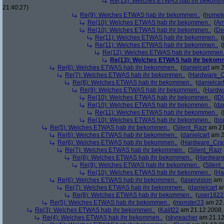
Re(13): Welches ETWAS hab ihr bekomm
21:40:27)
Re(9): Welches ETWAS hab ihr bekommen..
(
homete
Re(10): Welches ETWAS hab ihr bekommen..
(
Arr
Re(10): Welches ETWAS hab ihr bekommen..
(
De
Re(11): Welches ETWAS hab ihr bekommen..
(
Re(11): Welches ETWAS hab ihr bekommen..
(
Re(12): Welches ETWAS hab ihr bekommen.
Re(13): Welches ETWAS hab ihr bekom
Re(6): Welches ETWAS hab ihr bekommen..
(
danielcart
am 2
Re(7): Welches ETWAS hab ihr bekommen..
(
Hardware_C
Re(8): Welches ETWAS hab ihr bekommen..
(
danielcar
Re(9): Welches ETWAS hab ihr bekommen..
(
Hardw
Re(10): Welches ETWAS hab ihr bekommen..
(
[D
Re(10): Welches ETWAS hab ihr bekommen..
(
da
Re(11): Welches ETWAS hab ihr bekommen..
(
Re(10): Welches ETWAS hab ihr bekommen..
(
bo
Re(5): Welches ETWAS hab ihr bekommen..
(
Silent_Razr
am 21
Re(6): Welches ETWAS hab ihr bekommen..
(
danielcart
am 2
Re(6): Welches ETWAS hab ihr bekommen..
(
Hardware_Cra
Re(7): Welches ETWAS hab ihr bekommen..
(
Silent_Razr
Re(8): Welches ETWAS hab ihr bekommen..
(
Hardwar
Re(9): Welches ETWAS hab ihr bekommen..
(
Silent
Re(10): Welches ETWAS hab ihr bekommen..
(
Ha
Re(6): Welches ETWAS hab ihr bekommen..
(
laservision
am 2
Re(7): Welches ETWAS hab ihr bekommen..
(
danielcart
am
Re(8): Welches ETWAS hab ihr bekommen..
(
user1822
Re(5): Welches ETWAS hab ihr bekommen..
(
monster23
am 22.
Re(3): Welches ETWAS hab ihr bekommen..
(
Kalif22
am 21.12.2008, 
Re(4): Welches ETWAS hab ihr bekommen..
(
skyreacher
am 21.12