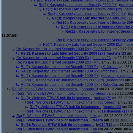
Re(5): Kaspersky Lab: Internet Security 2009 [2x]
(
heimwerke
Re(6): Kaspersky Lab: Internet Security 2009 [2x]
(
danielc
Re(7): Kaspersky Lab: Internet Security 2009 [2x]
(
heim
Re(8): Kaspersky Lab: Internet Security 2009 [2x]
(
da
Re(9): Kaspersky Lab: Internet Security 2009 [2
Re(10): Kaspersky Lab: Internet Security 200
Re(11): Kaspersky Lab: Internet Security 2
Re(12): Kaspersky Lab: Internet Securit
13:07:56)
Re(10): Kaspersky Lab: Internet Security 200
Re(7): Kaspersky Lab: Internet Security 2009 [2x]
(
mons
Re: Kaspersky Lab: Internet Security 2009 [2x]
(
Flo061180
am 23.12.200
Re(2): Kaspersky Lab: Internet Security 2009 [2x]
(
monster23
am 
Re: Kaspersky Lab: Internet Security 2009 [2x]
(
monster23
am 23.12.200
Re: Kaspersky Lab: Internet Security 2009 [2x]
(
Mr L
am 23.12.2008, 11:
Re(2): Kaspersky Lab: Internet Security 2009 [2x]
(
X_Xtream
am 23.12
Re(2): Kaspersky Lab: Internet Security 2009 [2x]
(
monster23
am 23.1
Re(2): Kaspersky Lab: Internet Security 2009 [2x]
(
leave_my_name_o
Re(3): Kaspersky Lab: Internet Security 2009 [2x]
(
monster23
am 23
Re(2): Kaspersky Lab: Internet Security 2009 [2x]
(
RoboCop
am 23.12
Re: Welches ETWAS hab ihr bekommen..
(
nobody79
am 23.12.2008, 09:4
Re(2): Welches ETWAS hab ihr bekommen..
(
ddrobesch
am 23.12.2008,
Re(3): Welches ETWAS hab ihr bekommen..
(
nobody79
am 23.12.200
Re(4): Welches ETWAS hab ihr bekommen..
(
ddrobesch
am 23.12.
Re(5): Welches ETWAS hab ihr bekommen..
(
monster23
am 23.
Re(4): Welches ETWAS hab ihr bekommen..
(
dasistmeinnick11+
am
Re(2): Welches ETWAS hab ihr bekommen..
(
mko
am 23.12.2008, 09:55
Re(2): Welches ETWAS hab ihr bekommen..
(
Neera
am 23.12.2008, 2
Re(3): Welches ETWAS hab ihr bekommen..
(
w114/115
am 23.12.20
Re(2): Welches ETWAS hab ihr bekommen..
(
gp
am 24.12.2008, 00:43