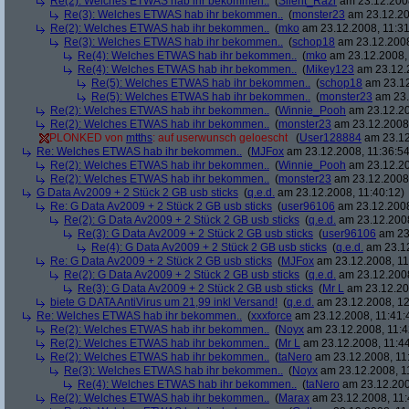
Re(2): Welches ETWAS hab ihr bekommen..
(
Silent_Razr
am 23.12.2008
Re(3): Welches ETWAS hab ihr bekommen..
(
monster23
am 23.12.20
Re(2): Welches ETWAS hab ihr bekommen..
(
mko
am 23.12.2008, 11:31
Re(3): Welches ETWAS hab ihr bekommen..
(
schop18
am 23.12.2008
Re(4): Welches ETWAS hab ihr bekommen..
(
mko
am 23.12.2008, 
Re(4): Welches ETWAS hab ihr bekommen..
(
Mikey123
am 23.12.2
Re(5): Welches ETWAS hab ihr bekommen..
(
schop18
am 23.12
Re(5): Welches ETWAS hab ihr bekommen..
(
monster23
am 23.
Re(2): Welches ETWAS hab ihr bekommen..
(
Winnie_Pooh
am 23.12.20
Re(2): Welches ETWAS hab ihr bekommen..
(
monster23
am 23.12.2008,
PLONKED von
mtths
: auf userwunsch geloescht
(
User128884
am 23.12
Re: Welches ETWAS hab ihr bekommen..
(
MJFox
am 23.12.2008, 11:36:54
Re(2): Welches ETWAS hab ihr bekommen..
(
Winnie_Pooh
am 23.12.20
Re(2): Welches ETWAS hab ihr bekommen..
(
monster23
am 23.12.2008,
G Data Av2009 + 2 Stück 2 GB usb sticks
(
q.e.d.
am 23.12.2008, 11:40:12)
Re: G Data Av2009 + 2 Stück 2 GB usb sticks
(
user96106
am 23.12.2008
Re(2): G Data Av2009 + 2 Stück 2 GB usb sticks
(
q.e.d.
am 23.12.2008
Re(3): G Data Av2009 + 2 Stück 2 GB usb sticks
(
user96106
am 23.
Re(4): G Data Av2009 + 2 Stück 2 GB usb sticks
(
q.e.d.
am 23.12
Re: G Data Av2009 + 2 Stück 2 GB usb sticks
(
MJFox
am 23.12.2008, 11
Re(2): G Data Av2009 + 2 Stück 2 GB usb sticks
(
q.e.d.
am 23.12.2008
Re(3): G Data Av2009 + 2 Stück 2 GB usb sticks
(
Mr L
am 23.12.20
biete G DATA AntiVirus um 21,99 inkl Versand!
(
q.e.d.
am 23.12.2008, 12
Re: Welches ETWAS hab ihr bekommen..
(
xxxforce
am 23.12.2008, 11:41:
Re(2): Welches ETWAS hab ihr bekommen..
(
Noyx
am 23.12.2008, 11:4
Re(2): Welches ETWAS hab ihr bekommen..
(
Mr L
am 23.12.2008, 11:44
Re(2): Welches ETWAS hab ihr bekommen..
(
taNero
am 23.12.2008, 11
Re(3): Welches ETWAS hab ihr bekommen..
(
Noyx
am 23.12.2008, 1
Re(4): Welches ETWAS hab ihr bekommen..
(
taNero
am 23.12.200
Re(2): Welches ETWAS hab ihr bekommen..
(
Marax
am 23.12.2008, 11: