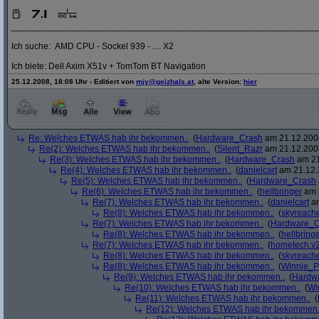
_____________________________________________________________
Ich suche: AMD CPU - Sockel 939 - .... X2
Ich biete: Dell Axim X51v + TomTom BT Navigation
25.12.2008, 18:08 Uhr - Editiert von
mjy@geizhals.at
, alte Version:
hier
Re: Welches ETWAS hab ihr bekommen..
(
Hardware_Crash
am 21.12.2008
Re(2): Welches ETWAS hab ihr bekommen..
(
Silent_Razr
am 21.12.2008
Re(3): Welches ETWAS hab ihr bekommen..
(
Hardware_Crash
am 21
Re(4): Welches ETWAS hab ihr bekommen..
(
danielcart
am 21.12.
Re(5): Welches ETWAS hab ihr bekommen..
(
Hardware_Crash
Re(6): Welches ETWAS hab ihr bekommen..
(
hellbringer
am 2
Re(7): Welches ETWAS hab ihr bekommen..
(
danielcart
am
Re(8): Welches ETWAS hab ihr bekommen..
(
skyreach
Re(7): Welches ETWAS hab ihr bekommen..
(
Hardware_C
Re(8): Welches ETWAS hab ihr bekommen..
(
hellbring
Re(7): Welches ETWAS hab ihr bekommen..
(
hometech.v2
Re(8): Welches ETWAS hab ihr bekommen..
(
skyreach
Re(8): Welches ETWAS hab ihr bekommen..
(
Winnie_
Re(9): Welches ETWAS hab ihr bekommen..
(
Hardw
Re(10): Welches ETWAS hab ihr bekommen..
(
Wi
Re(11): Welches ETWAS hab ihr bekommen..
(
Re(12): Welches ETWAS hab ihr bekommen.