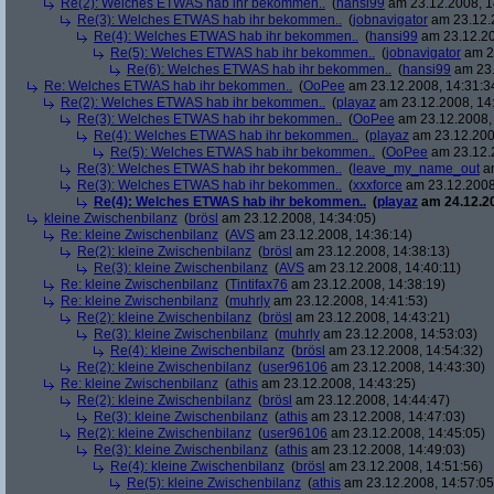
Re(2): Welches ETWAS hab ihr bekommen..
(
hansi99
am 23.12.2008, 1
Re(3): Welches ETWAS hab ihr bekommen..
(
jobnavigator
am 23.12.2
Re(4): Welches ETWAS hab ihr bekommen..
(
hansi99
am 23.12.20
Re(5): Welches ETWAS hab ihr bekommen..
(
jobnavigator
am 23
Re(6): Welches ETWAS hab ihr bekommen..
(
hansi99
am 23.
Re: Welches ETWAS hab ihr bekommen..
(
OoPee
am 23.12.2008, 14:31:3
Re(2): Welches ETWAS hab ihr bekommen..
(
playaz
am 23.12.2008, 14
Re(3): Welches ETWAS hab ihr bekommen..
(
OoPee
am 23.12.2008, 
Re(4): Welches ETWAS hab ihr bekommen..
(
playaz
am 23.12.200
Re(5): Welches ETWAS hab ihr bekommen..
(
OoPee
am 23.12.2
Re(3): Welches ETWAS hab ihr bekommen..
(
leave_my_name_out
am
Re(3): Welches ETWAS hab ihr bekommen..
(
xxxforce
am 23.12.2008
Re(4): Welches ETWAS hab ihr bekommen..
(
playaz
am 24.12.20
kleine Zwischenbilanz
(
brösl
am 23.12.2008, 14:34:05)
Re: kleine Zwischenbilanz
(
AVS
am 23.12.2008, 14:36:14)
Re(2): kleine Zwischenbilanz
(
brösl
am 23.12.2008, 14:38:13)
Re(3): kleine Zwischenbilanz
(
AVS
am 23.12.2008, 14:40:11)
Re: kleine Zwischenbilanz
(
Tintifax76
am 23.12.2008, 14:38:19)
Re: kleine Zwischenbilanz
(
muhrly
am 23.12.2008, 14:41:53)
Re(2): kleine Zwischenbilanz
(
brösl
am 23.12.2008, 14:43:21)
Re(3): kleine Zwischenbilanz
(
muhrly
am 23.12.2008, 14:53:03)
Re(4): kleine Zwischenbilanz
(
brösl
am 23.12.2008, 14:54:32)
Re(2): kleine Zwischenbilanz
(
user96106
am 23.12.2008, 14:43:30)
Re: kleine Zwischenbilanz
(
athis
am 23.12.2008, 14:43:25)
Re(2): kleine Zwischenbilanz
(
brösl
am 23.12.2008, 14:44:47)
Re(3): kleine Zwischenbilanz
(
athis
am 23.12.2008, 14:47:03)
Re(2): kleine Zwischenbilanz
(
user96106
am 23.12.2008, 14:45:05)
Re(3): kleine Zwischenbilanz
(
athis
am 23.12.2008, 14:49:03)
Re(4): kleine Zwischenbilanz
(
brösl
am 23.12.2008, 14:51:56)
Re(5): kleine Zwischenbilanz
(
athis
am 23.12.2008, 14:57:05