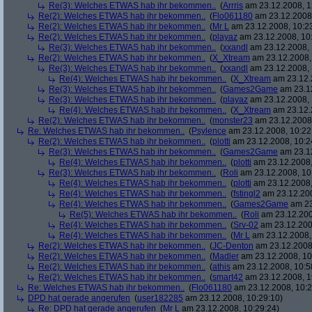
Re(3): Welches ETWAS hab ihr bekommen..
(
Arrris
am 23.12.2008, 1
Re(2): Welches ETWAS hab ihr bekommen..
(
Flo061180
am 23.12.2008,
Re(2): Welches ETWAS hab ihr bekommen..
(
Mr L
am 23.12.2008, 10:2
Re(2): Welches ETWAS hab ihr bekommen..
(
playaz
am 23.12.2008, 10
Re(3): Welches ETWAS hab ihr bekommen..
(
xxandl
am 23.12.2008, 
Re(2): Welches ETWAS hab ihr bekommen..
(
X_Xtream
am 23.12.2008,
Re(3): Welches ETWAS hab ihr bekommen..
(
xxandl
am 23.12.2008, 
Re(4): Welches ETWAS hab ihr bekommen..
(
X_Xtream
am 23.12.
Re(3): Welches ETWAS hab ihr bekommen..
(
Games2Game
am 23.12
Re(3): Welches ETWAS hab ihr bekommen..
(
playaz
am 23.12.2008, 
Re(4): Welches ETWAS hab ihr bekommen..
(
X_Xtream
am 23.12.
Re(2): Welches ETWAS hab ihr bekommen..
(
monster23
am 23.12.2008,
Re: Welches ETWAS hab ihr bekommen..
(
Psylence
am 23.12.2008, 10:22
Re(2): Welches ETWAS hab ihr bekommen..
(
plotti
am 23.12.2008, 10:2
Re(3): Welches ETWAS hab ihr bekommen..
(
Games2Game
am 23.12
Re(4): Welches ETWAS hab ihr bekommen..
(
plotti
am 23.12.2008,
Re(3): Welches ETWAS hab ihr bekommen..
(
Roli
am 23.12.2008, 10
Re(4): Welches ETWAS hab ihr bekommen..
(
plotti
am 23.12.2008,
Re(4): Welches ETWAS hab ihr bekommen..
(
fstingl2
am 23.12.200
Re(4): Welches ETWAS hab ihr bekommen..
(
Games2Game
am 23
Re(5): Welches ETWAS hab ihr bekommen..
(
Roli
am 23.12.200
Re(4): Welches ETWAS hab ihr bekommen..
(
Srv-02
am 23.12.200
Re(4): Welches ETWAS hab ihr bekommen..
(
Mr L
am 23.12.2008,
Re(2): Welches ETWAS hab ihr bekommen..
(
JC-Denton
am 23.12.2008,
Re(2): Welches ETWAS hab ihr bekommen..
(
Madler
am 23.12.2008, 10
Re(2): Welches ETWAS hab ihr bekommen..
(
athis
am 23.12.2008, 10:5
Re(2): Welches ETWAS hab ihr bekommen..
(
smart42
am 23.12.2008, 1
Re: Welches ETWAS hab ihr bekommen..
(
Flo061180
am 23.12.2008, 10:2
DPD hat gerade angerufen
(
user182285
am 23.12.2008, 10:29:10)
Re: DPD hat gerade angerufen
(
Mr L
am 23.12.2008, 10:29:24)