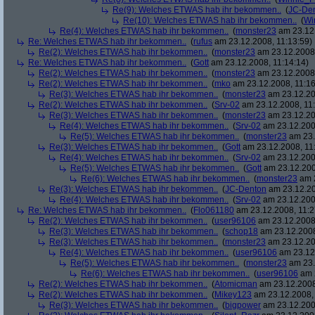
Re(9): Welches ETWAS hab ihr bekommen..
(
JC-De
Re(10): Welches ETWAS hab ihr bekommen..
(
Wi
Re(4): Welches ETWAS hab ihr bekommen..
(
monster23
am 23.12.
Re: Welches ETWAS hab ihr bekommen..
(
rufus
am 23.12.2008, 11:13:59)
Re(2): Welches ETWAS hab ihr bekommen..
(
monster23
am 23.12.2008,
Re: Welches ETWAS hab ihr bekommen..
(
Gott
am 23.12.2008, 11:14:14)
Re(2): Welches ETWAS hab ihr bekommen..
(
monster23
am 23.12.2008,
Re(2): Welches ETWAS hab ihr bekommen..
(
mko
am 23.12.2008, 11:16
Re(3): Welches ETWAS hab ihr bekommen..
(
monster23
am 23.12.20
Re(2): Welches ETWAS hab ihr bekommen..
(
Srv-02
am 23.12.2008, 11:
Re(3): Welches ETWAS hab ihr bekommen..
(
monster23
am 23.12.20
Re(4): Welches ETWAS hab ihr bekommen..
(
Srv-02
am 23.12.2008
Re(5): Welches ETWAS hab ihr bekommen..
(
monster23
am 23.
Re(3): Welches ETWAS hab ihr bekommen..
(
Gott
am 23.12.2008, 11
Re(4): Welches ETWAS hab ihr bekommen..
(
Srv-02
am 23.12.2008
Re(5): Welches ETWAS hab ihr bekommen..
(
Gott
am 23.12.200
Re(6): Welches ETWAS hab ihr bekommen..
(
monster23
am 2
Re(3): Welches ETWAS hab ihr bekommen..
(
JC-Denton
am 23.12.20
Re(4): Welches ETWAS hab ihr bekommen..
(
Srv-02
am 23.12.2008
Re: Welches ETWAS hab ihr bekommen..
(
Flo061180
am 23.12.2008, 11:2
Re(2): Welches ETWAS hab ihr bekommen..
(
user96106
am 23.12.2008,
Re(3): Welches ETWAS hab ihr bekommen..
(
schop18
am 23.12.2008
Re(3): Welches ETWAS hab ihr bekommen..
(
monster23
am 23.12.20
Re(4): Welches ETWAS hab ihr bekommen..
(
user96106
am 23.12.
Re(5): Welches ETWAS hab ihr bekommen..
(
monster23
am 23.
Re(6): Welches ETWAS hab ihr bekommen..
(
user96106
am 2
Re(2): Welches ETWAS hab ihr bekommen..
(
Atomicman
am 23.12.2008
Re(2): Welches ETWAS hab ihr bekommen..
(
Mikey123
am 23.12.2008, 
Re(3): Welches ETWAS hab ihr bekommen..
(
bigpower
am 23.12.200