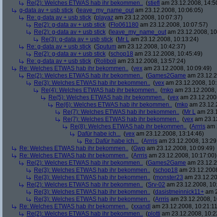
Re(2): Welches ETWAS hab ihr bekommen..
(
stiefl
am 23.12.2008, 14:5
g-data av + usb stick
(
leave_my_name_out
am 23.12.2008, 10:06:05)
Re: g-data av + usb stick
(
playaz
am 23.12.2008, 10:07:37)
Re(2): g-data av + usb stick
(
Flo061180
am 23.12.2008, 10:07:57)
Re(2): g-data av + usb stick
(
leave_my_name_out
am 23.12.2008, 10
Re(3): g-data av + usb stick
(
Mr L
am 23.12.2008, 10:13:24)
Re: g-data av + usb stick
(
Sputum
am 23.12.2008, 10:42:37)
Re(2): g-data av + usb stick
(
schop18
am 23.12.2008, 10:45:49)
Re: g-data av + usb stick
(
Roliboli
am 23.12.2008, 13:57:24)
Re: Welches ETWAS hab ihr bekommen..
(
vex
am 23.12.2008, 10:09:49)
Re(2): Welches ETWAS hab ihr bekommen..
(
Games2Game
am 23.12.2
Re(3): Welches ETWAS hab ihr bekommen..
(
vex
am 23.12.2008, 10:
Re(4): Welches ETWAS hab ihr bekommen..
(
mko
am 23.12.2008, 
Re(5): Welches ETWAS hab ihr bekommen..
(
vex
am 23.12.2008
Re(6): Welches ETWAS hab ihr bekommen..
(
mko
am 23.12.2
Re(7): Welches ETWAS hab ihr bekommen..
(
Mr L
am 23.1
Re(7): Welches ETWAS hab ihr bekommen..
(
vex
am 23.12
Re(8): Welches ETWAS hab ihr bekommen..
(
Arrris
am 2
Dafür habe ich...
(
vex
am 23.12.2008, 13:14:46)
Re: Dafür habe ich...
(
Arrris
am 23.12.2008, 13:29
Re: Welches ETWAS hab ihr bekommen..
(
Gwp
am 23.12.2008, 10:09:49)
Re: Welches ETWAS hab ihr bekommen..
(
Arrris
am 23.12.2008, 10:17:00)
Re(2): Welches ETWAS hab ihr bekommen..
(
Games2Game
am 23.12.2
Re(3): Welches ETWAS hab ihr bekommen..
(
schop18
am 23.12.2008
Re(3): Welches ETWAS hab ihr bekommen..
(
monster23
am 23.12.20
Re(2): Welches ETWAS hab ihr bekommen..
(
Srv-02
am 23.12.2008, 10
Re(3): Welches ETWAS hab ihr bekommen..
(
dasistmeinnick11+
am 2
Re(3): Welches ETWAS hab ihr bekommen..
(
Arrris
am 23.12.2008, 1
Re: Welches ETWAS hab ihr bekommen..
(
xxandl
am 23.12.2008, 10:21:11
Re(2): Welches ETWAS hab ihr bekommen..
(
plotti
am 23.12.2008, 10:2