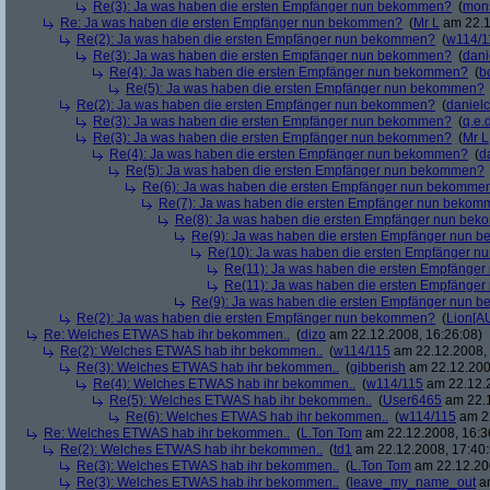
Re(3): Ja was haben die ersten Empfänger nun bekommen?
(
mon
Re: Ja was haben die ersten Empfänger nun bekommen?
(
Mr L
am 22.1
Re(2): Ja was haben die ersten Empfänger nun bekommen?
(
w114/1
Re(3): Ja was haben die ersten Empfänger nun bekommen?
(
dani
Re(4): Ja was haben die ersten Empfänger nun bekommen?
(
b
Re(5): Ja was haben die ersten Empfänger nun bekommen?
Re(2): Ja was haben die ersten Empfänger nun bekommen?
(
danielc
Re(3): Ja was haben die ersten Empfänger nun bekommen?
(
q.e.d
Re(3): Ja was haben die ersten Empfänger nun bekommen?
(
Mr L
Re(4): Ja was haben die ersten Empfänger nun bekommen?
(
d
Re(5): Ja was haben die ersten Empfänger nun bekommen?
Re(6): Ja was haben die ersten Empfänger nun bekomme
Re(7): Ja was haben die ersten Empfänger nun beko
Re(8): Ja was haben die ersten Empfänger nun be
Re(9): Ja was haben die ersten Empfänger nun
Re(10): Ja was haben die ersten Empfänger 
Re(11): Ja was haben die ersten Empfänge
Re(11): Ja was haben die ersten Empfänge
Re(9): Ja was haben die ersten Empfänger nun
Re(2): Ja was haben die ersten Empfänger nun bekommen?
(
Lion[A
Re: Welches ETWAS hab ihr bekommen..
(
dizo
am 22.12.2008, 16:26:08)
Re(2): Welches ETWAS hab ihr bekommen..
(
w114/115
am 22.12.2008, 
Re(3): Welches ETWAS hab ihr bekommen..
(
gibberish
am 22.12.200
Re(4): Welches ETWAS hab ihr bekommen..
(
w114/115
am 22.12.2
Re(5): Welches ETWAS hab ihr bekommen..
(
User6465
am 22.1
Re(6): Welches ETWAS hab ihr bekommen..
(
w114/115
am 22
Re: Welches ETWAS hab ihr bekommen..
(
L.Ton Tom
am 22.12.2008, 16:3
Re(2): Welches ETWAS hab ihr bekommen..
(
td1
am 22.12.2008, 17:40:
Re(3): Welches ETWAS hab ihr bekommen..
(
L.Ton Tom
am 22.12.200
Re(3): Welches ETWAS hab ihr bekommen..
(
leave_my_name_out
am