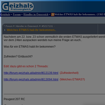
Geizhals
»
Forum
»
Händler in Österreich
»
Welches ETWAS hab ihr bekommen.. (1363 Be
^
Forum
Händler in Österreich
#
5217131
Welches ETWAS hab ihr bekommen..
Nachdem am 22. bzw. 23 schon vermutlich die ersten ETWAS ausgeliefert werden
vor dem 24ten auspacken werdeb nun meine Frage an euch..
Was für ein ETWAS habt ihr bekommen?
Zufrieden? Entäuscht?
Edit: dazu gibt es schon 2 Threads:
http:/
/
forum.geizhals.at/
admin/
t613139.html
(Zufriedenheit)
http:/
/
forum.geizhals.at/
admin/
t613094.html
(Welches ETWAS?)
_____________________________________________________________
Peugeot 207 RC