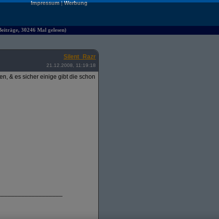
Impressum
|
Werbung
iträge, 30246 Mal gelesen)
Silent_Razr
21.12.2008, 11:19:18
, & es sicher einige gibt die schon
___________________