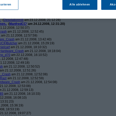
ch.v2.0
am 23.12.2008, 01:58:09)
ris
am 23.12.2008, 08:25:26)
gurieren
Alle ablehnen
Akz
solationrob
am 23.12.2008, 11:27:14)
monster23
am 23.12.2008, 12:01:47)
hometech.v2.0
am 23.12.2008, 15:53:58)
.
(
Desolationrob
am 23.12.2008, 21:12:28)
men..
(
ManfredCC²
am 24.12.2008, 12:31:20)
1.12.2008, 12:50:37)
rash
am 21.12.2008, 12:52:45)
t
am 21.12.2008, 12:57:59)
are_Crash
am 21.12.2008, 13:42:40)
UCK]Butcher
am 21.12.2008, 15:29:19)
nielcart
am 21.12.2008, 18:10:32)
Hardware_Crash
am 21.12.2008, 18:18:04)
no_d70
am 22.12.2008, 16:10:52)
.12.2008, 12:47:48)
1.12.2008, 12:49:18)
sh
am 21.12.2008, 12:50:52)
am 21.12.2008, 12:51:26)
e_Crash
am 21.12.2008, 12:52:08)
_Razr
am 21.12.2008, 12:52:59)
rdware_Crash
am 21.12.2008, 12:54:08)
1.12.2008, 12:53:08)
 21.12.2008, 12:59:13)
85
am 21.12.2008, 16:10:33)
12.2008, 16:08:10)
13:31:23)
.2008, 15:36:19)
08, 18:53:19)
21.12.2008, 19:07:27)