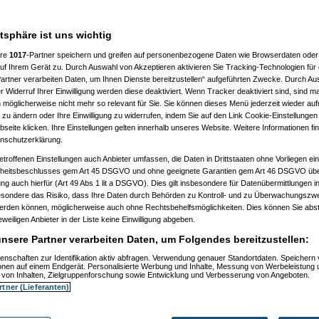
___________________
atsphäre ist uns wichtig
ere
1017
-Partner speichern und greifen auf personenbezogene Daten wie Browserdaten oder 
f Ihrem Gerät zu. Durch Auswahl von Akzeptieren aktivieren Sie Tracking-Technologien für d
artner verarbeiten Daten, um Ihnen Dienste bereitzustellen“ aufgeführten Zwecke. Durch Aus
 Widerruf Ihrer Einwilligung werden diese deaktiviert. Wenn Tracker deaktiviert sind, sind m
 möglicherweise nicht mehr so relevant für Sie. Sie können dieses Menü jederzeit wieder auf
 zu ändern oder Ihre Einwilligung zu widerrufen, indem Sie auf den Link Cookie-Einstellunge
, 11:32:52)
eite klicken. Ihre Einstellungen gelten innerhalb unseres Website. Weitere Informationen fin
, 11:35:10)
nschutzerklärung.
.12.2008, 11:37:53)
etroffenen Einstellungen auch Anbieter umfassen, die Daten in Drittstaaten ohne Vorliegen ei
2008, 12:40:07)
am 21.12.2008, 12:43:46)
itsbeschlusses gem Art 45 DSGVO und ohne geeignete Garantien gem Art 46 DSGVO übermi
1.12.2008, 12:46:42)
gung auch hierfür (Art 49 Abs 1 lit a DSGVO). Dies gilt insbesondere für Datenübermittlungen i
 21.12.2008, 12:48:51)
esondere das Risiko, dass Ihre Daten durch Behörden zu Kontroll- und zu Überwachungsz
er
am 21.12.2008, 15:29:14)
werden können, möglicherweise auch ohne Rechtsbehelfsmöglichkeiten. Dies können Sie abst
rash
am 21.12.2008, 12:49:41)
eweiligen Anbieter in der Liste keine Einwilligung abgeben.
er
am 21.12.2008, 12:59:58)
.0
am 22.12.2008, 19:52:16)
nsere Partner verarbeiten Daten, um Folgendes bereitzustellen:
er
am 22.12.2008, 20:38:25)
Pooh
am 22.12.2008, 20:56:19)
enschaften zur Identifikation aktiv abfragen. Verwendung genauer Standortdaten. Speichern 
ionen auf einem Endgerät. Personalisierte Werbung und Inhalte, Messung von Werbeleistung 
are_Crash
am 22.12.2008, 21:01:14)
von Inhalten, Zielgruppenforschung sowie Entwicklung und Verbesserung von Angeboten.
nnie_Pooh
am 22.12.2008, 21:06:19)
rtner (Lieferanten)
Hardware_Crash
am 22.12.2008, 21:26:38)
.
(
Winnie_Pooh
am 22.12.2008, 21:38:05)
en..
(
Hardware_Crash
am 22.12.2008, 21:40:27)