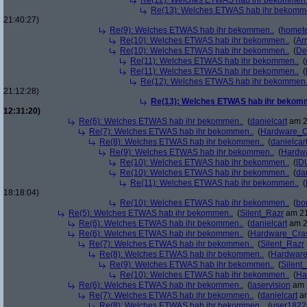
Re(12): Welches ETWAS hab ihr bekommen.
Re(13): Welches ETWAS hab ihr bekomm
21:40:27)
Re(9): Welches ETWAS hab ihr bekommen..
(
homete
Re(10): Welches ETWAS hab ihr bekommen..
(
Arr
Re(10): Welches ETWAS hab ihr bekommen..
(
De
Re(11): Welches ETWAS hab ihr bekommen..
(
Re(11): Welches ETWAS hab ihr bekommen..
(
Re(12): Welches ETWAS hab ihr bekommen.
21:12:28)
Re(13): Welches ETWAS hab ihr bekom
12:31:20)
Re(6): Welches ETWAS hab ihr bekommen..
(
danielcart
am 2
Re(7): Welches ETWAS hab ihr bekommen..
(
Hardware_C
Re(8): Welches ETWAS hab ihr bekommen..
(
danielcar
Re(9): Welches ETWAS hab ihr bekommen..
(
Hardw
Re(10): Welches ETWAS hab ihr bekommen..
(
[D
Re(10): Welches ETWAS hab ihr bekommen..
(
da
Re(11): Welches ETWAS hab ihr bekommen..
(
18:18:04)
Re(10): Welches ETWAS hab ihr bekommen..
(
bo
Re(5): Welches ETWAS hab ihr bekommen..
(
Silent_Razr
am 21
Re(6): Welches ETWAS hab ihr bekommen..
(
danielcart
am 2
Re(6): Welches ETWAS hab ihr bekommen..
(
Hardware_Cra
Re(7): Welches ETWAS hab ihr bekommen..
(
Silent_Razr
Re(8): Welches ETWAS hab ihr bekommen..
(
Hardwar
Re(9): Welches ETWAS hab ihr bekommen..
(
Silent
Re(10): Welches ETWAS hab ihr bekommen..
(
Ha
Re(6): Welches ETWAS hab ihr bekommen..
(
laservision
am 2
Re(7): Welches ETWAS hab ihr bekommen..
(
danielcart
am
Re(8): Welches ETWAS hab ihr bekommen..
(
user1822