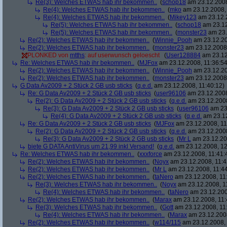
Re(3): Welches ETWAS hab ihr bekommen..
(
schop18
am 23.12.2008
Re(4): Welches ETWAS hab ihr bekommen..
(
mko
am 23.12.2008, 
Re(4): Welches ETWAS hab ihr bekommen..
(
Mikey123
am 23.12.2
Re(5): Welches ETWAS hab ihr bekommen..
(
schop18
am 23.12
Re(5): Welches ETWAS hab ihr bekommen..
(
monster23
am 23.
Re(2): Welches ETWAS hab ihr bekommen..
(
Winnie_Pooh
am 23.12.20
Re(2): Welches ETWAS hab ihr bekommen..
(
monster23
am 23.12.2008,
PLONKED von
mtths
: auf userwunsch geloescht
(
User128884
am 23.12
Re: Welches ETWAS hab ihr bekommen..
(
MJFox
am 23.12.2008, 11:36:54
Re(2): Welches ETWAS hab ihr bekommen..
(
Winnie_Pooh
am 23.12.20
Re(2): Welches ETWAS hab ihr bekommen..
(
monster23
am 23.12.2008,
G Data Av2009 + 2 Stück 2 GB usb sticks
(
q.e.d.
am 23.12.2008, 11:40:12)
Re: G Data Av2009 + 2 Stück 2 GB usb sticks
(
user96106
am 23.12.2008
Re(2): G Data Av2009 + 2 Stück 2 GB usb sticks
(
q.e.d.
am 23.12.2008
Re(3): G Data Av2009 + 2 Stück 2 GB usb sticks
(
user96106
am 23.
Re(4): G Data Av2009 + 2 Stück 2 GB usb sticks
(
q.e.d.
am 23.12
Re: G Data Av2009 + 2 Stück 2 GB usb sticks
(
MJFox
am 23.12.2008, 11
Re(2): G Data Av2009 + 2 Stück 2 GB usb sticks
(
q.e.d.
am 23.12.2008
Re(3): G Data Av2009 + 2 Stück 2 GB usb sticks
(
Mr L
am 23.12.20
biete G DATA AntiVirus um 21,99 inkl Versand!
(
q.e.d.
am 23.12.2008, 12
Re: Welches ETWAS hab ihr bekommen..
(
xxxforce
am 23.12.2008, 11:41:
Re(2): Welches ETWAS hab ihr bekommen..
(
Noyx
am 23.12.2008, 11:4
Re(2): Welches ETWAS hab ihr bekommen..
(
Mr L
am 23.12.2008, 11:44
Re(2): Welches ETWAS hab ihr bekommen..
(
taNero
am 23.12.2008, 11
Re(3): Welches ETWAS hab ihr bekommen..
(
Noyx
am 23.12.2008, 1
Re(4): Welches ETWAS hab ihr bekommen..
(
taNero
am 23.12.200
Re(2): Welches ETWAS hab ihr bekommen..
(
Marax
am 23.12.2008, 11:
Re(3): Welches ETWAS hab ihr bekommen..
(
Gott
am 23.12.2008, 11
Re(4): Welches ETWAS hab ihr bekommen..
(
Marax
am 23.12.2008
Re(2): Welches ETWAS hab ihr bekommen..
(
w114/115
am 23.12.2008, 