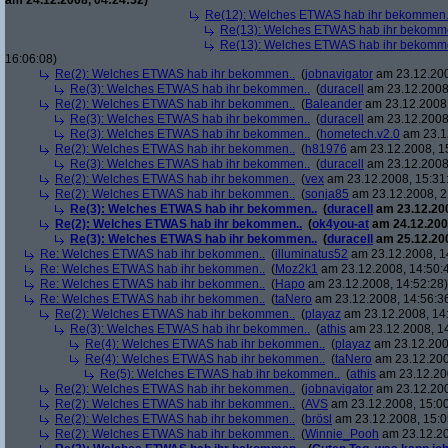
am 24.12.2008, 04:24:52)
Re(12): Welches ETWAS hab ihr bekommen.
Re(13): Welches ETWAS hab ihr bekomm
Re(13): Welches ETWAS hab ihr bekomm
16:06:08)
Re(2): Welches ETWAS hab ihr bekommen..
(
jobnavigator
am 23.12.200
Re(3): Welches ETWAS hab ihr bekommen..
(
duracell
am 23.12.2008,
Re(2): Welches ETWAS hab ihr bekommen..
(
Baleander
am 23.12.2008,
Re(3): Welches ETWAS hab ihr bekommen..
(
duracell
am 23.12.2008,
Re(3): Welches ETWAS hab ihr bekommen..
(
hometech.v2.0
am 23.12
Re(2): Welches ETWAS hab ihr bekommen..
(
h81976
am 23.12.2008, 1
Re(3): Welches ETWAS hab ihr bekommen..
(
duracell
am 23.12.2008,
Re(2): Welches ETWAS hab ihr bekommen..
(
vex
am 23.12.2008, 15:31
Re(2): Welches ETWAS hab ihr bekommen..
(
sonja85
am 23.12.2008, 2
Re(3): Welches ETWAS hab ihr bekommen..
(
duracell
am 23.12.200
Re(2): Welches ETWAS hab ihr bekommen..
(
ok4you-at
am 24.12.200
Re(3): Welches ETWAS hab ihr bekommen..
(
duracell
am 25.12.200
Re: Welches ETWAS hab ihr bekommen..
(
illuminatus52
am 23.12.2008, 1
Re: Welches ETWAS hab ihr bekommen..
(
Moz2k1
am 23.12.2008, 14:50:
Re: Welches ETWAS hab ihr bekommen..
(
Hapo
am 23.12.2008, 14:52:28)
Re: Welches ETWAS hab ihr bekommen..
(
taNero
am 23.12.2008, 14:56:3
Re(2): Welches ETWAS hab ihr bekommen..
(
playaz
am 23.12.2008, 14
Re(3): Welches ETWAS hab ihr bekommen..
(
athis
am 23.12.2008, 14
Re(4): Welches ETWAS hab ihr bekommen..
(
playaz
am 23.12.200
Re(4): Welches ETWAS hab ihr bekommen..
(
taNero
am 23.12.200
Re(5): Welches ETWAS hab ihr bekommen..
(
athis
am 23.12.200
Re(2): Welches ETWAS hab ihr bekommen..
(
jobnavigator
am 23.12.200
Re(2): Welches ETWAS hab ihr bekommen..
(
AVS
am 23.12.2008, 15:00
Re(2): Welches ETWAS hab ihr bekommen..
(
brösl
am 23.12.2008, 15:0
Re(2): Welches ETWAS hab ihr bekommen..
(
Winnie_Pooh
am 23.12.20