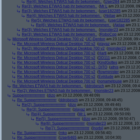
Re(4): Welches ETWAS hab ihr bekommen..
(
User284
am 23.12.20
Re(3): Welches ETWAS hab ihr bekommen..
(
Mr L
am 23.12.2008, 09
Re(3): Welches ETWAS hab ihr bekommen..
(
user182285
am 23.12.2
Re(4): Welches ETWAS hab ihr bekommen..
(
Akilae
am 23.12.2008
Re(5): Welches ETWAS hab ihr bekommen..
(
user182285
am 23
Re(6): Welches ETWAS hab ihr bekommen..
(
Akilae
am 23.12
Re(3): Welches ETWAS hab ihr bekommen..
(
monster23
am 23.12.20
Re(3): Welches ETWAS hab ihr bekommen..
(
RoboCop
am 23.12.200
Microsoft Wireless Optical Desktop 700 v2
(
JC-Denton
am 23.12.2008, 09:
Re: Microsoft Wireless Optical Desktop 700 v2
(
playaz
am 23.12.2008, 0
Re(2): Microsoft Wireless Optical Desktop 700 v2
(
monster23
am 23.1
Re: Microsoft Wireless Optical Desktop 700 v2
(
Harti
am 23.12.2008, 09
Re: Microsoft Wireless Optical Desktop 700 v2
(
DD111
am 23.12.2008, 0
Re: Microsoft Wireless Optical Desktop 700 v2
(
KindGottes
am 23.12.200
Re: Microsoft Wireless Optical Desktop 700 v2 - DITO
(
athis
am 23.12.20
Re: Microsoft Wireless Optical Desktop 700 v2
(
flowminister
am 23.12.20
Re: Microsoft Wireless Optical Desktop 700 v2
(
Evildude
am 23.12.2008,
Re: Microsoft Wireless Optical Desktop 700 v2
(
nonametouse
am 23.12.
Re: Welches ETWAS hab ihr bekommen..
(
ddrobesch
am 23.12.2008, 09:4
Re(2): Welches ETWAS hab ihr bekommen..
(
monster23
am 23.12.2008,
Supperrrrrrrrrrrrrrrrr
(
dizo
am 23.12.2008, 09:48:09)
Re: Supperrrrrrrrrrrrrrrrr
(
ddrobesch
am 23.12.2008, 09:48:45)
Re(2): Supperrrrrrrrrrrrrrrrr
(
dizo
am 23.12.2008, 09:49:46)
Re(3): Supperrrrrrrrrrrrrrrrr
(
playaz
am 23.12.2008, 09:49:59)
Re(4): Supperrrrrrrrrrrrrrrrr
(
Mr L
am 23.12.2008, 09:50:09)
Re(5): Supperrrrrrrrrrrrrrrrr
(
dizo
am 23.12.2008, 09:50:47)
Re(6): Supperrrrrrrrrrrrrrrrr
(
monster23
am 23.12.2008, 10:
Re(7): Supperrrrrrrrrrrrrrrrr
(
[norbi]
am 23.12.2008, 19:0
Re: Supperrrrrrrrrrrrrrrrr
(
mko
am 23.12.2008, 09:56:40)
Re: Supperrrrrrrrrrrrrrrrr
(
User6465
am 23.12.2008, 10:04:30)