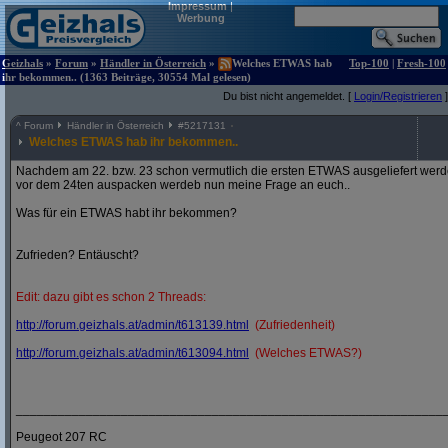
Impressum
|
Werbung
Geizhals
»
Forum
»
Händler in Österreich
»
Welches ETWAS hab
Top-100
|
Fresh-100
ihr bekommen.. (1363 Beiträge, 30554 Mal gelesen)
Du bist nicht angemeldet. [
Login/Registrieren
]
^
Forum
Händler in Österreich
#
5217131
Welches ETWAS hab ihr bekommen..
Nachdem am 22. bzw. 23 schon vermutlich die ersten ETWAS ausgeliefert werden
vor dem 24ten auspacken werdeb nun meine Frage an euch..
Was für ein ETWAS habt ihr bekommen?
Zufrieden? Entäuscht?
Edit: dazu gibt es schon 2 Threads:
http:/
/
forum.geizhals.at/
admin/
t613139.html
(Zufriedenheit)
http:/
/
forum.geizhals.at/
admin/
t613094.html
(Welches ETWAS?)
_____________________________________________________________
Peugeot 207 RC