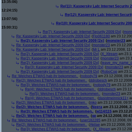
13:35:06)
Re(11): Kaspersky Lab: Internet Security 2
12:24:15)
Re(12): Kaspersky Lab: Internet Securit
13:07:56)
Re(10): Kaspersky Lab: Internet Security 200
15:00:31)
Re(7): Kaspersky Lab: Internet Security 2009 [2x]
(
mons
Re: Kaspersky Lab: Internet Security 2009 [2x]
(
Flo061180
am 23.12.200
Re(2): Kaspersky Lab: Internet Security 2009 [2x]
(
monster23
am 
Re: Kaspersky Lab: Internet Security 2009 [2x]
(
monster23
am 23.12.200
Re: Kaspersky Lab: Internet Security 2009 [2x]
(
Mr L
am 23.12.2008, 11:
Re(2): Kaspersky Lab: Internet Security 2009 [2x]
(
X_Xtream
am 23.12
Re(2): Kaspersky Lab: Internet Security 2009 [2x]
(
monster23
am 23.1
Re(2): Kaspersky Lab: Internet Security 2009 [2x]
(
leave_my_name_o
Re(3): Kaspersky Lab: Internet Security 2009 [2x]
(
monster23
am 23
Re(2): Kaspersky Lab: Internet Security 2009 [2x]
(
RoboCop
am 23.12
Re: Welches ETWAS hab ihr bekommen..
(
nobody79
am 23.12.2008, 09:4
Re(2): Welches ETWAS hab ihr bekommen..
(
ddrobesch
am 23.12.2008,
Re(3): Welches ETWAS hab ihr bekommen..
(
nobody79
am 23.12.200
Re(4): Welches ETWAS hab ihr bekommen..
(
ddrobesch
am 23.12.
Re(5): Welches ETWAS hab ihr bekommen..
(
monster23
am 23.
Re(4): Welches ETWAS hab ihr bekommen..
(
dasistmeinnick11+
am
Re(2): Welches ETWAS hab ihr bekommen..
(
mko
am 23.12.2008, 09:55
Re(2): Welches ETWAS hab ihr bekommen..
(
Neera
am 23.12.2008, 2
Re(3): Welches ETWAS hab ihr bekommen..
(
w114/115
am 23.12.20
Re(2): Welches ETWAS hab ihr bekommen..
(
gp
am 24.12.2008, 00:43
Re: Welches ETWAS hab ihr bekommen..
(
user182285
am 23.12.2008, 09
Re(2): Welches ETWAS hab ihr bekommen..
(
Akilae
am 23.12.2008, 09:
Re(3): Welches ETWAS hab ihr bekommen..
(
X_Xtream
am 23.12.200