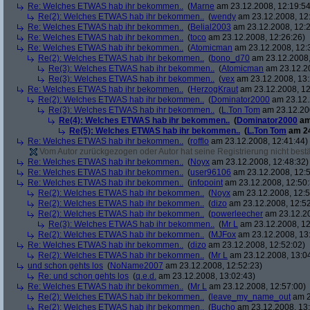
Re: Welches ETWAS hab ihr bekommen..
(
Marne
am 23.12.2008, 12:19:54
Re(2): Welches ETWAS hab ihr bekommen..
(
wendy
am 23.12.2008, 12
Re: Welches ETWAS hab ihr bekommen..
(
Belial2003
am 23.12.2008, 12:2
Re: Welches ETWAS hab ihr bekommen..
(
toco
am 23.12.2008, 12:26:26)
Re: Welches ETWAS hab ihr bekommen..
(
Atomicman
am 23.12.2008, 12:
Re(2): Welches ETWAS hab ihr bekommen..
(
bono_d70
am 23.12.2008,
Re(3): Welches ETWAS hab ihr bekommen..
(
Atomicman
am 23.12.20
Re(3): Welches ETWAS hab ihr bekommen..
(
vex
am 23.12.2008, 13:
Re: Welches ETWAS hab ihr bekommen..
(
HerzogKraut
am 23.12.2008, 12
Re(2): Welches ETWAS hab ihr bekommen..
(
Dominator2000
am 23.12.
Re(3): Welches ETWAS hab ihr bekommen..
(
L.Ton Tom
am 23.12.200
Re(4): Welches ETWAS hab ihr bekommen..
(
Dominator2000
am
Re(5): Welches ETWAS hab ihr bekommen..
(
L.Ton Tom
am 24
Re: Welches ETWAS hab ihr bekommen..
(
rofflo
am 23.12.2008, 12:41:44)
Vom Autor zurückgezogen oder Autor hat seine Registrierung nicht bestä
Re: Welches ETWAS hab ihr bekommen..
(
Noyx
am 23.12.2008, 12:48:32)
Re: Welches ETWAS hab ihr bekommen..
(
user96106
am 23.12.2008, 12:5
Re: Welches ETWAS hab ihr bekommen..
(
infopoint
am 23.12.2008, 12:50:
Re(2): Welches ETWAS hab ihr bekommen..
(
Noyx
am 23.12.2008, 12:5
Re(2): Welches ETWAS hab ihr bekommen..
(
dizo
am 23.12.2008, 12:52
Re(2): Welches ETWAS hab ihr bekommen..
(
powerleecher
am 23.12.20
Re(3): Welches ETWAS hab ihr bekommen..
(
Mr L
am 23.12.2008, 12
Re(2): Welches ETWAS hab ihr bekommen..
(
MJFox
am 23.12.2008, 13
Re: Welches ETWAS hab ihr bekommen..
(
dizo
am 23.12.2008, 12:52:02)
Re(2): Welches ETWAS hab ihr bekommen..
(
Mr L
am 23.12.2008, 13:0
und schon gehts los
(
NoName2007
am 23.12.2008, 12:52:23)
Re: und schon gehts los
(
q.e.d.
am 23.12.2008, 13:02:43)
Re: Welches ETWAS hab ihr bekommen..
(
Mr L
am 23.12.2008, 12:57:00)
Re(2): Welches ETWAS hab ihr bekommen..
(
leave_my_name_out
am 2
Re(2): Welches ETWAS hab ihr bekommen..
(
Bucho
am 23.12.2008, 13: