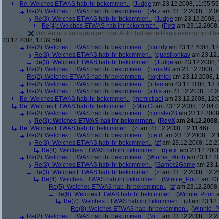
Re: Welches ETWAS hab ihr bekommen..
(
Judge
am 23.12.2008, 11:55:59
Re(2): Welches ETWAS hab ihr bekommen..
(
Petz
am 23.12.2008, 12:0
Re(3): Welches ETWAS hab ihr bekommen..
(
Judge
am 23.12.2008, 
Re(4): Welches ETWAS hab ihr bekommen..
(
Petz
am 23.12.2008,
Vom Autor zurückgezogen oder Autor hat seine Registrierung nicht bes
23.12.2008, 13:39:59)
Re(2): Welches ETWAS hab ihr bekommen..
(
muhrly
am 23.12.2008, 12
Re(3): Welches ETWAS hab ihr bekommen..
(
quasikonkav
am 23.12.
Re(3): Welches ETWAS hab ihr bekommen..
(
Judge
am 23.12.2008, 
Re(2): Welches ETWAS hab ihr bekommen..
(
hansi99
am 23.12.2008, 1
Re(2): Welches ETWAS hab ihr bekommen..
(
kopfnick
am 23.12.2008, 1
Re(2): Welches ETWAS hab ihr bekommen..
(
littleo
am 23.12.2008, 13:3
Re(2): Welches ETWAS hab ihr bekommen..
(
athis
am 23.12.2008, 14:2
Re: Welches ETWAS hab ihr bekommen..
(
mcmichael
am 23.12.2008, 12:0
Re: Welches ETWAS hab ihr bekommen..
(
-MiniC-
am 23.12.2008, 12:04:0
Re(2): Welches ETWAS hab ihr bekommen..
(
monster23
am 23.12.2008,
Re(3): Welches ETWAS hab ihr bekommen..
(
RevX
am 24.12.2008,
Re: Welches ETWAS hab ihr bekommen..
(
zf
am 23.12.2008, 12:11:46)
Re(2): Welches ETWAS hab ihr bekommen..
(
q.e.d.
am 23.12.2008, 12:
Re(3): Welches ETWAS hab ihr bekommen..
(
zf
am 23.12.2008, 12:2
Re(4): Welches ETWAS hab ihr bekommen..
(
q.e.d.
am 23.12.2008,
Re(2): Welches ETWAS hab ihr bekommen..
(
Winnie_Pooh
am 23.12.20
Re(3): Welches ETWAS hab ihr bekommen..
(
Games2Game
am 23.12
Re(3): Welches ETWAS hab ihr bekommen..
(
zf
am 23.12.2008, 12:2
Re(4): Welches ETWAS hab ihr bekommen..
(
Winnie_Pooh
am 23.
Re(5): Welches ETWAS hab ihr bekommen..
(
zf
am 23.12.2008,
Re(6): Welches ETWAS hab ihr bekommen..
(
Winnie_Pooh
a
Re(7): Welches ETWAS hab ihr bekommen..
(
zf
am 23.12.
Re(8): Welches ETWAS hab ihr bekommen..
(
Winnie_
Re(2): Welches ETWAS hab ihr bekommen..
(
Mr L
am 23.12.2008, 12:2