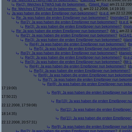
Re: Welches ETWAS hab ihr bekommen..
(
Zaphod1
am 21.12.2008, 20:10
Re(2): Welches ETWAS hab ihr bekommen..
(
Silent_Razr
am 21.12.2008
Re: Welches ETWAS hab ihr bekommen..
(
j.
am 22.12.2008, 14:19:16)
Ja was haben die ersten Empfänger nun bekommen?
(
q.e.d.
am 22.12.200
Re: Ja was haben die ersten Empfänger nun bekommen?
(
monster23
am
Re(2): Ja was haben die ersten Empfänger nun bekommen?
(
q.e.d.
a
Re(3): Ja was haben die ersten Empfänger nun bekommen?
(
mon
Re: Ja was haben die ersten Empfänger nun bekommen?
(
Mr L
am 22.1
Re(2): Ja was haben die ersten Empfänger nun bekommen?
(
w114/1
Re(3): Ja was haben die ersten Empfänger nun bekommen?
(
dani
Re(4): Ja was haben die ersten Empfänger nun bekommen?
(
b
Re(5): Ja was haben die ersten Empfänger nun bekommen?
Re(2): Ja was haben die ersten Empfänger nun bekommen?
(
danielc
Re(3): Ja was haben die ersten Empfänger nun bekommen?
(
q.e.d
Re(3): Ja was haben die ersten Empfänger nun bekommen?
(
Mr L
Re(4): Ja was haben die ersten Empfänger nun bekommen?
(
d
Re(5): Ja was haben die ersten Empfänger nun bekommen?
Re(6): Ja was haben die ersten Empfänger nun bekomme
Re(7): Ja was haben die ersten Empfänger nun beko
Re(8): Ja was haben die ersten Empfänger nun be
17:19:00)
Re(9): Ja was haben die ersten Empfänger nun
17:50:22)
Re(10): Ja was haben die ersten Empfänger 
22.12.2008, 17:59:08)
Re(11): Ja was haben die ersten Empfänge
18:14:35)
Re(11): Ja was haben die ersten Empfänge
22.12.2008, 20:57:31)
Re(9): Ja was haben die ersten Empfänger nun
Re(2): Ja was haben die ersten Empfänger nun bekommen?
(
Lion[A