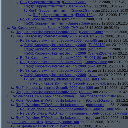
Re(2): Supperrrrrrrrrrrrrrrrr
(
Games2Game
am 23.12.2008, 10:05:40)
Re(3): Supperrrrrrrrrrrrrrrrr
(
User6465
am 23.12.2008, 10:07:22)
Re(4): Supperrrrrrrrrrrrrrrrr
(
Games2Game
am 23.12.2008, 10:0
Re(5): Supperrrrrrrrrrrrrrrrr
(
Flo061180
am 23.12.2008, 10:09
Re(2): Supperrrrrrrrrrrrrrrrr
(
dizo
am 23.12.2008, 10:10:31)
Re(3): Supperrrrrrrrrrrrrrrrr
(
Games2Game
am 23.12.2008, 10:12:0
Re: Kaspersky Internet Security 2009
(
PvP
am 23.12.2008, 09:58:56)
Re(2): Kaspersky Internet Security 2009
(
Games2Game
am 23.12.2008,
Re(2): Kaspersky Internet Security 2009
(
q.e.d.
am 23.12.2008, 10:00:5
Re(3): Kaspersky Internet Security 2009
(
sonja85
am 23.12.2008, 10:
Re(4): Kaspersky Internet Security 2009
(
Flo061180
am 23.12.2008
Re(4): Kaspersky Internet Security 2009
(
Mr L
am 23.12.2008, 10:
Re(4): Kaspersky Internet Security 2009
(
Games2Game
am 23.12.
Re(3): Kaspersky Internet Security 2009
(
Flo061180
am 23.12.2008, 
Re(3): Kaspersky Internet Security 2009
(
Games2Game
am 23.12.200
Re(4): Kaspersky Internet Security 2009
(
mko
am 23.12.2008, 10:1
Re(3): Kaspersky Internet Security 2009
(
dizo
am 23.12.2008, 10:02:
Re(4): Kaspersky Internet Security 2009
(
q.e.d.
am 23.12.2008, 10
Re(5): Kaspersky Internet Security 2009
(
Mr L
am 23.12.2008, 1
Re(6): Kaspersky Internet Security 2009
(
q.e.d.
am 23.12.200
Re(2): Kaspersky Internet Security 2009
(
bertl099
am 23.12.2008, 10:27
Re(2): Kaspersky Internet Security 2009
(
Sputum
am 23.12.2008, 10:42
Re: Welches ETWAS hab ihr bekommen..
(
DerPropagandaMinister
am 23.1
Re(2): Welches ETWAS hab ihr bekommen..
(
Games2Game
am 23.12.2
Re(2): Welches ETWAS hab ihr bekommen..
(
ddrobesch
am 23.12.2008,
Re(3): Welches ETWAS hab ihr bekommen..
(
Games2Game
am 23.12
Re(3): Welches ETWAS hab ihr bekommen..
(
DerPropagandaMiniste
Re(2): Welches ETWAS hab ihr bekommen..
(
stiefl
am 23.12.2008, 14:5
g-data av + usb stick
(
leave_my_name_out
am 23.12.2008, 10:06:05)
Re: g-data av + usb stick
(
playaz
am 23.12.2008, 10:07:37)