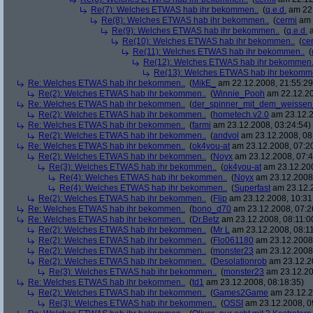
Re(7): Welches ETWAS hab ihr bekommen..
(
q.e.d.
am 22.
Re(8): Welches ETWAS hab ihr bekommen..
(
cermi
am 
Re(9): Welches ETWAS hab ihr bekommen..
(
q.e.d.
a
Re(10): Welches ETWAS hab ihr bekommen..
(
ce
Re(11): Welches ETWAS hab ihr bekommen..
(
Re(12): Welches ETWAS hab ihr bekommen.
Re(13): Welches ETWAS hab ihr bekomm
Re: Welches ETWAS hab ihr bekommen..
(
MikE_
am 22.12.2008, 21:55:29
Re(2): Welches ETWAS hab ihr bekommen..
(
Winnie_Pooh
am 22.12.20
Re: Welches ETWAS hab ihr bekommen..
(
der_spinner_mit_dem_weissen
Re(2): Welches ETWAS hab ihr bekommen..
(
hometech.v2.0
am 23.12.2
Re: Welches ETWAS hab ihr bekommen..
(
farmi
am 23.12.2008, 03:24:54)
Re(2): Welches ETWAS hab ihr bekommen..
(
andvol
am 23.12.2008, 08
Re: Welches ETWAS hab ihr bekommen..
(
ok4you-at
am 23.12.2008, 07:2
Re(2): Welches ETWAS hab ihr bekommen..
(
Noyx
am 23.12.2008, 07:4
Re(3): Welches ETWAS hab ihr bekommen..
(
ok4you-at
am 23.12.200
Re(4): Welches ETWAS hab ihr bekommen..
(
Noyx
am 23.12.2008,
Re(4): Welches ETWAS hab ihr bekommen..
(
Superfast
am 23.12.2
Re(2): Welches ETWAS hab ihr bekommen..
(
Flip
am 23.12.2008, 10:31
Re: Welches ETWAS hab ihr bekommen..
(
bono_d70
am 23.12.2008, 07:2
Re: Welches ETWAS hab ihr bekommen..
(
Dr.Betz
am 23.12.2008, 08:11:0
Re(2): Welches ETWAS hab ihr bekommen..
(
Mr L
am 23.12.2008, 08:11
Re(2): Welches ETWAS hab ihr bekommen..
(
Flo061180
am 23.12.2008,
Re(2): Welches ETWAS hab ihr bekommen..
(
monster23
am 23.12.2008,
Re(2): Welches ETWAS hab ihr bekommen..
(
Desolationrob
am 23.12.20
Re(3): Welches ETWAS hab ihr bekommen..
(
monster23
am 23.12.20
Re: Welches ETWAS hab ihr bekommen..
(
td1
am 23.12.2008, 08:18:35)
Re(2): Welches ETWAS hab ihr bekommen..
(
Games2Game
am 23.12.2
Re(3): Welches ETWAS hab ihr bekommen..
(
OSSI
am 23.12.2008, 0