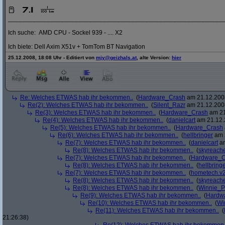
_____________________________________________________________
Ich suche: AMD CPU - Sockel 939 - .... X2
Ich biete: Dell Axim X51v + TomTom BT Navigation
25.12.2008, 18:08 Uhr - Editiert von
mjy@geizhals.at
, alte Version:
hier
Re: Welches ETWAS hab ihr bekommen..
(
Hardware_Crash
am 21.12.2008
Re(2): Welches ETWAS hab ihr bekommen..
(
Silent_Razr
am 21.12.2008
Re(3): Welches ETWAS hab ihr bekommen..
(
Hardware_Crash
am 21
Re(4): Welches ETWAS hab ihr bekommen..
(
danielcart
am 21.12.
Re(5): Welches ETWAS hab ihr bekommen..
(
Hardware_Crash
Re(6): Welches ETWAS hab ihr bekommen..
(
hellbringer
am 2
Re(7): Welches ETWAS hab ihr bekommen..
(
danielcart
am
Re(8): Welches ETWAS hab ihr bekommen..
(
skyreach
Re(7): Welches ETWAS hab ihr bekommen..
(
Hardware_C
Re(8): Welches ETWAS hab ihr bekommen..
(
hellbring
Re(7): Welches ETWAS hab ihr bekommen..
(
hometech.v2
Re(8): Welches ETWAS hab ihr bekommen..
(
skyreach
Re(8): Welches ETWAS hab ihr bekommen..
(
Winnie_
Re(9): Welches ETWAS hab ihr bekommen..
(
Hardw
Re(10): Welches ETWAS hab ihr bekommen..
(
Wi
Re(11): Welches ETWAS hab ihr bekommen..
(
21:26:38)