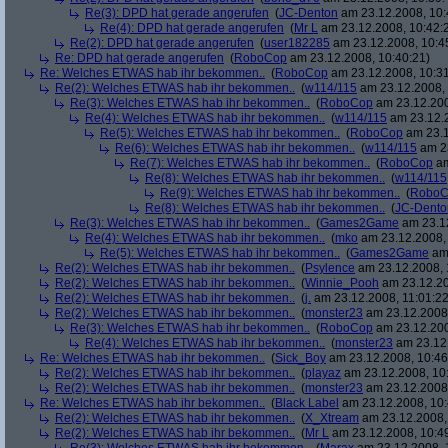
Re(3): DPD hat gerade angerufen
(
JC-Denton
am 23.12.2008, 10:
Re(4): DPD hat gerade angerufen
(
Mr L
am 23.12.2008, 10:42:
Re(2): DPD hat gerade angerufen
(
user182285
am 23.12.2008, 10:4
Re: DPD hat gerade angerufen
(
RoboCop
am 23.12.2008, 10:40:21)
Re: Welches ETWAS hab ihr bekommen..
(
RoboCop
am 23.12.2008, 10:31
Re(2): Welches ETWAS hab ihr bekommen..
(
w114/115
am 23.12.2008, 
Re(3): Welches ETWAS hab ihr bekommen..
(
RoboCop
am 23.12.200
Re(4): Welches ETWAS hab ihr bekommen..
(
w114/115
am 23.12.2
Re(5): Welches ETWAS hab ihr bekommen..
(
RoboCop
am 23.1
Re(6): Welches ETWAS hab ihr bekommen..
(
w114/115
am 23
Re(7): Welches ETWAS hab ihr bekommen..
(
RoboCop
am
Re(8): Welches ETWAS hab ihr bekommen..
(
w114/115
Re(9): Welches ETWAS hab ihr bekommen..
(
RoboC
Re(8): Welches ETWAS hab ihr bekommen..
(
JC-Dento
Re(3): Welches ETWAS hab ihr bekommen..
(
Games2Game
am 23.12
Re(4): Welches ETWAS hab ihr bekommen..
(
mko
am 23.12.2008, 
Re(5): Welches ETWAS hab ihr bekommen..
(
Games2Game
am 
Re(2): Welches ETWAS hab ihr bekommen..
(
Psylence
am 23.12.2008, 
Re(2): Welches ETWAS hab ihr bekommen..
(
Winnie_Pooh
am 23.12.20
Re(2): Welches ETWAS hab ihr bekommen..
(
j.
am 23.12.2008, 11:01:22
Re(2): Welches ETWAS hab ihr bekommen..
(
monster23
am 23.12.2008,
Re(3): Welches ETWAS hab ihr bekommen..
(
RoboCop
am 23.12.200
Re(4): Welches ETWAS hab ihr bekommen..
(
monster23
am 23.12.
Re: Welches ETWAS hab ihr bekommen..
(
Sick_Boy
am 23.12.2008, 10:46
Re(2): Welches ETWAS hab ihr bekommen..
(
playaz
am 23.12.2008, 10
Re(2): Welches ETWAS hab ihr bekommen..
(
monster23
am 23.12.2008,
Re: Welches ETWAS hab ihr bekommen..
(
Black Label
am 23.12.2008, 10:
Re(2): Welches ETWAS hab ihr bekommen..
(
X_Xtream
am 23.12.2008,
Re(2): Welches ETWAS hab ihr bekommen..
(
Mr L
am 23.12.2008, 10:4