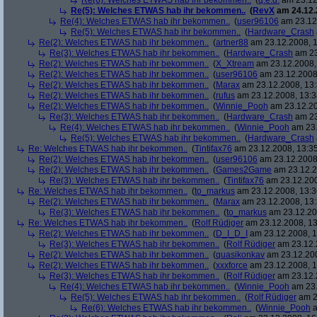
Re(6): Welches ETWAS hab ihr bekommen..
(
q.e.d.
am 23.12
Re(5): Welches ETWAS hab ihr bekommen..
(
RevX
am 24.12.
Re(4): Welches ETWAS hab ihr bekommen..
(
user96106
am 23.12.
Re(5): Welches ETWAS hab ihr bekommen..
(
Hardware_Crash
Re(2): Welches ETWAS hab ihr bekommen..
(
artner88
am 23.12.2008, 1
Re(3): Welches ETWAS hab ihr bekommen..
(
Hardware_Crash
am 23
Re(2): Welches ETWAS hab ihr bekommen..
(
X_Xtream
am 23.12.2008,
Re(2): Welches ETWAS hab ihr bekommen..
(
user96106
am 23.12.2008,
Re(2): Welches ETWAS hab ihr bekommen..
(
Marax
am 23.12.2008, 13:
Re(2): Welches ETWAS hab ihr bekommen..
(
rufus
am 23.12.2008, 13:3
Re(2): Welches ETWAS hab ihr bekommen..
(
Winnie_Pooh
am 23.12.20
Re(3): Welches ETWAS hab ihr bekommen..
(
Hardware_Crash
am 23
Re(4): Welches ETWAS hab ihr bekommen..
(
Winnie_Pooh
am 23.
Re(5): Welches ETWAS hab ihr bekommen..
(
Hardware_Crash
Re: Welches ETWAS hab ihr bekommen..
(
Tintifax76
am 23.12.2008, 13:35
Re(2): Welches ETWAS hab ihr bekommen..
(
user96106
am 23.12.2008,
Re(2): Welches ETWAS hab ihr bekommen..
(
Games2Game
am 23.12.2
Re(3): Welches ETWAS hab ihr bekommen..
(
Tintifax76
am 23.12.200
Re: Welches ETWAS hab ihr bekommen..
(
to_markus
am 23.12.2008, 13:3
Re(2): Welches ETWAS hab ihr bekommen..
(
Marax
am 23.12.2008, 13:
Re(3): Welches ETWAS hab ihr bekommen..
(
to_markus
am 23.12.20
Re: Welches ETWAS hab ihr bekommen..
(
Rolf Rüdiger
am 23.12.2008, 13
Re(2): Welches ETWAS hab ihr bekommen..
(
D_I_D_I
am 23.12.2008, 1
Re(3): Welches ETWAS hab ihr bekommen..
(
Rolf Rüdiger
am 23.12.
Re(2): Welches ETWAS hab ihr bekommen..
(
quasikonkav
am 23.12.200
Re(2): Welches ETWAS hab ihr bekommen..
(
xxxforce
am 23.12.2008, 1
Re(3): Welches ETWAS hab ihr bekommen..
(
Rolf Rüdiger
am 23.12.
Re(4): Welches ETWAS hab ihr bekommen..
(
Winnie_Pooh
am 23.
Re(5): Welches ETWAS hab ihr bekommen..
(
Rolf Rüdiger
am 2
Re(6): Welches ETWAS hab ihr bekommen..
(
Winnie_Pooh
a