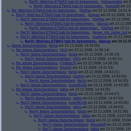
Re(5): Welches ETWAS hab ihr bekommen..
(
jobnavigator
am 23
Re(6): Welches ETWAS hab ihr bekommen..
(
hansi99
am 23.
Re: Welches ETWAS hab ihr bekommen..
(
OoPee
am 23.12.2008, 14:31:3
Re(2): Welches ETWAS hab ihr bekommen..
(
playaz
am 23.12.2008, 14
Re(3): Welches ETWAS hab ihr bekommen..
(
OoPee
am 23.12.2008, 
Re(4): Welches ETWAS hab ihr bekommen..
(
playaz
am 23.12.200
Re(5): Welches ETWAS hab ihr bekommen..
(
OoPee
am 23.12.2
Re(3): Welches ETWAS hab ihr bekommen..
(
leave_my_name_out
am
Re(3): Welches ETWAS hab ihr bekommen..
(
xxxforce
am 23.12.2008
Re(4): Welches ETWAS hab ihr bekommen..
(
playaz
am 24.12.20
kleine Zwischenbilanz
(
brösl
am 23.12.2008, 14:34:05)
Re: kleine Zwischenbilanz
(
AVS
am 23.12.2008, 14:36:14)
Re(2): kleine Zwischenbilanz
(
brösl
am 23.12.2008, 14:38:13)
Re(3): kleine Zwischenbilanz
(
AVS
am 23.12.2008, 14:40:11)
Re: kleine Zwischenbilanz
(
Tintifax76
am 23.12.2008, 14:38:19)
Re: kleine Zwischenbilanz
(
muhrly
am 23.12.2008, 14:41:53)
Re(2): kleine Zwischenbilanz
(
brösl
am 23.12.2008, 14:43:21)
Re(3): kleine Zwischenbilanz
(
muhrly
am 23.12.2008, 14:53:03)
Re(4): kleine Zwischenbilanz
(
brösl
am 23.12.2008, 14:54:32)
Re(2): kleine Zwischenbilanz
(
user96106
am 23.12.2008, 14:43:30)
Re: kleine Zwischenbilanz
(
athis
am 23.12.2008, 14:43:25)
Re(2): kleine Zwischenbilanz
(
brösl
am 23.12.2008, 14:44:47)
Re(3): kleine Zwischenbilanz
(
athis
am 23.12.2008, 14:47:03)
Re(2): kleine Zwischenbilanz
(
user96106
am 23.12.2008, 14:45:05)
Re(3): kleine Zwischenbilanz
(
athis
am 23.12.2008, 14:49:03)
Re(4): kleine Zwischenbilanz
(
brösl
am 23.12.2008, 14:51:56)
Re(5): kleine Zwischenbilanz
(
athis
am 23.12.2008, 14:57:05
Re(6): kleine Zwischenbilanz
(
brösl
am 23.12.2008, 15:00
Re(7): kleine Zwischenbilanz
(
dougheff
am 23.12.2008,
Re(7): kleine Zwischenbilanz
(
athis
am 23.12.2008, 15: