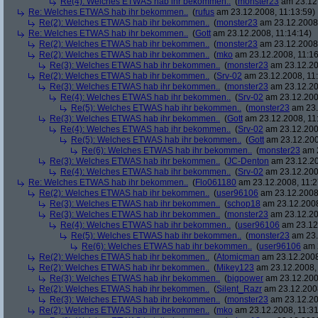
Re(4): Welches ETWAS hab ihr bekommen..
(
monster23
am 23.12.
Re: Welches ETWAS hab ihr bekommen..
(
rufus
am 23.12.2008, 11:13:59)
Re(2): Welches ETWAS hab ihr bekommen..
(
monster23
am 23.12.2008,
Re: Welches ETWAS hab ihr bekommen..
(
Gott
am 23.12.2008, 11:14:14)
Re(2): Welches ETWAS hab ihr bekommen..
(
monster23
am 23.12.2008,
Re(2): Welches ETWAS hab ihr bekommen..
(
mko
am 23.12.2008, 11:16
Re(3): Welches ETWAS hab ihr bekommen..
(
monster23
am 23.12.20
Re(2): Welches ETWAS hab ihr bekommen..
(
Srv-02
am 23.12.2008, 11:
Re(3): Welches ETWAS hab ihr bekommen..
(
monster23
am 23.12.20
Re(4): Welches ETWAS hab ihr bekommen..
(
Srv-02
am 23.12.2008
Re(5): Welches ETWAS hab ihr bekommen..
(
monster23
am 23.
Re(3): Welches ETWAS hab ihr bekommen..
(
Gott
am 23.12.2008, 11
Re(4): Welches ETWAS hab ihr bekommen..
(
Srv-02
am 23.12.2008
Re(5): Welches ETWAS hab ihr bekommen..
(
Gott
am 23.12.200
Re(6): Welches ETWAS hab ihr bekommen..
(
monster23
am 2
Re(3): Welches ETWAS hab ihr bekommen..
(
JC-Denton
am 23.12.20
Re(4): Welches ETWAS hab ihr bekommen..
(
Srv-02
am 23.12.2008
Re: Welches ETWAS hab ihr bekommen..
(
Flo061180
am 23.12.2008, 11:2
Re(2): Welches ETWAS hab ihr bekommen..
(
user96106
am 23.12.2008,
Re(3): Welches ETWAS hab ihr bekommen..
(
schop18
am 23.12.2008
Re(3): Welches ETWAS hab ihr bekommen..
(
monster23
am 23.12.20
Re(4): Welches ETWAS hab ihr bekommen..
(
user96106
am 23.12.
Re(5): Welches ETWAS hab ihr bekommen..
(
monster23
am 23.
Re(6): Welches ETWAS hab ihr bekommen..
(
user96106
am 2
Re(2): Welches ETWAS hab ihr bekommen..
(
Atomicman
am 23.12.2008
Re(2): Welches ETWAS hab ihr bekommen..
(
Mikey123
am 23.12.2008, 
Re(3): Welches ETWAS hab ihr bekommen..
(
bigpower
am 23.12.200
Re(2): Welches ETWAS hab ihr bekommen..
(
Silent_Razr
am 23.12.2008
Re(3): Welches ETWAS hab ihr bekommen..
(
monster23
am 23.12.20
Re(2): Welches ETWAS hab ihr bekommen..
(
mko
am 23.12.2008, 11:31