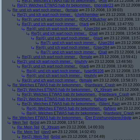
Re(3): Welches ETWAS hab ihr bekommen..
(
Roli
am 23.12.2008, 16
Re(2): Welches ETWAS hab ihr bekommen..
(
monster23
am 23.12.2008,
Re: und ich wart noch immer...
(
female
am 23.12.2008, 13:39:03)
Re(2): und ich wart noch immer...
(
chefchemiker
am 23.12.2008, 13:43:3
Re(3): und ich wart noch immer...
(
[DUCK]Butcher
am 23.12.2008, 13
Re(3): und ich wart noch immer...
(
Harti
am 23.12.2008, 13:47:55)
Re(4): und ich wart noch immer...
(
User284
am 23.12.2008, 13:51:
Re(5): und ich wart noch immer...
(
Diall
am 23.12.2008, 13:54:5
Re(6): und ich wart noch immer...
(
Harti
am 23.12.2008, 13:5
Re(7): und ich wart noch immer...
(
User284
am 23.12.2008
Re(6): und ich wart noch immer...
(
User284
am 23.12.2008, 1
Re(7): und ich wart noch immer...
(
Diall
am 23.12.2008, 14
Re(3): und ich wart noch immer...
(
female
am 23.12.2008, 13:59:41)
Re(2): und ich wart noch immer...
(
muhrly
am 23.12.2008, 13:48:56)
Re(3): und ich wart noch immer...
(
Harti
am 23.12.2008, 13:49:32)
Re(4): und ich wart noch immer...
(
user96106
am 23.12.2008, 13:5
Re(4): und ich wart noch immer...
(
muhrly
am 23.12.2008, 13:53:03
Re(3): und ich wart noch immer...
(
female
am 23.12.2008, 13:58:37)
Re: Welches ETWAS hab ihr bekommen..
(
Hardware_Crash
am 23.12.2008
Re(2): Welches ETWAS hab ihr bekommen..
(
X_Xtream
am 23.12.2008,
Re(3): Welches ETWAS hab ihr bekommen..
(
Hardware_Crash
am 23
Re(2): Welches ETWAS hab ihr bekommen..
(
taNero
am 23.12.2008, 13
Re(3): Welches ETWAS hab ihr bekommen..
(
Silent_Razr
am 23.12.2
Re(4): Welches ETWAS hab ihr bekommen..
(
taNero
am 23.12.200
Re(4): Welches ETWAS hab ihr bekommen..
(
Hardware_Crash
am 
Re: Welches ETWAS hab ihr bekommen..
(
Der Erziehungsberechtigte
am 2
Mein Teil
(
brösl
am 23.12.2008, 13:57:14)
Re: Mein Teil
(
X_Xtream
am 23.12.2008, 14:00:33)
Re: Mein Teil
(
dev0
am 23.12.2008, 14:02:45)
Re(2): Mein Teil
(
brösl
am 23.12.2008, 17:04:49)