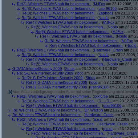
Re(2): Welches ETWAS hab ihr bekommen..
(
MJFox
am 23.12.2008, 13
Re(3): Welches ETWAS hab ihr bekommen..
(
user96106
am 23.12.20
Re(3): Welches ETWAS hab ihr bekommen..
(
Zaphod1
am 23.12.2008
Re(3): Welches ETWAS hab ihr bekommen..
(
Nooto
am 23.12.2008, 
Re(4): Welches ETWAS hab ihr bekommen..
(
MJFox
am 23.12.200
Re(5): Welches ETWAS hab ihr bekommen..
(
Nooto
am 23.12.2
Re(6): Welches ETWAS hab ihr bekommen..
(
MJFox
am 23.1
Re(7): Welches ETWAS hab ihr bekommen..
(
Nooto
am 23
Re(8): Welches ETWAS hab ihr bekommen..
(
MJFox
am
Re(9): Welches ETWAS hab ihr bekommen..
(
Nooto
Re(2): Welches ETWAS hab ihr bekommen..
(
Hardware_Crash
am 23.12
Re(3): Welches ETWAS hab ihr bekommen..
(
Nooto
am 23.12.2008, 
Re(4): Welches ETWAS hab ihr bekommen..
(
Hardware_Crash
am 
Re(5): Welches ETWAS hab ihr bekommen..
(
Nooto
am 23.12.2
G-DATA InternetSecurity 2009
(
Sirius
am 23.12.2008, 13:19:09)
Re: G-DATA InternetSecurity 2009
(
toco
am 23.12.2008, 13:19:20)
Re(2): G-DATA InternetSecurity 2009
(
Sirius
am 23.12.2008, 13:21:49
Re(3): G-DATA InternetSecurity 2009
(
toco
am 23.12.2008, 13:23:0
Re(3): G-DATA InternetSecurity 2009
(
user96106
am 23.12.2008, 1
Vom Autor zurückgezogen oder Autor hat seine Registrierung nicht bestätig
Re(2): Welches ETWAS hab ihr bekommen..
(
xxxforce
am 23.12.2008, 1
Re(3): Welches ETWAS hab ihr bekommen..
(
D_I_D_I
am 23.12.2008
Re(4): Welches ETWAS hab ihr bekommen..
(
user96106
am 23.12.
Re: Welches ETWAS hab ihr bekommen..
(
Dr. Watson
am 23.12.2008, 13:2
Re: Welches ETWAS hab ihr bekommen..
(
Hardware_Crash
am 23.12.2008
Re(2): Welches ETWAS hab ihr bekommen..
(
q.e.d.
am 23.12.2008, 13:
Re(3): Welches ETWAS hab ihr bekommen..
(
Hardware_Crash
am 23
Re(4): Welches ETWAS hab ihr bekommen..
(
q.e.d.
am 23.12.2008
Re(5): Welches ETWAS hab ihr bekommen..
(
Hardware_Crash