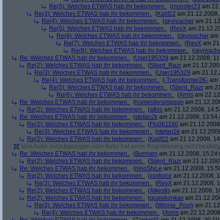
Re(5): Welches ETWAS hab ihr bekommen..
(
monster23
am 22.
Re(3): Welches ETWAS hab ihr bekommen..
(
Kalif22
am 21.12.2008, 
Re(4): Welches ETWAS hab ihr bekommen..
(
skyreacher
am 21.12
Re(5): Welches ETWAS hab ihr bekommen..
(
RevX
am 21.12.20
Re(6): Welches ETWAS hab ihr bekommen..
(
skyreacher
am 
Re(7): Welches ETWAS hab ihr bekommen..
(
RevX
am 21.
Re(8): Welches ETWAS hab ihr bekommen..
(
skyreach
Re: Welches ETWAS hab ihr bekommen..
(
User195329
am 21.12.2008, 11
Re(2): Welches ETWAS hab ihr bekommen..
(
Silent_Razr
am 21.12.2008
Re(3): Welches ETWAS hab ihr bekommen..
(
User195329
am 21.12.2
Re(4): Welches ETWAS hab ihr bekommen..
(
-Transformer2K-
am 2
Re(5): Welches ETWAS hab ihr bekommen..
(
Silent_Razr
am 21
Re(6): Welches ETWAS hab ihr bekommen..
(
Arrris
am 22.12.
Re: Welches ETWAS hab ihr bekommen..
(
homerdersimpson
am 21.12.200
Re(2): Welches ETWAS hab ihr bekommen..
(
athis
am 21.12.2008, 14:5
Re: Welches ETWAS hab ihr bekommen..
(
stefan2k
am 21.12.2008, 13:54:
Re(2): Welches ETWAS hab ihr bekommen..
(
Flo061180
am 21.12.2008,
Re(3): Welches ETWAS hab ihr bekommen..
(
stefan2k
am 21.12.2008
Re(2): Welches ETWAS hab ihr bekommen..
(
Kalif22
am 21.12.2008, 14
Vom Autor zurückgezogen oder Autor hat seine Registrierung nicht bestätig
Re: Welches ETWAS hab ihr bekommen..
(
Burnsen
am 21.12.2008, 15:24:
Re(2): Welches ETWAS hab ihr bekommen..
(
Silent_Razr
am 21.12.2008
Re: Welches ETWAS hab ihr bekommen..
(
ninoStyLe
am 21.12.2008, 15:5
Re(2): Welches ETWAS hab ihr bekommen..
(
xxxforce
am 21.12.2008, 1
Re(3): Welches ETWAS hab ihr bekommen..
(
RevX
am 21.12.2008, 1
Re(2): Welches ETWAS hab ihr bekommen..
(
Alkestis
am 21.12.2008, 1
Re(2): Welches ETWAS hab ihr bekommen..
(
quasikonkav
am 21.12.200
Re(3): Welches ETWAS hab ihr bekommen..
(
Winnie_Pooh
am 21.12.
Re(4): Welches ETWAS hab ihr bekommen..
(
Arrris
am 22.12.2008,