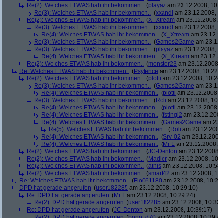
Re(2): Welches ETWAS hab ihr bekommen..
(
playaz
am 23.12.2008, 10
Re(3): Welches ETWAS hab ihr bekommen..
(
xxandl
am 23.12.2008, 
Re(2): Welches ETWAS hab ihr bekommen..
(
X_Xtream
am 23.12.2008,
Re(3): Welches ETWAS hab ihr bekommen..
(
xxandl
am 23.12.2008, 
Re(4): Welches ETWAS hab ihr bekommen..
(
X_Xtream
am 23.12.
Re(3): Welches ETWAS hab ihr bekommen..
(
Games2Game
am 23.12
Re(3): Welches ETWAS hab ihr bekommen..
(
playaz
am 23.12.2008, 
Re(4): Welches ETWAS hab ihr bekommen..
(
X_Xtream
am 23.12.
Re(2): Welches ETWAS hab ihr bekommen..
(
monster23
am 23.12.2008,
Re: Welches ETWAS hab ihr bekommen..
(
Psylence
am 23.12.2008, 10:22
Re(2): Welches ETWAS hab ihr bekommen..
(
plotti
am 23.12.2008, 10:2
Re(3): Welches ETWAS hab ihr bekommen..
(
Games2Game
am 23.12
Re(4): Welches ETWAS hab ihr bekommen..
(
plotti
am 23.12.2008,
Re(3): Welches ETWAS hab ihr bekommen..
(
Roli
am 23.12.2008, 10
Re(4): Welches ETWAS hab ihr bekommen..
(
plotti
am 23.12.2008,
Re(4): Welches ETWAS hab ihr bekommen..
(
fstingl2
am 23.12.200
Re(4): Welches ETWAS hab ihr bekommen..
(
Games2Game
am 23
Re(5): Welches ETWAS hab ihr bekommen..
(
Roli
am 23.12.200
Re(4): Welches ETWAS hab ihr bekommen..
(
Srv-02
am 23.12.200
Re(4): Welches ETWAS hab ihr bekommen..
(
Mr L
am 23.12.2008,
Re(2): Welches ETWAS hab ihr bekommen..
(
JC-Denton
am 23.12.2008,
Re(2): Welches ETWAS hab ihr bekommen..
(
Madler
am 23.12.2008, 10
Re(2): Welches ETWAS hab ihr bekommen..
(
athis
am 23.12.2008, 10:5
Re(2): Welches ETWAS hab ihr bekommen..
(
smart42
am 23.12.2008, 1
Re: Welches ETWAS hab ihr bekommen..
(
Flo061180
am 23.12.2008, 10:2
DPD hat gerade angerufen
(
user182285
am 23.12.2008, 10:29:10)
Re: DPD hat gerade angerufen
(
Mr L
am 23.12.2008, 10:29:24)
Re(2): DPD hat gerade angerufen
(
user182285
am 23.12.2008, 10:3
Re: DPD hat gerade angerufen
(
JC-Denton
am 23.12.2008, 10:39:17)
Re(2): DPD hat gerade angerufen
(
bono_d70
am 23.12.2008, 10:39: