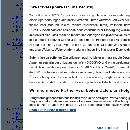
Re(3): Welches ETWAS hab ihr bekommen..
(
playaz
am 23.12.2008, 
Re(3): Welches ETWAS hab ihr bekommen..
(
monster23
am 23.12.20
Ihre Privatsphäre ist uns wichtig
Re(4): Welches ETWAS hab ihr bekommen..
(
bart99
am 23.12.2008
Re(5): Welches ETWAS hab ihr bekommen..
(
monster23
am 23.
Wir und unsere
1019
-Partner speichern und greifen auf personenbezo
Re(2): Welches ETWAS hab ihr bekommen..
(
female
am 23.12.2008, 09
eindeutige Kennungen auf Ihrem Gerät zu. Durch Auswahl von Akzeptier
Re(2): Welches ETWAS hab ihr bekommen..
(
User6465
am 23.12.2008,
für die unter „Wir und unsere Partner verarbeiten Daten, um Ihnen Dien
Re(2): Welches ETWAS hab ihr bekommen..
(
playaz
am 23.12.2008, 09
Durch Auswahl von Alle ablehnen oder Widerruf Ihrer Einwilligung werde
Re(2): Welches ETWAS hab ihr bekommen..
(
Ardjan
am 23.12.2008, 09
deaktiviert sind, sind manche Inhalte und Anzeigen möglicherweise nicht
Re(3): Welches ETWAS hab ihr bekommen..
(
monster23
am 23.12.20
Re(2): Welches ETWAS hab ihr bekommen..
(
User284
am 23.12.2008, 1
dieses Menü jederzeit wieder aufrufen, um Ihre Einstellungen zu ändern 
Re: Welches ETWAS hab ihr bekommen..
(
Diall
am 23.12.2008, 09:01:20)
Sie auf den Link Cookie-Einstellungen am unteren Rand der Webseite kli
Re(2): Welches ETWAS hab ihr bekommen..
(
ddrobesch
am 23.12.2008,
unseres Website. Weitere Informationen finden Sie in unserer Datensch
Re(3): Welches ETWAS hab ihr bekommen..
(
q.e.d.
am 23.12.2008, 0
Re(4): Welches ETWAS hab ihr bekommen..
(
Games2Game
am 23
Sofern Ihre getroffenen Einstellungen auch Anbieter umfassen, die Daten
Re(5): Welches ETWAS hab ihr bekommen..
(
ddrobesch
am 23.
Angemessenheitsbeschlusses gem Art 45 DSGVO und ohne geeignete G
Re(6): Welches ETWAS hab ihr bekommen..
(
q.e.d.
am 23.12
so gilt Ihre Einwilligung auch hierfür (Art 49 Abs 1 lit a DSGVO). Dies gi
Re(5): Welches ETWAS hab ihr bekommen..
(
q.e.d.
am 23.12.20
die USA. Es besteht insbesondere das Risiko, dass Ihre Daten durch B
Re(6): Welches ETWAS hab ihr bekommen..
(
Games2Game
Überwachungszwecken verarbeitet werden können, möglicherweise auc
Re(7): Welches ETWAS hab ihr bekommen..
(
q.e.d.
am 23.
können Sie abstellen, in dem Sie bei dem jeweiligen Anbieter in der Liste
Re(8): Welches ETWAS hab ihr bekommen..
(
Games2
Re(9): Welches ETWAS hab ihr bekommen..
(
q.e.d.
a
Wir und unsere Partner verarbeiten Daten, um Folg
Re(5): Welches ETWAS hab ihr bekommen..
(
monster23
am 23.
Re(3): Welches ETWAS hab ihr bekommen..
(
Diall
am 23.12.2008, 09
Endgeräteeigenschaften zur Identifikation aktiv abfragen. Verwendung 
Re(3): Welches ETWAS hab ihr bekommen..
(
Madler
am 23.12.2008, 
Zugriff auf Informationen auf einem Endgerät. Personalisierte Werbung
Re(4): Welches ETWAS hab ihr bekommen..
(
Games2Game
am 23
und der Performance von Inhalten, Zielgruppenforschung sowie Entwic
Mein etwas
(
Winnie_Pooh
am 23.12.2008, 09:12:01)
Liste der Partner (Lieferanten)
Re: Mein etwas
(
dizo
am 23.12.2008, 09:24:29)
Re: Mein etwas
(
q.e.d.
am 23.12.2008, 09:40:58)
Re: Welches ETWAS hab ihr bekommen..
(
Dimmu
am 23.12.2008, 09:12:1
Re(2): Welches ETWAS hab ihr bekommen..
(
Games2Game
am 23.12.2
Konfigurieren