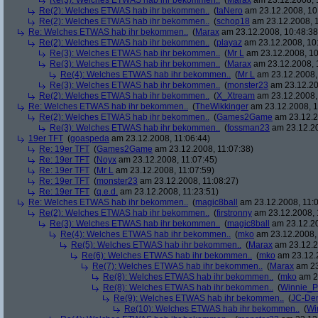
Re(3): Welches ETWAS hab ihr bekommen..
(
Marax
am 23.12.2008, 
Re(2): Welches ETWAS hab ihr bekommen..
(
taNero
am 23.12.2008, 10
Re(2): Welches ETWAS hab ihr bekommen..
(
schop18
am 23.12.2008, 1
Re: Welches ETWAS hab ihr bekommen..
(
Marax
am 23.12.2008, 10:48:38
Re(2): Welches ETWAS hab ihr bekommen..
(
playaz
am 23.12.2008, 10
Re(3): Welches ETWAS hab ihr bekommen..
(
Mr L
am 23.12.2008, 10
Re(3): Welches ETWAS hab ihr bekommen..
(
Marax
am 23.12.2008, 
Re(4): Welches ETWAS hab ihr bekommen..
(
Mr L
am 23.12.2008,
Re(3): Welches ETWAS hab ihr bekommen..
(
monster23
am 23.12.20
Re(2): Welches ETWAS hab ihr bekommen..
(
X_Xtream
am 23.12.2008,
Re: Welches ETWAS hab ihr bekommen..
(
TheWikkinger
am 23.12.2008, 1
Re(2): Welches ETWAS hab ihr bekommen..
(
Games2Game
am 23.12.2
Re(3): Welches ETWAS hab ihr bekommen..
(
fossman23
am 23.12.20
19er TFT
(
goaspeda
am 23.12.2008, 11:06:44)
Re: 19er TFT
(
Games2Game
am 23.12.2008, 11:07:38)
Re: 19er TFT
(
Noyx
am 23.12.2008, 11:07:45)
Re: 19er TFT
(
Mr L
am 23.12.2008, 11:07:59)
Re: 19er TFT
(
monster23
am 23.12.2008, 11:08:27)
Re: 19er TFT
(
q.e.d.
am 23.12.2008, 11:23:51)
Re: Welches ETWAS hab ihr bekommen..
(
magic8ball
am 23.12.2008, 11:0
Re(2): Welches ETWAS hab ihr bekommen..
(
firstronny
am 23.12.2008, 
Re(3): Welches ETWAS hab ihr bekommen..
(
magic8ball
am 23.12.20
Re(4): Welches ETWAS hab ihr bekommen..
(
mko
am 23.12.2008, 
Re(5): Welches ETWAS hab ihr bekommen..
(
Marax
am 23.12.2
Re(6): Welches ETWAS hab ihr bekommen..
(
mko
am 23.12.2
Re(7): Welches ETWAS hab ihr bekommen..
(
Marax
am 23
Re(8): Welches ETWAS hab ihr bekommen..
(
mko
am 23
Re(8): Welches ETWAS hab ihr bekommen..
(
Winnie_
Re(9): Welches ETWAS hab ihr bekommen..
(
JC-De
Re(10): Welches ETWAS hab ihr bekommen..
(
Wi