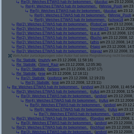
Re(3): Welches ETWAS hab ihr bekommen..
(
ducduc
am 23.12.2008,
Re(4): Welches ETWAS hab ihr bekommen..
(
Winnie_Pooh
am 23.
Re(5): Welches ETWAS hab ihr bekommen..
(
ducduc
am 23.12.
Re(6): Welches ETWAS hab ihr bekommen..
(
Winnie_Pooh
a
Re(6): Welches ETWAS hab ihr bekommen..
(
schop18
am 23.
Re(2): Welches ETWAS hab ihr bekommen..
(
RoboCop
am 23.12.2008, 
Re(2): Welches ETWAS hab ihr bekommen..
(
monster23
am 23.12.2008,
Re(2): Welches ETWAS hab ihr bekommen..
(
q.e.d.
am 23.12.2008, 12:
Re(2): Welches ETWAS hab ihr bekommen..
(
Bucho
am 23.12.2008, 12:
Re(2): Welches ETWAS hab ihr bekommen..
(
athis
am 23.12.2008, 14:2
Re(2): Welches ETWAS hab ihr bekommen..
(
Hapo
am 23.12.2008, 14:
Re(2): Welches ETWAS hab ihr bekommen..
(
playaz
am 23.12.2008, 15
Vom Autor zurückgezogen oder Autor hat seine Registrierung nicht bestätig
Re: Statistik:
(
muhrly
am 23.12.2008, 11:58:16)
Re: Statistik:
(
Silent_Razr
am 23.12.2008, 12:05:36)
Re(2): Statistik:
(
taNero
am 23.12.2008, 12:07:17)
Re: Statistik:
(
ese
am 23.12.2008, 12:18:11)
Re(2): Statistik:
(
xxxforce
am 23.12.2008, 12:19:23)
Re(3): Statistik:
(
ese
am 23.12.2008, 12:23:11)
Re: Welches ETWAS hab ihr bekommen..
(
andvol
am 23.12.2008, 11:46:5
Re(2): Welches ETWAS hab ihr bekommen..
(
rufus
am 23.12.2008, 11:5
Re(3): Welches ETWAS hab ihr bekommen..
(
andvol
am 23.12.2008, 
Re(4): Welches ETWAS hab ihr bekommen..
(
rufus
am 23.12.2008,
Re(5): Welches ETWAS hab ihr bekommen..
(
andvol
am 23.12.2
Re(6): Welches ETWAS hab ihr bekommen..
(
rufus
am 23.12.
Re(7): Welches ETWAS hab ihr bekommen..
(
andvol
am 23
Re(2): Welches ETWAS hab ihr bekommen..
(
Raydoo
am 23.12.2008, 1
Re(3): Welches ETWAS hab ihr bekommen..
(
andvol
am 23.12.2008, 
Re(2): Welches ETWAS hab ihr bekommen..
(
InchNail
am 23.12.2008, 1
Re(3): Welches ETWAS hab ihr bekommen..
(
andvol
am 23.12.2008, 