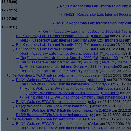
13:35:06)
Re(11): Kaspersky Lab: Internet Security 2
12:24:15)
Re(12): Kaspersky Lab: Internet Securit
13:07:56)
Re(10): Kaspersky Lab: Internet Security 200
15:00:31)
Re(7): Kaspersky Lab: Internet Security 2009 [2x]
(
mons
Re: Kaspersky Lab: Internet Security 2009 [2x]
(
Flo061180
am 23.12.200
Re(2): Kaspersky Lab: Internet Security 2009 [2x]
(
monster23
am 
Re: Kaspersky Lab: Internet Security 2009 [2x]
(
monster23
am 23.12.200
Re: Kaspersky Lab: Internet Security 2009 [2x]
(
Mr L
am 23.12.2008, 11:
Re(2): Kaspersky Lab: Internet Security 2009 [2x]
(
X_Xtream
am 23.12
Re(2): Kaspersky Lab: Internet Security 2009 [2x]
(
monster23
am 23.1
Re(2): Kaspersky Lab: Internet Security 2009 [2x]
(
leave_my_name_o
Re(3): Kaspersky Lab: Internet Security 2009 [2x]
(
monster23
am 23
Re(2): Kaspersky Lab: Internet Security 2009 [2x]
(
RoboCop
am 23.12
Re: Welches ETWAS hab ihr bekommen..
(
nobody79
am 23.12.2008, 09:4
Re(2): Welches ETWAS hab ihr bekommen..
(
ddrobesch
am 23.12.2008,
Re(3): Welches ETWAS hab ihr bekommen..
(
nobody79
am 23.12.200
Re(4): Welches ETWAS hab ihr bekommen..
(
ddrobesch
am 23.12.
Re(5): Welches ETWAS hab ihr bekommen..
(
monster23
am 23.
Re(4): Welches ETWAS hab ihr bekommen..
(
dasistmeinnick11+
am
Re(2): Welches ETWAS hab ihr bekommen..
(
mko
am 23.12.2008, 09:55
Re(2): Welches ETWAS hab ihr bekommen..
(
Neera
am 23.12.2008, 2
Re(3): Welches ETWAS hab ihr bekommen..
(
w114/115
am 23.12.20
Re(2): Welches ETWAS hab ihr bekommen..
(
gp
am 24.12.2008, 00:43
Re: Welches ETWAS hab ihr bekommen..
(
user182285
am 23.12.2008, 09
Re(2): Welches ETWAS hab ihr bekommen..
(
Akilae
am 23.12.2008, 09:
Re(3): Welches ETWAS hab ihr bekommen..
(
X_Xtream
am 23.12.200