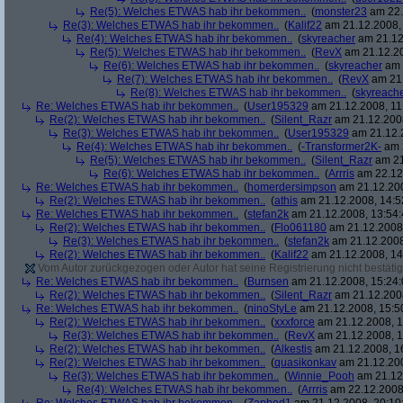
Re(5): Welches ETWAS hab ihr bekommen..
(
monster23
am 22.
Re(3): Welches ETWAS hab ihr bekommen..
(
Kalif22
am 21.12.2008, 
Re(4): Welches ETWAS hab ihr bekommen..
(
skyreacher
am 21.12
Re(5): Welches ETWAS hab ihr bekommen..
(
RevX
am 21.12.20
Re(6): Welches ETWAS hab ihr bekommen..
(
skyreacher
am 
Re(7): Welches ETWAS hab ihr bekommen..
(
RevX
am 21.
Re(8): Welches ETWAS hab ihr bekommen..
(
skyreach
Re: Welches ETWAS hab ihr bekommen..
(
User195329
am 21.12.2008, 11
Re(2): Welches ETWAS hab ihr bekommen..
(
Silent_Razr
am 21.12.2008
Re(3): Welches ETWAS hab ihr bekommen..
(
User195329
am 21.12.2
Re(4): Welches ETWAS hab ihr bekommen..
(
-Transformer2K-
am 2
Re(5): Welches ETWAS hab ihr bekommen..
(
Silent_Razr
am 21
Re(6): Welches ETWAS hab ihr bekommen..
(
Arrris
am 22.12.
Re: Welches ETWAS hab ihr bekommen..
(
homerdersimpson
am 21.12.200
Re(2): Welches ETWAS hab ihr bekommen..
(
athis
am 21.12.2008, 14:5
Re: Welches ETWAS hab ihr bekommen..
(
stefan2k
am 21.12.2008, 13:54:
Re(2): Welches ETWAS hab ihr bekommen..
(
Flo061180
am 21.12.2008,
Re(3): Welches ETWAS hab ihr bekommen..
(
stefan2k
am 21.12.2008
Re(2): Welches ETWAS hab ihr bekommen..
(
Kalif22
am 21.12.2008, 14
Vom Autor zurückgezogen oder Autor hat seine Registrierung nicht bestätig
Re: Welches ETWAS hab ihr bekommen..
(
Burnsen
am 21.12.2008, 15:24:
Re(2): Welches ETWAS hab ihr bekommen..
(
Silent_Razr
am 21.12.2008
Re: Welches ETWAS hab ihr bekommen..
(
ninoStyLe
am 21.12.2008, 15:5
Re(2): Welches ETWAS hab ihr bekommen..
(
xxxforce
am 21.12.2008, 1
Re(3): Welches ETWAS hab ihr bekommen..
(
RevX
am 21.12.2008, 1
Re(2): Welches ETWAS hab ihr bekommen..
(
Alkestis
am 21.12.2008, 1
Re(2): Welches ETWAS hab ihr bekommen..
(
quasikonkav
am 21.12.200
Re(3): Welches ETWAS hab ihr bekommen..
(
Winnie_Pooh
am 21.12.
Re(4): Welches ETWAS hab ihr bekommen..
(
Arrris
am 22.12.2008,