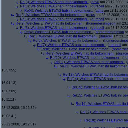
Re(3): Welches ETWAS hab ihr bekommen..
(
dev0
am 23.12.2008, 1
Re(3): Welches ETWAS hab ihr bekommen..
(
duracell
am 23.12.2008,
Re(4): Welches ETWAS hab ihr bekommen..
(
athis
am 23.12.2008,
Re(2): Welches ETWAS hab ihr bekommen..
(
rufus
am 23.12.2008, 14:4
Re(3): Welches ETWAS hab ihr bekommen..
(
duracell
am 23.12.2008,
Re(2): Welches ETWAS hab ihr bekommen..
(
homerdersimpson
am 23.1
Re(3): Welches ETWAS hab ihr bekommen..
(
duracell
am 23.12.2008,
Re(4): Welches ETWAS hab ihr bekommen..
(
homerdersimpson
am
Re(5): Welches ETWAS hab ihr bekommen..
(
duracell
am 23.12.
Re(6): Welches ETWAS hab ihr bekommen..
(
homerdersimp
Re(7): Welches ETWAS hab ihr bekommen..
(
duracell
am 2
Re(8): Welches ETWAS hab ihr bekommen..
(
homerder
Re(9): Welches ETWAS hab ihr bekommen..
(
durace
Re(10): Welches ETWAS hab ihr bekommen..
(
ho
Re(11): Welches ETWAS hab ihr bekommen..
(
Re(12): Welches ETWAS hab ihr bekommen.
15:57:55)
Re(13): Welches ETWAS hab ihr bekomm
Re(14): Welches ETWAS hab ihr beko
16:04:13)
Re(15): Welches ETWAS hab ihr be
16:07:09)
Re(15): Welches ETWAS hab ihr be
16:11:11)
Re(16): Welches ETWAS hab ihr
23.12.2008, 16:16:35)
Re(17): Welches ETWAS hab i
19:03:41)
Re(18): Welches ETWAS ha
23.12.2008, 19:12:51)