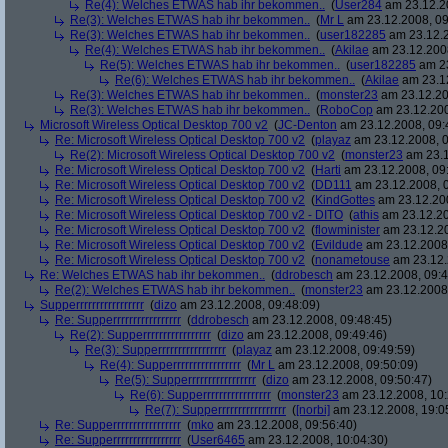
Re(4): Welches ETWAS hab ihr bekommen..
(
User284
am 23.12.20
Re(3): Welches ETWAS hab ihr bekommen..
(
Mr L
am 23.12.2008, 09
Re(3): Welches ETWAS hab ihr bekommen..
(
user182285
am 23.12.2
Re(4): Welches ETWAS hab ihr bekommen..
(
Akilae
am 23.12.2008
Re(5): Welches ETWAS hab ihr bekommen..
(
user182285
am 23
Re(6): Welches ETWAS hab ihr bekommen..
(
Akilae
am 23.12
Re(3): Welches ETWAS hab ihr bekommen..
(
monster23
am 23.12.20
Re(3): Welches ETWAS hab ihr bekommen..
(
RoboCop
am 23.12.200
Microsoft Wireless Optical Desktop 700 v2
(
JC-Denton
am 23.12.2008, 09:
Re: Microsoft Wireless Optical Desktop 700 v2
(
playaz
am 23.12.2008, 0
Re(2): Microsoft Wireless Optical Desktop 700 v2
(
monster23
am 23.1
Re: Microsoft Wireless Optical Desktop 700 v2
(
Harti
am 23.12.2008, 09
Re: Microsoft Wireless Optical Desktop 700 v2
(
DD111
am 23.12.2008, 0
Re: Microsoft Wireless Optical Desktop 700 v2
(
KindGottes
am 23.12.200
Re: Microsoft Wireless Optical Desktop 700 v2 - DITO
(
athis
am 23.12.20
Re: Microsoft Wireless Optical Desktop 700 v2
(
flowminister
am 23.12.20
Re: Microsoft Wireless Optical Desktop 700 v2
(
Evildude
am 23.12.2008,
Re: Microsoft Wireless Optical Desktop 700 v2
(
nonametouse
am 23.12.
Re: Welches ETWAS hab ihr bekommen..
(
ddrobesch
am 23.12.2008, 09:4
Re(2): Welches ETWAS hab ihr bekommen..
(
monster23
am 23.12.2008,
Supperrrrrrrrrrrrrrrrr
(
dizo
am 23.12.2008, 09:48:09)
Re: Supperrrrrrrrrrrrrrrrr
(
ddrobesch
am 23.12.2008, 09:48:45)
Re(2): Supperrrrrrrrrrrrrrrrr
(
dizo
am 23.12.2008, 09:49:46)
Re(3): Supperrrrrrrrrrrrrrrrr
(
playaz
am 23.12.2008, 09:49:59)
Re(4): Supperrrrrrrrrrrrrrrrr
(
Mr L
am 23.12.2008, 09:50:09)
Re(5): Supperrrrrrrrrrrrrrrrr
(
dizo
am 23.12.2008, 09:50:47)
Re(6): Supperrrrrrrrrrrrrrrrr
(
monster23
am 23.12.2008, 10:
Re(7): Supperrrrrrrrrrrrrrrrr
(
[norbi]
am 23.12.2008, 19:0
Re: Supperrrrrrrrrrrrrrrrr
(
mko
am 23.12.2008, 09:56:40)
Re: Supperrrrrrrrrrrrrrrrr
(
User6465
am 23.12.2008, 10:04:30)