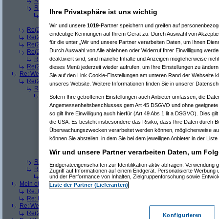
Re(3): Welches ETWAS hab ihr bekommen..
(
playaz
am 23.12.2008, 
Re(3): Welches ETWAS hab ihr bekommen..
(
monster23
am 23.12.20
Ihre Privatsphäre ist uns wichtig
Re(4): Welches ETWAS hab ihr bekommen..
(
bart99
am 23.12.2008
Re(5): Welches ETWAS hab ihr bekommen..
(
monster23
am 23.
Wir und unsere
1019
-Partner speichern und greifen auf personenbezo
Re(2): Welches ETWAS hab ihr bekommen..
(
female
am 23.12.2008, 09
eindeutige Kennungen auf Ihrem Gerät zu. Durch Auswahl von Akzeptier
Re(2): Welches ETWAS hab ihr bekommen..
(
User6465
am 23.12.2008,
für die unter „Wir und unsere Partner verarbeiten Daten, um Ihnen Dien
Re(2): Welches ETWAS hab ihr bekommen..
(
playaz
am 23.12.2008, 09
Durch Auswahl von Alle ablehnen oder Widerruf Ihrer Einwilligung werde
Re(2): Welches ETWAS hab ihr bekommen..
(
Ardjan
am 23.12.2008, 09
deaktiviert sind, sind manche Inhalte und Anzeigen möglicherweise nicht
Re(3): Welches ETWAS hab ihr bekommen..
(
monster23
am 23.12.20
Re(2): Welches ETWAS hab ihr bekommen..
(
User284
am 23.12.2008, 1
dieses Menü jederzeit wieder aufrufen, um Ihre Einstellungen zu ändern 
Re: Welches ETWAS hab ihr bekommen..
(
Diall
am 23.12.2008, 09:01:20)
Sie auf den Link Cookie-Einstellungen am unteren Rand der Webseite kli
Re(2): Welches ETWAS hab ihr bekommen..
(
ddrobesch
am 23.12.2008,
unseres Website. Weitere Informationen finden Sie in unserer Datensch
Re(3): Welches ETWAS hab ihr bekommen..
(
q.e.d.
am 23.12.2008, 0
Re(4): Welches ETWAS hab ihr bekommen..
(
Games2Game
am 23
Sofern Ihre getroffenen Einstellungen auch Anbieter umfassen, die Daten
Re(5): Welches ETWAS hab ihr bekommen..
(
ddrobesch
am 23.
Angemessenheitsbeschlusses gem Art 45 DSGVO und ohne geeignete G
Re(6): Welches ETWAS hab ihr bekommen..
(
q.e.d.
am 23.12
so gilt Ihre Einwilligung auch hierfür (Art 49 Abs 1 lit a DSGVO). Dies gi
Re(5): Welches ETWAS hab ihr bekommen..
(
q.e.d.
am 23.12.20
die USA. Es besteht insbesondere das Risiko, dass Ihre Daten durch B
Re(6): Welches ETWAS hab ihr bekommen..
(
Games2Game
Überwachungszwecken verarbeitet werden können, möglicherweise auc
Re(7): Welches ETWAS hab ihr bekommen..
(
q.e.d.
am 23.
können Sie abstellen, in dem Sie bei dem jeweiligen Anbieter in der Liste
Re(8): Welches ETWAS hab ihr bekommen..
(
Games2
Re(9): Welches ETWAS hab ihr bekommen..
(
q.e.d.
a
Wir und unsere Partner verarbeiten Daten, um Folg
Re(5): Welches ETWAS hab ihr bekommen..
(
monster23
am 23.
Re(3): Welches ETWAS hab ihr bekommen..
(
Diall
am 23.12.2008, 09
Endgeräteeigenschaften zur Identifikation aktiv abfragen. Verwendung 
Re(3): Welches ETWAS hab ihr bekommen..
(
Madler
am 23.12.2008, 
Zugriff auf Informationen auf einem Endgerät. Personalisierte Werbung
Re(4): Welches ETWAS hab ihr bekommen..
(
Games2Game
am 23
und der Performance von Inhalten, Zielgruppenforschung sowie Entwic
Mein etwas
(
Winnie_Pooh
am 23.12.2008, 09:12:01)
Liste der Partner (Lieferanten)
Re: Mein etwas
(
dizo
am 23.12.2008, 09:24:29)
Re: Mein etwas
(
q.e.d.
am 23.12.2008, 09:40:58)
Re: Welches ETWAS hab ihr bekommen..
(
Dimmu
am 23.12.2008, 09:12:1
Re(2): Welches ETWAS hab ihr bekommen..
(
Games2Game
am 23.12.2
Konfigurieren