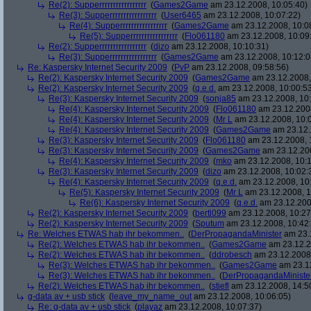
Re(2): Supperrrrrrrrrrrrrrrrr
(
Games2Game
am 23.12.2008, 10:05:40)
Re(3): Supperrrrrrrrrrrrrrrrr
(
User6465
am 23.12.2008, 10:07:22)
Re(4): Supperrrrrrrrrrrrrrrrr
(
Games2Game
am 23.12.2008, 10:0
Re(5): Supperrrrrrrrrrrrrrrrr
(
Flo061180
am 23.12.2008, 10:09
Re(2): Supperrrrrrrrrrrrrrrrr
(
dizo
am 23.12.2008, 10:10:31)
Re(3): Supperrrrrrrrrrrrrrrrr
(
Games2Game
am 23.12.2008, 10:12:0
Re: Kaspersky Internet Security 2009
(
PvP
am 23.12.2008, 09:58:56)
Re(2): Kaspersky Internet Security 2009
(
Games2Game
am 23.12.2008,
Re(2): Kaspersky Internet Security 2009
(
q.e.d.
am 23.12.2008, 10:00:5
Re(3): Kaspersky Internet Security 2009
(
sonja85
am 23.12.2008, 10:
Re(4): Kaspersky Internet Security 2009
(
Flo061180
am 23.12.2008
Re(4): Kaspersky Internet Security 2009
(
Mr L
am 23.12.2008, 10:
Re(4): Kaspersky Internet Security 2009
(
Games2Game
am 23.12.
Re(3): Kaspersky Internet Security 2009
(
Flo061180
am 23.12.2008, 
Re(3): Kaspersky Internet Security 2009
(
Games2Game
am 23.12.200
Re(4): Kaspersky Internet Security 2009
(
mko
am 23.12.2008, 10:1
Re(3): Kaspersky Internet Security 2009
(
dizo
am 23.12.2008, 10:02:
Re(4): Kaspersky Internet Security 2009
(
q.e.d.
am 23.12.2008, 10
Re(5): Kaspersky Internet Security 2009
(
Mr L
am 23.12.2008, 1
Re(6): Kaspersky Internet Security 2009
(
q.e.d.
am 23.12.200
Re(2): Kaspersky Internet Security 2009
(
bertl099
am 23.12.2008, 10:27
Re(2): Kaspersky Internet Security 2009
(
Sputum
am 23.12.2008, 10:42
Re: Welches ETWAS hab ihr bekommen..
(
DerPropagandaMinister
am 23.1
Re(2): Welches ETWAS hab ihr bekommen..
(
Games2Game
am 23.12.2
Re(2): Welches ETWAS hab ihr bekommen..
(
ddrobesch
am 23.12.2008,
Re(3): Welches ETWAS hab ihr bekommen..
(
Games2Game
am 23.12
Re(3): Welches ETWAS hab ihr bekommen..
(
DerPropagandaMiniste
Re(2): Welches ETWAS hab ihr bekommen..
(
stiefl
am 23.12.2008, 14:5
g-data av + usb stick
(
leave_my_name_out
am 23.12.2008, 10:06:05)
Re: g-data av + usb stick
(
playaz
am 23.12.2008, 10:07:37)