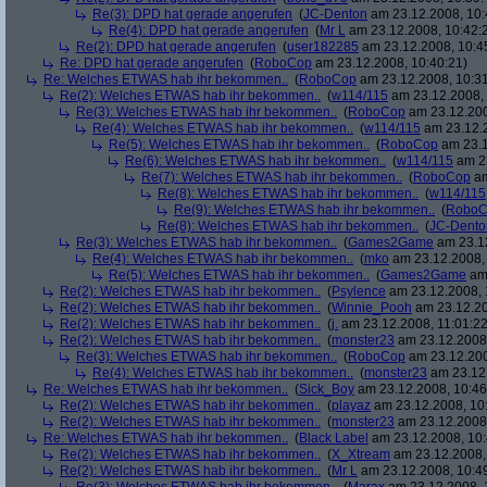
Re(3): DPD hat gerade angerufen
(
JC-Denton
am 23.12.2008, 10:
Re(4): DPD hat gerade angerufen
(
Mr L
am 23.12.2008, 10:42:
Re(2): DPD hat gerade angerufen
(
user182285
am 23.12.2008, 10:4
Re: DPD hat gerade angerufen
(
RoboCop
am 23.12.2008, 10:40:21)
Re: Welches ETWAS hab ihr bekommen..
(
RoboCop
am 23.12.2008, 10:31
Re(2): Welches ETWAS hab ihr bekommen..
(
w114/115
am 23.12.2008, 
Re(3): Welches ETWAS hab ihr bekommen..
(
RoboCop
am 23.12.200
Re(4): Welches ETWAS hab ihr bekommen..
(
w114/115
am 23.12.2
Re(5): Welches ETWAS hab ihr bekommen..
(
RoboCop
am 23.1
Re(6): Welches ETWAS hab ihr bekommen..
(
w114/115
am 23
Re(7): Welches ETWAS hab ihr bekommen..
(
RoboCop
am
Re(8): Welches ETWAS hab ihr bekommen..
(
w114/115
Re(9): Welches ETWAS hab ihr bekommen..
(
RoboC
Re(8): Welches ETWAS hab ihr bekommen..
(
JC-Dento
Re(3): Welches ETWAS hab ihr bekommen..
(
Games2Game
am 23.12
Re(4): Welches ETWAS hab ihr bekommen..
(
mko
am 23.12.2008, 
Re(5): Welches ETWAS hab ihr bekommen..
(
Games2Game
am 
Re(2): Welches ETWAS hab ihr bekommen..
(
Psylence
am 23.12.2008, 
Re(2): Welches ETWAS hab ihr bekommen..
(
Winnie_Pooh
am 23.12.20
Re(2): Welches ETWAS hab ihr bekommen..
(
j.
am 23.12.2008, 11:01:22
Re(2): Welches ETWAS hab ihr bekommen..
(
monster23
am 23.12.2008,
Re(3): Welches ETWAS hab ihr bekommen..
(
RoboCop
am 23.12.200
Re(4): Welches ETWAS hab ihr bekommen..
(
monster23
am 23.12.
Re: Welches ETWAS hab ihr bekommen..
(
Sick_Boy
am 23.12.2008, 10:46
Re(2): Welches ETWAS hab ihr bekommen..
(
playaz
am 23.12.2008, 10
Re(2): Welches ETWAS hab ihr bekommen..
(
monster23
am 23.12.2008,
Re: Welches ETWAS hab ihr bekommen..
(
Black Label
am 23.12.2008, 10:
Re(2): Welches ETWAS hab ihr bekommen..
(
X_Xtream
am 23.12.2008,
Re(2): Welches ETWAS hab ihr bekommen..
(
Mr L
am 23.12.2008, 10:4