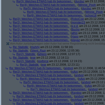
Re(3): Welches ETWAS hab ihr bekommen..
(
ducduc
am 23.12.2008,
Re(4): Welches ETWAS hab ihr bekommen..
(
Winnie_Pooh
am 23.
Re(5): Welches ETWAS hab ihr bekommen..
(
ducduc
am 23.12.
Re(6): Welches ETWAS hab ihr bekommen..
(
Winnie_Pooh
a
Re(6): Welches ETWAS hab ihr bekommen..
(
schop18
am 23.
Re(2): Welches ETWAS hab ihr bekommen..
(
RoboCop
am 23.12.2008, 
Re(2): Welches ETWAS hab ihr bekommen..
(
monster23
am 23.12.2008,
Re(2): Welches ETWAS hab ihr bekommen..
(
q.e.d.
am 23.12.2008, 12:
Re(2): Welches ETWAS hab ihr bekommen..
(
Bucho
am 23.12.2008, 12:
Re(2): Welches ETWAS hab ihr bekommen..
(
athis
am 23.12.2008, 14:2
Re(2): Welches ETWAS hab ihr bekommen..
(
Hapo
am 23.12.2008, 14:
Re(2): Welches ETWAS hab ihr bekommen..
(
playaz
am 23.12.2008, 15
Vom Autor zurückgezogen oder Autor hat seine Registrierung nicht bestätig
Re: Statistik:
(
muhrly
am 23.12.2008, 11:58:16)
Re: Statistik:
(
Silent_Razr
am 23.12.2008, 12:05:36)
Re(2): Statistik:
(
taNero
am 23.12.2008, 12:07:17)
Re: Statistik:
(
ese
am 23.12.2008, 12:18:11)
Re(2): Statistik:
(
xxxforce
am 23.12.2008, 12:19:23)
Re(3): Statistik:
(
ese
am 23.12.2008, 12:23:11)
Re: Welches ETWAS hab ihr bekommen..
(
andvol
am 23.12.2008, 11:46:5
Re(2): Welches ETWAS hab ihr bekommen..
(
rufus
am 23.12.2008, 11:5
Re(3): Welches ETWAS hab ihr bekommen..
(
andvol
am 23.12.2008, 
Re(4): Welches ETWAS hab ihr bekommen..
(
rufus
am 23.12.2008,
Re(5): Welches ETWAS hab ihr bekommen..
(
andvol
am 23.12.2
Re(6): Welches ETWAS hab ihr bekommen..
(
rufus
am 23.12.
Re(7): Welches ETWAS hab ihr bekommen..
(
andvol
am 23
Re(2): Welches ETWAS hab ihr bekommen..
(
Raydoo
am 23.12.2008, 1
Re(3): Welches ETWAS hab ihr bekommen..
(
andvol
am 23.12.2008, 
Re(2): Welches ETWAS hab ihr bekommen..
(
InchNail
am 23.12.2008, 1
Re(3): Welches ETWAS hab ihr bekommen..
(
andvol
am 23.12.2008, 