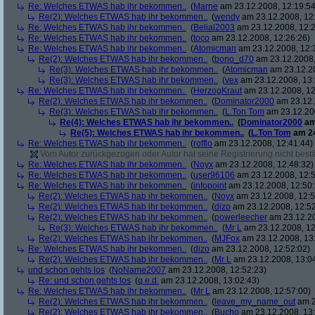
Re: Welches ETWAS hab ihr bekommen..
(
Marne
am 23.12.2008, 12:19:54
Re(2): Welches ETWAS hab ihr bekommen..
(
wendy
am 23.12.2008, 12
Re: Welches ETWAS hab ihr bekommen..
(
Belial2003
am 23.12.2008, 12:2
Re: Welches ETWAS hab ihr bekommen..
(
toco
am 23.12.2008, 12:26:26)
Re: Welches ETWAS hab ihr bekommen..
(
Atomicman
am 23.12.2008, 12:
Re(2): Welches ETWAS hab ihr bekommen..
(
bono_d70
am 23.12.2008,
Re(3): Welches ETWAS hab ihr bekommen..
(
Atomicman
am 23.12.20
Re(3): Welches ETWAS hab ihr bekommen..
(
vex
am 23.12.2008, 13:
Re: Welches ETWAS hab ihr bekommen..
(
HerzogKraut
am 23.12.2008, 12
Re(2): Welches ETWAS hab ihr bekommen..
(
Dominator2000
am 23.12.
Re(3): Welches ETWAS hab ihr bekommen..
(
L.Ton Tom
am 23.12.200
Re(4): Welches ETWAS hab ihr bekommen..
(
Dominator2000
am
Re(5): Welches ETWAS hab ihr bekommen..
(
L.Ton Tom
am 24
Re: Welches ETWAS hab ihr bekommen..
(
rofflo
am 23.12.2008, 12:41:44)
Vom Autor zurückgezogen oder Autor hat seine Registrierung nicht bestä
Re: Welches ETWAS hab ihr bekommen..
(
Noyx
am 23.12.2008, 12:48:32)
Re: Welches ETWAS hab ihr bekommen..
(
user96106
am 23.12.2008, 12:5
Re: Welches ETWAS hab ihr bekommen..
(
infopoint
am 23.12.2008, 12:50:
Re(2): Welches ETWAS hab ihr bekommen..
(
Noyx
am 23.12.2008, 12:5
Re(2): Welches ETWAS hab ihr bekommen..
(
dizo
am 23.12.2008, 12:52
Re(2): Welches ETWAS hab ihr bekommen..
(
powerleecher
am 23.12.20
Re(3): Welches ETWAS hab ihr bekommen..
(
Mr L
am 23.12.2008, 12
Re(2): Welches ETWAS hab ihr bekommen..
(
MJFox
am 23.12.2008, 13
Re: Welches ETWAS hab ihr bekommen..
(
dizo
am 23.12.2008, 12:52:02)
Re(2): Welches ETWAS hab ihr bekommen..
(
Mr L
am 23.12.2008, 13:0
und schon gehts los
(
NoName2007
am 23.12.2008, 12:52:23)
Re: und schon gehts los
(
q.e.d.
am 23.12.2008, 13:02:43)
Re: Welches ETWAS hab ihr bekommen..
(
Mr L
am 23.12.2008, 12:57:00)
Re(2): Welches ETWAS hab ihr bekommen..
(
leave_my_name_out
am 2
Re(2): Welches ETWAS hab ihr bekommen..
(
Bucho
am 23.12.2008, 13: