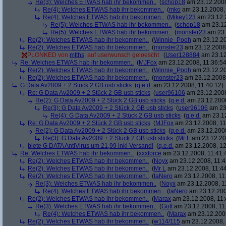
Re(3): Welches ETWAS hab ihr bekommen..
(
schop18
am 23.12.2008
Re(4): Welches ETWAS hab ihr bekommen..
(
mko
am 23.12.2008, 
Re(4): Welches ETWAS hab ihr bekommen..
(
Mikey123
am 23.12.2
Re(5): Welches ETWAS hab ihr bekommen..
(
schop18
am 23.12
Re(5): Welches ETWAS hab ihr bekommen..
(
monster23
am 23.
Re(2): Welches ETWAS hab ihr bekommen..
(
Winnie_Pooh
am 23.12.20
Re(2): Welches ETWAS hab ihr bekommen..
(
monster23
am 23.12.2008,
PLONKED von
mtths
: auf userwunsch geloescht
(
User128884
am 23.12
Re: Welches ETWAS hab ihr bekommen..
(
MJFox
am 23.12.2008, 11:36:54
Re(2): Welches ETWAS hab ihr bekommen..
(
Winnie_Pooh
am 23.12.20
Re(2): Welches ETWAS hab ihr bekommen..
(
monster23
am 23.12.2008,
G Data Av2009 + 2 Stück 2 GB usb sticks
(
q.e.d.
am 23.12.2008, 11:40:12)
Re: G Data Av2009 + 2 Stück 2 GB usb sticks
(
user96106
am 23.12.2008
Re(2): G Data Av2009 + 2 Stück 2 GB usb sticks
(
q.e.d.
am 23.12.2008
Re(3): G Data Av2009 + 2 Stück 2 GB usb sticks
(
user96106
am 23.
Re(4): G Data Av2009 + 2 Stück 2 GB usb sticks
(
q.e.d.
am 23.12
Re: G Data Av2009 + 2 Stück 2 GB usb sticks
(
MJFox
am 23.12.2008, 11
Re(2): G Data Av2009 + 2 Stück 2 GB usb sticks
(
q.e.d.
am 23.12.2008
Re(3): G Data Av2009 + 2 Stück 2 GB usb sticks
(
Mr L
am 23.12.20
biete G DATA AntiVirus um 21,99 inkl Versand!
(
q.e.d.
am 23.12.2008, 12
Re: Welches ETWAS hab ihr bekommen..
(
xxxforce
am 23.12.2008, 11:41:
Re(2): Welches ETWAS hab ihr bekommen..
(
Noyx
am 23.12.2008, 11:4
Re(2): Welches ETWAS hab ihr bekommen..
(
Mr L
am 23.12.2008, 11:44
Re(2): Welches ETWAS hab ihr bekommen..
(
taNero
am 23.12.2008, 11
Re(3): Welches ETWAS hab ihr bekommen..
(
Noyx
am 23.12.2008, 1
Re(4): Welches ETWAS hab ihr bekommen..
(
taNero
am 23.12.200
Re(2): Welches ETWAS hab ihr bekommen..
(
Marax
am 23.12.2008, 11:
Re(3): Welches ETWAS hab ihr bekommen..
(
Gott
am 23.12.2008, 11
Re(4): Welches ETWAS hab ihr bekommen..
(
Marax
am 23.12.2008
Re(2): Welches ETWAS hab ihr bekommen..
(
w114/115
am 23.12.2008, 