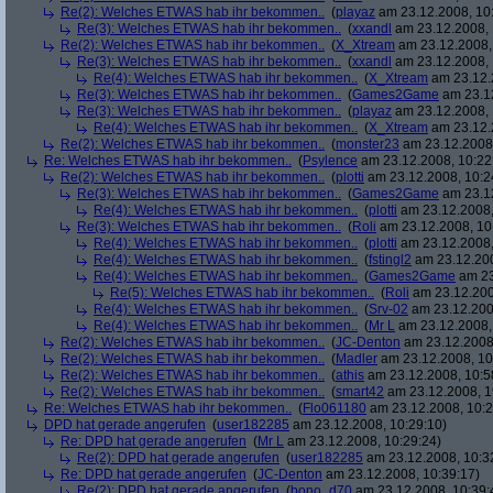
Re(2): Welches ETWAS hab ihr bekommen..
(
playaz
am 23.12.2008, 10
Re(3): Welches ETWAS hab ihr bekommen..
(
xxandl
am 23.12.2008, 
Re(2): Welches ETWAS hab ihr bekommen..
(
X_Xtream
am 23.12.2008,
Re(3): Welches ETWAS hab ihr bekommen..
(
xxandl
am 23.12.2008, 
Re(4): Welches ETWAS hab ihr bekommen..
(
X_Xtream
am 23.12.
Re(3): Welches ETWAS hab ihr bekommen..
(
Games2Game
am 23.12
Re(3): Welches ETWAS hab ihr bekommen..
(
playaz
am 23.12.2008, 
Re(4): Welches ETWAS hab ihr bekommen..
(
X_Xtream
am 23.12.
Re(2): Welches ETWAS hab ihr bekommen..
(
monster23
am 23.12.2008,
Re: Welches ETWAS hab ihr bekommen..
(
Psylence
am 23.12.2008, 10:22
Re(2): Welches ETWAS hab ihr bekommen..
(
plotti
am 23.12.2008, 10:2
Re(3): Welches ETWAS hab ihr bekommen..
(
Games2Game
am 23.12
Re(4): Welches ETWAS hab ihr bekommen..
(
plotti
am 23.12.2008,
Re(3): Welches ETWAS hab ihr bekommen..
(
Roli
am 23.12.2008, 10
Re(4): Welches ETWAS hab ihr bekommen..
(
plotti
am 23.12.2008,
Re(4): Welches ETWAS hab ihr bekommen..
(
fstingl2
am 23.12.200
Re(4): Welches ETWAS hab ihr bekommen..
(
Games2Game
am 23
Re(5): Welches ETWAS hab ihr bekommen..
(
Roli
am 23.12.200
Re(4): Welches ETWAS hab ihr bekommen..
(
Srv-02
am 23.12.200
Re(4): Welches ETWAS hab ihr bekommen..
(
Mr L
am 23.12.2008,
Re(2): Welches ETWAS hab ihr bekommen..
(
JC-Denton
am 23.12.2008,
Re(2): Welches ETWAS hab ihr bekommen..
(
Madler
am 23.12.2008, 10
Re(2): Welches ETWAS hab ihr bekommen..
(
athis
am 23.12.2008, 10:5
Re(2): Welches ETWAS hab ihr bekommen..
(
smart42
am 23.12.2008, 1
Re: Welches ETWAS hab ihr bekommen..
(
Flo061180
am 23.12.2008, 10:2
DPD hat gerade angerufen
(
user182285
am 23.12.2008, 10:29:10)
Re: DPD hat gerade angerufen
(
Mr L
am 23.12.2008, 10:29:24)
Re(2): DPD hat gerade angerufen
(
user182285
am 23.12.2008, 10:3
Re: DPD hat gerade angerufen
(
JC-Denton
am 23.12.2008, 10:39:17)
Re(2): DPD hat gerade angerufen
(
bono_d70
am 23.12.2008, 10:39: