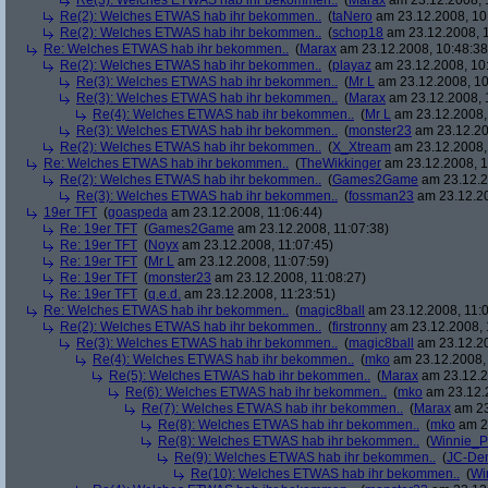
Re(3): Welches ETWAS hab ihr bekommen..
(
Marax
am 23.12.2008, 
Re(2): Welches ETWAS hab ihr bekommen..
(
taNero
am 23.12.2008, 10
Re(2): Welches ETWAS hab ihr bekommen..
(
schop18
am 23.12.2008, 1
Re: Welches ETWAS hab ihr bekommen..
(
Marax
am 23.12.2008, 10:48:38
Re(2): Welches ETWAS hab ihr bekommen..
(
playaz
am 23.12.2008, 10
Re(3): Welches ETWAS hab ihr bekommen..
(
Mr L
am 23.12.2008, 10
Re(3): Welches ETWAS hab ihr bekommen..
(
Marax
am 23.12.2008, 
Re(4): Welches ETWAS hab ihr bekommen..
(
Mr L
am 23.12.2008,
Re(3): Welches ETWAS hab ihr bekommen..
(
monster23
am 23.12.20
Re(2): Welches ETWAS hab ihr bekommen..
(
X_Xtream
am 23.12.2008,
Re: Welches ETWAS hab ihr bekommen..
(
TheWikkinger
am 23.12.2008, 1
Re(2): Welches ETWAS hab ihr bekommen..
(
Games2Game
am 23.12.2
Re(3): Welches ETWAS hab ihr bekommen..
(
fossman23
am 23.12.20
19er TFT
(
goaspeda
am 23.12.2008, 11:06:44)
Re: 19er TFT
(
Games2Game
am 23.12.2008, 11:07:38)
Re: 19er TFT
(
Noyx
am 23.12.2008, 11:07:45)
Re: 19er TFT
(
Mr L
am 23.12.2008, 11:07:59)
Re: 19er TFT
(
monster23
am 23.12.2008, 11:08:27)
Re: 19er TFT
(
q.e.d.
am 23.12.2008, 11:23:51)
Re: Welches ETWAS hab ihr bekommen..
(
magic8ball
am 23.12.2008, 11:0
Re(2): Welches ETWAS hab ihr bekommen..
(
firstronny
am 23.12.2008, 
Re(3): Welches ETWAS hab ihr bekommen..
(
magic8ball
am 23.12.20
Re(4): Welches ETWAS hab ihr bekommen..
(
mko
am 23.12.2008, 
Re(5): Welches ETWAS hab ihr bekommen..
(
Marax
am 23.12.2
Re(6): Welches ETWAS hab ihr bekommen..
(
mko
am 23.12.2
Re(7): Welches ETWAS hab ihr bekommen..
(
Marax
am 23
Re(8): Welches ETWAS hab ihr bekommen..
(
mko
am 23
Re(8): Welches ETWAS hab ihr bekommen..
(
Winnie_
Re(9): Welches ETWAS hab ihr bekommen..
(
JC-De
Re(10): Welches ETWAS hab ihr bekommen..
(
Wi