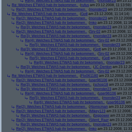
Re(4): Welches ETWAS hab ihr bekommen..
(
monster23
am 23.12.
Re: Welches ETWAS hab ihr bekommen..
(
rufus
am 23.12.2008, 11:13:59)
Re(2): Welches ETWAS hab ihr bekommen..
(
monster23
am 23.12.2008,
Re: Welches ETWAS hab ihr bekommen..
(
Gott
am 23.12.2008, 11:14:14)
Re(2): Welches ETWAS hab ihr bekommen..
(
monster23
am 23.12.2008,
Re(2): Welches ETWAS hab ihr bekommen..
(
mko
am 23.12.2008, 11:16
Re(3): Welches ETWAS hab ihr bekommen..
(
monster23
am 23.12.20
Re(2): Welches ETWAS hab ihr bekommen..
(
Srv-02
am 23.12.2008, 11:
Re(3): Welches ETWAS hab ihr bekommen..
(
monster23
am 23.12.20
Re(4): Welches ETWAS hab ihr bekommen..
(
Srv-02
am 23.12.2008
Re(5): Welches ETWAS hab ihr bekommen..
(
monster23
am 23.
Re(3): Welches ETWAS hab ihr bekommen..
(
Gott
am 23.12.2008, 11
Re(4): Welches ETWAS hab ihr bekommen..
(
Srv-02
am 23.12.2008
Re(5): Welches ETWAS hab ihr bekommen..
(
Gott
am 23.12.200
Re(6): Welches ETWAS hab ihr bekommen..
(
monster23
am 2
Re(3): Welches ETWAS hab ihr bekommen..
(
JC-Denton
am 23.12.20
Re(4): Welches ETWAS hab ihr bekommen..
(
Srv-02
am 23.12.2008
Re: Welches ETWAS hab ihr bekommen..
(
Flo061180
am 23.12.2008, 11:2
Re(2): Welches ETWAS hab ihr bekommen..
(
user96106
am 23.12.2008,
Re(3): Welches ETWAS hab ihr bekommen..
(
schop18
am 23.12.2008
Re(3): Welches ETWAS hab ihr bekommen..
(
monster23
am 23.12.20
Re(4): Welches ETWAS hab ihr bekommen..
(
user96106
am 23.12.
Re(5): Welches ETWAS hab ihr bekommen..
(
monster23
am 23.
Re(6): Welches ETWAS hab ihr bekommen..
(
user96106
am 2
Re(2): Welches ETWAS hab ihr bekommen..
(
Atomicman
am 23.12.2008
Re(2): Welches ETWAS hab ihr bekommen..
(
Mikey123
am 23.12.2008, 
Re(3): Welches ETWAS hab ihr bekommen..
(
bigpower
am 23.12.200
Re(2): Welches ETWAS hab ihr bekommen..
(
Silent_Razr
am 23.12.2008
Re(3): Welches ETWAS hab ihr bekommen..
(
monster23
am 23.12.20
Re(2): Welches ETWAS hab ihr bekommen..
(
mko
am 23.12.2008, 11:31