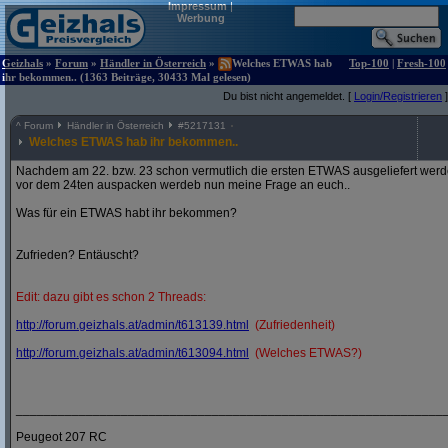
Impressum
|
Werbung
Geizhals
»
Forum
»
Händler in Österreich
»
Welches ETWAS hab
Top-100
|
Fresh-100
ihr bekommen.. (1363 Beiträge, 30433 Mal gelesen)
Du bist nicht angemeldet. [
Login/Registrieren
]
^
Forum
Händler in Österreich
#
5217131
Welches ETWAS hab ihr bekommen..
Nachdem am 22. bzw. 23 schon vermutlich die ersten ETWAS ausgeliefert werden
vor dem 24ten auspacken werdeb nun meine Frage an euch..
Was für ein ETWAS habt ihr bekommen?
Zufrieden? Entäuscht?
Edit: dazu gibt es schon 2 Threads:
http:/
/
forum.geizhals.at/
admin/
t613139.html
(Zufriedenheit)
http:/
/
forum.geizhals.at/
admin/
t613094.html
(Welches ETWAS?)
_____________________________________________________________
Peugeot 207 RC