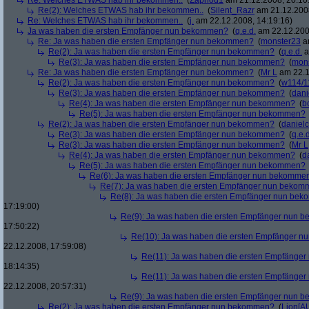
Re: Welches ETWAS hab ihr bekommen..
(
Zaphod1
am 21.12.2008, 20:10
Re(2): Welches ETWAS hab ihr bekommen..
(
Silent_Razr
am 21.12.2008
Re: Welches ETWAS hab ihr bekommen..
(
j.
am 22.12.2008, 14:19:16)
Ja was haben die ersten Empfänger nun bekommen?
(
q.e.d.
am 22.12.200
Re: Ja was haben die ersten Empfänger nun bekommen?
(
monster23
am
Re(2): Ja was haben die ersten Empfänger nun bekommen?
(
q.e.d.
a
Re(3): Ja was haben die ersten Empfänger nun bekommen?
(
mon
Re: Ja was haben die ersten Empfänger nun bekommen?
(
Mr L
am 22.1
Re(2): Ja was haben die ersten Empfänger nun bekommen?
(
w114/1
Re(3): Ja was haben die ersten Empfänger nun bekommen?
(
dani
Re(4): Ja was haben die ersten Empfänger nun bekommen?
(
b
Re(5): Ja was haben die ersten Empfänger nun bekommen?
Re(2): Ja was haben die ersten Empfänger nun bekommen?
(
danielc
Re(3): Ja was haben die ersten Empfänger nun bekommen?
(
q.e.d
Re(3): Ja was haben die ersten Empfänger nun bekommen?
(
Mr L
Re(4): Ja was haben die ersten Empfänger nun bekommen?
(
d
Re(5): Ja was haben die ersten Empfänger nun bekommen?
Re(6): Ja was haben die ersten Empfänger nun bekomme
Re(7): Ja was haben die ersten Empfänger nun beko
Re(8): Ja was haben die ersten Empfänger nun be
17:19:00)
Re(9): Ja was haben die ersten Empfänger nun
17:50:22)
Re(10): Ja was haben die ersten Empfänger 
22.12.2008, 17:59:08)
Re(11): Ja was haben die ersten Empfänge
18:14:35)
Re(11): Ja was haben die ersten Empfänge
22.12.2008, 20:57:31)
Re(9): Ja was haben die ersten Empfänger nun
Re(2): Ja was haben die ersten Empfänger nun bekommen?
(
Lion[A