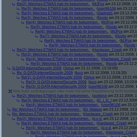
Re(2): Welches ETWAS hab ihr bekommen..
(
MJFox
am 23.12.2008, 13
Re(3): Welches ETWAS hab ihr bekommen..
(
user96106
am 23.12.20
Re(3): Welches ETWAS hab ihr bekommen..
(
Zaphod1
am 23.12.2008
Re(3): Welches ETWAS hab ihr bekommen..
(
Nooto
am 23.12.2008, 
Re(4): Welches ETWAS hab ihr bekommen..
(
MJFox
am 23.12.200
Re(5): Welches ETWAS hab ihr bekommen..
(
Nooto
am 23.12.2
Re(6): Welches ETWAS hab ihr bekommen..
(
MJFox
am 23.1
Re(7): Welches ETWAS hab ihr bekommen..
(
Nooto
am 23
Re(8): Welches ETWAS hab ihr bekommen..
(
MJFox
am
Re(9): Welches ETWAS hab ihr bekommen..
(
Nooto
Re(2): Welches ETWAS hab ihr bekommen..
(
Hardware_Crash
am 23.12
Re(3): Welches ETWAS hab ihr bekommen..
(
Nooto
am 23.12.2008, 
Re(4): Welches ETWAS hab ihr bekommen..
(
Hardware_Crash
am 
Re(5): Welches ETWAS hab ihr bekommen..
(
Nooto
am 23.12.2
G-DATA InternetSecurity 2009
(
Sirius
am 23.12.2008, 13:19:09)
Re: G-DATA InternetSecurity 2009
(
toco
am 23.12.2008, 13:19:20)
Re(2): G-DATA InternetSecurity 2009
(
Sirius
am 23.12.2008, 13:21:49
Re(3): G-DATA InternetSecurity 2009
(
toco
am 23.12.2008, 13:23:0
Re(3): G-DATA InternetSecurity 2009
(
user96106
am 23.12.2008, 1
Vom Autor zurückgezogen oder Autor hat seine Registrierung nicht bestätig
Re(2): Welches ETWAS hab ihr bekommen..
(
xxxforce
am 23.12.2008, 1
Re(3): Welches ETWAS hab ihr bekommen..
(
D_I_D_I
am 23.12.2008
Re(4): Welches ETWAS hab ihr bekommen..
(
user96106
am 23.12.
Re: Welches ETWAS hab ihr bekommen..
(
Dr. Watson
am 23.12.2008, 13:2
Re: Welches ETWAS hab ihr bekommen..
(
Hardware_Crash
am 23.12.2008
Re(2): Welches ETWAS hab ihr bekommen..
(
q.e.d.
am 23.12.2008, 13:
Re(3): Welches ETWAS hab ihr bekommen..
(
Hardware_Crash
am 23
Re(4): Welches ETWAS hab ihr bekommen..
(
q.e.d.
am 23.12.2008
Re(5): Welches ETWAS hab ihr bekommen..
(
Hardware_Crash