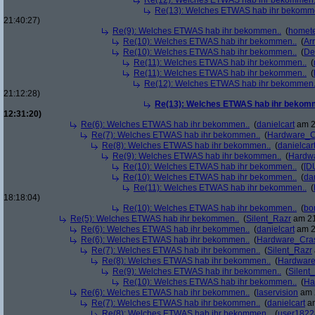
Re(12): Welches ETWAS hab ihr bekommen.
Re(13): Welches ETWAS hab ihr bekomm
21:40:27)
Re(9): Welches ETWAS hab ihr bekommen..
(
homete
Re(10): Welches ETWAS hab ihr bekommen..
(
Arr
Re(10): Welches ETWAS hab ihr bekommen..
(
De
Re(11): Welches ETWAS hab ihr bekommen..
(
Re(11): Welches ETWAS hab ihr bekommen..
(
Re(12): Welches ETWAS hab ihr bekommen.
21:12:28)
Re(13): Welches ETWAS hab ihr bekom
12:31:20)
Re(6): Welches ETWAS hab ihr bekommen..
(
danielcart
am 2
Re(7): Welches ETWAS hab ihr bekommen..
(
Hardware_C
Re(8): Welches ETWAS hab ihr bekommen..
(
danielcar
Re(9): Welches ETWAS hab ihr bekommen..
(
Hardw
Re(10): Welches ETWAS hab ihr bekommen..
(
[D
Re(10): Welches ETWAS hab ihr bekommen..
(
da
Re(11): Welches ETWAS hab ihr bekommen..
(
18:18:04)
Re(10): Welches ETWAS hab ihr bekommen..
(
bo
Re(5): Welches ETWAS hab ihr bekommen..
(
Silent_Razr
am 21
Re(6): Welches ETWAS hab ihr bekommen..
(
danielcart
am 2
Re(6): Welches ETWAS hab ihr bekommen..
(
Hardware_Cra
Re(7): Welches ETWAS hab ihr bekommen..
(
Silent_Razr
Re(8): Welches ETWAS hab ihr bekommen..
(
Hardwar
Re(9): Welches ETWAS hab ihr bekommen..
(
Silent
Re(10): Welches ETWAS hab ihr bekommen..
(
Ha
Re(6): Welches ETWAS hab ihr bekommen..
(
laservision
am 2
Re(7): Welches ETWAS hab ihr bekommen..
(
danielcart
am
Re(8): Welches ETWAS hab ihr bekommen..
(
user1822