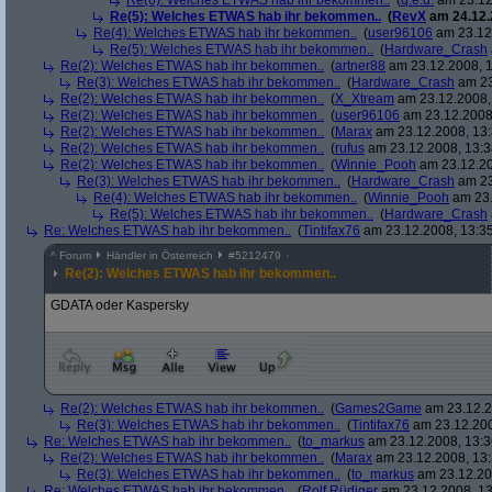
Re(6): Welches ETWAS hab ihr bekommen..
(
q.e.d.
am 23.12
Re(5): Welches ETWAS hab ihr bekommen..
(
RevX
am 24.12.
Re(4): Welches ETWAS hab ihr bekommen..
(
user96106
am 23.12.
Re(5): Welches ETWAS hab ihr bekommen..
(
Hardware_Crash
Re(2): Welches ETWAS hab ihr bekommen..
(
artner88
am 23.12.2008, 1
Re(3): Welches ETWAS hab ihr bekommen..
(
Hardware_Crash
am 23
Re(2): Welches ETWAS hab ihr bekommen..
(
X_Xtream
am 23.12.2008,
Re(2): Welches ETWAS hab ihr bekommen..
(
user96106
am 23.12.2008,
Re(2): Welches ETWAS hab ihr bekommen..
(
Marax
am 23.12.2008, 13:
Re(2): Welches ETWAS hab ihr bekommen..
(
rufus
am 23.12.2008, 13:3
Re(2): Welches ETWAS hab ihr bekommen..
(
Winnie_Pooh
am 23.12.20
Re(3): Welches ETWAS hab ihr bekommen..
(
Hardware_Crash
am 23
Re(4): Welches ETWAS hab ihr bekommen..
(
Winnie_Pooh
am 23.
Re(5): Welches ETWAS hab ihr bekommen..
(
Hardware_Crash
Re: Welches ETWAS hab ihr bekommen..
(
Tintifax76
am 23.12.2008, 13:35
^
Forum
Händler in Österreich
#
5212479
Re(2): Welches ETWAS hab ihr bekommen..
GDATA oder Kaspersky
Re(2): Welches ETWAS hab ihr bekommen..
(
Games2Game
am 23.12.2
Re(3): Welches ETWAS hab ihr bekommen..
(
Tintifax76
am 23.12.200
Re: Welches ETWAS hab ihr bekommen..
(
to_markus
am 23.12.2008, 13:3
Re(2): Welches ETWAS hab ihr bekommen..
(
Marax
am 23.12.2008, 13:
Re(3): Welches ETWAS hab ihr bekommen..
(
to_markus
am 23.12.20
Re: Welches ETWAS hab ihr bekommen..
(
Rolf Rüdiger
am 23.12.2008, 13