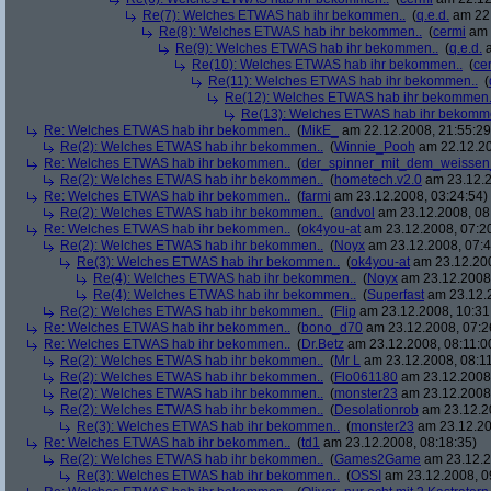
Re(7): Welches ETWAS hab ihr bekommen..
(
q.e.d.
am 22.
Re(8): Welches ETWAS hab ihr bekommen..
(
cermi
am 
Re(9): Welches ETWAS hab ihr bekommen..
(
q.e.d.
a
Re(10): Welches ETWAS hab ihr bekommen..
(
ce
Re(11): Welches ETWAS hab ihr bekommen..
(
Re(12): Welches ETWAS hab ihr bekommen.
Re(13): Welches ETWAS hab ihr bekomm
Re: Welches ETWAS hab ihr bekommen..
(
MikE_
am 22.12.2008, 21:55:29
Re(2): Welches ETWAS hab ihr bekommen..
(
Winnie_Pooh
am 22.12.20
Re: Welches ETWAS hab ihr bekommen..
(
der_spinner_mit_dem_weissen
Re(2): Welches ETWAS hab ihr bekommen..
(
hometech.v2.0
am 23.12.2
Re: Welches ETWAS hab ihr bekommen..
(
farmi
am 23.12.2008, 03:24:54)
Re(2): Welches ETWAS hab ihr bekommen..
(
andvol
am 23.12.2008, 08
Re: Welches ETWAS hab ihr bekommen..
(
ok4you-at
am 23.12.2008, 07:2
Re(2): Welches ETWAS hab ihr bekommen..
(
Noyx
am 23.12.2008, 07:4
Re(3): Welches ETWAS hab ihr bekommen..
(
ok4you-at
am 23.12.200
Re(4): Welches ETWAS hab ihr bekommen..
(
Noyx
am 23.12.2008,
Re(4): Welches ETWAS hab ihr bekommen..
(
Superfast
am 23.12.2
Re(2): Welches ETWAS hab ihr bekommen..
(
Flip
am 23.12.2008, 10:31
Re: Welches ETWAS hab ihr bekommen..
(
bono_d70
am 23.12.2008, 07:2
Re: Welches ETWAS hab ihr bekommen..
(
Dr.Betz
am 23.12.2008, 08:11:0
Re(2): Welches ETWAS hab ihr bekommen..
(
Mr L
am 23.12.2008, 08:11
Re(2): Welches ETWAS hab ihr bekommen..
(
Flo061180
am 23.12.2008,
Re(2): Welches ETWAS hab ihr bekommen..
(
monster23
am 23.12.2008,
Re(2): Welches ETWAS hab ihr bekommen..
(
Desolationrob
am 23.12.20
Re(3): Welches ETWAS hab ihr bekommen..
(
monster23
am 23.12.20
Re: Welches ETWAS hab ihr bekommen..
(
td1
am 23.12.2008, 08:18:35)
Re(2): Welches ETWAS hab ihr bekommen..
(
Games2Game
am 23.12.2
Re(3): Welches ETWAS hab ihr bekommen..
(
OSSI
am 23.12.2008, 0