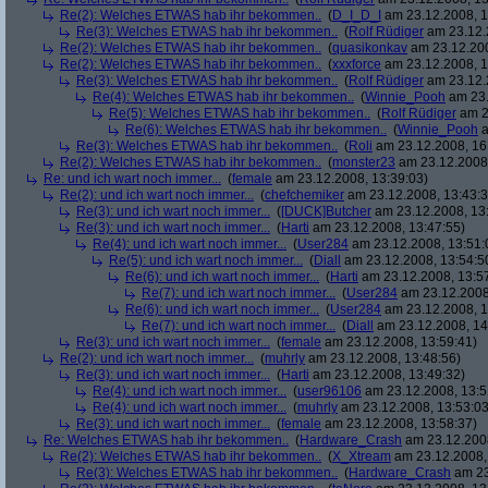
Re(2): Welches ETWAS hab ihr bekommen..
(
D_I_D_I
am 23.12.2008, 1
Re(3): Welches ETWAS hab ihr bekommen..
(
Rolf Rüdiger
am 23.12.
Re(2): Welches ETWAS hab ihr bekommen..
(
quasikonkav
am 23.12.200
Re(2): Welches ETWAS hab ihr bekommen..
(
xxxforce
am 23.12.2008, 1
Re(3): Welches ETWAS hab ihr bekommen..
(
Rolf Rüdiger
am 23.12.
Re(4): Welches ETWAS hab ihr bekommen..
(
Winnie_Pooh
am 23.
Re(5): Welches ETWAS hab ihr bekommen..
(
Rolf Rüdiger
am 2
Re(6): Welches ETWAS hab ihr bekommen..
(
Winnie_Pooh
a
Re(3): Welches ETWAS hab ihr bekommen..
(
Roli
am 23.12.2008, 16
Re(2): Welches ETWAS hab ihr bekommen..
(
monster23
am 23.12.2008,
Re: und ich wart noch immer...
(
female
am 23.12.2008, 13:39:03)
Re(2): und ich wart noch immer...
(
chefchemiker
am 23.12.2008, 13:43:3
Re(3): und ich wart noch immer...
(
[DUCK]Butcher
am 23.12.2008, 13
Re(3): und ich wart noch immer...
(
Harti
am 23.12.2008, 13:47:55)
Re(4): und ich wart noch immer...
(
User284
am 23.12.2008, 13:51:
Re(5): und ich wart noch immer...
(
Diall
am 23.12.2008, 13:54:5
Re(6): und ich wart noch immer...
(
Harti
am 23.12.2008, 13:5
Re(7): und ich wart noch immer...
(
User284
am 23.12.2008
Re(6): und ich wart noch immer...
(
User284
am 23.12.2008, 1
Re(7): und ich wart noch immer...
(
Diall
am 23.12.2008, 14
Re(3): und ich wart noch immer...
(
female
am 23.12.2008, 13:59:41)
Re(2): und ich wart noch immer...
(
muhrly
am 23.12.2008, 13:48:56)
Re(3): und ich wart noch immer...
(
Harti
am 23.12.2008, 13:49:32)
Re(4): und ich wart noch immer...
(
user96106
am 23.12.2008, 13:5
Re(4): und ich wart noch immer...
(
muhrly
am 23.12.2008, 13:53:03
Re(3): und ich wart noch immer...
(
female
am 23.12.2008, 13:58:37)
Re: Welches ETWAS hab ihr bekommen..
(
Hardware_Crash
am 23.12.2008
Re(2): Welches ETWAS hab ihr bekommen..
(
X_Xtream
am 23.12.2008,
Re(3): Welches ETWAS hab ihr bekommen..
(
Hardware_Crash
am 23