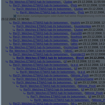
Re: Welches ETWAS hab ihr bekommen..
(
Judge
am 23.12.2008, 11:55:59
Re(2): Welches ETWAS hab ihr bekommen..
(
Petz
am 23.12.2008, 12:0
Re(3): Welches ETWAS hab ihr bekommen..
(
Judge
am 23.12.2008, 
Re(4): Welches ETWAS hab ihr bekommen..
(
Petz
am 23.12.2008,
Vom Autor zurückgezogen oder Autor hat seine Registrierung nicht bes
23.12.2008, 13:39:59)
Re(2): Welches ETWAS hab ihr bekommen..
(
muhrly
am 23.12.2008, 12
Re(3): Welches ETWAS hab ihr bekommen..
(
quasikonkav
am 23.12.
Re(3): Welches ETWAS hab ihr bekommen..
(
Judge
am 23.12.2008, 
Re(2): Welches ETWAS hab ihr bekommen..
(
hansi99
am 23.12.2008, 1
Re(2): Welches ETWAS hab ihr bekommen..
(
kopfnick
am 23.12.2008, 1
Re(2): Welches ETWAS hab ihr bekommen..
(
littleo
am 23.12.2008, 13:3
Re(2): Welches ETWAS hab ihr bekommen..
(
athis
am 23.12.2008, 14:2
Re: Welches ETWAS hab ihr bekommen..
(
mcmichael
am 23.12.2008, 12:0
Re: Welches ETWAS hab ihr bekommen..
(
-MiniC-
am 23.12.2008, 12:04:0
Re(2): Welches ETWAS hab ihr bekommen..
(
monster23
am 23.12.2008,
Re(3): Welches ETWAS hab ihr bekommen..
(
RevX
am 24.12.2008,
Re: Welches ETWAS hab ihr bekommen..
(
zf
am 23.12.2008, 12:11:46)
Re(2): Welches ETWAS hab ihr bekommen..
(
q.e.d.
am 23.12.2008, 12:
Re(3): Welches ETWAS hab ihr bekommen..
(
zf
am 23.12.2008, 12:2
Re(4): Welches ETWAS hab ihr bekommen..
(
q.e.d.
am 23.12.2008,
Re(2): Welches ETWAS hab ihr bekommen..
(
Winnie_Pooh
am 23.12.20
Re(3): Welches ETWAS hab ihr bekommen..
(
Games2Game
am 23.12
Re(3): Welches ETWAS hab ihr bekommen..
(
zf
am 23.12.2008, 12:2
Re(4): Welches ETWAS hab ihr bekommen..
(
Winnie_Pooh
am 23.
Re(5): Welches ETWAS hab ihr bekommen..
(
zf
am 23.12.2008,
Re(6): Welches ETWAS hab ihr bekommen..
(
Winnie_Pooh
a
Re(7): Welches ETWAS hab ihr bekommen..
(
zf
am 23.12.
Re(8): Welches ETWAS hab ihr bekommen..
(
Winnie_
Re(2): Welches ETWAS hab ihr bekommen..
(
Mr L
am 23.12.2008, 12:2