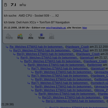
_____________________________________________________________
Ich suche: AMD CPU - Sockel 939 - .... X2
Ich biete: Dell Axim X51v + TomTom BT Navigation
25.12.2008, 18:08 Uhr - Editiert von
mjy@geizhals.at
, alte Version:
hier
Re: Welches ETWAS hab ihr bekommen..
(
Hardware_Crash
am 21.12.2008
Re(2): Welches ETWAS hab ihr bekommen..
(
Silent_Razr
am 21.12.2008
Re(3): Welches ETWAS hab ihr bekommen..
(
Hardware_Crash
am 21
Re(4): Welches ETWAS hab ihr bekommen..
(
danielcart
am 21.12.
Re(5): Welches ETWAS hab ihr bekommen..
(
Hardware_Crash
Re(6): Welches ETWAS hab ihr bekommen..
(
hellbringer
am 2
Re(7): Welches ETWAS hab ihr bekommen..
(
danielcart
am
Re(8): Welches ETWAS hab ihr bekommen..
(
skyreach
Re(7): Welches ETWAS hab ihr bekommen..
(
Hardware_C
Re(8): Welches ETWAS hab ihr bekommen..
(
hellbring
Re(7): Welches ETWAS hab ihr bekommen..
(
hometech.v2
Re(8): Welches ETWAS hab ihr bekommen..
(
skyreach
Re(8): Welches ETWAS hab ihr bekommen..
(
Winnie_
Re(9): Welches ETWAS hab ihr bekommen..
(
Hardw
Re(10): Welches ETWAS hab ihr bekommen..
(
Wi
Re(11): Welches ETWAS hab ihr bekommen..
(
21:26:38)