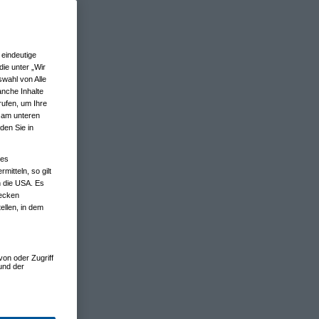
eindeutige
ie unter „Wir
wahl von Alle
anche Inhalte
rufen, um Ihre
n am unteren
den Sie in
nes
tteln, so gilt
n die USA. Es
wecken
ellen, in dem
von oder Zugriff
und der