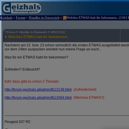
Geizhals
»
Forum
»
Händler in Österreich
»
Welches ETWAS hab ihr bekommen.. (1363 Be
^
Forum
Händler in Österreich
#
5217131
Welches ETWAS hab ihr bekommen..
Nachdem am 22. bzw. 23 schon vermutlich die ersten ETWAS ausgeliefert werden
vor dem 24ten auspacken werdeb nun meine Frage an euch..
Was für ein ETWAS habt ihr bekommen?
Zufrieden? Entäuscht?
Edit: dazu gibt es schon 2 Threads:
http:/
/
forum.geizhals.at/
admin/
t613139.html
(Zufriedenheit)
http:/
/
forum.geizhals.at/
admin/
t613094.html
(Welches ETWAS?)
_____________________________________________________________
Peugeot 207 RC