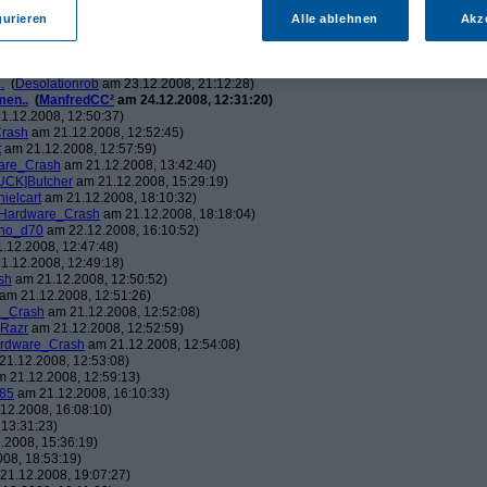
ch.v2.0
am 23.12.2008, 01:58:09)
ris
am 23.12.2008, 08:25:26)
gurieren
Alle ablehnen
Akz
solationrob
am 23.12.2008, 11:27:14)
monster23
am 23.12.2008, 12:01:47)
hometech.v2.0
am 23.12.2008, 15:53:58)
.
(
Desolationrob
am 23.12.2008, 21:12:28)
men..
(
ManfredCC²
am 24.12.2008, 12:31:20)
1.12.2008, 12:50:37)
rash
am 21.12.2008, 12:52:45)
t
am 21.12.2008, 12:57:59)
are_Crash
am 21.12.2008, 13:42:40)
UCK]Butcher
am 21.12.2008, 15:29:19)
nielcart
am 21.12.2008, 18:10:32)
Hardware_Crash
am 21.12.2008, 18:18:04)
no_d70
am 22.12.2008, 16:10:52)
.12.2008, 12:47:48)
1.12.2008, 12:49:18)
sh
am 21.12.2008, 12:50:52)
am 21.12.2008, 12:51:26)
e_Crash
am 21.12.2008, 12:52:08)
_Razr
am 21.12.2008, 12:52:59)
rdware_Crash
am 21.12.2008, 12:54:08)
1.12.2008, 12:53:08)
 21.12.2008, 12:59:13)
85
am 21.12.2008, 16:10:33)
12.2008, 16:08:10)
13:31:23)
.2008, 15:36:19)
08, 18:53:19)
21.12.2008, 19:07:27)