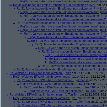
Re(3): Ja was haben die ersten Empfänger nun bekommen?
(
mon
Re: Ja was haben die ersten Empfänger nun bekommen?
(
Mr L
am 22.1
Re(2): Ja was haben die ersten Empfänger nun bekommen?
(
w114/1
Re(3): Ja was haben die ersten Empfänger nun bekommen?
(
dani
Re(4): Ja was haben die ersten Empfänger nun bekommen?
(
b
Re(5): Ja was haben die ersten Empfänger nun bekommen?
Re(2): Ja was haben die ersten Empfänger nun bekommen?
(
danielc
Re(3): Ja was haben die ersten Empfänger nun bekommen?
(
q.e.d
Re(3): Ja was haben die ersten Empfänger nun bekommen?
(
Mr L
Re(4): Ja was haben die ersten Empfänger nun bekommen?
(
d
Re(5): Ja was haben die ersten Empfänger nun bekommen?
Re(6): Ja was haben die ersten Empfänger nun bekomme
Re(7): Ja was haben die ersten Empfänger nun beko
Re(8): Ja was haben die ersten Empfänger nun be
Re(9): Ja was haben die ersten Empfänger nun
Re(10): Ja was haben die ersten Empfänger 
Re(11): Ja was haben die ersten Empfänge
Re(11): Ja was haben die ersten Empfänge
Re(9): Ja was haben die ersten Empfänger nun
Re(2): Ja was haben die ersten Empfänger nun bekommen?
(
Lion[A
Re: Welches ETWAS hab ihr bekommen..
(
dizo
am 22.12.2008, 16:26:08)
Re(2): Welches ETWAS hab ihr bekommen..
(
w114/115
am 22.12.2008, 
Re(3): Welches ETWAS hab ihr bekommen..
(
gibberish
am 22.12.200
Re(4): Welches ETWAS hab ihr bekommen..
(
w114/115
am 22.12.2
Re(5): Welches ETWAS hab ihr bekommen..
(
User6465
am 22.1
Re(6): Welches ETWAS hab ihr bekommen..
(
w114/115
am 22
Re: Welches ETWAS hab ihr bekommen..
(
L.Ton Tom
am 22.12.2008, 16:3
Re(2): Welches ETWAS hab ihr bekommen..
(
td1
am 22.12.2008, 17:40:
Re(3): Welches ETWAS hab ihr bekommen..
(
L.Ton Tom
am 22.12.200
Re(3): Welches ETWAS hab ihr bekommen..
(
leave_my_name_out
am