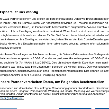
___________________
atsphäre ist uns wichtig
ere
1019
-Partner speichern und greifen auf personenbezogene Daten wie Browserdaten oder 
f Ihrem Gerät zu. Durch Auswahl von Akzeptieren aktivieren Sie Tracking-Technologien für d
artner verarbeiten Daten, um Ihnen Dienste bereitzustellen“ aufgeführten Zwecke. Durch Aus
 Widerruf Ihrer Einwilligung werden diese deaktiviert. Wenn Tracker deaktiviert sind, sind m
 möglicherweise nicht mehr so relevant für Sie. Sie können dieses Menü jederzeit wieder auf
 zu ändern oder Ihre Einwilligung zu widerrufen, indem Sie auf den Link Cookie-Einstellunge
, 11:32:52)
eite klicken. Ihre Einstellungen gelten innerhalb unseres Website. Weitere Informationen fin
, 11:35:10)
nschutzerklärung.
.12.2008, 11:37:53)
etroffenen Einstellungen auch Anbieter umfassen, die Daten in Drittstaaten ohne Vorliegen ei
2008, 12:40:07)
am 21.12.2008, 12:43:46)
itsbeschlusses gem Art 45 DSGVO und ohne geeignete Garantien gem Art 46 DSGVO übermi
1.12.2008, 12:46:42)
gung auch hierfür (Art 49 Abs 1 lit a DSGVO). Dies gilt insbesondere für Datenübermittlungen i
 21.12.2008, 12:48:51)
esondere das Risiko, dass Ihre Daten durch Behörden zu Kontroll- und zu Überwachungsz
er
am 21.12.2008, 15:29:14)
werden können, möglicherweise auch ohne Rechtsbehelfsmöglichkeiten. Dies können Sie abst
rash
am 21.12.2008, 12:49:41)
eweiligen Anbieter in der Liste keine Einwilligung abgeben.
er
am 21.12.2008, 12:59:58)
.0
am 22.12.2008, 19:52:16)
nsere Partner verarbeiten Daten, um Folgendes bereitzustellen:
er
am 22.12.2008, 20:38:25)
Pooh
am 22.12.2008, 20:56:19)
enschaften zur Identifikation aktiv abfragen. Verwendung genauer Standortdaten. Speichern 
ionen auf einem Endgerät. Personalisierte Werbung und Inhalte, Messung von Werbeleistung 
are_Crash
am 22.12.2008, 21:01:14)
von Inhalten, Zielgruppenforschung sowie Entwicklung und Verbesserung von Angeboten.
nnie_Pooh
am 22.12.2008, 21:06:19)
rtner (Lieferanten)
Hardware_Crash
am 22.12.2008, 21:26:38)
.
(
Winnie_Pooh
am 22.12.2008, 21:38:05)
en..
(
Hardware_Crash
am 22.12.2008, 21:40:27)