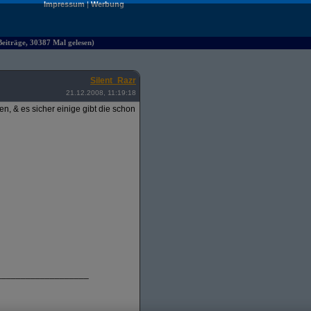
Impressum
|
Werbung
iträge, 30387 Mal gelesen)
Silent_Razr
21.12.2008, 11:19:18
, & es sicher einige gibt die schon
___________________