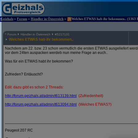
Geizhals
»
Forum
»
Händler in Österreich
»
Welches ETWAS hab ihr bekommen.. (1363 Be
^
Forum
Händler in Österreich
#
5217131
Welches ETWAS hab ihr bekommen..
Nachdem am 22. bzw. 23 schon vermutlich die ersten ETWAS ausgeliefert werden
vor dem 24ten auspacken werdeb nun meine Frage an euch..
Was für ein ETWAS habt ihr bekommen?
Zufrieden? Entäuscht?
Edit: dazu gibt es schon 2 Threads:
http:/
/
forum.geizhals.at/
admin/
t613139.html
(Zufriedenheit)
http:/
/
forum.geizhals.at/
admin/
t613094.html
(Welches ETWAS?)
_____________________________________________________________
Peugeot 207 RC