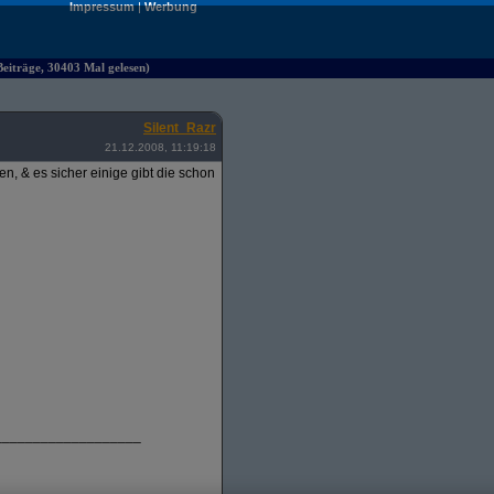
Impressum
|
Werbung
iträge, 30403 Mal gelesen)
Silent_Razr
21.12.2008, 11:19:18
, & es sicher einige gibt die schon
___________________