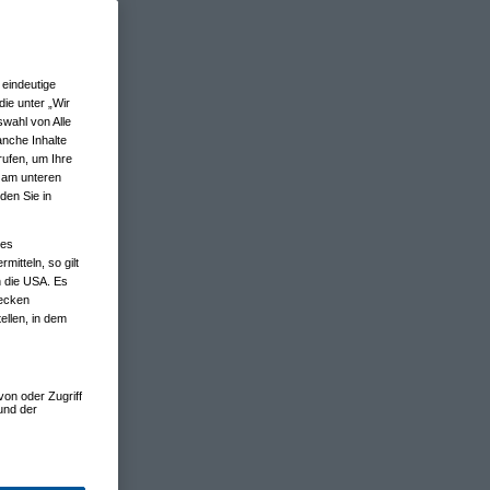
eindeutige
ie unter „Wir
wahl von Alle
anche Inhalte
rufen, um Ihre
n am unteren
den Sie in
nes
tteln, so gilt
n die USA. Es
wecken
ellen, in dem
von oder Zugriff
und der