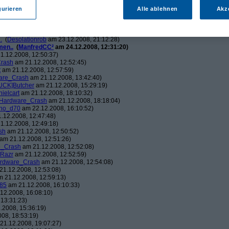
ch.v2.0
am 23.12.2008, 01:58:09)
ris
am 23.12.2008, 08:25:26)
gurieren
Alle ablehnen
Akz
solationrob
am 23.12.2008, 11:27:14)
monster23
am 23.12.2008, 12:01:47)
hometech.v2.0
am 23.12.2008, 15:53:58)
.
(
Desolationrob
am 23.12.2008, 21:12:28)
men..
(
ManfredCC²
am 24.12.2008, 12:31:20)
1.12.2008, 12:50:37)
rash
am 21.12.2008, 12:52:45)
t
am 21.12.2008, 12:57:59)
are_Crash
am 21.12.2008, 13:42:40)
UCK]Butcher
am 21.12.2008, 15:29:19)
nielcart
am 21.12.2008, 18:10:32)
Hardware_Crash
am 21.12.2008, 18:18:04)
no_d70
am 22.12.2008, 16:10:52)
.12.2008, 12:47:48)
1.12.2008, 12:49:18)
sh
am 21.12.2008, 12:50:52)
am 21.12.2008, 12:51:26)
e_Crash
am 21.12.2008, 12:52:08)
_Razr
am 21.12.2008, 12:52:59)
rdware_Crash
am 21.12.2008, 12:54:08)
1.12.2008, 12:53:08)
 21.12.2008, 12:59:13)
85
am 21.12.2008, 16:10:33)
12.2008, 16:08:10)
13:31:23)
.2008, 15:36:19)
08, 18:53:19)
21.12.2008, 19:07:27)