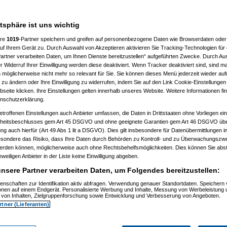
___________________
atsphäre ist uns wichtig
ere
1019
-Partner speichern und greifen auf personenbezogene Daten wie Browserdaten oder 
f Ihrem Gerät zu. Durch Auswahl von Akzeptieren aktivieren Sie Tracking-Technologien für d
artner verarbeiten Daten, um Ihnen Dienste bereitzustellen“ aufgeführten Zwecke. Durch Aus
 Widerruf Ihrer Einwilligung werden diese deaktiviert. Wenn Tracker deaktiviert sind, sind m
 möglicherweise nicht mehr so relevant für Sie. Sie können dieses Menü jederzeit wieder auf
 zu ändern oder Ihre Einwilligung zu widerrufen, indem Sie auf den Link Cookie-Einstellunge
, 11:32:52)
eite klicken. Ihre Einstellungen gelten innerhalb unseres Website. Weitere Informationen fin
, 11:35:10)
nschutzerklärung.
.12.2008, 11:37:53)
etroffenen Einstellungen auch Anbieter umfassen, die Daten in Drittstaaten ohne Vorliegen ei
2008, 12:40:07)
am 21.12.2008, 12:43:46)
itsbeschlusses gem Art 45 DSGVO und ohne geeignete Garantien gem Art 46 DSGVO übermi
1.12.2008, 12:46:42)
gung auch hierfür (Art 49 Abs 1 lit a DSGVO). Dies gilt insbesondere für Datenübermittlungen i
 21.12.2008, 12:48:51)
esondere das Risiko, dass Ihre Daten durch Behörden zu Kontroll- und zu Überwachungsz
er
am 21.12.2008, 15:29:14)
werden können, möglicherweise auch ohne Rechtsbehelfsmöglichkeiten. Dies können Sie abst
rash
am 21.12.2008, 12:49:41)
eweiligen Anbieter in der Liste keine Einwilligung abgeben.
er
am 21.12.2008, 12:59:58)
.0
am 22.12.2008, 19:52:16)
nsere Partner verarbeiten Daten, um Folgendes bereitzustellen:
er
am 22.12.2008, 20:38:25)
Pooh
am 22.12.2008, 20:56:19)
enschaften zur Identifikation aktiv abfragen. Verwendung genauer Standortdaten. Speichern 
ionen auf einem Endgerät. Personalisierte Werbung und Inhalte, Messung von Werbeleistung 
are_Crash
am 22.12.2008, 21:01:14)
von Inhalten, Zielgruppenforschung sowie Entwicklung und Verbesserung von Angeboten.
nnie_Pooh
am 22.12.2008, 21:06:19)
rtner (Lieferanten)
Hardware_Crash
am 22.12.2008, 21:26:38)
.
(
Winnie_Pooh
am 22.12.2008, 21:38:05)
en..
(
Hardware_Crash
am 22.12.2008, 21:40:27)