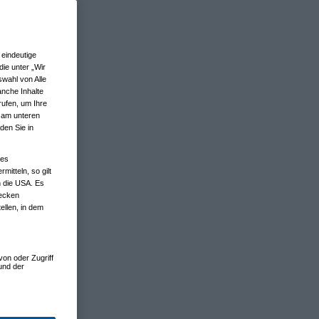
eindeutige
ie unter „Wir
wahl von Alle
anche Inhalte
rufen, um Ihre
n am unteren
den Sie in
nes
tteln, so gilt
n die USA. Es
wecken
ellen, in dem
von oder Zugriff
und der