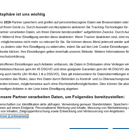
___________________
atsphäre ist uns wichtig
ere
1019
-Partner speichern und greifen auf personenbezogene Daten wie Browserdaten oder 
f Ihrem Gerät zu. Durch Auswahl von Akzeptieren aktivieren Sie Tracking-Technologien für d
artner verarbeiten Daten, um Ihnen Dienste bereitzustellen“ aufgeführten Zwecke. Durch Aus
 Widerruf Ihrer Einwilligung werden diese deaktiviert. Wenn Tracker deaktiviert sind, sind m
 möglicherweise nicht mehr so relevant für Sie. Sie können dieses Menü jederzeit wieder auf
 zu ändern oder Ihre Einwilligung zu widerrufen, indem Sie auf den Link Cookie-Einstellunge
, 11:32:52)
eite klicken. Ihre Einstellungen gelten innerhalb unseres Website. Weitere Informationen fin
, 11:35:10)
nschutzerklärung.
.12.2008, 11:37:53)
etroffenen Einstellungen auch Anbieter umfassen, die Daten in Drittstaaten ohne Vorliegen ei
2008, 12:40:07)
am 21.12.2008, 12:43:46)
itsbeschlusses gem Art 45 DSGVO und ohne geeignete Garantien gem Art 46 DSGVO übermi
1.12.2008, 12:46:42)
gung auch hierfür (Art 49 Abs 1 lit a DSGVO). Dies gilt insbesondere für Datenübermittlungen i
 21.12.2008, 12:48:51)
esondere das Risiko, dass Ihre Daten durch Behörden zu Kontroll- und zu Überwachungsz
er
am 21.12.2008, 15:29:14)
werden können, möglicherweise auch ohne Rechtsbehelfsmöglichkeiten. Dies können Sie abst
rash
am 21.12.2008, 12:49:41)
eweiligen Anbieter in der Liste keine Einwilligung abgeben.
er
am 21.12.2008, 12:59:58)
.0
am 22.12.2008, 19:52:16)
nsere Partner verarbeiten Daten, um Folgendes bereitzustellen:
er
am 22.12.2008, 20:38:25)
Pooh
am 22.12.2008, 20:56:19)
enschaften zur Identifikation aktiv abfragen. Verwendung genauer Standortdaten. Speichern 
ionen auf einem Endgerät. Personalisierte Werbung und Inhalte, Messung von Werbeleistung 
are_Crash
am 22.12.2008, 21:01:14)
von Inhalten, Zielgruppenforschung sowie Entwicklung und Verbesserung von Angeboten.
nnie_Pooh
am 22.12.2008, 21:06:19)
rtner (Lieferanten)
Hardware_Crash
am 22.12.2008, 21:26:38)
.
(
Winnie_Pooh
am 22.12.2008, 21:38:05)
en..
(
Hardware_Crash
am 22.12.2008, 21:40:27)