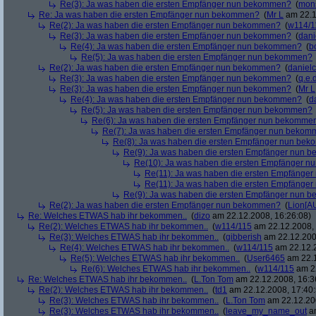
Re(3): Ja was haben die ersten Empfänger nun bekommen?
(
mon
Re: Ja was haben die ersten Empfänger nun bekommen?
(
Mr L
am 22.1
Re(2): Ja was haben die ersten Empfänger nun bekommen?
(
w114/1
Re(3): Ja was haben die ersten Empfänger nun bekommen?
(
dani
Re(4): Ja was haben die ersten Empfänger nun bekommen?
(
b
Re(5): Ja was haben die ersten Empfänger nun bekommen?
Re(2): Ja was haben die ersten Empfänger nun bekommen?
(
danielc
Re(3): Ja was haben die ersten Empfänger nun bekommen?
(
q.e.d
Re(3): Ja was haben die ersten Empfänger nun bekommen?
(
Mr L
Re(4): Ja was haben die ersten Empfänger nun bekommen?
(
d
Re(5): Ja was haben die ersten Empfänger nun bekommen?
Re(6): Ja was haben die ersten Empfänger nun bekomme
Re(7): Ja was haben die ersten Empfänger nun beko
Re(8): Ja was haben die ersten Empfänger nun be
Re(9): Ja was haben die ersten Empfänger nun
Re(10): Ja was haben die ersten Empfänger 
Re(11): Ja was haben die ersten Empfänge
Re(11): Ja was haben die ersten Empfänge
Re(9): Ja was haben die ersten Empfänger nun
Re(2): Ja was haben die ersten Empfänger nun bekommen?
(
Lion[A
Re: Welches ETWAS hab ihr bekommen..
(
dizo
am 22.12.2008, 16:26:08)
Re(2): Welches ETWAS hab ihr bekommen..
(
w114/115
am 22.12.2008, 
Re(3): Welches ETWAS hab ihr bekommen..
(
gibberish
am 22.12.200
Re(4): Welches ETWAS hab ihr bekommen..
(
w114/115
am 22.12.2
Re(5): Welches ETWAS hab ihr bekommen..
(
User6465
am 22.1
Re(6): Welches ETWAS hab ihr bekommen..
(
w114/115
am 22
Re: Welches ETWAS hab ihr bekommen..
(
L.Ton Tom
am 22.12.2008, 16:3
Re(2): Welches ETWAS hab ihr bekommen..
(
td1
am 22.12.2008, 17:40:
Re(3): Welches ETWAS hab ihr bekommen..
(
L.Ton Tom
am 22.12.200
Re(3): Welches ETWAS hab ihr bekommen..
(
leave_my_name_out
am