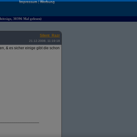
Impressum
|
Werbung
iträge, 30396 Mal gelesen)
Silent_Razr
21.12.2008, 11:19:18
, & es sicher einige gibt die schon
___________________