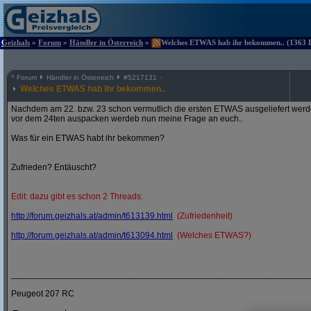
Geizhals
»
Forum
»
Händler in Österreich
»
Welches ETWAS hab ihr bekommen.. (1363 Be
^
Forum
Händler in Österreich
#
5217131
Welches ETWAS hab ihr bekommen..
Nachdem am 22. bzw. 23 schon vermutlich die ersten ETWAS ausgeliefert werden
vor dem 24ten auspacken werdeb nun meine Frage an euch..
Was für ein ETWAS habt ihr bekommen?
Zufrieden? Entäuscht?
Edit: dazu gibt es schon 2 Threads:
http:/
/
forum.geizhals.at/
admin/
t613139.html
(Zufriedenheit)
http:/
/
forum.geizhals.at/
admin/
t613094.html
(Welches ETWAS?)
_____________________________________________________________
Peugeot 207 RC