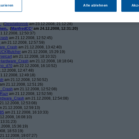
ch.v2.0
am 23.12.2008, 01:58:09)
ris
am 23.12.2008, 08:25:26)
gurieren
Alle ablehnen
Akz
solationrob
am 23.12.2008, 11:27:14)
monster23
am 23.12.2008, 12:01:47)
hometech.v2.0
am 23.12.2008, 15:53:58)
.
(
Desolationrob
am 23.12.2008, 21:12:28)
men..
(
ManfredCC²
am 24.12.2008, 12:31:20)
1.12.2008, 12:50:37)
rash
am 21.12.2008, 12:52:45)
t
am 21.12.2008, 12:57:59)
are_Crash
am 21.12.2008, 13:42:40)
UCK]Butcher
am 21.12.2008, 15:29:19)
nielcart
am 21.12.2008, 18:10:32)
Hardware_Crash
am 21.12.2008, 18:18:04)
no_d70
am 22.12.2008, 16:10:52)
.12.2008, 12:47:48)
1.12.2008, 12:49:18)
sh
am 21.12.2008, 12:50:52)
am 21.12.2008, 12:51:26)
e_Crash
am 21.12.2008, 12:52:08)
_Razr
am 21.12.2008, 12:52:59)
rdware_Crash
am 21.12.2008, 12:54:08)
1.12.2008, 12:53:08)
 21.12.2008, 12:59:13)
85
am 21.12.2008, 16:10:33)
12.2008, 16:08:10)
13:31:23)
.2008, 15:36:19)
08, 18:53:19)
21.12.2008, 19:07:27)