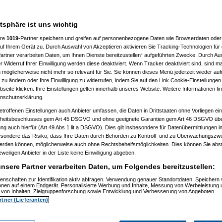
___________________
atsphäre ist uns wichtig
ere
1019
-Partner speichern und greifen auf personenbezogene Daten wie Browserdaten oder 
f Ihrem Gerät zu. Durch Auswahl von Akzeptieren aktivieren Sie Tracking-Technologien für d
artner verarbeiten Daten, um Ihnen Dienste bereitzustellen“ aufgeführten Zwecke. Durch Aus
 Widerruf Ihrer Einwilligung werden diese deaktiviert. Wenn Tracker deaktiviert sind, sind m
 möglicherweise nicht mehr so relevant für Sie. Sie können dieses Menü jederzeit wieder auf
 zu ändern oder Ihre Einwilligung zu widerrufen, indem Sie auf den Link Cookie-Einstellunge
, 11:32:52)
eite klicken. Ihre Einstellungen gelten innerhalb unseres Website. Weitere Informationen fin
, 11:35:10)
nschutzerklärung.
.12.2008, 11:37:53)
etroffenen Einstellungen auch Anbieter umfassen, die Daten in Drittstaaten ohne Vorliegen ei
2008, 12:40:07)
am 21.12.2008, 12:43:46)
itsbeschlusses gem Art 45 DSGVO und ohne geeignete Garantien gem Art 46 DSGVO übermi
1.12.2008, 12:46:42)
gung auch hierfür (Art 49 Abs 1 lit a DSGVO). Dies gilt insbesondere für Datenübermittlungen i
 21.12.2008, 12:48:51)
esondere das Risiko, dass Ihre Daten durch Behörden zu Kontroll- und zu Überwachungsz
er
am 21.12.2008, 15:29:14)
werden können, möglicherweise auch ohne Rechtsbehelfsmöglichkeiten. Dies können Sie abst
rash
am 21.12.2008, 12:49:41)
eweiligen Anbieter in der Liste keine Einwilligung abgeben.
er
am 21.12.2008, 12:59:58)
.0
am 22.12.2008, 19:52:16)
nsere Partner verarbeiten Daten, um Folgendes bereitzustellen:
er
am 22.12.2008, 20:38:25)
Pooh
am 22.12.2008, 20:56:19)
enschaften zur Identifikation aktiv abfragen. Verwendung genauer Standortdaten. Speichern 
ionen auf einem Endgerät. Personalisierte Werbung und Inhalte, Messung von Werbeleistung 
are_Crash
am 22.12.2008, 21:01:14)
von Inhalten, Zielgruppenforschung sowie Entwicklung und Verbesserung von Angeboten.
nnie_Pooh
am 22.12.2008, 21:06:19)
rtner (Lieferanten)
Hardware_Crash
am 22.12.2008, 21:26:38)
.
(
Winnie_Pooh
am 22.12.2008, 21:38:05)
en..
(
Hardware_Crash
am 22.12.2008, 21:40:27)