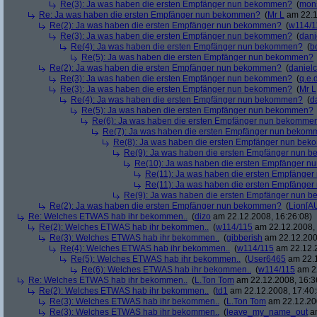
Re(3): Ja was haben die ersten Empfänger nun bekommen?
(
mon
Re: Ja was haben die ersten Empfänger nun bekommen?
(
Mr L
am 22.1
Re(2): Ja was haben die ersten Empfänger nun bekommen?
(
w114/1
Re(3): Ja was haben die ersten Empfänger nun bekommen?
(
dani
Re(4): Ja was haben die ersten Empfänger nun bekommen?
(
b
Re(5): Ja was haben die ersten Empfänger nun bekommen?
Re(2): Ja was haben die ersten Empfänger nun bekommen?
(
danielc
Re(3): Ja was haben die ersten Empfänger nun bekommen?
(
q.e.d
Re(3): Ja was haben die ersten Empfänger nun bekommen?
(
Mr L
Re(4): Ja was haben die ersten Empfänger nun bekommen?
(
d
Re(5): Ja was haben die ersten Empfänger nun bekommen?
Re(6): Ja was haben die ersten Empfänger nun bekomme
Re(7): Ja was haben die ersten Empfänger nun beko
Re(8): Ja was haben die ersten Empfänger nun be
Re(9): Ja was haben die ersten Empfänger nun
Re(10): Ja was haben die ersten Empfänger 
Re(11): Ja was haben die ersten Empfänge
Re(11): Ja was haben die ersten Empfänge
Re(9): Ja was haben die ersten Empfänger nun
Re(2): Ja was haben die ersten Empfänger nun bekommen?
(
Lion[A
Re: Welches ETWAS hab ihr bekommen..
(
dizo
am 22.12.2008, 16:26:08)
Re(2): Welches ETWAS hab ihr bekommen..
(
w114/115
am 22.12.2008, 
Re(3): Welches ETWAS hab ihr bekommen..
(
gibberish
am 22.12.200
Re(4): Welches ETWAS hab ihr bekommen..
(
w114/115
am 22.12.2
Re(5): Welches ETWAS hab ihr bekommen..
(
User6465
am 22.1
Re(6): Welches ETWAS hab ihr bekommen..
(
w114/115
am 22
Re: Welches ETWAS hab ihr bekommen..
(
L.Ton Tom
am 22.12.2008, 16:3
Re(2): Welches ETWAS hab ihr bekommen..
(
td1
am 22.12.2008, 17:40:
Re(3): Welches ETWAS hab ihr bekommen..
(
L.Ton Tom
am 22.12.200
Re(3): Welches ETWAS hab ihr bekommen..
(
leave_my_name_out
am