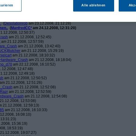
ch.v2.0
am 23.12.2008, 01:58:09)
ris
am 23.12.2008, 08:25:26)
gurieren
Alle ablehnen
Akz
solationrob
am 23.12.2008, 11:27:14)
monster23
am 23.12.2008, 12:01:47)
hometech.v2.0
am 23.12.2008, 15:53:58)
.
(
Desolationrob
am 23.12.2008, 21:12:28)
men..
(
ManfredCC²
am 24.12.2008, 12:31:20)
1.12.2008, 12:50:37)
rash
am 21.12.2008, 12:52:45)
t
am 21.12.2008, 12:57:59)
are_Crash
am 21.12.2008, 13:42:40)
UCK]Butcher
am 21.12.2008, 15:29:19)
nielcart
am 21.12.2008, 18:10:32)
Hardware_Crash
am 21.12.2008, 18:18:04)
no_d70
am 22.12.2008, 16:10:52)
.12.2008, 12:47:48)
1.12.2008, 12:49:18)
sh
am 21.12.2008, 12:50:52)
am 21.12.2008, 12:51:26)
e_Crash
am 21.12.2008, 12:52:08)
_Razr
am 21.12.2008, 12:52:59)
rdware_Crash
am 21.12.2008, 12:54:08)
1.12.2008, 12:53:08)
 21.12.2008, 12:59:13)
85
am 21.12.2008, 16:10:33)
12.2008, 16:08:10)
13:31:23)
.2008, 15:36:19)
08, 18:53:19)
21.12.2008, 19:07:27)