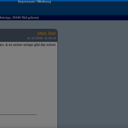
Impressum
|
Werbung
iträge, 30446 Mal gelesen)
Silent_Razr
21.12.2008, 11:19:18
, & es sicher einige gibt die schon
___________________