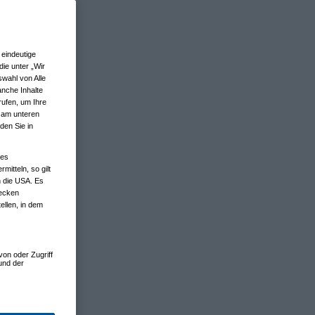
eindeutige
ie unter „Wir
wahl von Alle
anche Inhalte
rufen, um Ihre
n am unteren
den Sie in
nes
tteln, so gilt
n die USA. Es
wecken
ellen, in dem
von oder Zugriff
und der