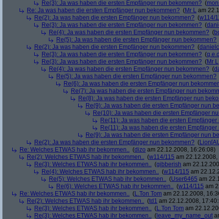
Re(3): Ja was haben die ersten Empfänger nun bekommen?
(
mon
Re: Ja was haben die ersten Empfänger nun bekommen?
(
Mr L
am 22.1
Re(2): Ja was haben die ersten Empfänger nun bekommen?
(
w114/1
Re(3): Ja was haben die ersten Empfänger nun bekommen?
(
dani
Re(4): Ja was haben die ersten Empfänger nun bekommen?
(
b
Re(5): Ja was haben die ersten Empfänger nun bekommen?
Re(2): Ja was haben die ersten Empfänger nun bekommen?
(
danielc
Re(3): Ja was haben die ersten Empfänger nun bekommen?
(
q.e.d
Re(3): Ja was haben die ersten Empfänger nun bekommen?
(
Mr L
Re(4): Ja was haben die ersten Empfänger nun bekommen?
(
d
Re(5): Ja was haben die ersten Empfänger nun bekommen?
Re(6): Ja was haben die ersten Empfänger nun bekomme
Re(7): Ja was haben die ersten Empfänger nun beko
Re(8): Ja was haben die ersten Empfänger nun be
Re(9): Ja was haben die ersten Empfänger nun
Re(10): Ja was haben die ersten Empfänger 
Re(11): Ja was haben die ersten Empfänge
Re(11): Ja was haben die ersten Empfänge
Re(9): Ja was haben die ersten Empfänger nun
Re(2): Ja was haben die ersten Empfänger nun bekommen?
(
Lion[A
Re: Welches ETWAS hab ihr bekommen..
(
dizo
am 22.12.2008, 16:26:08)
Re(2): Welches ETWAS hab ihr bekommen..
(
w114/115
am 22.12.2008, 
Re(3): Welches ETWAS hab ihr bekommen..
(
gibberish
am 22.12.200
Re(4): Welches ETWAS hab ihr bekommen..
(
w114/115
am 22.12.2
Re(5): Welches ETWAS hab ihr bekommen..
(
User6465
am 22.1
Re(6): Welches ETWAS hab ihr bekommen..
(
w114/115
am 22
Re: Welches ETWAS hab ihr bekommen..
(
L.Ton Tom
am 22.12.2008, 16:3
Re(2): Welches ETWAS hab ihr bekommen..
(
td1
am 22.12.2008, 17:40:
Re(3): Welches ETWAS hab ihr bekommen..
(
L.Ton Tom
am 22.12.200
Re(3): Welches ETWAS hab ihr bekommen..
(
leave_my_name_out
am