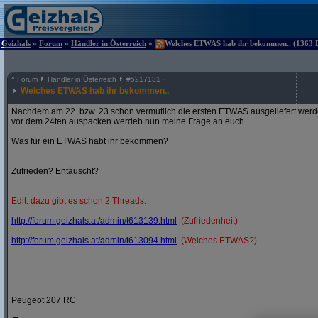
Geizhals
»
Forum
»
Händler in Österreich
»
Welches ETWAS hab ihr bekommen.. (1363 Be
^
Forum
Händler in Österreich
#
5217131
Welches ETWAS hab ihr bekommen..
Nachdem am 22. bzw. 23 schon vermutlich die ersten ETWAS ausgeliefert werden
vor dem 24ten auspacken werdeb nun meine Frage an euch..
Was für ein ETWAS habt ihr bekommen?
Zufrieden? Entäuscht?
Edit: dazu gibt es schon 2 Threads:
http:/
/
forum.geizhals.at/
admin/
t613139.html
(Zufriedenheit)
http:/
/
forum.geizhals.at/
admin/
t613094.html
(Welches ETWAS?)
_____________________________________________________________
Peugeot 207 RC