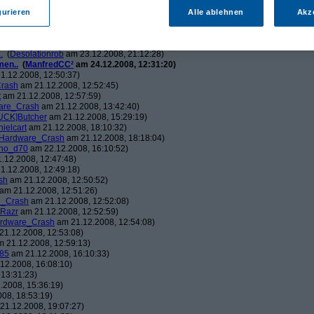
ch.v2.0
am 23.12.2008, 01:58:09)
ris
am 23.12.2008, 08:25:26)
gurieren
Alle ablehnen
Akz
solationrob
am 23.12.2008, 11:27:14)
monster23
am 23.12.2008, 12:01:47)
hometech.v2.0
am 23.12.2008, 15:53:58)
.
(
Desolationrob
am 23.12.2008, 21:12:28)
men..
(
ManfredCC²
am 24.12.2008, 12:31:20)
1.12.2008, 12:50:37)
rash
am 21.12.2008, 12:52:45)
t
am 21.12.2008, 12:57:59)
are_Crash
am 21.12.2008, 13:42:40)
UCK]Butcher
am 21.12.2008, 15:29:19)
nielcart
am 21.12.2008, 18:10:32)
Hardware_Crash
am 21.12.2008, 18:18:04)
no_d70
am 22.12.2008, 16:10:52)
.12.2008, 12:47:48)
1.12.2008, 12:49:18)
sh
am 21.12.2008, 12:50:52)
am 21.12.2008, 12:51:26)
e_Crash
am 21.12.2008, 12:52:08)
_Razr
am 21.12.2008, 12:52:59)
rdware_Crash
am 21.12.2008, 12:54:08)
1.12.2008, 12:53:08)
 21.12.2008, 12:59:13)
85
am 21.12.2008, 16:10:33)
12.2008, 16:08:10)
13:31:23)
.2008, 15:36:19)
08, 18:53:19)
21.12.2008, 19:07:27)