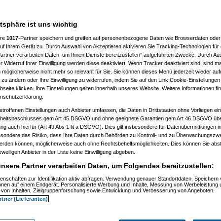
___________________
atsphäre ist uns wichtig
ere
1017
-Partner speichern und greifen auf personenbezogene Daten wie Browserdaten oder 
f Ihrem Gerät zu. Durch Auswahl von Akzeptieren aktivieren Sie Tracking-Technologien für d
artner verarbeiten Daten, um Ihnen Dienste bereitzustellen“ aufgeführten Zwecke. Durch Aus
 Widerruf Ihrer Einwilligung werden diese deaktiviert. Wenn Tracker deaktiviert sind, sind m
 möglicherweise nicht mehr so relevant für Sie. Sie können dieses Menü jederzeit wieder auf
 zu ändern oder Ihre Einwilligung zu widerrufen, indem Sie auf den Link Cookie-Einstellunge
, 11:32:52)
eite klicken. Ihre Einstellungen gelten innerhalb unseres Website. Weitere Informationen fin
, 11:35:10)
nschutzerklärung.
.12.2008, 11:37:53)
etroffenen Einstellungen auch Anbieter umfassen, die Daten in Drittstaaten ohne Vorliegen ei
2008, 12:40:07)
am 21.12.2008, 12:43:46)
itsbeschlusses gem Art 45 DSGVO und ohne geeignete Garantien gem Art 46 DSGVO übermi
1.12.2008, 12:46:42)
gung auch hierfür (Art 49 Abs 1 lit a DSGVO). Dies gilt insbesondere für Datenübermittlungen i
 21.12.2008, 12:48:51)
esondere das Risiko, dass Ihre Daten durch Behörden zu Kontroll- und zu Überwachungsz
er
am 21.12.2008, 15:29:14)
werden können, möglicherweise auch ohne Rechtsbehelfsmöglichkeiten. Dies können Sie abst
rash
am 21.12.2008, 12:49:41)
eweiligen Anbieter in der Liste keine Einwilligung abgeben.
er
am 21.12.2008, 12:59:58)
.0
am 22.12.2008, 19:52:16)
nsere Partner verarbeiten Daten, um Folgendes bereitzustellen:
er
am 22.12.2008, 20:38:25)
Pooh
am 22.12.2008, 20:56:19)
enschaften zur Identifikation aktiv abfragen. Verwendung genauer Standortdaten. Speichern 
ionen auf einem Endgerät. Personalisierte Werbung und Inhalte, Messung von Werbeleistung 
are_Crash
am 22.12.2008, 21:01:14)
von Inhalten, Zielgruppenforschung sowie Entwicklung und Verbesserung von Angeboten.
nnie_Pooh
am 22.12.2008, 21:06:19)
rtner (Lieferanten)
Hardware_Crash
am 22.12.2008, 21:26:38)
.
(
Winnie_Pooh
am 22.12.2008, 21:38:05)
en..
(
Hardware_Crash
am 22.12.2008, 21:40:27)