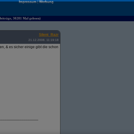
Impressum
|
Werbung
iträge, 30281 Mal gelesen)
Silent_Razr
21.12.2008, 11:19:18
, & es sicher einige gibt die schon
___________________