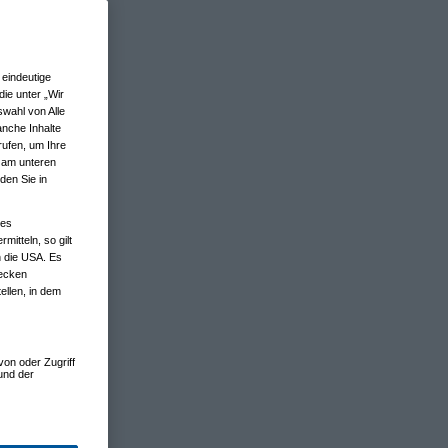
eindeutige
ie unter „Wir
wahl von Alle
anche Inhalte
rufen, um Ihre
n am unteren
den Sie in
nes
tteln, so gilt
n die USA. Es
wecken
ellen, in dem
von oder Zugriff
und der