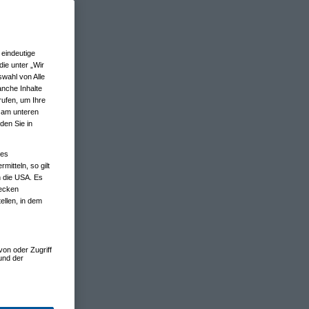
eindeutige
ie unter „Wir
wahl von Alle
anche Inhalte
rufen, um Ihre
n am unteren
den Sie in
nes
tteln, so gilt
n die USA. Es
wecken
ellen, in dem
von oder Zugriff
und der