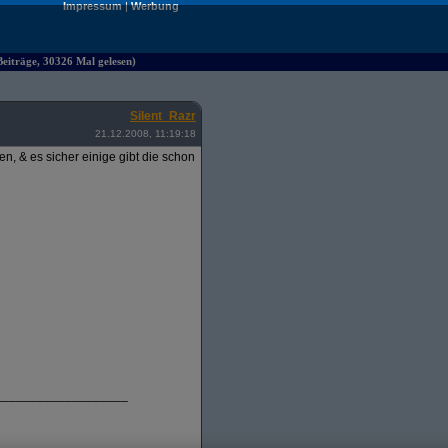
Impressum
|
Werbung
iträge, 30326 Mal gelesen)
Silent_Razr
21.12.2008, 11:19:18
, & es sicher einige gibt die schon
___________________