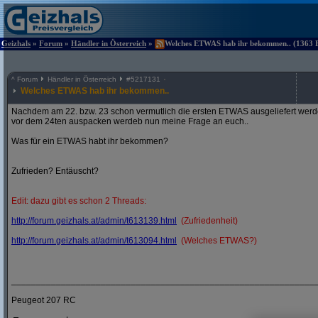
Geizhals
»
Forum
»
Händler in Österreich
»
Welches ETWAS hab ihr bekommen.. (1363 Be
^
Forum
Händler in Österreich
#
5217131
Welches ETWAS hab ihr bekommen..
Nachdem am 22. bzw. 23 schon vermutlich die ersten ETWAS ausgeliefert werden
vor dem 24ten auspacken werdeb nun meine Frage an euch..
Was für ein ETWAS habt ihr bekommen?
Zufrieden? Entäuscht?
Edit: dazu gibt es schon 2 Threads:
http:/
/
forum.geizhals.at/
admin/
t613139.html
(Zufriedenheit)
http:/
/
forum.geizhals.at/
admin/
t613094.html
(Welches ETWAS?)
_____________________________________________________________
Peugeot 207 RC