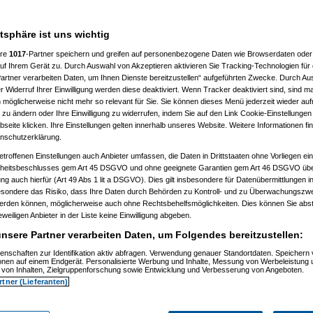
___________________
atsphäre ist uns wichtig
ere
1017
-Partner speichern und greifen auf personenbezogene Daten wie Browserdaten oder 
f Ihrem Gerät zu. Durch Auswahl von Akzeptieren aktivieren Sie Tracking-Technologien für d
artner verarbeiten Daten, um Ihnen Dienste bereitzustellen“ aufgeführten Zwecke. Durch Aus
 Widerruf Ihrer Einwilligung werden diese deaktiviert. Wenn Tracker deaktiviert sind, sind m
 möglicherweise nicht mehr so relevant für Sie. Sie können dieses Menü jederzeit wieder auf
 zu ändern oder Ihre Einwilligung zu widerrufen, indem Sie auf den Link Cookie-Einstellunge
, 11:32:52)
eite klicken. Ihre Einstellungen gelten innerhalb unseres Website. Weitere Informationen fin
, 11:35:10)
nschutzerklärung.
.12.2008, 11:37:53)
etroffenen Einstellungen auch Anbieter umfassen, die Daten in Drittstaaten ohne Vorliegen ei
2008, 12:40:07)
am 21.12.2008, 12:43:46)
itsbeschlusses gem Art 45 DSGVO und ohne geeignete Garantien gem Art 46 DSGVO übermi
1.12.2008, 12:46:42)
gung auch hierfür (Art 49 Abs 1 lit a DSGVO). Dies gilt insbesondere für Datenübermittlungen i
 21.12.2008, 12:48:51)
esondere das Risiko, dass Ihre Daten durch Behörden zu Kontroll- und zu Überwachungsz
er
am 21.12.2008, 15:29:14)
werden können, möglicherweise auch ohne Rechtsbehelfsmöglichkeiten. Dies können Sie abst
rash
am 21.12.2008, 12:49:41)
eweiligen Anbieter in der Liste keine Einwilligung abgeben.
er
am 21.12.2008, 12:59:58)
.0
am 22.12.2008, 19:52:16)
nsere Partner verarbeiten Daten, um Folgendes bereitzustellen:
er
am 22.12.2008, 20:38:25)
Pooh
am 22.12.2008, 20:56:19)
enschaften zur Identifikation aktiv abfragen. Verwendung genauer Standortdaten. Speichern 
ionen auf einem Endgerät. Personalisierte Werbung und Inhalte, Messung von Werbeleistung 
are_Crash
am 22.12.2008, 21:01:14)
von Inhalten, Zielgruppenforschung sowie Entwicklung und Verbesserung von Angeboten.
nnie_Pooh
am 22.12.2008, 21:06:19)
rtner (Lieferanten)
Hardware_Crash
am 22.12.2008, 21:26:38)
.
(
Winnie_Pooh
am 22.12.2008, 21:38:05)
en..
(
Hardware_Crash
am 22.12.2008, 21:40:27)