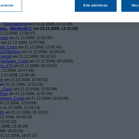
ch.v2.0
am 23.12.2008, 01:58:09)
ris
am 23.12.2008, 08:25:26)
gurieren
Alle ablehnen
Akz
solationrob
am 23.12.2008, 11:27:14)
monster23
am 23.12.2008, 12:01:47)
hometech.v2.0
am 23.12.2008, 15:53:58)
.
(
Desolationrob
am 23.12.2008, 21:12:28)
men..
(
ManfredCC²
am 24.12.2008, 12:31:20)
1.12.2008, 12:50:37)
rash
am 21.12.2008, 12:52:45)
t
am 21.12.2008, 12:57:59)
are_Crash
am 21.12.2008, 13:42:40)
UCK]Butcher
am 21.12.2008, 15:29:19)
nielcart
am 21.12.2008, 18:10:32)
Hardware_Crash
am 21.12.2008, 18:18:04)
no_d70
am 22.12.2008, 16:10:52)
.12.2008, 12:47:48)
1.12.2008, 12:49:18)
sh
am 21.12.2008, 12:50:52)
am 21.12.2008, 12:51:26)
e_Crash
am 21.12.2008, 12:52:08)
_Razr
am 21.12.2008, 12:52:59)
rdware_Crash
am 21.12.2008, 12:54:08)
1.12.2008, 12:53:08)
 21.12.2008, 12:59:13)
85
am 21.12.2008, 16:10:33)
12.2008, 16:08:10)
13:31:23)
.2008, 15:36:19)
08, 18:53:19)
21.12.2008, 19:07:27)