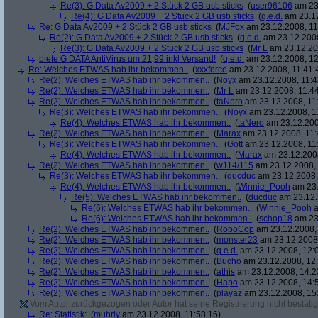
Re(3): G Data Av2009 + 2 Stück 2 GB usb sticks
(
user96106
am 23.
Re(4): G Data Av2009 + 2 Stück 2 GB usb sticks
(
q.e.d.
am 23.12
Re: G Data Av2009 + 2 Stück 2 GB usb sticks
(
MJFox
am 23.12.2008, 11
Re(2): G Data Av2009 + 2 Stück 2 GB usb sticks
(
q.e.d.
am 23.12.2008
Re(3): G Data Av2009 + 2 Stück 2 GB usb sticks
(
Mr L
am 23.12.20
biete G DATA AntiVirus um 21,99 inkl Versand!
(
q.e.d.
am 23.12.2008, 12
Re: Welches ETWAS hab ihr bekommen..
(
xxxforce
am 23.12.2008, 11:41:
Re(2): Welches ETWAS hab ihr bekommen..
(
Noyx
am 23.12.2008, 11:4
Re(2): Welches ETWAS hab ihr bekommen..
(
Mr L
am 23.12.2008, 11:44
Re(2): Welches ETWAS hab ihr bekommen..
(
taNero
am 23.12.2008, 11
Re(3): Welches ETWAS hab ihr bekommen..
(
Noyx
am 23.12.2008, 1
Re(4): Welches ETWAS hab ihr bekommen..
(
taNero
am 23.12.200
Re(2): Welches ETWAS hab ihr bekommen..
(
Marax
am 23.12.2008, 11:
Re(3): Welches ETWAS hab ihr bekommen..
(
Gott
am 23.12.2008, 11
Re(4): Welches ETWAS hab ihr bekommen..
(
Marax
am 23.12.2008
Re(2): Welches ETWAS hab ihr bekommen..
(
w114/115
am 23.12.2008, 
Re(3): Welches ETWAS hab ihr bekommen..
(
ducduc
am 23.12.2008,
Re(4): Welches ETWAS hab ihr bekommen..
(
Winnie_Pooh
am 23.
Re(5): Welches ETWAS hab ihr bekommen..
(
ducduc
am 23.12.
Re(6): Welches ETWAS hab ihr bekommen..
(
Winnie_Pooh
a
Re(6): Welches ETWAS hab ihr bekommen..
(
schop18
am 23.
Re(2): Welches ETWAS hab ihr bekommen..
(
RoboCop
am 23.12.2008, 
Re(2): Welches ETWAS hab ihr bekommen..
(
monster23
am 23.12.2008,
Re(2): Welches ETWAS hab ihr bekommen..
(
q.e.d.
am 23.12.2008, 12:
Re(2): Welches ETWAS hab ihr bekommen..
(
Bucho
am 23.12.2008, 12:
Re(2): Welches ETWAS hab ihr bekommen..
(
athis
am 23.12.2008, 14:2
Re(2): Welches ETWAS hab ihr bekommen..
(
Hapo
am 23.12.2008, 14:
Re(2): Welches ETWAS hab ihr bekommen..
(
playaz
am 23.12.2008, 15
Vom Autor zurückgezogen oder Autor hat seine Registrierung nicht bestätig
Re: Statistik:
(
muhrly
am 23.12.2008, 11:58:16)