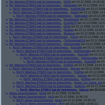
Re: Welches ETWAS hab ihr bekommen..
(
OSSI
am 23.12.2008, 14:16:18)
Re: Welches ETWAS hab ihr bekommen..
(
darksaber
am 23.12.2008, 14:2
Re(2): Welches ETWAS hab ihr bekommen..
(
user96106
am 23.12.2008,
Re(2): Welches ETWAS hab ihr bekommen..
(
hariw
am 23.12.2008, 14:
Re(3): Welches ETWAS hab ihr bekommen..
(
darksaber
am 23.12.200
Re: Welches ETWAS hab ihr bekommen..
(
Kackwiesel
am 23.12.2008, 14:
Re: Welches ETWAS hab ihr bekommen..
(
Lion[AUT]
am 23.12.2008, 14:2
Re: Welches ETWAS hab ihr bekommen..
(
Diall
am 23.12.2008, 14:23:32)
Re: Welches ETWAS hab ihr bekommen..
(
Kuebel
am 23.12.2008, 14:26:1
Re: Welches ETWAS hab ihr bekommen..
(
Bumzua
am 23.12.2008, 14:28:
Re(2): Welches ETWAS hab ihr bekommen..
(
chray
am 23.12.2008, 14:
Re: Welches ETWAS hab ihr bekommen..
(
Technofreak018
am 23.12.2008,
Re: Welches ETWAS hab ihr bekommen..
(
jobnavigator
am 23.12.2008, 14
Re(2): Welches ETWAS hab ihr bekommen..
(
hansi99
am 23.12.2008, 1
Re(3): Welches ETWAS hab ihr bekommen..
(
jobnavigator
am 23.12.2
Re(4): Welches ETWAS hab ihr bekommen..
(
hansi99
am 23.12.20
Re(5): Welches ETWAS hab ihr bekommen..
(
jobnavigator
am 23
Re(6): Welches ETWAS hab ihr bekommen..
(
hansi99
am 23.
Re: Welches ETWAS hab ihr bekommen..
(
OoPee
am 23.12.2008, 14:31:3
Re(2): Welches ETWAS hab ihr bekommen..
(
playaz
am 23.12.2008, 14
Re(3): Welches ETWAS hab ihr bekommen..
(
OoPee
am 23.12.2008, 
Re(4): Welches ETWAS hab ihr bekommen..
(
playaz
am 23.12.200
Re(5): Welches ETWAS hab ihr bekommen..
(
OoPee
am 23.12.2
Re(3): Welches ETWAS hab ihr bekommen..
(
leave_my_name_out
am
Re(3): Welches ETWAS hab ihr bekommen..
(
xxxforce
am 23.12.2008
Re(4): Welches ETWAS hab ihr bekommen..
(
playaz
am 24.12.20
kleine Zwischenbilanz
(
brösl
am 23.12.2008, 14:34:05)
Re: kleine Zwischenbilanz
(
AVS
am 23.12.2008, 14:36:14)
Re(2): kleine Zwischenbilanz
(
brösl
am 23.12.2008, 14:38:13)
Re(3): kleine Zwischenbilanz
(
AVS
am 23.12.2008, 14:40:11)