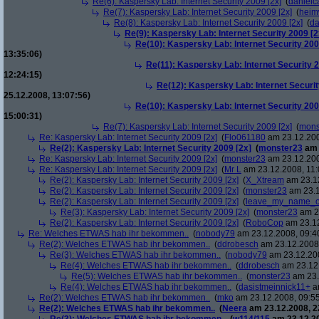
Re(6): Kaspersky Lab: Internet Security 2009 [2x]
(
danielc
Re(7): Kaspersky Lab: Internet Security 2009 [2x]
(
heim
Re(8): Kaspersky Lab: Internet Security 2009 [2x]
(
da
Re(9): Kaspersky Lab: Internet Security 2009 [2
Re(10): Kaspersky Lab: Internet Security 200
13:35:06)
Re(11): Kaspersky Lab: Internet Security 2
12:24:15)
Re(12): Kaspersky Lab: Internet Securit
25.12.2008, 13:07:56)
Re(10): Kaspersky Lab: Internet Security 200
15:00:31)
Re(7): Kaspersky Lab: Internet Security 2009 [2x]
(
mons
Re: Kaspersky Lab: Internet Security 2009 [2x]
(
Flo061180
am 23.12.200
Re(2): Kaspersky Lab: Internet Security 2009 [2x]
(
monster23
am 
Re: Kaspersky Lab: Internet Security 2009 [2x]
(
monster23
am 23.12.200
Re: Kaspersky Lab: Internet Security 2009 [2x]
(
Mr L
am 23.12.2008, 11:
Re(2): Kaspersky Lab: Internet Security 2009 [2x]
(
X_Xtream
am 23.12
Re(2): Kaspersky Lab: Internet Security 2009 [2x]
(
monster23
am 23.1
Re(2): Kaspersky Lab: Internet Security 2009 [2x]
(
leave_my_name_o
Re(3): Kaspersky Lab: Internet Security 2009 [2x]
(
monster23
am 23
Re(2): Kaspersky Lab: Internet Security 2009 [2x]
(
RoboCop
am 23.12
Re: Welches ETWAS hab ihr bekommen..
(
nobody79
am 23.12.2008, 09:4
Re(2): Welches ETWAS hab ihr bekommen..
(
ddrobesch
am 23.12.2008,
Re(3): Welches ETWAS hab ihr bekommen..
(
nobody79
am 23.12.200
Re(4): Welches ETWAS hab ihr bekommen..
(
ddrobesch
am 23.12.
Re(5): Welches ETWAS hab ihr bekommen..
(
monster23
am 23.
Re(4): Welches ETWAS hab ihr bekommen..
(
dasistmeinnick11+
am
Re(2): Welches ETWAS hab ihr bekommen..
(
mko
am 23.12.2008, 09:55
Re(2): Welches ETWAS hab ihr bekommen..
(
Neera
am 23.12.2008, 2