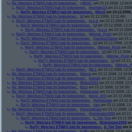
Re: Welches ETWAS hab ihr bekommen..
(
-MiniC-
am 23.12.2008, 12:04:0
Re(2): Welches ETWAS hab ihr bekommen..
(
monster23
am 23.12.2008,
Re(3): Welches ETWAS hab ihr bekommen..
(
RevX
am 24.12.2008,
Re: Welches ETWAS hab ihr bekommen..
(
zf
am 23.12.2008, 12:11:46)
Re(2): Welches ETWAS hab ihr bekommen..
(
q.e.d.
am 23.12.2008, 12:
Re(3): Welches ETWAS hab ihr bekommen..
(
zf
am 23.12.2008, 12:2
Re(4): Welches ETWAS hab ihr bekommen..
(
q.e.d.
am 23.12.2008,
Re(2): Welches ETWAS hab ihr bekommen..
(
Winnie_Pooh
am 23.12.20
Re(3): Welches ETWAS hab ihr bekommen..
(
Games2Game
am 23.12
Re(3): Welches ETWAS hab ihr bekommen..
(
zf
am 23.12.2008, 12:2
Re(4): Welches ETWAS hab ihr bekommen..
(
Winnie_Pooh
am 23.
Re(5): Welches ETWAS hab ihr bekommen..
(
zf
am 23.12.2008,
Re(6): Welches ETWAS hab ihr bekommen..
(
Winnie_Pooh
a
Re(7): Welches ETWAS hab ihr bekommen..
(
zf
am 23.12.
Re(8): Welches ETWAS hab ihr bekommen..
(
Winnie_
Re(2): Welches ETWAS hab ihr bekommen..
(
Mr L
am 23.12.2008, 12:2
Re: Welches ETWAS hab ihr bekommen..
(
Marne
am 23.12.2008, 12:19:54
Re(2): Welches ETWAS hab ihr bekommen..
(
wendy
am 23.12.2008, 12
Re: Welches ETWAS hab ihr bekommen..
(
Belial2003
am 23.12.2008, 12:2
Re: Welches ETWAS hab ihr bekommen..
(
toco
am 23.12.2008, 12:26:26)
Re: Welches ETWAS hab ihr bekommen..
(
Atomicman
am 23.12.2008, 12:
Re(2): Welches ETWAS hab ihr bekommen..
(
bono_d70
am 23.12.2008,
Re(3): Welches ETWAS hab ihr bekommen..
(
Atomicman
am 23.12.20
Re(3): Welches ETWAS hab ihr bekommen..
(
vex
am 23.12.2008, 13:
Re: Welches ETWAS hab ihr bekommen..
(
HerzogKraut
am 23.12.2008, 12
Re(2): Welches ETWAS hab ihr bekommen..
(
Dominator2000
am 23.12.
Re(3): Welches ETWAS hab ihr bekommen..
(
L.Ton Tom
am 23.12.200
Re(4): Welches ETWAS hab ihr bekommen..
(
Dominator2000
am
Re(5): Welches ETWAS hab ihr bekommen..
(
L.Ton Tom
am 24
Re: Welches ETWAS hab ihr bekommen..
(
rofflo
am 23.12.2008, 12:41:44)