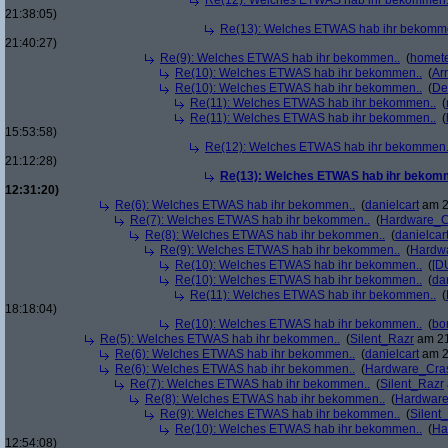
Re(12): Welches ETWAS hab ihr bekommen.
21:38:05)
Re(13): Welches ETWAS hab ihr bekomm
21:40:27)
Re(9): Welches ETWAS hab ihr bekommen..
(
homete
Re(10): Welches ETWAS hab ihr bekommen..
(
Arr
Re(10): Welches ETWAS hab ihr bekommen..
(
De
Re(11): Welches ETWAS hab ihr bekommen..
(
Re(11): Welches ETWAS hab ihr bekommen..
(
15:53:58)
Re(12): Welches ETWAS hab ihr bekommen.
21:12:28)
Re(13): Welches ETWAS hab ihr bekom
12:31:20)
Re(6): Welches ETWAS hab ihr bekommen..
(
danielcart
am 2
Re(7): Welches ETWAS hab ihr bekommen..
(
Hardware_C
Re(8): Welches ETWAS hab ihr bekommen..
(
danielcar
Re(9): Welches ETWAS hab ihr bekommen..
(
Hardw
Re(10): Welches ETWAS hab ihr bekommen..
(
[D
Re(10): Welches ETWAS hab ihr bekommen..
(
da
Re(11): Welches ETWAS hab ihr bekommen..
(
18:18:04)
Re(10): Welches ETWAS hab ihr bekommen..
(
bo
Re(5): Welches ETWAS hab ihr bekommen..
(
Silent_Razr
am 21
Re(6): Welches ETWAS hab ihr bekommen..
(
danielcart
am 2
Re(6): Welches ETWAS hab ihr bekommen..
(
Hardware_Cra
Re(7): Welches ETWAS hab ihr bekommen..
(
Silent_Razr
Re(8): Welches ETWAS hab ihr bekommen..
(
Hardwar
Re(9): Welches ETWAS hab ihr bekommen..
(
Silent
Re(10): Welches ETWAS hab ihr bekommen..
(
Ha
12:54:08)