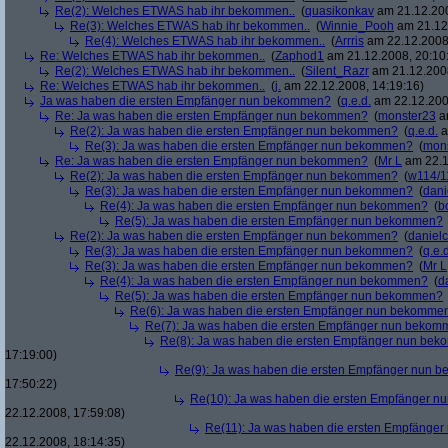
Re(2): Welches ETWAS hab ihr bekommen..
(
quasikonkav
am 21.12.200
Re(3): Welches ETWAS hab ihr bekommen..
(
Winnie_Pooh
am 21.12.
Re(4): Welches ETWAS hab ihr bekommen..
(
Arrris
am 22.12.2008,
Re: Welches ETWAS hab ihr bekommen..
(
Zaphod1
am 21.12.2008, 20:10
Re(2): Welches ETWAS hab ihr bekommen..
(
Silent_Razr
am 21.12.2008
Re: Welches ETWAS hab ihr bekommen..
(
j.
am 22.12.2008, 14:19:16)
Ja was haben die ersten Empfänger nun bekommen?
(
q.e.d.
am 22.12.200
Re: Ja was haben die ersten Empfänger nun bekommen?
(
monster23
am
Re(2): Ja was haben die ersten Empfänger nun bekommen?
(
q.e.d.
a
Re(3): Ja was haben die ersten Empfänger nun bekommen?
(
mon
Re: Ja was haben die ersten Empfänger nun bekommen?
(
Mr L
am 22.1
Re(2): Ja was haben die ersten Empfänger nun bekommen?
(
w114/1
Re(3): Ja was haben die ersten Empfänger nun bekommen?
(
dani
Re(4): Ja was haben die ersten Empfänger nun bekommen?
(
b
Re(5): Ja was haben die ersten Empfänger nun bekommen?
Re(2): Ja was haben die ersten Empfänger nun bekommen?
(
danielc
Re(3): Ja was haben die ersten Empfänger nun bekommen?
(
q.e.d
Re(3): Ja was haben die ersten Empfänger nun bekommen?
(
Mr L
Re(4): Ja was haben die ersten Empfänger nun bekommen?
(
d
Re(5): Ja was haben die ersten Empfänger nun bekommen?
Re(6): Ja was haben die ersten Empfänger nun bekomme
Re(7): Ja was haben die ersten Empfänger nun beko
Re(8): Ja was haben die ersten Empfänger nun be
17:19:00)
Re(9): Ja was haben die ersten Empfänger nun
17:50:22)
Re(10): Ja was haben die ersten Empfänger 
22.12.2008, 17:59:08)
Re(11): Ja was haben die ersten Empfänge
22.12.2008, 18:14:35)