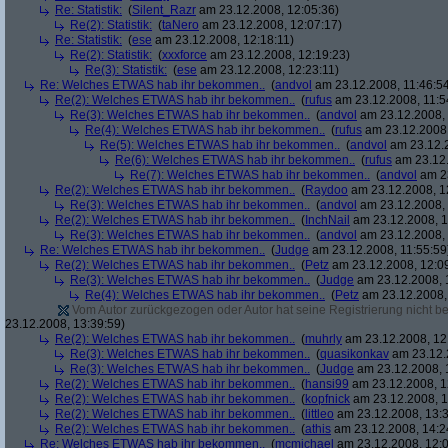
Re: Statistik:
(
Silent_Razr
am 23.12.2008, 12:05:36)
Re(2): Statistik:
(
taNero
am 23.12.2008, 12:07:17)
Re: Statistik:
(
ese
am 23.12.2008, 12:18:11)
Re(2): Statistik:
(
xxxforce
am 23.12.2008, 12:19:23)
Re(3): Statistik:
(
ese
am 23.12.2008, 12:23:11)
Re: Welches ETWAS hab ihr bekommen..
(
andvol
am 23.12.2008, 11:46:5
Re(2): Welches ETWAS hab ihr bekommen..
(
rufus
am 23.12.2008, 11:5
Re(3): Welches ETWAS hab ihr bekommen..
(
andvol
am 23.12.2008, 
Re(4): Welches ETWAS hab ihr bekommen..
(
rufus
am 23.12.2008,
Re(5): Welches ETWAS hab ihr bekommen..
(
andvol
am 23.12.2
Re(6): Welches ETWAS hab ihr bekommen..
(
rufus
am 23.12.
Re(7): Welches ETWAS hab ihr bekommen..
(
andvol
am 23
Re(2): Welches ETWAS hab ihr bekommen..
(
Raydoo
am 23.12.2008, 1
Re(3): Welches ETWAS hab ihr bekommen..
(
andvol
am 23.12.2008, 
Re(2): Welches ETWAS hab ihr bekommen..
(
InchNail
am 23.12.2008, 1
Re(3): Welches ETWAS hab ihr bekommen..
(
andvol
am 23.12.2008, 
Re: Welches ETWAS hab ihr bekommen..
(
Judge
am 23.12.2008, 11:55:59
Re(2): Welches ETWAS hab ihr bekommen..
(
Petz
am 23.12.2008, 12:0
Re(3): Welches ETWAS hab ihr bekommen..
(
Judge
am 23.12.2008, 
Re(4): Welches ETWAS hab ihr bekommen..
(
Petz
am 23.12.2008,
Vom Autor zurückgezogen oder Autor hat seine Registrierung nicht bes
23.12.2008, 13:39:59)
Re(2): Welches ETWAS hab ihr bekommen..
(
muhrly
am 23.12.2008, 12
Re(3): Welches ETWAS hab ihr bekommen..
(
quasikonkav
am 23.12.
Re(3): Welches ETWAS hab ihr bekommen..
(
Judge
am 23.12.2008, 
Re(2): Welches ETWAS hab ihr bekommen..
(
hansi99
am 23.12.2008, 1
Re(2): Welches ETWAS hab ihr bekommen..
(
kopfnick
am 23.12.2008, 1
Re(2): Welches ETWAS hab ihr bekommen..
(
littleo
am 23.12.2008, 13:3
Re(2): Welches ETWAS hab ihr bekommen..
(
athis
am 23.12.2008, 14:2
Re: Welches ETWAS hab ihr bekommen..
(
mcmichael
am 23.12.2008, 12:0