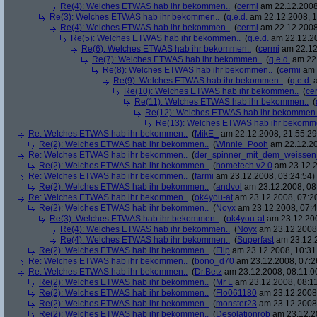
Re(4): Welches ETWAS hab ihr bekommen..
(
cermi
am 22.12.2008
Re(3): Welches ETWAS hab ihr bekommen..
(
q.e.d.
am 22.12.2008, 1
Re(4): Welches ETWAS hab ihr bekommen..
(
cermi
am 22.12.2008
Re(5): Welches ETWAS hab ihr bekommen..
(
q.e.d.
am 22.12.20
Re(6): Welches ETWAS hab ihr bekommen..
(
cermi
am 22.12
Re(7): Welches ETWAS hab ihr bekommen..
(
q.e.d.
am 22.
Re(8): Welches ETWAS hab ihr bekommen..
(
cermi
am 
Re(9): Welches ETWAS hab ihr bekommen..
(
q.e.d.
a
Re(10): Welches ETWAS hab ihr bekommen..
(
ce
Re(11): Welches ETWAS hab ihr bekommen..
(
Re(12): Welches ETWAS hab ihr bekommen.
Re(13): Welches ETWAS hab ihr bekomm
Re: Welches ETWAS hab ihr bekommen..
(
MikE_
am 22.12.2008, 21:55:29
Re(2): Welches ETWAS hab ihr bekommen..
(
Winnie_Pooh
am 22.12.20
Re: Welches ETWAS hab ihr bekommen..
(
der_spinner_mit_dem_weissen
Re(2): Welches ETWAS hab ihr bekommen..
(
hometech.v2.0
am 23.12.2
Re: Welches ETWAS hab ihr bekommen..
(
farmi
am 23.12.2008, 03:24:54)
Re(2): Welches ETWAS hab ihr bekommen..
(
andvol
am 23.12.2008, 08
Re: Welches ETWAS hab ihr bekommen..
(
ok4you-at
am 23.12.2008, 07:2
Re(2): Welches ETWAS hab ihr bekommen..
(
Noyx
am 23.12.2008, 07:4
Re(3): Welches ETWAS hab ihr bekommen..
(
ok4you-at
am 23.12.200
Re(4): Welches ETWAS hab ihr bekommen..
(
Noyx
am 23.12.2008,
Re(4): Welches ETWAS hab ihr bekommen..
(
Superfast
am 23.12.2
Re(2): Welches ETWAS hab ihr bekommen..
(
Flip
am 23.12.2008, 10:31
Re: Welches ETWAS hab ihr bekommen..
(
bono_d70
am 23.12.2008, 07:2
Re: Welches ETWAS hab ihr bekommen..
(
Dr.Betz
am 23.12.2008, 08:11:0
Re(2): Welches ETWAS hab ihr bekommen..
(
Mr L
am 23.12.2008, 08:11
Re(2): Welches ETWAS hab ihr bekommen..
(
Flo061180
am 23.12.2008,
Re(2): Welches ETWAS hab ihr bekommen..
(
monster23
am 23.12.2008,
Re(2): Welches ETWAS hab ihr bekommen..
(
Desolationrob
am 23.12.20