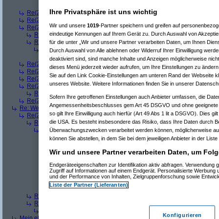
Re(8): Welches ETWAS hab ihr bekommen..
(
bono_d7
Ihre Privatsphäre ist uns wichtig
Re(2): Welches ETWAS hab ihr bekommen..
(
q.e.d.
am 23.12.2008, 08:
Re(2): Welches ETWAS hab ihr bekommen..
(
Roli
am 23.12.2008, 08:59
Wir und unsere
1019
-Partner speichern und greifen auf personenbezo
Re(2): Welches ETWAS hab ihr bekommen..
(
bart99
am 23.12.2008, 09:
eindeutige Kennungen auf Ihrem Gerät zu. Durch Auswahl von Akzeptier
Re(3): Welches ETWAS hab ihr bekommen..
(
playaz
am 23.12.2008, 
Re(3): Welches ETWAS hab ihr bekommen..
(
monster23
am 23.12.20
für die unter „Wir und unsere Partner verarbeiten Daten, um Ihnen Dien
Re(4): Welches ETWAS hab ihr bekommen..
(
bart99
am 23.12.2008
Durch Auswahl von Alle ablehnen oder Widerruf Ihrer Einwilligung werde
Re(5): Welches ETWAS hab ihr bekommen..
(
monster23
am 23.
deaktiviert sind, sind manche Inhalte und Anzeigen möglicherweise nicht
Re(2): Welches ETWAS hab ihr bekommen..
(
female
am 23.12.2008, 09
dieses Menü jederzeit wieder aufrufen, um Ihre Einstellungen zu ändern 
Re(2): Welches ETWAS hab ihr bekommen..
(
User6465
am 23.12.2008,
Sie auf den Link Cookie-Einstellungen am unteren Rand der Webseite kli
Re(2): Welches ETWAS hab ihr bekommen..
(
playaz
am 23.12.2008, 09
unseres Website. Weitere Informationen finden Sie in unserer Datensch
Re(2): Welches ETWAS hab ihr bekommen..
(
Ardjan
am 23.12.2008, 09
Re(3): Welches ETWAS hab ihr bekommen..
(
monster23
am 23.12.20
Sofern Ihre getroffenen Einstellungen auch Anbieter umfassen, die Daten
Re(2): Welches ETWAS hab ihr bekommen..
(
User284
am 23.12.2008, 1
Angemessenheitsbeschlusses gem Art 45 DSGVO und ohne geeignete G
Re: Welches ETWAS hab ihr bekommen..
(
Diall
am 23.12.2008, 09:01:20)
so gilt Ihre Einwilligung auch hierfür (Art 49 Abs 1 lit a DSGVO). Dies gi
Re(2): Welches ETWAS hab ihr bekommen..
(
ddrobesch
am 23.12.2008,
die USA. Es besteht insbesondere das Risiko, dass Ihre Daten durch B
Re(3): Welches ETWAS hab ihr bekommen..
(
q.e.d.
am 23.12.2008, 0
Re(4): Welches ETWAS hab ihr bekommen..
(
Games2Game
am 23
Überwachungszwecken verarbeitet werden können, möglicherweise auc
Re(5): Welches ETWAS hab ihr bekommen..
(
ddrobesch
am 23.
können Sie abstellen, in dem Sie bei dem jeweiligen Anbieter in der Liste
Re(6): Welches ETWAS hab ihr bekommen..
(
q.e.d.
am 23.12
Wir und unsere Partner verarbeiten Daten, um Folg
Re(5): Welches ETWAS hab ihr bekommen..
(
q.e.d.
am 23.12.20
Re(6): Welches ETWAS hab ihr bekommen..
(
Games2Game
Endgeräteeigenschaften zur Identifikation aktiv abfragen. Verwendung 
Re(7): Welches ETWAS hab ihr bekommen..
(
q.e.d.
am 23.
Zugriff auf Informationen auf einem Endgerät. Personalisierte Werbung
Re(8): Welches ETWAS hab ihr bekommen..
(
Games2
und der Performance von Inhalten, Zielgruppenforschung sowie Entwic
Re(9): Welches ETWAS hab ihr bekommen..
(
q.e.d.
a
Liste der Partner (Lieferanten)
Re(5): Welches ETWAS hab ihr bekommen..
(
monster23
am 23.
Re(3): Welches ETWAS hab ihr bekommen..
(
Diall
am 23.12.2008, 09
Re(3): Welches ETWAS hab ihr bekommen..
(
Madler
am 23.12.2008, 
Re(4): Welches ETWAS hab ihr bekommen..
(
Games2Game
am 23
Konfigurieren
Mein etwas
(
Winnie_Pooh
am 23.12.2008, 09:12:01)