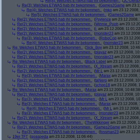
Re(8): Welches ETWAS hab ihr bekommen..
(
JC-Dento
Re(3): Welches ETWAS hab ihr bekommen..
(
Games2Game
am 23.12
Re(4): Welches ETWAS hab ihr bekommen..
(
mko
am 23.12.2008, 
Re(5): Welches ETWAS hab ihr bekommen..
(
Games2Game
am 
Re(2): Welches ETWAS hab ihr bekommen..
(
Psylence
am 23.12.2008, 
Re(2): Welches ETWAS hab ihr bekommen..
(
Winnie_Pooh
am 23.12.20
Re(2): Welches ETWAS hab ihr bekommen..
(
j.
am 23.12.2008, 11:01:22
Re(2): Welches ETWAS hab ihr bekommen..
(
monster23
am 23.12.2008,
Re(3): Welches ETWAS hab ihr bekommen..
(
RoboCop
am 23.12.200
Re(4): Welches ETWAS hab ihr bekommen..
(
monster23
am 23.12.
Re: Welches ETWAS hab ihr bekommen..
(
Sick_Boy
am 23.12.2008, 10:46
Re(2): Welches ETWAS hab ihr bekommen..
(
playaz
am 23.12.2008, 10
Re(2): Welches ETWAS hab ihr bekommen..
(
monster23
am 23.12.2008,
Re: Welches ETWAS hab ihr bekommen..
(
Black Label
am 23.12.2008, 10:
Re(2): Welches ETWAS hab ihr bekommen..
(
X_Xtream
am 23.12.2008,
Re(2): Welches ETWAS hab ihr bekommen..
(
Mr L
am 23.12.2008, 10:4
Re(3): Welches ETWAS hab ihr bekommen..
(
Marax
am 23.12.2008, 
Re(2): Welches ETWAS hab ihr bekommen..
(
taNero
am 23.12.2008, 10
Re(2): Welches ETWAS hab ihr bekommen..
(
schop18
am 23.12.2008, 1
Re: Welches ETWAS hab ihr bekommen..
(
Marax
am 23.12.2008, 10:48:38
Re(2): Welches ETWAS hab ihr bekommen..
(
playaz
am 23.12.2008, 10
Re(3): Welches ETWAS hab ihr bekommen..
(
Mr L
am 23.12.2008, 10
Re(3): Welches ETWAS hab ihr bekommen..
(
Marax
am 23.12.2008, 
Re(4): Welches ETWAS hab ihr bekommen..
(
Mr L
am 23.12.2008,
Re(3): Welches ETWAS hab ihr bekommen..
(
monster23
am 23.12.20
Re(2): Welches ETWAS hab ihr bekommen..
(
X_Xtream
am 23.12.2008,
Re: Welches ETWAS hab ihr bekommen..
(
TheWikkinger
am 23.12.2008, 1
Re(2): Welches ETWAS hab ihr bekommen..
(
Games2Game
am 23.12.2
Re(3): Welches ETWAS hab ihr bekommen..
(
fossman23
am 23.12.20
19er TFT
(
goaspeda
am 23.12.2008, 11:06:44)