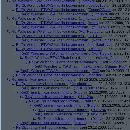
Re: Welches ETWAS hab ihr bekommen..
(
Tintifax76
am 23.12.2008, 13:35
Re(2): Welches ETWAS hab ihr bekommen..
(
user96106
am 23.12.2008,
Re(2): Welches ETWAS hab ihr bekommen..
(
Games2Game
am 23.12.2
Re(3): Welches ETWAS hab ihr bekommen..
(
Tintifax76
am 23.12.200
Re: Welches ETWAS hab ihr bekommen..
(
to_markus
am 23.12.2008, 13:3
Re(2): Welches ETWAS hab ihr bekommen..
(
Marax
am 23.12.2008, 13:
Re(3): Welches ETWAS hab ihr bekommen..
(
to_markus
am 23.12.20
Re: Welches ETWAS hab ihr bekommen..
(
Rolf Rüdiger
am 23.12.2008, 13
Re(2): Welches ETWAS hab ihr bekommen..
(
D_I_D_I
am 23.12.2008, 1
Re(3): Welches ETWAS hab ihr bekommen..
(
Rolf Rüdiger
am 23.12.
Re(2): Welches ETWAS hab ihr bekommen..
(
quasikonkav
am 23.12.200
Re(2): Welches ETWAS hab ihr bekommen..
(
xxxforce
am 23.12.2008, 1
Re(3): Welches ETWAS hab ihr bekommen..
(
Rolf Rüdiger
am 23.12.
Re(4): Welches ETWAS hab ihr bekommen..
(
Winnie_Pooh
am 23.
Re(5): Welches ETWAS hab ihr bekommen..
(
Rolf Rüdiger
am 2
Re(6): Welches ETWAS hab ihr bekommen..
(
Winnie_Pooh
a
Re(3): Welches ETWAS hab ihr bekommen..
(
Roli
am 23.12.2008, 16
Re(2): Welches ETWAS hab ihr bekommen..
(
monster23
am 23.12.2008,
Re: und ich wart noch immer...
(
female
am 23.12.2008, 13:39:03)
Re(2): und ich wart noch immer...
(
chefchemiker
am 23.12.2008, 13:43:3
Re(3): und ich wart noch immer...
(
[DUCK]Butcher
am 23.12.2008, 13
Re(3): und ich wart noch immer...
(
Harti
am 23.12.2008, 13:47:55)
Re(4): und ich wart noch immer...
(
User284
am 23.12.2008, 13:51:
Re(5): und ich wart noch immer...
(
Diall
am 23.12.2008, 13:54:5
Re(6): und ich wart noch immer...
(
Harti
am 23.12.2008, 13:5
Re(7): und ich wart noch immer...
(
User284
am 23.12.2008
Re(6): und ich wart noch immer...
(
User284
am 23.12.2008, 1
Re(7): und ich wart noch immer...
(
Diall
am 23.12.2008, 14
Re(3): und ich wart noch immer...
(
female
am 23.12.2008, 13:59:41)
Re(2): und ich wart noch immer...
(
muhrly
am 23.12.2008, 13:48:56)