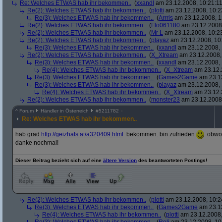
Re: Welches ETWAS hab ihr bekommen..
(
xxandl
am 23.12.2008, 10:21:11
Re(2): Welches ETWAS hab ihr bekommen..
(
plotti
am 23.12.2008, 10:2
Re(3): Welches ETWAS hab ihr bekommen..
(
Arrris
am 23.12.2008, 1
Re(2): Welches ETWAS hab ihr bekommen..
(
Flo061180
am 23.12.2008,
Re(2): Welches ETWAS hab ihr bekommen..
(
Mr L
am 23.12.2008, 10:2
Re(2): Welches ETWAS hab ihr bekommen..
(
playaz
am 23.12.2008, 10
Re(3): Welches ETWAS hab ihr bekommen..
(
xxandl
am 23.12.2008, 
Re(2): Welches ETWAS hab ihr bekommen..
(
X_Xtream
am 23.12.2008,
Re(3): Welches ETWAS hab ihr bekommen..
(
xxandl
am 23.12.2008, 
Re(4): Welches ETWAS hab ihr bekommen..
(
X_Xtream
am 23.12.
Re(3): Welches ETWAS hab ihr bekommen..
(
Games2Game
am 23.12
Re(3): Welches ETWAS hab ihr bekommen..
(
playaz
am 23.12.2008, 
Re(4): Welches ETWAS hab ihr bekommen..
(
X_Xtream
am 23.12.
Re(2): Welches ETWAS hab ihr bekommen..
(
monster23
am 23.12.2008,
^
Forum
Händler in Österreich
#
5211782
Re: Welches ETWAS hab ihr bekommen..
hab grad
http:/
/
geizhals.at/
a320409.html
bekommen. bin zufrieden
obwohl
danke nochmal!
Dieser Beitrag bezieht sich auf eine
ältere Version
des beantworteten Postings!
Re(2): Welches ETWAS hab ihr bekommen..
(
plotti
am 23.12.2008, 10:2
Re(3): Welches ETWAS hab ihr bekommen..
(
Games2Game
am 23.12
Re(4): Welches ETWAS hab ihr bekommen..
(
plotti
am 23.12.2008,