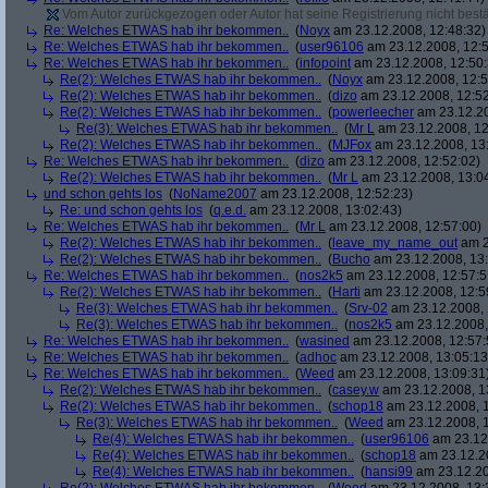
Vom Autor zurückgezogen oder Autor hat seine Registrierung nicht bestä
Re: Welches ETWAS hab ihr bekommen..
(
Noyx
am 23.12.2008, 12:48:32)
Re: Welches ETWAS hab ihr bekommen..
(
user96106
am 23.12.2008, 12:5
Re: Welches ETWAS hab ihr bekommen..
(
infopoint
am 23.12.2008, 12:50:
Re(2): Welches ETWAS hab ihr bekommen..
(
Noyx
am 23.12.2008, 12:5
Re(2): Welches ETWAS hab ihr bekommen..
(
dizo
am 23.12.2008, 12:52
Re(2): Welches ETWAS hab ihr bekommen..
(
powerleecher
am 23.12.20
Re(3): Welches ETWAS hab ihr bekommen..
(
Mr L
am 23.12.2008, 12
Re(2): Welches ETWAS hab ihr bekommen..
(
MJFox
am 23.12.2008, 13
Re: Welches ETWAS hab ihr bekommen..
(
dizo
am 23.12.2008, 12:52:02)
Re(2): Welches ETWAS hab ihr bekommen..
(
Mr L
am 23.12.2008, 13:0
und schon gehts los
(
NoName2007
am 23.12.2008, 12:52:23)
Re: und schon gehts los
(
q.e.d.
am 23.12.2008, 13:02:43)
Re: Welches ETWAS hab ihr bekommen..
(
Mr L
am 23.12.2008, 12:57:00)
Re(2): Welches ETWAS hab ihr bekommen..
(
leave_my_name_out
am 2
Re(2): Welches ETWAS hab ihr bekommen..
(
Bucho
am 23.12.2008, 13:
Re: Welches ETWAS hab ihr bekommen..
(
nos2k5
am 23.12.2008, 12:57:5
Re(2): Welches ETWAS hab ihr bekommen..
(
Harti
am 23.12.2008, 12:5
Re(3): Welches ETWAS hab ihr bekommen..
(
Srv-02
am 23.12.2008, 
Re(3): Welches ETWAS hab ihr bekommen..
(
nos2k5
am 23.12.2008,
Re: Welches ETWAS hab ihr bekommen..
(
wasined
am 23.12.2008, 12:57:
Re: Welches ETWAS hab ihr bekommen..
(
adhoc
am 23.12.2008, 13:05:13
Re: Welches ETWAS hab ihr bekommen..
(
Weed
am 23.12.2008, 13:09:31
Re(2): Welches ETWAS hab ihr bekommen..
(
casey.w
am 23.12.2008, 1
Re(2): Welches ETWAS hab ihr bekommen..
(
schop18
am 23.12.2008, 1
Re(3): Welches ETWAS hab ihr bekommen..
(
Weed
am 23.12.2008, 1
Re(4): Welches ETWAS hab ihr bekommen..
(
user96106
am 23.12.
Re(4): Welches ETWAS hab ihr bekommen..
(
schop18
am 23.12.20
Re(4): Welches ETWAS hab ihr bekommen..
(
hansi99
am 23.12.20