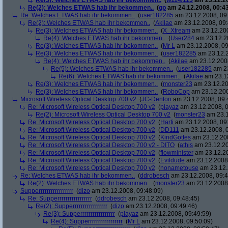
Re(3): Welches ETWAS hab ihr bekommen..
(
w114/115
am 23.12.20
Re(2): Welches ETWAS hab ihr bekommen..
(
gp
am 24.12.2008, 00:43
Re: Welches ETWAS hab ihr bekommen..
(
user182285
am 23.12.2008, 09
Re(2): Welches ETWAS hab ihr bekommen..
(
Akilae
am 23.12.2008, 09:
Re(3): Welches ETWAS hab ihr bekommen..
(
X_Xtream
am 23.12.200
Re(4): Welches ETWAS hab ihr bekommen..
(
User284
am 23.12.20
Re(3): Welches ETWAS hab ihr bekommen..
(
Mr L
am 23.12.2008, 09
Re(3): Welches ETWAS hab ihr bekommen..
(
user182285
am 23.12.2
Re(4): Welches ETWAS hab ihr bekommen..
(
Akilae
am 23.12.2008
Re(5): Welches ETWAS hab ihr bekommen..
(
user182285
am 23
Re(6): Welches ETWAS hab ihr bekommen..
(
Akilae
am 23.12
Re(3): Welches ETWAS hab ihr bekommen..
(
monster23
am 23.12.20
Re(3): Welches ETWAS hab ihr bekommen..
(
RoboCop
am 23.12.200
Microsoft Wireless Optical Desktop 700 v2
(
JC-Denton
am 23.12.2008, 09:
Re: Microsoft Wireless Optical Desktop 700 v2
(
playaz
am 23.12.2008, 0
Re(2): Microsoft Wireless Optical Desktop 700 v2
(
monster23
am 23.1
Re: Microsoft Wireless Optical Desktop 700 v2
(
Harti
am 23.12.2008, 09
Re: Microsoft Wireless Optical Desktop 700 v2
(
DD111
am 23.12.2008, 0
Re: Microsoft Wireless Optical Desktop 700 v2
(
KindGottes
am 23.12.200
Re: Microsoft Wireless Optical Desktop 700 v2 - DITO
(
athis
am 23.12.20
Re: Microsoft Wireless Optical Desktop 700 v2
(
flowminister
am 23.12.20
Re: Microsoft Wireless Optical Desktop 700 v2
(
Evildude
am 23.12.2008,
Re: Microsoft Wireless Optical Desktop 700 v2
(
nonametouse
am 23.12.
Re: Welches ETWAS hab ihr bekommen..
(
ddrobesch
am 23.12.2008, 09:4
Re(2): Welches ETWAS hab ihr bekommen..
(
monster23
am 23.12.2008,
Supperrrrrrrrrrrrrrrrr
(
dizo
am 23.12.2008, 09:48:09)
Re: Supperrrrrrrrrrrrrrrrr
(
ddrobesch
am 23.12.2008, 09:48:45)
Re(2): Supperrrrrrrrrrrrrrrrr
(
dizo
am 23.12.2008, 09:49:46)
Re(3): Supperrrrrrrrrrrrrrrrr
(
playaz
am 23.12.2008, 09:49:59)
Re(4): Supperrrrrrrrrrrrrrrrr
(
Mr L
am 23.12.2008, 09:50:09)