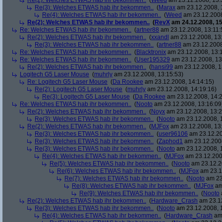
Re(2): Welches ETWAS hab ihr bekommen..
(
Weed
am 23.12.2008, 13:
Re(3): Welches ETWAS hab ihr bekommen..
(
Marax
am 23.12.2008, 
Re(4): Welches ETWAS hab ihr bekommen..
(
Weed
am 23.12.2008
Re(2): Welches ETWAS hab ihr bekommen..
(
RevX
am 24.12.2008, 15
Re: Welches ETWAS hab ihr bekommen..
(
artner88
am 23.12.2008, 13:11:
Re(2): Welches ETWAS hab ihr bekommen..
(
xxandl
am 23.12.2008, 13
Re(3): Welches ETWAS hab ihr bekommen..
(
artner88
am 23.12.2008
Re: Welches ETWAS hab ihr bekommen..
(
Blacktronix
am 23.12.2008, 13:
Re: Welches ETWAS hab ihr bekommen..
(
User195329
am 23.12.2008, 13
Re(2): Welches ETWAS hab ihr bekommen..
(
hansi99
am 23.12.2008, 1
Logitech G5 Laser Mouse
(
muhrly
am 23.12.2008, 13:15:53)
Re: Logitech G5 Laser Mouse
(
Da Rookee
am 23.12.2008, 14:14:15)
Re(2): Logitech G5 Laser Mouse
(
muhrly
am 23.12.2008, 14:19:16)
Re(3): Logitech G5 Laser Mouse
(
Da Rookee
am 23.12.2008, 14:2
Re: Welches ETWAS hab ihr bekommen..
(
Nooto
am 23.12.2008, 13:16:09
Re(2): Welches ETWAS hab ihr bekommen..
(
Noyx
am 23.12.2008, 13:2
Re(3): Welches ETWAS hab ihr bekommen..
(
Nooto
am 23.12.2008, 
Re(2): Welches ETWAS hab ihr bekommen..
(
MJFox
am 23.12.2008, 13
Re(3): Welches ETWAS hab ihr bekommen..
(
user96106
am 23.12.20
Re(3): Welches ETWAS hab ihr bekommen..
(
Zaphod1
am 23.12.2008
Re(3): Welches ETWAS hab ihr bekommen..
(
Nooto
am 23.12.2008, 
Re(4): Welches ETWAS hab ihr bekommen..
(
MJFox
am 23.12.200
Re(5): Welches ETWAS hab ihr bekommen..
(
Nooto
am 23.12.2
Re(6): Welches ETWAS hab ihr bekommen..
(
MJFox
am 23.1
Re(7): Welches ETWAS hab ihr bekommen..
(
Nooto
am 23
Re(8): Welches ETWAS hab ihr bekommen..
(
MJFox
am
Re(9): Welches ETWAS hab ihr bekommen..
(
Nooto
Re(2): Welches ETWAS hab ihr bekommen..
(
Hardware_Crash
am 23.12
Re(3): Welches ETWAS hab ihr bekommen..
(
Nooto
am 23.12.2008, 
Re(4): Welches ETWAS hab ihr bekommen..
(
Hardware_Crash
am 