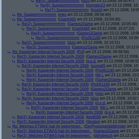
Re(5): Supperrrrrrrrrrrrrrrrr
(
dizo
am 23.12.2008, 09:50:47)
Re(6): Supperrrrrrrrrrrrrrrrr
(
monster23
am 23.12.2008, 10:
Re(7): Supperrrrrrrrrrrrrrrrr
(
[norbi]
am 23.12.2008, 19:0
Re: Supperrrrrrrrrrrrrrrrr
(
mko
am 23.12.2008, 09:56:40)
Re: Supperrrrrrrrrrrrrrrrr
(
User6465
am 23.12.2008, 10:04:30)
Re(2): Supperrrrrrrrrrrrrrrrr
(
Games2Game
am 23.12.2008, 10:05:40)
Re(3): Supperrrrrrrrrrrrrrrrr
(
User6465
am 23.12.2008, 10:07:22)
Re(4): Supperrrrrrrrrrrrrrrrr
(
Games2Game
am 23.12.2008, 10:0
Re(5): Supperrrrrrrrrrrrrrrrr
(
Flo061180
am 23.12.2008, 10:09
Re(2): Supperrrrrrrrrrrrrrrrr
(
dizo
am 23.12.2008, 10:10:31)
Re(3): Supperrrrrrrrrrrrrrrrr
(
Games2Game
am 23.12.2008, 10:12:0
Re: Kaspersky Internet Security 2009
(
PvP
am 23.12.2008, 09:58:56)
Re(2): Kaspersky Internet Security 2009
(
Games2Game
am 23.12.2008,
Re(2): Kaspersky Internet Security 2009
(
q.e.d.
am 23.12.2008, 10:00:5
Re(3): Kaspersky Internet Security 2009
(
sonja85
am 23.12.2008, 10:
Re(4): Kaspersky Internet Security 2009
(
Flo061180
am 23.12.2008
Re(4): Kaspersky Internet Security 2009
(
Mr L
am 23.12.2008, 10:
Re(4): Kaspersky Internet Security 2009
(
Games2Game
am 23.12.
Re(3): Kaspersky Internet Security 2009
(
Flo061180
am 23.12.2008, 
Re(3): Kaspersky Internet Security 2009
(
Games2Game
am 23.12.200
Re(4): Kaspersky Internet Security 2009
(
mko
am 23.12.2008, 10:1
Re(3): Kaspersky Internet Security 2009
(
dizo
am 23.12.2008, 10:02:
Re(4): Kaspersky Internet Security 2009
(
q.e.d.
am 23.12.2008, 10
Re(5): Kaspersky Internet Security 2009
(
Mr L
am 23.12.2008, 1
Re(6): Kaspersky Internet Security 2009
(
q.e.d.
am 23.12.200
Re(2): Kaspersky Internet Security 2009
(
bertl099
am 23.12.2008, 10:27
Re(2): Kaspersky Internet Security 2009
(
Sputum
am 23.12.2008, 10:42
Re: Welches ETWAS hab ihr bekommen..
(
DerPropagandaMinister
am 23.1
Re(2): Welches ETWAS hab ihr bekommen..
(
Games2Game
am 23.12.2
Re(2): Welches ETWAS hab ihr bekommen..
(
ddrobesch
am 23.12.2008,