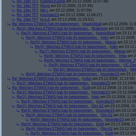
Re: 19er TFT
(
Games2Game
am 23.12.2008, 11:07:38)
Re: 19er TFT
(
Noyx
am 23.12.2008, 11:07:45)
Re: 19er TFT
(
Mr L
am 23.12.2008, 11:07:59)
Re: 19er TFT
(
monster23
am 23.12.2008, 11:08:27)
Re: 19er TFT
(
q.e.d.
am 23.12.2008, 11:23:51)
Re: Welches ETWAS hab ihr bekommen..
(
magic8ball
am 23.12.2008, 11:0
Re(2): Welches ETWAS hab ihr bekommen..
(
firstronny
am 23.12.2008, 
Re(3): Welches ETWAS hab ihr bekommen..
(
magic8ball
am 23.12.20
Re(4): Welches ETWAS hab ihr bekommen..
(
mko
am 23.12.2008, 
Re(5): Welches ETWAS hab ihr bekommen..
(
Marax
am 23.12.2
Re(6): Welches ETWAS hab ihr bekommen..
(
mko
am 23.12.2
Re(7): Welches ETWAS hab ihr bekommen..
(
Marax
am 23
Re(8): Welches ETWAS hab ihr bekommen..
(
mko
am 23
Re(8): Welches ETWAS hab ihr bekommen..
(
Winnie_
Re(9): Welches ETWAS hab ihr bekommen..
(
JC-De
Re(10): Welches ETWAS hab ihr bekommen..
(
Wi
Re(4): Welches ETWAS hab ihr bekommen..
(
monster23
am 23.12.
Re: Welches ETWAS hab ihr bekommen..
(
rufus
am 23.12.2008, 11:13:59)
Re(2): Welches ETWAS hab ihr bekommen..
(
monster23
am 23.12.2008,
Re: Welches ETWAS hab ihr bekommen..
(
Gott
am 23.12.2008, 11:14:14)
Re(2): Welches ETWAS hab ihr bekommen..
(
monster23
am 23.12.2008,
Re(2): Welches ETWAS hab ihr bekommen..
(
mko
am 23.12.2008, 11:16
Re(3): Welches ETWAS hab ihr bekommen..
(
monster23
am 23.12.20
Re(2): Welches ETWAS hab ihr bekommen..
(
Srv-02
am 23.12.2008, 11:
Re(3): Welches ETWAS hab ihr bekommen..
(
monster23
am 23.12.20
Re(4): Welches ETWAS hab ihr bekommen..
(
Srv-02
am 23.12.2008
Re(5): Welches ETWAS hab ihr bekommen..
(
monster23
am 23.
Re(3): Welches ETWAS hab ihr bekommen..
(
Gott
am 23.12.2008, 11
Re(4): Welches ETWAS hab ihr bekommen..
(
Srv-02
am 23.12.2008
Re(5): Welches ETWAS hab ihr bekommen..
(
Gott
am 23.12.200