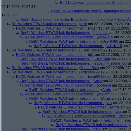
Re(11): Ja was haben die ersten Empfänge
22.12.2008, 20:57:31)
Re(9): Ja was haben die ersten Empfänger nun
17:50:32)
Re(2): Ja was haben die ersten Empfänger nun bekommen?
(
Lion[A
Re: Welches ETWAS hab ihr bekommen..
(
dizo
am 22.12.2008, 16:26:08)
Re(2): Welches ETWAS hab ihr bekommen..
(
w114/115
am 22.12.2008, 
Re(3): Welches ETWAS hab ihr bekommen..
(
gibberish
am 22.12.200
Re(4): Welches ETWAS hab ihr bekommen..
(
w114/115
am 22.12.2
Re(5): Welches ETWAS hab ihr bekommen..
(
User6465
am 22.1
Re(6): Welches ETWAS hab ihr bekommen..
(
w114/115
am 22
Re: Welches ETWAS hab ihr bekommen..
(
L.Ton Tom
am 22.12.2008, 16:3
Re(2): Welches ETWAS hab ihr bekommen..
(
td1
am 22.12.2008, 17:40:
Re(3): Welches ETWAS hab ihr bekommen..
(
L.Ton Tom
am 22.12.200
Re(3): Welches ETWAS hab ihr bekommen..
(
leave_my_name_out
am
Re: Welches ETWAS hab ihr bekommen..
(
Silent_Razr
am 22.12.2008, 17:
Re: Welches ETWAS hab ihr bekommen..
(
Arrris
am 22.12.2008, 18:38:40)
Re(2): Welches ETWAS hab ihr bekommen..
(
user96106
am 22.12.2008,
Re(3): Welches ETWAS hab ihr bekommen..
(
Arrris
am 22.12.2008, 1
Re(4): Welches ETWAS hab ihr bekommen..
(
xxxforce
am 22.12.20
Re(5): Welches ETWAS hab ihr bekommen..
(
Arrris
am 22.12.20
Re(4): Welches ETWAS hab ihr bekommen..
(
vex
am 22.12.2008, 
Re(5): Welches ETWAS hab ihr bekommen..
(
Arrris
am 22.12.20
Re(6): Welches ETWAS hab ihr bekommen..
(
vex
am 22.12.2
Re(7): Welches ETWAS hab ihr bekommen..
(
Arrris
am 22.
Re(8): Welches ETWAS hab ihr bekommen..
(
vex
am 22
Re(9): Welches ETWAS hab ihr bekommen..
(
Arrris
a
Re(10): Welches ETWAS hab ihr bekommen..
(
ve
Re(11): Welches ETWAS hab ihr bekommen..
(
Re(3): Welches ETWAS hab ihr bekommen..
(
dev0
am 22.12.2008, 1