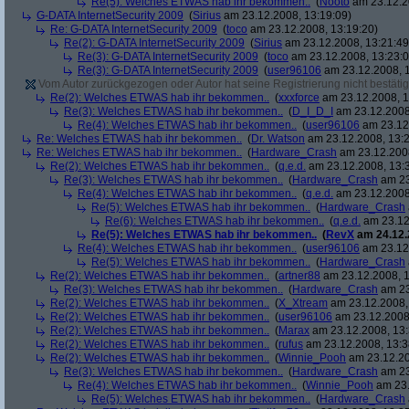
Re(5): Welches ETWAS hab ihr bekommen..
(
Nooto
am 23.12.2
G-DATA InternetSecurity 2009
(
Sirius
am 23.12.2008, 13:19:09)
Re: G-DATA InternetSecurity 2009
(
toco
am 23.12.2008, 13:19:20)
Re(2): G-DATA InternetSecurity 2009
(
Sirius
am 23.12.2008, 13:21:49
Re(3): G-DATA InternetSecurity 2009
(
toco
am 23.12.2008, 13:23:0
Re(3): G-DATA InternetSecurity 2009
(
user96106
am 23.12.2008, 1
Vom Autor zurückgezogen oder Autor hat seine Registrierung nicht bestätig
Re(2): Welches ETWAS hab ihr bekommen..
(
xxxforce
am 23.12.2008, 1
Re(3): Welches ETWAS hab ihr bekommen..
(
D_I_D_I
am 23.12.2008
Re(4): Welches ETWAS hab ihr bekommen..
(
user96106
am 23.12.
Re: Welches ETWAS hab ihr bekommen..
(
Dr. Watson
am 23.12.2008, 13:2
Re: Welches ETWAS hab ihr bekommen..
(
Hardware_Crash
am 23.12.2008
Re(2): Welches ETWAS hab ihr bekommen..
(
q.e.d.
am 23.12.2008, 13:
Re(3): Welches ETWAS hab ihr bekommen..
(
Hardware_Crash
am 23
Re(4): Welches ETWAS hab ihr bekommen..
(
q.e.d.
am 23.12.2008
Re(5): Welches ETWAS hab ihr bekommen..
(
Hardware_Crash
Re(6): Welches ETWAS hab ihr bekommen..
(
q.e.d.
am 23.12
Re(5): Welches ETWAS hab ihr bekommen..
(
RevX
am 24.12.
Re(4): Welches ETWAS hab ihr bekommen..
(
user96106
am 23.12.
Re(5): Welches ETWAS hab ihr bekommen..
(
Hardware_Crash
Re(2): Welches ETWAS hab ihr bekommen..
(
artner88
am 23.12.2008, 1
Re(3): Welches ETWAS hab ihr bekommen..
(
Hardware_Crash
am 23
Re(2): Welches ETWAS hab ihr bekommen..
(
X_Xtream
am 23.12.2008,
Re(2): Welches ETWAS hab ihr bekommen..
(
user96106
am 23.12.2008,
Re(2): Welches ETWAS hab ihr bekommen..
(
Marax
am 23.12.2008, 13:
Re(2): Welches ETWAS hab ihr bekommen..
(
rufus
am 23.12.2008, 13:3
Re(2): Welches ETWAS hab ihr bekommen..
(
Winnie_Pooh
am 23.12.20
Re(3): Welches ETWAS hab ihr bekommen..
(
Hardware_Crash
am 23
Re(4): Welches ETWAS hab ihr bekommen..
(
Winnie_Pooh
am 23.
Re(5): Welches ETWAS hab ihr bekommen..
(
Hardware_Crash