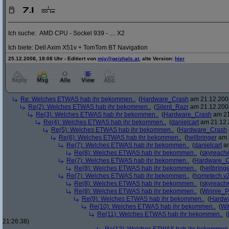
_____________________________________________________________
Ich suche: AMD CPU - Sockel 939 - .... X2
Ich biete: Dell Axim X51v + TomTom BT Navigation
25.12.2008, 18:08 Uhr - Editiert von
mjy@geizhals.at
, alte Version:
hier
Re: Welches ETWAS hab ihr bekommen..
(
Hardware_Crash
am 21.12.2008
Re(2): Welches ETWAS hab ihr bekommen..
(
Silent_Razr
am 21.12.2008
Re(3): Welches ETWAS hab ihr bekommen..
(
Hardware_Crash
am 21
Re(4): Welches ETWAS hab ihr bekommen..
(
danielcart
am 21.12.
Re(5): Welches ETWAS hab ihr bekommen..
(
Hardware_Crash
Re(6): Welches ETWAS hab ihr bekommen..
(
hellbringer
am 2
Re(7): Welches ETWAS hab ihr bekommen..
(
danielcart
am
Re(8): Welches ETWAS hab ihr bekommen..
(
skyreach
Re(7): Welches ETWAS hab ihr bekommen..
(
Hardware_C
Re(8): Welches ETWAS hab ihr bekommen..
(
hellbring
Re(7): Welches ETWAS hab ihr bekommen..
(
hometech.v2
Re(8): Welches ETWAS hab ihr bekommen..
(
skyreach
Re(8): Welches ETWAS hab ihr bekommen..
(
Winnie_
Re(9): Welches ETWAS hab ihr bekommen..
(
Hardw
Re(10): Welches ETWAS hab ihr bekommen..
(
Wi
Re(11): Welches ETWAS hab ihr bekommen..
(
21:26:38)