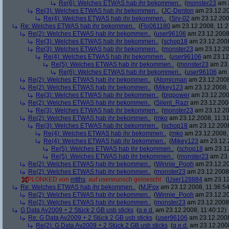
Re(6): Welches ETWAS hab ihr bekommen..
(
monster23
am 2
Re(3): Welches ETWAS hab ihr bekommen..
(
JC-Denton
am 23.12.20
Re(4): Welches ETWAS hab ihr bekommen..
(
Srv-02
am 23.12.2008
Re: Welches ETWAS hab ihr bekommen..
(
Flo061180
am 23.12.2008, 11:2
Re(2): Welches ETWAS hab ihr bekommen..
(
user96106
am 23.12.2008,
Re(3): Welches ETWAS hab ihr bekommen..
(
schop18
am 23.12.2008
Re(3): Welches ETWAS hab ihr bekommen..
(
monster23
am 23.12.20
Re(4): Welches ETWAS hab ihr bekommen..
(
user96106
am 23.12.
Re(5): Welches ETWAS hab ihr bekommen..
(
monster23
am 23.
Re(6): Welches ETWAS hab ihr bekommen..
(
user96106
am 2
Re(2): Welches ETWAS hab ihr bekommen..
(
Atomicman
am 23.12.2008
Re(2): Welches ETWAS hab ihr bekommen..
(
Mikey123
am 23.12.2008, 
Re(3): Welches ETWAS hab ihr bekommen..
(
bigpower
am 23.12.200
Re(2): Welches ETWAS hab ihr bekommen..
(
Silent_Razr
am 23.12.2008
Re(3): Welches ETWAS hab ihr bekommen..
(
monster23
am 23.12.20
Re(2): Welches ETWAS hab ihr bekommen..
(
mko
am 23.12.2008, 11:31
Re(3): Welches ETWAS hab ihr bekommen..
(
schop18
am 23.12.2008
Re(4): Welches ETWAS hab ihr bekommen..
(
mko
am 23.12.2008, 
Re(4): Welches ETWAS hab ihr bekommen..
(
Mikey123
am 23.12.2
Re(5): Welches ETWAS hab ihr bekommen..
(
schop18
am 23.12
Re(5): Welches ETWAS hab ihr bekommen..
(
monster23
am 23.
Re(2): Welches ETWAS hab ihr bekommen..
(
Winnie_Pooh
am 23.12.20
Re(2): Welches ETWAS hab ihr bekommen..
(
monster23
am 23.12.2008,
PLONKED von
mtths
: auf userwunsch geloescht
(
User128884
am 23.12
Re: Welches ETWAS hab ihr bekommen..
(
MJFox
am 23.12.2008, 11:36:54
Re(2): Welches ETWAS hab ihr bekommen..
(
Winnie_Pooh
am 23.12.20
Re(2): Welches ETWAS hab ihr bekommen..
(
monster23
am 23.12.2008,
G Data Av2009 + 2 Stück 2 GB usb sticks
(
q.e.d.
am 23.12.2008, 11:40:12)
Re: G Data Av2009 + 2 Stück 2 GB usb sticks
(
user96106
am 23.12.2008
Re(2): G Data Av2009 + 2 Stück 2 GB usb sticks
(
q.e.d.
am 23.12.2008