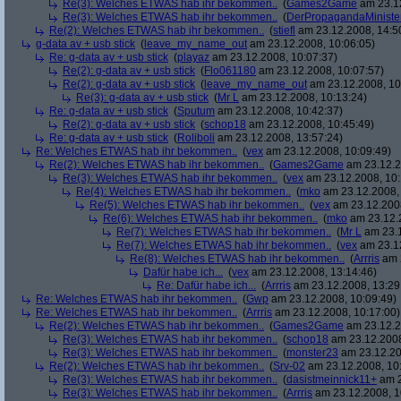
Re(3): Welches ETWAS hab ihr bekommen..
(
Games2Game
am 23.12
Re(3): Welches ETWAS hab ihr bekommen..
(
DerPropagandaMiniste
Re(2): Welches ETWAS hab ihr bekommen..
(
stiefl
am 23.12.2008, 14:5
g-data av + usb stick
(
leave_my_name_out
am 23.12.2008, 10:06:05)
Re: g-data av + usb stick
(
playaz
am 23.12.2008, 10:07:37)
Re(2): g-data av + usb stick
(
Flo061180
am 23.12.2008, 10:07:57)
Re(2): g-data av + usb stick
(
leave_my_name_out
am 23.12.2008, 10
Re(3): g-data av + usb stick
(
Mr L
am 23.12.2008, 10:13:24)
Re: g-data av + usb stick
(
Sputum
am 23.12.2008, 10:42:37)
Re(2): g-data av + usb stick
(
schop18
am 23.12.2008, 10:45:49)
Re: g-data av + usb stick
(
Roliboli
am 23.12.2008, 13:57:24)
Re: Welches ETWAS hab ihr bekommen..
(
vex
am 23.12.2008, 10:09:49)
Re(2): Welches ETWAS hab ihr bekommen..
(
Games2Game
am 23.12.2
Re(3): Welches ETWAS hab ihr bekommen..
(
vex
am 23.12.2008, 10:
Re(4): Welches ETWAS hab ihr bekommen..
(
mko
am 23.12.2008, 
Re(5): Welches ETWAS hab ihr bekommen..
(
vex
am 23.12.2008
Re(6): Welches ETWAS hab ihr bekommen..
(
mko
am 23.12.2
Re(7): Welches ETWAS hab ihr bekommen..
(
Mr L
am 23.1
Re(7): Welches ETWAS hab ihr bekommen..
(
vex
am 23.12
Re(8): Welches ETWAS hab ihr bekommen..
(
Arrris
am 2
Dafür habe ich...
(
vex
am 23.12.2008, 13:14:46)
Re: Dafür habe ich...
(
Arrris
am 23.12.2008, 13:29
Re: Welches ETWAS hab ihr bekommen..
(
Gwp
am 23.12.2008, 10:09:49)
Re: Welches ETWAS hab ihr bekommen..
(
Arrris
am 23.12.2008, 10:17:00)
Re(2): Welches ETWAS hab ihr bekommen..
(
Games2Game
am 23.12.2
Re(3): Welches ETWAS hab ihr bekommen..
(
schop18
am 23.12.2008
Re(3): Welches ETWAS hab ihr bekommen..
(
monster23
am 23.12.20
Re(2): Welches ETWAS hab ihr bekommen..
(
Srv-02
am 23.12.2008, 10
Re(3): Welches ETWAS hab ihr bekommen..
(
dasistmeinnick11+
am 2
Re(3): Welches ETWAS hab ihr bekommen..
(
Arrris
am 23.12.2008, 1