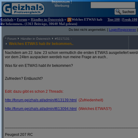
Impressum
|
Werbung
Geizhals
»
Forum
»
Händler in Österreich
»
Welches ETWAS hab
Top-100
|
Fresh-100
ihr bekommen.. (1363 Beiträge, 30640 Mal gelesen)
Du bist nicht angemeldet. [
Login/Registrieren
]
^
Forum
Händler in Österreich
#
5217131
Welches ETWAS hab ihr bekommen..
Nachdem am 22. bzw. 23 schon vermutlich die ersten ETWAS ausgeliefert werden
vor dem 24ten auspacken werdeb nun meine Frage an euch..
Was für ein ETWAS habt ihr bekommen?
Zufrieden? Entäuscht?
Edit: dazu gibt es schon 2 Threads:
http:/
/
forum.geizhals.at/
admin/
t613139.html
(Zufriedenheit)
http:/
/
forum.geizhals.at/
admin/
t613094.html
(Welches ETWAS?)
_____________________________________________________________
Peugeot 207 RC