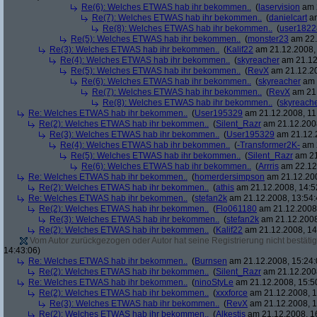
Re(6): Welches ETWAS hab ihr bekommen..
(
laservision
am 2
Re(7): Welches ETWAS hab ihr bekommen..
(
danielcart
am
Re(8): Welches ETWAS hab ihr bekommen..
(
user1822
Re(5): Welches ETWAS hab ihr bekommen..
(
monster23
am 22.
Re(3): Welches ETWAS hab ihr bekommen..
(
Kalif22
am 21.12.2008, 
Re(4): Welches ETWAS hab ihr bekommen..
(
skyreacher
am 21.12
Re(5): Welches ETWAS hab ihr bekommen..
(
RevX
am 21.12.20
Re(6): Welches ETWAS hab ihr bekommen..
(
skyreacher
am 
Re(7): Welches ETWAS hab ihr bekommen..
(
RevX
am 21.
Re(8): Welches ETWAS hab ihr bekommen..
(
skyreach
Re: Welches ETWAS hab ihr bekommen..
(
User195329
am 21.12.2008, 11
Re(2): Welches ETWAS hab ihr bekommen..
(
Silent_Razr
am 21.12.2008
Re(3): Welches ETWAS hab ihr bekommen..
(
User195329
am 21.12.2
Re(4): Welches ETWAS hab ihr bekommen..
(
-Transformer2K-
am 2
Re(5): Welches ETWAS hab ihr bekommen..
(
Silent_Razr
am 21
Re(6): Welches ETWAS hab ihr bekommen..
(
Arrris
am 22.12.
Re: Welches ETWAS hab ihr bekommen..
(
homerdersimpson
am 21.12.200
Re(2): Welches ETWAS hab ihr bekommen..
(
athis
am 21.12.2008, 14:5
Re: Welches ETWAS hab ihr bekommen..
(
stefan2k
am 21.12.2008, 13:54:
Re(2): Welches ETWAS hab ihr bekommen..
(
Flo061180
am 21.12.2008,
Re(3): Welches ETWAS hab ihr bekommen..
(
stefan2k
am 21.12.2008
Re(2): Welches ETWAS hab ihr bekommen..
(
Kalif22
am 21.12.2008, 14
Vom Autor zurückgezogen oder Autor hat seine Registrierung nicht bestätig
14:43:06)
Re: Welches ETWAS hab ihr bekommen..
(
Burnsen
am 21.12.2008, 15:24:
Re(2): Welches ETWAS hab ihr bekommen..
(
Silent_Razr
am 21.12.2008
Re: Welches ETWAS hab ihr bekommen..
(
ninoStyLe
am 21.12.2008, 15:5
Re(2): Welches ETWAS hab ihr bekommen..
(
xxxforce
am 21.12.2008, 1
Re(3): Welches ETWAS hab ihr bekommen..
(
RevX
am 21.12.2008, 1
Re(2): Welches ETWAS hab ihr bekommen..
(
Alkestis
am 21.12.2008, 1