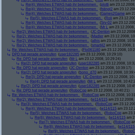
Re(3): Welches ETWAS hab ihr bekommen..
(
Roli
am 23.12.2008, 10
Re(4): Welches ETWAS hab ihr bekommen..
(
plotti
am 23.12.2008,
Re(4): Welches ETWAS hab ihr bekommen..
(
fstingl2
am 23.12.200
Re(4): Welches ETWAS hab ihr bekommen..
(
Games2Game
am 23
Re(5): Welches ETWAS hab ihr bekommen..
(
Roli
am 23.12.200
Re(4): Welches ETWAS hab ihr bekommen..
(
Srv-02
am 23.12.200
Re(4): Welches ETWAS hab ihr bekommen..
(
Mr L
am 23.12.2008,
Re(2): Welches ETWAS hab ihr bekommen..
(
JC-Denton
am 23.12.2008,
Re(2): Welches ETWAS hab ihr bekommen..
(
Madler
am 23.12.2008, 10
Re(2): Welches ETWAS hab ihr bekommen..
(
athis
am 23.12.2008, 10:5
Re(2): Welches ETWAS hab ihr bekommen..
(
smart42
am 23.12.2008, 1
Re: Welches ETWAS hab ihr bekommen..
(
Flo061180
am 23.12.2008, 10:2
DPD hat gerade angerufen
(
user182285
am 23.12.2008, 10:29:10)
Re: DPD hat gerade angerufen
(
Mr L
am 23.12.2008, 10:29:24)
Re(2): DPD hat gerade angerufen
(
user182285
am 23.12.2008, 10:3
Re: DPD hat gerade angerufen
(
JC-Denton
am 23.12.2008, 10:39:17)
Re(2): DPD hat gerade angerufen
(
bono_d70
am 23.12.2008, 10:39:
Re(3): DPD hat gerade angerufen
(
JC-Denton
am 23.12.2008, 10:
Re(4): DPD hat gerade angerufen
(
Mr L
am 23.12.2008, 10:42:
Re(2): DPD hat gerade angerufen
(
user182285
am 23.12.2008, 10:4
Re: DPD hat gerade angerufen
(
RoboCop
am 23.12.2008, 10:40:21)
Re: Welches ETWAS hab ihr bekommen..
(
RoboCop
am 23.12.2008, 10:31
Re(2): Welches ETWAS hab ihr bekommen..
(
w114/115
am 23.12.2008, 
Re(3): Welches ETWAS hab ihr bekommen..
(
RoboCop
am 23.12.200
Re(4): Welches ETWAS hab ihr bekommen..
(
w114/115
am 23.12.2
Re(5): Welches ETWAS hab ihr bekommen..
(
RoboCop
am 23.1
Re(6): Welches ETWAS hab ihr bekommen..
(
w114/115
am 23
Re(7): Welches ETWAS hab ihr bekommen..
(
RoboCop
am
Re(8): Welches ETWAS hab ihr bekommen..
(
w114/115
Re(9): Welches ETWAS hab ihr bekommen..
(
RoboC