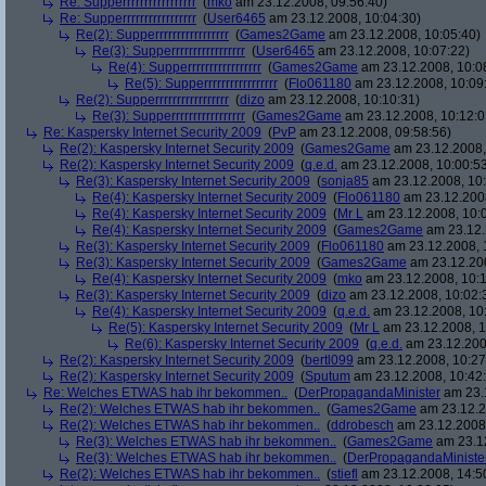
Re: Supperrrrrrrrrrrrrrrrr
(
mko
am 23.12.2008, 09:56:40)
Re: Supperrrrrrrrrrrrrrrrr
(
User6465
am 23.12.2008, 10:04:30)
Re(2): Supperrrrrrrrrrrrrrrrr
(
Games2Game
am 23.12.2008, 10:05:40)
Re(3): Supperrrrrrrrrrrrrrrrr
(
User6465
am 23.12.2008, 10:07:22)
Re(4): Supperrrrrrrrrrrrrrrrr
(
Games2Game
am 23.12.2008, 10:0
Re(5): Supperrrrrrrrrrrrrrrrr
(
Flo061180
am 23.12.2008, 10:09
Re(2): Supperrrrrrrrrrrrrrrrr
(
dizo
am 23.12.2008, 10:10:31)
Re(3): Supperrrrrrrrrrrrrrrrr
(
Games2Game
am 23.12.2008, 10:12:0
Re: Kaspersky Internet Security 2009
(
PvP
am 23.12.2008, 09:58:56)
Re(2): Kaspersky Internet Security 2009
(
Games2Game
am 23.12.2008,
Re(2): Kaspersky Internet Security 2009
(
q.e.d.
am 23.12.2008, 10:00:5
Re(3): Kaspersky Internet Security 2009
(
sonja85
am 23.12.2008, 10:
Re(4): Kaspersky Internet Security 2009
(
Flo061180
am 23.12.2008
Re(4): Kaspersky Internet Security 2009
(
Mr L
am 23.12.2008, 10:
Re(4): Kaspersky Internet Security 2009
(
Games2Game
am 23.12.
Re(3): Kaspersky Internet Security 2009
(
Flo061180
am 23.12.2008, 
Re(3): Kaspersky Internet Security 2009
(
Games2Game
am 23.12.200
Re(4): Kaspersky Internet Security 2009
(
mko
am 23.12.2008, 10:1
Re(3): Kaspersky Internet Security 2009
(
dizo
am 23.12.2008, 10:02:
Re(4): Kaspersky Internet Security 2009
(
q.e.d.
am 23.12.2008, 10
Re(5): Kaspersky Internet Security 2009
(
Mr L
am 23.12.2008, 1
Re(6): Kaspersky Internet Security 2009
(
q.e.d.
am 23.12.200
Re(2): Kaspersky Internet Security 2009
(
bertl099
am 23.12.2008, 10:27
Re(2): Kaspersky Internet Security 2009
(
Sputum
am 23.12.2008, 10:42
Re: Welches ETWAS hab ihr bekommen..
(
DerPropagandaMinister
am 23.1
Re(2): Welches ETWAS hab ihr bekommen..
(
Games2Game
am 23.12.2
Re(2): Welches ETWAS hab ihr bekommen..
(
ddrobesch
am 23.12.2008,
Re(3): Welches ETWAS hab ihr bekommen..
(
Games2Game
am 23.12
Re(3): Welches ETWAS hab ihr bekommen..
(
DerPropagandaMiniste
Re(2): Welches ETWAS hab ihr bekommen..
(
stiefl
am 23.12.2008, 14:5