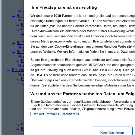
Re(7): Welches ETWAS hab ihr bekommen..
(
Arrris
am 23.
Re(8): Welches ETWAS hab ihr bekommen..
(
bono_d7
Ihre Privatsphäre ist uns wichtig
Re(2): Welches ETWAS hab ihr bekommen..
(
q.e.d.
am 23.12.2008, 08:
Re(2): Welches ETWAS hab ihr bekommen..
(
Roli
am 23.12.2008, 08:59
Wir und unsere
1019
-Partner speichern und greifen auf personenbezo
Re(2): Welches ETWAS hab ihr bekommen..
(
bart99
am 23.12.2008, 09:
eindeutige Kennungen auf Ihrem Gerät zu. Durch Auswahl von Akzeptier
Re(3): Welches ETWAS hab ihr bekommen..
(
playaz
am 23.12.2008, 
für die unter „Wir und unsere Partner verarbeiten Daten, um Ihnen Dien
Re(3): Welches ETWAS hab ihr bekommen..
(
monster23
am 23.12.20
Durch Auswahl von Alle ablehnen oder Widerruf Ihrer Einwilligung werde
Re(4): Welches ETWAS hab ihr bekommen..
(
bart99
am 23.12.2008
deaktiviert sind, sind manche Inhalte und Anzeigen möglicherweise nicht
Re(5): Welches ETWAS hab ihr bekommen..
(
monster23
am 23.
dieses Menü jederzeit wieder aufrufen, um Ihre Einstellungen zu ändern 
Re(2): Welches ETWAS hab ihr bekommen..
(
female
am 23.12.2008, 09
Sie auf den Link Cookie-Einstellungen am unteren Rand der Webseite kli
Re(2): Welches ETWAS hab ihr bekommen..
(
User6465
am 23.12.2008,
unseres Website. Weitere Informationen finden Sie in unserer Datensch
Re(2): Welches ETWAS hab ihr bekommen..
(
playaz
am 23.12.2008, 09
Re(2): Welches ETWAS hab ihr bekommen..
(
Ardjan
am 23.12.2008, 09
Sofern Ihre getroffenen Einstellungen auch Anbieter umfassen, die Daten
Re(3): Welches ETWAS hab ihr bekommen..
(
monster23
am 23.12.20
Angemessenheitsbeschlusses gem Art 45 DSGVO und ohne geeignete G
Re(2): Welches ETWAS hab ihr bekommen..
(
User284
am 23.12.2008, 1
Re: Welches ETWAS hab ihr bekommen..
(
Diall
am 23.12.2008, 09:01:20)
so gilt Ihre Einwilligung auch hierfür (Art 49 Abs 1 lit a DSGVO). Dies gi
Re(2): Welches ETWAS hab ihr bekommen..
(
ddrobesch
am 23.12.2008,
die USA. Es besteht insbesondere das Risiko, dass Ihre Daten durch B
Re(3): Welches ETWAS hab ihr bekommen..
(
q.e.d.
am 23.12.2008, 0
Überwachungszwecken verarbeitet werden können, möglicherweise auc
Re(4): Welches ETWAS hab ihr bekommen..
(
Games2Game
am 23
können Sie abstellen, in dem Sie bei dem jeweiligen Anbieter in der Liste
Re(5): Welches ETWAS hab ihr bekommen..
(
ddrobesch
am 23.
Re(6): Welches ETWAS hab ihr bekommen..
(
q.e.d.
am 23.12
Wir und unsere Partner verarbeiten Daten, um Folg
Re(5): Welches ETWAS hab ihr bekommen..
(
q.e.d.
am 23.12.20
Re(6): Welches ETWAS hab ihr bekommen..
(
Games2Game
Endgeräteeigenschaften zur Identifikation aktiv abfragen. Verwendung 
Zugriff auf Informationen auf einem Endgerät. Personalisierte Werbung
Re(7): Welches ETWAS hab ihr bekommen..
(
q.e.d.
am 23.
und der Performance von Inhalten, Zielgruppenforschung sowie Entwic
Re(8): Welches ETWAS hab ihr bekommen..
(
Games2
Liste der Partner (Lieferanten)
Re(9): Welches ETWAS hab ihr bekommen..
(
q.e.d.
a
Re(5): Welches ETWAS hab ihr bekommen..
(
monster23
am 23.
Re(3): Welches ETWAS hab ihr bekommen..
(
Diall
am 23.12.2008, 09
Re(3): Welches ETWAS hab ihr bekommen..
(
Madler
am 23.12.2008, 
Konfigurieren
Re(4): Welches ETWAS hab ihr bekommen..
(
Games2Game
am 23