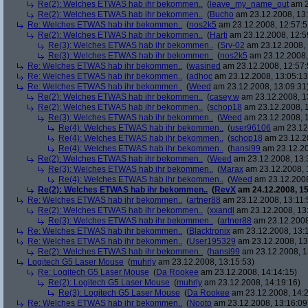
Re(2): Welches ETWAS hab ihr bekommen..
(
leave_my_name_out
am 2
Re(2): Welches ETWAS hab ihr bekommen..
(
Bucho
am 23.12.2008, 13:
Re: Welches ETWAS hab ihr bekommen..
(
nos2k5
am 23.12.2008, 12:57:5
Re(2): Welches ETWAS hab ihr bekommen..
(
Harti
am 23.12.2008, 12:5
Re(3): Welches ETWAS hab ihr bekommen..
(
Srv-02
am 23.12.2008, 
Re(3): Welches ETWAS hab ihr bekommen..
(
nos2k5
am 23.12.2008,
Re: Welches ETWAS hab ihr bekommen..
(
wasined
am 23.12.2008, 12:57:
Re: Welches ETWAS hab ihr bekommen..
(
adhoc
am 23.12.2008, 13:05:13
Re: Welches ETWAS hab ihr bekommen..
(
Weed
am 23.12.2008, 13:09:31
Re(2): Welches ETWAS hab ihr bekommen..
(
casey.w
am 23.12.2008, 1
Re(2): Welches ETWAS hab ihr bekommen..
(
schop18
am 23.12.2008, 1
Re(3): Welches ETWAS hab ihr bekommen..
(
Weed
am 23.12.2008, 1
Re(4): Welches ETWAS hab ihr bekommen..
(
user96106
am 23.12.
Re(4): Welches ETWAS hab ihr bekommen..
(
schop18
am 23.12.20
Re(4): Welches ETWAS hab ihr bekommen..
(
hansi99
am 23.12.20
Re(2): Welches ETWAS hab ihr bekommen..
(
Weed
am 23.12.2008, 13:
Re(3): Welches ETWAS hab ihr bekommen..
(
Marax
am 23.12.2008, 
Re(4): Welches ETWAS hab ihr bekommen..
(
Weed
am 23.12.2008
Re(2): Welches ETWAS hab ihr bekommen..
(
RevX
am 24.12.2008, 15
Re: Welches ETWAS hab ihr bekommen..
(
artner88
am 23.12.2008, 13:11:
Re(2): Welches ETWAS hab ihr bekommen..
(
xxandl
am 23.12.2008, 13
Re(3): Welches ETWAS hab ihr bekommen..
(
artner88
am 23.12.2008
Re: Welches ETWAS hab ihr bekommen..
(
Blacktronix
am 23.12.2008, 13:
Re: Welches ETWAS hab ihr bekommen..
(
User195329
am 23.12.2008, 13
Re(2): Welches ETWAS hab ihr bekommen..
(
hansi99
am 23.12.2008, 1
Logitech G5 Laser Mouse
(
muhrly
am 23.12.2008, 13:15:53)
Re: Logitech G5 Laser Mouse
(
Da Rookee
am 23.12.2008, 14:14:15)
Re(2): Logitech G5 Laser Mouse
(
muhrly
am 23.12.2008, 14:19:16)
Re(3): Logitech G5 Laser Mouse
(
Da Rookee
am 23.12.2008, 14:2
Re: Welches ETWAS hab ihr bekommen..
(
Nooto
am 23.12.2008, 13:16:09