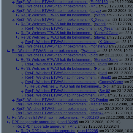
Re(2): Welches ETWAS hab ihr bekommen..
(
Flo061180
am 23.12.2008,
Re(2): Welches ETWAS hab ihr bekommen..
(
Mr L
am 23.12.2008, 10:2
Re(2): Welches ETWAS hab ihr bekommen..
(
playaz
am 23.12.2008, 10
Re(3): Welches ETWAS hab ihr bekommen..
(
xxandl
am 23.12.2008, 
Re(2): Welches ETWAS hab ihr bekommen..
(
X_Xtream
am 23.12.2008,
Re(3): Welches ETWAS hab ihr bekommen..
(
xxandl
am 23.12.2008, 
Re(4): Welches ETWAS hab ihr bekommen..
(
X_Xtream
am 23.12.
Re(3): Welches ETWAS hab ihr bekommen..
(
Games2Game
am 23.12
Re(3): Welches ETWAS hab ihr bekommen..
(
playaz
am 23.12.2008, 
Re(4): Welches ETWAS hab ihr bekommen..
(
X_Xtream
am 23.12.
Re(2): Welches ETWAS hab ihr bekommen..
(
monster23
am 23.12.2008,
Re: Welches ETWAS hab ihr bekommen..
(
Psylence
am 23.12.2008, 10:22
Re(2): Welches ETWAS hab ihr bekommen..
(
plotti
am 23.12.2008, 10:2
Re(3): Welches ETWAS hab ihr bekommen..
(
Games2Game
am 23.12
Re(4): Welches ETWAS hab ihr bekommen..
(
plotti
am 23.12.2008,
Re(3): Welches ETWAS hab ihr bekommen..
(
Roli
am 23.12.2008, 10
Re(4): Welches ETWAS hab ihr bekommen..
(
plotti
am 23.12.2008,
Re(4): Welches ETWAS hab ihr bekommen..
(
fstingl2
am 23.12.200
Re(4): Welches ETWAS hab ihr bekommen..
(
Games2Game
am 23
Re(5): Welches ETWAS hab ihr bekommen..
(
Roli
am 23.12.200
Re(4): Welches ETWAS hab ihr bekommen..
(
Srv-02
am 23.12.200
Re(4): Welches ETWAS hab ihr bekommen..
(
Mr L
am 23.12.2008,
Re(2): Welches ETWAS hab ihr bekommen..
(
JC-Denton
am 23.12.2008,
Re(2): Welches ETWAS hab ihr bekommen..
(
Madler
am 23.12.2008, 10
Re(2): Welches ETWAS hab ihr bekommen..
(
athis
am 23.12.2008, 10:5
Re(2): Welches ETWAS hab ihr bekommen..
(
smart42
am 23.12.2008, 1
Re: Welches ETWAS hab ihr bekommen..
(
Flo061180
am 23.12.2008, 10:2
DPD hat gerade angerufen
(
user182285
am 23.12.2008, 10:29:10)
Re: DPD hat gerade angerufen
(
Mr L
am 23.12.2008, 10:29:24)
Re(2): DPD hat gerade angerufen
(
user182285
am 23.12.2008, 10:3