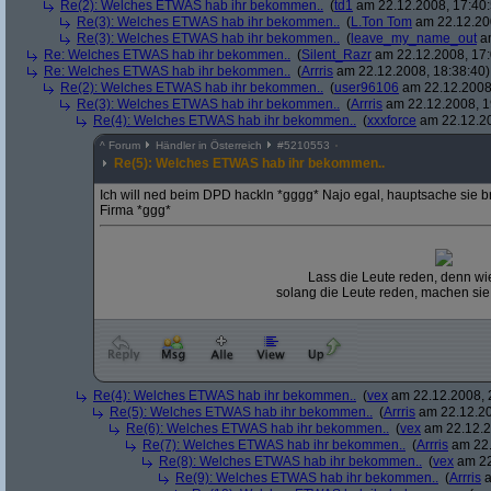
Re(2): Welches ETWAS hab ihr bekommen..
(
td1
am 22.12.2008, 17:40:
Re(3): Welches ETWAS hab ihr bekommen..
(
L.Ton Tom
am 22.12.200
Re(3): Welches ETWAS hab ihr bekommen..
(
leave_my_name_out
am
Re: Welches ETWAS hab ihr bekommen..
(
Silent_Razr
am 22.12.2008, 17:
Re: Welches ETWAS hab ihr bekommen..
(
Arrris
am 22.12.2008, 18:38:40)
Re(2): Welches ETWAS hab ihr bekommen..
(
user96106
am 22.12.2008,
Re(3): Welches ETWAS hab ihr bekommen..
(
Arrris
am 22.12.2008, 1
Re(4): Welches ETWAS hab ihr bekommen..
(
xxxforce
am 22.12.20
^
Forum
Händler in Österreich
#
5210553
Re(5): Welches ETWAS hab ihr bekommen..
Ich will ned beim DPD hackln *gggg* Najo egal, hauptsache sie b
Firma *ggg*
Lass die Leute reden, denn wie
solang die Leute reden, machen sie
Re(4): Welches ETWAS hab ihr bekommen..
(
vex
am 22.12.2008, 
Re(5): Welches ETWAS hab ihr bekommen..
(
Arrris
am 22.12.20
Re(6): Welches ETWAS hab ihr bekommen..
(
vex
am 22.12.2
Re(7): Welches ETWAS hab ihr bekommen..
(
Arrris
am 22.
Re(8): Welches ETWAS hab ihr bekommen..
(
vex
am 22
Re(9): Welches ETWAS hab ihr bekommen..
(
Arrris
a