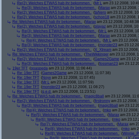
Re(2): Welches ETWAS hab ihr bekommen..
(
Mr L
am 23.12.2008, 10:4
Re(3): Welches ETWAS hab ihr bekommen..
(
Marax
am 23.12.2008, 
Re(2): Welches ETWAS hab ihr bekommen..
(
taNero
am 23.12.2008, 10
Re(2): Welches ETWAS hab ihr bekommen..
(
schop18
am 23.12.2008, 1
Re: Welches ETWAS hab ihr bekommen..
(
Marax
am 23.12.2008, 10:48:38
Re(2): Welches ETWAS hab ihr bekommen..
(
playaz
am 23.12.2008, 10
Re(3): Welches ETWAS hab ihr bekommen..
(
Mr L
am 23.12.2008, 10
Re(3): Welches ETWAS hab ihr bekommen..
(
Marax
am 23.12.2008, 
Re(4): Welches ETWAS hab ihr bekommen..
(
Mr L
am 23.12.2008,
Re(3): Welches ETWAS hab ihr bekommen..
(
monster23
am 23.12.20
Re(2): Welches ETWAS hab ihr bekommen..
(
X_Xtream
am 23.12.2008,
Re: Welches ETWAS hab ihr bekommen..
(
TheWikkinger
am 23.12.2008, 1
Re(2): Welches ETWAS hab ihr bekommen..
(
Games2Game
am 23.12.2
Re(3): Welches ETWAS hab ihr bekommen..
(
fossman23
am 23.12.20
19er TFT
(
goaspeda
am 23.12.2008, 11:06:44)
Re: 19er TFT
(
Games2Game
am 23.12.2008, 11:07:38)
Re: 19er TFT
(
Noyx
am 23.12.2008, 11:07:45)
Re: 19er TFT
(
Mr L
am 23.12.2008, 11:07:59)
Re: 19er TFT
(
monster23
am 23.12.2008, 11:08:27)
Re: 19er TFT
(
q.e.d.
am 23.12.2008, 11:23:51)
Re: Welches ETWAS hab ihr bekommen..
(
magic8ball
am 23.12.2008, 11:0
Re(2): Welches ETWAS hab ihr bekommen..
(
firstronny
am 23.12.2008, 
Re(3): Welches ETWAS hab ihr bekommen..
(
magic8ball
am 23.12.20
Re(4): Welches ETWAS hab ihr bekommen..
(
mko
am 23.12.2008, 
Re(5): Welches ETWAS hab ihr bekommen..
(
Marax
am 23.12.2
Re(6): Welches ETWAS hab ihr bekommen..
(
mko
am 23.12.2
Re(7): Welches ETWAS hab ihr bekommen..
(
Marax
am 23
Re(8): Welches ETWAS hab ihr bekommen..
(
mko
am 23
Re(8): Welches ETWAS hab ihr bekommen..
(
Winnie_
Re(9): Welches ETWAS hab ihr bekommen..
(
JC-De