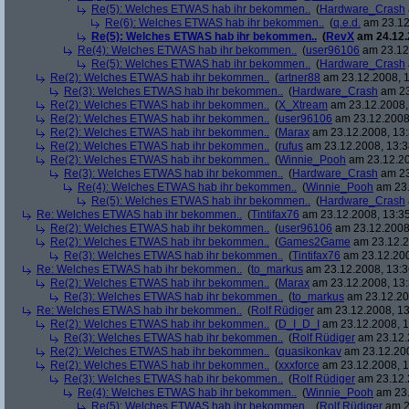
Re(5): Welches ETWAS hab ihr bekommen..
(
Hardware_Crash
Re(6): Welches ETWAS hab ihr bekommen..
(
q.e.d.
am 23.12
Re(5): Welches ETWAS hab ihr bekommen..
(
RevX
am 24.12.
Re(4): Welches ETWAS hab ihr bekommen..
(
user96106
am 23.12.
Re(5): Welches ETWAS hab ihr bekommen..
(
Hardware_Crash
Re(2): Welches ETWAS hab ihr bekommen..
(
artner88
am 23.12.2008, 1
Re(3): Welches ETWAS hab ihr bekommen..
(
Hardware_Crash
am 23
Re(2): Welches ETWAS hab ihr bekommen..
(
X_Xtream
am 23.12.2008,
Re(2): Welches ETWAS hab ihr bekommen..
(
user96106
am 23.12.2008,
Re(2): Welches ETWAS hab ihr bekommen..
(
Marax
am 23.12.2008, 13:
Re(2): Welches ETWAS hab ihr bekommen..
(
rufus
am 23.12.2008, 13:3
Re(2): Welches ETWAS hab ihr bekommen..
(
Winnie_Pooh
am 23.12.20
Re(3): Welches ETWAS hab ihr bekommen..
(
Hardware_Crash
am 23
Re(4): Welches ETWAS hab ihr bekommen..
(
Winnie_Pooh
am 23.
Re(5): Welches ETWAS hab ihr bekommen..
(
Hardware_Crash
Re: Welches ETWAS hab ihr bekommen..
(
Tintifax76
am 23.12.2008, 13:35
Re(2): Welches ETWAS hab ihr bekommen..
(
user96106
am 23.12.2008,
Re(2): Welches ETWAS hab ihr bekommen..
(
Games2Game
am 23.12.2
Re(3): Welches ETWAS hab ihr bekommen..
(
Tintifax76
am 23.12.200
Re: Welches ETWAS hab ihr bekommen..
(
to_markus
am 23.12.2008, 13:3
Re(2): Welches ETWAS hab ihr bekommen..
(
Marax
am 23.12.2008, 13:
Re(3): Welches ETWAS hab ihr bekommen..
(
to_markus
am 23.12.20
Re: Welches ETWAS hab ihr bekommen..
(
Rolf Rüdiger
am 23.12.2008, 13
Re(2): Welches ETWAS hab ihr bekommen..
(
D_I_D_I
am 23.12.2008, 1
Re(3): Welches ETWAS hab ihr bekommen..
(
Rolf Rüdiger
am 23.12.
Re(2): Welches ETWAS hab ihr bekommen..
(
quasikonkav
am 23.12.200
Re(2): Welches ETWAS hab ihr bekommen..
(
xxxforce
am 23.12.2008, 1
Re(3): Welches ETWAS hab ihr bekommen..
(
Rolf Rüdiger
am 23.12.
Re(4): Welches ETWAS hab ihr bekommen..
(
Winnie_Pooh
am 23.
Re(5): Welches ETWAS hab ihr bekommen..
(
Rolf Rüdiger
am 2