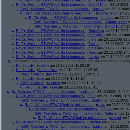
Re(4): Welches ETWAS hab ihr bekommen..
(
Marax
am 23.12.2008
Re(2): Welches ETWAS hab ihr bekommen..
(
w114/115
am 23.12.2008, 
Re(3): Welches ETWAS hab ihr bekommen..
(
ducduc
am 23.12.2008,
Re(4): Welches ETWAS hab ihr bekommen..
(
Winnie_Pooh
am 23.
Re(5): Welches ETWAS hab ihr bekommen..
(
ducduc
am 23.12.
Re(6): Welches ETWAS hab ihr bekommen..
(
Winnie_Pooh
a
Re(6): Welches ETWAS hab ihr bekommen..
(
schop18
am 23.
Re(2): Welches ETWAS hab ihr bekommen..
(
RoboCop
am 23.12.2008, 
Re(2): Welches ETWAS hab ihr bekommen..
(
monster23
am 23.12.2008,
Re(2): Welches ETWAS hab ihr bekommen..
(
q.e.d.
am 23.12.2008, 12:
Re(2): Welches ETWAS hab ihr bekommen..
(
Bucho
am 23.12.2008, 12:
Re(2): Welches ETWAS hab ihr bekommen..
(
athis
am 23.12.2008, 14:2
Re(2): Welches ETWAS hab ihr bekommen..
(
Hapo
am 23.12.2008, 14:
Re(2): Welches ETWAS hab ihr bekommen..
(
playaz
am 23.12.2008, 15
Vom Autor zurückgezogen oder Autor hat seine Registrierung nicht bestätig
Re: Statistik:
(
muhrly
am 23.12.2008, 11:58:16)
Re: Statistik:
(
Silent_Razr
am 23.12.2008, 12:05:36)
Re(2): Statistik:
(
taNero
am 23.12.2008, 12:07:17)
Re: Statistik:
(
ese
am 23.12.2008, 12:18:11)
Re(2): Statistik:
(
xxxforce
am 23.12.2008, 12:19:23)
Re(3): Statistik:
(
ese
am 23.12.2008, 12:23:11)
Re: Welches ETWAS hab ihr bekommen..
(
andvol
am 23.12.2008, 11:46:5
Re(2): Welches ETWAS hab ihr bekommen..
(
rufus
am 23.12.2008, 11:5
Re(3): Welches ETWAS hab ihr bekommen..
(
andvol
am 23.12.2008, 
Re(4): Welches ETWAS hab ihr bekommen..
(
rufus
am 23.12.2008,
Re(5): Welches ETWAS hab ihr bekommen..
(
andvol
am 23.12.2
Re(6): Welches ETWAS hab ihr bekommen..
(
rufus
am 23.12.
Re(7): Welches ETWAS hab ihr bekommen..
(
andvol
am 23
Re(2): Welches ETWAS hab ihr bekommen..
(
Raydoo
am 23.12.2008, 1
Re(3): Welches ETWAS hab ihr bekommen..
(
andvol
am 23.12.2008, 