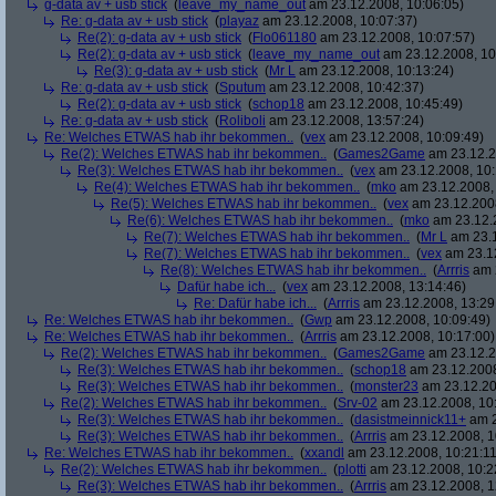
g-data av + usb stick
(
leave_my_name_out
am 23.12.2008, 10:06:05)
Re: g-data av + usb stick
(
playaz
am 23.12.2008, 10:07:37)
Re(2): g-data av + usb stick
(
Flo061180
am 23.12.2008, 10:07:57)
Re(2): g-data av + usb stick
(
leave_my_name_out
am 23.12.2008, 10
Re(3): g-data av + usb stick
(
Mr L
am 23.12.2008, 10:13:24)
Re: g-data av + usb stick
(
Sputum
am 23.12.2008, 10:42:37)
Re(2): g-data av + usb stick
(
schop18
am 23.12.2008, 10:45:49)
Re: g-data av + usb stick
(
Roliboli
am 23.12.2008, 13:57:24)
Re: Welches ETWAS hab ihr bekommen..
(
vex
am 23.12.2008, 10:09:49)
Re(2): Welches ETWAS hab ihr bekommen..
(
Games2Game
am 23.12.2
Re(3): Welches ETWAS hab ihr bekommen..
(
vex
am 23.12.2008, 10:
Re(4): Welches ETWAS hab ihr bekommen..
(
mko
am 23.12.2008, 
Re(5): Welches ETWAS hab ihr bekommen..
(
vex
am 23.12.2008
Re(6): Welches ETWAS hab ihr bekommen..
(
mko
am 23.12.2
Re(7): Welches ETWAS hab ihr bekommen..
(
Mr L
am 23.1
Re(7): Welches ETWAS hab ihr bekommen..
(
vex
am 23.12
Re(8): Welches ETWAS hab ihr bekommen..
(
Arrris
am 2
Dafür habe ich...
(
vex
am 23.12.2008, 13:14:46)
Re: Dafür habe ich...
(
Arrris
am 23.12.2008, 13:29
Re: Welches ETWAS hab ihr bekommen..
(
Gwp
am 23.12.2008, 10:09:49)
Re: Welches ETWAS hab ihr bekommen..
(
Arrris
am 23.12.2008, 10:17:00)
Re(2): Welches ETWAS hab ihr bekommen..
(
Games2Game
am 23.12.2
Re(3): Welches ETWAS hab ihr bekommen..
(
schop18
am 23.12.2008
Re(3): Welches ETWAS hab ihr bekommen..
(
monster23
am 23.12.20
Re(2): Welches ETWAS hab ihr bekommen..
(
Srv-02
am 23.12.2008, 10
Re(3): Welches ETWAS hab ihr bekommen..
(
dasistmeinnick11+
am 2
Re(3): Welches ETWAS hab ihr bekommen..
(
Arrris
am 23.12.2008, 1
Re: Welches ETWAS hab ihr bekommen..
(
xxandl
am 23.12.2008, 10:21:11
Re(2): Welches ETWAS hab ihr bekommen..
(
plotti
am 23.12.2008, 10:2
Re(3): Welches ETWAS hab ihr bekommen..
(
Arrris
am 23.12.2008, 1