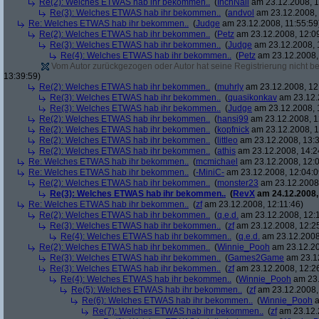
Re(2): Welches ETWAS hab ihr bekommen..
(
InchNail
am 23.12.2008, 1
Re(3): Welches ETWAS hab ihr bekommen..
(
andvol
am 23.12.2008, 
Re: Welches ETWAS hab ihr bekommen..
(
Judge
am 23.12.2008, 11:55:59
Re(2): Welches ETWAS hab ihr bekommen..
(
Petz
am 23.12.2008, 12:0
Re(3): Welches ETWAS hab ihr bekommen..
(
Judge
am 23.12.2008, 
Re(4): Welches ETWAS hab ihr bekommen..
(
Petz
am 23.12.2008,
Vom Autor zurückgezogen oder Autor hat seine Registrierung nicht bes
13:39:59)
Re(2): Welches ETWAS hab ihr bekommen..
(
muhrly
am 23.12.2008, 12
Re(3): Welches ETWAS hab ihr bekommen..
(
quasikonkav
am 23.12.
Re(3): Welches ETWAS hab ihr bekommen..
(
Judge
am 23.12.2008, 
Re(2): Welches ETWAS hab ihr bekommen..
(
hansi99
am 23.12.2008, 1
Re(2): Welches ETWAS hab ihr bekommen..
(
kopfnick
am 23.12.2008, 1
Re(2): Welches ETWAS hab ihr bekommen..
(
littleo
am 23.12.2008, 13:3
Re(2): Welches ETWAS hab ihr bekommen..
(
athis
am 23.12.2008, 14:2
Re: Welches ETWAS hab ihr bekommen..
(
mcmichael
am 23.12.2008, 12:0
Re: Welches ETWAS hab ihr bekommen..
(
-MiniC-
am 23.12.2008, 12:04:0
Re(2): Welches ETWAS hab ihr bekommen..
(
monster23
am 23.12.2008,
Re(3): Welches ETWAS hab ihr bekommen..
(
RevX
am 24.12.2008,
Re: Welches ETWAS hab ihr bekommen..
(
zf
am 23.12.2008, 12:11:46)
Re(2): Welches ETWAS hab ihr bekommen..
(
q.e.d.
am 23.12.2008, 12:
Re(3): Welches ETWAS hab ihr bekommen..
(
zf
am 23.12.2008, 12:2
Re(4): Welches ETWAS hab ihr bekommen..
(
q.e.d.
am 23.12.2008,
Re(2): Welches ETWAS hab ihr bekommen..
(
Winnie_Pooh
am 23.12.20
Re(3): Welches ETWAS hab ihr bekommen..
(
Games2Game
am 23.12
Re(3): Welches ETWAS hab ihr bekommen..
(
zf
am 23.12.2008, 12:2
Re(4): Welches ETWAS hab ihr bekommen..
(
Winnie_Pooh
am 23.
Re(5): Welches ETWAS hab ihr bekommen..
(
zf
am 23.12.2008,
Re(6): Welches ETWAS hab ihr bekommen..
(
Winnie_Pooh
a
Re(7): Welches ETWAS hab ihr bekommen..
(
zf
am 23.12.