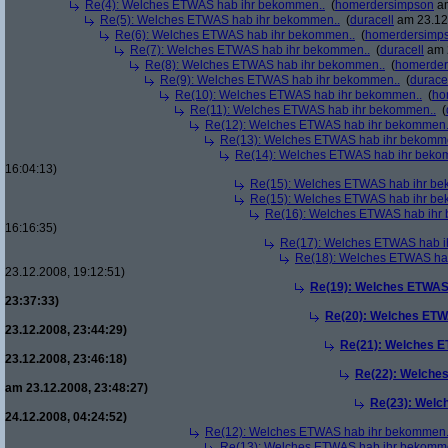
Re(4): Welches ETWAS hab ihr bekommen..
(
homerdersimpson
am
Re(5): Welches ETWAS hab ihr bekommen..
(
duracell
am 23.12.
Re(6): Welches ETWAS hab ihr bekommen..
(
homerdersimp
Re(7): Welches ETWAS hab ihr bekommen..
(
duracell
am 2
Re(8): Welches ETWAS hab ihr bekommen..
(
homerder
Re(9): Welches ETWAS hab ihr bekommen..
(
durace
Re(10): Welches ETWAS hab ihr bekommen..
(
ho
Re(11): Welches ETWAS hab ihr bekommen..
(
Re(12): Welches ETWAS hab ihr bekommen.
Re(13): Welches ETWAS hab ihr bekomm
Re(14): Welches ETWAS hab ihr beko
16:04:13)
Re(15): Welches ETWAS hab ihr be
Re(15): Welches ETWAS hab ihr be
Re(16): Welches ETWAS hab ihr
16:16:35)
Re(17): Welches ETWAS hab i
Re(18): Welches ETWAS ha
23.12.2008, 19:12:51)
Re(19): Welches ETWAS
23:37:33)
Re(20): Welches ETW
23.12.2008, 23:44:29)
Re(21): Welches E
23.12.2008, 23:46:18)
Re(22): Welche
am 23.12.2008, 23:48:27)
Re(23): Welc
24.12.2008, 04:24:52)
Re(12): Welches ETWAS hab ihr bekommen.
Re(13): Welches ETWAS hab ihr bekomm