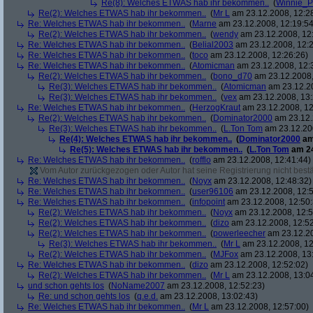
Re(8): Welches ETWAS hab ihr bekommen..
(
Winnie_
Re(2): Welches ETWAS hab ihr bekommen..
(
Mr L
am 23.12.2008, 12:2
Re: Welches ETWAS hab ihr bekommen..
(
Marne
am 23.12.2008, 12:19:54
Re(2): Welches ETWAS hab ihr bekommen..
(
wendy
am 23.12.2008, 12
Re: Welches ETWAS hab ihr bekommen..
(
Belial2003
am 23.12.2008, 12:2
Re: Welches ETWAS hab ihr bekommen..
(
toco
am 23.12.2008, 12:26:26)
Re: Welches ETWAS hab ihr bekommen..
(
Atomicman
am 23.12.2008, 12:
Re(2): Welches ETWAS hab ihr bekommen..
(
bono_d70
am 23.12.2008,
Re(3): Welches ETWAS hab ihr bekommen..
(
Atomicman
am 23.12.20
Re(3): Welches ETWAS hab ihr bekommen..
(
vex
am 23.12.2008, 13:
Re: Welches ETWAS hab ihr bekommen..
(
HerzogKraut
am 23.12.2008, 12
Re(2): Welches ETWAS hab ihr bekommen..
(
Dominator2000
am 23.12.
Re(3): Welches ETWAS hab ihr bekommen..
(
L.Ton Tom
am 23.12.200
Re(4): Welches ETWAS hab ihr bekommen..
(
Dominator2000
am
Re(5): Welches ETWAS hab ihr bekommen..
(
L.Ton Tom
am 24
Re: Welches ETWAS hab ihr bekommen..
(
rofflo
am 23.12.2008, 12:41:44)
Vom Autor zurückgezogen oder Autor hat seine Registrierung nicht bestä
Re: Welches ETWAS hab ihr bekommen..
(
Noyx
am 23.12.2008, 12:48:32)
Re: Welches ETWAS hab ihr bekommen..
(
user96106
am 23.12.2008, 12:5
Re: Welches ETWAS hab ihr bekommen..
(
infopoint
am 23.12.2008, 12:50:
Re(2): Welches ETWAS hab ihr bekommen..
(
Noyx
am 23.12.2008, 12:5
Re(2): Welches ETWAS hab ihr bekommen..
(
dizo
am 23.12.2008, 12:52
Re(2): Welches ETWAS hab ihr bekommen..
(
powerleecher
am 23.12.20
Re(3): Welches ETWAS hab ihr bekommen..
(
Mr L
am 23.12.2008, 12
Re(2): Welches ETWAS hab ihr bekommen..
(
MJFox
am 23.12.2008, 13
Re: Welches ETWAS hab ihr bekommen..
(
dizo
am 23.12.2008, 12:52:02)
Re(2): Welches ETWAS hab ihr bekommen..
(
Mr L
am 23.12.2008, 13:0
und schon gehts los
(
NoName2007
am 23.12.2008, 12:52:23)
Re: und schon gehts los
(
q.e.d.
am 23.12.2008, 13:02:43)
Re: Welches ETWAS hab ihr bekommen..
(
Mr L
am 23.12.2008, 12:57:00)