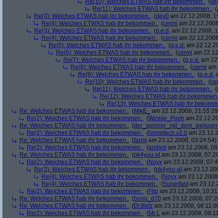
Re(10): Welches ETWAS hab ihr bekommen..
(
ve
Re(11): Welches ETWAS hab ihr bekommen..
(
Re(3): Welches ETWAS hab ihr bekommen..
(
dev0
am 22.12.2008, 1
Re(4): Welches ETWAS hab ihr bekommen..
(
cermi
am 22.12.2008
Re(3): Welches ETWAS hab ihr bekommen..
(
q.e.d.
am 22.12.2008, 1
Re(4): Welches ETWAS hab ihr bekommen..
(
cermi
am 22.12.2008
Re(5): Welches ETWAS hab ihr bekommen..
(
q.e.d.
am 22.12.20
Re(6): Welches ETWAS hab ihr bekommen..
(
cermi
am 22.12
Re(7): Welches ETWAS hab ihr bekommen..
(
q.e.d.
am 22.
Re(8): Welches ETWAS hab ihr bekommen..
(
cermi
am 
Re(9): Welches ETWAS hab ihr bekommen..
(
q.e.d.
a
Re(10): Welches ETWAS hab ihr bekommen..
(
ce
Re(11): Welches ETWAS hab ihr bekommen..
(
Re(12): Welches ETWAS hab ihr bekommen.
Re(13): Welches ETWAS hab ihr bekomm
Re: Welches ETWAS hab ihr bekommen..
(
MikE_
am 22.12.2008, 21:55:29
Re(2): Welches ETWAS hab ihr bekommen..
(
Winnie_Pooh
am 22.12.20
Re: Welches ETWAS hab ihr bekommen..
(
der_spinner_mit_dem_weissen
Re(2): Welches ETWAS hab ihr bekommen..
(
hometech.v2.0
am 23.12.2
Re: Welches ETWAS hab ihr bekommen..
(
farmi
am 23.12.2008, 03:24:54)
Re(2): Welches ETWAS hab ihr bekommen..
(
andvol
am 23.12.2008, 08
Re: Welches ETWAS hab ihr bekommen..
(
ok4you-at
am 23.12.2008, 07:2
Re(2): Welches ETWAS hab ihr bekommen..
(
Noyx
am 23.12.2008, 07:4
Re(3): Welches ETWAS hab ihr bekommen..
(
ok4you-at
am 23.12.200
Re(4): Welches ETWAS hab ihr bekommen..
(
Noyx
am 23.12.2008,
Re(4): Welches ETWAS hab ihr bekommen..
(
Superfast
am 23.12.2
Re(2): Welches ETWAS hab ihr bekommen..
(
Flip
am 23.12.2008, 10:31
Re: Welches ETWAS hab ihr bekommen..
(
bono_d70
am 23.12.2008, 07:2
Re: Welches ETWAS hab ihr bekommen..
(
Dr.Betz
am 23.12.2008, 08:11:0
Re(2): Welches ETWAS hab ihr bekommen..
(
Mr L
am 23.12.2008, 08:11