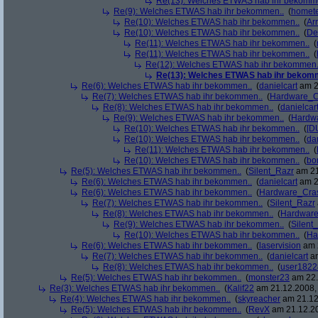
Re(13): Welches ETWAS hab ihr bekomm
Re(9): Welches ETWAS hab ihr bekommen..
(
homete
Re(10): Welches ETWAS hab ihr bekommen..
(
Arr
Re(10): Welches ETWAS hab ihr bekommen..
(
De
Re(11): Welches ETWAS hab ihr bekommen..
(
Re(11): Welches ETWAS hab ihr bekommen..
(
Re(12): Welches ETWAS hab ihr bekommen.
Re(13): Welches ETWAS hab ihr bekom
Re(6): Welches ETWAS hab ihr bekommen..
(
danielcart
am 2
Re(7): Welches ETWAS hab ihr bekommen..
(
Hardware_C
Re(8): Welches ETWAS hab ihr bekommen..
(
danielcar
Re(9): Welches ETWAS hab ihr bekommen..
(
Hardw
Re(10): Welches ETWAS hab ihr bekommen..
(
[D
Re(10): Welches ETWAS hab ihr bekommen..
(
da
Re(11): Welches ETWAS hab ihr bekommen..
(
Re(10): Welches ETWAS hab ihr bekommen..
(
bo
Re(5): Welches ETWAS hab ihr bekommen..
(
Silent_Razr
am 21
Re(6): Welches ETWAS hab ihr bekommen..
(
danielcart
am 2
Re(6): Welches ETWAS hab ihr bekommen..
(
Hardware_Cra
Re(7): Welches ETWAS hab ihr bekommen..
(
Silent_Razr
Re(8): Welches ETWAS hab ihr bekommen..
(
Hardwar
Re(9): Welches ETWAS hab ihr bekommen..
(
Silent
Re(10): Welches ETWAS hab ihr bekommen..
(
Ha
Re(6): Welches ETWAS hab ihr bekommen..
(
laservision
am 2
Re(7): Welches ETWAS hab ihr bekommen..
(
danielcart
am
Re(8): Welches ETWAS hab ihr bekommen..
(
user1822
Re(5): Welches ETWAS hab ihr bekommen..
(
monster23
am 22.
Re(3): Welches ETWAS hab ihr bekommen..
(
Kalif22
am 21.12.2008, 
Re(4): Welches ETWAS hab ihr bekommen..
(
skyreacher
am 21.12
Re(5): Welches ETWAS hab ihr bekommen..
(
RevX
am 21.12.20