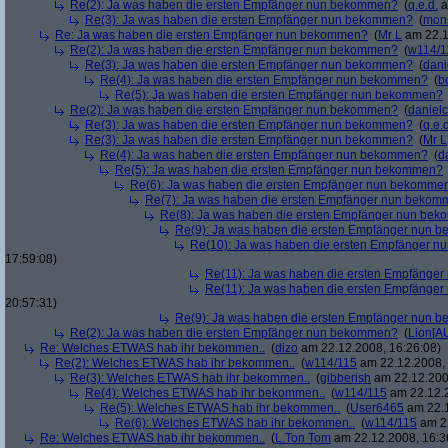
Re(2): Ja was haben die ersten Empfänger nun bekommen?
(
q.e.d.
a
Re(3): Ja was haben die ersten Empfänger nun bekommen?
(
mon
Re: Ja was haben die ersten Empfänger nun bekommen?
(
Mr L
am 22.1
Re(2): Ja was haben die ersten Empfänger nun bekommen?
(
w114/1
Re(3): Ja was haben die ersten Empfänger nun bekommen?
(
dani
Re(4): Ja was haben die ersten Empfänger nun bekommen?
(
b
Re(5): Ja was haben die ersten Empfänger nun bekommen?
Re(2): Ja was haben die ersten Empfänger nun bekommen?
(
danielc
Re(3): Ja was haben die ersten Empfänger nun bekommen?
(
q.e.d
Re(3): Ja was haben die ersten Empfänger nun bekommen?
(
Mr L
Re(4): Ja was haben die ersten Empfänger nun bekommen?
(
d
Re(5): Ja was haben die ersten Empfänger nun bekommen?
Re(6): Ja was haben die ersten Empfänger nun bekomme
Re(7): Ja was haben die ersten Empfänger nun beko
Re(8): Ja was haben die ersten Empfänger nun be
Re(9): Ja was haben die ersten Empfänger nun
Re(10): Ja was haben die ersten Empfänger 
17:59:08)
Re(11): Ja was haben die ersten Empfänge
Re(11): Ja was haben die ersten Empfänge
20:57:31)
Re(9): Ja was haben die ersten Empfänger nun
Re(2): Ja was haben die ersten Empfänger nun bekommen?
(
Lion[A
Re: Welches ETWAS hab ihr bekommen..
(
dizo
am 22.12.2008, 16:26:08)
Re(2): Welches ETWAS hab ihr bekommen..
(
w114/115
am 22.12.2008, 
Re(3): Welches ETWAS hab ihr bekommen..
(
gibberish
am 22.12.200
Re(4): Welches ETWAS hab ihr bekommen..
(
w114/115
am 22.12.2
Re(5): Welches ETWAS hab ihr bekommen..
(
User6465
am 22.1
Re(6): Welches ETWAS hab ihr bekommen..
(
w114/115
am 22
Re: Welches ETWAS hab ihr bekommen..
(
L.Ton Tom
am 22.12.2008, 16:3