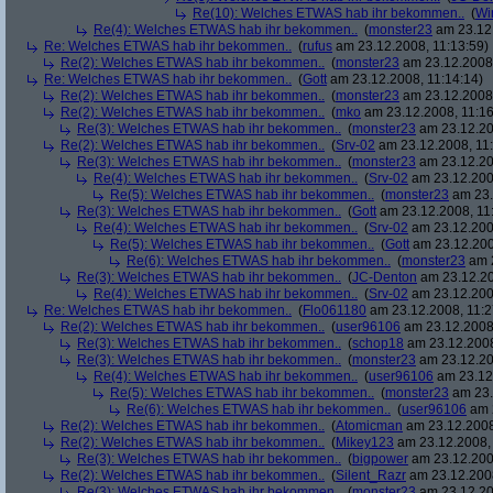
Re(10): Welches ETWAS hab ihr bekommen..
(
Wi
Re(4): Welches ETWAS hab ihr bekommen..
(
monster23
am 23.12.
Re: Welches ETWAS hab ihr bekommen..
(
rufus
am 23.12.2008, 11:13:59)
Re(2): Welches ETWAS hab ihr bekommen..
(
monster23
am 23.12.2008,
Re: Welches ETWAS hab ihr bekommen..
(
Gott
am 23.12.2008, 11:14:14)
Re(2): Welches ETWAS hab ihr bekommen..
(
monster23
am 23.12.2008,
Re(2): Welches ETWAS hab ihr bekommen..
(
mko
am 23.12.2008, 11:16
Re(3): Welches ETWAS hab ihr bekommen..
(
monster23
am 23.12.20
Re(2): Welches ETWAS hab ihr bekommen..
(
Srv-02
am 23.12.2008, 11:
Re(3): Welches ETWAS hab ihr bekommen..
(
monster23
am 23.12.20
Re(4): Welches ETWAS hab ihr bekommen..
(
Srv-02
am 23.12.2008
Re(5): Welches ETWAS hab ihr bekommen..
(
monster23
am 23.
Re(3): Welches ETWAS hab ihr bekommen..
(
Gott
am 23.12.2008, 11
Re(4): Welches ETWAS hab ihr bekommen..
(
Srv-02
am 23.12.2008
Re(5): Welches ETWAS hab ihr bekommen..
(
Gott
am 23.12.200
Re(6): Welches ETWAS hab ihr bekommen..
(
monster23
am 2
Re(3): Welches ETWAS hab ihr bekommen..
(
JC-Denton
am 23.12.20
Re(4): Welches ETWAS hab ihr bekommen..
(
Srv-02
am 23.12.2008
Re: Welches ETWAS hab ihr bekommen..
(
Flo061180
am 23.12.2008, 11:2
Re(2): Welches ETWAS hab ihr bekommen..
(
user96106
am 23.12.2008,
Re(3): Welches ETWAS hab ihr bekommen..
(
schop18
am 23.12.2008
Re(3): Welches ETWAS hab ihr bekommen..
(
monster23
am 23.12.20
Re(4): Welches ETWAS hab ihr bekommen..
(
user96106
am 23.12.
Re(5): Welches ETWAS hab ihr bekommen..
(
monster23
am 23.
Re(6): Welches ETWAS hab ihr bekommen..
(
user96106
am 2
Re(2): Welches ETWAS hab ihr bekommen..
(
Atomicman
am 23.12.2008
Re(2): Welches ETWAS hab ihr bekommen..
(
Mikey123
am 23.12.2008, 
Re(3): Welches ETWAS hab ihr bekommen..
(
bigpower
am 23.12.200
Re(2): Welches ETWAS hab ihr bekommen..
(
Silent_Razr
am 23.12.2008
Re(3): Welches ETWAS hab ihr bekommen..
(
monster23
am 23.12.20