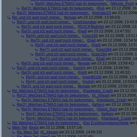
Re(6): Welches ETWAS hab ihr bekommen..
(
Winnie_Pooh
a
Re(3): Welches ETWAS hab ihr bekommen..
(
Roli
am 23.12.2008, 16
Re(2): Welches ETWAS hab ihr bekommen..
(
monster23
am 23.12.2008,
Re: und ich wart noch immer...
(
female
am 23.12.2008, 13:39:03)
Re(2): und ich wart noch immer...
(
chefchemiker
am 23.12.2008, 13:43:3
Re(3): und ich wart noch immer...
(
[DUCK]Butcher
am 23.12.2008, 13
Re(3): und ich wart noch immer...
(
Harti
am 23.12.2008, 13:47:55)
Re(4): und ich wart noch immer...
(
User284
am 23.12.2008, 13:51:
Re(5): und ich wart noch immer...
(
Diall
am 23.12.2008, 13:54:5
Re(6): und ich wart noch immer...
(
Harti
am 23.12.2008, 13:5
Re(7): und ich wart noch immer...
(
User284
am 23.12.2008
Re(6): und ich wart noch immer...
(
User284
am 23.12.2008, 1
Re(7): und ich wart noch immer...
(
Diall
am 23.12.2008, 14
Re(3): und ich wart noch immer...
(
female
am 23.12.2008, 13:59:41)
Re(2): und ich wart noch immer...
(
muhrly
am 23.12.2008, 13:48:56)
Re(3): und ich wart noch immer...
(
Harti
am 23.12.2008, 13:49:32)
Re(4): und ich wart noch immer...
(
user96106
am 23.12.2008, 13:5
Re(4): und ich wart noch immer...
(
muhrly
am 23.12.2008, 13:53:03
Re(3): und ich wart noch immer...
(
female
am 23.12.2008, 13:58:37)
Re: Welches ETWAS hab ihr bekommen..
(
Hardware_Crash
am 23.12.2008
Re(2): Welches ETWAS hab ihr bekommen..
(
X_Xtream
am 23.12.2008,
Re(3): Welches ETWAS hab ihr bekommen..
(
Hardware_Crash
am 23
Re(2): Welches ETWAS hab ihr bekommen..
(
taNero
am 23.12.2008, 13
Re(3): Welches ETWAS hab ihr bekommen..
(
Silent_Razr
am 23.12.2
Re(4): Welches ETWAS hab ihr bekommen..
(
taNero
am 23.12.200
Re(4): Welches ETWAS hab ihr bekommen..
(
Hardware_Crash
am 
Re: Welches ETWAS hab ihr bekommen..
(
Der Erziehungsberechtigte
am 2
Mein Teil
(
brösl
am 23.12.2008, 13:57:14)
Re: Mein Teil
(
X_Xtream
am 23.12.2008, 14:00:33)
Re: Mein Teil
(
dev0
am 23.12.2008, 14:02:45)