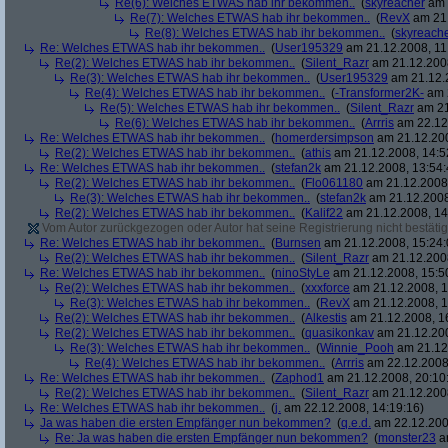
Re(6): Welches ETWAS hab ihr bekommen..
(
skyreacher
am 
Re(7): Welches ETWAS hab ihr bekommen..
(
RevX
am 21.
Re(8): Welches ETWAS hab ihr bekommen..
(
skyreach
Re: Welches ETWAS hab ihr bekommen..
(
User195329
am 21.12.2008, 11
Re(2): Welches ETWAS hab ihr bekommen..
(
Silent_Razr
am 21.12.2008
Re(3): Welches ETWAS hab ihr bekommen..
(
User195329
am 21.12.2
Re(4): Welches ETWAS hab ihr bekommen..
(
-Transformer2K-
am 2
Re(5): Welches ETWAS hab ihr bekommen..
(
Silent_Razr
am 21
Re(6): Welches ETWAS hab ihr bekommen..
(
Arrris
am 22.12.
Re: Welches ETWAS hab ihr bekommen..
(
homerdersimpson
am 21.12.200
Re(2): Welches ETWAS hab ihr bekommen..
(
athis
am 21.12.2008, 14:5
Re: Welches ETWAS hab ihr bekommen..
(
stefan2k
am 21.12.2008, 13:54:
Re(2): Welches ETWAS hab ihr bekommen..
(
Flo061180
am 21.12.2008,
Re(3): Welches ETWAS hab ihr bekommen..
(
stefan2k
am 21.12.2008
Re(2): Welches ETWAS hab ihr bekommen..
(
Kalif22
am 21.12.2008, 14
Vom Autor zurückgezogen oder Autor hat seine Registrierung nicht bestätig
Re: Welches ETWAS hab ihr bekommen..
(
Burnsen
am 21.12.2008, 15:24:
Re(2): Welches ETWAS hab ihr bekommen..
(
Silent_Razr
am 21.12.2008
Re: Welches ETWAS hab ihr bekommen..
(
ninoStyLe
am 21.12.2008, 15:5
Re(2): Welches ETWAS hab ihr bekommen..
(
xxxforce
am 21.12.2008, 1
Re(3): Welches ETWAS hab ihr bekommen..
(
RevX
am 21.12.2008, 1
Re(2): Welches ETWAS hab ihr bekommen..
(
Alkestis
am 21.12.2008, 1
Re(2): Welches ETWAS hab ihr bekommen..
(
quasikonkav
am 21.12.200
Re(3): Welches ETWAS hab ihr bekommen..
(
Winnie_Pooh
am 21.12.
Re(4): Welches ETWAS hab ihr bekommen..
(
Arrris
am 22.12.2008,
Re: Welches ETWAS hab ihr bekommen..
(
Zaphod1
am 21.12.2008, 20:10
Re(2): Welches ETWAS hab ihr bekommen..
(
Silent_Razr
am 21.12.2008
Re: Welches ETWAS hab ihr bekommen..
(
j.
am 22.12.2008, 14:19:16)
Ja was haben die ersten Empfänger nun bekommen?
(
q.e.d.
am 22.12.200
Re: Ja was haben die ersten Empfänger nun bekommen?
(
monster23
am