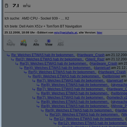
_____________________________________________________________
Ich suche: AMD CPU - Sockel 939 - .... X2
Ich biete: Dell Axim X51v + TomTom BT Navigation
25.12.2008, 18:08 Uhr - Editiert von
mjy@geizhals.at
, alte Version:
hier
Re: Welches ETWAS hab ihr bekommen..
(
Hardware_Crash
am 21.12.2008
Re(2): Welches ETWAS hab ihr bekommen..
(
Silent_Razr
am 21.12.2008
Re(3): Welches ETWAS hab ihr bekommen..
(
Hardware_Crash
am 21
Re(4): Welches ETWAS hab ihr bekommen..
(
danielcart
am 21.12.
Re(5): Welches ETWAS hab ihr bekommen..
(
Hardware_Crash
Re(6): Welches ETWAS hab ihr bekommen..
(
hellbringer
am 2
Re(7): Welches ETWAS hab ihr bekommen..
(
danielcart
am
Re(8): Welches ETWAS hab ihr bekommen..
(
skyreach
Re(7): Welches ETWAS hab ihr bekommen..
(
Hardware_C
Re(8): Welches ETWAS hab ihr bekommen..
(
hellbring
Re(7): Welches ETWAS hab ihr bekommen..
(
hometech.v2
Re(8): Welches ETWAS hab ihr bekommen..
(
skyreach
Re(8): Welches ETWAS hab ihr bekommen..
(
Winnie_
Re(9): Welches ETWAS hab ihr bekommen..
(
Hardw
Re(10): Welches ETWAS hab ihr bekommen..
(
Wi
Re(11): Welches ETWAS hab ihr bekommen..
(
Re(12): Welches ETWAS hab ihr bekommen.