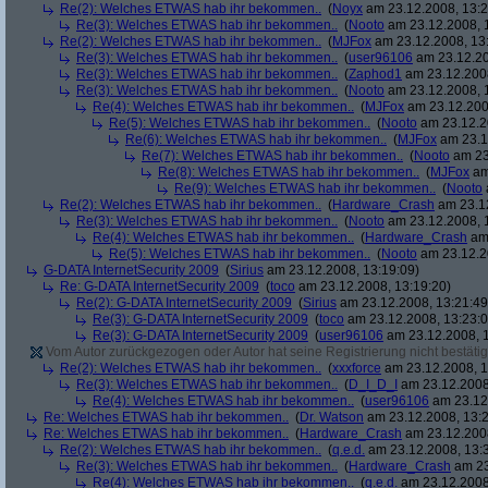
Re(2): Welches ETWAS hab ihr bekommen..
(
Noyx
am 23.12.2008, 13:2
Re(3): Welches ETWAS hab ihr bekommen..
(
Nooto
am 23.12.2008, 
Re(2): Welches ETWAS hab ihr bekommen..
(
MJFox
am 23.12.2008, 13
Re(3): Welches ETWAS hab ihr bekommen..
(
user96106
am 23.12.20
Re(3): Welches ETWAS hab ihr bekommen..
(
Zaphod1
am 23.12.2008
Re(3): Welches ETWAS hab ihr bekommen..
(
Nooto
am 23.12.2008, 
Re(4): Welches ETWAS hab ihr bekommen..
(
MJFox
am 23.12.200
Re(5): Welches ETWAS hab ihr bekommen..
(
Nooto
am 23.12.2
Re(6): Welches ETWAS hab ihr bekommen..
(
MJFox
am 23.1
Re(7): Welches ETWAS hab ihr bekommen..
(
Nooto
am 23
Re(8): Welches ETWAS hab ihr bekommen..
(
MJFox
am
Re(9): Welches ETWAS hab ihr bekommen..
(
Nooto
Re(2): Welches ETWAS hab ihr bekommen..
(
Hardware_Crash
am 23.12
Re(3): Welches ETWAS hab ihr bekommen..
(
Nooto
am 23.12.2008, 
Re(4): Welches ETWAS hab ihr bekommen..
(
Hardware_Crash
am 
Re(5): Welches ETWAS hab ihr bekommen..
(
Nooto
am 23.12.2
G-DATA InternetSecurity 2009
(
Sirius
am 23.12.2008, 13:19:09)
Re: G-DATA InternetSecurity 2009
(
toco
am 23.12.2008, 13:19:20)
Re(2): G-DATA InternetSecurity 2009
(
Sirius
am 23.12.2008, 13:21:49
Re(3): G-DATA InternetSecurity 2009
(
toco
am 23.12.2008, 13:23:0
Re(3): G-DATA InternetSecurity 2009
(
user96106
am 23.12.2008, 1
Vom Autor zurückgezogen oder Autor hat seine Registrierung nicht bestätig
Re(2): Welches ETWAS hab ihr bekommen..
(
xxxforce
am 23.12.2008, 1
Re(3): Welches ETWAS hab ihr bekommen..
(
D_I_D_I
am 23.12.2008
Re(4): Welches ETWAS hab ihr bekommen..
(
user96106
am 23.12.
Re: Welches ETWAS hab ihr bekommen..
(
Dr. Watson
am 23.12.2008, 13:2
Re: Welches ETWAS hab ihr bekommen..
(
Hardware_Crash
am 23.12.2008
Re(2): Welches ETWAS hab ihr bekommen..
(
q.e.d.
am 23.12.2008, 13:
Re(3): Welches ETWAS hab ihr bekommen..
(
Hardware_Crash
am 23
Re(4): Welches ETWAS hab ihr bekommen..
(
q.e.d.
am 23.12.2008