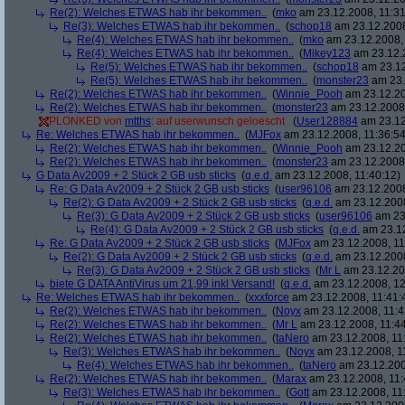
Re(2): Welches ETWAS hab ihr bekommen..
(
mko
am 23.12.2008, 11:31
Re(3): Welches ETWAS hab ihr bekommen..
(
schop18
am 23.12.2008
Re(4): Welches ETWAS hab ihr bekommen..
(
mko
am 23.12.2008, 
Re(4): Welches ETWAS hab ihr bekommen..
(
Mikey123
am 23.12.2
Re(5): Welches ETWAS hab ihr bekommen..
(
schop18
am 23.12
Re(5): Welches ETWAS hab ihr bekommen..
(
monster23
am 23.
Re(2): Welches ETWAS hab ihr bekommen..
(
Winnie_Pooh
am 23.12.20
Re(2): Welches ETWAS hab ihr bekommen..
(
monster23
am 23.12.2008,
PLONKED von
mtths
: auf userwunsch geloescht
(
User128884
am 23.12
Re: Welches ETWAS hab ihr bekommen..
(
MJFox
am 23.12.2008, 11:36:54
Re(2): Welches ETWAS hab ihr bekommen..
(
Winnie_Pooh
am 23.12.20
Re(2): Welches ETWAS hab ihr bekommen..
(
monster23
am 23.12.2008,
G Data Av2009 + 2 Stück 2 GB usb sticks
(
q.e.d.
am 23.12.2008, 11:40:12)
Re: G Data Av2009 + 2 Stück 2 GB usb sticks
(
user96106
am 23.12.2008
Re(2): G Data Av2009 + 2 Stück 2 GB usb sticks
(
q.e.d.
am 23.12.2008
Re(3): G Data Av2009 + 2 Stück 2 GB usb sticks
(
user96106
am 23.
Re(4): G Data Av2009 + 2 Stück 2 GB usb sticks
(
q.e.d.
am 23.12
Re: G Data Av2009 + 2 Stück 2 GB usb sticks
(
MJFox
am 23.12.2008, 11
Re(2): G Data Av2009 + 2 Stück 2 GB usb sticks
(
q.e.d.
am 23.12.2008
Re(3): G Data Av2009 + 2 Stück 2 GB usb sticks
(
Mr L
am 23.12.20
biete G DATA AntiVirus um 21,99 inkl Versand!
(
q.e.d.
am 23.12.2008, 12
Re: Welches ETWAS hab ihr bekommen..
(
xxxforce
am 23.12.2008, 11:41:
Re(2): Welches ETWAS hab ihr bekommen..
(
Noyx
am 23.12.2008, 11:4
Re(2): Welches ETWAS hab ihr bekommen..
(
Mr L
am 23.12.2008, 11:44
Re(2): Welches ETWAS hab ihr bekommen..
(
taNero
am 23.12.2008, 11
Re(3): Welches ETWAS hab ihr bekommen..
(
Noyx
am 23.12.2008, 1
Re(4): Welches ETWAS hab ihr bekommen..
(
taNero
am 23.12.200
Re(2): Welches ETWAS hab ihr bekommen..
(
Marax
am 23.12.2008, 11:
Re(3): Welches ETWAS hab ihr bekommen..
(
Gott
am 23.12.2008, 11