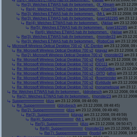
Re(2): Welches ETWAS hab ihr bekommen..
(
Akilae
am 23.12.2008, 09:
Re(3): Welches ETWAS hab ihr bekommen..
(
X_Xtream
am 23.12.200
Re(4): Welches ETWAS hab ihr bekommen..
(
User284
am 23.12.20
Re(3): Welches ETWAS hab ihr bekommen..
(
Mr L
am 23.12.2008, 09
Re(3): Welches ETWAS hab ihr bekommen..
(
user182285
am 23.12.2
Re(4): Welches ETWAS hab ihr bekommen..
(
Akilae
am 23.12.2008
Re(5): Welches ETWAS hab ihr bekommen..
(
user182285
am 23
Re(6): Welches ETWAS hab ihr bekommen..
(
Akilae
am 23.12
Re(3): Welches ETWAS hab ihr bekommen..
(
monster23
am 23.12.20
Re(3): Welches ETWAS hab ihr bekommen..
(
RoboCop
am 23.12.200
Microsoft Wireless Optical Desktop 700 v2
(
JC-Denton
am 23.12.2008, 09:
Re: Microsoft Wireless Optical Desktop 700 v2
(
playaz
am 23.12.2008, 0
Re(2): Microsoft Wireless Optical Desktop 700 v2
(
monster23
am 23.1
Re: Microsoft Wireless Optical Desktop 700 v2
(
Harti
am 23.12.2008, 09
Re: Microsoft Wireless Optical Desktop 700 v2
(
DD111
am 23.12.2008, 0
Re: Microsoft Wireless Optical Desktop 700 v2
(
KindGottes
am 23.12.200
Re: Microsoft Wireless Optical Desktop 700 v2 - DITO
(
athis
am 23.12.20
Re: Microsoft Wireless Optical Desktop 700 v2
(
flowminister
am 23.12.20
Re: Microsoft Wireless Optical Desktop 700 v2
(
Evildude
am 23.12.2008,
Re: Microsoft Wireless Optical Desktop 700 v2
(
nonametouse
am 23.12.
Re: Welches ETWAS hab ihr bekommen..
(
ddrobesch
am 23.12.2008, 09:4
Re(2): Welches ETWAS hab ihr bekommen..
(
monster23
am 23.12.2008,
Supperrrrrrrrrrrrrrrrr
(
dizo
am 23.12.2008, 09:48:09)
Re: Supperrrrrrrrrrrrrrrrr
(
ddrobesch
am 23.12.2008, 09:48:45)
Re(2): Supperrrrrrrrrrrrrrrrr
(
dizo
am 23.12.2008, 09:49:46)
Re(3): Supperrrrrrrrrrrrrrrrr
(
playaz
am 23.12.2008, 09:49:59)
Re(4): Supperrrrrrrrrrrrrrrrr
(
Mr L
am 23.12.2008, 09:50:09)
Re(5): Supperrrrrrrrrrrrrrrrr
(
dizo
am 23.12.2008, 09:50:47)
Re(6): Supperrrrrrrrrrrrrrrrr
(
monster23
am 23.12.2008, 10:
Re(7): Supperrrrrrrrrrrrrrrrr
(
[norbi]
am 23.12.2008, 19:0