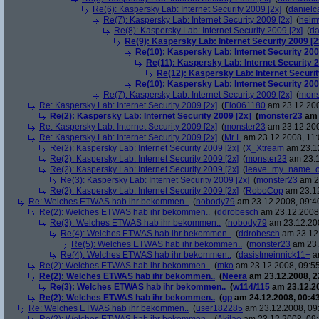
Re(6): Kaspersky Lab: Internet Security 2009 [2x]
(
danielc
Re(7): Kaspersky Lab: Internet Security 2009 [2x]
(
heim
Re(8): Kaspersky Lab: Internet Security 2009 [2x]
(
da
Re(9): Kaspersky Lab: Internet Security 2009 [2
Re(10): Kaspersky Lab: Internet Security 200
Re(11): Kaspersky Lab: Internet Security 2
Re(12): Kaspersky Lab: Internet Securit
Re(10): Kaspersky Lab: Internet Security 200
Re(7): Kaspersky Lab: Internet Security 2009 [2x]
(
mons
Re: Kaspersky Lab: Internet Security 2009 [2x]
(
Flo061180
am 23.12.200
Re(2): Kaspersky Lab: Internet Security 2009 [2x]
(
monster23
am 
Re: Kaspersky Lab: Internet Security 2009 [2x]
(
monster23
am 23.12.200
Re: Kaspersky Lab: Internet Security 2009 [2x]
(
Mr L
am 23.12.2008, 11:
Re(2): Kaspersky Lab: Internet Security 2009 [2x]
(
X_Xtream
am 23.12
Re(2): Kaspersky Lab: Internet Security 2009 [2x]
(
monster23
am 23.1
Re(2): Kaspersky Lab: Internet Security 2009 [2x]
(
leave_my_name_o
Re(3): Kaspersky Lab: Internet Security 2009 [2x]
(
monster23
am 23
Re(2): Kaspersky Lab: Internet Security 2009 [2x]
(
RoboCop
am 23.12
Re: Welches ETWAS hab ihr bekommen..
(
nobody79
am 23.12.2008, 09:4
Re(2): Welches ETWAS hab ihr bekommen..
(
ddrobesch
am 23.12.2008,
Re(3): Welches ETWAS hab ihr bekommen..
(
nobody79
am 23.12.200
Re(4): Welches ETWAS hab ihr bekommen..
(
ddrobesch
am 23.12.
Re(5): Welches ETWAS hab ihr bekommen..
(
monster23
am 23.
Re(4): Welches ETWAS hab ihr bekommen..
(
dasistmeinnick11+
am
Re(2): Welches ETWAS hab ihr bekommen..
(
mko
am 23.12.2008, 09:55
Re(2): Welches ETWAS hab ihr bekommen..
(
Neera
am 23.12.2008, 2
Re(3): Welches ETWAS hab ihr bekommen..
(
w114/115
am 23.12.20
Re(2): Welches ETWAS hab ihr bekommen..
(
gp
am 24.12.2008, 00:43
Re: Welches ETWAS hab ihr bekommen..
(
user182285
am 23.12.2008, 09