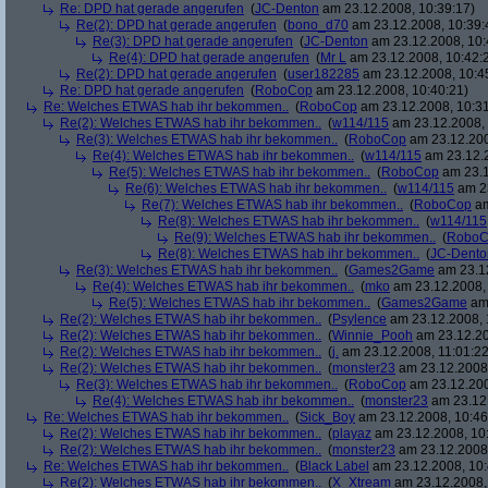
Re: DPD hat gerade angerufen
(
JC-Denton
am 23.12.2008, 10:39:17)
Re(2): DPD hat gerade angerufen
(
bono_d70
am 23.12.2008, 10:39:
Re(3): DPD hat gerade angerufen
(
JC-Denton
am 23.12.2008, 10:
Re(4): DPD hat gerade angerufen
(
Mr L
am 23.12.2008, 10:42:
Re(2): DPD hat gerade angerufen
(
user182285
am 23.12.2008, 10:4
Re: DPD hat gerade angerufen
(
RoboCop
am 23.12.2008, 10:40:21)
Re: Welches ETWAS hab ihr bekommen..
(
RoboCop
am 23.12.2008, 10:31
Re(2): Welches ETWAS hab ihr bekommen..
(
w114/115
am 23.12.2008, 
Re(3): Welches ETWAS hab ihr bekommen..
(
RoboCop
am 23.12.200
Re(4): Welches ETWAS hab ihr bekommen..
(
w114/115
am 23.12.2
Re(5): Welches ETWAS hab ihr bekommen..
(
RoboCop
am 23.1
Re(6): Welches ETWAS hab ihr bekommen..
(
w114/115
am 23
Re(7): Welches ETWAS hab ihr bekommen..
(
RoboCop
am
Re(8): Welches ETWAS hab ihr bekommen..
(
w114/115
Re(9): Welches ETWAS hab ihr bekommen..
(
RoboC
Re(8): Welches ETWAS hab ihr bekommen..
(
JC-Dento
Re(3): Welches ETWAS hab ihr bekommen..
(
Games2Game
am 23.12
Re(4): Welches ETWAS hab ihr bekommen..
(
mko
am 23.12.2008, 
Re(5): Welches ETWAS hab ihr bekommen..
(
Games2Game
am 
Re(2): Welches ETWAS hab ihr bekommen..
(
Psylence
am 23.12.2008, 
Re(2): Welches ETWAS hab ihr bekommen..
(
Winnie_Pooh
am 23.12.20
Re(2): Welches ETWAS hab ihr bekommen..
(
j.
am 23.12.2008, 11:01:22
Re(2): Welches ETWAS hab ihr bekommen..
(
monster23
am 23.12.2008,
Re(3): Welches ETWAS hab ihr bekommen..
(
RoboCop
am 23.12.200
Re(4): Welches ETWAS hab ihr bekommen..
(
monster23
am 23.12.
Re: Welches ETWAS hab ihr bekommen..
(
Sick_Boy
am 23.12.2008, 10:46
Re(2): Welches ETWAS hab ihr bekommen..
(
playaz
am 23.12.2008, 10
Re(2): Welches ETWAS hab ihr bekommen..
(
monster23
am 23.12.2008,
Re: Welches ETWAS hab ihr bekommen..
(
Black Label
am 23.12.2008, 10:
Re(2): Welches ETWAS hab ihr bekommen..
(
X_Xtream
am 23.12.2008,