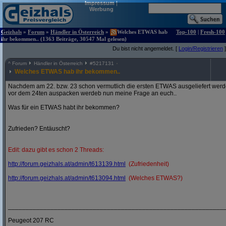
Impressum
|
Werbung
Geizhals
»
Forum
»
Händler in Österreich
»
Welches ETWAS hab
Top-100
|
Fresh-100
ihr bekommen.. (1363 Beiträge, 30547 Mal gelesen)
Du bist nicht angemeldet. [
Login/Registrieren
]
^
Forum
Händler in Österreich
#
5217131
Welches ETWAS hab ihr bekommen..
Nachdem am 22. bzw. 23 schon vermutlich die ersten ETWAS ausgeliefert werden
vor dem 24ten auspacken werdeb nun meine Frage an euch..
Was für ein ETWAS habt ihr bekommen?
Zufrieden? Entäuscht?
Edit: dazu gibt es schon 2 Threads:
http:/
/
forum.geizhals.at/
admin/
t613139.html
(Zufriedenheit)
http:/
/
forum.geizhals.at/
admin/
t613094.html
(Welches ETWAS?)
_____________________________________________________________
Peugeot 207 RC