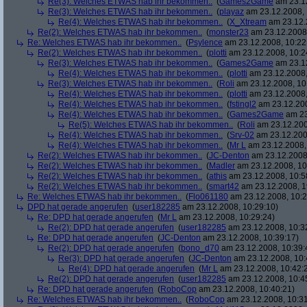
Re(3): Welches ETWAS hab ihr bekommen..
(
Games2Game
am 23.12
Re(3): Welches ETWAS hab ihr bekommen..
(
playaz
am 23.12.2008, 
Re(4): Welches ETWAS hab ihr bekommen..
(
X_Xtream
am 23.12.
Re(2): Welches ETWAS hab ihr bekommen..
(
monster23
am 23.12.2008,
Re: Welches ETWAS hab ihr bekommen..
(
Psylence
am 23.12.2008, 10:22
Re(2): Welches ETWAS hab ihr bekommen..
(
plotti
am 23.12.2008, 10:2
Re(3): Welches ETWAS hab ihr bekommen..
(
Games2Game
am 23.12
Re(4): Welches ETWAS hab ihr bekommen..
(
plotti
am 23.12.2008,
Re(3): Welches ETWAS hab ihr bekommen..
(
Roli
am 23.12.2008, 10
Re(4): Welches ETWAS hab ihr bekommen..
(
plotti
am 23.12.2008,
Re(4): Welches ETWAS hab ihr bekommen..
(
fstingl2
am 23.12.200
Re(4): Welches ETWAS hab ihr bekommen..
(
Games2Game
am 23
Re(5): Welches ETWAS hab ihr bekommen..
(
Roli
am 23.12.200
Re(4): Welches ETWAS hab ihr bekommen..
(
Srv-02
am 23.12.200
Re(4): Welches ETWAS hab ihr bekommen..
(
Mr L
am 23.12.2008,
Re(2): Welches ETWAS hab ihr bekommen..
(
JC-Denton
am 23.12.2008,
Re(2): Welches ETWAS hab ihr bekommen..
(
Madler
am 23.12.2008, 10
Re(2): Welches ETWAS hab ihr bekommen..
(
athis
am 23.12.2008, 10:5
Re(2): Welches ETWAS hab ihr bekommen..
(
smart42
am 23.12.2008, 1
Re: Welches ETWAS hab ihr bekommen..
(
Flo061180
am 23.12.2008, 10:2
DPD hat gerade angerufen
(
user182285
am 23.12.2008, 10:29:10)
Re: DPD hat gerade angerufen
(
Mr L
am 23.12.2008, 10:29:24)
Re(2): DPD hat gerade angerufen
(
user182285
am 23.12.2008, 10:3
Re: DPD hat gerade angerufen
(
JC-Denton
am 23.12.2008, 10:39:17)
Re(2): DPD hat gerade angerufen
(
bono_d70
am 23.12.2008, 10:39:
Re(3): DPD hat gerade angerufen
(
JC-Denton
am 23.12.2008, 10:
Re(4): DPD hat gerade angerufen
(
Mr L
am 23.12.2008, 10:42:
Re(2): DPD hat gerade angerufen
(
user182285
am 23.12.2008, 10:4
Re: DPD hat gerade angerufen
(
RoboCop
am 23.12.2008, 10:40:21)
Re: Welches ETWAS hab ihr bekommen..
(
RoboCop
am 23.12.2008, 10:31