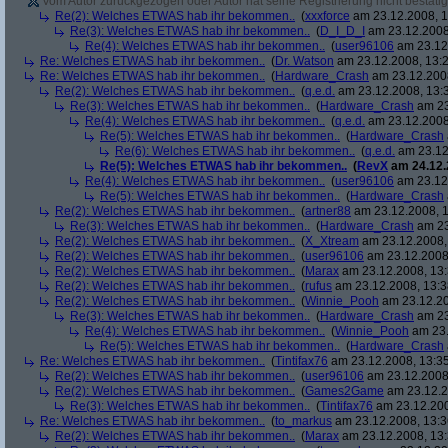
Vom Autor zurückgezogen oder Autor hat seine Registrierung nicht bestätig
Re(2): Welches ETWAS hab ihr bekommen..
(
xxxforce
am 23.12.2008, 1
Re(3): Welches ETWAS hab ihr bekommen..
(
D_I_D_I
am 23.12.2008
Re(4): Welches ETWAS hab ihr bekommen..
(
user96106
am 23.12.
Re: Welches ETWAS hab ihr bekommen..
(
Dr. Watson
am 23.12.2008, 13:2
Re: Welches ETWAS hab ihr bekommen..
(
Hardware_Crash
am 23.12.2008
Re(2): Welches ETWAS hab ihr bekommen..
(
q.e.d.
am 23.12.2008, 13:
Re(3): Welches ETWAS hab ihr bekommen..
(
Hardware_Crash
am 23
Re(4): Welches ETWAS hab ihr bekommen..
(
q.e.d.
am 23.12.2008
Re(5): Welches ETWAS hab ihr bekommen..
(
Hardware_Crash
Re(6): Welches ETWAS hab ihr bekommen..
(
q.e.d.
am 23.12
Re(5): Welches ETWAS hab ihr bekommen..
(
RevX
am 24.12.
Re(4): Welches ETWAS hab ihr bekommen..
(
user96106
am 23.12.
Re(5): Welches ETWAS hab ihr bekommen..
(
Hardware_Crash
Re(2): Welches ETWAS hab ihr bekommen..
(
artner88
am 23.12.2008, 1
Re(3): Welches ETWAS hab ihr bekommen..
(
Hardware_Crash
am 23
Re(2): Welches ETWAS hab ihr bekommen..
(
X_Xtream
am 23.12.2008,
Re(2): Welches ETWAS hab ihr bekommen..
(
user96106
am 23.12.2008,
Re(2): Welches ETWAS hab ihr bekommen..
(
Marax
am 23.12.2008, 13:
Re(2): Welches ETWAS hab ihr bekommen..
(
rufus
am 23.12.2008, 13:3
Re(2): Welches ETWAS hab ihr bekommen..
(
Winnie_Pooh
am 23.12.20
Re(3): Welches ETWAS hab ihr bekommen..
(
Hardware_Crash
am 23
Re(4): Welches ETWAS hab ihr bekommen..
(
Winnie_Pooh
am 23.
Re(5): Welches ETWAS hab ihr bekommen..
(
Hardware_Crash
Re: Welches ETWAS hab ihr bekommen..
(
Tintifax76
am 23.12.2008, 13:35
Re(2): Welches ETWAS hab ihr bekommen..
(
user96106
am 23.12.2008,
Re(2): Welches ETWAS hab ihr bekommen..
(
Games2Game
am 23.12.2
Re(3): Welches ETWAS hab ihr bekommen..
(
Tintifax76
am 23.12.200
Re: Welches ETWAS hab ihr bekommen..
(
to_markus
am 23.12.2008, 13:3
Re(2): Welches ETWAS hab ihr bekommen..
(
Marax
am 23.12.2008, 13: