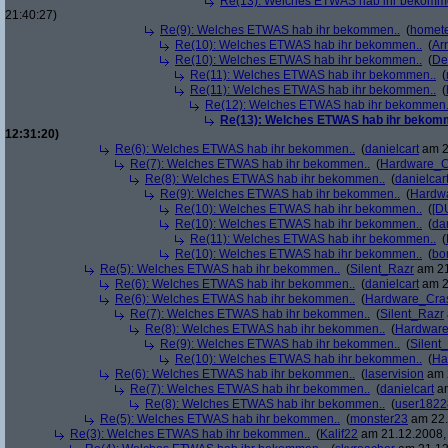
Re(13): Welches ETWAS hab ihr bekomm
21:40:27)
Re(9): Welches ETWAS hab ihr bekommen..
(
homete
Re(10): Welches ETWAS hab ihr bekommen..
(
Arr
Re(10): Welches ETWAS hab ihr bekommen..
(
De
Re(11): Welches ETWAS hab ihr bekommen..
(
Re(11): Welches ETWAS hab ihr bekommen..
(
Re(12): Welches ETWAS hab ihr bekommen.
Re(13): Welches ETWAS hab ihr bekom
12:31:20)
Re(6): Welches ETWAS hab ihr bekommen..
(
danielcart
am 2
Re(7): Welches ETWAS hab ihr bekommen..
(
Hardware_C
Re(8): Welches ETWAS hab ihr bekommen..
(
danielcar
Re(9): Welches ETWAS hab ihr bekommen..
(
Hardw
Re(10): Welches ETWAS hab ihr bekommen..
(
[D
Re(10): Welches ETWAS hab ihr bekommen..
(
da
Re(11): Welches ETWAS hab ihr bekommen..
(
Re(10): Welches ETWAS hab ihr bekommen..
(
bo
Re(5): Welches ETWAS hab ihr bekommen..
(
Silent_Razr
am 21
Re(6): Welches ETWAS hab ihr bekommen..
(
danielcart
am 2
Re(6): Welches ETWAS hab ihr bekommen..
(
Hardware_Cra
Re(7): Welches ETWAS hab ihr bekommen..
(
Silent_Razr
Re(8): Welches ETWAS hab ihr bekommen..
(
Hardwar
Re(9): Welches ETWAS hab ihr bekommen..
(
Silent
Re(10): Welches ETWAS hab ihr bekommen..
(
Ha
Re(6): Welches ETWAS hab ihr bekommen..
(
laservision
am 2
Re(7): Welches ETWAS hab ihr bekommen..
(
danielcart
am
Re(8): Welches ETWAS hab ihr bekommen..
(
user1822
Re(5): Welches ETWAS hab ihr bekommen..
(
monster23
am 22.
Re(3): Welches ETWAS hab ihr bekommen..
(
Kalif22
am 21.12.2008, 