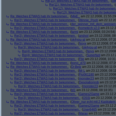
Re(10): Welches ETWAS hab ihr bekommen..
(
ce
Re(11): Welches ETWAS hab ihr bekommen..
(
Re(12): Welches ETWAS hab ihr bekommen.
Re(13): Welches ETWAS hab ihr bekomm
Re: Welches ETWAS hab ihr bekommen..
(
MikE_
am 22.12.2008, 21:55:29
Re(2): Welches ETWAS hab ihr bekommen..
(
Winnie_Pooh
am 22.12.20
Re: Welches ETWAS hab ihr bekommen..
(
der_spinner_mit_dem_weissen
Re(2): Welches ETWAS hab ihr bekommen..
(
hometech.v2.0
am 23.12.2
Re: Welches ETWAS hab ihr bekommen..
(
farmi
am 23.12.2008, 03:24:54)
Re(2): Welches ETWAS hab ihr bekommen..
(
andvol
am 23.12.2008, 08
Re: Welches ETWAS hab ihr bekommen..
(
ok4you-at
am 23.12.2008, 07:2
Re(2): Welches ETWAS hab ihr bekommen..
(
Noyx
am 23.12.2008, 07:4
Re(3): Welches ETWAS hab ihr bekommen..
(
ok4you-at
am 23.12.200
Re(4): Welches ETWAS hab ihr bekommen..
(
Noyx
am 23.12.2008,
Re(4): Welches ETWAS hab ihr bekommen..
(
Superfast
am 23.12.2
Re(2): Welches ETWAS hab ihr bekommen..
(
Flip
am 23.12.2008, 10:31
Re: Welches ETWAS hab ihr bekommen..
(
bono_d70
am 23.12.2008, 07:2
Re: Welches ETWAS hab ihr bekommen..
(
Dr.Betz
am 23.12.2008, 08:11:0
Re(2): Welches ETWAS hab ihr bekommen..
(
Mr L
am 23.12.2008, 08:11
Re(2): Welches ETWAS hab ihr bekommen..
(
Flo061180
am 23.12.2008,
Re(2): Welches ETWAS hab ihr bekommen..
(
monster23
am 23.12.2008,
Re(2): Welches ETWAS hab ihr bekommen..
(
Desolationrob
am 23.12.20
Re(3): Welches ETWAS hab ihr bekommen..
(
monster23
am 23.12.20
Re: Welches ETWAS hab ihr bekommen..
(
td1
am 23.12.2008, 08:18:35)
Re(2): Welches ETWAS hab ihr bekommen..
(
Games2Game
am 23.12.2
Re(3): Welches ETWAS hab ihr bekommen..
(
OSSI
am 23.12.2008, 0
Re: Welches ETWAS hab ihr bekommen..
(
Oliver_nur echt mit 2 Kastratern
Re(2): Welches ETWAS hab ihr bekommen..
(
Games2Game
am 23.12.2
Re(3): Welches ETWAS hab ihr bekommen..
(
User6465
am 23.12.200
Re(2): Welches ETWAS hab ihr bekommen..
(
Marax
am 23.12.2008, 08: