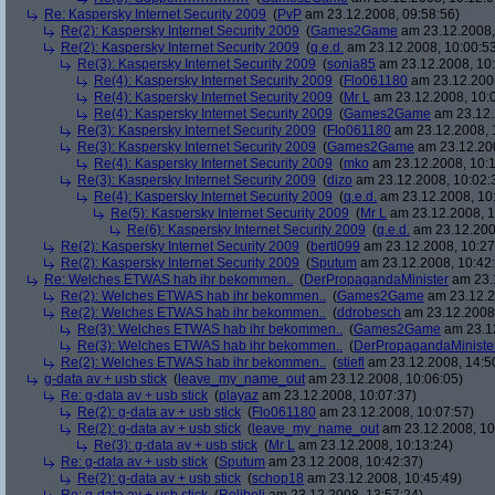
Re: Kaspersky Internet Security 2009
(
PvP
am 23.12.2008, 09:58:56)
Re(2): Kaspersky Internet Security 2009
(
Games2Game
am 23.12.2008,
Re(2): Kaspersky Internet Security 2009
(
q.e.d.
am 23.12.2008, 10:00:5
Re(3): Kaspersky Internet Security 2009
(
sonja85
am 23.12.2008, 10:
Re(4): Kaspersky Internet Security 2009
(
Flo061180
am 23.12.2008
Re(4): Kaspersky Internet Security 2009
(
Mr L
am 23.12.2008, 10:
Re(4): Kaspersky Internet Security 2009
(
Games2Game
am 23.12.
Re(3): Kaspersky Internet Security 2009
(
Flo061180
am 23.12.2008, 
Re(3): Kaspersky Internet Security 2009
(
Games2Game
am 23.12.200
Re(4): Kaspersky Internet Security 2009
(
mko
am 23.12.2008, 10:1
Re(3): Kaspersky Internet Security 2009
(
dizo
am 23.12.2008, 10:02:
Re(4): Kaspersky Internet Security 2009
(
q.e.d.
am 23.12.2008, 10
Re(5): Kaspersky Internet Security 2009
(
Mr L
am 23.12.2008, 1
Re(6): Kaspersky Internet Security 2009
(
q.e.d.
am 23.12.200
Re(2): Kaspersky Internet Security 2009
(
bertl099
am 23.12.2008, 10:27
Re(2): Kaspersky Internet Security 2009
(
Sputum
am 23.12.2008, 10:42
Re: Welches ETWAS hab ihr bekommen..
(
DerPropagandaMinister
am 23.1
Re(2): Welches ETWAS hab ihr bekommen..
(
Games2Game
am 23.12.2
Re(2): Welches ETWAS hab ihr bekommen..
(
ddrobesch
am 23.12.2008,
Re(3): Welches ETWAS hab ihr bekommen..
(
Games2Game
am 23.12
Re(3): Welches ETWAS hab ihr bekommen..
(
DerPropagandaMiniste
Re(2): Welches ETWAS hab ihr bekommen..
(
stiefl
am 23.12.2008, 14:5
g-data av + usb stick
(
leave_my_name_out
am 23.12.2008, 10:06:05)
Re: g-data av + usb stick
(
playaz
am 23.12.2008, 10:07:37)
Re(2): g-data av + usb stick
(
Flo061180
am 23.12.2008, 10:07:57)
Re(2): g-data av + usb stick
(
leave_my_name_out
am 23.12.2008, 10
Re(3): g-data av + usb stick
(
Mr L
am 23.12.2008, 10:13:24)
Re: g-data av + usb stick
(
Sputum
am 23.12.2008, 10:42:37)
Re(2): g-data av + usb stick
(
schop18
am 23.12.2008, 10:45:49)