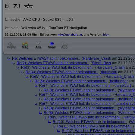
_____________________________________________________________
Ich suche: AMD CPU - Sockel 939 - .... X2
Ich biete: Dell Axim X51v + TomTom BT Navigation
25.12.2008, 18:08 Uhr - Editiert von
mjy@geizhals.at
, alte Version:
hier
Re: Welches ETWAS hab ihr bekommen..
(
Hardware_Crash
am 21.12.2008
Re(2): Welches ETWAS hab ihr bekommen..
(
Silent_Razr
am 21.12.2008
Re(3): Welches ETWAS hab ihr bekommen..
(
Hardware_Crash
am 21
Re(4): Welches ETWAS hab ihr bekommen..
(
danielcart
am 21.12.
Re(5): Welches ETWAS hab ihr bekommen..
(
Hardware_Crash
Re(6): Welches ETWAS hab ihr bekommen..
(
hellbringer
am 2
Re(7): Welches ETWAS hab ihr bekommen..
(
danielcart
am
Re(8): Welches ETWAS hab ihr bekommen..
(
skyreach
Re(7): Welches ETWAS hab ihr bekommen..
(
Hardware_C
Re(8): Welches ETWAS hab ihr bekommen..
(
hellbring
Re(7): Welches ETWAS hab ihr bekommen..
(
hometech.v2
Re(8): Welches ETWAS hab ihr bekommen..
(
skyreach
Re(8): Welches ETWAS hab ihr bekommen..
(
Winnie_
Re(9): Welches ETWAS hab ihr bekommen..
(
Hardw
Re(10): Welches ETWAS hab ihr bekommen..
(
Wi
Re(11): Welches ETWAS hab ihr bekommen..
(
Re(12): Welches ETWAS hab ihr bekommen.