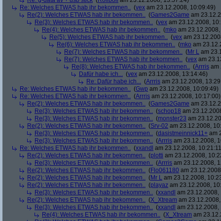
Re: g-data av + usb stick
(
Roliboli
am 23.12.2008, 13:57:24)
Re: Welches ETWAS hab ihr bekommen..
(
vex
am 23.12.2008, 10:09:49)
Re(2): Welches ETWAS hab ihr bekommen..
(
Games2Game
am 23.12.2
Re(3): Welches ETWAS hab ihr bekommen..
(
vex
am 23.12.2008, 10:
Re(4): Welches ETWAS hab ihr bekommen..
(
mko
am 23.12.2008, 
Re(5): Welches ETWAS hab ihr bekommen..
(
vex
am 23.12.2008
Re(6): Welches ETWAS hab ihr bekommen..
(
mko
am 23.12.2
Re(7): Welches ETWAS hab ihr bekommen..
(
Mr L
am 23.1
Re(7): Welches ETWAS hab ihr bekommen..
(
vex
am 23.12
Re(8): Welches ETWAS hab ihr bekommen..
(
Arrris
am 2
Dafür habe ich...
(
vex
am 23.12.2008, 13:14:46)
Re: Dafür habe ich...
(
Arrris
am 23.12.2008, 13:29
Re: Welches ETWAS hab ihr bekommen..
(
Gwp
am 23.12.2008, 10:09:49)
Re: Welches ETWAS hab ihr bekommen..
(
Arrris
am 23.12.2008, 10:17:00)
Re(2): Welches ETWAS hab ihr bekommen..
(
Games2Game
am 23.12.2
Re(3): Welches ETWAS hab ihr bekommen..
(
schop18
am 23.12.2008
Re(3): Welches ETWAS hab ihr bekommen..
(
monster23
am 23.12.20
Re(2): Welches ETWAS hab ihr bekommen..
(
Srv-02
am 23.12.2008, 10
Re(3): Welches ETWAS hab ihr bekommen..
(
dasistmeinnick11+
am 2
Re(3): Welches ETWAS hab ihr bekommen..
(
Arrris
am 23.12.2008, 1
Re: Welches ETWAS hab ihr bekommen..
(
xxandl
am 23.12.2008, 10:21:11
Re(2): Welches ETWAS hab ihr bekommen..
(
plotti
am 23.12.2008, 10:2
Re(3): Welches ETWAS hab ihr bekommen..
(
Arrris
am 23.12.2008, 1
Re(2): Welches ETWAS hab ihr bekommen..
(
Flo061180
am 23.12.2008,
Re(2): Welches ETWAS hab ihr bekommen..
(
Mr L
am 23.12.2008, 10:2
Re(2): Welches ETWAS hab ihr bekommen..
(
playaz
am 23.12.2008, 10
Re(3): Welches ETWAS hab ihr bekommen..
(
xxandl
am 23.12.2008, 
Re(2): Welches ETWAS hab ihr bekommen..
(
X_Xtream
am 23.12.2008,
Re(3): Welches ETWAS hab ihr bekommen..
(
xxandl
am 23.12.2008, 
Re(4): Welches ETWAS hab ihr bekommen..
(
X_Xtream
am 23.12.