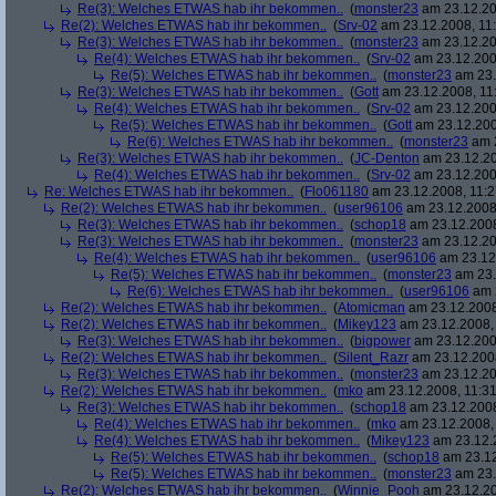
Re(3): Welches ETWAS hab ihr bekommen..
(
monster23
am 23.12.20
Re(2): Welches ETWAS hab ihr bekommen..
(
Srv-02
am 23.12.2008, 11:
Re(3): Welches ETWAS hab ihr bekommen..
(
monster23
am 23.12.20
Re(4): Welches ETWAS hab ihr bekommen..
(
Srv-02
am 23.12.2008
Re(5): Welches ETWAS hab ihr bekommen..
(
monster23
am 23.
Re(3): Welches ETWAS hab ihr bekommen..
(
Gott
am 23.12.2008, 11
Re(4): Welches ETWAS hab ihr bekommen..
(
Srv-02
am 23.12.2008
Re(5): Welches ETWAS hab ihr bekommen..
(
Gott
am 23.12.200
Re(6): Welches ETWAS hab ihr bekommen..
(
monster23
am 2
Re(3): Welches ETWAS hab ihr bekommen..
(
JC-Denton
am 23.12.20
Re(4): Welches ETWAS hab ihr bekommen..
(
Srv-02
am 23.12.2008
Re: Welches ETWAS hab ihr bekommen..
(
Flo061180
am 23.12.2008, 11:2
Re(2): Welches ETWAS hab ihr bekommen..
(
user96106
am 23.12.2008,
Re(3): Welches ETWAS hab ihr bekommen..
(
schop18
am 23.12.2008
Re(3): Welches ETWAS hab ihr bekommen..
(
monster23
am 23.12.20
Re(4): Welches ETWAS hab ihr bekommen..
(
user96106
am 23.12.
Re(5): Welches ETWAS hab ihr bekommen..
(
monster23
am 23.
Re(6): Welches ETWAS hab ihr bekommen..
(
user96106
am 2
Re(2): Welches ETWAS hab ihr bekommen..
(
Atomicman
am 23.12.2008
Re(2): Welches ETWAS hab ihr bekommen..
(
Mikey123
am 23.12.2008, 
Re(3): Welches ETWAS hab ihr bekommen..
(
bigpower
am 23.12.200
Re(2): Welches ETWAS hab ihr bekommen..
(
Silent_Razr
am 23.12.2008
Re(3): Welches ETWAS hab ihr bekommen..
(
monster23
am 23.12.20
Re(2): Welches ETWAS hab ihr bekommen..
(
mko
am 23.12.2008, 11:31
Re(3): Welches ETWAS hab ihr bekommen..
(
schop18
am 23.12.2008
Re(4): Welches ETWAS hab ihr bekommen..
(
mko
am 23.12.2008, 
Re(4): Welches ETWAS hab ihr bekommen..
(
Mikey123
am 23.12.2
Re(5): Welches ETWAS hab ihr bekommen..
(
schop18
am 23.12
Re(5): Welches ETWAS hab ihr bekommen..
(
monster23
am 23.
Re(2): Welches ETWAS hab ihr bekommen..
(
Winnie_Pooh
am 23.12.20