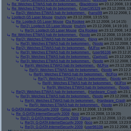
Re: Welches ETWAS hab ihr bekommen..
(
Blacktronix
am 23.12.2008, 13:
Re: Welches ETWAS hab ihr bekommen..
(
User195329
am 23.12.2008, 13
Re(2): Welches ETWAS hab ihr bekommen..
(
hansi99
am 23.12.2008, 1
Logitech G5 Laser Mouse
(
muhrly
am 23.12.2008, 13:15:53)
Re: Logitech G5 Laser Mouse
(
Da Rookee
am 23.12.2008, 14:14:15)
Re(2): Logitech G5 Laser Mouse
(
muhrly
am 23.12.2008, 14:19:16)
Re(3): Logitech G5 Laser Mouse
(
Da Rookee
am 23.12.2008, 14:2
Re: Welches ETWAS hab ihr bekommen..
(
Nooto
am 23.12.2008, 13:16:09
Re(2): Welches ETWAS hab ihr bekommen..
(
Noyx
am 23.12.2008, 13:2
Re(3): Welches ETWAS hab ihr bekommen..
(
Nooto
am 23.12.2008, 
Re(2): Welches ETWAS hab ihr bekommen..
(
MJFox
am 23.12.2008, 13
Re(3): Welches ETWAS hab ihr bekommen..
(
user96106
am 23.12.20
Re(3): Welches ETWAS hab ihr bekommen..
(
Zaphod1
am 23.12.2008
Re(3): Welches ETWAS hab ihr bekommen..
(
Nooto
am 23.12.2008, 
Re(4): Welches ETWAS hab ihr bekommen..
(
MJFox
am 23.12.200
Re(5): Welches ETWAS hab ihr bekommen..
(
Nooto
am 23.12.2
Re(6): Welches ETWAS hab ihr bekommen..
(
MJFox
am 23.1
Re(7): Welches ETWAS hab ihr bekommen..
(
Nooto
am 23
Re(8): Welches ETWAS hab ihr bekommen..
(
MJFox
am
Re(9): Welches ETWAS hab ihr bekommen..
(
Nooto
Re(2): Welches ETWAS hab ihr bekommen..
(
Hardware_Crash
am 23.12
Re(3): Welches ETWAS hab ihr bekommen..
(
Nooto
am 23.12.2008, 
Re(4): Welches ETWAS hab ihr bekommen..
(
Hardware_Crash
am 
Re(5): Welches ETWAS hab ihr bekommen..
(
Nooto
am 23.12.2
G-DATA InternetSecurity 2009
(
Sirius
am 23.12.2008, 13:19:09)
Re: G-DATA InternetSecurity 2009
(
toco
am 23.12.2008, 13:19:20)
Re(2): G-DATA InternetSecurity 2009
(
Sirius
am 23.12.2008, 13:21:49
Re(3): G-DATA InternetSecurity 2009
(
toco
am 23.12.2008, 13:23:0
Re(3): G-DATA InternetSecurity 2009
(
user96106
am 23.12.2008, 1