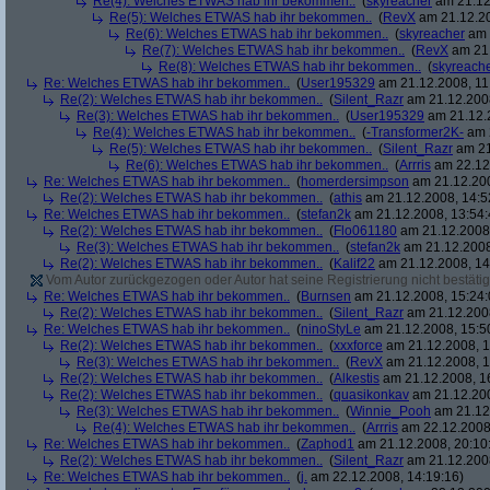
Re(4): Welches ETWAS hab ihr bekommen..
(
skyreacher
am 21.12
Re(5): Welches ETWAS hab ihr bekommen..
(
RevX
am 21.12.20
Re(6): Welches ETWAS hab ihr bekommen..
(
skyreacher
am 
Re(7): Welches ETWAS hab ihr bekommen..
(
RevX
am 21.
Re(8): Welches ETWAS hab ihr bekommen..
(
skyreach
Re: Welches ETWAS hab ihr bekommen..
(
User195329
am 21.12.2008, 11
Re(2): Welches ETWAS hab ihr bekommen..
(
Silent_Razr
am 21.12.2008
Re(3): Welches ETWAS hab ihr bekommen..
(
User195329
am 21.12.2
Re(4): Welches ETWAS hab ihr bekommen..
(
-Transformer2K-
am 2
Re(5): Welches ETWAS hab ihr bekommen..
(
Silent_Razr
am 21
Re(6): Welches ETWAS hab ihr bekommen..
(
Arrris
am 22.12.
Re: Welches ETWAS hab ihr bekommen..
(
homerdersimpson
am 21.12.200
Re(2): Welches ETWAS hab ihr bekommen..
(
athis
am 21.12.2008, 14:5
Re: Welches ETWAS hab ihr bekommen..
(
stefan2k
am 21.12.2008, 13:54:
Re(2): Welches ETWAS hab ihr bekommen..
(
Flo061180
am 21.12.2008,
Re(3): Welches ETWAS hab ihr bekommen..
(
stefan2k
am 21.12.2008
Re(2): Welches ETWAS hab ihr bekommen..
(
Kalif22
am 21.12.2008, 14
Vom Autor zurückgezogen oder Autor hat seine Registrierung nicht bestätig
Re: Welches ETWAS hab ihr bekommen..
(
Burnsen
am 21.12.2008, 15:24:
Re(2): Welches ETWAS hab ihr bekommen..
(
Silent_Razr
am 21.12.2008
Re: Welches ETWAS hab ihr bekommen..
(
ninoStyLe
am 21.12.2008, 15:5
Re(2): Welches ETWAS hab ihr bekommen..
(
xxxforce
am 21.12.2008, 1
Re(3): Welches ETWAS hab ihr bekommen..
(
RevX
am 21.12.2008, 1
Re(2): Welches ETWAS hab ihr bekommen..
(
Alkestis
am 21.12.2008, 1
Re(2): Welches ETWAS hab ihr bekommen..
(
quasikonkav
am 21.12.200
Re(3): Welches ETWAS hab ihr bekommen..
(
Winnie_Pooh
am 21.12.
Re(4): Welches ETWAS hab ihr bekommen..
(
Arrris
am 22.12.2008,
Re: Welches ETWAS hab ihr bekommen..
(
Zaphod1
am 21.12.2008, 20:10
Re(2): Welches ETWAS hab ihr bekommen..
(
Silent_Razr
am 21.12.2008
Re: Welches ETWAS hab ihr bekommen..
(
j.
am 22.12.2008, 14:19:16)