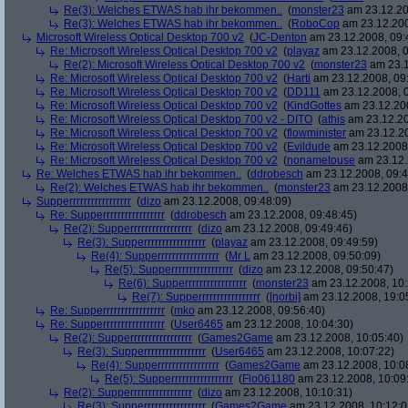
Re(3): Welches ETWAS hab ihr bekommen..
(
monster23
am 23.12.20
Re(3): Welches ETWAS hab ihr bekommen..
(
RoboCop
am 23.12.200
Microsoft Wireless Optical Desktop 700 v2
(
JC-Denton
am 23.12.2008, 09:
Re: Microsoft Wireless Optical Desktop 700 v2
(
playaz
am 23.12.2008, 0
Re(2): Microsoft Wireless Optical Desktop 700 v2
(
monster23
am 23.1
Re: Microsoft Wireless Optical Desktop 700 v2
(
Harti
am 23.12.2008, 09
Re: Microsoft Wireless Optical Desktop 700 v2
(
DD111
am 23.12.2008, 0
Re: Microsoft Wireless Optical Desktop 700 v2
(
KindGottes
am 23.12.200
Re: Microsoft Wireless Optical Desktop 700 v2 - DITO
(
athis
am 23.12.20
Re: Microsoft Wireless Optical Desktop 700 v2
(
flowminister
am 23.12.20
Re: Microsoft Wireless Optical Desktop 700 v2
(
Evildude
am 23.12.2008,
Re: Microsoft Wireless Optical Desktop 700 v2
(
nonametouse
am 23.12.
Re: Welches ETWAS hab ihr bekommen..
(
ddrobesch
am 23.12.2008, 09:4
Re(2): Welches ETWAS hab ihr bekommen..
(
monster23
am 23.12.2008,
Supperrrrrrrrrrrrrrrrr
(
dizo
am 23.12.2008, 09:48:09)
Re: Supperrrrrrrrrrrrrrrrr
(
ddrobesch
am 23.12.2008, 09:48:45)
Re(2): Supperrrrrrrrrrrrrrrrr
(
dizo
am 23.12.2008, 09:49:46)
Re(3): Supperrrrrrrrrrrrrrrrr
(
playaz
am 23.12.2008, 09:49:59)
Re(4): Supperrrrrrrrrrrrrrrrr
(
Mr L
am 23.12.2008, 09:50:09)
Re(5): Supperrrrrrrrrrrrrrrrr
(
dizo
am 23.12.2008, 09:50:47)
Re(6): Supperrrrrrrrrrrrrrrrr
(
monster23
am 23.12.2008, 10:
Re(7): Supperrrrrrrrrrrrrrrrr
(
[norbi]
am 23.12.2008, 19:0
Re: Supperrrrrrrrrrrrrrrrr
(
mko
am 23.12.2008, 09:56:40)
Re: Supperrrrrrrrrrrrrrrrr
(
User6465
am 23.12.2008, 10:04:30)
Re(2): Supperrrrrrrrrrrrrrrrr
(
Games2Game
am 23.12.2008, 10:05:40)
Re(3): Supperrrrrrrrrrrrrrrrr
(
User6465
am 23.12.2008, 10:07:22)
Re(4): Supperrrrrrrrrrrrrrrrr
(
Games2Game
am 23.12.2008, 10:0
Re(5): Supperrrrrrrrrrrrrrrrr
(
Flo061180
am 23.12.2008, 10:09
Re(2): Supperrrrrrrrrrrrrrrrr
(
dizo
am 23.12.2008, 10:10:31)
Re(3): Supperrrrrrrrrrrrrrrrr
(
Games2Game
am 23.12.2008, 10:12:0