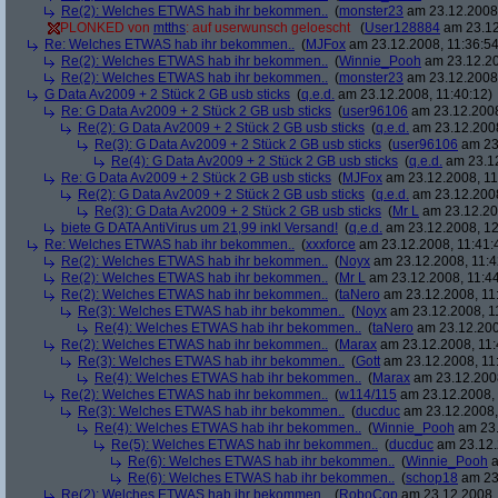
Re(2): Welches ETWAS hab ihr bekommen..
(
monster23
am 23.12.2008,
PLONKED von
mtths
: auf userwunsch geloescht
(
User128884
am 23.12
Re: Welches ETWAS hab ihr bekommen..
(
MJFox
am 23.12.2008, 11:36:54
Re(2): Welches ETWAS hab ihr bekommen..
(
Winnie_Pooh
am 23.12.20
Re(2): Welches ETWAS hab ihr bekommen..
(
monster23
am 23.12.2008,
G Data Av2009 + 2 Stück 2 GB usb sticks
(
q.e.d.
am 23.12.2008, 11:40:12)
Re: G Data Av2009 + 2 Stück 2 GB usb sticks
(
user96106
am 23.12.2008
Re(2): G Data Av2009 + 2 Stück 2 GB usb sticks
(
q.e.d.
am 23.12.2008
Re(3): G Data Av2009 + 2 Stück 2 GB usb sticks
(
user96106
am 23.
Re(4): G Data Av2009 + 2 Stück 2 GB usb sticks
(
q.e.d.
am 23.12
Re: G Data Av2009 + 2 Stück 2 GB usb sticks
(
MJFox
am 23.12.2008, 11
Re(2): G Data Av2009 + 2 Stück 2 GB usb sticks
(
q.e.d.
am 23.12.2008
Re(3): G Data Av2009 + 2 Stück 2 GB usb sticks
(
Mr L
am 23.12.20
biete G DATA AntiVirus um 21,99 inkl Versand!
(
q.e.d.
am 23.12.2008, 12
Re: Welches ETWAS hab ihr bekommen..
(
xxxforce
am 23.12.2008, 11:41:
Re(2): Welches ETWAS hab ihr bekommen..
(
Noyx
am 23.12.2008, 11:4
Re(2): Welches ETWAS hab ihr bekommen..
(
Mr L
am 23.12.2008, 11:44
Re(2): Welches ETWAS hab ihr bekommen..
(
taNero
am 23.12.2008, 11
Re(3): Welches ETWAS hab ihr bekommen..
(
Noyx
am 23.12.2008, 1
Re(4): Welches ETWAS hab ihr bekommen..
(
taNero
am 23.12.200
Re(2): Welches ETWAS hab ihr bekommen..
(
Marax
am 23.12.2008, 11:
Re(3): Welches ETWAS hab ihr bekommen..
(
Gott
am 23.12.2008, 11
Re(4): Welches ETWAS hab ihr bekommen..
(
Marax
am 23.12.2008
Re(2): Welches ETWAS hab ihr bekommen..
(
w114/115
am 23.12.2008, 
Re(3): Welches ETWAS hab ihr bekommen..
(
ducduc
am 23.12.2008,
Re(4): Welches ETWAS hab ihr bekommen..
(
Winnie_Pooh
am 23.
Re(5): Welches ETWAS hab ihr bekommen..
(
ducduc
am 23.12.
Re(6): Welches ETWAS hab ihr bekommen..
(
Winnie_Pooh
a
Re(6): Welches ETWAS hab ihr bekommen..
(
schop18
am 23.
Re(2): Welches ETWAS hab ihr bekommen..
(
RoboCop
am 23.12.2008, 