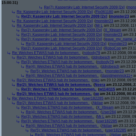
15:00:31)
Re(7): Kaspersky Lab: Internet Security 2009 [2x]
(
mons
Re: Kaspersky Lab: Internet Security 2009 [2x]
(
Flo061180
am 23.12.200
Re(2): Kaspersky Lab: Internet Security 2009 [2x]
(
monster23
am 
Re: Kaspersky Lab: Internet Security 2009 [2x]
(
monster23
am 23.12.200
Re: Kaspersky Lab: Internet Security 2009 [2x]
(
Mr L
am 23.12.2008, 11:
Re(2): Kaspersky Lab: Internet Security 2009 [2x]
(
X_Xtream
am 23.12
Re(2): Kaspersky Lab: Internet Security 2009 [2x]
(
monster23
am 23.1
Re(2): Kaspersky Lab: Internet Security 2009 [2x]
(
leave_my_name_o
Re(3): Kaspersky Lab: Internet Security 2009 [2x]
(
monster23
am 23
Re(2): Kaspersky Lab: Internet Security 2009 [2x]
(
RoboCop
am 23.12
Re: Welches ETWAS hab ihr bekommen..
(
nobody79
am 23.12.2008, 09:4
Re(2): Welches ETWAS hab ihr bekommen..
(
ddrobesch
am 23.12.2008,
Re(3): Welches ETWAS hab ihr bekommen..
(
nobody79
am 23.12.200
Re(4): Welches ETWAS hab ihr bekommen..
(
ddrobesch
am 23.12.
Re(5): Welches ETWAS hab ihr bekommen..
(
monster23
am 23.
Re(4): Welches ETWAS hab ihr bekommen..
(
dasistmeinnick11+
am
Re(2): Welches ETWAS hab ihr bekommen..
(
mko
am 23.12.2008, 09:55
Re(2): Welches ETWAS hab ihr bekommen..
(
Neera
am 23.12.2008, 2
Re(3): Welches ETWAS hab ihr bekommen..
(
w114/115
am 23.12.20
Re(2): Welches ETWAS hab ihr bekommen..
(
gp
am 24.12.2008, 00:43
Re: Welches ETWAS hab ihr bekommen..
(
user182285
am 23.12.2008, 09
Re(2): Welches ETWAS hab ihr bekommen..
(
Akilae
am 23.12.2008, 09:
Re(3): Welches ETWAS hab ihr bekommen..
(
X_Xtream
am 23.12.200
Re(4): Welches ETWAS hab ihr bekommen..
(
User284
am 23.12.20
Re(3): Welches ETWAS hab ihr bekommen..
(
Mr L
am 23.12.2008, 09
Re(3): Welches ETWAS hab ihr bekommen..
(
user182285
am 23.12.2
Re(4): Welches ETWAS hab ihr bekommen..
(
Akilae
am 23.12.2008
Re(5): Welches ETWAS hab ihr bekommen..
(
user182285
am 23
Re(6): Welches ETWAS hab ihr bekommen..
(
Akilae
am 23.12