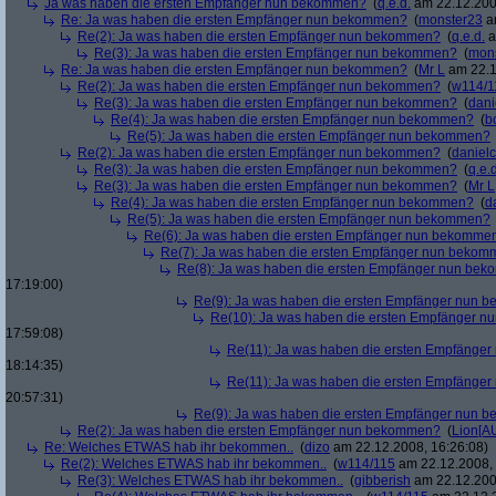
Ja was haben die ersten Empfänger nun bekommen?
(
q.e.d.
am 22.12.200
Re: Ja was haben die ersten Empfänger nun bekommen?
(
monster23
am
Re(2): Ja was haben die ersten Empfänger nun bekommen?
(
q.e.d.
a
Re(3): Ja was haben die ersten Empfänger nun bekommen?
(
mon
Re: Ja was haben die ersten Empfänger nun bekommen?
(
Mr L
am 22.1
Re(2): Ja was haben die ersten Empfänger nun bekommen?
(
w114/1
Re(3): Ja was haben die ersten Empfänger nun bekommen?
(
dani
Re(4): Ja was haben die ersten Empfänger nun bekommen?
(
b
Re(5): Ja was haben die ersten Empfänger nun bekommen?
Re(2): Ja was haben die ersten Empfänger nun bekommen?
(
danielc
Re(3): Ja was haben die ersten Empfänger nun bekommen?
(
q.e.d
Re(3): Ja was haben die ersten Empfänger nun bekommen?
(
Mr L
Re(4): Ja was haben die ersten Empfänger nun bekommen?
(
d
Re(5): Ja was haben die ersten Empfänger nun bekommen?
Re(6): Ja was haben die ersten Empfänger nun bekomme
Re(7): Ja was haben die ersten Empfänger nun beko
Re(8): Ja was haben die ersten Empfänger nun be
17:19:00)
Re(9): Ja was haben die ersten Empfänger nun
Re(10): Ja was haben die ersten Empfänger 
17:59:08)
Re(11): Ja was haben die ersten Empfänge
18:14:35)
Re(11): Ja was haben die ersten Empfänge
20:57:31)
Re(9): Ja was haben die ersten Empfänger nun
Re(2): Ja was haben die ersten Empfänger nun bekommen?
(
Lion[A
Re: Welches ETWAS hab ihr bekommen..
(
dizo
am 22.12.2008, 16:26:08)
Re(2): Welches ETWAS hab ihr bekommen..
(
w114/115
am 22.12.2008, 
Re(3): Welches ETWAS hab ihr bekommen..
(
gibberish
am 22.12.200