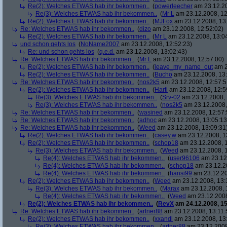
Re(2): Welches ETWAS hab ihr bekommen..
(
powerleecher
am 23.12.20
Re(3): Welches ETWAS hab ihr bekommen..
(
Mr L
am 23.12.2008, 12
Re(2): Welches ETWAS hab ihr bekommen..
(
MJFox
am 23.12.2008, 13
Re: Welches ETWAS hab ihr bekommen..
(
dizo
am 23.12.2008, 12:52:02)
Re(2): Welches ETWAS hab ihr bekommen..
(
Mr L
am 23.12.2008, 13:0
und schon gehts los
(
NoName2007
am 23.12.2008, 12:52:23)
Re: und schon gehts los
(
q.e.d.
am 23.12.2008, 13:02:43)
Re: Welches ETWAS hab ihr bekommen..
(
Mr L
am 23.12.2008, 12:57:00)
Re(2): Welches ETWAS hab ihr bekommen..
(
leave_my_name_out
am 2
Re(2): Welches ETWAS hab ihr bekommen..
(
Bucho
am 23.12.2008, 13:
Re: Welches ETWAS hab ihr bekommen..
(
nos2k5
am 23.12.2008, 12:57:5
Re(2): Welches ETWAS hab ihr bekommen..
(
Harti
am 23.12.2008, 12:5
Re(3): Welches ETWAS hab ihr bekommen..
(
Srv-02
am 23.12.2008, 
Re(3): Welches ETWAS hab ihr bekommen..
(
nos2k5
am 23.12.2008,
Re: Welches ETWAS hab ihr bekommen..
(
wasined
am 23.12.2008, 12:57:
Re: Welches ETWAS hab ihr bekommen..
(
adhoc
am 23.12.2008, 13:05:13
Re: Welches ETWAS hab ihr bekommen..
(
Weed
am 23.12.2008, 13:09:31
Re(2): Welches ETWAS hab ihr bekommen..
(
casey.w
am 23.12.2008, 1
Re(2): Welches ETWAS hab ihr bekommen..
(
schop18
am 23.12.2008, 1
Re(3): Welches ETWAS hab ihr bekommen..
(
Weed
am 23.12.2008, 1
Re(4): Welches ETWAS hab ihr bekommen..
(
user96106
am 23.12.
Re(4): Welches ETWAS hab ihr bekommen..
(
schop18
am 23.12.20
Re(4): Welches ETWAS hab ihr bekommen..
(
hansi99
am 23.12.20
Re(2): Welches ETWAS hab ihr bekommen..
(
Weed
am 23.12.2008, 13:
Re(3): Welches ETWAS hab ihr bekommen..
(
Marax
am 23.12.2008, 
Re(4): Welches ETWAS hab ihr bekommen..
(
Weed
am 23.12.2008
Re(2): Welches ETWAS hab ihr bekommen..
(
RevX
am 24.12.2008, 15
Re: Welches ETWAS hab ihr bekommen..
(
artner88
am 23.12.2008, 13:11:
Re(2): Welches ETWAS hab ihr bekommen..
(
xxandl
am 23.12.2008, 13
Re(3): Welches ETWAS hab ihr bekommen..
(
artner88
am 23.12.2008