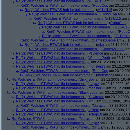
Re(2): Welches ETWAS hab ihr bekommen..
(
w114/115
am 23.12.2008, 
Re(3): Welches ETWAS hab ihr bekommen..
(
RoboCop
am 23.12.200
Re(4): Welches ETWAS hab ihr bekommen..
(
w114/115
am 23.12.2
Re(5): Welches ETWAS hab ihr bekommen..
(
RoboCop
am 23.1
Re(6): Welches ETWAS hab ihr bekommen..
(
w114/115
am 23
Re(7): Welches ETWAS hab ihr bekommen..
(
RoboCop
am
Re(8): Welches ETWAS hab ihr bekommen..
(
w114/115
Re(9): Welches ETWAS hab ihr bekommen..
(
RoboC
Re(8): Welches ETWAS hab ihr bekommen..
(
JC-Dento
Re(3): Welches ETWAS hab ihr bekommen..
(
Games2Game
am 23.12
Re(4): Welches ETWAS hab ihr bekommen..
(
mko
am 23.12.2008, 
Re(5): Welches ETWAS hab ihr bekommen..
(
Games2Game
am 
Re(2): Welches ETWAS hab ihr bekommen..
(
Psylence
am 23.12.2008, 
Re(2): Welches ETWAS hab ihr bekommen..
(
Winnie_Pooh
am 23.12.20
Re(2): Welches ETWAS hab ihr bekommen..
(
j.
am 23.12.2008, 11:01:22
Re(2): Welches ETWAS hab ihr bekommen..
(
monster23
am 23.12.2008,
Re(3): Welches ETWAS hab ihr bekommen..
(
RoboCop
am 23.12.200
Re(4): Welches ETWAS hab ihr bekommen..
(
monster23
am 23.12.
Re: Welches ETWAS hab ihr bekommen..
(
Sick_Boy
am 23.12.2008, 10:46
Re(2): Welches ETWAS hab ihr bekommen..
(
playaz
am 23.12.2008, 10
Re(2): Welches ETWAS hab ihr bekommen..
(
monster23
am 23.12.2008,
Re: Welches ETWAS hab ihr bekommen..
(
Black Label
am 23.12.2008, 10:
Re(2): Welches ETWAS hab ihr bekommen..
(
X_Xtream
am 23.12.2008,
Re(2): Welches ETWAS hab ihr bekommen..
(
Mr L
am 23.12.2008, 10:4
Re(3): Welches ETWAS hab ihr bekommen..
(
Marax
am 23.12.2008, 
Re(2): Welches ETWAS hab ihr bekommen..
(
taNero
am 23.12.2008, 10
Re(2): Welches ETWAS hab ihr bekommen..
(
schop18
am 23.12.2008, 1
Re: Welches ETWAS hab ihr bekommen..
(
Marax
am 23.12.2008, 10:48:38
Re(2): Welches ETWAS hab ihr bekommen..
(
playaz
am 23.12.2008, 10
Re(3): Welches ETWAS hab ihr bekommen..
(
Mr L
am 23.12.2008, 10