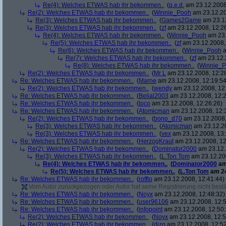
Re(4): Welches ETWAS hab ihr bekommen..
(
q.e.d.
am 23.12.2008,
Re(2): Welches ETWAS hab ihr bekommen..
(
Winnie_Pooh
am 23.12.20
Re(3): Welches ETWAS hab ihr bekommen..
(
Games2Game
am 23.12
Re(3): Welches ETWAS hab ihr bekommen..
(
zf
am 23.12.2008, 12:2
Re(4): Welches ETWAS hab ihr bekommen..
(
Winnie_Pooh
am 23.
Re(5): Welches ETWAS hab ihr bekommen..
(
zf
am 23.12.2008,
Re(6): Welches ETWAS hab ihr bekommen..
(
Winnie_Pooh
a
Re(7): Welches ETWAS hab ihr bekommen..
(
zf
am 23.12.
Re(8): Welches ETWAS hab ihr bekommen..
(
Winnie_
Re(2): Welches ETWAS hab ihr bekommen..
(
Mr L
am 23.12.2008, 12:2
Re: Welches ETWAS hab ihr bekommen..
(
Marne
am 23.12.2008, 12:19:54
Re(2): Welches ETWAS hab ihr bekommen..
(
wendy
am 23.12.2008, 12
Re: Welches ETWAS hab ihr bekommen..
(
Belial2003
am 23.12.2008, 12:2
Re: Welches ETWAS hab ihr bekommen..
(
toco
am 23.12.2008, 12:26:26)
Re: Welches ETWAS hab ihr bekommen..
(
Atomicman
am 23.12.2008, 12:
Re(2): Welches ETWAS hab ihr bekommen..
(
bono_d70
am 23.12.2008,
Re(3): Welches ETWAS hab ihr bekommen..
(
Atomicman
am 23.12.20
Re(3): Welches ETWAS hab ihr bekommen..
(
vex
am 23.12.2008, 13:
Re: Welches ETWAS hab ihr bekommen..
(
HerzogKraut
am 23.12.2008, 12
Re(2): Welches ETWAS hab ihr bekommen..
(
Dominator2000
am 23.12.
Re(3): Welches ETWAS hab ihr bekommen..
(
L.Ton Tom
am 23.12.200
Re(4): Welches ETWAS hab ihr bekommen..
(
Dominator2000
am
Re(5): Welches ETWAS hab ihr bekommen..
(
L.Ton Tom
am 24
Re: Welches ETWAS hab ihr bekommen..
(
rofflo
am 23.12.2008, 12:41:44)
Vom Autor zurückgezogen oder Autor hat seine Registrierung nicht bestä
Re: Welches ETWAS hab ihr bekommen..
(
Noyx
am 23.12.2008, 12:48:32)
Re: Welches ETWAS hab ihr bekommen..
(
user96106
am 23.12.2008, 12:5
Re: Welches ETWAS hab ihr bekommen..
(
infopoint
am 23.12.2008, 12:50:
Re(2): Welches ETWAS hab ihr bekommen..
(
Noyx
am 23.12.2008, 12:5
Re(2): Welches ETWAS hab ihr bekommen..
(
dizo
am 23.12.2008, 12:52