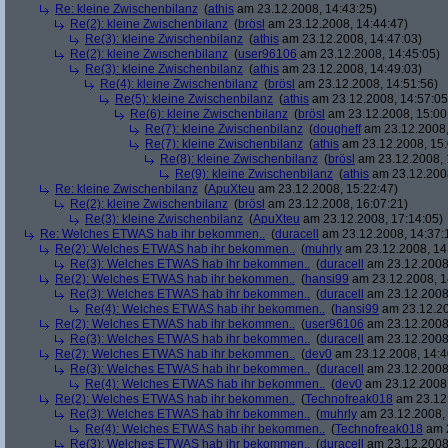
Re: kleine Zwischenbilanz
(
athis
am 23.12.2008, 14:43:25)
Re(2): kleine Zwischenbilanz
(
brösl
am 23.12.2008, 14:44:47)
Re(3): kleine Zwischenbilanz
(
athis
am 23.12.2008, 14:47:03)
Re(2): kleine Zwischenbilanz
(
user96106
am 23.12.2008, 14:45:05)
Re(3): kleine Zwischenbilanz
(
athis
am 23.12.2008, 14:49:03)
Re(4): kleine Zwischenbilanz
(
brösl
am 23.12.2008, 14:51:56)
Re(5): kleine Zwischenbilanz
(
athis
am 23.12.2008, 14:57:05
Re(6): kleine Zwischenbilanz
(
brösl
am 23.12.2008, 15:00
Re(7): kleine Zwischenbilanz
(
dougheff
am 23.12.2008,
Re(7): kleine Zwischenbilanz
(
athis
am 23.12.2008, 15:
Re(8): kleine Zwischenbilanz
(
brösl
am 23.12.2008, 
Re(9): kleine Zwischenbilanz
(
athis
am 23.12.2008
Re: kleine Zwischenbilanz
(
ApuXteu
am 23.12.2008, 15:22:47)
Re(2): kleine Zwischenbilanz
(
brösl
am 23.12.2008, 16:07:21)
Re(3): kleine Zwischenbilanz
(
ApuXteu
am 23.12.2008, 17:14:05)
Re: Welches ETWAS hab ihr bekommen..
(
duracell
am 23.12.2008, 14:37:
Re(2): Welches ETWAS hab ihr bekommen..
(
muhrly
am 23.12.2008, 14
Re(3): Welches ETWAS hab ihr bekommen..
(
duracell
am 23.12.2008,
Re(2): Welches ETWAS hab ihr bekommen..
(
hansi99
am 23.12.2008, 1
Re(3): Welches ETWAS hab ihr bekommen..
(
duracell
am 23.12.2008,
Re(4): Welches ETWAS hab ihr bekommen..
(
hansi99
am 23.12.20
Re(2): Welches ETWAS hab ihr bekommen..
(
user96106
am 23.12.2008,
Re(3): Welches ETWAS hab ihr bekommen..
(
duracell
am 23.12.2008,
Re(2): Welches ETWAS hab ihr bekommen..
(
dev0
am 23.12.2008, 14:4
Re(3): Welches ETWAS hab ihr bekommen..
(
duracell
am 23.12.2008,
Re(4): Welches ETWAS hab ihr bekommen..
(
dev0
am 23.12.2008,
Re(2): Welches ETWAS hab ihr bekommen..
(
Technofreak018
am 23.12.
Re(3): Welches ETWAS hab ihr bekommen..
(
muhrly
am 23.12.2008, 
Re(4): Welches ETWAS hab ihr bekommen..
(
Technofreak018
am 2
Re(3): Welches ETWAS hab ihr bekommen..
(
duracell
am 23.12.2008,