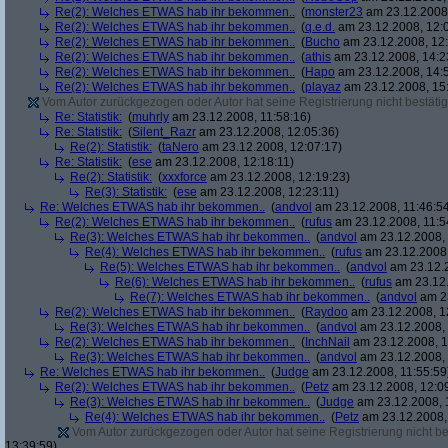
Re(2): Welches ETWAS hab ihr bekommen..
(
monster23
am 23.12.2008,
Re(2): Welches ETWAS hab ihr bekommen..
(
q.e.d.
am 23.12.2008, 12:
Re(2): Welches ETWAS hab ihr bekommen..
(
Bucho
am 23.12.2008, 12:
Re(2): Welches ETWAS hab ihr bekommen..
(
athis
am 23.12.2008, 14:2
Re(2): Welches ETWAS hab ihr bekommen..
(
Hapo
am 23.12.2008, 14:
Re(2): Welches ETWAS hab ihr bekommen..
(
playaz
am 23.12.2008, 15
Vom Autor zurückgezogen oder Autor hat seine Registrierung nicht bestätig
Re: Statistik:
(
muhrly
am 23.12.2008, 11:58:16)
Re: Statistik:
(
Silent_Razr
am 23.12.2008, 12:05:36)
Re(2): Statistik:
(
taNero
am 23.12.2008, 12:07:17)
Re: Statistik:
(
ese
am 23.12.2008, 12:18:11)
Re(2): Statistik:
(
xxxforce
am 23.12.2008, 12:19:23)
Re(3): Statistik:
(
ese
am 23.12.2008, 12:23:11)
Re: Welches ETWAS hab ihr bekommen..
(
andvol
am 23.12.2008, 11:46:5
Re(2): Welches ETWAS hab ihr bekommen..
(
rufus
am 23.12.2008, 11:5
Re(3): Welches ETWAS hab ihr bekommen..
(
andvol
am 23.12.2008, 
Re(4): Welches ETWAS hab ihr bekommen..
(
rufus
am 23.12.2008,
Re(5): Welches ETWAS hab ihr bekommen..
(
andvol
am 23.12.2
Re(6): Welches ETWAS hab ihr bekommen..
(
rufus
am 23.12.
Re(7): Welches ETWAS hab ihr bekommen..
(
andvol
am 23
Re(2): Welches ETWAS hab ihr bekommen..
(
Raydoo
am 23.12.2008, 1
Re(3): Welches ETWAS hab ihr bekommen..
(
andvol
am 23.12.2008, 
Re(2): Welches ETWAS hab ihr bekommen..
(
InchNail
am 23.12.2008, 1
Re(3): Welches ETWAS hab ihr bekommen..
(
andvol
am 23.12.2008, 
Re: Welches ETWAS hab ihr bekommen..
(
Judge
am 23.12.2008, 11:55:59
Re(2): Welches ETWAS hab ihr bekommen..
(
Petz
am 23.12.2008, 12:0
Re(3): Welches ETWAS hab ihr bekommen..
(
Judge
am 23.12.2008, 
Re(4): Welches ETWAS hab ihr bekommen..
(
Petz
am 23.12.2008,
Vom Autor zurückgezogen oder Autor hat seine Registrierung nicht bes
13:39:59)