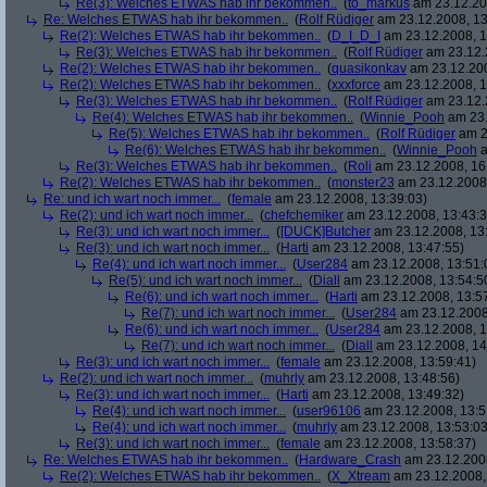
Re(3): Welches ETWAS hab ihr bekommen..
(
to_markus
am 23.12.20
Re: Welches ETWAS hab ihr bekommen..
(
Rolf Rüdiger
am 23.12.2008, 13
Re(2): Welches ETWAS hab ihr bekommen..
(
D_I_D_I
am 23.12.2008, 1
Re(3): Welches ETWAS hab ihr bekommen..
(
Rolf Rüdiger
am 23.12.
Re(2): Welches ETWAS hab ihr bekommen..
(
quasikonkav
am 23.12.200
Re(2): Welches ETWAS hab ihr bekommen..
(
xxxforce
am 23.12.2008, 1
Re(3): Welches ETWAS hab ihr bekommen..
(
Rolf Rüdiger
am 23.12.
Re(4): Welches ETWAS hab ihr bekommen..
(
Winnie_Pooh
am 23.
Re(5): Welches ETWAS hab ihr bekommen..
(
Rolf Rüdiger
am 2
Re(6): Welches ETWAS hab ihr bekommen..
(
Winnie_Pooh
a
Re(3): Welches ETWAS hab ihr bekommen..
(
Roli
am 23.12.2008, 16
Re(2): Welches ETWAS hab ihr bekommen..
(
monster23
am 23.12.2008,
Re: und ich wart noch immer...
(
female
am 23.12.2008, 13:39:03)
Re(2): und ich wart noch immer...
(
chefchemiker
am 23.12.2008, 13:43:3
Re(3): und ich wart noch immer...
(
[DUCK]Butcher
am 23.12.2008, 13
Re(3): und ich wart noch immer...
(
Harti
am 23.12.2008, 13:47:55)
Re(4): und ich wart noch immer...
(
User284
am 23.12.2008, 13:51:
Re(5): und ich wart noch immer...
(
Diall
am 23.12.2008, 13:54:5
Re(6): und ich wart noch immer...
(
Harti
am 23.12.2008, 13:5
Re(7): und ich wart noch immer...
(
User284
am 23.12.2008
Re(6): und ich wart noch immer...
(
User284
am 23.12.2008, 1
Re(7): und ich wart noch immer...
(
Diall
am 23.12.2008, 14
Re(3): und ich wart noch immer...
(
female
am 23.12.2008, 13:59:41)
Re(2): und ich wart noch immer...
(
muhrly
am 23.12.2008, 13:48:56)
Re(3): und ich wart noch immer...
(
Harti
am 23.12.2008, 13:49:32)
Re(4): und ich wart noch immer...
(
user96106
am 23.12.2008, 13:5
Re(4): und ich wart noch immer...
(
muhrly
am 23.12.2008, 13:53:03
Re(3): und ich wart noch immer...
(
female
am 23.12.2008, 13:58:37)
Re: Welches ETWAS hab ihr bekommen..
(
Hardware_Crash
am 23.12.2008
Re(2): Welches ETWAS hab ihr bekommen..
(
X_Xtream
am 23.12.2008,