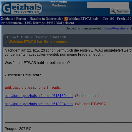
Impressum
|
Werbung
Geizhals
»
Forum
»
Händler in Österreich
»
Welches ETWAS hab
Top-100
|
Fresh-100
ihr bekommen.. (1363 Beiträge, 30480 Mal gelesen)
Du bist nicht angemeldet. [
Login/Registrieren
]
^
Forum
Händler in Österreich
#
5217131
Welches ETWAS hab ihr bekommen..
Nachdem am 22. bzw. 23 schon vermutlich die ersten ETWAS ausgeliefert werden
vor dem 24ten auspacken werdeb nun meine Frage an euch..
Was für ein ETWAS habt ihr bekommen?
Zufrieden? Entäuscht?
Edit: dazu gibt es schon 2 Threads:
http:/
/
forum.geizhals.at/
admin/
t613139.html
(Zufriedenheit)
http:/
/
forum.geizhals.at/
admin/
t613094.html
(Welches ETWAS?)
_____________________________________________________________
Peugeot 207 RC