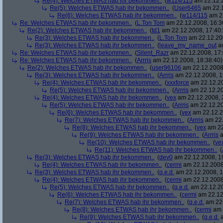
Re(4): Welches ETWAS hab ihr bekommen..
(
w114/115
am 22.12.2
Re(5): Welches ETWAS hab ihr bekommen..
(
User6465
am 22.1
Re(6): Welches ETWAS hab ihr bekommen..
(
w114/115
am 22
Re: Welches ETWAS hab ihr bekommen..
(
L.Ton Tom
am 22.12.2008, 16:3
Re(2): Welches ETWAS hab ihr bekommen..
(
td1
am 22.12.2008, 17:40:
Re(3): Welches ETWAS hab ihr bekommen..
(
L.Ton Tom
am 22.12.200
Re(3): Welches ETWAS hab ihr bekommen..
(
leave_my_name_out
am
Re: Welches ETWAS hab ihr bekommen..
(
Silent_Razr
am 22.12.2008, 17:
Re: Welches ETWAS hab ihr bekommen..
(
Arrris
am 22.12.2008, 18:38:40)
Re(2): Welches ETWAS hab ihr bekommen..
(
user96106
am 22.12.2008,
Re(3): Welches ETWAS hab ihr bekommen..
(
Arrris
am 22.12.2008, 1
Re(4): Welches ETWAS hab ihr bekommen..
(
xxxforce
am 22.12.20
Re(5): Welches ETWAS hab ihr bekommen..
(
Arrris
am 22.12.20
Re(4): Welches ETWAS hab ihr bekommen..
(
vex
am 22.12.2008, 
Re(5): Welches ETWAS hab ihr bekommen..
(
Arrris
am 22.12.20
Re(6): Welches ETWAS hab ihr bekommen..
(
vex
am 22.12.2
Re(7): Welches ETWAS hab ihr bekommen..
(
Arrris
am 22.
Re(8): Welches ETWAS hab ihr bekommen..
(
vex
am 22
Re(9): Welches ETWAS hab ihr bekommen..
(
Arrris
a
Re(10): Welches ETWAS hab ihr bekommen..
(
ve
Re(11): Welches ETWAS hab ihr bekommen..
(
Re(3): Welches ETWAS hab ihr bekommen..
(
dev0
am 22.12.2008, 1
Re(4): Welches ETWAS hab ihr bekommen..
(
cermi
am 22.12.2008
Re(3): Welches ETWAS hab ihr bekommen..
(
q.e.d.
am 22.12.2008, 1
Re(4): Welches ETWAS hab ihr bekommen..
(
cermi
am 22.12.2008
Re(5): Welches ETWAS hab ihr bekommen..
(
q.e.d.
am 22.12.20
Re(6): Welches ETWAS hab ihr bekommen..
(
cermi
am 22.12
Re(7): Welches ETWAS hab ihr bekommen..
(
q.e.d.
am 22.
Re(8): Welches ETWAS hab ihr bekommen..
(
cermi
am 
Re(9): Welches ETWAS hab ihr bekommen..
(
q.e.d.
a