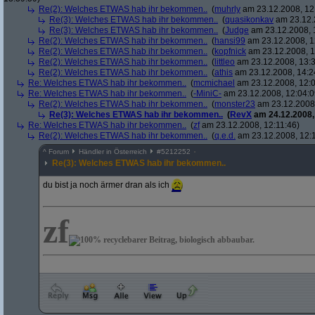
Re(2): Welches ETWAS hab ihr bekommen..
(
muhrly
am 23.12.2008, 12
Re(3): Welches ETWAS hab ihr bekommen..
(
quasikonkav
am 23.12.
Re(3): Welches ETWAS hab ihr bekommen..
(
Judge
am 23.12.2008, 
Re(2): Welches ETWAS hab ihr bekommen..
(
hansi99
am 23.12.2008, 1
Re(2): Welches ETWAS hab ihr bekommen..
(
kopfnick
am 23.12.2008, 1
Re(2): Welches ETWAS hab ihr bekommen..
(
littleo
am 23.12.2008, 13:3
Re(2): Welches ETWAS hab ihr bekommen..
(
athis
am 23.12.2008, 14:2
Re: Welches ETWAS hab ihr bekommen..
(
mcmichael
am 23.12.2008, 12:0
Re: Welches ETWAS hab ihr bekommen..
(
-MiniC-
am 23.12.2008, 12:04:0
Re(2): Welches ETWAS hab ihr bekommen..
(
monster23
am 23.12.2008,
Re(3): Welches ETWAS hab ihr bekommen..
(
RevX
am 24.12.2008,
Re: Welches ETWAS hab ihr bekommen..
(
zf
am 23.12.2008, 12:11:46)
Re(2): Welches ETWAS hab ihr bekommen..
(
q.e.d.
am 23.12.2008, 12:
^
Forum
Händler in Österreich
#
5212252
Re(3): Welches ETWAS hab ihr bekommen..
du bist ja noch ärmer dran als ich
zf
100% recyclebarer Beitrag, biologisch abbaubar.