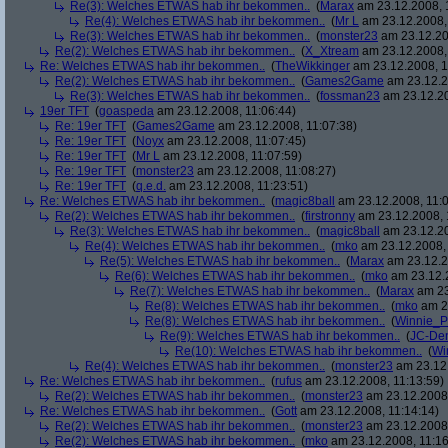
Re(3): Welches ETWAS hab ihr bekommen..
(
Marax
am 23.12.2008, 
Re(4): Welches ETWAS hab ihr bekommen..
(
Mr L
am 23.12.2008,
Re(3): Welches ETWAS hab ihr bekommen..
(
monster23
am 23.12.20
Re(2): Welches ETWAS hab ihr bekommen..
(
X_Xtream
am 23.12.2008,
Re: Welches ETWAS hab ihr bekommen..
(
TheWikkinger
am 23.12.2008, 1
Re(2): Welches ETWAS hab ihr bekommen..
(
Games2Game
am 23.12.2
Re(3): Welches ETWAS hab ihr bekommen..
(
fossman23
am 23.12.20
19er TFT
(
goaspeda
am 23.12.2008, 11:06:44)
Re: 19er TFT
(
Games2Game
am 23.12.2008, 11:07:38)
Re: 19er TFT
(
Noyx
am 23.12.2008, 11:07:45)
Re: 19er TFT
(
Mr L
am 23.12.2008, 11:07:59)
Re: 19er TFT
(
monster23
am 23.12.2008, 11:08:27)
Re: 19er TFT
(
q.e.d.
am 23.12.2008, 11:23:51)
Re: Welches ETWAS hab ihr bekommen..
(
magic8ball
am 23.12.2008, 11:0
Re(2): Welches ETWAS hab ihr bekommen..
(
firstronny
am 23.12.2008, 
Re(3): Welches ETWAS hab ihr bekommen..
(
magic8ball
am 23.12.20
Re(4): Welches ETWAS hab ihr bekommen..
(
mko
am 23.12.2008, 
Re(5): Welches ETWAS hab ihr bekommen..
(
Marax
am 23.12.2
Re(6): Welches ETWAS hab ihr bekommen..
(
mko
am 23.12.2
Re(7): Welches ETWAS hab ihr bekommen..
(
Marax
am 23
Re(8): Welches ETWAS hab ihr bekommen..
(
mko
am 23
Re(8): Welches ETWAS hab ihr bekommen..
(
Winnie_
Re(9): Welches ETWAS hab ihr bekommen..
(
JC-De
Re(10): Welches ETWAS hab ihr bekommen..
(
Wi
Re(4): Welches ETWAS hab ihr bekommen..
(
monster23
am 23.12.
Re: Welches ETWAS hab ihr bekommen..
(
rufus
am 23.12.2008, 11:13:59)
Re(2): Welches ETWAS hab ihr bekommen..
(
monster23
am 23.12.2008,
Re: Welches ETWAS hab ihr bekommen..
(
Gott
am 23.12.2008, 11:14:14)
Re(2): Welches ETWAS hab ihr bekommen..
(
monster23
am 23.12.2008,
Re(2): Welches ETWAS hab ihr bekommen..
(
mko
am 23.12.2008, 11:16