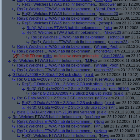
Re(3): Welches ETWAS hab ihr bekommen..
(
bigpower
am 23.12.200
Re(2): Welches ETWAS hab ihr bekommen..
(
Silent_Razr
am 23.12.2008
Re(3): Welches ETWAS hab ihr bekommen..
(
monster23
am 23.12.20
Re(2): Welches ETWAS hab ihr bekommen..
(
mko
am 23.12.2008, 11:31
Re(3): Welches ETWAS hab ihr bekommen..
(
schop18
am 23.12.2008
Re(4): Welches ETWAS hab ihr bekommen..
(
mko
am 23.12.2008, 
Re(4): Welches ETWAS hab ihr bekommen..
(
Mikey123
am 23.12.2
Re(5): Welches ETWAS hab ihr bekommen..
(
schop18
am 23.12
Re(5): Welches ETWAS hab ihr bekommen..
(
monster23
am 23.
Re(2): Welches ETWAS hab ihr bekommen..
(
Winnie_Pooh
am 23.12.20
Re(2): Welches ETWAS hab ihr bekommen..
(
monster23
am 23.12.2008,
PLONKED von
mtths
: auf userwunsch geloescht
(
User128884
am 23.12
Re: Welches ETWAS hab ihr bekommen..
(
MJFox
am 23.12.2008, 11:36:54
Re(2): Welches ETWAS hab ihr bekommen..
(
Winnie_Pooh
am 23.12.20
Re(2): Welches ETWAS hab ihr bekommen..
(
monster23
am 23.12.2008,
G Data Av2009 + 2 Stück 2 GB usb sticks
(
q.e.d.
am 23.12.2008, 11:40:12)
Re: G Data Av2009 + 2 Stück 2 GB usb sticks
(
user96106
am 23.12.2008
Re(2): G Data Av2009 + 2 Stück 2 GB usb sticks
(
q.e.d.
am 23.12.2008
Re(3): G Data Av2009 + 2 Stück 2 GB usb sticks
(
user96106
am 23.
Re(4): G Data Av2009 + 2 Stück 2 GB usb sticks
(
q.e.d.
am 23.12
Re: G Data Av2009 + 2 Stück 2 GB usb sticks
(
MJFox
am 23.12.2008, 11
Re(2): G Data Av2009 + 2 Stück 2 GB usb sticks
(
q.e.d.
am 23.12.2008
Re(3): G Data Av2009 + 2 Stück 2 GB usb sticks
(
Mr L
am 23.12.20
biete G DATA AntiVirus um 21,99 inkl Versand!
(
q.e.d.
am 23.12.2008, 12
Re: Welches ETWAS hab ihr bekommen..
(
xxxforce
am 23.12.2008, 11:41:
Re(2): Welches ETWAS hab ihr bekommen..
(
Noyx
am 23.12.2008, 11:4
Re(2): Welches ETWAS hab ihr bekommen..
(
Mr L
am 23.12.2008, 11:44
Re(2): Welches ETWAS hab ihr bekommen..
(
taNero
am 23.12.2008, 11
Re(3): Welches ETWAS hab ihr bekommen..
(
Noyx
am 23.12.2008, 1