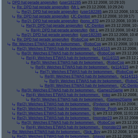
DPD hat gerade angerufen
(
user182285
am 23.12.2008, 10:29:10)
Re: DPD hat gerade angerufen
(
Mr L
am 23.12.2008, 10:29:24)
Re(2): DPD hat gerade angerufen
(
user182285
am 23.12.2008, 10:3
Re: DPD hat gerade angerufen
(
JC-Denton
am 23.12.2008, 10:39:17)
Re(2): DPD hat gerade angerufen
(
bono_d70
am 23.12.2008, 10:39:
Re(3): DPD hat gerade angerufen
(
JC-Denton
am 23.12.2008, 10:
Re(4): DPD hat gerade angerufen
(
Mr L
am 23.12.2008, 10:42:
Re(2): DPD hat gerade angerufen
(
user182285
am 23.12.2008, 10:4
Re: DPD hat gerade angerufen
(
RoboCop
am 23.12.2008, 10:40:21)
Re: Welches ETWAS hab ihr bekommen..
(
RoboCop
am 23.12.2008, 10:31
Re(2): Welches ETWAS hab ihr bekommen..
(
w114/115
am 23.12.2008, 
Re(3): Welches ETWAS hab ihr bekommen..
(
RoboCop
am 23.12.200
Re(4): Welches ETWAS hab ihr bekommen..
(
w114/115
am 23.12.2
Re(5): Welches ETWAS hab ihr bekommen..
(
RoboCop
am 23.1
Re(6): Welches ETWAS hab ihr bekommen..
(
w114/115
am 23
Re(7): Welches ETWAS hab ihr bekommen..
(
RoboCop
am
Re(8): Welches ETWAS hab ihr bekommen..
(
w114/115
Re(9): Welches ETWAS hab ihr bekommen..
(
RoboC
Re(8): Welches ETWAS hab ihr bekommen..
(
JC-Dento
Re(3): Welches ETWAS hab ihr bekommen..
(
Games2Game
am 23.12
Re(4): Welches ETWAS hab ihr bekommen..
(
mko
am 23.12.2008, 
Re(5): Welches ETWAS hab ihr bekommen..
(
Games2Game
am 
Re(2): Welches ETWAS hab ihr bekommen..
(
Psylence
am 23.12.2008, 
Re(2): Welches ETWAS hab ihr bekommen..
(
Winnie_Pooh
am 23.12.20
Re(2): Welches ETWAS hab ihr bekommen..
(
j.
am 23.12.2008, 11:01:22
Re(2): Welches ETWAS hab ihr bekommen..
(
monster23
am 23.12.2008,
Re(3): Welches ETWAS hab ihr bekommen..
(
RoboCop
am 23.12.200
Re(4): Welches ETWAS hab ihr bekommen..
(
monster23
am 23.12.
Re: Welches ETWAS hab ihr bekommen..
(
Sick_Boy
am 23.12.2008, 10:46
Re(2): Welches ETWAS hab ihr bekommen..
(
playaz
am 23.12.2008, 10