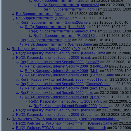
Re(5): Supperrrrrrrrrrrrrrrrr
(
dizo
am 23.12.2008, 09:50:47)
Re(6): Supperrrrrrrrrrrrrrrrr
(
monster23
am 23.12.2008, 10:
Re(7): Supperrrrrrrrrrrrrrrrr
(
[norbi]
am 23.12.2008, 19:0
Re: Supperrrrrrrrrrrrrrrrr
(
mko
am 23.12.2008, 09:56:40)
Re: Supperrrrrrrrrrrrrrrrr
(
User6465
am 23.12.2008, 10:04:30)
Re(2): Supperrrrrrrrrrrrrrrrr
(
Games2Game
am 23.12.2008, 10:05:40)
Re(3): Supperrrrrrrrrrrrrrrrr
(
User6465
am 23.12.2008, 10:07:22)
Re(4): Supperrrrrrrrrrrrrrrrr
(
Games2Game
am 23.12.2008, 10:0
Re(5): Supperrrrrrrrrrrrrrrrr
(
Flo061180
am 23.12.2008, 10:09
Re(2): Supperrrrrrrrrrrrrrrrr
(
dizo
am 23.12.2008, 10:10:31)
Re(3): Supperrrrrrrrrrrrrrrrr
(
Games2Game
am 23.12.2008, 10:12:0
Re: Kaspersky Internet Security 2009
(
PvP
am 23.12.2008, 09:58:56)
Re(2): Kaspersky Internet Security 2009
(
Games2Game
am 23.12.2008,
Re(2): Kaspersky Internet Security 2009
(
q.e.d.
am 23.12.2008, 10:00:5
Re(3): Kaspersky Internet Security 2009
(
sonja85
am 23.12.2008, 10:
Re(4): Kaspersky Internet Security 2009
(
Flo061180
am 23.12.2008
Re(4): Kaspersky Internet Security 2009
(
Mr L
am 23.12.2008, 10:
Re(4): Kaspersky Internet Security 2009
(
Games2Game
am 23.12.
Re(3): Kaspersky Internet Security 2009
(
Flo061180
am 23.12.2008, 
Re(3): Kaspersky Internet Security 2009
(
Games2Game
am 23.12.200
Re(4): Kaspersky Internet Security 2009
(
mko
am 23.12.2008, 10:1
Re(3): Kaspersky Internet Security 2009
(
dizo
am 23.12.2008, 10:02:
Re(4): Kaspersky Internet Security 2009
(
q.e.d.
am 23.12.2008, 10
Re(5): Kaspersky Internet Security 2009
(
Mr L
am 23.12.2008, 1
Re(6): Kaspersky Internet Security 2009
(
q.e.d.
am 23.12.200
Re(2): Kaspersky Internet Security 2009
(
bertl099
am 23.12.2008, 10:27
Re(2): Kaspersky Internet Security 2009
(
Sputum
am 23.12.2008, 10:42
Re: Welches ETWAS hab ihr bekommen..
(
DerPropagandaMinister
am 23.1
Re(2): Welches ETWAS hab ihr bekommen..
(
Games2Game
am 23.12.2
Re(2): Welches ETWAS hab ihr bekommen..
(
ddrobesch
am 23.12.2008,