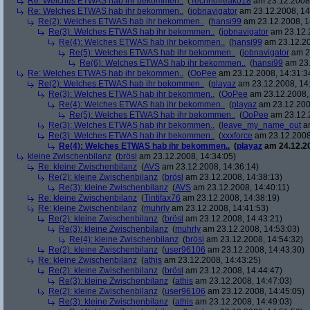
Re: Welches ETWAS hab ihr bekommen..
(
Technofreak018
am 23.12.2008,
Re: Welches ETWAS hab ihr bekommen..
(
jobnavigator
am 23.12.2008, 14
Re(2): Welches ETWAS hab ihr bekommen..
(
hansi99
am 23.12.2008, 1
Re(3): Welches ETWAS hab ihr bekommen..
(
jobnavigator
am 23.12.2
Re(4): Welches ETWAS hab ihr bekommen..
(
hansi99
am 23.12.20
Re(5): Welches ETWAS hab ihr bekommen..
(
jobnavigator
am 23
Re(6): Welches ETWAS hab ihr bekommen..
(
hansi99
am 23.
Re: Welches ETWAS hab ihr bekommen..
(
OoPee
am 23.12.2008, 14:31:3
Re(2): Welches ETWAS hab ihr bekommen..
(
playaz
am 23.12.2008, 14
Re(3): Welches ETWAS hab ihr bekommen..
(
OoPee
am 23.12.2008, 
Re(4): Welches ETWAS hab ihr bekommen..
(
playaz
am 23.12.200
Re(5): Welches ETWAS hab ihr bekommen..
(
OoPee
am 23.12.2
Re(3): Welches ETWAS hab ihr bekommen..
(
leave_my_name_out
am
Re(3): Welches ETWAS hab ihr bekommen..
(
xxxforce
am 23.12.2008
Re(4): Welches ETWAS hab ihr bekommen..
(
playaz
am 24.12.20
kleine Zwischenbilanz
(
brösl
am 23.12.2008, 14:34:05)
Re: kleine Zwischenbilanz
(
AVS
am 23.12.2008, 14:36:14)
Re(2): kleine Zwischenbilanz
(
brösl
am 23.12.2008, 14:38:13)
Re(3): kleine Zwischenbilanz
(
AVS
am 23.12.2008, 14:40:11)
Re: kleine Zwischenbilanz
(
Tintifax76
am 23.12.2008, 14:38:19)
Re: kleine Zwischenbilanz
(
muhrly
am 23.12.2008, 14:41:53)
Re(2): kleine Zwischenbilanz
(
brösl
am 23.12.2008, 14:43:21)
Re(3): kleine Zwischenbilanz
(
muhrly
am 23.12.2008, 14:53:03)
Re(4): kleine Zwischenbilanz
(
brösl
am 23.12.2008, 14:54:32)
Re(2): kleine Zwischenbilanz
(
user96106
am 23.12.2008, 14:43:30)
Re: kleine Zwischenbilanz
(
athis
am 23.12.2008, 14:43:25)
Re(2): kleine Zwischenbilanz
(
brösl
am 23.12.2008, 14:44:47)
Re(3): kleine Zwischenbilanz
(
athis
am 23.12.2008, 14:47:03)
Re(2): kleine Zwischenbilanz
(
user96106
am 23.12.2008, 14:45:05)
Re(3): kleine Zwischenbilanz
(
athis
am 23.12.2008, 14:49:03)