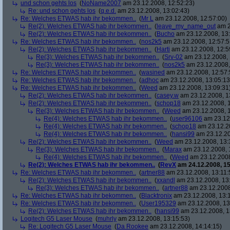
und schon gehts los
(
NoName2007
am 23.12.2008, 12:52:23)
Re: und schon gehts los
(
q.e.d.
am 23.12.2008, 13:02:43)
Re: Welches ETWAS hab ihr bekommen..
(
Mr L
am 23.12.2008, 12:57:00)
Re(2): Welches ETWAS hab ihr bekommen..
(
leave_my_name_out
am 2
Re(2): Welches ETWAS hab ihr bekommen..
(
Bucho
am 23.12.2008, 13:
Re: Welches ETWAS hab ihr bekommen..
(
nos2k5
am 23.12.2008, 12:57:5
Re(2): Welches ETWAS hab ihr bekommen..
(
Harti
am 23.12.2008, 12:5
Re(3): Welches ETWAS hab ihr bekommen..
(
Srv-02
am 23.12.2008, 
Re(3): Welches ETWAS hab ihr bekommen..
(
nos2k5
am 23.12.2008,
Re: Welches ETWAS hab ihr bekommen..
(
wasined
am 23.12.2008, 12:57:
Re: Welches ETWAS hab ihr bekommen..
(
adhoc
am 23.12.2008, 13:05:13
Re: Welches ETWAS hab ihr bekommen..
(
Weed
am 23.12.2008, 13:09:31
Re(2): Welches ETWAS hab ihr bekommen..
(
casey.w
am 23.12.2008, 1
Re(2): Welches ETWAS hab ihr bekommen..
(
schop18
am 23.12.2008, 1
Re(3): Welches ETWAS hab ihr bekommen..
(
Weed
am 23.12.2008, 1
Re(4): Welches ETWAS hab ihr bekommen..
(
user96106
am 23.12.
Re(4): Welches ETWAS hab ihr bekommen..
(
schop18
am 23.12.20
Re(4): Welches ETWAS hab ihr bekommen..
(
hansi99
am 23.12.20
Re(2): Welches ETWAS hab ihr bekommen..
(
Weed
am 23.12.2008, 13:
Re(3): Welches ETWAS hab ihr bekommen..
(
Marax
am 23.12.2008, 
Re(4): Welches ETWAS hab ihr bekommen..
(
Weed
am 23.12.2008
Re(2): Welches ETWAS hab ihr bekommen..
(
RevX
am 24.12.2008, 15
Re: Welches ETWAS hab ihr bekommen..
(
artner88
am 23.12.2008, 13:11:
Re(2): Welches ETWAS hab ihr bekommen..
(
xxandl
am 23.12.2008, 13
Re(3): Welches ETWAS hab ihr bekommen..
(
artner88
am 23.12.2008
Re: Welches ETWAS hab ihr bekommen..
(
Blacktronix
am 23.12.2008, 13:
Re: Welches ETWAS hab ihr bekommen..
(
User195329
am 23.12.2008, 13
Re(2): Welches ETWAS hab ihr bekommen..
(
hansi99
am 23.12.2008, 1
Logitech G5 Laser Mouse
(
muhrly
am 23.12.2008, 13:15:53)
Re: Logitech G5 Laser Mouse
(
Da Rookee
am 23.12.2008, 14:14:15)