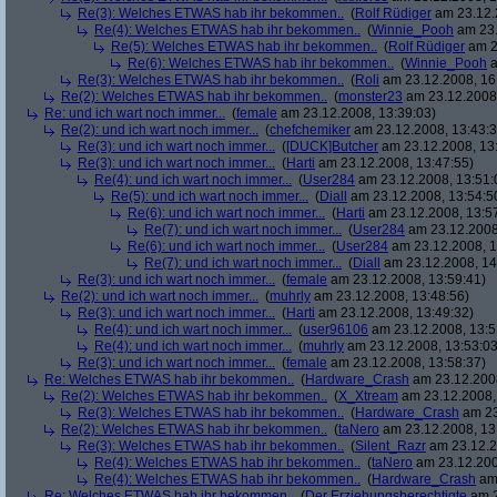
Re(3): Welches ETWAS hab ihr bekommen..
(
Rolf Rüdiger
am 23.12.
Re(4): Welches ETWAS hab ihr bekommen..
(
Winnie_Pooh
am 23.
Re(5): Welches ETWAS hab ihr bekommen..
(
Rolf Rüdiger
am 2
Re(6): Welches ETWAS hab ihr bekommen..
(
Winnie_Pooh
a
Re(3): Welches ETWAS hab ihr bekommen..
(
Roli
am 23.12.2008, 16
Re(2): Welches ETWAS hab ihr bekommen..
(
monster23
am 23.12.2008,
Re: und ich wart noch immer...
(
female
am 23.12.2008, 13:39:03)
Re(2): und ich wart noch immer...
(
chefchemiker
am 23.12.2008, 13:43:3
Re(3): und ich wart noch immer...
(
[DUCK]Butcher
am 23.12.2008, 13
Re(3): und ich wart noch immer...
(
Harti
am 23.12.2008, 13:47:55)
Re(4): und ich wart noch immer...
(
User284
am 23.12.2008, 13:51:
Re(5): und ich wart noch immer...
(
Diall
am 23.12.2008, 13:54:5
Re(6): und ich wart noch immer...
(
Harti
am 23.12.2008, 13:5
Re(7): und ich wart noch immer...
(
User284
am 23.12.2008
Re(6): und ich wart noch immer...
(
User284
am 23.12.2008, 1
Re(7): und ich wart noch immer...
(
Diall
am 23.12.2008, 14
Re(3): und ich wart noch immer...
(
female
am 23.12.2008, 13:59:41)
Re(2): und ich wart noch immer...
(
muhrly
am 23.12.2008, 13:48:56)
Re(3): und ich wart noch immer...
(
Harti
am 23.12.2008, 13:49:32)
Re(4): und ich wart noch immer...
(
user96106
am 23.12.2008, 13:5
Re(4): und ich wart noch immer...
(
muhrly
am 23.12.2008, 13:53:03
Re(3): und ich wart noch immer...
(
female
am 23.12.2008, 13:58:37)
Re: Welches ETWAS hab ihr bekommen..
(
Hardware_Crash
am 23.12.2008
Re(2): Welches ETWAS hab ihr bekommen..
(
X_Xtream
am 23.12.2008,
Re(3): Welches ETWAS hab ihr bekommen..
(
Hardware_Crash
am 23
Re(2): Welches ETWAS hab ihr bekommen..
(
taNero
am 23.12.2008, 13
Re(3): Welches ETWAS hab ihr bekommen..
(
Silent_Razr
am 23.12.2
Re(4): Welches ETWAS hab ihr bekommen..
(
taNero
am 23.12.200
Re(4): Welches ETWAS hab ihr bekommen..
(
Hardware_Crash
am 
Re: Welches ETWAS hab ihr bekommen..
(
Der Erziehungsberechtigte
am 2