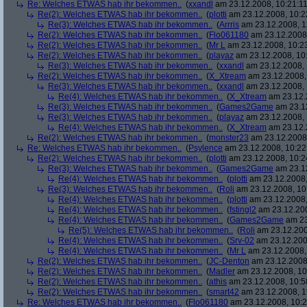
Re: Welches ETWAS hab ihr bekommen..
(
xxandl
am 23.12.2008, 10:21:11
Re(2): Welches ETWAS hab ihr bekommen..
(
plotti
am 23.12.2008, 10:2
Re(3): Welches ETWAS hab ihr bekommen..
(
Arrris
am 23.12.2008, 1
Re(2): Welches ETWAS hab ihr bekommen..
(
Flo061180
am 23.12.2008,
Re(2): Welches ETWAS hab ihr bekommen..
(
Mr L
am 23.12.2008, 10:2
Re(2): Welches ETWAS hab ihr bekommen..
(
playaz
am 23.12.2008, 10
Re(3): Welches ETWAS hab ihr bekommen..
(
xxandl
am 23.12.2008, 
Re(2): Welches ETWAS hab ihr bekommen..
(
X_Xtream
am 23.12.2008,
Re(3): Welches ETWAS hab ihr bekommen..
(
xxandl
am 23.12.2008, 
Re(4): Welches ETWAS hab ihr bekommen..
(
X_Xtream
am 23.12.
Re(3): Welches ETWAS hab ihr bekommen..
(
Games2Game
am 23.12
Re(3): Welches ETWAS hab ihr bekommen..
(
playaz
am 23.12.2008, 
Re(4): Welches ETWAS hab ihr bekommen..
(
X_Xtream
am 23.12.
Re(2): Welches ETWAS hab ihr bekommen..
(
monster23
am 23.12.2008,
Re: Welches ETWAS hab ihr bekommen..
(
Psylence
am 23.12.2008, 10:22
Re(2): Welches ETWAS hab ihr bekommen..
(
plotti
am 23.12.2008, 10:2
Re(3): Welches ETWAS hab ihr bekommen..
(
Games2Game
am 23.12
Re(4): Welches ETWAS hab ihr bekommen..
(
plotti
am 23.12.2008,
Re(3): Welches ETWAS hab ihr bekommen..
(
Roli
am 23.12.2008, 10
Re(4): Welches ETWAS hab ihr bekommen..
(
plotti
am 23.12.2008,
Re(4): Welches ETWAS hab ihr bekommen..
(
fstingl2
am 23.12.200
Re(4): Welches ETWAS hab ihr bekommen..
(
Games2Game
am 23
Re(5): Welches ETWAS hab ihr bekommen..
(
Roli
am 23.12.200
Re(4): Welches ETWAS hab ihr bekommen..
(
Srv-02
am 23.12.200
Re(4): Welches ETWAS hab ihr bekommen..
(
Mr L
am 23.12.2008,
Re(2): Welches ETWAS hab ihr bekommen..
(
JC-Denton
am 23.12.2008,
Re(2): Welches ETWAS hab ihr bekommen..
(
Madler
am 23.12.2008, 10
Re(2): Welches ETWAS hab ihr bekommen..
(
athis
am 23.12.2008, 10:5
Re(2): Welches ETWAS hab ihr bekommen..
(
smart42
am 23.12.2008, 1
Re: Welches ETWAS hab ihr bekommen..
(
Flo061180
am 23.12.2008, 10:2