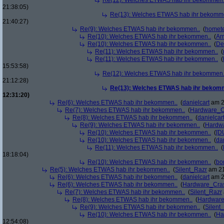
Re(12): Welches ETWAS hab ihr bekommen.
21:38:05)
Re(13): Welches ETWAS hab ihr bekomm
21:40:27)
Re(9): Welches ETWAS hab ihr bekommen..
(
homete
Re(10): Welches ETWAS hab ihr bekommen..
(
Arr
Re(10): Welches ETWAS hab ihr bekommen..
(
De
Re(11): Welches ETWAS hab ihr bekommen..
(
Re(11): Welches ETWAS hab ihr bekommen..
(
15:53:58)
Re(12): Welches ETWAS hab ihr bekommen.
21:12:28)
Re(13): Welches ETWAS hab ihr bekom
12:31:20)
Re(6): Welches ETWAS hab ihr bekommen..
(
danielcart
am 2
Re(7): Welches ETWAS hab ihr bekommen..
(
Hardware_C
Re(8): Welches ETWAS hab ihr bekommen..
(
danielcar
Re(9): Welches ETWAS hab ihr bekommen..
(
Hardw
Re(10): Welches ETWAS hab ihr bekommen..
(
[D
Re(10): Welches ETWAS hab ihr bekommen..
(
da
Re(11): Welches ETWAS hab ihr bekommen..
(
18:18:04)
Re(10): Welches ETWAS hab ihr bekommen..
(
bo
Re(5): Welches ETWAS hab ihr bekommen..
(
Silent_Razr
am 21
Re(6): Welches ETWAS hab ihr bekommen..
(
danielcart
am 2
Re(6): Welches ETWAS hab ihr bekommen..
(
Hardware_Cra
Re(7): Welches ETWAS hab ihr bekommen..
(
Silent_Razr
Re(8): Welches ETWAS hab ihr bekommen..
(
Hardwar
Re(9): Welches ETWAS hab ihr bekommen..
(
Silent
Re(10): Welches ETWAS hab ihr bekommen..
(
Ha
12:54:08)