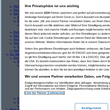
Re(8): Welches ETWAS hab ihr bekommen..
(
bono_d7
Ihre Privatsphäre ist uns wichtig
Re(2): Welches ETWAS hab ihr bekommen..
(
q.e.d.
am 23.12.2008, 08:
Re(2): Welches ETWAS hab ihr bekommen..
(
Roli
am 23.12.2008, 08:59
Wir und unsere
1019
-Partner speichern und greifen auf personenbezo
Re(2): Welches ETWAS hab ihr bekommen..
(
bart99
am 23.12.2008, 09:
eindeutige Kennungen auf Ihrem Gerät zu. Durch Auswahl von Akzeptier
Re(3): Welches ETWAS hab ihr bekommen..
(
playaz
am 23.12.2008, 
Re(3): Welches ETWAS hab ihr bekommen..
(
monster23
am 23.12.20
für die unter „Wir und unsere Partner verarbeiten Daten, um Ihnen Dien
Re(4): Welches ETWAS hab ihr bekommen..
(
bart99
am 23.12.2008
Durch Auswahl von Alle ablehnen oder Widerruf Ihrer Einwilligung werde
Re(5): Welches ETWAS hab ihr bekommen..
(
monster23
am 23.
deaktiviert sind, sind manche Inhalte und Anzeigen möglicherweise nicht
Re(2): Welches ETWAS hab ihr bekommen..
(
female
am 23.12.2008, 09
dieses Menü jederzeit wieder aufrufen, um Ihre Einstellungen zu ändern 
Re(2): Welches ETWAS hab ihr bekommen..
(
User6465
am 23.12.2008,
Sie auf den Link Cookie-Einstellungen am unteren Rand der Webseite kli
Re(2): Welches ETWAS hab ihr bekommen..
(
playaz
am 23.12.2008, 09
unseres Website. Weitere Informationen finden Sie in unserer Datensch
Re(2): Welches ETWAS hab ihr bekommen..
(
Ardjan
am 23.12.2008, 09
Re(3): Welches ETWAS hab ihr bekommen..
(
monster23
am 23.12.20
Sofern Ihre getroffenen Einstellungen auch Anbieter umfassen, die Daten
Re(2): Welches ETWAS hab ihr bekommen..
(
User284
am 23.12.2008, 1
Angemessenheitsbeschlusses gem Art 45 DSGVO und ohne geeignete G
Re: Welches ETWAS hab ihr bekommen..
(
Diall
am 23.12.2008, 09:01:20)
so gilt Ihre Einwilligung auch hierfür (Art 49 Abs 1 lit a DSGVO). Dies gi
Re(2): Welches ETWAS hab ihr bekommen..
(
ddrobesch
am 23.12.2008,
die USA. Es besteht insbesondere das Risiko, dass Ihre Daten durch B
Re(3): Welches ETWAS hab ihr bekommen..
(
q.e.d.
am 23.12.2008, 0
Re(4): Welches ETWAS hab ihr bekommen..
(
Games2Game
am 23
Überwachungszwecken verarbeitet werden können, möglicherweise auc
Re(5): Welches ETWAS hab ihr bekommen..
(
ddrobesch
am 23.
können Sie abstellen, in dem Sie bei dem jeweiligen Anbieter in der Liste
Re(6): Welches ETWAS hab ihr bekommen..
(
q.e.d.
am 23.12
Wir und unsere Partner verarbeiten Daten, um Folg
Re(5): Welches ETWAS hab ihr bekommen..
(
q.e.d.
am 23.12.20
Re(6): Welches ETWAS hab ihr bekommen..
(
Games2Game
Endgeräteeigenschaften zur Identifikation aktiv abfragen. Verwendung 
Re(7): Welches ETWAS hab ihr bekommen..
(
q.e.d.
am 23.
Zugriff auf Informationen auf einem Endgerät. Personalisierte Werbung
Re(8): Welches ETWAS hab ihr bekommen..
(
Games2
und der Performance von Inhalten, Zielgruppenforschung sowie Entwic
Re(9): Welches ETWAS hab ihr bekommen..
(
q.e.d.
a
Liste der Partner (Lieferanten)
Re(5): Welches ETWAS hab ihr bekommen..
(
monster23
am 23.
Re(3): Welches ETWAS hab ihr bekommen..
(
Diall
am 23.12.2008, 09
Re(3): Welches ETWAS hab ihr bekommen..
(
Madler
am 23.12.2008, 
Re(4): Welches ETWAS hab ihr bekommen..
(
Games2Game
am 23
Konfigurieren
Mein etwas
(
Winnie_Pooh
am 23.12.2008, 09:12:01)