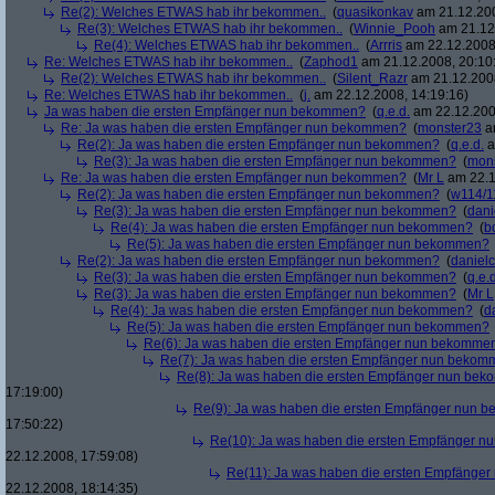
Re(2): Welches ETWAS hab ihr bekommen..
(
quasikonkav
am 21.12.200
Re(3): Welches ETWAS hab ihr bekommen..
(
Winnie_Pooh
am 21.12.
Re(4): Welches ETWAS hab ihr bekommen..
(
Arrris
am 22.12.2008,
Re: Welches ETWAS hab ihr bekommen..
(
Zaphod1
am 21.12.2008, 20:10
Re(2): Welches ETWAS hab ihr bekommen..
(
Silent_Razr
am 21.12.2008
Re: Welches ETWAS hab ihr bekommen..
(
j.
am 22.12.2008, 14:19:16)
Ja was haben die ersten Empfänger nun bekommen?
(
q.e.d.
am 22.12.200
Re: Ja was haben die ersten Empfänger nun bekommen?
(
monster23
am
Re(2): Ja was haben die ersten Empfänger nun bekommen?
(
q.e.d.
a
Re(3): Ja was haben die ersten Empfänger nun bekommen?
(
mon
Re: Ja was haben die ersten Empfänger nun bekommen?
(
Mr L
am 22.1
Re(2): Ja was haben die ersten Empfänger nun bekommen?
(
w114/1
Re(3): Ja was haben die ersten Empfänger nun bekommen?
(
dani
Re(4): Ja was haben die ersten Empfänger nun bekommen?
(
b
Re(5): Ja was haben die ersten Empfänger nun bekommen?
Re(2): Ja was haben die ersten Empfänger nun bekommen?
(
danielc
Re(3): Ja was haben die ersten Empfänger nun bekommen?
(
q.e.d
Re(3): Ja was haben die ersten Empfänger nun bekommen?
(
Mr L
Re(4): Ja was haben die ersten Empfänger nun bekommen?
(
d
Re(5): Ja was haben die ersten Empfänger nun bekommen?
Re(6): Ja was haben die ersten Empfänger nun bekomme
Re(7): Ja was haben die ersten Empfänger nun beko
Re(8): Ja was haben die ersten Empfänger nun be
17:19:00)
Re(9): Ja was haben die ersten Empfänger nun
17:50:22)
Re(10): Ja was haben die ersten Empfänger 
22.12.2008, 17:59:08)
Re(11): Ja was haben die ersten Empfänge
22.12.2008, 18:14:35)