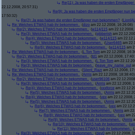
Re(11): Ja was haben die ersten Empfänge
22.12.2008, 20:57:31)
Re(9): Ja was haben die ersten Empfänger nun
17:50:32)
Re(2): Ja was haben die ersten Empfänger nun bekommen?
(
Lion[A
Re: Welches ETWAS hab ihr bekommen..
(
dizo
am 22.12.2008, 16:26:08)
Re(2): Welches ETWAS hab ihr bekommen..
(
w114/115
am 22.12.2008, 
Re(3): Welches ETWAS hab ihr bekommen..
(
gibberish
am 22.12.200
Re(4): Welches ETWAS hab ihr bekommen..
(
w114/115
am 22.12.2
Re(5): Welches ETWAS hab ihr bekommen..
(
User6465
am 22.1
Re(6): Welches ETWAS hab ihr bekommen..
(
w114/115
am 22
Re: Welches ETWAS hab ihr bekommen..
(
L.Ton Tom
am 22.12.2008, 16:3
Re(2): Welches ETWAS hab ihr bekommen..
(
td1
am 22.12.2008, 17:40:
Re(3): Welches ETWAS hab ihr bekommen..
(
L.Ton Tom
am 22.12.200
Re(3): Welches ETWAS hab ihr bekommen..
(
leave_my_name_out
am
Re: Welches ETWAS hab ihr bekommen..
(
Silent_Razr
am 22.12.2008, 17:
Re: Welches ETWAS hab ihr bekommen..
(
Arrris
am 22.12.2008, 18:38:40)
Re(2): Welches ETWAS hab ihr bekommen..
(
user96106
am 22.12.2008,
Re(3): Welches ETWAS hab ihr bekommen..
(
Arrris
am 22.12.2008, 1
Re(4): Welches ETWAS hab ihr bekommen..
(
xxxforce
am 22.12.20
Re(5): Welches ETWAS hab ihr bekommen..
(
Arrris
am 22.12.20
Re(4): Welches ETWAS hab ihr bekommen..
(
vex
am 22.12.2008, 
Re(5): Welches ETWAS hab ihr bekommen..
(
Arrris
am 22.12.20
Re(6): Welches ETWAS hab ihr bekommen..
(
vex
am 22.12.2
Re(7): Welches ETWAS hab ihr bekommen..
(
Arrris
am 22.
Re(8): Welches ETWAS hab ihr bekommen..
(
vex
am 22
Re(9): Welches ETWAS hab ihr bekommen..
(
Arrris
a
Re(10): Welches ETWAS hab ihr bekommen..
(
ve
Re(11): Welches ETWAS hab ihr bekommen..
(
Re(3): Welches ETWAS hab ihr bekommen..
(
dev0
am 22.12.2008, 1