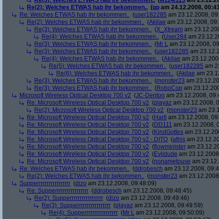
Re(3): Welches ETWAS hab ihr bekommen..
(
w114/115
am 23.12.20
Re(2): Welches ETWAS hab ihr bekommen..
(
gp
am 24.12.2008, 00:43
Re: Welches ETWAS hab ihr bekommen..
(
user182285
am 23.12.2008, 09
Re(2): Welches ETWAS hab ihr bekommen..
(
Akilae
am 23.12.2008, 09:
Re(3): Welches ETWAS hab ihr bekommen..
(
X_Xtream
am 23.12.200
Re(4): Welches ETWAS hab ihr bekommen..
(
User284
am 23.12.20
Re(3): Welches ETWAS hab ihr bekommen..
(
Mr L
am 23.12.2008, 09
Re(3): Welches ETWAS hab ihr bekommen..
(
user182285
am 23.12.2
Re(4): Welches ETWAS hab ihr bekommen..
(
Akilae
am 23.12.2008
Re(5): Welches ETWAS hab ihr bekommen..
(
user182285
am 23
Re(6): Welches ETWAS hab ihr bekommen..
(
Akilae
am 23.12
Re(3): Welches ETWAS hab ihr bekommen..
(
monster23
am 23.12.20
Re(3): Welches ETWAS hab ihr bekommen..
(
RoboCop
am 23.12.200
Microsoft Wireless Optical Desktop 700 v2
(
JC-Denton
am 23.12.2008, 09:
Re: Microsoft Wireless Optical Desktop 700 v2
(
playaz
am 23.12.2008, 0
Re(2): Microsoft Wireless Optical Desktop 700 v2
(
monster23
am 23.1
Re: Microsoft Wireless Optical Desktop 700 v2
(
Harti
am 23.12.2008, 09
Re: Microsoft Wireless Optical Desktop 700 v2
(
DD111
am 23.12.2008, 0
Re: Microsoft Wireless Optical Desktop 700 v2
(
KindGottes
am 23.12.200
Re: Microsoft Wireless Optical Desktop 700 v2 - DITO
(
athis
am 23.12.20
Re: Microsoft Wireless Optical Desktop 700 v2
(
flowminister
am 23.12.20
Re: Microsoft Wireless Optical Desktop 700 v2
(
Evildude
am 23.12.2008,
Re: Microsoft Wireless Optical Desktop 700 v2
(
nonametouse
am 23.12.
Re: Welches ETWAS hab ihr bekommen..
(
ddrobesch
am 23.12.2008, 09:4
Re(2): Welches ETWAS hab ihr bekommen..
(
monster23
am 23.12.2008,
Supperrrrrrrrrrrrrrrrr
(
dizo
am 23.12.2008, 09:48:09)
Re: Supperrrrrrrrrrrrrrrrr
(
ddrobesch
am 23.12.2008, 09:48:45)
Re(2): Supperrrrrrrrrrrrrrrrr
(
dizo
am 23.12.2008, 09:49:46)
Re(3): Supperrrrrrrrrrrrrrrrr
(
playaz
am 23.12.2008, 09:49:59)
Re(4): Supperrrrrrrrrrrrrrrrr
(
Mr L
am 23.12.2008, 09:50:09)