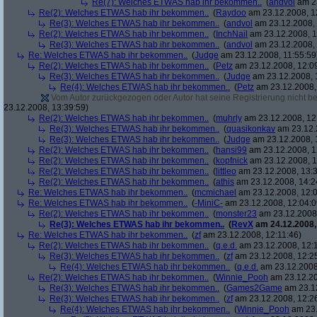
Re(7): Welches ETWAS hab ihr bekommen..
(
andvol
am 23
Re(2): Welches ETWAS hab ihr bekommen..
(
Raydoo
am 23.12.2008, 1
Re(3): Welches ETWAS hab ihr bekommen..
(
andvol
am 23.12.2008, 
Re(2): Welches ETWAS hab ihr bekommen..
(
InchNail
am 23.12.2008, 1
Re(3): Welches ETWAS hab ihr bekommen..
(
andvol
am 23.12.2008, 
Re: Welches ETWAS hab ihr bekommen..
(
Judge
am 23.12.2008, 11:55:59
Re(2): Welches ETWAS hab ihr bekommen..
(
Petz
am 23.12.2008, 12:0
Re(3): Welches ETWAS hab ihr bekommen..
(
Judge
am 23.12.2008, 
Re(4): Welches ETWAS hab ihr bekommen..
(
Petz
am 23.12.2008,
Vom Autor zurückgezogen oder Autor hat seine Registrierung nicht bes
23.12.2008, 13:39:59)
Re(2): Welches ETWAS hab ihr bekommen..
(
muhrly
am 23.12.2008, 12
Re(3): Welches ETWAS hab ihr bekommen..
(
quasikonkav
am 23.12.
Re(3): Welches ETWAS hab ihr bekommen..
(
Judge
am 23.12.2008, 
Re(2): Welches ETWAS hab ihr bekommen..
(
hansi99
am 23.12.2008, 1
Re(2): Welches ETWAS hab ihr bekommen..
(
kopfnick
am 23.12.2008, 1
Re(2): Welches ETWAS hab ihr bekommen..
(
littleo
am 23.12.2008, 13:3
Re(2): Welches ETWAS hab ihr bekommen..
(
athis
am 23.12.2008, 14:2
Re: Welches ETWAS hab ihr bekommen..
(
mcmichael
am 23.12.2008, 12:0
Re: Welches ETWAS hab ihr bekommen..
(
-MiniC-
am 23.12.2008, 12:04:0
Re(2): Welches ETWAS hab ihr bekommen..
(
monster23
am 23.12.2008,
Re(3): Welches ETWAS hab ihr bekommen..
(
RevX
am 24.12.2008,
Re: Welches ETWAS hab ihr bekommen..
(
zf
am 23.12.2008, 12:11:46)
Re(2): Welches ETWAS hab ihr bekommen..
(
q.e.d.
am 23.12.2008, 12:
Re(3): Welches ETWAS hab ihr bekommen..
(
zf
am 23.12.2008, 12:2
Re(4): Welches ETWAS hab ihr bekommen..
(
q.e.d.
am 23.12.2008,
Re(2): Welches ETWAS hab ihr bekommen..
(
Winnie_Pooh
am 23.12.20
Re(3): Welches ETWAS hab ihr bekommen..
(
Games2Game
am 23.12
Re(3): Welches ETWAS hab ihr bekommen..
(
zf
am 23.12.2008, 12:2
Re(4): Welches ETWAS hab ihr bekommen..
(
Winnie_Pooh
am 23.