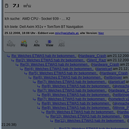
_____________________________________________________________
Ich suche: AMD CPU - Sockel 939 - .... X2
Ich biete: Dell Axim X51v + TomTom BT Navigation
25.12.2008, 18:08 Uhr - Editiert von
mjy@geizhals.at
, alte Version:
hier
Re: Welches ETWAS hab ihr bekommen..
(
Hardware_Crash
am 21.12.2008
Re(2): Welches ETWAS hab ihr bekommen..
(
Silent_Razr
am 21.12.2008
Re(3): Welches ETWAS hab ihr bekommen..
(
Hardware_Crash
am 21
Re(4): Welches ETWAS hab ihr bekommen..
(
danielcart
am 21.12.
Re(5): Welches ETWAS hab ihr bekommen..
(
Hardware_Crash
Re(6): Welches ETWAS hab ihr bekommen..
(
hellbringer
am 2
Re(7): Welches ETWAS hab ihr bekommen..
(
danielcart
am
Re(8): Welches ETWAS hab ihr bekommen..
(
skyreach
Re(7): Welches ETWAS hab ihr bekommen..
(
Hardware_C
Re(8): Welches ETWAS hab ihr bekommen..
(
hellbring
Re(7): Welches ETWAS hab ihr bekommen..
(
hometech.v2
Re(8): Welches ETWAS hab ihr bekommen..
(
skyreach
Re(8): Welches ETWAS hab ihr bekommen..
(
Winnie_
Re(9): Welches ETWAS hab ihr bekommen..
(
Hardw
Re(10): Welches ETWAS hab ihr bekommen..
(
Wi
Re(11): Welches ETWAS hab ihr bekommen..
(
21:26:38)