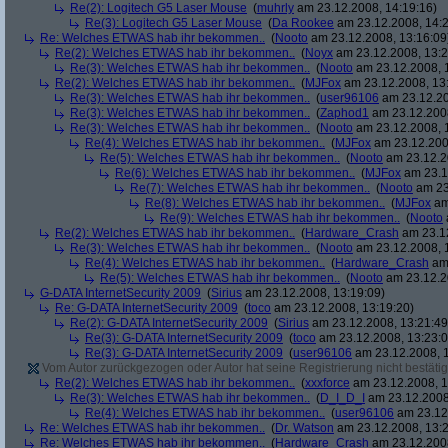
Re(2): Logitech G5 Laser Mouse
(
muhrly
am 23.12.2008, 14:19:16)
Re(3): Logitech G5 Laser Mouse
(
Da Rookee
am 23.12.2008, 14:2
Re: Welches ETWAS hab ihr bekommen..
(
Nooto
am 23.12.2008, 13:16:09
Re(2): Welches ETWAS hab ihr bekommen..
(
Noyx
am 23.12.2008, 13:2
Re(3): Welches ETWAS hab ihr bekommen..
(
Nooto
am 23.12.2008, 
Re(2): Welches ETWAS hab ihr bekommen..
(
MJFox
am 23.12.2008, 13
Re(3): Welches ETWAS hab ihr bekommen..
(
user96106
am 23.12.20
Re(3): Welches ETWAS hab ihr bekommen..
(
Zaphod1
am 23.12.2008
Re(3): Welches ETWAS hab ihr bekommen..
(
Nooto
am 23.12.2008, 
Re(4): Welches ETWAS hab ihr bekommen..
(
MJFox
am 23.12.200
Re(5): Welches ETWAS hab ihr bekommen..
(
Nooto
am 23.12.2
Re(6): Welches ETWAS hab ihr bekommen..
(
MJFox
am 23.1
Re(7): Welches ETWAS hab ihr bekommen..
(
Nooto
am 23
Re(8): Welches ETWAS hab ihr bekommen..
(
MJFox
am
Re(9): Welches ETWAS hab ihr bekommen..
(
Nooto
Re(2): Welches ETWAS hab ihr bekommen..
(
Hardware_Crash
am 23.12
Re(3): Welches ETWAS hab ihr bekommen..
(
Nooto
am 23.12.2008, 
Re(4): Welches ETWAS hab ihr bekommen..
(
Hardware_Crash
am 
Re(5): Welches ETWAS hab ihr bekommen..
(
Nooto
am 23.12.2
G-DATA InternetSecurity 2009
(
Sirius
am 23.12.2008, 13:19:09)
Re: G-DATA InternetSecurity 2009
(
toco
am 23.12.2008, 13:19:20)
Re(2): G-DATA InternetSecurity 2009
(
Sirius
am 23.12.2008, 13:21:49
Re(3): G-DATA InternetSecurity 2009
(
toco
am 23.12.2008, 13:23:0
Re(3): G-DATA InternetSecurity 2009
(
user96106
am 23.12.2008, 1
Vom Autor zurückgezogen oder Autor hat seine Registrierung nicht bestätig
Re(2): Welches ETWAS hab ihr bekommen..
(
xxxforce
am 23.12.2008, 1
Re(3): Welches ETWAS hab ihr bekommen..
(
D_I_D_I
am 23.12.2008
Re(4): Welches ETWAS hab ihr bekommen..
(
user96106
am 23.12.
Re: Welches ETWAS hab ihr bekommen..
(
Dr. Watson
am 23.12.2008, 13:2
Re: Welches ETWAS hab ihr bekommen..
(
Hardware_Crash
am 23.12.2008