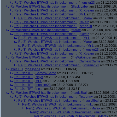
Re(2): Welches ETWAS hab ihr bekommen..
(
monster23
am 23.12.2008,
Re: Welches ETWAS hab ihr bekommen..
(
Black Label
am 23.12.2008, 10:
Re(2): Welches ETWAS hab ihr bekommen..
(
X_Xtream
am 23.12.2008,
Re(2): Welches ETWAS hab ihr bekommen..
(
Mr L
am 23.12.2008, 10:4
Re(3): Welches ETWAS hab ihr bekommen..
(
Marax
am 23.12.2008, 
Re(2): Welches ETWAS hab ihr bekommen..
(
taNero
am 23.12.2008, 10
Re(2): Welches ETWAS hab ihr bekommen..
(
schop18
am 23.12.2008, 1
Re: Welches ETWAS hab ihr bekommen..
(
Marax
am 23.12.2008, 10:48:38
Re(2): Welches ETWAS hab ihr bekommen..
(
playaz
am 23.12.2008, 10
Re(3): Welches ETWAS hab ihr bekommen..
(
Mr L
am 23.12.2008, 10
Re(3): Welches ETWAS hab ihr bekommen..
(
Marax
am 23.12.2008, 
Re(4): Welches ETWAS hab ihr bekommen..
(
Mr L
am 23.12.2008,
Re(3): Welches ETWAS hab ihr bekommen..
(
monster23
am 23.12.20
Re(2): Welches ETWAS hab ihr bekommen..
(
X_Xtream
am 23.12.2008,
Re: Welches ETWAS hab ihr bekommen..
(
TheWikkinger
am 23.12.2008, 1
Re(2): Welches ETWAS hab ihr bekommen..
(
Games2Game
am 23.12.2
Re(3): Welches ETWAS hab ihr bekommen..
(
fossman23
am 23.12.20
19er TFT
(
goaspeda
am 23.12.2008, 11:06:44)
Re: 19er TFT
(
Games2Game
am 23.12.2008, 11:07:38)
Re: 19er TFT
(
Noyx
am 23.12.2008, 11:07:45)
Re: 19er TFT
(
Mr L
am 23.12.2008, 11:07:59)
Re: 19er TFT
(
monster23
am 23.12.2008, 11:08:27)
Re: 19er TFT
(
q.e.d.
am 23.12.2008, 11:23:51)
Re: Welches ETWAS hab ihr bekommen..
(
magic8ball
am 23.12.2008, 11:0
Re(2): Welches ETWAS hab ihr bekommen..
(
firstronny
am 23.12.2008, 
Re(3): Welches ETWAS hab ihr bekommen..
(
magic8ball
am 23.12.20
Re(4): Welches ETWAS hab ihr bekommen..
(
mko
am 23.12.2008, 
Re(5): Welches ETWAS hab ihr bekommen..
(
Marax
am 23.12.2
Re(6): Welches ETWAS hab ihr bekommen..
(
mko
am 23.12.2
Re(7): Welches ETWAS hab ihr bekommen..
(
Marax
am 23