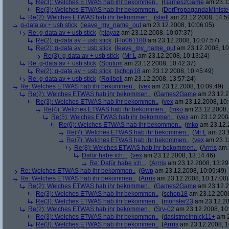
Re(3): Welches ETWAS hab ihr bekommen..
(
Games2Game
am 23.12
Re(3): Welches ETWAS hab ihr bekommen..
(
DerPropagandaMiniste
Re(2): Welches ETWAS hab ihr bekommen..
(
stiefl
am 23.12.2008, 14:5
g-data av + usb stick
(
leave_my_name_out
am 23.12.2008, 10:06:05)
Re: g-data av + usb stick
(
playaz
am 23.12.2008, 10:07:37)
Re(2): g-data av + usb stick
(
Flo061180
am 23.12.2008, 10:07:57)
Re(2): g-data av + usb stick
(
leave_my_name_out
am 23.12.2008, 10
Re(3): g-data av + usb stick
(
Mr L
am 23.12.2008, 10:13:24)
Re: g-data av + usb stick
(
Sputum
am 23.12.2008, 10:42:37)
Re(2): g-data av + usb stick
(
schop18
am 23.12.2008, 10:45:49)
Re: g-data av + usb stick
(
Roliboli
am 23.12.2008, 13:57:24)
Re: Welches ETWAS hab ihr bekommen..
(
vex
am 23.12.2008, 10:09:49)
Re(2): Welches ETWAS hab ihr bekommen..
(
Games2Game
am 23.12.2
Re(3): Welches ETWAS hab ihr bekommen..
(
vex
am 23.12.2008, 10:
Re(4): Welches ETWAS hab ihr bekommen..
(
mko
am 23.12.2008, 
Re(5): Welches ETWAS hab ihr bekommen..
(
vex
am 23.12.2008
Re(6): Welches ETWAS hab ihr bekommen..
(
mko
am 23.12.2
Re(7): Welches ETWAS hab ihr bekommen..
(
Mr L
am 23.1
Re(7): Welches ETWAS hab ihr bekommen..
(
vex
am 23.12
Re(8): Welches ETWAS hab ihr bekommen..
(
Arrris
am 2
Dafür habe ich...
(
vex
am 23.12.2008, 13:14:46)
Re: Dafür habe ich...
(
Arrris
am 23.12.2008, 13:29
Re: Welches ETWAS hab ihr bekommen..
(
Gwp
am 23.12.2008, 10:09:49)
Re: Welches ETWAS hab ihr bekommen..
(
Arrris
am 23.12.2008, 10:17:00)
Re(2): Welches ETWAS hab ihr bekommen..
(
Games2Game
am 23.12.2
Re(3): Welches ETWAS hab ihr bekommen..
(
schop18
am 23.12.2008
Re(3): Welches ETWAS hab ihr bekommen..
(
monster23
am 23.12.20
Re(2): Welches ETWAS hab ihr bekommen..
(
Srv-02
am 23.12.2008, 10
Re(3): Welches ETWAS hab ihr bekommen..
(
dasistmeinnick11+
am 2
Re(3): Welches ETWAS hab ihr bekommen..
(
Arrris
am 23.12.2008, 1