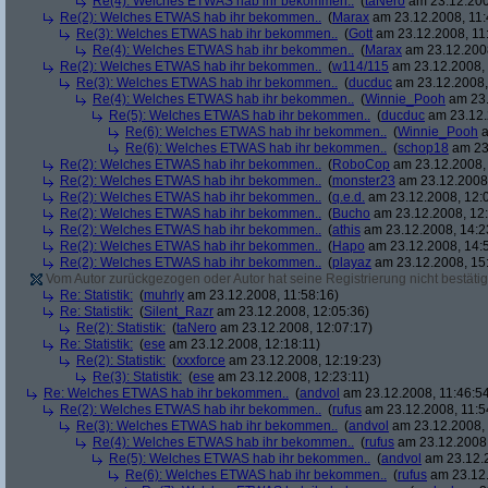
Re(4): Welches ETWAS hab ihr bekommen..
(
taNero
am 23.12.200
Re(2): Welches ETWAS hab ihr bekommen..
(
Marax
am 23.12.2008, 11:
Re(3): Welches ETWAS hab ihr bekommen..
(
Gott
am 23.12.2008, 11
Re(4): Welches ETWAS hab ihr bekommen..
(
Marax
am 23.12.2008
Re(2): Welches ETWAS hab ihr bekommen..
(
w114/115
am 23.12.2008, 
Re(3): Welches ETWAS hab ihr bekommen..
(
ducduc
am 23.12.2008,
Re(4): Welches ETWAS hab ihr bekommen..
(
Winnie_Pooh
am 23.
Re(5): Welches ETWAS hab ihr bekommen..
(
ducduc
am 23.12.
Re(6): Welches ETWAS hab ihr bekommen..
(
Winnie_Pooh
a
Re(6): Welches ETWAS hab ihr bekommen..
(
schop18
am 23.
Re(2): Welches ETWAS hab ihr bekommen..
(
RoboCop
am 23.12.2008, 
Re(2): Welches ETWAS hab ihr bekommen..
(
monster23
am 23.12.2008,
Re(2): Welches ETWAS hab ihr bekommen..
(
q.e.d.
am 23.12.2008, 12:
Re(2): Welches ETWAS hab ihr bekommen..
(
Bucho
am 23.12.2008, 12:
Re(2): Welches ETWAS hab ihr bekommen..
(
athis
am 23.12.2008, 14:2
Re(2): Welches ETWAS hab ihr bekommen..
(
Hapo
am 23.12.2008, 14:
Re(2): Welches ETWAS hab ihr bekommen..
(
playaz
am 23.12.2008, 15
Vom Autor zurückgezogen oder Autor hat seine Registrierung nicht bestätig
Re: Statistik:
(
muhrly
am 23.12.2008, 11:58:16)
Re: Statistik:
(
Silent_Razr
am 23.12.2008, 12:05:36)
Re(2): Statistik:
(
taNero
am 23.12.2008, 12:07:17)
Re: Statistik:
(
ese
am 23.12.2008, 12:18:11)
Re(2): Statistik:
(
xxxforce
am 23.12.2008, 12:19:23)
Re(3): Statistik:
(
ese
am 23.12.2008, 12:23:11)
Re: Welches ETWAS hab ihr bekommen..
(
andvol
am 23.12.2008, 11:46:5
Re(2): Welches ETWAS hab ihr bekommen..
(
rufus
am 23.12.2008, 11:5
Re(3): Welches ETWAS hab ihr bekommen..
(
andvol
am 23.12.2008, 
Re(4): Welches ETWAS hab ihr bekommen..
(
rufus
am 23.12.2008,
Re(5): Welches ETWAS hab ihr bekommen..
(
andvol
am 23.12.2
Re(6): Welches ETWAS hab ihr bekommen..
(
rufus
am 23.12.