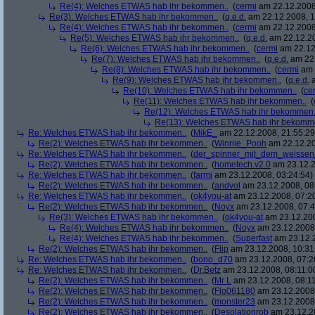
Re(4): Welches ETWAS hab ihr bekommen..
(
cermi
am 22.12.2008
Re(3): Welches ETWAS hab ihr bekommen..
(
q.e.d.
am 22.12.2008, 1
Re(4): Welches ETWAS hab ihr bekommen..
(
cermi
am 22.12.2008
Re(5): Welches ETWAS hab ihr bekommen..
(
q.e.d.
am 22.12.20
Re(6): Welches ETWAS hab ihr bekommen..
(
cermi
am 22.12
Re(7): Welches ETWAS hab ihr bekommen..
(
q.e.d.
am 22.
Re(8): Welches ETWAS hab ihr bekommen..
(
cermi
am 
Re(9): Welches ETWAS hab ihr bekommen..
(
q.e.d.
a
Re(10): Welches ETWAS hab ihr bekommen..
(
ce
Re(11): Welches ETWAS hab ihr bekommen..
(
Re(12): Welches ETWAS hab ihr bekommen.
Re(13): Welches ETWAS hab ihr bekomm
Re: Welches ETWAS hab ihr bekommen..
(
MikE_
am 22.12.2008, 21:55:29
Re(2): Welches ETWAS hab ihr bekommen..
(
Winnie_Pooh
am 22.12.20
Re: Welches ETWAS hab ihr bekommen..
(
der_spinner_mit_dem_weissen
Re(2): Welches ETWAS hab ihr bekommen..
(
hometech.v2.0
am 23.12.2
Re: Welches ETWAS hab ihr bekommen..
(
farmi
am 23.12.2008, 03:24:54)
Re(2): Welches ETWAS hab ihr bekommen..
(
andvol
am 23.12.2008, 08
Re: Welches ETWAS hab ihr bekommen..
(
ok4you-at
am 23.12.2008, 07:2
Re(2): Welches ETWAS hab ihr bekommen..
(
Noyx
am 23.12.2008, 07:4
Re(3): Welches ETWAS hab ihr bekommen..
(
ok4you-at
am 23.12.200
Re(4): Welches ETWAS hab ihr bekommen..
(
Noyx
am 23.12.2008,
Re(4): Welches ETWAS hab ihr bekommen..
(
Superfast
am 23.12.2
Re(2): Welches ETWAS hab ihr bekommen..
(
Flip
am 23.12.2008, 10:31
Re: Welches ETWAS hab ihr bekommen..
(
bono_d70
am 23.12.2008, 07:2
Re: Welches ETWAS hab ihr bekommen..
(
Dr.Betz
am 23.12.2008, 08:11:0
Re(2): Welches ETWAS hab ihr bekommen..
(
Mr L
am 23.12.2008, 08:11
Re(2): Welches ETWAS hab ihr bekommen..
(
Flo061180
am 23.12.2008,
Re(2): Welches ETWAS hab ihr bekommen..
(
monster23
am 23.12.2008,
Re(2): Welches ETWAS hab ihr bekommen..
(
Desolationrob
am 23.12.20