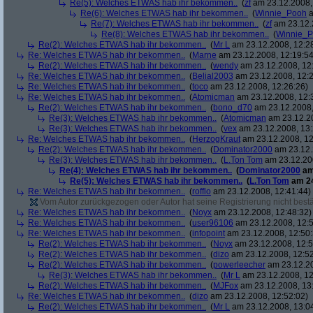
Re(5): Welches ETWAS hab ihr bekommen..
(
zf
am 23.12.2008,
Re(6): Welches ETWAS hab ihr bekommen..
(
Winnie_Pooh
a
Re(7): Welches ETWAS hab ihr bekommen..
(
zf
am 23.12.
Re(8): Welches ETWAS hab ihr bekommen..
(
Winnie_
Re(2): Welches ETWAS hab ihr bekommen..
(
Mr L
am 23.12.2008, 12:2
Re: Welches ETWAS hab ihr bekommen..
(
Marne
am 23.12.2008, 12:19:54
Re(2): Welches ETWAS hab ihr bekommen..
(
wendy
am 23.12.2008, 12
Re: Welches ETWAS hab ihr bekommen..
(
Belial2003
am 23.12.2008, 12:2
Re: Welches ETWAS hab ihr bekommen..
(
toco
am 23.12.2008, 12:26:26)
Re: Welches ETWAS hab ihr bekommen..
(
Atomicman
am 23.12.2008, 12:
Re(2): Welches ETWAS hab ihr bekommen..
(
bono_d70
am 23.12.2008,
Re(3): Welches ETWAS hab ihr bekommen..
(
Atomicman
am 23.12.20
Re(3): Welches ETWAS hab ihr bekommen..
(
vex
am 23.12.2008, 13:
Re: Welches ETWAS hab ihr bekommen..
(
HerzogKraut
am 23.12.2008, 12
Re(2): Welches ETWAS hab ihr bekommen..
(
Dominator2000
am 23.12.
Re(3): Welches ETWAS hab ihr bekommen..
(
L.Ton Tom
am 23.12.200
Re(4): Welches ETWAS hab ihr bekommen..
(
Dominator2000
am
Re(5): Welches ETWAS hab ihr bekommen..
(
L.Ton Tom
am 24
Re: Welches ETWAS hab ihr bekommen..
(
rofflo
am 23.12.2008, 12:41:44)
Vom Autor zurückgezogen oder Autor hat seine Registrierung nicht bestä
Re: Welches ETWAS hab ihr bekommen..
(
Noyx
am 23.12.2008, 12:48:32)
Re: Welches ETWAS hab ihr bekommen..
(
user96106
am 23.12.2008, 12:5
Re: Welches ETWAS hab ihr bekommen..
(
infopoint
am 23.12.2008, 12:50:
Re(2): Welches ETWAS hab ihr bekommen..
(
Noyx
am 23.12.2008, 12:5
Re(2): Welches ETWAS hab ihr bekommen..
(
dizo
am 23.12.2008, 12:52
Re(2): Welches ETWAS hab ihr bekommen..
(
powerleecher
am 23.12.20
Re(3): Welches ETWAS hab ihr bekommen..
(
Mr L
am 23.12.2008, 12
Re(2): Welches ETWAS hab ihr bekommen..
(
MJFox
am 23.12.2008, 13
Re: Welches ETWAS hab ihr bekommen..
(
dizo
am 23.12.2008, 12:52:02)
Re(2): Welches ETWAS hab ihr bekommen..
(
Mr L
am 23.12.2008, 13:0