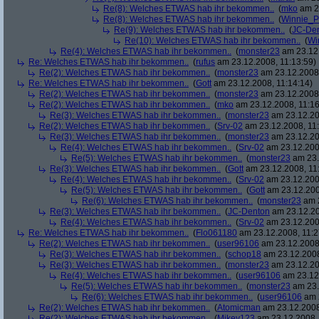
Re(8): Welches ETWAS hab ihr bekommen..
(
mko
am 23
Re(8): Welches ETWAS hab ihr bekommen..
(
Winnie_
Re(9): Welches ETWAS hab ihr bekommen..
(
JC-De
Re(10): Welches ETWAS hab ihr bekommen..
(
Wi
Re(4): Welches ETWAS hab ihr bekommen..
(
monster23
am 23.12.
Re: Welches ETWAS hab ihr bekommen..
(
rufus
am 23.12.2008, 11:13:59)
Re(2): Welches ETWAS hab ihr bekommen..
(
monster23
am 23.12.2008,
Re: Welches ETWAS hab ihr bekommen..
(
Gott
am 23.12.2008, 11:14:14)
Re(2): Welches ETWAS hab ihr bekommen..
(
monster23
am 23.12.2008,
Re(2): Welches ETWAS hab ihr bekommen..
(
mko
am 23.12.2008, 11:16
Re(3): Welches ETWAS hab ihr bekommen..
(
monster23
am 23.12.20
Re(2): Welches ETWAS hab ihr bekommen..
(
Srv-02
am 23.12.2008, 11:
Re(3): Welches ETWAS hab ihr bekommen..
(
monster23
am 23.12.20
Re(4): Welches ETWAS hab ihr bekommen..
(
Srv-02
am 23.12.2008
Re(5): Welches ETWAS hab ihr bekommen..
(
monster23
am 23.
Re(3): Welches ETWAS hab ihr bekommen..
(
Gott
am 23.12.2008, 11
Re(4): Welches ETWAS hab ihr bekommen..
(
Srv-02
am 23.12.2008
Re(5): Welches ETWAS hab ihr bekommen..
(
Gott
am 23.12.200
Re(6): Welches ETWAS hab ihr bekommen..
(
monster23
am 2
Re(3): Welches ETWAS hab ihr bekommen..
(
JC-Denton
am 23.12.20
Re(4): Welches ETWAS hab ihr bekommen..
(
Srv-02
am 23.12.2008
Re: Welches ETWAS hab ihr bekommen..
(
Flo061180
am 23.12.2008, 11:2
Re(2): Welches ETWAS hab ihr bekommen..
(
user96106
am 23.12.2008,
Re(3): Welches ETWAS hab ihr bekommen..
(
schop18
am 23.12.2008
Re(3): Welches ETWAS hab ihr bekommen..
(
monster23
am 23.12.20
Re(4): Welches ETWAS hab ihr bekommen..
(
user96106
am 23.12.
Re(5): Welches ETWAS hab ihr bekommen..
(
monster23
am 23.
Re(6): Welches ETWAS hab ihr bekommen..
(
user96106
am 2
Re(2): Welches ETWAS hab ihr bekommen..
(
Atomicman
am 23.12.2008
Re(2): Welches ETWAS hab ihr bekommen..
(
Mikey123
am 23.12.2008, 