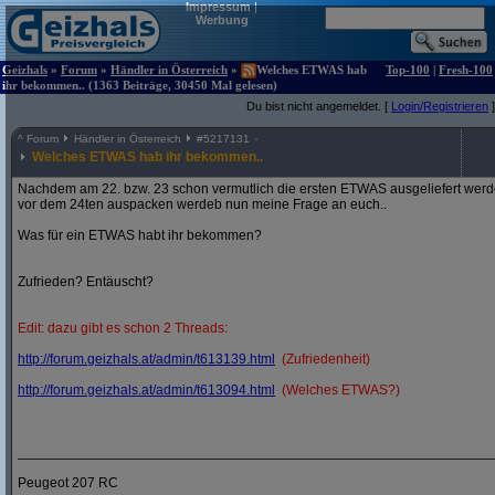
Impressum
|
Werbung
Geizhals
»
Forum
»
Händler in Österreich
»
Welches ETWAS hab
Top-100
|
Fresh-100
ihr bekommen.. (1363 Beiträge, 30450 Mal gelesen)
Du bist nicht angemeldet. [
Login/Registrieren
]
^
Forum
Händler in Österreich
#
5217131
Welches ETWAS hab ihr bekommen..
Nachdem am 22. bzw. 23 schon vermutlich die ersten ETWAS ausgeliefert werden
vor dem 24ten auspacken werdeb nun meine Frage an euch..
Was für ein ETWAS habt ihr bekommen?
Zufrieden? Entäuscht?
Edit: dazu gibt es schon 2 Threads:
http:/
/
forum.geizhals.at/
admin/
t613139.html
(Zufriedenheit)
http:/
/
forum.geizhals.at/
admin/
t613094.html
(Welches ETWAS?)
_____________________________________________________________
Peugeot 207 RC