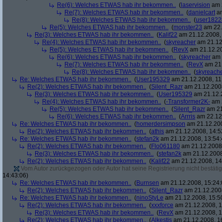
Re(6): Welches ETWAS hab ihr bekommen..
(
laservision
am 2
Re(7): Welches ETWAS hab ihr bekommen..
(
danielcart
am
Re(8): Welches ETWAS hab ihr bekommen..
(
user1822
Re(5): Welches ETWAS hab ihr bekommen..
(
monster23
am 22.
Re(3): Welches ETWAS hab ihr bekommen..
(
Kalif22
am 21.12.2008, 
Re(4): Welches ETWAS hab ihr bekommen..
(
skyreacher
am 21.12
Re(5): Welches ETWAS hab ihr bekommen..
(
RevX
am 21.12.20
Re(6): Welches ETWAS hab ihr bekommen..
(
skyreacher
am 
Re(7): Welches ETWAS hab ihr bekommen..
(
RevX
am 21.
Re(8): Welches ETWAS hab ihr bekommen..
(
skyreach
Re: Welches ETWAS hab ihr bekommen..
(
User195329
am 21.12.2008, 11
Re(2): Welches ETWAS hab ihr bekommen..
(
Silent_Razr
am 21.12.2008
Re(3): Welches ETWAS hab ihr bekommen..
(
User195329
am 21.12.2
Re(4): Welches ETWAS hab ihr bekommen..
(
-Transformer2K-
am 2
Re(5): Welches ETWAS hab ihr bekommen..
(
Silent_Razr
am 21
Re(6): Welches ETWAS hab ihr bekommen..
(
Arrris
am 22.12.
Re: Welches ETWAS hab ihr bekommen..
(
homerdersimpson
am 21.12.200
Re(2): Welches ETWAS hab ihr bekommen..
(
athis
am 21.12.2008, 14:5
Re: Welches ETWAS hab ihr bekommen..
(
stefan2k
am 21.12.2008, 13:54:
Re(2): Welches ETWAS hab ihr bekommen..
(
Flo061180
am 21.12.2008,
Re(3): Welches ETWAS hab ihr bekommen..
(
stefan2k
am 21.12.2008
Re(2): Welches ETWAS hab ihr bekommen..
(
Kalif22
am 21.12.2008, 14
Vom Autor zurückgezogen oder Autor hat seine Registrierung nicht bestätig
14:43:06)
Re: Welches ETWAS hab ihr bekommen..
(
Burnsen
am 21.12.2008, 15:24:
Re(2): Welches ETWAS hab ihr bekommen..
(
Silent_Razr
am 21.12.2008
Re: Welches ETWAS hab ihr bekommen..
(
ninoStyLe
am 21.12.2008, 15:5
Re(2): Welches ETWAS hab ihr bekommen..
(
xxxforce
am 21.12.2008, 1
Re(3): Welches ETWAS hab ihr bekommen..
(
RevX
am 21.12.2008, 1
Re(2): Welches ETWAS hab ihr bekommen..
(
Alkestis
am 21.12.2008, 1