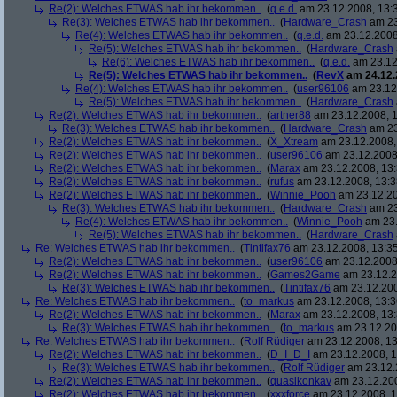
Re(2): Welches ETWAS hab ihr bekommen..
(
q.e.d.
am 23.12.2008, 13:
Re(3): Welches ETWAS hab ihr bekommen..
(
Hardware_Crash
am 23
Re(4): Welches ETWAS hab ihr bekommen..
(
q.e.d.
am 23.12.2008
Re(5): Welches ETWAS hab ihr bekommen..
(
Hardware_Crash
Re(6): Welches ETWAS hab ihr bekommen..
(
q.e.d.
am 23.12
Re(5): Welches ETWAS hab ihr bekommen..
(
RevX
am 24.12.
Re(4): Welches ETWAS hab ihr bekommen..
(
user96106
am 23.12.
Re(5): Welches ETWAS hab ihr bekommen..
(
Hardware_Crash
Re(2): Welches ETWAS hab ihr bekommen..
(
artner88
am 23.12.2008, 1
Re(3): Welches ETWAS hab ihr bekommen..
(
Hardware_Crash
am 23
Re(2): Welches ETWAS hab ihr bekommen..
(
X_Xtream
am 23.12.2008,
Re(2): Welches ETWAS hab ihr bekommen..
(
user96106
am 23.12.2008,
Re(2): Welches ETWAS hab ihr bekommen..
(
Marax
am 23.12.2008, 13:
Re(2): Welches ETWAS hab ihr bekommen..
(
rufus
am 23.12.2008, 13:3
Re(2): Welches ETWAS hab ihr bekommen..
(
Winnie_Pooh
am 23.12.20
Re(3): Welches ETWAS hab ihr bekommen..
(
Hardware_Crash
am 23
Re(4): Welches ETWAS hab ihr bekommen..
(
Winnie_Pooh
am 23.
Re(5): Welches ETWAS hab ihr bekommen..
(
Hardware_Crash
Re: Welches ETWAS hab ihr bekommen..
(
Tintifax76
am 23.12.2008, 13:35
Re(2): Welches ETWAS hab ihr bekommen..
(
user96106
am 23.12.2008,
Re(2): Welches ETWAS hab ihr bekommen..
(
Games2Game
am 23.12.2
Re(3): Welches ETWAS hab ihr bekommen..
(
Tintifax76
am 23.12.200
Re: Welches ETWAS hab ihr bekommen..
(
to_markus
am 23.12.2008, 13:3
Re(2): Welches ETWAS hab ihr bekommen..
(
Marax
am 23.12.2008, 13:
Re(3): Welches ETWAS hab ihr bekommen..
(
to_markus
am 23.12.20
Re: Welches ETWAS hab ihr bekommen..
(
Rolf Rüdiger
am 23.12.2008, 13
Re(2): Welches ETWAS hab ihr bekommen..
(
D_I_D_I
am 23.12.2008, 1
Re(3): Welches ETWAS hab ihr bekommen..
(
Rolf Rüdiger
am 23.12.
Re(2): Welches ETWAS hab ihr bekommen..
(
quasikonkav
am 23.12.200
Re(2): Welches ETWAS hab ihr bekommen..
(
xxxforce
am 23.12.2008, 1