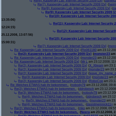
Re(6): Kaspersky Lab: Internet Security 2009 [2x]
(
danielc
Re(7): Kaspersky Lab: Internet Security 2009 [2x]
(
heim
Re(8): Kaspersky Lab: Internet Security 2009 [2x]
(
da
Re(9): Kaspersky Lab: Internet Security 2009 [2
Re(10): Kaspersky Lab: Internet Security 200
13:35:06)
Re(11): Kaspersky Lab: Internet Security 2
12:24:15)
Re(12): Kaspersky Lab: Internet Securit
25.12.2008, 13:07:56)
Re(10): Kaspersky Lab: Internet Security 200
15:00:31)
Re(7): Kaspersky Lab: Internet Security 2009 [2x]
(
mons
Re: Kaspersky Lab: Internet Security 2009 [2x]
(
Flo061180
am 23.12.200
Re(2): Kaspersky Lab: Internet Security 2009 [2x]
(
monster23
am 
Re: Kaspersky Lab: Internet Security 2009 [2x]
(
monster23
am 23.12.200
Re: Kaspersky Lab: Internet Security 2009 [2x]
(
Mr L
am 23.12.2008, 11:
Re(2): Kaspersky Lab: Internet Security 2009 [2x]
(
X_Xtream
am 23.12
Re(2): Kaspersky Lab: Internet Security 2009 [2x]
(
monster23
am 23.1
Re(2): Kaspersky Lab: Internet Security 2009 [2x]
(
leave_my_name_o
Re(3): Kaspersky Lab: Internet Security 2009 [2x]
(
monster23
am 23
Re(2): Kaspersky Lab: Internet Security 2009 [2x]
(
RoboCop
am 23.12
Re: Welches ETWAS hab ihr bekommen..
(
nobody79
am 23.12.2008, 09:4
Re(2): Welches ETWAS hab ihr bekommen..
(
ddrobesch
am 23.12.2008,
Re(3): Welches ETWAS hab ihr bekommen..
(
nobody79
am 23.12.200
Re(4): Welches ETWAS hab ihr bekommen..
(
ddrobesch
am 23.12.
Re(5): Welches ETWAS hab ihr bekommen..
(
monster23
am 23.
Re(4): Welches ETWAS hab ihr bekommen..
(
dasistmeinnick11+
am
Re(2): Welches ETWAS hab ihr bekommen..
(
mko
am 23.12.2008, 09:55
Re(2): Welches ETWAS hab ihr bekommen..
(
Neera
am 23.12.2008, 2