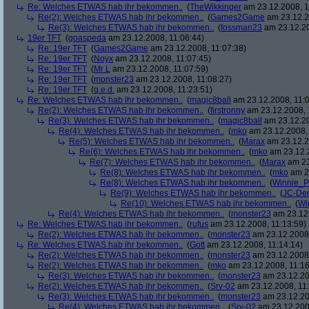
Re: Welches ETWAS hab ihr bekommen..
(
TheWikkinger
am 23.12.2008, 1
Re(2): Welches ETWAS hab ihr bekommen..
(
Games2Game
am 23.12.2
Re(3): Welches ETWAS hab ihr bekommen..
(
fossman23
am 23.12.20
19er TFT
(
goaspeda
am 23.12.2008, 11:06:44)
Re: 19er TFT
(
Games2Game
am 23.12.2008, 11:07:38)
Re: 19er TFT
(
Noyx
am 23.12.2008, 11:07:45)
Re: 19er TFT
(
Mr L
am 23.12.2008, 11:07:59)
Re: 19er TFT
(
monster23
am 23.12.2008, 11:08:27)
Re: 19er TFT
(
q.e.d.
am 23.12.2008, 11:23:51)
Re: Welches ETWAS hab ihr bekommen..
(
magic8ball
am 23.12.2008, 11:0
Re(2): Welches ETWAS hab ihr bekommen..
(
firstronny
am 23.12.2008, 
Re(3): Welches ETWAS hab ihr bekommen..
(
magic8ball
am 23.12.20
Re(4): Welches ETWAS hab ihr bekommen..
(
mko
am 23.12.2008, 
Re(5): Welches ETWAS hab ihr bekommen..
(
Marax
am 23.12.2
Re(6): Welches ETWAS hab ihr bekommen..
(
mko
am 23.12.2
Re(7): Welches ETWAS hab ihr bekommen..
(
Marax
am 23
Re(8): Welches ETWAS hab ihr bekommen..
(
mko
am 23
Re(8): Welches ETWAS hab ihr bekommen..
(
Winnie_
Re(9): Welches ETWAS hab ihr bekommen..
(
JC-De
Re(10): Welches ETWAS hab ihr bekommen..
(
Wi
Re(4): Welches ETWAS hab ihr bekommen..
(
monster23
am 23.12.
Re: Welches ETWAS hab ihr bekommen..
(
rufus
am 23.12.2008, 11:13:59)
Re(2): Welches ETWAS hab ihr bekommen..
(
monster23
am 23.12.2008,
Re: Welches ETWAS hab ihr bekommen..
(
Gott
am 23.12.2008, 11:14:14)
Re(2): Welches ETWAS hab ihr bekommen..
(
monster23
am 23.12.2008,
Re(2): Welches ETWAS hab ihr bekommen..
(
mko
am 23.12.2008, 11:16
Re(3): Welches ETWAS hab ihr bekommen..
(
monster23
am 23.12.20
Re(2): Welches ETWAS hab ihr bekommen..
(
Srv-02
am 23.12.2008, 11:
Re(3): Welches ETWAS hab ihr bekommen..
(
monster23
am 23.12.20
Re(4): Welches ETWAS hab ihr bekommen..
(
Srv-02
am 23.12.2008