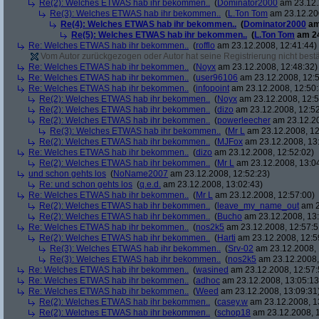
Re(2): Welches ETWAS hab ihr bekommen..
(
Dominator2000
am 23.12.
Re(3): Welches ETWAS hab ihr bekommen..
(
L.Ton Tom
am 23.12.200
Re(4): Welches ETWAS hab ihr bekommen..
(
Dominator2000
am
Re(5): Welches ETWAS hab ihr bekommen..
(
L.Ton Tom
am 24
Re: Welches ETWAS hab ihr bekommen..
(
rofflo
am 23.12.2008, 12:41:44)
Vom Autor zurückgezogen oder Autor hat seine Registrierung nicht bestä
Re: Welches ETWAS hab ihr bekommen..
(
Noyx
am 23.12.2008, 12:48:32)
Re: Welches ETWAS hab ihr bekommen..
(
user96106
am 23.12.2008, 12:5
Re: Welches ETWAS hab ihr bekommen..
(
infopoint
am 23.12.2008, 12:50:
Re(2): Welches ETWAS hab ihr bekommen..
(
Noyx
am 23.12.2008, 12:5
Re(2): Welches ETWAS hab ihr bekommen..
(
dizo
am 23.12.2008, 12:52
Re(2): Welches ETWAS hab ihr bekommen..
(
powerleecher
am 23.12.20
Re(3): Welches ETWAS hab ihr bekommen..
(
Mr L
am 23.12.2008, 12
Re(2): Welches ETWAS hab ihr bekommen..
(
MJFox
am 23.12.2008, 13
Re: Welches ETWAS hab ihr bekommen..
(
dizo
am 23.12.2008, 12:52:02)
Re(2): Welches ETWAS hab ihr bekommen..
(
Mr L
am 23.12.2008, 13:0
und schon gehts los
(
NoName2007
am 23.12.2008, 12:52:23)
Re: und schon gehts los
(
q.e.d.
am 23.12.2008, 13:02:43)
Re: Welches ETWAS hab ihr bekommen..
(
Mr L
am 23.12.2008, 12:57:00)
Re(2): Welches ETWAS hab ihr bekommen..
(
leave_my_name_out
am 2
Re(2): Welches ETWAS hab ihr bekommen..
(
Bucho
am 23.12.2008, 13:
Re: Welches ETWAS hab ihr bekommen..
(
nos2k5
am 23.12.2008, 12:57:5
Re(2): Welches ETWAS hab ihr bekommen..
(
Harti
am 23.12.2008, 12:5
Re(3): Welches ETWAS hab ihr bekommen..
(
Srv-02
am 23.12.2008, 
Re(3): Welches ETWAS hab ihr bekommen..
(
nos2k5
am 23.12.2008,
Re: Welches ETWAS hab ihr bekommen..
(
wasined
am 23.12.2008, 12:57:
Re: Welches ETWAS hab ihr bekommen..
(
adhoc
am 23.12.2008, 13:05:13
Re: Welches ETWAS hab ihr bekommen..
(
Weed
am 23.12.2008, 13:09:31
Re(2): Welches ETWAS hab ihr bekommen..
(
casey.w
am 23.12.2008, 1
Re(2): Welches ETWAS hab ihr bekommen..
(
schop18
am 23.12.2008, 1