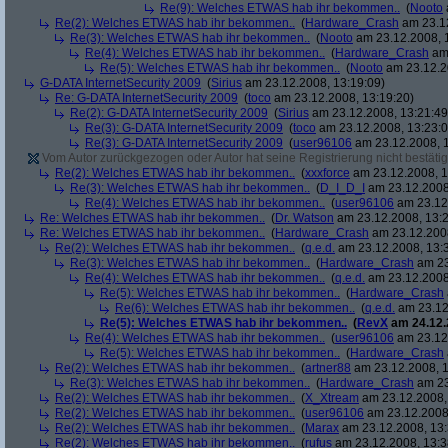
Re(9): Welches ETWAS hab ihr bekommen..
(
Nooto
Re(2): Welches ETWAS hab ihr bekommen..
(
Hardware_Crash
am 23.12
Re(3): Welches ETWAS hab ihr bekommen..
(
Nooto
am 23.12.2008, 
Re(4): Welches ETWAS hab ihr bekommen..
(
Hardware_Crash
am 
Re(5): Welches ETWAS hab ihr bekommen..
(
Nooto
am 23.12.2
G-DATA InternetSecurity 2009
(
Sirius
am 23.12.2008, 13:19:09)
Re: G-DATA InternetSecurity 2009
(
toco
am 23.12.2008, 13:19:20)
Re(2): G-DATA InternetSecurity 2009
(
Sirius
am 23.12.2008, 13:21:49
Re(3): G-DATA InternetSecurity 2009
(
toco
am 23.12.2008, 13:23:0
Re(3): G-DATA InternetSecurity 2009
(
user96106
am 23.12.2008, 1
Vom Autor zurückgezogen oder Autor hat seine Registrierung nicht bestätig
Re(2): Welches ETWAS hab ihr bekommen..
(
xxxforce
am 23.12.2008, 1
Re(3): Welches ETWAS hab ihr bekommen..
(
D_I_D_I
am 23.12.2008
Re(4): Welches ETWAS hab ihr bekommen..
(
user96106
am 23.12.
Re: Welches ETWAS hab ihr bekommen..
(
Dr. Watson
am 23.12.2008, 13:2
Re: Welches ETWAS hab ihr bekommen..
(
Hardware_Crash
am 23.12.2008
Re(2): Welches ETWAS hab ihr bekommen..
(
q.e.d.
am 23.12.2008, 13:
Re(3): Welches ETWAS hab ihr bekommen..
(
Hardware_Crash
am 23
Re(4): Welches ETWAS hab ihr bekommen..
(
q.e.d.
am 23.12.2008
Re(5): Welches ETWAS hab ihr bekommen..
(
Hardware_Crash
Re(6): Welches ETWAS hab ihr bekommen..
(
q.e.d.
am 23.12
Re(5): Welches ETWAS hab ihr bekommen..
(
RevX
am 24.12.
Re(4): Welches ETWAS hab ihr bekommen..
(
user96106
am 23.12.
Re(5): Welches ETWAS hab ihr bekommen..
(
Hardware_Crash
Re(2): Welches ETWAS hab ihr bekommen..
(
artner88
am 23.12.2008, 1
Re(3): Welches ETWAS hab ihr bekommen..
(
Hardware_Crash
am 23
Re(2): Welches ETWAS hab ihr bekommen..
(
X_Xtream
am 23.12.2008,
Re(2): Welches ETWAS hab ihr bekommen..
(
user96106
am 23.12.2008,
Re(2): Welches ETWAS hab ihr bekommen..
(
Marax
am 23.12.2008, 13:
Re(2): Welches ETWAS hab ihr bekommen..
(
rufus
am 23.12.2008, 13:3