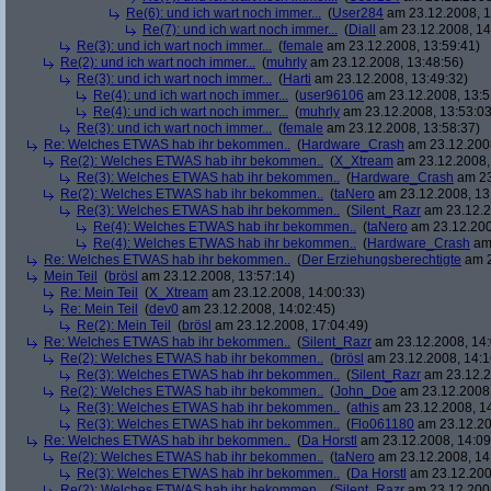
Re(6): und ich wart noch immer...
(
User284
am 23.12.2008, 1
Re(7): und ich wart noch immer...
(
Diall
am 23.12.2008, 14
Re(3): und ich wart noch immer...
(
female
am 23.12.2008, 13:59:41)
Re(2): und ich wart noch immer...
(
muhrly
am 23.12.2008, 13:48:56)
Re(3): und ich wart noch immer...
(
Harti
am 23.12.2008, 13:49:32)
Re(4): und ich wart noch immer...
(
user96106
am 23.12.2008, 13:5
Re(4): und ich wart noch immer...
(
muhrly
am 23.12.2008, 13:53:03
Re(3): und ich wart noch immer...
(
female
am 23.12.2008, 13:58:37)
Re: Welches ETWAS hab ihr bekommen..
(
Hardware_Crash
am 23.12.2008
Re(2): Welches ETWAS hab ihr bekommen..
(
X_Xtream
am 23.12.2008,
Re(3): Welches ETWAS hab ihr bekommen..
(
Hardware_Crash
am 23
Re(2): Welches ETWAS hab ihr bekommen..
(
taNero
am 23.12.2008, 13
Re(3): Welches ETWAS hab ihr bekommen..
(
Silent_Razr
am 23.12.2
Re(4): Welches ETWAS hab ihr bekommen..
(
taNero
am 23.12.200
Re(4): Welches ETWAS hab ihr bekommen..
(
Hardware_Crash
am 
Re: Welches ETWAS hab ihr bekommen..
(
Der Erziehungsberechtigte
am 2
Mein Teil
(
brösl
am 23.12.2008, 13:57:14)
Re: Mein Teil
(
X_Xtream
am 23.12.2008, 14:00:33)
Re: Mein Teil
(
dev0
am 23.12.2008, 14:02:45)
Re(2): Mein Teil
(
brösl
am 23.12.2008, 17:04:49)
Re: Welches ETWAS hab ihr bekommen..
(
Silent_Razr
am 23.12.2008, 14:
Re(2): Welches ETWAS hab ihr bekommen..
(
brösl
am 23.12.2008, 14:1
Re(3): Welches ETWAS hab ihr bekommen..
(
Silent_Razr
am 23.12.2
Re(2): Welches ETWAS hab ihr bekommen..
(
John_Doe
am 23.12.2008,
Re(3): Welches ETWAS hab ihr bekommen..
(
athis
am 23.12.2008, 14
Re(3): Welches ETWAS hab ihr bekommen..
(
Flo061180
am 23.12.20
Re: Welches ETWAS hab ihr bekommen..
(
Da Horstl
am 23.12.2008, 14:09
Re(2): Welches ETWAS hab ihr bekommen..
(
taNero
am 23.12.2008, 14
Re(3): Welches ETWAS hab ihr bekommen..
(
Da Horstl
am 23.12.200
Re(2): Welches ETWAS hab ihr bekommen..
(
Silent_Razr
am 23.12.2008