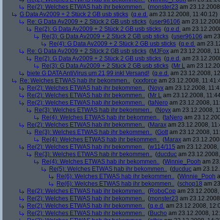
Re(2): Welches ETWAS hab ihr bekommen..
(
monster23
am 23.12.2008,
G Data Av2009 + 2 Stück 2 GB usb sticks
(
q.e.d.
am 23.12.2008, 11:40:12)
Re: G Data Av2009 + 2 Stück 2 GB usb sticks
(
user96106
am 23.12.2008
Re(2): G Data Av2009 + 2 Stück 2 GB usb sticks
(
q.e.d.
am 23.12.2008
Re(3): G Data Av2009 + 2 Stück 2 GB usb sticks
(
user96106
am 23.
Re(4): G Data Av2009 + 2 Stück 2 GB usb sticks
(
q.e.d.
am 23.12
Re: G Data Av2009 + 2 Stück 2 GB usb sticks
(
MJFox
am 23.12.2008, 11
Re(2): G Data Av2009 + 2 Stück 2 GB usb sticks
(
q.e.d.
am 23.12.2008
Re(3): G Data Av2009 + 2 Stück 2 GB usb sticks
(
Mr L
am 23.12.20
biete G DATA AntiVirus um 21,99 inkl Versand!
(
q.e.d.
am 23.12.2008, 12
Re: Welches ETWAS hab ihr bekommen..
(
xxxforce
am 23.12.2008, 11:41:
Re(2): Welches ETWAS hab ihr bekommen..
(
Noyx
am 23.12.2008, 11:4
Re(2): Welches ETWAS hab ihr bekommen..
(
Mr L
am 23.12.2008, 11:44
Re(2): Welches ETWAS hab ihr bekommen..
(
taNero
am 23.12.2008, 11
Re(3): Welches ETWAS hab ihr bekommen..
(
Noyx
am 23.12.2008, 1
Re(4): Welches ETWAS hab ihr bekommen..
(
taNero
am 23.12.200
Re(2): Welches ETWAS hab ihr bekommen..
(
Marax
am 23.12.2008, 11:
Re(3): Welches ETWAS hab ihr bekommen..
(
Gott
am 23.12.2008, 11
Re(4): Welches ETWAS hab ihr bekommen..
(
Marax
am 23.12.2008
Re(2): Welches ETWAS hab ihr bekommen..
(
w114/115
am 23.12.2008, 
Re(3): Welches ETWAS hab ihr bekommen..
(
ducduc
am 23.12.2008,
Re(4): Welches ETWAS hab ihr bekommen..
(
Winnie_Pooh
am 23.
Re(5): Welches ETWAS hab ihr bekommen..
(
ducduc
am 23.12.
Re(6): Welches ETWAS hab ihr bekommen..
(
Winnie_Pooh
a
Re(6): Welches ETWAS hab ihr bekommen..
(
schop18
am 23.
Re(2): Welches ETWAS hab ihr bekommen..
(
RoboCop
am 23.12.2008, 
Re(2): Welches ETWAS hab ihr bekommen..
(
monster23
am 23.12.2008,
Re(2): Welches ETWAS hab ihr bekommen..
(
q.e.d.
am 23.12.2008, 12:
Re(2): Welches ETWAS hab ihr bekommen..
(
Bucho
am 23.12.2008, 12: