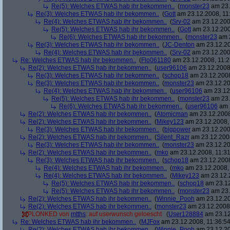
Re(5): Welches ETWAS hab ihr bekommen..
(
monster23
am 23.
Re(3): Welches ETWAS hab ihr bekommen..
(
Gott
am 23.12.2008, 11
Re(4): Welches ETWAS hab ihr bekommen..
(
Srv-02
am 23.12.2008
Re(5): Welches ETWAS hab ihr bekommen..
(
Gott
am 23.12.200
Re(6): Welches ETWAS hab ihr bekommen..
(
monster23
am 2
Re(3): Welches ETWAS hab ihr bekommen..
(
JC-Denton
am 23.12.20
Re(4): Welches ETWAS hab ihr bekommen..
(
Srv-02
am 23.12.2008
Re: Welches ETWAS hab ihr bekommen..
(
Flo061180
am 23.12.2008, 11:2
Re(2): Welches ETWAS hab ihr bekommen..
(
user96106
am 23.12.2008,
Re(3): Welches ETWAS hab ihr bekommen..
(
schop18
am 23.12.2008
Re(3): Welches ETWAS hab ihr bekommen..
(
monster23
am 23.12.20
Re(4): Welches ETWAS hab ihr bekommen..
(
user96106
am 23.12.
Re(5): Welches ETWAS hab ihr bekommen..
(
monster23
am 23.
Re(6): Welches ETWAS hab ihr bekommen..
(
user96106
am 2
Re(2): Welches ETWAS hab ihr bekommen..
(
Atomicman
am 23.12.2008
Re(2): Welches ETWAS hab ihr bekommen..
(
Mikey123
am 23.12.2008, 
Re(3): Welches ETWAS hab ihr bekommen..
(
bigpower
am 23.12.200
Re(2): Welches ETWAS hab ihr bekommen..
(
Silent_Razr
am 23.12.2008
Re(3): Welches ETWAS hab ihr bekommen..
(
monster23
am 23.12.20
Re(2): Welches ETWAS hab ihr bekommen..
(
mko
am 23.12.2008, 11:31
Re(3): Welches ETWAS hab ihr bekommen..
(
schop18
am 23.12.2008
Re(4): Welches ETWAS hab ihr bekommen..
(
mko
am 23.12.2008, 
Re(4): Welches ETWAS hab ihr bekommen..
(
Mikey123
am 23.12.2
Re(5): Welches ETWAS hab ihr bekommen..
(
schop18
am 23.12
Re(5): Welches ETWAS hab ihr bekommen..
(
monster23
am 23.
Re(2): Welches ETWAS hab ihr bekommen..
(
Winnie_Pooh
am 23.12.20
Re(2): Welches ETWAS hab ihr bekommen..
(
monster23
am 23.12.2008,
PLONKED von
mtths
: auf userwunsch geloescht
(
User128884
am 23.12
Re: Welches ETWAS hab ihr bekommen..
(
MJFox
am 23.12.2008, 11:36:54
Re(2): Welches ETWAS hab ihr bekommen..
(
Winnie_Pooh
am 23.12.20