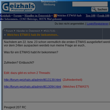
Impressum
|
Werbung
Geizhals
»
Forum
»
Händler in Österreich
»
Welches ETWAS hab
Top-100
|
Fresh-100
ihr bekommen.. (1363 Beiträge, 30376 Mal gelesen)
Du bist nicht angemeldet. [
Login/Registrieren
]
^
Forum
Händler in Österreich
#
5217131
Welches ETWAS hab ihr bekommen..
Nachdem am 22. bzw. 23 schon vermutlich die ersten ETWAS ausgeliefert werden
vor dem 24ten auspacken werdeb nun meine Frage an euch..
Was für ein ETWAS habt ihr bekommen?
Zufrieden? Entäuscht?
Edit: dazu gibt es schon 2 Threads:
http:/
/
forum.geizhals.at/
admin/
t613139.html
(Zufriedenheit)
http:/
/
forum.geizhals.at/
admin/
t613094.html
(Welches ETWAS?)
_____________________________________________________________
Peugeot 207 RC