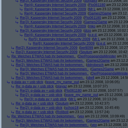
Re(3): Kaspersky Internet Security 2009
(
sonja85
am 23.12.2008, 10:
Re(4): Kaspersky Internet Security 2009
(
Flo061180
am 23.12.2008
Re(4): Kaspersky Internet Security 2009
(
Mr L
am 23.12.2008, 10:
Re(4): Kaspersky Internet Security 2009
(
Games2Game
am 23.12.
Re(3): Kaspersky Internet Security 2009
(
Flo061180
am 23.12.2008, 
Re(3): Kaspersky Internet Security 2009
(
Games2Game
am 23.12.200
Re(4): Kaspersky Internet Security 2009
(
mko
am 23.12.2008, 10:1
Re(3): Kaspersky Internet Security 2009
(
dizo
am 23.12.2008, 10:02:
Re(4): Kaspersky Internet Security 2009
(
q.e.d.
am 23.12.2008, 10
Re(5): Kaspersky Internet Security 2009
(
Mr L
am 23.12.2008, 1
Re(6): Kaspersky Internet Security 2009
(
q.e.d.
am 23.12.200
Re(2): Kaspersky Internet Security 2009
(
bertl099
am 23.12.2008, 10:27
Re(2): Kaspersky Internet Security 2009
(
Sputum
am 23.12.2008, 10:42
Re: Welches ETWAS hab ihr bekommen..
(
DerPropagandaMinister
am 23.1
Re(2): Welches ETWAS hab ihr bekommen..
(
Games2Game
am 23.12.2
Re(2): Welches ETWAS hab ihr bekommen..
(
ddrobesch
am 23.12.2008,
Re(3): Welches ETWAS hab ihr bekommen..
(
Games2Game
am 23.12
Re(3): Welches ETWAS hab ihr bekommen..
(
DerPropagandaMiniste
Re(2): Welches ETWAS hab ihr bekommen..
(
stiefl
am 23.12.2008, 14:5
g-data av + usb stick
(
leave_my_name_out
am 23.12.2008, 10:06:05)
Re: g-data av + usb stick
(
playaz
am 23.12.2008, 10:07:37)
Re(2): g-data av + usb stick
(
Flo061180
am 23.12.2008, 10:07:57)
Re(2): g-data av + usb stick
(
leave_my_name_out
am 23.12.2008, 10
Re(3): g-data av + usb stick
(
Mr L
am 23.12.2008, 10:13:24)
Re: g-data av + usb stick
(
Sputum
am 23.12.2008, 10:42:37)
Re(2): g-data av + usb stick
(
schop18
am 23.12.2008, 10:45:49)
Re: g-data av + usb stick
(
Roliboli
am 23.12.2008, 13:57:24)
Re: Welches ETWAS hab ihr bekommen..
(
vex
am 23.12.2008, 10:09:49)
Re(2): Welches ETWAS hab ihr bekommen..
(
Games2Game
am 23.12.2
Re(3): Welches ETWAS hab ihr bekommen..
(
vex
am 23.12.2008, 10: