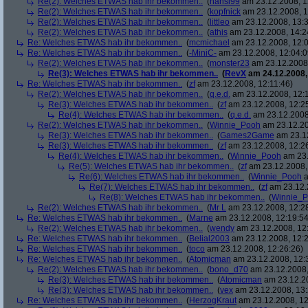
Re(2): Welches ETWAS hab ihr bekommen..
(
hansi99
am 23.12.2008, 1
Re(2): Welches ETWAS hab ihr bekommen..
(
kopfnick
am 23.12.2008, 1
Re(2): Welches ETWAS hab ihr bekommen..
(
littleo
am 23.12.2008, 13:3
Re(2): Welches ETWAS hab ihr bekommen..
(
athis
am 23.12.2008, 14:2
Re: Welches ETWAS hab ihr bekommen..
(
mcmichael
am 23.12.2008, 12:0
Re: Welches ETWAS hab ihr bekommen..
(
-MiniC-
am 23.12.2008, 12:04:0
Re(2): Welches ETWAS hab ihr bekommen..
(
monster23
am 23.12.2008,
Re(3): Welches ETWAS hab ihr bekommen..
(
RevX
am 24.12.2008,
Re: Welches ETWAS hab ihr bekommen..
(
zf
am 23.12.2008, 12:11:46)
Re(2): Welches ETWAS hab ihr bekommen..
(
q.e.d.
am 23.12.2008, 12:
Re(3): Welches ETWAS hab ihr bekommen..
(
zf
am 23.12.2008, 12:2
Re(4): Welches ETWAS hab ihr bekommen..
(
q.e.d.
am 23.12.2008,
Re(2): Welches ETWAS hab ihr bekommen..
(
Winnie_Pooh
am 23.12.20
Re(3): Welches ETWAS hab ihr bekommen..
(
Games2Game
am 23.12
Re(3): Welches ETWAS hab ihr bekommen..
(
zf
am 23.12.2008, 12:2
Re(4): Welches ETWAS hab ihr bekommen..
(
Winnie_Pooh
am 23.
Re(5): Welches ETWAS hab ihr bekommen..
(
zf
am 23.12.2008,
Re(6): Welches ETWAS hab ihr bekommen..
(
Winnie_Pooh
a
Re(7): Welches ETWAS hab ihr bekommen..
(
zf
am 23.12.
Re(8): Welches ETWAS hab ihr bekommen..
(
Winnie_
Re(2): Welches ETWAS hab ihr bekommen..
(
Mr L
am 23.12.2008, 12:2
Re: Welches ETWAS hab ihr bekommen..
(
Marne
am 23.12.2008, 12:19:54
Re(2): Welches ETWAS hab ihr bekommen..
(
wendy
am 23.12.2008, 12
Re: Welches ETWAS hab ihr bekommen..
(
Belial2003
am 23.12.2008, 12:2
Re: Welches ETWAS hab ihr bekommen..
(
toco
am 23.12.2008, 12:26:26)
Re: Welches ETWAS hab ihr bekommen..
(
Atomicman
am 23.12.2008, 12:
Re(2): Welches ETWAS hab ihr bekommen..
(
bono_d70
am 23.12.2008,
Re(3): Welches ETWAS hab ihr bekommen..
(
Atomicman
am 23.12.20
Re(3): Welches ETWAS hab ihr bekommen..
(
vex
am 23.12.2008, 13:
Re: Welches ETWAS hab ihr bekommen..
(
HerzogKraut
am 23.12.2008, 12