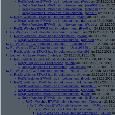
Re(3): Welches ETWAS hab ihr bekommen..
(
Weed
am 23.12.2008, 1
Re(4): Welches ETWAS hab ihr bekommen..
(
user96106
am 23.12.
Re(4): Welches ETWAS hab ihr bekommen..
(
schop18
am 23.12.20
Re(4): Welches ETWAS hab ihr bekommen..
(
hansi99
am 23.12.20
Re(2): Welches ETWAS hab ihr bekommen..
(
Weed
am 23.12.2008, 13:
Re(3): Welches ETWAS hab ihr bekommen..
(
Marax
am 23.12.2008, 
Re(4): Welches ETWAS hab ihr bekommen..
(
Weed
am 23.12.2008
Re(2): Welches ETWAS hab ihr bekommen..
(
RevX
am 24.12.2008, 15
Re: Welches ETWAS hab ihr bekommen..
(
artner88
am 23.12.2008, 13:11:
Re(2): Welches ETWAS hab ihr bekommen..
(
xxandl
am 23.12.2008, 13
Re(3): Welches ETWAS hab ihr bekommen..
(
artner88
am 23.12.2008
Re: Welches ETWAS hab ihr bekommen..
(
Blacktronix
am 23.12.2008, 13:
Re: Welches ETWAS hab ihr bekommen..
(
User195329
am 23.12.2008, 13
Re(2): Welches ETWAS hab ihr bekommen..
(
hansi99
am 23.12.2008, 1
Logitech G5 Laser Mouse
(
muhrly
am 23.12.2008, 13:15:53)
Re: Logitech G5 Laser Mouse
(
Da Rookee
am 23.12.2008, 14:14:15)
Re(2): Logitech G5 Laser Mouse
(
muhrly
am 23.12.2008, 14:19:16)
Re(3): Logitech G5 Laser Mouse
(
Da Rookee
am 23.12.2008, 14:2
Re: Welches ETWAS hab ihr bekommen..
(
Nooto
am 23.12.2008, 13:16:09
Re(2): Welches ETWAS hab ihr bekommen..
(
Noyx
am 23.12.2008, 13:2
Re(3): Welches ETWAS hab ihr bekommen..
(
Nooto
am 23.12.2008, 
Re(2): Welches ETWAS hab ihr bekommen..
(
MJFox
am 23.12.2008, 13
Re(3): Welches ETWAS hab ihr bekommen..
(
user96106
am 23.12.20
Re(3): Welches ETWAS hab ihr bekommen..
(
Zaphod1
am 23.12.2008
Re(3): Welches ETWAS hab ihr bekommen..
(
Nooto
am 23.12.2008, 
Re(4): Welches ETWAS hab ihr bekommen..
(
MJFox
am 23.12.200
Re(5): Welches ETWAS hab ihr bekommen..
(
Nooto
am 23.12.2
Re(6): Welches ETWAS hab ihr bekommen..
(
MJFox
am 23.1
Re(7): Welches ETWAS hab ihr bekommen..
(
Nooto
am 23
Re(8): Welches ETWAS hab ihr bekommen..
(
MJFox
am