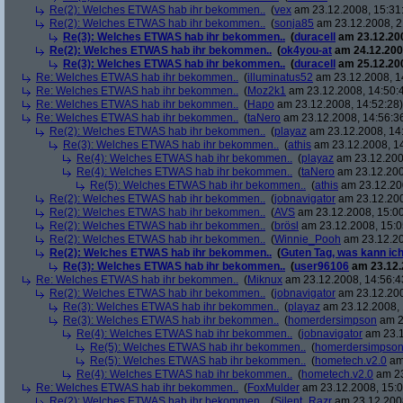
Re(2): Welches ETWAS hab ihr bekommen..
(
vex
am 23.12.2008, 15:31
Re(2): Welches ETWAS hab ihr bekommen..
(
sonja85
am 23.12.2008, 2
Re(3): Welches ETWAS hab ihr bekommen..
(
duracell
am 23.12.200
Re(2): Welches ETWAS hab ihr bekommen..
(
ok4you-at
am 24.12.200
Re(3): Welches ETWAS hab ihr bekommen..
(
duracell
am 25.12.200
Re: Welches ETWAS hab ihr bekommen..
(
illuminatus52
am 23.12.2008, 1
Re: Welches ETWAS hab ihr bekommen..
(
Moz2k1
am 23.12.2008, 14:50:
Re: Welches ETWAS hab ihr bekommen..
(
Hapo
am 23.12.2008, 14:52:28)
Re: Welches ETWAS hab ihr bekommen..
(
taNero
am 23.12.2008, 14:56:3
Re(2): Welches ETWAS hab ihr bekommen..
(
playaz
am 23.12.2008, 14
Re(3): Welches ETWAS hab ihr bekommen..
(
athis
am 23.12.2008, 14
Re(4): Welches ETWAS hab ihr bekommen..
(
playaz
am 23.12.200
Re(4): Welches ETWAS hab ihr bekommen..
(
taNero
am 23.12.200
Re(5): Welches ETWAS hab ihr bekommen..
(
athis
am 23.12.200
Re(2): Welches ETWAS hab ihr bekommen..
(
jobnavigator
am 23.12.200
Re(2): Welches ETWAS hab ihr bekommen..
(
AVS
am 23.12.2008, 15:00
Re(2): Welches ETWAS hab ihr bekommen..
(
brösl
am 23.12.2008, 15:0
Re(2): Welches ETWAS hab ihr bekommen..
(
Winnie_Pooh
am 23.12.20
Re(2): Welches ETWAS hab ihr bekommen..
(
Guten Tag, was kann ich
Re(3): Welches ETWAS hab ihr bekommen..
(
user96106
am 23.12.
Re: Welches ETWAS hab ihr bekommen..
(
Miknux
am 23.12.2008, 14:56:4
Re(2): Welches ETWAS hab ihr bekommen..
(
jobnavigator
am 23.12.200
Re(3): Welches ETWAS hab ihr bekommen..
(
playaz
am 23.12.2008, 
Re(3): Welches ETWAS hab ihr bekommen..
(
homerdersimpson
am 2
Re(4): Welches ETWAS hab ihr bekommen..
(
jobnavigator
am 23.1
Re(5): Welches ETWAS hab ihr bekommen..
(
homerdersimpso
Re(5): Welches ETWAS hab ihr bekommen..
(
hometech.v2.0
am 
Re(4): Welches ETWAS hab ihr bekommen..
(
hometech.v2.0
am 23
Re: Welches ETWAS hab ihr bekommen..
(
FoxMulder
am 23.12.2008, 15:0
Re(2): Welches ETWAS hab ihr bekommen..
(
Silent_Razr
am 23.12.2008