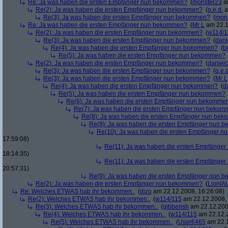
Re: Ja was haben die ersten Empfänger nun bekommen?
(
monster23
am
Re(2): Ja was haben die ersten Empfänger nun bekommen?
(
q.e.d.
a
Re(3): Ja was haben die ersten Empfänger nun bekommen?
(
mon
Re: Ja was haben die ersten Empfänger nun bekommen?
(
Mr L
am 22.1
Re(2): Ja was haben die ersten Empfänger nun bekommen?
(
w114/1
Re(3): Ja was haben die ersten Empfänger nun bekommen?
(
dani
Re(4): Ja was haben die ersten Empfänger nun bekommen?
(
b
Re(5): Ja was haben die ersten Empfänger nun bekommen?
Re(2): Ja was haben die ersten Empfänger nun bekommen?
(
danielc
Re(3): Ja was haben die ersten Empfänger nun bekommen?
(
q.e.d
Re(3): Ja was haben die ersten Empfänger nun bekommen?
(
Mr L
Re(4): Ja was haben die ersten Empfänger nun bekommen?
(
d
Re(5): Ja was haben die ersten Empfänger nun bekommen?
Re(6): Ja was haben die ersten Empfänger nun bekomme
Re(7): Ja was haben die ersten Empfänger nun beko
Re(8): Ja was haben die ersten Empfänger nun be
Re(9): Ja was haben die ersten Empfänger nun
Re(10): Ja was haben die ersten Empfänger 
17:59:08)
Re(11): Ja was haben die ersten Empfänge
18:14:35)
Re(11): Ja was haben die ersten Empfänge
20:57:31)
Re(9): Ja was haben die ersten Empfänger nun
Re(2): Ja was haben die ersten Empfänger nun bekommen?
(
Lion[A
Re: Welches ETWAS hab ihr bekommen..
(
dizo
am 22.12.2008, 16:26:08)
Re(2): Welches ETWAS hab ihr bekommen..
(
w114/115
am 22.12.2008, 
Re(3): Welches ETWAS hab ihr bekommen..
(
gibberish
am 22.12.200
Re(4): Welches ETWAS hab ihr bekommen..
(
w114/115
am 22.12.2
Re(5): Welches ETWAS hab ihr bekommen..
(
User6465
am 22.1