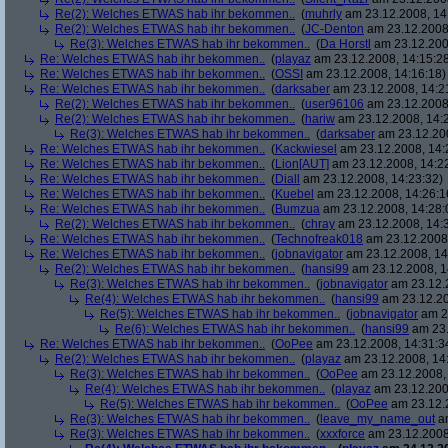
Re(2): Welches ETWAS hab ihr bekommen..
(
muhrly
am 23.12.2008, 14
Re(2): Welches ETWAS hab ihr bekommen..
(
JC-Denton
am 23.12.2008,
Re(3): Welches ETWAS hab ihr bekommen..
(
Da Horstl
am 23.12.200
Re: Welches ETWAS hab ihr bekommen..
(
playaz
am 23.12.2008, 14:15:2
Re: Welches ETWAS hab ihr bekommen..
(
OSSI
am 23.12.2008, 14:16:18)
Re: Welches ETWAS hab ihr bekommen..
(
darksaber
am 23.12.2008, 14:2
Re(2): Welches ETWAS hab ihr bekommen..
(
user96106
am 23.12.2008,
Re(2): Welches ETWAS hab ihr bekommen..
(
hariw
am 23.12.2008, 14:
Re(3): Welches ETWAS hab ihr bekommen..
(
darksaber
am 23.12.200
Re: Welches ETWAS hab ihr bekommen..
(
Kackwiesel
am 23.12.2008, 14:
Re: Welches ETWAS hab ihr bekommen..
(
Lion[AUT]
am 23.12.2008, 14:2
Re: Welches ETWAS hab ihr bekommen..
(
Diall
am 23.12.2008, 14:23:32)
Re: Welches ETWAS hab ihr bekommen..
(
Kuebel
am 23.12.2008, 14:26:1
Re: Welches ETWAS hab ihr bekommen..
(
Bumzua
am 23.12.2008, 14:28:
Re(2): Welches ETWAS hab ihr bekommen..
(
chray
am 23.12.2008, 14:
Re: Welches ETWAS hab ihr bekommen..
(
Technofreak018
am 23.12.2008,
Re: Welches ETWAS hab ihr bekommen..
(
jobnavigator
am 23.12.2008, 14
Re(2): Welches ETWAS hab ihr bekommen..
(
hansi99
am 23.12.2008, 1
Re(3): Welches ETWAS hab ihr bekommen..
(
jobnavigator
am 23.12.2
Re(4): Welches ETWAS hab ihr bekommen..
(
hansi99
am 23.12.20
Re(5): Welches ETWAS hab ihr bekommen..
(
jobnavigator
am 23
Re(6): Welches ETWAS hab ihr bekommen..
(
hansi99
am 23.
Re: Welches ETWAS hab ihr bekommen..
(
OoPee
am 23.12.2008, 14:31:3
Re(2): Welches ETWAS hab ihr bekommen..
(
playaz
am 23.12.2008, 14
Re(3): Welches ETWAS hab ihr bekommen..
(
OoPee
am 23.12.2008, 
Re(4): Welches ETWAS hab ihr bekommen..
(
playaz
am 23.12.200
Re(5): Welches ETWAS hab ihr bekommen..
(
OoPee
am 23.12.2
Re(3): Welches ETWAS hab ihr bekommen..
(
leave_my_name_out
am
Re(3): Welches ETWAS hab ihr bekommen..
(
xxxforce
am 23.12.2008