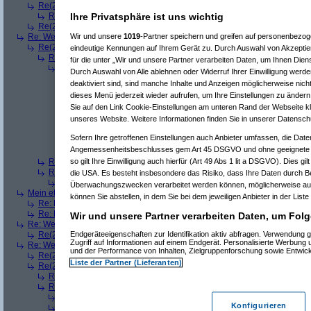
Re(2): Welches ETWAS hab ihr bekommen..
(
Ardjan
am 23.12.2008, 09
Ihre Privatsphäre ist uns wichtig
Re(3): Welches ETWAS hab ihr bekommen..
(
monster23
am 23.12.20
Re(2): Welches ETWAS hab ihr bekommen..
(
User284
am 23.12.2008, 1
Wir und unsere
1019
-Partner speichern und greifen auf personenbezo
Re: Welches ETWAS hab ihr bekommen..
(
Diall
am 23.12.2008, 09:01:20)
Re(2): Welches ETWAS hab ihr bekommen..
(
ddrobesch
am 23.12.2008,
eindeutige Kennungen auf Ihrem Gerät zu. Durch Auswahl von Akzeptier
Re(3): Welches ETWAS hab ihr bekommen..
(
q.e.d.
am 23.12.2008, 0
für die unter „Wir und unsere Partner verarbeiten Daten, um Ihnen Dien
Re(4): Welches ETWAS hab ihr bekommen..
(
Games2Game
am 23
Durch Auswahl von Alle ablehnen oder Widerruf Ihrer Einwilligung werde
Re(5): Welches ETWAS hab ihr bekommen..
(
ddrobesch
am 23.
deaktiviert sind, sind manche Inhalte und Anzeigen möglicherweise nicht
Re(6): Welches ETWAS hab ihr bekommen..
(
q.e.d.
am 23.12
dieses Menü jederzeit wieder aufrufen, um Ihre Einstellungen zu ändern 
Re(5): Welches ETWAS hab ihr bekommen..
(
q.e.d.
am 23.12.20
Sie auf den Link Cookie-Einstellungen am unteren Rand der Webseite kli
Re(6): Welches ETWAS hab ihr bekommen..
(
Games2Game
unseres Website. Weitere Informationen finden Sie in unserer Datensch
Re(7): Welches ETWAS hab ihr bekommen..
(
q.e.d.
am 23.
Re(8): Welches ETWAS hab ihr bekommen..
(
Games2
Sofern Ihre getroffenen Einstellungen auch Anbieter umfassen, die Daten
Re(9): Welches ETWAS hab ihr bekommen..
(
q.e.d.
a
Angemessenheitsbeschlusses gem Art 45 DSGVO und ohne geeignete G
Re(5): Welches ETWAS hab ihr bekommen..
(
monster23
am 23.
so gilt Ihre Einwilligung auch hierfür (Art 49 Abs 1 lit a DSGVO). Dies gi
Re(3): Welches ETWAS hab ihr bekommen..
(
Diall
am 23.12.2008, 09
Re(3): Welches ETWAS hab ihr bekommen..
(
Madler
am 23.12.2008, 
die USA. Es besteht insbesondere das Risiko, dass Ihre Daten durch B
Re(4): Welches ETWAS hab ihr bekommen..
(
Games2Game
am 23
Überwachungszwecken verarbeitet werden können, möglicherweise auc
Mein etwas
(
Winnie_Pooh
am 23.12.2008, 09:12:01)
können Sie abstellen, in dem Sie bei dem jeweiligen Anbieter in der Liste
Re: Mein etwas
(
dizo
am 23.12.2008, 09:24:29)
Re: Mein etwas
(
q.e.d.
am 23.12.2008, 09:40:58)
Wir und unsere Partner verarbeiten Daten, um Folg
Re: Welches ETWAS hab ihr bekommen..
(
Dimmu
am 23.12.2008, 09:12:1
Endgeräteeigenschaften zur Identifikation aktiv abfragen. Verwendung 
Re(2): Welches ETWAS hab ihr bekommen..
(
Games2Game
am 23.12.2
Zugriff auf Informationen auf einem Endgerät. Personalisierte Werbung
Re: Welches ETWAS hab ihr bekommen..
(
markuz90
am 23.12.2008, 09:2
und der Performance von Inhalten, Zielgruppenforschung sowie Entwic
Re(2): Welches ETWAS hab ihr bekommen..
(
Mr L
am 23.12.2008, 09:2
Liste der Partner (Lieferanten)
Re(2): Welches ETWAS hab ihr bekommen..
(
BlackShadow
am 23.12.20
Re(3): Welches ETWAS hab ihr bekommen..
(
User6465
am 23.12.200
Re(3): Welches ETWAS hab ihr bekommen..
(
Flo061180
am 23.12.20
Re(4): Welches ETWAS hab ihr bekommen..
(
Mr L
am 23.12.2008,
Konfigurieren
Re(4): Welches ETWAS hab ihr bekommen..
(
playaz
am 23.12.200