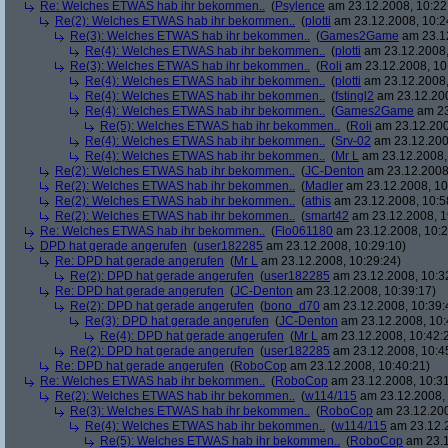
Re: Welches ETWAS hab ihr bekommen..
(
Psylence
am 23.12.2008, 10:22
Re(2): Welches ETWAS hab ihr bekommen..
(
plotti
am 23.12.2008, 10:2
Re(3): Welches ETWAS hab ihr bekommen..
(
Games2Game
am 23.12
Re(4): Welches ETWAS hab ihr bekommen..
(
plotti
am 23.12.2008,
Re(3): Welches ETWAS hab ihr bekommen..
(
Roli
am 23.12.2008, 10
Re(4): Welches ETWAS hab ihr bekommen..
(
plotti
am 23.12.2008,
Re(4): Welches ETWAS hab ihr bekommen..
(
fstingl2
am 23.12.200
Re(4): Welches ETWAS hab ihr bekommen..
(
Games2Game
am 23
Re(5): Welches ETWAS hab ihr bekommen..
(
Roli
am 23.12.200
Re(4): Welches ETWAS hab ihr bekommen..
(
Srv-02
am 23.12.200
Re(4): Welches ETWAS hab ihr bekommen..
(
Mr L
am 23.12.2008,
Re(2): Welches ETWAS hab ihr bekommen..
(
JC-Denton
am 23.12.2008,
Re(2): Welches ETWAS hab ihr bekommen..
(
Madler
am 23.12.2008, 10
Re(2): Welches ETWAS hab ihr bekommen..
(
athis
am 23.12.2008, 10:5
Re(2): Welches ETWAS hab ihr bekommen..
(
smart42
am 23.12.2008, 1
Re: Welches ETWAS hab ihr bekommen..
(
Flo061180
am 23.12.2008, 10:2
DPD hat gerade angerufen
(
user182285
am 23.12.2008, 10:29:10)
Re: DPD hat gerade angerufen
(
Mr L
am 23.12.2008, 10:29:24)
Re(2): DPD hat gerade angerufen
(
user182285
am 23.12.2008, 10:3
Re: DPD hat gerade angerufen
(
JC-Denton
am 23.12.2008, 10:39:17)
Re(2): DPD hat gerade angerufen
(
bono_d70
am 23.12.2008, 10:39:
Re(3): DPD hat gerade angerufen
(
JC-Denton
am 23.12.2008, 10:
Re(4): DPD hat gerade angerufen
(
Mr L
am 23.12.2008, 10:42:
Re(2): DPD hat gerade angerufen
(
user182285
am 23.12.2008, 10:4
Re: DPD hat gerade angerufen
(
RoboCop
am 23.12.2008, 10:40:21)
Re: Welches ETWAS hab ihr bekommen..
(
RoboCop
am 23.12.2008, 10:31
Re(2): Welches ETWAS hab ihr bekommen..
(
w114/115
am 23.12.2008, 
Re(3): Welches ETWAS hab ihr bekommen..
(
RoboCop
am 23.12.200
Re(4): Welches ETWAS hab ihr bekommen..
(
w114/115
am 23.12.2
Re(5): Welches ETWAS hab ihr bekommen..
(
RoboCop
am 23.1