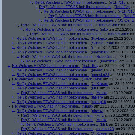
Re(6): Welches ETWAS hab ihr bekommen..
(
w114/115
am 23
Re(7): Welches ETWAS hab ihr bekommen..
(
RoboCop
am
Re(8): Welches ETWAS hab ihr bekommen..
(
w114/115
Re(9): Welches ETWAS hab ihr bekommen..
(
RoboC
Re(8): Welches ETWAS hab ihr bekommen..
(
JC-Dento
Re(3): Welches ETWAS hab ihr bekommen..
(
Games2Game
am 23.12
Re(4): Welches ETWAS hab ihr bekommen..
(
mko
am 23.12.2008, 
Re(5): Welches ETWAS hab ihr bekommen..
(
Games2Game
am 
Re(2): Welches ETWAS hab ihr bekommen..
(
Psylence
am 23.12.2008, 
Re(2): Welches ETWAS hab ihr bekommen..
(
Winnie_Pooh
am 23.12.20
Re(2): Welches ETWAS hab ihr bekommen..
(
j.
am 23.12.2008, 11:01:22
Re(2): Welches ETWAS hab ihr bekommen..
(
monster23
am 23.12.2008,
Re(3): Welches ETWAS hab ihr bekommen..
(
RoboCop
am 23.12.200
Re(4): Welches ETWAS hab ihr bekommen..
(
monster23
am 23.12.
Re: Welches ETWAS hab ihr bekommen..
(
Sick_Boy
am 23.12.2008, 10:46
Re(2): Welches ETWAS hab ihr bekommen..
(
playaz
am 23.12.2008, 10
Re(2): Welches ETWAS hab ihr bekommen..
(
monster23
am 23.12.2008,
Re: Welches ETWAS hab ihr bekommen..
(
Black Label
am 23.12.2008, 10:
Re(2): Welches ETWAS hab ihr bekommen..
(
X_Xtream
am 23.12.2008,
Re(2): Welches ETWAS hab ihr bekommen..
(
Mr L
am 23.12.2008, 10:4
Re(3): Welches ETWAS hab ihr bekommen..
(
Marax
am 23.12.2008, 
Re(2): Welches ETWAS hab ihr bekommen..
(
taNero
am 23.12.2008, 10
Re(2): Welches ETWAS hab ihr bekommen..
(
schop18
am 23.12.2008, 1
Re: Welches ETWAS hab ihr bekommen..
(
Marax
am 23.12.2008, 10:48:38
Re(2): Welches ETWAS hab ihr bekommen..
(
playaz
am 23.12.2008, 10
Re(3): Welches ETWAS hab ihr bekommen..
(
Mr L
am 23.12.2008, 10
Re(3): Welches ETWAS hab ihr bekommen..
(
Marax
am 23.12.2008, 
Re(4): Welches ETWAS hab ihr bekommen..
(
Mr L
am 23.12.2008,
Re(3): Welches ETWAS hab ihr bekommen..
(
monster23
am 23.12.20
Re(2): Welches ETWAS hab ihr bekommen..
(
X_Xtream
am 23.12.2008,