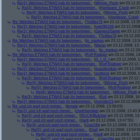
Re(2): Welches ETWAS hab ihr bekommen..
(
Winnie_Pooh
am 23.12.20
Re(3): Welches ETWAS hab ihr bekommen..
(
Hardware_Crash
am 23
Re(4): Welches ETWAS hab ihr bekommen..
(
Winnie_Pooh
am 23.
Re(5): Welches ETWAS hab ihr bekommen..
(
Hardware_Crash
Re: Welches ETWAS hab ihr bekommen..
(
Tintifax76
am 23.12.2008, 13:35
Re(2): Welches ETWAS hab ihr bekommen..
(
user96106
am 23.12.2008,
Re(2): Welches ETWAS hab ihr bekommen..
(
Games2Game
am 23.12.2
Re(3): Welches ETWAS hab ihr bekommen..
(
Tintifax76
am 23.12.200
Re: Welches ETWAS hab ihr bekommen..
(
to_markus
am 23.12.2008, 13:3
Re(2): Welches ETWAS hab ihr bekommen..
(
Marax
am 23.12.2008, 13:
Re(3): Welches ETWAS hab ihr bekommen..
(
to_markus
am 23.12.20
Re: Welches ETWAS hab ihr bekommen..
(
Rolf Rüdiger
am 23.12.2008, 13
Re(2): Welches ETWAS hab ihr bekommen..
(
D_I_D_I
am 23.12.2008, 1
Re(3): Welches ETWAS hab ihr bekommen..
(
Rolf Rüdiger
am 23.12.
Re(2): Welches ETWAS hab ihr bekommen..
(
quasikonkav
am 23.12.200
Re(2): Welches ETWAS hab ihr bekommen..
(
xxxforce
am 23.12.2008, 1
Re(3): Welches ETWAS hab ihr bekommen..
(
Rolf Rüdiger
am 23.12.
Re(4): Welches ETWAS hab ihr bekommen..
(
Winnie_Pooh
am 23.
Re(5): Welches ETWAS hab ihr bekommen..
(
Rolf Rüdiger
am 2
Re(6): Welches ETWAS hab ihr bekommen..
(
Winnie_Pooh
a
Re(3): Welches ETWAS hab ihr bekommen..
(
Roli
am 23.12.2008, 16
Re(2): Welches ETWAS hab ihr bekommen..
(
monster23
am 23.12.2008,
Re: und ich wart noch immer...
(
female
am 23.12.2008, 13:39:03)
Re(2): und ich wart noch immer...
(
chefchemiker
am 23.12.2008, 13:43:3
Re(3): und ich wart noch immer...
(
[DUCK]Butcher
am 23.12.2008, 13
Re(3): und ich wart noch immer...
(
Harti
am 23.12.2008, 13:47:55)
Re(4): und ich wart noch immer...
(
User284
am 23.12.2008, 13:51:
Re(5): und ich wart noch immer...
(
Diall
am 23.12.2008, 13:54:5
Re(6): und ich wart noch immer...
(
Harti
am 23.12.2008, 13:5
Re(7): und ich wart noch immer...
(
User284
am 23.12.2008