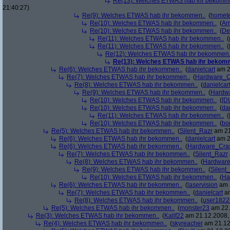
Re(13): Welches ETWAS hab ihr bekomm
21:40:27)
Re(9): Welches ETWAS hab ihr bekommen..
(
homete
Re(10): Welches ETWAS hab ihr bekommen..
(
Arr
Re(10): Welches ETWAS hab ihr bekommen..
(
De
Re(11): Welches ETWAS hab ihr bekommen..
(
Re(11): Welches ETWAS hab ihr bekommen..
(
Re(12): Welches ETWAS hab ihr bekommen.
Re(13): Welches ETWAS hab ihr bekom
Re(6): Welches ETWAS hab ihr bekommen..
(
danielcart
am 2
Re(7): Welches ETWAS hab ihr bekommen..
(
Hardware_C
Re(8): Welches ETWAS hab ihr bekommen..
(
danielcar
Re(9): Welches ETWAS hab ihr bekommen..
(
Hardw
Re(10): Welches ETWAS hab ihr bekommen..
(
[D
Re(10): Welches ETWAS hab ihr bekommen..
(
da
Re(11): Welches ETWAS hab ihr bekommen..
(
Re(10): Welches ETWAS hab ihr bekommen..
(
bo
Re(5): Welches ETWAS hab ihr bekommen..
(
Silent_Razr
am 21
Re(6): Welches ETWAS hab ihr bekommen..
(
danielcart
am 2
Re(6): Welches ETWAS hab ihr bekommen..
(
Hardware_Cra
Re(7): Welches ETWAS hab ihr bekommen..
(
Silent_Razr
Re(8): Welches ETWAS hab ihr bekommen..
(
Hardwar
Re(9): Welches ETWAS hab ihr bekommen..
(
Silent
Re(10): Welches ETWAS hab ihr bekommen..
(
Ha
Re(6): Welches ETWAS hab ihr bekommen..
(
laservision
am 2
Re(7): Welches ETWAS hab ihr bekommen..
(
danielcart
am
Re(8): Welches ETWAS hab ihr bekommen..
(
user1822
Re(5): Welches ETWAS hab ihr bekommen..
(
monster23
am 22.
Re(3): Welches ETWAS hab ihr bekommen..
(
Kalif22
am 21.12.2008, 
Re(4): Welches ETWAS hab ihr bekommen..
(
skyreacher
am 21.12