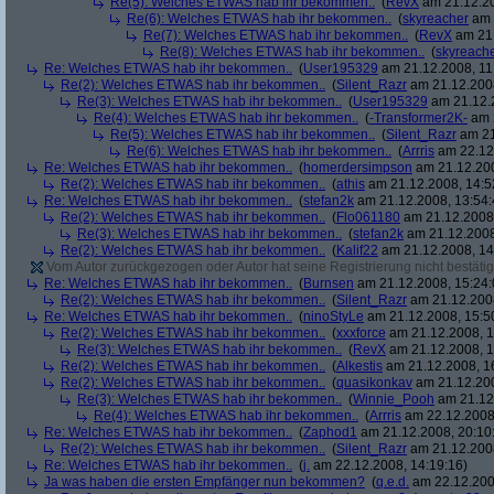
Re(5): Welches ETWAS hab ihr bekommen..
(
RevX
am 21.12.20
Re(6): Welches ETWAS hab ihr bekommen..
(
skyreacher
am 
Re(7): Welches ETWAS hab ihr bekommen..
(
RevX
am 21.
Re(8): Welches ETWAS hab ihr bekommen..
(
skyreach
Re: Welches ETWAS hab ihr bekommen..
(
User195329
am 21.12.2008, 11
Re(2): Welches ETWAS hab ihr bekommen..
(
Silent_Razr
am 21.12.2008
Re(3): Welches ETWAS hab ihr bekommen..
(
User195329
am 21.12.2
Re(4): Welches ETWAS hab ihr bekommen..
(
-Transformer2K-
am 2
Re(5): Welches ETWAS hab ihr bekommen..
(
Silent_Razr
am 21
Re(6): Welches ETWAS hab ihr bekommen..
(
Arrris
am 22.12.
Re: Welches ETWAS hab ihr bekommen..
(
homerdersimpson
am 21.12.200
Re(2): Welches ETWAS hab ihr bekommen..
(
athis
am 21.12.2008, 14:5
Re: Welches ETWAS hab ihr bekommen..
(
stefan2k
am 21.12.2008, 13:54:
Re(2): Welches ETWAS hab ihr bekommen..
(
Flo061180
am 21.12.2008,
Re(3): Welches ETWAS hab ihr bekommen..
(
stefan2k
am 21.12.2008
Re(2): Welches ETWAS hab ihr bekommen..
(
Kalif22
am 21.12.2008, 14
Vom Autor zurückgezogen oder Autor hat seine Registrierung nicht bestätig
Re: Welches ETWAS hab ihr bekommen..
(
Burnsen
am 21.12.2008, 15:24:
Re(2): Welches ETWAS hab ihr bekommen..
(
Silent_Razr
am 21.12.2008
Re: Welches ETWAS hab ihr bekommen..
(
ninoStyLe
am 21.12.2008, 15:5
Re(2): Welches ETWAS hab ihr bekommen..
(
xxxforce
am 21.12.2008, 1
Re(3): Welches ETWAS hab ihr bekommen..
(
RevX
am 21.12.2008, 1
Re(2): Welches ETWAS hab ihr bekommen..
(
Alkestis
am 21.12.2008, 1
Re(2): Welches ETWAS hab ihr bekommen..
(
quasikonkav
am 21.12.200
Re(3): Welches ETWAS hab ihr bekommen..
(
Winnie_Pooh
am 21.12.
Re(4): Welches ETWAS hab ihr bekommen..
(
Arrris
am 22.12.2008,
Re: Welches ETWAS hab ihr bekommen..
(
Zaphod1
am 21.12.2008, 20:10
Re(2): Welches ETWAS hab ihr bekommen..
(
Silent_Razr
am 21.12.2008
Re: Welches ETWAS hab ihr bekommen..
(
j.
am 22.12.2008, 14:19:16)
Ja was haben die ersten Empfänger nun bekommen?
(
q.e.d.
am 22.12.200