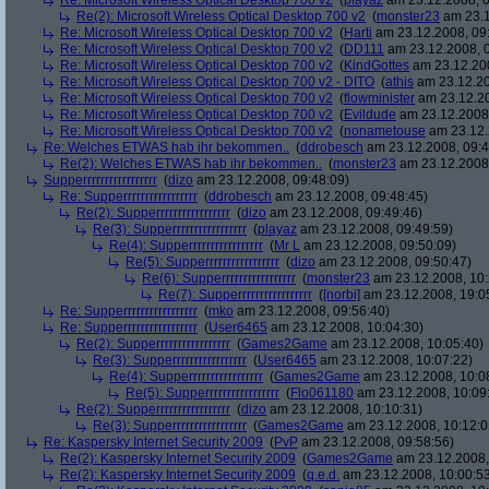
Re: Microsoft Wireless Optical Desktop 700 v2
(
playaz
am 23.12.2008, 0
Re(2): Microsoft Wireless Optical Desktop 700 v2
(
monster23
am 23.1
Re: Microsoft Wireless Optical Desktop 700 v2
(
Harti
am 23.12.2008, 09
Re: Microsoft Wireless Optical Desktop 700 v2
(
DD111
am 23.12.2008, 0
Re: Microsoft Wireless Optical Desktop 700 v2
(
KindGottes
am 23.12.200
Re: Microsoft Wireless Optical Desktop 700 v2 - DITO
(
athis
am 23.12.20
Re: Microsoft Wireless Optical Desktop 700 v2
(
flowminister
am 23.12.20
Re: Microsoft Wireless Optical Desktop 700 v2
(
Evildude
am 23.12.2008,
Re: Microsoft Wireless Optical Desktop 700 v2
(
nonametouse
am 23.12.
Re: Welches ETWAS hab ihr bekommen..
(
ddrobesch
am 23.12.2008, 09:4
Re(2): Welches ETWAS hab ihr bekommen..
(
monster23
am 23.12.2008,
Supperrrrrrrrrrrrrrrrr
(
dizo
am 23.12.2008, 09:48:09)
Re: Supperrrrrrrrrrrrrrrrr
(
ddrobesch
am 23.12.2008, 09:48:45)
Re(2): Supperrrrrrrrrrrrrrrrr
(
dizo
am 23.12.2008, 09:49:46)
Re(3): Supperrrrrrrrrrrrrrrrr
(
playaz
am 23.12.2008, 09:49:59)
Re(4): Supperrrrrrrrrrrrrrrrr
(
Mr L
am 23.12.2008, 09:50:09)
Re(5): Supperrrrrrrrrrrrrrrrr
(
dizo
am 23.12.2008, 09:50:47)
Re(6): Supperrrrrrrrrrrrrrrrr
(
monster23
am 23.12.2008, 10:
Re(7): Supperrrrrrrrrrrrrrrrr
(
[norbi]
am 23.12.2008, 19:0
Re: Supperrrrrrrrrrrrrrrrr
(
mko
am 23.12.2008, 09:56:40)
Re: Supperrrrrrrrrrrrrrrrr
(
User6465
am 23.12.2008, 10:04:30)
Re(2): Supperrrrrrrrrrrrrrrrr
(
Games2Game
am 23.12.2008, 10:05:40)
Re(3): Supperrrrrrrrrrrrrrrrr
(
User6465
am 23.12.2008, 10:07:22)
Re(4): Supperrrrrrrrrrrrrrrrr
(
Games2Game
am 23.12.2008, 10:0
Re(5): Supperrrrrrrrrrrrrrrrr
(
Flo061180
am 23.12.2008, 10:09
Re(2): Supperrrrrrrrrrrrrrrrr
(
dizo
am 23.12.2008, 10:10:31)
Re(3): Supperrrrrrrrrrrrrrrrr
(
Games2Game
am 23.12.2008, 10:12:0
Re: Kaspersky Internet Security 2009
(
PvP
am 23.12.2008, 09:58:56)
Re(2): Kaspersky Internet Security 2009
(
Games2Game
am 23.12.2008,
Re(2): Kaspersky Internet Security 2009
(
q.e.d.
am 23.12.2008, 10:00:5