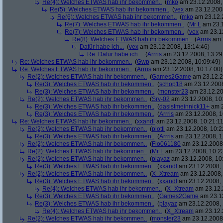
Re(4): Welches ETWAS hab ihr bekommen..
(
mko
am 23.12.2008, 
Re(5): Welches ETWAS hab ihr bekommen..
(
vex
am 23.12.2008
Re(6): Welches ETWAS hab ihr bekommen..
(
mko
am 23.12.2
Re(7): Welches ETWAS hab ihr bekommen..
(
Mr L
am 23.1
Re(7): Welches ETWAS hab ihr bekommen..
(
vex
am 23.12
Re(8): Welches ETWAS hab ihr bekommen..
(
Arrris
am 2
Dafür habe ich...
(
vex
am 23.12.2008, 13:14:46)
Re: Dafür habe ich...
(
Arrris
am 23.12.2008, 13:29
Re: Welches ETWAS hab ihr bekommen..
(
Gwp
am 23.12.2008, 10:09:49)
Re: Welches ETWAS hab ihr bekommen..
(
Arrris
am 23.12.2008, 10:17:00)
Re(2): Welches ETWAS hab ihr bekommen..
(
Games2Game
am 23.12.2
Re(3): Welches ETWAS hab ihr bekommen..
(
schop18
am 23.12.2008
Re(3): Welches ETWAS hab ihr bekommen..
(
monster23
am 23.12.20
Re(2): Welches ETWAS hab ihr bekommen..
(
Srv-02
am 23.12.2008, 10
Re(3): Welches ETWAS hab ihr bekommen..
(
dasistmeinnick11+
am 2
Re(3): Welches ETWAS hab ihr bekommen..
(
Arrris
am 23.12.2008, 1
Re: Welches ETWAS hab ihr bekommen..
(
xxandl
am 23.12.2008, 10:21:11
Re(2): Welches ETWAS hab ihr bekommen..
(
plotti
am 23.12.2008, 10:2
Re(3): Welches ETWAS hab ihr bekommen..
(
Arrris
am 23.12.2008, 1
Re(2): Welches ETWAS hab ihr bekommen..
(
Flo061180
am 23.12.2008,
Re(2): Welches ETWAS hab ihr bekommen..
(
Mr L
am 23.12.2008, 10:2
Re(2): Welches ETWAS hab ihr bekommen..
(
playaz
am 23.12.2008, 10
Re(3): Welches ETWAS hab ihr bekommen..
(
xxandl
am 23.12.2008, 
Re(2): Welches ETWAS hab ihr bekommen..
(
X_Xtream
am 23.12.2008,
Re(3): Welches ETWAS hab ihr bekommen..
(
xxandl
am 23.12.2008, 
Re(4): Welches ETWAS hab ihr bekommen..
(
X_Xtream
am 23.12.
Re(3): Welches ETWAS hab ihr bekommen..
(
Games2Game
am 23.12
Re(3): Welches ETWAS hab ihr bekommen..
(
playaz
am 23.12.2008, 
Re(4): Welches ETWAS hab ihr bekommen..
(
X_Xtream
am 23.12.
Re(2): Welches ETWAS hab ihr bekommen..
(
monster23
am 23.12.2008,