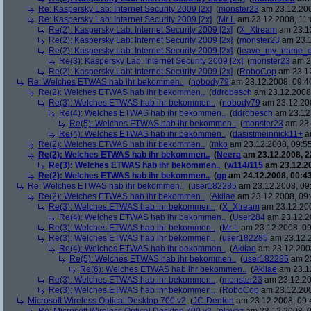
Re: Kaspersky Lab: Internet Security 2009 [2x]
(
monster23
am 23.12.200
Re: Kaspersky Lab: Internet Security 2009 [2x]
(
Mr L
am 23.12.2008, 11:
Re(2): Kaspersky Lab: Internet Security 2009 [2x]
(
X_Xtream
am 23.12
Re(2): Kaspersky Lab: Internet Security 2009 [2x]
(
monster23
am 23.1
Re(2): Kaspersky Lab: Internet Security 2009 [2x]
(
leave_my_name_o
Re(3): Kaspersky Lab: Internet Security 2009 [2x]
(
monster23
am 23
Re(2): Kaspersky Lab: Internet Security 2009 [2x]
(
RoboCop
am 23.12
Re: Welches ETWAS hab ihr bekommen..
(
nobody79
am 23.12.2008, 09:4
Re(2): Welches ETWAS hab ihr bekommen..
(
ddrobesch
am 23.12.2008,
Re(3): Welches ETWAS hab ihr bekommen..
(
nobody79
am 23.12.200
Re(4): Welches ETWAS hab ihr bekommen..
(
ddrobesch
am 23.12.
Re(5): Welches ETWAS hab ihr bekommen..
(
monster23
am 23.
Re(4): Welches ETWAS hab ihr bekommen..
(
dasistmeinnick11+
am
Re(2): Welches ETWAS hab ihr bekommen..
(
mko
am 23.12.2008, 09:55
Re(2): Welches ETWAS hab ihr bekommen..
(
Neera
am 23.12.2008, 2
Re(3): Welches ETWAS hab ihr bekommen..
(
w114/115
am 23.12.20
Re(2): Welches ETWAS hab ihr bekommen..
(
gp
am 24.12.2008, 00:43
Re: Welches ETWAS hab ihr bekommen..
(
user182285
am 23.12.2008, 09
Re(2): Welches ETWAS hab ihr bekommen..
(
Akilae
am 23.12.2008, 09:
Re(3): Welches ETWAS hab ihr bekommen..
(
X_Xtream
am 23.12.200
Re(4): Welches ETWAS hab ihr bekommen..
(
User284
am 23.12.20
Re(3): Welches ETWAS hab ihr bekommen..
(
Mr L
am 23.12.2008, 09
Re(3): Welches ETWAS hab ihr bekommen..
(
user182285
am 23.12.2
Re(4): Welches ETWAS hab ihr bekommen..
(
Akilae
am 23.12.2008
Re(5): Welches ETWAS hab ihr bekommen..
(
user182285
am 23
Re(6): Welches ETWAS hab ihr bekommen..
(
Akilae
am 23.12
Re(3): Welches ETWAS hab ihr bekommen..
(
monster23
am 23.12.20
Re(3): Welches ETWAS hab ihr bekommen..
(
RoboCop
am 23.12.200
Microsoft Wireless Optical Desktop 700 v2
(
JC-Denton
am 23.12.2008, 09: