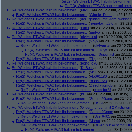
Re(12): Welches ETWAS hab ihr bekommen.
Re(13): Welches ETWAS hab ihr bekomm
Re: Welches ETWAS hab ihr bekommen..
(
MikE_
am 22.12.2008, 21:55:29
Re(2): Welches ETWAS hab ihr bekommen..
(
Winnie_Pooh
am 22.12.20
Re: Welches ETWAS hab ihr bekommen..
(
der_spinner_mit_dem_weissen
Re(2): Welches ETWAS hab ihr bekommen..
(
hometech.v2.0
am 23.12.2
Re: Welches ETWAS hab ihr bekommen..
(
farmi
am 23.12.2008, 03:24:54)
Re(2): Welches ETWAS hab ihr bekommen..
(
andvol
am 23.12.2008, 08
Re: Welches ETWAS hab ihr bekommen..
(
ok4you-at
am 23.12.2008, 07:2
Re(2): Welches ETWAS hab ihr bekommen..
(
Noyx
am 23.12.2008, 07:4
Re(3): Welches ETWAS hab ihr bekommen..
(
ok4you-at
am 23.12.200
Re(4): Welches ETWAS hab ihr bekommen..
(
Noyx
am 23.12.2008,
Re(4): Welches ETWAS hab ihr bekommen..
(
Superfast
am 23.12.2
Re(2): Welches ETWAS hab ihr bekommen..
(
Flip
am 23.12.2008, 10:31
Re: Welches ETWAS hab ihr bekommen..
(
bono_d70
am 23.12.2008, 07:2
Re: Welches ETWAS hab ihr bekommen..
(
Dr.Betz
am 23.12.2008, 08:11:0
Re(2): Welches ETWAS hab ihr bekommen..
(
Mr L
am 23.12.2008, 08:11
Re(2): Welches ETWAS hab ihr bekommen..
(
Flo061180
am 23.12.2008,
Re(2): Welches ETWAS hab ihr bekommen..
(
monster23
am 23.12.2008,
Re(2): Welches ETWAS hab ihr bekommen..
(
Desolationrob
am 23.12.20
Re(3): Welches ETWAS hab ihr bekommen..
(
monster23
am 23.12.20
Re: Welches ETWAS hab ihr bekommen..
(
td1
am 23.12.2008, 08:18:35)
Re(2): Welches ETWAS hab ihr bekommen..
(
Games2Game
am 23.12.2
Re(3): Welches ETWAS hab ihr bekommen..
(
OSSI
am 23.12.2008, 0
Re: Welches ETWAS hab ihr bekommen..
(
Oliver_nur echt mit 2 Kastratern
Re(2): Welches ETWAS hab ihr bekommen..
(
Games2Game
am 23.12.2
Re(3): Welches ETWAS hab ihr bekommen..
(
User6465
am 23.12.200
Re(2): Welches ETWAS hab ihr bekommen..
(
Marax
am 23.12.2008, 08:
Re(3): Welches ETWAS hab ihr bekommen..
(
Oliver_nur echt mit 2 K
Re(4): Welches ETWAS hab ihr bekommen..
(
q.e.d.
am 23.12.2008