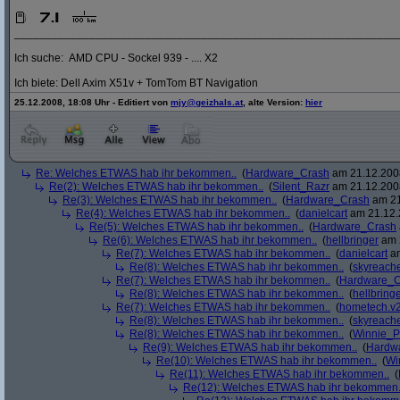
_____________________________________________________________
Ich suche: AMD CPU - Sockel 939 - .... X2
Ich biete: Dell Axim X51v + TomTom BT Navigation
25.12.2008, 18:08 Uhr - Editiert von
mjy@geizhals.at
, alte Version:
hier
Re: Welches ETWAS hab ihr bekommen..
(
Hardware_Crash
am 21.12.2008
Re(2): Welches ETWAS hab ihr bekommen..
(
Silent_Razr
am 21.12.2008
Re(3): Welches ETWAS hab ihr bekommen..
(
Hardware_Crash
am 21
Re(4): Welches ETWAS hab ihr bekommen..
(
danielcart
am 21.12.
Re(5): Welches ETWAS hab ihr bekommen..
(
Hardware_Crash
Re(6): Welches ETWAS hab ihr bekommen..
(
hellbringer
am 2
Re(7): Welches ETWAS hab ihr bekommen..
(
danielcart
am
Re(8): Welches ETWAS hab ihr bekommen..
(
skyreach
Re(7): Welches ETWAS hab ihr bekommen..
(
Hardware_C
Re(8): Welches ETWAS hab ihr bekommen..
(
hellbring
Re(7): Welches ETWAS hab ihr bekommen..
(
hometech.v2
Re(8): Welches ETWAS hab ihr bekommen..
(
skyreach
Re(8): Welches ETWAS hab ihr bekommen..
(
Winnie_
Re(9): Welches ETWAS hab ihr bekommen..
(
Hardw
Re(10): Welches ETWAS hab ihr bekommen..
(
Wi
Re(11): Welches ETWAS hab ihr bekommen..
(
Re(12): Welches ETWAS hab ihr bekommen.