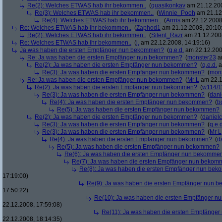
Re(2): Welches ETWAS hab ihr bekommen..
(
quasikonkav
am 21.12.200
Re(3): Welches ETWAS hab ihr bekommen..
(
Winnie_Pooh
am 21.12.
Re(4): Welches ETWAS hab ihr bekommen..
(
Arrris
am 22.12.2008,
Re: Welches ETWAS hab ihr bekommen..
(
Zaphod1
am 21.12.2008, 20:10
Re(2): Welches ETWAS hab ihr bekommen..
(
Silent_Razr
am 21.12.2008
Re: Welches ETWAS hab ihr bekommen..
(
j.
am 22.12.2008, 14:19:16)
Ja was haben die ersten Empfänger nun bekommen?
(
q.e.d.
am 22.12.200
Re: Ja was haben die ersten Empfänger nun bekommen?
(
monster23
am
Re(2): Ja was haben die ersten Empfänger nun bekommen?
(
q.e.d.
a
Re(3): Ja was haben die ersten Empfänger nun bekommen?
(
mon
Re: Ja was haben die ersten Empfänger nun bekommen?
(
Mr L
am 22.1
Re(2): Ja was haben die ersten Empfänger nun bekommen?
(
w114/1
Re(3): Ja was haben die ersten Empfänger nun bekommen?
(
dani
Re(4): Ja was haben die ersten Empfänger nun bekommen?
(
b
Re(5): Ja was haben die ersten Empfänger nun bekommen?
Re(2): Ja was haben die ersten Empfänger nun bekommen?
(
danielc
Re(3): Ja was haben die ersten Empfänger nun bekommen?
(
q.e.d
Re(3): Ja was haben die ersten Empfänger nun bekommen?
(
Mr L
Re(4): Ja was haben die ersten Empfänger nun bekommen?
(
d
Re(5): Ja was haben die ersten Empfänger nun bekommen?
Re(6): Ja was haben die ersten Empfänger nun bekomme
Re(7): Ja was haben die ersten Empfänger nun beko
Re(8): Ja was haben die ersten Empfänger nun be
17:19:00)
Re(9): Ja was haben die ersten Empfänger nun
17:50:22)
Re(10): Ja was haben die ersten Empfänger 
22.12.2008, 17:59:08)
Re(11): Ja was haben die ersten Empfänge
22.12.2008, 18:14:35)