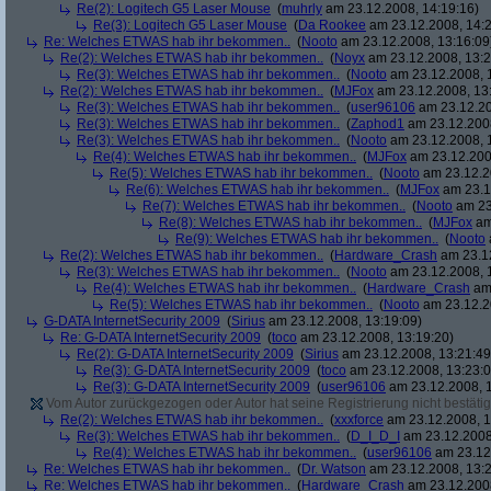
Re(2): Logitech G5 Laser Mouse
(
muhrly
am 23.12.2008, 14:19:16)
Re(3): Logitech G5 Laser Mouse
(
Da Rookee
am 23.12.2008, 14:2
Re: Welches ETWAS hab ihr bekommen..
(
Nooto
am 23.12.2008, 13:16:09
Re(2): Welches ETWAS hab ihr bekommen..
(
Noyx
am 23.12.2008, 13:2
Re(3): Welches ETWAS hab ihr bekommen..
(
Nooto
am 23.12.2008, 
Re(2): Welches ETWAS hab ihr bekommen..
(
MJFox
am 23.12.2008, 13
Re(3): Welches ETWAS hab ihr bekommen..
(
user96106
am 23.12.20
Re(3): Welches ETWAS hab ihr bekommen..
(
Zaphod1
am 23.12.2008
Re(3): Welches ETWAS hab ihr bekommen..
(
Nooto
am 23.12.2008, 
Re(4): Welches ETWAS hab ihr bekommen..
(
MJFox
am 23.12.200
Re(5): Welches ETWAS hab ihr bekommen..
(
Nooto
am 23.12.2
Re(6): Welches ETWAS hab ihr bekommen..
(
MJFox
am 23.1
Re(7): Welches ETWAS hab ihr bekommen..
(
Nooto
am 23
Re(8): Welches ETWAS hab ihr bekommen..
(
MJFox
am
Re(9): Welches ETWAS hab ihr bekommen..
(
Nooto
Re(2): Welches ETWAS hab ihr bekommen..
(
Hardware_Crash
am 23.12
Re(3): Welches ETWAS hab ihr bekommen..
(
Nooto
am 23.12.2008, 
Re(4): Welches ETWAS hab ihr bekommen..
(
Hardware_Crash
am 
Re(5): Welches ETWAS hab ihr bekommen..
(
Nooto
am 23.12.2
G-DATA InternetSecurity 2009
(
Sirius
am 23.12.2008, 13:19:09)
Re: G-DATA InternetSecurity 2009
(
toco
am 23.12.2008, 13:19:20)
Re(2): G-DATA InternetSecurity 2009
(
Sirius
am 23.12.2008, 13:21:49
Re(3): G-DATA InternetSecurity 2009
(
toco
am 23.12.2008, 13:23:0
Re(3): G-DATA InternetSecurity 2009
(
user96106
am 23.12.2008, 1
Vom Autor zurückgezogen oder Autor hat seine Registrierung nicht bestätig
Re(2): Welches ETWAS hab ihr bekommen..
(
xxxforce
am 23.12.2008, 1
Re(3): Welches ETWAS hab ihr bekommen..
(
D_I_D_I
am 23.12.2008
Re(4): Welches ETWAS hab ihr bekommen..
(
user96106
am 23.12.
Re: Welches ETWAS hab ihr bekommen..
(
Dr. Watson
am 23.12.2008, 13:2
Re: Welches ETWAS hab ihr bekommen..
(
Hardware_Crash
am 23.12.2008