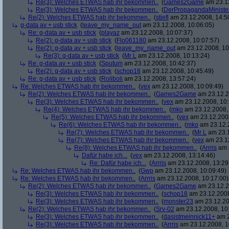
Re(3): Welches ETWAS hab ihr bekommen..
(
Games2Game
am 23.12
Re(3): Welches ETWAS hab ihr bekommen..
(
DerPropagandaMiniste
Re(2): Welches ETWAS hab ihr bekommen..
(
stiefl
am 23.12.2008, 14:5
g-data av + usb stick
(
leave_my_name_out
am 23.12.2008, 10:06:05)
Re: g-data av + usb stick
(
playaz
am 23.12.2008, 10:07:37)
Re(2): g-data av + usb stick
(
Flo061180
am 23.12.2008, 10:07:57)
Re(2): g-data av + usb stick
(
leave_my_name_out
am 23.12.2008, 10
Re(3): g-data av + usb stick
(
Mr L
am 23.12.2008, 10:13:24)
Re: g-data av + usb stick
(
Sputum
am 23.12.2008, 10:42:37)
Re(2): g-data av + usb stick
(
schop18
am 23.12.2008, 10:45:49)
Re: g-data av + usb stick
(
Roliboli
am 23.12.2008, 13:57:24)
Re: Welches ETWAS hab ihr bekommen..
(
vex
am 23.12.2008, 10:09:49)
Re(2): Welches ETWAS hab ihr bekommen..
(
Games2Game
am 23.12.2
Re(3): Welches ETWAS hab ihr bekommen..
(
vex
am 23.12.2008, 10:
Re(4): Welches ETWAS hab ihr bekommen..
(
mko
am 23.12.2008, 
Re(5): Welches ETWAS hab ihr bekommen..
(
vex
am 23.12.2008
Re(6): Welches ETWAS hab ihr bekommen..
(
mko
am 23.12.2
Re(7): Welches ETWAS hab ihr bekommen..
(
Mr L
am 23.1
Re(7): Welches ETWAS hab ihr bekommen..
(
vex
am 23.12
Re(8): Welches ETWAS hab ihr bekommen..
(
Arrris
am 2
Dafür habe ich...
(
vex
am 23.12.2008, 13:14:46)
Re: Dafür habe ich...
(
Arrris
am 23.12.2008, 13:29
Re: Welches ETWAS hab ihr bekommen..
(
Gwp
am 23.12.2008, 10:09:49)
Re: Welches ETWAS hab ihr bekommen..
(
Arrris
am 23.12.2008, 10:17:00)
Re(2): Welches ETWAS hab ihr bekommen..
(
Games2Game
am 23.12.2
Re(3): Welches ETWAS hab ihr bekommen..
(
schop18
am 23.12.2008
Re(3): Welches ETWAS hab ihr bekommen..
(
monster23
am 23.12.20
Re(2): Welches ETWAS hab ihr bekommen..
(
Srv-02
am 23.12.2008, 10
Re(3): Welches ETWAS hab ihr bekommen..
(
dasistmeinnick11+
am 2
Re(3): Welches ETWAS hab ihr bekommen..
(
Arrris
am 23.12.2008, 1