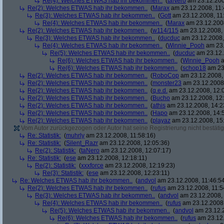
Re(4): Welches ETWAS hab ihr bekommen..
(
taNero
am 23.12.200
Re(2): Welches ETWAS hab ihr bekommen..
(
Marax
am 23.12.2008, 11:
Re(3): Welches ETWAS hab ihr bekommen..
(
Gott
am 23.12.2008, 11
Re(4): Welches ETWAS hab ihr bekommen..
(
Marax
am 23.12.2008
Re(2): Welches ETWAS hab ihr bekommen..
(
w114/115
am 23.12.2008, 
Re(3): Welches ETWAS hab ihr bekommen..
(
ducduc
am 23.12.2008,
Re(4): Welches ETWAS hab ihr bekommen..
(
Winnie_Pooh
am 23.
Re(5): Welches ETWAS hab ihr bekommen..
(
ducduc
am 23.12.
Re(6): Welches ETWAS hab ihr bekommen..
(
Winnie_Pooh
a
Re(6): Welches ETWAS hab ihr bekommen..
(
schop18
am 23.
Re(2): Welches ETWAS hab ihr bekommen..
(
RoboCop
am 23.12.2008, 
Re(2): Welches ETWAS hab ihr bekommen..
(
monster23
am 23.12.2008,
Re(2): Welches ETWAS hab ihr bekommen..
(
q.e.d.
am 23.12.2008, 12:
Re(2): Welches ETWAS hab ihr bekommen..
(
Bucho
am 23.12.2008, 12:
Re(2): Welches ETWAS hab ihr bekommen..
(
athis
am 23.12.2008, 14:2
Re(2): Welches ETWAS hab ihr bekommen..
(
Hapo
am 23.12.2008, 14:
Re(2): Welches ETWAS hab ihr bekommen..
(
playaz
am 23.12.2008, 15
Vom Autor zurückgezogen oder Autor hat seine Registrierung nicht bestätig
Re: Statistik:
(
muhrly
am 23.12.2008, 11:58:16)
Re: Statistik:
(
Silent_Razr
am 23.12.2008, 12:05:36)
Re(2): Statistik:
(
taNero
am 23.12.2008, 12:07:17)
Re: Statistik:
(
ese
am 23.12.2008, 12:18:11)
Re(2): Statistik:
(
xxxforce
am 23.12.2008, 12:19:23)
Re(3): Statistik:
(
ese
am 23.12.2008, 12:23:11)
Re: Welches ETWAS hab ihr bekommen..
(
andvol
am 23.12.2008, 11:46:5
Re(2): Welches ETWAS hab ihr bekommen..
(
rufus
am 23.12.2008, 11:5
Re(3): Welches ETWAS hab ihr bekommen..
(
andvol
am 23.12.2008, 
Re(4): Welches ETWAS hab ihr bekommen..
(
rufus
am 23.12.2008,
Re(5): Welches ETWAS hab ihr bekommen..
(
andvol
am 23.12.2
Re(6): Welches ETWAS hab ihr bekommen..
(
rufus
am 23.12.