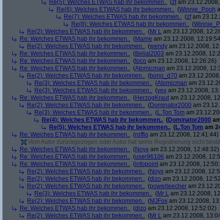
Re(5): Welches ETWAS hab ihr bekommen..
(
zf
am 23.12.2008,
Re(6): Welches ETWAS hab ihr bekommen..
(
Winnie_Pooh
a
Re(7): Welches ETWAS hab ihr bekommen..
(
zf
am 23.12.
Re(8): Welches ETWAS hab ihr bekommen..
(
Winnie_
Re(2): Welches ETWAS hab ihr bekommen..
(
Mr L
am 23.12.2008, 12:2
Re: Welches ETWAS hab ihr bekommen..
(
Marne
am 23.12.2008, 12:19:54
Re(2): Welches ETWAS hab ihr bekommen..
(
wendy
am 23.12.2008, 12
Re: Welches ETWAS hab ihr bekommen..
(
Belial2003
am 23.12.2008, 12:2
Re: Welches ETWAS hab ihr bekommen..
(
toco
am 23.12.2008, 12:26:26)
Re: Welches ETWAS hab ihr bekommen..
(
Atomicman
am 23.12.2008, 12:
Re(2): Welches ETWAS hab ihr bekommen..
(
bono_d70
am 23.12.2008,
Re(3): Welches ETWAS hab ihr bekommen..
(
Atomicman
am 23.12.20
Re(3): Welches ETWAS hab ihr bekommen..
(
vex
am 23.12.2008, 13:
Re: Welches ETWAS hab ihr bekommen..
(
HerzogKraut
am 23.12.2008, 12
Re(2): Welches ETWAS hab ihr bekommen..
(
Dominator2000
am 23.12.
Re(3): Welches ETWAS hab ihr bekommen..
(
L.Ton Tom
am 23.12.200
Re(4): Welches ETWAS hab ihr bekommen..
(
Dominator2000
am
Re(5): Welches ETWAS hab ihr bekommen..
(
L.Ton Tom
am 24
Re: Welches ETWAS hab ihr bekommen..
(
rofflo
am 23.12.2008, 12:41:44)
Vom Autor zurückgezogen oder Autor hat seine Registrierung nicht bestä
Re: Welches ETWAS hab ihr bekommen..
(
Noyx
am 23.12.2008, 12:48:32)
Re: Welches ETWAS hab ihr bekommen..
(
user96106
am 23.12.2008, 12:5
Re: Welches ETWAS hab ihr bekommen..
(
infopoint
am 23.12.2008, 12:50:
Re(2): Welches ETWAS hab ihr bekommen..
(
Noyx
am 23.12.2008, 12:5
Re(2): Welches ETWAS hab ihr bekommen..
(
dizo
am 23.12.2008, 12:52
Re(2): Welches ETWAS hab ihr bekommen..
(
powerleecher
am 23.12.20
Re(3): Welches ETWAS hab ihr bekommen..
(
Mr L
am 23.12.2008, 12
Re(2): Welches ETWAS hab ihr bekommen..
(
MJFox
am 23.12.2008, 13
Re: Welches ETWAS hab ihr bekommen..
(
dizo
am 23.12.2008, 12:52:02)
Re(2): Welches ETWAS hab ihr bekommen..
(
Mr L
am 23.12.2008, 13:0