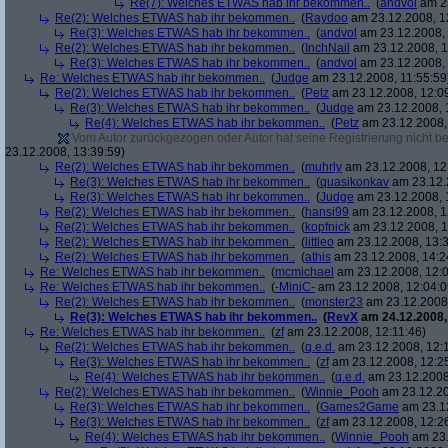
Re(7): Welches ETWAS hab ihr bekommen..
(
andvol
am 23
Re(2): Welches ETWAS hab ihr bekommen..
(
Raydoo
am 23.12.2008, 1
Re(3): Welches ETWAS hab ihr bekommen..
(
andvol
am 23.12.2008, 
Re(2): Welches ETWAS hab ihr bekommen..
(
InchNail
am 23.12.2008, 1
Re(3): Welches ETWAS hab ihr bekommen..
(
andvol
am 23.12.2008, 
Re: Welches ETWAS hab ihr bekommen..
(
Judge
am 23.12.2008, 11:55:59
Re(2): Welches ETWAS hab ihr bekommen..
(
Petz
am 23.12.2008, 12:0
Re(3): Welches ETWAS hab ihr bekommen..
(
Judge
am 23.12.2008, 
Re(4): Welches ETWAS hab ihr bekommen..
(
Petz
am 23.12.2008,
Vom Autor zurückgezogen oder Autor hat seine Registrierung nicht bes
23.12.2008, 13:39:59)
Re(2): Welches ETWAS hab ihr bekommen..
(
muhrly
am 23.12.2008, 12
Re(3): Welches ETWAS hab ihr bekommen..
(
quasikonkav
am 23.12.
Re(3): Welches ETWAS hab ihr bekommen..
(
Judge
am 23.12.2008, 
Re(2): Welches ETWAS hab ihr bekommen..
(
hansi99
am 23.12.2008, 1
Re(2): Welches ETWAS hab ihr bekommen..
(
kopfnick
am 23.12.2008, 1
Re(2): Welches ETWAS hab ihr bekommen..
(
littleo
am 23.12.2008, 13:3
Re(2): Welches ETWAS hab ihr bekommen..
(
athis
am 23.12.2008, 14:2
Re: Welches ETWAS hab ihr bekommen..
(
mcmichael
am 23.12.2008, 12:0
Re: Welches ETWAS hab ihr bekommen..
(
-MiniC-
am 23.12.2008, 12:04:0
Re(2): Welches ETWAS hab ihr bekommen..
(
monster23
am 23.12.2008,
Re(3): Welches ETWAS hab ihr bekommen..
(
RevX
am 24.12.2008,
Re: Welches ETWAS hab ihr bekommen..
(
zf
am 23.12.2008, 12:11:46)
Re(2): Welches ETWAS hab ihr bekommen..
(
q.e.d.
am 23.12.2008, 12:
Re(3): Welches ETWAS hab ihr bekommen..
(
zf
am 23.12.2008, 12:2
Re(4): Welches ETWAS hab ihr bekommen..
(
q.e.d.
am 23.12.2008,
Re(2): Welches ETWAS hab ihr bekommen..
(
Winnie_Pooh
am 23.12.20
Re(3): Welches ETWAS hab ihr bekommen..
(
Games2Game
am 23.12
Re(3): Welches ETWAS hab ihr bekommen..
(
zf
am 23.12.2008, 12:2
Re(4): Welches ETWAS hab ihr bekommen..
(
Winnie_Pooh
am 23.