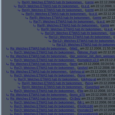
Re(4): Welches ETWAS hab ihr bekommen..
(
cermi
am 22.12.2008
Re(3): Welches ETWAS hab ihr bekommen..
(
q.e.d.
am 22.12.2008, 1
Re(4): Welches ETWAS hab ihr bekommen..
(
cermi
am 22.12.2008
Re(5): Welches ETWAS hab ihr bekommen..
(
q.e.d.
am 22.12.20
Re(6): Welches ETWAS hab ihr bekommen..
(
cermi
am 22.12
Re(7): Welches ETWAS hab ihr bekommen..
(
q.e.d.
am 22.
Re(8): Welches ETWAS hab ihr bekommen..
(
cermi
am 
Re(9): Welches ETWAS hab ihr bekommen..
(
q.e.d.
a
Re(10): Welches ETWAS hab ihr bekommen..
(
ce
Re(11): Welches ETWAS hab ihr bekommen..
(
Re(12): Welches ETWAS hab ihr bekommen.
Re(13): Welches ETWAS hab ihr bekomm
Re: Welches ETWAS hab ihr bekommen..
(
MikE_
am 22.12.2008, 21:55:29
Re(2): Welches ETWAS hab ihr bekommen..
(
Winnie_Pooh
am 22.12.20
Re: Welches ETWAS hab ihr bekommen..
(
der_spinner_mit_dem_weissen
Re(2): Welches ETWAS hab ihr bekommen..
(
hometech.v2.0
am 23.12.2
Re: Welches ETWAS hab ihr bekommen..
(
farmi
am 23.12.2008, 03:24:54)
Re(2): Welches ETWAS hab ihr bekommen..
(
andvol
am 23.12.2008, 08
Re: Welches ETWAS hab ihr bekommen..
(
ok4you-at
am 23.12.2008, 07:2
Re(2): Welches ETWAS hab ihr bekommen..
(
Noyx
am 23.12.2008, 07:4
Re(3): Welches ETWAS hab ihr bekommen..
(
ok4you-at
am 23.12.200
Re(4): Welches ETWAS hab ihr bekommen..
(
Noyx
am 23.12.2008,
Re(4): Welches ETWAS hab ihr bekommen..
(
Superfast
am 23.12.2
Re(2): Welches ETWAS hab ihr bekommen..
(
Flip
am 23.12.2008, 10:31
Re: Welches ETWAS hab ihr bekommen..
(
bono_d70
am 23.12.2008, 07:2
Re: Welches ETWAS hab ihr bekommen..
(
Dr.Betz
am 23.12.2008, 08:11:0
Re(2): Welches ETWAS hab ihr bekommen..
(
Mr L
am 23.12.2008, 08:11
Re(2): Welches ETWAS hab ihr bekommen..
(
Flo061180
am 23.12.2008,
Re(2): Welches ETWAS hab ihr bekommen..
(
monster23
am 23.12.2008,
Re(2): Welches ETWAS hab ihr bekommen..
(
Desolationrob
am 23.12.20