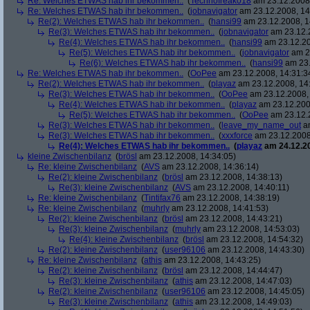
Re: Welches ETWAS hab ihr bekommen..
(
Technofreak018
am 23.12.2008,
Re: Welches ETWAS hab ihr bekommen..
(
jobnavigator
am 23.12.2008, 14
Re(2): Welches ETWAS hab ihr bekommen..
(
hansi99
am 23.12.2008, 1
Re(3): Welches ETWAS hab ihr bekommen..
(
jobnavigator
am 23.12.2
Re(4): Welches ETWAS hab ihr bekommen..
(
hansi99
am 23.12.20
Re(5): Welches ETWAS hab ihr bekommen..
(
jobnavigator
am 23
Re(6): Welches ETWAS hab ihr bekommen..
(
hansi99
am 23.
Re: Welches ETWAS hab ihr bekommen..
(
OoPee
am 23.12.2008, 14:31:3
Re(2): Welches ETWAS hab ihr bekommen..
(
playaz
am 23.12.2008, 14
Re(3): Welches ETWAS hab ihr bekommen..
(
OoPee
am 23.12.2008, 
Re(4): Welches ETWAS hab ihr bekommen..
(
playaz
am 23.12.200
Re(5): Welches ETWAS hab ihr bekommen..
(
OoPee
am 23.12.2
Re(3): Welches ETWAS hab ihr bekommen..
(
leave_my_name_out
am
Re(3): Welches ETWAS hab ihr bekommen..
(
xxxforce
am 23.12.2008
Re(4): Welches ETWAS hab ihr bekommen..
(
playaz
am 24.12.20
kleine Zwischenbilanz
(
brösl
am 23.12.2008, 14:34:05)
Re: kleine Zwischenbilanz
(
AVS
am 23.12.2008, 14:36:14)
Re(2): kleine Zwischenbilanz
(
brösl
am 23.12.2008, 14:38:13)
Re(3): kleine Zwischenbilanz
(
AVS
am 23.12.2008, 14:40:11)
Re: kleine Zwischenbilanz
(
Tintifax76
am 23.12.2008, 14:38:19)
Re: kleine Zwischenbilanz
(
muhrly
am 23.12.2008, 14:41:53)
Re(2): kleine Zwischenbilanz
(
brösl
am 23.12.2008, 14:43:21)
Re(3): kleine Zwischenbilanz
(
muhrly
am 23.12.2008, 14:53:03)
Re(4): kleine Zwischenbilanz
(
brösl
am 23.12.2008, 14:54:32)
Re(2): kleine Zwischenbilanz
(
user96106
am 23.12.2008, 14:43:30)
Re: kleine Zwischenbilanz
(
athis
am 23.12.2008, 14:43:25)
Re(2): kleine Zwischenbilanz
(
brösl
am 23.12.2008, 14:44:47)
Re(3): kleine Zwischenbilanz
(
athis
am 23.12.2008, 14:47:03)
Re(2): kleine Zwischenbilanz
(
user96106
am 23.12.2008, 14:45:05)
Re(3): kleine Zwischenbilanz
(
athis
am 23.12.2008, 14:49:03)