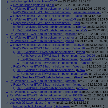
und schon gehts los
(
NoName2007
am 23.12.2008, 12:52:23)
Re: und schon gehts los
(
q.e.d.
am 23.12.2008, 13:02:43)
Re: Welches ETWAS hab ihr bekommen..
(
Mr L
am 23.12.2008, 12:57:00)
Re(2): Welches ETWAS hab ihr bekommen..
(
leave_my_name_out
am 2
Re(2): Welches ETWAS hab ihr bekommen..
(
Bucho
am 23.12.2008, 13:
Re: Welches ETWAS hab ihr bekommen..
(
nos2k5
am 23.12.2008, 12:57:5
Re(2): Welches ETWAS hab ihr bekommen..
(
Harti
am 23.12.2008, 12:5
Re(3): Welches ETWAS hab ihr bekommen..
(
Srv-02
am 23.12.2008, 
Re(3): Welches ETWAS hab ihr bekommen..
(
nos2k5
am 23.12.2008,
Re: Welches ETWAS hab ihr bekommen..
(
wasined
am 23.12.2008, 12:57:
Re: Welches ETWAS hab ihr bekommen..
(
adhoc
am 23.12.2008, 13:05:13
Re: Welches ETWAS hab ihr bekommen..
(
Weed
am 23.12.2008, 13:09:31
Re(2): Welches ETWAS hab ihr bekommen..
(
casey.w
am 23.12.2008, 1
Re(2): Welches ETWAS hab ihr bekommen..
(
schop18
am 23.12.2008, 1
Re(3): Welches ETWAS hab ihr bekommen..
(
Weed
am 23.12.2008, 1
Re(4): Welches ETWAS hab ihr bekommen..
(
user96106
am 23.12.
Re(4): Welches ETWAS hab ihr bekommen..
(
schop18
am 23.12.20
Re(4): Welches ETWAS hab ihr bekommen..
(
hansi99
am 23.12.20
Re(2): Welches ETWAS hab ihr bekommen..
(
Weed
am 23.12.2008, 13:
Re(3): Welches ETWAS hab ihr bekommen..
(
Marax
am 23.12.2008, 
Re(4): Welches ETWAS hab ihr bekommen..
(
Weed
am 23.12.2008
Re(2): Welches ETWAS hab ihr bekommen..
(
RevX
am 24.12.2008, 15
Re: Welches ETWAS hab ihr bekommen..
(
artner88
am 23.12.2008, 13:11:
Re(2): Welches ETWAS hab ihr bekommen..
(
xxandl
am 23.12.2008, 13
Re(3): Welches ETWAS hab ihr bekommen..
(
artner88
am 23.12.2008
Re: Welches ETWAS hab ihr bekommen..
(
Blacktronix
am 23.12.2008, 13:
Re: Welches ETWAS hab ihr bekommen..
(
User195329
am 23.12.2008, 13
Re(2): Welches ETWAS hab ihr bekommen..
(
hansi99
am 23.12.2008, 1
Logitech G5 Laser Mouse
(
muhrly
am 23.12.2008, 13:15:53)
Re: Logitech G5 Laser Mouse
(
Da Rookee
am 23.12.2008, 14:14:15)