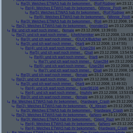
Re(3): Welches ETWAS hab ihr bekommen..
(
Rolf Rüdiger
am 23.12.
Re(4): Welches ETWAS hab ihr bekommen..
(
Winnie_Pooh
am 23.
Re(5): Welches ETWAS hab ihr bekommen..
(
Rolf Rüdiger
am 2
Re(6): Welches ETWAS hab ihr bekommen..
(
Winnie_Pooh
a
Re(3): Welches ETWAS hab ihr bekommen..
(
Roli
am 23.12.2008, 16
Re(2): Welches ETWAS hab ihr bekommen..
(
monster23
am 23.12.2008,
Re: und ich wart noch immer...
(
female
am 23.12.2008, 13:39:03)
Re(2): und ich wart noch immer...
(
chefchemiker
am 23.12.2008, 13:43:3
Re(3): und ich wart noch immer...
(
[DUCK]Butcher
am 23.12.2008, 13
Re(3): und ich wart noch immer...
(
Harti
am 23.12.2008, 13:47:55)
Re(4): und ich wart noch immer...
(
User284
am 23.12.2008, 13:51:
Re(5): und ich wart noch immer...
(
Diall
am 23.12.2008, 13:54:5
Re(6): und ich wart noch immer...
(
Harti
am 23.12.2008, 13:5
Re(7): und ich wart noch immer...
(
User284
am 23.12.2008
Re(6): und ich wart noch immer...
(
User284
am 23.12.2008, 1
Re(7): und ich wart noch immer...
(
Diall
am 23.12.2008, 14
Re(3): und ich wart noch immer...
(
female
am 23.12.2008, 13:59:41)
Re(2): und ich wart noch immer...
(
muhrly
am 23.12.2008, 13:48:56)
Re(3): und ich wart noch immer...
(
Harti
am 23.12.2008, 13:49:32)
Re(4): und ich wart noch immer...
(
user96106
am 23.12.2008, 13:5
Re(4): und ich wart noch immer...
(
muhrly
am 23.12.2008, 13:53:03
Re(3): und ich wart noch immer...
(
female
am 23.12.2008, 13:58:37)
Re: Welches ETWAS hab ihr bekommen..
(
Hardware_Crash
am 23.12.2008
Re(2): Welches ETWAS hab ihr bekommen..
(
X_Xtream
am 23.12.2008,
Re(3): Welches ETWAS hab ihr bekommen..
(
Hardware_Crash
am 23
Re(2): Welches ETWAS hab ihr bekommen..
(
taNero
am 23.12.2008, 13
Re(3): Welches ETWAS hab ihr bekommen..
(
Silent_Razr
am 23.12.2
Re(4): Welches ETWAS hab ihr bekommen..
(
taNero
am 23.12.200
Re(4): Welches ETWAS hab ihr bekommen..
(
Hardware_Crash
am 
Re: Welches ETWAS hab ihr bekommen..
(
Der Erziehungsberechtigte
am 2