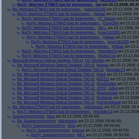
Re(3): Welches ETWAS hab ihr bekommen..
(
w114/115
am 23.12.20
Re(2): Welches ETWAS hab ihr bekommen..
(
gp
am 24.12.2008, 00:43
Re: Welches ETWAS hab ihr bekommen..
(
user182285
am 23.12.2008, 09
Re(2): Welches ETWAS hab ihr bekommen..
(
Akilae
am 23.12.2008, 09:
Re(3): Welches ETWAS hab ihr bekommen..
(
X_Xtream
am 23.12.200
Re(4): Welches ETWAS hab ihr bekommen..
(
User284
am 23.12.20
Re(3): Welches ETWAS hab ihr bekommen..
(
Mr L
am 23.12.2008, 09
Re(3): Welches ETWAS hab ihr bekommen..
(
user182285
am 23.12.2
Re(4): Welches ETWAS hab ihr bekommen..
(
Akilae
am 23.12.2008
Re(5): Welches ETWAS hab ihr bekommen..
(
user182285
am 23
Re(6): Welches ETWAS hab ihr bekommen..
(
Akilae
am 23.12
Re(3): Welches ETWAS hab ihr bekommen..
(
monster23
am 23.12.20
Re(3): Welches ETWAS hab ihr bekommen..
(
RoboCop
am 23.12.200
Microsoft Wireless Optical Desktop 700 v2
(
JC-Denton
am 23.12.2008, 09:
Re: Microsoft Wireless Optical Desktop 700 v2
(
playaz
am 23.12.2008, 0
Re(2): Microsoft Wireless Optical Desktop 700 v2
(
monster23
am 23.1
Re: Microsoft Wireless Optical Desktop 700 v2
(
Harti
am 23.12.2008, 09
Re: Microsoft Wireless Optical Desktop 700 v2
(
DD111
am 23.12.2008, 0
Re: Microsoft Wireless Optical Desktop 700 v2
(
KindGottes
am 23.12.200
Re: Microsoft Wireless Optical Desktop 700 v2 - DITO
(
athis
am 23.12.20
Re: Microsoft Wireless Optical Desktop 700 v2
(
flowminister
am 23.12.20
Re: Microsoft Wireless Optical Desktop 700 v2
(
Evildude
am 23.12.2008,
Re: Microsoft Wireless Optical Desktop 700 v2
(
nonametouse
am 23.12.
Re: Welches ETWAS hab ihr bekommen..
(
ddrobesch
am 23.12.2008, 09:4
Re(2): Welches ETWAS hab ihr bekommen..
(
monster23
am 23.12.2008,
Supperrrrrrrrrrrrrrrrr
(
dizo
am 23.12.2008, 09:48:09)
Re: Supperrrrrrrrrrrrrrrrr
(
ddrobesch
am 23.12.2008, 09:48:45)
Re(2): Supperrrrrrrrrrrrrrrrr
(
dizo
am 23.12.2008, 09:49:46)
Re(3): Supperrrrrrrrrrrrrrrrr
(
playaz
am 23.12.2008, 09:49:59)
Re(4): Supperrrrrrrrrrrrrrrrr
(
Mr L
am 23.12.2008, 09:50:09)