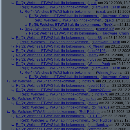
Re(2): Welches ETWAS hab ihr bekommen..
(
q.e.d.
am 23.12.2008, 13:
Re(3): Welches ETWAS hab ihr bekommen..
(
Hardware_Crash
am 23
Re(4): Welches ETWAS hab ihr bekommen..
(
q.e.d.
am 23.12.2008
Re(5): Welches ETWAS hab ihr bekommen..
(
Hardware_Crash
Re(6): Welches ETWAS hab ihr bekommen..
(
q.e.d.
am 23.12
Re(5): Welches ETWAS hab ihr bekommen..
(
RevX
am 24.12.
Re(4): Welches ETWAS hab ihr bekommen..
(
user96106
am 23.12.
Re(5): Welches ETWAS hab ihr bekommen..
(
Hardware_Crash
Re(2): Welches ETWAS hab ihr bekommen..
(
artner88
am 23.12.2008, 1
Re(3): Welches ETWAS hab ihr bekommen..
(
Hardware_Crash
am 23
Re(2): Welches ETWAS hab ihr bekommen..
(
X_Xtream
am 23.12.2008,
Re(2): Welches ETWAS hab ihr bekommen..
(
user96106
am 23.12.2008,
Re(2): Welches ETWAS hab ihr bekommen..
(
Marax
am 23.12.2008, 13:
Re(2): Welches ETWAS hab ihr bekommen..
(
rufus
am 23.12.2008, 13:3
Re(2): Welches ETWAS hab ihr bekommen..
(
Winnie_Pooh
am 23.12.20
Re(3): Welches ETWAS hab ihr bekommen..
(
Hardware_Crash
am 23
Re(4): Welches ETWAS hab ihr bekommen..
(
Winnie_Pooh
am 23.
Re(5): Welches ETWAS hab ihr bekommen..
(
Hardware_Crash
Re: Welches ETWAS hab ihr bekommen..
(
Tintifax76
am 23.12.2008, 13:35
Re(2): Welches ETWAS hab ihr bekommen..
(
user96106
am 23.12.2008,
Re(2): Welches ETWAS hab ihr bekommen..
(
Games2Game
am 23.12.2
Re(3): Welches ETWAS hab ihr bekommen..
(
Tintifax76
am 23.12.200
Re: Welches ETWAS hab ihr bekommen..
(
to_markus
am 23.12.2008, 13:3
Re(2): Welches ETWAS hab ihr bekommen..
(
Marax
am 23.12.2008, 13:
Re(3): Welches ETWAS hab ihr bekommen..
(
to_markus
am 23.12.20
Re: Welches ETWAS hab ihr bekommen..
(
Rolf Rüdiger
am 23.12.2008, 13
Re(2): Welches ETWAS hab ihr bekommen..
(
D_I_D_I
am 23.12.2008, 1
Re(3): Welches ETWAS hab ihr bekommen..
(
Rolf Rüdiger
am 23.12.
Re(2): Welches ETWAS hab ihr bekommen..
(
quasikonkav
am 23.12.200
Re(2): Welches ETWAS hab ihr bekommen..
(
xxxforce
am 23.12.2008, 1