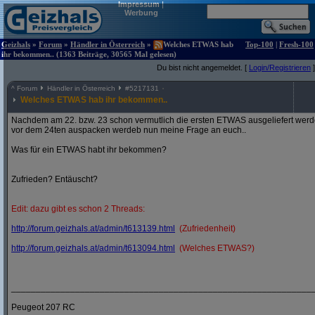
Impressum
|
Werbung
Geizhals
»
Forum
»
Händler in Österreich
»
Welches ETWAS hab
Top-100
|
Fresh-100
ihr bekommen.. (1363 Beiträge, 30565 Mal gelesen)
Du bist nicht angemeldet. [
Login/Registrieren
]
^
Forum
Händler in Österreich
#
5217131
Welches ETWAS hab ihr bekommen..
Nachdem am 22. bzw. 23 schon vermutlich die ersten ETWAS ausgeliefert werden
vor dem 24ten auspacken werdeb nun meine Frage an euch..
Was für ein ETWAS habt ihr bekommen?
Zufrieden? Entäuscht?
Edit: dazu gibt es schon 2 Threads:
http:/
/
forum.geizhals.at/
admin/
t613139.html
(Zufriedenheit)
http:/
/
forum.geizhals.at/
admin/
t613094.html
(Welches ETWAS?)
_____________________________________________________________
Peugeot 207 RC