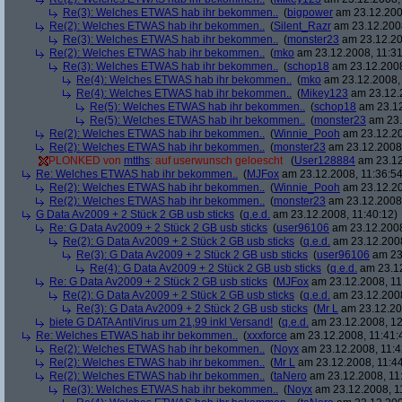
Re(3): Welches ETWAS hab ihr bekommen..
(
bigpower
am 23.12.200
Re(2): Welches ETWAS hab ihr bekommen..
(
Silent_Razr
am 23.12.2008
Re(3): Welches ETWAS hab ihr bekommen..
(
monster23
am 23.12.20
Re(2): Welches ETWAS hab ihr bekommen..
(
mko
am 23.12.2008, 11:31
Re(3): Welches ETWAS hab ihr bekommen..
(
schop18
am 23.12.2008
Re(4): Welches ETWAS hab ihr bekommen..
(
mko
am 23.12.2008, 
Re(4): Welches ETWAS hab ihr bekommen..
(
Mikey123
am 23.12.2
Re(5): Welches ETWAS hab ihr bekommen..
(
schop18
am 23.12
Re(5): Welches ETWAS hab ihr bekommen..
(
monster23
am 23.
Re(2): Welches ETWAS hab ihr bekommen..
(
Winnie_Pooh
am 23.12.20
Re(2): Welches ETWAS hab ihr bekommen..
(
monster23
am 23.12.2008,
PLONKED von
mtths
: auf userwunsch geloescht
(
User128884
am 23.12
Re: Welches ETWAS hab ihr bekommen..
(
MJFox
am 23.12.2008, 11:36:54
Re(2): Welches ETWAS hab ihr bekommen..
(
Winnie_Pooh
am 23.12.20
Re(2): Welches ETWAS hab ihr bekommen..
(
monster23
am 23.12.2008,
G Data Av2009 + 2 Stück 2 GB usb sticks
(
q.e.d.
am 23.12.2008, 11:40:12)
Re: G Data Av2009 + 2 Stück 2 GB usb sticks
(
user96106
am 23.12.2008
Re(2): G Data Av2009 + 2 Stück 2 GB usb sticks
(
q.e.d.
am 23.12.2008
Re(3): G Data Av2009 + 2 Stück 2 GB usb sticks
(
user96106
am 23.
Re(4): G Data Av2009 + 2 Stück 2 GB usb sticks
(
q.e.d.
am 23.12
Re: G Data Av2009 + 2 Stück 2 GB usb sticks
(
MJFox
am 23.12.2008, 11
Re(2): G Data Av2009 + 2 Stück 2 GB usb sticks
(
q.e.d.
am 23.12.2008
Re(3): G Data Av2009 + 2 Stück 2 GB usb sticks
(
Mr L
am 23.12.20
biete G DATA AntiVirus um 21,99 inkl Versand!
(
q.e.d.
am 23.12.2008, 12
Re: Welches ETWAS hab ihr bekommen..
(
xxxforce
am 23.12.2008, 11:41:
Re(2): Welches ETWAS hab ihr bekommen..
(
Noyx
am 23.12.2008, 11:4
Re(2): Welches ETWAS hab ihr bekommen..
(
Mr L
am 23.12.2008, 11:44
Re(2): Welches ETWAS hab ihr bekommen..
(
taNero
am 23.12.2008, 11
Re(3): Welches ETWAS hab ihr bekommen..
(
Noyx
am 23.12.2008, 1