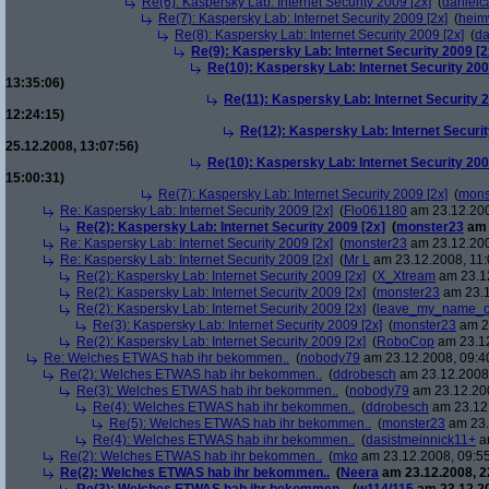
Re(6): Kaspersky Lab: Internet Security 2009 [2x]
(
danielc
Re(7): Kaspersky Lab: Internet Security 2009 [2x]
(
heim
Re(8): Kaspersky Lab: Internet Security 2009 [2x]
(
da
Re(9): Kaspersky Lab: Internet Security 2009 [2
Re(10): Kaspersky Lab: Internet Security 200
13:35:06)
Re(11): Kaspersky Lab: Internet Security 2
12:24:15)
Re(12): Kaspersky Lab: Internet Securit
25.12.2008, 13:07:56)
Re(10): Kaspersky Lab: Internet Security 200
15:00:31)
Re(7): Kaspersky Lab: Internet Security 2009 [2x]
(
mons
Re: Kaspersky Lab: Internet Security 2009 [2x]
(
Flo061180
am 23.12.200
Re(2): Kaspersky Lab: Internet Security 2009 [2x]
(
monster23
am 
Re: Kaspersky Lab: Internet Security 2009 [2x]
(
monster23
am 23.12.200
Re: Kaspersky Lab: Internet Security 2009 [2x]
(
Mr L
am 23.12.2008, 11:
Re(2): Kaspersky Lab: Internet Security 2009 [2x]
(
X_Xtream
am 23.12
Re(2): Kaspersky Lab: Internet Security 2009 [2x]
(
monster23
am 23.1
Re(2): Kaspersky Lab: Internet Security 2009 [2x]
(
leave_my_name_o
Re(3): Kaspersky Lab: Internet Security 2009 [2x]
(
monster23
am 23
Re(2): Kaspersky Lab: Internet Security 2009 [2x]
(
RoboCop
am 23.12
Re: Welches ETWAS hab ihr bekommen..
(
nobody79
am 23.12.2008, 09:4
Re(2): Welches ETWAS hab ihr bekommen..
(
ddrobesch
am 23.12.2008,
Re(3): Welches ETWAS hab ihr bekommen..
(
nobody79
am 23.12.200
Re(4): Welches ETWAS hab ihr bekommen..
(
ddrobesch
am 23.12.
Re(5): Welches ETWAS hab ihr bekommen..
(
monster23
am 23.
Re(4): Welches ETWAS hab ihr bekommen..
(
dasistmeinnick11+
am
Re(2): Welches ETWAS hab ihr bekommen..
(
mko
am 23.12.2008, 09:55
Re(2): Welches ETWAS hab ihr bekommen..
(
Neera
am 23.12.2008, 2