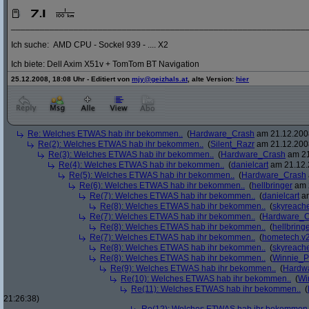
_____________________________________________________________
Ich suche: AMD CPU - Sockel 939 - .... X2
Ich biete: Dell Axim X51v + TomTom BT Navigation
25.12.2008, 18:08 Uhr - Editiert von
mjy@geizhals.at
, alte Version:
hier
Re: Welches ETWAS hab ihr bekommen..
(
Hardware_Crash
am 21.12.2008
Re(2): Welches ETWAS hab ihr bekommen..
(
Silent_Razr
am 21.12.2008
Re(3): Welches ETWAS hab ihr bekommen..
(
Hardware_Crash
am 21
Re(4): Welches ETWAS hab ihr bekommen..
(
danielcart
am 21.12.
Re(5): Welches ETWAS hab ihr bekommen..
(
Hardware_Crash
Re(6): Welches ETWAS hab ihr bekommen..
(
hellbringer
am 2
Re(7): Welches ETWAS hab ihr bekommen..
(
danielcart
am
Re(8): Welches ETWAS hab ihr bekommen..
(
skyreach
Re(7): Welches ETWAS hab ihr bekommen..
(
Hardware_C
Re(8): Welches ETWAS hab ihr bekommen..
(
hellbring
Re(7): Welches ETWAS hab ihr bekommen..
(
hometech.v2
Re(8): Welches ETWAS hab ihr bekommen..
(
skyreach
Re(8): Welches ETWAS hab ihr bekommen..
(
Winnie_
Re(9): Welches ETWAS hab ihr bekommen..
(
Hardw
Re(10): Welches ETWAS hab ihr bekommen..
(
Wi
Re(11): Welches ETWAS hab ihr bekommen..
(
21:26:38)