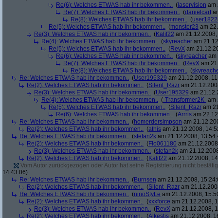
Re(6): Welches ETWAS hab ihr bekommen..
(
laservision
am 2
Re(7): Welches ETWAS hab ihr bekommen..
(
danielcart
am
Re(8): Welches ETWAS hab ihr bekommen..
(
user1822
Re(5): Welches ETWAS hab ihr bekommen..
(
monster23
am 22.
Re(3): Welches ETWAS hab ihr bekommen..
(
Kalif22
am 21.12.2008, 
Re(4): Welches ETWAS hab ihr bekommen..
(
skyreacher
am 21.12
Re(5): Welches ETWAS hab ihr bekommen..
(
RevX
am 21.12.20
Re(6): Welches ETWAS hab ihr bekommen..
(
skyreacher
am 
Re(7): Welches ETWAS hab ihr bekommen..
(
RevX
am 21.
Re(8): Welches ETWAS hab ihr bekommen..
(
skyreach
Re: Welches ETWAS hab ihr bekommen..
(
User195329
am 21.12.2008, 11
Re(2): Welches ETWAS hab ihr bekommen..
(
Silent_Razr
am 21.12.2008
Re(3): Welches ETWAS hab ihr bekommen..
(
User195329
am 21.12.2
Re(4): Welches ETWAS hab ihr bekommen..
(
-Transformer2K-
am 2
Re(5): Welches ETWAS hab ihr bekommen..
(
Silent_Razr
am 21
Re(6): Welches ETWAS hab ihr bekommen..
(
Arrris
am 22.12.
Re: Welches ETWAS hab ihr bekommen..
(
homerdersimpson
am 21.12.200
Re(2): Welches ETWAS hab ihr bekommen..
(
athis
am 21.12.2008, 14:5
Re: Welches ETWAS hab ihr bekommen..
(
stefan2k
am 21.12.2008, 13:54:
Re(2): Welches ETWAS hab ihr bekommen..
(
Flo061180
am 21.12.2008,
Re(3): Welches ETWAS hab ihr bekommen..
(
stefan2k
am 21.12.2008
Re(2): Welches ETWAS hab ihr bekommen..
(
Kalif22
am 21.12.2008, 14
Vom Autor zurückgezogen oder Autor hat seine Registrierung nicht bestätig
14:43:06)
Re: Welches ETWAS hab ihr bekommen..
(
Burnsen
am 21.12.2008, 15:24:
Re(2): Welches ETWAS hab ihr bekommen..
(
Silent_Razr
am 21.12.2008
Re: Welches ETWAS hab ihr bekommen..
(
ninoStyLe
am 21.12.2008, 15:5
Re(2): Welches ETWAS hab ihr bekommen..
(
xxxforce
am 21.12.2008, 1
Re(3): Welches ETWAS hab ihr bekommen..
(
RevX
am 21.12.2008, 1
Re(2): Welches ETWAS hab ihr bekommen..
(
Alkestis
am 21.12.2008, 1