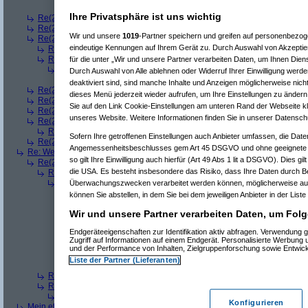
Re(8): Welches ETWAS hab ihr bekommen..
(
bono_d7
Ihre Privatsphäre ist uns wichtig
Re(2): Welches ETWAS hab ihr bekommen..
(
q.e.d.
am 23.12.2008, 08:
Re(2): Welches ETWAS hab ihr bekommen..
(
Roli
am 23.12.2008, 08:59
Wir und unsere
1019
-Partner speichern und greifen auf personenbezo
Re(2): Welches ETWAS hab ihr bekommen..
(
bart99
am 23.12.2008, 09:
eindeutige Kennungen auf Ihrem Gerät zu. Durch Auswahl von Akzeptier
Re(3): Welches ETWAS hab ihr bekommen..
(
playaz
am 23.12.2008, 
Re(3): Welches ETWAS hab ihr bekommen..
(
monster23
am 23.12.20
für die unter „Wir und unsere Partner verarbeiten Daten, um Ihnen Dien
Re(4): Welches ETWAS hab ihr bekommen..
(
bart99
am 23.12.2008
Durch Auswahl von Alle ablehnen oder Widerruf Ihrer Einwilligung werde
Re(5): Welches ETWAS hab ihr bekommen..
(
monster23
am 23.
deaktiviert sind, sind manche Inhalte und Anzeigen möglicherweise nicht
Re(2): Welches ETWAS hab ihr bekommen..
(
female
am 23.12.2008, 09
dieses Menü jederzeit wieder aufrufen, um Ihre Einstellungen zu ändern 
Re(2): Welches ETWAS hab ihr bekommen..
(
User6465
am 23.12.2008,
Sie auf den Link Cookie-Einstellungen am unteren Rand der Webseite kli
Re(2): Welches ETWAS hab ihr bekommen..
(
playaz
am 23.12.2008, 09
unseres Website. Weitere Informationen finden Sie in unserer Datensch
Re(2): Welches ETWAS hab ihr bekommen..
(
Ardjan
am 23.12.2008, 09
Re(3): Welches ETWAS hab ihr bekommen..
(
monster23
am 23.12.20
Sofern Ihre getroffenen Einstellungen auch Anbieter umfassen, die Daten
Re(2): Welches ETWAS hab ihr bekommen..
(
User284
am 23.12.2008, 1
Angemessenheitsbeschlusses gem Art 45 DSGVO und ohne geeignete G
Re: Welches ETWAS hab ihr bekommen..
(
Diall
am 23.12.2008, 09:01:20)
so gilt Ihre Einwilligung auch hierfür (Art 49 Abs 1 lit a DSGVO). Dies gi
Re(2): Welches ETWAS hab ihr bekommen..
(
ddrobesch
am 23.12.2008,
die USA. Es besteht insbesondere das Risiko, dass Ihre Daten durch B
Re(3): Welches ETWAS hab ihr bekommen..
(
q.e.d.
am 23.12.2008, 0
Re(4): Welches ETWAS hab ihr bekommen..
(
Games2Game
am 23
Überwachungszwecken verarbeitet werden können, möglicherweise auc
Re(5): Welches ETWAS hab ihr bekommen..
(
ddrobesch
am 23.
können Sie abstellen, in dem Sie bei dem jeweiligen Anbieter in der Liste
Re(6): Welches ETWAS hab ihr bekommen..
(
q.e.d.
am 23.12
Wir und unsere Partner verarbeiten Daten, um Folg
Re(5): Welches ETWAS hab ihr bekommen..
(
q.e.d.
am 23.12.20
Re(6): Welches ETWAS hab ihr bekommen..
(
Games2Game
Endgeräteeigenschaften zur Identifikation aktiv abfragen. Verwendung 
Re(7): Welches ETWAS hab ihr bekommen..
(
q.e.d.
am 23.
Zugriff auf Informationen auf einem Endgerät. Personalisierte Werbung
Re(8): Welches ETWAS hab ihr bekommen..
(
Games2
und der Performance von Inhalten, Zielgruppenforschung sowie Entwic
Re(9): Welches ETWAS hab ihr bekommen..
(
q.e.d.
a
Liste der Partner (Lieferanten)
Re(5): Welches ETWAS hab ihr bekommen..
(
monster23
am 23.
Re(3): Welches ETWAS hab ihr bekommen..
(
Diall
am 23.12.2008, 09
Re(3): Welches ETWAS hab ihr bekommen..
(
Madler
am 23.12.2008, 
Re(4): Welches ETWAS hab ihr bekommen..
(
Games2Game
am 23
Konfigurieren
Mein etwas
(
Winnie_Pooh
am 23.12.2008, 09:12:01)