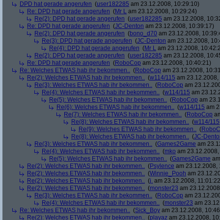
DPD hat gerade angerufen
(
user182285
am 23.12.2008, 10:29:10)
Re: DPD hat gerade angerufen
(
Mr L
am 23.12.2008, 10:29:24)
Re(2): DPD hat gerade angerufen
(
user182285
am 23.12.2008, 10:3
Re: DPD hat gerade angerufen
(
JC-Denton
am 23.12.2008, 10:39:17)
Re(2): DPD hat gerade angerufen
(
bono_d70
am 23.12.2008, 10:39:
Re(3): DPD hat gerade angerufen
(
JC-Denton
am 23.12.2008, 10:
Re(4): DPD hat gerade angerufen
(
Mr L
am 23.12.2008, 10:42:
Re(2): DPD hat gerade angerufen
(
user182285
am 23.12.2008, 10:4
Re: DPD hat gerade angerufen
(
RoboCop
am 23.12.2008, 10:40:21)
Re: Welches ETWAS hab ihr bekommen..
(
RoboCop
am 23.12.2008, 10:31
Re(2): Welches ETWAS hab ihr bekommen..
(
w114/115
am 23.12.2008, 
Re(3): Welches ETWAS hab ihr bekommen..
(
RoboCop
am 23.12.200
Re(4): Welches ETWAS hab ihr bekommen..
(
w114/115
am 23.12.2
Re(5): Welches ETWAS hab ihr bekommen..
(
RoboCop
am 23.1
Re(6): Welches ETWAS hab ihr bekommen..
(
w114/115
am 23
Re(7): Welches ETWAS hab ihr bekommen..
(
RoboCop
am
Re(8): Welches ETWAS hab ihr bekommen..
(
w114/115
Re(9): Welches ETWAS hab ihr bekommen..
(
RoboC
Re(8): Welches ETWAS hab ihr bekommen..
(
JC-Dento
Re(3): Welches ETWAS hab ihr bekommen..
(
Games2Game
am 23.12
Re(4): Welches ETWAS hab ihr bekommen..
(
mko
am 23.12.2008, 
Re(5): Welches ETWAS hab ihr bekommen..
(
Games2Game
am 
Re(2): Welches ETWAS hab ihr bekommen..
(
Psylence
am 23.12.2008, 
Re(2): Welches ETWAS hab ihr bekommen..
(
Winnie_Pooh
am 23.12.20
Re(2): Welches ETWAS hab ihr bekommen..
(
j.
am 23.12.2008, 11:01:22
Re(2): Welches ETWAS hab ihr bekommen..
(
monster23
am 23.12.2008,
Re(3): Welches ETWAS hab ihr bekommen..
(
RoboCop
am 23.12.200
Re(4): Welches ETWAS hab ihr bekommen..
(
monster23
am 23.12.
Re: Welches ETWAS hab ihr bekommen..
(
Sick_Boy
am 23.12.2008, 10:46
Re(2): Welches ETWAS hab ihr bekommen..
(
playaz
am 23.12.2008, 10