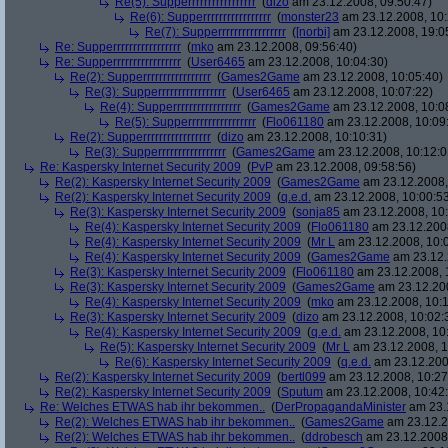
Re(5): Supperrrrrrrrrrrrrrrrr
(
dizo
am 23.12.2008, 09:50:47)
Re(6): Supperrrrrrrrrrrrrrrrr
(
monster23
am 23.12.2008, 10:
Re(7): Supperrrrrrrrrrrrrrrrr
(
[norbi]
am 23.12.2008, 19:0
Re: Supperrrrrrrrrrrrrrrrr
(
mko
am 23.12.2008, 09:56:40)
Re: Supperrrrrrrrrrrrrrrrr
(
User6465
am 23.12.2008, 10:04:30)
Re(2): Supperrrrrrrrrrrrrrrrr
(
Games2Game
am 23.12.2008, 10:05:40)
Re(3): Supperrrrrrrrrrrrrrrrr
(
User6465
am 23.12.2008, 10:07:22)
Re(4): Supperrrrrrrrrrrrrrrrr
(
Games2Game
am 23.12.2008, 10:0
Re(5): Supperrrrrrrrrrrrrrrrr
(
Flo061180
am 23.12.2008, 10:09
Re(2): Supperrrrrrrrrrrrrrrrr
(
dizo
am 23.12.2008, 10:10:31)
Re(3): Supperrrrrrrrrrrrrrrrr
(
Games2Game
am 23.12.2008, 10:12:0
Re: Kaspersky Internet Security 2009
(
PvP
am 23.12.2008, 09:58:56)
Re(2): Kaspersky Internet Security 2009
(
Games2Game
am 23.12.2008,
Re(2): Kaspersky Internet Security 2009
(
q.e.d.
am 23.12.2008, 10:00:5
Re(3): Kaspersky Internet Security 2009
(
sonja85
am 23.12.2008, 10:
Re(4): Kaspersky Internet Security 2009
(
Flo061180
am 23.12.2008
Re(4): Kaspersky Internet Security 2009
(
Mr L
am 23.12.2008, 10:
Re(4): Kaspersky Internet Security 2009
(
Games2Game
am 23.12.
Re(3): Kaspersky Internet Security 2009
(
Flo061180
am 23.12.2008, 
Re(3): Kaspersky Internet Security 2009
(
Games2Game
am 23.12.200
Re(4): Kaspersky Internet Security 2009
(
mko
am 23.12.2008, 10:1
Re(3): Kaspersky Internet Security 2009
(
dizo
am 23.12.2008, 10:02:
Re(4): Kaspersky Internet Security 2009
(
q.e.d.
am 23.12.2008, 10
Re(5): Kaspersky Internet Security 2009
(
Mr L
am 23.12.2008, 1
Re(6): Kaspersky Internet Security 2009
(
q.e.d.
am 23.12.200
Re(2): Kaspersky Internet Security 2009
(
bertl099
am 23.12.2008, 10:27
Re(2): Kaspersky Internet Security 2009
(
Sputum
am 23.12.2008, 10:42
Re: Welches ETWAS hab ihr bekommen..
(
DerPropagandaMinister
am 23.1
Re(2): Welches ETWAS hab ihr bekommen..
(
Games2Game
am 23.12.2
Re(2): Welches ETWAS hab ihr bekommen..
(
ddrobesch
am 23.12.2008,