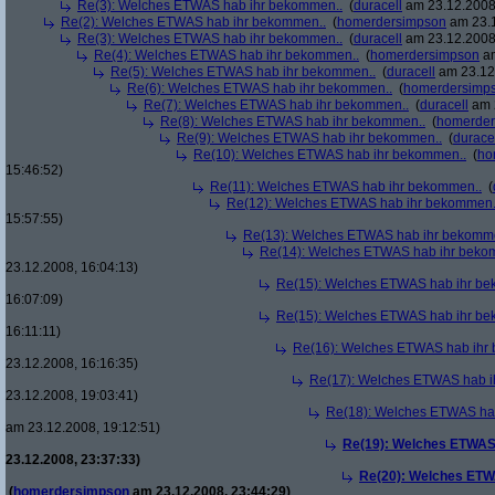
Re(3): Welches ETWAS hab ihr bekommen..
(
duracell
am 23.12.2008,
Re(2): Welches ETWAS hab ihr bekommen..
(
homerdersimpson
am 23.1
Re(3): Welches ETWAS hab ihr bekommen..
(
duracell
am 23.12.2008,
Re(4): Welches ETWAS hab ihr bekommen..
(
homerdersimpson
am
Re(5): Welches ETWAS hab ihr bekommen..
(
duracell
am 23.12.
Re(6): Welches ETWAS hab ihr bekommen..
(
homerdersimp
Re(7): Welches ETWAS hab ihr bekommen..
(
duracell
am 2
Re(8): Welches ETWAS hab ihr bekommen..
(
homerder
Re(9): Welches ETWAS hab ihr bekommen..
(
durace
Re(10): Welches ETWAS hab ihr bekommen..
(
ho
15:46:52)
Re(11): Welches ETWAS hab ihr bekommen..
(
Re(12): Welches ETWAS hab ihr bekommen.
15:57:55)
Re(13): Welches ETWAS hab ihr bekomm
Re(14): Welches ETWAS hab ihr beko
23.12.2008, 16:04:13)
Re(15): Welches ETWAS hab ihr be
16:07:09)
Re(15): Welches ETWAS hab ihr be
16:11:11)
Re(16): Welches ETWAS hab ihr
23.12.2008, 16:16:35)
Re(17): Welches ETWAS hab i
23.12.2008, 19:03:41)
Re(18): Welches ETWAS ha
am 23.12.2008, 19:12:51)
Re(19): Welches ETWAS
23.12.2008, 23:37:33)
Re(20): Welches ETW
(
homerdersimpson
am 23.12.2008, 23:44:29)