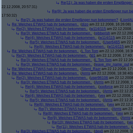
Re(11): Ja was haben die ersten Empfänge
22.12.2008, 20:57:31)
Re(9): Ja was haben die ersten Empfänger nun
17:50:32)
Re(2): Ja was haben die ersten Empfänger nun bekommen?
(
Lion[A
Re: Welches ETWAS hab ihr bekommen..
(
dizo
am 22.12.2008, 16:26:08)
Re(2): Welches ETWAS hab ihr bekommen..
(
w114/115
am 22.12.2008, 
Re(3): Welches ETWAS hab ihr bekommen..
(
gibberish
am 22.12.200
Re(4): Welches ETWAS hab ihr bekommen..
(
w114/115
am 22.12.2
Re(5): Welches ETWAS hab ihr bekommen..
(
User6465
am 22.1
Re(6): Welches ETWAS hab ihr bekommen..
(
w114/115
am 22
Re: Welches ETWAS hab ihr bekommen..
(
L.Ton Tom
am 22.12.2008, 16:3
Re(2): Welches ETWAS hab ihr bekommen..
(
td1
am 22.12.2008, 17:40:
Re(3): Welches ETWAS hab ihr bekommen..
(
L.Ton Tom
am 22.12.200
Re(3): Welches ETWAS hab ihr bekommen..
(
leave_my_name_out
am
Re: Welches ETWAS hab ihr bekommen..
(
Silent_Razr
am 22.12.2008, 17:
Re: Welches ETWAS hab ihr bekommen..
(
Arrris
am 22.12.2008, 18:38:40)
Re(2): Welches ETWAS hab ihr bekommen..
(
user96106
am 22.12.2008,
Re(3): Welches ETWAS hab ihr bekommen..
(
Arrris
am 22.12.2008, 1
Re(4): Welches ETWAS hab ihr bekommen..
(
xxxforce
am 22.12.20
Re(5): Welches ETWAS hab ihr bekommen..
(
Arrris
am 22.12.20
Re(4): Welches ETWAS hab ihr bekommen..
(
vex
am 22.12.2008, 
Re(5): Welches ETWAS hab ihr bekommen..
(
Arrris
am 22.12.20
Re(6): Welches ETWAS hab ihr bekommen..
(
vex
am 22.12.2
Re(7): Welches ETWAS hab ihr bekommen..
(
Arrris
am 22.
Re(8): Welches ETWAS hab ihr bekommen..
(
vex
am 22
Re(9): Welches ETWAS hab ihr bekommen..
(
Arrris
a
Re(10): Welches ETWAS hab ihr bekommen..
(
ve
Re(11): Welches ETWAS hab ihr bekommen..
(
Re(3): Welches ETWAS hab ihr bekommen..
(
dev0
am 22.12.2008, 1