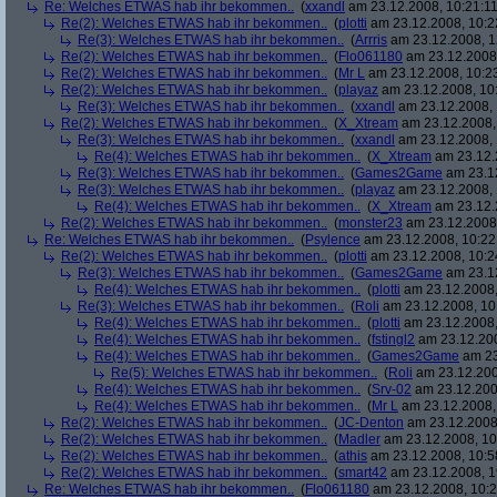
Re: Welches ETWAS hab ihr bekommen..
(
xxandl
am 23.12.2008, 10:21:11
Re(2): Welches ETWAS hab ihr bekommen..
(
plotti
am 23.12.2008, 10:2
Re(3): Welches ETWAS hab ihr bekommen..
(
Arrris
am 23.12.2008, 1
Re(2): Welches ETWAS hab ihr bekommen..
(
Flo061180
am 23.12.2008,
Re(2): Welches ETWAS hab ihr bekommen..
(
Mr L
am 23.12.2008, 10:2
Re(2): Welches ETWAS hab ihr bekommen..
(
playaz
am 23.12.2008, 10
Re(3): Welches ETWAS hab ihr bekommen..
(
xxandl
am 23.12.2008, 
Re(2): Welches ETWAS hab ihr bekommen..
(
X_Xtream
am 23.12.2008,
Re(3): Welches ETWAS hab ihr bekommen..
(
xxandl
am 23.12.2008, 
Re(4): Welches ETWAS hab ihr bekommen..
(
X_Xtream
am 23.12.
Re(3): Welches ETWAS hab ihr bekommen..
(
Games2Game
am 23.12
Re(3): Welches ETWAS hab ihr bekommen..
(
playaz
am 23.12.2008, 
Re(4): Welches ETWAS hab ihr bekommen..
(
X_Xtream
am 23.12.
Re(2): Welches ETWAS hab ihr bekommen..
(
monster23
am 23.12.2008,
Re: Welches ETWAS hab ihr bekommen..
(
Psylence
am 23.12.2008, 10:22
Re(2): Welches ETWAS hab ihr bekommen..
(
plotti
am 23.12.2008, 10:2
Re(3): Welches ETWAS hab ihr bekommen..
(
Games2Game
am 23.12
Re(4): Welches ETWAS hab ihr bekommen..
(
plotti
am 23.12.2008,
Re(3): Welches ETWAS hab ihr bekommen..
(
Roli
am 23.12.2008, 10
Re(4): Welches ETWAS hab ihr bekommen..
(
plotti
am 23.12.2008,
Re(4): Welches ETWAS hab ihr bekommen..
(
fstingl2
am 23.12.200
Re(4): Welches ETWAS hab ihr bekommen..
(
Games2Game
am 23
Re(5): Welches ETWAS hab ihr bekommen..
(
Roli
am 23.12.200
Re(4): Welches ETWAS hab ihr bekommen..
(
Srv-02
am 23.12.200
Re(4): Welches ETWAS hab ihr bekommen..
(
Mr L
am 23.12.2008,
Re(2): Welches ETWAS hab ihr bekommen..
(
JC-Denton
am 23.12.2008,
Re(2): Welches ETWAS hab ihr bekommen..
(
Madler
am 23.12.2008, 10
Re(2): Welches ETWAS hab ihr bekommen..
(
athis
am 23.12.2008, 10:5
Re(2): Welches ETWAS hab ihr bekommen..
(
smart42
am 23.12.2008, 1
Re: Welches ETWAS hab ihr bekommen..
(
Flo061180
am 23.12.2008, 10:2