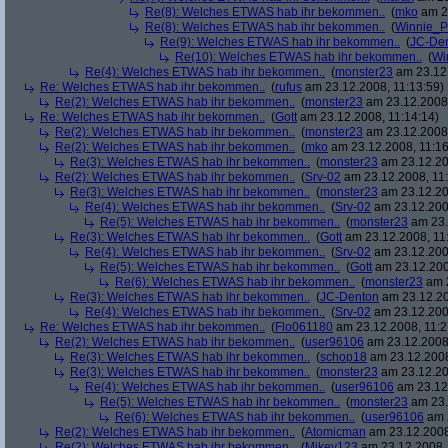
Re(8): Welches ETWAS hab ihr bekommen..
(
mko
am 23
Re(8): Welches ETWAS hab ihr bekommen..
(
Winnie_
Re(9): Welches ETWAS hab ihr bekommen..
(
JC-De
Re(10): Welches ETWAS hab ihr bekommen..
(
Wi
Re(4): Welches ETWAS hab ihr bekommen..
(
monster23
am 23.12.
Re: Welches ETWAS hab ihr bekommen..
(
rufus
am 23.12.2008, 11:13:59)
Re(2): Welches ETWAS hab ihr bekommen..
(
monster23
am 23.12.2008,
Re: Welches ETWAS hab ihr bekommen..
(
Gott
am 23.12.2008, 11:14:14)
Re(2): Welches ETWAS hab ihr bekommen..
(
monster23
am 23.12.2008,
Re(2): Welches ETWAS hab ihr bekommen..
(
mko
am 23.12.2008, 11:16
Re(3): Welches ETWAS hab ihr bekommen..
(
monster23
am 23.12.20
Re(2): Welches ETWAS hab ihr bekommen..
(
Srv-02
am 23.12.2008, 11:
Re(3): Welches ETWAS hab ihr bekommen..
(
monster23
am 23.12.20
Re(4): Welches ETWAS hab ihr bekommen..
(
Srv-02
am 23.12.2008
Re(5): Welches ETWAS hab ihr bekommen..
(
monster23
am 23.
Re(3): Welches ETWAS hab ihr bekommen..
(
Gott
am 23.12.2008, 11
Re(4): Welches ETWAS hab ihr bekommen..
(
Srv-02
am 23.12.2008
Re(5): Welches ETWAS hab ihr bekommen..
(
Gott
am 23.12.200
Re(6): Welches ETWAS hab ihr bekommen..
(
monster23
am 2
Re(3): Welches ETWAS hab ihr bekommen..
(
JC-Denton
am 23.12.20
Re(4): Welches ETWAS hab ihr bekommen..
(
Srv-02
am 23.12.2008
Re: Welches ETWAS hab ihr bekommen..
(
Flo061180
am 23.12.2008, 11:2
Re(2): Welches ETWAS hab ihr bekommen..
(
user96106
am 23.12.2008,
Re(3): Welches ETWAS hab ihr bekommen..
(
schop18
am 23.12.2008
Re(3): Welches ETWAS hab ihr bekommen..
(
monster23
am 23.12.20
Re(4): Welches ETWAS hab ihr bekommen..
(
user96106
am 23.12.
Re(5): Welches ETWAS hab ihr bekommen..
(
monster23
am 23.
Re(6): Welches ETWAS hab ihr bekommen..
(
user96106
am 2
Re(2): Welches ETWAS hab ihr bekommen..
(
Atomicman
am 23.12.2008
Re(2): Welches ETWAS hab ihr bekommen..
(
Mikey123
am 23.12.2008, 