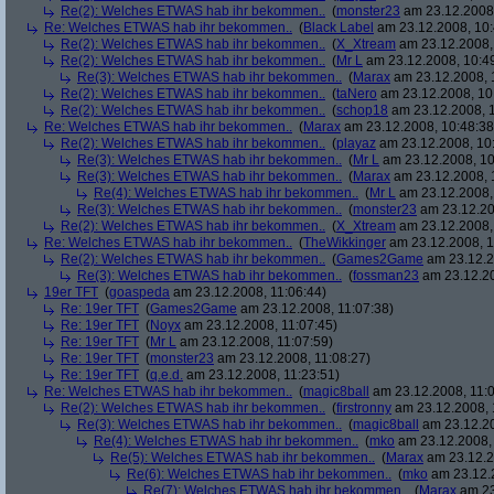
Re(2): Welches ETWAS hab ihr bekommen..
(
monster23
am 23.12.2008,
Re: Welches ETWAS hab ihr bekommen..
(
Black Label
am 23.12.2008, 10:
Re(2): Welches ETWAS hab ihr bekommen..
(
X_Xtream
am 23.12.2008,
Re(2): Welches ETWAS hab ihr bekommen..
(
Mr L
am 23.12.2008, 10:4
Re(3): Welches ETWAS hab ihr bekommen..
(
Marax
am 23.12.2008, 
Re(2): Welches ETWAS hab ihr bekommen..
(
taNero
am 23.12.2008, 10
Re(2): Welches ETWAS hab ihr bekommen..
(
schop18
am 23.12.2008, 1
Re: Welches ETWAS hab ihr bekommen..
(
Marax
am 23.12.2008, 10:48:38
Re(2): Welches ETWAS hab ihr bekommen..
(
playaz
am 23.12.2008, 10
Re(3): Welches ETWAS hab ihr bekommen..
(
Mr L
am 23.12.2008, 10
Re(3): Welches ETWAS hab ihr bekommen..
(
Marax
am 23.12.2008, 
Re(4): Welches ETWAS hab ihr bekommen..
(
Mr L
am 23.12.2008,
Re(3): Welches ETWAS hab ihr bekommen..
(
monster23
am 23.12.20
Re(2): Welches ETWAS hab ihr bekommen..
(
X_Xtream
am 23.12.2008,
Re: Welches ETWAS hab ihr bekommen..
(
TheWikkinger
am 23.12.2008, 1
Re(2): Welches ETWAS hab ihr bekommen..
(
Games2Game
am 23.12.2
Re(3): Welches ETWAS hab ihr bekommen..
(
fossman23
am 23.12.20
19er TFT
(
goaspeda
am 23.12.2008, 11:06:44)
Re: 19er TFT
(
Games2Game
am 23.12.2008, 11:07:38)
Re: 19er TFT
(
Noyx
am 23.12.2008, 11:07:45)
Re: 19er TFT
(
Mr L
am 23.12.2008, 11:07:59)
Re: 19er TFT
(
monster23
am 23.12.2008, 11:08:27)
Re: 19er TFT
(
q.e.d.
am 23.12.2008, 11:23:51)
Re: Welches ETWAS hab ihr bekommen..
(
magic8ball
am 23.12.2008, 11:0
Re(2): Welches ETWAS hab ihr bekommen..
(
firstronny
am 23.12.2008, 
Re(3): Welches ETWAS hab ihr bekommen..
(
magic8ball
am 23.12.20
Re(4): Welches ETWAS hab ihr bekommen..
(
mko
am 23.12.2008, 
Re(5): Welches ETWAS hab ihr bekommen..
(
Marax
am 23.12.2
Re(6): Welches ETWAS hab ihr bekommen..
(
mko
am 23.12.2
Re(7): Welches ETWAS hab ihr bekommen..
(
Marax
am 23