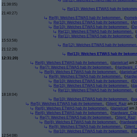
Re(12): Welches ETWAS hab ihr bekommen.
21:38:05)
Re(13): Welches ETWAS hab ihr bekomm
21:40:27)
Re(9): Welches ETWAS hab ihr bekommen..
(
homete
Re(10): Welches ETWAS hab ihr bekommen..
(
Arr
Re(10): Welches ETWAS hab ihr bekommen..
(
De
Re(11): Welches ETWAS hab ihr bekommen..
(
Re(11): Welches ETWAS hab ihr bekommen..
(
15:53:58)
Re(12): Welches ETWAS hab ihr bekommen.
21:12:28)
Re(13): Welches ETWAS hab ihr bekom
12:31:20)
Re(6): Welches ETWAS hab ihr bekommen..
(
danielcart
am 2
Re(7): Welches ETWAS hab ihr bekommen..
(
Hardware_C
Re(8): Welches ETWAS hab ihr bekommen..
(
danielcar
Re(9): Welches ETWAS hab ihr bekommen..
(
Hardw
Re(10): Welches ETWAS hab ihr bekommen..
(
[D
Re(10): Welches ETWAS hab ihr bekommen..
(
da
Re(11): Welches ETWAS hab ihr bekommen..
(
18:18:04)
Re(10): Welches ETWAS hab ihr bekommen..
(
bo
Re(5): Welches ETWAS hab ihr bekommen..
(
Silent_Razr
am 21
Re(6): Welches ETWAS hab ihr bekommen..
(
danielcart
am 2
Re(6): Welches ETWAS hab ihr bekommen..
(
Hardware_Cra
Re(7): Welches ETWAS hab ihr bekommen..
(
Silent_Razr
Re(8): Welches ETWAS hab ihr bekommen..
(
Hardwar
Re(9): Welches ETWAS hab ihr bekommen..
(
Silent
Re(10): Welches ETWAS hab ihr bekommen..
(
Ha
12:54:08)