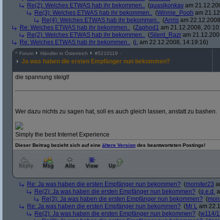
Re(2): Welches ETWAS hab ihr bekommen..
(
quasikonkav
am 21.12.200
Re(3): Welches ETWAS hab ihr bekommen..
(
Winnie_Pooh
am 21.12.
Re(4): Welches ETWAS hab ihr bekommen..
(
Arrris
am 22.12.2008,
Re: Welches ETWAS hab ihr bekommen..
(
Zaphod1
am 21.12.2008, 20:10
Re(2): Welches ETWAS hab ihr bekommen..
(
Silent_Razr
am 21.12.2008
Re: Welches ETWAS hab ihr bekommen..
(
j.
am 22.12.2008, 14:19:16)
^
Forum
Händler in Österreich
#
5210119
Ja was haben die ersten Empfänger nun bekommen?
die spannung steigt!
Wer dazu nichts zu sagen hat, soll es auch gleich lassen, anstatt zu bashen.
Simply the best Internet Experience
Dieser Beitrag bezieht sich auf eine
ältere Version
des beantworteten Postings!
Re: Ja was haben die ersten Empfänger nun bekommen?
(
monster23
am
Re(2): Ja was haben die ersten Empfänger nun bekommen?
(
q.e.d.
a
Re(3): Ja was haben die ersten Empfänger nun bekommen?
(
mon
Re: Ja was haben die ersten Empfänger nun bekommen?
(
Mr L
am 22.1
Re(2): Ja was haben die ersten Empfänger nun bekommen?
(
w114/1