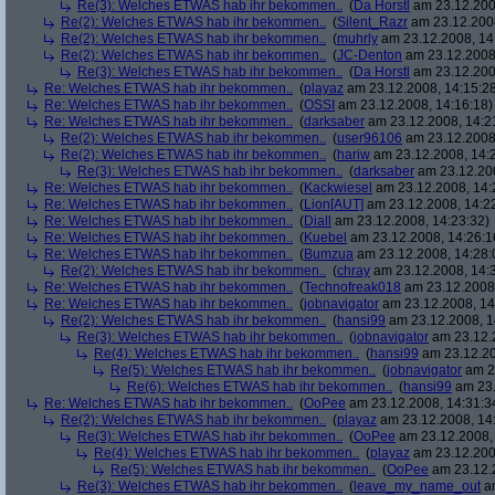
Re(3): Welches ETWAS hab ihr bekommen..
(
Da Horstl
am 23.12.200
Re(2): Welches ETWAS hab ihr bekommen..
(
Silent_Razr
am 23.12.2008
Re(2): Welches ETWAS hab ihr bekommen..
(
muhrly
am 23.12.2008, 14
Re(2): Welches ETWAS hab ihr bekommen..
(
JC-Denton
am 23.12.2008,
Re(3): Welches ETWAS hab ihr bekommen..
(
Da Horstl
am 23.12.200
Re: Welches ETWAS hab ihr bekommen..
(
playaz
am 23.12.2008, 14:15:2
Re: Welches ETWAS hab ihr bekommen..
(
OSSI
am 23.12.2008, 14:16:18)
Re: Welches ETWAS hab ihr bekommen..
(
darksaber
am 23.12.2008, 14:2
Re(2): Welches ETWAS hab ihr bekommen..
(
user96106
am 23.12.2008,
Re(2): Welches ETWAS hab ihr bekommen..
(
hariw
am 23.12.2008, 14:
Re(3): Welches ETWAS hab ihr bekommen..
(
darksaber
am 23.12.200
Re: Welches ETWAS hab ihr bekommen..
(
Kackwiesel
am 23.12.2008, 14:
Re: Welches ETWAS hab ihr bekommen..
(
Lion[AUT]
am 23.12.2008, 14:2
Re: Welches ETWAS hab ihr bekommen..
(
Diall
am 23.12.2008, 14:23:32)
Re: Welches ETWAS hab ihr bekommen..
(
Kuebel
am 23.12.2008, 14:26:1
Re: Welches ETWAS hab ihr bekommen..
(
Bumzua
am 23.12.2008, 14:28:
Re(2): Welches ETWAS hab ihr bekommen..
(
chray
am 23.12.2008, 14:
Re: Welches ETWAS hab ihr bekommen..
(
Technofreak018
am 23.12.2008,
Re: Welches ETWAS hab ihr bekommen..
(
jobnavigator
am 23.12.2008, 14
Re(2): Welches ETWAS hab ihr bekommen..
(
hansi99
am 23.12.2008, 1
Re(3): Welches ETWAS hab ihr bekommen..
(
jobnavigator
am 23.12.2
Re(4): Welches ETWAS hab ihr bekommen..
(
hansi99
am 23.12.20
Re(5): Welches ETWAS hab ihr bekommen..
(
jobnavigator
am 23
Re(6): Welches ETWAS hab ihr bekommen..
(
hansi99
am 23.
Re: Welches ETWAS hab ihr bekommen..
(
OoPee
am 23.12.2008, 14:31:3
Re(2): Welches ETWAS hab ihr bekommen..
(
playaz
am 23.12.2008, 14
Re(3): Welches ETWAS hab ihr bekommen..
(
OoPee
am 23.12.2008, 
Re(4): Welches ETWAS hab ihr bekommen..
(
playaz
am 23.12.200
Re(5): Welches ETWAS hab ihr bekommen..
(
OoPee
am 23.12.2
Re(3): Welches ETWAS hab ihr bekommen..
(
leave_my_name_out
am