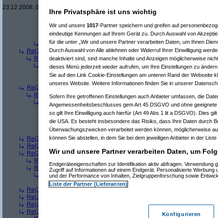
Re(5): Welches ETWAS hab ihr bekommen..
(
Oliver_nur echt mi
23.12.2008, 09:10:10)
Ihre Privatsphäre ist uns wichtig
Re(6): Welches ETWAS hab ihr bekommen..
(
Srv-02
am 23.1
Re(7): Welches ETWAS hab ihr bekommen..
(
monster23
a
Wir und unsere
1017
-Partner speichern und greifen auf personenbezo
Re(8): Welches ETWAS hab ihr bekommen..
(
Srv-02
am
eindeutige Kennungen auf Ihrem Gerät zu. Durch Auswahl von Akzeptier
Re(9): Welches ETWAS hab ihr bekommen..
(
monst
für die unter „Wir und unsere Partner verarbeiten Daten, um Ihnen Dien
Re(4): Welches ETWAS hab ihr bekommen..
(
Alkestis
am 23.12.20
Durch Auswahl von Alle ablehnen oder Widerruf Ihrer Einwilligung werde
Re(2): Welches ETWAS hab ihr bekommen..
(
Srv-02
am 23.12.2008, 08
Re(3): Welches ETWAS hab ihr bekommen..
(
bart99
am 23.12.2008, 
deaktiviert sind, sind manche Inhalte und Anzeigen möglicherweise nicht
Re(4): Welches ETWAS hab ihr bekommen..
(
Srv-02
am 23.12.200
dieses Menü jederzeit wieder aufrufen, um Ihre Einstellungen zu ändern 
Re(5): Welches ETWAS hab ihr bekommen..
(
bart99
am 23.12.2
Sie auf den Link Cookie-Einstellungen am unteren Rand der Webseite kli
Re(6): Welches ETWAS hab ihr bekommen..
(
monster23
am 2
unseres Website. Weitere Informationen finden Sie in unserer Datensch
Re(2): Welches ETWAS hab ihr bekommen..
(
bono_d70
am 23.12.2008,
Re(3): Welches ETWAS hab ihr bekommen..
(
Arrris
am 23.12.2008, 1
Sofern Ihre getroffenen Einstellungen auch Anbieter umfassen, die Daten
Re(4): Welches ETWAS hab ihr bekommen..
(
bono_d70
am 23.12.
Angemessenheitsbeschlusses gem Art 45 DSGVO und ohne geeignete G
Re(5): Welches ETWAS hab ihr bekommen..
(
Arrris
am 23.12.20
so gilt Ihre Einwilligung auch hierfür (Art 49 Abs 1 lit a DSGVO). Dies gi
Re(6): Welches ETWAS hab ihr bekommen..
(
bono_d70
am 2
die USA. Es besteht insbesondere das Risiko, dass Ihre Daten durch B
Re(7): Welches ETWAS hab ihr bekommen..
(
Arrris
am 23.
Überwachungszwecken verarbeitet werden können, möglicherweise auc
Re(8): Welches ETWAS hab ihr bekommen..
(
bono_d7
können Sie abstellen, in dem Sie bei dem jeweiligen Anbieter in der Liste
Re(2): Welches ETWAS hab ihr bekommen..
(
q.e.d.
am 23.12.2008, 08:
Re(2): Welches ETWAS hab ihr bekommen..
(
Roli
am 23.12.2008, 08:59
Wir und unsere Partner verarbeiten Daten, um Folg
Re(2): Welches ETWAS hab ihr bekommen..
(
bart99
am 23.12.2008, 09:
Re(3): Welches ETWAS hab ihr bekommen..
(
playaz
am 23.12.2008, 
Endgeräteeigenschaften zur Identifikation aktiv abfragen. Verwendung 
Re(3): Welches ETWAS hab ihr bekommen..
(
monster23
am 23.12.20
Zugriff auf Informationen auf einem Endgerät. Personalisierte Werbung
Re(4): Welches ETWAS hab ihr bekommen..
(
bart99
am 23.12.2008
und der Performance von Inhalten, Zielgruppenforschung sowie Entwic
Re(5): Welches ETWAS hab ihr bekommen..
(
monster23
am 23.
Liste der Partner (Lieferanten)
Re(2): Welches ETWAS hab ihr bekommen..
(
female
am 23.12.2008, 09
Re(2): Welches ETWAS hab ihr bekommen..
(
User6465
am 23.12.2008,
Re(2): Welches ETWAS hab ihr bekommen..
(
playaz
am 23.12.2008, 09
Re(2): Welches ETWAS hab ihr bekommen..
(
Ardjan
am 23.12.2008, 09
Konfigurieren