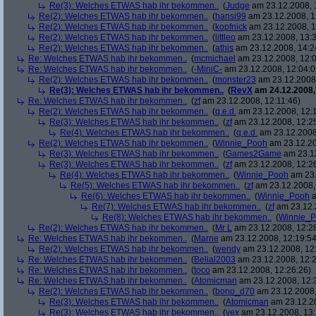
Re(3): Welches ETWAS hab ihr bekommen..
(
Judge
am 23.12.2008, 
Re(2): Welches ETWAS hab ihr bekommen..
(
hansi99
am 23.12.2008, 1
Re(2): Welches ETWAS hab ihr bekommen..
(
kopfnick
am 23.12.2008, 1
Re(2): Welches ETWAS hab ihr bekommen..
(
littleo
am 23.12.2008, 13:3
Re(2): Welches ETWAS hab ihr bekommen..
(
athis
am 23.12.2008, 14:2
Re: Welches ETWAS hab ihr bekommen..
(
mcmichael
am 23.12.2008, 12:0
Re: Welches ETWAS hab ihr bekommen..
(
-MiniC-
am 23.12.2008, 12:04:0
Re(2): Welches ETWAS hab ihr bekommen..
(
monster23
am 23.12.2008,
Re(3): Welches ETWAS hab ihr bekommen..
(
RevX
am 24.12.2008,
Re: Welches ETWAS hab ihr bekommen..
(
zf
am 23.12.2008, 12:11:46)
Re(2): Welches ETWAS hab ihr bekommen..
(
q.e.d.
am 23.12.2008, 12:
Re(3): Welches ETWAS hab ihr bekommen..
(
zf
am 23.12.2008, 12:2
Re(4): Welches ETWAS hab ihr bekommen..
(
q.e.d.
am 23.12.2008,
Re(2): Welches ETWAS hab ihr bekommen..
(
Winnie_Pooh
am 23.12.20
Re(3): Welches ETWAS hab ihr bekommen..
(
Games2Game
am 23.12
Re(3): Welches ETWAS hab ihr bekommen..
(
zf
am 23.12.2008, 12:2
Re(4): Welches ETWAS hab ihr bekommen..
(
Winnie_Pooh
am 23.
Re(5): Welches ETWAS hab ihr bekommen..
(
zf
am 23.12.2008,
Re(6): Welches ETWAS hab ihr bekommen..
(
Winnie_Pooh
a
Re(7): Welches ETWAS hab ihr bekommen..
(
zf
am 23.12.
Re(8): Welches ETWAS hab ihr bekommen..
(
Winnie_
Re(2): Welches ETWAS hab ihr bekommen..
(
Mr L
am 23.12.2008, 12:2
Re: Welches ETWAS hab ihr bekommen..
(
Marne
am 23.12.2008, 12:19:54
Re(2): Welches ETWAS hab ihr bekommen..
(
wendy
am 23.12.2008, 12
Re: Welches ETWAS hab ihr bekommen..
(
Belial2003
am 23.12.2008, 12:2
Re: Welches ETWAS hab ihr bekommen..
(
toco
am 23.12.2008, 12:26:26)
Re: Welches ETWAS hab ihr bekommen..
(
Atomicman
am 23.12.2008, 12:
Re(2): Welches ETWAS hab ihr bekommen..
(
bono_d70
am 23.12.2008,
Re(3): Welches ETWAS hab ihr bekommen..
(
Atomicman
am 23.12.20
Re(3): Welches ETWAS hab ihr bekommen..
(
vex
am 23.12.2008, 13: