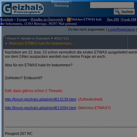
Impressum
|
Werbung
Geizhals
»
Forum
»
Händler in Österreich
»
Welches ETWAS hab
Top-100
|
Fresh-100
ihr bekommen.. (1363 Beiträge, 30297 Mal gelesen)
Du bist nicht angemeldet. [
Login/Registrieren
]
^
Forum
Händler in Österreich
#
5217131
Welches ETWAS hab ihr bekommen..
Nachdem am 22. bzw. 23 schon vermutlich die ersten ETWAS ausgeliefert werden
vor dem 24ten auspacken werdeb nun meine Frage an euch..
Was für ein ETWAS habt ihr bekommen?
Zufrieden? Entäuscht?
Edit: dazu gibt es schon 2 Threads:
http:/
/
forum.geizhals.at/
admin/
t613139.html
(Zufriedenheit)
http:/
/
forum.geizhals.at/
admin/
t613094.html
(Welches ETWAS?)
_____________________________________________________________
Peugeot 207 RC