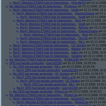
Re(2): Welches ETWAS hab ihr bekommen..
(
monster23
am 23.12.2008,
Re: Welches ETWAS hab ihr bekommen..
(
Psylence
am 23.12.2008, 10:22
Re(2): Welches ETWAS hab ihr bekommen..
(
plotti
am 23.12.2008, 10:2
Re(3): Welches ETWAS hab ihr bekommen..
(
Games2Game
am 23.12
Re(4): Welches ETWAS hab ihr bekommen..
(
plotti
am 23.12.2008,
Re(3): Welches ETWAS hab ihr bekommen..
(
Roli
am 23.12.2008, 10
Re(4): Welches ETWAS hab ihr bekommen..
(
plotti
am 23.12.2008,
Re(4): Welches ETWAS hab ihr bekommen..
(
fstingl2
am 23.12.200
Re(4): Welches ETWAS hab ihr bekommen..
(
Games2Game
am 23
Re(5): Welches ETWAS hab ihr bekommen..
(
Roli
am 23.12.200
Re(4): Welches ETWAS hab ihr bekommen..
(
Srv-02
am 23.12.200
Re(4): Welches ETWAS hab ihr bekommen..
(
Mr L
am 23.12.2008,
Re(2): Welches ETWAS hab ihr bekommen..
(
JC-Denton
am 23.12.2008,
Re(2): Welches ETWAS hab ihr bekommen..
(
Madler
am 23.12.2008, 10
Re(2): Welches ETWAS hab ihr bekommen..
(
athis
am 23.12.2008, 10:5
Re(2): Welches ETWAS hab ihr bekommen..
(
smart42
am 23.12.2008, 1
Re: Welches ETWAS hab ihr bekommen..
(
Flo061180
am 23.12.2008, 10:2
DPD hat gerade angerufen
(
user182285
am 23.12.2008, 10:29:10)
Re: DPD hat gerade angerufen
(
Mr L
am 23.12.2008, 10:29:24)
Re(2): DPD hat gerade angerufen
(
user182285
am 23.12.2008, 10:3
Re: DPD hat gerade angerufen
(
JC-Denton
am 23.12.2008, 10:39:17)
Re(2): DPD hat gerade angerufen
(
bono_d70
am 23.12.2008, 10:39:
Re(3): DPD hat gerade angerufen
(
JC-Denton
am 23.12.2008, 10:
Re(4): DPD hat gerade angerufen
(
Mr L
am 23.12.2008, 10:42:
Re(2): DPD hat gerade angerufen
(
user182285
am 23.12.2008, 10:4
Re: DPD hat gerade angerufen
(
RoboCop
am 23.12.2008, 10:40:21)
Re: Welches ETWAS hab ihr bekommen..
(
RoboCop
am 23.12.2008, 10:31
Re(2): Welches ETWAS hab ihr bekommen..
(
w114/115
am 23.12.2008, 
Re(3): Welches ETWAS hab ihr bekommen..
(
RoboCop
am 23.12.200
Re(4): Welches ETWAS hab ihr bekommen..
(
w114/115
am 23.12.2