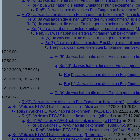
Re(3): Ja was haben die ersten Empfänger nun bekommen?
(
dani
Re(4): Ja was haben die ersten Empfänger nun bekommen?
(
b
Re(5): Ja was haben die ersten Empfänger nun bekommen?
Re(2): Ja was haben die ersten Empfänger nun bekommen?
(
danielc
Re(3): Ja was haben die ersten Empfänger nun bekommen?
(
q.e.d
Re(3): Ja was haben die ersten Empfänger nun bekommen?
(
Mr L
Re(4): Ja was haben die ersten Empfänger nun bekommen?
(
d
Re(5): Ja was haben die ersten Empfänger nun bekommen?
Re(6): Ja was haben die ersten Empfänger nun bekomme
Re(7): Ja was haben die ersten Empfänger nun beko
Re(8): Ja was haben die ersten Empfänger nun be
17:19:00)
Re(9): Ja was haben die ersten Empfänger nun
17:50:22)
Re(10): Ja was haben die ersten Empfänger 
22.12.2008, 17:59:08)
Re(11): Ja was haben die ersten Empfänge
22.12.2008, 18:14:35)
Re(11): Ja was haben die ersten Empfänge
22.12.2008, 20:57:31)
Re(9): Ja was haben die ersten Empfänger nun
17:50:32)
Re(2): Ja was haben die ersten Empfänger nun bekommen?
(
Lion[A
Re: Welches ETWAS hab ihr bekommen..
(
dizo
am 22.12.2008, 16:26:08)
Re(2): Welches ETWAS hab ihr bekommen..
(
w114/115
am 22.12.2008, 
Re(3): Welches ETWAS hab ihr bekommen..
(
gibberish
am 22.12.200
Re(4): Welches ETWAS hab ihr bekommen..
(
w114/115
am 22.12.2
Re(5): Welches ETWAS hab ihr bekommen..
(
User6465
am 22.1
Re(6): Welches ETWAS hab ihr bekommen..
(
w114/115
am 22
Re: Welches ETWAS hab ihr bekommen..
(
L.Ton Tom
am 22.12.2008, 16:3
Re(2): Welches ETWAS hab ihr bekommen..
(
td1
am 22.12.2008, 17:40: