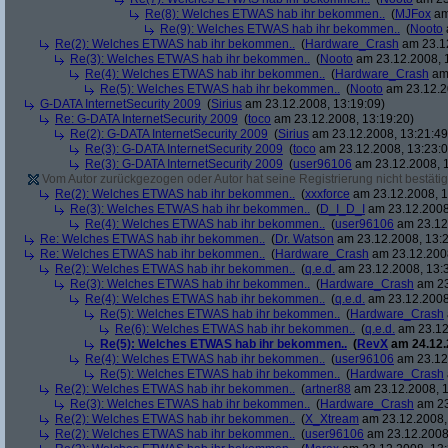
Re(8): Welches ETWAS hab ihr bekommen..
(
MJFox
am
Re(9): Welches ETWAS hab ihr bekommen..
(
Nooto
Re(2): Welches ETWAS hab ihr bekommen..
(
Hardware_Crash
am 23.12
Re(3): Welches ETWAS hab ihr bekommen..
(
Nooto
am 23.12.2008, 
Re(4): Welches ETWAS hab ihr bekommen..
(
Hardware_Crash
am 
Re(5): Welches ETWAS hab ihr bekommen..
(
Nooto
am 23.12.2
G-DATA InternetSecurity 2009
(
Sirius
am 23.12.2008, 13:19:09)
Re: G-DATA InternetSecurity 2009
(
toco
am 23.12.2008, 13:19:20)
Re(2): G-DATA InternetSecurity 2009
(
Sirius
am 23.12.2008, 13:21:49
Re(3): G-DATA InternetSecurity 2009
(
toco
am 23.12.2008, 13:23:0
Re(3): G-DATA InternetSecurity 2009
(
user96106
am 23.12.2008, 1
Vom Autor zurückgezogen oder Autor hat seine Registrierung nicht bestätig
Re(2): Welches ETWAS hab ihr bekommen..
(
xxxforce
am 23.12.2008, 1
Re(3): Welches ETWAS hab ihr bekommen..
(
D_I_D_I
am 23.12.2008
Re(4): Welches ETWAS hab ihr bekommen..
(
user96106
am 23.12.
Re: Welches ETWAS hab ihr bekommen..
(
Dr. Watson
am 23.12.2008, 13:2
Re: Welches ETWAS hab ihr bekommen..
(
Hardware_Crash
am 23.12.2008
Re(2): Welches ETWAS hab ihr bekommen..
(
q.e.d.
am 23.12.2008, 13:
Re(3): Welches ETWAS hab ihr bekommen..
(
Hardware_Crash
am 23
Re(4): Welches ETWAS hab ihr bekommen..
(
q.e.d.
am 23.12.2008
Re(5): Welches ETWAS hab ihr bekommen..
(
Hardware_Crash
Re(6): Welches ETWAS hab ihr bekommen..
(
q.e.d.
am 23.12
Re(5): Welches ETWAS hab ihr bekommen..
(
RevX
am 24.12.
Re(4): Welches ETWAS hab ihr bekommen..
(
user96106
am 23.12.
Re(5): Welches ETWAS hab ihr bekommen..
(
Hardware_Crash
Re(2): Welches ETWAS hab ihr bekommen..
(
artner88
am 23.12.2008, 1
Re(3): Welches ETWAS hab ihr bekommen..
(
Hardware_Crash
am 23
Re(2): Welches ETWAS hab ihr bekommen..
(
X_Xtream
am 23.12.2008,
Re(2): Welches ETWAS hab ihr bekommen..
(
user96106
am 23.12.2008,