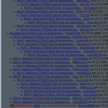
Re(3): Welches ETWAS hab ihr bekommen..
(
monster23
am 23.12.20
Re(4): Welches ETWAS hab ihr bekommen..
(
Srv-02
am 23.12.2008
Re(5): Welches ETWAS hab ihr bekommen..
(
monster23
am 23.
Re(3): Welches ETWAS hab ihr bekommen..
(
Gott
am 23.12.2008, 11
Re(4): Welches ETWAS hab ihr bekommen..
(
Srv-02
am 23.12.2008
Re(5): Welches ETWAS hab ihr bekommen..
(
Gott
am 23.12.200
Re(6): Welches ETWAS hab ihr bekommen..
(
monster23
am 2
Re(3): Welches ETWAS hab ihr bekommen..
(
JC-Denton
am 23.12.20
Re(4): Welches ETWAS hab ihr bekommen..
(
Srv-02
am 23.12.2008
Re: Welches ETWAS hab ihr bekommen..
(
Flo061180
am 23.12.2008, 11:2
Re(2): Welches ETWAS hab ihr bekommen..
(
user96106
am 23.12.2008,
Re(3): Welches ETWAS hab ihr bekommen..
(
schop18
am 23.12.2008
Re(3): Welches ETWAS hab ihr bekommen..
(
monster23
am 23.12.20
Re(4): Welches ETWAS hab ihr bekommen..
(
user96106
am 23.12.
Re(5): Welches ETWAS hab ihr bekommen..
(
monster23
am 23.
Re(6): Welches ETWAS hab ihr bekommen..
(
user96106
am 2
Re(2): Welches ETWAS hab ihr bekommen..
(
Atomicman
am 23.12.2008
Re(2): Welches ETWAS hab ihr bekommen..
(
Mikey123
am 23.12.2008, 
Re(3): Welches ETWAS hab ihr bekommen..
(
bigpower
am 23.12.200
Re(2): Welches ETWAS hab ihr bekommen..
(
Silent_Razr
am 23.12.2008
Re(3): Welches ETWAS hab ihr bekommen..
(
monster23
am 23.12.20
Re(2): Welches ETWAS hab ihr bekommen..
(
mko
am 23.12.2008, 11:31
Re(3): Welches ETWAS hab ihr bekommen..
(
schop18
am 23.12.2008
Re(4): Welches ETWAS hab ihr bekommen..
(
mko
am 23.12.2008, 
Re(4): Welches ETWAS hab ihr bekommen..
(
Mikey123
am 23.12.2
Re(5): Welches ETWAS hab ihr bekommen..
(
schop18
am 23.12
Re(5): Welches ETWAS hab ihr bekommen..
(
monster23
am 23.
Re(2): Welches ETWAS hab ihr bekommen..
(
Winnie_Pooh
am 23.12.20
Re(2): Welches ETWAS hab ihr bekommen..
(
monster23
am 23.12.2008,
PLONKED von
mtths
: auf userwunsch geloescht
(
User128884
am 23.12