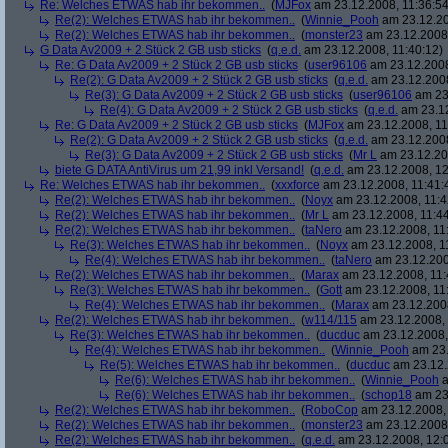
Re: Welches ETWAS hab ihr bekommen..
(
MJFox
am 23.12.2008, 11:36:54
Re(2): Welches ETWAS hab ihr bekommen..
(
Winnie_Pooh
am 23.12.20
Re(2): Welches ETWAS hab ihr bekommen..
(
monster23
am 23.12.2008,
G Data Av2009 + 2 Stück 2 GB usb sticks
(
q.e.d.
am 23.12.2008, 11:40:12)
Re: G Data Av2009 + 2 Stück 2 GB usb sticks
(
user96106
am 23.12.2008
Re(2): G Data Av2009 + 2 Stück 2 GB usb sticks
(
q.e.d.
am 23.12.2008
Re(3): G Data Av2009 + 2 Stück 2 GB usb sticks
(
user96106
am 23.
Re(4): G Data Av2009 + 2 Stück 2 GB usb sticks
(
q.e.d.
am 23.12
Re: G Data Av2009 + 2 Stück 2 GB usb sticks
(
MJFox
am 23.12.2008, 11
Re(2): G Data Av2009 + 2 Stück 2 GB usb sticks
(
q.e.d.
am 23.12.2008
Re(3): G Data Av2009 + 2 Stück 2 GB usb sticks
(
Mr L
am 23.12.20
biete G DATA AntiVirus um 21,99 inkl Versand!
(
q.e.d.
am 23.12.2008, 12
Re: Welches ETWAS hab ihr bekommen..
(
xxxforce
am 23.12.2008, 11:41:
Re(2): Welches ETWAS hab ihr bekommen..
(
Noyx
am 23.12.2008, 11:4
Re(2): Welches ETWAS hab ihr bekommen..
(
Mr L
am 23.12.2008, 11:44
Re(2): Welches ETWAS hab ihr bekommen..
(
taNero
am 23.12.2008, 11
Re(3): Welches ETWAS hab ihr bekommen..
(
Noyx
am 23.12.2008, 1
Re(4): Welches ETWAS hab ihr bekommen..
(
taNero
am 23.12.200
Re(2): Welches ETWAS hab ihr bekommen..
(
Marax
am 23.12.2008, 11:
Re(3): Welches ETWAS hab ihr bekommen..
(
Gott
am 23.12.2008, 11
Re(4): Welches ETWAS hab ihr bekommen..
(
Marax
am 23.12.2008
Re(2): Welches ETWAS hab ihr bekommen..
(
w114/115
am 23.12.2008, 
Re(3): Welches ETWAS hab ihr bekommen..
(
ducduc
am 23.12.2008,
Re(4): Welches ETWAS hab ihr bekommen..
(
Winnie_Pooh
am 23.
Re(5): Welches ETWAS hab ihr bekommen..
(
ducduc
am 23.12.
Re(6): Welches ETWAS hab ihr bekommen..
(
Winnie_Pooh
a
Re(6): Welches ETWAS hab ihr bekommen..
(
schop18
am 23.
Re(2): Welches ETWAS hab ihr bekommen..
(
RoboCop
am 23.12.2008, 
Re(2): Welches ETWAS hab ihr bekommen..
(
monster23
am 23.12.2008,
Re(2): Welches ETWAS hab ihr bekommen..
(
q.e.d.
am 23.12.2008, 12: