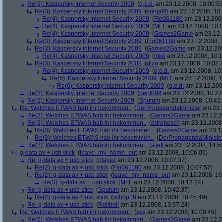
Re(2): Kaspersky Internet Security 2009
(
q.e.d.
am 23.12.2008, 10:00:5
Re(3): Kaspersky Internet Security 2009
(
sonja85
am 23.12.2008, 10:
Re(4): Kaspersky Internet Security 2009
(
Flo061180
am 23.12.2008
Re(4): Kaspersky Internet Security 2009
(
Mr L
am 23.12.2008, 10:
Re(4): Kaspersky Internet Security 2009
(
Games2Game
am 23.12.
Re(3): Kaspersky Internet Security 2009
(
Flo061180
am 23.12.2008, 
Re(3): Kaspersky Internet Security 2009
(
Games2Game
am 23.12.200
Re(4): Kaspersky Internet Security 2009
(
mko
am 23.12.2008, 10:1
Re(3): Kaspersky Internet Security 2009
(
dizo
am 23.12.2008, 10:02:
Re(4): Kaspersky Internet Security 2009
(
q.e.d.
am 23.12.2008, 10
Re(5): Kaspersky Internet Security 2009
(
Mr L
am 23.12.2008, 1
Re(6): Kaspersky Internet Security 2009
(
q.e.d.
am 23.12.200
Re(2): Kaspersky Internet Security 2009
(
bertl099
am 23.12.2008, 10:27
Re(2): Kaspersky Internet Security 2009
(
Sputum
am 23.12.2008, 10:42
Re: Welches ETWAS hab ihr bekommen..
(
DerPropagandaMinister
am 23.1
Re(2): Welches ETWAS hab ihr bekommen..
(
Games2Game
am 23.12.2
Re(2): Welches ETWAS hab ihr bekommen..
(
ddrobesch
am 23.12.2008,
Re(3): Welches ETWAS hab ihr bekommen..
(
Games2Game
am 23.12
Re(3): Welches ETWAS hab ihr bekommen..
(
DerPropagandaMiniste
Re(2): Welches ETWAS hab ihr bekommen..
(
stiefl
am 23.12.2008, 14:5
g-data av + usb stick
(
leave_my_name_out
am 23.12.2008, 10:06:05)
Re: g-data av + usb stick
(
playaz
am 23.12.2008, 10:07:37)
Re(2): g-data av + usb stick
(
Flo061180
am 23.12.2008, 10:07:57)
Re(2): g-data av + usb stick
(
leave_my_name_out
am 23.12.2008, 10
Re(3): g-data av + usb stick
(
Mr L
am 23.12.2008, 10:13:24)
Re: g-data av + usb stick
(
Sputum
am 23.12.2008, 10:42:37)
Re(2): g-data av + usb stick
(
schop18
am 23.12.2008, 10:45:49)
Re: g-data av + usb stick
(
Roliboli
am 23.12.2008, 13:57:24)
Re: Welches ETWAS hab ihr bekommen..
(
vex
am 23.12.2008, 10:09:49)
Re(2): Welches ETWAS hab ihr bekommen..
(
Games2Game
am 23.12.2