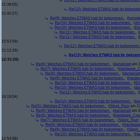
Re(12): Welches ETWAS hab ihr bekommen.
21:38:05)
Re(13): Welches ETWAS hab ihr bekomm
21:40:27)
Re(9): Welches ETWAS hab ihr bekommen..
(
homete
Re(10): Welches ETWAS hab ihr bekommen..
(
Arr
Re(10): Welches ETWAS hab ihr bekommen..
(
De
Re(11): Welches ETWAS hab ihr bekommen..
(
Re(11): Welches ETWAS hab ihr bekommen..
(
15:53:58)
Re(12): Welches ETWAS hab ihr bekommen.
21:12:28)
Re(13): Welches ETWAS hab ihr bekom
12:31:20)
Re(6): Welches ETWAS hab ihr bekommen..
(
danielcart
am 2
Re(7): Welches ETWAS hab ihr bekommen..
(
Hardware_C
Re(8): Welches ETWAS hab ihr bekommen..
(
danielcar
Re(9): Welches ETWAS hab ihr bekommen..
(
Hardw
Re(10): Welches ETWAS hab ihr bekommen..
(
[D
Re(10): Welches ETWAS hab ihr bekommen..
(
da
Re(11): Welches ETWAS hab ihr bekommen..
(
18:18:04)
Re(10): Welches ETWAS hab ihr bekommen..
(
bo
Re(5): Welches ETWAS hab ihr bekommen..
(
Silent_Razr
am 21
Re(6): Welches ETWAS hab ihr bekommen..
(
danielcart
am 2
Re(6): Welches ETWAS hab ihr bekommen..
(
Hardware_Cra
Re(7): Welches ETWAS hab ihr bekommen..
(
Silent_Razr
Re(8): Welches ETWAS hab ihr bekommen..
(
Hardwar
Re(9): Welches ETWAS hab ihr bekommen..
(
Silent
Re(10): Welches ETWAS hab ihr bekommen..
(
Ha
12:54:08)