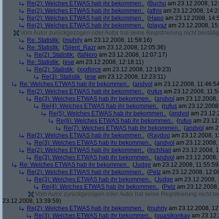
Re(2): Welches ETWAS hab ihr bekommen..
(
Bucho
am 23.12.2008, 12:
Re(2): Welches ETWAS hab ihr bekommen..
(
athis
am 23.12.2008, 14:2
Re(2): Welches ETWAS hab ihr bekommen..
(
Hapo
am 23.12.2008, 14:
Re(2): Welches ETWAS hab ihr bekommen..
(
playaz
am 23.12.2008, 15
Vom Autor zurückgezogen oder Autor hat seine Registrierung nicht bestätig
Re: Statistik:
(
muhrly
am 23.12.2008, 11:58:16)
Re: Statistik:
(
Silent_Razr
am 23.12.2008, 12:05:36)
Re(2): Statistik:
(
taNero
am 23.12.2008, 12:07:17)
Re: Statistik:
(
ese
am 23.12.2008, 12:18:11)
Re(2): Statistik:
(
xxxforce
am 23.12.2008, 12:19:23)
Re(3): Statistik:
(
ese
am 23.12.2008, 12:23:11)
Re: Welches ETWAS hab ihr bekommen..
(
andvol
am 23.12.2008, 11:46:5
Re(2): Welches ETWAS hab ihr bekommen..
(
rufus
am 23.12.2008, 11:5
Re(3): Welches ETWAS hab ihr bekommen..
(
andvol
am 23.12.2008, 
Re(4): Welches ETWAS hab ihr bekommen..
(
rufus
am 23.12.2008,
Re(5): Welches ETWAS hab ihr bekommen..
(
andvol
am 23.12.2
Re(6): Welches ETWAS hab ihr bekommen..
(
rufus
am 23.12.
Re(7): Welches ETWAS hab ihr bekommen..
(
andvol
am 23
Re(2): Welches ETWAS hab ihr bekommen..
(
Raydoo
am 23.12.2008, 1
Re(3): Welches ETWAS hab ihr bekommen..
(
andvol
am 23.12.2008, 
Re(2): Welches ETWAS hab ihr bekommen..
(
InchNail
am 23.12.2008, 1
Re(3): Welches ETWAS hab ihr bekommen..
(
andvol
am 23.12.2008, 
Re: Welches ETWAS hab ihr bekommen..
(
Judge
am 23.12.2008, 11:55:59
Re(2): Welches ETWAS hab ihr bekommen..
(
Petz
am 23.12.2008, 12:0
Re(3): Welches ETWAS hab ihr bekommen..
(
Judge
am 23.12.2008, 
Re(4): Welches ETWAS hab ihr bekommen..
(
Petz
am 23.12.2008,
Vom Autor zurückgezogen oder Autor hat seine Registrierung nicht bes
23.12.2008, 13:39:59)
Re(2): Welches ETWAS hab ihr bekommen..
(
muhrly
am 23.12.2008, 12
Re(3): Welches ETWAS hab ihr bekommen..
(
quasikonkav
am 23.12.