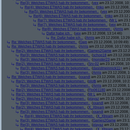
Re(3): Welches ETWAS hab ihr bekommen..
(
vex
am 23.12.2008, 10:
Re(4): Welches ETWAS hab ihr bekommen..
(
mko
am 23.12.2008, 
Re(5): Welches ETWAS hab ihr bekommen..
(
vex
am 23.12.2008
Re(6): Welches ETWAS hab ihr bekommen..
(
mko
am 23.12.2
Re(7): Welches ETWAS hab ihr bekommen..
(
Mr L
am 23.1
Re(7): Welches ETWAS hab ihr bekommen..
(
vex
am 23.12
Re(8): Welches ETWAS hab ihr bekommen..
(
Arrris
am 2
Dafür habe ich...
(
vex
am 23.12.2008, 13:14:46)
Re: Dafür habe ich...
(
Arrris
am 23.12.2008, 13:29
Re: Welches ETWAS hab ihr bekommen..
(
Gwp
am 23.12.2008, 10:09:49)
Re: Welches ETWAS hab ihr bekommen..
(
Arrris
am 23.12.2008, 10:17:00)
Re(2): Welches ETWAS hab ihr bekommen..
(
Games2Game
am 23.12.2
Re(3): Welches ETWAS hab ihr bekommen..
(
schop18
am 23.12.2008
Re(3): Welches ETWAS hab ihr bekommen..
(
monster23
am 23.12.20
Re(2): Welches ETWAS hab ihr bekommen..
(
Srv-02
am 23.12.2008, 10
Re(3): Welches ETWAS hab ihr bekommen..
(
dasistmeinnick11+
am 2
Re(3): Welches ETWAS hab ihr bekommen..
(
Arrris
am 23.12.2008, 1
Re: Welches ETWAS hab ihr bekommen..
(
xxandl
am 23.12.2008, 10:21:11
Re(2): Welches ETWAS hab ihr bekommen..
(
plotti
am 23.12.2008, 10:2
Re(3): Welches ETWAS hab ihr bekommen..
(
Arrris
am 23.12.2008, 1
Re(2): Welches ETWAS hab ihr bekommen..
(
Flo061180
am 23.12.2008,
Re(2): Welches ETWAS hab ihr bekommen..
(
Mr L
am 23.12.2008, 10:2
Re(2): Welches ETWAS hab ihr bekommen..
(
playaz
am 23.12.2008, 10
Re(3): Welches ETWAS hab ihr bekommen..
(
xxandl
am 23.12.2008, 
Re(2): Welches ETWAS hab ihr bekommen..
(
X_Xtream
am 23.12.2008,
Re(3): Welches ETWAS hab ihr bekommen..
(
xxandl
am 23.12.2008, 
Re(4): Welches ETWAS hab ihr bekommen..
(
X_Xtream
am 23.12.
Re(3): Welches ETWAS hab ihr bekommen..
(
Games2Game
am 23.12
Re(3): Welches ETWAS hab ihr bekommen..
(
playaz
am 23.12.2008, 
Re(4): Welches ETWAS hab ihr bekommen..
(
X_Xtream
am 23.12.