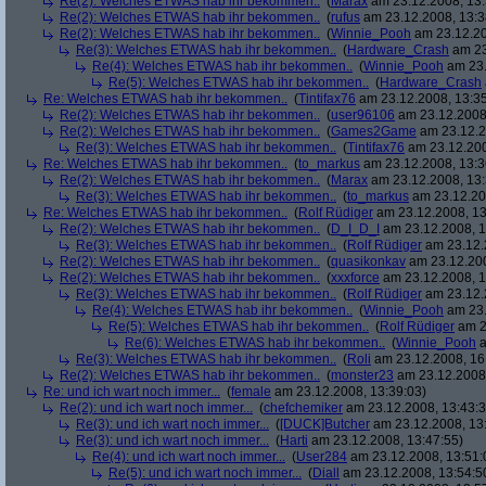
Re(2): Welches ETWAS hab ihr bekommen..
(
Marax
am 23.12.2008, 13:
Re(2): Welches ETWAS hab ihr bekommen..
(
rufus
am 23.12.2008, 13:3
Re(2): Welches ETWAS hab ihr bekommen..
(
Winnie_Pooh
am 23.12.20
Re(3): Welches ETWAS hab ihr bekommen..
(
Hardware_Crash
am 23
Re(4): Welches ETWAS hab ihr bekommen..
(
Winnie_Pooh
am 23.
Re(5): Welches ETWAS hab ihr bekommen..
(
Hardware_Crash
Re: Welches ETWAS hab ihr bekommen..
(
Tintifax76
am 23.12.2008, 13:35
Re(2): Welches ETWAS hab ihr bekommen..
(
user96106
am 23.12.2008,
Re(2): Welches ETWAS hab ihr bekommen..
(
Games2Game
am 23.12.2
Re(3): Welches ETWAS hab ihr bekommen..
(
Tintifax76
am 23.12.200
Re: Welches ETWAS hab ihr bekommen..
(
to_markus
am 23.12.2008, 13:3
Re(2): Welches ETWAS hab ihr bekommen..
(
Marax
am 23.12.2008, 13:
Re(3): Welches ETWAS hab ihr bekommen..
(
to_markus
am 23.12.20
Re: Welches ETWAS hab ihr bekommen..
(
Rolf Rüdiger
am 23.12.2008, 13
Re(2): Welches ETWAS hab ihr bekommen..
(
D_I_D_I
am 23.12.2008, 1
Re(3): Welches ETWAS hab ihr bekommen..
(
Rolf Rüdiger
am 23.12.
Re(2): Welches ETWAS hab ihr bekommen..
(
quasikonkav
am 23.12.200
Re(2): Welches ETWAS hab ihr bekommen..
(
xxxforce
am 23.12.2008, 1
Re(3): Welches ETWAS hab ihr bekommen..
(
Rolf Rüdiger
am 23.12.
Re(4): Welches ETWAS hab ihr bekommen..
(
Winnie_Pooh
am 23.
Re(5): Welches ETWAS hab ihr bekommen..
(
Rolf Rüdiger
am 2
Re(6): Welches ETWAS hab ihr bekommen..
(
Winnie_Pooh
a
Re(3): Welches ETWAS hab ihr bekommen..
(
Roli
am 23.12.2008, 16
Re(2): Welches ETWAS hab ihr bekommen..
(
monster23
am 23.12.2008,
Re: und ich wart noch immer...
(
female
am 23.12.2008, 13:39:03)
Re(2): und ich wart noch immer...
(
chefchemiker
am 23.12.2008, 13:43:3
Re(3): und ich wart noch immer...
(
[DUCK]Butcher
am 23.12.2008, 13
Re(3): und ich wart noch immer...
(
Harti
am 23.12.2008, 13:47:55)
Re(4): und ich wart noch immer...
(
User284
am 23.12.2008, 13:51:
Re(5): und ich wart noch immer...
(
Diall
am 23.12.2008, 13:54:5