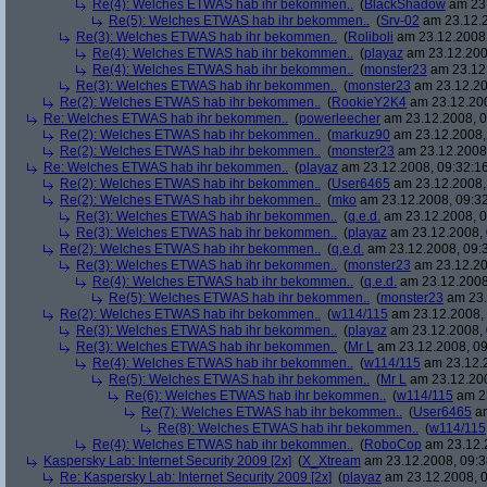
Re(4): Welches ETWAS hab ihr bekommen..
(
BlackShadow
am 23.
Re(5): Welches ETWAS hab ihr bekommen..
(
Srv-02
am 23.12.2
Re(3): Welches ETWAS hab ihr bekommen..
(
Roliboli
am 23.12.2008,
Re(4): Welches ETWAS hab ihr bekommen..
(
playaz
am 23.12.200
Re(4): Welches ETWAS hab ihr bekommen..
(
monster23
am 23.12.
Re(3): Welches ETWAS hab ihr bekommen..
(
monster23
am 23.12.20
Re(2): Welches ETWAS hab ihr bekommen..
(
RookieY2K4
am 23.12.200
Re: Welches ETWAS hab ihr bekommen..
(
powerleecher
am 23.12.2008, 0
Re(2): Welches ETWAS hab ihr bekommen..
(
markuz90
am 23.12.2008,
Re(2): Welches ETWAS hab ihr bekommen..
(
monster23
am 23.12.2008,
Re: Welches ETWAS hab ihr bekommen..
(
playaz
am 23.12.2008, 09:32:1
Re(2): Welches ETWAS hab ihr bekommen..
(
User6465
am 23.12.2008,
Re(2): Welches ETWAS hab ihr bekommen..
(
mko
am 23.12.2008, 09:32
Re(3): Welches ETWAS hab ihr bekommen..
(
q.e.d.
am 23.12.2008, 0
Re(3): Welches ETWAS hab ihr bekommen..
(
playaz
am 23.12.2008, 
Re(2): Welches ETWAS hab ihr bekommen..
(
q.e.d.
am 23.12.2008, 09:
Re(3): Welches ETWAS hab ihr bekommen..
(
monster23
am 23.12.20
Re(4): Welches ETWAS hab ihr bekommen..
(
q.e.d.
am 23.12.2008
Re(5): Welches ETWAS hab ihr bekommen..
(
monster23
am 23.
Re(2): Welches ETWAS hab ihr bekommen..
(
w114/115
am 23.12.2008, 
Re(3): Welches ETWAS hab ihr bekommen..
(
playaz
am 23.12.2008, 
Re(3): Welches ETWAS hab ihr bekommen..
(
Mr L
am 23.12.2008, 09
Re(4): Welches ETWAS hab ihr bekommen..
(
w114/115
am 23.12.2
Re(5): Welches ETWAS hab ihr bekommen..
(
Mr L
am 23.12.200
Re(6): Welches ETWAS hab ihr bekommen..
(
w114/115
am 23
Re(7): Welches ETWAS hab ihr bekommen..
(
User6465
am
Re(8): Welches ETWAS hab ihr bekommen..
(
w114/115
Re(4): Welches ETWAS hab ihr bekommen..
(
RoboCop
am 23.12.2
Kaspersky Lab: Internet Security 2009 [2x]
(
X_Xtream
am 23.12.2008, 09:3
Re: Kaspersky Lab: Internet Security 2009 [2x]
(
playaz
am 23.12.2008, 0