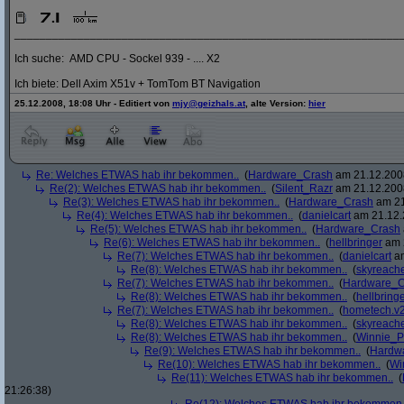
_____________________________________________________________
Ich suche: AMD CPU - Sockel 939 - .... X2
Ich biete: Dell Axim X51v + TomTom BT Navigation
25.12.2008, 18:08 Uhr - Editiert von
mjy@geizhals.at
, alte Version:
hier
Re: Welches ETWAS hab ihr bekommen..
(
Hardware_Crash
am 21.12.2008
Re(2): Welches ETWAS hab ihr bekommen..
(
Silent_Razr
am 21.12.2008
Re(3): Welches ETWAS hab ihr bekommen..
(
Hardware_Crash
am 21
Re(4): Welches ETWAS hab ihr bekommen..
(
danielcart
am 21.12.
Re(5): Welches ETWAS hab ihr bekommen..
(
Hardware_Crash
Re(6): Welches ETWAS hab ihr bekommen..
(
hellbringer
am 2
Re(7): Welches ETWAS hab ihr bekommen..
(
danielcart
am
Re(8): Welches ETWAS hab ihr bekommen..
(
skyreach
Re(7): Welches ETWAS hab ihr bekommen..
(
Hardware_C
Re(8): Welches ETWAS hab ihr bekommen..
(
hellbring
Re(7): Welches ETWAS hab ihr bekommen..
(
hometech.v2
Re(8): Welches ETWAS hab ihr bekommen..
(
skyreach
Re(8): Welches ETWAS hab ihr bekommen..
(
Winnie_
Re(9): Welches ETWAS hab ihr bekommen..
(
Hardw
Re(10): Welches ETWAS hab ihr bekommen..
(
Wi
Re(11): Welches ETWAS hab ihr bekommen..
(
21:26:38)