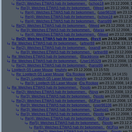
Re(2): Welches ETWAS hab ihr bekommen..
(
schop18
am 23.12.2008, 1
Re(3): Welches ETWAS hab ihr bekommen..
(
Weed
am 23.12.2008, 1
Re(4): Welches ETWAS hab ihr bekommen..
(
user96106
am 23.12.
Re(4): Welches ETWAS hab ihr bekommen..
(
schop18
am 23.12.20
Re(4): Welches ETWAS hab ihr bekommen..
(
hansi99
am 23.12.20
Re(2): Welches ETWAS hab ihr bekommen..
(
Weed
am 23.12.2008, 13:
Re(3): Welches ETWAS hab ihr bekommen..
(
Marax
am 23.12.2008, 
Re(4): Welches ETWAS hab ihr bekommen..
(
Weed
am 23.12.2008
Re(2): Welches ETWAS hab ihr bekommen..
(
RevX
am 24.12.2008, 15
Re: Welches ETWAS hab ihr bekommen..
(
artner88
am 23.12.2008, 13:11:
Re(2): Welches ETWAS hab ihr bekommen..
(
xxandl
am 23.12.2008, 13
Re(3): Welches ETWAS hab ihr bekommen..
(
artner88
am 23.12.2008
Re: Welches ETWAS hab ihr bekommen..
(
Blacktronix
am 23.12.2008, 13:
Re: Welches ETWAS hab ihr bekommen..
(
User195329
am 23.12.2008, 13
Re(2): Welches ETWAS hab ihr bekommen..
(
hansi99
am 23.12.2008, 1
Logitech G5 Laser Mouse
(
muhrly
am 23.12.2008, 13:15:53)
Re: Logitech G5 Laser Mouse
(
Da Rookee
am 23.12.2008, 14:14:15)
Re(2): Logitech G5 Laser Mouse
(
muhrly
am 23.12.2008, 14:19:16)
Re(3): Logitech G5 Laser Mouse
(
Da Rookee
am 23.12.2008, 14:2
Re: Welches ETWAS hab ihr bekommen..
(
Nooto
am 23.12.2008, 13:16:09
Re(2): Welches ETWAS hab ihr bekommen..
(
Noyx
am 23.12.2008, 13:2
Re(3): Welches ETWAS hab ihr bekommen..
(
Nooto
am 23.12.2008, 
Re(2): Welches ETWAS hab ihr bekommen..
(
MJFox
am 23.12.2008, 13
Re(3): Welches ETWAS hab ihr bekommen..
(
user96106
am 23.12.20
Re(3): Welches ETWAS hab ihr bekommen..
(
Zaphod1
am 23.12.2008
Re(3): Welches ETWAS hab ihr bekommen..
(
Nooto
am 23.12.2008, 
Re(4): Welches ETWAS hab ihr bekommen..
(
MJFox
am 23.12.200
Re(5): Welches ETWAS hab ihr bekommen..
(
Nooto
am 23.12.2
Re(6): Welches ETWAS hab ihr bekommen..
(
MJFox
am 23.1
Re(7): Welches ETWAS hab ihr bekommen..
(
Nooto
am 23