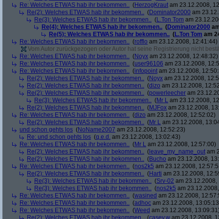
Re: Welches ETWAS hab ihr bekommen..
(
HerzogKraut
am 23.12.2008, 12
Re(2): Welches ETWAS hab ihr bekommen..
(
Dominator2000
am 23.12.
Re(3): Welches ETWAS hab ihr bekommen..
(
L.Ton Tom
am 23.12.200
Re(4): Welches ETWAS hab ihr bekommen..
(
Dominator2000
am
Re(5): Welches ETWAS hab ihr bekommen..
(
L.Ton Tom
am 24
Re: Welches ETWAS hab ihr bekommen..
(
rofflo
am 23.12.2008, 12:41:44)
Vom Autor zurückgezogen oder Autor hat seine Registrierung nicht bestä
Re: Welches ETWAS hab ihr bekommen..
(
Noyx
am 23.12.2008, 12:48:32)
Re: Welches ETWAS hab ihr bekommen..
(
user96106
am 23.12.2008, 12:5
Re: Welches ETWAS hab ihr bekommen..
(
infopoint
am 23.12.2008, 12:50:
Re(2): Welches ETWAS hab ihr bekommen..
(
Noyx
am 23.12.2008, 12:5
Re(2): Welches ETWAS hab ihr bekommen..
(
dizo
am 23.12.2008, 12:52
Re(2): Welches ETWAS hab ihr bekommen..
(
powerleecher
am 23.12.20
Re(3): Welches ETWAS hab ihr bekommen..
(
Mr L
am 23.12.2008, 12
Re(2): Welches ETWAS hab ihr bekommen..
(
MJFox
am 23.12.2008, 13
Re: Welches ETWAS hab ihr bekommen..
(
dizo
am 23.12.2008, 12:52:02)
Re(2): Welches ETWAS hab ihr bekommen..
(
Mr L
am 23.12.2008, 13:0
und schon gehts los
(
NoName2007
am 23.12.2008, 12:52:23)
Re: und schon gehts los
(
q.e.d.
am 23.12.2008, 13:02:43)
Re: Welches ETWAS hab ihr bekommen..
(
Mr L
am 23.12.2008, 12:57:00)
Re(2): Welches ETWAS hab ihr bekommen..
(
leave_my_name_out
am 2
Re(2): Welches ETWAS hab ihr bekommen..
(
Bucho
am 23.12.2008, 13:
Re: Welches ETWAS hab ihr bekommen..
(
nos2k5
am 23.12.2008, 12:57:5
Re(2): Welches ETWAS hab ihr bekommen..
(
Harti
am 23.12.2008, 12:5
Re(3): Welches ETWAS hab ihr bekommen..
(
Srv-02
am 23.12.2008, 
Re(3): Welches ETWAS hab ihr bekommen..
(
nos2k5
am 23.12.2008,
Re: Welches ETWAS hab ihr bekommen..
(
wasined
am 23.12.2008, 12:57:
Re: Welches ETWAS hab ihr bekommen..
(
adhoc
am 23.12.2008, 13:05:13
Re: Welches ETWAS hab ihr bekommen..
(
Weed
am 23.12.2008, 13:09:31
Re(2): Welches ETWAS hab ihr bekommen..
(
casey.w
am 23.12.2008, 1