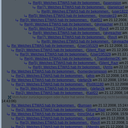
Re(6): Welches ETWAS hab ihr bekommen..
(
laservision
am 2
Re(7): Welches ETWAS hab ihr bekommen..
(
danielcart
am
Re(8): Welches ETWAS hab ihr bekommen..
(
user1822
Re(5): Welches ETWAS hab ihr bekommen..
(
monster23
am 22.
Re(3): Welches ETWAS hab ihr bekommen..
(
Kalif22
am 21.12.2008, 
Re(4): Welches ETWAS hab ihr bekommen..
(
skyreacher
am 21.12
Re(5): Welches ETWAS hab ihr bekommen..
(
RevX
am 21.12.20
Re(6): Welches ETWAS hab ihr bekommen..
(
skyreacher
am 
Re(7): Welches ETWAS hab ihr bekommen..
(
RevX
am 21.
Re(8): Welches ETWAS hab ihr bekommen..
(
skyreach
Re: Welches ETWAS hab ihr bekommen..
(
User195329
am 21.12.2008, 11
Re(2): Welches ETWAS hab ihr bekommen..
(
Silent_Razr
am 21.12.2008
Re(3): Welches ETWAS hab ihr bekommen..
(
User195329
am 21.12.2
Re(4): Welches ETWAS hab ihr bekommen..
(
-Transformer2K-
am 2
Re(5): Welches ETWAS hab ihr bekommen..
(
Silent_Razr
am 21
Re(6): Welches ETWAS hab ihr bekommen..
(
Arrris
am 22.12.
Re: Welches ETWAS hab ihr bekommen..
(
homerdersimpson
am 21.12.200
Re(2): Welches ETWAS hab ihr bekommen..
(
athis
am 21.12.2008, 14:5
Re: Welches ETWAS hab ihr bekommen..
(
stefan2k
am 21.12.2008, 13:54:
Re(2): Welches ETWAS hab ihr bekommen..
(
Flo061180
am 21.12.2008,
Re(3): Welches ETWAS hab ihr bekommen..
(
stefan2k
am 21.12.2008
Re(2): Welches ETWAS hab ihr bekommen..
(
Kalif22
am 21.12.2008, 14
Vom Autor zurückgezogen oder Autor hat seine Registrierung nicht bestätig
14:43:06)
Re: Welches ETWAS hab ihr bekommen..
(
Burnsen
am 21.12.2008, 15:24:
Re(2): Welches ETWAS hab ihr bekommen..
(
Silent_Razr
am 21.12.2008
Re: Welches ETWAS hab ihr bekommen..
(
ninoStyLe
am 21.12.2008, 15:5
Re(2): Welches ETWAS hab ihr bekommen..
(
xxxforce
am 21.12.2008, 1
Re(3): Welches ETWAS hab ihr bekommen..
(
RevX
am 21.12.2008, 1
Re(2): Welches ETWAS hab ihr bekommen..
(
Alkestis
am 21.12.2008, 1