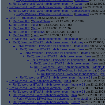
Re(3): Welches ETWAS hab ihr bekommen..
(
monster23
am 23.12.20
Re(2): Welches ETWAS hab ihr bekommen..
(
X_Xtream
am 23.12.2008,
Re: Welches ETWAS hab ihr bekommen..
(
TheWikkinger
am 23.12.2008, 1
Re(2): Welches ETWAS hab ihr bekommen..
(
Games2Game
am 23.12.2
Re(3): Welches ETWAS hab ihr bekommen..
(
fossman23
am 23.12.20
19er TFT
(
goaspeda
am 23.12.2008, 11:06:44)
Re: 19er TFT
(
Games2Game
am 23.12.2008, 11:07:38)
Re: 19er TFT
(
Noyx
am 23.12.2008, 11:07:45)
Re: 19er TFT
(
Mr L
am 23.12.2008, 11:07:59)
Re: 19er TFT
(
monster23
am 23.12.2008, 11:08:27)
Re: 19er TFT
(
q.e.d.
am 23.12.2008, 11:23:51)
Re: Welches ETWAS hab ihr bekommen..
(
magic8ball
am 23.12.2008, 11:0
Re(2): Welches ETWAS hab ihr bekommen..
(
firstronny
am 23.12.2008, 
Re(3): Welches ETWAS hab ihr bekommen..
(
magic8ball
am 23.12.20
Re(4): Welches ETWAS hab ihr bekommen..
(
mko
am 23.12.2008, 
Re(5): Welches ETWAS hab ihr bekommen..
(
Marax
am 23.12.2
Re(6): Welches ETWAS hab ihr bekommen..
(
mko
am 23.12.2
Re(7): Welches ETWAS hab ihr bekommen..
(
Marax
am 23
Re(8): Welches ETWAS hab ihr bekommen..
(
mko
am 23
Re(8): Welches ETWAS hab ihr bekommen..
(
Winnie_
Re(9): Welches ETWAS hab ihr bekommen..
(
JC-De
Re(10): Welches ETWAS hab ihr bekommen..
(
Wi
Re(4): Welches ETWAS hab ihr bekommen..
(
monster23
am 23.12.
Re: Welches ETWAS hab ihr bekommen..
(
rufus
am 23.12.2008, 11:13:59)
Re(2): Welches ETWAS hab ihr bekommen..
(
monster23
am 23.12.2008,
Re: Welches ETWAS hab ihr bekommen..
(
Gott
am 23.12.2008, 11:14:14)
Re(2): Welches ETWAS hab ihr bekommen..
(
monster23
am 23.12.2008,
Re(2): Welches ETWAS hab ihr bekommen..
(
mko
am 23.12.2008, 11:16
Re(3): Welches ETWAS hab ihr bekommen..
(
monster23
am 23.12.20
Re(2): Welches ETWAS hab ihr bekommen..
(
Srv-02
am 23.12.2008, 11: