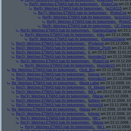
Re(5): Welches ETWAS hab ihr bekommen..
(
RoboCop
am 23.1
Re(6): Welches ETWAS hab ihr bekommen..
(
w114/115
am 23
Re(7): Welches ETWAS hab ihr bekommen..
(
RoboCop
am
Re(8): Welches ETWAS hab ihr bekommen..
(
w114/115
Re(9): Welches ETWAS hab ihr bekommen..
(
RoboC
Re(8): Welches ETWAS hab ihr bekommen..
(
JC-Dento
Re(3): Welches ETWAS hab ihr bekommen..
(
Games2Game
am 23.12
Re(4): Welches ETWAS hab ihr bekommen..
(
mko
am 23.12.2008, 
Re(5): Welches ETWAS hab ihr bekommen..
(
Games2Game
am 
Re(2): Welches ETWAS hab ihr bekommen..
(
Psylence
am 23.12.2008, 
Re(2): Welches ETWAS hab ihr bekommen..
(
Winnie_Pooh
am 23.12.20
Re(2): Welches ETWAS hab ihr bekommen..
(
j.
am 23.12.2008, 11:01:22
Re(2): Welches ETWAS hab ihr bekommen..
(
monster23
am 23.12.2008,
Re(3): Welches ETWAS hab ihr bekommen..
(
RoboCop
am 23.12.200
Re(4): Welches ETWAS hab ihr bekommen..
(
monster23
am 23.12.
Re: Welches ETWAS hab ihr bekommen..
(
Sick_Boy
am 23.12.2008, 10:46
Re(2): Welches ETWAS hab ihr bekommen..
(
playaz
am 23.12.2008, 10
Re(2): Welches ETWAS hab ihr bekommen..
(
monster23
am 23.12.2008,
Re: Welches ETWAS hab ihr bekommen..
(
Black Label
am 23.12.2008, 10:
Re(2): Welches ETWAS hab ihr bekommen..
(
X_Xtream
am 23.12.2008,
Re(2): Welches ETWAS hab ihr bekommen..
(
Mr L
am 23.12.2008, 10:4
Re(3): Welches ETWAS hab ihr bekommen..
(
Marax
am 23.12.2008, 
Re(2): Welches ETWAS hab ihr bekommen..
(
taNero
am 23.12.2008, 10
Re(2): Welches ETWAS hab ihr bekommen..
(
schop18
am 23.12.2008, 1
Re: Welches ETWAS hab ihr bekommen..
(
Marax
am 23.12.2008, 10:48:38
Re(2): Welches ETWAS hab ihr bekommen..
(
playaz
am 23.12.2008, 10
Re(3): Welches ETWAS hab ihr bekommen..
(
Mr L
am 23.12.2008, 10
Re(3): Welches ETWAS hab ihr bekommen..
(
Marax
am 23.12.2008, 
Re(4): Welches ETWAS hab ihr bekommen..
(
Mr L
am 23.12.2008,