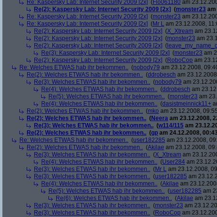
Re: Kaspersky Lab: Internet Security 2009 [2x]
(
Flo061180
am 23.12.200
Re(2): Kaspersky Lab: Internet Security 2009 [2x]
(
monster23
am 
Re: Kaspersky Lab: Internet Security 2009 [2x]
(
monster23
am 23.12.200
Re: Kaspersky Lab: Internet Security 2009 [2x]
(
Mr L
am 23.12.2008, 11:
Re(2): Kaspersky Lab: Internet Security 2009 [2x]
(
X_Xtream
am 23.12
Re(2): Kaspersky Lab: Internet Security 2009 [2x]
(
monster23
am 23.1
Re(2): Kaspersky Lab: Internet Security 2009 [2x]
(
leave_my_name_o
Re(3): Kaspersky Lab: Internet Security 2009 [2x]
(
monster23
am 23
Re(2): Kaspersky Lab: Internet Security 2009 [2x]
(
RoboCop
am 23.12
Re: Welches ETWAS hab ihr bekommen..
(
nobody79
am 23.12.2008, 09:4
Re(2): Welches ETWAS hab ihr bekommen..
(
ddrobesch
am 23.12.2008,
Re(3): Welches ETWAS hab ihr bekommen..
(
nobody79
am 23.12.200
Re(4): Welches ETWAS hab ihr bekommen..
(
ddrobesch
am 23.12.
Re(5): Welches ETWAS hab ihr bekommen..
(
monster23
am 23.
Re(4): Welches ETWAS hab ihr bekommen..
(
dasistmeinnick11+
am
Re(2): Welches ETWAS hab ihr bekommen..
(
mko
am 23.12.2008, 09:55
Re(2): Welches ETWAS hab ihr bekommen..
(
Neera
am 23.12.2008, 2
Re(3): Welches ETWAS hab ihr bekommen..
(
w114/115
am 23.12.20
Re(2): Welches ETWAS hab ihr bekommen..
(
gp
am 24.12.2008, 00:43
Re: Welches ETWAS hab ihr bekommen..
(
user182285
am 23.12.2008, 09
Re(2): Welches ETWAS hab ihr bekommen..
(
Akilae
am 23.12.2008, 09:
Re(3): Welches ETWAS hab ihr bekommen..
(
X_Xtream
am 23.12.200
Re(4): Welches ETWAS hab ihr bekommen..
(
User284
am 23.12.20
Re(3): Welches ETWAS hab ihr bekommen..
(
Mr L
am 23.12.2008, 09
Re(3): Welches ETWAS hab ihr bekommen..
(
user182285
am 23.12.2
Re(4): Welches ETWAS hab ihr bekommen..
(
Akilae
am 23.12.2008
Re(5): Welches ETWAS hab ihr bekommen..
(
user182285
am 23
Re(6): Welches ETWAS hab ihr bekommen..
(
Akilae
am 23.12
Re(3): Welches ETWAS hab ihr bekommen..
(
monster23
am 23.12.20
Re(3): Welches ETWAS hab ihr bekommen..
(
RoboCop
am 23.12.200