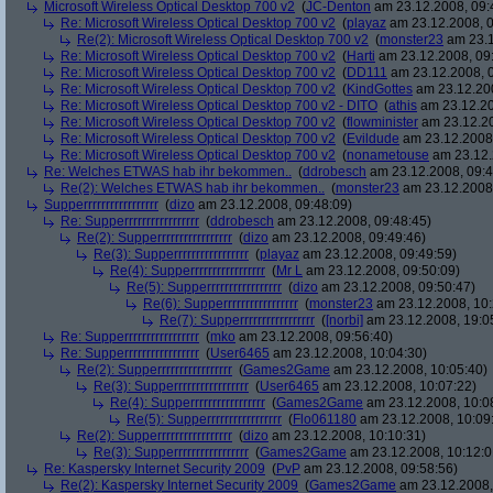
Microsoft Wireless Optical Desktop 700 v2
(
JC-Denton
am 23.12.2008, 09:
Re: Microsoft Wireless Optical Desktop 700 v2
(
playaz
am 23.12.2008, 0
Re(2): Microsoft Wireless Optical Desktop 700 v2
(
monster23
am 23.1
Re: Microsoft Wireless Optical Desktop 700 v2
(
Harti
am 23.12.2008, 09
Re: Microsoft Wireless Optical Desktop 700 v2
(
DD111
am 23.12.2008, 0
Re: Microsoft Wireless Optical Desktop 700 v2
(
KindGottes
am 23.12.200
Re: Microsoft Wireless Optical Desktop 700 v2 - DITO
(
athis
am 23.12.20
Re: Microsoft Wireless Optical Desktop 700 v2
(
flowminister
am 23.12.20
Re: Microsoft Wireless Optical Desktop 700 v2
(
Evildude
am 23.12.2008,
Re: Microsoft Wireless Optical Desktop 700 v2
(
nonametouse
am 23.12.
Re: Welches ETWAS hab ihr bekommen..
(
ddrobesch
am 23.12.2008, 09:4
Re(2): Welches ETWAS hab ihr bekommen..
(
monster23
am 23.12.2008,
Supperrrrrrrrrrrrrrrrr
(
dizo
am 23.12.2008, 09:48:09)
Re: Supperrrrrrrrrrrrrrrrr
(
ddrobesch
am 23.12.2008, 09:48:45)
Re(2): Supperrrrrrrrrrrrrrrrr
(
dizo
am 23.12.2008, 09:49:46)
Re(3): Supperrrrrrrrrrrrrrrrr
(
playaz
am 23.12.2008, 09:49:59)
Re(4): Supperrrrrrrrrrrrrrrrr
(
Mr L
am 23.12.2008, 09:50:09)
Re(5): Supperrrrrrrrrrrrrrrrr
(
dizo
am 23.12.2008, 09:50:47)
Re(6): Supperrrrrrrrrrrrrrrrr
(
monster23
am 23.12.2008, 10:
Re(7): Supperrrrrrrrrrrrrrrrr
(
[norbi]
am 23.12.2008, 19:0
Re: Supperrrrrrrrrrrrrrrrr
(
mko
am 23.12.2008, 09:56:40)
Re: Supperrrrrrrrrrrrrrrrr
(
User6465
am 23.12.2008, 10:04:30)
Re(2): Supperrrrrrrrrrrrrrrrr
(
Games2Game
am 23.12.2008, 10:05:40)
Re(3): Supperrrrrrrrrrrrrrrrr
(
User6465
am 23.12.2008, 10:07:22)
Re(4): Supperrrrrrrrrrrrrrrrr
(
Games2Game
am 23.12.2008, 10:0
Re(5): Supperrrrrrrrrrrrrrrrr
(
Flo061180
am 23.12.2008, 10:09
Re(2): Supperrrrrrrrrrrrrrrrr
(
dizo
am 23.12.2008, 10:10:31)
Re(3): Supperrrrrrrrrrrrrrrrr
(
Games2Game
am 23.12.2008, 10:12:0
Re: Kaspersky Internet Security 2009
(
PvP
am 23.12.2008, 09:58:56)
Re(2): Kaspersky Internet Security 2009
(
Games2Game
am 23.12.2008,