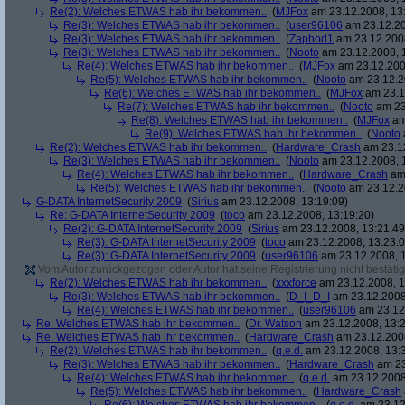
Re(2): Welches ETWAS hab ihr bekommen..
(
MJFox
am 23.12.2008, 13
Re(3): Welches ETWAS hab ihr bekommen..
(
user96106
am 23.12.20
Re(3): Welches ETWAS hab ihr bekommen..
(
Zaphod1
am 23.12.2008
Re(3): Welches ETWAS hab ihr bekommen..
(
Nooto
am 23.12.2008, 
Re(4): Welches ETWAS hab ihr bekommen..
(
MJFox
am 23.12.200
Re(5): Welches ETWAS hab ihr bekommen..
(
Nooto
am 23.12.2
Re(6): Welches ETWAS hab ihr bekommen..
(
MJFox
am 23.1
Re(7): Welches ETWAS hab ihr bekommen..
(
Nooto
am 23
Re(8): Welches ETWAS hab ihr bekommen..
(
MJFox
am
Re(9): Welches ETWAS hab ihr bekommen..
(
Nooto
Re(2): Welches ETWAS hab ihr bekommen..
(
Hardware_Crash
am 23.12
Re(3): Welches ETWAS hab ihr bekommen..
(
Nooto
am 23.12.2008, 
Re(4): Welches ETWAS hab ihr bekommen..
(
Hardware_Crash
am 
Re(5): Welches ETWAS hab ihr bekommen..
(
Nooto
am 23.12.2
G-DATA InternetSecurity 2009
(
Sirius
am 23.12.2008, 13:19:09)
Re: G-DATA InternetSecurity 2009
(
toco
am 23.12.2008, 13:19:20)
Re(2): G-DATA InternetSecurity 2009
(
Sirius
am 23.12.2008, 13:21:49
Re(3): G-DATA InternetSecurity 2009
(
toco
am 23.12.2008, 13:23:0
Re(3): G-DATA InternetSecurity 2009
(
user96106
am 23.12.2008, 1
Vom Autor zurückgezogen oder Autor hat seine Registrierung nicht bestätig
Re(2): Welches ETWAS hab ihr bekommen..
(
xxxforce
am 23.12.2008, 1
Re(3): Welches ETWAS hab ihr bekommen..
(
D_I_D_I
am 23.12.2008
Re(4): Welches ETWAS hab ihr bekommen..
(
user96106
am 23.12.
Re: Welches ETWAS hab ihr bekommen..
(
Dr. Watson
am 23.12.2008, 13:2
Re: Welches ETWAS hab ihr bekommen..
(
Hardware_Crash
am 23.12.2008
Re(2): Welches ETWAS hab ihr bekommen..
(
q.e.d.
am 23.12.2008, 13:
Re(3): Welches ETWAS hab ihr bekommen..
(
Hardware_Crash
am 23
Re(4): Welches ETWAS hab ihr bekommen..
(
q.e.d.
am 23.12.2008
Re(5): Welches ETWAS hab ihr bekommen..
(
Hardware_Crash