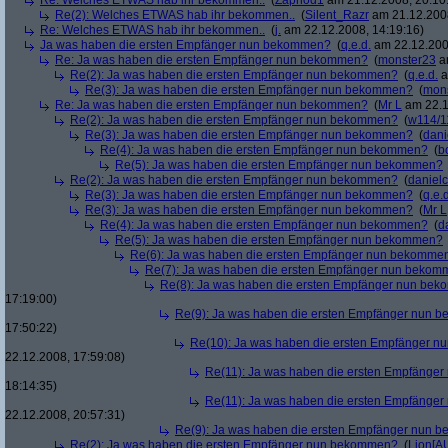
Re: Welches ETWAS hab ihr bekommen..
(
Zaphod1
am 21.12.2008, 20:10
Re(2): Welches ETWAS hab ihr bekommen..
(
Silent_Razr
am 21.12.2008
Re: Welches ETWAS hab ihr bekommen..
(
j.
am 22.12.2008, 14:19:16)
Ja was haben die ersten Empfänger nun bekommen?
(
q.e.d.
am 22.12.200
Re: Ja was haben die ersten Empfänger nun bekommen?
(
monster23
am
Re(2): Ja was haben die ersten Empfänger nun bekommen?
(
q.e.d.
a
Re(3): Ja was haben die ersten Empfänger nun bekommen?
(
mon
Re: Ja was haben die ersten Empfänger nun bekommen?
(
Mr L
am 22.1
Re(2): Ja was haben die ersten Empfänger nun bekommen?
(
w114/1
Re(3): Ja was haben die ersten Empfänger nun bekommen?
(
dani
Re(4): Ja was haben die ersten Empfänger nun bekommen?
(
b
Re(5): Ja was haben die ersten Empfänger nun bekommen?
Re(2): Ja was haben die ersten Empfänger nun bekommen?
(
danielc
Re(3): Ja was haben die ersten Empfänger nun bekommen?
(
q.e.d
Re(3): Ja was haben die ersten Empfänger nun bekommen?
(
Mr L
Re(4): Ja was haben die ersten Empfänger nun bekommen?
(
d
Re(5): Ja was haben die ersten Empfänger nun bekommen?
Re(6): Ja was haben die ersten Empfänger nun bekomme
Re(7): Ja was haben die ersten Empfänger nun beko
Re(8): Ja was haben die ersten Empfänger nun be
17:19:00)
Re(9): Ja was haben die ersten Empfänger nun
17:50:22)
Re(10): Ja was haben die ersten Empfänger 
22.12.2008, 17:59:08)
Re(11): Ja was haben die ersten Empfänge
18:14:35)
Re(11): Ja was haben die ersten Empfänge
22.12.2008, 20:57:31)
Re(9): Ja was haben die ersten Empfänger nun
Re(2): Ja was haben die ersten Empfänger nun bekommen?
(
Lion[A