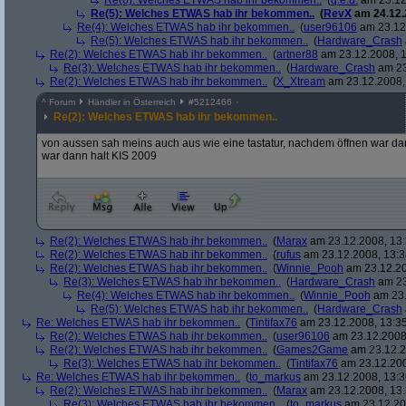
Re(6): Welches ETWAS hab ihr bekommen..
(
q.e.d.
am 23.12
Re(5): Welches ETWAS hab ihr bekommen..
(
RevX
am 24.12.
Re(4): Welches ETWAS hab ihr bekommen..
(
user96106
am 23.12.
Re(5): Welches ETWAS hab ihr bekommen..
(
Hardware_Crash
Re(2): Welches ETWAS hab ihr bekommen..
(
artner88
am 23.12.2008, 1
Re(3): Welches ETWAS hab ihr bekommen..
(
Hardware_Crash
am 23
Re(2): Welches ETWAS hab ihr bekommen..
(
X_Xtream
am 23.12.2008,
^
Forum
Händler in Österreich
#
5212466
Re(2): Welches ETWAS hab ihr bekommen..
von aussen sah meins auch aus wie eine tastatur, nachdem öffnen war dann
war dann halt KIS 2009
Re(2): Welches ETWAS hab ihr bekommen..
(
Marax
am 23.12.2008, 13:
Re(2): Welches ETWAS hab ihr bekommen..
(
rufus
am 23.12.2008, 13:3
Re(2): Welches ETWAS hab ihr bekommen..
(
Winnie_Pooh
am 23.12.20
Re(3): Welches ETWAS hab ihr bekommen..
(
Hardware_Crash
am 23
Re(4): Welches ETWAS hab ihr bekommen..
(
Winnie_Pooh
am 23.
Re(5): Welches ETWAS hab ihr bekommen..
(
Hardware_Crash
Re: Welches ETWAS hab ihr bekommen..
(
Tintifax76
am 23.12.2008, 13:35
Re(2): Welches ETWAS hab ihr bekommen..
(
user96106
am 23.12.2008,
Re(2): Welches ETWAS hab ihr bekommen..
(
Games2Game
am 23.12.2
Re(3): Welches ETWAS hab ihr bekommen..
(
Tintifax76
am 23.12.200
Re: Welches ETWAS hab ihr bekommen..
(
to_markus
am 23.12.2008, 13:3
Re(2): Welches ETWAS hab ihr bekommen..
(
Marax
am 23.12.2008, 13:
Re(3): Welches ETWAS hab ihr bekommen..
(
to_markus
am 23.12.20