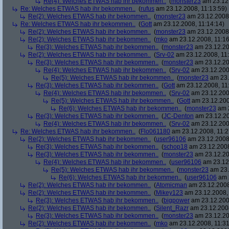
Re(4): Welches ETWAS hab ihr bekommen..
(
monster23
am 23.12.
Re: Welches ETWAS hab ihr bekommen..
(
rufus
am 23.12.2008, 11:13:59)
Re(2): Welches ETWAS hab ihr bekommen..
(
monster23
am 23.12.2008,
Re: Welches ETWAS hab ihr bekommen..
(
Gott
am 23.12.2008, 11:14:14)
Re(2): Welches ETWAS hab ihr bekommen..
(
monster23
am 23.12.2008,
Re(2): Welches ETWAS hab ihr bekommen..
(
mko
am 23.12.2008, 11:16
Re(3): Welches ETWAS hab ihr bekommen..
(
monster23
am 23.12.20
Re(2): Welches ETWAS hab ihr bekommen..
(
Srv-02
am 23.12.2008, 11:
Re(3): Welches ETWAS hab ihr bekommen..
(
monster23
am 23.12.20
Re(4): Welches ETWAS hab ihr bekommen..
(
Srv-02
am 23.12.2008
Re(5): Welches ETWAS hab ihr bekommen..
(
monster23
am 23.
Re(3): Welches ETWAS hab ihr bekommen..
(
Gott
am 23.12.2008, 11
Re(4): Welches ETWAS hab ihr bekommen..
(
Srv-02
am 23.12.2008
Re(5): Welches ETWAS hab ihr bekommen..
(
Gott
am 23.12.200
Re(6): Welches ETWAS hab ihr bekommen..
(
monster23
am 2
Re(3): Welches ETWAS hab ihr bekommen..
(
JC-Denton
am 23.12.20
Re(4): Welches ETWAS hab ihr bekommen..
(
Srv-02
am 23.12.2008
Re: Welches ETWAS hab ihr bekommen..
(
Flo061180
am 23.12.2008, 11:2
Re(2): Welches ETWAS hab ihr bekommen..
(
user96106
am 23.12.2008,
Re(3): Welches ETWAS hab ihr bekommen..
(
schop18
am 23.12.2008
Re(3): Welches ETWAS hab ihr bekommen..
(
monster23
am 23.12.20
Re(4): Welches ETWAS hab ihr bekommen..
(
user96106
am 23.12.
Re(5): Welches ETWAS hab ihr bekommen..
(
monster23
am 23.
Re(6): Welches ETWAS hab ihr bekommen..
(
user96106
am 2
Re(2): Welches ETWAS hab ihr bekommen..
(
Atomicman
am 23.12.2008
Re(2): Welches ETWAS hab ihr bekommen..
(
Mikey123
am 23.12.2008, 
Re(3): Welches ETWAS hab ihr bekommen..
(
bigpower
am 23.12.200
Re(2): Welches ETWAS hab ihr bekommen..
(
Silent_Razr
am 23.12.2008
Re(3): Welches ETWAS hab ihr bekommen..
(
monster23
am 23.12.20
Re(2): Welches ETWAS hab ihr bekommen..
(
mko
am 23.12.2008, 11:31