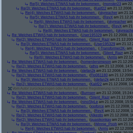
Re(5): Welches ETWAS hab ihr bekommen..
(
monster23
am 22.
Re(3): Welches ETWAS hab ihr bekommen..
(
Kalif22
am 21.12.2008, 
Re(4): Welches ETWAS hab ihr bekommen..
(
skyreacher
am 21.12
Re(5): Welches ETWAS hab ihr bekommen..
(
RevX
am 21.12.20
Re(6): Welches ETWAS hab ihr bekommen..
(
skyreacher
am 
Re(7): Welches ETWAS hab ihr bekommen..
(
RevX
am 21.
Re(8): Welches ETWAS hab ihr bekommen..
(
skyreach
Re: Welches ETWAS hab ihr bekommen..
(
User195329
am 21.12.2008, 11
Re(2): Welches ETWAS hab ihr bekommen..
(
Silent_Razr
am 21.12.2008
Re(3): Welches ETWAS hab ihr bekommen..
(
User195329
am 21.12.2
Re(4): Welches ETWAS hab ihr bekommen..
(
-Transformer2K-
am 2
Re(5): Welches ETWAS hab ihr bekommen..
(
Silent_Razr
am 21
Re(6): Welches ETWAS hab ihr bekommen..
(
Arrris
am 22.12.
Re: Welches ETWAS hab ihr bekommen..
(
homerdersimpson
am 21.12.200
Re(2): Welches ETWAS hab ihr bekommen..
(
athis
am 21.12.2008, 14:5
Re: Welches ETWAS hab ihr bekommen..
(
stefan2k
am 21.12.2008, 13:54:
Re(2): Welches ETWAS hab ihr bekommen..
(
Flo061180
am 21.12.2008,
Re(3): Welches ETWAS hab ihr bekommen..
(
stefan2k
am 21.12.2008
Re(2): Welches ETWAS hab ihr bekommen..
(
Kalif22
am 21.12.2008, 14
Vom Autor zurückgezogen oder Autor hat seine Registrierung nicht bestätig
Re: Welches ETWAS hab ihr bekommen..
(
Burnsen
am 21.12.2008, 15:24:
Re(2): Welches ETWAS hab ihr bekommen..
(
Silent_Razr
am 21.12.2008
Re: Welches ETWAS hab ihr bekommen..
(
ninoStyLe
am 21.12.2008, 15:5
Re(2): Welches ETWAS hab ihr bekommen..
(
xxxforce
am 21.12.2008, 1
Re(3): Welches ETWAS hab ihr bekommen..
(
RevX
am 21.12.2008, 1
Re(2): Welches ETWAS hab ihr bekommen..
(
Alkestis
am 21.12.2008, 1
Re(2): Welches ETWAS hab ihr bekommen..
(
quasikonkav
am 21.12.200
Re(3): Welches ETWAS hab ihr bekommen..
(
Winnie_Pooh
am 21.12.
Re(4): Welches ETWAS hab ihr bekommen..
(
Arrris
am 22.12.2008,