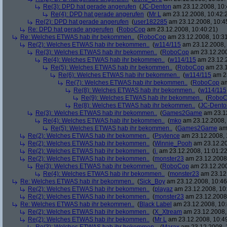
Re(3): DPD hat gerade angerufen
(
JC-Denton
am 23.12.2008, 10:
Re(4): DPD hat gerade angerufen
(
Mr L
am 23.12.2008, 10:42:
Re(2): DPD hat gerade angerufen
(
user182285
am 23.12.2008, 10:4
Re: DPD hat gerade angerufen
(
RoboCop
am 23.12.2008, 10:40:21)
Re: Welches ETWAS hab ihr bekommen..
(
RoboCop
am 23.12.2008, 10:31
Re(2): Welches ETWAS hab ihr bekommen..
(
w114/115
am 23.12.2008, 
Re(3): Welches ETWAS hab ihr bekommen..
(
RoboCop
am 23.12.200
Re(4): Welches ETWAS hab ihr bekommen..
(
w114/115
am 23.12.2
Re(5): Welches ETWAS hab ihr bekommen..
(
RoboCop
am 23.1
Re(6): Welches ETWAS hab ihr bekommen..
(
w114/115
am 23
Re(7): Welches ETWAS hab ihr bekommen..
(
RoboCop
am
Re(8): Welches ETWAS hab ihr bekommen..
(
w114/115
Re(9): Welches ETWAS hab ihr bekommen..
(
RoboC
Re(8): Welches ETWAS hab ihr bekommen..
(
JC-Dento
Re(3): Welches ETWAS hab ihr bekommen..
(
Games2Game
am 23.12
Re(4): Welches ETWAS hab ihr bekommen..
(
mko
am 23.12.2008, 
Re(5): Welches ETWAS hab ihr bekommen..
(
Games2Game
am 
Re(2): Welches ETWAS hab ihr bekommen..
(
Psylence
am 23.12.2008, 
Re(2): Welches ETWAS hab ihr bekommen..
(
Winnie_Pooh
am 23.12.20
Re(2): Welches ETWAS hab ihr bekommen..
(
j.
am 23.12.2008, 11:01:22
Re(2): Welches ETWAS hab ihr bekommen..
(
monster23
am 23.12.2008,
Re(3): Welches ETWAS hab ihr bekommen..
(
RoboCop
am 23.12.200
Re(4): Welches ETWAS hab ihr bekommen..
(
monster23
am 23.12.
Re: Welches ETWAS hab ihr bekommen..
(
Sick_Boy
am 23.12.2008, 10:46
Re(2): Welches ETWAS hab ihr bekommen..
(
playaz
am 23.12.2008, 10
Re(2): Welches ETWAS hab ihr bekommen..
(
monster23
am 23.12.2008,
Re: Welches ETWAS hab ihr bekommen..
(
Black Label
am 23.12.2008, 10:
Re(2): Welches ETWAS hab ihr bekommen..
(
X_Xtream
am 23.12.2008,
Re(2): Welches ETWAS hab ihr bekommen..
(
Mr L
am 23.12.2008, 10:4