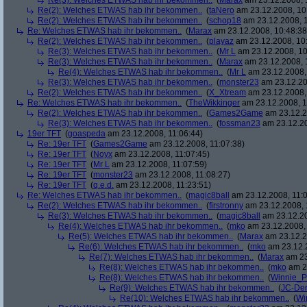
Re(3): Welches ETWAS hab ihr bekommen..
(
Marax
am 23.12.2008, 
Re(2): Welches ETWAS hab ihr bekommen..
(
taNero
am 23.12.2008, 10
Re(2): Welches ETWAS hab ihr bekommen..
(
schop18
am 23.12.2008, 1
Re: Welches ETWAS hab ihr bekommen..
(
Marax
am 23.12.2008, 10:48:38
Re(2): Welches ETWAS hab ihr bekommen..
(
playaz
am 23.12.2008, 10
Re(3): Welches ETWAS hab ihr bekommen..
(
Mr L
am 23.12.2008, 10
Re(3): Welches ETWAS hab ihr bekommen..
(
Marax
am 23.12.2008, 
Re(4): Welches ETWAS hab ihr bekommen..
(
Mr L
am 23.12.2008,
Re(3): Welches ETWAS hab ihr bekommen..
(
monster23
am 23.12.20
Re(2): Welches ETWAS hab ihr bekommen..
(
X_Xtream
am 23.12.2008,
Re: Welches ETWAS hab ihr bekommen..
(
TheWikkinger
am 23.12.2008, 1
Re(2): Welches ETWAS hab ihr bekommen..
(
Games2Game
am 23.12.2
Re(3): Welches ETWAS hab ihr bekommen..
(
fossman23
am 23.12.20
19er TFT
(
goaspeda
am 23.12.2008, 11:06:44)
Re: 19er TFT
(
Games2Game
am 23.12.2008, 11:07:38)
Re: 19er TFT
(
Noyx
am 23.12.2008, 11:07:45)
Re: 19er TFT
(
Mr L
am 23.12.2008, 11:07:59)
Re: 19er TFT
(
monster23
am 23.12.2008, 11:08:27)
Re: 19er TFT
(
q.e.d.
am 23.12.2008, 11:23:51)
Re: Welches ETWAS hab ihr bekommen..
(
magic8ball
am 23.12.2008, 11:0
Re(2): Welches ETWAS hab ihr bekommen..
(
firstronny
am 23.12.2008, 
Re(3): Welches ETWAS hab ihr bekommen..
(
magic8ball
am 23.12.20
Re(4): Welches ETWAS hab ihr bekommen..
(
mko
am 23.12.2008, 
Re(5): Welches ETWAS hab ihr bekommen..
(
Marax
am 23.12.2
Re(6): Welches ETWAS hab ihr bekommen..
(
mko
am 23.12.2
Re(7): Welches ETWAS hab ihr bekommen..
(
Marax
am 23
Re(8): Welches ETWAS hab ihr bekommen..
(
mko
am 23
Re(8): Welches ETWAS hab ihr bekommen..
(
Winnie_
Re(9): Welches ETWAS hab ihr bekommen..
(
JC-De
Re(10): Welches ETWAS hab ihr bekommen..
(
Wi