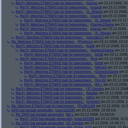
Re(2): Welches ETWAS hab ihr bekommen..
(
playaz
am 23.12.2008, 10
Re(3): Welches ETWAS hab ihr bekommen..
(
xxandl
am 23.12.2008, 
Re(2): Welches ETWAS hab ihr bekommen..
(
X_Xtream
am 23.12.2008,
Re(3): Welches ETWAS hab ihr bekommen..
(
xxandl
am 23.12.2008, 
Re(4): Welches ETWAS hab ihr bekommen..
(
X_Xtream
am 23.12.
Re(3): Welches ETWAS hab ihr bekommen..
(
Games2Game
am 23.12
Re(3): Welches ETWAS hab ihr bekommen..
(
playaz
am 23.12.2008, 
Re(4): Welches ETWAS hab ihr bekommen..
(
X_Xtream
am 23.12.
Re(2): Welches ETWAS hab ihr bekommen..
(
monster23
am 23.12.2008,
Re: Welches ETWAS hab ihr bekommen..
(
Psylence
am 23.12.2008, 10:22
Re(2): Welches ETWAS hab ihr bekommen..
(
plotti
am 23.12.2008, 10:2
Re(3): Welches ETWAS hab ihr bekommen..
(
Games2Game
am 23.12
Re(4): Welches ETWAS hab ihr bekommen..
(
plotti
am 23.12.2008,
Re(3): Welches ETWAS hab ihr bekommen..
(
Roli
am 23.12.2008, 10
Re(4): Welches ETWAS hab ihr bekommen..
(
plotti
am 23.12.2008,
Re(4): Welches ETWAS hab ihr bekommen..
(
fstingl2
am 23.12.200
Re(4): Welches ETWAS hab ihr bekommen..
(
Games2Game
am 23
Re(5): Welches ETWAS hab ihr bekommen..
(
Roli
am 23.12.200
Re(4): Welches ETWAS hab ihr bekommen..
(
Srv-02
am 23.12.200
Re(4): Welches ETWAS hab ihr bekommen..
(
Mr L
am 23.12.2008,
Re(2): Welches ETWAS hab ihr bekommen..
(
JC-Denton
am 23.12.2008,
Re(2): Welches ETWAS hab ihr bekommen..
(
Madler
am 23.12.2008, 10
Re(2): Welches ETWAS hab ihr bekommen..
(
athis
am 23.12.2008, 10:5
Re(2): Welches ETWAS hab ihr bekommen..
(
smart42
am 23.12.2008, 1
Re: Welches ETWAS hab ihr bekommen..
(
Flo061180
am 23.12.2008, 10:2
DPD hat gerade angerufen
(
user182285
am 23.12.2008, 10:29:10)
Re: DPD hat gerade angerufen
(
Mr L
am 23.12.2008, 10:29:24)
Re(2): DPD hat gerade angerufen
(
user182285
am 23.12.2008, 10:3
Re: DPD hat gerade angerufen
(
JC-Denton
am 23.12.2008, 10:39:17)
Re(2): DPD hat gerade angerufen
(
bono_d70
am 23.12.2008, 10:39: