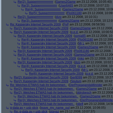
Re(2): Supperrrrrrrrrrrrrrrrr
(
Games2Game
am 23.12.2008, 10:05:40)
Re(3): Supperrrrrrrrrrrrrrrrr
(
User6465
am 23.12.2008, 10:07:22)
Re(4): Supperrrrrrrrrrrrrrrrr
(
Games2Game
am 23.12.2008, 10:0
Re(5): Supperrrrrrrrrrrrrrrrr
(
Flo061180
am 23.12.2008, 10:09
Re(2): Supperrrrrrrrrrrrrrrrr
(
dizo
am 23.12.2008, 10:10:31)
Re(3): Supperrrrrrrrrrrrrrrrr
(
Games2Game
am 23.12.2008, 10:12:0
Re: Kaspersky Internet Security 2009
(
PvP
am 23.12.2008, 09:58:56)
Re(2): Kaspersky Internet Security 2009
(
Games2Game
am 23.12.2008,
Re(2): Kaspersky Internet Security 2009
(
q.e.d.
am 23.12.2008, 10:00:5
Re(3): Kaspersky Internet Security 2009
(
sonja85
am 23.12.2008, 10:
Re(4): Kaspersky Internet Security 2009
(
Flo061180
am 23.12.2008
Re(4): Kaspersky Internet Security 2009
(
Mr L
am 23.12.2008, 10:
Re(4): Kaspersky Internet Security 2009
(
Games2Game
am 23.12.
Re(3): Kaspersky Internet Security 2009
(
Flo061180
am 23.12.2008, 
Re(3): Kaspersky Internet Security 2009
(
Games2Game
am 23.12.200
Re(4): Kaspersky Internet Security 2009
(
mko
am 23.12.2008, 10:1
Re(3): Kaspersky Internet Security 2009
(
dizo
am 23.12.2008, 10:02:
Re(4): Kaspersky Internet Security 2009
(
q.e.d.
am 23.12.2008, 10
Re(5): Kaspersky Internet Security 2009
(
Mr L
am 23.12.2008, 1
Re(6): Kaspersky Internet Security 2009
(
q.e.d.
am 23.12.200
Re(2): Kaspersky Internet Security 2009
(
bertl099
am 23.12.2008, 10:27
Re(2): Kaspersky Internet Security 2009
(
Sputum
am 23.12.2008, 10:42
Re: Welches ETWAS hab ihr bekommen..
(
DerPropagandaMinister
am 23.1
Re(2): Welches ETWAS hab ihr bekommen..
(
Games2Game
am 23.12.2
Re(2): Welches ETWAS hab ihr bekommen..
(
ddrobesch
am 23.12.2008,
Re(3): Welches ETWAS hab ihr bekommen..
(
Games2Game
am 23.12
Re(3): Welches ETWAS hab ihr bekommen..
(
DerPropagandaMiniste
Re(2): Welches ETWAS hab ihr bekommen..
(
stiefl
am 23.12.2008, 14:5
g-data av + usb stick
(
leave_my_name_out
am 23.12.2008, 10:06:05)
Re: g-data av + usb stick
(
playaz
am 23.12.2008, 10:07:37)