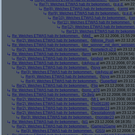
Re(7): Welches ETWAS hab ihr bekommen..
(
q.e.d.
am 22.
Re(8): Welches ETWAS hab ihr bekommen..
(
cermi
am 
Re(9): Welches ETWAS hab ihr bekommen..
(
q.e.d.
a
Re(10): Welches ETWAS hab ihr bekommen..
(
ce
Re(11): Welches ETWAS hab ihr bekommen..
(
Re(12): Welches ETWAS hab ihr bekommen.
Re(13): Welches ETWAS hab ihr bekomm
Re: Welches ETWAS hab ihr bekommen..
(
MikE_
am 22.12.2008, 21:55:29
Re(2): Welches ETWAS hab ihr bekommen..
(
Winnie_Pooh
am 22.12.20
Re: Welches ETWAS hab ihr bekommen..
(
der_spinner_mit_dem_weissen
Re(2): Welches ETWAS hab ihr bekommen..
(
hometech.v2.0
am 23.12.2
Re: Welches ETWAS hab ihr bekommen..
(
farmi
am 23.12.2008, 03:24:54)
Re(2): Welches ETWAS hab ihr bekommen..
(
andvol
am 23.12.2008, 08
Re: Welches ETWAS hab ihr bekommen..
(
ok4you-at
am 23.12.2008, 07:2
Re(2): Welches ETWAS hab ihr bekommen..
(
Noyx
am 23.12.2008, 07:4
Re(3): Welches ETWAS hab ihr bekommen..
(
ok4you-at
am 23.12.200
Re(4): Welches ETWAS hab ihr bekommen..
(
Noyx
am 23.12.2008,
Re(4): Welches ETWAS hab ihr bekommen..
(
Superfast
am 23.12.2
Re(2): Welches ETWAS hab ihr bekommen..
(
Flip
am 23.12.2008, 10:31
Re: Welches ETWAS hab ihr bekommen..
(
bono_d70
am 23.12.2008, 07:2
Re: Welches ETWAS hab ihr bekommen..
(
Dr.Betz
am 23.12.2008, 08:11:0
Re(2): Welches ETWAS hab ihr bekommen..
(
Mr L
am 23.12.2008, 08:11
Re(2): Welches ETWAS hab ihr bekommen..
(
Flo061180
am 23.12.2008,
Re(2): Welches ETWAS hab ihr bekommen..
(
monster23
am 23.12.2008,
Re(2): Welches ETWAS hab ihr bekommen..
(
Desolationrob
am 23.12.20
Re(3): Welches ETWAS hab ihr bekommen..
(
monster23
am 23.12.20
Re: Welches ETWAS hab ihr bekommen..
(
td1
am 23.12.2008, 08:18:35)
Re(2): Welches ETWAS hab ihr bekommen..
(
Games2Game
am 23.12.2
Re(3): Welches ETWAS hab ihr bekommen..
(
OSSI
am 23.12.2008, 0