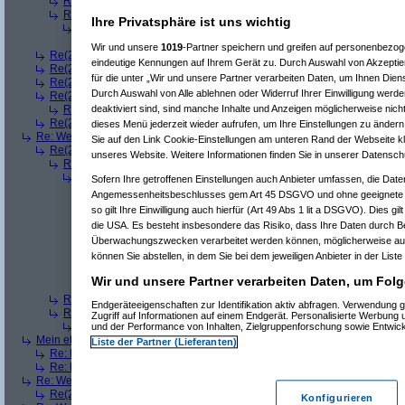
Re(3): Welches ETWAS hab ihr bekommen..
(
playaz
am 23.12.2008, 
Re(3): Welches ETWAS hab ihr bekommen..
(
monster23
am 23.12.20
Ihre Privatsphäre ist uns wichtig
Re(4): Welches ETWAS hab ihr bekommen..
(
bart99
am 23.12.2008
Re(5): Welches ETWAS hab ihr bekommen..
(
monster23
am 23.
Wir und unsere
1019
-Partner speichern und greifen auf personenbezo
Re(2): Welches ETWAS hab ihr bekommen..
(
female
am 23.12.2008, 09
eindeutige Kennungen auf Ihrem Gerät zu. Durch Auswahl von Akzeptier
Re(2): Welches ETWAS hab ihr bekommen..
(
User6465
am 23.12.2008,
für die unter „Wir und unsere Partner verarbeiten Daten, um Ihnen Dien
Re(2): Welches ETWAS hab ihr bekommen..
(
playaz
am 23.12.2008, 09
Durch Auswahl von Alle ablehnen oder Widerruf Ihrer Einwilligung werde
Re(2): Welches ETWAS hab ihr bekommen..
(
Ardjan
am 23.12.2008, 09
deaktiviert sind, sind manche Inhalte und Anzeigen möglicherweise nicht
Re(3): Welches ETWAS hab ihr bekommen..
(
monster23
am 23.12.20
Re(2): Welches ETWAS hab ihr bekommen..
(
User284
am 23.12.2008, 1
dieses Menü jederzeit wieder aufrufen, um Ihre Einstellungen zu ändern 
Re: Welches ETWAS hab ihr bekommen..
(
Diall
am 23.12.2008, 09:01:20)
Sie auf den Link Cookie-Einstellungen am unteren Rand der Webseite kli
Re(2): Welches ETWAS hab ihr bekommen..
(
ddrobesch
am 23.12.2008,
unseres Website. Weitere Informationen finden Sie in unserer Datensch
Re(3): Welches ETWAS hab ihr bekommen..
(
q.e.d.
am 23.12.2008, 0
Re(4): Welches ETWAS hab ihr bekommen..
(
Games2Game
am 23
Sofern Ihre getroffenen Einstellungen auch Anbieter umfassen, die Daten
Re(5): Welches ETWAS hab ihr bekommen..
(
ddrobesch
am 23.
Angemessenheitsbeschlusses gem Art 45 DSGVO und ohne geeignete G
Re(6): Welches ETWAS hab ihr bekommen..
(
q.e.d.
am 23.12
so gilt Ihre Einwilligung auch hierfür (Art 49 Abs 1 lit a DSGVO). Dies gi
Re(5): Welches ETWAS hab ihr bekommen..
(
q.e.d.
am 23.12.20
die USA. Es besteht insbesondere das Risiko, dass Ihre Daten durch B
Re(6): Welches ETWAS hab ihr bekommen..
(
Games2Game
Überwachungszwecken verarbeitet werden können, möglicherweise auc
Re(7): Welches ETWAS hab ihr bekommen..
(
q.e.d.
am 23.
können Sie abstellen, in dem Sie bei dem jeweiligen Anbieter in der Liste
Re(8): Welches ETWAS hab ihr bekommen..
(
Games2
Re(9): Welches ETWAS hab ihr bekommen..
(
q.e.d.
a
Wir und unsere Partner verarbeiten Daten, um Folg
Re(5): Welches ETWAS hab ihr bekommen..
(
monster23
am 23.
Re(3): Welches ETWAS hab ihr bekommen..
(
Diall
am 23.12.2008, 09
Endgeräteeigenschaften zur Identifikation aktiv abfragen. Verwendung 
Re(3): Welches ETWAS hab ihr bekommen..
(
Madler
am 23.12.2008, 
Zugriff auf Informationen auf einem Endgerät. Personalisierte Werbung
Re(4): Welches ETWAS hab ihr bekommen..
(
Games2Game
am 23
und der Performance von Inhalten, Zielgruppenforschung sowie Entwic
Mein etwas
(
Winnie_Pooh
am 23.12.2008, 09:12:01)
Liste der Partner (Lieferanten)
Re: Mein etwas
(
dizo
am 23.12.2008, 09:24:29)
Re: Mein etwas
(
q.e.d.
am 23.12.2008, 09:40:58)
Re: Welches ETWAS hab ihr bekommen..
(
Dimmu
am 23.12.2008, 09:12:1
Re(2): Welches ETWAS hab ihr bekommen..
(
Games2Game
am 23.12.2
Konfigurieren