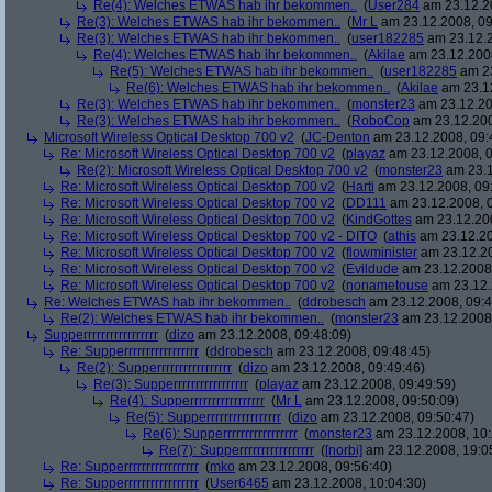
Re(4): Welches ETWAS hab ihr bekommen..
(
User284
am 23.12.20
Re(3): Welches ETWAS hab ihr bekommen..
(
Mr L
am 23.12.2008, 09
Re(3): Welches ETWAS hab ihr bekommen..
(
user182285
am 23.12.2
Re(4): Welches ETWAS hab ihr bekommen..
(
Akilae
am 23.12.2008
Re(5): Welches ETWAS hab ihr bekommen..
(
user182285
am 23
Re(6): Welches ETWAS hab ihr bekommen..
(
Akilae
am 23.12
Re(3): Welches ETWAS hab ihr bekommen..
(
monster23
am 23.12.20
Re(3): Welches ETWAS hab ihr bekommen..
(
RoboCop
am 23.12.200
Microsoft Wireless Optical Desktop 700 v2
(
JC-Denton
am 23.12.2008, 09:
Re: Microsoft Wireless Optical Desktop 700 v2
(
playaz
am 23.12.2008, 0
Re(2): Microsoft Wireless Optical Desktop 700 v2
(
monster23
am 23.1
Re: Microsoft Wireless Optical Desktop 700 v2
(
Harti
am 23.12.2008, 09
Re: Microsoft Wireless Optical Desktop 700 v2
(
DD111
am 23.12.2008, 0
Re: Microsoft Wireless Optical Desktop 700 v2
(
KindGottes
am 23.12.200
Re: Microsoft Wireless Optical Desktop 700 v2 - DITO
(
athis
am 23.12.20
Re: Microsoft Wireless Optical Desktop 700 v2
(
flowminister
am 23.12.20
Re: Microsoft Wireless Optical Desktop 700 v2
(
Evildude
am 23.12.2008,
Re: Microsoft Wireless Optical Desktop 700 v2
(
nonametouse
am 23.12.
Re: Welches ETWAS hab ihr bekommen..
(
ddrobesch
am 23.12.2008, 09:4
Re(2): Welches ETWAS hab ihr bekommen..
(
monster23
am 23.12.2008,
Supperrrrrrrrrrrrrrrrr
(
dizo
am 23.12.2008, 09:48:09)
Re: Supperrrrrrrrrrrrrrrrr
(
ddrobesch
am 23.12.2008, 09:48:45)
Re(2): Supperrrrrrrrrrrrrrrrr
(
dizo
am 23.12.2008, 09:49:46)
Re(3): Supperrrrrrrrrrrrrrrrr
(
playaz
am 23.12.2008, 09:49:59)
Re(4): Supperrrrrrrrrrrrrrrrr
(
Mr L
am 23.12.2008, 09:50:09)
Re(5): Supperrrrrrrrrrrrrrrrr
(
dizo
am 23.12.2008, 09:50:47)
Re(6): Supperrrrrrrrrrrrrrrrr
(
monster23
am 23.12.2008, 10:
Re(7): Supperrrrrrrrrrrrrrrrr
(
[norbi]
am 23.12.2008, 19:0
Re: Supperrrrrrrrrrrrrrrrr
(
mko
am 23.12.2008, 09:56:40)
Re: Supperrrrrrrrrrrrrrrrr
(
User6465
am 23.12.2008, 10:04:30)