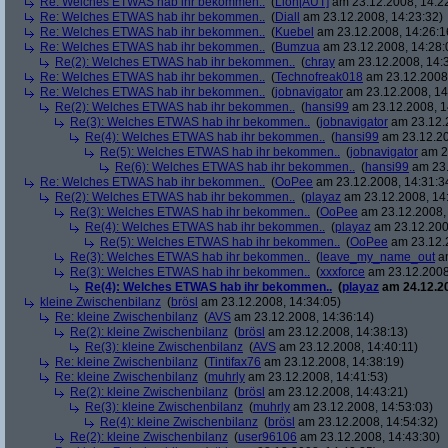
Re: Welches ETWAS hab ihr bekommen..
(
Lion[AUT]
am 23.12.2008, 14:2
Re: Welches ETWAS hab ihr bekommen..
(
Diall
am 23.12.2008, 14:23:32)
Re: Welches ETWAS hab ihr bekommen..
(
Kuebel
am 23.12.2008, 14:26:1
Re: Welches ETWAS hab ihr bekommen..
(
Bumzua
am 23.12.2008, 14:28:
Re(2): Welches ETWAS hab ihr bekommen..
(
chray
am 23.12.2008, 14:
Re: Welches ETWAS hab ihr bekommen..
(
Technofreak018
am 23.12.2008,
Re: Welches ETWAS hab ihr bekommen..
(
jobnavigator
am 23.12.2008, 14
Re(2): Welches ETWAS hab ihr bekommen..
(
hansi99
am 23.12.2008, 1
Re(3): Welches ETWAS hab ihr bekommen..
(
jobnavigator
am 23.12.2
Re(4): Welches ETWAS hab ihr bekommen..
(
hansi99
am 23.12.20
Re(5): Welches ETWAS hab ihr bekommen..
(
jobnavigator
am 23
Re(6): Welches ETWAS hab ihr bekommen..
(
hansi99
am 23.
Re: Welches ETWAS hab ihr bekommen..
(
OoPee
am 23.12.2008, 14:31:3
Re(2): Welches ETWAS hab ihr bekommen..
(
playaz
am 23.12.2008, 14
Re(3): Welches ETWAS hab ihr bekommen..
(
OoPee
am 23.12.2008, 
Re(4): Welches ETWAS hab ihr bekommen..
(
playaz
am 23.12.200
Re(5): Welches ETWAS hab ihr bekommen..
(
OoPee
am 23.12.2
Re(3): Welches ETWAS hab ihr bekommen..
(
leave_my_name_out
am
Re(3): Welches ETWAS hab ihr bekommen..
(
xxxforce
am 23.12.2008
Re(4): Welches ETWAS hab ihr bekommen..
(
playaz
am 24.12.20
kleine Zwischenbilanz
(
brösl
am 23.12.2008, 14:34:05)
Re: kleine Zwischenbilanz
(
AVS
am 23.12.2008, 14:36:14)
Re(2): kleine Zwischenbilanz
(
brösl
am 23.12.2008, 14:38:13)
Re(3): kleine Zwischenbilanz
(
AVS
am 23.12.2008, 14:40:11)
Re: kleine Zwischenbilanz
(
Tintifax76
am 23.12.2008, 14:38:19)
Re: kleine Zwischenbilanz
(
muhrly
am 23.12.2008, 14:41:53)
Re(2): kleine Zwischenbilanz
(
brösl
am 23.12.2008, 14:43:21)
Re(3): kleine Zwischenbilanz
(
muhrly
am 23.12.2008, 14:53:03)
Re(4): kleine Zwischenbilanz
(
brösl
am 23.12.2008, 14:54:32)
Re(2): kleine Zwischenbilanz
(
user96106
am 23.12.2008, 14:43:30)