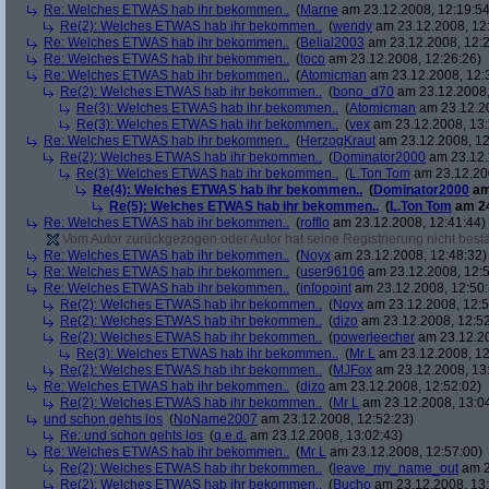
Re: Welches ETWAS hab ihr bekommen..
(
Marne
am 23.12.2008, 12:19:54
Re(2): Welches ETWAS hab ihr bekommen..
(
wendy
am 23.12.2008, 12
Re: Welches ETWAS hab ihr bekommen..
(
Belial2003
am 23.12.2008, 12:2
Re: Welches ETWAS hab ihr bekommen..
(
toco
am 23.12.2008, 12:26:26)
Re: Welches ETWAS hab ihr bekommen..
(
Atomicman
am 23.12.2008, 12:
Re(2): Welches ETWAS hab ihr bekommen..
(
bono_d70
am 23.12.2008,
Re(3): Welches ETWAS hab ihr bekommen..
(
Atomicman
am 23.12.20
Re(3): Welches ETWAS hab ihr bekommen..
(
vex
am 23.12.2008, 13:
Re: Welches ETWAS hab ihr bekommen..
(
HerzogKraut
am 23.12.2008, 12
Re(2): Welches ETWAS hab ihr bekommen..
(
Dominator2000
am 23.12.
Re(3): Welches ETWAS hab ihr bekommen..
(
L.Ton Tom
am 23.12.200
Re(4): Welches ETWAS hab ihr bekommen..
(
Dominator2000
am
Re(5): Welches ETWAS hab ihr bekommen..
(
L.Ton Tom
am 24
Re: Welches ETWAS hab ihr bekommen..
(
rofflo
am 23.12.2008, 12:41:44)
Vom Autor zurückgezogen oder Autor hat seine Registrierung nicht bestä
Re: Welches ETWAS hab ihr bekommen..
(
Noyx
am 23.12.2008, 12:48:32)
Re: Welches ETWAS hab ihr bekommen..
(
user96106
am 23.12.2008, 12:5
Re: Welches ETWAS hab ihr bekommen..
(
infopoint
am 23.12.2008, 12:50:
Re(2): Welches ETWAS hab ihr bekommen..
(
Noyx
am 23.12.2008, 12:5
Re(2): Welches ETWAS hab ihr bekommen..
(
dizo
am 23.12.2008, 12:52
Re(2): Welches ETWAS hab ihr bekommen..
(
powerleecher
am 23.12.20
Re(3): Welches ETWAS hab ihr bekommen..
(
Mr L
am 23.12.2008, 12
Re(2): Welches ETWAS hab ihr bekommen..
(
MJFox
am 23.12.2008, 13
Re: Welches ETWAS hab ihr bekommen..
(
dizo
am 23.12.2008, 12:52:02)
Re(2): Welches ETWAS hab ihr bekommen..
(
Mr L
am 23.12.2008, 13:0
und schon gehts los
(
NoName2007
am 23.12.2008, 12:52:23)
Re: und schon gehts los
(
q.e.d.
am 23.12.2008, 13:02:43)
Re: Welches ETWAS hab ihr bekommen..
(
Mr L
am 23.12.2008, 12:57:00)
Re(2): Welches ETWAS hab ihr bekommen..
(
leave_my_name_out
am 2
Re(2): Welches ETWAS hab ihr bekommen..
(
Bucho
am 23.12.2008, 13: