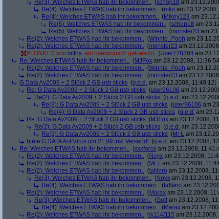
Re(3): Welches ETWAS hab ihr bekommen..
(
schop18
am 23.12.2008
Re(4): Welches ETWAS hab ihr bekommen..
(
mko
am 23.12.2008, 
Re(4): Welches ETWAS hab ihr bekommen..
(
Mikey123
am 23.12.2
Re(5): Welches ETWAS hab ihr bekommen..
(
schop18
am 23.12
Re(5): Welches ETWAS hab ihr bekommen..
(
monster23
am 23.
Re(2): Welches ETWAS hab ihr bekommen..
(
Winnie_Pooh
am 23.12.20
Re(2): Welches ETWAS hab ihr bekommen..
(
monster23
am 23.12.2008,
PLONKED von
mtths
: auf userwunsch geloescht
(
User128884
am 23.12
Re: Welches ETWAS hab ihr bekommen..
(
MJFox
am 23.12.2008, 11:36:54
Re(2): Welches ETWAS hab ihr bekommen..
(
Winnie_Pooh
am 23.12.20
Re(2): Welches ETWAS hab ihr bekommen..
(
monster23
am 23.12.2008,
G Data Av2009 + 2 Stück 2 GB usb sticks
(
q.e.d.
am 23.12.2008, 11:40:12)
Re: G Data Av2009 + 2 Stück 2 GB usb sticks
(
user96106
am 23.12.2008
Re(2): G Data Av2009 + 2 Stück 2 GB usb sticks
(
q.e.d.
am 23.12.2008
Re(3): G Data Av2009 + 2 Stück 2 GB usb sticks
(
user96106
am 23.
Re(4): G Data Av2009 + 2 Stück 2 GB usb sticks
(
q.e.d.
am 23.12
Re: G Data Av2009 + 2 Stück 2 GB usb sticks
(
MJFox
am 23.12.2008, 11
Re(2): G Data Av2009 + 2 Stück 2 GB usb sticks
(
q.e.d.
am 23.12.2008
Re(3): G Data Av2009 + 2 Stück 2 GB usb sticks
(
Mr L
am 23.12.20
biete G DATA AntiVirus um 21,99 inkl Versand!
(
q.e.d.
am 23.12.2008, 12
Re: Welches ETWAS hab ihr bekommen..
(
xxxforce
am 23.12.2008, 11:41:
Re(2): Welches ETWAS hab ihr bekommen..
(
Noyx
am 23.12.2008, 11:4
Re(2): Welches ETWAS hab ihr bekommen..
(
Mr L
am 23.12.2008, 11:44
Re(2): Welches ETWAS hab ihr bekommen..
(
taNero
am 23.12.2008, 11
Re(3): Welches ETWAS hab ihr bekommen..
(
Noyx
am 23.12.2008, 1
Re(4): Welches ETWAS hab ihr bekommen..
(
taNero
am 23.12.200
Re(2): Welches ETWAS hab ihr bekommen..
(
Marax
am 23.12.2008, 11:
Re(3): Welches ETWAS hab ihr bekommen..
(
Gott
am 23.12.2008, 11
Re(4): Welches ETWAS hab ihr bekommen..
(
Marax
am 23.12.2008
Re(2): Welches ETWAS hab ihr bekommen..
(
w114/115
am 23.12.2008, 