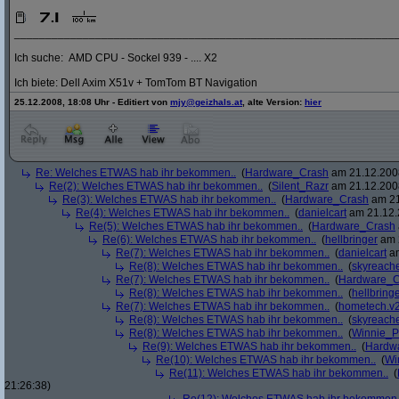
_____________________________________________________________
Ich suche: AMD CPU - Sockel 939 - .... X2
Ich biete: Dell Axim X51v + TomTom BT Navigation
25.12.2008, 18:08 Uhr - Editiert von
mjy@geizhals.at
, alte Version:
hier
Re: Welches ETWAS hab ihr bekommen..
(
Hardware_Crash
am 21.12.2008
Re(2): Welches ETWAS hab ihr bekommen..
(
Silent_Razr
am 21.12.2008
Re(3): Welches ETWAS hab ihr bekommen..
(
Hardware_Crash
am 21
Re(4): Welches ETWAS hab ihr bekommen..
(
danielcart
am 21.12.
Re(5): Welches ETWAS hab ihr bekommen..
(
Hardware_Crash
Re(6): Welches ETWAS hab ihr bekommen..
(
hellbringer
am 2
Re(7): Welches ETWAS hab ihr bekommen..
(
danielcart
am
Re(8): Welches ETWAS hab ihr bekommen..
(
skyreach
Re(7): Welches ETWAS hab ihr bekommen..
(
Hardware_C
Re(8): Welches ETWAS hab ihr bekommen..
(
hellbring
Re(7): Welches ETWAS hab ihr bekommen..
(
hometech.v2
Re(8): Welches ETWAS hab ihr bekommen..
(
skyreach
Re(8): Welches ETWAS hab ihr bekommen..
(
Winnie_
Re(9): Welches ETWAS hab ihr bekommen..
(
Hardw
Re(10): Welches ETWAS hab ihr bekommen..
(
Wi
Re(11): Welches ETWAS hab ihr bekommen..
(
21:26:38)