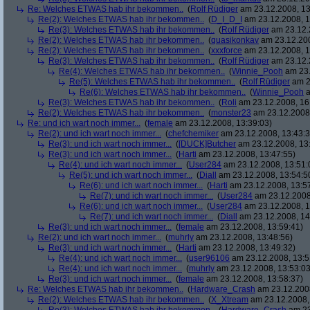
Re: Welches ETWAS hab ihr bekommen..
(
Rolf Rüdiger
am 23.12.2008, 13
Re(2): Welches ETWAS hab ihr bekommen..
(
D_I_D_I
am 23.12.2008, 1
Re(3): Welches ETWAS hab ihr bekommen..
(
Rolf Rüdiger
am 23.12.
Re(2): Welches ETWAS hab ihr bekommen..
(
quasikonkav
am 23.12.200
Re(2): Welches ETWAS hab ihr bekommen..
(
xxxforce
am 23.12.2008, 1
Re(3): Welches ETWAS hab ihr bekommen..
(
Rolf Rüdiger
am 23.12.
Re(4): Welches ETWAS hab ihr bekommen..
(
Winnie_Pooh
am 23.
Re(5): Welches ETWAS hab ihr bekommen..
(
Rolf Rüdiger
am 2
Re(6): Welches ETWAS hab ihr bekommen..
(
Winnie_Pooh
a
Re(3): Welches ETWAS hab ihr bekommen..
(
Roli
am 23.12.2008, 16
Re(2): Welches ETWAS hab ihr bekommen..
(
monster23
am 23.12.2008,
Re: und ich wart noch immer...
(
female
am 23.12.2008, 13:39:03)
Re(2): und ich wart noch immer...
(
chefchemiker
am 23.12.2008, 13:43:3
Re(3): und ich wart noch immer...
(
[DUCK]Butcher
am 23.12.2008, 13
Re(3): und ich wart noch immer...
(
Harti
am 23.12.2008, 13:47:55)
Re(4): und ich wart noch immer...
(
User284
am 23.12.2008, 13:51:
Re(5): und ich wart noch immer...
(
Diall
am 23.12.2008, 13:54:5
Re(6): und ich wart noch immer...
(
Harti
am 23.12.2008, 13:5
Re(7): und ich wart noch immer...
(
User284
am 23.12.2008
Re(6): und ich wart noch immer...
(
User284
am 23.12.2008, 1
Re(7): und ich wart noch immer...
(
Diall
am 23.12.2008, 14
Re(3): und ich wart noch immer...
(
female
am 23.12.2008, 13:59:41)
Re(2): und ich wart noch immer...
(
muhrly
am 23.12.2008, 13:48:56)
Re(3): und ich wart noch immer...
(
Harti
am 23.12.2008, 13:49:32)
Re(4): und ich wart noch immer...
(
user96106
am 23.12.2008, 13:5
Re(4): und ich wart noch immer...
(
muhrly
am 23.12.2008, 13:53:03
Re(3): und ich wart noch immer...
(
female
am 23.12.2008, 13:58:37)
Re: Welches ETWAS hab ihr bekommen..
(
Hardware_Crash
am 23.12.2008
Re(2): Welches ETWAS hab ihr bekommen..
(
X_Xtream
am 23.12.2008,