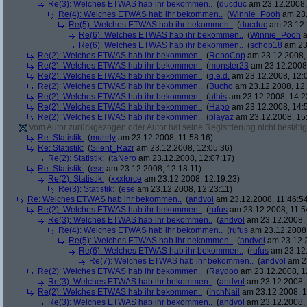
Re(3): Welches ETWAS hab ihr bekommen..
(
ducduc
am 23.12.2008,
Re(4): Welches ETWAS hab ihr bekommen..
(
Winnie_Pooh
am 23.
Re(5): Welches ETWAS hab ihr bekommen..
(
ducduc
am 23.12.
Re(6): Welches ETWAS hab ihr bekommen..
(
Winnie_Pooh
a
Re(6): Welches ETWAS hab ihr bekommen..
(
schop18
am 23.
Re(2): Welches ETWAS hab ihr bekommen..
(
RoboCop
am 23.12.2008, 
Re(2): Welches ETWAS hab ihr bekommen..
(
monster23
am 23.12.2008,
Re(2): Welches ETWAS hab ihr bekommen..
(
q.e.d.
am 23.12.2008, 12:
Re(2): Welches ETWAS hab ihr bekommen..
(
Bucho
am 23.12.2008, 12:
Re(2): Welches ETWAS hab ihr bekommen..
(
athis
am 23.12.2008, 14:2
Re(2): Welches ETWAS hab ihr bekommen..
(
Hapo
am 23.12.2008, 14:
Re(2): Welches ETWAS hab ihr bekommen..
(
playaz
am 23.12.2008, 15
Vom Autor zurückgezogen oder Autor hat seine Registrierung nicht bestätig
Re: Statistik:
(
muhrly
am 23.12.2008, 11:58:16)
Re: Statistik:
(
Silent_Razr
am 23.12.2008, 12:05:36)
Re(2): Statistik:
(
taNero
am 23.12.2008, 12:07:17)
Re: Statistik:
(
ese
am 23.12.2008, 12:18:11)
Re(2): Statistik:
(
xxxforce
am 23.12.2008, 12:19:23)
Re(3): Statistik:
(
ese
am 23.12.2008, 12:23:11)
Re: Welches ETWAS hab ihr bekommen..
(
andvol
am 23.12.2008, 11:46:5
Re(2): Welches ETWAS hab ihr bekommen..
(
rufus
am 23.12.2008, 11:5
Re(3): Welches ETWAS hab ihr bekommen..
(
andvol
am 23.12.2008, 
Re(4): Welches ETWAS hab ihr bekommen..
(
rufus
am 23.12.2008,
Re(5): Welches ETWAS hab ihr bekommen..
(
andvol
am 23.12.2
Re(6): Welches ETWAS hab ihr bekommen..
(
rufus
am 23.12.
Re(7): Welches ETWAS hab ihr bekommen..
(
andvol
am 23
Re(2): Welches ETWAS hab ihr bekommen..
(
Raydoo
am 23.12.2008, 1
Re(3): Welches ETWAS hab ihr bekommen..
(
andvol
am 23.12.2008, 
Re(2): Welches ETWAS hab ihr bekommen..
(
InchNail
am 23.12.2008, 1
Re(3): Welches ETWAS hab ihr bekommen..
(
andvol
am 23.12.2008, 