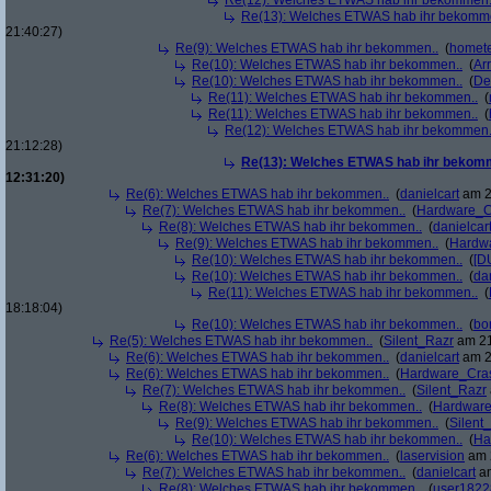
Re(12): Welches ETWAS hab ihr bekommen.
Re(13): Welches ETWAS hab ihr bekomm
21:40:27)
Re(9): Welches ETWAS hab ihr bekommen..
(
homete
Re(10): Welches ETWAS hab ihr bekommen..
(
Arr
Re(10): Welches ETWAS hab ihr bekommen..
(
De
Re(11): Welches ETWAS hab ihr bekommen..
(
Re(11): Welches ETWAS hab ihr bekommen..
(
Re(12): Welches ETWAS hab ihr bekommen.
21:12:28)
Re(13): Welches ETWAS hab ihr bekom
12:31:20)
Re(6): Welches ETWAS hab ihr bekommen..
(
danielcart
am 2
Re(7): Welches ETWAS hab ihr bekommen..
(
Hardware_C
Re(8): Welches ETWAS hab ihr bekommen..
(
danielcar
Re(9): Welches ETWAS hab ihr bekommen..
(
Hardw
Re(10): Welches ETWAS hab ihr bekommen..
(
[D
Re(10): Welches ETWAS hab ihr bekommen..
(
da
Re(11): Welches ETWAS hab ihr bekommen..
(
18:18:04)
Re(10): Welches ETWAS hab ihr bekommen..
(
bo
Re(5): Welches ETWAS hab ihr bekommen..
(
Silent_Razr
am 21
Re(6): Welches ETWAS hab ihr bekommen..
(
danielcart
am 2
Re(6): Welches ETWAS hab ihr bekommen..
(
Hardware_Cra
Re(7): Welches ETWAS hab ihr bekommen..
(
Silent_Razr
Re(8): Welches ETWAS hab ihr bekommen..
(
Hardwar
Re(9): Welches ETWAS hab ihr bekommen..
(
Silent
Re(10): Welches ETWAS hab ihr bekommen..
(
Ha
Re(6): Welches ETWAS hab ihr bekommen..
(
laservision
am 2
Re(7): Welches ETWAS hab ihr bekommen..
(
danielcart
am
Re(8): Welches ETWAS hab ihr bekommen..
(
user1822