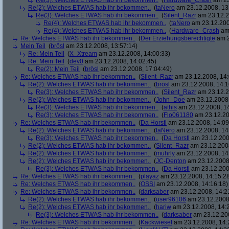
Re(3): Welches ETWAS hab ihr bekommen..
(
Hardware_Crash
am 23
Re(2): Welches ETWAS hab ihr bekommen..
(
taNero
am 23.12.2008, 13
Re(3): Welches ETWAS hab ihr bekommen..
(
Silent_Razr
am 23.12.2
Re(4): Welches ETWAS hab ihr bekommen..
(
taNero
am 23.12.200
Re(4): Welches ETWAS hab ihr bekommen..
(
Hardware_Crash
am 
Re: Welches ETWAS hab ihr bekommen..
(
Der Erziehungsberechtigte
am 2
Mein Teil
(
brösl
am 23.12.2008, 13:57:14)
Re: Mein Teil
(
X_Xtream
am 23.12.2008, 14:00:33)
Re: Mein Teil
(
dev0
am 23.12.2008, 14:02:45)
Re(2): Mein Teil
(
brösl
am 23.12.2008, 17:04:49)
Re: Welches ETWAS hab ihr bekommen..
(
Silent_Razr
am 23.12.2008, 14:
Re(2): Welches ETWAS hab ihr bekommen..
(
brösl
am 23.12.2008, 14:1
Re(3): Welches ETWAS hab ihr bekommen..
(
Silent_Razr
am 23.12.2
Re(2): Welches ETWAS hab ihr bekommen..
(
John_Doe
am 23.12.2008,
Re(3): Welches ETWAS hab ihr bekommen..
(
athis
am 23.12.2008, 14
Re(3): Welches ETWAS hab ihr bekommen..
(
Flo061180
am 23.12.20
Re: Welches ETWAS hab ihr bekommen..
(
Da Horstl
am 23.12.2008, 14:09
Re(2): Welches ETWAS hab ihr bekommen..
(
taNero
am 23.12.2008, 14
Re(3): Welches ETWAS hab ihr bekommen..
(
Da Horstl
am 23.12.200
Re(2): Welches ETWAS hab ihr bekommen..
(
Silent_Razr
am 23.12.2008
Re(2): Welches ETWAS hab ihr bekommen..
(
muhrly
am 23.12.2008, 14
Re(2): Welches ETWAS hab ihr bekommen..
(
JC-Denton
am 23.12.2008,
Re(3): Welches ETWAS hab ihr bekommen..
(
Da Horstl
am 23.12.200
Re: Welches ETWAS hab ihr bekommen..
(
playaz
am 23.12.2008, 14:15:2
Re: Welches ETWAS hab ihr bekommen..
(
OSSI
am 23.12.2008, 14:16:18)
Re: Welches ETWAS hab ihr bekommen..
(
darksaber
am 23.12.2008, 14:2
Re(2): Welches ETWAS hab ihr bekommen..
(
user96106
am 23.12.2008,
Re(2): Welches ETWAS hab ihr bekommen..
(
hariw
am 23.12.2008, 14:
Re(3): Welches ETWAS hab ihr bekommen..
(
darksaber
am 23.12.200
Re: Welches ETWAS hab ihr bekommen..
(
Kackwiesel
am 23.12.2008, 14: