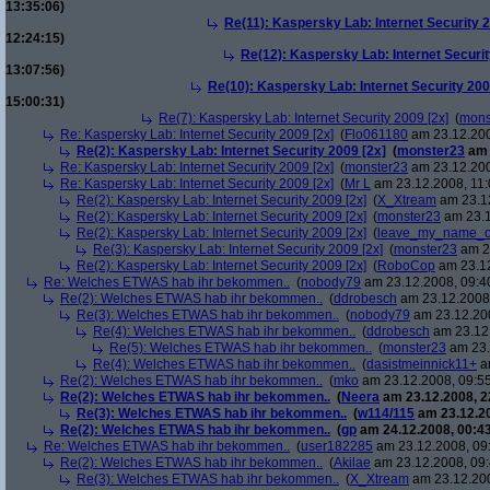
13:35:06)
Re(11): Kaspersky Lab: Internet Security 2
12:24:15)
Re(12): Kaspersky Lab: Internet Securit
13:07:56)
Re(10): Kaspersky Lab: Internet Security 200
15:00:31)
Re(7): Kaspersky Lab: Internet Security 2009 [2x]
(
mons
Re: Kaspersky Lab: Internet Security 2009 [2x]
(
Flo061180
am 23.12.200
Re(2): Kaspersky Lab: Internet Security 2009 [2x]
(
monster23
am 
Re: Kaspersky Lab: Internet Security 2009 [2x]
(
monster23
am 23.12.200
Re: Kaspersky Lab: Internet Security 2009 [2x]
(
Mr L
am 23.12.2008, 11:
Re(2): Kaspersky Lab: Internet Security 2009 [2x]
(
X_Xtream
am 23.12
Re(2): Kaspersky Lab: Internet Security 2009 [2x]
(
monster23
am 23.1
Re(2): Kaspersky Lab: Internet Security 2009 [2x]
(
leave_my_name_o
Re(3): Kaspersky Lab: Internet Security 2009 [2x]
(
monster23
am 23
Re(2): Kaspersky Lab: Internet Security 2009 [2x]
(
RoboCop
am 23.12
Re: Welches ETWAS hab ihr bekommen..
(
nobody79
am 23.12.2008, 09:4
Re(2): Welches ETWAS hab ihr bekommen..
(
ddrobesch
am 23.12.2008,
Re(3): Welches ETWAS hab ihr bekommen..
(
nobody79
am 23.12.200
Re(4): Welches ETWAS hab ihr bekommen..
(
ddrobesch
am 23.12.
Re(5): Welches ETWAS hab ihr bekommen..
(
monster23
am 23.
Re(4): Welches ETWAS hab ihr bekommen..
(
dasistmeinnick11+
am
Re(2): Welches ETWAS hab ihr bekommen..
(
mko
am 23.12.2008, 09:55
Re(2): Welches ETWAS hab ihr bekommen..
(
Neera
am 23.12.2008, 2
Re(3): Welches ETWAS hab ihr bekommen..
(
w114/115
am 23.12.20
Re(2): Welches ETWAS hab ihr bekommen..
(
gp
am 24.12.2008, 00:43
Re: Welches ETWAS hab ihr bekommen..
(
user182285
am 23.12.2008, 09
Re(2): Welches ETWAS hab ihr bekommen..
(
Akilae
am 23.12.2008, 09:
Re(3): Welches ETWAS hab ihr bekommen..
(
X_Xtream
am 23.12.200