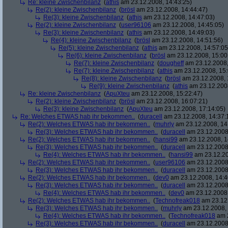
Re: kleine Zwischenbilanz
(
athis
am 23.12.2008, 14:43:25)
Re(2): kleine Zwischenbilanz
(
brösl
am 23.12.2008, 14:44:47)
Re(3): kleine Zwischenbilanz
(
athis
am 23.12.2008, 14:47:03)
Re(2): kleine Zwischenbilanz
(
user96106
am 23.12.2008, 14:45:05)
Re(3): kleine Zwischenbilanz
(
athis
am 23.12.2008, 14:49:03)
Re(4): kleine Zwischenbilanz
(
brösl
am 23.12.2008, 14:51:56)
Re(5): kleine Zwischenbilanz
(
athis
am 23.12.2008, 14:57:05
Re(6): kleine Zwischenbilanz
(
brösl
am 23.12.2008, 15:00
Re(7): kleine Zwischenbilanz
(
dougheff
am 23.12.2008,
Re(7): kleine Zwischenbilanz
(
athis
am 23.12.2008, 15:
Re(8): kleine Zwischenbilanz
(
brösl
am 23.12.2008, 
Re(9): kleine Zwischenbilanz
(
athis
am 23.12.2008
Re: kleine Zwischenbilanz
(
ApuXteu
am 23.12.2008, 15:22:47)
Re(2): kleine Zwischenbilanz
(
brösl
am 23.12.2008, 16:07:21)
Re(3): kleine Zwischenbilanz
(
ApuXteu
am 23.12.2008, 17:14:05)
Re: Welches ETWAS hab ihr bekommen..
(
duracell
am 23.12.2008, 14:37:
Re(2): Welches ETWAS hab ihr bekommen..
(
muhrly
am 23.12.2008, 14
Re(3): Welches ETWAS hab ihr bekommen..
(
duracell
am 23.12.2008,
Re(2): Welches ETWAS hab ihr bekommen..
(
hansi99
am 23.12.2008, 1
Re(3): Welches ETWAS hab ihr bekommen..
(
duracell
am 23.12.2008,
Re(4): Welches ETWAS hab ihr bekommen..
(
hansi99
am 23.12.20
Re(2): Welches ETWAS hab ihr bekommen..
(
user96106
am 23.12.2008,
Re(3): Welches ETWAS hab ihr bekommen..
(
duracell
am 23.12.2008,
Re(2): Welches ETWAS hab ihr bekommen..
(
dev0
am 23.12.2008, 14:4
Re(3): Welches ETWAS hab ihr bekommen..
(
duracell
am 23.12.2008,
Re(4): Welches ETWAS hab ihr bekommen..
(
dev0
am 23.12.2008,
Re(2): Welches ETWAS hab ihr bekommen..
(
Technofreak018
am 23.12.
Re(3): Welches ETWAS hab ihr bekommen..
(
muhrly
am 23.12.2008, 
Re(4): Welches ETWAS hab ihr bekommen..
(
Technofreak018
am 2
Re(3): Welches ETWAS hab ihr bekommen..
(
duracell
am 23.12.2008,