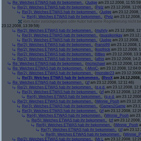
Re: Welches ETWAS hab ihr bekommen..
(
Judge
am 23.12.2008, 11:55:59
Re(2): Welches ETWAS hab ihr bekommen..
(
Petz
am 23.12.2008, 12:0
Re(3): Welches ETWAS hab ihr bekommen..
(
Judge
am 23.12.2008, 
Re(4): Welches ETWAS hab ihr bekommen..
(
Petz
am 23.12.2008,
Vom Autor zurückgezogen oder Autor hat seine Registrierung nicht bes
23.12.2008, 13:39:59)
Re(2): Welches ETWAS hab ihr bekommen..
(
muhrly
am 23.12.2008, 12
Re(3): Welches ETWAS hab ihr bekommen..
(
quasikonkav
am 23.12.
Re(3): Welches ETWAS hab ihr bekommen..
(
Judge
am 23.12.2008, 
Re(2): Welches ETWAS hab ihr bekommen..
(
hansi99
am 23.12.2008, 1
Re(2): Welches ETWAS hab ihr bekommen..
(
kopfnick
am 23.12.2008, 1
Re(2): Welches ETWAS hab ihr bekommen..
(
littleo
am 23.12.2008, 13:3
Re(2): Welches ETWAS hab ihr bekommen..
(
athis
am 23.12.2008, 14:2
Re: Welches ETWAS hab ihr bekommen..
(
mcmichael
am 23.12.2008, 12:0
Re: Welches ETWAS hab ihr bekommen..
(
-MiniC-
am 23.12.2008, 12:04:0
Re(2): Welches ETWAS hab ihr bekommen..
(
monster23
am 23.12.2008,
Re(3): Welches ETWAS hab ihr bekommen..
(
RevX
am 24.12.2008,
Re: Welches ETWAS hab ihr bekommen..
(
zf
am 23.12.2008, 12:11:46)
Re(2): Welches ETWAS hab ihr bekommen..
(
q.e.d.
am 23.12.2008, 12:
Re(3): Welches ETWAS hab ihr bekommen..
(
zf
am 23.12.2008, 12:2
Re(4): Welches ETWAS hab ihr bekommen..
(
q.e.d.
am 23.12.2008,
Re(2): Welches ETWAS hab ihr bekommen..
(
Winnie_Pooh
am 23.12.20
Re(3): Welches ETWAS hab ihr bekommen..
(
Games2Game
am 23.12
Re(3): Welches ETWAS hab ihr bekommen..
(
zf
am 23.12.2008, 12:2
Re(4): Welches ETWAS hab ihr bekommen..
(
Winnie_Pooh
am 23.
Re(5): Welches ETWAS hab ihr bekommen..
(
zf
am 23.12.2008,
Re(6): Welches ETWAS hab ihr bekommen..
(
Winnie_Pooh
a
Re(7): Welches ETWAS hab ihr bekommen..
(
zf
am 23.12.
Re(8): Welches ETWAS hab ihr bekommen..
(
Winnie_
Re(2): Welches ETWAS hab ihr bekommen..
(
Mr L
am 23.12.2008, 12:2