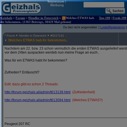
Impressum
|
Werbung
Geizhals
»
Forum
»
Händler in Österreich
»
Welches ETWAS hab
Top-100
|
Fresh-100
ihr bekommen.. (1363 Beiträge, 30429 Mal gelesen)
Du bist nicht angemeldet. [
Login/Registrieren
]
^
Forum
Händler in Österreich
#
5217131
Welches ETWAS hab ihr bekommen..
Nachdem am 22. bzw. 23 schon vermutlich die ersten ETWAS ausgeliefert werden
vor dem 24ten auspacken werdeb nun meine Frage an euch..
Was für ein ETWAS habt ihr bekommen?
Zufrieden? Entäuscht?
Edit: dazu gibt es schon 2 Threads:
http:/
/
forum.geizhals.at/
admin/
t613139.html
(Zufriedenheit)
http:/
/
forum.geizhals.at/
admin/
t613094.html
(Welches ETWAS?)
_____________________________________________________________
Peugeot 207 RC