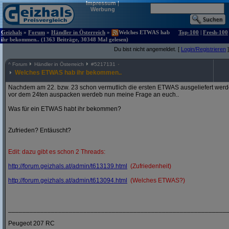
Impressum
|
Werbung
Geizhals
»
Forum
»
Händler in Österreich
»
Welches ETWAS hab
Top-100
|
Fresh-100
ihr bekommen.. (1363 Beiträge, 30348 Mal gelesen)
Du bist nicht angemeldet. [
Login/Registrieren
]
^
Forum
Händler in Österreich
#
5217131
Welches ETWAS hab ihr bekommen..
Nachdem am 22. bzw. 23 schon vermutlich die ersten ETWAS ausgeliefert werden
vor dem 24ten auspacken werdeb nun meine Frage an euch..
Was für ein ETWAS habt ihr bekommen?
Zufrieden? Entäuscht?
Edit: dazu gibt es schon 2 Threads:
http:/
/
forum.geizhals.at/
admin/
t613139.html
(Zufriedenheit)
http:/
/
forum.geizhals.at/
admin/
t613094.html
(Welches ETWAS?)
_____________________________________________________________
Peugeot 207 RC