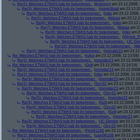
Re(2): Welches ETWAS hab ihr bekommen..
(
firstronny
am 23.12.2008, 
Re(3): Welches ETWAS hab ihr bekommen..
(
magic8ball
am 23.12.20
Re(4): Welches ETWAS hab ihr bekommen..
(
mko
am 23.12.2008, 
Re(5): Welches ETWAS hab ihr bekommen..
(
Marax
am 23.12.2
Re(6): Welches ETWAS hab ihr bekommen..
(
mko
am 23.12.2
Re(7): Welches ETWAS hab ihr bekommen..
(
Marax
am 23
Re(8): Welches ETWAS hab ihr bekommen..
(
mko
am 23
Re(8): Welches ETWAS hab ihr bekommen..
(
Winnie_
Re(9): Welches ETWAS hab ihr bekommen..
(
JC-De
Re(10): Welches ETWAS hab ihr bekommen..
(
Wi
Re(4): Welches ETWAS hab ihr bekommen..
(
monster23
am 23.12.
Re: Welches ETWAS hab ihr bekommen..
(
rufus
am 23.12.2008, 11:13:59)
Re(2): Welches ETWAS hab ihr bekommen..
(
monster23
am 23.12.2008,
Re: Welches ETWAS hab ihr bekommen..
(
Gott
am 23.12.2008, 11:14:14)
Re(2): Welches ETWAS hab ihr bekommen..
(
monster23
am 23.12.2008,
Re(2): Welches ETWAS hab ihr bekommen..
(
mko
am 23.12.2008, 11:16
Re(3): Welches ETWAS hab ihr bekommen..
(
monster23
am 23.12.20
Re(2): Welches ETWAS hab ihr bekommen..
(
Srv-02
am 23.12.2008, 11:
Re(3): Welches ETWAS hab ihr bekommen..
(
monster23
am 23.12.20
Re(4): Welches ETWAS hab ihr bekommen..
(
Srv-02
am 23.12.2008
Re(5): Welches ETWAS hab ihr bekommen..
(
monster23
am 23.
Re(3): Welches ETWAS hab ihr bekommen..
(
Gott
am 23.12.2008, 11
Re(4): Welches ETWAS hab ihr bekommen..
(
Srv-02
am 23.12.2008
Re(5): Welches ETWAS hab ihr bekommen..
(
Gott
am 23.12.200
Re(6): Welches ETWAS hab ihr bekommen..
(
monster23
am 2
Re(3): Welches ETWAS hab ihr bekommen..
(
JC-Denton
am 23.12.20
Re(4): Welches ETWAS hab ihr bekommen..
(
Srv-02
am 23.12.2008
Re: Welches ETWAS hab ihr bekommen..
(
Flo061180
am 23.12.2008, 11:2
Re(2): Welches ETWAS hab ihr bekommen..
(
user96106
am 23.12.2008,