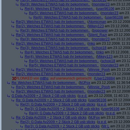
Re(3): Welches ETWAS hab ihr bekommen..
(
schop18
am 23.12.2008
Re(3): Welches ETWAS hab ihr bekommen..
(
monster23
am 23.12.20
Re(4): Welches ETWAS hab ihr bekommen..
(
user96106
am 23.12.
Re(5): Welches ETWAS hab ihr bekommen..
(
monster23
am 23.
Re(6): Welches ETWAS hab ihr bekommen..
(
user96106
am 2
Re(2): Welches ETWAS hab ihr bekommen..
(
Atomicman
am 23.12.2008
Re(2): Welches ETWAS hab ihr bekommen..
(
Mikey123
am 23.12.2008, 
Re(3): Welches ETWAS hab ihr bekommen..
(
bigpower
am 23.12.200
Re(2): Welches ETWAS hab ihr bekommen..
(
Silent_Razr
am 23.12.2008
Re(3): Welches ETWAS hab ihr bekommen..
(
monster23
am 23.12.20
Re(2): Welches ETWAS hab ihr bekommen..
(
mko
am 23.12.2008, 11:31
Re(3): Welches ETWAS hab ihr bekommen..
(
schop18
am 23.12.2008
Re(4): Welches ETWAS hab ihr bekommen..
(
mko
am 23.12.2008, 
Re(4): Welches ETWAS hab ihr bekommen..
(
Mikey123
am 23.12.2
Re(5): Welches ETWAS hab ihr bekommen..
(
schop18
am 23.12
Re(5): Welches ETWAS hab ihr bekommen..
(
monster23
am 23.
Re(2): Welches ETWAS hab ihr bekommen..
(
Winnie_Pooh
am 23.12.20
Re(2): Welches ETWAS hab ihr bekommen..
(
monster23
am 23.12.2008,
PLONKED von
mtths
: auf userwunsch geloescht
(
User128884
am 23.12
Re: Welches ETWAS hab ihr bekommen..
(
MJFox
am 23.12.2008, 11:36:54
Re(2): Welches ETWAS hab ihr bekommen..
(
Winnie_Pooh
am 23.12.20
Re(2): Welches ETWAS hab ihr bekommen..
(
monster23
am 23.12.2008,
G Data Av2009 + 2 Stück 2 GB usb sticks
(
q.e.d.
am 23.12.2008, 11:40:12)
Re: G Data Av2009 + 2 Stück 2 GB usb sticks
(
user96106
am 23.12.2008
Re(2): G Data Av2009 + 2 Stück 2 GB usb sticks
(
q.e.d.
am 23.12.2008
Re(3): G Data Av2009 + 2 Stück 2 GB usb sticks
(
user96106
am 23.
Re(4): G Data Av2009 + 2 Stück 2 GB usb sticks
(
q.e.d.
am 23.12
Re: G Data Av2009 + 2 Stück 2 GB usb sticks
(
MJFox
am 23.12.2008, 11
Re(2): G Data Av2009 + 2 Stück 2 GB usb sticks
(
q.e.d.
am 23.12.2008
Re(3): G Data Av2009 + 2 Stück 2 GB usb sticks
(
Mr L
am 23.12.20