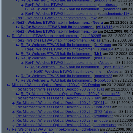
Re(3): Welches ETWAS hab ihr bekommen..
(
nobody79
am 23.12.200
Re(4): Welches ETWAS hab ihr bekommen..
(
ddrobesch
am 23.12.
Re(5): Welches ETWAS hab ihr bekommen..
(
monster23
am 23.
Re(4): Welches ETWAS hab ihr bekommen..
(
dasistmeinnick11+
am
Re(2): Welches ETWAS hab ihr bekommen..
(
mko
am 23.12.2008, 09:55
Re(2): Welches ETWAS hab ihr bekommen..
(
Neera
am 23.12.2008, 2
Re(3): Welches ETWAS hab ihr bekommen..
(
w114/115
am 23.12.20
Re(2): Welches ETWAS hab ihr bekommen..
(
gp
am 24.12.2008, 00:43
Re: Welches ETWAS hab ihr bekommen..
(
user182285
am 23.12.2008, 09
Re(2): Welches ETWAS hab ihr bekommen..
(
Akilae
am 23.12.2008, 09:
Re(3): Welches ETWAS hab ihr bekommen..
(
X_Xtream
am 23.12.200
Re(4): Welches ETWAS hab ihr bekommen..
(
User284
am 23.12.20
Re(3): Welches ETWAS hab ihr bekommen..
(
Mr L
am 23.12.2008, 09
Re(3): Welches ETWAS hab ihr bekommen..
(
user182285
am 23.12.2
Re(4): Welches ETWAS hab ihr bekommen..
(
Akilae
am 23.12.2008
Re(5): Welches ETWAS hab ihr bekommen..
(
user182285
am 23
Re(6): Welches ETWAS hab ihr bekommen..
(
Akilae
am 23.12
Re(3): Welches ETWAS hab ihr bekommen..
(
monster23
am 23.12.20
Re(3): Welches ETWAS hab ihr bekommen..
(
RoboCop
am 23.12.200
Microsoft Wireless Optical Desktop 700 v2
(
JC-Denton
am 23.12.2008, 09:
Re: Microsoft Wireless Optical Desktop 700 v2
(
playaz
am 23.12.2008, 0
Re(2): Microsoft Wireless Optical Desktop 700 v2
(
monster23
am 23.1
Re: Microsoft Wireless Optical Desktop 700 v2
(
Harti
am 23.12.2008, 09
Re: Microsoft Wireless Optical Desktop 700 v2
(
DD111
am 23.12.2008, 0
Re: Microsoft Wireless Optical Desktop 700 v2
(
KindGottes
am 23.12.200
Re: Microsoft Wireless Optical Desktop 700 v2 - DITO
(
athis
am 23.12.20
Re: Microsoft Wireless Optical Desktop 700 v2
(
flowminister
am 23.12.20
Re: Microsoft Wireless Optical Desktop 700 v2
(
Evildude
am 23.12.2008,
Re: Microsoft Wireless Optical Desktop 700 v2
(
nonametouse
am 23.12.
Re: Welches ETWAS hab ihr bekommen..
(
ddrobesch
am 23.12.2008, 09:4