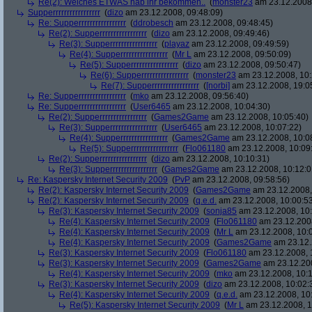
Re(2): Welches ETWAS hab ihr bekommen..
(
monster23
am 23.12.2008,
Supperrrrrrrrrrrrrrrrr
(
dizo
am 23.12.2008, 09:48:09)
Re: Supperrrrrrrrrrrrrrrrr
(
ddrobesch
am 23.12.2008, 09:48:45)
Re(2): Supperrrrrrrrrrrrrrrrr
(
dizo
am 23.12.2008, 09:49:46)
Re(3): Supperrrrrrrrrrrrrrrrr
(
playaz
am 23.12.2008, 09:49:59)
Re(4): Supperrrrrrrrrrrrrrrrr
(
Mr L
am 23.12.2008, 09:50:09)
Re(5): Supperrrrrrrrrrrrrrrrr
(
dizo
am 23.12.2008, 09:50:47)
Re(6): Supperrrrrrrrrrrrrrrrr
(
monster23
am 23.12.2008, 10:
Re(7): Supperrrrrrrrrrrrrrrrr
(
[norbi]
am 23.12.2008, 19:0
Re: Supperrrrrrrrrrrrrrrrr
(
mko
am 23.12.2008, 09:56:40)
Re: Supperrrrrrrrrrrrrrrrr
(
User6465
am 23.12.2008, 10:04:30)
Re(2): Supperrrrrrrrrrrrrrrrr
(
Games2Game
am 23.12.2008, 10:05:40)
Re(3): Supperrrrrrrrrrrrrrrrr
(
User6465
am 23.12.2008, 10:07:22)
Re(4): Supperrrrrrrrrrrrrrrrr
(
Games2Game
am 23.12.2008, 10:0
Re(5): Supperrrrrrrrrrrrrrrrr
(
Flo061180
am 23.12.2008, 10:09
Re(2): Supperrrrrrrrrrrrrrrrr
(
dizo
am 23.12.2008, 10:10:31)
Re(3): Supperrrrrrrrrrrrrrrrr
(
Games2Game
am 23.12.2008, 10:12:0
Re: Kaspersky Internet Security 2009
(
PvP
am 23.12.2008, 09:58:56)
Re(2): Kaspersky Internet Security 2009
(
Games2Game
am 23.12.2008,
Re(2): Kaspersky Internet Security 2009
(
q.e.d.
am 23.12.2008, 10:00:5
Re(3): Kaspersky Internet Security 2009
(
sonja85
am 23.12.2008, 10:
Re(4): Kaspersky Internet Security 2009
(
Flo061180
am 23.12.2008
Re(4): Kaspersky Internet Security 2009
(
Mr L
am 23.12.2008, 10:
Re(4): Kaspersky Internet Security 2009
(
Games2Game
am 23.12.
Re(3): Kaspersky Internet Security 2009
(
Flo061180
am 23.12.2008, 
Re(3): Kaspersky Internet Security 2009
(
Games2Game
am 23.12.200
Re(4): Kaspersky Internet Security 2009
(
mko
am 23.12.2008, 10:1
Re(3): Kaspersky Internet Security 2009
(
dizo
am 23.12.2008, 10:02:
Re(4): Kaspersky Internet Security 2009
(
q.e.d.
am 23.12.2008, 10
Re(5): Kaspersky Internet Security 2009
(
Mr L
am 23.12.2008, 1