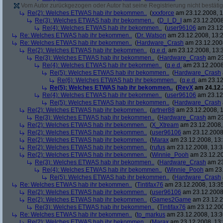
Vom Autor zurückgezogen oder Autor hat seine Registrierung nicht bestätig
Re(2): Welches ETWAS hab ihr bekommen..
(
xxxforce
am 23.12.2008, 1
Re(3): Welches ETWAS hab ihr bekommen..
(
D_I_D_I
am 23.12.2008
Re(4): Welches ETWAS hab ihr bekommen..
(
user96106
am 23.12.
Re: Welches ETWAS hab ihr bekommen..
(
Dr. Watson
am 23.12.2008, 13:2
Re: Welches ETWAS hab ihr bekommen..
(
Hardware_Crash
am 23.12.2008
Re(2): Welches ETWAS hab ihr bekommen..
(
q.e.d.
am 23.12.2008, 13:
Re(3): Welches ETWAS hab ihr bekommen..
(
Hardware_Crash
am 23
Re(4): Welches ETWAS hab ihr bekommen..
(
q.e.d.
am 23.12.2008
Re(5): Welches ETWAS hab ihr bekommen..
(
Hardware_Crash
Re(6): Welches ETWAS hab ihr bekommen..
(
q.e.d.
am 23.12
Re(5): Welches ETWAS hab ihr bekommen..
(
RevX
am 24.12.
Re(4): Welches ETWAS hab ihr bekommen..
(
user96106
am 23.12.
Re(5): Welches ETWAS hab ihr bekommen..
(
Hardware_Crash
Re(2): Welches ETWAS hab ihr bekommen..
(
artner88
am 23.12.2008, 1
Re(3): Welches ETWAS hab ihr bekommen..
(
Hardware_Crash
am 23
Re(2): Welches ETWAS hab ihr bekommen..
(
X_Xtream
am 23.12.2008,
Re(2): Welches ETWAS hab ihr bekommen..
(
user96106
am 23.12.2008,
Re(2): Welches ETWAS hab ihr bekommen..
(
Marax
am 23.12.2008, 13:
Re(2): Welches ETWAS hab ihr bekommen..
(
rufus
am 23.12.2008, 13:3
Re(2): Welches ETWAS hab ihr bekommen..
(
Winnie_Pooh
am 23.12.20
Re(3): Welches ETWAS hab ihr bekommen..
(
Hardware_Crash
am 23
Re(4): Welches ETWAS hab ihr bekommen..
(
Winnie_Pooh
am 23.
Re(5): Welches ETWAS hab ihr bekommen..
(
Hardware_Crash
Re: Welches ETWAS hab ihr bekommen..
(
Tintifax76
am 23.12.2008, 13:35
Re(2): Welches ETWAS hab ihr bekommen..
(
user96106
am 23.12.2008,
Re(2): Welches ETWAS hab ihr bekommen..
(
Games2Game
am 23.12.2
Re(3): Welches ETWAS hab ihr bekommen..
(
Tintifax76
am 23.12.200
Re: Welches ETWAS hab ihr bekommen..
(
to_markus
am 23.12.2008, 13:3
Re(2): Welches ETWAS hab ihr bekommen..
(
Marax
am 23.12.2008, 13: