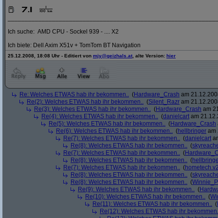
_____________________________________________________________
Ich suche: AMD CPU - Sockel 939 - .... X2
Ich biete: Dell Axim X51v + TomTom BT Navigation
25.12.2008, 18:08 Uhr - Editiert von
mjy@geizhals.at
, alte Version:
hier
Re: Welches ETWAS hab ihr bekommen..
(
Hardware_Crash
am 21.12.2008
Re(2): Welches ETWAS hab ihr bekommen..
(
Silent_Razr
am 21.12.2008
Re(3): Welches ETWAS hab ihr bekommen..
(
Hardware_Crash
am 21
Re(4): Welches ETWAS hab ihr bekommen..
(
danielcart
am 21.12.
Re(5): Welches ETWAS hab ihr bekommen..
(
Hardware_Crash
Re(6): Welches ETWAS hab ihr bekommen..
(
hellbringer
am 2
Re(7): Welches ETWAS hab ihr bekommen..
(
danielcart
am
Re(8): Welches ETWAS hab ihr bekommen..
(
skyreach
Re(7): Welches ETWAS hab ihr bekommen..
(
Hardware_C
Re(8): Welches ETWAS hab ihr bekommen..
(
hellbring
Re(7): Welches ETWAS hab ihr bekommen..
(
hometech.v2
Re(8): Welches ETWAS hab ihr bekommen..
(
skyreach
Re(8): Welches ETWAS hab ihr bekommen..
(
Winnie_
Re(9): Welches ETWAS hab ihr bekommen..
(
Hardw
Re(10): Welches ETWAS hab ihr bekommen..
(
Wi
Re(11): Welches ETWAS hab ihr bekommen..
(
Re(12): Welches ETWAS hab ihr bekommen.