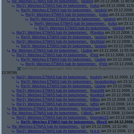
Re: Welches ETWAS hab ihr bekommen..
(
andvol
am 23.12.2008, 11:46:5
Re(2): Welches ETWAS hab ihr bekommen..
(
rufus
am 23.12.2008, 11:5
Re(3): Welches ETWAS hab ihr bekommen..
(
andvol
am 23.12.2008, 
Re(4): Welches ETWAS hab ihr bekommen..
(
rufus
am 23.12.2008,
Re(5): Welches ETWAS hab ihr bekommen..
(
andvol
am 23.12.2
Re(6): Welches ETWAS hab ihr bekommen..
(
rufus
am 23.12.
Re(7): Welches ETWAS hab ihr bekommen..
(
andvol
am 23
Re(2): Welches ETWAS hab ihr bekommen..
(
Raydoo
am 23.12.2008, 1
Re(3): Welches ETWAS hab ihr bekommen..
(
andvol
am 23.12.2008, 
Re(2): Welches ETWAS hab ihr bekommen..
(
InchNail
am 23.12.2008, 1
Re(3): Welches ETWAS hab ihr bekommen..
(
andvol
am 23.12.2008, 
Re: Welches ETWAS hab ihr bekommen..
(
Judge
am 23.12.2008, 11:55:59
Re(2): Welches ETWAS hab ihr bekommen..
(
Petz
am 23.12.2008, 12:0
Re(3): Welches ETWAS hab ihr bekommen..
(
Judge
am 23.12.2008, 
Re(4): Welches ETWAS hab ihr bekommen..
(
Petz
am 23.12.2008,
Vom Autor zurückgezogen oder Autor hat seine Registrierung nicht bes
13:39:59)
Re(2): Welches ETWAS hab ihr bekommen..
(
muhrly
am 23.12.2008, 12
Re(3): Welches ETWAS hab ihr bekommen..
(
quasikonkav
am 23.12.
Re(3): Welches ETWAS hab ihr bekommen..
(
Judge
am 23.12.2008, 
Re(2): Welches ETWAS hab ihr bekommen..
(
hansi99
am 23.12.2008, 1
Re(2): Welches ETWAS hab ihr bekommen..
(
kopfnick
am 23.12.2008, 1
Re(2): Welches ETWAS hab ihr bekommen..
(
littleo
am 23.12.2008, 13:3
Re(2): Welches ETWAS hab ihr bekommen..
(
athis
am 23.12.2008, 14:2
Re: Welches ETWAS hab ihr bekommen..
(
mcmichael
am 23.12.2008, 12:0
Re: Welches ETWAS hab ihr bekommen..
(
-MiniC-
am 23.12.2008, 12:04:0
Re(2): Welches ETWAS hab ihr bekommen..
(
monster23
am 23.12.2008,
Re(3): Welches ETWAS hab ihr bekommen..
(
RevX
am 24.12.2008,
Re: Welches ETWAS hab ihr bekommen..
(
zf
am 23.12.2008, 12:11:46)
Re(2): Welches ETWAS hab ihr bekommen..
(
q.e.d.
am 23.12.2008, 12: