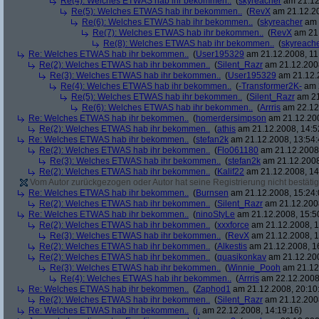
Re(4): Welches ETWAS hab ihr bekommen..
(
skyreacher
am 21.12
Re(5): Welches ETWAS hab ihr bekommen..
(
RevX
am 21.12.20
Re(6): Welches ETWAS hab ihr bekommen..
(
skyreacher
am 
Re(7): Welches ETWAS hab ihr bekommen..
(
RevX
am 21.
Re(8): Welches ETWAS hab ihr bekommen..
(
skyreach
Re: Welches ETWAS hab ihr bekommen..
(
User195329
am 21.12.2008, 11
Re(2): Welches ETWAS hab ihr bekommen..
(
Silent_Razr
am 21.12.2008
Re(3): Welches ETWAS hab ihr bekommen..
(
User195329
am 21.12.2
Re(4): Welches ETWAS hab ihr bekommen..
(
-Transformer2K-
am 2
Re(5): Welches ETWAS hab ihr bekommen..
(
Silent_Razr
am 21
Re(6): Welches ETWAS hab ihr bekommen..
(
Arrris
am 22.12.
Re: Welches ETWAS hab ihr bekommen..
(
homerdersimpson
am 21.12.200
Re(2): Welches ETWAS hab ihr bekommen..
(
athis
am 21.12.2008, 14:5
Re: Welches ETWAS hab ihr bekommen..
(
stefan2k
am 21.12.2008, 13:54:
Re(2): Welches ETWAS hab ihr bekommen..
(
Flo061180
am 21.12.2008,
Re(3): Welches ETWAS hab ihr bekommen..
(
stefan2k
am 21.12.2008
Re(2): Welches ETWAS hab ihr bekommen..
(
Kalif22
am 21.12.2008, 14
Vom Autor zurückgezogen oder Autor hat seine Registrierung nicht bestätig
Re: Welches ETWAS hab ihr bekommen..
(
Burnsen
am 21.12.2008, 15:24:
Re(2): Welches ETWAS hab ihr bekommen..
(
Silent_Razr
am 21.12.2008
Re: Welches ETWAS hab ihr bekommen..
(
ninoStyLe
am 21.12.2008, 15:5
Re(2): Welches ETWAS hab ihr bekommen..
(
xxxforce
am 21.12.2008, 1
Re(3): Welches ETWAS hab ihr bekommen..
(
RevX
am 21.12.2008, 1
Re(2): Welches ETWAS hab ihr bekommen..
(
Alkestis
am 21.12.2008, 1
Re(2): Welches ETWAS hab ihr bekommen..
(
quasikonkav
am 21.12.200
Re(3): Welches ETWAS hab ihr bekommen..
(
Winnie_Pooh
am 21.12.
Re(4): Welches ETWAS hab ihr bekommen..
(
Arrris
am 22.12.2008,
Re: Welches ETWAS hab ihr bekommen..
(
Zaphod1
am 21.12.2008, 20:10
Re(2): Welches ETWAS hab ihr bekommen..
(
Silent_Razr
am 21.12.2008
Re: Welches ETWAS hab ihr bekommen..
(
j.
am 22.12.2008, 14:19:16)