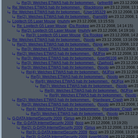
Re(3): Welches ETWAS hab ihr bekommen..
(
artner88
am 23.12.2008
Re: Welches ETWAS hab ihr bekommen..
(
Blacktronix
am 23.12.2008, 13:
Re: Welches ETWAS hab ihr bekommen..
(
User195329
am 23.12.2008, 13
Re(2): Welches ETWAS hab ihr bekommen..
(
hansi99
am 23.12.2008, 1
Logitech G5 Laser Mouse
(
muhrly
am 23.12.2008, 13:15:53)
Re: Logitech G5 Laser Mouse
(
Da Rookee
am 23.12.2008, 14:14:15)
Re(2): Logitech G5 Laser Mouse
(
muhrly
am 23.12.2008, 14:19:16)
Re(3): Logitech G5 Laser Mouse
(
Da Rookee
am 23.12.2008, 14:2
Re: Welches ETWAS hab ihr bekommen..
(
Nooto
am 23.12.2008, 13:16:09
Re(2): Welches ETWAS hab ihr bekommen..
(
Noyx
am 23.12.2008, 13:2
Re(3): Welches ETWAS hab ihr bekommen..
(
Nooto
am 23.12.2008, 
Re(2): Welches ETWAS hab ihr bekommen..
(
MJFox
am 23.12.2008, 13
Re(3): Welches ETWAS hab ihr bekommen..
(
user96106
am 23.12.20
Re(3): Welches ETWAS hab ihr bekommen..
(
Zaphod1
am 23.12.2008
Re(3): Welches ETWAS hab ihr bekommen..
(
Nooto
am 23.12.2008, 
Re(4): Welches ETWAS hab ihr bekommen..
(
MJFox
am 23.12.200
Re(5): Welches ETWAS hab ihr bekommen..
(
Nooto
am 23.12.2
Re(6): Welches ETWAS hab ihr bekommen..
(
MJFox
am 23.1
Re(7): Welches ETWAS hab ihr bekommen..
(
Nooto
am 23
Re(8): Welches ETWAS hab ihr bekommen..
(
MJFox
am
Re(9): Welches ETWAS hab ihr bekommen..
(
Nooto
Re(2): Welches ETWAS hab ihr bekommen..
(
Hardware_Crash
am 23.12
Re(3): Welches ETWAS hab ihr bekommen..
(
Nooto
am 23.12.2008, 
Re(4): Welches ETWAS hab ihr bekommen..
(
Hardware_Crash
am 
Re(5): Welches ETWAS hab ihr bekommen..
(
Nooto
am 23.12.2
G-DATA InternetSecurity 2009
(
Sirius
am 23.12.2008, 13:19:09)
Re: G-DATA InternetSecurity 2009
(
toco
am 23.12.2008, 13:19:20)
Re(2): G-DATA InternetSecurity 2009
(
Sirius
am 23.12.2008, 13:21:49
Re(3): G-DATA InternetSecurity 2009
(
toco
am 23.12.2008, 13:23:0
Re(3): G-DATA InternetSecurity 2009
(
user96106
am 23.12.2008, 1