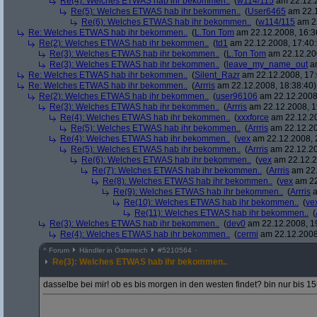
Re(4): Welches ETWAS hab ihr bekommen..
(
w114/115
am 22.12.2
Re(5): Welches ETWAS hab ihr bekommen..
(
User6465
am 22.1
Re(6): Welches ETWAS hab ihr bekommen..
(
w114/115
am 22
Re: Welches ETWAS hab ihr bekommen..
(
L.Ton Tom
am 22.12.2008, 16:3
Re(2): Welches ETWAS hab ihr bekommen..
(
td1
am 22.12.2008, 17:40:
Re(3): Welches ETWAS hab ihr bekommen..
(
L.Ton Tom
am 22.12.200
Re(3): Welches ETWAS hab ihr bekommen..
(
leave_my_name_out
am
Re: Welches ETWAS hab ihr bekommen..
(
Silent_Razr
am 22.12.2008, 17:
Re: Welches ETWAS hab ihr bekommen..
(
Arrris
am 22.12.2008, 18:38:40)
Re(2): Welches ETWAS hab ihr bekommen..
(
user96106
am 22.12.2008,
Re(3): Welches ETWAS hab ihr bekommen..
(
Arrris
am 22.12.2008, 1
Re(4): Welches ETWAS hab ihr bekommen..
(
xxxforce
am 22.12.20
Re(5): Welches ETWAS hab ihr bekommen..
(
Arrris
am 22.12.20
Re(4): Welches ETWAS hab ihr bekommen..
(
vex
am 22.12.2008, 
Re(5): Welches ETWAS hab ihr bekommen..
(
Arrris
am 22.12.20
Re(6): Welches ETWAS hab ihr bekommen..
(
vex
am 22.12.2
Re(7): Welches ETWAS hab ihr bekommen..
(
Arrris
am 22.
Re(8): Welches ETWAS hab ihr bekommen..
(
vex
am 22
Re(9): Welches ETWAS hab ihr bekommen..
(
Arrris
a
Re(10): Welches ETWAS hab ihr bekommen..
(
ve
Re(11): Welches ETWAS hab ihr bekommen..
(
Re(3): Welches ETWAS hab ihr bekommen..
(
dev0
am 22.12.2008, 1
Re(4): Welches ETWAS hab ihr bekommen..
(
cermi
am 22.12.2008
^
Forum
Händler in Österreich
#
5210564
Re(3): Welches ETWAS hab ihr bekommen..
dasselbe bei mir! ob es bis morgen in den westen findet? bin nur bis 15u