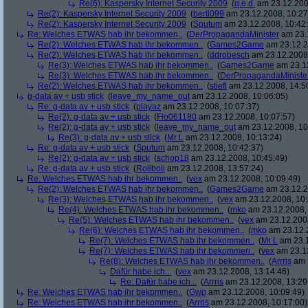
Re(6): Kaspersky Internet Security 2009
(
q.e.d.
am 23.12.200
Re(2): Kaspersky Internet Security 2009
(
bertl099
am 23.12.2008, 10:27
Re(2): Kaspersky Internet Security 2009
(
Sputum
am 23.12.2008, 10:42
Re: Welches ETWAS hab ihr bekommen..
(
DerPropagandaMinister
am 23.1
Re(2): Welches ETWAS hab ihr bekommen..
(
Games2Game
am 23.12.2
Re(2): Welches ETWAS hab ihr bekommen..
(
ddrobesch
am 23.12.2008,
Re(3): Welches ETWAS hab ihr bekommen..
(
Games2Game
am 23.12
Re(3): Welches ETWAS hab ihr bekommen..
(
DerPropagandaMiniste
Re(2): Welches ETWAS hab ihr bekommen..
(
stiefl
am 23.12.2008, 14:5
g-data av + usb stick
(
leave_my_name_out
am 23.12.2008, 10:06:05)
Re: g-data av + usb stick
(
playaz
am 23.12.2008, 10:07:37)
Re(2): g-data av + usb stick
(
Flo061180
am 23.12.2008, 10:07:57)
Re(2): g-data av + usb stick
(
leave_my_name_out
am 23.12.2008, 10
Re(3): g-data av + usb stick
(
Mr L
am 23.12.2008, 10:13:24)
Re: g-data av + usb stick
(
Sputum
am 23.12.2008, 10:42:37)
Re(2): g-data av + usb stick
(
schop18
am 23.12.2008, 10:45:49)
Re: g-data av + usb stick
(
Roliboli
am 23.12.2008, 13:57:24)
Re: Welches ETWAS hab ihr bekommen..
(
vex
am 23.12.2008, 10:09:49)
Re(2): Welches ETWAS hab ihr bekommen..
(
Games2Game
am 23.12.2
Re(3): Welches ETWAS hab ihr bekommen..
(
vex
am 23.12.2008, 10:
Re(4): Welches ETWAS hab ihr bekommen..
(
mko
am 23.12.2008, 
Re(5): Welches ETWAS hab ihr bekommen..
(
vex
am 23.12.2008
Re(6): Welches ETWAS hab ihr bekommen..
(
mko
am 23.12.2
Re(7): Welches ETWAS hab ihr bekommen..
(
Mr L
am 23.1
Re(7): Welches ETWAS hab ihr bekommen..
(
vex
am 23.12
Re(8): Welches ETWAS hab ihr bekommen..
(
Arrris
am 2
Dafür habe ich...
(
vex
am 23.12.2008, 13:14:46)
Re: Dafür habe ich...
(
Arrris
am 23.12.2008, 13:29
Re: Welches ETWAS hab ihr bekommen..
(
Gwp
am 23.12.2008, 10:09:49)
Re: Welches ETWAS hab ihr bekommen..
(
Arrris
am 23.12.2008, 10:17:00)