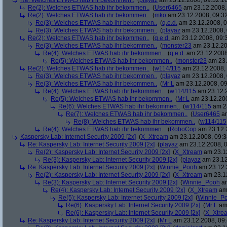
Re: Welches ETWAS hab ihr bekommen..
(
playaz
am 23.12.2008, 09:32:1
Re(2): Welches ETWAS hab ihr bekommen..
(
User6465
am 23.12.2008,
Re(2): Welches ETWAS hab ihr bekommen..
(
mko
am 23.12.2008, 09:32
Re(3): Welches ETWAS hab ihr bekommen..
(
q.e.d.
am 23.12.2008, 0
Re(3): Welches ETWAS hab ihr bekommen..
(
playaz
am 23.12.2008, 
Re(2): Welches ETWAS hab ihr bekommen..
(
q.e.d.
am 23.12.2008, 09:
Re(3): Welches ETWAS hab ihr bekommen..
(
monster23
am 23.12.20
Re(4): Welches ETWAS hab ihr bekommen..
(
q.e.d.
am 23.12.2008
Re(5): Welches ETWAS hab ihr bekommen..
(
monster23
am 23.
Re(2): Welches ETWAS hab ihr bekommen..
(
w114/115
am 23.12.2008, 
Re(3): Welches ETWAS hab ihr bekommen..
(
playaz
am 23.12.2008, 
Re(3): Welches ETWAS hab ihr bekommen..
(
Mr L
am 23.12.2008, 09
Re(4): Welches ETWAS hab ihr bekommen..
(
w114/115
am 23.12.2
Re(5): Welches ETWAS hab ihr bekommen..
(
Mr L
am 23.12.200
Re(6): Welches ETWAS hab ihr bekommen..
(
w114/115
am 23
Re(7): Welches ETWAS hab ihr bekommen..
(
User6465
am
Re(8): Welches ETWAS hab ihr bekommen..
(
w114/115
Re(4): Welches ETWAS hab ihr bekommen..
(
RoboCop
am 23.12.2
Kaspersky Lab: Internet Security 2009 [2x]
(
X_Xtream
am 23.12.2008, 09:3
Re: Kaspersky Lab: Internet Security 2009 [2x]
(
playaz
am 23.12.2008, 0
Re(2): Kaspersky Lab: Internet Security 2009 [2x]
(
X_Xtream
am 23.12
Re(3): Kaspersky Lab: Internet Security 2009 [2x]
(
playaz
am 23.12
Re: Kaspersky Lab: Internet Security 2009 [2x]
(
Winnie_Pooh
am 23.12.
Re(2): Kaspersky Lab: Internet Security 2009 [2x]
(
X_Xtream
am 23.12
Re(3): Kaspersky Lab: Internet Security 2009 [2x]
(
Winnie_Pooh
am
Re(4): Kaspersky Lab: Internet Security 2009 [2x]
(
X_Xtream
am 
Re(5): Kaspersky Lab: Internet Security 2009 [2x]
(
Winnie_P
Re(6): Kaspersky Lab: Internet Security 2009 [2x]
(
Mr L
am 
Re(6): Kaspersky Lab: Internet Security 2009 [2x]
(
X_Xtre
Re: Kaspersky Lab: Internet Security 2009 [2x]
(
Mr L
am 23.12.2008, 09: