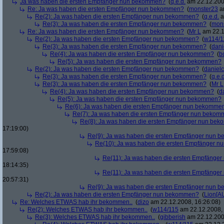
Ja was haben die ersten Empfänger nun bekommen?
(
q.e.d.
am 22.12.200
Re: Ja was haben die ersten Empfänger nun bekommen?
(
monster23
am
Re(2): Ja was haben die ersten Empfänger nun bekommen?
(
q.e.d.
a
Re(3): Ja was haben die ersten Empfänger nun bekommen?
(
mon
Re: Ja was haben die ersten Empfänger nun bekommen?
(
Mr L
am 22.1
Re(2): Ja was haben die ersten Empfänger nun bekommen?
(
w114/1
Re(3): Ja was haben die ersten Empfänger nun bekommen?
(
dani
Re(4): Ja was haben die ersten Empfänger nun bekommen?
(
b
Re(5): Ja was haben die ersten Empfänger nun bekommen?
Re(2): Ja was haben die ersten Empfänger nun bekommen?
(
danielc
Re(3): Ja was haben die ersten Empfänger nun bekommen?
(
q.e.d
Re(3): Ja was haben die ersten Empfänger nun bekommen?
(
Mr L
Re(4): Ja was haben die ersten Empfänger nun bekommen?
(
d
Re(5): Ja was haben die ersten Empfänger nun bekommen?
Re(6): Ja was haben die ersten Empfänger nun bekomme
Re(7): Ja was haben die ersten Empfänger nun beko
Re(8): Ja was haben die ersten Empfänger nun be
17:19:00)
Re(9): Ja was haben die ersten Empfänger nun
Re(10): Ja was haben die ersten Empfänger 
17:59:08)
Re(11): Ja was haben die ersten Empfänge
18:14:35)
Re(11): Ja was haben die ersten Empfänge
20:57:31)
Re(9): Ja was haben die ersten Empfänger nun
Re(2): Ja was haben die ersten Empfänger nun bekommen?
(
Lion[A
Re: Welches ETWAS hab ihr bekommen..
(
dizo
am 22.12.2008, 16:26:08)
Re(2): Welches ETWAS hab ihr bekommen..
(
w114/115
am 22.12.2008, 
Re(3): Welches ETWAS hab ihr bekommen..
(
gibberish
am 22.12.200