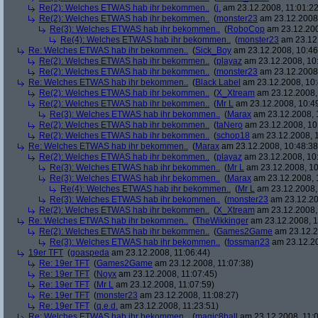
Re(2): Welches ETWAS hab ihr bekommen..
(
j.
am 23.12.2008, 11:01:22
Re(2): Welches ETWAS hab ihr bekommen..
(
monster23
am 23.12.2008,
Re(3): Welches ETWAS hab ihr bekommen..
(
RoboCop
am 23.12.200
Re(4): Welches ETWAS hab ihr bekommen..
(
monster23
am 23.12.
Re: Welches ETWAS hab ihr bekommen..
(
Sick_Boy
am 23.12.2008, 10:46
Re(2): Welches ETWAS hab ihr bekommen..
(
playaz
am 23.12.2008, 10
Re(2): Welches ETWAS hab ihr bekommen..
(
monster23
am 23.12.2008,
Re: Welches ETWAS hab ihr bekommen..
(
Black Label
am 23.12.2008, 10:
Re(2): Welches ETWAS hab ihr bekommen..
(
X_Xtream
am 23.12.2008,
Re(2): Welches ETWAS hab ihr bekommen..
(
Mr L
am 23.12.2008, 10:4
Re(3): Welches ETWAS hab ihr bekommen..
(
Marax
am 23.12.2008, 
Re(2): Welches ETWAS hab ihr bekommen..
(
taNero
am 23.12.2008, 10
Re(2): Welches ETWAS hab ihr bekommen..
(
schop18
am 23.12.2008, 1
Re: Welches ETWAS hab ihr bekommen..
(
Marax
am 23.12.2008, 10:48:38
Re(2): Welches ETWAS hab ihr bekommen..
(
playaz
am 23.12.2008, 10
Re(3): Welches ETWAS hab ihr bekommen..
(
Mr L
am 23.12.2008, 10
Re(3): Welches ETWAS hab ihr bekommen..
(
Marax
am 23.12.2008, 
Re(4): Welches ETWAS hab ihr bekommen..
(
Mr L
am 23.12.2008,
Re(3): Welches ETWAS hab ihr bekommen..
(
monster23
am 23.12.20
Re(2): Welches ETWAS hab ihr bekommen..
(
X_Xtream
am 23.12.2008,
Re: Welches ETWAS hab ihr bekommen..
(
TheWikkinger
am 23.12.2008, 1
Re(2): Welches ETWAS hab ihr bekommen..
(
Games2Game
am 23.12.2
Re(3): Welches ETWAS hab ihr bekommen..
(
fossman23
am 23.12.20
19er TFT
(
goaspeda
am 23.12.2008, 11:06:44)
Re: 19er TFT
(
Games2Game
am 23.12.2008, 11:07:38)
Re: 19er TFT
(
Noyx
am 23.12.2008, 11:07:45)
Re: 19er TFT
(
Mr L
am 23.12.2008, 11:07:59)
Re: 19er TFT
(
monster23
am 23.12.2008, 11:08:27)
Re: 19er TFT
(
q.e.d.
am 23.12.2008, 11:23:51)
Re: Welches ETWAS hab ihr bekommen..
(
magic8ball
am 23.12.2008, 11:0