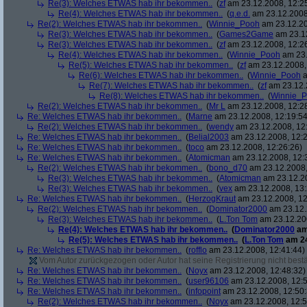
Re(3): Welches ETWAS hab ihr bekommen..
(
zf
am 23.12.2008, 12:2
Re(4): Welches ETWAS hab ihr bekommen..
(
q.e.d.
am 23.12.2008,
Re(2): Welches ETWAS hab ihr bekommen..
(
Winnie_Pooh
am 23.12.20
Re(3): Welches ETWAS hab ihr bekommen..
(
Games2Game
am 23.12
Re(3): Welches ETWAS hab ihr bekommen..
(
zf
am 23.12.2008, 12:2
Re(4): Welches ETWAS hab ihr bekommen..
(
Winnie_Pooh
am 23.
Re(5): Welches ETWAS hab ihr bekommen..
(
zf
am 23.12.2008,
Re(6): Welches ETWAS hab ihr bekommen..
(
Winnie_Pooh
a
Re(7): Welches ETWAS hab ihr bekommen..
(
zf
am 23.12.
Re(8): Welches ETWAS hab ihr bekommen..
(
Winnie_
Re(2): Welches ETWAS hab ihr bekommen..
(
Mr L
am 23.12.2008, 12:2
Re: Welches ETWAS hab ihr bekommen..
(
Marne
am 23.12.2008, 12:19:54
Re(2): Welches ETWAS hab ihr bekommen..
(
wendy
am 23.12.2008, 12
Re: Welches ETWAS hab ihr bekommen..
(
Belial2003
am 23.12.2008, 12:2
Re: Welches ETWAS hab ihr bekommen..
(
toco
am 23.12.2008, 12:26:26)
Re: Welches ETWAS hab ihr bekommen..
(
Atomicman
am 23.12.2008, 12:
Re(2): Welches ETWAS hab ihr bekommen..
(
bono_d70
am 23.12.2008,
Re(3): Welches ETWAS hab ihr bekommen..
(
Atomicman
am 23.12.20
Re(3): Welches ETWAS hab ihr bekommen..
(
vex
am 23.12.2008, 13:
Re: Welches ETWAS hab ihr bekommen..
(
HerzogKraut
am 23.12.2008, 12
Re(2): Welches ETWAS hab ihr bekommen..
(
Dominator2000
am 23.12.
Re(3): Welches ETWAS hab ihr bekommen..
(
L.Ton Tom
am 23.12.200
Re(4): Welches ETWAS hab ihr bekommen..
(
Dominator2000
am
Re(5): Welches ETWAS hab ihr bekommen..
(
L.Ton Tom
am 24
Re: Welches ETWAS hab ihr bekommen..
(
rofflo
am 23.12.2008, 12:41:44)
Vom Autor zurückgezogen oder Autor hat seine Registrierung nicht bestä
Re: Welches ETWAS hab ihr bekommen..
(
Noyx
am 23.12.2008, 12:48:32)
Re: Welches ETWAS hab ihr bekommen..
(
user96106
am 23.12.2008, 12:5
Re: Welches ETWAS hab ihr bekommen..
(
infopoint
am 23.12.2008, 12:50:
Re(2): Welches ETWAS hab ihr bekommen..
(
Noyx
am 23.12.2008, 12:5