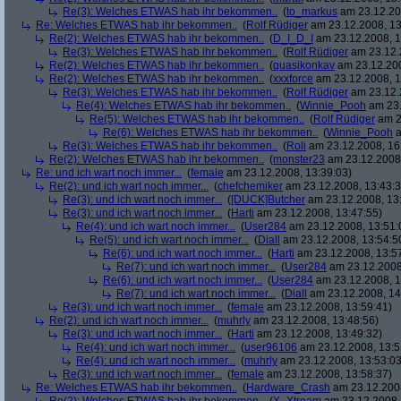
Re(3): Welches ETWAS hab ihr bekommen..
(
to_markus
am 23.12.20
Re: Welches ETWAS hab ihr bekommen..
(
Rolf Rüdiger
am 23.12.2008, 13
Re(2): Welches ETWAS hab ihr bekommen..
(
D_I_D_I
am 23.12.2008, 1
Re(3): Welches ETWAS hab ihr bekommen..
(
Rolf Rüdiger
am 23.12.
Re(2): Welches ETWAS hab ihr bekommen..
(
quasikonkav
am 23.12.200
Re(2): Welches ETWAS hab ihr bekommen..
(
xxxforce
am 23.12.2008, 1
Re(3): Welches ETWAS hab ihr bekommen..
(
Rolf Rüdiger
am 23.12.
Re(4): Welches ETWAS hab ihr bekommen..
(
Winnie_Pooh
am 23.
Re(5): Welches ETWAS hab ihr bekommen..
(
Rolf Rüdiger
am 2
Re(6): Welches ETWAS hab ihr bekommen..
(
Winnie_Pooh
a
Re(3): Welches ETWAS hab ihr bekommen..
(
Roli
am 23.12.2008, 16
Re(2): Welches ETWAS hab ihr bekommen..
(
monster23
am 23.12.2008,
Re: und ich wart noch immer...
(
female
am 23.12.2008, 13:39:03)
Re(2): und ich wart noch immer...
(
chefchemiker
am 23.12.2008, 13:43:3
Re(3): und ich wart noch immer...
(
[DUCK]Butcher
am 23.12.2008, 13
Re(3): und ich wart noch immer...
(
Harti
am 23.12.2008, 13:47:55)
Re(4): und ich wart noch immer...
(
User284
am 23.12.2008, 13:51:
Re(5): und ich wart noch immer...
(
Diall
am 23.12.2008, 13:54:5
Re(6): und ich wart noch immer...
(
Harti
am 23.12.2008, 13:5
Re(7): und ich wart noch immer...
(
User284
am 23.12.2008
Re(6): und ich wart noch immer...
(
User284
am 23.12.2008, 1
Re(7): und ich wart noch immer...
(
Diall
am 23.12.2008, 14
Re(3): und ich wart noch immer...
(
female
am 23.12.2008, 13:59:41)
Re(2): und ich wart noch immer...
(
muhrly
am 23.12.2008, 13:48:56)
Re(3): und ich wart noch immer...
(
Harti
am 23.12.2008, 13:49:32)
Re(4): und ich wart noch immer...
(
user96106
am 23.12.2008, 13:5
Re(4): und ich wart noch immer...
(
muhrly
am 23.12.2008, 13:53:03
Re(3): und ich wart noch immer...
(
female
am 23.12.2008, 13:58:37)
Re: Welches ETWAS hab ihr bekommen..
(
Hardware_Crash
am 23.12.2008