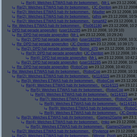
Re(4): Welches ETWAS hab ihr bekommen..
(
Mr L
am 23.12.2008,
Re(2): Welches ETWAS hab ihr bekommen..
(
JC-Denton
am 23.12.2008,
Re(2): Welches ETWAS hab ihr bekommen..
(
Madler
am 23.12.2008, 10
Re(2): Welches ETWAS hab ihr bekommen..
(
athis
am 23.12.2008, 10:5
Re(2): Welches ETWAS hab ihr bekommen..
(
smart42
am 23.12.2008, 1
Re: Welches ETWAS hab ihr bekommen..
(
Flo061180
am 23.12.2008, 10:2
DPD hat gerade angerufen
(
user182285
am 23.12.2008, 10:29:10)
Re: DPD hat gerade angerufen
(
Mr L
am 23.12.2008, 10:29:24)
Re(2): DPD hat gerade angerufen
(
user182285
am 23.12.2008, 10:3
Re: DPD hat gerade angerufen
(
JC-Denton
am 23.12.2008, 10:39:17)
Re(2): DPD hat gerade angerufen
(
bono_d70
am 23.12.2008, 10:39:
Re(3): DPD hat gerade angerufen
(
JC-Denton
am 23.12.2008, 10:
Re(4): DPD hat gerade angerufen
(
Mr L
am 23.12.2008, 10:42:
Re(2): DPD hat gerade angerufen
(
user182285
am 23.12.2008, 10:4
Re: DPD hat gerade angerufen
(
RoboCop
am 23.12.2008, 10:40:21)
Re: Welches ETWAS hab ihr bekommen..
(
RoboCop
am 23.12.2008, 10:31
Re(2): Welches ETWAS hab ihr bekommen..
(
w114/115
am 23.12.2008, 
Re(3): Welches ETWAS hab ihr bekommen..
(
RoboCop
am 23.12.200
Re(4): Welches ETWAS hab ihr bekommen..
(
w114/115
am 23.12.2
Re(5): Welches ETWAS hab ihr bekommen..
(
RoboCop
am 23.1
Re(6): Welches ETWAS hab ihr bekommen..
(
w114/115
am 23
Re(7): Welches ETWAS hab ihr bekommen..
(
RoboCop
am
Re(8): Welches ETWAS hab ihr bekommen..
(
w114/115
Re(9): Welches ETWAS hab ihr bekommen..
(
RoboC
Re(8): Welches ETWAS hab ihr bekommen..
(
JC-Dento
Re(3): Welches ETWAS hab ihr bekommen..
(
Games2Game
am 23.12
Re(4): Welches ETWAS hab ihr bekommen..
(
mko
am 23.12.2008, 
Re(5): Welches ETWAS hab ihr bekommen..
(
Games2Game
am 
Re(2): Welches ETWAS hab ihr bekommen..
(
Psylence
am 23.12.2008, 
Re(2): Welches ETWAS hab ihr bekommen..
(
Winnie_Pooh
am 23.12.20