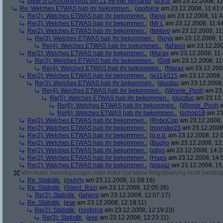
biete G DATA AntiVirus um 21,99 inkl Versand!
(
q.e.d.
am 23.12.2008, 12
Re: Welches ETWAS hab ihr bekommen..
(
xxxforce
am 23.12.2008, 11:41:
Re(2): Welches ETWAS hab ihr bekommen..
(
Noyx
am 23.12.2008, 11:4
Re(2): Welches ETWAS hab ihr bekommen..
(
Mr L
am 23.12.2008, 11:44
Re(2): Welches ETWAS hab ihr bekommen..
(
taNero
am 23.12.2008, 11
Re(3): Welches ETWAS hab ihr bekommen..
(
Noyx
am 23.12.2008, 1
Re(4): Welches ETWAS hab ihr bekommen..
(
taNero
am 23.12.200
Re(2): Welches ETWAS hab ihr bekommen..
(
Marax
am 23.12.2008, 11:
Re(3): Welches ETWAS hab ihr bekommen..
(
Gott
am 23.12.2008, 11
Re(4): Welches ETWAS hab ihr bekommen..
(
Marax
am 23.12.2008
Re(2): Welches ETWAS hab ihr bekommen..
(
w114/115
am 23.12.2008, 
Re(3): Welches ETWAS hab ihr bekommen..
(
ducduc
am 23.12.2008,
Re(4): Welches ETWAS hab ihr bekommen..
(
Winnie_Pooh
am 23.
Re(5): Welches ETWAS hab ihr bekommen..
(
ducduc
am 23.12.
Re(6): Welches ETWAS hab ihr bekommen..
(
Winnie_Pooh
a
Re(6): Welches ETWAS hab ihr bekommen..
(
schop18
am 23.
Re(2): Welches ETWAS hab ihr bekommen..
(
RoboCop
am 23.12.2008, 
Re(2): Welches ETWAS hab ihr bekommen..
(
monster23
am 23.12.2008,
Re(2): Welches ETWAS hab ihr bekommen..
(
q.e.d.
am 23.12.2008, 12:
Re(2): Welches ETWAS hab ihr bekommen..
(
Bucho
am 23.12.2008, 12:
Re(2): Welches ETWAS hab ihr bekommen..
(
athis
am 23.12.2008, 14:2
Re(2): Welches ETWAS hab ihr bekommen..
(
Hapo
am 23.12.2008, 14:
Re(2): Welches ETWAS hab ihr bekommen..
(
playaz
am 23.12.2008, 15
Vom Autor zurückgezogen oder Autor hat seine Registrierung nicht bestätig
Re: Statistik:
(
muhrly
am 23.12.2008, 11:58:16)
Re: Statistik:
(
Silent_Razr
am 23.12.2008, 12:05:36)
Re(2): Statistik:
(
taNero
am 23.12.2008, 12:07:17)
Re: Statistik:
(
ese
am 23.12.2008, 12:18:11)
Re(2): Statistik:
(
xxxforce
am 23.12.2008, 12:19:23)
Re(3): Statistik:
(
ese
am 23.12.2008, 12:23:11)