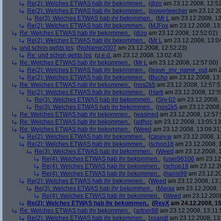
Re(2): Welches ETWAS hab ihr bekommen..
(
dizo
am 23.12.2008, 12:52
Re(2): Welches ETWAS hab ihr bekommen..
(
powerleecher
am 23.12.20
Re(3): Welches ETWAS hab ihr bekommen..
(
Mr L
am 23.12.2008, 12
Re(2): Welches ETWAS hab ihr bekommen..
(
MJFox
am 23.12.2008, 13
Re: Welches ETWAS hab ihr bekommen..
(
dizo
am 23.12.2008, 12:52:02)
Re(2): Welches ETWAS hab ihr bekommen..
(
Mr L
am 23.12.2008, 13:0
und schon gehts los
(
NoName2007
am 23.12.2008, 12:52:23)
Re: und schon gehts los
(
q.e.d.
am 23.12.2008, 13:02:43)
Re: Welches ETWAS hab ihr bekommen..
(
Mr L
am 23.12.2008, 12:57:00)
Re(2): Welches ETWAS hab ihr bekommen..
(
leave_my_name_out
am 2
Re(2): Welches ETWAS hab ihr bekommen..
(
Bucho
am 23.12.2008, 13:
Re: Welches ETWAS hab ihr bekommen..
(
nos2k5
am 23.12.2008, 12:57:5
Re(2): Welches ETWAS hab ihr bekommen..
(
Harti
am 23.12.2008, 12:5
Re(3): Welches ETWAS hab ihr bekommen..
(
Srv-02
am 23.12.2008, 
Re(3): Welches ETWAS hab ihr bekommen..
(
nos2k5
am 23.12.2008,
Re: Welches ETWAS hab ihr bekommen..
(
wasined
am 23.12.2008, 12:57:
Re: Welches ETWAS hab ihr bekommen..
(
adhoc
am 23.12.2008, 13:05:13
Re: Welches ETWAS hab ihr bekommen..
(
Weed
am 23.12.2008, 13:09:31
Re(2): Welches ETWAS hab ihr bekommen..
(
casey.w
am 23.12.2008, 1
Re(2): Welches ETWAS hab ihr bekommen..
(
schop18
am 23.12.2008, 1
Re(3): Welches ETWAS hab ihr bekommen..
(
Weed
am 23.12.2008, 1
Re(4): Welches ETWAS hab ihr bekommen..
(
user96106
am 23.12.
Re(4): Welches ETWAS hab ihr bekommen..
(
schop18
am 23.12.20
Re(4): Welches ETWAS hab ihr bekommen..
(
hansi99
am 23.12.20
Re(2): Welches ETWAS hab ihr bekommen..
(
Weed
am 23.12.2008, 13:
Re(3): Welches ETWAS hab ihr bekommen..
(
Marax
am 23.12.2008, 
Re(4): Welches ETWAS hab ihr bekommen..
(
Weed
am 23.12.2008
Re(2): Welches ETWAS hab ihr bekommen..
(
RevX
am 24.12.2008, 15
Re: Welches ETWAS hab ihr bekommen..
(
artner88
am 23.12.2008, 13:11:
Re(2): Welches ETWAS hab ihr bekommen..
(
xxandl
am 23.12.2008, 13