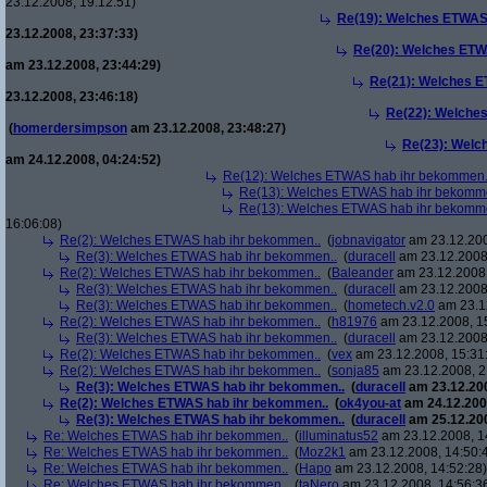
23.12.2008, 19:12:51)
Re(19): Welches ETWAS
23.12.2008, 23:37:33)
Re(20): Welches ETW
am 23.12.2008, 23:44:29)
Re(21): Welches E
23.12.2008, 23:46:18)
Re(22): Welche
(
homerdersimpson
am 23.12.2008, 23:48:27)
Re(23): Welc
am 24.12.2008, 04:24:52)
Re(12): Welches ETWAS hab ihr bekommen.
Re(13): Welches ETWAS hab ihr bekomm
Re(13): Welches ETWAS hab ihr bekomm
16:06:08)
Re(2): Welches ETWAS hab ihr bekommen..
(
jobnavigator
am 23.12.200
Re(3): Welches ETWAS hab ihr bekommen..
(
duracell
am 23.12.2008,
Re(2): Welches ETWAS hab ihr bekommen..
(
Baleander
am 23.12.2008,
Re(3): Welches ETWAS hab ihr bekommen..
(
duracell
am 23.12.2008,
Re(3): Welches ETWAS hab ihr bekommen..
(
hometech.v2.0
am 23.12
Re(2): Welches ETWAS hab ihr bekommen..
(
h81976
am 23.12.2008, 1
Re(3): Welches ETWAS hab ihr bekommen..
(
duracell
am 23.12.2008,
Re(2): Welches ETWAS hab ihr bekommen..
(
vex
am 23.12.2008, 15:31
Re(2): Welches ETWAS hab ihr bekommen..
(
sonja85
am 23.12.2008, 2
Re(3): Welches ETWAS hab ihr bekommen..
(
duracell
am 23.12.200
Re(2): Welches ETWAS hab ihr bekommen..
(
ok4you-at
am 24.12.200
Re(3): Welches ETWAS hab ihr bekommen..
(
duracell
am 25.12.200
Re: Welches ETWAS hab ihr bekommen..
(
illuminatus52
am 23.12.2008, 1
Re: Welches ETWAS hab ihr bekommen..
(
Moz2k1
am 23.12.2008, 14:50:
Re: Welches ETWAS hab ihr bekommen..
(
Hapo
am 23.12.2008, 14:52:28)
Re: Welches ETWAS hab ihr bekommen..
(
taNero
am 23.12.2008, 14:56:3