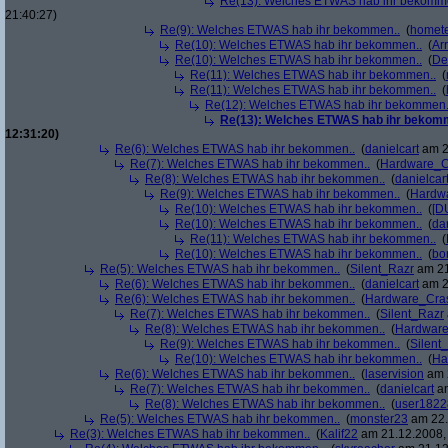
Re(13): Welches ETWAS hab ihr bekomm
21:40:27)
Re(9): Welches ETWAS hab ihr bekommen..
(
homete
Re(10): Welches ETWAS hab ihr bekommen..
(
Arr
Re(10): Welches ETWAS hab ihr bekommen..
(
De
Re(11): Welches ETWAS hab ihr bekommen..
(
Re(11): Welches ETWAS hab ihr bekommen..
(
Re(12): Welches ETWAS hab ihr bekommen.
Re(13): Welches ETWAS hab ihr bekom
12:31:20)
Re(6): Welches ETWAS hab ihr bekommen..
(
danielcart
am 2
Re(7): Welches ETWAS hab ihr bekommen..
(
Hardware_C
Re(8): Welches ETWAS hab ihr bekommen..
(
danielcar
Re(9): Welches ETWAS hab ihr bekommen..
(
Hardw
Re(10): Welches ETWAS hab ihr bekommen..
(
[D
Re(10): Welches ETWAS hab ihr bekommen..
(
da
Re(11): Welches ETWAS hab ihr bekommen..
(
Re(10): Welches ETWAS hab ihr bekommen..
(
bo
Re(5): Welches ETWAS hab ihr bekommen..
(
Silent_Razr
am 21
Re(6): Welches ETWAS hab ihr bekommen..
(
danielcart
am 2
Re(6): Welches ETWAS hab ihr bekommen..
(
Hardware_Cra
Re(7): Welches ETWAS hab ihr bekommen..
(
Silent_Razr
Re(8): Welches ETWAS hab ihr bekommen..
(
Hardwar
Re(9): Welches ETWAS hab ihr bekommen..
(
Silent
Re(10): Welches ETWAS hab ihr bekommen..
(
Ha
Re(6): Welches ETWAS hab ihr bekommen..
(
laservision
am 2
Re(7): Welches ETWAS hab ihr bekommen..
(
danielcart
am
Re(8): Welches ETWAS hab ihr bekommen..
(
user1822
Re(5): Welches ETWAS hab ihr bekommen..
(
monster23
am 22.
Re(3): Welches ETWAS hab ihr bekommen..
(
Kalif22
am 21.12.2008, 