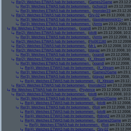
Re(2): Welches ETWAS hab ihr bekommen..
(
Games2Game
am 23.12.2
Re(3): Welches ETWAS hab ihr bekommen..
(
schop18
am 23.12.2008
Re(3): Welches ETWAS hab ihr bekommen..
(
monster23
am 23.12.20
Re(2): Welches ETWAS hab ihr bekommen..
(
Srv-02
am 23.12.2008, 10
Re(3): Welches ETWAS hab ihr bekommen..
(
dasistmeinnick11+
am 2
Re(3): Welches ETWAS hab ihr bekommen..
(
Arrris
am 23.12.2008, 1
Re: Welches ETWAS hab ihr bekommen..
(
xxandl
am 23.12.2008, 10:21:11
Re(2): Welches ETWAS hab ihr bekommen..
(
plotti
am 23.12.2008, 10:2
Re(3): Welches ETWAS hab ihr bekommen..
(
Arrris
am 23.12.2008, 1
Re(2): Welches ETWAS hab ihr bekommen..
(
Flo061180
am 23.12.2008,
Re(2): Welches ETWAS hab ihr bekommen..
(
Mr L
am 23.12.2008, 10:2
Re(2): Welches ETWAS hab ihr bekommen..
(
playaz
am 23.12.2008, 10
Re(3): Welches ETWAS hab ihr bekommen..
(
xxandl
am 23.12.2008, 
Re(2): Welches ETWAS hab ihr bekommen..
(
X_Xtream
am 23.12.2008,
Re(3): Welches ETWAS hab ihr bekommen..
(
xxandl
am 23.12.2008, 
Re(4): Welches ETWAS hab ihr bekommen..
(
X_Xtream
am 23.12.
Re(3): Welches ETWAS hab ihr bekommen..
(
Games2Game
am 23.12
Re(3): Welches ETWAS hab ihr bekommen..
(
playaz
am 23.12.2008, 
Re(4): Welches ETWAS hab ihr bekommen..
(
X_Xtream
am 23.12.
Re(2): Welches ETWAS hab ihr bekommen..
(
monster23
am 23.12.2008,
Re: Welches ETWAS hab ihr bekommen..
(
Psylence
am 23.12.2008, 10:22
Re(2): Welches ETWAS hab ihr bekommen..
(
plotti
am 23.12.2008, 10:2
Re(3): Welches ETWAS hab ihr bekommen..
(
Games2Game
am 23.12
Re(4): Welches ETWAS hab ihr bekommen..
(
plotti
am 23.12.2008,
Re(3): Welches ETWAS hab ihr bekommen..
(
Roli
am 23.12.2008, 10
Re(4): Welches ETWAS hab ihr bekommen..
(
plotti
am 23.12.2008,
Re(4): Welches ETWAS hab ihr bekommen..
(
fstingl2
am 23.12.200
Re(4): Welches ETWAS hab ihr bekommen..
(
Games2Game
am 23
Re(5): Welches ETWAS hab ihr bekommen..
(
Roli
am 23.12.200
Re(4): Welches ETWAS hab ihr bekommen..
(
Srv-02
am 23.12.200