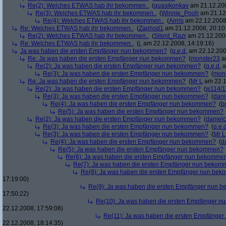
Re(2): Welches ETWAS hab ihr bekommen..
(
quasikonkav
am 21.12.200
Re(3): Welches ETWAS hab ihr bekommen..
(
Winnie_Pooh
am 21.12.
Re(4): Welches ETWAS hab ihr bekommen..
(
Arrris
am 22.12.2008,
Re: Welches ETWAS hab ihr bekommen..
(
Zaphod1
am 21.12.2008, 20:10
Re(2): Welches ETWAS hab ihr bekommen..
(
Silent_Razr
am 21.12.2008
Re: Welches ETWAS hab ihr bekommen..
(
j.
am 22.12.2008, 14:19:16)
Ja was haben die ersten Empfänger nun bekommen?
(
q.e.d.
am 22.12.200
Re: Ja was haben die ersten Empfänger nun bekommen?
(
monster23
am
Re(2): Ja was haben die ersten Empfänger nun bekommen?
(
q.e.d.
a
Re(3): Ja was haben die ersten Empfänger nun bekommen?
(
mon
Re: Ja was haben die ersten Empfänger nun bekommen?
(
Mr L
am 22.1
Re(2): Ja was haben die ersten Empfänger nun bekommen?
(
w114/1
Re(3): Ja was haben die ersten Empfänger nun bekommen?
(
dani
Re(4): Ja was haben die ersten Empfänger nun bekommen?
(
b
Re(5): Ja was haben die ersten Empfänger nun bekommen?
Re(2): Ja was haben die ersten Empfänger nun bekommen?
(
danielc
Re(3): Ja was haben die ersten Empfänger nun bekommen?
(
q.e.d
Re(3): Ja was haben die ersten Empfänger nun bekommen?
(
Mr L
Re(4): Ja was haben die ersten Empfänger nun bekommen?
(
d
Re(5): Ja was haben die ersten Empfänger nun bekommen?
Re(6): Ja was haben die ersten Empfänger nun bekomme
Re(7): Ja was haben die ersten Empfänger nun beko
Re(8): Ja was haben die ersten Empfänger nun be
17:19:00)
Re(9): Ja was haben die ersten Empfänger nun
17:50:22)
Re(10): Ja was haben die ersten Empfänger 
22.12.2008, 17:59:08)
Re(11): Ja was haben die ersten Empfänge
22.12.2008, 18:14:35)