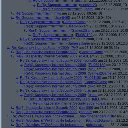
Re(5): Supperrrrrrrrrrrrrrrrr
(
dizo
am 23.12.2008, 09:50:47)
Re(6): Supperrrrrrrrrrrrrrrrr
(
monster23
am 23.12.2008, 10:
Re(7): Supperrrrrrrrrrrrrrrrr
(
[norbi]
am 23.12.2008, 19:0
Re: Supperrrrrrrrrrrrrrrrr
(
mko
am 23.12.2008, 09:56:40)
Re: Supperrrrrrrrrrrrrrrrr
(
User6465
am 23.12.2008, 10:04:30)
Re(2): Supperrrrrrrrrrrrrrrrr
(
Games2Game
am 23.12.2008, 10:05:40)
Re(3): Supperrrrrrrrrrrrrrrrr
(
User6465
am 23.12.2008, 10:07:22)
Re(4): Supperrrrrrrrrrrrrrrrr
(
Games2Game
am 23.12.2008, 10:0
Re(5): Supperrrrrrrrrrrrrrrrr
(
Flo061180
am 23.12.2008, 10:09
Re(2): Supperrrrrrrrrrrrrrrrr
(
dizo
am 23.12.2008, 10:10:31)
Re(3): Supperrrrrrrrrrrrrrrrr
(
Games2Game
am 23.12.2008, 10:12:0
Re: Kaspersky Internet Security 2009
(
PvP
am 23.12.2008, 09:58:56)
Re(2): Kaspersky Internet Security 2009
(
Games2Game
am 23.12.2008,
Re(2): Kaspersky Internet Security 2009
(
q.e.d.
am 23.12.2008, 10:00:5
Re(3): Kaspersky Internet Security 2009
(
sonja85
am 23.12.2008, 10:
Re(4): Kaspersky Internet Security 2009
(
Flo061180
am 23.12.2008
Re(4): Kaspersky Internet Security 2009
(
Mr L
am 23.12.2008, 10:
Re(4): Kaspersky Internet Security 2009
(
Games2Game
am 23.12.
Re(3): Kaspersky Internet Security 2009
(
Flo061180
am 23.12.2008, 
Re(3): Kaspersky Internet Security 2009
(
Games2Game
am 23.12.200
Re(4): Kaspersky Internet Security 2009
(
mko
am 23.12.2008, 10:1
Re(3): Kaspersky Internet Security 2009
(
dizo
am 23.12.2008, 10:02:
Re(4): Kaspersky Internet Security 2009
(
q.e.d.
am 23.12.2008, 10
Re(5): Kaspersky Internet Security 2009
(
Mr L
am 23.12.2008, 1
Re(6): Kaspersky Internet Security 2009
(
q.e.d.
am 23.12.200
Re(2): Kaspersky Internet Security 2009
(
bertl099
am 23.12.2008, 10:27
Re(2): Kaspersky Internet Security 2009
(
Sputum
am 23.12.2008, 10:42
Re: Welches ETWAS hab ihr bekommen..
(
DerPropagandaMinister
am 23.1
Re(2): Welches ETWAS hab ihr bekommen..
(
Games2Game
am 23.12.2
Re(2): Welches ETWAS hab ihr bekommen..
(
ddrobesch
am 23.12.2008,