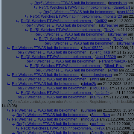
Re(6): Welches ETWAS hab ihr bekommen..
(
laservision
am 2
Re(7): Welches ETWAS hab ihr bekommen..
(
danielcart
am
Re(8): Welches ETWAS hab ihr bekommen..
(
user1822
Re(5): Welches ETWAS hab ihr bekommen..
(
monster23
am 22.
Re(3): Welches ETWAS hab ihr bekommen..
(
Kalif22
am 21.12.2008, 
Re(4): Welches ETWAS hab ihr bekommen..
(
skyreacher
am 21.12
Re(5): Welches ETWAS hab ihr bekommen..
(
RevX
am 21.12.20
Re(6): Welches ETWAS hab ihr bekommen..
(
skyreacher
am 
Re(7): Welches ETWAS hab ihr bekommen..
(
RevX
am 21.
Re(8): Welches ETWAS hab ihr bekommen..
(
skyreach
Re: Welches ETWAS hab ihr bekommen..
(
User195329
am 21.12.2008, 11
Re(2): Welches ETWAS hab ihr bekommen..
(
Silent_Razr
am 21.12.2008
Re(3): Welches ETWAS hab ihr bekommen..
(
User195329
am 21.12.2
Re(4): Welches ETWAS hab ihr bekommen..
(
-Transformer2K-
am 2
Re(5): Welches ETWAS hab ihr bekommen..
(
Silent_Razr
am 21
Re(6): Welches ETWAS hab ihr bekommen..
(
Arrris
am 22.12.
Re: Welches ETWAS hab ihr bekommen..
(
homerdersimpson
am 21.12.200
Re(2): Welches ETWAS hab ihr bekommen..
(
athis
am 21.12.2008, 14:5
Re: Welches ETWAS hab ihr bekommen..
(
stefan2k
am 21.12.2008, 13:54:
Re(2): Welches ETWAS hab ihr bekommen..
(
Flo061180
am 21.12.2008,
Re(3): Welches ETWAS hab ihr bekommen..
(
stefan2k
am 21.12.2008
Re(2): Welches ETWAS hab ihr bekommen..
(
Kalif22
am 21.12.2008, 14
Vom Autor zurückgezogen oder Autor hat seine Registrierung nicht bestätig
14:43:06)
Re: Welches ETWAS hab ihr bekommen..
(
Burnsen
am 21.12.2008, 15:24:
Re(2): Welches ETWAS hab ihr bekommen..
(
Silent_Razr
am 21.12.2008
Re: Welches ETWAS hab ihr bekommen..
(
ninoStyLe
am 21.12.2008, 15:5
Re(2): Welches ETWAS hab ihr bekommen..
(
xxxforce
am 21.12.2008, 1
Re(3): Welches ETWAS hab ihr bekommen..
(
RevX
am 21.12.2008, 1
Re(2): Welches ETWAS hab ihr bekommen..
(
Alkestis
am 21.12.2008, 1