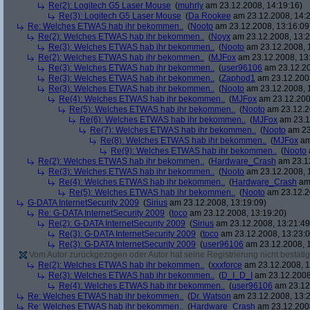
Re(2): Logitech G5 Laser Mouse
(
muhrly
am 23.12.2008, 14:19:16)
Re(3): Logitech G5 Laser Mouse
(
Da Rookee
am 23.12.2008, 14:2
Re: Welches ETWAS hab ihr bekommen..
(
Nooto
am 23.12.2008, 13:16:09
Re(2): Welches ETWAS hab ihr bekommen..
(
Noyx
am 23.12.2008, 13:2
Re(3): Welches ETWAS hab ihr bekommen..
(
Nooto
am 23.12.2008, 
Re(2): Welches ETWAS hab ihr bekommen..
(
MJFox
am 23.12.2008, 13
Re(3): Welches ETWAS hab ihr bekommen..
(
user96106
am 23.12.20
Re(3): Welches ETWAS hab ihr bekommen..
(
Zaphod1
am 23.12.2008
Re(3): Welches ETWAS hab ihr bekommen..
(
Nooto
am 23.12.2008, 
Re(4): Welches ETWAS hab ihr bekommen..
(
MJFox
am 23.12.200
Re(5): Welches ETWAS hab ihr bekommen..
(
Nooto
am 23.12.2
Re(6): Welches ETWAS hab ihr bekommen..
(
MJFox
am 23.1
Re(7): Welches ETWAS hab ihr bekommen..
(
Nooto
am 23
Re(8): Welches ETWAS hab ihr bekommen..
(
MJFox
am
Re(9): Welches ETWAS hab ihr bekommen..
(
Nooto
Re(2): Welches ETWAS hab ihr bekommen..
(
Hardware_Crash
am 23.12
Re(3): Welches ETWAS hab ihr bekommen..
(
Nooto
am 23.12.2008, 
Re(4): Welches ETWAS hab ihr bekommen..
(
Hardware_Crash
am 
Re(5): Welches ETWAS hab ihr bekommen..
(
Nooto
am 23.12.2
G-DATA InternetSecurity 2009
(
Sirius
am 23.12.2008, 13:19:09)
Re: G-DATA InternetSecurity 2009
(
toco
am 23.12.2008, 13:19:20)
Re(2): G-DATA InternetSecurity 2009
(
Sirius
am 23.12.2008, 13:21:49
Re(3): G-DATA InternetSecurity 2009
(
toco
am 23.12.2008, 13:23:0
Re(3): G-DATA InternetSecurity 2009
(
user96106
am 23.12.2008, 1
Vom Autor zurückgezogen oder Autor hat seine Registrierung nicht bestätig
Re(2): Welches ETWAS hab ihr bekommen..
(
xxxforce
am 23.12.2008, 1
Re(3): Welches ETWAS hab ihr bekommen..
(
D_I_D_I
am 23.12.2008
Re(4): Welches ETWAS hab ihr bekommen..
(
user96106
am 23.12.
Re: Welches ETWAS hab ihr bekommen..
(
Dr. Watson
am 23.12.2008, 13:2
Re: Welches ETWAS hab ihr bekommen..
(
Hardware_Crash
am 23.12.2008