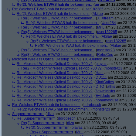
Re(3): Welches ETWAS hab ihr bekommen..
(
w114/115
am 23.12.20
Re(2): Welches ETWAS hab ihr bekommen..
(
gp
am 24.12.2008, 00:43
Re: Welches ETWAS hab ihr bekommen..
(
user182285
am 23.12.2008, 09
Re(2): Welches ETWAS hab ihr bekommen..
(
Akilae
am 23.12.2008, 09:
Re(3): Welches ETWAS hab ihr bekommen..
(
X_Xtream
am 23.12.200
Re(4): Welches ETWAS hab ihr bekommen..
(
User284
am 23.12.20
Re(3): Welches ETWAS hab ihr bekommen..
(
Mr L
am 23.12.2008, 09
Re(3): Welches ETWAS hab ihr bekommen..
(
user182285
am 23.12.2
Re(4): Welches ETWAS hab ihr bekommen..
(
Akilae
am 23.12.2008
Re(5): Welches ETWAS hab ihr bekommen..
(
user182285
am 23
Re(6): Welches ETWAS hab ihr bekommen..
(
Akilae
am 23.12
Re(3): Welches ETWAS hab ihr bekommen..
(
monster23
am 23.12.20
Re(3): Welches ETWAS hab ihr bekommen..
(
RoboCop
am 23.12.200
Microsoft Wireless Optical Desktop 700 v2
(
JC-Denton
am 23.12.2008, 09:
Re: Microsoft Wireless Optical Desktop 700 v2
(
playaz
am 23.12.2008, 0
Re(2): Microsoft Wireless Optical Desktop 700 v2
(
monster23
am 23.1
Re: Microsoft Wireless Optical Desktop 700 v2
(
Harti
am 23.12.2008, 09
Re: Microsoft Wireless Optical Desktop 700 v2
(
DD111
am 23.12.2008, 0
Re: Microsoft Wireless Optical Desktop 700 v2
(
KindGottes
am 23.12.200
Re: Microsoft Wireless Optical Desktop 700 v2 - DITO
(
athis
am 23.12.20
Re: Microsoft Wireless Optical Desktop 700 v2
(
flowminister
am 23.12.20
Re: Microsoft Wireless Optical Desktop 700 v2
(
Evildude
am 23.12.2008,
Re: Microsoft Wireless Optical Desktop 700 v2
(
nonametouse
am 23.12.
Re: Welches ETWAS hab ihr bekommen..
(
ddrobesch
am 23.12.2008, 09:4
Re(2): Welches ETWAS hab ihr bekommen..
(
monster23
am 23.12.2008,
Supperrrrrrrrrrrrrrrrr
(
dizo
am 23.12.2008, 09:48:09)
Re: Supperrrrrrrrrrrrrrrrr
(
ddrobesch
am 23.12.2008, 09:48:45)
Re(2): Supperrrrrrrrrrrrrrrrr
(
dizo
am 23.12.2008, 09:49:46)
Re(3): Supperrrrrrrrrrrrrrrrr
(
playaz
am 23.12.2008, 09:49:59)
Re(4): Supperrrrrrrrrrrrrrrrr
(
Mr L
am 23.12.2008, 09:50:09)