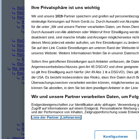
Re(8): Welches ETWAS hab ihr bekommen..
(
bono_d7
Ihre Privatsphäre ist uns wichtig
Re(2): Welches ETWAS hab ihr bekommen..
(
q.e.d.
am 23.12.2008, 08:
Re(2): Welches ETWAS hab ihr bekommen..
(
Roli
am 23.12.2008, 08:59
Wir und unsere
1019
-Partner speichern und greifen auf personenbezo
Re(2): Welches ETWAS hab ihr bekommen..
(
bart99
am 23.12.2008, 09:
eindeutige Kennungen auf Ihrem Gerät zu. Durch Auswahl von Akzeptier
Re(3): Welches ETWAS hab ihr bekommen..
(
playaz
am 23.12.2008, 
Re(3): Welches ETWAS hab ihr bekommen..
(
monster23
am 23.12.20
für die unter „Wir und unsere Partner verarbeiten Daten, um Ihnen Dien
Re(4): Welches ETWAS hab ihr bekommen..
(
bart99
am 23.12.2008
Durch Auswahl von Alle ablehnen oder Widerruf Ihrer Einwilligung werde
Re(5): Welches ETWAS hab ihr bekommen..
(
monster23
am 23.
deaktiviert sind, sind manche Inhalte und Anzeigen möglicherweise nicht
Re(2): Welches ETWAS hab ihr bekommen..
(
female
am 23.12.2008, 09
dieses Menü jederzeit wieder aufrufen, um Ihre Einstellungen zu ändern 
Re(2): Welches ETWAS hab ihr bekommen..
(
User6465
am 23.12.2008,
Sie auf den Link Cookie-Einstellungen am unteren Rand der Webseite kli
Re(2): Welches ETWAS hab ihr bekommen..
(
playaz
am 23.12.2008, 09
unseres Website. Weitere Informationen finden Sie in unserer Datensch
Re(2): Welches ETWAS hab ihr bekommen..
(
Ardjan
am 23.12.2008, 09
Re(3): Welches ETWAS hab ihr bekommen..
(
monster23
am 23.12.20
Sofern Ihre getroffenen Einstellungen auch Anbieter umfassen, die Daten
Re(2): Welches ETWAS hab ihr bekommen..
(
User284
am 23.12.2008, 1
Angemessenheitsbeschlusses gem Art 45 DSGVO und ohne geeignete G
Re: Welches ETWAS hab ihr bekommen..
(
Diall
am 23.12.2008, 09:01:20)
so gilt Ihre Einwilligung auch hierfür (Art 49 Abs 1 lit a DSGVO). Dies gi
Re(2): Welches ETWAS hab ihr bekommen..
(
ddrobesch
am 23.12.2008,
die USA. Es besteht insbesondere das Risiko, dass Ihre Daten durch B
Re(3): Welches ETWAS hab ihr bekommen..
(
q.e.d.
am 23.12.2008, 0
Re(4): Welches ETWAS hab ihr bekommen..
(
Games2Game
am 23
Überwachungszwecken verarbeitet werden können, möglicherweise auc
Re(5): Welches ETWAS hab ihr bekommen..
(
ddrobesch
am 23.
können Sie abstellen, in dem Sie bei dem jeweiligen Anbieter in der Liste
Re(6): Welches ETWAS hab ihr bekommen..
(
q.e.d.
am 23.12
Wir und unsere Partner verarbeiten Daten, um Folg
Re(5): Welches ETWAS hab ihr bekommen..
(
q.e.d.
am 23.12.20
Re(6): Welches ETWAS hab ihr bekommen..
(
Games2Game
Endgeräteeigenschaften zur Identifikation aktiv abfragen. Verwendung 
Re(7): Welches ETWAS hab ihr bekommen..
(
q.e.d.
am 23.
Zugriff auf Informationen auf einem Endgerät. Personalisierte Werbung
Re(8): Welches ETWAS hab ihr bekommen..
(
Games2
und der Performance von Inhalten, Zielgruppenforschung sowie Entwic
Re(9): Welches ETWAS hab ihr bekommen..
(
q.e.d.
a
Liste der Partner (Lieferanten)
Re(5): Welches ETWAS hab ihr bekommen..
(
monster23
am 23.
Re(3): Welches ETWAS hab ihr bekommen..
(
Diall
am 23.12.2008, 09
Re(3): Welches ETWAS hab ihr bekommen..
(
Madler
am 23.12.2008, 
Re(4): Welches ETWAS hab ihr bekommen..
(
Games2Game
am 23
Konfigurieren
Mein etwas
(
Winnie_Pooh
am 23.12.2008, 09:12:01)