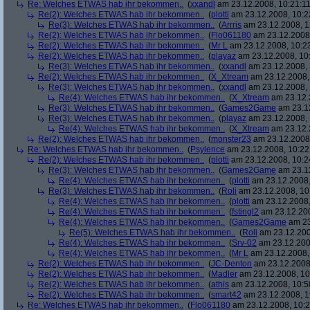
Re: Welches ETWAS hab ihr bekommen..
(
xxandl
am 23.12.2008, 10:21:11
Re(2): Welches ETWAS hab ihr bekommen..
(
plotti
am 23.12.2008, 10:2
Re(3): Welches ETWAS hab ihr bekommen..
(
Arrris
am 23.12.2008, 1
Re(2): Welches ETWAS hab ihr bekommen..
(
Flo061180
am 23.12.2008,
Re(2): Welches ETWAS hab ihr bekommen..
(
Mr L
am 23.12.2008, 10:2
Re(2): Welches ETWAS hab ihr bekommen..
(
playaz
am 23.12.2008, 10
Re(3): Welches ETWAS hab ihr bekommen..
(
xxandl
am 23.12.2008, 
Re(2): Welches ETWAS hab ihr bekommen..
(
X_Xtream
am 23.12.2008,
Re(3): Welches ETWAS hab ihr bekommen..
(
xxandl
am 23.12.2008, 
Re(4): Welches ETWAS hab ihr bekommen..
(
X_Xtream
am 23.12.
Re(3): Welches ETWAS hab ihr bekommen..
(
Games2Game
am 23.12
Re(3): Welches ETWAS hab ihr bekommen..
(
playaz
am 23.12.2008, 
Re(4): Welches ETWAS hab ihr bekommen..
(
X_Xtream
am 23.12.
Re(2): Welches ETWAS hab ihr bekommen..
(
monster23
am 23.12.2008,
Re: Welches ETWAS hab ihr bekommen..
(
Psylence
am 23.12.2008, 10:22
Re(2): Welches ETWAS hab ihr bekommen..
(
plotti
am 23.12.2008, 10:2
Re(3): Welches ETWAS hab ihr bekommen..
(
Games2Game
am 23.12
Re(4): Welches ETWAS hab ihr bekommen..
(
plotti
am 23.12.2008,
Re(3): Welches ETWAS hab ihr bekommen..
(
Roli
am 23.12.2008, 10
Re(4): Welches ETWAS hab ihr bekommen..
(
plotti
am 23.12.2008,
Re(4): Welches ETWAS hab ihr bekommen..
(
fstingl2
am 23.12.200
Re(4): Welches ETWAS hab ihr bekommen..
(
Games2Game
am 23
Re(5): Welches ETWAS hab ihr bekommen..
(
Roli
am 23.12.200
Re(4): Welches ETWAS hab ihr bekommen..
(
Srv-02
am 23.12.200
Re(4): Welches ETWAS hab ihr bekommen..
(
Mr L
am 23.12.2008,
Re(2): Welches ETWAS hab ihr bekommen..
(
JC-Denton
am 23.12.2008,
Re(2): Welches ETWAS hab ihr bekommen..
(
Madler
am 23.12.2008, 10
Re(2): Welches ETWAS hab ihr bekommen..
(
athis
am 23.12.2008, 10:5
Re(2): Welches ETWAS hab ihr bekommen..
(
smart42
am 23.12.2008, 1
Re: Welches ETWAS hab ihr bekommen..
(
Flo061180
am 23.12.2008, 10:2