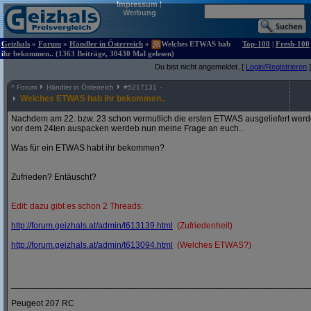
Impressum
|
Werbung
Geizhals
»
Forum
»
Händler in Österreich
»
Welches ETWAS hab
Top-100
|
Fresh-100
ihr bekommen.. (1363 Beiträge, 30430 Mal gelesen)
Du bist nicht angemeldet. [
Login/Registrieren
]
^
Forum
Händler in Österreich
#
5217131
Welches ETWAS hab ihr bekommen..
Nachdem am 22. bzw. 23 schon vermutlich die ersten ETWAS ausgeliefert werden
vor dem 24ten auspacken werdeb nun meine Frage an euch..
Was für ein ETWAS habt ihr bekommen?
Zufrieden? Entäuscht?
Edit: dazu gibt es schon 2 Threads:
http:/
/
forum.geizhals.at/
admin/
t613139.html
(Zufriedenheit)
http:/
/
forum.geizhals.at/
admin/
t613094.html
(Welches ETWAS?)
_____________________________________________________________
Peugeot 207 RC