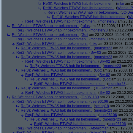
Re(8): Welches ETWAS hab ihr bekommen..
(
mko
am 23
Re(8): Welches ETWAS hab ihr bekommen..
(
Winnie_
Re(9): Welches ETWAS hab ihr bekommen..
(
JC-De
Re(10): Welches ETWAS hab ihr bekommen..
(
Wi
Re(4): Welches ETWAS hab ihr bekommen..
(
monster23
am 23.12.
Re: Welches ETWAS hab ihr bekommen..
(
rufus
am 23.12.2008, 11:13:59)
Re(2): Welches ETWAS hab ihr bekommen..
(
monster23
am 23.12.2008,
Re: Welches ETWAS hab ihr bekommen..
(
Gott
am 23.12.2008, 11:14:14)
Re(2): Welches ETWAS hab ihr bekommen..
(
monster23
am 23.12.2008,
Re(2): Welches ETWAS hab ihr bekommen..
(
mko
am 23.12.2008, 11:16
Re(3): Welches ETWAS hab ihr bekommen..
(
monster23
am 23.12.20
Re(2): Welches ETWAS hab ihr bekommen..
(
Srv-02
am 23.12.2008, 11:
Re(3): Welches ETWAS hab ihr bekommen..
(
monster23
am 23.12.20
Re(4): Welches ETWAS hab ihr bekommen..
(
Srv-02
am 23.12.2008
Re(5): Welches ETWAS hab ihr bekommen..
(
monster23
am 23.
Re(3): Welches ETWAS hab ihr bekommen..
(
Gott
am 23.12.2008, 11
Re(4): Welches ETWAS hab ihr bekommen..
(
Srv-02
am 23.12.2008
Re(5): Welches ETWAS hab ihr bekommen..
(
Gott
am 23.12.200
Re(6): Welches ETWAS hab ihr bekommen..
(
monster23
am 2
Re(3): Welches ETWAS hab ihr bekommen..
(
JC-Denton
am 23.12.20
Re(4): Welches ETWAS hab ihr bekommen..
(
Srv-02
am 23.12.2008
Re: Welches ETWAS hab ihr bekommen..
(
Flo061180
am 23.12.2008, 11:2
Re(2): Welches ETWAS hab ihr bekommen..
(
user96106
am 23.12.2008,
Re(3): Welches ETWAS hab ihr bekommen..
(
schop18
am 23.12.2008
Re(3): Welches ETWAS hab ihr bekommen..
(
monster23
am 23.12.20
Re(4): Welches ETWAS hab ihr bekommen..
(
user96106
am 23.12.
Re(5): Welches ETWAS hab ihr bekommen..
(
monster23
am 23.
Re(6): Welches ETWAS hab ihr bekommen..
(
user96106
am 2
Re(2): Welches ETWAS hab ihr bekommen..
(
Atomicman
am 23.12.2008
Re(2): Welches ETWAS hab ihr bekommen..
(
Mikey123
am 23.12.2008, 