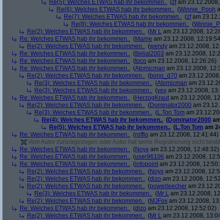
Re(5): Welches ETWAS hab ihr bekommen..
(
zf
am 23.12.2008,
Re(6): Welches ETWAS hab ihr bekommen..
(
Winnie_Pooh
a
Re(7): Welches ETWAS hab ihr bekommen..
(
zf
am 23.12.
Re(8): Welches ETWAS hab ihr bekommen..
(
Winnie_
Re(2): Welches ETWAS hab ihr bekommen..
(
Mr L
am 23.12.2008, 12:2
Re: Welches ETWAS hab ihr bekommen..
(
Marne
am 23.12.2008, 12:19:54
Re(2): Welches ETWAS hab ihr bekommen..
(
wendy
am 23.12.2008, 12
Re: Welches ETWAS hab ihr bekommen..
(
Belial2003
am 23.12.2008, 12:2
Re: Welches ETWAS hab ihr bekommen..
(
toco
am 23.12.2008, 12:26:26)
Re: Welches ETWAS hab ihr bekommen..
(
Atomicman
am 23.12.2008, 12:
Re(2): Welches ETWAS hab ihr bekommen..
(
bono_d70
am 23.12.2008,
Re(3): Welches ETWAS hab ihr bekommen..
(
Atomicman
am 23.12.20
Re(3): Welches ETWAS hab ihr bekommen..
(
vex
am 23.12.2008, 13:
Re: Welches ETWAS hab ihr bekommen..
(
HerzogKraut
am 23.12.2008, 12
Re(2): Welches ETWAS hab ihr bekommen..
(
Dominator2000
am 23.12.
Re(3): Welches ETWAS hab ihr bekommen..
(
L.Ton Tom
am 23.12.200
Re(4): Welches ETWAS hab ihr bekommen..
(
Dominator2000
am
Re(5): Welches ETWAS hab ihr bekommen..
(
L.Ton Tom
am 24
Re: Welches ETWAS hab ihr bekommen..
(
rofflo
am 23.12.2008, 12:41:44)
Vom Autor zurückgezogen oder Autor hat seine Registrierung nicht bestä
Re: Welches ETWAS hab ihr bekommen..
(
Noyx
am 23.12.2008, 12:48:32)
Re: Welches ETWAS hab ihr bekommen..
(
user96106
am 23.12.2008, 12:5
Re: Welches ETWAS hab ihr bekommen..
(
infopoint
am 23.12.2008, 12:50:
Re(2): Welches ETWAS hab ihr bekommen..
(
Noyx
am 23.12.2008, 12:5
Re(2): Welches ETWAS hab ihr bekommen..
(
dizo
am 23.12.2008, 12:52
Re(2): Welches ETWAS hab ihr bekommen..
(
powerleecher
am 23.12.20
Re(3): Welches ETWAS hab ihr bekommen..
(
Mr L
am 23.12.2008, 12
Re(2): Welches ETWAS hab ihr bekommen..
(
MJFox
am 23.12.2008, 13
Re: Welches ETWAS hab ihr bekommen..
(
dizo
am 23.12.2008, 12:52:02)
Re(2): Welches ETWAS hab ihr bekommen..
(
Mr L
am 23.12.2008, 13:0