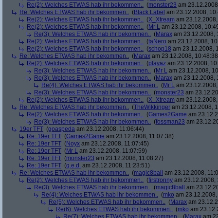
Re(2): Welches ETWAS hab ihr bekommen..
(
monster23
am 23.12.2008,
Re: Welches ETWAS hab ihr bekommen..
(
Black Label
am 23.12.2008, 10:
Re(2): Welches ETWAS hab ihr bekommen..
(
X_Xtream
am 23.12.2008,
Re(2): Welches ETWAS hab ihr bekommen..
(
Mr L
am 23.12.2008, 10:4
Re(3): Welches ETWAS hab ihr bekommen..
(
Marax
am 23.12.2008, 
Re(2): Welches ETWAS hab ihr bekommen..
(
taNero
am 23.12.2008, 10
Re(2): Welches ETWAS hab ihr bekommen..
(
schop18
am 23.12.2008, 1
Re: Welches ETWAS hab ihr bekommen..
(
Marax
am 23.12.2008, 10:48:38
Re(2): Welches ETWAS hab ihr bekommen..
(
playaz
am 23.12.2008, 10
Re(3): Welches ETWAS hab ihr bekommen..
(
Mr L
am 23.12.2008, 10
Re(3): Welches ETWAS hab ihr bekommen..
(
Marax
am 23.12.2008, 
Re(4): Welches ETWAS hab ihr bekommen..
(
Mr L
am 23.12.2008,
Re(3): Welches ETWAS hab ihr bekommen..
(
monster23
am 23.12.20
Re(2): Welches ETWAS hab ihr bekommen..
(
X_Xtream
am 23.12.2008,
Re: Welches ETWAS hab ihr bekommen..
(
TheWikkinger
am 23.12.2008, 1
Re(2): Welches ETWAS hab ihr bekommen..
(
Games2Game
am 23.12.2
Re(3): Welches ETWAS hab ihr bekommen..
(
fossman23
am 23.12.20
19er TFT
(
goaspeda
am 23.12.2008, 11:06:44)
Re: 19er TFT
(
Games2Game
am 23.12.2008, 11:07:38)
Re: 19er TFT
(
Noyx
am 23.12.2008, 11:07:45)
Re: 19er TFT
(
Mr L
am 23.12.2008, 11:07:59)
Re: 19er TFT
(
monster23
am 23.12.2008, 11:08:27)
Re: 19er TFT
(
q.e.d.
am 23.12.2008, 11:23:51)
Re: Welches ETWAS hab ihr bekommen..
(
magic8ball
am 23.12.2008, 11:0
Re(2): Welches ETWAS hab ihr bekommen..
(
firstronny
am 23.12.2008, 
Re(3): Welches ETWAS hab ihr bekommen..
(
magic8ball
am 23.12.20
Re(4): Welches ETWAS hab ihr bekommen..
(
mko
am 23.12.2008, 
Re(5): Welches ETWAS hab ihr bekommen..
(
Marax
am 23.12.2
Re(6): Welches ETWAS hab ihr bekommen..
(
mko
am 23.12.2
Re(7): Welches ETWAS hab ihr bekommen..
(
Marax
am 23