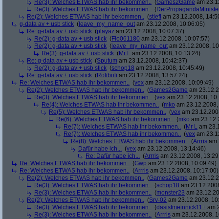
Re(3): Welches ETWAS hab ihr bekommen..
(
Games2Game
am 23.12
Re(3): Welches ETWAS hab ihr bekommen..
(
DerPropagandaMiniste
Re(2): Welches ETWAS hab ihr bekommen..
(
stiefl
am 23.12.2008, 14:5
g-data av + usb stick
(
leave_my_name_out
am 23.12.2008, 10:06:05)
Re: g-data av + usb stick
(
playaz
am 23.12.2008, 10:07:37)
Re(2): g-data av + usb stick
(
Flo061180
am 23.12.2008, 10:07:57)
Re(2): g-data av + usb stick
(
leave_my_name_out
am 23.12.2008, 10
Re(3): g-data av + usb stick
(
Mr L
am 23.12.2008, 10:13:24)
Re: g-data av + usb stick
(
Sputum
am 23.12.2008, 10:42:37)
Re(2): g-data av + usb stick
(
schop18
am 23.12.2008, 10:45:49)
Re: g-data av + usb stick
(
Roliboli
am 23.12.2008, 13:57:24)
Re: Welches ETWAS hab ihr bekommen..
(
vex
am 23.12.2008, 10:09:49)
Re(2): Welches ETWAS hab ihr bekommen..
(
Games2Game
am 23.12.2
Re(3): Welches ETWAS hab ihr bekommen..
(
vex
am 23.12.2008, 10:
Re(4): Welches ETWAS hab ihr bekommen..
(
mko
am 23.12.2008, 
Re(5): Welches ETWAS hab ihr bekommen..
(
vex
am 23.12.2008
Re(6): Welches ETWAS hab ihr bekommen..
(
mko
am 23.12.2
Re(7): Welches ETWAS hab ihr bekommen..
(
Mr L
am 23.1
Re(7): Welches ETWAS hab ihr bekommen..
(
vex
am 23.12
Re(8): Welches ETWAS hab ihr bekommen..
(
Arrris
am 2
Dafür habe ich...
(
vex
am 23.12.2008, 13:14:46)
Re: Dafür habe ich...
(
Arrris
am 23.12.2008, 13:29
Re: Welches ETWAS hab ihr bekommen..
(
Gwp
am 23.12.2008, 10:09:49)
Re: Welches ETWAS hab ihr bekommen..
(
Arrris
am 23.12.2008, 10:17:00)
Re(2): Welches ETWAS hab ihr bekommen..
(
Games2Game
am 23.12.2
Re(3): Welches ETWAS hab ihr bekommen..
(
schop18
am 23.12.2008
Re(3): Welches ETWAS hab ihr bekommen..
(
monster23
am 23.12.20
Re(2): Welches ETWAS hab ihr bekommen..
(
Srv-02
am 23.12.2008, 10
Re(3): Welches ETWAS hab ihr bekommen..
(
dasistmeinnick11+
am 2
Re(3): Welches ETWAS hab ihr bekommen..
(
Arrris
am 23.12.2008, 1