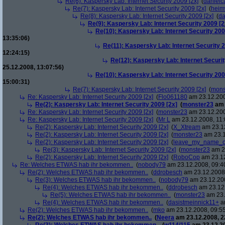
Re(6): Kaspersky Lab: Internet Security 2009 [2x]
(
danielc
Re(7): Kaspersky Lab: Internet Security 2009 [2x]
(
heim
Re(8): Kaspersky Lab: Internet Security 2009 [2x]
(
da
Re(9): Kaspersky Lab: Internet Security 2009 [2
Re(10): Kaspersky Lab: Internet Security 200
13:35:06)
Re(11): Kaspersky Lab: Internet Security 2
12:24:15)
Re(12): Kaspersky Lab: Internet Securit
25.12.2008, 13:07:56)
Re(10): Kaspersky Lab: Internet Security 200
15:00:31)
Re(7): Kaspersky Lab: Internet Security 2009 [2x]
(
mons
Re: Kaspersky Lab: Internet Security 2009 [2x]
(
Flo061180
am 23.12.200
Re(2): Kaspersky Lab: Internet Security 2009 [2x]
(
monster23
am 
Re: Kaspersky Lab: Internet Security 2009 [2x]
(
monster23
am 23.12.200
Re: Kaspersky Lab: Internet Security 2009 [2x]
(
Mr L
am 23.12.2008, 11:
Re(2): Kaspersky Lab: Internet Security 2009 [2x]
(
X_Xtream
am 23.12
Re(2): Kaspersky Lab: Internet Security 2009 [2x]
(
monster23
am 23.1
Re(2): Kaspersky Lab: Internet Security 2009 [2x]
(
leave_my_name_o
Re(3): Kaspersky Lab: Internet Security 2009 [2x]
(
monster23
am 23
Re(2): Kaspersky Lab: Internet Security 2009 [2x]
(
RoboCop
am 23.12
Re: Welches ETWAS hab ihr bekommen..
(
nobody79
am 23.12.2008, 09:4
Re(2): Welches ETWAS hab ihr bekommen..
(
ddrobesch
am 23.12.2008,
Re(3): Welches ETWAS hab ihr bekommen..
(
nobody79
am 23.12.200
Re(4): Welches ETWAS hab ihr bekommen..
(
ddrobesch
am 23.12.
Re(5): Welches ETWAS hab ihr bekommen..
(
monster23
am 23.
Re(4): Welches ETWAS hab ihr bekommen..
(
dasistmeinnick11+
am
Re(2): Welches ETWAS hab ihr bekommen..
(
mko
am 23.12.2008, 09:55
Re(2): Welches ETWAS hab ihr bekommen..
(
Neera
am 23.12.2008, 2