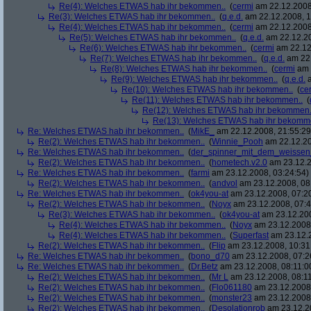
Re(4): Welches ETWAS hab ihr bekommen..
(
cermi
am 22.12.2008
Re(3): Welches ETWAS hab ihr bekommen..
(
q.e.d.
am 22.12.2008, 1
Re(4): Welches ETWAS hab ihr bekommen..
(
cermi
am 22.12.2008
Re(5): Welches ETWAS hab ihr bekommen..
(
q.e.d.
am 22.12.20
Re(6): Welches ETWAS hab ihr bekommen..
(
cermi
am 22.12
Re(7): Welches ETWAS hab ihr bekommen..
(
q.e.d.
am 22.
Re(8): Welches ETWAS hab ihr bekommen..
(
cermi
am 
Re(9): Welches ETWAS hab ihr bekommen..
(
q.e.d.
a
Re(10): Welches ETWAS hab ihr bekommen..
(
ce
Re(11): Welches ETWAS hab ihr bekommen..
(
Re(12): Welches ETWAS hab ihr bekommen.
Re(13): Welches ETWAS hab ihr bekomm
Re: Welches ETWAS hab ihr bekommen..
(
MikE_
am 22.12.2008, 21:55:29
Re(2): Welches ETWAS hab ihr bekommen..
(
Winnie_Pooh
am 22.12.20
Re: Welches ETWAS hab ihr bekommen..
(
der_spinner_mit_dem_weissen
Re(2): Welches ETWAS hab ihr bekommen..
(
hometech.v2.0
am 23.12.2
Re: Welches ETWAS hab ihr bekommen..
(
farmi
am 23.12.2008, 03:24:54)
Re(2): Welches ETWAS hab ihr bekommen..
(
andvol
am 23.12.2008, 08
Re: Welches ETWAS hab ihr bekommen..
(
ok4you-at
am 23.12.2008, 07:2
Re(2): Welches ETWAS hab ihr bekommen..
(
Noyx
am 23.12.2008, 07:4
Re(3): Welches ETWAS hab ihr bekommen..
(
ok4you-at
am 23.12.200
Re(4): Welches ETWAS hab ihr bekommen..
(
Noyx
am 23.12.2008,
Re(4): Welches ETWAS hab ihr bekommen..
(
Superfast
am 23.12.2
Re(2): Welches ETWAS hab ihr bekommen..
(
Flip
am 23.12.2008, 10:31
Re: Welches ETWAS hab ihr bekommen..
(
bono_d70
am 23.12.2008, 07:2
Re: Welches ETWAS hab ihr bekommen..
(
Dr.Betz
am 23.12.2008, 08:11:0
Re(2): Welches ETWAS hab ihr bekommen..
(
Mr L
am 23.12.2008, 08:11
Re(2): Welches ETWAS hab ihr bekommen..
(
Flo061180
am 23.12.2008,
Re(2): Welches ETWAS hab ihr bekommen..
(
monster23
am 23.12.2008,
Re(2): Welches ETWAS hab ihr bekommen..
(
Desolationrob
am 23.12.20