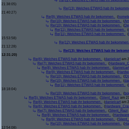
Re(12): Welches ETWAS hab ihr bekommen.
21:38:05)
Re(13): Welches ETWAS hab ihr bekomm
21:40:27)
Re(9): Welches ETWAS hab ihr bekommen..
(
homete
Re(10): Welches ETWAS hab ihr bekommen..
(
Arr
Re(10): Welches ETWAS hab ihr bekommen..
(
De
Re(11): Welches ETWAS hab ihr bekommen..
(
Re(11): Welches ETWAS hab ihr bekommen..
(
15:53:58)
Re(12): Welches ETWAS hab ihr bekommen.
21:12:28)
Re(13): Welches ETWAS hab ihr bekom
12:31:20)
Re(6): Welches ETWAS hab ihr bekommen..
(
danielcart
am 2
Re(7): Welches ETWAS hab ihr bekommen..
(
Hardware_C
Re(8): Welches ETWAS hab ihr bekommen..
(
danielcar
Re(9): Welches ETWAS hab ihr bekommen..
(
Hardw
Re(10): Welches ETWAS hab ihr bekommen..
(
[D
Re(10): Welches ETWAS hab ihr bekommen..
(
da
Re(11): Welches ETWAS hab ihr bekommen..
(
18:18:04)
Re(10): Welches ETWAS hab ihr bekommen..
(
bo
Re(5): Welches ETWAS hab ihr bekommen..
(
Silent_Razr
am 21
Re(6): Welches ETWAS hab ihr bekommen..
(
danielcart
am 2
Re(6): Welches ETWAS hab ihr bekommen..
(
Hardware_Cra
Re(7): Welches ETWAS hab ihr bekommen..
(
Silent_Razr
Re(8): Welches ETWAS hab ihr bekommen..
(
Hardwar
Re(9): Welches ETWAS hab ihr bekommen..
(
Silent
Re(10): Welches ETWAS hab ihr bekommen..
(
Ha
12:54:08)