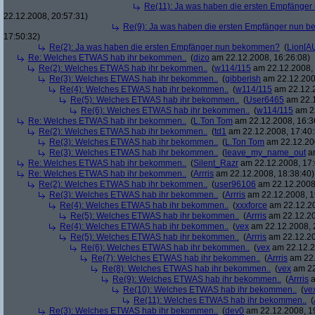
Re(11): Ja was haben die ersten Empfänge
22.12.2008, 20:57:31)
Re(9): Ja was haben die ersten Empfänger nun
17:50:32)
Re(2): Ja was haben die ersten Empfänger nun bekommen?
(
Lion[A
Re: Welches ETWAS hab ihr bekommen..
(
dizo
am 22.12.2008, 16:26:08)
Re(2): Welches ETWAS hab ihr bekommen..
(
w114/115
am 22.12.2008, 
Re(3): Welches ETWAS hab ihr bekommen..
(
gibberish
am 22.12.200
Re(4): Welches ETWAS hab ihr bekommen..
(
w114/115
am 22.12.2
Re(5): Welches ETWAS hab ihr bekommen..
(
User6465
am 22.1
Re(6): Welches ETWAS hab ihr bekommen..
(
w114/115
am 22
Re: Welches ETWAS hab ihr bekommen..
(
L.Ton Tom
am 22.12.2008, 16:3
Re(2): Welches ETWAS hab ihr bekommen..
(
td1
am 22.12.2008, 17:40:
Re(3): Welches ETWAS hab ihr bekommen..
(
L.Ton Tom
am 22.12.200
Re(3): Welches ETWAS hab ihr bekommen..
(
leave_my_name_out
am
Re: Welches ETWAS hab ihr bekommen..
(
Silent_Razr
am 22.12.2008, 17:
Re: Welches ETWAS hab ihr bekommen..
(
Arrris
am 22.12.2008, 18:38:40)
Re(2): Welches ETWAS hab ihr bekommen..
(
user96106
am 22.12.2008,
Re(3): Welches ETWAS hab ihr bekommen..
(
Arrris
am 22.12.2008, 1
Re(4): Welches ETWAS hab ihr bekommen..
(
xxxforce
am 22.12.20
Re(5): Welches ETWAS hab ihr bekommen..
(
Arrris
am 22.12.20
Re(4): Welches ETWAS hab ihr bekommen..
(
vex
am 22.12.2008, 
Re(5): Welches ETWAS hab ihr bekommen..
(
Arrris
am 22.12.20
Re(6): Welches ETWAS hab ihr bekommen..
(
vex
am 22.12.2
Re(7): Welches ETWAS hab ihr bekommen..
(
Arrris
am 22.
Re(8): Welches ETWAS hab ihr bekommen..
(
vex
am 22
Re(9): Welches ETWAS hab ihr bekommen..
(
Arrris
a
Re(10): Welches ETWAS hab ihr bekommen..
(
ve
Re(11): Welches ETWAS hab ihr bekommen..
(
Re(3): Welches ETWAS hab ihr bekommen..
(
dev0
am 22.12.2008, 1