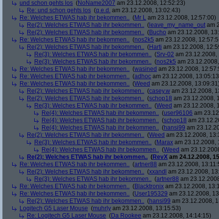
und schon gehts los
(
NoName2007
am 23.12.2008, 12:52:23)
Re: und schon gehts los
(
q.e.d.
am 23.12.2008, 13:02:43)
Re: Welches ETWAS hab ihr bekommen..
(
Mr L
am 23.12.2008, 12:57:00)
Re(2): Welches ETWAS hab ihr bekommen..
(
leave_my_name_out
am 2
Re(2): Welches ETWAS hab ihr bekommen..
(
Bucho
am 23.12.2008, 13:
Re: Welches ETWAS hab ihr bekommen..
(
nos2k5
am 23.12.2008, 12:57:5
Re(2): Welches ETWAS hab ihr bekommen..
(
Harti
am 23.12.2008, 12:5
Re(3): Welches ETWAS hab ihr bekommen..
(
Srv-02
am 23.12.2008, 
Re(3): Welches ETWAS hab ihr bekommen..
(
nos2k5
am 23.12.2008,
Re: Welches ETWAS hab ihr bekommen..
(
wasined
am 23.12.2008, 12:57:
Re: Welches ETWAS hab ihr bekommen..
(
adhoc
am 23.12.2008, 13:05:13
Re: Welches ETWAS hab ihr bekommen..
(
Weed
am 23.12.2008, 13:09:31
Re(2): Welches ETWAS hab ihr bekommen..
(
casey.w
am 23.12.2008, 1
Re(2): Welches ETWAS hab ihr bekommen..
(
schop18
am 23.12.2008, 1
Re(3): Welches ETWAS hab ihr bekommen..
(
Weed
am 23.12.2008, 1
Re(4): Welches ETWAS hab ihr bekommen..
(
user96106
am 23.12.
Re(4): Welches ETWAS hab ihr bekommen..
(
schop18
am 23.12.20
Re(4): Welches ETWAS hab ihr bekommen..
(
hansi99
am 23.12.20
Re(2): Welches ETWAS hab ihr bekommen..
(
Weed
am 23.12.2008, 13:
Re(3): Welches ETWAS hab ihr bekommen..
(
Marax
am 23.12.2008, 
Re(4): Welches ETWAS hab ihr bekommen..
(
Weed
am 23.12.2008
Re(2): Welches ETWAS hab ihr bekommen..
(
RevX
am 24.12.2008, 15
Re: Welches ETWAS hab ihr bekommen..
(
artner88
am 23.12.2008, 13:11:
Re(2): Welches ETWAS hab ihr bekommen..
(
xxandl
am 23.12.2008, 13
Re(3): Welches ETWAS hab ihr bekommen..
(
artner88
am 23.12.2008
Re: Welches ETWAS hab ihr bekommen..
(
Blacktronix
am 23.12.2008, 13:
Re: Welches ETWAS hab ihr bekommen..
(
User195329
am 23.12.2008, 13
Re(2): Welches ETWAS hab ihr bekommen..
(
hansi99
am 23.12.2008, 1
Logitech G5 Laser Mouse
(
muhrly
am 23.12.2008, 13:15:53)
Re: Logitech G5 Laser Mouse
(
Da Rookee
am 23.12.2008, 14:14:15)