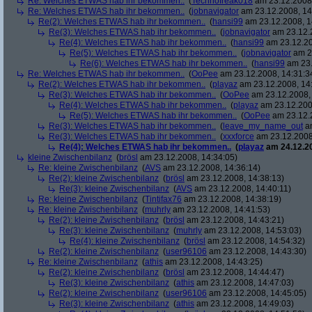
Re: Welches ETWAS hab ihr bekommen..
(
Technofreak018
am 23.12.2008,
Re: Welches ETWAS hab ihr bekommen..
(
jobnavigator
am 23.12.2008, 14
Re(2): Welches ETWAS hab ihr bekommen..
(
hansi99
am 23.12.2008, 1
Re(3): Welches ETWAS hab ihr bekommen..
(
jobnavigator
am 23.12.2
Re(4): Welches ETWAS hab ihr bekommen..
(
hansi99
am 23.12.20
Re(5): Welches ETWAS hab ihr bekommen..
(
jobnavigator
am 23
Re(6): Welches ETWAS hab ihr bekommen..
(
hansi99
am 23.
Re: Welches ETWAS hab ihr bekommen..
(
OoPee
am 23.12.2008, 14:31:3
Re(2): Welches ETWAS hab ihr bekommen..
(
playaz
am 23.12.2008, 14
Re(3): Welches ETWAS hab ihr bekommen..
(
OoPee
am 23.12.2008, 
Re(4): Welches ETWAS hab ihr bekommen..
(
playaz
am 23.12.200
Re(5): Welches ETWAS hab ihr bekommen..
(
OoPee
am 23.12.2
Re(3): Welches ETWAS hab ihr bekommen..
(
leave_my_name_out
am
Re(3): Welches ETWAS hab ihr bekommen..
(
xxxforce
am 23.12.2008
Re(4): Welches ETWAS hab ihr bekommen..
(
playaz
am 24.12.20
kleine Zwischenbilanz
(
brösl
am 23.12.2008, 14:34:05)
Re: kleine Zwischenbilanz
(
AVS
am 23.12.2008, 14:36:14)
Re(2): kleine Zwischenbilanz
(
brösl
am 23.12.2008, 14:38:13)
Re(3): kleine Zwischenbilanz
(
AVS
am 23.12.2008, 14:40:11)
Re: kleine Zwischenbilanz
(
Tintifax76
am 23.12.2008, 14:38:19)
Re: kleine Zwischenbilanz
(
muhrly
am 23.12.2008, 14:41:53)
Re(2): kleine Zwischenbilanz
(
brösl
am 23.12.2008, 14:43:21)
Re(3): kleine Zwischenbilanz
(
muhrly
am 23.12.2008, 14:53:03)
Re(4): kleine Zwischenbilanz
(
brösl
am 23.12.2008, 14:54:32)
Re(2): kleine Zwischenbilanz
(
user96106
am 23.12.2008, 14:43:30)
Re: kleine Zwischenbilanz
(
athis
am 23.12.2008, 14:43:25)
Re(2): kleine Zwischenbilanz
(
brösl
am 23.12.2008, 14:44:47)
Re(3): kleine Zwischenbilanz
(
athis
am 23.12.2008, 14:47:03)
Re(2): kleine Zwischenbilanz
(
user96106
am 23.12.2008, 14:45:05)
Re(3): kleine Zwischenbilanz
(
athis
am 23.12.2008, 14:49:03)