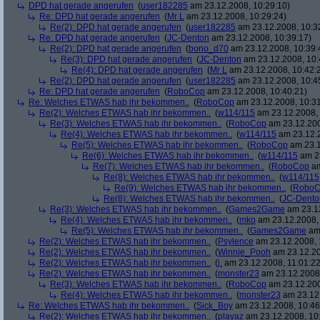
DPD hat gerade angerufen
(
user182285
am 23.12.2008, 10:29:10)
Re: DPD hat gerade angerufen
(
Mr L
am 23.12.2008, 10:29:24)
Re(2): DPD hat gerade angerufen
(
user182285
am 23.12.2008, 10:3
Re: DPD hat gerade angerufen
(
JC-Denton
am 23.12.2008, 10:39:17)
Re(2): DPD hat gerade angerufen
(
bono_d70
am 23.12.2008, 10:39:
Re(3): DPD hat gerade angerufen
(
JC-Denton
am 23.12.2008, 10:
Re(4): DPD hat gerade angerufen
(
Mr L
am 23.12.2008, 10:42:
Re(2): DPD hat gerade angerufen
(
user182285
am 23.12.2008, 10:4
Re: DPD hat gerade angerufen
(
RoboCop
am 23.12.2008, 10:40:21)
Re: Welches ETWAS hab ihr bekommen..
(
RoboCop
am 23.12.2008, 10:31
Re(2): Welches ETWAS hab ihr bekommen..
(
w114/115
am 23.12.2008, 
Re(3): Welches ETWAS hab ihr bekommen..
(
RoboCop
am 23.12.200
Re(4): Welches ETWAS hab ihr bekommen..
(
w114/115
am 23.12.2
Re(5): Welches ETWAS hab ihr bekommen..
(
RoboCop
am 23.1
Re(6): Welches ETWAS hab ihr bekommen..
(
w114/115
am 23
Re(7): Welches ETWAS hab ihr bekommen..
(
RoboCop
am
Re(8): Welches ETWAS hab ihr bekommen..
(
w114/115
Re(9): Welches ETWAS hab ihr bekommen..
(
RoboC
Re(8): Welches ETWAS hab ihr bekommen..
(
JC-Dento
Re(3): Welches ETWAS hab ihr bekommen..
(
Games2Game
am 23.12
Re(4): Welches ETWAS hab ihr bekommen..
(
mko
am 23.12.2008, 
Re(5): Welches ETWAS hab ihr bekommen..
(
Games2Game
am 
Re(2): Welches ETWAS hab ihr bekommen..
(
Psylence
am 23.12.2008, 
Re(2): Welches ETWAS hab ihr bekommen..
(
Winnie_Pooh
am 23.12.20
Re(2): Welches ETWAS hab ihr bekommen..
(
j.
am 23.12.2008, 11:01:22
Re(2): Welches ETWAS hab ihr bekommen..
(
monster23
am 23.12.2008,
Re(3): Welches ETWAS hab ihr bekommen..
(
RoboCop
am 23.12.200
Re(4): Welches ETWAS hab ihr bekommen..
(
monster23
am 23.12.
Re: Welches ETWAS hab ihr bekommen..
(
Sick_Boy
am 23.12.2008, 10:46
Re(2): Welches ETWAS hab ihr bekommen..
(
playaz
am 23.12.2008, 10