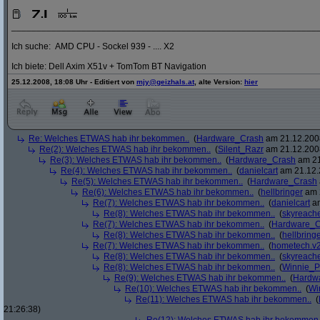
_____________________________________________________________
Ich suche: AMD CPU - Sockel 939 - .... X2
Ich biete: Dell Axim X51v + TomTom BT Navigation
25.12.2008, 18:08 Uhr - Editiert von
mjy@geizhals.at
, alte Version:
hier
Re: Welches ETWAS hab ihr bekommen..
(
Hardware_Crash
am 21.12.2008
Re(2): Welches ETWAS hab ihr bekommen..
(
Silent_Razr
am 21.12.2008
Re(3): Welches ETWAS hab ihr bekommen..
(
Hardware_Crash
am 21
Re(4): Welches ETWAS hab ihr bekommen..
(
danielcart
am 21.12.
Re(5): Welches ETWAS hab ihr bekommen..
(
Hardware_Crash
Re(6): Welches ETWAS hab ihr bekommen..
(
hellbringer
am 2
Re(7): Welches ETWAS hab ihr bekommen..
(
danielcart
am
Re(8): Welches ETWAS hab ihr bekommen..
(
skyreach
Re(7): Welches ETWAS hab ihr bekommen..
(
Hardware_C
Re(8): Welches ETWAS hab ihr bekommen..
(
hellbring
Re(7): Welches ETWAS hab ihr bekommen..
(
hometech.v2
Re(8): Welches ETWAS hab ihr bekommen..
(
skyreach
Re(8): Welches ETWAS hab ihr bekommen..
(
Winnie_
Re(9): Welches ETWAS hab ihr bekommen..
(
Hardw
Re(10): Welches ETWAS hab ihr bekommen..
(
Wi
Re(11): Welches ETWAS hab ihr bekommen..
(
21:26:38)