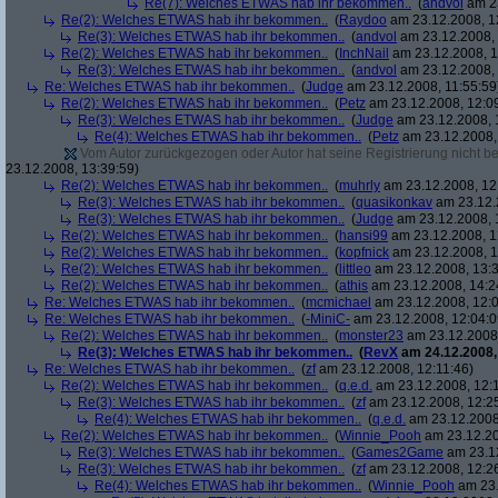
Re(7): Welches ETWAS hab ihr bekommen..
(
andvol
am 23
Re(2): Welches ETWAS hab ihr bekommen..
(
Raydoo
am 23.12.2008, 1
Re(3): Welches ETWAS hab ihr bekommen..
(
andvol
am 23.12.2008, 
Re(2): Welches ETWAS hab ihr bekommen..
(
InchNail
am 23.12.2008, 1
Re(3): Welches ETWAS hab ihr bekommen..
(
andvol
am 23.12.2008, 
Re: Welches ETWAS hab ihr bekommen..
(
Judge
am 23.12.2008, 11:55:59
Re(2): Welches ETWAS hab ihr bekommen..
(
Petz
am 23.12.2008, 12:0
Re(3): Welches ETWAS hab ihr bekommen..
(
Judge
am 23.12.2008, 
Re(4): Welches ETWAS hab ihr bekommen..
(
Petz
am 23.12.2008,
Vom Autor zurückgezogen oder Autor hat seine Registrierung nicht bes
23.12.2008, 13:39:59)
Re(2): Welches ETWAS hab ihr bekommen..
(
muhrly
am 23.12.2008, 12
Re(3): Welches ETWAS hab ihr bekommen..
(
quasikonkav
am 23.12.
Re(3): Welches ETWAS hab ihr bekommen..
(
Judge
am 23.12.2008, 
Re(2): Welches ETWAS hab ihr bekommen..
(
hansi99
am 23.12.2008, 1
Re(2): Welches ETWAS hab ihr bekommen..
(
kopfnick
am 23.12.2008, 1
Re(2): Welches ETWAS hab ihr bekommen..
(
littleo
am 23.12.2008, 13:3
Re(2): Welches ETWAS hab ihr bekommen..
(
athis
am 23.12.2008, 14:2
Re: Welches ETWAS hab ihr bekommen..
(
mcmichael
am 23.12.2008, 12:0
Re: Welches ETWAS hab ihr bekommen..
(
-MiniC-
am 23.12.2008, 12:04:0
Re(2): Welches ETWAS hab ihr bekommen..
(
monster23
am 23.12.2008,
Re(3): Welches ETWAS hab ihr bekommen..
(
RevX
am 24.12.2008,
Re: Welches ETWAS hab ihr bekommen..
(
zf
am 23.12.2008, 12:11:46)
Re(2): Welches ETWAS hab ihr bekommen..
(
q.e.d.
am 23.12.2008, 12:
Re(3): Welches ETWAS hab ihr bekommen..
(
zf
am 23.12.2008, 12:2
Re(4): Welches ETWAS hab ihr bekommen..
(
q.e.d.
am 23.12.2008,
Re(2): Welches ETWAS hab ihr bekommen..
(
Winnie_Pooh
am 23.12.20
Re(3): Welches ETWAS hab ihr bekommen..
(
Games2Game
am 23.12
Re(3): Welches ETWAS hab ihr bekommen..
(
zf
am 23.12.2008, 12:2
Re(4): Welches ETWAS hab ihr bekommen..
(
Winnie_Pooh
am 23.