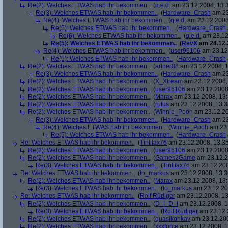
Re(2): Welches ETWAS hab ihr bekommen..
(
q.e.d.
am 23.12.2008, 13:
Re(3): Welches ETWAS hab ihr bekommen..
(
Hardware_Crash
am 23
Re(4): Welches ETWAS hab ihr bekommen..
(
q.e.d.
am 23.12.2008
Re(5): Welches ETWAS hab ihr bekommen..
(
Hardware_Crash
Re(6): Welches ETWAS hab ihr bekommen..
(
q.e.d.
am 23.12
Re(5): Welches ETWAS hab ihr bekommen..
(
RevX
am 24.12.
Re(4): Welches ETWAS hab ihr bekommen..
(
user96106
am 23.12.
Re(5): Welches ETWAS hab ihr bekommen..
(
Hardware_Crash
Re(2): Welches ETWAS hab ihr bekommen..
(
artner88
am 23.12.2008, 1
Re(3): Welches ETWAS hab ihr bekommen..
(
Hardware_Crash
am 23
Re(2): Welches ETWAS hab ihr bekommen..
(
X_Xtream
am 23.12.2008,
Re(2): Welches ETWAS hab ihr bekommen..
(
user96106
am 23.12.2008,
Re(2): Welches ETWAS hab ihr bekommen..
(
Marax
am 23.12.2008, 13:
Re(2): Welches ETWAS hab ihr bekommen..
(
rufus
am 23.12.2008, 13:3
Re(2): Welches ETWAS hab ihr bekommen..
(
Winnie_Pooh
am 23.12.20
Re(3): Welches ETWAS hab ihr bekommen..
(
Hardware_Crash
am 23
Re(4): Welches ETWAS hab ihr bekommen..
(
Winnie_Pooh
am 23.
Re(5): Welches ETWAS hab ihr bekommen..
(
Hardware_Crash
Re: Welches ETWAS hab ihr bekommen..
(
Tintifax76
am 23.12.2008, 13:35
Re(2): Welches ETWAS hab ihr bekommen..
(
user96106
am 23.12.2008,
Re(2): Welches ETWAS hab ihr bekommen..
(
Games2Game
am 23.12.2
Re(3): Welches ETWAS hab ihr bekommen..
(
Tintifax76
am 23.12.200
Re: Welches ETWAS hab ihr bekommen..
(
to_markus
am 23.12.2008, 13:3
Re(2): Welches ETWAS hab ihr bekommen..
(
Marax
am 23.12.2008, 13:
Re(3): Welches ETWAS hab ihr bekommen..
(
to_markus
am 23.12.20
Re: Welches ETWAS hab ihr bekommen..
(
Rolf Rüdiger
am 23.12.2008, 13
Re(2): Welches ETWAS hab ihr bekommen..
(
D_I_D_I
am 23.12.2008, 1
Re(3): Welches ETWAS hab ihr bekommen..
(
Rolf Rüdiger
am 23.12.
Re(2): Welches ETWAS hab ihr bekommen..
(
quasikonkav
am 23.12.200
Re(2): Welches ETWAS hab ihr bekommen..
(
xxxforce
am 23.12.2008, 1