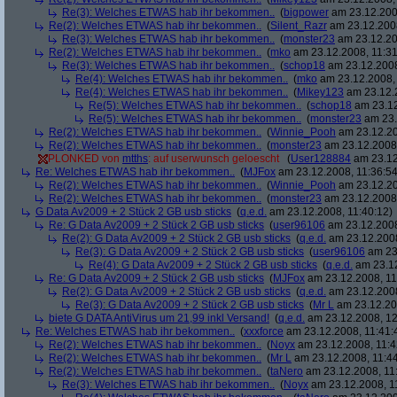
Re(3): Welches ETWAS hab ihr bekommen..
(
bigpower
am 23.12.200
Re(2): Welches ETWAS hab ihr bekommen..
(
Silent_Razr
am 23.12.2008
Re(3): Welches ETWAS hab ihr bekommen..
(
monster23
am 23.12.20
Re(2): Welches ETWAS hab ihr bekommen..
(
mko
am 23.12.2008, 11:31
Re(3): Welches ETWAS hab ihr bekommen..
(
schop18
am 23.12.2008
Re(4): Welches ETWAS hab ihr bekommen..
(
mko
am 23.12.2008, 
Re(4): Welches ETWAS hab ihr bekommen..
(
Mikey123
am 23.12.2
Re(5): Welches ETWAS hab ihr bekommen..
(
schop18
am 23.12
Re(5): Welches ETWAS hab ihr bekommen..
(
monster23
am 23.
Re(2): Welches ETWAS hab ihr bekommen..
(
Winnie_Pooh
am 23.12.20
Re(2): Welches ETWAS hab ihr bekommen..
(
monster23
am 23.12.2008,
PLONKED von
mtths
: auf userwunsch geloescht
(
User128884
am 23.12
Re: Welches ETWAS hab ihr bekommen..
(
MJFox
am 23.12.2008, 11:36:54
Re(2): Welches ETWAS hab ihr bekommen..
(
Winnie_Pooh
am 23.12.20
Re(2): Welches ETWAS hab ihr bekommen..
(
monster23
am 23.12.2008,
G Data Av2009 + 2 Stück 2 GB usb sticks
(
q.e.d.
am 23.12.2008, 11:40:12)
Re: G Data Av2009 + 2 Stück 2 GB usb sticks
(
user96106
am 23.12.2008
Re(2): G Data Av2009 + 2 Stück 2 GB usb sticks
(
q.e.d.
am 23.12.2008
Re(3): G Data Av2009 + 2 Stück 2 GB usb sticks
(
user96106
am 23.
Re(4): G Data Av2009 + 2 Stück 2 GB usb sticks
(
q.e.d.
am 23.12
Re: G Data Av2009 + 2 Stück 2 GB usb sticks
(
MJFox
am 23.12.2008, 11
Re(2): G Data Av2009 + 2 Stück 2 GB usb sticks
(
q.e.d.
am 23.12.2008
Re(3): G Data Av2009 + 2 Stück 2 GB usb sticks
(
Mr L
am 23.12.20
biete G DATA AntiVirus um 21,99 inkl Versand!
(
q.e.d.
am 23.12.2008, 12
Re: Welches ETWAS hab ihr bekommen..
(
xxxforce
am 23.12.2008, 11:41:
Re(2): Welches ETWAS hab ihr bekommen..
(
Noyx
am 23.12.2008, 11:4
Re(2): Welches ETWAS hab ihr bekommen..
(
Mr L
am 23.12.2008, 11:44
Re(2): Welches ETWAS hab ihr bekommen..
(
taNero
am 23.12.2008, 11
Re(3): Welches ETWAS hab ihr bekommen..
(
Noyx
am 23.12.2008, 1