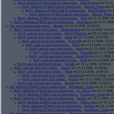
Re(3): Welches ETWAS hab ihr bekommen..
(
Rolf Rüdiger
am 23.12.
Re(4): Welches ETWAS hab ihr bekommen..
(
Winnie_Pooh
am 23.
Re(5): Welches ETWAS hab ihr bekommen..
(
Rolf Rüdiger
am 2
Re(6): Welches ETWAS hab ihr bekommen..
(
Winnie_Pooh
a
Re(3): Welches ETWAS hab ihr bekommen..
(
Roli
am 23.12.2008, 16
Re(2): Welches ETWAS hab ihr bekommen..
(
monster23
am 23.12.2008,
Re: und ich wart noch immer...
(
female
am 23.12.2008, 13:39:03)
Re(2): und ich wart noch immer...
(
chefchemiker
am 23.12.2008, 13:43:3
Re(3): und ich wart noch immer...
(
[DUCK]Butcher
am 23.12.2008, 13
Re(3): und ich wart noch immer...
(
Harti
am 23.12.2008, 13:47:55)
Re(4): und ich wart noch immer...
(
User284
am 23.12.2008, 13:51:
Re(5): und ich wart noch immer...
(
Diall
am 23.12.2008, 13:54:5
Re(6): und ich wart noch immer...
(
Harti
am 23.12.2008, 13:5
Re(7): und ich wart noch immer...
(
User284
am 23.12.2008
Re(6): und ich wart noch immer...
(
User284
am 23.12.2008, 1
Re(7): und ich wart noch immer...
(
Diall
am 23.12.2008, 14
Re(3): und ich wart noch immer...
(
female
am 23.12.2008, 13:59:41)
Re(2): und ich wart noch immer...
(
muhrly
am 23.12.2008, 13:48:56)
Re(3): und ich wart noch immer...
(
Harti
am 23.12.2008, 13:49:32)
Re(4): und ich wart noch immer...
(
user96106
am 23.12.2008, 13:5
Re(4): und ich wart noch immer...
(
muhrly
am 23.12.2008, 13:53:03
Re(3): und ich wart noch immer...
(
female
am 23.12.2008, 13:58:37)
Re: Welches ETWAS hab ihr bekommen..
(
Hardware_Crash
am 23.12.2008
Re(2): Welches ETWAS hab ihr bekommen..
(
X_Xtream
am 23.12.2008,
Re(3): Welches ETWAS hab ihr bekommen..
(
Hardware_Crash
am 23
Re(2): Welches ETWAS hab ihr bekommen..
(
taNero
am 23.12.2008, 13
Re(3): Welches ETWAS hab ihr bekommen..
(
Silent_Razr
am 23.12.2
Re(4): Welches ETWAS hab ihr bekommen..
(
taNero
am 23.12.200
Re(4): Welches ETWAS hab ihr bekommen..
(
Hardware_Crash
am 
Re: Welches ETWAS hab ihr bekommen..
(
Der Erziehungsberechtigte
am 2