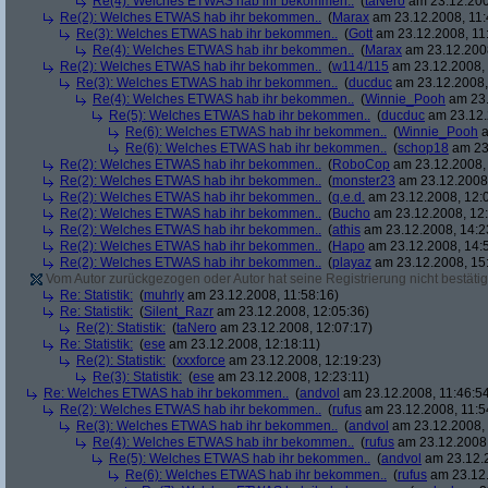
Re(4): Welches ETWAS hab ihr bekommen..
(
taNero
am 23.12.200
Re(2): Welches ETWAS hab ihr bekommen..
(
Marax
am 23.12.2008, 11:
Re(3): Welches ETWAS hab ihr bekommen..
(
Gott
am 23.12.2008, 11
Re(4): Welches ETWAS hab ihr bekommen..
(
Marax
am 23.12.2008
Re(2): Welches ETWAS hab ihr bekommen..
(
w114/115
am 23.12.2008, 
Re(3): Welches ETWAS hab ihr bekommen..
(
ducduc
am 23.12.2008,
Re(4): Welches ETWAS hab ihr bekommen..
(
Winnie_Pooh
am 23.
Re(5): Welches ETWAS hab ihr bekommen..
(
ducduc
am 23.12.
Re(6): Welches ETWAS hab ihr bekommen..
(
Winnie_Pooh
a
Re(6): Welches ETWAS hab ihr bekommen..
(
schop18
am 23.
Re(2): Welches ETWAS hab ihr bekommen..
(
RoboCop
am 23.12.2008, 
Re(2): Welches ETWAS hab ihr bekommen..
(
monster23
am 23.12.2008,
Re(2): Welches ETWAS hab ihr bekommen..
(
q.e.d.
am 23.12.2008, 12:
Re(2): Welches ETWAS hab ihr bekommen..
(
Bucho
am 23.12.2008, 12:
Re(2): Welches ETWAS hab ihr bekommen..
(
athis
am 23.12.2008, 14:2
Re(2): Welches ETWAS hab ihr bekommen..
(
Hapo
am 23.12.2008, 14:
Re(2): Welches ETWAS hab ihr bekommen..
(
playaz
am 23.12.2008, 15
Vom Autor zurückgezogen oder Autor hat seine Registrierung nicht bestätig
Re: Statistik:
(
muhrly
am 23.12.2008, 11:58:16)
Re: Statistik:
(
Silent_Razr
am 23.12.2008, 12:05:36)
Re(2): Statistik:
(
taNero
am 23.12.2008, 12:07:17)
Re: Statistik:
(
ese
am 23.12.2008, 12:18:11)
Re(2): Statistik:
(
xxxforce
am 23.12.2008, 12:19:23)
Re(3): Statistik:
(
ese
am 23.12.2008, 12:23:11)
Re: Welches ETWAS hab ihr bekommen..
(
andvol
am 23.12.2008, 11:46:5
Re(2): Welches ETWAS hab ihr bekommen..
(
rufus
am 23.12.2008, 11:5
Re(3): Welches ETWAS hab ihr bekommen..
(
andvol
am 23.12.2008, 
Re(4): Welches ETWAS hab ihr bekommen..
(
rufus
am 23.12.2008,
Re(5): Welches ETWAS hab ihr bekommen..
(
andvol
am 23.12.2
Re(6): Welches ETWAS hab ihr bekommen..
(
rufus
am 23.12.