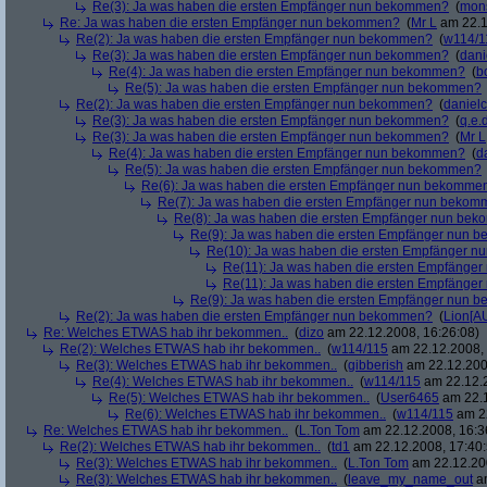
Re(3): Ja was haben die ersten Empfänger nun bekommen?
(
mon
Re: Ja was haben die ersten Empfänger nun bekommen?
(
Mr L
am 22.1
Re(2): Ja was haben die ersten Empfänger nun bekommen?
(
w114/1
Re(3): Ja was haben die ersten Empfänger nun bekommen?
(
dani
Re(4): Ja was haben die ersten Empfänger nun bekommen?
(
b
Re(5): Ja was haben die ersten Empfänger nun bekommen?
Re(2): Ja was haben die ersten Empfänger nun bekommen?
(
danielc
Re(3): Ja was haben die ersten Empfänger nun bekommen?
(
q.e.d
Re(3): Ja was haben die ersten Empfänger nun bekommen?
(
Mr L
Re(4): Ja was haben die ersten Empfänger nun bekommen?
(
d
Re(5): Ja was haben die ersten Empfänger nun bekommen?
Re(6): Ja was haben die ersten Empfänger nun bekomme
Re(7): Ja was haben die ersten Empfänger nun beko
Re(8): Ja was haben die ersten Empfänger nun be
Re(9): Ja was haben die ersten Empfänger nun
Re(10): Ja was haben die ersten Empfänger 
Re(11): Ja was haben die ersten Empfänge
Re(11): Ja was haben die ersten Empfänge
Re(9): Ja was haben die ersten Empfänger nun
Re(2): Ja was haben die ersten Empfänger nun bekommen?
(
Lion[A
Re: Welches ETWAS hab ihr bekommen..
(
dizo
am 22.12.2008, 16:26:08)
Re(2): Welches ETWAS hab ihr bekommen..
(
w114/115
am 22.12.2008, 
Re(3): Welches ETWAS hab ihr bekommen..
(
gibberish
am 22.12.200
Re(4): Welches ETWAS hab ihr bekommen..
(
w114/115
am 22.12.2
Re(5): Welches ETWAS hab ihr bekommen..
(
User6465
am 22.1
Re(6): Welches ETWAS hab ihr bekommen..
(
w114/115
am 22
Re: Welches ETWAS hab ihr bekommen..
(
L.Ton Tom
am 22.12.2008, 16:3
Re(2): Welches ETWAS hab ihr bekommen..
(
td1
am 22.12.2008, 17:40:
Re(3): Welches ETWAS hab ihr bekommen..
(
L.Ton Tom
am 22.12.200
Re(3): Welches ETWAS hab ihr bekommen..
(
leave_my_name_out
am