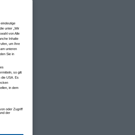
eindeutige
ie unter „Wir
wahl von Alle
anche Inhalte
rufen, um Ihre
n am unteren
den Sie in
nes
tteln, so gilt
n die USA. Es
wecken
ellen, in dem
von oder Zugriff
und der