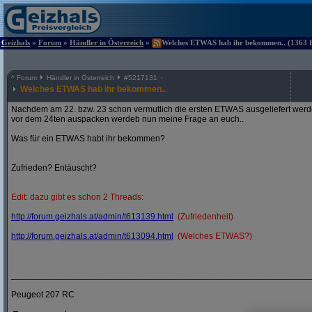
Geizhals
»
Forum
»
Händler in Österreich
»
Welches ETWAS hab ihr bekommen.. (1363 Be
^
Forum
Händler in Österreich
#
5217131
Welches ETWAS hab ihr bekommen..
Nachdem am 22. bzw. 23 schon vermutlich die ersten ETWAS ausgeliefert werden
vor dem 24ten auspacken werdeb nun meine Frage an euch..
Was für ein ETWAS habt ihr bekommen?
Zufrieden? Entäuscht?
Edit: dazu gibt es schon 2 Threads:
http:/
/
forum.geizhals.at/
admin/
t613139.html
(Zufriedenheit)
http:/
/
forum.geizhals.at/
admin/
t613094.html
(Welches ETWAS?)
_____________________________________________________________
Peugeot 207 RC