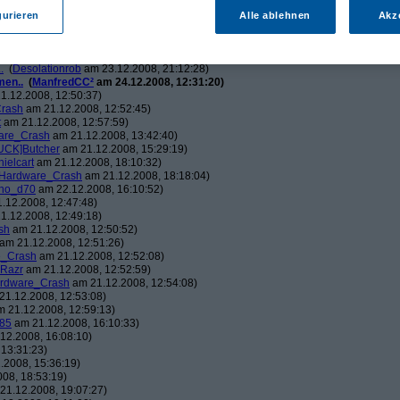
ch.v2.0
am 23.12.2008, 01:58:09)
ris
am 23.12.2008, 08:25:26)
gurieren
Alle ablehnen
Akz
solationrob
am 23.12.2008, 11:27:14)
monster23
am 23.12.2008, 12:01:47)
hometech.v2.0
am 23.12.2008, 15:53:58)
.
(
Desolationrob
am 23.12.2008, 21:12:28)
men..
(
ManfredCC²
am 24.12.2008, 12:31:20)
1.12.2008, 12:50:37)
rash
am 21.12.2008, 12:52:45)
t
am 21.12.2008, 12:57:59)
are_Crash
am 21.12.2008, 13:42:40)
UCK]Butcher
am 21.12.2008, 15:29:19)
nielcart
am 21.12.2008, 18:10:32)
Hardware_Crash
am 21.12.2008, 18:18:04)
no_d70
am 22.12.2008, 16:10:52)
.12.2008, 12:47:48)
1.12.2008, 12:49:18)
sh
am 21.12.2008, 12:50:52)
am 21.12.2008, 12:51:26)
e_Crash
am 21.12.2008, 12:52:08)
_Razr
am 21.12.2008, 12:52:59)
rdware_Crash
am 21.12.2008, 12:54:08)
1.12.2008, 12:53:08)
 21.12.2008, 12:59:13)
85
am 21.12.2008, 16:10:33)
12.2008, 16:08:10)
13:31:23)
.2008, 15:36:19)
08, 18:53:19)
21.12.2008, 19:07:27)