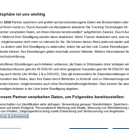
___________________
atsphäre ist uns wichtig
ere
1019
-Partner speichern und greifen auf personenbezogene Daten wie Browserdaten oder 
f Ihrem Gerät zu. Durch Auswahl von Akzeptieren aktivieren Sie Tracking-Technologien für d
artner verarbeiten Daten, um Ihnen Dienste bereitzustellen“ aufgeführten Zwecke. Durch Aus
 Widerruf Ihrer Einwilligung werden diese deaktiviert. Wenn Tracker deaktiviert sind, sind m
 möglicherweise nicht mehr so relevant für Sie. Sie können dieses Menü jederzeit wieder auf
 zu ändern oder Ihre Einwilligung zu widerrufen, indem Sie auf den Link Cookie-Einstellunge
, 11:32:52)
eite klicken. Ihre Einstellungen gelten innerhalb unseres Website. Weitere Informationen fin
, 11:35:10)
nschutzerklärung.
.12.2008, 11:37:53)
etroffenen Einstellungen auch Anbieter umfassen, die Daten in Drittstaaten ohne Vorliegen ei
2008, 12:40:07)
am 21.12.2008, 12:43:46)
itsbeschlusses gem Art 45 DSGVO und ohne geeignete Garantien gem Art 46 DSGVO übermi
1.12.2008, 12:46:42)
gung auch hierfür (Art 49 Abs 1 lit a DSGVO). Dies gilt insbesondere für Datenübermittlungen i
 21.12.2008, 12:48:51)
esondere das Risiko, dass Ihre Daten durch Behörden zu Kontroll- und zu Überwachungsz
er
am 21.12.2008, 15:29:14)
werden können, möglicherweise auch ohne Rechtsbehelfsmöglichkeiten. Dies können Sie abst
rash
am 21.12.2008, 12:49:41)
eweiligen Anbieter in der Liste keine Einwilligung abgeben.
er
am 21.12.2008, 12:59:58)
.0
am 22.12.2008, 19:52:16)
nsere Partner verarbeiten Daten, um Folgendes bereitzustellen:
er
am 22.12.2008, 20:38:25)
Pooh
am 22.12.2008, 20:56:19)
enschaften zur Identifikation aktiv abfragen. Verwendung genauer Standortdaten. Speichern 
ionen auf einem Endgerät. Personalisierte Werbung und Inhalte, Messung von Werbeleistung 
are_Crash
am 22.12.2008, 21:01:14)
von Inhalten, Zielgruppenforschung sowie Entwicklung und Verbesserung von Angeboten.
nnie_Pooh
am 22.12.2008, 21:06:19)
rtner (Lieferanten)
Hardware_Crash
am 22.12.2008, 21:26:38)
.
(
Winnie_Pooh
am 22.12.2008, 21:38:05)
en..
(
Hardware_Crash
am 22.12.2008, 21:40:27)