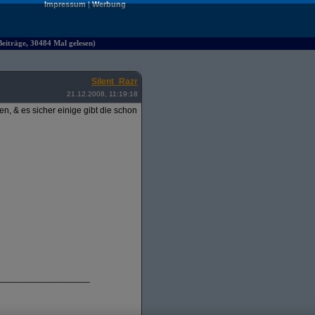
Impressum
|
Werbung
iträge, 30484 Mal gelesen)
Silent_Razr
21.12.2008, 11:19:18
, & es sicher einige gibt die schon
___________________