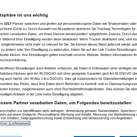
___________________
atsphäre ist uns wichtig
ere
1017
-Partner speichern und greifen auf personenbezogene Daten wie Browserdaten oder 
f Ihrem Gerät zu. Durch Auswahl von Akzeptieren aktivieren Sie Tracking-Technologien für d
artner verarbeiten Daten, um Ihnen Dienste bereitzustellen“ aufgeführten Zwecke. Durch Aus
 Widerruf Ihrer Einwilligung werden diese deaktiviert. Wenn Tracker deaktiviert sind, sind m
 möglicherweise nicht mehr so relevant für Sie. Sie können dieses Menü jederzeit wieder auf
 zu ändern oder Ihre Einwilligung zu widerrufen, indem Sie auf den Link Cookie-Einstellunge
, 11:32:52)
eite klicken. Ihre Einstellungen gelten innerhalb unseres Website. Weitere Informationen fin
, 11:35:10)
nschutzerklärung.
.12.2008, 11:37:53)
etroffenen Einstellungen auch Anbieter umfassen, die Daten in Drittstaaten ohne Vorliegen ei
2008, 12:40:07)
am 21.12.2008, 12:43:46)
itsbeschlusses gem Art 45 DSGVO und ohne geeignete Garantien gem Art 46 DSGVO übermi
1.12.2008, 12:46:42)
gung auch hierfür (Art 49 Abs 1 lit a DSGVO). Dies gilt insbesondere für Datenübermittlungen i
 21.12.2008, 12:48:51)
esondere das Risiko, dass Ihre Daten durch Behörden zu Kontroll- und zu Überwachungsz
er
am 21.12.2008, 15:29:14)
werden können, möglicherweise auch ohne Rechtsbehelfsmöglichkeiten. Dies können Sie abst
rash
am 21.12.2008, 12:49:41)
eweiligen Anbieter in der Liste keine Einwilligung abgeben.
er
am 21.12.2008, 12:59:58)
.0
am 22.12.2008, 19:52:16)
nsere Partner verarbeiten Daten, um Folgendes bereitzustellen:
er
am 22.12.2008, 20:38:25)
Pooh
am 22.12.2008, 20:56:19)
enschaften zur Identifikation aktiv abfragen. Verwendung genauer Standortdaten. Speichern 
ionen auf einem Endgerät. Personalisierte Werbung und Inhalte, Messung von Werbeleistung 
are_Crash
am 22.12.2008, 21:01:14)
von Inhalten, Zielgruppenforschung sowie Entwicklung und Verbesserung von Angeboten.
nnie_Pooh
am 22.12.2008, 21:06:19)
rtner (Lieferanten)
Hardware_Crash
am 22.12.2008, 21:26:38)
.
(
Winnie_Pooh
am 22.12.2008, 21:38:05)
en..
(
Hardware_Crash
am 22.12.2008, 21:40:27)