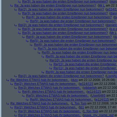
Re(3): Ja was haben die ersten Empfänger nun bekommen?
(
mon
Re: Ja was haben die ersten Empfänger nun bekommen?
(
Mr L
am 22.1
Re(2): Ja was haben die ersten Empfänger nun bekommen?
(
w114/1
Re(3): Ja was haben die ersten Empfänger nun bekommen?
(
dani
Re(4): Ja was haben die ersten Empfänger nun bekommen?
(
b
Re(5): Ja was haben die ersten Empfänger nun bekommen?
Re(2): Ja was haben die ersten Empfänger nun bekommen?
(
danielc
Re(3): Ja was haben die ersten Empfänger nun bekommen?
(
q.e.d
Re(3): Ja was haben die ersten Empfänger nun bekommen?
(
Mr L
Re(4): Ja was haben die ersten Empfänger nun bekommen?
(
d
Re(5): Ja was haben die ersten Empfänger nun bekommen?
Re(6): Ja was haben die ersten Empfänger nun bekomme
Re(7): Ja was haben die ersten Empfänger nun beko
Re(8): Ja was haben die ersten Empfänger nun be
Re(9): Ja was haben die ersten Empfänger nun
Re(10): Ja was haben die ersten Empfänger 
Re(11): Ja was haben die ersten Empfänge
Re(11): Ja was haben die ersten Empfänge
Re(9): Ja was haben die ersten Empfänger nun
Re(2): Ja was haben die ersten Empfänger nun bekommen?
(
Lion[A
Re: Welches ETWAS hab ihr bekommen..
(
dizo
am 22.12.2008, 16:26:08)
Re(2): Welches ETWAS hab ihr bekommen..
(
w114/115
am 22.12.2008, 
Re(3): Welches ETWAS hab ihr bekommen..
(
gibberish
am 22.12.200
Re(4): Welches ETWAS hab ihr bekommen..
(
w114/115
am 22.12.2
Re(5): Welches ETWAS hab ihr bekommen..
(
User6465
am 22.1
Re(6): Welches ETWAS hab ihr bekommen..
(
w114/115
am 22
Re: Welches ETWAS hab ihr bekommen..
(
L.Ton Tom
am 22.12.2008, 16:3
Re(2): Welches ETWAS hab ihr bekommen..
(
td1
am 22.12.2008, 17:40:
Re(3): Welches ETWAS hab ihr bekommen..
(
L.Ton Tom
am 22.12.200
Re(3): Welches ETWAS hab ihr bekommen..
(
leave_my_name_out
am