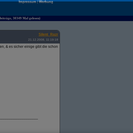
Impressum
|
Werbung
iträge, 30349 Mal gelesen)
Silent_Razr
21.12.2008, 11:19:18
, & es sicher einige gibt die schon
___________________