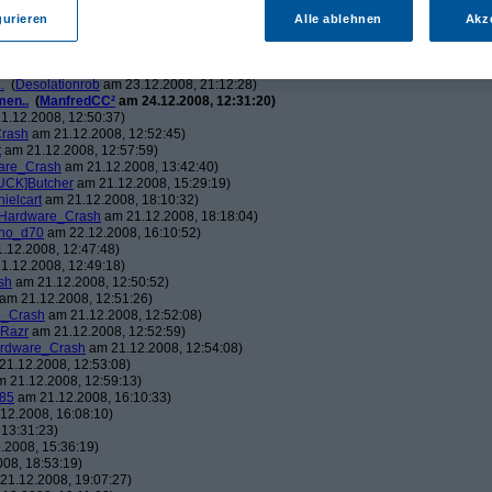
ch.v2.0
am 23.12.2008, 01:58:09)
ris
am 23.12.2008, 08:25:26)
gurieren
Alle ablehnen
Akz
solationrob
am 23.12.2008, 11:27:14)
monster23
am 23.12.2008, 12:01:47)
hometech.v2.0
am 23.12.2008, 15:53:58)
.
(
Desolationrob
am 23.12.2008, 21:12:28)
men..
(
ManfredCC²
am 24.12.2008, 12:31:20)
1.12.2008, 12:50:37)
rash
am 21.12.2008, 12:52:45)
t
am 21.12.2008, 12:57:59)
are_Crash
am 21.12.2008, 13:42:40)
UCK]Butcher
am 21.12.2008, 15:29:19)
nielcart
am 21.12.2008, 18:10:32)
Hardware_Crash
am 21.12.2008, 18:18:04)
no_d70
am 22.12.2008, 16:10:52)
.12.2008, 12:47:48)
1.12.2008, 12:49:18)
sh
am 21.12.2008, 12:50:52)
am 21.12.2008, 12:51:26)
e_Crash
am 21.12.2008, 12:52:08)
_Razr
am 21.12.2008, 12:52:59)
rdware_Crash
am 21.12.2008, 12:54:08)
1.12.2008, 12:53:08)
 21.12.2008, 12:59:13)
85
am 21.12.2008, 16:10:33)
12.2008, 16:08:10)
13:31:23)
.2008, 15:36:19)
08, 18:53:19)
21.12.2008, 19:07:27)