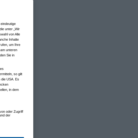
eindeutige
ie unter „Wir
wahl von Alle
anche Inhalte
rufen, um Ihre
n am unteren
den Sie in
nes
tteln, so gilt
n die USA. Es
wecken
ellen, in dem
von oder Zugriff
und der