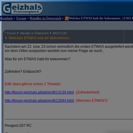
Geizhals
»
Forum
»
Händler in Österreich
»
Welches ETWAS hab ihr bekommen.. (1363 Be
^
Forum
Händler in Österreich
#
5217131
Welches ETWAS hab ihr bekommen..
Nachdem am 22. bzw. 23 schon vermutlich die ersten ETWAS ausgeliefert werden
vor dem 24ten auspacken werdeb nun meine Frage an euch..
Was für ein ETWAS habt ihr bekommen?
Zufrieden? Entäuscht?
Edit: dazu gibt es schon 2 Threads:
http:/
/
forum.geizhals.at/
admin/
t613139.html
(Zufriedenheit)
http:/
/
forum.geizhals.at/
admin/
t613094.html
(Welches ETWAS?)
_____________________________________________________________
Peugeot 207 RC