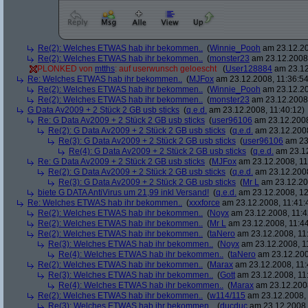
Re(2): Welches ETWAS hab ihr bekommen..
(
Winnie_Pooh
am 23.12.20
Re(2): Welches ETWAS hab ihr bekommen..
(
monster23
am 23.12.2008,
PLONKED von
mtths
: auf userwunsch geloescht
(
User128884
am 23.12
Re: Welches ETWAS hab ihr bekommen..
(
MJFox
am 23.12.2008, 11:36:54
Re(2): Welches ETWAS hab ihr bekommen..
(
Winnie_Pooh
am 23.12.20
Re(2): Welches ETWAS hab ihr bekommen..
(
monster23
am 23.12.2008,
G Data Av2009 + 2 Stück 2 GB usb sticks
(
q.e.d.
am 23.12.2008, 11:40:12)
Re: G Data Av2009 + 2 Stück 2 GB usb sticks
(
user96106
am 23.12.2008
Re(2): G Data Av2009 + 2 Stück 2 GB usb sticks
(
q.e.d.
am 23.12.2008
Re(3): G Data Av2009 + 2 Stück 2 GB usb sticks
(
user96106
am 23.
Re(4): G Data Av2009 + 2 Stück 2 GB usb sticks
(
q.e.d.
am 23.12
Re: G Data Av2009 + 2 Stück 2 GB usb sticks
(
MJFox
am 23.12.2008, 11
Re(2): G Data Av2009 + 2 Stück 2 GB usb sticks
(
q.e.d.
am 23.12.2008
Re(3): G Data Av2009 + 2 Stück 2 GB usb sticks
(
Mr L
am 23.12.20
biete G DATA AntiVirus um 21,99 inkl Versand!
(
q.e.d.
am 23.12.2008, 12
Re: Welches ETWAS hab ihr bekommen..
(
xxxforce
am 23.12.2008, 11:41:
Re(2): Welches ETWAS hab ihr bekommen..
(
Noyx
am 23.12.2008, 11:4
Re(2): Welches ETWAS hab ihr bekommen..
(
Mr L
am 23.12.2008, 11:44
Re(2): Welches ETWAS hab ihr bekommen..
(
taNero
am 23.12.2008, 11
Re(3): Welches ETWAS hab ihr bekommen..
(
Noyx
am 23.12.2008, 1
Re(4): Welches ETWAS hab ihr bekommen..
(
taNero
am 23.12.200
Re(2): Welches ETWAS hab ihr bekommen..
(
Marax
am 23.12.2008, 11:
Re(3): Welches ETWAS hab ihr bekommen..
(
Gott
am 23.12.2008, 11
Re(4): Welches ETWAS hab ihr bekommen..
(
Marax
am 23.12.2008
Re(2): Welches ETWAS hab ihr bekommen..
(
w114/115
am 23.12.2008, 
Re(3): Welches ETWAS hab ihr bekommen..
(
ducduc
am 23.12.2008,