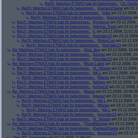
Re(8): Welches ETWAS hab ihr bekommen..
(
JC-Dento
Re(3): Welches ETWAS hab ihr bekommen..
(
Games2Game
am 23.12
Re(4): Welches ETWAS hab ihr bekommen..
(
mko
am 23.12.2008, 
Re(5): Welches ETWAS hab ihr bekommen..
(
Games2Game
am 
Re(2): Welches ETWAS hab ihr bekommen..
(
Psylence
am 23.12.2008, 
Re(2): Welches ETWAS hab ihr bekommen..
(
Winnie_Pooh
am 23.12.20
Re(2): Welches ETWAS hab ihr bekommen..
(
j.
am 23.12.2008, 11:01:22
Re(2): Welches ETWAS hab ihr bekommen..
(
monster23
am 23.12.2008,
Re(3): Welches ETWAS hab ihr bekommen..
(
RoboCop
am 23.12.200
Re(4): Welches ETWAS hab ihr bekommen..
(
monster23
am 23.12.
Re: Welches ETWAS hab ihr bekommen..
(
Sick_Boy
am 23.12.2008, 10:46
Re(2): Welches ETWAS hab ihr bekommen..
(
playaz
am 23.12.2008, 10
Re(2): Welches ETWAS hab ihr bekommen..
(
monster23
am 23.12.2008,
Re: Welches ETWAS hab ihr bekommen..
(
Black Label
am 23.12.2008, 10:
Re(2): Welches ETWAS hab ihr bekommen..
(
X_Xtream
am 23.12.2008,
Re(2): Welches ETWAS hab ihr bekommen..
(
Mr L
am 23.12.2008, 10:4
Re(3): Welches ETWAS hab ihr bekommen..
(
Marax
am 23.12.2008, 
Re(2): Welches ETWAS hab ihr bekommen..
(
taNero
am 23.12.2008, 10
Re(2): Welches ETWAS hab ihr bekommen..
(
schop18
am 23.12.2008, 1
Re: Welches ETWAS hab ihr bekommen..
(
Marax
am 23.12.2008, 10:48:38
Re(2): Welches ETWAS hab ihr bekommen..
(
playaz
am 23.12.2008, 10
Re(3): Welches ETWAS hab ihr bekommen..
(
Mr L
am 23.12.2008, 10
Re(3): Welches ETWAS hab ihr bekommen..
(
Marax
am 23.12.2008, 
Re(4): Welches ETWAS hab ihr bekommen..
(
Mr L
am 23.12.2008,
Re(3): Welches ETWAS hab ihr bekommen..
(
monster23
am 23.12.20
Re(2): Welches ETWAS hab ihr bekommen..
(
X_Xtream
am 23.12.2008,
Re: Welches ETWAS hab ihr bekommen..
(
TheWikkinger
am 23.12.2008, 1
Re(2): Welches ETWAS hab ihr bekommen..
(
Games2Game
am 23.12.2
Re(3): Welches ETWAS hab ihr bekommen..
(
fossman23
am 23.12.20
19er TFT
(
goaspeda
am 23.12.2008, 11:06:44)