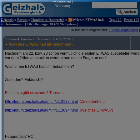
Impressum
|
Werbung
Geizhals
»
Forum
»
Händler in Österreich
»
Welches ETWAS hab
Top-100
|
Fresh-100
ihr bekommen.. (1363 Beiträge, 30320 Mal gelesen)
Du bist nicht angemeldet. [
Login/Registrieren
]
^
Forum
Händler in Österreich
#
5217131
Welches ETWAS hab ihr bekommen..
Nachdem am 22. bzw. 23 schon vermutlich die ersten ETWAS ausgeliefert werden
vor dem 24ten auspacken werdeb nun meine Frage an euch..
Was für ein ETWAS habt ihr bekommen?
Zufrieden? Entäuscht?
Edit: dazu gibt es schon 2 Threads:
http:/
/
forum.geizhals.at/
admin/
t613139.html
(Zufriedenheit)
http:/
/
forum.geizhals.at/
admin/
t613094.html
(Welches ETWAS?)
_____________________________________________________________
Peugeot 207 RC