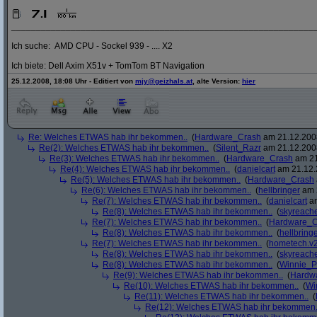
_____________________________________________________________
Ich suche: AMD CPU - Sockel 939 - .... X2
Ich biete: Dell Axim X51v + TomTom BT Navigation
25.12.2008, 18:08 Uhr - Editiert von
mjy@geizhals.at
, alte Version:
hier
Re: Welches ETWAS hab ihr bekommen..
(
Hardware_Crash
am 21.12.2008
Re(2): Welches ETWAS hab ihr bekommen..
(
Silent_Razr
am 21.12.2008
Re(3): Welches ETWAS hab ihr bekommen..
(
Hardware_Crash
am 21
Re(4): Welches ETWAS hab ihr bekommen..
(
danielcart
am 21.12.
Re(5): Welches ETWAS hab ihr bekommen..
(
Hardware_Crash
Re(6): Welches ETWAS hab ihr bekommen..
(
hellbringer
am 2
Re(7): Welches ETWAS hab ihr bekommen..
(
danielcart
am
Re(8): Welches ETWAS hab ihr bekommen..
(
skyreach
Re(7): Welches ETWAS hab ihr bekommen..
(
Hardware_C
Re(8): Welches ETWAS hab ihr bekommen..
(
hellbring
Re(7): Welches ETWAS hab ihr bekommen..
(
hometech.v2
Re(8): Welches ETWAS hab ihr bekommen..
(
skyreach
Re(8): Welches ETWAS hab ihr bekommen..
(
Winnie_
Re(9): Welches ETWAS hab ihr bekommen..
(
Hardw
Re(10): Welches ETWAS hab ihr bekommen..
(
Wi
Re(11): Welches ETWAS hab ihr bekommen..
(
Re(12): Welches ETWAS hab ihr bekommen.