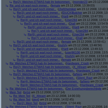
Re(2): Welches ETWAS hab ihr bekommen..
(
monster23
am 23.12.2008,
Re: und ich wart noch immer...
(
female
am 23.12.2008, 13:39:03)
Re(2): und ich wart noch immer...
(
chefchemiker
am 23.12.2008, 13:43:3
Re(3): und ich wart noch immer...
(
[DUCK]Butcher
am 23.12.2008, 13
Re(3): und ich wart noch immer...
(
Harti
am 23.12.2008, 13:47:55)
Re(4): und ich wart noch immer...
(
User284
am 23.12.2008, 13:51:
Re(5): und ich wart noch immer...
(
Diall
am 23.12.2008, 13:54:5
Re(6): und ich wart noch immer...
(
Harti
am 23.12.2008, 13:5
Re(7): und ich wart noch immer...
(
User284
am 23.12.2008
Re(6): und ich wart noch immer...
(
User284
am 23.12.2008, 1
Re(7): und ich wart noch immer...
(
Diall
am 23.12.2008, 14
Re(3): und ich wart noch immer...
(
female
am 23.12.2008, 13:59:41)
Re(2): und ich wart noch immer...
(
muhrly
am 23.12.2008, 13:48:56)
Re(3): und ich wart noch immer...
(
Harti
am 23.12.2008, 13:49:32)
Re(4): und ich wart noch immer...
(
user96106
am 23.12.2008, 13:5
Re(4): und ich wart noch immer...
(
muhrly
am 23.12.2008, 13:53:03
Re(3): und ich wart noch immer...
(
female
am 23.12.2008, 13:58:37)
Re: Welches ETWAS hab ihr bekommen..
(
Hardware_Crash
am 23.12.2008
Re(2): Welches ETWAS hab ihr bekommen..
(
X_Xtream
am 23.12.2008,
Re(3): Welches ETWAS hab ihr bekommen..
(
Hardware_Crash
am 23
Re(2): Welches ETWAS hab ihr bekommen..
(
taNero
am 23.12.2008, 13
Re(3): Welches ETWAS hab ihr bekommen..
(
Silent_Razr
am 23.12.2
Re(4): Welches ETWAS hab ihr bekommen..
(
taNero
am 23.12.200
Re(4): Welches ETWAS hab ihr bekommen..
(
Hardware_Crash
am 
Re: Welches ETWAS hab ihr bekommen..
(
Der Erziehungsberechtigte
am 2
Mein Teil
(
brösl
am 23.12.2008, 13:57:14)
Re: Mein Teil
(
X_Xtream
am 23.12.2008, 14:00:33)
Re: Mein Teil
(
dev0
am 23.12.2008, 14:02:45)
Re(2): Mein Teil
(
brösl
am 23.12.2008, 17:04:49)
Re: Welches ETWAS hab ihr bekommen..
(
Silent_Razr
am 23.12.2008, 14: