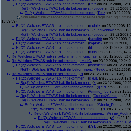
Re(2): Welches ETWAS hab ihr bekommen..
(
Petz
am 23.12.2008, 12:0
Re(3): Welches ETWAS hab ihr bekommen..
(
Judge
am 23.12.2008, 
Re(4): Welches ETWAS hab ihr bekommen..
(
Petz
am 23.12.2008,
Vom Autor zurückgezogen oder Autor hat seine Registrierung nicht bes
13:39:59)
Re(2): Welches ETWAS hab ihr bekommen..
(
muhrly
am 23.12.2008, 12
Re(3): Welches ETWAS hab ihr bekommen..
(
quasikonkav
am 23.12.
Re(3): Welches ETWAS hab ihr bekommen..
(
Judge
am 23.12.2008, 
Re(2): Welches ETWAS hab ihr bekommen..
(
hansi99
am 23.12.2008, 1
Re(2): Welches ETWAS hab ihr bekommen..
(
kopfnick
am 23.12.2008, 1
Re(2): Welches ETWAS hab ihr bekommen..
(
littleo
am 23.12.2008, 13:3
Re(2): Welches ETWAS hab ihr bekommen..
(
athis
am 23.12.2008, 14:2
Re: Welches ETWAS hab ihr bekommen..
(
mcmichael
am 23.12.2008, 12:0
Re: Welches ETWAS hab ihr bekommen..
(
-MiniC-
am 23.12.2008, 12:04:0
Re(2): Welches ETWAS hab ihr bekommen..
(
monster23
am 23.12.2008,
Re(3): Welches ETWAS hab ihr bekommen..
(
RevX
am 24.12.2008,
Re: Welches ETWAS hab ihr bekommen..
(
zf
am 23.12.2008, 12:11:46)
Re(2): Welches ETWAS hab ihr bekommen..
(
q.e.d.
am 23.12.2008, 12:
Re(3): Welches ETWAS hab ihr bekommen..
(
zf
am 23.12.2008, 12:2
Re(4): Welches ETWAS hab ihr bekommen..
(
q.e.d.
am 23.12.2008,
Re(2): Welches ETWAS hab ihr bekommen..
(
Winnie_Pooh
am 23.12.20
Re(3): Welches ETWAS hab ihr bekommen..
(
Games2Game
am 23.12
Re(3): Welches ETWAS hab ihr bekommen..
(
zf
am 23.12.2008, 12:2
Re(4): Welches ETWAS hab ihr bekommen..
(
Winnie_Pooh
am 23.
Re(5): Welches ETWAS hab ihr bekommen..
(
zf
am 23.12.2008,
Re(6): Welches ETWAS hab ihr bekommen..
(
Winnie_Pooh
a
Re(7): Welches ETWAS hab ihr bekommen..
(
zf
am 23.12.
Re(8): Welches ETWAS hab ihr bekommen..
(
Winnie_
Re(2): Welches ETWAS hab ihr bekommen..
(
Mr L
am 23.12.2008, 12:2