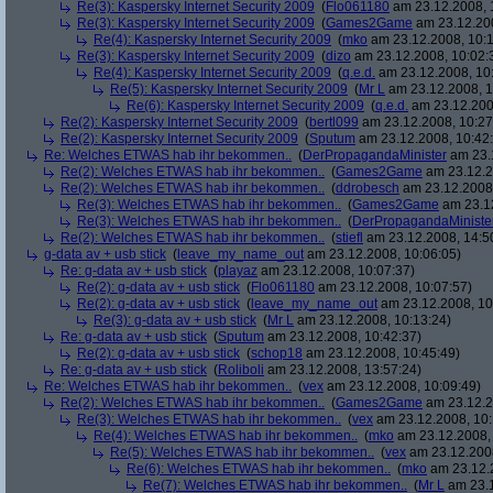
Re(3): Kaspersky Internet Security 2009
(
Flo061180
am 23.12.2008, 
Re(3): Kaspersky Internet Security 2009
(
Games2Game
am 23.12.200
Re(4): Kaspersky Internet Security 2009
(
mko
am 23.12.2008, 10:1
Re(3): Kaspersky Internet Security 2009
(
dizo
am 23.12.2008, 10:02:
Re(4): Kaspersky Internet Security 2009
(
q.e.d.
am 23.12.2008, 10
Re(5): Kaspersky Internet Security 2009
(
Mr L
am 23.12.2008, 1
Re(6): Kaspersky Internet Security 2009
(
q.e.d.
am 23.12.200
Re(2): Kaspersky Internet Security 2009
(
bertl099
am 23.12.2008, 10:27
Re(2): Kaspersky Internet Security 2009
(
Sputum
am 23.12.2008, 10:42
Re: Welches ETWAS hab ihr bekommen..
(
DerPropagandaMinister
am 23.1
Re(2): Welches ETWAS hab ihr bekommen..
(
Games2Game
am 23.12.2
Re(2): Welches ETWAS hab ihr bekommen..
(
ddrobesch
am 23.12.2008,
Re(3): Welches ETWAS hab ihr bekommen..
(
Games2Game
am 23.12
Re(3): Welches ETWAS hab ihr bekommen..
(
DerPropagandaMiniste
Re(2): Welches ETWAS hab ihr bekommen..
(
stiefl
am 23.12.2008, 14:5
g-data av + usb stick
(
leave_my_name_out
am 23.12.2008, 10:06:05)
Re: g-data av + usb stick
(
playaz
am 23.12.2008, 10:07:37)
Re(2): g-data av + usb stick
(
Flo061180
am 23.12.2008, 10:07:57)
Re(2): g-data av + usb stick
(
leave_my_name_out
am 23.12.2008, 10
Re(3): g-data av + usb stick
(
Mr L
am 23.12.2008, 10:13:24)
Re: g-data av + usb stick
(
Sputum
am 23.12.2008, 10:42:37)
Re(2): g-data av + usb stick
(
schop18
am 23.12.2008, 10:45:49)
Re: g-data av + usb stick
(
Roliboli
am 23.12.2008, 13:57:24)
Re: Welches ETWAS hab ihr bekommen..
(
vex
am 23.12.2008, 10:09:49)
Re(2): Welches ETWAS hab ihr bekommen..
(
Games2Game
am 23.12.2
Re(3): Welches ETWAS hab ihr bekommen..
(
vex
am 23.12.2008, 10:
Re(4): Welches ETWAS hab ihr bekommen..
(
mko
am 23.12.2008, 
Re(5): Welches ETWAS hab ihr bekommen..
(
vex
am 23.12.2008
Re(6): Welches ETWAS hab ihr bekommen..
(
mko
am 23.12.2
Re(7): Welches ETWAS hab ihr bekommen..
(
Mr L
am 23.1