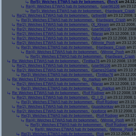
Re(5): Welches ETWAS hab ihr bekommen..
(
RevX
am 24.12.
Re(4): Welches ETWAS hab ihr bekommen..
(
user96106
am 23.12.
Re(5): Welches ETWAS hab ihr bekommen..
(
Hardware_Crash
Re(2): Welches ETWAS hab ihr bekommen..
(
artner88
am 23.12.2008, 1
Re(3): Welches ETWAS hab ihr bekommen..
(
Hardware_Crash
am 23
Re(2): Welches ETWAS hab ihr bekommen..
(
X_Xtream
am 23.12.2008,
Re(2): Welches ETWAS hab ihr bekommen..
(
user96106
am 23.12.2008,
Re(2): Welches ETWAS hab ihr bekommen..
(
Marax
am 23.12.2008, 13:
Re(2): Welches ETWAS hab ihr bekommen..
(
rufus
am 23.12.2008, 13:3
Re(2): Welches ETWAS hab ihr bekommen..
(
Winnie_Pooh
am 23.12.20
Re(3): Welches ETWAS hab ihr bekommen..
(
Hardware_Crash
am 23
Re(4): Welches ETWAS hab ihr bekommen..
(
Winnie_Pooh
am 23.
Re(5): Welches ETWAS hab ihr bekommen..
(
Hardware_Crash
Re: Welches ETWAS hab ihr bekommen..
(
Tintifax76
am 23.12.2008, 13:35
Re(2): Welches ETWAS hab ihr bekommen..
(
user96106
am 23.12.2008,
Re(2): Welches ETWAS hab ihr bekommen..
(
Games2Game
am 23.12.2
Re(3): Welches ETWAS hab ihr bekommen..
(
Tintifax76
am 23.12.200
Re: Welches ETWAS hab ihr bekommen..
(
to_markus
am 23.12.2008, 13:3
Re(2): Welches ETWAS hab ihr bekommen..
(
Marax
am 23.12.2008, 13:
Re(3): Welches ETWAS hab ihr bekommen..
(
to_markus
am 23.12.20
Re: Welches ETWAS hab ihr bekommen..
(
Rolf Rüdiger
am 23.12.2008, 13
Re(2): Welches ETWAS hab ihr bekommen..
(
D_I_D_I
am 23.12.2008, 1
Re(3): Welches ETWAS hab ihr bekommen..
(
Rolf Rüdiger
am 23.12.
Re(2): Welches ETWAS hab ihr bekommen..
(
quasikonkav
am 23.12.200
Re(2): Welches ETWAS hab ihr bekommen..
(
xxxforce
am 23.12.2008, 1
Re(3): Welches ETWAS hab ihr bekommen..
(
Rolf Rüdiger
am 23.12.
Re(4): Welches ETWAS hab ihr bekommen..
(
Winnie_Pooh
am 23.
Re(5): Welches ETWAS hab ihr bekommen..
(
Rolf Rüdiger
am 2
Re(6): Welches ETWAS hab ihr bekommen..
(
Winnie_Pooh
a
Re(3): Welches ETWAS hab ihr bekommen..
(
Roli
am 23.12.2008, 16