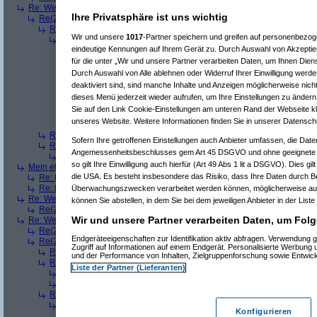
Re: Welches ETWAS hab ihr bekommen..
(
Diall
am 23.12.2008, 09:01:20)
Ihre Privatsphäre ist uns wichtig
Re(2): Welches ETWAS hab ihr bekommen..
(
ddrobesch
am 23.12.2008,
Re(3): Welches ETWAS hab ihr bekommen..
(
q.e.d.
am 23.12.2008, 0
Wir und unsere
1017
-Partner speichern und greifen auf personenbezo
Re(4): Welches ETWAS hab ihr bekommen..
(
Games2Game
am 23
eindeutige Kennungen auf Ihrem Gerät zu. Durch Auswahl von Akzeptier
Re(5): Welches ETWAS hab ihr bekommen..
(
ddrobesch
am 23.
Re(6): Welches ETWAS hab ihr bekommen..
(
q.e.d.
am 23.12
für die unter „Wir und unsere Partner verarbeiten Daten, um Ihnen Dien
Re(5): Welches ETWAS hab ihr bekommen..
(
q.e.d.
am 23.12.20
Durch Auswahl von Alle ablehnen oder Widerruf Ihrer Einwilligung werde
Re(6): Welches ETWAS hab ihr bekommen..
(
Games2Game
deaktiviert sind, sind manche Inhalte und Anzeigen möglicherweise nicht
Re(7): Welches ETWAS hab ihr bekommen..
(
q.e.d.
am 23.
dieses Menü jederzeit wieder aufrufen, um Ihre Einstellungen zu ändern 
Re(8): Welches ETWAS hab ihr bekommen..
(
Games2
Sie auf den Link Cookie-Einstellungen am unteren Rand der Webseite kli
Re(9): Welches ETWAS hab ihr bekommen..
(
q.e.d.
a
unseres Website. Weitere Informationen finden Sie in unserer Datensch
Re(5): Welches ETWAS hab ihr bekommen..
(
monster23
am 23.
Re(3): Welches ETWAS hab ihr bekommen..
(
Diall
am 23.12.2008, 09
Sofern Ihre getroffenen Einstellungen auch Anbieter umfassen, die Daten
Re(3): Welches ETWAS hab ihr bekommen..
(
Madler
am 23.12.2008, 
Angemessenheitsbeschlusses gem Art 45 DSGVO und ohne geeignete G
Re(4): Welches ETWAS hab ihr bekommen..
(
Games2Game
am 23
so gilt Ihre Einwilligung auch hierfür (Art 49 Abs 1 lit a DSGVO). Dies gi
Mein etwas
(
Winnie_Pooh
am 23.12.2008, 09:12:01)
die USA. Es besteht insbesondere das Risiko, dass Ihre Daten durch B
Re: Mein etwas
(
dizo
am 23.12.2008, 09:24:29)
Re: Mein etwas
(
q.e.d.
am 23.12.2008, 09:40:58)
Überwachungszwecken verarbeitet werden können, möglicherweise auc
Re: Welches ETWAS hab ihr bekommen..
(
Dimmu
am 23.12.2008, 09:12:1
können Sie abstellen, in dem Sie bei dem jeweiligen Anbieter in der Liste
Re(2): Welches ETWAS hab ihr bekommen..
(
Games2Game
am 23.12.2
Wir und unsere Partner verarbeiten Daten, um Folg
Re: Welches ETWAS hab ihr bekommen..
(
markuz90
am 23.12.2008, 09:2
Re(2): Welches ETWAS hab ihr bekommen..
(
Mr L
am 23.12.2008, 09:2
Endgeräteeigenschaften zur Identifikation aktiv abfragen. Verwendung 
Re(2): Welches ETWAS hab ihr bekommen..
(
BlackShadow
am 23.12.20
Zugriff auf Informationen auf einem Endgerät. Personalisierte Werbung
Re(3): Welches ETWAS hab ihr bekommen..
(
User6465
am 23.12.200
und der Performance von Inhalten, Zielgruppenforschung sowie Entwic
Re(3): Welches ETWAS hab ihr bekommen..
(
Flo061180
am 23.12.20
Liste der Partner (Lieferanten)
Re(4): Welches ETWAS hab ihr bekommen..
(
Mr L
am 23.12.2008,
Re(4): Welches ETWAS hab ihr bekommen..
(
playaz
am 23.12.200
Re(3): Welches ETWAS hab ihr bekommen..
(
Srv-02
am 23.12.2008, 
Re(4): Welches ETWAS hab ihr bekommen..
(
BlackShadow
am 23.
Konfigurieren
Re(5): Welches ETWAS hab ihr bekommen..
(
Srv-02
am 23.12.2