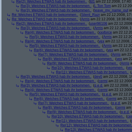
Re(2): Welches ETWAS hab ihr bekommen..
(
td1
am 22.12.2008, 17:40:
Re(3): Welches ETWAS hab ihr bekommen..
(
L.Ton Tom
am 22.12.200
Re(3): Welches ETWAS hab ihr bekommen..
(
leave_my_name_out
am
Re: Welches ETWAS hab ihr bekommen..
(
Silent_Razr
am 22.12.2008, 17:
Re: Welches ETWAS hab ihr bekommen..
(
Arrris
am 22.12.2008, 18:38:40)
Re(2): Welches ETWAS hab ihr bekommen..
(
user96106
am 22.12.2008,
Re(3): Welches ETWAS hab ihr bekommen..
(
Arrris
am 22.12.2008, 1
Re(4): Welches ETWAS hab ihr bekommen..
(
xxxforce
am 22.12.20
Re(5): Welches ETWAS hab ihr bekommen..
(
Arrris
am 22.12.20
Re(4): Welches ETWAS hab ihr bekommen..
(
vex
am 22.12.2008, 
Re(5): Welches ETWAS hab ihr bekommen..
(
Arrris
am 22.12.20
Re(6): Welches ETWAS hab ihr bekommen..
(
vex
am 22.12.2
Re(7): Welches ETWAS hab ihr bekommen..
(
Arrris
am 22.
Re(8): Welches ETWAS hab ihr bekommen..
(
vex
am 22
Re(9): Welches ETWAS hab ihr bekommen..
(
Arrris
a
Re(10): Welches ETWAS hab ihr bekommen..
(
ve
Re(11): Welches ETWAS hab ihr bekommen..
(
Re(3): Welches ETWAS hab ihr bekommen..
(
dev0
am 22.12.2008, 1
Re(4): Welches ETWAS hab ihr bekommen..
(
cermi
am 22.12.2008
Re(3): Welches ETWAS hab ihr bekommen..
(
q.e.d.
am 22.12.2008, 1
Re(4): Welches ETWAS hab ihr bekommen..
(
cermi
am 22.12.2008
Re(5): Welches ETWAS hab ihr bekommen..
(
q.e.d.
am 22.12.20
Re(6): Welches ETWAS hab ihr bekommen..
(
cermi
am 22.12
Re(7): Welches ETWAS hab ihr bekommen..
(
q.e.d.
am 22.
Re(8): Welches ETWAS hab ihr bekommen..
(
cermi
am 
Re(9): Welches ETWAS hab ihr bekommen..
(
q.e.d.
a
Re(10): Welches ETWAS hab ihr bekommen..
(
ce
Re(11): Welches ETWAS hab ihr bekommen..
(
Re(12): Welches ETWAS hab ihr bekommen.
Re(13): Welches ETWAS hab ihr bekomm