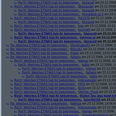
Re(3): Welches ETWAS hab ihr bekommen..
(
duracell
am 23.12.2008,
Re(2): Welches ETWAS hab ihr bekommen..
(
Baleander
am 23.12.2008,
Re(3): Welches ETWAS hab ihr bekommen..
(
duracell
am 23.12.2008,
Re(3): Welches ETWAS hab ihr bekommen..
(
hometech.v2.0
am 23.12
Re(2): Welches ETWAS hab ihr bekommen..
(
h81976
am 23.12.2008, 1
Re(3): Welches ETWAS hab ihr bekommen..
(
duracell
am 23.12.2008,
Re(2): Welches ETWAS hab ihr bekommen..
(
vex
am 23.12.2008, 15:31
Re(2): Welches ETWAS hab ihr bekommen..
(
sonja85
am 23.12.2008, 2
Re(3): Welches ETWAS hab ihr bekommen..
(
duracell
am 23.12.200
Re(2): Welches ETWAS hab ihr bekommen..
(
ok4you-at
am 24.12.200
Re(3): Welches ETWAS hab ihr bekommen..
(
duracell
am 25.12.200
Re: Welches ETWAS hab ihr bekommen..
(
illuminatus52
am 23.12.2008, 1
Re: Welches ETWAS hab ihr bekommen..
(
Moz2k1
am 23.12.2008, 14:50:
Re: Welches ETWAS hab ihr bekommen..
(
Hapo
am 23.12.2008, 14:52:28)
Re: Welches ETWAS hab ihr bekommen..
(
taNero
am 23.12.2008, 14:56:3
Re(2): Welches ETWAS hab ihr bekommen..
(
playaz
am 23.12.2008, 14
Re(3): Welches ETWAS hab ihr bekommen..
(
athis
am 23.12.2008, 14
Re(4): Welches ETWAS hab ihr bekommen..
(
playaz
am 23.12.200
Re(4): Welches ETWAS hab ihr bekommen..
(
taNero
am 23.12.200
Re(5): Welches ETWAS hab ihr bekommen..
(
athis
am 23.12.200
Re(2): Welches ETWAS hab ihr bekommen..
(
jobnavigator
am 23.12.200
Re(2): Welches ETWAS hab ihr bekommen..
(
AVS
am 23.12.2008, 15:00
Re(2): Welches ETWAS hab ihr bekommen..
(
brösl
am 23.12.2008, 15:0
Re(2): Welches ETWAS hab ihr bekommen..
(
Winnie_Pooh
am 23.12.20
Re(2): Welches ETWAS hab ihr bekommen..
(
Guten Tag, was kann ich
Re(3): Welches ETWAS hab ihr bekommen..
(
user96106
am 23.12.
Re: Welches ETWAS hab ihr bekommen..
(
Miknux
am 23.12.2008, 14:56:4
Re(2): Welches ETWAS hab ihr bekommen..
(
jobnavigator
am 23.12.200
Re(3): Welches ETWAS hab ihr bekommen..
(
playaz
am 23.12.2008, 
Re(3): Welches ETWAS hab ihr bekommen..
(
homerdersimpson
am 2