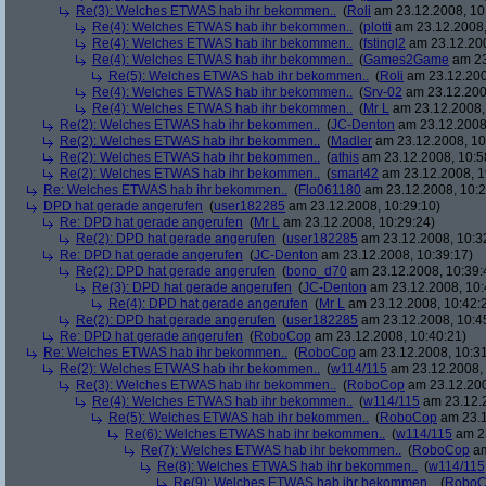
Re(3): Welches ETWAS hab ihr bekommen..
(
Roli
am 23.12.2008, 10
Re(4): Welches ETWAS hab ihr bekommen..
(
plotti
am 23.12.2008,
Re(4): Welches ETWAS hab ihr bekommen..
(
fstingl2
am 23.12.200
Re(4): Welches ETWAS hab ihr bekommen..
(
Games2Game
am 23
Re(5): Welches ETWAS hab ihr bekommen..
(
Roli
am 23.12.200
Re(4): Welches ETWAS hab ihr bekommen..
(
Srv-02
am 23.12.200
Re(4): Welches ETWAS hab ihr bekommen..
(
Mr L
am 23.12.2008,
Re(2): Welches ETWAS hab ihr bekommen..
(
JC-Denton
am 23.12.2008,
Re(2): Welches ETWAS hab ihr bekommen..
(
Madler
am 23.12.2008, 10
Re(2): Welches ETWAS hab ihr bekommen..
(
athis
am 23.12.2008, 10:5
Re(2): Welches ETWAS hab ihr bekommen..
(
smart42
am 23.12.2008, 1
Re: Welches ETWAS hab ihr bekommen..
(
Flo061180
am 23.12.2008, 10:2
DPD hat gerade angerufen
(
user182285
am 23.12.2008, 10:29:10)
Re: DPD hat gerade angerufen
(
Mr L
am 23.12.2008, 10:29:24)
Re(2): DPD hat gerade angerufen
(
user182285
am 23.12.2008, 10:3
Re: DPD hat gerade angerufen
(
JC-Denton
am 23.12.2008, 10:39:17)
Re(2): DPD hat gerade angerufen
(
bono_d70
am 23.12.2008, 10:39:
Re(3): DPD hat gerade angerufen
(
JC-Denton
am 23.12.2008, 10:
Re(4): DPD hat gerade angerufen
(
Mr L
am 23.12.2008, 10:42:
Re(2): DPD hat gerade angerufen
(
user182285
am 23.12.2008, 10:4
Re: DPD hat gerade angerufen
(
RoboCop
am 23.12.2008, 10:40:21)
Re: Welches ETWAS hab ihr bekommen..
(
RoboCop
am 23.12.2008, 10:31
Re(2): Welches ETWAS hab ihr bekommen..
(
w114/115
am 23.12.2008, 
Re(3): Welches ETWAS hab ihr bekommen..
(
RoboCop
am 23.12.200
Re(4): Welches ETWAS hab ihr bekommen..
(
w114/115
am 23.12.2
Re(5): Welches ETWAS hab ihr bekommen..
(
RoboCop
am 23.1
Re(6): Welches ETWAS hab ihr bekommen..
(
w114/115
am 23
Re(7): Welches ETWAS hab ihr bekommen..
(
RoboCop
am
Re(8): Welches ETWAS hab ihr bekommen..
(
w114/115
Re(9): Welches ETWAS hab ihr bekommen..
(
RoboC