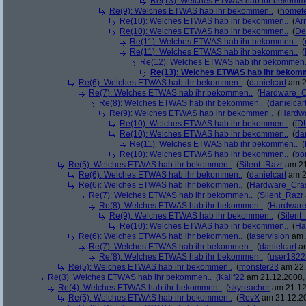
Re(13): Welches ETWAS hab ihr bekomm
Re(9): Welches ETWAS hab ihr bekommen..
(
homete
Re(10): Welches ETWAS hab ihr bekommen..
(
Arr
Re(10): Welches ETWAS hab ihr bekommen..
(
De
Re(11): Welches ETWAS hab ihr bekommen..
(
Re(11): Welches ETWAS hab ihr bekommen..
(
Re(12): Welches ETWAS hab ihr bekommen.
Re(13): Welches ETWAS hab ihr bekom
Re(6): Welches ETWAS hab ihr bekommen..
(
danielcart
am 2
Re(7): Welches ETWAS hab ihr bekommen..
(
Hardware_C
Re(8): Welches ETWAS hab ihr bekommen..
(
danielcar
Re(9): Welches ETWAS hab ihr bekommen..
(
Hardw
Re(10): Welches ETWAS hab ihr bekommen..
(
[D
Re(10): Welches ETWAS hab ihr bekommen..
(
da
Re(11): Welches ETWAS hab ihr bekommen..
(
Re(10): Welches ETWAS hab ihr bekommen..
(
bo
Re(5): Welches ETWAS hab ihr bekommen..
(
Silent_Razr
am 21
Re(6): Welches ETWAS hab ihr bekommen..
(
danielcart
am 2
Re(6): Welches ETWAS hab ihr bekommen..
(
Hardware_Cra
Re(7): Welches ETWAS hab ihr bekommen..
(
Silent_Razr
Re(8): Welches ETWAS hab ihr bekommen..
(
Hardwar
Re(9): Welches ETWAS hab ihr bekommen..
(
Silent
Re(10): Welches ETWAS hab ihr bekommen..
(
Ha
Re(6): Welches ETWAS hab ihr bekommen..
(
laservision
am 2
Re(7): Welches ETWAS hab ihr bekommen..
(
danielcart
am
Re(8): Welches ETWAS hab ihr bekommen..
(
user1822
Re(5): Welches ETWAS hab ihr bekommen..
(
monster23
am 22.
Re(3): Welches ETWAS hab ihr bekommen..
(
Kalif22
am 21.12.2008, 
Re(4): Welches ETWAS hab ihr bekommen..
(
skyreacher
am 21.12
Re(5): Welches ETWAS hab ihr bekommen..
(
RevX
am 21.12.20