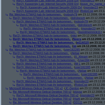
Re(2): Kaspersky Lab: Internet Security 2009 [2x]
(
monster23
am 23.1
Re(2): Kaspersky Lab: Internet Security 2009 [2x]
(
leave_my_name_o
Re(3): Kaspersky Lab: Internet Security 2009 [2x]
(
monster23
am 23
Re(2): Kaspersky Lab: Internet Security 2009 [2x]
(
RoboCop
am 23.12
Re: Welches ETWAS hab ihr bekommen..
(
nobody79
am 23.12.2008, 09:4
Re(2): Welches ETWAS hab ihr bekommen..
(
ddrobesch
am 23.12.2008,
Re(3): Welches ETWAS hab ihr bekommen..
(
nobody79
am 23.12.200
Re(4): Welches ETWAS hab ihr bekommen..
(
ddrobesch
am 23.12.
Re(5): Welches ETWAS hab ihr bekommen..
(
monster23
am 23.
Re(4): Welches ETWAS hab ihr bekommen..
(
dasistmeinnick11+
am
Re(2): Welches ETWAS hab ihr bekommen..
(
mko
am 23.12.2008, 09:55
Re(2): Welches ETWAS hab ihr bekommen..
(
Neera
am 23.12.2008, 2
Re(3): Welches ETWAS hab ihr bekommen..
(
w114/115
am 23.12.20
Re(2): Welches ETWAS hab ihr bekommen..
(
gp
am 24.12.2008, 00:43
Re: Welches ETWAS hab ihr bekommen..
(
user182285
am 23.12.2008, 09
Re(2): Welches ETWAS hab ihr bekommen..
(
Akilae
am 23.12.2008, 09:
Re(3): Welches ETWAS hab ihr bekommen..
(
X_Xtream
am 23.12.200
Re(4): Welches ETWAS hab ihr bekommen..
(
User284
am 23.12.20
Re(3): Welches ETWAS hab ihr bekommen..
(
Mr L
am 23.12.2008, 09
Re(3): Welches ETWAS hab ihr bekommen..
(
user182285
am 23.12.2
Re(4): Welches ETWAS hab ihr bekommen..
(
Akilae
am 23.12.2008
Re(5): Welches ETWAS hab ihr bekommen..
(
user182285
am 23
Re(6): Welches ETWAS hab ihr bekommen..
(
Akilae
am 23.12
Re(3): Welches ETWAS hab ihr bekommen..
(
monster23
am 23.12.20
Re(3): Welches ETWAS hab ihr bekommen..
(
RoboCop
am 23.12.200
Microsoft Wireless Optical Desktop 700 v2
(
JC-Denton
am 23.12.2008, 09:
Re: Microsoft Wireless Optical Desktop 700 v2
(
playaz
am 23.12.2008, 0
Re(2): Microsoft Wireless Optical Desktop 700 v2
(
monster23
am 23.1
Re: Microsoft Wireless Optical Desktop 700 v2
(
Harti
am 23.12.2008, 09
Re: Microsoft Wireless Optical Desktop 700 v2
(
DD111
am 23.12.2008, 0