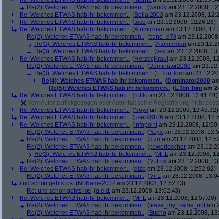
Re: Welches ETWAS hab ihr bekommen..
(
Marne
am 23.12.2008, 12:19:54
Re(2): Welches ETWAS hab ihr bekommen..
(
wendy
am 23.12.2008, 12
Re: Welches ETWAS hab ihr bekommen..
(
Belial2003
am 23.12.2008, 12:2
Re: Welches ETWAS hab ihr bekommen..
(
toco
am 23.12.2008, 12:26:26)
Re: Welches ETWAS hab ihr bekommen..
(
Atomicman
am 23.12.2008, 12:
Re(2): Welches ETWAS hab ihr bekommen..
(
bono_d70
am 23.12.2008,
Re(3): Welches ETWAS hab ihr bekommen..
(
Atomicman
am 23.12.20
Re(3): Welches ETWAS hab ihr bekommen..
(
vex
am 23.12.2008, 13:
Re: Welches ETWAS hab ihr bekommen..
(
HerzogKraut
am 23.12.2008, 12
Re(2): Welches ETWAS hab ihr bekommen..
(
Dominator2000
am 23.12.
Re(3): Welches ETWAS hab ihr bekommen..
(
L.Ton Tom
am 23.12.200
Re(4): Welches ETWAS hab ihr bekommen..
(
Dominator2000
am
Re(5): Welches ETWAS hab ihr bekommen..
(
L.Ton Tom
am 24
Re: Welches ETWAS hab ihr bekommen..
(
rofflo
am 23.12.2008, 12:41:44)
Vom Autor zurückgezogen oder Autor hat seine Registrierung nicht bestä
Re: Welches ETWAS hab ihr bekommen..
(
Noyx
am 23.12.2008, 12:48:32)
Re: Welches ETWAS hab ihr bekommen..
(
user96106
am 23.12.2008, 12:5
Re: Welches ETWAS hab ihr bekommen..
(
infopoint
am 23.12.2008, 12:50:
Re(2): Welches ETWAS hab ihr bekommen..
(
Noyx
am 23.12.2008, 12:5
Re(2): Welches ETWAS hab ihr bekommen..
(
dizo
am 23.12.2008, 12:52
Re(2): Welches ETWAS hab ihr bekommen..
(
powerleecher
am 23.12.20
Re(3): Welches ETWAS hab ihr bekommen..
(
Mr L
am 23.12.2008, 12
Re(2): Welches ETWAS hab ihr bekommen..
(
MJFox
am 23.12.2008, 13
Re: Welches ETWAS hab ihr bekommen..
(
dizo
am 23.12.2008, 12:52:02)
Re(2): Welches ETWAS hab ihr bekommen..
(
Mr L
am 23.12.2008, 13:0
und schon gehts los
(
NoName2007
am 23.12.2008, 12:52:23)
Re: und schon gehts los
(
q.e.d.
am 23.12.2008, 13:02:43)
Re: Welches ETWAS hab ihr bekommen..
(
Mr L
am 23.12.2008, 12:57:00)
Re(2): Welches ETWAS hab ihr bekommen..
(
leave_my_name_out
am 2
Re(2): Welches ETWAS hab ihr bekommen..
(
Bucho
am 23.12.2008, 13: