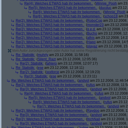
Re(4): Welches ETWAS hab ihr bekommen..
(
Winnie_Pooh
am 23.
Re(5): Welches ETWAS hab ihr bekommen..
(
ducduc
am 23.12.
Re(6): Welches ETWAS hab ihr bekommen..
(
Winnie_Pooh
a
Re(6): Welches ETWAS hab ihr bekommen..
(
schop18
am 23.
Re(2): Welches ETWAS hab ihr bekommen..
(
RoboCop
am 23.12.2008, 
Re(2): Welches ETWAS hab ihr bekommen..
(
monster23
am 23.12.2008,
Re(2): Welches ETWAS hab ihr bekommen..
(
q.e.d.
am 23.12.2008, 12:
Re(2): Welches ETWAS hab ihr bekommen..
(
Bucho
am 23.12.2008, 12:
Re(2): Welches ETWAS hab ihr bekommen..
(
athis
am 23.12.2008, 14:2
Re(2): Welches ETWAS hab ihr bekommen..
(
Hapo
am 23.12.2008, 14:
Re(2): Welches ETWAS hab ihr bekommen..
(
playaz
am 23.12.2008, 15
Vom Autor zurückgezogen oder Autor hat seine Registrierung nicht bestätig
Re: Statistik:
(
muhrly
am 23.12.2008, 11:58:16)
Re: Statistik:
(
Silent_Razr
am 23.12.2008, 12:05:36)
Re(2): Statistik:
(
taNero
am 23.12.2008, 12:07:17)
Re: Statistik:
(
ese
am 23.12.2008, 12:18:11)
Re(2): Statistik:
(
xxxforce
am 23.12.2008, 12:19:23)
Re(3): Statistik:
(
ese
am 23.12.2008, 12:23:11)
Re: Welches ETWAS hab ihr bekommen..
(
andvol
am 23.12.2008, 11:46:5
Re(2): Welches ETWAS hab ihr bekommen..
(
rufus
am 23.12.2008, 11:5
Re(3): Welches ETWAS hab ihr bekommen..
(
andvol
am 23.12.2008, 
Re(4): Welches ETWAS hab ihr bekommen..
(
rufus
am 23.12.2008,
Re(5): Welches ETWAS hab ihr bekommen..
(
andvol
am 23.12.2
Re(6): Welches ETWAS hab ihr bekommen..
(
rufus
am 23.12.
Re(7): Welches ETWAS hab ihr bekommen..
(
andvol
am 23
Re(2): Welches ETWAS hab ihr bekommen..
(
Raydoo
am 23.12.2008, 1
Re(3): Welches ETWAS hab ihr bekommen..
(
andvol
am 23.12.2008, 
Re(2): Welches ETWAS hab ihr bekommen..
(
InchNail
am 23.12.2008, 1
Re(3): Welches ETWAS hab ihr bekommen..
(
andvol
am 23.12.2008, 
Re: Welches ETWAS hab ihr bekommen..
(
Judge
am 23.12.2008, 11:55:59