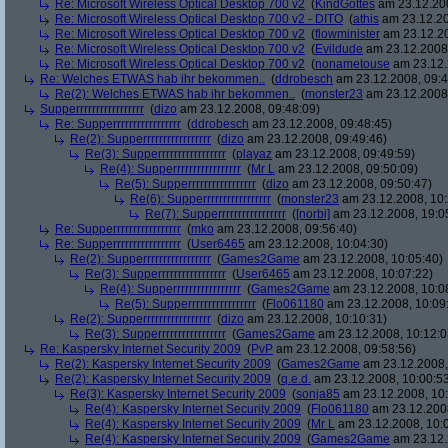
Re: Microsoft Wireless Optical Desktop 700 v2
(
KindGottes
am 23.12.200
Re: Microsoft Wireless Optical Desktop 700 v2 - DITO
(
athis
am 23.12.20
Re: Microsoft Wireless Optical Desktop 700 v2
(
flowminister
am 23.12.20
Re: Microsoft Wireless Optical Desktop 700 v2
(
Evildude
am 23.12.2008,
Re: Microsoft Wireless Optical Desktop 700 v2
(
nonametouse
am 23.12.
Re: Welches ETWAS hab ihr bekommen..
(
ddrobesch
am 23.12.2008, 09:4
Re(2): Welches ETWAS hab ihr bekommen..
(
monster23
am 23.12.2008,
Supperrrrrrrrrrrrrrrrr
(
dizo
am 23.12.2008, 09:48:09)
Re: Supperrrrrrrrrrrrrrrrr
(
ddrobesch
am 23.12.2008, 09:48:45)
Re(2): Supperrrrrrrrrrrrrrrrr
(
dizo
am 23.12.2008, 09:49:46)
Re(3): Supperrrrrrrrrrrrrrrrr
(
playaz
am 23.12.2008, 09:49:59)
Re(4): Supperrrrrrrrrrrrrrrrr
(
Mr L
am 23.12.2008, 09:50:09)
Re(5): Supperrrrrrrrrrrrrrrrr
(
dizo
am 23.12.2008, 09:50:47)
Re(6): Supperrrrrrrrrrrrrrrrr
(
monster23
am 23.12.2008, 10:
Re(7): Supperrrrrrrrrrrrrrrrr
(
[norbi]
am 23.12.2008, 19:0
Re: Supperrrrrrrrrrrrrrrrr
(
mko
am 23.12.2008, 09:56:40)
Re: Supperrrrrrrrrrrrrrrrr
(
User6465
am 23.12.2008, 10:04:30)
Re(2): Supperrrrrrrrrrrrrrrrr
(
Games2Game
am 23.12.2008, 10:05:40)
Re(3): Supperrrrrrrrrrrrrrrrr
(
User6465
am 23.12.2008, 10:07:22)
Re(4): Supperrrrrrrrrrrrrrrrr
(
Games2Game
am 23.12.2008, 10:0
Re(5): Supperrrrrrrrrrrrrrrrr
(
Flo061180
am 23.12.2008, 10:09
Re(2): Supperrrrrrrrrrrrrrrrr
(
dizo
am 23.12.2008, 10:10:31)
Re(3): Supperrrrrrrrrrrrrrrrr
(
Games2Game
am 23.12.2008, 10:12:0
Re: Kaspersky Internet Security 2009
(
PvP
am 23.12.2008, 09:58:56)
Re(2): Kaspersky Internet Security 2009
(
Games2Game
am 23.12.2008,
Re(2): Kaspersky Internet Security 2009
(
q.e.d.
am 23.12.2008, 10:00:5
Re(3): Kaspersky Internet Security 2009
(
sonja85
am 23.12.2008, 10:
Re(4): Kaspersky Internet Security 2009
(
Flo061180
am 23.12.2008
Re(4): Kaspersky Internet Security 2009
(
Mr L
am 23.12.2008, 10:
Re(4): Kaspersky Internet Security 2009
(
Games2Game
am 23.12.