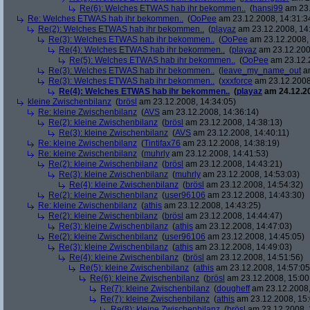
Re(6): Welches ETWAS hab ihr bekommen..
(
hansi99
am 23.
Re: Welches ETWAS hab ihr bekommen..
(
OoPee
am 23.12.2008, 14:31:3
Re(2): Welches ETWAS hab ihr bekommen..
(
playaz
am 23.12.2008, 14
Re(3): Welches ETWAS hab ihr bekommen..
(
OoPee
am 23.12.2008, 
Re(4): Welches ETWAS hab ihr bekommen..
(
playaz
am 23.12.200
Re(5): Welches ETWAS hab ihr bekommen..
(
OoPee
am 23.12.2
Re(3): Welches ETWAS hab ihr bekommen..
(
leave_my_name_out
am
Re(3): Welches ETWAS hab ihr bekommen..
(
xxxforce
am 23.12.2008
Re(4): Welches ETWAS hab ihr bekommen..
(
playaz
am 24.12.20
kleine Zwischenbilanz
(
brösl
am 23.12.2008, 14:34:05)
Re: kleine Zwischenbilanz
(
AVS
am 23.12.2008, 14:36:14)
Re(2): kleine Zwischenbilanz
(
brösl
am 23.12.2008, 14:38:13)
Re(3): kleine Zwischenbilanz
(
AVS
am 23.12.2008, 14:40:11)
Re: kleine Zwischenbilanz
(
Tintifax76
am 23.12.2008, 14:38:19)
Re: kleine Zwischenbilanz
(
muhrly
am 23.12.2008, 14:41:53)
Re(2): kleine Zwischenbilanz
(
brösl
am 23.12.2008, 14:43:21)
Re(3): kleine Zwischenbilanz
(
muhrly
am 23.12.2008, 14:53:03)
Re(4): kleine Zwischenbilanz
(
brösl
am 23.12.2008, 14:54:32)
Re(2): kleine Zwischenbilanz
(
user96106
am 23.12.2008, 14:43:30)
Re: kleine Zwischenbilanz
(
athis
am 23.12.2008, 14:43:25)
Re(2): kleine Zwischenbilanz
(
brösl
am 23.12.2008, 14:44:47)
Re(3): kleine Zwischenbilanz
(
athis
am 23.12.2008, 14:47:03)
Re(2): kleine Zwischenbilanz
(
user96106
am 23.12.2008, 14:45:05)
Re(3): kleine Zwischenbilanz
(
athis
am 23.12.2008, 14:49:03)
Re(4): kleine Zwischenbilanz
(
brösl
am 23.12.2008, 14:51:56)
Re(5): kleine Zwischenbilanz
(
athis
am 23.12.2008, 14:57:05
Re(6): kleine Zwischenbilanz
(
brösl
am 23.12.2008, 15:00
Re(7): kleine Zwischenbilanz
(
dougheff
am 23.12.2008,
Re(7): kleine Zwischenbilanz
(
athis
am 23.12.2008, 15:
Re(8): kleine Zwischenbilanz
(
brösl
am 23.12.2008, 