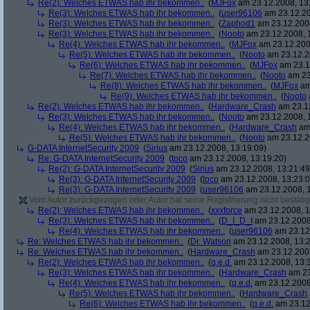
Re(2): Welches ETWAS hab ihr bekommen..
(
MJFox
am 23.12.2008, 13
Re(3): Welches ETWAS hab ihr bekommen..
(
user96106
am 23.12.20
Re(3): Welches ETWAS hab ihr bekommen..
(
Zaphod1
am 23.12.2008
Re(3): Welches ETWAS hab ihr bekommen..
(
Nooto
am 23.12.2008, 
Re(4): Welches ETWAS hab ihr bekommen..
(
MJFox
am 23.12.200
Re(5): Welches ETWAS hab ihr bekommen..
(
Nooto
am 23.12.2
Re(6): Welches ETWAS hab ihr bekommen..
(
MJFox
am 23.1
Re(7): Welches ETWAS hab ihr bekommen..
(
Nooto
am 23
Re(8): Welches ETWAS hab ihr bekommen..
(
MJFox
am
Re(9): Welches ETWAS hab ihr bekommen..
(
Nooto
Re(2): Welches ETWAS hab ihr bekommen..
(
Hardware_Crash
am 23.12
Re(3): Welches ETWAS hab ihr bekommen..
(
Nooto
am 23.12.2008, 
Re(4): Welches ETWAS hab ihr bekommen..
(
Hardware_Crash
am 
Re(5): Welches ETWAS hab ihr bekommen..
(
Nooto
am 23.12.2
G-DATA InternetSecurity 2009
(
Sirius
am 23.12.2008, 13:19:09)
Re: G-DATA InternetSecurity 2009
(
toco
am 23.12.2008, 13:19:20)
Re(2): G-DATA InternetSecurity 2009
(
Sirius
am 23.12.2008, 13:21:49
Re(3): G-DATA InternetSecurity 2009
(
toco
am 23.12.2008, 13:23:0
Re(3): G-DATA InternetSecurity 2009
(
user96106
am 23.12.2008, 1
Vom Autor zurückgezogen oder Autor hat seine Registrierung nicht bestätig
Re(2): Welches ETWAS hab ihr bekommen..
(
xxxforce
am 23.12.2008, 1
Re(3): Welches ETWAS hab ihr bekommen..
(
D_I_D_I
am 23.12.2008
Re(4): Welches ETWAS hab ihr bekommen..
(
user96106
am 23.12.
Re: Welches ETWAS hab ihr bekommen..
(
Dr. Watson
am 23.12.2008, 13:2
Re: Welches ETWAS hab ihr bekommen..
(
Hardware_Crash
am 23.12.2008
Re(2): Welches ETWAS hab ihr bekommen..
(
q.e.d.
am 23.12.2008, 13:
Re(3): Welches ETWAS hab ihr bekommen..
(
Hardware_Crash
am 23
Re(4): Welches ETWAS hab ihr bekommen..
(
q.e.d.
am 23.12.2008
Re(5): Welches ETWAS hab ihr bekommen..
(
Hardware_Crash
Re(6): Welches ETWAS hab ihr bekommen..
(
q.e.d.
am 23.12