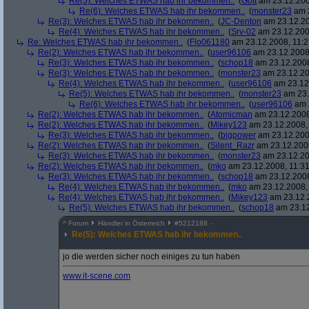
Re(5): Welches ETWAS hab ihr bekommen..
(
Gott
am 23.12.200
Re(6): Welches ETWAS hab ihr bekommen..
(
monster23
am 2
Re(3): Welches ETWAS hab ihr bekommen..
(
JC-Denton
am 23.12.20
Re(4): Welches ETWAS hab ihr bekommen..
(
Srv-02
am 23.12.2008
Re: Welches ETWAS hab ihr bekommen..
(
Flo061180
am 23.12.2008, 11:2
Re(2): Welches ETWAS hab ihr bekommen..
(
user96106
am 23.12.2008,
Re(3): Welches ETWAS hab ihr bekommen..
(
schop18
am 23.12.2008
Re(3): Welches ETWAS hab ihr bekommen..
(
monster23
am 23.12.20
Re(4): Welches ETWAS hab ihr bekommen..
(
user96106
am 23.12.
Re(5): Welches ETWAS hab ihr bekommen..
(
monster23
am 23.
Re(6): Welches ETWAS hab ihr bekommen..
(
user96106
am 2
Re(2): Welches ETWAS hab ihr bekommen..
(
Atomicman
am 23.12.2008
Re(2): Welches ETWAS hab ihr bekommen..
(
Mikey123
am 23.12.2008, 
Re(3): Welches ETWAS hab ihr bekommen..
(
bigpower
am 23.12.200
Re(2): Welches ETWAS hab ihr bekommen..
(
Silent_Razr
am 23.12.2008
Re(3): Welches ETWAS hab ihr bekommen..
(
monster23
am 23.12.20
Re(2): Welches ETWAS hab ihr bekommen..
(
mko
am 23.12.2008, 11:31
Re(3): Welches ETWAS hab ihr bekommen..
(
schop18
am 23.12.2008
Re(4): Welches ETWAS hab ihr bekommen..
(
mko
am 23.12.2008, 
Re(4): Welches ETWAS hab ihr bekommen..
(
Mikey123
am 23.12.2
Re(5): Welches ETWAS hab ihr bekommen..
(
schop18
am 23.12
^
Forum
Händler in Österreich
#
5212188
Re(5): Welches ETWAS hab ihr bekommen..
jo die werden sicher noch einiges zu tun haben
www.it-scene.com