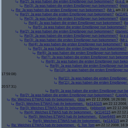
Re(2): Ja was haben die ersten Empfänger nun bekommen?
(
q.e.d.
a
Re(3): Ja was haben die ersten Empfänger nun bekommen?
(
mon
Re: Ja was haben die ersten Empfänger nun bekommen?
(
Mr L
am 22.1
Re(2): Ja was haben die ersten Empfänger nun bekommen?
(
w114/1
Re(3): Ja was haben die ersten Empfänger nun bekommen?
(
dani
Re(4): Ja was haben die ersten Empfänger nun bekommen?
(
b
Re(5): Ja was haben die ersten Empfänger nun bekommen?
Re(2): Ja was haben die ersten Empfänger nun bekommen?
(
danielc
Re(3): Ja was haben die ersten Empfänger nun bekommen?
(
q.e.d
Re(3): Ja was haben die ersten Empfänger nun bekommen?
(
Mr L
Re(4): Ja was haben die ersten Empfänger nun bekommen?
(
d
Re(5): Ja was haben die ersten Empfänger nun bekommen?
Re(6): Ja was haben die ersten Empfänger nun bekomme
Re(7): Ja was haben die ersten Empfänger nun beko
Re(8): Ja was haben die ersten Empfänger nun be
Re(9): Ja was haben die ersten Empfänger nun
Re(10): Ja was haben die ersten Empfänger 
17:59:08)
Re(11): Ja was haben die ersten Empfänge
Re(11): Ja was haben die ersten Empfänge
20:57:31)
Re(9): Ja was haben die ersten Empfänger nun
Re(2): Ja was haben die ersten Empfänger nun bekommen?
(
Lion[A
Re: Welches ETWAS hab ihr bekommen..
(
dizo
am 22.12.2008, 16:26:08)
Re(2): Welches ETWAS hab ihr bekommen..
(
w114/115
am 22.12.2008, 
Re(3): Welches ETWAS hab ihr bekommen..
(
gibberish
am 22.12.200
Re(4): Welches ETWAS hab ihr bekommen..
(
w114/115
am 22.12.2
Re(5): Welches ETWAS hab ihr bekommen..
(
User6465
am 22.1
Re(6): Welches ETWAS hab ihr bekommen..
(
w114/115
am 22
Re: Welches ETWAS hab ihr bekommen..
(
L.Ton Tom
am 22.12.2008, 16:3