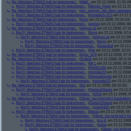
Re: Welches ETWAS hab ihr bekommen..
(
MikE_
am 22.12.2008, 21:55:29
Re(2): Welches ETWAS hab ihr bekommen..
(
Winnie_Pooh
am 22.12.20
Re: Welches ETWAS hab ihr bekommen..
(
der_spinner_mit_dem_weissen
Re(2): Welches ETWAS hab ihr bekommen..
(
hometech.v2.0
am 23.12.2
Re: Welches ETWAS hab ihr bekommen..
(
farmi
am 23.12.2008, 03:24:54)
Re(2): Welches ETWAS hab ihr bekommen..
(
andvol
am 23.12.2008, 08
Re: Welches ETWAS hab ihr bekommen..
(
ok4you-at
am 23.12.2008, 07:2
Re(2): Welches ETWAS hab ihr bekommen..
(
Noyx
am 23.12.2008, 07:4
Re(3): Welches ETWAS hab ihr bekommen..
(
ok4you-at
am 23.12.200
Re(4): Welches ETWAS hab ihr bekommen..
(
Noyx
am 23.12.2008,
Re(4): Welches ETWAS hab ihr bekommen..
(
Superfast
am 23.12.2
Re(2): Welches ETWAS hab ihr bekommen..
(
Flip
am 23.12.2008, 10:31
Re: Welches ETWAS hab ihr bekommen..
(
bono_d70
am 23.12.2008, 07:2
Re: Welches ETWAS hab ihr bekommen..
(
Dr.Betz
am 23.12.2008, 08:11:0
Re(2): Welches ETWAS hab ihr bekommen..
(
Mr L
am 23.12.2008, 08:11
Re(2): Welches ETWAS hab ihr bekommen..
(
Flo061180
am 23.12.2008,
Re(2): Welches ETWAS hab ihr bekommen..
(
monster23
am 23.12.2008,
Re(2): Welches ETWAS hab ihr bekommen..
(
Desolationrob
am 23.12.20
Re(3): Welches ETWAS hab ihr bekommen..
(
monster23
am 23.12.20
Re: Welches ETWAS hab ihr bekommen..
(
td1
am 23.12.2008, 08:18:35)
Re(2): Welches ETWAS hab ihr bekommen..
(
Games2Game
am 23.12.2
Re(3): Welches ETWAS hab ihr bekommen..
(
OSSI
am 23.12.2008, 0
Re: Welches ETWAS hab ihr bekommen..
(
Oliver_nur echt mit 2 Kastratern
Re(2): Welches ETWAS hab ihr bekommen..
(
Games2Game
am 23.12.2
Re(3): Welches ETWAS hab ihr bekommen..
(
User6465
am 23.12.200
Re(2): Welches ETWAS hab ihr bekommen..
(
Marax
am 23.12.2008, 08:
Re(3): Welches ETWAS hab ihr bekommen..
(
Oliver_nur echt mit 2 K
Re(4): Welches ETWAS hab ihr bekommen..
(
q.e.d.
am 23.12.2008
Re(4): Welches ETWAS hab ihr bekommen..
(
hariw
am 23.12.2008
Re(5): Welches ETWAS hab ihr bekommen..
(
Oliver_nur echt mi