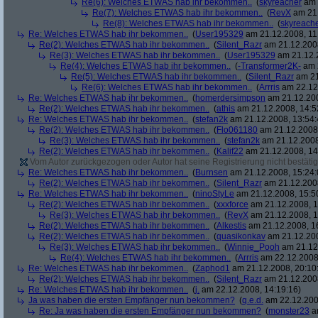
Re(6): Welches ETWAS hab ihr bekommen..
(
skyreacher
am 
Re(7): Welches ETWAS hab ihr bekommen..
(
RevX
am 21.
Re(8): Welches ETWAS hab ihr bekommen..
(
skyreach
Re: Welches ETWAS hab ihr bekommen..
(
User195329
am 21.12.2008, 11
Re(2): Welches ETWAS hab ihr bekommen..
(
Silent_Razr
am 21.12.2008
Re(3): Welches ETWAS hab ihr bekommen..
(
User195329
am 21.12.2
Re(4): Welches ETWAS hab ihr bekommen..
(
-Transformer2K-
am 2
Re(5): Welches ETWAS hab ihr bekommen..
(
Silent_Razr
am 21
Re(6): Welches ETWAS hab ihr bekommen..
(
Arrris
am 22.12.
Re: Welches ETWAS hab ihr bekommen..
(
homerdersimpson
am 21.12.200
Re(2): Welches ETWAS hab ihr bekommen..
(
athis
am 21.12.2008, 14:5
Re: Welches ETWAS hab ihr bekommen..
(
stefan2k
am 21.12.2008, 13:54:
Re(2): Welches ETWAS hab ihr bekommen..
(
Flo061180
am 21.12.2008,
Re(3): Welches ETWAS hab ihr bekommen..
(
stefan2k
am 21.12.2008
Re(2): Welches ETWAS hab ihr bekommen..
(
Kalif22
am 21.12.2008, 14
Vom Autor zurückgezogen oder Autor hat seine Registrierung nicht bestätig
Re: Welches ETWAS hab ihr bekommen..
(
Burnsen
am 21.12.2008, 15:24:
Re(2): Welches ETWAS hab ihr bekommen..
(
Silent_Razr
am 21.12.2008
Re: Welches ETWAS hab ihr bekommen..
(
ninoStyLe
am 21.12.2008, 15:5
Re(2): Welches ETWAS hab ihr bekommen..
(
xxxforce
am 21.12.2008, 1
Re(3): Welches ETWAS hab ihr bekommen..
(
RevX
am 21.12.2008, 1
Re(2): Welches ETWAS hab ihr bekommen..
(
Alkestis
am 21.12.2008, 1
Re(2): Welches ETWAS hab ihr bekommen..
(
quasikonkav
am 21.12.200
Re(3): Welches ETWAS hab ihr bekommen..
(
Winnie_Pooh
am 21.12.
Re(4): Welches ETWAS hab ihr bekommen..
(
Arrris
am 22.12.2008,
Re: Welches ETWAS hab ihr bekommen..
(
Zaphod1
am 21.12.2008, 20:10
Re(2): Welches ETWAS hab ihr bekommen..
(
Silent_Razr
am 21.12.2008
Re: Welches ETWAS hab ihr bekommen..
(
j.
am 22.12.2008, 14:19:16)
Ja was haben die ersten Empfänger nun bekommen?
(
q.e.d.
am 22.12.200
Re: Ja was haben die ersten Empfänger nun bekommen?
(
monster23
am