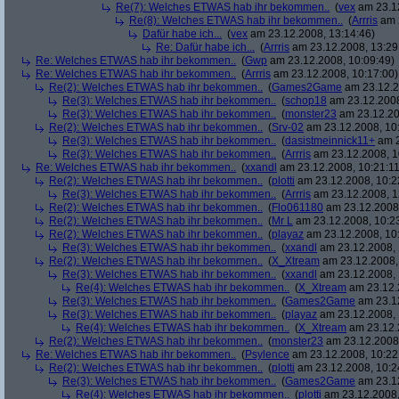
Re(7): Welches ETWAS hab ihr bekommen..
(
vex
am 23.12
Re(8): Welches ETWAS hab ihr bekommen..
(
Arrris
am 2
Dafür habe ich...
(
vex
am 23.12.2008, 13:14:46)
Re: Dafür habe ich...
(
Arrris
am 23.12.2008, 13:29
Re: Welches ETWAS hab ihr bekommen..
(
Gwp
am 23.12.2008, 10:09:49)
Re: Welches ETWAS hab ihr bekommen..
(
Arrris
am 23.12.2008, 10:17:00)
Re(2): Welches ETWAS hab ihr bekommen..
(
Games2Game
am 23.12.2
Re(3): Welches ETWAS hab ihr bekommen..
(
schop18
am 23.12.2008
Re(3): Welches ETWAS hab ihr bekommen..
(
monster23
am 23.12.20
Re(2): Welches ETWAS hab ihr bekommen..
(
Srv-02
am 23.12.2008, 10
Re(3): Welches ETWAS hab ihr bekommen..
(
dasistmeinnick11+
am 2
Re(3): Welches ETWAS hab ihr bekommen..
(
Arrris
am 23.12.2008, 1
Re: Welches ETWAS hab ihr bekommen..
(
xxandl
am 23.12.2008, 10:21:11
Re(2): Welches ETWAS hab ihr bekommen..
(
plotti
am 23.12.2008, 10:2
Re(3): Welches ETWAS hab ihr bekommen..
(
Arrris
am 23.12.2008, 1
Re(2): Welches ETWAS hab ihr bekommen..
(
Flo061180
am 23.12.2008,
Re(2): Welches ETWAS hab ihr bekommen..
(
Mr L
am 23.12.2008, 10:2
Re(2): Welches ETWAS hab ihr bekommen..
(
playaz
am 23.12.2008, 10
Re(3): Welches ETWAS hab ihr bekommen..
(
xxandl
am 23.12.2008, 
Re(2): Welches ETWAS hab ihr bekommen..
(
X_Xtream
am 23.12.2008,
Re(3): Welches ETWAS hab ihr bekommen..
(
xxandl
am 23.12.2008, 
Re(4): Welches ETWAS hab ihr bekommen..
(
X_Xtream
am 23.12.
Re(3): Welches ETWAS hab ihr bekommen..
(
Games2Game
am 23.12
Re(3): Welches ETWAS hab ihr bekommen..
(
playaz
am 23.12.2008, 
Re(4): Welches ETWAS hab ihr bekommen..
(
X_Xtream
am 23.12.
Re(2): Welches ETWAS hab ihr bekommen..
(
monster23
am 23.12.2008,
Re: Welches ETWAS hab ihr bekommen..
(
Psylence
am 23.12.2008, 10:22
Re(2): Welches ETWAS hab ihr bekommen..
(
plotti
am 23.12.2008, 10:2
Re(3): Welches ETWAS hab ihr bekommen..
(
Games2Game
am 23.12
Re(4): Welches ETWAS hab ihr bekommen..
(
plotti
am 23.12.2008,