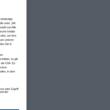
eindeutige
ie unter „Wir
wahl von Alle
anche Inhalte
rufen, um Ihre
n am unteren
den Sie in
nes
tteln, so gilt
n die USA. Es
wecken
ellen, in dem
von oder Zugriff
und der