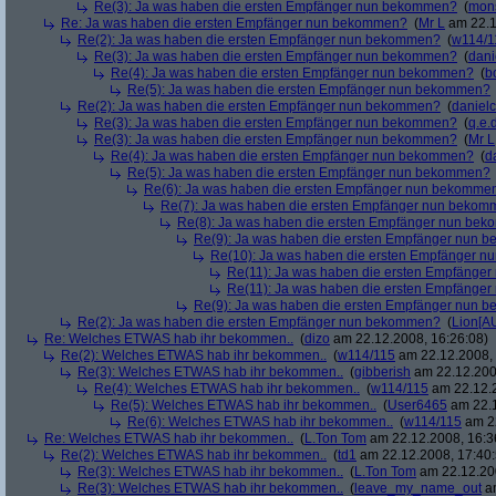
Re(3): Ja was haben die ersten Empfänger nun bekommen?
(
mon
Re: Ja was haben die ersten Empfänger nun bekommen?
(
Mr L
am 22.1
Re(2): Ja was haben die ersten Empfänger nun bekommen?
(
w114/1
Re(3): Ja was haben die ersten Empfänger nun bekommen?
(
dani
Re(4): Ja was haben die ersten Empfänger nun bekommen?
(
b
Re(5): Ja was haben die ersten Empfänger nun bekommen?
Re(2): Ja was haben die ersten Empfänger nun bekommen?
(
danielc
Re(3): Ja was haben die ersten Empfänger nun bekommen?
(
q.e.d
Re(3): Ja was haben die ersten Empfänger nun bekommen?
(
Mr L
Re(4): Ja was haben die ersten Empfänger nun bekommen?
(
d
Re(5): Ja was haben die ersten Empfänger nun bekommen?
Re(6): Ja was haben die ersten Empfänger nun bekomme
Re(7): Ja was haben die ersten Empfänger nun beko
Re(8): Ja was haben die ersten Empfänger nun be
Re(9): Ja was haben die ersten Empfänger nun
Re(10): Ja was haben die ersten Empfänger 
Re(11): Ja was haben die ersten Empfänge
Re(11): Ja was haben die ersten Empfänge
Re(9): Ja was haben die ersten Empfänger nun
Re(2): Ja was haben die ersten Empfänger nun bekommen?
(
Lion[A
Re: Welches ETWAS hab ihr bekommen..
(
dizo
am 22.12.2008, 16:26:08)
Re(2): Welches ETWAS hab ihr bekommen..
(
w114/115
am 22.12.2008, 
Re(3): Welches ETWAS hab ihr bekommen..
(
gibberish
am 22.12.200
Re(4): Welches ETWAS hab ihr bekommen..
(
w114/115
am 22.12.2
Re(5): Welches ETWAS hab ihr bekommen..
(
User6465
am 22.1
Re(6): Welches ETWAS hab ihr bekommen..
(
w114/115
am 22
Re: Welches ETWAS hab ihr bekommen..
(
L.Ton Tom
am 22.12.2008, 16:3
Re(2): Welches ETWAS hab ihr bekommen..
(
td1
am 22.12.2008, 17:40:
Re(3): Welches ETWAS hab ihr bekommen..
(
L.Ton Tom
am 22.12.200
Re(3): Welches ETWAS hab ihr bekommen..
(
leave_my_name_out
am