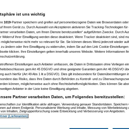
___________________
atsphäre ist uns wichtig
ere
1019
-Partner speichern und greifen auf personenbezogene Daten wie Browserdaten oder 
f Ihrem Gerät zu. Durch Auswahl von Akzeptieren aktivieren Sie Tracking-Technologien für d
artner verarbeiten Daten, um Ihnen Dienste bereitzustellen“ aufgeführten Zwecke. Durch Aus
 Widerruf Ihrer Einwilligung werden diese deaktiviert. Wenn Tracker deaktiviert sind, sind m
 möglicherweise nicht mehr so relevant für Sie. Sie können dieses Menü jederzeit wieder auf
 zu ändern oder Ihre Einwilligung zu widerrufen, indem Sie auf den Link Cookie-Einstellunge
, 11:32:52)
eite klicken. Ihre Einstellungen gelten innerhalb unseres Website. Weitere Informationen fin
, 11:35:10)
nschutzerklärung.
.12.2008, 11:37:53)
etroffenen Einstellungen auch Anbieter umfassen, die Daten in Drittstaaten ohne Vorliegen ei
2008, 12:40:07)
am 21.12.2008, 12:43:46)
itsbeschlusses gem Art 45 DSGVO und ohne geeignete Garantien gem Art 46 DSGVO übermi
1.12.2008, 12:46:42)
gung auch hierfür (Art 49 Abs 1 lit a DSGVO). Dies gilt insbesondere für Datenübermittlungen i
 21.12.2008, 12:48:51)
esondere das Risiko, dass Ihre Daten durch Behörden zu Kontroll- und zu Überwachungsz
er
am 21.12.2008, 15:29:14)
werden können, möglicherweise auch ohne Rechtsbehelfsmöglichkeiten. Dies können Sie abst
rash
am 21.12.2008, 12:49:41)
eweiligen Anbieter in der Liste keine Einwilligung abgeben.
er
am 21.12.2008, 12:59:58)
.0
am 22.12.2008, 19:52:16)
nsere Partner verarbeiten Daten, um Folgendes bereitzustellen:
er
am 22.12.2008, 20:38:25)
Pooh
am 22.12.2008, 20:56:19)
enschaften zur Identifikation aktiv abfragen. Verwendung genauer Standortdaten. Speichern 
ionen auf einem Endgerät. Personalisierte Werbung und Inhalte, Messung von Werbeleistung 
are_Crash
am 22.12.2008, 21:01:14)
von Inhalten, Zielgruppenforschung sowie Entwicklung und Verbesserung von Angeboten.
nnie_Pooh
am 22.12.2008, 21:06:19)
rtner (Lieferanten)
Hardware_Crash
am 22.12.2008, 21:26:38)
.
(
Winnie_Pooh
am 22.12.2008, 21:38:05)
en..
(
Hardware_Crash
am 22.12.2008, 21:40:27)