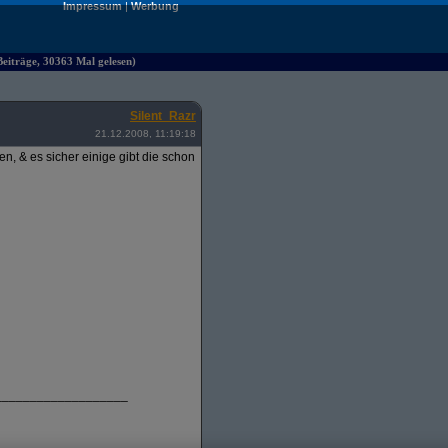
Impressum
|
Werbung
iträge, 30363 Mal gelesen)
Silent_Razr
21.12.2008, 11:19:18
, & es sicher einige gibt die schon
___________________