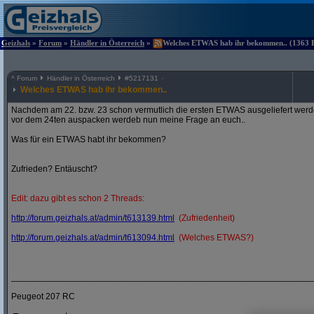
Geizhals
»
Forum
»
Händler in Österreich
»
Welches ETWAS hab ihr bekommen.. (1363 Be
^
Forum
Händler in Österreich
#
5217131
Welches ETWAS hab ihr bekommen..
Nachdem am 22. bzw. 23 schon vermutlich die ersten ETWAS ausgeliefert werden
vor dem 24ten auspacken werdeb nun meine Frage an euch..
Was für ein ETWAS habt ihr bekommen?
Zufrieden? Entäuscht?
Edit: dazu gibt es schon 2 Threads:
http:/
/
forum.geizhals.at/
admin/
t613139.html
(Zufriedenheit)
http:/
/
forum.geizhals.at/
admin/
t613094.html
(Welches ETWAS?)
_____________________________________________________________
Peugeot 207 RC