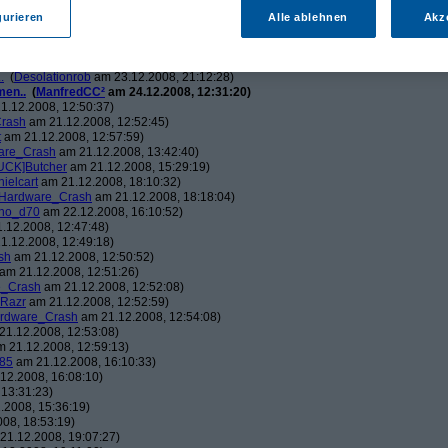
ch.v2.0
am 23.12.2008, 01:58:09)
ris
am 23.12.2008, 08:25:26)
gurieren
Alle ablehnen
Akz
solationrob
am 23.12.2008, 11:27:14)
monster23
am 23.12.2008, 12:01:47)
hometech.v2.0
am 23.12.2008, 15:53:58)
.
(
Desolationrob
am 23.12.2008, 21:12:28)
men..
(
ManfredCC²
am 24.12.2008, 12:31:20)
1.12.2008, 12:50:37)
rash
am 21.12.2008, 12:52:45)
t
am 21.12.2008, 12:57:59)
are_Crash
am 21.12.2008, 13:42:40)
UCK]Butcher
am 21.12.2008, 15:29:19)
nielcart
am 21.12.2008, 18:10:32)
Hardware_Crash
am 21.12.2008, 18:18:04)
no_d70
am 22.12.2008, 16:10:52)
.12.2008, 12:47:48)
1.12.2008, 12:49:18)
sh
am 21.12.2008, 12:50:52)
am 21.12.2008, 12:51:26)
e_Crash
am 21.12.2008, 12:52:08)
_Razr
am 21.12.2008, 12:52:59)
rdware_Crash
am 21.12.2008, 12:54:08)
1.12.2008, 12:53:08)
 21.12.2008, 12:59:13)
85
am 21.12.2008, 16:10:33)
12.2008, 16:08:10)
13:31:23)
.2008, 15:36:19)
08, 18:53:19)
21.12.2008, 19:07:27)