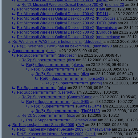
Re: Microsoft Wireless Optical Desktop 700 v2
(
playaz
am 23.12.2008, 0
Re(2): Microsoft Wireless Optical Desktop 700 v2
(
monster23
am 23.1
Re: Microsoft Wireless Optical Desktop 700 v2
(
Harti
am 23.12.2008, 09
Re: Microsoft Wireless Optical Desktop 700 v2
(
DD111
am 23.12.2008, 0
Re: Microsoft Wireless Optical Desktop 700 v2
(
KindGottes
am 23.12.200
Re: Microsoft Wireless Optical Desktop 700 v2 - DITO
(
athis
am 23.12.20
Re: Microsoft Wireless Optical Desktop 700 v2
(
flowminister
am 23.12.20
Re: Microsoft Wireless Optical Desktop 700 v2
(
Evildude
am 23.12.2008,
Re: Microsoft Wireless Optical Desktop 700 v2
(
nonametouse
am 23.12.
Re: Welches ETWAS hab ihr bekommen..
(
ddrobesch
am 23.12.2008, 09:4
Re(2): Welches ETWAS hab ihr bekommen..
(
monster23
am 23.12.2008,
Supperrrrrrrrrrrrrrrrr
(
dizo
am 23.12.2008, 09:48:09)
Re: Supperrrrrrrrrrrrrrrrr
(
ddrobesch
am 23.12.2008, 09:48:45)
Re(2): Supperrrrrrrrrrrrrrrrr
(
dizo
am 23.12.2008, 09:49:46)
Re(3): Supperrrrrrrrrrrrrrrrr
(
playaz
am 23.12.2008, 09:49:59)
Re(4): Supperrrrrrrrrrrrrrrrr
(
Mr L
am 23.12.2008, 09:50:09)
Re(5): Supperrrrrrrrrrrrrrrrr
(
dizo
am 23.12.2008, 09:50:47)
Re(6): Supperrrrrrrrrrrrrrrrr
(
monster23
am 23.12.2008, 10:
Re(7): Supperrrrrrrrrrrrrrrrr
(
[norbi]
am 23.12.2008, 19:0
Re: Supperrrrrrrrrrrrrrrrr
(
mko
am 23.12.2008, 09:56:40)
Re: Supperrrrrrrrrrrrrrrrr
(
User6465
am 23.12.2008, 10:04:30)
Re(2): Supperrrrrrrrrrrrrrrrr
(
Games2Game
am 23.12.2008, 10:05:40)
Re(3): Supperrrrrrrrrrrrrrrrr
(
User6465
am 23.12.2008, 10:07:22)
Re(4): Supperrrrrrrrrrrrrrrrr
(
Games2Game
am 23.12.2008, 10:0
Re(5): Supperrrrrrrrrrrrrrrrr
(
Flo061180
am 23.12.2008, 10:09
Re(2): Supperrrrrrrrrrrrrrrrr
(
dizo
am 23.12.2008, 10:10:31)
Re(3): Supperrrrrrrrrrrrrrrrr
(
Games2Game
am 23.12.2008, 10:12:0
Re: Kaspersky Internet Security 2009
(
PvP
am 23.12.2008, 09:58:56)
Re(2): Kaspersky Internet Security 2009
(
Games2Game
am 23.12.2008,
Re(2): Kaspersky Internet Security 2009
(
q.e.d.
am 23.12.2008, 10:00:5