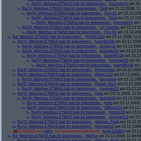
Re(5): Welches ETWAS hab ihr bekommen..
(
monster23
am 23.
Re(3): Welches ETWAS hab ihr bekommen..
(
Gott
am 23.12.2008, 11
Re(4): Welches ETWAS hab ihr bekommen..
(
Srv-02
am 23.12.2008
Re(5): Welches ETWAS hab ihr bekommen..
(
Gott
am 23.12.200
Re(6): Welches ETWAS hab ihr bekommen..
(
monster23
am 2
Re(3): Welches ETWAS hab ihr bekommen..
(
JC-Denton
am 23.12.20
Re(4): Welches ETWAS hab ihr bekommen..
(
Srv-02
am 23.12.2008
Re: Welches ETWAS hab ihr bekommen..
(
Flo061180
am 23.12.2008, 11:2
Re(2): Welches ETWAS hab ihr bekommen..
(
user96106
am 23.12.2008,
Re(3): Welches ETWAS hab ihr bekommen..
(
schop18
am 23.12.2008
Re(3): Welches ETWAS hab ihr bekommen..
(
monster23
am 23.12.20
Re(4): Welches ETWAS hab ihr bekommen..
(
user96106
am 23.12.
Re(5): Welches ETWAS hab ihr bekommen..
(
monster23
am 23.
Re(6): Welches ETWAS hab ihr bekommen..
(
user96106
am 2
Re(2): Welches ETWAS hab ihr bekommen..
(
Atomicman
am 23.12.2008
Re(2): Welches ETWAS hab ihr bekommen..
(
Mikey123
am 23.12.2008, 
Re(3): Welches ETWAS hab ihr bekommen..
(
bigpower
am 23.12.200
Re(2): Welches ETWAS hab ihr bekommen..
(
Silent_Razr
am 23.12.2008
Re(3): Welches ETWAS hab ihr bekommen..
(
monster23
am 23.12.20
Re(2): Welches ETWAS hab ihr bekommen..
(
mko
am 23.12.2008, 11:31
Re(3): Welches ETWAS hab ihr bekommen..
(
schop18
am 23.12.2008
Re(4): Welches ETWAS hab ihr bekommen..
(
mko
am 23.12.2008, 
Re(4): Welches ETWAS hab ihr bekommen..
(
Mikey123
am 23.12.2
Re(5): Welches ETWAS hab ihr bekommen..
(
schop18
am 23.12
Re(5): Welches ETWAS hab ihr bekommen..
(
monster23
am 23.
Re(2): Welches ETWAS hab ihr bekommen..
(
Winnie_Pooh
am 23.12.20
Re(2): Welches ETWAS hab ihr bekommen..
(
monster23
am 23.12.2008,
PLONKED von
mtths
: auf userwunsch geloescht
(
User128884
am 23.12
Re: Welches ETWAS hab ihr bekommen..
(
MJFox
am 23.12.2008, 11:36:54
Re(2): Welches ETWAS hab ihr bekommen..
(
Winnie_Pooh
am 23.12.20