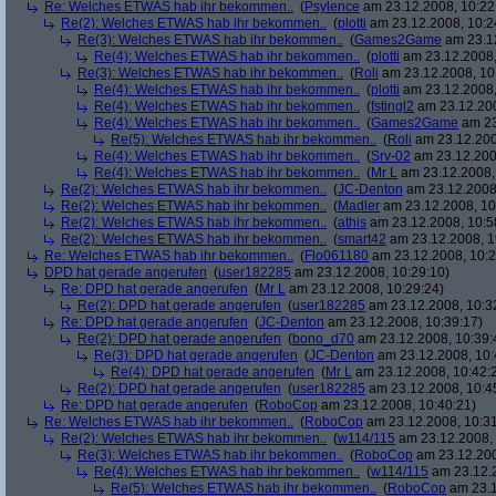
Re: Welches ETWAS hab ihr bekommen..
(
Psylence
am 23.12.2008, 10:22
Re(2): Welches ETWAS hab ihr bekommen..
(
plotti
am 23.12.2008, 10:2
Re(3): Welches ETWAS hab ihr bekommen..
(
Games2Game
am 23.12
Re(4): Welches ETWAS hab ihr bekommen..
(
plotti
am 23.12.2008,
Re(3): Welches ETWAS hab ihr bekommen..
(
Roli
am 23.12.2008, 10
Re(4): Welches ETWAS hab ihr bekommen..
(
plotti
am 23.12.2008,
Re(4): Welches ETWAS hab ihr bekommen..
(
fstingl2
am 23.12.200
Re(4): Welches ETWAS hab ihr bekommen..
(
Games2Game
am 23
Re(5): Welches ETWAS hab ihr bekommen..
(
Roli
am 23.12.200
Re(4): Welches ETWAS hab ihr bekommen..
(
Srv-02
am 23.12.200
Re(4): Welches ETWAS hab ihr bekommen..
(
Mr L
am 23.12.2008,
Re(2): Welches ETWAS hab ihr bekommen..
(
JC-Denton
am 23.12.2008,
Re(2): Welches ETWAS hab ihr bekommen..
(
Madler
am 23.12.2008, 10
Re(2): Welches ETWAS hab ihr bekommen..
(
athis
am 23.12.2008, 10:5
Re(2): Welches ETWAS hab ihr bekommen..
(
smart42
am 23.12.2008, 1
Re: Welches ETWAS hab ihr bekommen..
(
Flo061180
am 23.12.2008, 10:2
DPD hat gerade angerufen
(
user182285
am 23.12.2008, 10:29:10)
Re: DPD hat gerade angerufen
(
Mr L
am 23.12.2008, 10:29:24)
Re(2): DPD hat gerade angerufen
(
user182285
am 23.12.2008, 10:3
Re: DPD hat gerade angerufen
(
JC-Denton
am 23.12.2008, 10:39:17)
Re(2): DPD hat gerade angerufen
(
bono_d70
am 23.12.2008, 10:39:
Re(3): DPD hat gerade angerufen
(
JC-Denton
am 23.12.2008, 10:
Re(4): DPD hat gerade angerufen
(
Mr L
am 23.12.2008, 10:42:
Re(2): DPD hat gerade angerufen
(
user182285
am 23.12.2008, 10:4
Re: DPD hat gerade angerufen
(
RoboCop
am 23.12.2008, 10:40:21)
Re: Welches ETWAS hab ihr bekommen..
(
RoboCop
am 23.12.2008, 10:31
Re(2): Welches ETWAS hab ihr bekommen..
(
w114/115
am 23.12.2008, 
Re(3): Welches ETWAS hab ihr bekommen..
(
RoboCop
am 23.12.200
Re(4): Welches ETWAS hab ihr bekommen..
(
w114/115
am 23.12.2
Re(5): Welches ETWAS hab ihr bekommen..
(
RoboCop
am 23.1