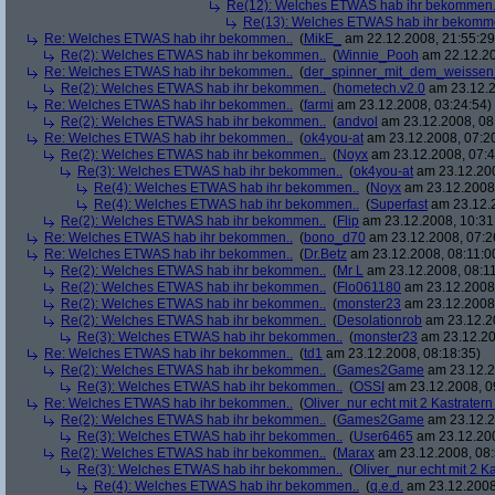
Re(12): Welches ETWAS hab ihr bekommen.
Re(13): Welches ETWAS hab ihr bekomm
Re: Welches ETWAS hab ihr bekommen..
(
MikE_
am 22.12.2008, 21:55:29
Re(2): Welches ETWAS hab ihr bekommen..
(
Winnie_Pooh
am 22.12.20
Re: Welches ETWAS hab ihr bekommen..
(
der_spinner_mit_dem_weissen
Re(2): Welches ETWAS hab ihr bekommen..
(
hometech.v2.0
am 23.12.2
Re: Welches ETWAS hab ihr bekommen..
(
farmi
am 23.12.2008, 03:24:54)
Re(2): Welches ETWAS hab ihr bekommen..
(
andvol
am 23.12.2008, 08
Re: Welches ETWAS hab ihr bekommen..
(
ok4you-at
am 23.12.2008, 07:2
Re(2): Welches ETWAS hab ihr bekommen..
(
Noyx
am 23.12.2008, 07:4
Re(3): Welches ETWAS hab ihr bekommen..
(
ok4you-at
am 23.12.200
Re(4): Welches ETWAS hab ihr bekommen..
(
Noyx
am 23.12.2008,
Re(4): Welches ETWAS hab ihr bekommen..
(
Superfast
am 23.12.2
Re(2): Welches ETWAS hab ihr bekommen..
(
Flip
am 23.12.2008, 10:31
Re: Welches ETWAS hab ihr bekommen..
(
bono_d70
am 23.12.2008, 07:2
Re: Welches ETWAS hab ihr bekommen..
(
Dr.Betz
am 23.12.2008, 08:11:0
Re(2): Welches ETWAS hab ihr bekommen..
(
Mr L
am 23.12.2008, 08:11
Re(2): Welches ETWAS hab ihr bekommen..
(
Flo061180
am 23.12.2008,
Re(2): Welches ETWAS hab ihr bekommen..
(
monster23
am 23.12.2008,
Re(2): Welches ETWAS hab ihr bekommen..
(
Desolationrob
am 23.12.20
Re(3): Welches ETWAS hab ihr bekommen..
(
monster23
am 23.12.20
Re: Welches ETWAS hab ihr bekommen..
(
td1
am 23.12.2008, 08:18:35)
Re(2): Welches ETWAS hab ihr bekommen..
(
Games2Game
am 23.12.2
Re(3): Welches ETWAS hab ihr bekommen..
(
OSSI
am 23.12.2008, 0
Re: Welches ETWAS hab ihr bekommen..
(
Oliver_nur echt mit 2 Kastratern
Re(2): Welches ETWAS hab ihr bekommen..
(
Games2Game
am 23.12.2
Re(3): Welches ETWAS hab ihr bekommen..
(
User6465
am 23.12.200
Re(2): Welches ETWAS hab ihr bekommen..
(
Marax
am 23.12.2008, 08:
Re(3): Welches ETWAS hab ihr bekommen..
(
Oliver_nur echt mit 2 K
Re(4): Welches ETWAS hab ihr bekommen..
(
q.e.d.
am 23.12.2008