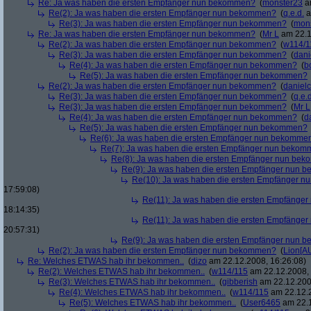
Re: Ja was haben die ersten Empfänger nun bekommen?
(
monster23
am
Re(2): Ja was haben die ersten Empfänger nun bekommen?
(
q.e.d.
a
Re(3): Ja was haben die ersten Empfänger nun bekommen?
(
mon
Re: Ja was haben die ersten Empfänger nun bekommen?
(
Mr L
am 22.1
Re(2): Ja was haben die ersten Empfänger nun bekommen?
(
w114/1
Re(3): Ja was haben die ersten Empfänger nun bekommen?
(
dani
Re(4): Ja was haben die ersten Empfänger nun bekommen?
(
b
Re(5): Ja was haben die ersten Empfänger nun bekommen?
Re(2): Ja was haben die ersten Empfänger nun bekommen?
(
danielc
Re(3): Ja was haben die ersten Empfänger nun bekommen?
(
q.e.d
Re(3): Ja was haben die ersten Empfänger nun bekommen?
(
Mr L
Re(4): Ja was haben die ersten Empfänger nun bekommen?
(
d
Re(5): Ja was haben die ersten Empfänger nun bekommen?
Re(6): Ja was haben die ersten Empfänger nun bekomme
Re(7): Ja was haben die ersten Empfänger nun beko
Re(8): Ja was haben die ersten Empfänger nun be
Re(9): Ja was haben die ersten Empfänger nun
Re(10): Ja was haben die ersten Empfänger 
17:59:08)
Re(11): Ja was haben die ersten Empfänge
18:14:35)
Re(11): Ja was haben die ersten Empfänge
20:57:31)
Re(9): Ja was haben die ersten Empfänger nun
Re(2): Ja was haben die ersten Empfänger nun bekommen?
(
Lion[A
Re: Welches ETWAS hab ihr bekommen..
(
dizo
am 22.12.2008, 16:26:08)
Re(2): Welches ETWAS hab ihr bekommen..
(
w114/115
am 22.12.2008, 
Re(3): Welches ETWAS hab ihr bekommen..
(
gibberish
am 22.12.200
Re(4): Welches ETWAS hab ihr bekommen..
(
w114/115
am 22.12.2
Re(5): Welches ETWAS hab ihr bekommen..
(
User6465
am 22.1