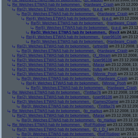
Re: Welches ETWAS hab ihr bekommen..
(
Dr. Watson
am 23.12.2008, 13:2
Re: Welches ETWAS hab ihr bekommen..
(
Hardware_Crash
am 23.12.2008
Re(2): Welches ETWAS hab ihr bekommen..
(
q.e.d.
am 23.12.2008, 13:
Re(3): Welches ETWAS hab ihr bekommen..
(
Hardware_Crash
am 23
Re(4): Welches ETWAS hab ihr bekommen..
(
q.e.d.
am 23.12.2008
Re(5): Welches ETWAS hab ihr bekommen..
(
Hardware_Crash
Re(6): Welches ETWAS hab ihr bekommen..
(
q.e.d.
am 23.12
Re(5): Welches ETWAS hab ihr bekommen..
(
RevX
am 24.12.
Re(4): Welches ETWAS hab ihr bekommen..
(
user96106
am 23.12.
Re(5): Welches ETWAS hab ihr bekommen..
(
Hardware_Crash
Re(2): Welches ETWAS hab ihr bekommen..
(
artner88
am 23.12.2008, 1
Re(3): Welches ETWAS hab ihr bekommen..
(
Hardware_Crash
am 23
Re(2): Welches ETWAS hab ihr bekommen..
(
X_Xtream
am 23.12.2008,
Re(2): Welches ETWAS hab ihr bekommen..
(
user96106
am 23.12.2008,
Re(2): Welches ETWAS hab ihr bekommen..
(
Marax
am 23.12.2008, 13:
Re(2): Welches ETWAS hab ihr bekommen..
(
rufus
am 23.12.2008, 13:3
Re(2): Welches ETWAS hab ihr bekommen..
(
Winnie_Pooh
am 23.12.20
Re(3): Welches ETWAS hab ihr bekommen..
(
Hardware_Crash
am 23
Re(4): Welches ETWAS hab ihr bekommen..
(
Winnie_Pooh
am 23.
Re(5): Welches ETWAS hab ihr bekommen..
(
Hardware_Crash
Re: Welches ETWAS hab ihr bekommen..
(
Tintifax76
am 23.12.2008, 13:35
Re(2): Welches ETWAS hab ihr bekommen..
(
user96106
am 23.12.2008,
Re(2): Welches ETWAS hab ihr bekommen..
(
Games2Game
am 23.12.2
Re(3): Welches ETWAS hab ihr bekommen..
(
Tintifax76
am 23.12.200
Re: Welches ETWAS hab ihr bekommen..
(
to_markus
am 23.12.2008, 13:3
Re(2): Welches ETWAS hab ihr bekommen..
(
Marax
am 23.12.2008, 13:
Re(3): Welches ETWAS hab ihr bekommen..
(
to_markus
am 23.12.20
Re: Welches ETWAS hab ihr bekommen..
(
Rolf Rüdiger
am 23.12.2008, 13
Re(2): Welches ETWAS hab ihr bekommen..
(
D_I_D_I
am 23.12.2008, 1
Re(3): Welches ETWAS hab ihr bekommen..
(
Rolf Rüdiger
am 23.12.