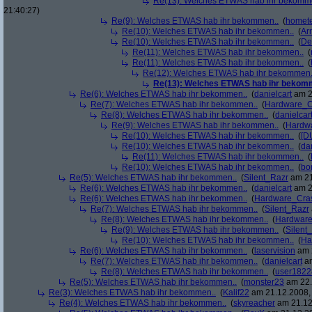
Re(13): Welches ETWAS hab ihr bekomm
21:40:27)
Re(9): Welches ETWAS hab ihr bekommen..
(
homete
Re(10): Welches ETWAS hab ihr bekommen..
(
Arr
Re(10): Welches ETWAS hab ihr bekommen..
(
De
Re(11): Welches ETWAS hab ihr bekommen..
(
Re(11): Welches ETWAS hab ihr bekommen..
(
Re(12): Welches ETWAS hab ihr bekommen.
Re(13): Welches ETWAS hab ihr bekom
Re(6): Welches ETWAS hab ihr bekommen..
(
danielcart
am 2
Re(7): Welches ETWAS hab ihr bekommen..
(
Hardware_C
Re(8): Welches ETWAS hab ihr bekommen..
(
danielcar
Re(9): Welches ETWAS hab ihr bekommen..
(
Hardw
Re(10): Welches ETWAS hab ihr bekommen..
(
[D
Re(10): Welches ETWAS hab ihr bekommen..
(
da
Re(11): Welches ETWAS hab ihr bekommen..
(
Re(10): Welches ETWAS hab ihr bekommen..
(
bo
Re(5): Welches ETWAS hab ihr bekommen..
(
Silent_Razr
am 21
Re(6): Welches ETWAS hab ihr bekommen..
(
danielcart
am 2
Re(6): Welches ETWAS hab ihr bekommen..
(
Hardware_Cra
Re(7): Welches ETWAS hab ihr bekommen..
(
Silent_Razr
Re(8): Welches ETWAS hab ihr bekommen..
(
Hardwar
Re(9): Welches ETWAS hab ihr bekommen..
(
Silent
Re(10): Welches ETWAS hab ihr bekommen..
(
Ha
Re(6): Welches ETWAS hab ihr bekommen..
(
laservision
am 2
Re(7): Welches ETWAS hab ihr bekommen..
(
danielcart
am
Re(8): Welches ETWAS hab ihr bekommen..
(
user1822
Re(5): Welches ETWAS hab ihr bekommen..
(
monster23
am 22.
Re(3): Welches ETWAS hab ihr bekommen..
(
Kalif22
am 21.12.2008, 
Re(4): Welches ETWAS hab ihr bekommen..
(
skyreacher
am 21.12