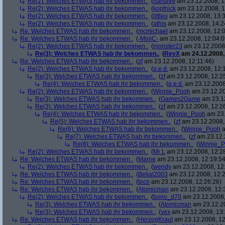
Re(2): Welches ETWAS hab ihr bekommen..
(
hansi99
am 23.12.2008, 1
Re(2): Welches ETWAS hab ihr bekommen..
(
kopfnick
am 23.12.2008, 1
Re(2): Welches ETWAS hab ihr bekommen..
(
littleo
am 23.12.2008, 13:3
Re(2): Welches ETWAS hab ihr bekommen..
(
athis
am 23.12.2008, 14:2
Re: Welches ETWAS hab ihr bekommen..
(
mcmichael
am 23.12.2008, 12:0
Re: Welches ETWAS hab ihr bekommen..
(
-MiniC-
am 23.12.2008, 12:04:0
Re(2): Welches ETWAS hab ihr bekommen..
(
monster23
am 23.12.2008,
Re(3): Welches ETWAS hab ihr bekommen..
(
RevX
am 24.12.2008,
Re: Welches ETWAS hab ihr bekommen..
(
zf
am 23.12.2008, 12:11:46)
Re(2): Welches ETWAS hab ihr bekommen..
(
q.e.d.
am 23.12.2008, 12:
Re(3): Welches ETWAS hab ihr bekommen..
(
zf
am 23.12.2008, 12:2
Re(4): Welches ETWAS hab ihr bekommen..
(
q.e.d.
am 23.12.2008,
Re(2): Welches ETWAS hab ihr bekommen..
(
Winnie_Pooh
am 23.12.20
Re(3): Welches ETWAS hab ihr bekommen..
(
Games2Game
am 23.12
Re(3): Welches ETWAS hab ihr bekommen..
(
zf
am 23.12.2008, 12:2
Re(4): Welches ETWAS hab ihr bekommen..
(
Winnie_Pooh
am 23.
Re(5): Welches ETWAS hab ihr bekommen..
(
zf
am 23.12.2008,
Re(6): Welches ETWAS hab ihr bekommen..
(
Winnie_Pooh
a
Re(7): Welches ETWAS hab ihr bekommen..
(
zf
am 23.12.
Re(8): Welches ETWAS hab ihr bekommen..
(
Winnie_
Re(2): Welches ETWAS hab ihr bekommen..
(
Mr L
am 23.12.2008, 12:2
Re: Welches ETWAS hab ihr bekommen..
(
Marne
am 23.12.2008, 12:19:54
Re(2): Welches ETWAS hab ihr bekommen..
(
wendy
am 23.12.2008, 12
Re: Welches ETWAS hab ihr bekommen..
(
Belial2003
am 23.12.2008, 12:2
Re: Welches ETWAS hab ihr bekommen..
(
toco
am 23.12.2008, 12:26:26)
Re: Welches ETWAS hab ihr bekommen..
(
Atomicman
am 23.12.2008, 12:
Re(2): Welches ETWAS hab ihr bekommen..
(
bono_d70
am 23.12.2008,
Re(3): Welches ETWAS hab ihr bekommen..
(
Atomicman
am 23.12.20
Re(3): Welches ETWAS hab ihr bekommen..
(
vex
am 23.12.2008, 13:
Re: Welches ETWAS hab ihr bekommen..
(
HerzogKraut
am 23.12.2008, 12