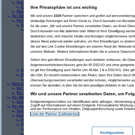
Re(2): Welches ETWAS hab ihr bekommen..
(
Ardjan
am 23.12.2008, 09
Ihre Privatsphäre ist uns wichtig
Re(3): Welches ETWAS hab ihr bekommen..
(
monster23
am 23.12.20
Re(2): Welches ETWAS hab ihr bekommen..
(
User284
am 23.12.2008, 1
Wir und unsere
1019
-Partner speichern und greifen auf personenbezo
Re: Welches ETWAS hab ihr bekommen..
(
Diall
am 23.12.2008, 09:01:20)
Re(2): Welches ETWAS hab ihr bekommen..
(
ddrobesch
am 23.12.2008,
eindeutige Kennungen auf Ihrem Gerät zu. Durch Auswahl von Akzeptier
Re(3): Welches ETWAS hab ihr bekommen..
(
q.e.d.
am 23.12.2008, 0
für die unter „Wir und unsere Partner verarbeiten Daten, um Ihnen Dien
Re(4): Welches ETWAS hab ihr bekommen..
(
Games2Game
am 23
Durch Auswahl von Alle ablehnen oder Widerruf Ihrer Einwilligung werde
Re(5): Welches ETWAS hab ihr bekommen..
(
ddrobesch
am 23.
deaktiviert sind, sind manche Inhalte und Anzeigen möglicherweise nicht
Re(6): Welches ETWAS hab ihr bekommen..
(
q.e.d.
am 23.12
dieses Menü jederzeit wieder aufrufen, um Ihre Einstellungen zu ändern 
Re(5): Welches ETWAS hab ihr bekommen..
(
q.e.d.
am 23.12.20
Sie auf den Link Cookie-Einstellungen am unteren Rand der Webseite kli
Re(6): Welches ETWAS hab ihr bekommen..
(
Games2Game
unseres Website. Weitere Informationen finden Sie in unserer Datensch
Re(7): Welches ETWAS hab ihr bekommen..
(
q.e.d.
am 23.
Re(8): Welches ETWAS hab ihr bekommen..
(
Games2
Sofern Ihre getroffenen Einstellungen auch Anbieter umfassen, die Daten
Re(9): Welches ETWAS hab ihr bekommen..
(
q.e.d.
a
Angemessenheitsbeschlusses gem Art 45 DSGVO und ohne geeignete G
Re(5): Welches ETWAS hab ihr bekommen..
(
monster23
am 23.
so gilt Ihre Einwilligung auch hierfür (Art 49 Abs 1 lit a DSGVO). Dies gi
Re(3): Welches ETWAS hab ihr bekommen..
(
Diall
am 23.12.2008, 09
Re(3): Welches ETWAS hab ihr bekommen..
(
Madler
am 23.12.2008, 
die USA. Es besteht insbesondere das Risiko, dass Ihre Daten durch B
Re(4): Welches ETWAS hab ihr bekommen..
(
Games2Game
am 23
Überwachungszwecken verarbeitet werden können, möglicherweise auc
Mein etwas
(
Winnie_Pooh
am 23.12.2008, 09:12:01)
können Sie abstellen, in dem Sie bei dem jeweiligen Anbieter in der Liste
Re: Mein etwas
(
dizo
am 23.12.2008, 09:24:29)
Re: Mein etwas
(
q.e.d.
am 23.12.2008, 09:40:58)
Wir und unsere Partner verarbeiten Daten, um Folg
Re: Welches ETWAS hab ihr bekommen..
(
Dimmu
am 23.12.2008, 09:12:1
Endgeräteeigenschaften zur Identifikation aktiv abfragen. Verwendung 
Re(2): Welches ETWAS hab ihr bekommen..
(
Games2Game
am 23.12.2
Zugriff auf Informationen auf einem Endgerät. Personalisierte Werbung
Re: Welches ETWAS hab ihr bekommen..
(
markuz90
am 23.12.2008, 09:2
und der Performance von Inhalten, Zielgruppenforschung sowie Entwic
Re(2): Welches ETWAS hab ihr bekommen..
(
Mr L
am 23.12.2008, 09:2
Liste der Partner (Lieferanten)
Re(2): Welches ETWAS hab ihr bekommen..
(
BlackShadow
am 23.12.20
Re(3): Welches ETWAS hab ihr bekommen..
(
User6465
am 23.12.200
Re(3): Welches ETWAS hab ihr bekommen..
(
Flo061180
am 23.12.20
Re(4): Welches ETWAS hab ihr bekommen..
(
Mr L
am 23.12.2008,
Konfigurieren
Re(4): Welches ETWAS hab ihr bekommen..
(
playaz
am 23.12.200