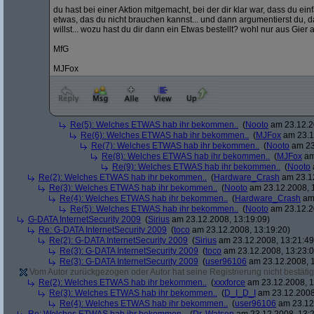
du hast bei einer Aktion mitgemacht, bei der dir klar war, dass du
etwas, das du nicht brauchen kannst... und dann argumentierst du, 
willst... wozu hast du dir dann ein Etwas bestellt? wohl nur aus Gier
MfG
MJFox
Re(5): Welches ETWAS hab ihr bekommen..
(
Nooto
am 23.12.2
Re(6): Welches ETWAS hab ihr bekommen..
(
MJFox
am 23.1
Re(7): Welches ETWAS hab ihr bekommen..
(
Nooto
am 23
Re(8): Welches ETWAS hab ihr bekommen..
(
MJFox
am
Re(9): Welches ETWAS hab ihr bekommen..
(
Nooto
Re(2): Welches ETWAS hab ihr bekommen..
(
Hardware_Crash
am 23.12
Re(3): Welches ETWAS hab ihr bekommen..
(
Nooto
am 23.12.2008, 
Re(4): Welches ETWAS hab ihr bekommen..
(
Hardware_Crash
am 
Re(5): Welches ETWAS hab ihr bekommen..
(
Nooto
am 23.12.2
G-DATA InternetSecurity 2009
(
Sirius
am 23.12.2008, 13:19:09)
Re: G-DATA InternetSecurity 2009
(
toco
am 23.12.2008, 13:19:20)
Re(2): G-DATA InternetSecurity 2009
(
Sirius
am 23.12.2008, 13:21:49
Re(3): G-DATA InternetSecurity 2009
(
toco
am 23.12.2008, 13:23:0
Re(3): G-DATA InternetSecurity 2009
(
user96106
am 23.12.2008, 1
Vom Autor zurückgezogen oder Autor hat seine Registrierung nicht bestätig
Re(2): Welches ETWAS hab ihr bekommen..
(
xxxforce
am 23.12.2008, 1
Re(3): Welches ETWAS hab ihr bekommen..
(
D_I_D_I
am 23.12.2008
Re(4): Welches ETWAS hab ihr bekommen..
(
user96106
am 23.12.