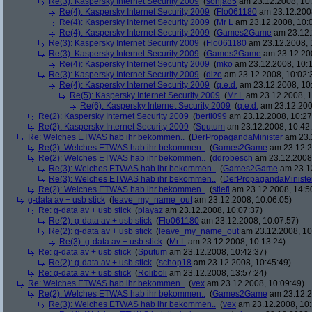
Re(3): Kaspersky Internet Security 2009
(
sonja85
am 23.12.2008, 10:
Re(4): Kaspersky Internet Security 2009
(
Flo061180
am 23.12.2008
Re(4): Kaspersky Internet Security 2009
(
Mr L
am 23.12.2008, 10:
Re(4): Kaspersky Internet Security 2009
(
Games2Game
am 23.12.
Re(3): Kaspersky Internet Security 2009
(
Flo061180
am 23.12.2008, 
Re(3): Kaspersky Internet Security 2009
(
Games2Game
am 23.12.200
Re(4): Kaspersky Internet Security 2009
(
mko
am 23.12.2008, 10:1
Re(3): Kaspersky Internet Security 2009
(
dizo
am 23.12.2008, 10:02:
Re(4): Kaspersky Internet Security 2009
(
q.e.d.
am 23.12.2008, 10
Re(5): Kaspersky Internet Security 2009
(
Mr L
am 23.12.2008, 1
Re(6): Kaspersky Internet Security 2009
(
q.e.d.
am 23.12.200
Re(2): Kaspersky Internet Security 2009
(
bertl099
am 23.12.2008, 10:27
Re(2): Kaspersky Internet Security 2009
(
Sputum
am 23.12.2008, 10:42
Re: Welches ETWAS hab ihr bekommen..
(
DerPropagandaMinister
am 23.1
Re(2): Welches ETWAS hab ihr bekommen..
(
Games2Game
am 23.12.2
Re(2): Welches ETWAS hab ihr bekommen..
(
ddrobesch
am 23.12.2008,
Re(3): Welches ETWAS hab ihr bekommen..
(
Games2Game
am 23.12
Re(3): Welches ETWAS hab ihr bekommen..
(
DerPropagandaMiniste
Re(2): Welches ETWAS hab ihr bekommen..
(
stiefl
am 23.12.2008, 14:5
g-data av + usb stick
(
leave_my_name_out
am 23.12.2008, 10:06:05)
Re: g-data av + usb stick
(
playaz
am 23.12.2008, 10:07:37)
Re(2): g-data av + usb stick
(
Flo061180
am 23.12.2008, 10:07:57)
Re(2): g-data av + usb stick
(
leave_my_name_out
am 23.12.2008, 10
Re(3): g-data av + usb stick
(
Mr L
am 23.12.2008, 10:13:24)
Re: g-data av + usb stick
(
Sputum
am 23.12.2008, 10:42:37)
Re(2): g-data av + usb stick
(
schop18
am 23.12.2008, 10:45:49)
Re: g-data av + usb stick
(
Roliboli
am 23.12.2008, 13:57:24)
Re: Welches ETWAS hab ihr bekommen..
(
vex
am 23.12.2008, 10:09:49)
Re(2): Welches ETWAS hab ihr bekommen..
(
Games2Game
am 23.12.2
Re(3): Welches ETWAS hab ihr bekommen..
(
vex
am 23.12.2008, 10: