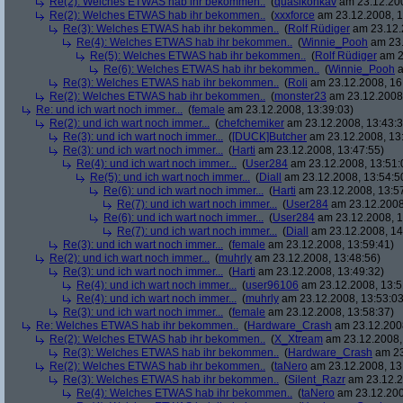
Re(2): Welches ETWAS hab ihr bekommen..
(
quasikonkav
am 23.12.200
Re(2): Welches ETWAS hab ihr bekommen..
(
xxxforce
am 23.12.2008, 1
Re(3): Welches ETWAS hab ihr bekommen..
(
Rolf Rüdiger
am 23.12.
Re(4): Welches ETWAS hab ihr bekommen..
(
Winnie_Pooh
am 23.
Re(5): Welches ETWAS hab ihr bekommen..
(
Rolf Rüdiger
am 2
Re(6): Welches ETWAS hab ihr bekommen..
(
Winnie_Pooh
a
Re(3): Welches ETWAS hab ihr bekommen..
(
Roli
am 23.12.2008, 16
Re(2): Welches ETWAS hab ihr bekommen..
(
monster23
am 23.12.2008,
Re: und ich wart noch immer...
(
female
am 23.12.2008, 13:39:03)
Re(2): und ich wart noch immer...
(
chefchemiker
am 23.12.2008, 13:43:3
Re(3): und ich wart noch immer...
(
[DUCK]Butcher
am 23.12.2008, 13
Re(3): und ich wart noch immer...
(
Harti
am 23.12.2008, 13:47:55)
Re(4): und ich wart noch immer...
(
User284
am 23.12.2008, 13:51:
Re(5): und ich wart noch immer...
(
Diall
am 23.12.2008, 13:54:5
Re(6): und ich wart noch immer...
(
Harti
am 23.12.2008, 13:5
Re(7): und ich wart noch immer...
(
User284
am 23.12.2008
Re(6): und ich wart noch immer...
(
User284
am 23.12.2008, 1
Re(7): und ich wart noch immer...
(
Diall
am 23.12.2008, 14
Re(3): und ich wart noch immer...
(
female
am 23.12.2008, 13:59:41)
Re(2): und ich wart noch immer...
(
muhrly
am 23.12.2008, 13:48:56)
Re(3): und ich wart noch immer...
(
Harti
am 23.12.2008, 13:49:32)
Re(4): und ich wart noch immer...
(
user96106
am 23.12.2008, 13:5
Re(4): und ich wart noch immer...
(
muhrly
am 23.12.2008, 13:53:03
Re(3): und ich wart noch immer...
(
female
am 23.12.2008, 13:58:37)
Re: Welches ETWAS hab ihr bekommen..
(
Hardware_Crash
am 23.12.2008
Re(2): Welches ETWAS hab ihr bekommen..
(
X_Xtream
am 23.12.2008,
Re(3): Welches ETWAS hab ihr bekommen..
(
Hardware_Crash
am 23
Re(2): Welches ETWAS hab ihr bekommen..
(
taNero
am 23.12.2008, 13
Re(3): Welches ETWAS hab ihr bekommen..
(
Silent_Razr
am 23.12.2
Re(4): Welches ETWAS hab ihr bekommen..
(
taNero
am 23.12.200