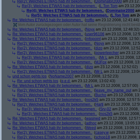
Re(2): Welches ETWAS hab ihr bekommen..
(
Dominator2000
am 23.12.
Re(3): Welches ETWAS hab ihr bekommen..
(
L.Ton Tom
am 23.12.200
Re(4): Welches ETWAS hab ihr bekommen..
(
Dominator2000
am
Re(5): Welches ETWAS hab ihr bekommen..
(
L.Ton Tom
am 24
Re: Welches ETWAS hab ihr bekommen..
(
rofflo
am 23.12.2008, 12:41:44)
Vom Autor zurückgezogen oder Autor hat seine Registrierung nicht bestä
Re: Welches ETWAS hab ihr bekommen..
(
Noyx
am 23.12.2008, 12:48:32)
Re: Welches ETWAS hab ihr bekommen..
(
user96106
am 23.12.2008, 12:5
Re: Welches ETWAS hab ihr bekommen..
(
infopoint
am 23.12.2008, 12:50:
Re(2): Welches ETWAS hab ihr bekommen..
(
Noyx
am 23.12.2008, 12:5
Re(2): Welches ETWAS hab ihr bekommen..
(
dizo
am 23.12.2008, 12:52
Re(2): Welches ETWAS hab ihr bekommen..
(
powerleecher
am 23.12.20
Re(3): Welches ETWAS hab ihr bekommen..
(
Mr L
am 23.12.2008, 12
Re(2): Welches ETWAS hab ihr bekommen..
(
MJFox
am 23.12.2008, 13
Re: Welches ETWAS hab ihr bekommen..
(
dizo
am 23.12.2008, 12:52:02)
Re(2): Welches ETWAS hab ihr bekommen..
(
Mr L
am 23.12.2008, 13:0
und schon gehts los
(
NoName2007
am 23.12.2008, 12:52:23)
Re: und schon gehts los
(
q.e.d.
am 23.12.2008, 13:02:43)
Re: Welches ETWAS hab ihr bekommen..
(
Mr L
am 23.12.2008, 12:57:00)
Re(2): Welches ETWAS hab ihr bekommen..
(
leave_my_name_out
am 2
Re(2): Welches ETWAS hab ihr bekommen..
(
Bucho
am 23.12.2008, 13:
Re: Welches ETWAS hab ihr bekommen..
(
nos2k5
am 23.12.2008, 12:57:5
Re(2): Welches ETWAS hab ihr bekommen..
(
Harti
am 23.12.2008, 12:5
Re(3): Welches ETWAS hab ihr bekommen..
(
Srv-02
am 23.12.2008, 
Re(3): Welches ETWAS hab ihr bekommen..
(
nos2k5
am 23.12.2008,
Re: Welches ETWAS hab ihr bekommen..
(
wasined
am 23.12.2008, 12:57:
Re: Welches ETWAS hab ihr bekommen..
(
adhoc
am 23.12.2008, 13:05:13
Re: Welches ETWAS hab ihr bekommen..
(
Weed
am 23.12.2008, 13:09:31
Re(2): Welches ETWAS hab ihr bekommen..
(
casey.w
am 23.12.2008, 1
Re(2): Welches ETWAS hab ihr bekommen..
(
schop18
am 23.12.2008, 1