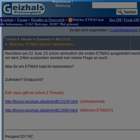
Impressum
|
Werbung
Geizhals
»
Forum
»
Händler in Österreich
»
Welches ETWAS hab
Top-100
|
Fresh-100
ihr bekommen.. (1363 Beiträge, 30387 Mal gelesen)
Du bist nicht angemeldet. [
Login/Registrieren
]
^
Forum
Händler in Österreich
#
5217131
Welches ETWAS hab ihr bekommen..
Nachdem am 22. bzw. 23 schon vermutlich die ersten ETWAS ausgeliefert werden
vor dem 24ten auspacken werdeb nun meine Frage an euch..
Was für ein ETWAS habt ihr bekommen?
Zufrieden? Entäuscht?
Edit: dazu gibt es schon 2 Threads:
http:/
/
forum.geizhals.at/
admin/
t613139.html
(Zufriedenheit)
http:/
/
forum.geizhals.at/
admin/
t613094.html
(Welches ETWAS?)
_____________________________________________________________
Peugeot 207 RC