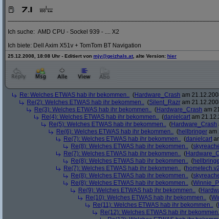
_____________________________________________________________
Ich suche: AMD CPU - Sockel 939 - .... X2
Ich biete: Dell Axim X51v + TomTom BT Navigation
25.12.2008, 18:08 Uhr - Editiert von
mjy@geizhals.at
, alte Version:
hier
Re: Welches ETWAS hab ihr bekommen..
(
Hardware_Crash
am 21.12.2008
Re(2): Welches ETWAS hab ihr bekommen..
(
Silent_Razr
am 21.12.2008
Re(3): Welches ETWAS hab ihr bekommen..
(
Hardware_Crash
am 21
Re(4): Welches ETWAS hab ihr bekommen..
(
danielcart
am 21.12.
Re(5): Welches ETWAS hab ihr bekommen..
(
Hardware_Crash
Re(6): Welches ETWAS hab ihr bekommen..
(
hellbringer
am 2
Re(7): Welches ETWAS hab ihr bekommen..
(
danielcart
am
Re(8): Welches ETWAS hab ihr bekommen..
(
skyreach
Re(7): Welches ETWAS hab ihr bekommen..
(
Hardware_C
Re(8): Welches ETWAS hab ihr bekommen..
(
hellbring
Re(7): Welches ETWAS hab ihr bekommen..
(
hometech.v2
Re(8): Welches ETWAS hab ihr bekommen..
(
skyreach
Re(8): Welches ETWAS hab ihr bekommen..
(
Winnie_
Re(9): Welches ETWAS hab ihr bekommen..
(
Hardw
Re(10): Welches ETWAS hab ihr bekommen..
(
Wi
Re(11): Welches ETWAS hab ihr bekommen..
(
Re(12): Welches ETWAS hab ihr bekommen.