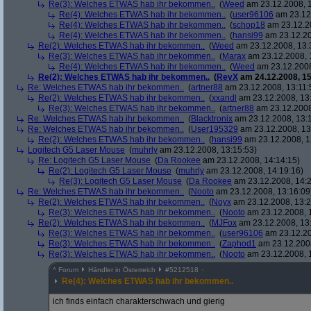
Re(3): Welches ETWAS hab ihr bekommen..
(
Weed
am 23.12.2008, 1
Re(4): Welches ETWAS hab ihr bekommen..
(
user96106
am 23.12.
Re(4): Welches ETWAS hab ihr bekommen..
(
schop18
am 23.12.20
Re(4): Welches ETWAS hab ihr bekommen..
(
hansi99
am 23.12.20
Re(2): Welches ETWAS hab ihr bekommen..
(
Weed
am 23.12.2008, 13:
Re(3): Welches ETWAS hab ihr bekommen..
(
Marax
am 23.12.2008, 
Re(4): Welches ETWAS hab ihr bekommen..
(
Weed
am 23.12.2008
Re(2): Welches ETWAS hab ihr bekommen..
(
RevX
am 24.12.2008, 15
Re: Welches ETWAS hab ihr bekommen..
(
artner88
am 23.12.2008, 13:11:
Re(2): Welches ETWAS hab ihr bekommen..
(
xxandl
am 23.12.2008, 13
Re(3): Welches ETWAS hab ihr bekommen..
(
artner88
am 23.12.2008
Re: Welches ETWAS hab ihr bekommen..
(
Blacktronix
am 23.12.2008, 13:
Re: Welches ETWAS hab ihr bekommen..
(
User195329
am 23.12.2008, 13
Re(2): Welches ETWAS hab ihr bekommen..
(
hansi99
am 23.12.2008, 1
Logitech G5 Laser Mouse
(
muhrly
am 23.12.2008, 13:15:53)
Re: Logitech G5 Laser Mouse
(
Da Rookee
am 23.12.2008, 14:14:15)
Re(2): Logitech G5 Laser Mouse
(
muhrly
am 23.12.2008, 14:19:16)
Re(3): Logitech G5 Laser Mouse
(
Da Rookee
am 23.12.2008, 14:2
Re: Welches ETWAS hab ihr bekommen..
(
Nooto
am 23.12.2008, 13:16:09
Re(2): Welches ETWAS hab ihr bekommen..
(
Noyx
am 23.12.2008, 13:2
Re(3): Welches ETWAS hab ihr bekommen..
(
Nooto
am 23.12.2008, 
Re(2): Welches ETWAS hab ihr bekommen..
(
MJFox
am 23.12.2008, 13
Re(3): Welches ETWAS hab ihr bekommen..
(
user96106
am 23.12.20
Re(3): Welches ETWAS hab ihr bekommen..
(
Zaphod1
am 23.12.2008
Re(3): Welches ETWAS hab ihr bekommen..
(
Nooto
am 23.12.2008, 
^
Forum
Händler in Österreich
#
5212518
Re(4): Welches ETWAS hab ihr bekommen..
ich finds einfach charakterschwach und gierig