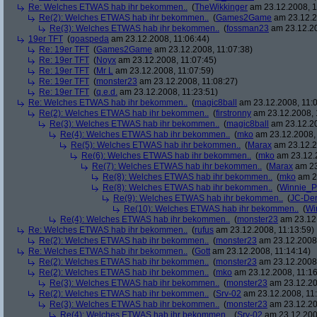
Re: Welches ETWAS hab ihr bekommen..
(
TheWikkinger
am 23.12.2008, 1
Re(2): Welches ETWAS hab ihr bekommen..
(
Games2Game
am 23.12.2
Re(3): Welches ETWAS hab ihr bekommen..
(
fossman23
am 23.12.20
19er TFT
(
goaspeda
am 23.12.2008, 11:06:44)
Re: 19er TFT
(
Games2Game
am 23.12.2008, 11:07:38)
Re: 19er TFT
(
Noyx
am 23.12.2008, 11:07:45)
Re: 19er TFT
(
Mr L
am 23.12.2008, 11:07:59)
Re: 19er TFT
(
monster23
am 23.12.2008, 11:08:27)
Re: 19er TFT
(
q.e.d.
am 23.12.2008, 11:23:51)
Re: Welches ETWAS hab ihr bekommen..
(
magic8ball
am 23.12.2008, 11:0
Re(2): Welches ETWAS hab ihr bekommen..
(
firstronny
am 23.12.2008, 
Re(3): Welches ETWAS hab ihr bekommen..
(
magic8ball
am 23.12.20
Re(4): Welches ETWAS hab ihr bekommen..
(
mko
am 23.12.2008, 
Re(5): Welches ETWAS hab ihr bekommen..
(
Marax
am 23.12.2
Re(6): Welches ETWAS hab ihr bekommen..
(
mko
am 23.12.2
Re(7): Welches ETWAS hab ihr bekommen..
(
Marax
am 23
Re(8): Welches ETWAS hab ihr bekommen..
(
mko
am 23
Re(8): Welches ETWAS hab ihr bekommen..
(
Winnie_
Re(9): Welches ETWAS hab ihr bekommen..
(
JC-De
Re(10): Welches ETWAS hab ihr bekommen..
(
Wi
Re(4): Welches ETWAS hab ihr bekommen..
(
monster23
am 23.12.
Re: Welches ETWAS hab ihr bekommen..
(
rufus
am 23.12.2008, 11:13:59)
Re(2): Welches ETWAS hab ihr bekommen..
(
monster23
am 23.12.2008,
Re: Welches ETWAS hab ihr bekommen..
(
Gott
am 23.12.2008, 11:14:14)
Re(2): Welches ETWAS hab ihr bekommen..
(
monster23
am 23.12.2008,
Re(2): Welches ETWAS hab ihr bekommen..
(
mko
am 23.12.2008, 11:16
Re(3): Welches ETWAS hab ihr bekommen..
(
monster23
am 23.12.20
Re(2): Welches ETWAS hab ihr bekommen..
(
Srv-02
am 23.12.2008, 11:
Re(3): Welches ETWAS hab ihr bekommen..
(
monster23
am 23.12.20
Re(4): Welches ETWAS hab ihr bekommen..
(
Srv-02
am 23.12.2008