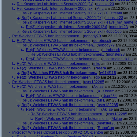
Re: Kaspersky Lab: Internet Security 2009 [2x]
(
monster23
am 23.12.200
Re: Kaspersky Lab: Internet Security 2009 [2x]
(
Mr L
am 23.12.2008, 11:
Re(2): Kaspersky Lab: Internet Security 2009 [2x]
(
X_Xtream
am 23.12
Re(2): Kaspersky Lab: Internet Security 2009 [2x]
(
monster23
am 23.1
Re(2): Kaspersky Lab: Internet Security 2009 [2x]
(
leave_my_name_o
Re(3): Kaspersky Lab: Internet Security 2009 [2x]
(
monster23
am 23
Re(2): Kaspersky Lab: Internet Security 2009 [2x]
(
RoboCop
am 23.12
Re: Welches ETWAS hab ihr bekommen..
(
nobody79
am 23.12.2008, 09:4
Re(2): Welches ETWAS hab ihr bekommen..
(
ddrobesch
am 23.12.2008,
Re(3): Welches ETWAS hab ihr bekommen..
(
nobody79
am 23.12.200
Re(4): Welches ETWAS hab ihr bekommen..
(
ddrobesch
am 23.12.
Re(5): Welches ETWAS hab ihr bekommen..
(
monster23
am 23.
Re(4): Welches ETWAS hab ihr bekommen..
(
dasistmeinnick11+
am
Re(2): Welches ETWAS hab ihr bekommen..
(
mko
am 23.12.2008, 09:55
Re(2): Welches ETWAS hab ihr bekommen..
(
Neera
am 23.12.2008, 2
Re(3): Welches ETWAS hab ihr bekommen..
(
w114/115
am 23.12.20
Re(2): Welches ETWAS hab ihr bekommen..
(
gp
am 24.12.2008, 00:43
Re: Welches ETWAS hab ihr bekommen..
(
user182285
am 23.12.2008, 09
Re(2): Welches ETWAS hab ihr bekommen..
(
Akilae
am 23.12.2008, 09:
Re(3): Welches ETWAS hab ihr bekommen..
(
X_Xtream
am 23.12.200
Re(4): Welches ETWAS hab ihr bekommen..
(
User284
am 23.12.20
Re(3): Welches ETWAS hab ihr bekommen..
(
Mr L
am 23.12.2008, 09
Re(3): Welches ETWAS hab ihr bekommen..
(
user182285
am 23.12.2
Re(4): Welches ETWAS hab ihr bekommen..
(
Akilae
am 23.12.2008
Re(5): Welches ETWAS hab ihr bekommen..
(
user182285
am 23
Re(6): Welches ETWAS hab ihr bekommen..
(
Akilae
am 23.12
Re(3): Welches ETWAS hab ihr bekommen..
(
monster23
am 23.12.20
Re(3): Welches ETWAS hab ihr bekommen..
(
RoboCop
am 23.12.200
Microsoft Wireless Optical Desktop 700 v2
(
JC-Denton
am 23.12.2008, 09: