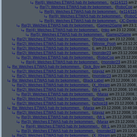
Re(6): Welches ETWAS hab ihr bekommen..
(
w114/115
am 23
Re(7): Welches ETWAS hab ihr bekommen..
(
RoboCop
am
Re(8): Welches ETWAS hab ihr bekommen..
(
w114/115
Re(9): Welches ETWAS hab ihr bekommen..
(
RoboC
Re(8): Welches ETWAS hab ihr bekommen..
(
JC-Dento
Re(3): Welches ETWAS hab ihr bekommen..
(
Games2Game
am 23.12
Re(4): Welches ETWAS hab ihr bekommen..
(
mko
am 23.12.2008, 
Re(5): Welches ETWAS hab ihr bekommen..
(
Games2Game
am 
Re(2): Welches ETWAS hab ihr bekommen..
(
Psylence
am 23.12.2008, 
Re(2): Welches ETWAS hab ihr bekommen..
(
Winnie_Pooh
am 23.12.20
Re(2): Welches ETWAS hab ihr bekommen..
(
j.
am 23.12.2008, 11:01:22
Re(2): Welches ETWAS hab ihr bekommen..
(
monster23
am 23.12.2008,
Re(3): Welches ETWAS hab ihr bekommen..
(
RoboCop
am 23.12.200
Re(4): Welches ETWAS hab ihr bekommen..
(
monster23
am 23.12.
Re: Welches ETWAS hab ihr bekommen..
(
Sick_Boy
am 23.12.2008, 10:46
Re(2): Welches ETWAS hab ihr bekommen..
(
playaz
am 23.12.2008, 10
Re(2): Welches ETWAS hab ihr bekommen..
(
monster23
am 23.12.2008,
Re: Welches ETWAS hab ihr bekommen..
(
Black Label
am 23.12.2008, 10:
Re(2): Welches ETWAS hab ihr bekommen..
(
X_Xtream
am 23.12.2008,
Re(2): Welches ETWAS hab ihr bekommen..
(
Mr L
am 23.12.2008, 10:4
Re(3): Welches ETWAS hab ihr bekommen..
(
Marax
am 23.12.2008, 
Re(2): Welches ETWAS hab ihr bekommen..
(
taNero
am 23.12.2008, 10
Re(2): Welches ETWAS hab ihr bekommen..
(
schop18
am 23.12.2008, 1
Re: Welches ETWAS hab ihr bekommen..
(
Marax
am 23.12.2008, 10:48:38
Re(2): Welches ETWAS hab ihr bekommen..
(
playaz
am 23.12.2008, 10
Re(3): Welches ETWAS hab ihr bekommen..
(
Mr L
am 23.12.2008, 10
Re(3): Welches ETWAS hab ihr bekommen..
(
Marax
am 23.12.2008, 
Re(4): Welches ETWAS hab ihr bekommen..
(
Mr L
am 23.12.2008,
Re(3): Welches ETWAS hab ihr bekommen..
(
monster23
am 23.12.20
Re(2): Welches ETWAS hab ihr bekommen..
(
X_Xtream
am 23.12.2008,