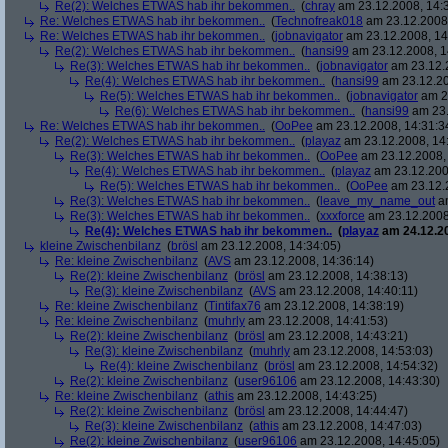
Re(2): Welches ETWAS hab ihr bekommen..
(
chray
am 23.12.2008, 14:
Re: Welches ETWAS hab ihr bekommen..
(
Technofreak018
am 23.12.2008,
Re: Welches ETWAS hab ihr bekommen..
(
jobnavigator
am 23.12.2008, 14
Re(2): Welches ETWAS hab ihr bekommen..
(
hansi99
am 23.12.2008, 1
Re(3): Welches ETWAS hab ihr bekommen..
(
jobnavigator
am 23.12.2
Re(4): Welches ETWAS hab ihr bekommen..
(
hansi99
am 23.12.20
Re(5): Welches ETWAS hab ihr bekommen..
(
jobnavigator
am 23
Re(6): Welches ETWAS hab ihr bekommen..
(
hansi99
am 23.
Re: Welches ETWAS hab ihr bekommen..
(
OoPee
am 23.12.2008, 14:31:3
Re(2): Welches ETWAS hab ihr bekommen..
(
playaz
am 23.12.2008, 14
Re(3): Welches ETWAS hab ihr bekommen..
(
OoPee
am 23.12.2008, 
Re(4): Welches ETWAS hab ihr bekommen..
(
playaz
am 23.12.200
Re(5): Welches ETWAS hab ihr bekommen..
(
OoPee
am 23.12.2
Re(3): Welches ETWAS hab ihr bekommen..
(
leave_my_name_out
am
Re(3): Welches ETWAS hab ihr bekommen..
(
xxxforce
am 23.12.2008
Re(4): Welches ETWAS hab ihr bekommen..
(
playaz
am 24.12.20
kleine Zwischenbilanz
(
brösl
am 23.12.2008, 14:34:05)
Re: kleine Zwischenbilanz
(
AVS
am 23.12.2008, 14:36:14)
Re(2): kleine Zwischenbilanz
(
brösl
am 23.12.2008, 14:38:13)
Re(3): kleine Zwischenbilanz
(
AVS
am 23.12.2008, 14:40:11)
Re: kleine Zwischenbilanz
(
Tintifax76
am 23.12.2008, 14:38:19)
Re: kleine Zwischenbilanz
(
muhrly
am 23.12.2008, 14:41:53)
Re(2): kleine Zwischenbilanz
(
brösl
am 23.12.2008, 14:43:21)
Re(3): kleine Zwischenbilanz
(
muhrly
am 23.12.2008, 14:53:03)
Re(4): kleine Zwischenbilanz
(
brösl
am 23.12.2008, 14:54:32)
Re(2): kleine Zwischenbilanz
(
user96106
am 23.12.2008, 14:43:30)
Re: kleine Zwischenbilanz
(
athis
am 23.12.2008, 14:43:25)
Re(2): kleine Zwischenbilanz
(
brösl
am 23.12.2008, 14:44:47)
Re(3): kleine Zwischenbilanz
(
athis
am 23.12.2008, 14:47:03)
Re(2): kleine Zwischenbilanz
(
user96106
am 23.12.2008, 14:45:05)