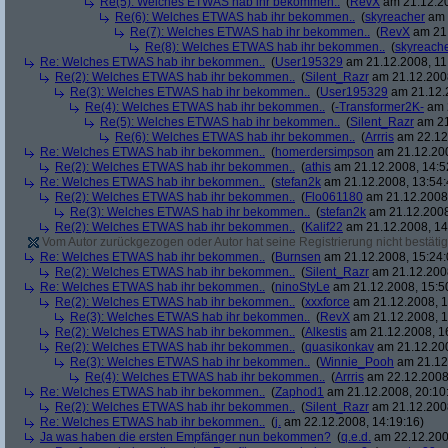
Re(5): Welches ETWAS hab ihr bekommen..
(
RevX
am 21.12.20
Re(6): Welches ETWAS hab ihr bekommen..
(
skyreacher
am 
Re(7): Welches ETWAS hab ihr bekommen..
(
RevX
am 21.
Re(8): Welches ETWAS hab ihr bekommen..
(
skyreach
Re: Welches ETWAS hab ihr bekommen..
(
User195329
am 21.12.2008, 11
Re(2): Welches ETWAS hab ihr bekommen..
(
Silent_Razr
am 21.12.2008
Re(3): Welches ETWAS hab ihr bekommen..
(
User195329
am 21.12.2
Re(4): Welches ETWAS hab ihr bekommen..
(
-Transformer2K-
am 2
Re(5): Welches ETWAS hab ihr bekommen..
(
Silent_Razr
am 21
Re(6): Welches ETWAS hab ihr bekommen..
(
Arrris
am 22.12.
Re: Welches ETWAS hab ihr bekommen..
(
homerdersimpson
am 21.12.200
Re(2): Welches ETWAS hab ihr bekommen..
(
athis
am 21.12.2008, 14:5
Re: Welches ETWAS hab ihr bekommen..
(
stefan2k
am 21.12.2008, 13:54:
Re(2): Welches ETWAS hab ihr bekommen..
(
Flo061180
am 21.12.2008,
Re(3): Welches ETWAS hab ihr bekommen..
(
stefan2k
am 21.12.2008
Re(2): Welches ETWAS hab ihr bekommen..
(
Kalif22
am 21.12.2008, 14
Vom Autor zurückgezogen oder Autor hat seine Registrierung nicht bestätig
Re: Welches ETWAS hab ihr bekommen..
(
Burnsen
am 21.12.2008, 15:24:
Re(2): Welches ETWAS hab ihr bekommen..
(
Silent_Razr
am 21.12.2008
Re: Welches ETWAS hab ihr bekommen..
(
ninoStyLe
am 21.12.2008, 15:5
Re(2): Welches ETWAS hab ihr bekommen..
(
xxxforce
am 21.12.2008, 1
Re(3): Welches ETWAS hab ihr bekommen..
(
RevX
am 21.12.2008, 1
Re(2): Welches ETWAS hab ihr bekommen..
(
Alkestis
am 21.12.2008, 1
Re(2): Welches ETWAS hab ihr bekommen..
(
quasikonkav
am 21.12.200
Re(3): Welches ETWAS hab ihr bekommen..
(
Winnie_Pooh
am 21.12.
Re(4): Welches ETWAS hab ihr bekommen..
(
Arrris
am 22.12.2008,
Re: Welches ETWAS hab ihr bekommen..
(
Zaphod1
am 21.12.2008, 20:10
Re(2): Welches ETWAS hab ihr bekommen..
(
Silent_Razr
am 21.12.2008
Re: Welches ETWAS hab ihr bekommen..
(
j.
am 22.12.2008, 14:19:16)
Ja was haben die ersten Empfänger nun bekommen?
(
q.e.d.
am 22.12.200