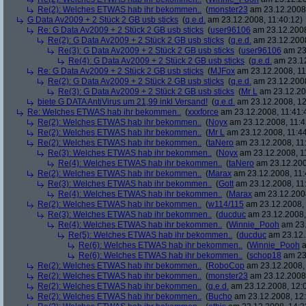
Re(2): Welches ETWAS hab ihr bekommen..
(
monster23
am 23.12.2008,
G Data Av2009 + 2 Stück 2 GB usb sticks
(
q.e.d.
am 23.12.2008, 11:40:12)
Re: G Data Av2009 + 2 Stück 2 GB usb sticks
(
user96106
am 23.12.2008
Re(2): G Data Av2009 + 2 Stück 2 GB usb sticks
(
q.e.d.
am 23.12.2008
Re(3): G Data Av2009 + 2 Stück 2 GB usb sticks
(
user96106
am 23.
Re(4): G Data Av2009 + 2 Stück 2 GB usb sticks
(
q.e.d.
am 23.12
Re: G Data Av2009 + 2 Stück 2 GB usb sticks
(
MJFox
am 23.12.2008, 11
Re(2): G Data Av2009 + 2 Stück 2 GB usb sticks
(
q.e.d.
am 23.12.2008
Re(3): G Data Av2009 + 2 Stück 2 GB usb sticks
(
Mr L
am 23.12.20
biete G DATA AntiVirus um 21,99 inkl Versand!
(
q.e.d.
am 23.12.2008, 12
Re: Welches ETWAS hab ihr bekommen..
(
xxxforce
am 23.12.2008, 11:41:
Re(2): Welches ETWAS hab ihr bekommen..
(
Noyx
am 23.12.2008, 11:4
Re(2): Welches ETWAS hab ihr bekommen..
(
Mr L
am 23.12.2008, 11:44
Re(2): Welches ETWAS hab ihr bekommen..
(
taNero
am 23.12.2008, 11
Re(3): Welches ETWAS hab ihr bekommen..
(
Noyx
am 23.12.2008, 1
Re(4): Welches ETWAS hab ihr bekommen..
(
taNero
am 23.12.200
Re(2): Welches ETWAS hab ihr bekommen..
(
Marax
am 23.12.2008, 11:
Re(3): Welches ETWAS hab ihr bekommen..
(
Gott
am 23.12.2008, 11
Re(4): Welches ETWAS hab ihr bekommen..
(
Marax
am 23.12.2008
Re(2): Welches ETWAS hab ihr bekommen..
(
w114/115
am 23.12.2008, 
Re(3): Welches ETWAS hab ihr bekommen..
(
ducduc
am 23.12.2008,
Re(4): Welches ETWAS hab ihr bekommen..
(
Winnie_Pooh
am 23.
Re(5): Welches ETWAS hab ihr bekommen..
(
ducduc
am 23.12.
Re(6): Welches ETWAS hab ihr bekommen..
(
Winnie_Pooh
a
Re(6): Welches ETWAS hab ihr bekommen..
(
schop18
am 23.
Re(2): Welches ETWAS hab ihr bekommen..
(
RoboCop
am 23.12.2008, 
Re(2): Welches ETWAS hab ihr bekommen..
(
monster23
am 23.12.2008,
Re(2): Welches ETWAS hab ihr bekommen..
(
q.e.d.
am 23.12.2008, 12:
Re(2): Welches ETWAS hab ihr bekommen..
(
Bucho
am 23.12.2008, 12: