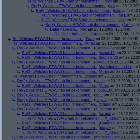
Re(4): Welches ETWAS hab ihr bekommen..
(
mko
am 23.12.2008, 
Re(5): Welches ETWAS hab ihr bekommen..
(
vex
am 23.12.2008
Re(6): Welches ETWAS hab ihr bekommen..
(
mko
am 23.12.2
Re(7): Welches ETWAS hab ihr bekommen..
(
Mr L
am 23.1
Re(7): Welches ETWAS hab ihr bekommen..
(
vex
am 23.12
Re(8): Welches ETWAS hab ihr bekommen..
(
Arrris
am 2
Dafür habe ich...
(
vex
am 23.12.2008, 13:14:46)
Re: Dafür habe ich...
(
Arrris
am 23.12.2008, 13:29
Re: Welches ETWAS hab ihr bekommen..
(
Gwp
am 23.12.2008, 10:09:49)
Re: Welches ETWAS hab ihr bekommen..
(
Arrris
am 23.12.2008, 10:17:00)
Re(2): Welches ETWAS hab ihr bekommen..
(
Games2Game
am 23.12.2
Re(3): Welches ETWAS hab ihr bekommen..
(
schop18
am 23.12.2008
Re(3): Welches ETWAS hab ihr bekommen..
(
monster23
am 23.12.20
Re(2): Welches ETWAS hab ihr bekommen..
(
Srv-02
am 23.12.2008, 10
Re(3): Welches ETWAS hab ihr bekommen..
(
dasistmeinnick11+
am 2
Re(3): Welches ETWAS hab ihr bekommen..
(
Arrris
am 23.12.2008, 1
Re: Welches ETWAS hab ihr bekommen..
(
xxandl
am 23.12.2008, 10:21:11
Re(2): Welches ETWAS hab ihr bekommen..
(
plotti
am 23.12.2008, 10:2
Re(3): Welches ETWAS hab ihr bekommen..
(
Arrris
am 23.12.2008, 1
Re(2): Welches ETWAS hab ihr bekommen..
(
Flo061180
am 23.12.2008,
Re(2): Welches ETWAS hab ihr bekommen..
(
Mr L
am 23.12.2008, 10:2
Re(2): Welches ETWAS hab ihr bekommen..
(
playaz
am 23.12.2008, 10
Re(3): Welches ETWAS hab ihr bekommen..
(
xxandl
am 23.12.2008, 
Re(2): Welches ETWAS hab ihr bekommen..
(
X_Xtream
am 23.12.2008,
Re(3): Welches ETWAS hab ihr bekommen..
(
xxandl
am 23.12.2008, 
Re(4): Welches ETWAS hab ihr bekommen..
(
X_Xtream
am 23.12.
Re(3): Welches ETWAS hab ihr bekommen..
(
Games2Game
am 23.12
Re(3): Welches ETWAS hab ihr bekommen..
(
playaz
am 23.12.2008, 
Re(4): Welches ETWAS hab ihr bekommen..
(
X_Xtream
am 23.12.
Re(2): Welches ETWAS hab ihr bekommen..
(
monster23
am 23.12.2008,