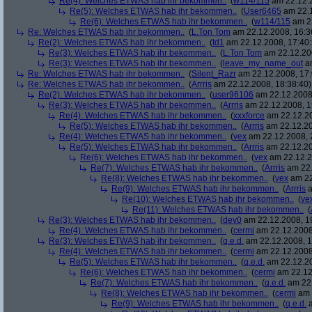
Re(4): Welches ETWAS hab ihr bekommen..
(
w114/115
am 22.12.2
Re(5): Welches ETWAS hab ihr bekommen..
(
User6465
am 22.1
Re(6): Welches ETWAS hab ihr bekommen..
(
w114/115
am 22
Re: Welches ETWAS hab ihr bekommen..
(
L.Ton Tom
am 22.12.2008, 16:3
Re(2): Welches ETWAS hab ihr bekommen..
(
td1
am 22.12.2008, 17:40:
Re(3): Welches ETWAS hab ihr bekommen..
(
L.Ton Tom
am 22.12.200
Re(3): Welches ETWAS hab ihr bekommen..
(
leave_my_name_out
am
Re: Welches ETWAS hab ihr bekommen..
(
Silent_Razr
am 22.12.2008, 17:
Re: Welches ETWAS hab ihr bekommen..
(
Arrris
am 22.12.2008, 18:38:40)
Re(2): Welches ETWAS hab ihr bekommen..
(
user96106
am 22.12.2008,
Re(3): Welches ETWAS hab ihr bekommen..
(
Arrris
am 22.12.2008, 1
Re(4): Welches ETWAS hab ihr bekommen..
(
xxxforce
am 22.12.20
Re(5): Welches ETWAS hab ihr bekommen..
(
Arrris
am 22.12.20
Re(4): Welches ETWAS hab ihr bekommen..
(
vex
am 22.12.2008, 
Re(5): Welches ETWAS hab ihr bekommen..
(
Arrris
am 22.12.20
Re(6): Welches ETWAS hab ihr bekommen..
(
vex
am 22.12.2
Re(7): Welches ETWAS hab ihr bekommen..
(
Arrris
am 22.
Re(8): Welches ETWAS hab ihr bekommen..
(
vex
am 22
Re(9): Welches ETWAS hab ihr bekommen..
(
Arrris
a
Re(10): Welches ETWAS hab ihr bekommen..
(
ve
Re(11): Welches ETWAS hab ihr bekommen..
(
Re(3): Welches ETWAS hab ihr bekommen..
(
dev0
am 22.12.2008, 1
Re(4): Welches ETWAS hab ihr bekommen..
(
cermi
am 22.12.2008
Re(3): Welches ETWAS hab ihr bekommen..
(
q.e.d.
am 22.12.2008, 1
Re(4): Welches ETWAS hab ihr bekommen..
(
cermi
am 22.12.2008
Re(5): Welches ETWAS hab ihr bekommen..
(
q.e.d.
am 22.12.20
Re(6): Welches ETWAS hab ihr bekommen..
(
cermi
am 22.12
Re(7): Welches ETWAS hab ihr bekommen..
(
q.e.d.
am 22.
Re(8): Welches ETWAS hab ihr bekommen..
(
cermi
am 
Re(9): Welches ETWAS hab ihr bekommen..
(
q.e.d.
a