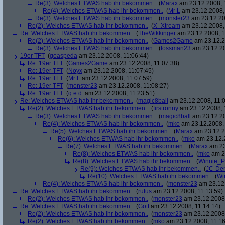
Re(3): Welches ETWAS hab ihr bekommen..
(
Marax
am 23.12.2008, 
Re(4): Welches ETWAS hab ihr bekommen..
(
Mr L
am 23.12.2008,
Re(3): Welches ETWAS hab ihr bekommen..
(
monster23
am 23.12.20
Re(2): Welches ETWAS hab ihr bekommen..
(
X_Xtream
am 23.12.2008,
Re: Welches ETWAS hab ihr bekommen..
(
TheWikkinger
am 23.12.2008, 1
Re(2): Welches ETWAS hab ihr bekommen..
(
Games2Game
am 23.12.2
Re(3): Welches ETWAS hab ihr bekommen..
(
fossman23
am 23.12.20
19er TFT
(
goaspeda
am 23.12.2008, 11:06:44)
Re: 19er TFT
(
Games2Game
am 23.12.2008, 11:07:38)
Re: 19er TFT
(
Noyx
am 23.12.2008, 11:07:45)
Re: 19er TFT
(
Mr L
am 23.12.2008, 11:07:59)
Re: 19er TFT
(
monster23
am 23.12.2008, 11:08:27)
Re: 19er TFT
(
q.e.d.
am 23.12.2008, 11:23:51)
Re: Welches ETWAS hab ihr bekommen..
(
magic8ball
am 23.12.2008, 11:0
Re(2): Welches ETWAS hab ihr bekommen..
(
firstronny
am 23.12.2008, 
Re(3): Welches ETWAS hab ihr bekommen..
(
magic8ball
am 23.12.20
Re(4): Welches ETWAS hab ihr bekommen..
(
mko
am 23.12.2008, 
Re(5): Welches ETWAS hab ihr bekommen..
(
Marax
am 23.12.2
Re(6): Welches ETWAS hab ihr bekommen..
(
mko
am 23.12.2
Re(7): Welches ETWAS hab ihr bekommen..
(
Marax
am 23
Re(8): Welches ETWAS hab ihr bekommen..
(
mko
am 23
Re(8): Welches ETWAS hab ihr bekommen..
(
Winnie_
Re(9): Welches ETWAS hab ihr bekommen..
(
JC-De
Re(10): Welches ETWAS hab ihr bekommen..
(
Wi
Re(4): Welches ETWAS hab ihr bekommen..
(
monster23
am 23.12.
Re: Welches ETWAS hab ihr bekommen..
(
rufus
am 23.12.2008, 11:13:59)
Re(2): Welches ETWAS hab ihr bekommen..
(
monster23
am 23.12.2008,
Re: Welches ETWAS hab ihr bekommen..
(
Gott
am 23.12.2008, 11:14:14)
Re(2): Welches ETWAS hab ihr bekommen..
(
monster23
am 23.12.2008,
Re(2): Welches ETWAS hab ihr bekommen..
(
mko
am 23.12.2008, 11:16