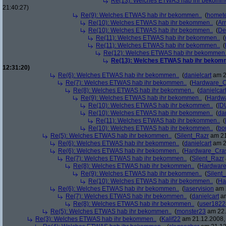
Re(13): Welches ETWAS hab ihr bekomm
21:40:27)
Re(9): Welches ETWAS hab ihr bekommen..
(
homete
Re(10): Welches ETWAS hab ihr bekommen..
(
Arr
Re(10): Welches ETWAS hab ihr bekommen..
(
De
Re(11): Welches ETWAS hab ihr bekommen..
(
Re(11): Welches ETWAS hab ihr bekommen..
(
Re(12): Welches ETWAS hab ihr bekommen.
Re(13): Welches ETWAS hab ihr bekom
12:31:20)
Re(6): Welches ETWAS hab ihr bekommen..
(
danielcart
am 2
Re(7): Welches ETWAS hab ihr bekommen..
(
Hardware_C
Re(8): Welches ETWAS hab ihr bekommen..
(
danielcar
Re(9): Welches ETWAS hab ihr bekommen..
(
Hardw
Re(10): Welches ETWAS hab ihr bekommen..
(
[D
Re(10): Welches ETWAS hab ihr bekommen..
(
da
Re(11): Welches ETWAS hab ihr bekommen..
(
Re(10): Welches ETWAS hab ihr bekommen..
(
bo
Re(5): Welches ETWAS hab ihr bekommen..
(
Silent_Razr
am 21
Re(6): Welches ETWAS hab ihr bekommen..
(
danielcart
am 2
Re(6): Welches ETWAS hab ihr bekommen..
(
Hardware_Cra
Re(7): Welches ETWAS hab ihr bekommen..
(
Silent_Razr
Re(8): Welches ETWAS hab ihr bekommen..
(
Hardwar
Re(9): Welches ETWAS hab ihr bekommen..
(
Silent
Re(10): Welches ETWAS hab ihr bekommen..
(
Ha
Re(6): Welches ETWAS hab ihr bekommen..
(
laservision
am 2
Re(7): Welches ETWAS hab ihr bekommen..
(
danielcart
am
Re(8): Welches ETWAS hab ihr bekommen..
(
user1822
Re(5): Welches ETWAS hab ihr bekommen..
(
monster23
am 22.
Re(3): Welches ETWAS hab ihr bekommen..
(
Kalif22
am 21.12.2008, 