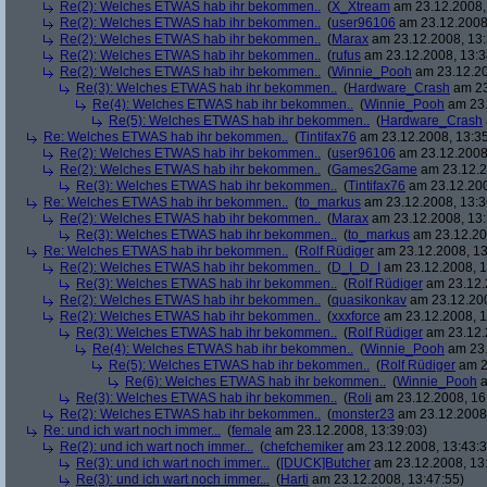
Re(2): Welches ETWAS hab ihr bekommen..
(
X_Xtream
am 23.12.2008,
Re(2): Welches ETWAS hab ihr bekommen..
(
user96106
am 23.12.2008,
Re(2): Welches ETWAS hab ihr bekommen..
(
Marax
am 23.12.2008, 13:
Re(2): Welches ETWAS hab ihr bekommen..
(
rufus
am 23.12.2008, 13:3
Re(2): Welches ETWAS hab ihr bekommen..
(
Winnie_Pooh
am 23.12.20
Re(3): Welches ETWAS hab ihr bekommen..
(
Hardware_Crash
am 23
Re(4): Welches ETWAS hab ihr bekommen..
(
Winnie_Pooh
am 23.
Re(5): Welches ETWAS hab ihr bekommen..
(
Hardware_Crash
Re: Welches ETWAS hab ihr bekommen..
(
Tintifax76
am 23.12.2008, 13:35
Re(2): Welches ETWAS hab ihr bekommen..
(
user96106
am 23.12.2008,
Re(2): Welches ETWAS hab ihr bekommen..
(
Games2Game
am 23.12.2
Re(3): Welches ETWAS hab ihr bekommen..
(
Tintifax76
am 23.12.200
Re: Welches ETWAS hab ihr bekommen..
(
to_markus
am 23.12.2008, 13:3
Re(2): Welches ETWAS hab ihr bekommen..
(
Marax
am 23.12.2008, 13:
Re(3): Welches ETWAS hab ihr bekommen..
(
to_markus
am 23.12.20
Re: Welches ETWAS hab ihr bekommen..
(
Rolf Rüdiger
am 23.12.2008, 13
Re(2): Welches ETWAS hab ihr bekommen..
(
D_I_D_I
am 23.12.2008, 1
Re(3): Welches ETWAS hab ihr bekommen..
(
Rolf Rüdiger
am 23.12.
Re(2): Welches ETWAS hab ihr bekommen..
(
quasikonkav
am 23.12.200
Re(2): Welches ETWAS hab ihr bekommen..
(
xxxforce
am 23.12.2008, 1
Re(3): Welches ETWAS hab ihr bekommen..
(
Rolf Rüdiger
am 23.12.
Re(4): Welches ETWAS hab ihr bekommen..
(
Winnie_Pooh
am 23.
Re(5): Welches ETWAS hab ihr bekommen..
(
Rolf Rüdiger
am 2
Re(6): Welches ETWAS hab ihr bekommen..
(
Winnie_Pooh
a
Re(3): Welches ETWAS hab ihr bekommen..
(
Roli
am 23.12.2008, 16
Re(2): Welches ETWAS hab ihr bekommen..
(
monster23
am 23.12.2008,
Re: und ich wart noch immer...
(
female
am 23.12.2008, 13:39:03)
Re(2): und ich wart noch immer...
(
chefchemiker
am 23.12.2008, 13:43:3
Re(3): und ich wart noch immer...
(
[DUCK]Butcher
am 23.12.2008, 13
Re(3): und ich wart noch immer...
(
Harti
am 23.12.2008, 13:47:55)