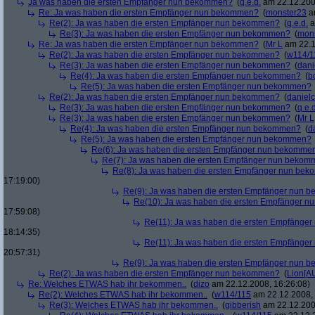
Ja was haben die ersten Empfänger nun bekommen?
(
q.e.d.
am 22.12.200
Re: Ja was haben die ersten Empfänger nun bekommen?
(
monster23
am
Re(2): Ja was haben die ersten Empfänger nun bekommen?
(
q.e.d.
a
Re(3): Ja was haben die ersten Empfänger nun bekommen?
(
mon
Re: Ja was haben die ersten Empfänger nun bekommen?
(
Mr L
am 22.1
Re(2): Ja was haben die ersten Empfänger nun bekommen?
(
w114/1
Re(3): Ja was haben die ersten Empfänger nun bekommen?
(
dani
Re(4): Ja was haben die ersten Empfänger nun bekommen?
(
b
Re(5): Ja was haben die ersten Empfänger nun bekommen?
Re(2): Ja was haben die ersten Empfänger nun bekommen?
(
danielc
Re(3): Ja was haben die ersten Empfänger nun bekommen?
(
q.e.d
Re(3): Ja was haben die ersten Empfänger nun bekommen?
(
Mr L
Re(4): Ja was haben die ersten Empfänger nun bekommen?
(
d
Re(5): Ja was haben die ersten Empfänger nun bekommen?
Re(6): Ja was haben die ersten Empfänger nun bekomme
Re(7): Ja was haben die ersten Empfänger nun beko
Re(8): Ja was haben die ersten Empfänger nun be
17:19:00)
Re(9): Ja was haben die ersten Empfänger nun
Re(10): Ja was haben die ersten Empfänger 
17:59:08)
Re(11): Ja was haben die ersten Empfänge
18:14:35)
Re(11): Ja was haben die ersten Empfänge
20:57:31)
Re(9): Ja was haben die ersten Empfänger nun
Re(2): Ja was haben die ersten Empfänger nun bekommen?
(
Lion[A
Re: Welches ETWAS hab ihr bekommen..
(
dizo
am 22.12.2008, 16:26:08)
Re(2): Welches ETWAS hab ihr bekommen..
(
w114/115
am 22.12.2008, 
Re(3): Welches ETWAS hab ihr bekommen..
(
gibberish
am 22.12.200