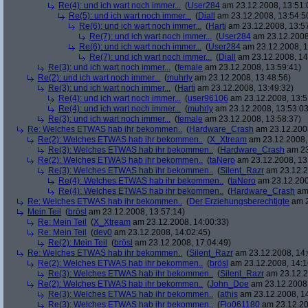
Re(4): und ich wart noch immer...
(
User284
am 23.12.2008, 13:51:
Re(5): und ich wart noch immer...
(
Diall
am 23.12.2008, 13:54:5
Re(6): und ich wart noch immer...
(
Harti
am 23.12.2008, 13:5
Re(7): und ich wart noch immer...
(
User284
am 23.12.2008
Re(6): und ich wart noch immer...
(
User284
am 23.12.2008, 1
Re(7): und ich wart noch immer...
(
Diall
am 23.12.2008, 14
Re(3): und ich wart noch immer...
(
female
am 23.12.2008, 13:59:41)
Re(2): und ich wart noch immer...
(
muhrly
am 23.12.2008, 13:48:56)
Re(3): und ich wart noch immer...
(
Harti
am 23.12.2008, 13:49:32)
Re(4): und ich wart noch immer...
(
user96106
am 23.12.2008, 13:5
Re(4): und ich wart noch immer...
(
muhrly
am 23.12.2008, 13:53:03
Re(3): und ich wart noch immer...
(
female
am 23.12.2008, 13:58:37)
Re: Welches ETWAS hab ihr bekommen..
(
Hardware_Crash
am 23.12.2008
Re(2): Welches ETWAS hab ihr bekommen..
(
X_Xtream
am 23.12.2008,
Re(3): Welches ETWAS hab ihr bekommen..
(
Hardware_Crash
am 23
Re(2): Welches ETWAS hab ihr bekommen..
(
taNero
am 23.12.2008, 13
Re(3): Welches ETWAS hab ihr bekommen..
(
Silent_Razr
am 23.12.2
Re(4): Welches ETWAS hab ihr bekommen..
(
taNero
am 23.12.200
Re(4): Welches ETWAS hab ihr bekommen..
(
Hardware_Crash
am 
Re: Welches ETWAS hab ihr bekommen..
(
Der Erziehungsberechtigte
am 2
Mein Teil
(
brösl
am 23.12.2008, 13:57:14)
Re: Mein Teil
(
X_Xtream
am 23.12.2008, 14:00:33)
Re: Mein Teil
(
dev0
am 23.12.2008, 14:02:45)
Re(2): Mein Teil
(
brösl
am 23.12.2008, 17:04:49)
Re: Welches ETWAS hab ihr bekommen..
(
Silent_Razr
am 23.12.2008, 14:
Re(2): Welches ETWAS hab ihr bekommen..
(
brösl
am 23.12.2008, 14:1
Re(3): Welches ETWAS hab ihr bekommen..
(
Silent_Razr
am 23.12.2
Re(2): Welches ETWAS hab ihr bekommen..
(
John_Doe
am 23.12.2008,
Re(3): Welches ETWAS hab ihr bekommen..
(
athis
am 23.12.2008, 14
Re(3): Welches ETWAS hab ihr bekommen..
(
Flo061180
am 23.12.20