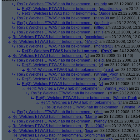
Re(2): Welches ETWAS hab ihr bekommen..
(
muhrly
am 23.12.2008, 12
Re(3): Welches ETWAS hab ihr bekommen..
(
quasikonkav
am 23.12.
Re(3): Welches ETWAS hab ihr bekommen..
(
Judge
am 23.12.2008, 
Re(2): Welches ETWAS hab ihr bekommen..
(
hansi99
am 23.12.2008, 1
Re(2): Welches ETWAS hab ihr bekommen..
(
kopfnick
am 23.12.2008, 1
Re(2): Welches ETWAS hab ihr bekommen..
(
littleo
am 23.12.2008, 13:3
Re(2): Welches ETWAS hab ihr bekommen..
(
athis
am 23.12.2008, 14:2
Re: Welches ETWAS hab ihr bekommen..
(
mcmichael
am 23.12.2008, 12:0
Re: Welches ETWAS hab ihr bekommen..
(
-MiniC-
am 23.12.2008, 12:04:0
Re(2): Welches ETWAS hab ihr bekommen..
(
monster23
am 23.12.2008,
Re(3): Welches ETWAS hab ihr bekommen..
(
RevX
am 24.12.2008,
Re: Welches ETWAS hab ihr bekommen..
(
zf
am 23.12.2008, 12:11:46)
Re(2): Welches ETWAS hab ihr bekommen..
(
q.e.d.
am 23.12.2008, 12:
Re(3): Welches ETWAS hab ihr bekommen..
(
zf
am 23.12.2008, 12:2
Re(4): Welches ETWAS hab ihr bekommen..
(
q.e.d.
am 23.12.2008,
Re(2): Welches ETWAS hab ihr bekommen..
(
Winnie_Pooh
am 23.12.20
Re(3): Welches ETWAS hab ihr bekommen..
(
Games2Game
am 23.12
Re(3): Welches ETWAS hab ihr bekommen..
(
zf
am 23.12.2008, 12:2
Re(4): Welches ETWAS hab ihr bekommen..
(
Winnie_Pooh
am 23.
Re(5): Welches ETWAS hab ihr bekommen..
(
zf
am 23.12.2008,
Re(6): Welches ETWAS hab ihr bekommen..
(
Winnie_Pooh
a
Re(7): Welches ETWAS hab ihr bekommen..
(
zf
am 23.12.
Re(8): Welches ETWAS hab ihr bekommen..
(
Winnie_
Re(2): Welches ETWAS hab ihr bekommen..
(
Mr L
am 23.12.2008, 12:2
Re: Welches ETWAS hab ihr bekommen..
(
Marne
am 23.12.2008, 12:19:54
Re(2): Welches ETWAS hab ihr bekommen..
(
wendy
am 23.12.2008, 12
Re: Welches ETWAS hab ihr bekommen..
(
Belial2003
am 23.12.2008, 12:2
Re: Welches ETWAS hab ihr bekommen..
(
toco
am 23.12.2008, 12:26:26)
Re: Welches ETWAS hab ihr bekommen..
(
Atomicman
am 23.12.2008, 12: