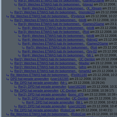
Re(3): Welches ETWAS hab ihr bekommen..
(
Games2Game
am 23.12
Re(3): Welches ETWAS hab ihr bekommen..
(
playaz
am 23.12.2008, 
Re(4): Welches ETWAS hab ihr bekommen..
(
X_Xtream
am 23.12.
Re(2): Welches ETWAS hab ihr bekommen..
(
monster23
am 23.12.2008,
Re: Welches ETWAS hab ihr bekommen..
(
Psylence
am 23.12.2008, 10:22
Re(2): Welches ETWAS hab ihr bekommen..
(
plotti
am 23.12.2008, 10:2
Re(3): Welches ETWAS hab ihr bekommen..
(
Games2Game
am 23.12
Re(4): Welches ETWAS hab ihr bekommen..
(
plotti
am 23.12.2008,
Re(3): Welches ETWAS hab ihr bekommen..
(
Roli
am 23.12.2008, 10
Re(4): Welches ETWAS hab ihr bekommen..
(
plotti
am 23.12.2008,
Re(4): Welches ETWAS hab ihr bekommen..
(
fstingl2
am 23.12.200
Re(4): Welches ETWAS hab ihr bekommen..
(
Games2Game
am 23
Re(5): Welches ETWAS hab ihr bekommen..
(
Roli
am 23.12.200
Re(4): Welches ETWAS hab ihr bekommen..
(
Srv-02
am 23.12.200
Re(4): Welches ETWAS hab ihr bekommen..
(
Mr L
am 23.12.2008,
Re(2): Welches ETWAS hab ihr bekommen..
(
JC-Denton
am 23.12.2008,
Re(2): Welches ETWAS hab ihr bekommen..
(
Madler
am 23.12.2008, 10
Re(2): Welches ETWAS hab ihr bekommen..
(
athis
am 23.12.2008, 10:5
Re(2): Welches ETWAS hab ihr bekommen..
(
smart42
am 23.12.2008, 1
Re: Welches ETWAS hab ihr bekommen..
(
Flo061180
am 23.12.2008, 10:2
DPD hat gerade angerufen
(
user182285
am 23.12.2008, 10:29:10)
Re: DPD hat gerade angerufen
(
Mr L
am 23.12.2008, 10:29:24)
Re(2): DPD hat gerade angerufen
(
user182285
am 23.12.2008, 10:3
Re: DPD hat gerade angerufen
(
JC-Denton
am 23.12.2008, 10:39:17)
Re(2): DPD hat gerade angerufen
(
bono_d70
am 23.12.2008, 10:39:
Re(3): DPD hat gerade angerufen
(
JC-Denton
am 23.12.2008, 10:
Re(4): DPD hat gerade angerufen
(
Mr L
am 23.12.2008, 10:42:
Re(2): DPD hat gerade angerufen
(
user182285
am 23.12.2008, 10:4
Re: DPD hat gerade angerufen
(
RoboCop
am 23.12.2008, 10:40:21)
Re: Welches ETWAS hab ihr bekommen..
(
RoboCop
am 23.12.2008, 10:31