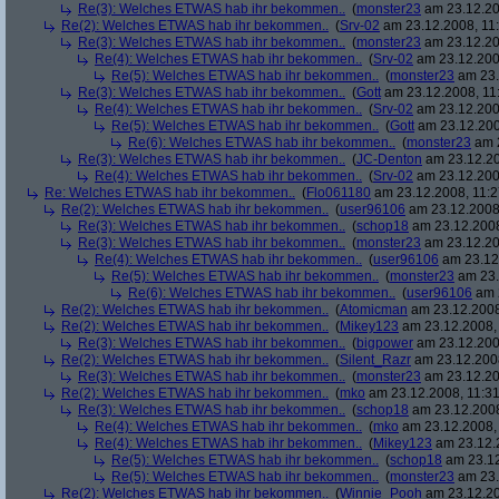
Re(3): Welches ETWAS hab ihr bekommen..
(
monster23
am 23.12.20
Re(2): Welches ETWAS hab ihr bekommen..
(
Srv-02
am 23.12.2008, 11:
Re(3): Welches ETWAS hab ihr bekommen..
(
monster23
am 23.12.20
Re(4): Welches ETWAS hab ihr bekommen..
(
Srv-02
am 23.12.2008
Re(5): Welches ETWAS hab ihr bekommen..
(
monster23
am 23.
Re(3): Welches ETWAS hab ihr bekommen..
(
Gott
am 23.12.2008, 11
Re(4): Welches ETWAS hab ihr bekommen..
(
Srv-02
am 23.12.2008
Re(5): Welches ETWAS hab ihr bekommen..
(
Gott
am 23.12.200
Re(6): Welches ETWAS hab ihr bekommen..
(
monster23
am 2
Re(3): Welches ETWAS hab ihr bekommen..
(
JC-Denton
am 23.12.20
Re(4): Welches ETWAS hab ihr bekommen..
(
Srv-02
am 23.12.2008
Re: Welches ETWAS hab ihr bekommen..
(
Flo061180
am 23.12.2008, 11:2
Re(2): Welches ETWAS hab ihr bekommen..
(
user96106
am 23.12.2008,
Re(3): Welches ETWAS hab ihr bekommen..
(
schop18
am 23.12.2008
Re(3): Welches ETWAS hab ihr bekommen..
(
monster23
am 23.12.20
Re(4): Welches ETWAS hab ihr bekommen..
(
user96106
am 23.12.
Re(5): Welches ETWAS hab ihr bekommen..
(
monster23
am 23.
Re(6): Welches ETWAS hab ihr bekommen..
(
user96106
am 2
Re(2): Welches ETWAS hab ihr bekommen..
(
Atomicman
am 23.12.2008
Re(2): Welches ETWAS hab ihr bekommen..
(
Mikey123
am 23.12.2008, 
Re(3): Welches ETWAS hab ihr bekommen..
(
bigpower
am 23.12.200
Re(2): Welches ETWAS hab ihr bekommen..
(
Silent_Razr
am 23.12.2008
Re(3): Welches ETWAS hab ihr bekommen..
(
monster23
am 23.12.20
Re(2): Welches ETWAS hab ihr bekommen..
(
mko
am 23.12.2008, 11:31
Re(3): Welches ETWAS hab ihr bekommen..
(
schop18
am 23.12.2008
Re(4): Welches ETWAS hab ihr bekommen..
(
mko
am 23.12.2008, 
Re(4): Welches ETWAS hab ihr bekommen..
(
Mikey123
am 23.12.2
Re(5): Welches ETWAS hab ihr bekommen..
(
schop18
am 23.12
Re(5): Welches ETWAS hab ihr bekommen..
(
monster23
am 23.
Re(2): Welches ETWAS hab ihr bekommen..
(
Winnie_Pooh
am 23.12.20