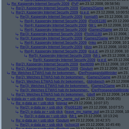
Re: Kaspersky Internet Security 2009
(
PvP
am 23.12.2008, 09:58:56)
Re(2): Kaspersky Internet Security 2009
(
Games2Game
am 23.12.2008,
Re(2): Kaspersky Internet Security 2009
(
q.e.d.
am 23.12.2008, 10:00:5
Re(3): Kaspersky Internet Security 2009
(
sonja85
am 23.12.2008, 10:
Re(4): Kaspersky Internet Security 2009
(
Flo061180
am 23.12.2008
Re(4): Kaspersky Internet Security 2009
(
Mr L
am 23.12.2008, 10:
Re(4): Kaspersky Internet Security 2009
(
Games2Game
am 23.12.
Re(3): Kaspersky Internet Security 2009
(
Flo061180
am 23.12.2008, 
Re(3): Kaspersky Internet Security 2009
(
Games2Game
am 23.12.200
Re(4): Kaspersky Internet Security 2009
(
mko
am 23.12.2008, 10:1
Re(3): Kaspersky Internet Security 2009
(
dizo
am 23.12.2008, 10:02:
Re(4): Kaspersky Internet Security 2009
(
q.e.d.
am 23.12.2008, 10
Re(5): Kaspersky Internet Security 2009
(
Mr L
am 23.12.2008, 1
Re(6): Kaspersky Internet Security 2009
(
q.e.d.
am 23.12.200
Re(2): Kaspersky Internet Security 2009
(
bertl099
am 23.12.2008, 10:27
Re(2): Kaspersky Internet Security 2009
(
Sputum
am 23.12.2008, 10:42
Re: Welches ETWAS hab ihr bekommen..
(
DerPropagandaMinister
am 23.1
Re(2): Welches ETWAS hab ihr bekommen..
(
Games2Game
am 23.12.2
Re(2): Welches ETWAS hab ihr bekommen..
(
ddrobesch
am 23.12.2008,
Re(3): Welches ETWAS hab ihr bekommen..
(
Games2Game
am 23.12
Re(3): Welches ETWAS hab ihr bekommen..
(
DerPropagandaMiniste
Re(2): Welches ETWAS hab ihr bekommen..
(
stiefl
am 23.12.2008, 14:5
g-data av + usb stick
(
leave_my_name_out
am 23.12.2008, 10:06:05)
Re: g-data av + usb stick
(
playaz
am 23.12.2008, 10:07:37)
Re(2): g-data av + usb stick
(
Flo061180
am 23.12.2008, 10:07:57)
Re(2): g-data av + usb stick
(
leave_my_name_out
am 23.12.2008, 10
Re(3): g-data av + usb stick
(
Mr L
am 23.12.2008, 10:13:24)
Re: g-data av + usb stick
(
Sputum
am 23.12.2008, 10:42:37)
Re(2): g-data av + usb stick
(
schop18
am 23.12.2008, 10:45:49)