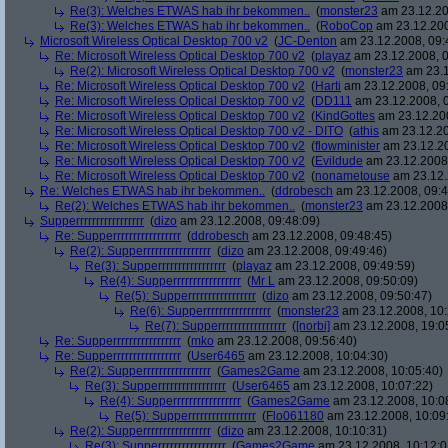
Re(3): Welches ETWAS hab ihr bekommen..
(
monster23
am 23.12.20
Re(3): Welches ETWAS hab ihr bekommen..
(
RoboCop
am 23.12.200
Microsoft Wireless Optical Desktop 700 v2
(
JC-Denton
am 23.12.2008, 09:
Re: Microsoft Wireless Optical Desktop 700 v2
(
playaz
am 23.12.2008, 0
Re(2): Microsoft Wireless Optical Desktop 700 v2
(
monster23
am 23.1
Re: Microsoft Wireless Optical Desktop 700 v2
(
Harti
am 23.12.2008, 09
Re: Microsoft Wireless Optical Desktop 700 v2
(
DD111
am 23.12.2008, 0
Re: Microsoft Wireless Optical Desktop 700 v2
(
KindGottes
am 23.12.200
Re: Microsoft Wireless Optical Desktop 700 v2 - DITO
(
athis
am 23.12.20
Re: Microsoft Wireless Optical Desktop 700 v2
(
flowminister
am 23.12.20
Re: Microsoft Wireless Optical Desktop 700 v2
(
Evildude
am 23.12.2008,
Re: Microsoft Wireless Optical Desktop 700 v2
(
nonametouse
am 23.12.
Re: Welches ETWAS hab ihr bekommen..
(
ddrobesch
am 23.12.2008, 09:4
Re(2): Welches ETWAS hab ihr bekommen..
(
monster23
am 23.12.2008,
Supperrrrrrrrrrrrrrrrr
(
dizo
am 23.12.2008, 09:48:09)
Re: Supperrrrrrrrrrrrrrrrr
(
ddrobesch
am 23.12.2008, 09:48:45)
Re(2): Supperrrrrrrrrrrrrrrrr
(
dizo
am 23.12.2008, 09:49:46)
Re(3): Supperrrrrrrrrrrrrrrrr
(
playaz
am 23.12.2008, 09:49:59)
Re(4): Supperrrrrrrrrrrrrrrrr
(
Mr L
am 23.12.2008, 09:50:09)
Re(5): Supperrrrrrrrrrrrrrrrr
(
dizo
am 23.12.2008, 09:50:47)
Re(6): Supperrrrrrrrrrrrrrrrr
(
monster23
am 23.12.2008, 10:
Re(7): Supperrrrrrrrrrrrrrrrr
(
[norbi]
am 23.12.2008, 19:0
Re: Supperrrrrrrrrrrrrrrrr
(
mko
am 23.12.2008, 09:56:40)
Re: Supperrrrrrrrrrrrrrrrr
(
User6465
am 23.12.2008, 10:04:30)
Re(2): Supperrrrrrrrrrrrrrrrr
(
Games2Game
am 23.12.2008, 10:05:40)
Re(3): Supperrrrrrrrrrrrrrrrr
(
User6465
am 23.12.2008, 10:07:22)
Re(4): Supperrrrrrrrrrrrrrrrr
(
Games2Game
am 23.12.2008, 10:0
Re(5): Supperrrrrrrrrrrrrrrrr
(
Flo061180
am 23.12.2008, 10:09
Re(2): Supperrrrrrrrrrrrrrrrr
(
dizo
am 23.12.2008, 10:10:31)
Re(3): Supperrrrrrrrrrrrrrrrr
(
Games2Game
am 23.12.2008, 10:12:0