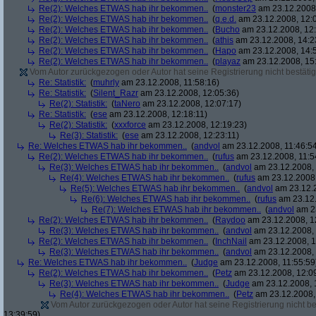
Re(2): Welches ETWAS hab ihr bekommen..
(
monster23
am 23.12.2008,
Re(2): Welches ETWAS hab ihr bekommen..
(
q.e.d.
am 23.12.2008, 12:
Re(2): Welches ETWAS hab ihr bekommen..
(
Bucho
am 23.12.2008, 12:
Re(2): Welches ETWAS hab ihr bekommen..
(
athis
am 23.12.2008, 14:2
Re(2): Welches ETWAS hab ihr bekommen..
(
Hapo
am 23.12.2008, 14:
Re(2): Welches ETWAS hab ihr bekommen..
(
playaz
am 23.12.2008, 15
Vom Autor zurückgezogen oder Autor hat seine Registrierung nicht bestätig
Re: Statistik:
(
muhrly
am 23.12.2008, 11:58:16)
Re: Statistik:
(
Silent_Razr
am 23.12.2008, 12:05:36)
Re(2): Statistik:
(
taNero
am 23.12.2008, 12:07:17)
Re: Statistik:
(
ese
am 23.12.2008, 12:18:11)
Re(2): Statistik:
(
xxxforce
am 23.12.2008, 12:19:23)
Re(3): Statistik:
(
ese
am 23.12.2008, 12:23:11)
Re: Welches ETWAS hab ihr bekommen..
(
andvol
am 23.12.2008, 11:46:5
Re(2): Welches ETWAS hab ihr bekommen..
(
rufus
am 23.12.2008, 11:5
Re(3): Welches ETWAS hab ihr bekommen..
(
andvol
am 23.12.2008, 
Re(4): Welches ETWAS hab ihr bekommen..
(
rufus
am 23.12.2008,
Re(5): Welches ETWAS hab ihr bekommen..
(
andvol
am 23.12.2
Re(6): Welches ETWAS hab ihr bekommen..
(
rufus
am 23.12.
Re(7): Welches ETWAS hab ihr bekommen..
(
andvol
am 23
Re(2): Welches ETWAS hab ihr bekommen..
(
Raydoo
am 23.12.2008, 1
Re(3): Welches ETWAS hab ihr bekommen..
(
andvol
am 23.12.2008, 
Re(2): Welches ETWAS hab ihr bekommen..
(
InchNail
am 23.12.2008, 1
Re(3): Welches ETWAS hab ihr bekommen..
(
andvol
am 23.12.2008, 
Re: Welches ETWAS hab ihr bekommen..
(
Judge
am 23.12.2008, 11:55:59
Re(2): Welches ETWAS hab ihr bekommen..
(
Petz
am 23.12.2008, 12:0
Re(3): Welches ETWAS hab ihr bekommen..
(
Judge
am 23.12.2008, 
Re(4): Welches ETWAS hab ihr bekommen..
(
Petz
am 23.12.2008,
Vom Autor zurückgezogen oder Autor hat seine Registrierung nicht bes
13:39:59)