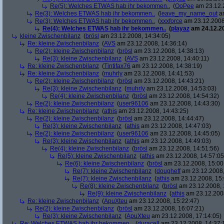
Re(5): Welches ETWAS hab ihr bekommen..
(
OoPee
am 23.12.2
Re(3): Welches ETWAS hab ihr bekommen..
(
leave_my_name_out
am
Re(3): Welches ETWAS hab ihr bekommen..
(
xxxforce
am 23.12.2008
Re(4): Welches ETWAS hab ihr bekommen..
(
playaz
am 24.12.20
kleine Zwischenbilanz
(
brösl
am 23.12.2008, 14:34:05)
Re: kleine Zwischenbilanz
(
AVS
am 23.12.2008, 14:36:14)
Re(2): kleine Zwischenbilanz
(
brösl
am 23.12.2008, 14:38:13)
Re(3): kleine Zwischenbilanz
(
AVS
am 23.12.2008, 14:40:11)
Re: kleine Zwischenbilanz
(
Tintifax76
am 23.12.2008, 14:38:19)
Re: kleine Zwischenbilanz
(
muhrly
am 23.12.2008, 14:41:53)
Re(2): kleine Zwischenbilanz
(
brösl
am 23.12.2008, 14:43:21)
Re(3): kleine Zwischenbilanz
(
muhrly
am 23.12.2008, 14:53:03)
Re(4): kleine Zwischenbilanz
(
brösl
am 23.12.2008, 14:54:32)
Re(2): kleine Zwischenbilanz
(
user96106
am 23.12.2008, 14:43:30)
Re: kleine Zwischenbilanz
(
athis
am 23.12.2008, 14:43:25)
Re(2): kleine Zwischenbilanz
(
brösl
am 23.12.2008, 14:44:47)
Re(3): kleine Zwischenbilanz
(
athis
am 23.12.2008, 14:47:03)
Re(2): kleine Zwischenbilanz
(
user96106
am 23.12.2008, 14:45:05)
Re(3): kleine Zwischenbilanz
(
athis
am 23.12.2008, 14:49:03)
Re(4): kleine Zwischenbilanz
(
brösl
am 23.12.2008, 14:51:56)
Re(5): kleine Zwischenbilanz
(
athis
am 23.12.2008, 14:57:05
Re(6): kleine Zwischenbilanz
(
brösl
am 23.12.2008, 15:00
Re(7): kleine Zwischenbilanz
(
dougheff
am 23.12.2008,
Re(7): kleine Zwischenbilanz
(
athis
am 23.12.2008, 15:
Re(8): kleine Zwischenbilanz
(
brösl
am 23.12.2008, 
Re(9): kleine Zwischenbilanz
(
athis
am 23.12.2008
Re: kleine Zwischenbilanz
(
ApuXteu
am 23.12.2008, 15:22:47)
Re(2): kleine Zwischenbilanz
(
brösl
am 23.12.2008, 16:07:21)
Re(3): kleine Zwischenbilanz
(
ApuXteu
am 23.12.2008, 17:14:05)
Re: Welches ETWAS hab ihr bekommen..
(
duracell
am 23.12.2008, 14:37: