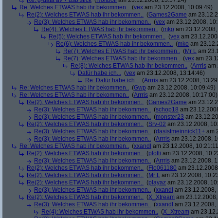
Re: g-data av + usb stick
(
Roliboli
am 23.12.2008, 13:57:24)
Re: Welches ETWAS hab ihr bekommen..
(
vex
am 23.12.2008, 10:09:49)
Re(2): Welches ETWAS hab ihr bekommen..
(
Games2Game
am 23.12.2
Re(3): Welches ETWAS hab ihr bekommen..
(
vex
am 23.12.2008, 10:
Re(4): Welches ETWAS hab ihr bekommen..
(
mko
am 23.12.2008, 
Re(5): Welches ETWAS hab ihr bekommen..
(
vex
am 23.12.2008
Re(6): Welches ETWAS hab ihr bekommen..
(
mko
am 23.12.2
Re(7): Welches ETWAS hab ihr bekommen..
(
Mr L
am 23.1
Re(7): Welches ETWAS hab ihr bekommen..
(
vex
am 23.12
Re(8): Welches ETWAS hab ihr bekommen..
(
Arrris
am 2
Dafür habe ich...
(
vex
am 23.12.2008, 13:14:46)
Re: Dafür habe ich...
(
Arrris
am 23.12.2008, 13:29
Re: Welches ETWAS hab ihr bekommen..
(
Gwp
am 23.12.2008, 10:09:49)
Re: Welches ETWAS hab ihr bekommen..
(
Arrris
am 23.12.2008, 10:17:00)
Re(2): Welches ETWAS hab ihr bekommen..
(
Games2Game
am 23.12.2
Re(3): Welches ETWAS hab ihr bekommen..
(
schop18
am 23.12.2008
Re(3): Welches ETWAS hab ihr bekommen..
(
monster23
am 23.12.20
Re(2): Welches ETWAS hab ihr bekommen..
(
Srv-02
am 23.12.2008, 10
Re(3): Welches ETWAS hab ihr bekommen..
(
dasistmeinnick11+
am 2
Re(3): Welches ETWAS hab ihr bekommen..
(
Arrris
am 23.12.2008, 1
Re: Welches ETWAS hab ihr bekommen..
(
xxandl
am 23.12.2008, 10:21:11
Re(2): Welches ETWAS hab ihr bekommen..
(
plotti
am 23.12.2008, 10:2
Re(3): Welches ETWAS hab ihr bekommen..
(
Arrris
am 23.12.2008, 1
Re(2): Welches ETWAS hab ihr bekommen..
(
Flo061180
am 23.12.2008,
Re(2): Welches ETWAS hab ihr bekommen..
(
Mr L
am 23.12.2008, 10:2
Re(2): Welches ETWAS hab ihr bekommen..
(
playaz
am 23.12.2008, 10
Re(3): Welches ETWAS hab ihr bekommen..
(
xxandl
am 23.12.2008, 
Re(2): Welches ETWAS hab ihr bekommen..
(
X_Xtream
am 23.12.2008,
Re(3): Welches ETWAS hab ihr bekommen..
(
xxandl
am 23.12.2008, 
Re(4): Welches ETWAS hab ihr bekommen..
(
X_Xtream
am 23.12.