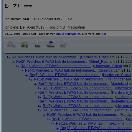
_____________________________________________________________
Ich suche: AMD CPU - Sockel 939 - .... X2
Ich biete: Dell Axim X51v + TomTom BT Navigation
25.12.2008, 18:08 Uhr - Editiert von
mjy@geizhals.at
, alte Version:
hier
Re: Welches ETWAS hab ihr bekommen..
(
Hardware_Crash
am 21.12.2008
Re(2): Welches ETWAS hab ihr bekommen..
(
Silent_Razr
am 21.12.2008
Re(3): Welches ETWAS hab ihr bekommen..
(
Hardware_Crash
am 21
Re(4): Welches ETWAS hab ihr bekommen..
(
danielcart
am 21.12.
Re(5): Welches ETWAS hab ihr bekommen..
(
Hardware_Crash
Re(6): Welches ETWAS hab ihr bekommen..
(
hellbringer
am 2
Re(7): Welches ETWAS hab ihr bekommen..
(
danielcart
am
Re(8): Welches ETWAS hab ihr bekommen..
(
skyreach
Re(7): Welches ETWAS hab ihr bekommen..
(
Hardware_C
Re(8): Welches ETWAS hab ihr bekommen..
(
hellbring
Re(7): Welches ETWAS hab ihr bekommen..
(
hometech.v2
Re(8): Welches ETWAS hab ihr bekommen..
(
skyreach
Re(8): Welches ETWAS hab ihr bekommen..
(
Winnie_
Re(9): Welches ETWAS hab ihr bekommen..
(
Hardw
Re(10): Welches ETWAS hab ihr bekommen..
(
Wi
Re(11): Welches ETWAS hab ihr bekommen..
(
Re(12): Welches ETWAS hab ihr bekommen.