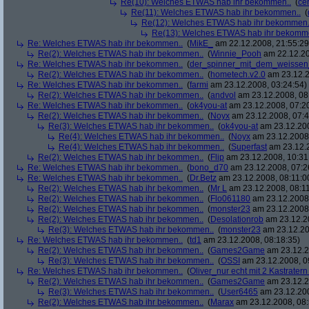
Re(10): Welches ETWAS hab ihr bekommen..
(
ce
Re(11): Welches ETWAS hab ihr bekommen..
(
Re(12): Welches ETWAS hab ihr bekommen.
Re(13): Welches ETWAS hab ihr bekomm
Re: Welches ETWAS hab ihr bekommen..
(
MikE_
am 22.12.2008, 21:55:29
Re(2): Welches ETWAS hab ihr bekommen..
(
Winnie_Pooh
am 22.12.20
Re: Welches ETWAS hab ihr bekommen..
(
der_spinner_mit_dem_weissen
Re(2): Welches ETWAS hab ihr bekommen..
(
hometech.v2.0
am 23.12.2
Re: Welches ETWAS hab ihr bekommen..
(
farmi
am 23.12.2008, 03:24:54)
Re(2): Welches ETWAS hab ihr bekommen..
(
andvol
am 23.12.2008, 08
Re: Welches ETWAS hab ihr bekommen..
(
ok4you-at
am 23.12.2008, 07:2
Re(2): Welches ETWAS hab ihr bekommen..
(
Noyx
am 23.12.2008, 07:4
Re(3): Welches ETWAS hab ihr bekommen..
(
ok4you-at
am 23.12.200
Re(4): Welches ETWAS hab ihr bekommen..
(
Noyx
am 23.12.2008,
Re(4): Welches ETWAS hab ihr bekommen..
(
Superfast
am 23.12.2
Re(2): Welches ETWAS hab ihr bekommen..
(
Flip
am 23.12.2008, 10:31
Re: Welches ETWAS hab ihr bekommen..
(
bono_d70
am 23.12.2008, 07:2
Re: Welches ETWAS hab ihr bekommen..
(
Dr.Betz
am 23.12.2008, 08:11:0
Re(2): Welches ETWAS hab ihr bekommen..
(
Mr L
am 23.12.2008, 08:11
Re(2): Welches ETWAS hab ihr bekommen..
(
Flo061180
am 23.12.2008,
Re(2): Welches ETWAS hab ihr bekommen..
(
monster23
am 23.12.2008,
Re(2): Welches ETWAS hab ihr bekommen..
(
Desolationrob
am 23.12.20
Re(3): Welches ETWAS hab ihr bekommen..
(
monster23
am 23.12.20
Re: Welches ETWAS hab ihr bekommen..
(
td1
am 23.12.2008, 08:18:35)
Re(2): Welches ETWAS hab ihr bekommen..
(
Games2Game
am 23.12.2
Re(3): Welches ETWAS hab ihr bekommen..
(
OSSI
am 23.12.2008, 0
Re: Welches ETWAS hab ihr bekommen..
(
Oliver_nur echt mit 2 Kastratern
Re(2): Welches ETWAS hab ihr bekommen..
(
Games2Game
am 23.12.2
Re(3): Welches ETWAS hab ihr bekommen..
(
User6465
am 23.12.200
Re(2): Welches ETWAS hab ihr bekommen..
(
Marax
am 23.12.2008, 08: