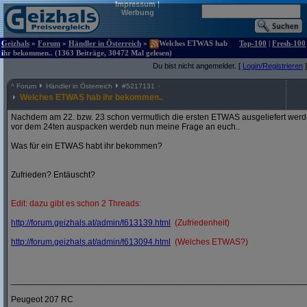
Impressum
|
Werbung
Geizhals
»
Forum
»
Händler in Österreich
»
Welches ETWAS hab
Top-100
|
Fresh-100
ihr bekommen.. (1363 Beiträge, 30472 Mal gelesen)
Du bist nicht angemeldet. [
Login/Registrieren
]
^
Forum
Händler in Österreich
#
5217131
Welches ETWAS hab ihr bekommen..
Nachdem am 22. bzw. 23 schon vermutlich die ersten ETWAS ausgeliefert werden
vor dem 24ten auspacken werdeb nun meine Frage an euch..
Was für ein ETWAS habt ihr bekommen?
Zufrieden? Entäuscht?
Edit: dazu gibt es schon 2 Threads:
http:/
/
forum.geizhals.at/
admin/
t613139.html
(Zufriedenheit)
http:/
/
forum.geizhals.at/
admin/
t613094.html
(Welches ETWAS?)
_____________________________________________________________
Peugeot 207 RC