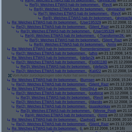
Re(4): Welches ETWAS hab ihr bekommen..
(
skyreacher
am 21.12
Re(5): Welches ETWAS hab ihr bekommen..
(
RevX
am 21.12.20
Re(6): Welches ETWAS hab ihr bekommen..
(
skyreacher
am 
Re(7): Welches ETWAS hab ihr bekommen..
(
RevX
am 21.
Re(8): Welches ETWAS hab ihr bekommen..
(
skyreach
Re: Welches ETWAS hab ihr bekommen..
(
User195329
am 21.12.2008, 11
Re(2): Welches ETWAS hab ihr bekommen..
(
Silent_Razr
am 21.12.2008
Re(3): Welches ETWAS hab ihr bekommen..
(
User195329
am 21.12.2
Re(4): Welches ETWAS hab ihr bekommen..
(
-Transformer2K-
am 2
Re(5): Welches ETWAS hab ihr bekommen..
(
Silent_Razr
am 21
Re(6): Welches ETWAS hab ihr bekommen..
(
Arrris
am 22.12.
Re: Welches ETWAS hab ihr bekommen..
(
homerdersimpson
am 21.12.200
Re(2): Welches ETWAS hab ihr bekommen..
(
athis
am 21.12.2008, 14:5
Re: Welches ETWAS hab ihr bekommen..
(
stefan2k
am 21.12.2008, 13:54:
Re(2): Welches ETWAS hab ihr bekommen..
(
Flo061180
am 21.12.2008,
Re(3): Welches ETWAS hab ihr bekommen..
(
stefan2k
am 21.12.2008
Re(2): Welches ETWAS hab ihr bekommen..
(
Kalif22
am 21.12.2008, 14
Vom Autor zurückgezogen oder Autor hat seine Registrierung nicht bestätig
Re: Welches ETWAS hab ihr bekommen..
(
Burnsen
am 21.12.2008, 15:24:
Re(2): Welches ETWAS hab ihr bekommen..
(
Silent_Razr
am 21.12.2008
Re: Welches ETWAS hab ihr bekommen..
(
ninoStyLe
am 21.12.2008, 15:5
Re(2): Welches ETWAS hab ihr bekommen..
(
xxxforce
am 21.12.2008, 1
Re(3): Welches ETWAS hab ihr bekommen..
(
RevX
am 21.12.2008, 1
Re(2): Welches ETWAS hab ihr bekommen..
(
Alkestis
am 21.12.2008, 1
Re(2): Welches ETWAS hab ihr bekommen..
(
quasikonkav
am 21.12.200
Re(3): Welches ETWAS hab ihr bekommen..
(
Winnie_Pooh
am 21.12.
Re(4): Welches ETWAS hab ihr bekommen..
(
Arrris
am 22.12.2008,
Re: Welches ETWAS hab ihr bekommen..
(
Zaphod1
am 21.12.2008, 20:10
Re(2): Welches ETWAS hab ihr bekommen..
(
Silent_Razr
am 21.12.2008
Re: Welches ETWAS hab ihr bekommen..
(
j.
am 22.12.2008, 14:19:16)