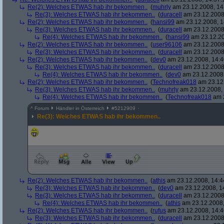
Re(2): Welches ETWAS hab ihr bekommen..
(
muhrly
am 23.12.2008, 14
Re(3): Welches ETWAS hab ihr bekommen..
(
duracell
am 23.12.2008,
Re(2): Welches ETWAS hab ihr bekommen..
(
hansi99
am 23.12.2008, 1
Re(3): Welches ETWAS hab ihr bekommen..
(
duracell
am 23.12.2008,
Re(4): Welches ETWAS hab ihr bekommen..
(
hansi99
am 23.12.20
Re(2): Welches ETWAS hab ihr bekommen..
(
user96106
am 23.12.2008,
Re(3): Welches ETWAS hab ihr bekommen..
(
duracell
am 23.12.2008,
Re(2): Welches ETWAS hab ihr bekommen..
(
dev0
am 23.12.2008, 14:4
Re(3): Welches ETWAS hab ihr bekommen..
(
duracell
am 23.12.2008,
Re(4): Welches ETWAS hab ihr bekommen..
(
dev0
am 23.12.2008,
Re(2): Welches ETWAS hab ihr bekommen..
(
Technofreak018
am 23.12.
Re(3): Welches ETWAS hab ihr bekommen..
(
muhrly
am 23.12.2008, 
Re(4): Welches ETWAS hab ihr bekommen..
(
Technofreak018
am 2
^
Forum
Händler in Österreich
#
5212909
Re(3): Welches ETWAS hab ihr bekommen..
Re(2): Welches ETWAS hab ihr bekommen..
(
athis
am 23.12.2008, 14:4
Re(3): Welches ETWAS hab ihr bekommen..
(
dev0
am 23.12.2008, 1
Re(3): Welches ETWAS hab ihr bekommen..
(
duracell
am 23.12.2008,
Re(4): Welches ETWAS hab ihr bekommen..
(
athis
am 23.12.2008,
Re(2): Welches ETWAS hab ihr bekommen..
(
rufus
am 23.12.2008, 14:4
Re(3): Welches ETWAS hab ihr bekommen..
(
duracell
am 23.12.2008,