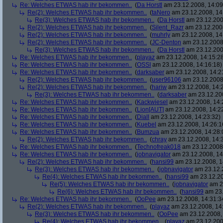
Re: Welches ETWAS hab ihr bekommen..
(
Da Horstl
am 23.12.2008, 14:09
Re(2): Welches ETWAS hab ihr bekommen..
(
taNero
am 23.12.2008, 14
Re(3): Welches ETWAS hab ihr bekommen..
(
Da Horstl
am 23.12.200
Re(2): Welches ETWAS hab ihr bekommen..
(
Silent_Razr
am 23.12.2008
Re(2): Welches ETWAS hab ihr bekommen..
(
muhrly
am 23.12.2008, 14
Re(2): Welches ETWAS hab ihr bekommen..
(
JC-Denton
am 23.12.2008,
Re(3): Welches ETWAS hab ihr bekommen..
(
Da Horstl
am 23.12.200
Re: Welches ETWAS hab ihr bekommen..
(
playaz
am 23.12.2008, 14:15:2
Re: Welches ETWAS hab ihr bekommen..
(
OSSI
am 23.12.2008, 14:16:18)
Re: Welches ETWAS hab ihr bekommen..
(
darksaber
am 23.12.2008, 14:2
Re(2): Welches ETWAS hab ihr bekommen..
(
user96106
am 23.12.2008,
Re(2): Welches ETWAS hab ihr bekommen..
(
hariw
am 23.12.2008, 14:
Re(3): Welches ETWAS hab ihr bekommen..
(
darksaber
am 23.12.200
Re: Welches ETWAS hab ihr bekommen..
(
Kackwiesel
am 23.12.2008, 14:
Re: Welches ETWAS hab ihr bekommen..
(
Lion[AUT]
am 23.12.2008, 14:2
Re: Welches ETWAS hab ihr bekommen..
(
Diall
am 23.12.2008, 14:23:32)
Re: Welches ETWAS hab ihr bekommen..
(
Kuebel
am 23.12.2008, 14:26:1
Re: Welches ETWAS hab ihr bekommen..
(
Bumzua
am 23.12.2008, 14:28:
Re(2): Welches ETWAS hab ihr bekommen..
(
chray
am 23.12.2008, 14:
Re: Welches ETWAS hab ihr bekommen..
(
Technofreak018
am 23.12.2008,
Re: Welches ETWAS hab ihr bekommen..
(
jobnavigator
am 23.12.2008, 14
Re(2): Welches ETWAS hab ihr bekommen..
(
hansi99
am 23.12.2008, 1
Re(3): Welches ETWAS hab ihr bekommen..
(
jobnavigator
am 23.12.2
Re(4): Welches ETWAS hab ihr bekommen..
(
hansi99
am 23.12.20
Re(5): Welches ETWAS hab ihr bekommen..
(
jobnavigator
am 23
Re(6): Welches ETWAS hab ihr bekommen..
(
hansi99
am 23.
Re: Welches ETWAS hab ihr bekommen..
(
OoPee
am 23.12.2008, 14:31:3
Re(2): Welches ETWAS hab ihr bekommen..
(
playaz
am 23.12.2008, 14
Re(3): Welches ETWAS hab ihr bekommen..
(
OoPee
am 23.12.2008, 
Re(4): Welches ETWAS hab ihr bekommen..
(
playaz
am 23.12.200