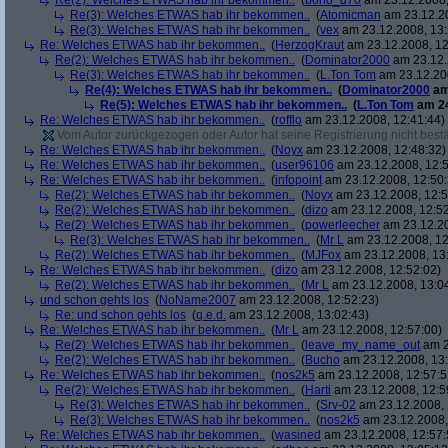
Re(2): Welches ETWAS hab ihr bekommen..
(
bono_d70
am 23.12.2008,
Re(3): Welches ETWAS hab ihr bekommen..
(
Atomicman
am 23.12.20
Re(3): Welches ETWAS hab ihr bekommen..
(
vex
am 23.12.2008, 13:
Re: Welches ETWAS hab ihr bekommen..
(
HerzogKraut
am 23.12.2008, 12
Re(2): Welches ETWAS hab ihr bekommen..
(
Dominator2000
am 23.12.
Re(3): Welches ETWAS hab ihr bekommen..
(
L.Ton Tom
am 23.12.200
Re(4): Welches ETWAS hab ihr bekommen..
(
Dominator2000
am
Re(5): Welches ETWAS hab ihr bekommen..
(
L.Ton Tom
am 24
Re: Welches ETWAS hab ihr bekommen..
(
rofflo
am 23.12.2008, 12:41:44)
Vom Autor zurückgezogen oder Autor hat seine Registrierung nicht bestä
Re: Welches ETWAS hab ihr bekommen..
(
Noyx
am 23.12.2008, 12:48:32)
Re: Welches ETWAS hab ihr bekommen..
(
user96106
am 23.12.2008, 12:5
Re: Welches ETWAS hab ihr bekommen..
(
infopoint
am 23.12.2008, 12:50:
Re(2): Welches ETWAS hab ihr bekommen..
(
Noyx
am 23.12.2008, 12:5
Re(2): Welches ETWAS hab ihr bekommen..
(
dizo
am 23.12.2008, 12:52
Re(2): Welches ETWAS hab ihr bekommen..
(
powerleecher
am 23.12.20
Re(3): Welches ETWAS hab ihr bekommen..
(
Mr L
am 23.12.2008, 12
Re(2): Welches ETWAS hab ihr bekommen..
(
MJFox
am 23.12.2008, 13
Re: Welches ETWAS hab ihr bekommen..
(
dizo
am 23.12.2008, 12:52:02)
Re(2): Welches ETWAS hab ihr bekommen..
(
Mr L
am 23.12.2008, 13:0
und schon gehts los
(
NoName2007
am 23.12.2008, 12:52:23)
Re: und schon gehts los
(
q.e.d.
am 23.12.2008, 13:02:43)
Re: Welches ETWAS hab ihr bekommen..
(
Mr L
am 23.12.2008, 12:57:00)
Re(2): Welches ETWAS hab ihr bekommen..
(
leave_my_name_out
am 2
Re(2): Welches ETWAS hab ihr bekommen..
(
Bucho
am 23.12.2008, 13:
Re: Welches ETWAS hab ihr bekommen..
(
nos2k5
am 23.12.2008, 12:57:5
Re(2): Welches ETWAS hab ihr bekommen..
(
Harti
am 23.12.2008, 12:5
Re(3): Welches ETWAS hab ihr bekommen..
(
Srv-02
am 23.12.2008, 
Re(3): Welches ETWAS hab ihr bekommen..
(
nos2k5
am 23.12.2008,
Re: Welches ETWAS hab ihr bekommen..
(
wasined
am 23.12.2008, 12:57: