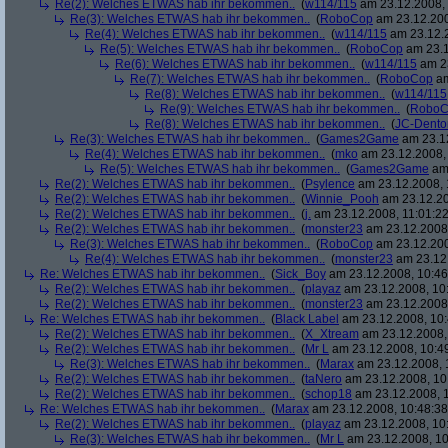
Re(2): Welches ETWAS hab ihr bekommen..
(
w114/115
am 23.12.2008, 
Re(3): Welches ETWAS hab ihr bekommen..
(
RoboCop
am 23.12.200
Re(4): Welches ETWAS hab ihr bekommen..
(
w114/115
am 23.12.2
Re(5): Welches ETWAS hab ihr bekommen..
(
RoboCop
am 23.1
Re(6): Welches ETWAS hab ihr bekommen..
(
w114/115
am 23
Re(7): Welches ETWAS hab ihr bekommen..
(
RoboCop
am
Re(8): Welches ETWAS hab ihr bekommen..
(
w114/115
Re(9): Welches ETWAS hab ihr bekommen..
(
RoboC
Re(8): Welches ETWAS hab ihr bekommen..
(
JC-Dento
Re(3): Welches ETWAS hab ihr bekommen..
(
Games2Game
am 23.12
Re(4): Welches ETWAS hab ihr bekommen..
(
mko
am 23.12.2008, 
Re(5): Welches ETWAS hab ihr bekommen..
(
Games2Game
am 
Re(2): Welches ETWAS hab ihr bekommen..
(
Psylence
am 23.12.2008, 
Re(2): Welches ETWAS hab ihr bekommen..
(
Winnie_Pooh
am 23.12.20
Re(2): Welches ETWAS hab ihr bekommen..
(
j.
am 23.12.2008, 11:01:22
Re(2): Welches ETWAS hab ihr bekommen..
(
monster23
am 23.12.2008,
Re(3): Welches ETWAS hab ihr bekommen..
(
RoboCop
am 23.12.200
Re(4): Welches ETWAS hab ihr bekommen..
(
monster23
am 23.12.
Re: Welches ETWAS hab ihr bekommen..
(
Sick_Boy
am 23.12.2008, 10:46
Re(2): Welches ETWAS hab ihr bekommen..
(
playaz
am 23.12.2008, 10
Re(2): Welches ETWAS hab ihr bekommen..
(
monster23
am 23.12.2008,
Re: Welches ETWAS hab ihr bekommen..
(
Black Label
am 23.12.2008, 10:
Re(2): Welches ETWAS hab ihr bekommen..
(
X_Xtream
am 23.12.2008,
Re(2): Welches ETWAS hab ihr bekommen..
(
Mr L
am 23.12.2008, 10:4
Re(3): Welches ETWAS hab ihr bekommen..
(
Marax
am 23.12.2008, 
Re(2): Welches ETWAS hab ihr bekommen..
(
taNero
am 23.12.2008, 10
Re(2): Welches ETWAS hab ihr bekommen..
(
schop18
am 23.12.2008, 1
Re: Welches ETWAS hab ihr bekommen..
(
Marax
am 23.12.2008, 10:48:38
Re(2): Welches ETWAS hab ihr bekommen..
(
playaz
am 23.12.2008, 10
Re(3): Welches ETWAS hab ihr bekommen..
(
Mr L
am 23.12.2008, 10