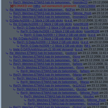
Re(2): Welches ETWAS hab ihr bekommen..
(
monster23
am 23.12.2008,
PLONKED von
mtths
: auf userwunsch geloescht
(
User128884
am 23.12
Re: Welches ETWAS hab ihr bekommen..
(
MJFox
am 23.12.2008, 11:36:54
Re(2): Welches ETWAS hab ihr bekommen..
(
Winnie_Pooh
am 23.12.20
Re(2): Welches ETWAS hab ihr bekommen..
(
monster23
am 23.12.2008,
G Data Av2009 + 2 Stück 2 GB usb sticks
(
q.e.d.
am 23.12.2008, 11:40:12)
Re: G Data Av2009 + 2 Stück 2 GB usb sticks
(
user96106
am 23.12.2008
Re(2): G Data Av2009 + 2 Stück 2 GB usb sticks
(
q.e.d.
am 23.12.2008
Re(3): G Data Av2009 + 2 Stück 2 GB usb sticks
(
user96106
am 23.
Re(4): G Data Av2009 + 2 Stück 2 GB usb sticks
(
q.e.d.
am 23.12
Re: G Data Av2009 + 2 Stück 2 GB usb sticks
(
MJFox
am 23.12.2008, 11
Re(2): G Data Av2009 + 2 Stück 2 GB usb sticks
(
q.e.d.
am 23.12.2008
Re(3): G Data Av2009 + 2 Stück 2 GB usb sticks
(
Mr L
am 23.12.20
biete G DATA AntiVirus um 21,99 inkl Versand!
(
q.e.d.
am 23.12.2008, 12
Re: Welches ETWAS hab ihr bekommen..
(
xxxforce
am 23.12.2008, 11:41:
Re(2): Welches ETWAS hab ihr bekommen..
(
Noyx
am 23.12.2008, 11:4
Re(2): Welches ETWAS hab ihr bekommen..
(
Mr L
am 23.12.2008, 11:44
Re(2): Welches ETWAS hab ihr bekommen..
(
taNero
am 23.12.2008, 11
Re(3): Welches ETWAS hab ihr bekommen..
(
Noyx
am 23.12.2008, 1
Re(4): Welches ETWAS hab ihr bekommen..
(
taNero
am 23.12.200
Re(2): Welches ETWAS hab ihr bekommen..
(
Marax
am 23.12.2008, 11:
Re(3): Welches ETWAS hab ihr bekommen..
(
Gott
am 23.12.2008, 11
Re(4): Welches ETWAS hab ihr bekommen..
(
Marax
am 23.12.2008
Re(2): Welches ETWAS hab ihr bekommen..
(
w114/115
am 23.12.2008, 
Re(3): Welches ETWAS hab ihr bekommen..
(
ducduc
am 23.12.2008,
Re(4): Welches ETWAS hab ihr bekommen..
(
Winnie_Pooh
am 23.
Re(5): Welches ETWAS hab ihr bekommen..
(
ducduc
am 23.12.
Re(6): Welches ETWAS hab ihr bekommen..
(
Winnie_Pooh
a
Re(6): Welches ETWAS hab ihr bekommen..
(
schop18
am 23.
Re(2): Welches ETWAS hab ihr bekommen..
(
RoboCop
am 23.12.2008, 