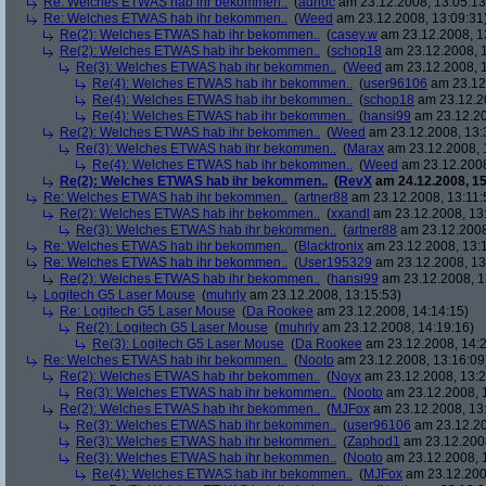
Re: Welches ETWAS hab ihr bekommen..
(
adhoc
am 23.12.2008, 13:05:13
Re: Welches ETWAS hab ihr bekommen..
(
Weed
am 23.12.2008, 13:09:31
Re(2): Welches ETWAS hab ihr bekommen..
(
casey.w
am 23.12.2008, 1
Re(2): Welches ETWAS hab ihr bekommen..
(
schop18
am 23.12.2008, 1
Re(3): Welches ETWAS hab ihr bekommen..
(
Weed
am 23.12.2008, 1
Re(4): Welches ETWAS hab ihr bekommen..
(
user96106
am 23.12.
Re(4): Welches ETWAS hab ihr bekommen..
(
schop18
am 23.12.20
Re(4): Welches ETWAS hab ihr bekommen..
(
hansi99
am 23.12.20
Re(2): Welches ETWAS hab ihr bekommen..
(
Weed
am 23.12.2008, 13:
Re(3): Welches ETWAS hab ihr bekommen..
(
Marax
am 23.12.2008, 
Re(4): Welches ETWAS hab ihr bekommen..
(
Weed
am 23.12.2008
Re(2): Welches ETWAS hab ihr bekommen..
(
RevX
am 24.12.2008, 15
Re: Welches ETWAS hab ihr bekommen..
(
artner88
am 23.12.2008, 13:11:
Re(2): Welches ETWAS hab ihr bekommen..
(
xxandl
am 23.12.2008, 13
Re(3): Welches ETWAS hab ihr bekommen..
(
artner88
am 23.12.2008
Re: Welches ETWAS hab ihr bekommen..
(
Blacktronix
am 23.12.2008, 13:
Re: Welches ETWAS hab ihr bekommen..
(
User195329
am 23.12.2008, 13
Re(2): Welches ETWAS hab ihr bekommen..
(
hansi99
am 23.12.2008, 1
Logitech G5 Laser Mouse
(
muhrly
am 23.12.2008, 13:15:53)
Re: Logitech G5 Laser Mouse
(
Da Rookee
am 23.12.2008, 14:14:15)
Re(2): Logitech G5 Laser Mouse
(
muhrly
am 23.12.2008, 14:19:16)
Re(3): Logitech G5 Laser Mouse
(
Da Rookee
am 23.12.2008, 14:2
Re: Welches ETWAS hab ihr bekommen..
(
Nooto
am 23.12.2008, 13:16:09
Re(2): Welches ETWAS hab ihr bekommen..
(
Noyx
am 23.12.2008, 13:2
Re(3): Welches ETWAS hab ihr bekommen..
(
Nooto
am 23.12.2008, 
Re(2): Welches ETWAS hab ihr bekommen..
(
MJFox
am 23.12.2008, 13
Re(3): Welches ETWAS hab ihr bekommen..
(
user96106
am 23.12.20
Re(3): Welches ETWAS hab ihr bekommen..
(
Zaphod1
am 23.12.2008
Re(3): Welches ETWAS hab ihr bekommen..
(
Nooto
am 23.12.2008, 
Re(4): Welches ETWAS hab ihr bekommen..
(
MJFox
am 23.12.200