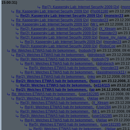
15:00:31)
Re(7): Kaspersky Lab: Internet Security 2009 [2x]
(
mons
Re: Kaspersky Lab: Internet Security 2009 [2x]
(
Flo061180
am 23.12.200
Re(2): Kaspersky Lab: Internet Security 2009 [2x]
(
monster23
am 
Re: Kaspersky Lab: Internet Security 2009 [2x]
(
monster23
am 23.12.200
Re: Kaspersky Lab: Internet Security 2009 [2x]
(
Mr L
am 23.12.2008, 11:
Re(2): Kaspersky Lab: Internet Security 2009 [2x]
(
X_Xtream
am 23.12
Re(2): Kaspersky Lab: Internet Security 2009 [2x]
(
monster23
am 23.1
Re(2): Kaspersky Lab: Internet Security 2009 [2x]
(
leave_my_name_o
Re(3): Kaspersky Lab: Internet Security 2009 [2x]
(
monster23
am 23
Re(2): Kaspersky Lab: Internet Security 2009 [2x]
(
RoboCop
am 23.12
Re: Welches ETWAS hab ihr bekommen..
(
nobody79
am 23.12.2008, 09:4
Re(2): Welches ETWAS hab ihr bekommen..
(
ddrobesch
am 23.12.2008,
Re(3): Welches ETWAS hab ihr bekommen..
(
nobody79
am 23.12.200
Re(4): Welches ETWAS hab ihr bekommen..
(
ddrobesch
am 23.12.
Re(5): Welches ETWAS hab ihr bekommen..
(
monster23
am 23.
Re(4): Welches ETWAS hab ihr bekommen..
(
dasistmeinnick11+
am
Re(2): Welches ETWAS hab ihr bekommen..
(
mko
am 23.12.2008, 09:55
Re(2): Welches ETWAS hab ihr bekommen..
(
Neera
am 23.12.2008, 2
Re(3): Welches ETWAS hab ihr bekommen..
(
w114/115
am 23.12.20
Re(2): Welches ETWAS hab ihr bekommen..
(
gp
am 24.12.2008, 00:43
Re: Welches ETWAS hab ihr bekommen..
(
user182285
am 23.12.2008, 09
Re(2): Welches ETWAS hab ihr bekommen..
(
Akilae
am 23.12.2008, 09:
Re(3): Welches ETWAS hab ihr bekommen..
(
X_Xtream
am 23.12.200
Re(4): Welches ETWAS hab ihr bekommen..
(
User284
am 23.12.20
Re(3): Welches ETWAS hab ihr bekommen..
(
Mr L
am 23.12.2008, 09
Re(3): Welches ETWAS hab ihr bekommen..
(
user182285
am 23.12.2
Re(4): Welches ETWAS hab ihr bekommen..
(
Akilae
am 23.12.2008
Re(5): Welches ETWAS hab ihr bekommen..
(
user182285
am 23
Re(6): Welches ETWAS hab ihr bekommen..
(
Akilae
am 23.12