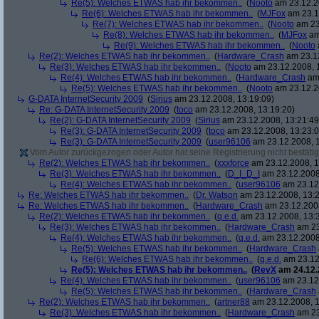
Re(5): Welches ETWAS hab ihr bekommen..
(
Nooto
am 23.12.2
Re(6): Welches ETWAS hab ihr bekommen..
(
MJFox
am 23.1
Re(7): Welches ETWAS hab ihr bekommen..
(
Nooto
am 23
Re(8): Welches ETWAS hab ihr bekommen..
(
MJFox
am
Re(9): Welches ETWAS hab ihr bekommen..
(
Nooto
Re(2): Welches ETWAS hab ihr bekommen..
(
Hardware_Crash
am 23.12
Re(3): Welches ETWAS hab ihr bekommen..
(
Nooto
am 23.12.2008, 
Re(4): Welches ETWAS hab ihr bekommen..
(
Hardware_Crash
am 
Re(5): Welches ETWAS hab ihr bekommen..
(
Nooto
am 23.12.2
G-DATA InternetSecurity 2009
(
Sirius
am 23.12.2008, 13:19:09)
Re: G-DATA InternetSecurity 2009
(
toco
am 23.12.2008, 13:19:20)
Re(2): G-DATA InternetSecurity 2009
(
Sirius
am 23.12.2008, 13:21:49
Re(3): G-DATA InternetSecurity 2009
(
toco
am 23.12.2008, 13:23:0
Re(3): G-DATA InternetSecurity 2009
(
user96106
am 23.12.2008, 1
Vom Autor zurückgezogen oder Autor hat seine Registrierung nicht bestätig
Re(2): Welches ETWAS hab ihr bekommen..
(
xxxforce
am 23.12.2008, 1
Re(3): Welches ETWAS hab ihr bekommen..
(
D_I_D_I
am 23.12.2008
Re(4): Welches ETWAS hab ihr bekommen..
(
user96106
am 23.12.
Re: Welches ETWAS hab ihr bekommen..
(
Dr. Watson
am 23.12.2008, 13:2
Re: Welches ETWAS hab ihr bekommen..
(
Hardware_Crash
am 23.12.2008
Re(2): Welches ETWAS hab ihr bekommen..
(
q.e.d.
am 23.12.2008, 13:
Re(3): Welches ETWAS hab ihr bekommen..
(
Hardware_Crash
am 23
Re(4): Welches ETWAS hab ihr bekommen..
(
q.e.d.
am 23.12.2008
Re(5): Welches ETWAS hab ihr bekommen..
(
Hardware_Crash
Re(6): Welches ETWAS hab ihr bekommen..
(
q.e.d.
am 23.12
Re(5): Welches ETWAS hab ihr bekommen..
(
RevX
am 24.12.
Re(4): Welches ETWAS hab ihr bekommen..
(
user96106
am 23.12.
Re(5): Welches ETWAS hab ihr bekommen..
(
Hardware_Crash
Re(2): Welches ETWAS hab ihr bekommen..
(
artner88
am 23.12.2008, 1
Re(3): Welches ETWAS hab ihr bekommen..
(
Hardware_Crash
am 23