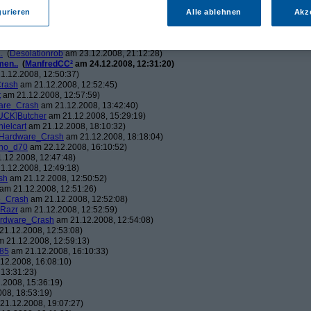
ch.v2.0
am 23.12.2008, 01:58:09)
ris
am 23.12.2008, 08:25:26)
gurieren
Alle ablehnen
Akz
solationrob
am 23.12.2008, 11:27:14)
monster23
am 23.12.2008, 12:01:47)
hometech.v2.0
am 23.12.2008, 15:53:58)
.
(
Desolationrob
am 23.12.2008, 21:12:28)
men..
(
ManfredCC²
am 24.12.2008, 12:31:20)
1.12.2008, 12:50:37)
rash
am 21.12.2008, 12:52:45)
t
am 21.12.2008, 12:57:59)
are_Crash
am 21.12.2008, 13:42:40)
UCK]Butcher
am 21.12.2008, 15:29:19)
nielcart
am 21.12.2008, 18:10:32)
Hardware_Crash
am 21.12.2008, 18:18:04)
no_d70
am 22.12.2008, 16:10:52)
.12.2008, 12:47:48)
1.12.2008, 12:49:18)
sh
am 21.12.2008, 12:50:52)
am 21.12.2008, 12:51:26)
e_Crash
am 21.12.2008, 12:52:08)
_Razr
am 21.12.2008, 12:52:59)
rdware_Crash
am 21.12.2008, 12:54:08)
1.12.2008, 12:53:08)
 21.12.2008, 12:59:13)
85
am 21.12.2008, 16:10:33)
12.2008, 16:08:10)
13:31:23)
.2008, 15:36:19)
08, 18:53:19)
21.12.2008, 19:07:27)