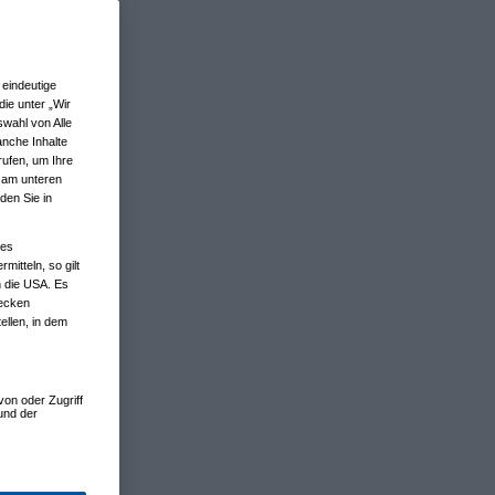
eindeutige
ie unter „Wir
wahl von Alle
anche Inhalte
rufen, um Ihre
n am unteren
den Sie in
nes
tteln, so gilt
n die USA. Es
wecken
ellen, in dem
von oder Zugriff
und der