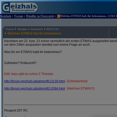
Geizhals
»
Forum
»
Händler in Österreich
»
Welches ETWAS hab ihr bekommen.. (1363 Be
^
Forum
Händler in Österreich
#
5217131
Welches ETWAS hab ihr bekommen..
Nachdem am 22. bzw. 23 schon vermutlich die ersten ETWAS ausgeliefert werden
vor dem 24ten auspacken werdeb nun meine Frage an euch..
Was für ein ETWAS habt ihr bekommen?
Zufrieden? Entäuscht?
Edit: dazu gibt es schon 2 Threads:
http:/
/
forum.geizhals.at/
admin/
t613139.html
(Zufriedenheit)
http:/
/
forum.geizhals.at/
admin/
t613094.html
(Welches ETWAS?)
_____________________________________________________________
Peugeot 207 RC