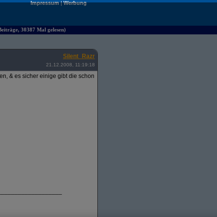
Impressum
|
Werbung
iträge, 30387 Mal gelesen)
Silent_Razr
21.12.2008, 11:19:18
, & es sicher einige gibt die schon
___________________