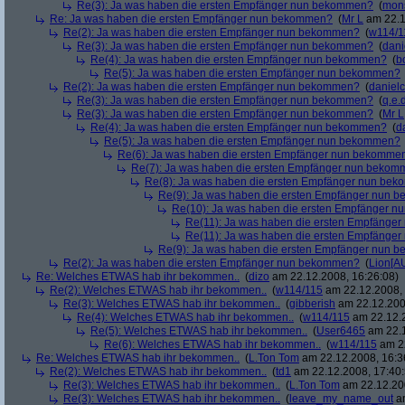
Re(3): Ja was haben die ersten Empfänger nun bekommen?
(
mon
Re: Ja was haben die ersten Empfänger nun bekommen?
(
Mr L
am 22.1
Re(2): Ja was haben die ersten Empfänger nun bekommen?
(
w114/1
Re(3): Ja was haben die ersten Empfänger nun bekommen?
(
dani
Re(4): Ja was haben die ersten Empfänger nun bekommen?
(
b
Re(5): Ja was haben die ersten Empfänger nun bekommen?
Re(2): Ja was haben die ersten Empfänger nun bekommen?
(
danielc
Re(3): Ja was haben die ersten Empfänger nun bekommen?
(
q.e.d
Re(3): Ja was haben die ersten Empfänger nun bekommen?
(
Mr L
Re(4): Ja was haben die ersten Empfänger nun bekommen?
(
d
Re(5): Ja was haben die ersten Empfänger nun bekommen?
Re(6): Ja was haben die ersten Empfänger nun bekomme
Re(7): Ja was haben die ersten Empfänger nun beko
Re(8): Ja was haben die ersten Empfänger nun be
Re(9): Ja was haben die ersten Empfänger nun
Re(10): Ja was haben die ersten Empfänger 
Re(11): Ja was haben die ersten Empfänge
Re(11): Ja was haben die ersten Empfänge
Re(9): Ja was haben die ersten Empfänger nun
Re(2): Ja was haben die ersten Empfänger nun bekommen?
(
Lion[A
Re: Welches ETWAS hab ihr bekommen..
(
dizo
am 22.12.2008, 16:26:08)
Re(2): Welches ETWAS hab ihr bekommen..
(
w114/115
am 22.12.2008, 
Re(3): Welches ETWAS hab ihr bekommen..
(
gibberish
am 22.12.200
Re(4): Welches ETWAS hab ihr bekommen..
(
w114/115
am 22.12.2
Re(5): Welches ETWAS hab ihr bekommen..
(
User6465
am 22.1
Re(6): Welches ETWAS hab ihr bekommen..
(
w114/115
am 22
Re: Welches ETWAS hab ihr bekommen..
(
L.Ton Tom
am 22.12.2008, 16:3
Re(2): Welches ETWAS hab ihr bekommen..
(
td1
am 22.12.2008, 17:40:
Re(3): Welches ETWAS hab ihr bekommen..
(
L.Ton Tom
am 22.12.200
Re(3): Welches ETWAS hab ihr bekommen..
(
leave_my_name_out
am