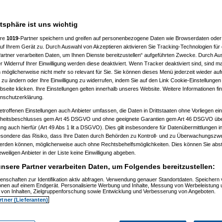
___________________
atsphäre ist uns wichtig
ere
1019
-Partner speichern und greifen auf personenbezogene Daten wie Browserdaten oder 
f Ihrem Gerät zu. Durch Auswahl von Akzeptieren aktivieren Sie Tracking-Technologien für d
artner verarbeiten Daten, um Ihnen Dienste bereitzustellen“ aufgeführten Zwecke. Durch Aus
 Widerruf Ihrer Einwilligung werden diese deaktiviert. Wenn Tracker deaktiviert sind, sind m
 möglicherweise nicht mehr so relevant für Sie. Sie können dieses Menü jederzeit wieder auf
 zu ändern oder Ihre Einwilligung zu widerrufen, indem Sie auf den Link Cookie-Einstellunge
, 11:32:52)
eite klicken. Ihre Einstellungen gelten innerhalb unseres Website. Weitere Informationen fin
, 11:35:10)
nschutzerklärung.
.12.2008, 11:37:53)
etroffenen Einstellungen auch Anbieter umfassen, die Daten in Drittstaaten ohne Vorliegen ei
2008, 12:40:07)
am 21.12.2008, 12:43:46)
itsbeschlusses gem Art 45 DSGVO und ohne geeignete Garantien gem Art 46 DSGVO übermi
1.12.2008, 12:46:42)
gung auch hierfür (Art 49 Abs 1 lit a DSGVO). Dies gilt insbesondere für Datenübermittlungen i
 21.12.2008, 12:48:51)
esondere das Risiko, dass Ihre Daten durch Behörden zu Kontroll- und zu Überwachungsz
er
am 21.12.2008, 15:29:14)
werden können, möglicherweise auch ohne Rechtsbehelfsmöglichkeiten. Dies können Sie abst
rash
am 21.12.2008, 12:49:41)
eweiligen Anbieter in der Liste keine Einwilligung abgeben.
er
am 21.12.2008, 12:59:58)
.0
am 22.12.2008, 19:52:16)
nsere Partner verarbeiten Daten, um Folgendes bereitzustellen:
er
am 22.12.2008, 20:38:25)
Pooh
am 22.12.2008, 20:56:19)
enschaften zur Identifikation aktiv abfragen. Verwendung genauer Standortdaten. Speichern 
ionen auf einem Endgerät. Personalisierte Werbung und Inhalte, Messung von Werbeleistung 
are_Crash
am 22.12.2008, 21:01:14)
von Inhalten, Zielgruppenforschung sowie Entwicklung und Verbesserung von Angeboten.
nnie_Pooh
am 22.12.2008, 21:06:19)
rtner (Lieferanten)
Hardware_Crash
am 22.12.2008, 21:26:38)
.
(
Winnie_Pooh
am 22.12.2008, 21:38:05)
en..
(
Hardware_Crash
am 22.12.2008, 21:40:27)