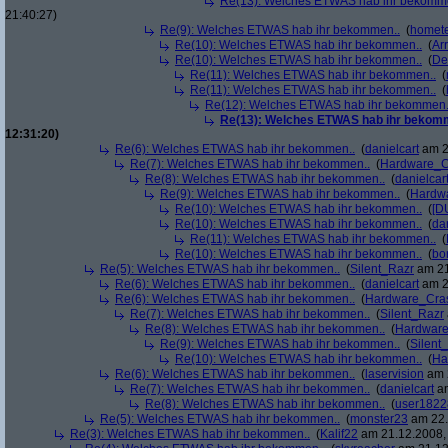
Re(13): Welches ETWAS hab ihr bekomm
21:40:27)
Re(9): Welches ETWAS hab ihr bekommen..
(
homete
Re(10): Welches ETWAS hab ihr bekommen..
(
Arr
Re(10): Welches ETWAS hab ihr bekommen..
(
De
Re(11): Welches ETWAS hab ihr bekommen..
(
Re(11): Welches ETWAS hab ihr bekommen..
(
Re(12): Welches ETWAS hab ihr bekommen.
Re(13): Welches ETWAS hab ihr bekom
12:31:20)
Re(6): Welches ETWAS hab ihr bekommen..
(
danielcart
am 2
Re(7): Welches ETWAS hab ihr bekommen..
(
Hardware_C
Re(8): Welches ETWAS hab ihr bekommen..
(
danielcar
Re(9): Welches ETWAS hab ihr bekommen..
(
Hardw
Re(10): Welches ETWAS hab ihr bekommen..
(
[D
Re(10): Welches ETWAS hab ihr bekommen..
(
da
Re(11): Welches ETWAS hab ihr bekommen..
(
Re(10): Welches ETWAS hab ihr bekommen..
(
bo
Re(5): Welches ETWAS hab ihr bekommen..
(
Silent_Razr
am 21
Re(6): Welches ETWAS hab ihr bekommen..
(
danielcart
am 2
Re(6): Welches ETWAS hab ihr bekommen..
(
Hardware_Cra
Re(7): Welches ETWAS hab ihr bekommen..
(
Silent_Razr
Re(8): Welches ETWAS hab ihr bekommen..
(
Hardwar
Re(9): Welches ETWAS hab ihr bekommen..
(
Silent
Re(10): Welches ETWAS hab ihr bekommen..
(
Ha
Re(6): Welches ETWAS hab ihr bekommen..
(
laservision
am 2
Re(7): Welches ETWAS hab ihr bekommen..
(
danielcart
am
Re(8): Welches ETWAS hab ihr bekommen..
(
user1822
Re(5): Welches ETWAS hab ihr bekommen..
(
monster23
am 22.
Re(3): Welches ETWAS hab ihr bekommen..
(
Kalif22
am 21.12.2008, 