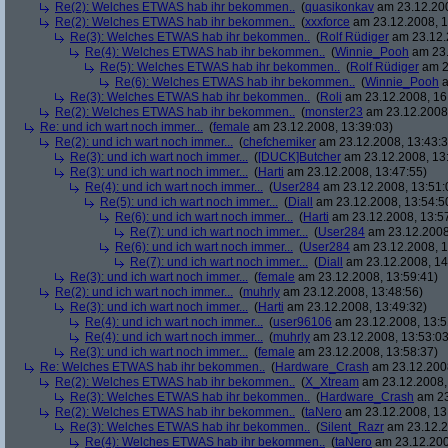
Re(2): Welches ETWAS hab ihr bekommen..
(
quasikonkav
am 23.12.200
Re(2): Welches ETWAS hab ihr bekommen..
(
xxxforce
am 23.12.2008, 1
Re(3): Welches ETWAS hab ihr bekommen..
(
Rolf Rüdiger
am 23.12.
Re(4): Welches ETWAS hab ihr bekommen..
(
Winnie_Pooh
am 23.
Re(5): Welches ETWAS hab ihr bekommen..
(
Rolf Rüdiger
am 2
Re(6): Welches ETWAS hab ihr bekommen..
(
Winnie_Pooh
a
Re(3): Welches ETWAS hab ihr bekommen..
(
Roli
am 23.12.2008, 16
Re(2): Welches ETWAS hab ihr bekommen..
(
monster23
am 23.12.2008,
Re: und ich wart noch immer...
(
female
am 23.12.2008, 13:39:03)
Re(2): und ich wart noch immer...
(
chefchemiker
am 23.12.2008, 13:43:3
Re(3): und ich wart noch immer...
(
[DUCK]Butcher
am 23.12.2008, 13
Re(3): und ich wart noch immer...
(
Harti
am 23.12.2008, 13:47:55)
Re(4): und ich wart noch immer...
(
User284
am 23.12.2008, 13:51:
Re(5): und ich wart noch immer...
(
Diall
am 23.12.2008, 13:54:5
Re(6): und ich wart noch immer...
(
Harti
am 23.12.2008, 13:5
Re(7): und ich wart noch immer...
(
User284
am 23.12.2008
Re(6): und ich wart noch immer...
(
User284
am 23.12.2008, 1
Re(7): und ich wart noch immer...
(
Diall
am 23.12.2008, 14
Re(3): und ich wart noch immer...
(
female
am 23.12.2008, 13:59:41)
Re(2): und ich wart noch immer...
(
muhrly
am 23.12.2008, 13:48:56)
Re(3): und ich wart noch immer...
(
Harti
am 23.12.2008, 13:49:32)
Re(4): und ich wart noch immer...
(
user96106
am 23.12.2008, 13:5
Re(4): und ich wart noch immer...
(
muhrly
am 23.12.2008, 13:53:03
Re(3): und ich wart noch immer...
(
female
am 23.12.2008, 13:58:37)
Re: Welches ETWAS hab ihr bekommen..
(
Hardware_Crash
am 23.12.2008
Re(2): Welches ETWAS hab ihr bekommen..
(
X_Xtream
am 23.12.2008,
Re(3): Welches ETWAS hab ihr bekommen..
(
Hardware_Crash
am 23
Re(2): Welches ETWAS hab ihr bekommen..
(
taNero
am 23.12.2008, 13
Re(3): Welches ETWAS hab ihr bekommen..
(
Silent_Razr
am 23.12.2
Re(4): Welches ETWAS hab ihr bekommen..
(
taNero
am 23.12.200