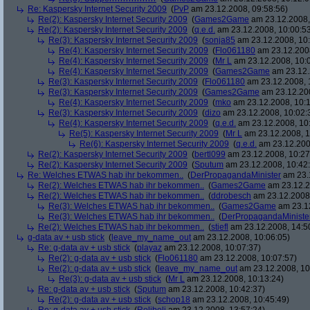
Re: Kaspersky Internet Security 2009
(
PvP
am 23.12.2008, 09:58:56)
Re(2): Kaspersky Internet Security 2009
(
Games2Game
am 23.12.2008,
Re(2): Kaspersky Internet Security 2009
(
q.e.d.
am 23.12.2008, 10:00:5
Re(3): Kaspersky Internet Security 2009
(
sonja85
am 23.12.2008, 10:
Re(4): Kaspersky Internet Security 2009
(
Flo061180
am 23.12.2008
Re(4): Kaspersky Internet Security 2009
(
Mr L
am 23.12.2008, 10:
Re(4): Kaspersky Internet Security 2009
(
Games2Game
am 23.12.
Re(3): Kaspersky Internet Security 2009
(
Flo061180
am 23.12.2008, 
Re(3): Kaspersky Internet Security 2009
(
Games2Game
am 23.12.200
Re(4): Kaspersky Internet Security 2009
(
mko
am 23.12.2008, 10:1
Re(3): Kaspersky Internet Security 2009
(
dizo
am 23.12.2008, 10:02:
Re(4): Kaspersky Internet Security 2009
(
q.e.d.
am 23.12.2008, 10
Re(5): Kaspersky Internet Security 2009
(
Mr L
am 23.12.2008, 1
Re(6): Kaspersky Internet Security 2009
(
q.e.d.
am 23.12.200
Re(2): Kaspersky Internet Security 2009
(
bertl099
am 23.12.2008, 10:27
Re(2): Kaspersky Internet Security 2009
(
Sputum
am 23.12.2008, 10:42
Re: Welches ETWAS hab ihr bekommen..
(
DerPropagandaMinister
am 23.1
Re(2): Welches ETWAS hab ihr bekommen..
(
Games2Game
am 23.12.2
Re(2): Welches ETWAS hab ihr bekommen..
(
ddrobesch
am 23.12.2008,
Re(3): Welches ETWAS hab ihr bekommen..
(
Games2Game
am 23.12
Re(3): Welches ETWAS hab ihr bekommen..
(
DerPropagandaMiniste
Re(2): Welches ETWAS hab ihr bekommen..
(
stiefl
am 23.12.2008, 14:5
g-data av + usb stick
(
leave_my_name_out
am 23.12.2008, 10:06:05)
Re: g-data av + usb stick
(
playaz
am 23.12.2008, 10:07:37)
Re(2): g-data av + usb stick
(
Flo061180
am 23.12.2008, 10:07:57)
Re(2): g-data av + usb stick
(
leave_my_name_out
am 23.12.2008, 10
Re(3): g-data av + usb stick
(
Mr L
am 23.12.2008, 10:13:24)
Re: g-data av + usb stick
(
Sputum
am 23.12.2008, 10:42:37)
Re(2): g-data av + usb stick
(
schop18
am 23.12.2008, 10:45:49)