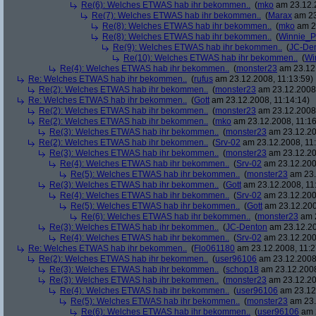
Re(6): Welches ETWAS hab ihr bekommen..
(
mko
am 23.12.2
Re(7): Welches ETWAS hab ihr bekommen..
(
Marax
am 23
Re(8): Welches ETWAS hab ihr bekommen..
(
mko
am 23
Re(8): Welches ETWAS hab ihr bekommen..
(
Winnie_
Re(9): Welches ETWAS hab ihr bekommen..
(
JC-De
Re(10): Welches ETWAS hab ihr bekommen..
(
Wi
Re(4): Welches ETWAS hab ihr bekommen..
(
monster23
am 23.12.
Re: Welches ETWAS hab ihr bekommen..
(
rufus
am 23.12.2008, 11:13:59)
Re(2): Welches ETWAS hab ihr bekommen..
(
monster23
am 23.12.2008,
Re: Welches ETWAS hab ihr bekommen..
(
Gott
am 23.12.2008, 11:14:14)
Re(2): Welches ETWAS hab ihr bekommen..
(
monster23
am 23.12.2008,
Re(2): Welches ETWAS hab ihr bekommen..
(
mko
am 23.12.2008, 11:16
Re(3): Welches ETWAS hab ihr bekommen..
(
monster23
am 23.12.20
Re(2): Welches ETWAS hab ihr bekommen..
(
Srv-02
am 23.12.2008, 11:
Re(3): Welches ETWAS hab ihr bekommen..
(
monster23
am 23.12.20
Re(4): Welches ETWAS hab ihr bekommen..
(
Srv-02
am 23.12.2008
Re(5): Welches ETWAS hab ihr bekommen..
(
monster23
am 23.
Re(3): Welches ETWAS hab ihr bekommen..
(
Gott
am 23.12.2008, 11
Re(4): Welches ETWAS hab ihr bekommen..
(
Srv-02
am 23.12.2008
Re(5): Welches ETWAS hab ihr bekommen..
(
Gott
am 23.12.200
Re(6): Welches ETWAS hab ihr bekommen..
(
monster23
am 2
Re(3): Welches ETWAS hab ihr bekommen..
(
JC-Denton
am 23.12.20
Re(4): Welches ETWAS hab ihr bekommen..
(
Srv-02
am 23.12.2008
Re: Welches ETWAS hab ihr bekommen..
(
Flo061180
am 23.12.2008, 11:2
Re(2): Welches ETWAS hab ihr bekommen..
(
user96106
am 23.12.2008,
Re(3): Welches ETWAS hab ihr bekommen..
(
schop18
am 23.12.2008
Re(3): Welches ETWAS hab ihr bekommen..
(
monster23
am 23.12.20
Re(4): Welches ETWAS hab ihr bekommen..
(
user96106
am 23.12.
Re(5): Welches ETWAS hab ihr bekommen..
(
monster23
am 23.
Re(6): Welches ETWAS hab ihr bekommen..
(
user96106
am 2