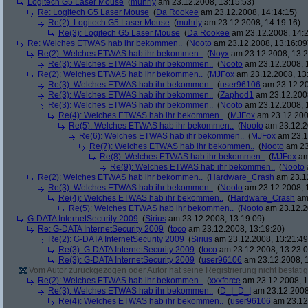
Logitech G5 Laser Mouse
(
muhrly
am 23.12.2008, 13:15:53)
Re: Logitech G5 Laser Mouse
(
Da Rookee
am 23.12.2008, 14:14:15)
Re(2): Logitech G5 Laser Mouse
(
muhrly
am 23.12.2008, 14:19:16)
Re(3): Logitech G5 Laser Mouse
(
Da Rookee
am 23.12.2008, 14:2
Re: Welches ETWAS hab ihr bekommen..
(
Nooto
am 23.12.2008, 13:16:09
Re(2): Welches ETWAS hab ihr bekommen..
(
Noyx
am 23.12.2008, 13:2
Re(3): Welches ETWAS hab ihr bekommen..
(
Nooto
am 23.12.2008, 
Re(2): Welches ETWAS hab ihr bekommen..
(
MJFox
am 23.12.2008, 13
Re(3): Welches ETWAS hab ihr bekommen..
(
user96106
am 23.12.20
Re(3): Welches ETWAS hab ihr bekommen..
(
Zaphod1
am 23.12.2008
Re(3): Welches ETWAS hab ihr bekommen..
(
Nooto
am 23.12.2008, 
Re(4): Welches ETWAS hab ihr bekommen..
(
MJFox
am 23.12.200
Re(5): Welches ETWAS hab ihr bekommen..
(
Nooto
am 23.12.2
Re(6): Welches ETWAS hab ihr bekommen..
(
MJFox
am 23.1
Re(7): Welches ETWAS hab ihr bekommen..
(
Nooto
am 23
Re(8): Welches ETWAS hab ihr bekommen..
(
MJFox
am
Re(9): Welches ETWAS hab ihr bekommen..
(
Nooto
Re(2): Welches ETWAS hab ihr bekommen..
(
Hardware_Crash
am 23.12
Re(3): Welches ETWAS hab ihr bekommen..
(
Nooto
am 23.12.2008, 
Re(4): Welches ETWAS hab ihr bekommen..
(
Hardware_Crash
am 
Re(5): Welches ETWAS hab ihr bekommen..
(
Nooto
am 23.12.2
G-DATA InternetSecurity 2009
(
Sirius
am 23.12.2008, 13:19:09)
Re: G-DATA InternetSecurity 2009
(
toco
am 23.12.2008, 13:19:20)
Re(2): G-DATA InternetSecurity 2009
(
Sirius
am 23.12.2008, 13:21:49
Re(3): G-DATA InternetSecurity 2009
(
toco
am 23.12.2008, 13:23:0
Re(3): G-DATA InternetSecurity 2009
(
user96106
am 23.12.2008, 1
Vom Autor zurückgezogen oder Autor hat seine Registrierung nicht bestätig
Re(2): Welches ETWAS hab ihr bekommen..
(
xxxforce
am 23.12.2008, 1
Re(3): Welches ETWAS hab ihr bekommen..
(
D_I_D_I
am 23.12.2008
Re(4): Welches ETWAS hab ihr bekommen..
(
user96106
am 23.12.