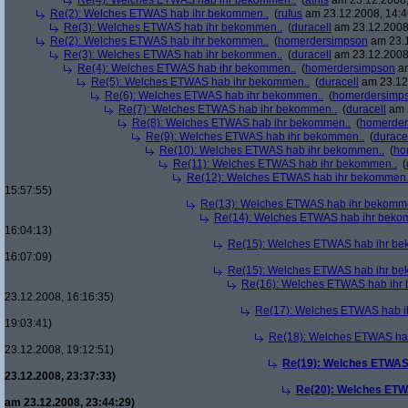
Re(4): Welches ETWAS hab ihr bekommen..
(
athis
am 23.12.2008,
Re(2): Welches ETWAS hab ihr bekommen..
(
rufus
am 23.12.2008, 14:4
Re(3): Welches ETWAS hab ihr bekommen..
(
duracell
am 23.12.2008,
Re(2): Welches ETWAS hab ihr bekommen..
(
homerdersimpson
am 23.1
Re(3): Welches ETWAS hab ihr bekommen..
(
duracell
am 23.12.2008,
Re(4): Welches ETWAS hab ihr bekommen..
(
homerdersimpson
am
Re(5): Welches ETWAS hab ihr bekommen..
(
duracell
am 23.12.
Re(6): Welches ETWAS hab ihr bekommen..
(
homerdersimp
Re(7): Welches ETWAS hab ihr bekommen..
(
duracell
am 2
Re(8): Welches ETWAS hab ihr bekommen..
(
homerder
Re(9): Welches ETWAS hab ihr bekommen..
(
durace
Re(10): Welches ETWAS hab ihr bekommen..
(
ho
Re(11): Welches ETWAS hab ihr bekommen..
(
Re(12): Welches ETWAS hab ihr bekommen.
15:57:55)
Re(13): Welches ETWAS hab ihr bekomm
Re(14): Welches ETWAS hab ihr beko
16:04:13)
Re(15): Welches ETWAS hab ihr be
16:07:09)
Re(15): Welches ETWAS hab ihr be
Re(16): Welches ETWAS hab ihr
23.12.2008, 16:16:35)
Re(17): Welches ETWAS hab i
19:03:41)
Re(18): Welches ETWAS ha
23.12.2008, 19:12:51)
Re(19): Welches ETWAS
23.12.2008, 23:37:33)
Re(20): Welches ETW
am 23.12.2008, 23:44:29)