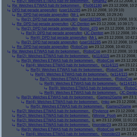
Re(2): Welches ETWAS hab ihr bekommen..
(
smart42
am 23.12.2008, 1
Re: Welches ETWAS hab ihr bekommen..
(
Flo061180
am 23.12.2008, 10:2
DPD hat gerade angerufen
(
user182285
am 23.12.2008, 10:29:10)
Re: DPD hat gerade angerufen
(
Mr L
am 23.12.2008, 10:29:24)
Re(2): DPD hat gerade angerufen
(
user182285
am 23.12.2008, 10:3
Re: DPD hat gerade angerufen
(
JC-Denton
am 23.12.2008, 10:39:17)
Re(2): DPD hat gerade angerufen
(
bono_d70
am 23.12.2008, 10:39:
Re(3): DPD hat gerade angerufen
(
JC-Denton
am 23.12.2008, 10:
Re(4): DPD hat gerade angerufen
(
Mr L
am 23.12.2008, 10:42:
Re(2): DPD hat gerade angerufen
(
user182285
am 23.12.2008, 10:4
Re: DPD hat gerade angerufen
(
RoboCop
am 23.12.2008, 10:40:21)
Re: Welches ETWAS hab ihr bekommen..
(
RoboCop
am 23.12.2008, 10:31
Re(2): Welches ETWAS hab ihr bekommen..
(
w114/115
am 23.12.2008, 
Re(3): Welches ETWAS hab ihr bekommen..
(
RoboCop
am 23.12.200
Re(4): Welches ETWAS hab ihr bekommen..
(
w114/115
am 23.12.2
Re(5): Welches ETWAS hab ihr bekommen..
(
RoboCop
am 23.1
Re(6): Welches ETWAS hab ihr bekommen..
(
w114/115
am 23
Re(7): Welches ETWAS hab ihr bekommen..
(
RoboCop
am
Re(8): Welches ETWAS hab ihr bekommen..
(
w114/115
Re(9): Welches ETWAS hab ihr bekommen..
(
RoboC
Re(8): Welches ETWAS hab ihr bekommen..
(
JC-Dento
Re(3): Welches ETWAS hab ihr bekommen..
(
Games2Game
am 23.12
Re(4): Welches ETWAS hab ihr bekommen..
(
mko
am 23.12.2008, 
Re(5): Welches ETWAS hab ihr bekommen..
(
Games2Game
am 
Re(2): Welches ETWAS hab ihr bekommen..
(
Psylence
am 23.12.2008, 
Re(2): Welches ETWAS hab ihr bekommen..
(
Winnie_Pooh
am 23.12.20
Re(2): Welches ETWAS hab ihr bekommen..
(
j.
am 23.12.2008, 11:01:22
Re(2): Welches ETWAS hab ihr bekommen..
(
monster23
am 23.12.2008,
Re(3): Welches ETWAS hab ihr bekommen..
(
RoboCop
am 23.12.200
Re(4): Welches ETWAS hab ihr bekommen..
(
monster23
am 23.12.