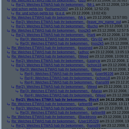
Re: Welches ETWAS hab ihr bekommen..
(
dizo
am 23.12.2008, 12:52:02)
Re(2): Welches ETWAS hab ihr bekommen..
(
Mr L
am 23.12.2008, 13:0
und schon gehts los
(
NoName2007
am 23.12.2008, 12:52:23)
Re: und schon gehts los
(
q.e.d.
am 23.12.2008, 13:02:43)
Re: Welches ETWAS hab ihr bekommen..
(
Mr L
am 23.12.2008, 12:57:00)
Re(2): Welches ETWAS hab ihr bekommen..
(
leave_my_name_out
am 2
Re(2): Welches ETWAS hab ihr bekommen..
(
Bucho
am 23.12.2008, 13:
Re: Welches ETWAS hab ihr bekommen..
(
nos2k5
am 23.12.2008, 12:57:5
Re(2): Welches ETWAS hab ihr bekommen..
(
Harti
am 23.12.2008, 12:5
Re(3): Welches ETWAS hab ihr bekommen..
(
Srv-02
am 23.12.2008, 
Re(3): Welches ETWAS hab ihr bekommen..
(
nos2k5
am 23.12.2008,
Re: Welches ETWAS hab ihr bekommen..
(
wasined
am 23.12.2008, 12:57:
Re: Welches ETWAS hab ihr bekommen..
(
adhoc
am 23.12.2008, 13:05:13
Re: Welches ETWAS hab ihr bekommen..
(
Weed
am 23.12.2008, 13:09:31
Re(2): Welches ETWAS hab ihr bekommen..
(
casey.w
am 23.12.2008, 1
Re(2): Welches ETWAS hab ihr bekommen..
(
schop18
am 23.12.2008, 1
Re(3): Welches ETWAS hab ihr bekommen..
(
Weed
am 23.12.2008, 1
Re(4): Welches ETWAS hab ihr bekommen..
(
user96106
am 23.12.
Re(4): Welches ETWAS hab ihr bekommen..
(
schop18
am 23.12.20
Re(4): Welches ETWAS hab ihr bekommen..
(
hansi99
am 23.12.20
Re(2): Welches ETWAS hab ihr bekommen..
(
Weed
am 23.12.2008, 13:
Re(3): Welches ETWAS hab ihr bekommen..
(
Marax
am 23.12.2008, 
Re(4): Welches ETWAS hab ihr bekommen..
(
Weed
am 23.12.2008
Re(2): Welches ETWAS hab ihr bekommen..
(
RevX
am 24.12.2008, 15
Re: Welches ETWAS hab ihr bekommen..
(
artner88
am 23.12.2008, 13:11:
Re(2): Welches ETWAS hab ihr bekommen..
(
xxandl
am 23.12.2008, 13
Re(3): Welches ETWAS hab ihr bekommen..
(
artner88
am 23.12.2008
Re: Welches ETWAS hab ihr bekommen..
(
Blacktronix
am 23.12.2008, 13:
Re: Welches ETWAS hab ihr bekommen..
(
User195329
am 23.12.2008, 13
Re(2): Welches ETWAS hab ihr bekommen..
(
hansi99
am 23.12.2008, 1