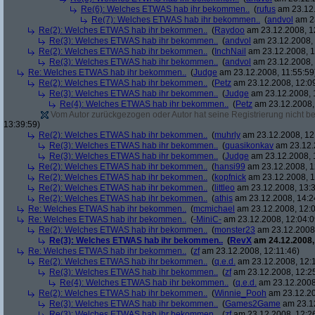
Re(6): Welches ETWAS hab ihr bekommen..
(
rufus
am 23.12.
Re(7): Welches ETWAS hab ihr bekommen..
(
andvol
am 23
Re(2): Welches ETWAS hab ihr bekommen..
(
Raydoo
am 23.12.2008, 1
Re(3): Welches ETWAS hab ihr bekommen..
(
andvol
am 23.12.2008, 
Re(2): Welches ETWAS hab ihr bekommen..
(
InchNail
am 23.12.2008, 1
Re(3): Welches ETWAS hab ihr bekommen..
(
andvol
am 23.12.2008, 
Re: Welches ETWAS hab ihr bekommen..
(
Judge
am 23.12.2008, 11:55:59
Re(2): Welches ETWAS hab ihr bekommen..
(
Petz
am 23.12.2008, 12:0
Re(3): Welches ETWAS hab ihr bekommen..
(
Judge
am 23.12.2008, 
Re(4): Welches ETWAS hab ihr bekommen..
(
Petz
am 23.12.2008,
Vom Autor zurückgezogen oder Autor hat seine Registrierung nicht bes
13:39:59)
Re(2): Welches ETWAS hab ihr bekommen..
(
muhrly
am 23.12.2008, 12
Re(3): Welches ETWAS hab ihr bekommen..
(
quasikonkav
am 23.12.
Re(3): Welches ETWAS hab ihr bekommen..
(
Judge
am 23.12.2008, 
Re(2): Welches ETWAS hab ihr bekommen..
(
hansi99
am 23.12.2008, 1
Re(2): Welches ETWAS hab ihr bekommen..
(
kopfnick
am 23.12.2008, 1
Re(2): Welches ETWAS hab ihr bekommen..
(
littleo
am 23.12.2008, 13:3
Re(2): Welches ETWAS hab ihr bekommen..
(
athis
am 23.12.2008, 14:2
Re: Welches ETWAS hab ihr bekommen..
(
mcmichael
am 23.12.2008, 12:0
Re: Welches ETWAS hab ihr bekommen..
(
-MiniC-
am 23.12.2008, 12:04:0
Re(2): Welches ETWAS hab ihr bekommen..
(
monster23
am 23.12.2008,
Re(3): Welches ETWAS hab ihr bekommen..
(
RevX
am 24.12.2008,
Re: Welches ETWAS hab ihr bekommen..
(
zf
am 23.12.2008, 12:11:46)
Re(2): Welches ETWAS hab ihr bekommen..
(
q.e.d.
am 23.12.2008, 12:
Re(3): Welches ETWAS hab ihr bekommen..
(
zf
am 23.12.2008, 12:2
Re(4): Welches ETWAS hab ihr bekommen..
(
q.e.d.
am 23.12.2008,
Re(2): Welches ETWAS hab ihr bekommen..
(
Winnie_Pooh
am 23.12.20
Re(3): Welches ETWAS hab ihr bekommen..
(
Games2Game
am 23.12
Re(3): Welches ETWAS hab ihr bekommen..
(
zf
am 23.12.2008, 12:2