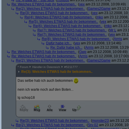
Re: g-data av + usb stick
(
Roliboli
am 23.12.2008, 13:57:24)
Re: Welches ETWAS hab ihr bekommen..
(
vex
am 23.12.2008, 10:09:49)
Re(2): Welches ETWAS hab ihr bekommen..
(
Games2Game
am 23.12.2
Re(3): Welches ETWAS hab ihr bekommen..
(
vex
am 23.12.2008, 10:
Re(4): Welches ETWAS hab ihr bekommen..
(
mko
am 23.12.2008, 
Re(5): Welches ETWAS hab ihr bekommen..
(
vex
am 23.12.2008
Re(6): Welches ETWAS hab ihr bekommen..
(
mko
am 23.12.2
Re(7): Welches ETWAS hab ihr bekommen..
(
Mr L
am 23.1
Re(7): Welches ETWAS hab ihr bekommen..
(
vex
am 23.12
Re(8): Welches ETWAS hab ihr bekommen..
(
Arrris
am 2
Dafür habe ich...
(
vex
am 23.12.2008, 13:14:46)
Re: Dafür habe ich...
(
Arrris
am 23.12.2008, 13:29
Re: Welches ETWAS hab ihr bekommen..
(
Gwp
am 23.12.2008, 10:09:49)
Re: Welches ETWAS hab ihr bekommen..
(
Arrris
am 23.12.2008, 10:17:00)
Re(2): Welches ETWAS hab ihr bekommen..
(
Games2Game
am 23.12.2
^
Forum
Händler in Österreich
#
5211777
Re(3): Welches ETWAS hab ihr bekommen..
Das selbe hab ich auch bekommen
nein ich warte noch auf den Boten...
lg schop18
Re(3): Welches ETWAS hab ihr bekommen..
(
monster23
am 23.12.20
Re(2): Welches ETWAS hab ihr bekommen..
(
Srv-02
am 23.12.2008, 10