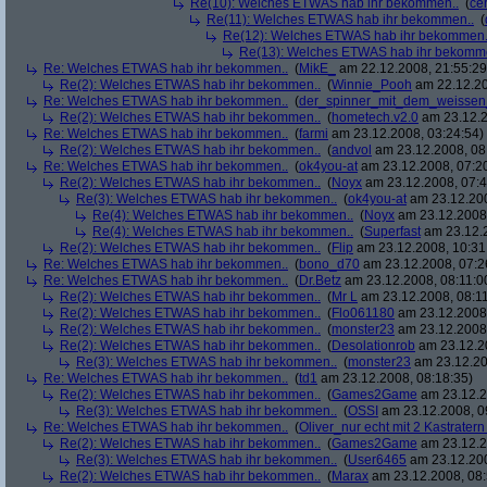
Re(10): Welches ETWAS hab ihr bekommen..
(
ce
Re(11): Welches ETWAS hab ihr bekommen..
(
Re(12): Welches ETWAS hab ihr bekommen.
Re(13): Welches ETWAS hab ihr bekomm
Re: Welches ETWAS hab ihr bekommen..
(
MikE_
am 22.12.2008, 21:55:29
Re(2): Welches ETWAS hab ihr bekommen..
(
Winnie_Pooh
am 22.12.20
Re: Welches ETWAS hab ihr bekommen..
(
der_spinner_mit_dem_weissen
Re(2): Welches ETWAS hab ihr bekommen..
(
hometech.v2.0
am 23.12.2
Re: Welches ETWAS hab ihr bekommen..
(
farmi
am 23.12.2008, 03:24:54)
Re(2): Welches ETWAS hab ihr bekommen..
(
andvol
am 23.12.2008, 08
Re: Welches ETWAS hab ihr bekommen..
(
ok4you-at
am 23.12.2008, 07:2
Re(2): Welches ETWAS hab ihr bekommen..
(
Noyx
am 23.12.2008, 07:4
Re(3): Welches ETWAS hab ihr bekommen..
(
ok4you-at
am 23.12.200
Re(4): Welches ETWAS hab ihr bekommen..
(
Noyx
am 23.12.2008,
Re(4): Welches ETWAS hab ihr bekommen..
(
Superfast
am 23.12.2
Re(2): Welches ETWAS hab ihr bekommen..
(
Flip
am 23.12.2008, 10:31
Re: Welches ETWAS hab ihr bekommen..
(
bono_d70
am 23.12.2008, 07:2
Re: Welches ETWAS hab ihr bekommen..
(
Dr.Betz
am 23.12.2008, 08:11:0
Re(2): Welches ETWAS hab ihr bekommen..
(
Mr L
am 23.12.2008, 08:11
Re(2): Welches ETWAS hab ihr bekommen..
(
Flo061180
am 23.12.2008,
Re(2): Welches ETWAS hab ihr bekommen..
(
monster23
am 23.12.2008,
Re(2): Welches ETWAS hab ihr bekommen..
(
Desolationrob
am 23.12.20
Re(3): Welches ETWAS hab ihr bekommen..
(
monster23
am 23.12.20
Re: Welches ETWAS hab ihr bekommen..
(
td1
am 23.12.2008, 08:18:35)
Re(2): Welches ETWAS hab ihr bekommen..
(
Games2Game
am 23.12.2
Re(3): Welches ETWAS hab ihr bekommen..
(
OSSI
am 23.12.2008, 0
Re: Welches ETWAS hab ihr bekommen..
(
Oliver_nur echt mit 2 Kastratern
Re(2): Welches ETWAS hab ihr bekommen..
(
Games2Game
am 23.12.2
Re(3): Welches ETWAS hab ihr bekommen..
(
User6465
am 23.12.200
Re(2): Welches ETWAS hab ihr bekommen..
(
Marax
am 23.12.2008, 08: