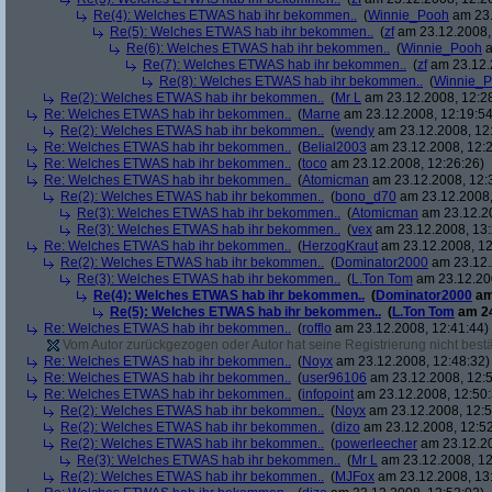
Re(4): Welches ETWAS hab ihr bekommen..
(
Winnie_Pooh
am 23.
Re(5): Welches ETWAS hab ihr bekommen..
(
zf
am 23.12.2008,
Re(6): Welches ETWAS hab ihr bekommen..
(
Winnie_Pooh
a
Re(7): Welches ETWAS hab ihr bekommen..
(
zf
am 23.12.
Re(8): Welches ETWAS hab ihr bekommen..
(
Winnie_
Re(2): Welches ETWAS hab ihr bekommen..
(
Mr L
am 23.12.2008, 12:2
Re: Welches ETWAS hab ihr bekommen..
(
Marne
am 23.12.2008, 12:19:54
Re(2): Welches ETWAS hab ihr bekommen..
(
wendy
am 23.12.2008, 12
Re: Welches ETWAS hab ihr bekommen..
(
Belial2003
am 23.12.2008, 12:2
Re: Welches ETWAS hab ihr bekommen..
(
toco
am 23.12.2008, 12:26:26)
Re: Welches ETWAS hab ihr bekommen..
(
Atomicman
am 23.12.2008, 12:
Re(2): Welches ETWAS hab ihr bekommen..
(
bono_d70
am 23.12.2008,
Re(3): Welches ETWAS hab ihr bekommen..
(
Atomicman
am 23.12.20
Re(3): Welches ETWAS hab ihr bekommen..
(
vex
am 23.12.2008, 13:
Re: Welches ETWAS hab ihr bekommen..
(
HerzogKraut
am 23.12.2008, 12
Re(2): Welches ETWAS hab ihr bekommen..
(
Dominator2000
am 23.12.
Re(3): Welches ETWAS hab ihr bekommen..
(
L.Ton Tom
am 23.12.200
Re(4): Welches ETWAS hab ihr bekommen..
(
Dominator2000
am
Re(5): Welches ETWAS hab ihr bekommen..
(
L.Ton Tom
am 24
Re: Welches ETWAS hab ihr bekommen..
(
rofflo
am 23.12.2008, 12:41:44)
Vom Autor zurückgezogen oder Autor hat seine Registrierung nicht bestä
Re: Welches ETWAS hab ihr bekommen..
(
Noyx
am 23.12.2008, 12:48:32)
Re: Welches ETWAS hab ihr bekommen..
(
user96106
am 23.12.2008, 12:5
Re: Welches ETWAS hab ihr bekommen..
(
infopoint
am 23.12.2008, 12:50:
Re(2): Welches ETWAS hab ihr bekommen..
(
Noyx
am 23.12.2008, 12:5
Re(2): Welches ETWAS hab ihr bekommen..
(
dizo
am 23.12.2008, 12:52
Re(2): Welches ETWAS hab ihr bekommen..
(
powerleecher
am 23.12.20
Re(3): Welches ETWAS hab ihr bekommen..
(
Mr L
am 23.12.2008, 12
Re(2): Welches ETWAS hab ihr bekommen..
(
MJFox
am 23.12.2008, 13