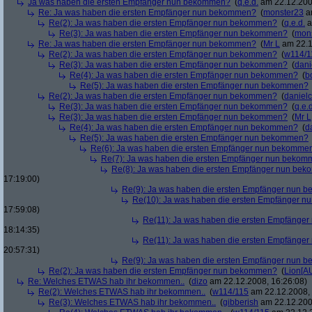
Ja was haben die ersten Empfänger nun bekommen?
(
q.e.d.
am 22.12.200
Re: Ja was haben die ersten Empfänger nun bekommen?
(
monster23
am
Re(2): Ja was haben die ersten Empfänger nun bekommen?
(
q.e.d.
a
Re(3): Ja was haben die ersten Empfänger nun bekommen?
(
mon
Re: Ja was haben die ersten Empfänger nun bekommen?
(
Mr L
am 22.1
Re(2): Ja was haben die ersten Empfänger nun bekommen?
(
w114/1
Re(3): Ja was haben die ersten Empfänger nun bekommen?
(
dani
Re(4): Ja was haben die ersten Empfänger nun bekommen?
(
b
Re(5): Ja was haben die ersten Empfänger nun bekommen?
Re(2): Ja was haben die ersten Empfänger nun bekommen?
(
danielc
Re(3): Ja was haben die ersten Empfänger nun bekommen?
(
q.e.d
Re(3): Ja was haben die ersten Empfänger nun bekommen?
(
Mr L
Re(4): Ja was haben die ersten Empfänger nun bekommen?
(
d
Re(5): Ja was haben die ersten Empfänger nun bekommen?
Re(6): Ja was haben die ersten Empfänger nun bekomme
Re(7): Ja was haben die ersten Empfänger nun beko
Re(8): Ja was haben die ersten Empfänger nun be
17:19:00)
Re(9): Ja was haben die ersten Empfänger nun
Re(10): Ja was haben die ersten Empfänger 
17:59:08)
Re(11): Ja was haben die ersten Empfänge
18:14:35)
Re(11): Ja was haben die ersten Empfänge
20:57:31)
Re(9): Ja was haben die ersten Empfänger nun
Re(2): Ja was haben die ersten Empfänger nun bekommen?
(
Lion[A
Re: Welches ETWAS hab ihr bekommen..
(
dizo
am 22.12.2008, 16:26:08)
Re(2): Welches ETWAS hab ihr bekommen..
(
w114/115
am 22.12.2008, 
Re(3): Welches ETWAS hab ihr bekommen..
(
gibberish
am 22.12.200