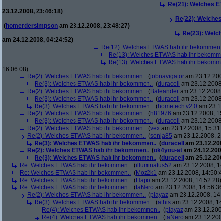
Re(21): Welches E
23.12.2008, 23:46:18)
Re(22): Welche
(
homerdersimpson
am 23.12.2008, 23:48:27)
Re(23): Welc
am 24.12.2008, 04:24:52)
Re(12): Welches ETWAS hab ihr bekommen.
Re(13): Welches ETWAS hab ihr bekomm
Re(13): Welches ETWAS hab ihr bekomm
16:06:08)
Re(2): Welches ETWAS hab ihr bekommen..
(
jobnavigator
am 23.12.200
Re(3): Welches ETWAS hab ihr bekommen..
(
duracell
am 23.12.2008,
Re(2): Welches ETWAS hab ihr bekommen..
(
Baleander
am 23.12.2008,
Re(3): Welches ETWAS hab ihr bekommen..
(
duracell
am 23.12.2008,
Re(3): Welches ETWAS hab ihr bekommen..
(
hometech.v2.0
am 23.12
Re(2): Welches ETWAS hab ihr bekommen..
(
h81976
am 23.12.2008, 1
Re(3): Welches ETWAS hab ihr bekommen..
(
duracell
am 23.12.2008,
Re(2): Welches ETWAS hab ihr bekommen..
(
vex
am 23.12.2008, 15:31
Re(2): Welches ETWAS hab ihr bekommen..
(
sonja85
am 23.12.2008, 2
Re(3): Welches ETWAS hab ihr bekommen..
(
duracell
am 23.12.200
Re(2): Welches ETWAS hab ihr bekommen..
(
ok4you-at
am 24.12.200
Re(3): Welches ETWAS hab ihr bekommen..
(
duracell
am 25.12.200
Re: Welches ETWAS hab ihr bekommen..
(
illuminatus52
am 23.12.2008, 1
Re: Welches ETWAS hab ihr bekommen..
(
Moz2k1
am 23.12.2008, 14:50:
Re: Welches ETWAS hab ihr bekommen..
(
Hapo
am 23.12.2008, 14:52:28)
Re: Welches ETWAS hab ihr bekommen..
(
taNero
am 23.12.2008, 14:56:3
Re(2): Welches ETWAS hab ihr bekommen..
(
playaz
am 23.12.2008, 14
Re(3): Welches ETWAS hab ihr bekommen..
(
athis
am 23.12.2008, 14
Re(4): Welches ETWAS hab ihr bekommen..
(
playaz
am 23.12.200
Re(4): Welches ETWAS hab ihr bekommen..
(
taNero
am 23.12.200