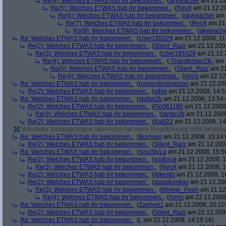
Re(4): Welches ETWAS hab ihr bekommen..
(
skyreacher
am 21.12
Re(5): Welches ETWAS hab ihr bekommen..
(
RevX
am 21.12.20
Re(6): Welches ETWAS hab ihr bekommen..
(
skyreacher
am 
Re(7): Welches ETWAS hab ihr bekommen..
(
RevX
am 21.
Re(8): Welches ETWAS hab ihr bekommen..
(
skyreach
Re: Welches ETWAS hab ihr bekommen..
(
User195329
am 21.12.2008, 11
Re(2): Welches ETWAS hab ihr bekommen..
(
Silent_Razr
am 21.12.2008
Re(3): Welches ETWAS hab ihr bekommen..
(
User195329
am 21.12.2
Re(4): Welches ETWAS hab ihr bekommen..
(
-Transformer2K-
am 2
Re(5): Welches ETWAS hab ihr bekommen..
(
Silent_Razr
am 21
Re(6): Welches ETWAS hab ihr bekommen..
(
Arrris
am 22.12.
Re: Welches ETWAS hab ihr bekommen..
(
homerdersimpson
am 21.12.200
Re(2): Welches ETWAS hab ihr bekommen..
(
athis
am 21.12.2008, 14:5
Re: Welches ETWAS hab ihr bekommen..
(
stefan2k
am 21.12.2008, 13:54:
Re(2): Welches ETWAS hab ihr bekommen..
(
Flo061180
am 21.12.2008,
Re(3): Welches ETWAS hab ihr bekommen..
(
stefan2k
am 21.12.2008
Re(2): Welches ETWAS hab ihr bekommen..
(
Kalif22
am 21.12.2008, 14
Vom Autor zurückgezogen oder Autor hat seine Registrierung nicht bestätig
Re: Welches ETWAS hab ihr bekommen..
(
Burnsen
am 21.12.2008, 15:24:
Re(2): Welches ETWAS hab ihr bekommen..
(
Silent_Razr
am 21.12.2008
Re: Welches ETWAS hab ihr bekommen..
(
ninoStyLe
am 21.12.2008, 15:5
Re(2): Welches ETWAS hab ihr bekommen..
(
xxxforce
am 21.12.2008, 1
Re(3): Welches ETWAS hab ihr bekommen..
(
RevX
am 21.12.2008, 1
Re(2): Welches ETWAS hab ihr bekommen..
(
Alkestis
am 21.12.2008, 1
Re(2): Welches ETWAS hab ihr bekommen..
(
quasikonkav
am 21.12.200
Re(3): Welches ETWAS hab ihr bekommen..
(
Winnie_Pooh
am 21.12.
Re(4): Welches ETWAS hab ihr bekommen..
(
Arrris
am 22.12.2008,
Re: Welches ETWAS hab ihr bekommen..
(
Zaphod1
am 21.12.2008, 20:10
Re(2): Welches ETWAS hab ihr bekommen..
(
Silent_Razr
am 21.12.2008
Re: Welches ETWAS hab ihr bekommen..
(
j.
am 22.12.2008, 14:19:16)