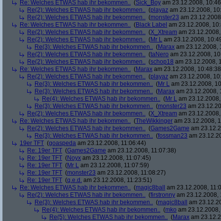
Re: Welches ETWAS hab ihr bekommen..
(
Sick_Boy
am 23.12.2008, 10:46
Re(2): Welches ETWAS hab ihr bekommen..
(
playaz
am 23.12.2008, 10
Re(2): Welches ETWAS hab ihr bekommen..
(
monster23
am 23.12.2008,
Re: Welches ETWAS hab ihr bekommen..
(
Black Label
am 23.12.2008, 10:
Re(2): Welches ETWAS hab ihr bekommen..
(
X_Xtream
am 23.12.2008,
Re(2): Welches ETWAS hab ihr bekommen..
(
Mr L
am 23.12.2008, 10:4
Re(3): Welches ETWAS hab ihr bekommen..
(
Marax
am 23.12.2008, 
Re(2): Welches ETWAS hab ihr bekommen..
(
taNero
am 23.12.2008, 10
Re(2): Welches ETWAS hab ihr bekommen..
(
schop18
am 23.12.2008, 1
Re: Welches ETWAS hab ihr bekommen..
(
Marax
am 23.12.2008, 10:48:38
Re(2): Welches ETWAS hab ihr bekommen..
(
playaz
am 23.12.2008, 10
Re(3): Welches ETWAS hab ihr bekommen..
(
Mr L
am 23.12.2008, 10
Re(3): Welches ETWAS hab ihr bekommen..
(
Marax
am 23.12.2008, 
Re(4): Welches ETWAS hab ihr bekommen..
(
Mr L
am 23.12.2008,
Re(3): Welches ETWAS hab ihr bekommen..
(
monster23
am 23.12.20
Re(2): Welches ETWAS hab ihr bekommen..
(
X_Xtream
am 23.12.2008,
Re: Welches ETWAS hab ihr bekommen..
(
TheWikkinger
am 23.12.2008, 1
Re(2): Welches ETWAS hab ihr bekommen..
(
Games2Game
am 23.12.2
Re(3): Welches ETWAS hab ihr bekommen..
(
fossman23
am 23.12.20
19er TFT
(
goaspeda
am 23.12.2008, 11:06:44)
Re: 19er TFT
(
Games2Game
am 23.12.2008, 11:07:38)
Re: 19er TFT
(
Noyx
am 23.12.2008, 11:07:45)
Re: 19er TFT
(
Mr L
am 23.12.2008, 11:07:59)
Re: 19er TFT
(
monster23
am 23.12.2008, 11:08:27)
Re: 19er TFT
(
q.e.d.
am 23.12.2008, 11:23:51)
Re: Welches ETWAS hab ihr bekommen..
(
magic8ball
am 23.12.2008, 11:0
Re(2): Welches ETWAS hab ihr bekommen..
(
firstronny
am 23.12.2008, 
Re(3): Welches ETWAS hab ihr bekommen..
(
magic8ball
am 23.12.20
Re(4): Welches ETWAS hab ihr bekommen..
(
mko
am 23.12.2008, 
Re(5): Welches ETWAS hab ihr bekommen..
(
Marax
am 23.12.2