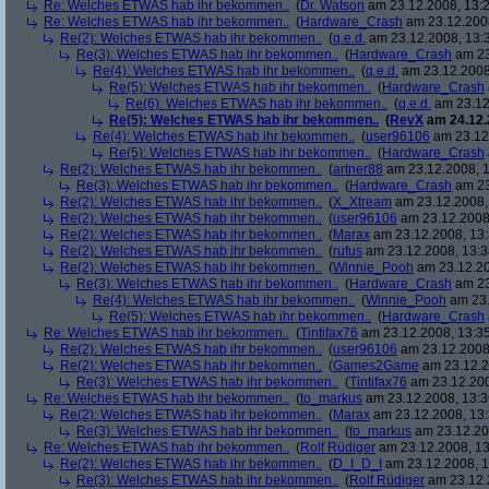
Re: Welches ETWAS hab ihr bekommen..
(
Dr. Watson
am 23.12.2008, 13:2
Re: Welches ETWAS hab ihr bekommen..
(
Hardware_Crash
am 23.12.2008
Re(2): Welches ETWAS hab ihr bekommen..
(
q.e.d.
am 23.12.2008, 13:
Re(3): Welches ETWAS hab ihr bekommen..
(
Hardware_Crash
am 23
Re(4): Welches ETWAS hab ihr bekommen..
(
q.e.d.
am 23.12.2008
Re(5): Welches ETWAS hab ihr bekommen..
(
Hardware_Crash
Re(6): Welches ETWAS hab ihr bekommen..
(
q.e.d.
am 23.12
Re(5): Welches ETWAS hab ihr bekommen..
(
RevX
am 24.12.
Re(4): Welches ETWAS hab ihr bekommen..
(
user96106
am 23.12.
Re(5): Welches ETWAS hab ihr bekommen..
(
Hardware_Crash
Re(2): Welches ETWAS hab ihr bekommen..
(
artner88
am 23.12.2008, 1
Re(3): Welches ETWAS hab ihr bekommen..
(
Hardware_Crash
am 23
Re(2): Welches ETWAS hab ihr bekommen..
(
X_Xtream
am 23.12.2008,
Re(2): Welches ETWAS hab ihr bekommen..
(
user96106
am 23.12.2008,
Re(2): Welches ETWAS hab ihr bekommen..
(
Marax
am 23.12.2008, 13:
Re(2): Welches ETWAS hab ihr bekommen..
(
rufus
am 23.12.2008, 13:3
Re(2): Welches ETWAS hab ihr bekommen..
(
Winnie_Pooh
am 23.12.20
Re(3): Welches ETWAS hab ihr bekommen..
(
Hardware_Crash
am 23
Re(4): Welches ETWAS hab ihr bekommen..
(
Winnie_Pooh
am 23.
Re(5): Welches ETWAS hab ihr bekommen..
(
Hardware_Crash
Re: Welches ETWAS hab ihr bekommen..
(
Tintifax76
am 23.12.2008, 13:35
Re(2): Welches ETWAS hab ihr bekommen..
(
user96106
am 23.12.2008,
Re(2): Welches ETWAS hab ihr bekommen..
(
Games2Game
am 23.12.2
Re(3): Welches ETWAS hab ihr bekommen..
(
Tintifax76
am 23.12.200
Re: Welches ETWAS hab ihr bekommen..
(
to_markus
am 23.12.2008, 13:3
Re(2): Welches ETWAS hab ihr bekommen..
(
Marax
am 23.12.2008, 13:
Re(3): Welches ETWAS hab ihr bekommen..
(
to_markus
am 23.12.20
Re: Welches ETWAS hab ihr bekommen..
(
Rolf Rüdiger
am 23.12.2008, 13
Re(2): Welches ETWAS hab ihr bekommen..
(
D_I_D_I
am 23.12.2008, 1
Re(3): Welches ETWAS hab ihr bekommen..
(
Rolf Rüdiger
am 23.12.