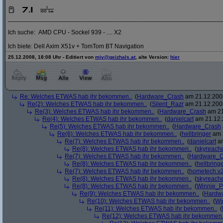
_____________________________________________________________
Ich suche: AMD CPU - Sockel 939 - .... X2
Ich biete: Dell Axim X51v + TomTom BT Navigation
25.12.2008, 18:08 Uhr - Editiert von
mjy@geizhals.at
, alte Version:
hier
Re: Welches ETWAS hab ihr bekommen..
(
Hardware_Crash
am 21.12.2008
Re(2): Welches ETWAS hab ihr bekommen..
(
Silent_Razr
am 21.12.2008
Re(3): Welches ETWAS hab ihr bekommen..
(
Hardware_Crash
am 21
Re(4): Welches ETWAS hab ihr bekommen..
(
danielcart
am 21.12.
Re(5): Welches ETWAS hab ihr bekommen..
(
Hardware_Crash
Re(6): Welches ETWAS hab ihr bekommen..
(
hellbringer
am 2
Re(7): Welches ETWAS hab ihr bekommen..
(
danielcart
am
Re(8): Welches ETWAS hab ihr bekommen..
(
skyreach
Re(7): Welches ETWAS hab ihr bekommen..
(
Hardware_C
Re(8): Welches ETWAS hab ihr bekommen..
(
hellbring
Re(7): Welches ETWAS hab ihr bekommen..
(
hometech.v2
Re(8): Welches ETWAS hab ihr bekommen..
(
skyreach
Re(8): Welches ETWAS hab ihr bekommen..
(
Winnie_
Re(9): Welches ETWAS hab ihr bekommen..
(
Hardw
Re(10): Welches ETWAS hab ihr bekommen..
(
Wi
Re(11): Welches ETWAS hab ihr bekommen..
(
Re(12): Welches ETWAS hab ihr bekommen.