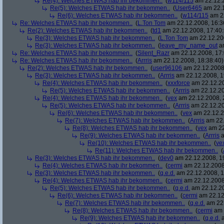
Re(4): Welches ETWAS hab ihr bekommen..
(
w114/115
am 22.12.2
Re(5): Welches ETWAS hab ihr bekommen..
(
User6465
am 22.1
Re(6): Welches ETWAS hab ihr bekommen..
(
w114/115
am 22
Re: Welches ETWAS hab ihr bekommen..
(
L.Ton Tom
am 22.12.2008, 16:3
Re(2): Welches ETWAS hab ihr bekommen..
(
td1
am 22.12.2008, 17:40:
Re(3): Welches ETWAS hab ihr bekommen..
(
L.Ton Tom
am 22.12.200
Re(3): Welches ETWAS hab ihr bekommen..
(
leave_my_name_out
am
Re: Welches ETWAS hab ihr bekommen..
(
Silent_Razr
am 22.12.2008, 17:
Re: Welches ETWAS hab ihr bekommen..
(
Arrris
am 22.12.2008, 18:38:40)
Re(2): Welches ETWAS hab ihr bekommen..
(
user96106
am 22.12.2008,
Re(3): Welches ETWAS hab ihr bekommen..
(
Arrris
am 22.12.2008, 1
Re(4): Welches ETWAS hab ihr bekommen..
(
xxxforce
am 22.12.20
Re(5): Welches ETWAS hab ihr bekommen..
(
Arrris
am 22.12.20
Re(4): Welches ETWAS hab ihr bekommen..
(
vex
am 22.12.2008, 
Re(5): Welches ETWAS hab ihr bekommen..
(
Arrris
am 22.12.20
Re(6): Welches ETWAS hab ihr bekommen..
(
vex
am 22.12.2
Re(7): Welches ETWAS hab ihr bekommen..
(
Arrris
am 22.
Re(8): Welches ETWAS hab ihr bekommen..
(
vex
am 22
Re(9): Welches ETWAS hab ihr bekommen..
(
Arrris
a
Re(10): Welches ETWAS hab ihr bekommen..
(
ve
Re(11): Welches ETWAS hab ihr bekommen..
(
Re(3): Welches ETWAS hab ihr bekommen..
(
dev0
am 22.12.2008, 1
Re(4): Welches ETWAS hab ihr bekommen..
(
cermi
am 22.12.2008
Re(3): Welches ETWAS hab ihr bekommen..
(
q.e.d.
am 22.12.2008, 1
Re(4): Welches ETWAS hab ihr bekommen..
(
cermi
am 22.12.2008
Re(5): Welches ETWAS hab ihr bekommen..
(
q.e.d.
am 22.12.20
Re(6): Welches ETWAS hab ihr bekommen..
(
cermi
am 22.12
Re(7): Welches ETWAS hab ihr bekommen..
(
q.e.d.
am 22.
Re(8): Welches ETWAS hab ihr bekommen..
(
cermi
am 
Re(9): Welches ETWAS hab ihr bekommen..
(
q.e.d.
a