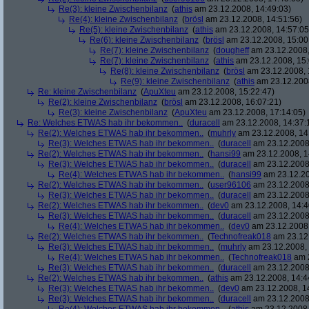
Re(3): kleine Zwischenbilanz
(
athis
am 23.12.2008, 14:49:03)
Re(4): kleine Zwischenbilanz
(
brösl
am 23.12.2008, 14:51:56)
Re(5): kleine Zwischenbilanz
(
athis
am 23.12.2008, 14:57:05
Re(6): kleine Zwischenbilanz
(
brösl
am 23.12.2008, 15:00
Re(7): kleine Zwischenbilanz
(
dougheff
am 23.12.2008,
Re(7): kleine Zwischenbilanz
(
athis
am 23.12.2008, 15:
Re(8): kleine Zwischenbilanz
(
brösl
am 23.12.2008, 
Re(9): kleine Zwischenbilanz
(
athis
am 23.12.2008
Re: kleine Zwischenbilanz
(
ApuXteu
am 23.12.2008, 15:22:47)
Re(2): kleine Zwischenbilanz
(
brösl
am 23.12.2008, 16:07:21)
Re(3): kleine Zwischenbilanz
(
ApuXteu
am 23.12.2008, 17:14:05)
Re: Welches ETWAS hab ihr bekommen..
(
duracell
am 23.12.2008, 14:37:
Re(2): Welches ETWAS hab ihr bekommen..
(
muhrly
am 23.12.2008, 14
Re(3): Welches ETWAS hab ihr bekommen..
(
duracell
am 23.12.2008,
Re(2): Welches ETWAS hab ihr bekommen..
(
hansi99
am 23.12.2008, 1
Re(3): Welches ETWAS hab ihr bekommen..
(
duracell
am 23.12.2008,
Re(4): Welches ETWAS hab ihr bekommen..
(
hansi99
am 23.12.20
Re(2): Welches ETWAS hab ihr bekommen..
(
user96106
am 23.12.2008,
Re(3): Welches ETWAS hab ihr bekommen..
(
duracell
am 23.12.2008,
Re(2): Welches ETWAS hab ihr bekommen..
(
dev0
am 23.12.2008, 14:4
Re(3): Welches ETWAS hab ihr bekommen..
(
duracell
am 23.12.2008,
Re(4): Welches ETWAS hab ihr bekommen..
(
dev0
am 23.12.2008,
Re(2): Welches ETWAS hab ihr bekommen..
(
Technofreak018
am 23.12.
Re(3): Welches ETWAS hab ihr bekommen..
(
muhrly
am 23.12.2008, 
Re(4): Welches ETWAS hab ihr bekommen..
(
Technofreak018
am 2
Re(3): Welches ETWAS hab ihr bekommen..
(
duracell
am 23.12.2008,
Re(2): Welches ETWAS hab ihr bekommen..
(
athis
am 23.12.2008, 14:4
Re(3): Welches ETWAS hab ihr bekommen..
(
dev0
am 23.12.2008, 1
Re(3): Welches ETWAS hab ihr bekommen..
(
duracell
am 23.12.2008,