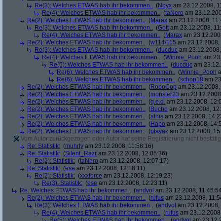
Re(3): Welches ETWAS hab ihr bekommen..
(
Noyx
am 23.12.2008, 1
Re(4): Welches ETWAS hab ihr bekommen..
(
taNero
am 23.12.200
Re(2): Welches ETWAS hab ihr bekommen..
(
Marax
am 23.12.2008, 11:
Re(3): Welches ETWAS hab ihr bekommen..
(
Gott
am 23.12.2008, 11
Re(4): Welches ETWAS hab ihr bekommen..
(
Marax
am 23.12.2008
Re(2): Welches ETWAS hab ihr bekommen..
(
w114/115
am 23.12.2008, 
Re(3): Welches ETWAS hab ihr bekommen..
(
ducduc
am 23.12.2008,
Re(4): Welches ETWAS hab ihr bekommen..
(
Winnie_Pooh
am 23.
Re(5): Welches ETWAS hab ihr bekommen..
(
ducduc
am 23.12.
Re(6): Welches ETWAS hab ihr bekommen..
(
Winnie_Pooh
a
Re(6): Welches ETWAS hab ihr bekommen..
(
schop18
am 23.
Re(2): Welches ETWAS hab ihr bekommen..
(
RoboCop
am 23.12.2008, 
Re(2): Welches ETWAS hab ihr bekommen..
(
monster23
am 23.12.2008,
Re(2): Welches ETWAS hab ihr bekommen..
(
q.e.d.
am 23.12.2008, 12:
Re(2): Welches ETWAS hab ihr bekommen..
(
Bucho
am 23.12.2008, 12:
Re(2): Welches ETWAS hab ihr bekommen..
(
athis
am 23.12.2008, 14:2
Re(2): Welches ETWAS hab ihr bekommen..
(
Hapo
am 23.12.2008, 14:
Re(2): Welches ETWAS hab ihr bekommen..
(
playaz
am 23.12.2008, 15
Vom Autor zurückgezogen oder Autor hat seine Registrierung nicht bestätig
Re: Statistik:
(
muhrly
am 23.12.2008, 11:58:16)
Re: Statistik:
(
Silent_Razr
am 23.12.2008, 12:05:36)
Re(2): Statistik:
(
taNero
am 23.12.2008, 12:07:17)
Re: Statistik:
(
ese
am 23.12.2008, 12:18:11)
Re(2): Statistik:
(
xxxforce
am 23.12.2008, 12:19:23)
Re(3): Statistik:
(
ese
am 23.12.2008, 12:23:11)
Re: Welches ETWAS hab ihr bekommen..
(
andvol
am 23.12.2008, 11:46:5
Re(2): Welches ETWAS hab ihr bekommen..
(
rufus
am 23.12.2008, 11:5
Re(3): Welches ETWAS hab ihr bekommen..
(
andvol
am 23.12.2008, 
Re(4): Welches ETWAS hab ihr bekommen..
(
rufus
am 23.12.2008,
Re(5): Welches ETWAS hab ihr bekommen..
(
andvol
am 23.12.2