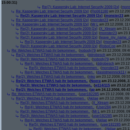
15:00:31)
Re(7): Kaspersky Lab: Internet Security 2009 [2x]
(
mons
Re: Kaspersky Lab: Internet Security 2009 [2x]
(
Flo061180
am 23.12.200
Re(2): Kaspersky Lab: Internet Security 2009 [2x]
(
monster23
am 
Re: Kaspersky Lab: Internet Security 2009 [2x]
(
monster23
am 23.12.200
Re: Kaspersky Lab: Internet Security 2009 [2x]
(
Mr L
am 23.12.2008, 11:
Re(2): Kaspersky Lab: Internet Security 2009 [2x]
(
X_Xtream
am 23.12
Re(2): Kaspersky Lab: Internet Security 2009 [2x]
(
monster23
am 23.1
Re(2): Kaspersky Lab: Internet Security 2009 [2x]
(
leave_my_name_o
Re(3): Kaspersky Lab: Internet Security 2009 [2x]
(
monster23
am 23
Re(2): Kaspersky Lab: Internet Security 2009 [2x]
(
RoboCop
am 23.12
Re: Welches ETWAS hab ihr bekommen..
(
nobody79
am 23.12.2008, 09:4
Re(2): Welches ETWAS hab ihr bekommen..
(
ddrobesch
am 23.12.2008,
Re(3): Welches ETWAS hab ihr bekommen..
(
nobody79
am 23.12.200
Re(4): Welches ETWAS hab ihr bekommen..
(
ddrobesch
am 23.12.
Re(5): Welches ETWAS hab ihr bekommen..
(
monster23
am 23.
Re(4): Welches ETWAS hab ihr bekommen..
(
dasistmeinnick11+
am
Re(2): Welches ETWAS hab ihr bekommen..
(
mko
am 23.12.2008, 09:55
Re(2): Welches ETWAS hab ihr bekommen..
(
Neera
am 23.12.2008, 2
Re(3): Welches ETWAS hab ihr bekommen..
(
w114/115
am 23.12.20
Re(2): Welches ETWAS hab ihr bekommen..
(
gp
am 24.12.2008, 00:43
Re: Welches ETWAS hab ihr bekommen..
(
user182285
am 23.12.2008, 09
Re(2): Welches ETWAS hab ihr bekommen..
(
Akilae
am 23.12.2008, 09:
Re(3): Welches ETWAS hab ihr bekommen..
(
X_Xtream
am 23.12.200
Re(4): Welches ETWAS hab ihr bekommen..
(
User284
am 23.12.20
Re(3): Welches ETWAS hab ihr bekommen..
(
Mr L
am 23.12.2008, 09
Re(3): Welches ETWAS hab ihr bekommen..
(
user182285
am 23.12.2
Re(4): Welches ETWAS hab ihr bekommen..
(
Akilae
am 23.12.2008
Re(5): Welches ETWAS hab ihr bekommen..
(
user182285
am 23
Re(6): Welches ETWAS hab ihr bekommen..
(
Akilae
am 23.12