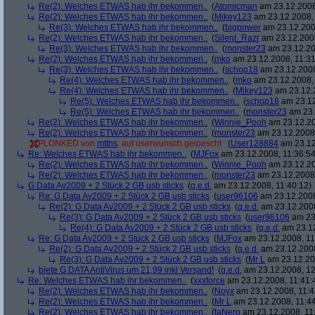
Re(2): Welches ETWAS hab ihr bekommen..
(
Atomicman
am 23.12.2008
Re(2): Welches ETWAS hab ihr bekommen..
(
Mikey123
am 23.12.2008, 
Re(3): Welches ETWAS hab ihr bekommen..
(
bigpower
am 23.12.200
Re(2): Welches ETWAS hab ihr bekommen..
(
Silent_Razr
am 23.12.2008
Re(3): Welches ETWAS hab ihr bekommen..
(
monster23
am 23.12.20
Re(2): Welches ETWAS hab ihr bekommen..
(
mko
am 23.12.2008, 11:31
Re(3): Welches ETWAS hab ihr bekommen..
(
schop18
am 23.12.2008
Re(4): Welches ETWAS hab ihr bekommen..
(
mko
am 23.12.2008, 
Re(4): Welches ETWAS hab ihr bekommen..
(
Mikey123
am 23.12.2
Re(5): Welches ETWAS hab ihr bekommen..
(
schop18
am 23.12
Re(5): Welches ETWAS hab ihr bekommen..
(
monster23
am 23.
Re(2): Welches ETWAS hab ihr bekommen..
(
Winnie_Pooh
am 23.12.20
Re(2): Welches ETWAS hab ihr bekommen..
(
monster23
am 23.12.2008,
PLONKED von
mtths
: auf userwunsch geloescht
(
User128884
am 23.12
Re: Welches ETWAS hab ihr bekommen..
(
MJFox
am 23.12.2008, 11:36:54
Re(2): Welches ETWAS hab ihr bekommen..
(
Winnie_Pooh
am 23.12.20
Re(2): Welches ETWAS hab ihr bekommen..
(
monster23
am 23.12.2008,
G Data Av2009 + 2 Stück 2 GB usb sticks
(
q.e.d.
am 23.12.2008, 11:40:12)
Re: G Data Av2009 + 2 Stück 2 GB usb sticks
(
user96106
am 23.12.2008
Re(2): G Data Av2009 + 2 Stück 2 GB usb sticks
(
q.e.d.
am 23.12.2008
Re(3): G Data Av2009 + 2 Stück 2 GB usb sticks
(
user96106
am 23.
Re(4): G Data Av2009 + 2 Stück 2 GB usb sticks
(
q.e.d.
am 23.12
Re: G Data Av2009 + 2 Stück 2 GB usb sticks
(
MJFox
am 23.12.2008, 11
Re(2): G Data Av2009 + 2 Stück 2 GB usb sticks
(
q.e.d.
am 23.12.2008
Re(3): G Data Av2009 + 2 Stück 2 GB usb sticks
(
Mr L
am 23.12.20
biete G DATA AntiVirus um 21,99 inkl Versand!
(
q.e.d.
am 23.12.2008, 12
Re: Welches ETWAS hab ihr bekommen..
(
xxxforce
am 23.12.2008, 11:41:
Re(2): Welches ETWAS hab ihr bekommen..
(
Noyx
am 23.12.2008, 11:4
Re(2): Welches ETWAS hab ihr bekommen..
(
Mr L
am 23.12.2008, 11:44
Re(2): Welches ETWAS hab ihr bekommen..
(
taNero
am 23.12.2008, 11