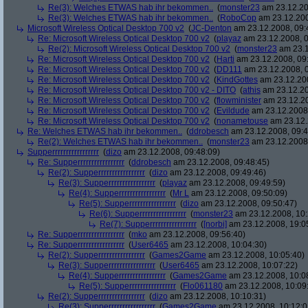
Re(3): Welches ETWAS hab ihr bekommen..
(
monster23
am 23.12.20
Re(3): Welches ETWAS hab ihr bekommen..
(
RoboCop
am 23.12.200
Microsoft Wireless Optical Desktop 700 v2
(
JC-Denton
am 23.12.2008, 09:
Re: Microsoft Wireless Optical Desktop 700 v2
(
playaz
am 23.12.2008, 0
Re(2): Microsoft Wireless Optical Desktop 700 v2
(
monster23
am 23.1
Re: Microsoft Wireless Optical Desktop 700 v2
(
Harti
am 23.12.2008, 09
Re: Microsoft Wireless Optical Desktop 700 v2
(
DD111
am 23.12.2008, 0
Re: Microsoft Wireless Optical Desktop 700 v2
(
KindGottes
am 23.12.200
Re: Microsoft Wireless Optical Desktop 700 v2 - DITO
(
athis
am 23.12.20
Re: Microsoft Wireless Optical Desktop 700 v2
(
flowminister
am 23.12.20
Re: Microsoft Wireless Optical Desktop 700 v2
(
Evildude
am 23.12.2008,
Re: Microsoft Wireless Optical Desktop 700 v2
(
nonametouse
am 23.12.
Re: Welches ETWAS hab ihr bekommen..
(
ddrobesch
am 23.12.2008, 09:4
Re(2): Welches ETWAS hab ihr bekommen..
(
monster23
am 23.12.2008,
Supperrrrrrrrrrrrrrrrr
(
dizo
am 23.12.2008, 09:48:09)
Re: Supperrrrrrrrrrrrrrrrr
(
ddrobesch
am 23.12.2008, 09:48:45)
Re(2): Supperrrrrrrrrrrrrrrrr
(
dizo
am 23.12.2008, 09:49:46)
Re(3): Supperrrrrrrrrrrrrrrrr
(
playaz
am 23.12.2008, 09:49:59)
Re(4): Supperrrrrrrrrrrrrrrrr
(
Mr L
am 23.12.2008, 09:50:09)
Re(5): Supperrrrrrrrrrrrrrrrr
(
dizo
am 23.12.2008, 09:50:47)
Re(6): Supperrrrrrrrrrrrrrrrr
(
monster23
am 23.12.2008, 10:
Re(7): Supperrrrrrrrrrrrrrrrr
(
[norbi]
am 23.12.2008, 19:0
Re: Supperrrrrrrrrrrrrrrrr
(
mko
am 23.12.2008, 09:56:40)
Re: Supperrrrrrrrrrrrrrrrr
(
User6465
am 23.12.2008, 10:04:30)
Re(2): Supperrrrrrrrrrrrrrrrr
(
Games2Game
am 23.12.2008, 10:05:40)
Re(3): Supperrrrrrrrrrrrrrrrr
(
User6465
am 23.12.2008, 10:07:22)
Re(4): Supperrrrrrrrrrrrrrrrr
(
Games2Game
am 23.12.2008, 10:0
Re(5): Supperrrrrrrrrrrrrrrrr
(
Flo061180
am 23.12.2008, 10:09
Re(2): Supperrrrrrrrrrrrrrrrr
(
dizo
am 23.12.2008, 10:10:31)
Re(3): Supperrrrrrrrrrrrrrrrr
(
Games2Game
am 23.12.2008, 10:12:0