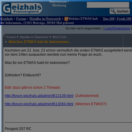
Impressum
|
Werbung
Geizhals
»
Forum
»
Händler in Österreich
»
Welches ETWAS hab
Top-100
|
Fresh-100
ihr bekommen.. (1363 Beiträge, 30504 Mal gelesen)
Du bist nicht angemeldet. [
Login/Registrieren
]
^
Forum
Händler in Österreich
#
5217131
Welches ETWAS hab ihr bekommen..
Nachdem am 22. bzw. 23 schon vermutlich die ersten ETWAS ausgeliefert werden
vor dem 24ten auspacken werdeb nun meine Frage an euch..
Was für ein ETWAS habt ihr bekommen?
Zufrieden? Entäuscht?
Edit: dazu gibt es schon 2 Threads:
http:/
/
forum.geizhals.at/
admin/
t613139.html
(Zufriedenheit)
http:/
/
forum.geizhals.at/
admin/
t613094.html
(Welches ETWAS?)
_____________________________________________________________
Peugeot 207 RC