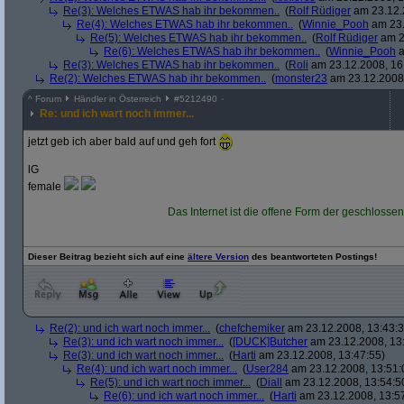
Re(3): Welches ETWAS hab ihr bekommen..
(
Rolf Rüdiger
am 23.12.
Re(4): Welches ETWAS hab ihr bekommen..
(
Winnie_Pooh
am 23.
Re(5): Welches ETWAS hab ihr bekommen..
(
Rolf Rüdiger
am 2
Re(6): Welches ETWAS hab ihr bekommen..
(
Winnie_Pooh
a
Re(3): Welches ETWAS hab ihr bekommen..
(
Roli
am 23.12.2008, 16
Re(2): Welches ETWAS hab ihr bekommen..
(
monster23
am 23.12.2008,
^
Forum
Händler in Österreich
#
5212490
Re: und ich wart noch immer...
jetzt geb ich aber bald auf und geh fort
lG
female
Das Internet ist die offene Form der geschlossen
Dieser Beitrag bezieht sich auf eine
ältere Version
des beantworteten Postings!
Re(2): und ich wart noch immer...
(
chefchemiker
am 23.12.2008, 13:43:3
Re(3): und ich wart noch immer...
(
[DUCK]Butcher
am 23.12.2008, 13
Re(3): und ich wart noch immer...
(
Harti
am 23.12.2008, 13:47:55)
Re(4): und ich wart noch immer...
(
User284
am 23.12.2008, 13:51:
Re(5): und ich wart noch immer...
(
Diall
am 23.12.2008, 13:54:5
Re(6): und ich wart noch immer...
(
Harti
am 23.12.2008, 13:5