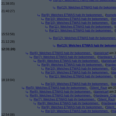
Re(12): Welches ETWAS hab ihr bekommen.
21:38:05)
Re(13): Welches ETWAS hab ihr bekomm
21:40:27)
Re(9): Welches ETWAS hab ihr bekommen..
(
homete
Re(10): Welches ETWAS hab ihr bekommen..
(
Arr
Re(10): Welches ETWAS hab ihr bekommen..
(
De
Re(11): Welches ETWAS hab ihr bekommen..
(
Re(11): Welches ETWAS hab ihr bekommen..
(
15:53:58)
Re(12): Welches ETWAS hab ihr bekommen.
21:12:28)
Re(13): Welches ETWAS hab ihr bekom
12:31:20)
Re(6): Welches ETWAS hab ihr bekommen..
(
danielcart
am 2
Re(7): Welches ETWAS hab ihr bekommen..
(
Hardware_C
Re(8): Welches ETWAS hab ihr bekommen..
(
danielcar
Re(9): Welches ETWAS hab ihr bekommen..
(
Hardw
Re(10): Welches ETWAS hab ihr bekommen..
(
[D
Re(10): Welches ETWAS hab ihr bekommen..
(
da
Re(11): Welches ETWAS hab ihr bekommen..
(
18:18:04)
Re(10): Welches ETWAS hab ihr bekommen..
(
bo
Re(5): Welches ETWAS hab ihr bekommen..
(
Silent_Razr
am 21
Re(6): Welches ETWAS hab ihr bekommen..
(
danielcart
am 2
Re(6): Welches ETWAS hab ihr bekommen..
(
Hardware_Cra
Re(7): Welches ETWAS hab ihr bekommen..
(
Silent_Razr
Re(8): Welches ETWAS hab ihr bekommen..
(
Hardwar
Re(9): Welches ETWAS hab ihr bekommen..
(
Silent
Re(10): Welches ETWAS hab ihr bekommen..
(
Ha
12:54:08)