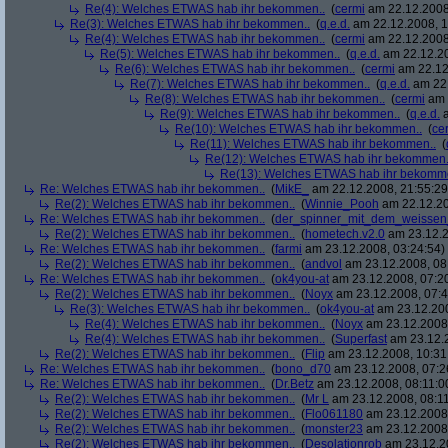
Re(4): Welches ETWAS hab ihr bekommen..
(
cermi
am 22.12.2008
Re(3): Welches ETWAS hab ihr bekommen..
(
q.e.d.
am 22.12.2008, 1
Re(4): Welches ETWAS hab ihr bekommen..
(
cermi
am 22.12.2008
Re(5): Welches ETWAS hab ihr bekommen..
(
q.e.d.
am 22.12.20
Re(6): Welches ETWAS hab ihr bekommen..
(
cermi
am 22.12
Re(7): Welches ETWAS hab ihr bekommen..
(
q.e.d.
am 22.
Re(8): Welches ETWAS hab ihr bekommen..
(
cermi
am 
Re(9): Welches ETWAS hab ihr bekommen..
(
q.e.d.
a
Re(10): Welches ETWAS hab ihr bekommen..
(
ce
Re(11): Welches ETWAS hab ihr bekommen..
(
Re(12): Welches ETWAS hab ihr bekommen.
Re(13): Welches ETWAS hab ihr bekomm
Re: Welches ETWAS hab ihr bekommen..
(
MikE_
am 22.12.2008, 21:55:29
Re(2): Welches ETWAS hab ihr bekommen..
(
Winnie_Pooh
am 22.12.20
Re: Welches ETWAS hab ihr bekommen..
(
der_spinner_mit_dem_weissen
Re(2): Welches ETWAS hab ihr bekommen..
(
hometech.v2.0
am 23.12.2
Re: Welches ETWAS hab ihr bekommen..
(
farmi
am 23.12.2008, 03:24:54)
Re(2): Welches ETWAS hab ihr bekommen..
(
andvol
am 23.12.2008, 08
Re: Welches ETWAS hab ihr bekommen..
(
ok4you-at
am 23.12.2008, 07:2
Re(2): Welches ETWAS hab ihr bekommen..
(
Noyx
am 23.12.2008, 07:4
Re(3): Welches ETWAS hab ihr bekommen..
(
ok4you-at
am 23.12.200
Re(4): Welches ETWAS hab ihr bekommen..
(
Noyx
am 23.12.2008,
Re(4): Welches ETWAS hab ihr bekommen..
(
Superfast
am 23.12.2
Re(2): Welches ETWAS hab ihr bekommen..
(
Flip
am 23.12.2008, 10:31
Re: Welches ETWAS hab ihr bekommen..
(
bono_d70
am 23.12.2008, 07:2
Re: Welches ETWAS hab ihr bekommen..
(
Dr.Betz
am 23.12.2008, 08:11:0
Re(2): Welches ETWAS hab ihr bekommen..
(
Mr L
am 23.12.2008, 08:11
Re(2): Welches ETWAS hab ihr bekommen..
(
Flo061180
am 23.12.2008,
Re(2): Welches ETWAS hab ihr bekommen..
(
monster23
am 23.12.2008,
Re(2): Welches ETWAS hab ihr bekommen..
(
Desolationrob
am 23.12.20