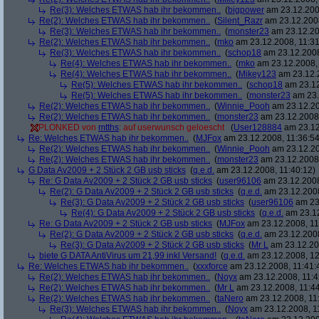
Re(3): Welches ETWAS hab ihr bekommen..
(
bigpower
am 23.12.200
Re(2): Welches ETWAS hab ihr bekommen..
(
Silent_Razr
am 23.12.2008
Re(3): Welches ETWAS hab ihr bekommen..
(
monster23
am 23.12.20
Re(2): Welches ETWAS hab ihr bekommen..
(
mko
am 23.12.2008, 11:31
Re(3): Welches ETWAS hab ihr bekommen..
(
schop18
am 23.12.2008
Re(4): Welches ETWAS hab ihr bekommen..
(
mko
am 23.12.2008, 
Re(4): Welches ETWAS hab ihr bekommen..
(
Mikey123
am 23.12.2
Re(5): Welches ETWAS hab ihr bekommen..
(
schop18
am 23.12
Re(5): Welches ETWAS hab ihr bekommen..
(
monster23
am 23.
Re(2): Welches ETWAS hab ihr bekommen..
(
Winnie_Pooh
am 23.12.20
Re(2): Welches ETWAS hab ihr bekommen..
(
monster23
am 23.12.2008,
PLONKED von
mtths
: auf userwunsch geloescht
(
User128884
am 23.12
Re: Welches ETWAS hab ihr bekommen..
(
MJFox
am 23.12.2008, 11:36:54
Re(2): Welches ETWAS hab ihr bekommen..
(
Winnie_Pooh
am 23.12.20
Re(2): Welches ETWAS hab ihr bekommen..
(
monster23
am 23.12.2008,
G Data Av2009 + 2 Stück 2 GB usb sticks
(
q.e.d.
am 23.12.2008, 11:40:12)
Re: G Data Av2009 + 2 Stück 2 GB usb sticks
(
user96106
am 23.12.2008
Re(2): G Data Av2009 + 2 Stück 2 GB usb sticks
(
q.e.d.
am 23.12.2008
Re(3): G Data Av2009 + 2 Stück 2 GB usb sticks
(
user96106
am 23.
Re(4): G Data Av2009 + 2 Stück 2 GB usb sticks
(
q.e.d.
am 23.12
Re: G Data Av2009 + 2 Stück 2 GB usb sticks
(
MJFox
am 23.12.2008, 11
Re(2): G Data Av2009 + 2 Stück 2 GB usb sticks
(
q.e.d.
am 23.12.2008
Re(3): G Data Av2009 + 2 Stück 2 GB usb sticks
(
Mr L
am 23.12.20
biete G DATA AntiVirus um 21,99 inkl Versand!
(
q.e.d.
am 23.12.2008, 12
Re: Welches ETWAS hab ihr bekommen..
(
xxxforce
am 23.12.2008, 11:41:
Re(2): Welches ETWAS hab ihr bekommen..
(
Noyx
am 23.12.2008, 11:4
Re(2): Welches ETWAS hab ihr bekommen..
(
Mr L
am 23.12.2008, 11:44
Re(2): Welches ETWAS hab ihr bekommen..
(
taNero
am 23.12.2008, 11
Re(3): Welches ETWAS hab ihr bekommen..
(
Noyx
am 23.12.2008, 1