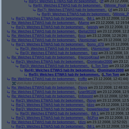
Re(5): Welches ETWAS hab ihr bekommen..
(
zf
am 23.12.2008,
Re(6): Welches ETWAS hab ihr bekommen..
(
Winnie_Pooh
a
Re(7): Welches ETWAS hab ihr bekommen..
(
zf
am 23.12.
Re(8): Welches ETWAS hab ihr bekommen..
(
Winnie_
Re(2): Welches ETWAS hab ihr bekommen..
(
Mr L
am 23.12.2008, 12:2
Re: Welches ETWAS hab ihr bekommen..
(
Marne
am 23.12.2008, 12:19:54
Re(2): Welches ETWAS hab ihr bekommen..
(
wendy
am 23.12.2008, 12
Re: Welches ETWAS hab ihr bekommen..
(
Belial2003
am 23.12.2008, 12:2
Re: Welches ETWAS hab ihr bekommen..
(
toco
am 23.12.2008, 12:26:26)
Re: Welches ETWAS hab ihr bekommen..
(
Atomicman
am 23.12.2008, 12:
Re(2): Welches ETWAS hab ihr bekommen..
(
bono_d70
am 23.12.2008,
Re(3): Welches ETWAS hab ihr bekommen..
(
Atomicman
am 23.12.20
Re(3): Welches ETWAS hab ihr bekommen..
(
vex
am 23.12.2008, 13:
Re: Welches ETWAS hab ihr bekommen..
(
HerzogKraut
am 23.12.2008, 12
Re(2): Welches ETWAS hab ihr bekommen..
(
Dominator2000
am 23.12.
Re(3): Welches ETWAS hab ihr bekommen..
(
L.Ton Tom
am 23.12.200
Re(4): Welches ETWAS hab ihr bekommen..
(
Dominator2000
am
Re(5): Welches ETWAS hab ihr bekommen..
(
L.Ton Tom
am 24
Re: Welches ETWAS hab ihr bekommen..
(
rofflo
am 23.12.2008, 12:41:44)
Vom Autor zurückgezogen oder Autor hat seine Registrierung nicht bestä
Re: Welches ETWAS hab ihr bekommen..
(
Noyx
am 23.12.2008, 12:48:32)
Re: Welches ETWAS hab ihr bekommen..
(
user96106
am 23.12.2008, 12:5
Re: Welches ETWAS hab ihr bekommen..
(
infopoint
am 23.12.2008, 12:50:
Re(2): Welches ETWAS hab ihr bekommen..
(
Noyx
am 23.12.2008, 12:5
Re(2): Welches ETWAS hab ihr bekommen..
(
dizo
am 23.12.2008, 12:52
Re(2): Welches ETWAS hab ihr bekommen..
(
powerleecher
am 23.12.20
Re(3): Welches ETWAS hab ihr bekommen..
(
Mr L
am 23.12.2008, 12
Re(2): Welches ETWAS hab ihr bekommen..
(
MJFox
am 23.12.2008, 13
Re: Welches ETWAS hab ihr bekommen..
(
dizo
am 23.12.2008, 12:52:02)
Re(2): Welches ETWAS hab ihr bekommen..
(
Mr L
am 23.12.2008, 13:0