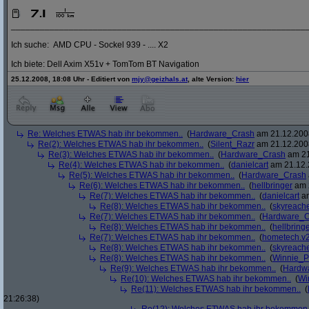
_____________________________________________________________
Ich suche: AMD CPU - Sockel 939 - .... X2
Ich biete: Dell Axim X51v + TomTom BT Navigation
25.12.2008, 18:08 Uhr - Editiert von
mjy@geizhals.at
, alte Version:
hier
Re: Welches ETWAS hab ihr bekommen..
(
Hardware_Crash
am 21.12.2008
Re(2): Welches ETWAS hab ihr bekommen..
(
Silent_Razr
am 21.12.2008
Re(3): Welches ETWAS hab ihr bekommen..
(
Hardware_Crash
am 21
Re(4): Welches ETWAS hab ihr bekommen..
(
danielcart
am 21.12.
Re(5): Welches ETWAS hab ihr bekommen..
(
Hardware_Crash
Re(6): Welches ETWAS hab ihr bekommen..
(
hellbringer
am 2
Re(7): Welches ETWAS hab ihr bekommen..
(
danielcart
am
Re(8): Welches ETWAS hab ihr bekommen..
(
skyreach
Re(7): Welches ETWAS hab ihr bekommen..
(
Hardware_C
Re(8): Welches ETWAS hab ihr bekommen..
(
hellbring
Re(7): Welches ETWAS hab ihr bekommen..
(
hometech.v2
Re(8): Welches ETWAS hab ihr bekommen..
(
skyreach
Re(8): Welches ETWAS hab ihr bekommen..
(
Winnie_
Re(9): Welches ETWAS hab ihr bekommen..
(
Hardw
Re(10): Welches ETWAS hab ihr bekommen..
(
Wi
Re(11): Welches ETWAS hab ihr bekommen..
(
21:26:38)