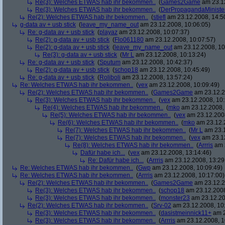
Re(3): Welches ETWAS hab ihr bekommen..
(
Games2Game
am 23.12
Re(3): Welches ETWAS hab ihr bekommen..
(
DerPropagandaMiniste
Re(2): Welches ETWAS hab ihr bekommen..
(
stiefl
am 23.12.2008, 14:5
g-data av + usb stick
(
leave_my_name_out
am 23.12.2008, 10:06:05)
Re: g-data av + usb stick
(
playaz
am 23.12.2008, 10:07:37)
Re(2): g-data av + usb stick
(
Flo061180
am 23.12.2008, 10:07:57)
Re(2): g-data av + usb stick
(
leave_my_name_out
am 23.12.2008, 10
Re(3): g-data av + usb stick
(
Mr L
am 23.12.2008, 10:13:24)
Re: g-data av + usb stick
(
Sputum
am 23.12.2008, 10:42:37)
Re(2): g-data av + usb stick
(
schop18
am 23.12.2008, 10:45:49)
Re: g-data av + usb stick
(
Roliboli
am 23.12.2008, 13:57:24)
Re: Welches ETWAS hab ihr bekommen..
(
vex
am 23.12.2008, 10:09:49)
Re(2): Welches ETWAS hab ihr bekommen..
(
Games2Game
am 23.12.2
Re(3): Welches ETWAS hab ihr bekommen..
(
vex
am 23.12.2008, 10:
Re(4): Welches ETWAS hab ihr bekommen..
(
mko
am 23.12.2008, 
Re(5): Welches ETWAS hab ihr bekommen..
(
vex
am 23.12.2008
Re(6): Welches ETWAS hab ihr bekommen..
(
mko
am 23.12.2
Re(7): Welches ETWAS hab ihr bekommen..
(
Mr L
am 23.1
Re(7): Welches ETWAS hab ihr bekommen..
(
vex
am 23.12
Re(8): Welches ETWAS hab ihr bekommen..
(
Arrris
am 2
Dafür habe ich...
(
vex
am 23.12.2008, 13:14:46)
Re: Dafür habe ich...
(
Arrris
am 23.12.2008, 13:29
Re: Welches ETWAS hab ihr bekommen..
(
Gwp
am 23.12.2008, 10:09:49)
Re: Welches ETWAS hab ihr bekommen..
(
Arrris
am 23.12.2008, 10:17:00)
Re(2): Welches ETWAS hab ihr bekommen..
(
Games2Game
am 23.12.2
Re(3): Welches ETWAS hab ihr bekommen..
(
schop18
am 23.12.2008
Re(3): Welches ETWAS hab ihr bekommen..
(
monster23
am 23.12.20
Re(2): Welches ETWAS hab ihr bekommen..
(
Srv-02
am 23.12.2008, 10
Re(3): Welches ETWAS hab ihr bekommen..
(
dasistmeinnick11+
am 2
Re(3): Welches ETWAS hab ihr bekommen..
(
Arrris
am 23.12.2008, 1