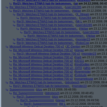
Re(3): Welches ETWAS hab ihr bekommen..
(
w114/115
am 23.12.20
Re(2): Welches ETWAS hab ihr bekommen..
(
gp
am 24.12.2008, 00:43
Re: Welches ETWAS hab ihr bekommen..
(
user182285
am 23.12.2008, 09
Re(2): Welches ETWAS hab ihr bekommen..
(
Akilae
am 23.12.2008, 09:
Re(3): Welches ETWAS hab ihr bekommen..
(
X_Xtream
am 23.12.200
Re(4): Welches ETWAS hab ihr bekommen..
(
User284
am 23.12.20
Re(3): Welches ETWAS hab ihr bekommen..
(
Mr L
am 23.12.2008, 09
Re(3): Welches ETWAS hab ihr bekommen..
(
user182285
am 23.12.2
Re(4): Welches ETWAS hab ihr bekommen..
(
Akilae
am 23.12.2008
Re(5): Welches ETWAS hab ihr bekommen..
(
user182285
am 23
Re(6): Welches ETWAS hab ihr bekommen..
(
Akilae
am 23.12
Re(3): Welches ETWAS hab ihr bekommen..
(
monster23
am 23.12.20
Re(3): Welches ETWAS hab ihr bekommen..
(
RoboCop
am 23.12.200
Microsoft Wireless Optical Desktop 700 v2
(
JC-Denton
am 23.12.2008, 09:
Re: Microsoft Wireless Optical Desktop 700 v2
(
playaz
am 23.12.2008, 0
Re(2): Microsoft Wireless Optical Desktop 700 v2
(
monster23
am 23.1
Re: Microsoft Wireless Optical Desktop 700 v2
(
Harti
am 23.12.2008, 09
Re: Microsoft Wireless Optical Desktop 700 v2
(
DD111
am 23.12.2008, 0
Re: Microsoft Wireless Optical Desktop 700 v2
(
KindGottes
am 23.12.200
Re: Microsoft Wireless Optical Desktop 700 v2 - DITO
(
athis
am 23.12.20
Re: Microsoft Wireless Optical Desktop 700 v2
(
flowminister
am 23.12.20
Re: Microsoft Wireless Optical Desktop 700 v2
(
Evildude
am 23.12.2008,
Re: Microsoft Wireless Optical Desktop 700 v2
(
nonametouse
am 23.12.
Re: Welches ETWAS hab ihr bekommen..
(
ddrobesch
am 23.12.2008, 09:4
Re(2): Welches ETWAS hab ihr bekommen..
(
monster23
am 23.12.2008,
Supperrrrrrrrrrrrrrrrr
(
dizo
am 23.12.2008, 09:48:09)
Re: Supperrrrrrrrrrrrrrrrr
(
ddrobesch
am 23.12.2008, 09:48:45)
Re(2): Supperrrrrrrrrrrrrrrrr
(
dizo
am 23.12.2008, 09:49:46)
Re(3): Supperrrrrrrrrrrrrrrrr
(
playaz
am 23.12.2008, 09:49:59)
Re(4): Supperrrrrrrrrrrrrrrrr
(
Mr L
am 23.12.2008, 09:50:09)