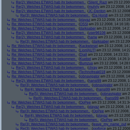
Re(2): Welches ETWAS hab ihr bekommen..
(
Silent_Razr
am 23.12.2008
Re(2): Welches ETWAS hab ihr bekommen..
(
muhrly
am 23.12.2008, 14
Re(2): Welches ETWAS hab ihr bekommen..
(
JC-Denton
am 23.12.2008,
Re(3): Welches ETWAS hab ihr bekommen..
(
Da Horstl
am 23.12.200
Re: Welches ETWAS hab ihr bekommen..
(
playaz
am 23.12.2008, 14:15:2
Re: Welches ETWAS hab ihr bekommen..
(
OSSI
am 23.12.2008, 14:16:18)
Re: Welches ETWAS hab ihr bekommen..
(
darksaber
am 23.12.2008, 14:2
Re(2): Welches ETWAS hab ihr bekommen..
(
user96106
am 23.12.2008,
Re(2): Welches ETWAS hab ihr bekommen..
(
hariw
am 23.12.2008, 14:
Re(3): Welches ETWAS hab ihr bekommen..
(
darksaber
am 23.12.200
Re: Welches ETWAS hab ihr bekommen..
(
Kackwiesel
am 23.12.2008, 14:
Re: Welches ETWAS hab ihr bekommen..
(
Lion[AUT]
am 23.12.2008, 14:2
Re: Welches ETWAS hab ihr bekommen..
(
Diall
am 23.12.2008, 14:23:32)
Re: Welches ETWAS hab ihr bekommen..
(
Kuebel
am 23.12.2008, 14:26:1
Re: Welches ETWAS hab ihr bekommen..
(
Bumzua
am 23.12.2008, 14:28:
Re(2): Welches ETWAS hab ihr bekommen..
(
chray
am 23.12.2008, 14:
Re: Welches ETWAS hab ihr bekommen..
(
Technofreak018
am 23.12.2008,
Re: Welches ETWAS hab ihr bekommen..
(
jobnavigator
am 23.12.2008, 14
Re(2): Welches ETWAS hab ihr bekommen..
(
hansi99
am 23.12.2008, 1
Re(3): Welches ETWAS hab ihr bekommen..
(
jobnavigator
am 23.12.2
Re(4): Welches ETWAS hab ihr bekommen..
(
hansi99
am 23.12.20
Re(5): Welches ETWAS hab ihr bekommen..
(
jobnavigator
am 23
Re(6): Welches ETWAS hab ihr bekommen..
(
hansi99
am 23.
Re: Welches ETWAS hab ihr bekommen..
(
OoPee
am 23.12.2008, 14:31:3
Re(2): Welches ETWAS hab ihr bekommen..
(
playaz
am 23.12.2008, 14
Re(3): Welches ETWAS hab ihr bekommen..
(
OoPee
am 23.12.2008, 
Re(4): Welches ETWAS hab ihr bekommen..
(
playaz
am 23.12.200
Re(5): Welches ETWAS hab ihr bekommen..
(
OoPee
am 23.12.2
Re(3): Welches ETWAS hab ihr bekommen..
(
leave_my_name_out
am
Re(3): Welches ETWAS hab ihr bekommen..
(
xxxforce
am 23.12.2008