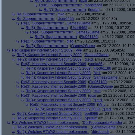
Re(5): Supperrrrrrrrrrrrrrrrr
(
dizo
am 23.12.2008, 09:50:47)
Re(6): Supperrrrrrrrrrrrrrrrr
(
monster23
am 23.12.2008, 10:
Re(7): Supperrrrrrrrrrrrrrrrr
(
[norbi]
am 23.12.2008, 19:0
Re: Supperrrrrrrrrrrrrrrrr
(
mko
am 23.12.2008, 09:56:40)
Re: Supperrrrrrrrrrrrrrrrr
(
User6465
am 23.12.2008, 10:04:30)
Re(2): Supperrrrrrrrrrrrrrrrr
(
Games2Game
am 23.12.2008, 10:05:40)
Re(3): Supperrrrrrrrrrrrrrrrr
(
User6465
am 23.12.2008, 10:07:22)
Re(4): Supperrrrrrrrrrrrrrrrr
(
Games2Game
am 23.12.2008, 10:0
Re(5): Supperrrrrrrrrrrrrrrrr
(
Flo061180
am 23.12.2008, 10:09
Re(2): Supperrrrrrrrrrrrrrrrr
(
dizo
am 23.12.2008, 10:10:31)
Re(3): Supperrrrrrrrrrrrrrrrr
(
Games2Game
am 23.12.2008, 10:12:0
Re: Kaspersky Internet Security 2009
(
PvP
am 23.12.2008, 09:58:56)
Re(2): Kaspersky Internet Security 2009
(
Games2Game
am 23.12.2008,
Re(2): Kaspersky Internet Security 2009
(
q.e.d.
am 23.12.2008, 10:00:5
Re(3): Kaspersky Internet Security 2009
(
sonja85
am 23.12.2008, 10:
Re(4): Kaspersky Internet Security 2009
(
Flo061180
am 23.12.2008
Re(4): Kaspersky Internet Security 2009
(
Mr L
am 23.12.2008, 10:
Re(4): Kaspersky Internet Security 2009
(
Games2Game
am 23.12.
Re(3): Kaspersky Internet Security 2009
(
Flo061180
am 23.12.2008, 
Re(3): Kaspersky Internet Security 2009
(
Games2Game
am 23.12.200
Re(4): Kaspersky Internet Security 2009
(
mko
am 23.12.2008, 10:1
Re(3): Kaspersky Internet Security 2009
(
dizo
am 23.12.2008, 10:02:
Re(4): Kaspersky Internet Security 2009
(
q.e.d.
am 23.12.2008, 10
Re(5): Kaspersky Internet Security 2009
(
Mr L
am 23.12.2008, 1
Re(6): Kaspersky Internet Security 2009
(
q.e.d.
am 23.12.200
Re(2): Kaspersky Internet Security 2009
(
bertl099
am 23.12.2008, 10:27
Re(2): Kaspersky Internet Security 2009
(
Sputum
am 23.12.2008, 10:42
Re: Welches ETWAS hab ihr bekommen..
(
DerPropagandaMinister
am 23.1
Re(2): Welches ETWAS hab ihr bekommen..
(
Games2Game
am 23.12.2
Re(2): Welches ETWAS hab ihr bekommen..
(
ddrobesch
am 23.12.2008,