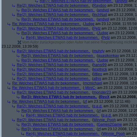
Re(7): Welches ETWAS hab ihr bekommen..
(
andvol
am 23
Re(2): Welches ETWAS hab ihr bekommen..
(
Raydoo
am 23.12.2008, 1
Re(3): Welches ETWAS hab ihr bekommen..
(
andvol
am 23.12.2008, 
Re(2): Welches ETWAS hab ihr bekommen..
(
InchNail
am 23.12.2008, 1
Re(3): Welches ETWAS hab ihr bekommen..
(
andvol
am 23.12.2008, 
Re: Welches ETWAS hab ihr bekommen..
(
Judge
am 23.12.2008, 11:55:59
Re(2): Welches ETWAS hab ihr bekommen..
(
Petz
am 23.12.2008, 12:0
Re(3): Welches ETWAS hab ihr bekommen..
(
Judge
am 23.12.2008, 
Re(4): Welches ETWAS hab ihr bekommen..
(
Petz
am 23.12.2008,
Vom Autor zurückgezogen oder Autor hat seine Registrierung nicht bes
23.12.2008, 13:39:59)
Re(2): Welches ETWAS hab ihr bekommen..
(
muhrly
am 23.12.2008, 12
Re(3): Welches ETWAS hab ihr bekommen..
(
quasikonkav
am 23.12.
Re(3): Welches ETWAS hab ihr bekommen..
(
Judge
am 23.12.2008, 
Re(2): Welches ETWAS hab ihr bekommen..
(
hansi99
am 23.12.2008, 1
Re(2): Welches ETWAS hab ihr bekommen..
(
kopfnick
am 23.12.2008, 1
Re(2): Welches ETWAS hab ihr bekommen..
(
littleo
am 23.12.2008, 13:3
Re(2): Welches ETWAS hab ihr bekommen..
(
athis
am 23.12.2008, 14:2
Re: Welches ETWAS hab ihr bekommen..
(
mcmichael
am 23.12.2008, 12:0
Re: Welches ETWAS hab ihr bekommen..
(
-MiniC-
am 23.12.2008, 12:04:0
Re(2): Welches ETWAS hab ihr bekommen..
(
monster23
am 23.12.2008,
Re(3): Welches ETWAS hab ihr bekommen..
(
RevX
am 24.12.2008,
Re: Welches ETWAS hab ihr bekommen..
(
zf
am 23.12.2008, 12:11:46)
Re(2): Welches ETWAS hab ihr bekommen..
(
q.e.d.
am 23.12.2008, 12:
Re(3): Welches ETWAS hab ihr bekommen..
(
zf
am 23.12.2008, 12:2
Re(4): Welches ETWAS hab ihr bekommen..
(
q.e.d.
am 23.12.2008,
Re(2): Welches ETWAS hab ihr bekommen..
(
Winnie_Pooh
am 23.12.20
Re(3): Welches ETWAS hab ihr bekommen..
(
Games2Game
am 23.12
Re(3): Welches ETWAS hab ihr bekommen..
(
zf
am 23.12.2008, 12:2
Re(4): Welches ETWAS hab ihr bekommen..
(
Winnie_Pooh
am 23.