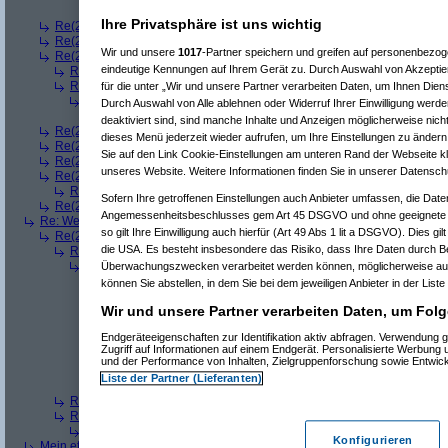
Re(8): Welches ETWAS hab ihr bekommen..
(
bono_d7
Ihre Privatsphäre ist uns wichtig
Re(2): Welches ETWAS hab ihr bekommen..
(
q.e.d.
am 23.12.2008, 08:
Re(2): Welches ETWAS hab ihr bekommen..
(
Roli
am 23.12.2008, 08:59
Wir und unsere
1017
-Partner speichern und greifen auf personenbezo
Re(2): Welches ETWAS hab ihr bekommen..
(
bart99
am 23.12.2008, 09:
eindeutige Kennungen auf Ihrem Gerät zu. Durch Auswahl von Akzeptier
Re(3): Welches ETWAS hab ihr bekommen..
(
playaz
am 23.12.2008, 
Re(3): Welches ETWAS hab ihr bekommen..
(
monster23
am 23.12.20
für die unter „Wir und unsere Partner verarbeiten Daten, um Ihnen Dien
Re(4): Welches ETWAS hab ihr bekommen..
(
bart99
am 23.12.2008
Durch Auswahl von Alle ablehnen oder Widerruf Ihrer Einwilligung werde
Re(5): Welches ETWAS hab ihr bekommen..
(
monster23
am 23.
deaktiviert sind, sind manche Inhalte und Anzeigen möglicherweise nicht
Re(2): Welches ETWAS hab ihr bekommen..
(
female
am 23.12.2008, 09
dieses Menü jederzeit wieder aufrufen, um Ihre Einstellungen zu ändern 
Re(2): Welches ETWAS hab ihr bekommen..
(
User6465
am 23.12.2008,
Sie auf den Link Cookie-Einstellungen am unteren Rand der Webseite kli
Re(2): Welches ETWAS hab ihr bekommen..
(
playaz
am 23.12.2008, 09
unseres Website. Weitere Informationen finden Sie in unserer Datensch
Re(2): Welches ETWAS hab ihr bekommen..
(
Ardjan
am 23.12.2008, 09
Re(3): Welches ETWAS hab ihr bekommen..
(
monster23
am 23.12.20
Sofern Ihre getroffenen Einstellungen auch Anbieter umfassen, die Daten
Re(2): Welches ETWAS hab ihr bekommen..
(
User284
am 23.12.2008, 1
Angemessenheitsbeschlusses gem Art 45 DSGVO und ohne geeignete G
Re: Welches ETWAS hab ihr bekommen..
(
Diall
am 23.12.2008, 09:01:20)
so gilt Ihre Einwilligung auch hierfür (Art 49 Abs 1 lit a DSGVO). Dies gi
Re(2): Welches ETWAS hab ihr bekommen..
(
ddrobesch
am 23.12.2008,
die USA. Es besteht insbesondere das Risiko, dass Ihre Daten durch B
Re(3): Welches ETWAS hab ihr bekommen..
(
q.e.d.
am 23.12.2008, 0
Re(4): Welches ETWAS hab ihr bekommen..
(
Games2Game
am 23
Überwachungszwecken verarbeitet werden können, möglicherweise auc
Re(5): Welches ETWAS hab ihr bekommen..
(
ddrobesch
am 23.
können Sie abstellen, in dem Sie bei dem jeweiligen Anbieter in der Liste
Re(6): Welches ETWAS hab ihr bekommen..
(
q.e.d.
am 23.12
Wir und unsere Partner verarbeiten Daten, um Folg
Re(5): Welches ETWAS hab ihr bekommen..
(
q.e.d.
am 23.12.20
Re(6): Welches ETWAS hab ihr bekommen..
(
Games2Game
Endgeräteeigenschaften zur Identifikation aktiv abfragen. Verwendung 
Re(7): Welches ETWAS hab ihr bekommen..
(
q.e.d.
am 23.
Zugriff auf Informationen auf einem Endgerät. Personalisierte Werbung
Re(8): Welches ETWAS hab ihr bekommen..
(
Games2
und der Performance von Inhalten, Zielgruppenforschung sowie Entwic
Re(9): Welches ETWAS hab ihr bekommen..
(
q.e.d.
a
Liste der Partner (Lieferanten)
Re(5): Welches ETWAS hab ihr bekommen..
(
monster23
am 23.
Re(3): Welches ETWAS hab ihr bekommen..
(
Diall
am 23.12.2008, 09
Re(3): Welches ETWAS hab ihr bekommen..
(
Madler
am 23.12.2008, 
Re(4): Welches ETWAS hab ihr bekommen..
(
Games2Game
am 23
Konfigurieren
Mein etwas
(
Winnie_Pooh
am 23.12.2008, 09:12:01)