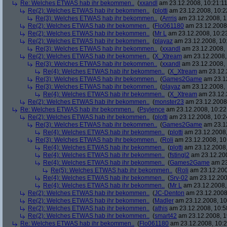
Re: Welches ETWAS hab ihr bekommen..
(
xxandl
am 23.12.2008, 10:21:11
Re(2): Welches ETWAS hab ihr bekommen..
(
plotti
am 23.12.2008, 10:2
Re(3): Welches ETWAS hab ihr bekommen..
(
Arrris
am 23.12.2008, 1
Re(2): Welches ETWAS hab ihr bekommen..
(
Flo061180
am 23.12.2008,
Re(2): Welches ETWAS hab ihr bekommen..
(
Mr L
am 23.12.2008, 10:2
Re(2): Welches ETWAS hab ihr bekommen..
(
playaz
am 23.12.2008, 10
Re(3): Welches ETWAS hab ihr bekommen..
(
xxandl
am 23.12.2008, 
Re(2): Welches ETWAS hab ihr bekommen..
(
X_Xtream
am 23.12.2008,
Re(3): Welches ETWAS hab ihr bekommen..
(
xxandl
am 23.12.2008, 
Re(4): Welches ETWAS hab ihr bekommen..
(
X_Xtream
am 23.12.
Re(3): Welches ETWAS hab ihr bekommen..
(
Games2Game
am 23.12
Re(3): Welches ETWAS hab ihr bekommen..
(
playaz
am 23.12.2008, 
Re(4): Welches ETWAS hab ihr bekommen..
(
X_Xtream
am 23.12.
Re(2): Welches ETWAS hab ihr bekommen..
(
monster23
am 23.12.2008,
Re: Welches ETWAS hab ihr bekommen..
(
Psylence
am 23.12.2008, 10:22
Re(2): Welches ETWAS hab ihr bekommen..
(
plotti
am 23.12.2008, 10:2
Re(3): Welches ETWAS hab ihr bekommen..
(
Games2Game
am 23.12
Re(4): Welches ETWAS hab ihr bekommen..
(
plotti
am 23.12.2008,
Re(3): Welches ETWAS hab ihr bekommen..
(
Roli
am 23.12.2008, 10
Re(4): Welches ETWAS hab ihr bekommen..
(
plotti
am 23.12.2008,
Re(4): Welches ETWAS hab ihr bekommen..
(
fstingl2
am 23.12.200
Re(4): Welches ETWAS hab ihr bekommen..
(
Games2Game
am 23
Re(5): Welches ETWAS hab ihr bekommen..
(
Roli
am 23.12.200
Re(4): Welches ETWAS hab ihr bekommen..
(
Srv-02
am 23.12.200
Re(4): Welches ETWAS hab ihr bekommen..
(
Mr L
am 23.12.2008,
Re(2): Welches ETWAS hab ihr bekommen..
(
JC-Denton
am 23.12.2008,
Re(2): Welches ETWAS hab ihr bekommen..
(
Madler
am 23.12.2008, 10
Re(2): Welches ETWAS hab ihr bekommen..
(
athis
am 23.12.2008, 10:5
Re(2): Welches ETWAS hab ihr bekommen..
(
smart42
am 23.12.2008, 1
Re: Welches ETWAS hab ihr bekommen..
(
Flo061180
am 23.12.2008, 10:2