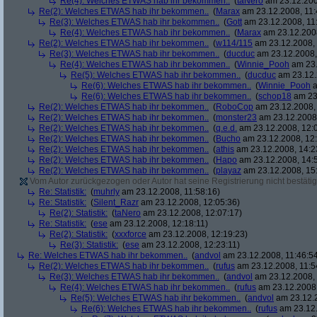
Re(4): Welches ETWAS hab ihr bekommen..
(
taNero
am 23.12.200
Re(2): Welches ETWAS hab ihr bekommen..
(
Marax
am 23.12.2008, 11:
Re(3): Welches ETWAS hab ihr bekommen..
(
Gott
am 23.12.2008, 11
Re(4): Welches ETWAS hab ihr bekommen..
(
Marax
am 23.12.2008
Re(2): Welches ETWAS hab ihr bekommen..
(
w114/115
am 23.12.2008, 
Re(3): Welches ETWAS hab ihr bekommen..
(
ducduc
am 23.12.2008,
Re(4): Welches ETWAS hab ihr bekommen..
(
Winnie_Pooh
am 23.
Re(5): Welches ETWAS hab ihr bekommen..
(
ducduc
am 23.12.
Re(6): Welches ETWAS hab ihr bekommen..
(
Winnie_Pooh
a
Re(6): Welches ETWAS hab ihr bekommen..
(
schop18
am 23.
Re(2): Welches ETWAS hab ihr bekommen..
(
RoboCop
am 23.12.2008, 
Re(2): Welches ETWAS hab ihr bekommen..
(
monster23
am 23.12.2008,
Re(2): Welches ETWAS hab ihr bekommen..
(
q.e.d.
am 23.12.2008, 12:
Re(2): Welches ETWAS hab ihr bekommen..
(
Bucho
am 23.12.2008, 12:
Re(2): Welches ETWAS hab ihr bekommen..
(
athis
am 23.12.2008, 14:2
Re(2): Welches ETWAS hab ihr bekommen..
(
Hapo
am 23.12.2008, 14:
Re(2): Welches ETWAS hab ihr bekommen..
(
playaz
am 23.12.2008, 15
Vom Autor zurückgezogen oder Autor hat seine Registrierung nicht bestätig
Re: Statistik:
(
muhrly
am 23.12.2008, 11:58:16)
Re: Statistik:
(
Silent_Razr
am 23.12.2008, 12:05:36)
Re(2): Statistik:
(
taNero
am 23.12.2008, 12:07:17)
Re: Statistik:
(
ese
am 23.12.2008, 12:18:11)
Re(2): Statistik:
(
xxxforce
am 23.12.2008, 12:19:23)
Re(3): Statistik:
(
ese
am 23.12.2008, 12:23:11)
Re: Welches ETWAS hab ihr bekommen..
(
andvol
am 23.12.2008, 11:46:5
Re(2): Welches ETWAS hab ihr bekommen..
(
rufus
am 23.12.2008, 11:5
Re(3): Welches ETWAS hab ihr bekommen..
(
andvol
am 23.12.2008, 
Re(4): Welches ETWAS hab ihr bekommen..
(
rufus
am 23.12.2008,
Re(5): Welches ETWAS hab ihr bekommen..
(
andvol
am 23.12.2
Re(6): Welches ETWAS hab ihr bekommen..
(
rufus
am 23.12.