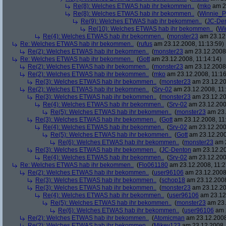
Re(8): Welches ETWAS hab ihr bekommen..
(
mko
am 23
Re(8): Welches ETWAS hab ihr bekommen..
(
Winnie_
Re(9): Welches ETWAS hab ihr bekommen..
(
JC-De
Re(10): Welches ETWAS hab ihr bekommen..
(
Wi
Re(4): Welches ETWAS hab ihr bekommen..
(
monster23
am 23.12.
Re: Welches ETWAS hab ihr bekommen..
(
rufus
am 23.12.2008, 11:13:59)
Re(2): Welches ETWAS hab ihr bekommen..
(
monster23
am 23.12.2008,
Re: Welches ETWAS hab ihr bekommen..
(
Gott
am 23.12.2008, 11:14:14)
Re(2): Welches ETWAS hab ihr bekommen..
(
monster23
am 23.12.2008,
Re(2): Welches ETWAS hab ihr bekommen..
(
mko
am 23.12.2008, 11:16
Re(3): Welches ETWAS hab ihr bekommen..
(
monster23
am 23.12.20
Re(2): Welches ETWAS hab ihr bekommen..
(
Srv-02
am 23.12.2008, 11:
Re(3): Welches ETWAS hab ihr bekommen..
(
monster23
am 23.12.20
Re(4): Welches ETWAS hab ihr bekommen..
(
Srv-02
am 23.12.2008
Re(5): Welches ETWAS hab ihr bekommen..
(
monster23
am 23.
Re(3): Welches ETWAS hab ihr bekommen..
(
Gott
am 23.12.2008, 11
Re(4): Welches ETWAS hab ihr bekommen..
(
Srv-02
am 23.12.2008
Re(5): Welches ETWAS hab ihr bekommen..
(
Gott
am 23.12.200
Re(6): Welches ETWAS hab ihr bekommen..
(
monster23
am 2
Re(3): Welches ETWAS hab ihr bekommen..
(
JC-Denton
am 23.12.20
Re(4): Welches ETWAS hab ihr bekommen..
(
Srv-02
am 23.12.2008
Re: Welches ETWAS hab ihr bekommen..
(
Flo061180
am 23.12.2008, 11:2
Re(2): Welches ETWAS hab ihr bekommen..
(
user96106
am 23.12.2008,
Re(3): Welches ETWAS hab ihr bekommen..
(
schop18
am 23.12.2008
Re(3): Welches ETWAS hab ihr bekommen..
(
monster23
am 23.12.20
Re(4): Welches ETWAS hab ihr bekommen..
(
user96106
am 23.12.
Re(5): Welches ETWAS hab ihr bekommen..
(
monster23
am 23.
Re(6): Welches ETWAS hab ihr bekommen..
(
user96106
am 2
Re(2): Welches ETWAS hab ihr bekommen..
(
Atomicman
am 23.12.2008
Re(2): Welches ETWAS hab ihr bekommen..
(
Mikey123
am 23.12.2008, 