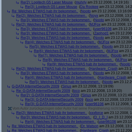
Re(2): Logitech G5 Laser Mouse
(
muhrly
am 23.12.2008, 14:19:16)
Re(3): Logitech G5 Laser Mouse
(
Da Rookee
am 23.12.2008, 14:2
Re: Welches ETWAS hab ihr bekommen..
(
Nooto
am 23.12.2008, 13:16:09
Re(2): Welches ETWAS hab ihr bekommen..
(
Noyx
am 23.12.2008, 13:2
Re(3): Welches ETWAS hab ihr bekommen..
(
Nooto
am 23.12.2008, 
Re(2): Welches ETWAS hab ihr bekommen..
(
MJFox
am 23.12.2008, 13
Re(3): Welches ETWAS hab ihr bekommen..
(
user96106
am 23.12.20
Re(3): Welches ETWAS hab ihr bekommen..
(
Zaphod1
am 23.12.2008
Re(3): Welches ETWAS hab ihr bekommen..
(
Nooto
am 23.12.2008, 
Re(4): Welches ETWAS hab ihr bekommen..
(
MJFox
am 23.12.200
Re(5): Welches ETWAS hab ihr bekommen..
(
Nooto
am 23.12.2
Re(6): Welches ETWAS hab ihr bekommen..
(
MJFox
am 23.1
Re(7): Welches ETWAS hab ihr bekommen..
(
Nooto
am 23
Re(8): Welches ETWAS hab ihr bekommen..
(
MJFox
am
Re(9): Welches ETWAS hab ihr bekommen..
(
Nooto
Re(2): Welches ETWAS hab ihr bekommen..
(
Hardware_Crash
am 23.12
Re(3): Welches ETWAS hab ihr bekommen..
(
Nooto
am 23.12.2008, 
Re(4): Welches ETWAS hab ihr bekommen..
(
Hardware_Crash
am 
Re(5): Welches ETWAS hab ihr bekommen..
(
Nooto
am 23.12.2
G-DATA InternetSecurity 2009
(
Sirius
am 23.12.2008, 13:19:09)
Re: G-DATA InternetSecurity 2009
(
toco
am 23.12.2008, 13:19:20)
Re(2): G-DATA InternetSecurity 2009
(
Sirius
am 23.12.2008, 13:21:49
Re(3): G-DATA InternetSecurity 2009
(
toco
am 23.12.2008, 13:23:0
Re(3): G-DATA InternetSecurity 2009
(
user96106
am 23.12.2008, 1
Vom Autor zurückgezogen oder Autor hat seine Registrierung nicht bestätig
Re(2): Welches ETWAS hab ihr bekommen..
(
xxxforce
am 23.12.2008, 1
Re(3): Welches ETWAS hab ihr bekommen..
(
D_I_D_I
am 23.12.2008
Re(4): Welches ETWAS hab ihr bekommen..
(
user96106
am 23.12.
Re: Welches ETWAS hab ihr bekommen..
(
Dr. Watson
am 23.12.2008, 13:2
Re: Welches ETWAS hab ihr bekommen..
(
Hardware_Crash
am 23.12.2008