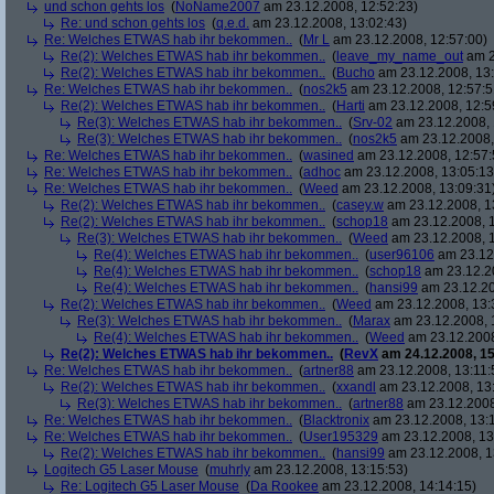
und schon gehts los
(
NoName2007
am 23.12.2008, 12:52:23)
Re: und schon gehts los
(
q.e.d.
am 23.12.2008, 13:02:43)
Re: Welches ETWAS hab ihr bekommen..
(
Mr L
am 23.12.2008, 12:57:00)
Re(2): Welches ETWAS hab ihr bekommen..
(
leave_my_name_out
am 2
Re(2): Welches ETWAS hab ihr bekommen..
(
Bucho
am 23.12.2008, 13:
Re: Welches ETWAS hab ihr bekommen..
(
nos2k5
am 23.12.2008, 12:57:5
Re(2): Welches ETWAS hab ihr bekommen..
(
Harti
am 23.12.2008, 12:5
Re(3): Welches ETWAS hab ihr bekommen..
(
Srv-02
am 23.12.2008, 
Re(3): Welches ETWAS hab ihr bekommen..
(
nos2k5
am 23.12.2008,
Re: Welches ETWAS hab ihr bekommen..
(
wasined
am 23.12.2008, 12:57:
Re: Welches ETWAS hab ihr bekommen..
(
adhoc
am 23.12.2008, 13:05:13
Re: Welches ETWAS hab ihr bekommen..
(
Weed
am 23.12.2008, 13:09:31
Re(2): Welches ETWAS hab ihr bekommen..
(
casey.w
am 23.12.2008, 1
Re(2): Welches ETWAS hab ihr bekommen..
(
schop18
am 23.12.2008, 1
Re(3): Welches ETWAS hab ihr bekommen..
(
Weed
am 23.12.2008, 1
Re(4): Welches ETWAS hab ihr bekommen..
(
user96106
am 23.12.
Re(4): Welches ETWAS hab ihr bekommen..
(
schop18
am 23.12.20
Re(4): Welches ETWAS hab ihr bekommen..
(
hansi99
am 23.12.20
Re(2): Welches ETWAS hab ihr bekommen..
(
Weed
am 23.12.2008, 13:
Re(3): Welches ETWAS hab ihr bekommen..
(
Marax
am 23.12.2008, 
Re(4): Welches ETWAS hab ihr bekommen..
(
Weed
am 23.12.2008
Re(2): Welches ETWAS hab ihr bekommen..
(
RevX
am 24.12.2008, 15
Re: Welches ETWAS hab ihr bekommen..
(
artner88
am 23.12.2008, 13:11:
Re(2): Welches ETWAS hab ihr bekommen..
(
xxandl
am 23.12.2008, 13
Re(3): Welches ETWAS hab ihr bekommen..
(
artner88
am 23.12.2008
Re: Welches ETWAS hab ihr bekommen..
(
Blacktronix
am 23.12.2008, 13:
Re: Welches ETWAS hab ihr bekommen..
(
User195329
am 23.12.2008, 13
Re(2): Welches ETWAS hab ihr bekommen..
(
hansi99
am 23.12.2008, 1
Logitech G5 Laser Mouse
(
muhrly
am 23.12.2008, 13:15:53)
Re: Logitech G5 Laser Mouse
(
Da Rookee
am 23.12.2008, 14:14:15)