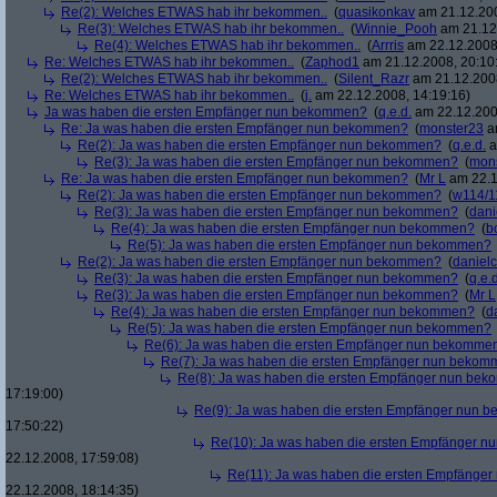
Re(2): Welches ETWAS hab ihr bekommen..
(
quasikonkav
am 21.12.200
Re(3): Welches ETWAS hab ihr bekommen..
(
Winnie_Pooh
am 21.12.
Re(4): Welches ETWAS hab ihr bekommen..
(
Arrris
am 22.12.2008,
Re: Welches ETWAS hab ihr bekommen..
(
Zaphod1
am 21.12.2008, 20:10
Re(2): Welches ETWAS hab ihr bekommen..
(
Silent_Razr
am 21.12.2008
Re: Welches ETWAS hab ihr bekommen..
(
j.
am 22.12.2008, 14:19:16)
Ja was haben die ersten Empfänger nun bekommen?
(
q.e.d.
am 22.12.200
Re: Ja was haben die ersten Empfänger nun bekommen?
(
monster23
am
Re(2): Ja was haben die ersten Empfänger nun bekommen?
(
q.e.d.
a
Re(3): Ja was haben die ersten Empfänger nun bekommen?
(
mon
Re: Ja was haben die ersten Empfänger nun bekommen?
(
Mr L
am 22.1
Re(2): Ja was haben die ersten Empfänger nun bekommen?
(
w114/1
Re(3): Ja was haben die ersten Empfänger nun bekommen?
(
dani
Re(4): Ja was haben die ersten Empfänger nun bekommen?
(
b
Re(5): Ja was haben die ersten Empfänger nun bekommen?
Re(2): Ja was haben die ersten Empfänger nun bekommen?
(
danielc
Re(3): Ja was haben die ersten Empfänger nun bekommen?
(
q.e.d
Re(3): Ja was haben die ersten Empfänger nun bekommen?
(
Mr L
Re(4): Ja was haben die ersten Empfänger nun bekommen?
(
d
Re(5): Ja was haben die ersten Empfänger nun bekommen?
Re(6): Ja was haben die ersten Empfänger nun bekomme
Re(7): Ja was haben die ersten Empfänger nun beko
Re(8): Ja was haben die ersten Empfänger nun be
17:19:00)
Re(9): Ja was haben die ersten Empfänger nun
17:50:22)
Re(10): Ja was haben die ersten Empfänger 
22.12.2008, 17:59:08)
Re(11): Ja was haben die ersten Empfänge
22.12.2008, 18:14:35)