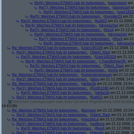
Re(6): Welches ETWAS hab ihr bekommen..
(
laservision
am 2
Re(7): Welches ETWAS hab ihr bekommen..
(
danielcart
am
Re(8): Welches ETWAS hab ihr bekommen..
(
user1822
Re(5): Welches ETWAS hab ihr bekommen..
(
monster23
am 22.
Re(3): Welches ETWAS hab ihr bekommen..
(
Kalif22
am 21.12.2008, 
Re(4): Welches ETWAS hab ihr bekommen..
(
skyreacher
am 21.12
Re(5): Welches ETWAS hab ihr bekommen..
(
RevX
am 21.12.20
Re(6): Welches ETWAS hab ihr bekommen..
(
skyreacher
am 
Re(7): Welches ETWAS hab ihr bekommen..
(
RevX
am 21.
Re(8): Welches ETWAS hab ihr bekommen..
(
skyreach
Re: Welches ETWAS hab ihr bekommen..
(
User195329
am 21.12.2008, 11
Re(2): Welches ETWAS hab ihr bekommen..
(
Silent_Razr
am 21.12.2008
Re(3): Welches ETWAS hab ihr bekommen..
(
User195329
am 21.12.2
Re(4): Welches ETWAS hab ihr bekommen..
(
-Transformer2K-
am 2
Re(5): Welches ETWAS hab ihr bekommen..
(
Silent_Razr
am 21
Re(6): Welches ETWAS hab ihr bekommen..
(
Arrris
am 22.12.
Re: Welches ETWAS hab ihr bekommen..
(
homerdersimpson
am 21.12.200
Re(2): Welches ETWAS hab ihr bekommen..
(
athis
am 21.12.2008, 14:5
Re: Welches ETWAS hab ihr bekommen..
(
stefan2k
am 21.12.2008, 13:54:
Re(2): Welches ETWAS hab ihr bekommen..
(
Flo061180
am 21.12.2008,
Re(3): Welches ETWAS hab ihr bekommen..
(
stefan2k
am 21.12.2008
Re(2): Welches ETWAS hab ihr bekommen..
(
Kalif22
am 21.12.2008, 14
Vom Autor zurückgezogen oder Autor hat seine Registrierung nicht bestätig
14:43:06)
Re: Welches ETWAS hab ihr bekommen..
(
Burnsen
am 21.12.2008, 15:24:
Re(2): Welches ETWAS hab ihr bekommen..
(
Silent_Razr
am 21.12.2008
Re: Welches ETWAS hab ihr bekommen..
(
ninoStyLe
am 21.12.2008, 15:5
Re(2): Welches ETWAS hab ihr bekommen..
(
xxxforce
am 21.12.2008, 1
Re(3): Welches ETWAS hab ihr bekommen..
(
RevX
am 21.12.2008, 1
Re(2): Welches ETWAS hab ihr bekommen..
(
Alkestis
am 21.12.2008, 1