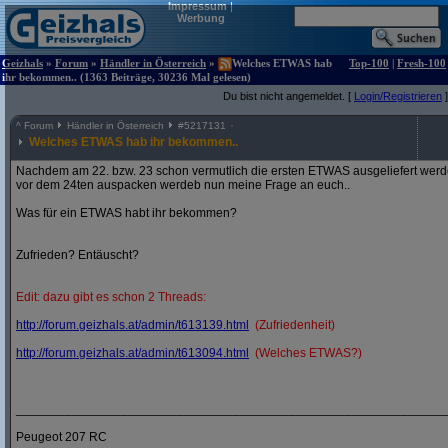
Impressum
|
Werbung
Geizhals
»
Forum
»
Händler in Österreich
»
Welches ETWAS hab
Top-100
|
Fresh-100
ihr bekommen.. (1363 Beiträge, 30236 Mal gelesen)
Du bist nicht angemeldet. [
Login/Registrieren
]
^
Forum
Händler in Österreich
#
5217131
Welches ETWAS hab ihr bekommen..
Nachdem am 22. bzw. 23 schon vermutlich die ersten ETWAS ausgeliefert werden
vor dem 24ten auspacken werdeb nun meine Frage an euch..
Was für ein ETWAS habt ihr bekommen?
Zufrieden? Entäuscht?
Edit: dazu gibt es schon 2 Threads:
http:/
/
forum.geizhals.at/
admin/
t613139.html
(Zufriedenheit)
http:/
/
forum.geizhals.at/
admin/
t613094.html
(Welches ETWAS?)
_____________________________________________________________
Peugeot 207 RC