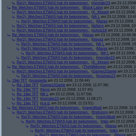
Re(2): Welches ETWAS hab ihr bekommen..
(
monster23
am 23.12.2008,
Re: Welches ETWAS hab ihr bekommen..
(
Black Label
am 23.12.2008, 10:
Re(2): Welches ETWAS hab ihr bekommen..
(
X_Xtream
am 23.12.2008,
Re(2): Welches ETWAS hab ihr bekommen..
(
Mr L
am 23.12.2008, 10:4
Re(3): Welches ETWAS hab ihr bekommen..
(
Marax
am 23.12.2008, 
Re(2): Welches ETWAS hab ihr bekommen..
(
taNero
am 23.12.2008, 10
Re(2): Welches ETWAS hab ihr bekommen..
(
schop18
am 23.12.2008, 1
Re: Welches ETWAS hab ihr bekommen..
(
Marax
am 23.12.2008, 10:48:38
Re(2): Welches ETWAS hab ihr bekommen..
(
playaz
am 23.12.2008, 10
Re(3): Welches ETWAS hab ihr bekommen..
(
Mr L
am 23.12.2008, 10
Re(3): Welches ETWAS hab ihr bekommen..
(
Marax
am 23.12.2008, 
Re(4): Welches ETWAS hab ihr bekommen..
(
Mr L
am 23.12.2008,
Re(3): Welches ETWAS hab ihr bekommen..
(
monster23
am 23.12.20
Re(2): Welches ETWAS hab ihr bekommen..
(
X_Xtream
am 23.12.2008,
Re: Welches ETWAS hab ihr bekommen..
(
TheWikkinger
am 23.12.2008, 1
Re(2): Welches ETWAS hab ihr bekommen..
(
Games2Game
am 23.12.2
Re(3): Welches ETWAS hab ihr bekommen..
(
fossman23
am 23.12.20
19er TFT
(
goaspeda
am 23.12.2008, 11:06:44)
Re: 19er TFT
(
Games2Game
am 23.12.2008, 11:07:38)
Re: 19er TFT
(
Noyx
am 23.12.2008, 11:07:45)
Re: 19er TFT
(
Mr L
am 23.12.2008, 11:07:59)
Re: 19er TFT
(
monster23
am 23.12.2008, 11:08:27)
Re: 19er TFT
(
q.e.d.
am 23.12.2008, 11:23:51)
Re: Welches ETWAS hab ihr bekommen..
(
magic8ball
am 23.12.2008, 11:0
Re(2): Welches ETWAS hab ihr bekommen..
(
firstronny
am 23.12.2008, 
Re(3): Welches ETWAS hab ihr bekommen..
(
magic8ball
am 23.12.20
Re(4): Welches ETWAS hab ihr bekommen..
(
mko
am 23.12.2008, 
Re(5): Welches ETWAS hab ihr bekommen..
(
Marax
am 23.12.2
Re(6): Welches ETWAS hab ihr bekommen..
(
mko
am 23.12.2
Re(7): Welches ETWAS hab ihr bekommen..
(
Marax
am 23