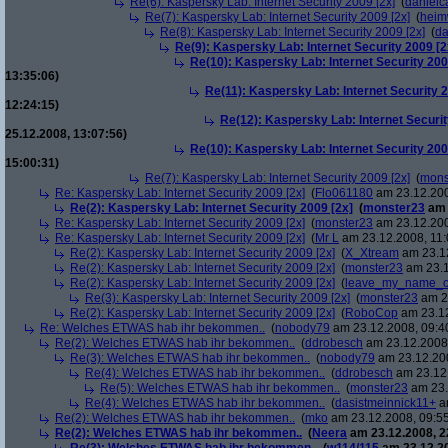
Re(6): Kaspersky Lab: Internet Security 2009 [2x]
(
danielc
Re(7): Kaspersky Lab: Internet Security 2009 [2x]
(
heim
Re(8): Kaspersky Lab: Internet Security 2009 [2x]
(
da
Re(9): Kaspersky Lab: Internet Security 2009 [2
Re(10): Kaspersky Lab: Internet Security 200
13:35:06)
Re(11): Kaspersky Lab: Internet Security 2
12:24:15)
Re(12): Kaspersky Lab: Internet Securit
25.12.2008, 13:07:56)
Re(10): Kaspersky Lab: Internet Security 200
15:00:31)
Re(7): Kaspersky Lab: Internet Security 2009 [2x]
(
mons
Re: Kaspersky Lab: Internet Security 2009 [2x]
(
Flo061180
am 23.12.200
Re(2): Kaspersky Lab: Internet Security 2009 [2x]
(
monster23
am 
Re: Kaspersky Lab: Internet Security 2009 [2x]
(
monster23
am 23.12.200
Re: Kaspersky Lab: Internet Security 2009 [2x]
(
Mr L
am 23.12.2008, 11:
Re(2): Kaspersky Lab: Internet Security 2009 [2x]
(
X_Xtream
am 23.12
Re(2): Kaspersky Lab: Internet Security 2009 [2x]
(
monster23
am 23.1
Re(2): Kaspersky Lab: Internet Security 2009 [2x]
(
leave_my_name_o
Re(3): Kaspersky Lab: Internet Security 2009 [2x]
(
monster23
am 23
Re(2): Kaspersky Lab: Internet Security 2009 [2x]
(
RoboCop
am 23.12
Re: Welches ETWAS hab ihr bekommen..
(
nobody79
am 23.12.2008, 09:4
Re(2): Welches ETWAS hab ihr bekommen..
(
ddrobesch
am 23.12.2008,
Re(3): Welches ETWAS hab ihr bekommen..
(
nobody79
am 23.12.200
Re(4): Welches ETWAS hab ihr bekommen..
(
ddrobesch
am 23.12.
Re(5): Welches ETWAS hab ihr bekommen..
(
monster23
am 23.
Re(4): Welches ETWAS hab ihr bekommen..
(
dasistmeinnick11+
am
Re(2): Welches ETWAS hab ihr bekommen..
(
mko
am 23.12.2008, 09:55
Re(2): Welches ETWAS hab ihr bekommen..
(
Neera
am 23.12.2008, 2