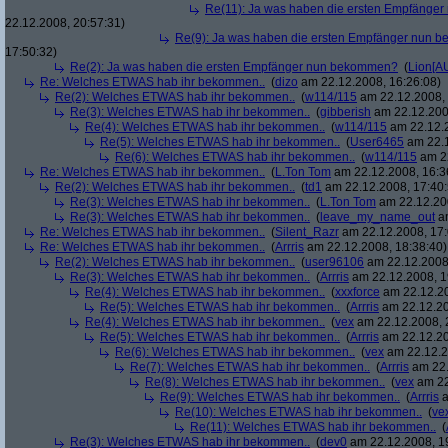
Re(11): Ja was haben die ersten Empfänge
22.12.2008, 20:57:31)
Re(9): Ja was haben die ersten Empfänger nun
17:50:32)
Re(2): Ja was haben die ersten Empfänger nun bekommen?
(
Lion[A
Re: Welches ETWAS hab ihr bekommen..
(
dizo
am 22.12.2008, 16:26:08)
Re(2): Welches ETWAS hab ihr bekommen..
(
w114/115
am 22.12.2008, 
Re(3): Welches ETWAS hab ihr bekommen..
(
gibberish
am 22.12.200
Re(4): Welches ETWAS hab ihr bekommen..
(
w114/115
am 22.12.2
Re(5): Welches ETWAS hab ihr bekommen..
(
User6465
am 22.1
Re(6): Welches ETWAS hab ihr bekommen..
(
w114/115
am 22
Re: Welches ETWAS hab ihr bekommen..
(
L.Ton Tom
am 22.12.2008, 16:3
Re(2): Welches ETWAS hab ihr bekommen..
(
td1
am 22.12.2008, 17:40:
Re(3): Welches ETWAS hab ihr bekommen..
(
L.Ton Tom
am 22.12.200
Re(3): Welches ETWAS hab ihr bekommen..
(
leave_my_name_out
am
Re: Welches ETWAS hab ihr bekommen..
(
Silent_Razr
am 22.12.2008, 17:
Re: Welches ETWAS hab ihr bekommen..
(
Arrris
am 22.12.2008, 18:38:40)
Re(2): Welches ETWAS hab ihr bekommen..
(
user96106
am 22.12.2008,
Re(3): Welches ETWAS hab ihr bekommen..
(
Arrris
am 22.12.2008, 1
Re(4): Welches ETWAS hab ihr bekommen..
(
xxxforce
am 22.12.20
Re(5): Welches ETWAS hab ihr bekommen..
(
Arrris
am 22.12.20
Re(4): Welches ETWAS hab ihr bekommen..
(
vex
am 22.12.2008, 
Re(5): Welches ETWAS hab ihr bekommen..
(
Arrris
am 22.12.20
Re(6): Welches ETWAS hab ihr bekommen..
(
vex
am 22.12.2
Re(7): Welches ETWAS hab ihr bekommen..
(
Arrris
am 22.
Re(8): Welches ETWAS hab ihr bekommen..
(
vex
am 22
Re(9): Welches ETWAS hab ihr bekommen..
(
Arrris
a
Re(10): Welches ETWAS hab ihr bekommen..
(
ve
Re(11): Welches ETWAS hab ihr bekommen..
(
Re(3): Welches ETWAS hab ihr bekommen..
(
dev0
am 22.12.2008, 1