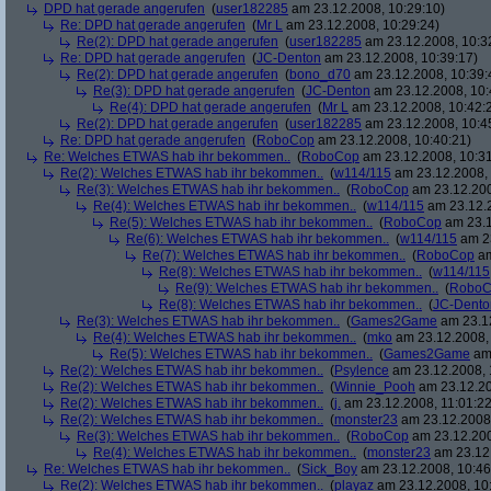
DPD hat gerade angerufen
(
user182285
am 23.12.2008, 10:29:10)
Re: DPD hat gerade angerufen
(
Mr L
am 23.12.2008, 10:29:24)
Re(2): DPD hat gerade angerufen
(
user182285
am 23.12.2008, 10:3
Re: DPD hat gerade angerufen
(
JC-Denton
am 23.12.2008, 10:39:17)
Re(2): DPD hat gerade angerufen
(
bono_d70
am 23.12.2008, 10:39:
Re(3): DPD hat gerade angerufen
(
JC-Denton
am 23.12.2008, 10:
Re(4): DPD hat gerade angerufen
(
Mr L
am 23.12.2008, 10:42:
Re(2): DPD hat gerade angerufen
(
user182285
am 23.12.2008, 10:4
Re: DPD hat gerade angerufen
(
RoboCop
am 23.12.2008, 10:40:21)
Re: Welches ETWAS hab ihr bekommen..
(
RoboCop
am 23.12.2008, 10:31
Re(2): Welches ETWAS hab ihr bekommen..
(
w114/115
am 23.12.2008, 
Re(3): Welches ETWAS hab ihr bekommen..
(
RoboCop
am 23.12.200
Re(4): Welches ETWAS hab ihr bekommen..
(
w114/115
am 23.12.2
Re(5): Welches ETWAS hab ihr bekommen..
(
RoboCop
am 23.1
Re(6): Welches ETWAS hab ihr bekommen..
(
w114/115
am 23
Re(7): Welches ETWAS hab ihr bekommen..
(
RoboCop
am
Re(8): Welches ETWAS hab ihr bekommen..
(
w114/115
Re(9): Welches ETWAS hab ihr bekommen..
(
RoboC
Re(8): Welches ETWAS hab ihr bekommen..
(
JC-Dento
Re(3): Welches ETWAS hab ihr bekommen..
(
Games2Game
am 23.12
Re(4): Welches ETWAS hab ihr bekommen..
(
mko
am 23.12.2008, 
Re(5): Welches ETWAS hab ihr bekommen..
(
Games2Game
am 
Re(2): Welches ETWAS hab ihr bekommen..
(
Psylence
am 23.12.2008, 
Re(2): Welches ETWAS hab ihr bekommen..
(
Winnie_Pooh
am 23.12.20
Re(2): Welches ETWAS hab ihr bekommen..
(
j.
am 23.12.2008, 11:01:22
Re(2): Welches ETWAS hab ihr bekommen..
(
monster23
am 23.12.2008,
Re(3): Welches ETWAS hab ihr bekommen..
(
RoboCop
am 23.12.200
Re(4): Welches ETWAS hab ihr bekommen..
(
monster23
am 23.12.
Re: Welches ETWAS hab ihr bekommen..
(
Sick_Boy
am 23.12.2008, 10:46
Re(2): Welches ETWAS hab ihr bekommen..
(
playaz
am 23.12.2008, 10