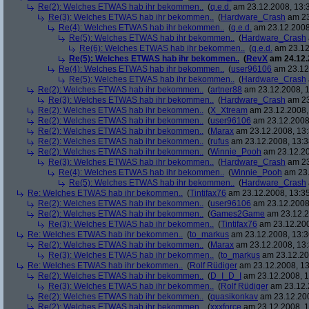
Re(2): Welches ETWAS hab ihr bekommen..
(
q.e.d.
am 23.12.2008, 13:
Re(3): Welches ETWAS hab ihr bekommen..
(
Hardware_Crash
am 23
Re(4): Welches ETWAS hab ihr bekommen..
(
q.e.d.
am 23.12.2008
Re(5): Welches ETWAS hab ihr bekommen..
(
Hardware_Crash
Re(6): Welches ETWAS hab ihr bekommen..
(
q.e.d.
am 23.12
Re(5): Welches ETWAS hab ihr bekommen..
(
RevX
am 24.12.
Re(4): Welches ETWAS hab ihr bekommen..
(
user96106
am 23.12.
Re(5): Welches ETWAS hab ihr bekommen..
(
Hardware_Crash
Re(2): Welches ETWAS hab ihr bekommen..
(
artner88
am 23.12.2008, 1
Re(3): Welches ETWAS hab ihr bekommen..
(
Hardware_Crash
am 23
Re(2): Welches ETWAS hab ihr bekommen..
(
X_Xtream
am 23.12.2008,
Re(2): Welches ETWAS hab ihr bekommen..
(
user96106
am 23.12.2008,
Re(2): Welches ETWAS hab ihr bekommen..
(
Marax
am 23.12.2008, 13:
Re(2): Welches ETWAS hab ihr bekommen..
(
rufus
am 23.12.2008, 13:3
Re(2): Welches ETWAS hab ihr bekommen..
(
Winnie_Pooh
am 23.12.20
Re(3): Welches ETWAS hab ihr bekommen..
(
Hardware_Crash
am 23
Re(4): Welches ETWAS hab ihr bekommen..
(
Winnie_Pooh
am 23.
Re(5): Welches ETWAS hab ihr bekommen..
(
Hardware_Crash
Re: Welches ETWAS hab ihr bekommen..
(
Tintifax76
am 23.12.2008, 13:35
Re(2): Welches ETWAS hab ihr bekommen..
(
user96106
am 23.12.2008,
Re(2): Welches ETWAS hab ihr bekommen..
(
Games2Game
am 23.12.2
Re(3): Welches ETWAS hab ihr bekommen..
(
Tintifax76
am 23.12.200
Re: Welches ETWAS hab ihr bekommen..
(
to_markus
am 23.12.2008, 13:3
Re(2): Welches ETWAS hab ihr bekommen..
(
Marax
am 23.12.2008, 13:
Re(3): Welches ETWAS hab ihr bekommen..
(
to_markus
am 23.12.20
Re: Welches ETWAS hab ihr bekommen..
(
Rolf Rüdiger
am 23.12.2008, 13
Re(2): Welches ETWAS hab ihr bekommen..
(
D_I_D_I
am 23.12.2008, 1
Re(3): Welches ETWAS hab ihr bekommen..
(
Rolf Rüdiger
am 23.12.
Re(2): Welches ETWAS hab ihr bekommen..
(
quasikonkav
am 23.12.200
Re(2): Welches ETWAS hab ihr bekommen..
(
xxxforce
am 23.12.2008, 1