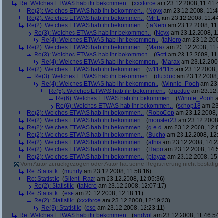
Re: Welches ETWAS hab ihr bekommen..
(
xxxforce
am 23.12.2008, 11:41:
Re(2): Welches ETWAS hab ihr bekommen..
(
Noyx
am 23.12.2008, 11:4
Re(2): Welches ETWAS hab ihr bekommen..
(
Mr L
am 23.12.2008, 11:44
Re(2): Welches ETWAS hab ihr bekommen..
(
taNero
am 23.12.2008, 11
Re(3): Welches ETWAS hab ihr bekommen..
(
Noyx
am 23.12.2008, 1
Re(4): Welches ETWAS hab ihr bekommen..
(
taNero
am 23.12.200
Re(2): Welches ETWAS hab ihr bekommen..
(
Marax
am 23.12.2008, 11:
Re(3): Welches ETWAS hab ihr bekommen..
(
Gott
am 23.12.2008, 11
Re(4): Welches ETWAS hab ihr bekommen..
(
Marax
am 23.12.2008
Re(2): Welches ETWAS hab ihr bekommen..
(
w114/115
am 23.12.2008, 
Re(3): Welches ETWAS hab ihr bekommen..
(
ducduc
am 23.12.2008,
Re(4): Welches ETWAS hab ihr bekommen..
(
Winnie_Pooh
am 23.
Re(5): Welches ETWAS hab ihr bekommen..
(
ducduc
am 23.12.
Re(6): Welches ETWAS hab ihr bekommen..
(
Winnie_Pooh
a
Re(6): Welches ETWAS hab ihr bekommen..
(
schop18
am 23.
Re(2): Welches ETWAS hab ihr bekommen..
(
RoboCop
am 23.12.2008, 
Re(2): Welches ETWAS hab ihr bekommen..
(
monster23
am 23.12.2008,
Re(2): Welches ETWAS hab ihr bekommen..
(
q.e.d.
am 23.12.2008, 12:
Re(2): Welches ETWAS hab ihr bekommen..
(
Bucho
am 23.12.2008, 12:
Re(2): Welches ETWAS hab ihr bekommen..
(
athis
am 23.12.2008, 14:2
Re(2): Welches ETWAS hab ihr bekommen..
(
Hapo
am 23.12.2008, 14:
Re(2): Welches ETWAS hab ihr bekommen..
(
playaz
am 23.12.2008, 15
Vom Autor zurückgezogen oder Autor hat seine Registrierung nicht bestätig
Re: Statistik:
(
muhrly
am 23.12.2008, 11:58:16)
Re: Statistik:
(
Silent_Razr
am 23.12.2008, 12:05:36)
Re(2): Statistik:
(
taNero
am 23.12.2008, 12:07:17)
Re: Statistik:
(
ese
am 23.12.2008, 12:18:11)
Re(2): Statistik:
(
xxxforce
am 23.12.2008, 12:19:23)
Re(3): Statistik:
(
ese
am 23.12.2008, 12:23:11)
Re: Welches ETWAS hab ihr bekommen..
(
andvol
am 23.12.2008, 11:46:5