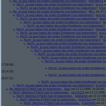
Re: Ja was haben die ersten Empfänger nun bekommen?
(
monster23
am
Re(2): Ja was haben die ersten Empfänger nun bekommen?
(
q.e.d.
a
Re(3): Ja was haben die ersten Empfänger nun bekommen?
(
mon
Re: Ja was haben die ersten Empfänger nun bekommen?
(
Mr L
am 22.1
Re(2): Ja was haben die ersten Empfänger nun bekommen?
(
w114/1
Re(3): Ja was haben die ersten Empfänger nun bekommen?
(
dani
Re(4): Ja was haben die ersten Empfänger nun bekommen?
(
b
Re(5): Ja was haben die ersten Empfänger nun bekommen?
Re(2): Ja was haben die ersten Empfänger nun bekommen?
(
danielc
Re(3): Ja was haben die ersten Empfänger nun bekommen?
(
q.e.d
Re(3): Ja was haben die ersten Empfänger nun bekommen?
(
Mr L
Re(4): Ja was haben die ersten Empfänger nun bekommen?
(
d
Re(5): Ja was haben die ersten Empfänger nun bekommen?
Re(6): Ja was haben die ersten Empfänger nun bekomme
Re(7): Ja was haben die ersten Empfänger nun beko
Re(8): Ja was haben die ersten Empfänger nun be
Re(9): Ja was haben die ersten Empfänger nun
Re(10): Ja was haben die ersten Empfänger 
17:59:08)
Re(11): Ja was haben die ersten Empfänge
18:14:35)
Re(11): Ja was haben die ersten Empfänge
20:57:31)
Re(9): Ja was haben die ersten Empfänger nun
Re(2): Ja was haben die ersten Empfänger nun bekommen?
(
Lion[A
Re: Welches ETWAS hab ihr bekommen..
(
dizo
am 22.12.2008, 16:26:08)
Re(2): Welches ETWAS hab ihr bekommen..
(
w114/115
am 22.12.2008, 
Re(3): Welches ETWAS hab ihr bekommen..
(
gibberish
am 22.12.200
Re(4): Welches ETWAS hab ihr bekommen..
(
w114/115
am 22.12.2
Re(5): Welches ETWAS hab ihr bekommen..
(
User6465
am 22.1