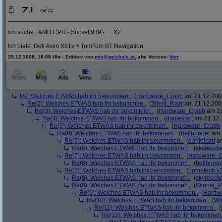
_____________________________________________________________
Ich suche: AMD CPU - Sockel 939 - .... X2
Ich biete: Dell Axim X51v + TomTom BT Navigation
25.12.2008, 18:08 Uhr - Editiert von
mjy@geizhals.at
, alte Version:
hier
Re: Welches ETWAS hab ihr bekommen..
(
Hardware_Crash
am 21.12.2008
Re(2): Welches ETWAS hab ihr bekommen..
(
Silent_Razr
am 21.12.2008
Re(3): Welches ETWAS hab ihr bekommen..
(
Hardware_Crash
am 21
Re(4): Welches ETWAS hab ihr bekommen..
(
danielcart
am 21.12.
Re(5): Welches ETWAS hab ihr bekommen..
(
Hardware_Crash
Re(6): Welches ETWAS hab ihr bekommen..
(
hellbringer
am 2
Re(7): Welches ETWAS hab ihr bekommen..
(
danielcart
am
Re(8): Welches ETWAS hab ihr bekommen..
(
skyreach
Re(7): Welches ETWAS hab ihr bekommen..
(
Hardware_C
Re(8): Welches ETWAS hab ihr bekommen..
(
hellbring
Re(7): Welches ETWAS hab ihr bekommen..
(
hometech.v2
Re(8): Welches ETWAS hab ihr bekommen..
(
skyreach
Re(8): Welches ETWAS hab ihr bekommen..
(
Winnie_
Re(9): Welches ETWAS hab ihr bekommen..
(
Hardw
Re(10): Welches ETWAS hab ihr bekommen..
(
Wi
Re(11): Welches ETWAS hab ihr bekommen..
(
Re(12): Welches ETWAS hab ihr bekommen.