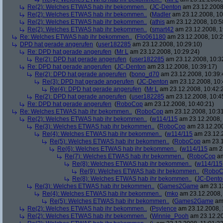
Re(2): Welches ETWAS hab ihr bekommen..
(
JC-Denton
am 23.12.2008,
Re(2): Welches ETWAS hab ihr bekommen..
(
Madler
am 23.12.2008, 10
Re(2): Welches ETWAS hab ihr bekommen..
(
athis
am 23.12.2008, 10:5
Re(2): Welches ETWAS hab ihr bekommen..
(
smart42
am 23.12.2008, 1
Re: Welches ETWAS hab ihr bekommen..
(
Flo061180
am 23.12.2008, 10:2
DPD hat gerade angerufen
(
user182285
am 23.12.2008, 10:29:10)
Re: DPD hat gerade angerufen
(
Mr L
am 23.12.2008, 10:29:24)
Re(2): DPD hat gerade angerufen
(
user182285
am 23.12.2008, 10:3
Re: DPD hat gerade angerufen
(
JC-Denton
am 23.12.2008, 10:39:17)
Re(2): DPD hat gerade angerufen
(
bono_d70
am 23.12.2008, 10:39:
Re(3): DPD hat gerade angerufen
(
JC-Denton
am 23.12.2008, 10:
Re(4): DPD hat gerade angerufen
(
Mr L
am 23.12.2008, 10:42:
Re(2): DPD hat gerade angerufen
(
user182285
am 23.12.2008, 10:4
Re: DPD hat gerade angerufen
(
RoboCop
am 23.12.2008, 10:40:21)
Re: Welches ETWAS hab ihr bekommen..
(
RoboCop
am 23.12.2008, 10:31
Re(2): Welches ETWAS hab ihr bekommen..
(
w114/115
am 23.12.2008, 
Re(3): Welches ETWAS hab ihr bekommen..
(
RoboCop
am 23.12.200
Re(4): Welches ETWAS hab ihr bekommen..
(
w114/115
am 23.12.2
Re(5): Welches ETWAS hab ihr bekommen..
(
RoboCop
am 23.1
Re(6): Welches ETWAS hab ihr bekommen..
(
w114/115
am 23
Re(7): Welches ETWAS hab ihr bekommen..
(
RoboCop
am
Re(8): Welches ETWAS hab ihr bekommen..
(
w114/115
Re(9): Welches ETWAS hab ihr bekommen..
(
RoboC
Re(8): Welches ETWAS hab ihr bekommen..
(
JC-Dento
Re(3): Welches ETWAS hab ihr bekommen..
(
Games2Game
am 23.12
Re(4): Welches ETWAS hab ihr bekommen..
(
mko
am 23.12.2008, 
Re(5): Welches ETWAS hab ihr bekommen..
(
Games2Game
am 
Re(2): Welches ETWAS hab ihr bekommen..
(
Psylence
am 23.12.2008, 
Re(2): Welches ETWAS hab ihr bekommen..
(
Winnie_Pooh
am 23.12.20