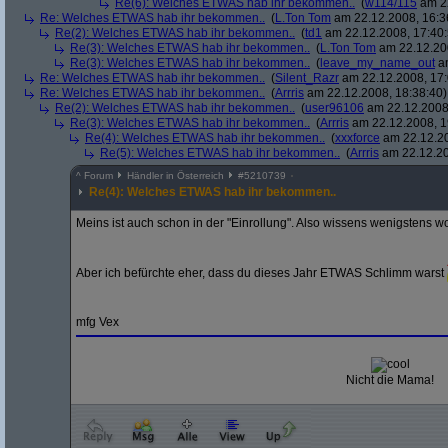
Re(6): Welches ETWAS hab ihr bekommen..
(
w114/115
am 22
Re: Welches ETWAS hab ihr bekommen..
(
L.Ton Tom
am 22.12.2008, 16:3
Re(2): Welches ETWAS hab ihr bekommen..
(
td1
am 22.12.2008, 17:40:
Re(3): Welches ETWAS hab ihr bekommen..
(
L.Ton Tom
am 22.12.200
Re(3): Welches ETWAS hab ihr bekommen..
(
leave_my_name_out
am
Re: Welches ETWAS hab ihr bekommen..
(
Silent_Razr
am 22.12.2008, 17:
Re: Welches ETWAS hab ihr bekommen..
(
Arrris
am 22.12.2008, 18:38:40)
Re(2): Welches ETWAS hab ihr bekommen..
(
user96106
am 22.12.2008,
Re(3): Welches ETWAS hab ihr bekommen..
(
Arrris
am 22.12.2008, 1
Re(4): Welches ETWAS hab ihr bekommen..
(
xxxforce
am 22.12.20
Re(5): Welches ETWAS hab ihr bekommen..
(
Arrris
am 22.12.20
^
Forum
Händler in Österreich
#
5210739
Re(4): Welches ETWAS hab ihr bekommen..
Meins ist auch schon in der "Einrollung". Also wissens wenigstens 
Aber ich befürchte eher, dass du dieses Jahr ETWAS Schlimm warst
mfg Vex
Nicht die Mama!