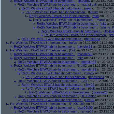
Re(2): Welches ETWAS hab ihr bekommen..
(
firstronny
am 23.12.2008, 
Re(3): Welches ETWAS hab ihr bekommen..
(
magic8ball
am 23.12.20
Re(4): Welches ETWAS hab ihr bekommen..
(
mko
am 23.12.2008, 
Re(5): Welches ETWAS hab ihr bekommen..
(
Marax
am 23.12.2
Re(6): Welches ETWAS hab ihr bekommen..
(
mko
am 23.12.2
Re(7): Welches ETWAS hab ihr bekommen..
(
Marax
am 23
Re(8): Welches ETWAS hab ihr bekommen..
(
mko
am 23
Re(8): Welches ETWAS hab ihr bekommen..
(
Winnie_
Re(9): Welches ETWAS hab ihr bekommen..
(
JC-De
Re(10): Welches ETWAS hab ihr bekommen..
(
Wi
Re(4): Welches ETWAS hab ihr bekommen..
(
monster23
am 23.12.
Re: Welches ETWAS hab ihr bekommen..
(
rufus
am 23.12.2008, 11:13:59)
Re(2): Welches ETWAS hab ihr bekommen..
(
monster23
am 23.12.2008,
Re: Welches ETWAS hab ihr bekommen..
(
Gott
am 23.12.2008, 11:14:14)
Re(2): Welches ETWAS hab ihr bekommen..
(
monster23
am 23.12.2008,
Re(2): Welches ETWAS hab ihr bekommen..
(
mko
am 23.12.2008, 11:16
Re(3): Welches ETWAS hab ihr bekommen..
(
monster23
am 23.12.20
Re(2): Welches ETWAS hab ihr bekommen..
(
Srv-02
am 23.12.2008, 11:
Re(3): Welches ETWAS hab ihr bekommen..
(
monster23
am 23.12.20
Re(4): Welches ETWAS hab ihr bekommen..
(
Srv-02
am 23.12.2008
Re(5): Welches ETWAS hab ihr bekommen..
(
monster23
am 23.
Re(3): Welches ETWAS hab ihr bekommen..
(
Gott
am 23.12.2008, 11
Re(4): Welches ETWAS hab ihr bekommen..
(
Srv-02
am 23.12.2008
Re(5): Welches ETWAS hab ihr bekommen..
(
Gott
am 23.12.200
Re(6): Welches ETWAS hab ihr bekommen..
(
monster23
am 2
Re(3): Welches ETWAS hab ihr bekommen..
(
JC-Denton
am 23.12.20
Re(4): Welches ETWAS hab ihr bekommen..
(
Srv-02
am 23.12.2008
Re: Welches ETWAS hab ihr bekommen..
(
Flo061180
am 23.12.2008, 11:2
Re(2): Welches ETWAS hab ihr bekommen..
(
user96106
am 23.12.2008,
Re(3): Welches ETWAS hab ihr bekommen..
(
schop18
am 23.12.2008