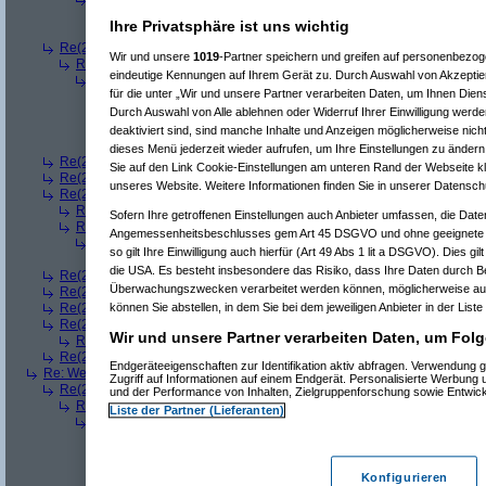
Re(5): Welches ETWAS hab ihr bekommen..
(
bart99
am 23.12.2
Ihre Privatsphäre ist uns wichtig
Re(6): Welches ETWAS hab ihr bekommen..
(
monster23
am 2
Re(2): Welches ETWAS hab ihr bekommen..
(
bono_d70
am 23.12.2008,
Wir und unsere
1019
-Partner speichern und greifen auf personenbezo
Re(3): Welches ETWAS hab ihr bekommen..
(
Arrris
am 23.12.2008, 1
eindeutige Kennungen auf Ihrem Gerät zu. Durch Auswahl von Akzeptier
Re(4): Welches ETWAS hab ihr bekommen..
(
bono_d70
am 23.12.
für die unter „Wir und unsere Partner verarbeiten Daten, um Ihnen Dien
Re(5): Welches ETWAS hab ihr bekommen..
(
Arrris
am 23.12.20
Durch Auswahl von Alle ablehnen oder Widerruf Ihrer Einwilligung werde
Re(6): Welches ETWAS hab ihr bekommen..
(
bono_d70
am 2
Re(7): Welches ETWAS hab ihr bekommen..
(
Arrris
am 23.
deaktiviert sind, sind manche Inhalte und Anzeigen möglicherweise nicht
Re(8): Welches ETWAS hab ihr bekommen..
(
bono_d7
dieses Menü jederzeit wieder aufrufen, um Ihre Einstellungen zu ändern 
Re(2): Welches ETWAS hab ihr bekommen..
(
q.e.d.
am 23.12.2008, 08:
Sie auf den Link Cookie-Einstellungen am unteren Rand der Webseite kli
Re(2): Welches ETWAS hab ihr bekommen..
(
Roli
am 23.12.2008, 08:59
unseres Website. Weitere Informationen finden Sie in unserer Datensch
Re(2): Welches ETWAS hab ihr bekommen..
(
bart99
am 23.12.2008, 09:
Re(3): Welches ETWAS hab ihr bekommen..
(
playaz
am 23.12.2008, 
Sofern Ihre getroffenen Einstellungen auch Anbieter umfassen, die Daten
Re(3): Welches ETWAS hab ihr bekommen..
(
monster23
am 23.12.20
Angemessenheitsbeschlusses gem Art 45 DSGVO und ohne geeignete G
Re(4): Welches ETWAS hab ihr bekommen..
(
bart99
am 23.12.2008
so gilt Ihre Einwilligung auch hierfür (Art 49 Abs 1 lit a DSGVO). Dies gi
Re(5): Welches ETWAS hab ihr bekommen..
(
monster23
am 23.
die USA. Es besteht insbesondere das Risiko, dass Ihre Daten durch B
Re(2): Welches ETWAS hab ihr bekommen..
(
female
am 23.12.2008, 09
Überwachungszwecken verarbeitet werden können, möglicherweise auc
Re(2): Welches ETWAS hab ihr bekommen..
(
User6465
am 23.12.2008,
können Sie abstellen, in dem Sie bei dem jeweiligen Anbieter in der Liste
Re(2): Welches ETWAS hab ihr bekommen..
(
playaz
am 23.12.2008, 09
Re(2): Welches ETWAS hab ihr bekommen..
(
Ardjan
am 23.12.2008, 09
Wir und unsere Partner verarbeiten Daten, um Folg
Re(3): Welches ETWAS hab ihr bekommen..
(
monster23
am 23.12.20
Re(2): Welches ETWAS hab ihr bekommen..
(
User284
am 23.12.2008, 1
Endgeräteeigenschaften zur Identifikation aktiv abfragen. Verwendung 
Re: Welches ETWAS hab ihr bekommen..
(
Diall
am 23.12.2008, 09:01:20)
Zugriff auf Informationen auf einem Endgerät. Personalisierte Werbung
Re(2): Welches ETWAS hab ihr bekommen..
(
ddrobesch
am 23.12.2008,
und der Performance von Inhalten, Zielgruppenforschung sowie Entwic
Re(3): Welches ETWAS hab ihr bekommen..
(
q.e.d.
am 23.12.2008, 0
Liste der Partner (Lieferanten)
Re(4): Welches ETWAS hab ihr bekommen..
(
Games2Game
am 23
Re(5): Welches ETWAS hab ihr bekommen..
(
ddrobesch
am 23.
Re(6): Welches ETWAS hab ihr bekommen..
(
q.e.d.
am 23.12
Re(5): Welches ETWAS hab ihr bekommen..
(
q.e.d.
am 23.12.20
Konfigurieren