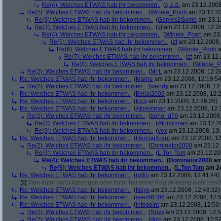
Re(4): Welches ETWAS hab ihr bekommen..
(
q.e.d.
am 23.12.2008,
Re(2): Welches ETWAS hab ihr bekommen..
(
Winnie_Pooh
am 23.12.20
Re(3): Welches ETWAS hab ihr bekommen..
(
Games2Game
am 23.12
Re(3): Welches ETWAS hab ihr bekommen..
(
zf
am 23.12.2008, 12:2
Re(4): Welches ETWAS hab ihr bekommen..
(
Winnie_Pooh
am 23.
Re(5): Welches ETWAS hab ihr bekommen..
(
zf
am 23.12.2008,
Re(6): Welches ETWAS hab ihr bekommen..
(
Winnie_Pooh
a
Re(7): Welches ETWAS hab ihr bekommen..
(
zf
am 23.12.
Re(8): Welches ETWAS hab ihr bekommen..
(
Winnie_
Re(2): Welches ETWAS hab ihr bekommen..
(
Mr L
am 23.12.2008, 12:2
Re: Welches ETWAS hab ihr bekommen..
(
Marne
am 23.12.2008, 12:19:54
Re(2): Welches ETWAS hab ihr bekommen..
(
wendy
am 23.12.2008, 12
Re: Welches ETWAS hab ihr bekommen..
(
Belial2003
am 23.12.2008, 12:2
Re: Welches ETWAS hab ihr bekommen..
(
toco
am 23.12.2008, 12:26:26)
Re: Welches ETWAS hab ihr bekommen..
(
Atomicman
am 23.12.2008, 12:
Re(2): Welches ETWAS hab ihr bekommen..
(
bono_d70
am 23.12.2008,
Re(3): Welches ETWAS hab ihr bekommen..
(
Atomicman
am 23.12.20
Re(3): Welches ETWAS hab ihr bekommen..
(
vex
am 23.12.2008, 13:
Re: Welches ETWAS hab ihr bekommen..
(
HerzogKraut
am 23.12.2008, 12
Re(2): Welches ETWAS hab ihr bekommen..
(
Dominator2000
am 23.12.
Re(3): Welches ETWAS hab ihr bekommen..
(
L.Ton Tom
am 23.12.200
Re(4): Welches ETWAS hab ihr bekommen..
(
Dominator2000
am
Re(5): Welches ETWAS hab ihr bekommen..
(
L.Ton Tom
am 24
Re: Welches ETWAS hab ihr bekommen..
(
rofflo
am 23.12.2008, 12:41:44)
Vom Autor zurückgezogen oder Autor hat seine Registrierung nicht bestä
Re: Welches ETWAS hab ihr bekommen..
(
Noyx
am 23.12.2008, 12:48:32)
Re: Welches ETWAS hab ihr bekommen..
(
user96106
am 23.12.2008, 12:5
Re: Welches ETWAS hab ihr bekommen..
(
infopoint
am 23.12.2008, 12:50:
Re(2): Welches ETWAS hab ihr bekommen..
(
Noyx
am 23.12.2008, 12:5
Re(2): Welches ETWAS hab ihr bekommen..
(
dizo
am 23.12.2008, 12:52