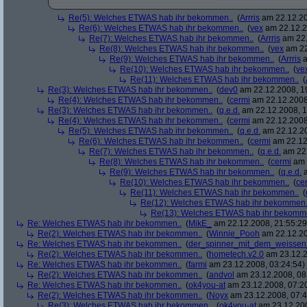
Re(5): Welches ETWAS hab ihr bekommen..
(
Arrris
am 22.12.20
Re(6): Welches ETWAS hab ihr bekommen..
(
vex
am 22.12.2
Re(7): Welches ETWAS hab ihr bekommen..
(
Arrris
am 22.
Re(8): Welches ETWAS hab ihr bekommen..
(
vex
am 22
Re(9): Welches ETWAS hab ihr bekommen..
(
Arrris
a
Re(10): Welches ETWAS hab ihr bekommen..
(
ve
Re(11): Welches ETWAS hab ihr bekommen..
(
Re(3): Welches ETWAS hab ihr bekommen..
(
dev0
am 22.12.2008, 1
Re(4): Welches ETWAS hab ihr bekommen..
(
cermi
am 22.12.2008
Re(3): Welches ETWAS hab ihr bekommen..
(
q.e.d.
am 22.12.2008, 1
Re(4): Welches ETWAS hab ihr bekommen..
(
cermi
am 22.12.2008
Re(5): Welches ETWAS hab ihr bekommen..
(
q.e.d.
am 22.12.20
Re(6): Welches ETWAS hab ihr bekommen..
(
cermi
am 22.12
Re(7): Welches ETWAS hab ihr bekommen..
(
q.e.d.
am 22.
Re(8): Welches ETWAS hab ihr bekommen..
(
cermi
am 
Re(9): Welches ETWAS hab ihr bekommen..
(
q.e.d.
a
Re(10): Welches ETWAS hab ihr bekommen..
(
ce
Re(11): Welches ETWAS hab ihr bekommen..
(
Re(12): Welches ETWAS hab ihr bekommen.
Re(13): Welches ETWAS hab ihr bekomm
Re: Welches ETWAS hab ihr bekommen..
(
MikE_
am 22.12.2008, 21:55:29
Re(2): Welches ETWAS hab ihr bekommen..
(
Winnie_Pooh
am 22.12.20
Re: Welches ETWAS hab ihr bekommen..
(
der_spinner_mit_dem_weissen
Re(2): Welches ETWAS hab ihr bekommen..
(
hometech.v2.0
am 23.12.2
Re: Welches ETWAS hab ihr bekommen..
(
farmi
am 23.12.2008, 03:24:54)
Re(2): Welches ETWAS hab ihr bekommen..
(
andvol
am 23.12.2008, 08
Re: Welches ETWAS hab ihr bekommen..
(
ok4you-at
am 23.12.2008, 07:2
Re(2): Welches ETWAS hab ihr bekommen..
(
Noyx
am 23.12.2008, 07:4
Re(3): Welches ETWAS hab ihr bekommen..
(
ok4you-at
am 23.12.200