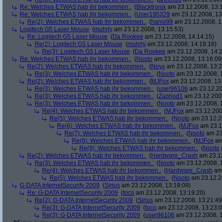
Re: Welches ETWAS hab ihr bekommen..
(
Blacktronix
am 23.12.2008, 13:
Re: Welches ETWAS hab ihr bekommen..
(
User195329
am 23.12.2008, 13
Re(2): Welches ETWAS hab ihr bekommen..
(
hansi99
am 23.12.2008, 1
Logitech G5 Laser Mouse
(
muhrly
am 23.12.2008, 13:15:53)
Re: Logitech G5 Laser Mouse
(
Da Rookee
am 23.12.2008, 14:14:15)
Re(2): Logitech G5 Laser Mouse
(
muhrly
am 23.12.2008, 14:19:16)
Re(3): Logitech G5 Laser Mouse
(
Da Rookee
am 23.12.2008, 14:2
Re: Welches ETWAS hab ihr bekommen..
(
Nooto
am 23.12.2008, 13:16:09
Re(2): Welches ETWAS hab ihr bekommen..
(
Noyx
am 23.12.2008, 13:2
Re(3): Welches ETWAS hab ihr bekommen..
(
Nooto
am 23.12.2008, 
Re(2): Welches ETWAS hab ihr bekommen..
(
MJFox
am 23.12.2008, 13
Re(3): Welches ETWAS hab ihr bekommen..
(
user96106
am 23.12.20
Re(3): Welches ETWAS hab ihr bekommen..
(
Zaphod1
am 23.12.2008
Re(3): Welches ETWAS hab ihr bekommen..
(
Nooto
am 23.12.2008, 
Re(4): Welches ETWAS hab ihr bekommen..
(
MJFox
am 23.12.200
Re(5): Welches ETWAS hab ihr bekommen..
(
Nooto
am 23.12.2
Re(6): Welches ETWAS hab ihr bekommen..
(
MJFox
am 23.1
Re(7): Welches ETWAS hab ihr bekommen..
(
Nooto
am 23
Re(8): Welches ETWAS hab ihr bekommen..
(
MJFox
am
Re(9): Welches ETWAS hab ihr bekommen..
(
Nooto
Re(2): Welches ETWAS hab ihr bekommen..
(
Hardware_Crash
am 23.12
Re(3): Welches ETWAS hab ihr bekommen..
(
Nooto
am 23.12.2008, 
Re(4): Welches ETWAS hab ihr bekommen..
(
Hardware_Crash
am 
Re(5): Welches ETWAS hab ihr bekommen..
(
Nooto
am 23.12.2
G-DATA InternetSecurity 2009
(
Sirius
am 23.12.2008, 13:19:09)
Re: G-DATA InternetSecurity 2009
(
toco
am 23.12.2008, 13:19:20)
Re(2): G-DATA InternetSecurity 2009
(
Sirius
am 23.12.2008, 13:21:49
Re(3): G-DATA InternetSecurity 2009
(
toco
am 23.12.2008, 13:23:0
Re(3): G-DATA InternetSecurity 2009
(
user96106
am 23.12.2008, 1