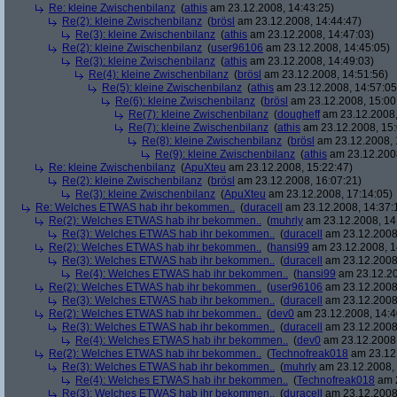
Re: kleine Zwischenbilanz
(
athis
am 23.12.2008, 14:43:25)
Re(2): kleine Zwischenbilanz
(
brösl
am 23.12.2008, 14:44:47)
Re(3): kleine Zwischenbilanz
(
athis
am 23.12.2008, 14:47:03)
Re(2): kleine Zwischenbilanz
(
user96106
am 23.12.2008, 14:45:05)
Re(3): kleine Zwischenbilanz
(
athis
am 23.12.2008, 14:49:03)
Re(4): kleine Zwischenbilanz
(
brösl
am 23.12.2008, 14:51:56)
Re(5): kleine Zwischenbilanz
(
athis
am 23.12.2008, 14:57:05
Re(6): kleine Zwischenbilanz
(
brösl
am 23.12.2008, 15:00
Re(7): kleine Zwischenbilanz
(
dougheff
am 23.12.2008,
Re(7): kleine Zwischenbilanz
(
athis
am 23.12.2008, 15:
Re(8): kleine Zwischenbilanz
(
brösl
am 23.12.2008, 
Re(9): kleine Zwischenbilanz
(
athis
am 23.12.2008
Re: kleine Zwischenbilanz
(
ApuXteu
am 23.12.2008, 15:22:47)
Re(2): kleine Zwischenbilanz
(
brösl
am 23.12.2008, 16:07:21)
Re(3): kleine Zwischenbilanz
(
ApuXteu
am 23.12.2008, 17:14:05)
Re: Welches ETWAS hab ihr bekommen..
(
duracell
am 23.12.2008, 14:37:
Re(2): Welches ETWAS hab ihr bekommen..
(
muhrly
am 23.12.2008, 14
Re(3): Welches ETWAS hab ihr bekommen..
(
duracell
am 23.12.2008,
Re(2): Welches ETWAS hab ihr bekommen..
(
hansi99
am 23.12.2008, 1
Re(3): Welches ETWAS hab ihr bekommen..
(
duracell
am 23.12.2008,
Re(4): Welches ETWAS hab ihr bekommen..
(
hansi99
am 23.12.20
Re(2): Welches ETWAS hab ihr bekommen..
(
user96106
am 23.12.2008,
Re(3): Welches ETWAS hab ihr bekommen..
(
duracell
am 23.12.2008,
Re(2): Welches ETWAS hab ihr bekommen..
(
dev0
am 23.12.2008, 14:4
Re(3): Welches ETWAS hab ihr bekommen..
(
duracell
am 23.12.2008,
Re(4): Welches ETWAS hab ihr bekommen..
(
dev0
am 23.12.2008,
Re(2): Welches ETWAS hab ihr bekommen..
(
Technofreak018
am 23.12.
Re(3): Welches ETWAS hab ihr bekommen..
(
muhrly
am 23.12.2008, 
Re(4): Welches ETWAS hab ihr bekommen..
(
Technofreak018
am 2
Re(3): Welches ETWAS hab ihr bekommen..
(
duracell
am 23.12.2008,