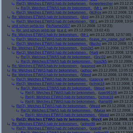
Re(2): Welches ETWAS hab ihr bekommen..
(
powerleecher
am 23.12.20
Re(3): Welches ETWAS hab ihr bekommen..
(
Mr L
am 23.12.2008, 12
Re(2): Welches ETWAS hab ihr bekommen..
(
MJFox
am 23.12.2008, 13
Re: Welches ETWAS hab ihr bekommen..
(
dizo
am 23.12.2008, 12:52:02)
Re(2): Welches ETWAS hab ihr bekommen..
(
Mr L
am 23.12.2008, 13:0
und schon gehts los
(
NoName2007
am 23.12.2008, 12:52:23)
Re: und schon gehts los
(
q.e.d.
am 23.12.2008, 13:02:43)
Re: Welches ETWAS hab ihr bekommen..
(
Mr L
am 23.12.2008, 12:57:00)
Re(2): Welches ETWAS hab ihr bekommen..
(
leave_my_name_out
am 2
Re(2): Welches ETWAS hab ihr bekommen..
(
Bucho
am 23.12.2008, 13:
Re: Welches ETWAS hab ihr bekommen..
(
nos2k5
am 23.12.2008, 12:57:5
Re(2): Welches ETWAS hab ihr bekommen..
(
Harti
am 23.12.2008, 12:5
Re(3): Welches ETWAS hab ihr bekommen..
(
Srv-02
am 23.12.2008, 
Re(3): Welches ETWAS hab ihr bekommen..
(
nos2k5
am 23.12.2008,
Re: Welches ETWAS hab ihr bekommen..
(
wasined
am 23.12.2008, 12:57:
Re: Welches ETWAS hab ihr bekommen..
(
adhoc
am 23.12.2008, 13:05:13
Re: Welches ETWAS hab ihr bekommen..
(
Weed
am 23.12.2008, 13:09:31
Re(2): Welches ETWAS hab ihr bekommen..
(
casey.w
am 23.12.2008, 1
Re(2): Welches ETWAS hab ihr bekommen..
(
schop18
am 23.12.2008, 1
Re(3): Welches ETWAS hab ihr bekommen..
(
Weed
am 23.12.2008, 1
Re(4): Welches ETWAS hab ihr bekommen..
(
user96106
am 23.12.
Re(4): Welches ETWAS hab ihr bekommen..
(
schop18
am 23.12.20
Re(4): Welches ETWAS hab ihr bekommen..
(
hansi99
am 23.12.20
Re(2): Welches ETWAS hab ihr bekommen..
(
Weed
am 23.12.2008, 13:
Re(3): Welches ETWAS hab ihr bekommen..
(
Marax
am 23.12.2008, 
Re(4): Welches ETWAS hab ihr bekommen..
(
Weed
am 23.12.2008
Re(2): Welches ETWAS hab ihr bekommen..
(
RevX
am 24.12.2008, 15
Re: Welches ETWAS hab ihr bekommen..
(
artner88
am 23.12.2008, 13:11:
Re(2): Welches ETWAS hab ihr bekommen..
(
xxandl
am 23.12.2008, 13
Re(3): Welches ETWAS hab ihr bekommen..
(
artner88
am 23.12.2008