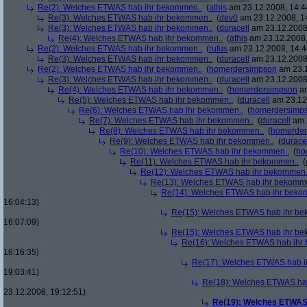
Re(2): Welches ETWAS hab ihr bekommen..
(
athis
am 23.12.2008, 14:4
Re(3): Welches ETWAS hab ihr bekommen..
(
dev0
am 23.12.2008, 1
Re(3): Welches ETWAS hab ihr bekommen..
(
duracell
am 23.12.2008,
Re(4): Welches ETWAS hab ihr bekommen..
(
athis
am 23.12.2008,
Re(2): Welches ETWAS hab ihr bekommen..
(
rufus
am 23.12.2008, 14:4
Re(3): Welches ETWAS hab ihr bekommen..
(
duracell
am 23.12.2008,
Re(2): Welches ETWAS hab ihr bekommen..
(
homerdersimpson
am 23.1
Re(3): Welches ETWAS hab ihr bekommen..
(
duracell
am 23.12.2008,
Re(4): Welches ETWAS hab ihr bekommen..
(
homerdersimpson
am
Re(5): Welches ETWAS hab ihr bekommen..
(
duracell
am 23.12.
Re(6): Welches ETWAS hab ihr bekommen..
(
homerdersimp
Re(7): Welches ETWAS hab ihr bekommen..
(
duracell
am 2
Re(8): Welches ETWAS hab ihr bekommen..
(
homerder
Re(9): Welches ETWAS hab ihr bekommen..
(
durace
Re(10): Welches ETWAS hab ihr bekommen..
(
ho
Re(11): Welches ETWAS hab ihr bekommen..
(
Re(12): Welches ETWAS hab ihr bekommen.
Re(13): Welches ETWAS hab ihr bekomm
Re(14): Welches ETWAS hab ihr beko
16:04:13)
Re(15): Welches ETWAS hab ihr be
16:07:09)
Re(15): Welches ETWAS hab ihr be
Re(16): Welches ETWAS hab ihr
16:16:35)
Re(17): Welches ETWAS hab i
19:03:41)
Re(18): Welches ETWAS ha
23.12.2008, 19:12:51)
Re(19): Welches ETWAS