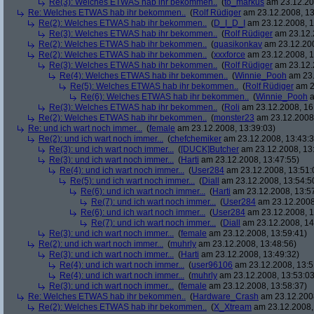
Re(3): Welches ETWAS hab ihr bekommen..
(
to_markus
am 23.12.20
Re: Welches ETWAS hab ihr bekommen..
(
Rolf Rüdiger
am 23.12.2008, 13
Re(2): Welches ETWAS hab ihr bekommen..
(
D_I_D_I
am 23.12.2008, 1
Re(3): Welches ETWAS hab ihr bekommen..
(
Rolf Rüdiger
am 23.12.
Re(2): Welches ETWAS hab ihr bekommen..
(
quasikonkav
am 23.12.200
Re(2): Welches ETWAS hab ihr bekommen..
(
xxxforce
am 23.12.2008, 1
Re(3): Welches ETWAS hab ihr bekommen..
(
Rolf Rüdiger
am 23.12.
Re(4): Welches ETWAS hab ihr bekommen..
(
Winnie_Pooh
am 23.
Re(5): Welches ETWAS hab ihr bekommen..
(
Rolf Rüdiger
am 2
Re(6): Welches ETWAS hab ihr bekommen..
(
Winnie_Pooh
a
Re(3): Welches ETWAS hab ihr bekommen..
(
Roli
am 23.12.2008, 16
Re(2): Welches ETWAS hab ihr bekommen..
(
monster23
am 23.12.2008,
Re: und ich wart noch immer...
(
female
am 23.12.2008, 13:39:03)
Re(2): und ich wart noch immer...
(
chefchemiker
am 23.12.2008, 13:43:3
Re(3): und ich wart noch immer...
(
[DUCK]Butcher
am 23.12.2008, 13
Re(3): und ich wart noch immer...
(
Harti
am 23.12.2008, 13:47:55)
Re(4): und ich wart noch immer...
(
User284
am 23.12.2008, 13:51:
Re(5): und ich wart noch immer...
(
Diall
am 23.12.2008, 13:54:5
Re(6): und ich wart noch immer...
(
Harti
am 23.12.2008, 13:5
Re(7): und ich wart noch immer...
(
User284
am 23.12.2008
Re(6): und ich wart noch immer...
(
User284
am 23.12.2008, 1
Re(7): und ich wart noch immer...
(
Diall
am 23.12.2008, 14
Re(3): und ich wart noch immer...
(
female
am 23.12.2008, 13:59:41)
Re(2): und ich wart noch immer...
(
muhrly
am 23.12.2008, 13:48:56)
Re(3): und ich wart noch immer...
(
Harti
am 23.12.2008, 13:49:32)
Re(4): und ich wart noch immer...
(
user96106
am 23.12.2008, 13:5
Re(4): und ich wart noch immer...
(
muhrly
am 23.12.2008, 13:53:03
Re(3): und ich wart noch immer...
(
female
am 23.12.2008, 13:58:37)
Re: Welches ETWAS hab ihr bekommen..
(
Hardware_Crash
am 23.12.2008
Re(2): Welches ETWAS hab ihr bekommen..
(
X_Xtream
am 23.12.2008,