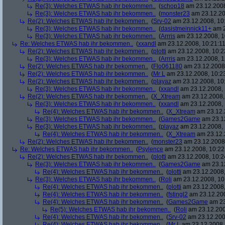
Re(3): Welches ETWAS hab ihr bekommen..
(
schop18
am 23.12.2008
Re(3): Welches ETWAS hab ihr bekommen..
(
monster23
am 23.12.20
Re(2): Welches ETWAS hab ihr bekommen..
(
Srv-02
am 23.12.2008, 10
Re(3): Welches ETWAS hab ihr bekommen..
(
dasistmeinnick11+
am 2
Re(3): Welches ETWAS hab ihr bekommen..
(
Arrris
am 23.12.2008, 1
Re: Welches ETWAS hab ihr bekommen..
(
xxandl
am 23.12.2008, 10:21:11
Re(2): Welches ETWAS hab ihr bekommen..
(
plotti
am 23.12.2008, 10:2
Re(3): Welches ETWAS hab ihr bekommen..
(
Arrris
am 23.12.2008, 1
Re(2): Welches ETWAS hab ihr bekommen..
(
Flo061180
am 23.12.2008,
Re(2): Welches ETWAS hab ihr bekommen..
(
Mr L
am 23.12.2008, 10:2
Re(2): Welches ETWAS hab ihr bekommen..
(
playaz
am 23.12.2008, 10
Re(3): Welches ETWAS hab ihr bekommen..
(
xxandl
am 23.12.2008, 
Re(2): Welches ETWAS hab ihr bekommen..
(
X_Xtream
am 23.12.2008,
Re(3): Welches ETWAS hab ihr bekommen..
(
xxandl
am 23.12.2008, 
Re(4): Welches ETWAS hab ihr bekommen..
(
X_Xtream
am 23.12.
Re(3): Welches ETWAS hab ihr bekommen..
(
Games2Game
am 23.12
Re(3): Welches ETWAS hab ihr bekommen..
(
playaz
am 23.12.2008, 
Re(4): Welches ETWAS hab ihr bekommen..
(
X_Xtream
am 23.12.
Re(2): Welches ETWAS hab ihr bekommen..
(
monster23
am 23.12.2008,
Re: Welches ETWAS hab ihr bekommen..
(
Psylence
am 23.12.2008, 10:22
Re(2): Welches ETWAS hab ihr bekommen..
(
plotti
am 23.12.2008, 10:2
Re(3): Welches ETWAS hab ihr bekommen..
(
Games2Game
am 23.12
Re(4): Welches ETWAS hab ihr bekommen..
(
plotti
am 23.12.2008,
Re(3): Welches ETWAS hab ihr bekommen..
(
Roli
am 23.12.2008, 10
Re(4): Welches ETWAS hab ihr bekommen..
(
plotti
am 23.12.2008,
Re(4): Welches ETWAS hab ihr bekommen..
(
fstingl2
am 23.12.200
Re(4): Welches ETWAS hab ihr bekommen..
(
Games2Game
am 23
Re(5): Welches ETWAS hab ihr bekommen..
(
Roli
am 23.12.200
Re(4): Welches ETWAS hab ihr bekommen..
(
Srv-02
am 23.12.200
Re(4): Welches ETWAS hab ihr bekommen..
(
Mr L
am 23.12.2008,