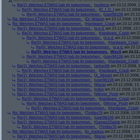
Vom Autor zurückgezogen oder Autor hat seine Registrierung nicht bestätig
Re(2): Welches ETWAS hab ihr bekommen..
(
xxxforce
am 23.12.2008, 1
Re(3): Welches ETWAS hab ihr bekommen..
(
D_I_D_I
am 23.12.2008
Re(4): Welches ETWAS hab ihr bekommen..
(
user96106
am 23.12.
Re: Welches ETWAS hab ihr bekommen..
(
Dr. Watson
am 23.12.2008, 13:2
Re: Welches ETWAS hab ihr bekommen..
(
Hardware_Crash
am 23.12.2008
Re(2): Welches ETWAS hab ihr bekommen..
(
q.e.d.
am 23.12.2008, 13:
Re(3): Welches ETWAS hab ihr bekommen..
(
Hardware_Crash
am 23
Re(4): Welches ETWAS hab ihr bekommen..
(
q.e.d.
am 23.12.2008
Re(5): Welches ETWAS hab ihr bekommen..
(
Hardware_Crash
Re(6): Welches ETWAS hab ihr bekommen..
(
q.e.d.
am 23.12
Re(5): Welches ETWAS hab ihr bekommen..
(
RevX
am 24.12.
Re(4): Welches ETWAS hab ihr bekommen..
(
user96106
am 23.12.
Re(5): Welches ETWAS hab ihr bekommen..
(
Hardware_Crash
Re(2): Welches ETWAS hab ihr bekommen..
(
artner88
am 23.12.2008, 1
Re(3): Welches ETWAS hab ihr bekommen..
(
Hardware_Crash
am 23
Re(2): Welches ETWAS hab ihr bekommen..
(
X_Xtream
am 23.12.2008,
Re(2): Welches ETWAS hab ihr bekommen..
(
user96106
am 23.12.2008,
Re(2): Welches ETWAS hab ihr bekommen..
(
Marax
am 23.12.2008, 13:
Re(2): Welches ETWAS hab ihr bekommen..
(
rufus
am 23.12.2008, 13:3
Re(2): Welches ETWAS hab ihr bekommen..
(
Winnie_Pooh
am 23.12.20
Re(3): Welches ETWAS hab ihr bekommen..
(
Hardware_Crash
am 23
Re(4): Welches ETWAS hab ihr bekommen..
(
Winnie_Pooh
am 23.
Re(5): Welches ETWAS hab ihr bekommen..
(
Hardware_Crash
Re: Welches ETWAS hab ihr bekommen..
(
Tintifax76
am 23.12.2008, 13:35
Re(2): Welches ETWAS hab ihr bekommen..
(
user96106
am 23.12.2008,
Re(2): Welches ETWAS hab ihr bekommen..
(
Games2Game
am 23.12.2
Re(3): Welches ETWAS hab ihr bekommen..
(
Tintifax76
am 23.12.200
Re: Welches ETWAS hab ihr bekommen..
(
to_markus
am 23.12.2008, 13:3
Re(2): Welches ETWAS hab ihr bekommen..
(
Marax
am 23.12.2008, 13: