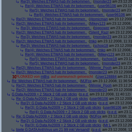
Re(3): Welches ETWAS hab ihr bekommen..
(
monster23
am 23.12.20
Re(4): Welches ETWAS hab ihr bekommen..
(
user96106
am 23.12.
Re(5): Welches ETWAS hab ihr bekommen..
(
monster23
am 23.
Re(6): Welches ETWAS hab ihr bekommen..
(
user96106
am 2
Re(2): Welches ETWAS hab ihr bekommen..
(
Atomicman
am 23.12.2008
Re(2): Welches ETWAS hab ihr bekommen..
(
Mikey123
am 23.12.2008, 
Re(3): Welches ETWAS hab ihr bekommen..
(
bigpower
am 23.12.200
Re(2): Welches ETWAS hab ihr bekommen..
(
Silent_Razr
am 23.12.2008
Re(3): Welches ETWAS hab ihr bekommen..
(
monster23
am 23.12.20
Re(2): Welches ETWAS hab ihr bekommen..
(
mko
am 23.12.2008, 11:31
Re(3): Welches ETWAS hab ihr bekommen..
(
schop18
am 23.12.2008
Re(4): Welches ETWAS hab ihr bekommen..
(
mko
am 23.12.2008, 
Re(4): Welches ETWAS hab ihr bekommen..
(
Mikey123
am 23.12.2
Re(5): Welches ETWAS hab ihr bekommen..
(
schop18
am 23.12
Re(5): Welches ETWAS hab ihr bekommen..
(
monster23
am 23.
Re(2): Welches ETWAS hab ihr bekommen..
(
Winnie_Pooh
am 23.12.20
Re(2): Welches ETWAS hab ihr bekommen..
(
monster23
am 23.12.2008,
PLONKED von
mtths
: auf userwunsch geloescht
(
User128884
am 23.12
Re: Welches ETWAS hab ihr bekommen..
(
MJFox
am 23.12.2008, 11:36:54
Re(2): Welches ETWAS hab ihr bekommen..
(
Winnie_Pooh
am 23.12.20
Re(2): Welches ETWAS hab ihr bekommen..
(
monster23
am 23.12.2008,
G Data Av2009 + 2 Stück 2 GB usb sticks
(
q.e.d.
am 23.12.2008, 11:40:12)
Re: G Data Av2009 + 2 Stück 2 GB usb sticks
(
user96106
am 23.12.2008
Re(2): G Data Av2009 + 2 Stück 2 GB usb sticks
(
q.e.d.
am 23.12.2008
Re(3): G Data Av2009 + 2 Stück 2 GB usb sticks
(
user96106
am 23.
Re(4): G Data Av2009 + 2 Stück 2 GB usb sticks
(
q.e.d.
am 23.12
Re: G Data Av2009 + 2 Stück 2 GB usb sticks
(
MJFox
am 23.12.2008, 11
Re(2): G Data Av2009 + 2 Stück 2 GB usb sticks
(
q.e.d.
am 23.12.2008
Re(3): G Data Av2009 + 2 Stück 2 GB usb sticks
(
Mr L
am 23.12.20
biete G DATA AntiVirus um 21,99 inkl Versand!
(
q.e.d.
am 23.12.2008, 12