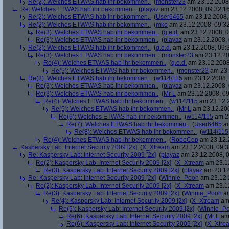
Re(2): Welches ETWAS hab ihr bekommen..
(
monster23
am 23.12.2008,
Re: Welches ETWAS hab ihr bekommen..
(
playaz
am 23.12.2008, 09:32:1
Re(2): Welches ETWAS hab ihr bekommen..
(
User6465
am 23.12.2008,
Re(2): Welches ETWAS hab ihr bekommen..
(
mko
am 23.12.2008, 09:32
Re(3): Welches ETWAS hab ihr bekommen..
(
q.e.d.
am 23.12.2008, 0
Re(3): Welches ETWAS hab ihr bekommen..
(
playaz
am 23.12.2008, 
Re(2): Welches ETWAS hab ihr bekommen..
(
q.e.d.
am 23.12.2008, 09:
Re(3): Welches ETWAS hab ihr bekommen..
(
monster23
am 23.12.20
Re(4): Welches ETWAS hab ihr bekommen..
(
q.e.d.
am 23.12.2008
Re(5): Welches ETWAS hab ihr bekommen..
(
monster23
am 23.
Re(2): Welches ETWAS hab ihr bekommen..
(
w114/115
am 23.12.2008, 
Re(3): Welches ETWAS hab ihr bekommen..
(
playaz
am 23.12.2008, 
Re(3): Welches ETWAS hab ihr bekommen..
(
Mr L
am 23.12.2008, 09
Re(4): Welches ETWAS hab ihr bekommen..
(
w114/115
am 23.12.2
Re(5): Welches ETWAS hab ihr bekommen..
(
Mr L
am 23.12.200
Re(6): Welches ETWAS hab ihr bekommen..
(
w114/115
am 23
Re(7): Welches ETWAS hab ihr bekommen..
(
User6465
am
Re(8): Welches ETWAS hab ihr bekommen..
(
w114/115
Re(4): Welches ETWAS hab ihr bekommen..
(
RoboCop
am 23.12.2
Kaspersky Lab: Internet Security 2009 [2x]
(
X_Xtream
am 23.12.2008, 09:3
Re: Kaspersky Lab: Internet Security 2009 [2x]
(
playaz
am 23.12.2008, 0
Re(2): Kaspersky Lab: Internet Security 2009 [2x]
(
X_Xtream
am 23.12
Re(3): Kaspersky Lab: Internet Security 2009 [2x]
(
playaz
am 23.12
Re: Kaspersky Lab: Internet Security 2009 [2x]
(
Winnie_Pooh
am 23.12.
Re(2): Kaspersky Lab: Internet Security 2009 [2x]
(
X_Xtream
am 23.12
Re(3): Kaspersky Lab: Internet Security 2009 [2x]
(
Winnie_Pooh
am
Re(4): Kaspersky Lab: Internet Security 2009 [2x]
(
X_Xtream
am 
Re(5): Kaspersky Lab: Internet Security 2009 [2x]
(
Winnie_P
Re(6): Kaspersky Lab: Internet Security 2009 [2x]
(
Mr L
am 
Re(6): Kaspersky Lab: Internet Security 2009 [2x]
(
X_Xtre