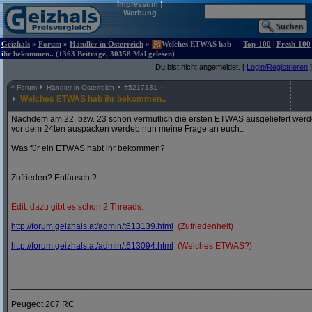
Impressum
|
Werbung
Geizhals
»
Forum
»
Händler in Österreich
»
Welches ETWAS hab
Top-100
|
Fresh-100
ihr bekommen.. (1363 Beiträge, 30358 Mal gelesen)
Du bist nicht angemeldet. [
Login/Registrieren
]
^
Forum
Händler in Österreich
#
5217131
Welches ETWAS hab ihr bekommen..
Nachdem am 22. bzw. 23 schon vermutlich die ersten ETWAS ausgeliefert werden
vor dem 24ten auspacken werdeb nun meine Frage an euch..
Was für ein ETWAS habt ihr bekommen?
Zufrieden? Entäuscht?
Edit: dazu gibt es schon 2 Threads:
http:/
/
forum.geizhals.at/
admin/
t613139.html
(Zufriedenheit)
http:/
/
forum.geizhals.at/
admin/
t613094.html
(Welches ETWAS?)
_____________________________________________________________
Peugeot 207 RC