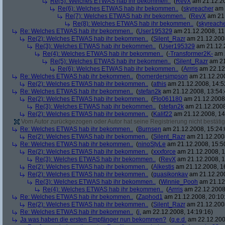
Re(5): Welches ETWAS hab ihr bekommen..
(
RevX
am 21.12.20
Re(6): Welches ETWAS hab ihr bekommen..
(
skyreacher
am 
Re(7): Welches ETWAS hab ihr bekommen..
(
RevX
am 21.
Re(8): Welches ETWAS hab ihr bekommen..
(
skyreach
Re: Welches ETWAS hab ihr bekommen..
(
User195329
am 21.12.2008, 11
Re(2): Welches ETWAS hab ihr bekommen..
(
Silent_Razr
am 21.12.2008
Re(3): Welches ETWAS hab ihr bekommen..
(
User195329
am 21.12.2
Re(4): Welches ETWAS hab ihr bekommen..
(
-Transformer2K-
am 2
Re(5): Welches ETWAS hab ihr bekommen..
(
Silent_Razr
am 21
Re(6): Welches ETWAS hab ihr bekommen..
(
Arrris
am 22.12.
Re: Welches ETWAS hab ihr bekommen..
(
homerdersimpson
am 21.12.200
Re(2): Welches ETWAS hab ihr bekommen..
(
athis
am 21.12.2008, 14:5
Re: Welches ETWAS hab ihr bekommen..
(
stefan2k
am 21.12.2008, 13:54:
Re(2): Welches ETWAS hab ihr bekommen..
(
Flo061180
am 21.12.2008,
Re(3): Welches ETWAS hab ihr bekommen..
(
stefan2k
am 21.12.2008
Re(2): Welches ETWAS hab ihr bekommen..
(
Kalif22
am 21.12.2008, 14
Vom Autor zurückgezogen oder Autor hat seine Registrierung nicht bestätig
Re: Welches ETWAS hab ihr bekommen..
(
Burnsen
am 21.12.2008, 15:24:
Re(2): Welches ETWAS hab ihr bekommen..
(
Silent_Razr
am 21.12.2008
Re: Welches ETWAS hab ihr bekommen..
(
ninoStyLe
am 21.12.2008, 15:5
Re(2): Welches ETWAS hab ihr bekommen..
(
xxxforce
am 21.12.2008, 1
Re(3): Welches ETWAS hab ihr bekommen..
(
RevX
am 21.12.2008, 1
Re(2): Welches ETWAS hab ihr bekommen..
(
Alkestis
am 21.12.2008, 1
Re(2): Welches ETWAS hab ihr bekommen..
(
quasikonkav
am 21.12.200
Re(3): Welches ETWAS hab ihr bekommen..
(
Winnie_Pooh
am 21.12.
Re(4): Welches ETWAS hab ihr bekommen..
(
Arrris
am 22.12.2008,
Re: Welches ETWAS hab ihr bekommen..
(
Zaphod1
am 21.12.2008, 20:10
Re(2): Welches ETWAS hab ihr bekommen..
(
Silent_Razr
am 21.12.2008
Re: Welches ETWAS hab ihr bekommen..
(
j.
am 22.12.2008, 14:19:16)
Ja was haben die ersten Empfänger nun bekommen?
(
q.e.d.
am 22.12.200