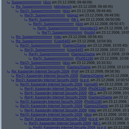
Supperrrrrrrrrrrrrrrrr
(
dizo
am 23.12.2008, 09:48:09)
Re: Supperrrrrrrrrrrrrrrrr
(
ddrobesch
am 23.12.2008, 09:48:45)
Re(2): Supperrrrrrrrrrrrrrrrr
(
dizo
am 23.12.2008, 09:49:46)
Re(3): Supperrrrrrrrrrrrrrrrr
(
playaz
am 23.12.2008, 09:49:59)
Re(4): Supperrrrrrrrrrrrrrrrr
(
Mr L
am 23.12.2008, 09:50:09)
Re(5): Supperrrrrrrrrrrrrrrrr
(
dizo
am 23.12.2008, 09:50:47)
Re(6): Supperrrrrrrrrrrrrrrrr
(
monster23
am 23.12.2008, 10:
Re(7): Supperrrrrrrrrrrrrrrrr
(
[norbi]
am 23.12.2008, 19:0
Re: Supperrrrrrrrrrrrrrrrr
(
mko
am 23.12.2008, 09:56:40)
Re: Supperrrrrrrrrrrrrrrrr
(
User6465
am 23.12.2008, 10:04:30)
Re(2): Supperrrrrrrrrrrrrrrrr
(
Games2Game
am 23.12.2008, 10:05:40)
Re(3): Supperrrrrrrrrrrrrrrrr
(
User6465
am 23.12.2008, 10:07:22)
Re(4): Supperrrrrrrrrrrrrrrrr
(
Games2Game
am 23.12.2008, 10:0
Re(5): Supperrrrrrrrrrrrrrrrr
(
Flo061180
am 23.12.2008, 10:09
Re(2): Supperrrrrrrrrrrrrrrrr
(
dizo
am 23.12.2008, 10:10:31)
Re(3): Supperrrrrrrrrrrrrrrrr
(
Games2Game
am 23.12.2008, 10:12:0
Re: Kaspersky Internet Security 2009
(
PvP
am 23.12.2008, 09:58:56)
Re(2): Kaspersky Internet Security 2009
(
Games2Game
am 23.12.2008,
Re(2): Kaspersky Internet Security 2009
(
q.e.d.
am 23.12.2008, 10:00:5
Re(3): Kaspersky Internet Security 2009
(
sonja85
am 23.12.2008, 10:
Re(4): Kaspersky Internet Security 2009
(
Flo061180
am 23.12.2008
Re(4): Kaspersky Internet Security 2009
(
Mr L
am 23.12.2008, 10:
Re(4): Kaspersky Internet Security 2009
(
Games2Game
am 23.12.
Re(3): Kaspersky Internet Security 2009
(
Flo061180
am 23.12.2008, 
Re(3): Kaspersky Internet Security 2009
(
Games2Game
am 23.12.200
Re(4): Kaspersky Internet Security 2009
(
mko
am 23.12.2008, 10:1
Re(3): Kaspersky Internet Security 2009
(
dizo
am 23.12.2008, 10:02:
Re(4): Kaspersky Internet Security 2009
(
q.e.d.
am 23.12.2008, 10
Re(5): Kaspersky Internet Security 2009
(
Mr L
am 23.12.2008, 1
Re(6): Kaspersky Internet Security 2009
(
q.e.d.
am 23.12.200