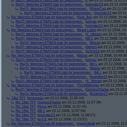
Re(2): Welches ETWAS hab ihr bekommen..
(
j.
am 23.12.2008, 11:01:22
Re(2): Welches ETWAS hab ihr bekommen..
(
monster23
am 23.12.2008,
Re(3): Welches ETWAS hab ihr bekommen..
(
RoboCop
am 23.12.200
Re(4): Welches ETWAS hab ihr bekommen..
(
monster23
am 23.12.
Re: Welches ETWAS hab ihr bekommen..
(
Sick_Boy
am 23.12.2008, 10:46
Re(2): Welches ETWAS hab ihr bekommen..
(
playaz
am 23.12.2008, 10
Re(2): Welches ETWAS hab ihr bekommen..
(
monster23
am 23.12.2008,
Re: Welches ETWAS hab ihr bekommen..
(
Black Label
am 23.12.2008, 10:
Re(2): Welches ETWAS hab ihr bekommen..
(
X_Xtream
am 23.12.2008,
Re(2): Welches ETWAS hab ihr bekommen..
(
Mr L
am 23.12.2008, 10:4
Re(3): Welches ETWAS hab ihr bekommen..
(
Marax
am 23.12.2008, 
Re(2): Welches ETWAS hab ihr bekommen..
(
taNero
am 23.12.2008, 10
Re(2): Welches ETWAS hab ihr bekommen..
(
schop18
am 23.12.2008, 1
Re: Welches ETWAS hab ihr bekommen..
(
Marax
am 23.12.2008, 10:48:38
Re(2): Welches ETWAS hab ihr bekommen..
(
playaz
am 23.12.2008, 10
Re(3): Welches ETWAS hab ihr bekommen..
(
Mr L
am 23.12.2008, 10
Re(3): Welches ETWAS hab ihr bekommen..
(
Marax
am 23.12.2008, 
Re(4): Welches ETWAS hab ihr bekommen..
(
Mr L
am 23.12.2008,
Re(3): Welches ETWAS hab ihr bekommen..
(
monster23
am 23.12.20
Re(2): Welches ETWAS hab ihr bekommen..
(
X_Xtream
am 23.12.2008,
Re: Welches ETWAS hab ihr bekommen..
(
TheWikkinger
am 23.12.2008, 1
Re(2): Welches ETWAS hab ihr bekommen..
(
Games2Game
am 23.12.2
Re(3): Welches ETWAS hab ihr bekommen..
(
fossman23
am 23.12.20
19er TFT
(
goaspeda
am 23.12.2008, 11:06:44)
Re: 19er TFT
(
Games2Game
am 23.12.2008, 11:07:38)
Re: 19er TFT
(
Noyx
am 23.12.2008, 11:07:45)
Re: 19er TFT
(
Mr L
am 23.12.2008, 11:07:59)
Re: 19er TFT
(
monster23
am 23.12.2008, 11:08:27)
Re: 19er TFT
(
q.e.d.
am 23.12.2008, 11:23:51)
Re: Welches ETWAS hab ihr bekommen..
(
magic8ball
am 23.12.2008, 11:0