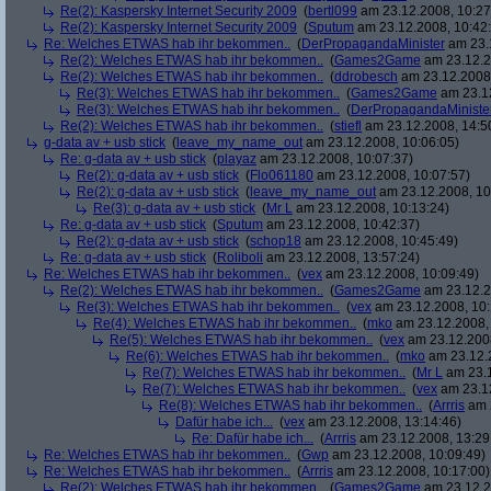
Re(2): Kaspersky Internet Security 2009
(
bertl099
am 23.12.2008, 10:27
Re(2): Kaspersky Internet Security 2009
(
Sputum
am 23.12.2008, 10:42
Re: Welches ETWAS hab ihr bekommen..
(
DerPropagandaMinister
am 23.1
Re(2): Welches ETWAS hab ihr bekommen..
(
Games2Game
am 23.12.2
Re(2): Welches ETWAS hab ihr bekommen..
(
ddrobesch
am 23.12.2008,
Re(3): Welches ETWAS hab ihr bekommen..
(
Games2Game
am 23.12
Re(3): Welches ETWAS hab ihr bekommen..
(
DerPropagandaMiniste
Re(2): Welches ETWAS hab ihr bekommen..
(
stiefl
am 23.12.2008, 14:5
g-data av + usb stick
(
leave_my_name_out
am 23.12.2008, 10:06:05)
Re: g-data av + usb stick
(
playaz
am 23.12.2008, 10:07:37)
Re(2): g-data av + usb stick
(
Flo061180
am 23.12.2008, 10:07:57)
Re(2): g-data av + usb stick
(
leave_my_name_out
am 23.12.2008, 10
Re(3): g-data av + usb stick
(
Mr L
am 23.12.2008, 10:13:24)
Re: g-data av + usb stick
(
Sputum
am 23.12.2008, 10:42:37)
Re(2): g-data av + usb stick
(
schop18
am 23.12.2008, 10:45:49)
Re: g-data av + usb stick
(
Roliboli
am 23.12.2008, 13:57:24)
Re: Welches ETWAS hab ihr bekommen..
(
vex
am 23.12.2008, 10:09:49)
Re(2): Welches ETWAS hab ihr bekommen..
(
Games2Game
am 23.12.2
Re(3): Welches ETWAS hab ihr bekommen..
(
vex
am 23.12.2008, 10:
Re(4): Welches ETWAS hab ihr bekommen..
(
mko
am 23.12.2008, 
Re(5): Welches ETWAS hab ihr bekommen..
(
vex
am 23.12.2008
Re(6): Welches ETWAS hab ihr bekommen..
(
mko
am 23.12.2
Re(7): Welches ETWAS hab ihr bekommen..
(
Mr L
am 23.1
Re(7): Welches ETWAS hab ihr bekommen..
(
vex
am 23.12
Re(8): Welches ETWAS hab ihr bekommen..
(
Arrris
am 2
Dafür habe ich...
(
vex
am 23.12.2008, 13:14:46)
Re: Dafür habe ich...
(
Arrris
am 23.12.2008, 13:29
Re: Welches ETWAS hab ihr bekommen..
(
Gwp
am 23.12.2008, 10:09:49)
Re: Welches ETWAS hab ihr bekommen..
(
Arrris
am 23.12.2008, 10:17:00)
Re(2): Welches ETWAS hab ihr bekommen..
(
Games2Game
am 23.12.2