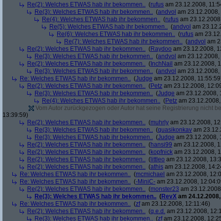
Re(2): Welches ETWAS hab ihr bekommen..
(
rufus
am 23.12.2008, 11:5
Re(3): Welches ETWAS hab ihr bekommen..
(
andvol
am 23.12.2008, 
Re(4): Welches ETWAS hab ihr bekommen..
(
rufus
am 23.12.2008,
Re(5): Welches ETWAS hab ihr bekommen..
(
andvol
am 23.12.2
Re(6): Welches ETWAS hab ihr bekommen..
(
rufus
am 23.12.
Re(7): Welches ETWAS hab ihr bekommen..
(
andvol
am 23
Re(2): Welches ETWAS hab ihr bekommen..
(
Raydoo
am 23.12.2008, 1
Re(3): Welches ETWAS hab ihr bekommen..
(
andvol
am 23.12.2008, 
Re(2): Welches ETWAS hab ihr bekommen..
(
InchNail
am 23.12.2008, 1
Re(3): Welches ETWAS hab ihr bekommen..
(
andvol
am 23.12.2008, 
Re: Welches ETWAS hab ihr bekommen..
(
Judge
am 23.12.2008, 11:55:59
Re(2): Welches ETWAS hab ihr bekommen..
(
Petz
am 23.12.2008, 12:0
Re(3): Welches ETWAS hab ihr bekommen..
(
Judge
am 23.12.2008, 
Re(4): Welches ETWAS hab ihr bekommen..
(
Petz
am 23.12.2008,
Vom Autor zurückgezogen oder Autor hat seine Registrierung nicht bes
13:39:59)
Re(2): Welches ETWAS hab ihr bekommen..
(
muhrly
am 23.12.2008, 12
Re(3): Welches ETWAS hab ihr bekommen..
(
quasikonkav
am 23.12.
Re(3): Welches ETWAS hab ihr bekommen..
(
Judge
am 23.12.2008, 
Re(2): Welches ETWAS hab ihr bekommen..
(
hansi99
am 23.12.2008, 1
Re(2): Welches ETWAS hab ihr bekommen..
(
kopfnick
am 23.12.2008, 1
Re(2): Welches ETWAS hab ihr bekommen..
(
littleo
am 23.12.2008, 13:3
Re(2): Welches ETWAS hab ihr bekommen..
(
athis
am 23.12.2008, 14:2
Re: Welches ETWAS hab ihr bekommen..
(
mcmichael
am 23.12.2008, 12:0
Re: Welches ETWAS hab ihr bekommen..
(
-MiniC-
am 23.12.2008, 12:04:0
Re(2): Welches ETWAS hab ihr bekommen..
(
monster23
am 23.12.2008,
Re(3): Welches ETWAS hab ihr bekommen..
(
RevX
am 24.12.2008,
Re: Welches ETWAS hab ihr bekommen..
(
zf
am 23.12.2008, 12:11:46)
Re(2): Welches ETWAS hab ihr bekommen..
(
q.e.d.
am 23.12.2008, 12:
Re(3): Welches ETWAS hab ihr bekommen..
(
zf
am 23.12.2008, 12:2