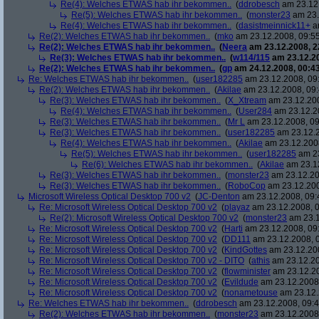
Re(4): Welches ETWAS hab ihr bekommen..
(
ddrobesch
am 23.12.
Re(5): Welches ETWAS hab ihr bekommen..
(
monster23
am 23.
Re(4): Welches ETWAS hab ihr bekommen..
(
dasistmeinnick11+
am
Re(2): Welches ETWAS hab ihr bekommen..
(
mko
am 23.12.2008, 09:55
Re(2): Welches ETWAS hab ihr bekommen..
(
Neera
am 23.12.2008, 2
Re(3): Welches ETWAS hab ihr bekommen..
(
w114/115
am 23.12.20
Re(2): Welches ETWAS hab ihr bekommen..
(
gp
am 24.12.2008, 00:43
Re: Welches ETWAS hab ihr bekommen..
(
user182285
am 23.12.2008, 09
Re(2): Welches ETWAS hab ihr bekommen..
(
Akilae
am 23.12.2008, 09:
Re(3): Welches ETWAS hab ihr bekommen..
(
X_Xtream
am 23.12.200
Re(4): Welches ETWAS hab ihr bekommen..
(
User284
am 23.12.20
Re(3): Welches ETWAS hab ihr bekommen..
(
Mr L
am 23.12.2008, 09
Re(3): Welches ETWAS hab ihr bekommen..
(
user182285
am 23.12.2
Re(4): Welches ETWAS hab ihr bekommen..
(
Akilae
am 23.12.2008
Re(5): Welches ETWAS hab ihr bekommen..
(
user182285
am 23
Re(6): Welches ETWAS hab ihr bekommen..
(
Akilae
am 23.12
Re(3): Welches ETWAS hab ihr bekommen..
(
monster23
am 23.12.20
Re(3): Welches ETWAS hab ihr bekommen..
(
RoboCop
am 23.12.200
Microsoft Wireless Optical Desktop 700 v2
(
JC-Denton
am 23.12.2008, 09:
Re: Microsoft Wireless Optical Desktop 700 v2
(
playaz
am 23.12.2008, 0
Re(2): Microsoft Wireless Optical Desktop 700 v2
(
monster23
am 23.1
Re: Microsoft Wireless Optical Desktop 700 v2
(
Harti
am 23.12.2008, 09
Re: Microsoft Wireless Optical Desktop 700 v2
(
DD111
am 23.12.2008, 0
Re: Microsoft Wireless Optical Desktop 700 v2
(
KindGottes
am 23.12.200
Re: Microsoft Wireless Optical Desktop 700 v2 - DITO
(
athis
am 23.12.20
Re: Microsoft Wireless Optical Desktop 700 v2
(
flowminister
am 23.12.20
Re: Microsoft Wireless Optical Desktop 700 v2
(
Evildude
am 23.12.2008,
Re: Microsoft Wireless Optical Desktop 700 v2
(
nonametouse
am 23.12.
Re: Welches ETWAS hab ihr bekommen..
(
ddrobesch
am 23.12.2008, 09:4
Re(2): Welches ETWAS hab ihr bekommen..
(
monster23
am 23.12.2008,