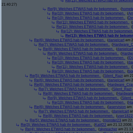
Re(13): Welches ETWAS hab ihr bekomm
21:40:27)
Re(9): Welches ETWAS hab ihr bekommen..
(
homete
Re(10): Welches ETWAS hab ihr bekommen..
(
Arr
Re(10): Welches ETWAS hab ihr bekommen..
(
De
Re(11): Welches ETWAS hab ihr bekommen..
(
Re(11): Welches ETWAS hab ihr bekommen..
(
Re(12): Welches ETWAS hab ihr bekommen.
Re(13): Welches ETWAS hab ihr bekom
Re(6): Welches ETWAS hab ihr bekommen..
(
danielcart
am 2
Re(7): Welches ETWAS hab ihr bekommen..
(
Hardware_C
Re(8): Welches ETWAS hab ihr bekommen..
(
danielcar
Re(9): Welches ETWAS hab ihr bekommen..
(
Hardw
Re(10): Welches ETWAS hab ihr bekommen..
(
[D
Re(10): Welches ETWAS hab ihr bekommen..
(
da
Re(11): Welches ETWAS hab ihr bekommen..
(
Re(10): Welches ETWAS hab ihr bekommen..
(
bo
Re(5): Welches ETWAS hab ihr bekommen..
(
Silent_Razr
am 21
Re(6): Welches ETWAS hab ihr bekommen..
(
danielcart
am 2
Re(6): Welches ETWAS hab ihr bekommen..
(
Hardware_Cra
Re(7): Welches ETWAS hab ihr bekommen..
(
Silent_Razr
Re(8): Welches ETWAS hab ihr bekommen..
(
Hardwar
Re(9): Welches ETWAS hab ihr bekommen..
(
Silent
Re(10): Welches ETWAS hab ihr bekommen..
(
Ha
Re(6): Welches ETWAS hab ihr bekommen..
(
laservision
am 2
Re(7): Welches ETWAS hab ihr bekommen..
(
danielcart
am
Re(8): Welches ETWAS hab ihr bekommen..
(
user1822
Re(5): Welches ETWAS hab ihr bekommen..
(
monster23
am 22.
Re(3): Welches ETWAS hab ihr bekommen..
(
Kalif22
am 21.12.2008, 
Re(4): Welches ETWAS hab ihr bekommen..
(
skyreacher
am 21.12