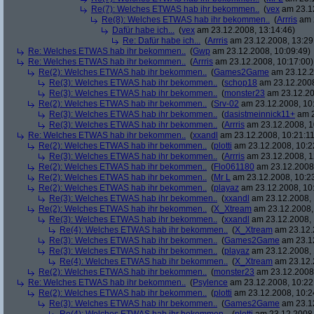
Re(7): Welches ETWAS hab ihr bekommen..
(
vex
am 23.12
Re(8): Welches ETWAS hab ihr bekommen..
(
Arrris
am 2
Dafür habe ich...
(
vex
am 23.12.2008, 13:14:46)
Re: Dafür habe ich...
(
Arrris
am 23.12.2008, 13:29
Re: Welches ETWAS hab ihr bekommen..
(
Gwp
am 23.12.2008, 10:09:49)
Re: Welches ETWAS hab ihr bekommen..
(
Arrris
am 23.12.2008, 10:17:00)
Re(2): Welches ETWAS hab ihr bekommen..
(
Games2Game
am 23.12.2
Re(3): Welches ETWAS hab ihr bekommen..
(
schop18
am 23.12.2008
Re(3): Welches ETWAS hab ihr bekommen..
(
monster23
am 23.12.20
Re(2): Welches ETWAS hab ihr bekommen..
(
Srv-02
am 23.12.2008, 10
Re(3): Welches ETWAS hab ihr bekommen..
(
dasistmeinnick11+
am 2
Re(3): Welches ETWAS hab ihr bekommen..
(
Arrris
am 23.12.2008, 1
Re: Welches ETWAS hab ihr bekommen..
(
xxandl
am 23.12.2008, 10:21:11
Re(2): Welches ETWAS hab ihr bekommen..
(
plotti
am 23.12.2008, 10:2
Re(3): Welches ETWAS hab ihr bekommen..
(
Arrris
am 23.12.2008, 1
Re(2): Welches ETWAS hab ihr bekommen..
(
Flo061180
am 23.12.2008,
Re(2): Welches ETWAS hab ihr bekommen..
(
Mr L
am 23.12.2008, 10:2
Re(2): Welches ETWAS hab ihr bekommen..
(
playaz
am 23.12.2008, 10
Re(3): Welches ETWAS hab ihr bekommen..
(
xxandl
am 23.12.2008, 
Re(2): Welches ETWAS hab ihr bekommen..
(
X_Xtream
am 23.12.2008,
Re(3): Welches ETWAS hab ihr bekommen..
(
xxandl
am 23.12.2008, 
Re(4): Welches ETWAS hab ihr bekommen..
(
X_Xtream
am 23.12.
Re(3): Welches ETWAS hab ihr bekommen..
(
Games2Game
am 23.12
Re(3): Welches ETWAS hab ihr bekommen..
(
playaz
am 23.12.2008, 
Re(4): Welches ETWAS hab ihr bekommen..
(
X_Xtream
am 23.12.
Re(2): Welches ETWAS hab ihr bekommen..
(
monster23
am 23.12.2008,
Re: Welches ETWAS hab ihr bekommen..
(
Psylence
am 23.12.2008, 10:22
Re(2): Welches ETWAS hab ihr bekommen..
(
plotti
am 23.12.2008, 10:2
Re(3): Welches ETWAS hab ihr bekommen..
(
Games2Game
am 23.12