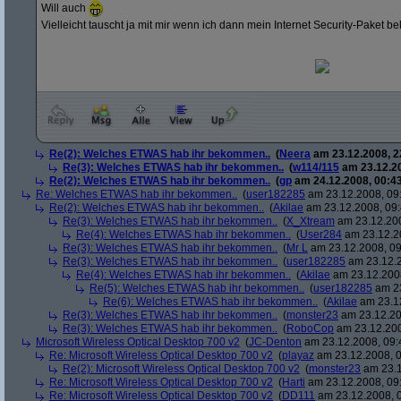
Will auch
Vielleicht tauscht ja mit mir wenn ich dann mein Internet Security-Paket
Re(2): Welches ETWAS hab ihr bekommen..
(
Neera
am 23.12.2008, 2
Re(3): Welches ETWAS hab ihr bekommen..
(
w114/115
am 23.12.20
Re(2): Welches ETWAS hab ihr bekommen..
(
gp
am 24.12.2008, 00:43
Re: Welches ETWAS hab ihr bekommen..
(
user182285
am 23.12.2008, 09
Re(2): Welches ETWAS hab ihr bekommen..
(
Akilae
am 23.12.2008, 09:
Re(3): Welches ETWAS hab ihr bekommen..
(
X_Xtream
am 23.12.200
Re(4): Welches ETWAS hab ihr bekommen..
(
User284
am 23.12.20
Re(3): Welches ETWAS hab ihr bekommen..
(
Mr L
am 23.12.2008, 09
Re(3): Welches ETWAS hab ihr bekommen..
(
user182285
am 23.12.2
Re(4): Welches ETWAS hab ihr bekommen..
(
Akilae
am 23.12.2008
Re(5): Welches ETWAS hab ihr bekommen..
(
user182285
am 23
Re(6): Welches ETWAS hab ihr bekommen..
(
Akilae
am 23.12
Re(3): Welches ETWAS hab ihr bekommen..
(
monster23
am 23.12.20
Re(3): Welches ETWAS hab ihr bekommen..
(
RoboCop
am 23.12.200
Microsoft Wireless Optical Desktop 700 v2
(
JC-Denton
am 23.12.2008, 09:
Re: Microsoft Wireless Optical Desktop 700 v2
(
playaz
am 23.12.2008, 0
Re(2): Microsoft Wireless Optical Desktop 700 v2
(
monster23
am 23.1
Re: Microsoft Wireless Optical Desktop 700 v2
(
Harti
am 23.12.2008, 09
Re: Microsoft Wireless Optical Desktop 700 v2
(
DD111
am 23.12.2008, 0