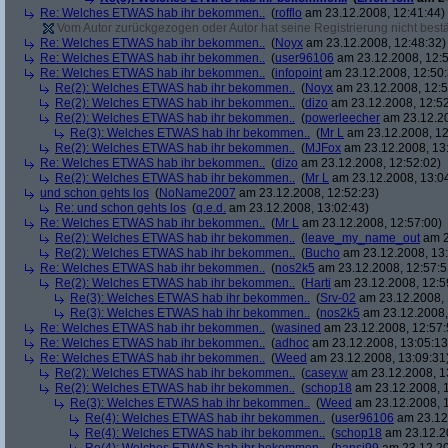
Re: Welches ETWAS hab ihr bekommen..
(
rofflo
am 23.12.2008, 12:41:44)
Vom Autor zurückgezogen oder Autor hat seine Registrierung nicht bestä
Re: Welches ETWAS hab ihr bekommen..
(
Noyx
am 23.12.2008, 12:48:32)
Re: Welches ETWAS hab ihr bekommen..
(
user96106
am 23.12.2008, 12:5
Re: Welches ETWAS hab ihr bekommen..
(
infopoint
am 23.12.2008, 12:50:
Re(2): Welches ETWAS hab ihr bekommen..
(
Noyx
am 23.12.2008, 12:5
Re(2): Welches ETWAS hab ihr bekommen..
(
dizo
am 23.12.2008, 12:52
Re(2): Welches ETWAS hab ihr bekommen..
(
powerleecher
am 23.12.20
Re(3): Welches ETWAS hab ihr bekommen..
(
Mr L
am 23.12.2008, 12
Re(2): Welches ETWAS hab ihr bekommen..
(
MJFox
am 23.12.2008, 13
Re: Welches ETWAS hab ihr bekommen..
(
dizo
am 23.12.2008, 12:52:02)
Re(2): Welches ETWAS hab ihr bekommen..
(
Mr L
am 23.12.2008, 13:0
und schon gehts los
(
NoName2007
am 23.12.2008, 12:52:23)
Re: und schon gehts los
(
q.e.d.
am 23.12.2008, 13:02:43)
Re: Welches ETWAS hab ihr bekommen..
(
Mr L
am 23.12.2008, 12:57:00)
Re(2): Welches ETWAS hab ihr bekommen..
(
leave_my_name_out
am 2
Re(2): Welches ETWAS hab ihr bekommen..
(
Bucho
am 23.12.2008, 13:
Re: Welches ETWAS hab ihr bekommen..
(
nos2k5
am 23.12.2008, 12:57:5
Re(2): Welches ETWAS hab ihr bekommen..
(
Harti
am 23.12.2008, 12:5
Re(3): Welches ETWAS hab ihr bekommen..
(
Srv-02
am 23.12.2008, 
Re(3): Welches ETWAS hab ihr bekommen..
(
nos2k5
am 23.12.2008,
Re: Welches ETWAS hab ihr bekommen..
(
wasined
am 23.12.2008, 12:57:
Re: Welches ETWAS hab ihr bekommen..
(
adhoc
am 23.12.2008, 13:05:13
Re: Welches ETWAS hab ihr bekommen..
(
Weed
am 23.12.2008, 13:09:31
Re(2): Welches ETWAS hab ihr bekommen..
(
casey.w
am 23.12.2008, 1
Re(2): Welches ETWAS hab ihr bekommen..
(
schop18
am 23.12.2008, 1
Re(3): Welches ETWAS hab ihr bekommen..
(
Weed
am 23.12.2008, 1
Re(4): Welches ETWAS hab ihr bekommen..
(
user96106
am 23.12.
Re(4): Welches ETWAS hab ihr bekommen..
(
schop18
am 23.12.20