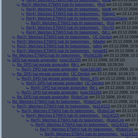
Re(4): Welches ETWAS hab ihr bekommen..
(
plotti
am 23.12.2008,
Re(3): Welches ETWAS hab ihr bekommen..
(
Roli
am 23.12.2008, 10
Re(4): Welches ETWAS hab ihr bekommen..
(
plotti
am 23.12.2008,
Re(4): Welches ETWAS hab ihr bekommen..
(
fstingl2
am 23.12.200
Re(4): Welches ETWAS hab ihr bekommen..
(
Games2Game
am 23
Re(5): Welches ETWAS hab ihr bekommen..
(
Roli
am 23.12.200
Re(4): Welches ETWAS hab ihr bekommen..
(
Srv-02
am 23.12.200
Re(4): Welches ETWAS hab ihr bekommen..
(
Mr L
am 23.12.2008,
Re(2): Welches ETWAS hab ihr bekommen..
(
JC-Denton
am 23.12.2008,
Re(2): Welches ETWAS hab ihr bekommen..
(
Madler
am 23.12.2008, 10
Re(2): Welches ETWAS hab ihr bekommen..
(
athis
am 23.12.2008, 10:5
Re(2): Welches ETWAS hab ihr bekommen..
(
smart42
am 23.12.2008, 1
Re: Welches ETWAS hab ihr bekommen..
(
Flo061180
am 23.12.2008, 10:2
DPD hat gerade angerufen
(
user182285
am 23.12.2008, 10:29:10)
Re: DPD hat gerade angerufen
(
Mr L
am 23.12.2008, 10:29:24)
Re(2): DPD hat gerade angerufen
(
user182285
am 23.12.2008, 10:3
Re: DPD hat gerade angerufen
(
JC-Denton
am 23.12.2008, 10:39:17)
Re(2): DPD hat gerade angerufen
(
bono_d70
am 23.12.2008, 10:39:
Re(3): DPD hat gerade angerufen
(
JC-Denton
am 23.12.2008, 10:
Re(4): DPD hat gerade angerufen
(
Mr L
am 23.12.2008, 10:42:
Re(2): DPD hat gerade angerufen
(
user182285
am 23.12.2008, 10:4
Re: DPD hat gerade angerufen
(
RoboCop
am 23.12.2008, 10:40:21)
Re: Welches ETWAS hab ihr bekommen..
(
RoboCop
am 23.12.2008, 10:31
Re(2): Welches ETWAS hab ihr bekommen..
(
w114/115
am 23.12.2008, 
Re(3): Welches ETWAS hab ihr bekommen..
(
RoboCop
am 23.12.200
Re(4): Welches ETWAS hab ihr bekommen..
(
w114/115
am 23.12.2
Re(5): Welches ETWAS hab ihr bekommen..
(
RoboCop
am 23.1
Re(6): Welches ETWAS hab ihr bekommen..
(
w114/115
am 23
Re(7): Welches ETWAS hab ihr bekommen..
(
RoboCop
am
Re(8): Welches ETWAS hab ihr bekommen..
(
w114/115