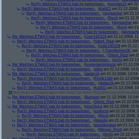
Re(5): Welches ETWAS hab ihr bekommen..
(
monster23
am 22.
Re(3): Welches ETWAS hab ihr bekommen..
(
Kalif22
am 21.12.2008, 
Re(4): Welches ETWAS hab ihr bekommen..
(
skyreacher
am 21.12
Re(5): Welches ETWAS hab ihr bekommen..
(
RevX
am 21.12.20
Re(6): Welches ETWAS hab ihr bekommen..
(
skyreacher
am 
Re(7): Welches ETWAS hab ihr bekommen..
(
RevX
am 21.
Re(8): Welches ETWAS hab ihr bekommen..
(
skyreach
Re: Welches ETWAS hab ihr bekommen..
(
User195329
am 21.12.2008, 11
Re(2): Welches ETWAS hab ihr bekommen..
(
Silent_Razr
am 21.12.2008
Re(3): Welches ETWAS hab ihr bekommen..
(
User195329
am 21.12.2
Re(4): Welches ETWAS hab ihr bekommen..
(
-Transformer2K-
am 2
Re(5): Welches ETWAS hab ihr bekommen..
(
Silent_Razr
am 21
Re(6): Welches ETWAS hab ihr bekommen..
(
Arrris
am 22.12.
Re: Welches ETWAS hab ihr bekommen..
(
homerdersimpson
am 21.12.200
Re(2): Welches ETWAS hab ihr bekommen..
(
athis
am 21.12.2008, 14:5
Re: Welches ETWAS hab ihr bekommen..
(
stefan2k
am 21.12.2008, 13:54:
Re(2): Welches ETWAS hab ihr bekommen..
(
Flo061180
am 21.12.2008,
Re(3): Welches ETWAS hab ihr bekommen..
(
stefan2k
am 21.12.2008
Re(2): Welches ETWAS hab ihr bekommen..
(
Kalif22
am 21.12.2008, 14
Vom Autor zurückgezogen oder Autor hat seine Registrierung nicht bestätig
Re: Welches ETWAS hab ihr bekommen..
(
Burnsen
am 21.12.2008, 15:24:
Re(2): Welches ETWAS hab ihr bekommen..
(
Silent_Razr
am 21.12.2008
Re: Welches ETWAS hab ihr bekommen..
(
ninoStyLe
am 21.12.2008, 15:5
Re(2): Welches ETWAS hab ihr bekommen..
(
xxxforce
am 21.12.2008, 1
Re(3): Welches ETWAS hab ihr bekommen..
(
RevX
am 21.12.2008, 1
Re(2): Welches ETWAS hab ihr bekommen..
(
Alkestis
am 21.12.2008, 1
Re(2): Welches ETWAS hab ihr bekommen..
(
quasikonkav
am 21.12.200
Re(3): Welches ETWAS hab ihr bekommen..
(
Winnie_Pooh
am 21.12.
Re(4): Welches ETWAS hab ihr bekommen..
(
Arrris
am 22.12.2008,