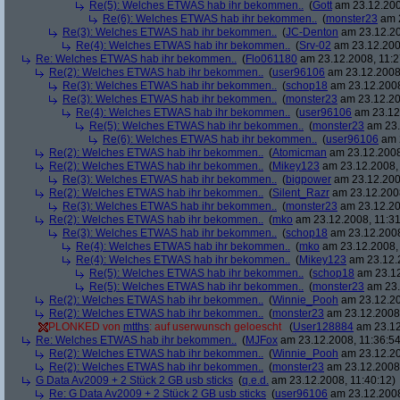
Re(5): Welches ETWAS hab ihr bekommen..
(
Gott
am 23.12.200
Re(6): Welches ETWAS hab ihr bekommen..
(
monster23
am 2
Re(3): Welches ETWAS hab ihr bekommen..
(
JC-Denton
am 23.12.20
Re(4): Welches ETWAS hab ihr bekommen..
(
Srv-02
am 23.12.2008
Re: Welches ETWAS hab ihr bekommen..
(
Flo061180
am 23.12.2008, 11:2
Re(2): Welches ETWAS hab ihr bekommen..
(
user96106
am 23.12.2008,
Re(3): Welches ETWAS hab ihr bekommen..
(
schop18
am 23.12.2008
Re(3): Welches ETWAS hab ihr bekommen..
(
monster23
am 23.12.20
Re(4): Welches ETWAS hab ihr bekommen..
(
user96106
am 23.12.
Re(5): Welches ETWAS hab ihr bekommen..
(
monster23
am 23.
Re(6): Welches ETWAS hab ihr bekommen..
(
user96106
am 2
Re(2): Welches ETWAS hab ihr bekommen..
(
Atomicman
am 23.12.2008
Re(2): Welches ETWAS hab ihr bekommen..
(
Mikey123
am 23.12.2008, 
Re(3): Welches ETWAS hab ihr bekommen..
(
bigpower
am 23.12.200
Re(2): Welches ETWAS hab ihr bekommen..
(
Silent_Razr
am 23.12.2008
Re(3): Welches ETWAS hab ihr bekommen..
(
monster23
am 23.12.20
Re(2): Welches ETWAS hab ihr bekommen..
(
mko
am 23.12.2008, 11:31
Re(3): Welches ETWAS hab ihr bekommen..
(
schop18
am 23.12.2008
Re(4): Welches ETWAS hab ihr bekommen..
(
mko
am 23.12.2008, 
Re(4): Welches ETWAS hab ihr bekommen..
(
Mikey123
am 23.12.2
Re(5): Welches ETWAS hab ihr bekommen..
(
schop18
am 23.12
Re(5): Welches ETWAS hab ihr bekommen..
(
monster23
am 23.
Re(2): Welches ETWAS hab ihr bekommen..
(
Winnie_Pooh
am 23.12.20
Re(2): Welches ETWAS hab ihr bekommen..
(
monster23
am 23.12.2008,
PLONKED von
mtths
: auf userwunsch geloescht
(
User128884
am 23.12
Re: Welches ETWAS hab ihr bekommen..
(
MJFox
am 23.12.2008, 11:36:54
Re(2): Welches ETWAS hab ihr bekommen..
(
Winnie_Pooh
am 23.12.20
Re(2): Welches ETWAS hab ihr bekommen..
(
monster23
am 23.12.2008,
G Data Av2009 + 2 Stück 2 GB usb sticks
(
q.e.d.
am 23.12.2008, 11:40:12)
Re: G Data Av2009 + 2 Stück 2 GB usb sticks
(
user96106
am 23.12.2008