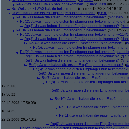
Re: Welches ETWAS hab ihr bekommen..
(
Zaphod1
am 21.12.2008, 20:10
Re(2): Welches ETWAS hab ihr bekommen..
(
Silent_Razr
am 21.12.2008
Re: Welches ETWAS hab ihr bekommen..
(
j.
am 22.12.2008, 14:19:16)
Ja was haben die ersten Empfänger nun bekommen?
(
q.e.d.
am 22.12.200
Re: Ja was haben die ersten Empfänger nun bekommen?
(
monster23
am
Re(2): Ja was haben die ersten Empfänger nun bekommen?
(
q.e.d.
a
Re(3): Ja was haben die ersten Empfänger nun bekommen?
(
mon
Re: Ja was haben die ersten Empfänger nun bekommen?
(
Mr L
am 22.1
Re(2): Ja was haben die ersten Empfänger nun bekommen?
(
w114/1
Re(3): Ja was haben die ersten Empfänger nun bekommen?
(
dani
Re(4): Ja was haben die ersten Empfänger nun bekommen?
(
b
Re(5): Ja was haben die ersten Empfänger nun bekommen?
Re(2): Ja was haben die ersten Empfänger nun bekommen?
(
danielc
Re(3): Ja was haben die ersten Empfänger nun bekommen?
(
q.e.d
Re(3): Ja was haben die ersten Empfänger nun bekommen?
(
Mr L
Re(4): Ja was haben die ersten Empfänger nun bekommen?
(
d
Re(5): Ja was haben die ersten Empfänger nun bekommen?
Re(6): Ja was haben die ersten Empfänger nun bekomme
Re(7): Ja was haben die ersten Empfänger nun beko
Re(8): Ja was haben die ersten Empfänger nun be
17:19:00)
Re(9): Ja was haben die ersten Empfänger nun
17:50:22)
Re(10): Ja was haben die ersten Empfänger 
22.12.2008, 17:59:08)
Re(11): Ja was haben die ersten Empfänge
18:14:35)
Re(11): Ja was haben die ersten Empfänge
22.12.2008, 20:57:31)
Re(9): Ja was haben die ersten Empfänger nun
Re(2): Ja was haben die ersten Empfänger nun bekommen?
(
Lion[A