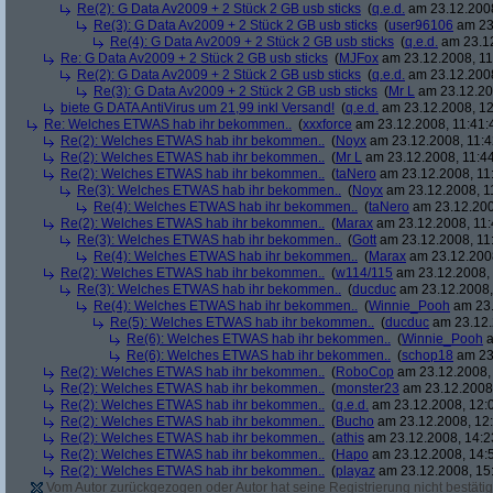
Re(2): G Data Av2009 + 2 Stück 2 GB usb sticks
(
q.e.d.
am 23.12.2008
Re(3): G Data Av2009 + 2 Stück 2 GB usb sticks
(
user96106
am 23.
Re(4): G Data Av2009 + 2 Stück 2 GB usb sticks
(
q.e.d.
am 23.12
Re: G Data Av2009 + 2 Stück 2 GB usb sticks
(
MJFox
am 23.12.2008, 11
Re(2): G Data Av2009 + 2 Stück 2 GB usb sticks
(
q.e.d.
am 23.12.2008
Re(3): G Data Av2009 + 2 Stück 2 GB usb sticks
(
Mr L
am 23.12.20
biete G DATA AntiVirus um 21,99 inkl Versand!
(
q.e.d.
am 23.12.2008, 12
Re: Welches ETWAS hab ihr bekommen..
(
xxxforce
am 23.12.2008, 11:41:
Re(2): Welches ETWAS hab ihr bekommen..
(
Noyx
am 23.12.2008, 11:4
Re(2): Welches ETWAS hab ihr bekommen..
(
Mr L
am 23.12.2008, 11:44
Re(2): Welches ETWAS hab ihr bekommen..
(
taNero
am 23.12.2008, 11
Re(3): Welches ETWAS hab ihr bekommen..
(
Noyx
am 23.12.2008, 1
Re(4): Welches ETWAS hab ihr bekommen..
(
taNero
am 23.12.200
Re(2): Welches ETWAS hab ihr bekommen..
(
Marax
am 23.12.2008, 11:
Re(3): Welches ETWAS hab ihr bekommen..
(
Gott
am 23.12.2008, 11
Re(4): Welches ETWAS hab ihr bekommen..
(
Marax
am 23.12.2008
Re(2): Welches ETWAS hab ihr bekommen..
(
w114/115
am 23.12.2008, 
Re(3): Welches ETWAS hab ihr bekommen..
(
ducduc
am 23.12.2008,
Re(4): Welches ETWAS hab ihr bekommen..
(
Winnie_Pooh
am 23.
Re(5): Welches ETWAS hab ihr bekommen..
(
ducduc
am 23.12.
Re(6): Welches ETWAS hab ihr bekommen..
(
Winnie_Pooh
a
Re(6): Welches ETWAS hab ihr bekommen..
(
schop18
am 23.
Re(2): Welches ETWAS hab ihr bekommen..
(
RoboCop
am 23.12.2008, 
Re(2): Welches ETWAS hab ihr bekommen..
(
monster23
am 23.12.2008,
Re(2): Welches ETWAS hab ihr bekommen..
(
q.e.d.
am 23.12.2008, 12:
Re(2): Welches ETWAS hab ihr bekommen..
(
Bucho
am 23.12.2008, 12:
Re(2): Welches ETWAS hab ihr bekommen..
(
athis
am 23.12.2008, 14:2
Re(2): Welches ETWAS hab ihr bekommen..
(
Hapo
am 23.12.2008, 14:
Re(2): Welches ETWAS hab ihr bekommen..
(
playaz
am 23.12.2008, 15
Vom Autor zurückgezogen oder Autor hat seine Registrierung nicht bestätig