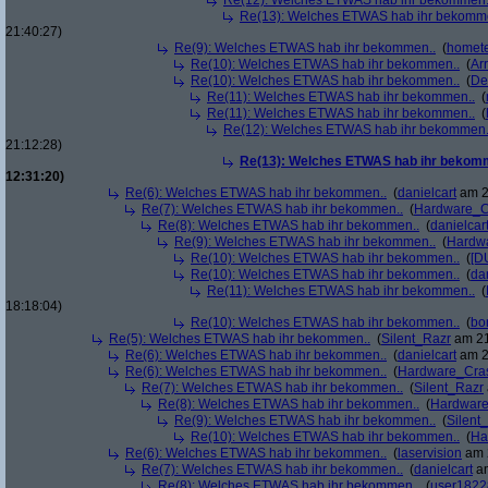
Re(12): Welches ETWAS hab ihr bekommen.
Re(13): Welches ETWAS hab ihr bekomm
21:40:27)
Re(9): Welches ETWAS hab ihr bekommen..
(
homete
Re(10): Welches ETWAS hab ihr bekommen..
(
Arr
Re(10): Welches ETWAS hab ihr bekommen..
(
De
Re(11): Welches ETWAS hab ihr bekommen..
(
Re(11): Welches ETWAS hab ihr bekommen..
(
Re(12): Welches ETWAS hab ihr bekommen.
21:12:28)
Re(13): Welches ETWAS hab ihr bekom
12:31:20)
Re(6): Welches ETWAS hab ihr bekommen..
(
danielcart
am 2
Re(7): Welches ETWAS hab ihr bekommen..
(
Hardware_C
Re(8): Welches ETWAS hab ihr bekommen..
(
danielcar
Re(9): Welches ETWAS hab ihr bekommen..
(
Hardw
Re(10): Welches ETWAS hab ihr bekommen..
(
[D
Re(10): Welches ETWAS hab ihr bekommen..
(
da
Re(11): Welches ETWAS hab ihr bekommen..
(
18:18:04)
Re(10): Welches ETWAS hab ihr bekommen..
(
bo
Re(5): Welches ETWAS hab ihr bekommen..
(
Silent_Razr
am 21
Re(6): Welches ETWAS hab ihr bekommen..
(
danielcart
am 2
Re(6): Welches ETWAS hab ihr bekommen..
(
Hardware_Cra
Re(7): Welches ETWAS hab ihr bekommen..
(
Silent_Razr
Re(8): Welches ETWAS hab ihr bekommen..
(
Hardwar
Re(9): Welches ETWAS hab ihr bekommen..
(
Silent
Re(10): Welches ETWAS hab ihr bekommen..
(
Ha
Re(6): Welches ETWAS hab ihr bekommen..
(
laservision
am 2
Re(7): Welches ETWAS hab ihr bekommen..
(
danielcart
am
Re(8): Welches ETWAS hab ihr bekommen..
(
user1822