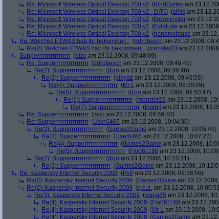
Re: Microsoft Wireless Optical Desktop 700 v2
(
KindGottes
am 23.12.200
Re: Microsoft Wireless Optical Desktop 700 v2 - DITO
(
athis
am 23.12.20
Re: Microsoft Wireless Optical Desktop 700 v2
(
flowminister
am 23.12.20
Re: Microsoft Wireless Optical Desktop 700 v2
(
Evildude
am 23.12.2008,
Re: Microsoft Wireless Optical Desktop 700 v2
(
nonametouse
am 23.12.
Re: Welches ETWAS hab ihr bekommen..
(
ddrobesch
am 23.12.2008, 09:4
Re(2): Welches ETWAS hab ihr bekommen..
(
monster23
am 23.12.2008,
Supperrrrrrrrrrrrrrrrr
(
dizo
am 23.12.2008, 09:48:09)
Re: Supperrrrrrrrrrrrrrrrr
(
ddrobesch
am 23.12.2008, 09:48:45)
Re(2): Supperrrrrrrrrrrrrrrrr
(
dizo
am 23.12.2008, 09:49:46)
Re(3): Supperrrrrrrrrrrrrrrrr
(
playaz
am 23.12.2008, 09:49:59)
Re(4): Supperrrrrrrrrrrrrrrrr
(
Mr L
am 23.12.2008, 09:50:09)
Re(5): Supperrrrrrrrrrrrrrrrr
(
dizo
am 23.12.2008, 09:50:47)
Re(6): Supperrrrrrrrrrrrrrrrr
(
monster23
am 23.12.2008, 10:
Re(7): Supperrrrrrrrrrrrrrrrr
(
[norbi]
am 23.12.2008, 19:0
Re: Supperrrrrrrrrrrrrrrrr
(
mko
am 23.12.2008, 09:56:40)
Re: Supperrrrrrrrrrrrrrrrr
(
User6465
am 23.12.2008, 10:04:30)
Re(2): Supperrrrrrrrrrrrrrrrr
(
Games2Game
am 23.12.2008, 10:05:40)
Re(3): Supperrrrrrrrrrrrrrrrr
(
User6465
am 23.12.2008, 10:07:22)
Re(4): Supperrrrrrrrrrrrrrrrr
(
Games2Game
am 23.12.2008, 10:0
Re(5): Supperrrrrrrrrrrrrrrrr
(
Flo061180
am 23.12.2008, 10:09
Re(2): Supperrrrrrrrrrrrrrrrr
(
dizo
am 23.12.2008, 10:10:31)
Re(3): Supperrrrrrrrrrrrrrrrr
(
Games2Game
am 23.12.2008, 10:12:0
Re: Kaspersky Internet Security 2009
(
PvP
am 23.12.2008, 09:58:56)
Re(2): Kaspersky Internet Security 2009
(
Games2Game
am 23.12.2008,
Re(2): Kaspersky Internet Security 2009
(
q.e.d.
am 23.12.2008, 10:00:5
Re(3): Kaspersky Internet Security 2009
(
sonja85
am 23.12.2008, 10:
Re(4): Kaspersky Internet Security 2009
(
Flo061180
am 23.12.2008
Re(4): Kaspersky Internet Security 2009
(
Mr L
am 23.12.2008, 10:
Re(4): Kaspersky Internet Security 2009
(
Games2Game
am 23.12.