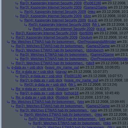
Re(3): Kaspersky Internet Security 2009
(
Flo061180
am 23.12.2008, 
Re(3): Kaspersky Internet Security 2009
(
Games2Game
am 23.12.200
Re(4): Kaspersky Internet Security 2009
(
mko
am 23.12.2008, 10:1
Re(3): Kaspersky Internet Security 2009
(
dizo
am 23.12.2008, 10:02:
Re(4): Kaspersky Internet Security 2009
(
q.e.d.
am 23.12.2008, 10
Re(5): Kaspersky Internet Security 2009
(
Mr L
am 23.12.2008, 1
Re(6): Kaspersky Internet Security 2009
(
q.e.d.
am 23.12.200
Re(2): Kaspersky Internet Security 2009
(
bertl099
am 23.12.2008, 10:27
Re(2): Kaspersky Internet Security 2009
(
Sputum
am 23.12.2008, 10:42
Re: Welches ETWAS hab ihr bekommen..
(
DerPropagandaMinister
am 23.1
Re(2): Welches ETWAS hab ihr bekommen..
(
Games2Game
am 23.12.2
Re(2): Welches ETWAS hab ihr bekommen..
(
ddrobesch
am 23.12.2008,
Re(3): Welches ETWAS hab ihr bekommen..
(
Games2Game
am 23.12
Re(3): Welches ETWAS hab ihr bekommen..
(
DerPropagandaMiniste
Re(2): Welches ETWAS hab ihr bekommen..
(
stiefl
am 23.12.2008, 14:5
g-data av + usb stick
(
leave_my_name_out
am 23.12.2008, 10:06:05)
Re: g-data av + usb stick
(
playaz
am 23.12.2008, 10:07:37)
Re(2): g-data av + usb stick
(
Flo061180
am 23.12.2008, 10:07:57)
Re(2): g-data av + usb stick
(
leave_my_name_out
am 23.12.2008, 10
Re(3): g-data av + usb stick
(
Mr L
am 23.12.2008, 10:13:24)
Re: g-data av + usb stick
(
Sputum
am 23.12.2008, 10:42:37)
Re(2): g-data av + usb stick
(
schop18
am 23.12.2008, 10:45:49)
Re: g-data av + usb stick
(
Roliboli
am 23.12.2008, 13:57:24)
Re: Welches ETWAS hab ihr bekommen..
(
vex
am 23.12.2008, 10:09:49)
Re(2): Welches ETWAS hab ihr bekommen..
(
Games2Game
am 23.12.2
Re(3): Welches ETWAS hab ihr bekommen..
(
vex
am 23.12.2008, 10:
Re(4): Welches ETWAS hab ihr bekommen..
(
mko
am 23.12.2008, 
Re(5): Welches ETWAS hab ihr bekommen..
(
vex
am 23.12.2008
Re(6): Welches ETWAS hab ihr bekommen..
(
mko
am 23.12.2
Re(7): Welches ETWAS hab ihr bekommen..
(
Mr L
am 23.1