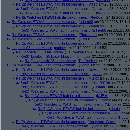
Re(4): Welches ETWAS hab ihr bekommen..
(
hansi99
am 23.12.20
Re(2): Welches ETWAS hab ihr bekommen..
(
Weed
am 23.12.2008, 13:
Re(3): Welches ETWAS hab ihr bekommen..
(
Marax
am 23.12.2008, 
Re(4): Welches ETWAS hab ihr bekommen..
(
Weed
am 23.12.2008
Re(2): Welches ETWAS hab ihr bekommen..
(
RevX
am 24.12.2008, 15
Re: Welches ETWAS hab ihr bekommen..
(
artner88
am 23.12.2008, 13:11:
Re(2): Welches ETWAS hab ihr bekommen..
(
xxandl
am 23.12.2008, 13
Re(3): Welches ETWAS hab ihr bekommen..
(
artner88
am 23.12.2008
Re: Welches ETWAS hab ihr bekommen..
(
Blacktronix
am 23.12.2008, 13:
Re: Welches ETWAS hab ihr bekommen..
(
User195329
am 23.12.2008, 13
Re(2): Welches ETWAS hab ihr bekommen..
(
hansi99
am 23.12.2008, 1
Logitech G5 Laser Mouse
(
muhrly
am 23.12.2008, 13:15:53)
Re: Logitech G5 Laser Mouse
(
Da Rookee
am 23.12.2008, 14:14:15)
Re(2): Logitech G5 Laser Mouse
(
muhrly
am 23.12.2008, 14:19:16)
Re(3): Logitech G5 Laser Mouse
(
Da Rookee
am 23.12.2008, 14:2
Re: Welches ETWAS hab ihr bekommen..
(
Nooto
am 23.12.2008, 13:16:09
Re(2): Welches ETWAS hab ihr bekommen..
(
Noyx
am 23.12.2008, 13:2
Re(3): Welches ETWAS hab ihr bekommen..
(
Nooto
am 23.12.2008, 
Re(2): Welches ETWAS hab ihr bekommen..
(
MJFox
am 23.12.2008, 13
Re(3): Welches ETWAS hab ihr bekommen..
(
user96106
am 23.12.20
Re(3): Welches ETWAS hab ihr bekommen..
(
Zaphod1
am 23.12.2008
Re(3): Welches ETWAS hab ihr bekommen..
(
Nooto
am 23.12.2008, 
Re(4): Welches ETWAS hab ihr bekommen..
(
MJFox
am 23.12.200
Re(5): Welches ETWAS hab ihr bekommen..
(
Nooto
am 23.12.2
Re(6): Welches ETWAS hab ihr bekommen..
(
MJFox
am 23.1
Re(7): Welches ETWAS hab ihr bekommen..
(
Nooto
am 23
Re(8): Welches ETWAS hab ihr bekommen..
(
MJFox
am
Re(9): Welches ETWAS hab ihr bekommen..
(
Nooto
Re(2): Welches ETWAS hab ihr bekommen..
(
Hardware_Crash
am 23.12
Re(3): Welches ETWAS hab ihr bekommen..
(
Nooto
am 23.12.2008, 