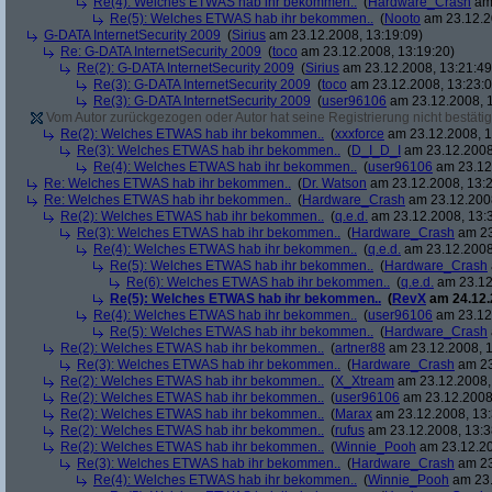
Re(4): Welches ETWAS hab ihr bekommen..
(
Hardware_Crash
am 
Re(5): Welches ETWAS hab ihr bekommen..
(
Nooto
am 23.12.2
G-DATA InternetSecurity 2009
(
Sirius
am 23.12.2008, 13:19:09)
Re: G-DATA InternetSecurity 2009
(
toco
am 23.12.2008, 13:19:20)
Re(2): G-DATA InternetSecurity 2009
(
Sirius
am 23.12.2008, 13:21:49
Re(3): G-DATA InternetSecurity 2009
(
toco
am 23.12.2008, 13:23:0
Re(3): G-DATA InternetSecurity 2009
(
user96106
am 23.12.2008, 1
Vom Autor zurückgezogen oder Autor hat seine Registrierung nicht bestätig
Re(2): Welches ETWAS hab ihr bekommen..
(
xxxforce
am 23.12.2008, 1
Re(3): Welches ETWAS hab ihr bekommen..
(
D_I_D_I
am 23.12.2008
Re(4): Welches ETWAS hab ihr bekommen..
(
user96106
am 23.12.
Re: Welches ETWAS hab ihr bekommen..
(
Dr. Watson
am 23.12.2008, 13:2
Re: Welches ETWAS hab ihr bekommen..
(
Hardware_Crash
am 23.12.2008
Re(2): Welches ETWAS hab ihr bekommen..
(
q.e.d.
am 23.12.2008, 13:
Re(3): Welches ETWAS hab ihr bekommen..
(
Hardware_Crash
am 23
Re(4): Welches ETWAS hab ihr bekommen..
(
q.e.d.
am 23.12.2008
Re(5): Welches ETWAS hab ihr bekommen..
(
Hardware_Crash
Re(6): Welches ETWAS hab ihr bekommen..
(
q.e.d.
am 23.12
Re(5): Welches ETWAS hab ihr bekommen..
(
RevX
am 24.12.
Re(4): Welches ETWAS hab ihr bekommen..
(
user96106
am 23.12.
Re(5): Welches ETWAS hab ihr bekommen..
(
Hardware_Crash
Re(2): Welches ETWAS hab ihr bekommen..
(
artner88
am 23.12.2008, 1
Re(3): Welches ETWAS hab ihr bekommen..
(
Hardware_Crash
am 23
Re(2): Welches ETWAS hab ihr bekommen..
(
X_Xtream
am 23.12.2008,
Re(2): Welches ETWAS hab ihr bekommen..
(
user96106
am 23.12.2008,
Re(2): Welches ETWAS hab ihr bekommen..
(
Marax
am 23.12.2008, 13:
Re(2): Welches ETWAS hab ihr bekommen..
(
rufus
am 23.12.2008, 13:3
Re(2): Welches ETWAS hab ihr bekommen..
(
Winnie_Pooh
am 23.12.20
Re(3): Welches ETWAS hab ihr bekommen..
(
Hardware_Crash
am 23
Re(4): Welches ETWAS hab ihr bekommen..
(
Winnie_Pooh
am 23.