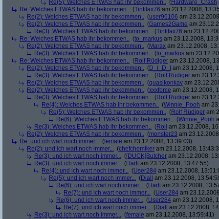
Re(5): Welches ETWAS hab ihr bekommen..
(
Hardware_Crash
Re: Welches ETWAS hab ihr bekommen..
(
Tintifax76
am 23.12.2008, 13:35
Re(2): Welches ETWAS hab ihr bekommen..
(
user96106
am 23.12.2008,
Re(2): Welches ETWAS hab ihr bekommen..
(
Games2Game
am 23.12.2
Re(3): Welches ETWAS hab ihr bekommen..
(
Tintifax76
am 23.12.200
Re: Welches ETWAS hab ihr bekommen..
(
to_markus
am 23.12.2008, 13:3
Re(2): Welches ETWAS hab ihr bekommen..
(
Marax
am 23.12.2008, 13:
Re(3): Welches ETWAS hab ihr bekommen..
(
to_markus
am 23.12.20
Re: Welches ETWAS hab ihr bekommen..
(
Rolf Rüdiger
am 23.12.2008, 13
Re(2): Welches ETWAS hab ihr bekommen..
(
D_I_D_I
am 23.12.2008, 1
Re(3): Welches ETWAS hab ihr bekommen..
(
Rolf Rüdiger
am 23.12.
Re(2): Welches ETWAS hab ihr bekommen..
(
quasikonkav
am 23.12.200
Re(2): Welches ETWAS hab ihr bekommen..
(
xxxforce
am 23.12.2008, 1
Re(3): Welches ETWAS hab ihr bekommen..
(
Rolf Rüdiger
am 23.12.
Re(4): Welches ETWAS hab ihr bekommen..
(
Winnie_Pooh
am 23.
Re(5): Welches ETWAS hab ihr bekommen..
(
Rolf Rüdiger
am 2
Re(6): Welches ETWAS hab ihr bekommen..
(
Winnie_Pooh
a
Re(3): Welches ETWAS hab ihr bekommen..
(
Roli
am 23.12.2008, 16
Re(2): Welches ETWAS hab ihr bekommen..
(
monster23
am 23.12.2008,
Re: und ich wart noch immer...
(
female
am 23.12.2008, 13:39:03)
Re(2): und ich wart noch immer...
(
chefchemiker
am 23.12.2008, 13:43:3
Re(3): und ich wart noch immer...
(
[DUCK]Butcher
am 23.12.2008, 13
Re(3): und ich wart noch immer...
(
Harti
am 23.12.2008, 13:47:55)
Re(4): und ich wart noch immer...
(
User284
am 23.12.2008, 13:51:
Re(5): und ich wart noch immer...
(
Diall
am 23.12.2008, 13:54:5
Re(6): und ich wart noch immer...
(
Harti
am 23.12.2008, 13:5
Re(7): und ich wart noch immer...
(
User284
am 23.12.2008
Re(6): und ich wart noch immer...
(
User284
am 23.12.2008, 1
Re(7): und ich wart noch immer...
(
Diall
am 23.12.2008, 14
Re(3): und ich wart noch immer...
(
female
am 23.12.2008, 13:59:41)