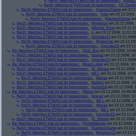
Re(9): Welches ETWAS hab ihr bekommen..
(
RoboC
Re(8): Welches ETWAS hab ihr bekommen..
(
JC-Dento
Re(3): Welches ETWAS hab ihr bekommen..
(
Games2Game
am 23.12
Re(4): Welches ETWAS hab ihr bekommen..
(
mko
am 23.12.2008, 
Re(5): Welches ETWAS hab ihr bekommen..
(
Games2Game
am 
Re(2): Welches ETWAS hab ihr bekommen..
(
Psylence
am 23.12.2008, 
Re(2): Welches ETWAS hab ihr bekommen..
(
Winnie_Pooh
am 23.12.20
Re(2): Welches ETWAS hab ihr bekommen..
(
j.
am 23.12.2008, 11:01:22
Re(2): Welches ETWAS hab ihr bekommen..
(
monster23
am 23.12.2008,
Re(3): Welches ETWAS hab ihr bekommen..
(
RoboCop
am 23.12.200
Re(4): Welches ETWAS hab ihr bekommen..
(
monster23
am 23.12.
Re: Welches ETWAS hab ihr bekommen..
(
Sick_Boy
am 23.12.2008, 10:46
Re(2): Welches ETWAS hab ihr bekommen..
(
playaz
am 23.12.2008, 10
Re(2): Welches ETWAS hab ihr bekommen..
(
monster23
am 23.12.2008,
Re: Welches ETWAS hab ihr bekommen..
(
Black Label
am 23.12.2008, 10:
Re(2): Welches ETWAS hab ihr bekommen..
(
X_Xtream
am 23.12.2008,
Re(2): Welches ETWAS hab ihr bekommen..
(
Mr L
am 23.12.2008, 10:4
Re(3): Welches ETWAS hab ihr bekommen..
(
Marax
am 23.12.2008, 
Re(2): Welches ETWAS hab ihr bekommen..
(
taNero
am 23.12.2008, 10
Re(2): Welches ETWAS hab ihr bekommen..
(
schop18
am 23.12.2008, 1
Re: Welches ETWAS hab ihr bekommen..
(
Marax
am 23.12.2008, 10:48:38
Re(2): Welches ETWAS hab ihr bekommen..
(
playaz
am 23.12.2008, 10
Re(3): Welches ETWAS hab ihr bekommen..
(
Mr L
am 23.12.2008, 10
Re(3): Welches ETWAS hab ihr bekommen..
(
Marax
am 23.12.2008, 
Re(4): Welches ETWAS hab ihr bekommen..
(
Mr L
am 23.12.2008,
Re(3): Welches ETWAS hab ihr bekommen..
(
monster23
am 23.12.20
Re(2): Welches ETWAS hab ihr bekommen..
(
X_Xtream
am 23.12.2008,
Re: Welches ETWAS hab ihr bekommen..
(
TheWikkinger
am 23.12.2008, 1
Re(2): Welches ETWAS hab ihr bekommen..
(
Games2Game
am 23.12.2
Re(3): Welches ETWAS hab ihr bekommen..
(
fossman23
am 23.12.20