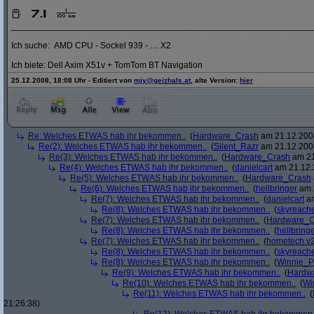
_____________________________________________________________
Ich suche: AMD CPU - Sockel 939 - .... X2
Ich biete: Dell Axim X51v + TomTom BT Navigation
25.12.2008, 18:08 Uhr - Editiert von
mjy@geizhals.at
, alte Version:
hier
Re: Welches ETWAS hab ihr bekommen..
(
Hardware_Crash
am 21.12.2008
Re(2): Welches ETWAS hab ihr bekommen..
(
Silent_Razr
am 21.12.2008
Re(3): Welches ETWAS hab ihr bekommen..
(
Hardware_Crash
am 21
Re(4): Welches ETWAS hab ihr bekommen..
(
danielcart
am 21.12.
Re(5): Welches ETWAS hab ihr bekommen..
(
Hardware_Crash
Re(6): Welches ETWAS hab ihr bekommen..
(
hellbringer
am 2
Re(7): Welches ETWAS hab ihr bekommen..
(
danielcart
am
Re(8): Welches ETWAS hab ihr bekommen..
(
skyreach
Re(7): Welches ETWAS hab ihr bekommen..
(
Hardware_C
Re(8): Welches ETWAS hab ihr bekommen..
(
hellbring
Re(7): Welches ETWAS hab ihr bekommen..
(
hometech.v2
Re(8): Welches ETWAS hab ihr bekommen..
(
skyreach
Re(8): Welches ETWAS hab ihr bekommen..
(
Winnie_
Re(9): Welches ETWAS hab ihr bekommen..
(
Hardw
Re(10): Welches ETWAS hab ihr bekommen..
(
Wi
Re(11): Welches ETWAS hab ihr bekommen..
(
21:26:38)