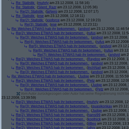
Re: Statistik:
(
muhrly
am 23.12.2008, 11:58:16)
Re: Statistik:
(
Silent_Razr
am 23.12.2008, 12:05:36)
Re(2): Statistik:
(
taNero
am 23.12.2008, 12:07:17)
Re: Statistik:
(
ese
am 23.12.2008, 12:18:11)
Re(2): Statistik:
(
xxxforce
am 23.12.2008, 12:19:23)
Re(3): Statistik:
(
ese
am 23.12.2008, 12:23:11)
Re: Welches ETWAS hab ihr bekommen..
(
andvol
am 23.12.2008, 11:46:5
Re(2): Welches ETWAS hab ihr bekommen..
(
rufus
am 23.12.2008, 11:5
Re(3): Welches ETWAS hab ihr bekommen..
(
andvol
am 23.12.2008, 
Re(4): Welches ETWAS hab ihr bekommen..
(
rufus
am 23.12.2008,
Re(5): Welches ETWAS hab ihr bekommen..
(
andvol
am 23.12.2
Re(6): Welches ETWAS hab ihr bekommen..
(
rufus
am 23.12.
Re(7): Welches ETWAS hab ihr bekommen..
(
andvol
am 23
Re(2): Welches ETWAS hab ihr bekommen..
(
Raydoo
am 23.12.2008, 1
Re(3): Welches ETWAS hab ihr bekommen..
(
andvol
am 23.12.2008, 
Re(2): Welches ETWAS hab ihr bekommen..
(
InchNail
am 23.12.2008, 1
Re(3): Welches ETWAS hab ihr bekommen..
(
andvol
am 23.12.2008, 
Re: Welches ETWAS hab ihr bekommen..
(
Judge
am 23.12.2008, 11:55:59
Re(2): Welches ETWAS hab ihr bekommen..
(
Petz
am 23.12.2008, 12:0
Re(3): Welches ETWAS hab ihr bekommen..
(
Judge
am 23.12.2008, 
Re(4): Welches ETWAS hab ihr bekommen..
(
Petz
am 23.12.2008,
Vom Autor zurückgezogen oder Autor hat seine Registrierung nicht bes
23.12.2008, 13:39:59)
Re(2): Welches ETWAS hab ihr bekommen..
(
muhrly
am 23.12.2008, 12
Re(3): Welches ETWAS hab ihr bekommen..
(
quasikonkav
am 23.12.
Re(3): Welches ETWAS hab ihr bekommen..
(
Judge
am 23.12.2008, 
Re(2): Welches ETWAS hab ihr bekommen..
(
hansi99
am 23.12.2008, 1
Re(2): Welches ETWAS hab ihr bekommen..
(
kopfnick
am 23.12.2008, 1
Re(2): Welches ETWAS hab ihr bekommen..
(
littleo
am 23.12.2008, 13:3
Re(2): Welches ETWAS hab ihr bekommen..
(
athis
am 23.12.2008, 14:2