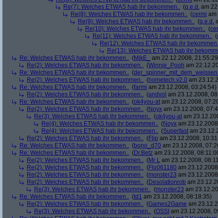
Re(7): Welches ETWAS hab ihr bekommen..
(
q.e.d.
am 22.
Re(8): Welches ETWAS hab ihr bekommen..
(
cermi
am 
Re(9): Welches ETWAS hab ihr bekommen..
(
q.e.d.
a
Re(10): Welches ETWAS hab ihr bekommen..
(
ce
Re(11): Welches ETWAS hab ihr bekommen..
(
Re(12): Welches ETWAS hab ihr bekommen.
Re(13): Welches ETWAS hab ihr bekomm
Re: Welches ETWAS hab ihr bekommen..
(
MikE_
am 22.12.2008, 21:55:29
Re(2): Welches ETWAS hab ihr bekommen..
(
Winnie_Pooh
am 22.12.20
Re: Welches ETWAS hab ihr bekommen..
(
der_spinner_mit_dem_weissen
Re(2): Welches ETWAS hab ihr bekommen..
(
hometech.v2.0
am 23.12.2
Re: Welches ETWAS hab ihr bekommen..
(
farmi
am 23.12.2008, 03:24:54)
Re(2): Welches ETWAS hab ihr bekommen..
(
andvol
am 23.12.2008, 08
Re: Welches ETWAS hab ihr bekommen..
(
ok4you-at
am 23.12.2008, 07:2
Re(2): Welches ETWAS hab ihr bekommen..
(
Noyx
am 23.12.2008, 07:4
Re(3): Welches ETWAS hab ihr bekommen..
(
ok4you-at
am 23.12.200
Re(4): Welches ETWAS hab ihr bekommen..
(
Noyx
am 23.12.2008,
Re(4): Welches ETWAS hab ihr bekommen..
(
Superfast
am 23.12.2
Re(2): Welches ETWAS hab ihr bekommen..
(
Flip
am 23.12.2008, 10:31
Re: Welches ETWAS hab ihr bekommen..
(
bono_d70
am 23.12.2008, 07:2
Re: Welches ETWAS hab ihr bekommen..
(
Dr.Betz
am 23.12.2008, 08:11:0
Re(2): Welches ETWAS hab ihr bekommen..
(
Mr L
am 23.12.2008, 08:11
Re(2): Welches ETWAS hab ihr bekommen..
(
Flo061180
am 23.12.2008,
Re(2): Welches ETWAS hab ihr bekommen..
(
monster23
am 23.12.2008,
Re(2): Welches ETWAS hab ihr bekommen..
(
Desolationrob
am 23.12.20
Re(3): Welches ETWAS hab ihr bekommen..
(
monster23
am 23.12.20
Re: Welches ETWAS hab ihr bekommen..
(
td1
am 23.12.2008, 08:18:35)
Re(2): Welches ETWAS hab ihr bekommen..
(
Games2Game
am 23.12.2
Re(3): Welches ETWAS hab ihr bekommen..
(
OSSI
am 23.12.2008, 0