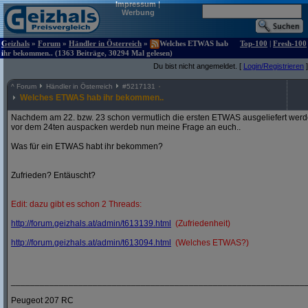
Impressum
|
Werbung
Geizhals
»
Forum
»
Händler in Österreich
»
Welches ETWAS hab
Top-100
|
Fresh-100
ihr bekommen.. (1363 Beiträge, 30294 Mal gelesen)
Du bist nicht angemeldet. [
Login/Registrieren
]
^
Forum
Händler in Österreich
#
5217131
Welches ETWAS hab ihr bekommen..
Nachdem am 22. bzw. 23 schon vermutlich die ersten ETWAS ausgeliefert werden
vor dem 24ten auspacken werdeb nun meine Frage an euch..
Was für ein ETWAS habt ihr bekommen?
Zufrieden? Entäuscht?
Edit: dazu gibt es schon 2 Threads:
http:/
/
forum.geizhals.at/
admin/
t613139.html
(Zufriedenheit)
http:/
/
forum.geizhals.at/
admin/
t613094.html
(Welches ETWAS?)
_____________________________________________________________
Peugeot 207 RC