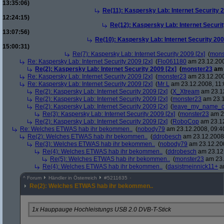
13:35:06)
Re(11): Kaspersky Lab: Internet Security 2
12:24:15)
Re(12): Kaspersky Lab: Internet Securit
13:07:56)
Re(10): Kaspersky Lab: Internet Security 200
15:00:31)
Re(7): Kaspersky Lab: Internet Security 2009 [2x]
(
mons
Re: Kaspersky Lab: Internet Security 2009 [2x]
(
Flo061180
am 23.12.200
Re(2): Kaspersky Lab: Internet Security 2009 [2x]
(
monster23
am 
Re: Kaspersky Lab: Internet Security 2009 [2x]
(
monster23
am 23.12.200
Re: Kaspersky Lab: Internet Security 2009 [2x]
(
Mr L
am 23.12.2008, 11:
Re(2): Kaspersky Lab: Internet Security 2009 [2x]
(
X_Xtream
am 23.12
Re(2): Kaspersky Lab: Internet Security 2009 [2x]
(
monster23
am 23.1
Re(2): Kaspersky Lab: Internet Security 2009 [2x]
(
leave_my_name_o
Re(3): Kaspersky Lab: Internet Security 2009 [2x]
(
monster23
am 23
Re(2): Kaspersky Lab: Internet Security 2009 [2x]
(
RoboCop
am 23.12
Re: Welches ETWAS hab ihr bekommen..
(
nobody79
am 23.12.2008, 09:4
Re(2): Welches ETWAS hab ihr bekommen..
(
ddrobesch
am 23.12.2008,
Re(3): Welches ETWAS hab ihr bekommen..
(
nobody79
am 23.12.200
Re(4): Welches ETWAS hab ihr bekommen..
(
ddrobesch
am 23.12.
Re(5): Welches ETWAS hab ihr bekommen..
(
monster23
am 23.
Re(4): Welches ETWAS hab ihr bekommen..
(
dasistmeinnick11+
am
^
Forum
Händler in Österreich
#
5211635
Re(2): Welches ETWAS hab ihr bekommen..
1x Hauppauge Hochleistungs USB 2.0 DVB-T-Stick