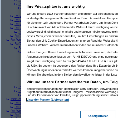
Re(3): Welches ETWAS hab ihr bekommen..
(
playaz
am 23.12.2008, 
Re(3): Welches ETWAS hab ihr bekommen..
(
monster23
am 23.12.20
Ihre Privatsphäre ist uns wichtig
Re(4): Welches ETWAS hab ihr bekommen..
(
bart99
am 23.12.2008
Re(5): Welches ETWAS hab ihr bekommen..
(
monster23
am 23.
Wir und unsere
1017
-Partner speichern und greifen auf personenbezo
Re(2): Welches ETWAS hab ihr bekommen..
(
female
am 23.12.2008, 09
eindeutige Kennungen auf Ihrem Gerät zu. Durch Auswahl von Akzeptier
Re(2): Welches ETWAS hab ihr bekommen..
(
User6465
am 23.12.2008,
für die unter „Wir und unsere Partner verarbeiten Daten, um Ihnen Dien
Re(2): Welches ETWAS hab ihr bekommen..
(
playaz
am 23.12.2008, 09
Durch Auswahl von Alle ablehnen oder Widerruf Ihrer Einwilligung werde
Re(2): Welches ETWAS hab ihr bekommen..
(
Ardjan
am 23.12.2008, 09
deaktiviert sind, sind manche Inhalte und Anzeigen möglicherweise nicht
Re(3): Welches ETWAS hab ihr bekommen..
(
monster23
am 23.12.20
Re(2): Welches ETWAS hab ihr bekommen..
(
User284
am 23.12.2008, 1
dieses Menü jederzeit wieder aufrufen, um Ihre Einstellungen zu ändern 
Re: Welches ETWAS hab ihr bekommen..
(
Diall
am 23.12.2008, 09:01:20)
Sie auf den Link Cookie-Einstellungen am unteren Rand der Webseite kli
Re(2): Welches ETWAS hab ihr bekommen..
(
ddrobesch
am 23.12.2008,
unseres Website. Weitere Informationen finden Sie in unserer Datensch
Re(3): Welches ETWAS hab ihr bekommen..
(
q.e.d.
am 23.12.2008, 0
Re(4): Welches ETWAS hab ihr bekommen..
(
Games2Game
am 23
Sofern Ihre getroffenen Einstellungen auch Anbieter umfassen, die Daten
Re(5): Welches ETWAS hab ihr bekommen..
(
ddrobesch
am 23.
Angemessenheitsbeschlusses gem Art 45 DSGVO und ohne geeignete G
Re(6): Welches ETWAS hab ihr bekommen..
(
q.e.d.
am 23.12
so gilt Ihre Einwilligung auch hierfür (Art 49 Abs 1 lit a DSGVO). Dies gi
Re(5): Welches ETWAS hab ihr bekommen..
(
q.e.d.
am 23.12.20
die USA. Es besteht insbesondere das Risiko, dass Ihre Daten durch B
Re(6): Welches ETWAS hab ihr bekommen..
(
Games2Game
Überwachungszwecken verarbeitet werden können, möglicherweise auc
Re(7): Welches ETWAS hab ihr bekommen..
(
q.e.d.
am 23.
können Sie abstellen, in dem Sie bei dem jeweiligen Anbieter in der Liste
Re(8): Welches ETWAS hab ihr bekommen..
(
Games2
Re(9): Welches ETWAS hab ihr bekommen..
(
q.e.d.
a
Wir und unsere Partner verarbeiten Daten, um Folg
Re(5): Welches ETWAS hab ihr bekommen..
(
monster23
am 23.
Re(3): Welches ETWAS hab ihr bekommen..
(
Diall
am 23.12.2008, 09
Endgeräteeigenschaften zur Identifikation aktiv abfragen. Verwendung 
Re(3): Welches ETWAS hab ihr bekommen..
(
Madler
am 23.12.2008, 
Zugriff auf Informationen auf einem Endgerät. Personalisierte Werbung
Re(4): Welches ETWAS hab ihr bekommen..
(
Games2Game
am 23
und der Performance von Inhalten, Zielgruppenforschung sowie Entwic
Mein etwas
(
Winnie_Pooh
am 23.12.2008, 09:12:01)
Liste der Partner (Lieferanten)
Re: Mein etwas
(
dizo
am 23.12.2008, 09:24:29)
Re: Mein etwas
(
q.e.d.
am 23.12.2008, 09:40:58)
Re: Welches ETWAS hab ihr bekommen..
(
Dimmu
am 23.12.2008, 09:12:1
Re(2): Welches ETWAS hab ihr bekommen..
(
Games2Game
am 23.12.2
Konfigurieren