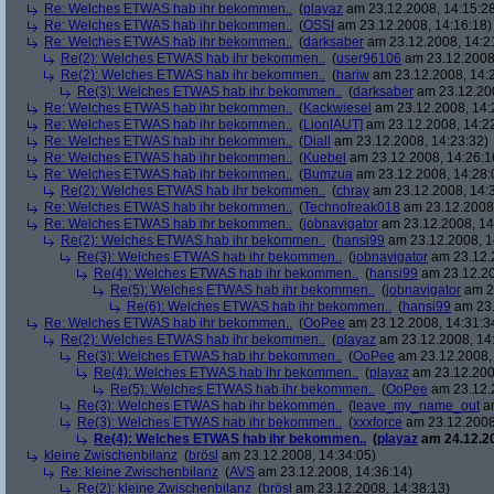
Re: Welches ETWAS hab ihr bekommen..
(
playaz
am 23.12.2008, 14:15:2
Re: Welches ETWAS hab ihr bekommen..
(
OSSI
am 23.12.2008, 14:16:18)
Re: Welches ETWAS hab ihr bekommen..
(
darksaber
am 23.12.2008, 14:2
Re(2): Welches ETWAS hab ihr bekommen..
(
user96106
am 23.12.2008,
Re(2): Welches ETWAS hab ihr bekommen..
(
hariw
am 23.12.2008, 14:
Re(3): Welches ETWAS hab ihr bekommen..
(
darksaber
am 23.12.200
Re: Welches ETWAS hab ihr bekommen..
(
Kackwiesel
am 23.12.2008, 14:
Re: Welches ETWAS hab ihr bekommen..
(
Lion[AUT]
am 23.12.2008, 14:2
Re: Welches ETWAS hab ihr bekommen..
(
Diall
am 23.12.2008, 14:23:32)
Re: Welches ETWAS hab ihr bekommen..
(
Kuebel
am 23.12.2008, 14:26:1
Re: Welches ETWAS hab ihr bekommen..
(
Bumzua
am 23.12.2008, 14:28:
Re(2): Welches ETWAS hab ihr bekommen..
(
chray
am 23.12.2008, 14:
Re: Welches ETWAS hab ihr bekommen..
(
Technofreak018
am 23.12.2008,
Re: Welches ETWAS hab ihr bekommen..
(
jobnavigator
am 23.12.2008, 14
Re(2): Welches ETWAS hab ihr bekommen..
(
hansi99
am 23.12.2008, 1
Re(3): Welches ETWAS hab ihr bekommen..
(
jobnavigator
am 23.12.2
Re(4): Welches ETWAS hab ihr bekommen..
(
hansi99
am 23.12.20
Re(5): Welches ETWAS hab ihr bekommen..
(
jobnavigator
am 23
Re(6): Welches ETWAS hab ihr bekommen..
(
hansi99
am 23.
Re: Welches ETWAS hab ihr bekommen..
(
OoPee
am 23.12.2008, 14:31:3
Re(2): Welches ETWAS hab ihr bekommen..
(
playaz
am 23.12.2008, 14
Re(3): Welches ETWAS hab ihr bekommen..
(
OoPee
am 23.12.2008, 
Re(4): Welches ETWAS hab ihr bekommen..
(
playaz
am 23.12.200
Re(5): Welches ETWAS hab ihr bekommen..
(
OoPee
am 23.12.2
Re(3): Welches ETWAS hab ihr bekommen..
(
leave_my_name_out
am
Re(3): Welches ETWAS hab ihr bekommen..
(
xxxforce
am 23.12.2008
Re(4): Welches ETWAS hab ihr bekommen..
(
playaz
am 24.12.20
kleine Zwischenbilanz
(
brösl
am 23.12.2008, 14:34:05)
Re: kleine Zwischenbilanz
(
AVS
am 23.12.2008, 14:36:14)
Re(2): kleine Zwischenbilanz
(
brösl
am 23.12.2008, 14:38:13)