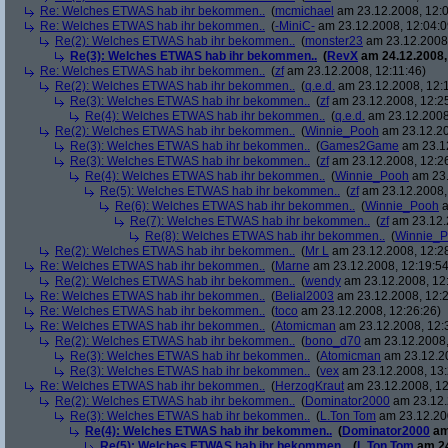
Re: Welches ETWAS hab ihr bekommen..
(
mcmichael
am 23.12.2008, 12:0
Re: Welches ETWAS hab ihr bekommen..
(
-MiniC-
am 23.12.2008, 12:04:0
Re(2): Welches ETWAS hab ihr bekommen..
(
monster23
am 23.12.2008,
Re(3): Welches ETWAS hab ihr bekommen..
(
RevX
am 24.12.2008,
Re: Welches ETWAS hab ihr bekommen..
(
zf
am 23.12.2008, 12:11:46)
Re(2): Welches ETWAS hab ihr bekommen..
(
q.e.d.
am 23.12.2008, 12:
Re(3): Welches ETWAS hab ihr bekommen..
(
zf
am 23.12.2008, 12:2
Re(4): Welches ETWAS hab ihr bekommen..
(
q.e.d.
am 23.12.2008,
Re(2): Welches ETWAS hab ihr bekommen..
(
Winnie_Pooh
am 23.12.20
Re(3): Welches ETWAS hab ihr bekommen..
(
Games2Game
am 23.12
Re(3): Welches ETWAS hab ihr bekommen..
(
zf
am 23.12.2008, 12:2
Re(4): Welches ETWAS hab ihr bekommen..
(
Winnie_Pooh
am 23.
Re(5): Welches ETWAS hab ihr bekommen..
(
zf
am 23.12.2008,
Re(6): Welches ETWAS hab ihr bekommen..
(
Winnie_Pooh
a
Re(7): Welches ETWAS hab ihr bekommen..
(
zf
am 23.12.
Re(8): Welches ETWAS hab ihr bekommen..
(
Winnie_
Re(2): Welches ETWAS hab ihr bekommen..
(
Mr L
am 23.12.2008, 12:2
Re: Welches ETWAS hab ihr bekommen..
(
Marne
am 23.12.2008, 12:19:54
Re(2): Welches ETWAS hab ihr bekommen..
(
wendy
am 23.12.2008, 12
Re: Welches ETWAS hab ihr bekommen..
(
Belial2003
am 23.12.2008, 12:2
Re: Welches ETWAS hab ihr bekommen..
(
toco
am 23.12.2008, 12:26:26)
Re: Welches ETWAS hab ihr bekommen..
(
Atomicman
am 23.12.2008, 12:
Re(2): Welches ETWAS hab ihr bekommen..
(
bono_d70
am 23.12.2008,
Re(3): Welches ETWAS hab ihr bekommen..
(
Atomicman
am 23.12.20
Re(3): Welches ETWAS hab ihr bekommen..
(
vex
am 23.12.2008, 13:
Re: Welches ETWAS hab ihr bekommen..
(
HerzogKraut
am 23.12.2008, 12
Re(2): Welches ETWAS hab ihr bekommen..
(
Dominator2000
am 23.12.
Re(3): Welches ETWAS hab ihr bekommen..
(
L.Ton Tom
am 23.12.200
Re(4): Welches ETWAS hab ihr bekommen..
(
Dominator2000
am
Re(5): Welches ETWAS hab ihr bekommen..
(
L.Ton Tom
am 24