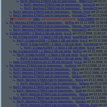
Re(4): Welches ETWAS hab ihr bekommen..
(
Mikey123
am 23.12.2
Re(5): Welches ETWAS hab ihr bekommen..
(
schop18
am 23.12
Re(5): Welches ETWAS hab ihr bekommen..
(
monster23
am 23.
Re(2): Welches ETWAS hab ihr bekommen..
(
Winnie_Pooh
am 23.12.20
Re(2): Welches ETWAS hab ihr bekommen..
(
monster23
am 23.12.2008,
PLONKED von
mtths
: auf userwunsch geloescht
(
User128884
am 23.12
Re: Welches ETWAS hab ihr bekommen..
(
MJFox
am 23.12.2008, 11:36:54
Re(2): Welches ETWAS hab ihr bekommen..
(
Winnie_Pooh
am 23.12.20
Re(2): Welches ETWAS hab ihr bekommen..
(
monster23
am 23.12.2008,
G Data Av2009 + 2 Stück 2 GB usb sticks
(
q.e.d.
am 23.12.2008, 11:40:12)
Re: G Data Av2009 + 2 Stück 2 GB usb sticks
(
user96106
am 23.12.2008
Re(2): G Data Av2009 + 2 Stück 2 GB usb sticks
(
q.e.d.
am 23.12.2008
Re(3): G Data Av2009 + 2 Stück 2 GB usb sticks
(
user96106
am 23.
Re(4): G Data Av2009 + 2 Stück 2 GB usb sticks
(
q.e.d.
am 23.12
Re: G Data Av2009 + 2 Stück 2 GB usb sticks
(
MJFox
am 23.12.2008, 11
Re(2): G Data Av2009 + 2 Stück 2 GB usb sticks
(
q.e.d.
am 23.12.2008
Re(3): G Data Av2009 + 2 Stück 2 GB usb sticks
(
Mr L
am 23.12.20
biete G DATA AntiVirus um 21,99 inkl Versand!
(
q.e.d.
am 23.12.2008, 12
Re: Welches ETWAS hab ihr bekommen..
(
xxxforce
am 23.12.2008, 11:41:
Re(2): Welches ETWAS hab ihr bekommen..
(
Noyx
am 23.12.2008, 11:4
Re(2): Welches ETWAS hab ihr bekommen..
(
Mr L
am 23.12.2008, 11:44
Re(2): Welches ETWAS hab ihr bekommen..
(
taNero
am 23.12.2008, 11
Re(3): Welches ETWAS hab ihr bekommen..
(
Noyx
am 23.12.2008, 1
Re(4): Welches ETWAS hab ihr bekommen..
(
taNero
am 23.12.200
Re(2): Welches ETWAS hab ihr bekommen..
(
Marax
am 23.12.2008, 11:
Re(3): Welches ETWAS hab ihr bekommen..
(
Gott
am 23.12.2008, 11
Re(4): Welches ETWAS hab ihr bekommen..
(
Marax
am 23.12.2008
Re(2): Welches ETWAS hab ihr bekommen..
(
w114/115
am 23.12.2008, 
Re(3): Welches ETWAS hab ihr bekommen..
(
ducduc
am 23.12.2008,
Re(4): Welches ETWAS hab ihr bekommen..
(
Winnie_Pooh
am 23.