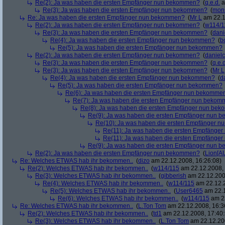
Re(2): Ja was haben die ersten Empfänger nun bekommen?
(
q.e.d.
a
Re(3): Ja was haben die ersten Empfänger nun bekommen?
(
mon
Re: Ja was haben die ersten Empfänger nun bekommen?
(
Mr L
am 22.1
Re(2): Ja was haben die ersten Empfänger nun bekommen?
(
w114/1
Re(3): Ja was haben die ersten Empfänger nun bekommen?
(
dani
Re(4): Ja was haben die ersten Empfänger nun bekommen?
(
b
Re(5): Ja was haben die ersten Empfänger nun bekommen?
Re(2): Ja was haben die ersten Empfänger nun bekommen?
(
danielc
Re(3): Ja was haben die ersten Empfänger nun bekommen?
(
q.e.d
Re(3): Ja was haben die ersten Empfänger nun bekommen?
(
Mr L
Re(4): Ja was haben die ersten Empfänger nun bekommen?
(
d
Re(5): Ja was haben die ersten Empfänger nun bekommen?
Re(6): Ja was haben die ersten Empfänger nun bekomme
Re(7): Ja was haben die ersten Empfänger nun beko
Re(8): Ja was haben die ersten Empfänger nun be
Re(9): Ja was haben die ersten Empfänger nun
Re(10): Ja was haben die ersten Empfänger 
Re(11): Ja was haben die ersten Empfänge
Re(11): Ja was haben die ersten Empfänge
Re(9): Ja was haben die ersten Empfänger nun
Re(2): Ja was haben die ersten Empfänger nun bekommen?
(
Lion[A
Re: Welches ETWAS hab ihr bekommen..
(
dizo
am 22.12.2008, 16:26:08)
Re(2): Welches ETWAS hab ihr bekommen..
(
w114/115
am 22.12.2008, 
Re(3): Welches ETWAS hab ihr bekommen..
(
gibberish
am 22.12.200
Re(4): Welches ETWAS hab ihr bekommen..
(
w114/115
am 22.12.2
Re(5): Welches ETWAS hab ihr bekommen..
(
User6465
am 22.1
Re(6): Welches ETWAS hab ihr bekommen..
(
w114/115
am 22
Re: Welches ETWAS hab ihr bekommen..
(
L.Ton Tom
am 22.12.2008, 16:3
Re(2): Welches ETWAS hab ihr bekommen..
(
td1
am 22.12.2008, 17:40:
Re(3): Welches ETWAS hab ihr bekommen..
(
L.Ton Tom
am 22.12.200