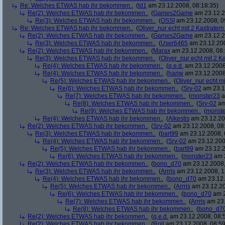
Re: Welches ETWAS hab ihr bekommen..
(
td1
am 23.12.2008, 08:18:35)
Re(2): Welches ETWAS hab ihr bekommen..
(
Games2Game
am 23.12.2
Re(3): Welches ETWAS hab ihr bekommen..
(
OSSI
am 23.12.2008, 0
Re: Welches ETWAS hab ihr bekommen..
(
Oliver_nur echt mit 2 Kastratern
Re(2): Welches ETWAS hab ihr bekommen..
(
Games2Game
am 23.12.2
Re(3): Welches ETWAS hab ihr bekommen..
(
User6465
am 23.12.200
Re(2): Welches ETWAS hab ihr bekommen..
(
Marax
am 23.12.2008, 08:
Re(3): Welches ETWAS hab ihr bekommen..
(
Oliver_nur echt mit 2 K
Re(4): Welches ETWAS hab ihr bekommen..
(
q.e.d.
am 23.12.2008
Re(4): Welches ETWAS hab ihr bekommen..
(
hariw
am 23.12.2008
Re(5): Welches ETWAS hab ihr bekommen..
(
Oliver_nur echt mi
Re(6): Welches ETWAS hab ihr bekommen..
(
Srv-02
am 23.1
Re(7): Welches ETWAS hab ihr bekommen..
(
monster23
a
Re(8): Welches ETWAS hab ihr bekommen..
(
Srv-02
am
Re(9): Welches ETWAS hab ihr bekommen..
(
monst
Re(4): Welches ETWAS hab ihr bekommen..
(
Alkestis
am 23.12.20
Re(2): Welches ETWAS hab ihr bekommen..
(
Srv-02
am 23.12.2008, 08
Re(3): Welches ETWAS hab ihr bekommen..
(
bart99
am 23.12.2008, 
Re(4): Welches ETWAS hab ihr bekommen..
(
Srv-02
am 23.12.200
Re(5): Welches ETWAS hab ihr bekommen..
(
bart99
am 23.12.2
Re(6): Welches ETWAS hab ihr bekommen..
(
monster23
am 2
Re(2): Welches ETWAS hab ihr bekommen..
(
bono_d70
am 23.12.2008,
Re(3): Welches ETWAS hab ihr bekommen..
(
Arrris
am 23.12.2008, 1
Re(4): Welches ETWAS hab ihr bekommen..
(
bono_d70
am 23.12.
Re(5): Welches ETWAS hab ihr bekommen..
(
Arrris
am 23.12.20
Re(6): Welches ETWAS hab ihr bekommen..
(
bono_d70
am 2
Re(7): Welches ETWAS hab ihr bekommen..
(
Arrris
am 23.
Re(8): Welches ETWAS hab ihr bekommen..
(
bono_d7
Re(2): Welches ETWAS hab ihr bekommen..
(
q.e.d.
am 23.12.2008, 08:
Re(2): Welches ETWAS hab ihr bekommen..
(
Roli
am 23.12.2008, 08:59