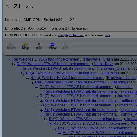
_____________________________________________________________
Ich suche: AMD CPU - Sockel 939 - .... X2
Ich biete: Dell Axim X51v + TomTom BT Navigation
25.12.2008, 18:08 Uhr - Editiert von
mjy@geizhals.at
, alte Version:
hier
Re: Welches ETWAS hab ihr bekommen..
(
Hardware_Crash
am 21.12.2008
Re(2): Welches ETWAS hab ihr bekommen..
(
Silent_Razr
am 21.12.2008
Re(3): Welches ETWAS hab ihr bekommen..
(
Hardware_Crash
am 21
Re(4): Welches ETWAS hab ihr bekommen..
(
danielcart
am 21.12.
Re(5): Welches ETWAS hab ihr bekommen..
(
Hardware_Crash
Re(6): Welches ETWAS hab ihr bekommen..
(
hellbringer
am 2
Re(7): Welches ETWAS hab ihr bekommen..
(
danielcart
am
Re(8): Welches ETWAS hab ihr bekommen..
(
skyreach
Re(7): Welches ETWAS hab ihr bekommen..
(
Hardware_C
Re(8): Welches ETWAS hab ihr bekommen..
(
hellbring
Re(7): Welches ETWAS hab ihr bekommen..
(
hometech.v2
Re(8): Welches ETWAS hab ihr bekommen..
(
skyreach
Re(8): Welches ETWAS hab ihr bekommen..
(
Winnie_
Re(9): Welches ETWAS hab ihr bekommen..
(
Hardw
Re(10): Welches ETWAS hab ihr bekommen..
(
Wi
Re(11): Welches ETWAS hab ihr bekommen..
(
Re(12): Welches ETWAS hab ihr bekommen.