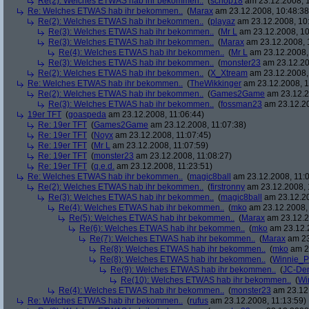
Re(2): Welches ETWAS hab ihr bekommen..
(
schop18
am 23.12.2008, 1
Re: Welches ETWAS hab ihr bekommen..
(
Marax
am 23.12.2008, 10:48:38
Re(2): Welches ETWAS hab ihr bekommen..
(
playaz
am 23.12.2008, 10
Re(3): Welches ETWAS hab ihr bekommen..
(
Mr L
am 23.12.2008, 10
Re(3): Welches ETWAS hab ihr bekommen..
(
Marax
am 23.12.2008, 
Re(4): Welches ETWAS hab ihr bekommen..
(
Mr L
am 23.12.2008,
Re(3): Welches ETWAS hab ihr bekommen..
(
monster23
am 23.12.20
Re(2): Welches ETWAS hab ihr bekommen..
(
X_Xtream
am 23.12.2008,
Re: Welches ETWAS hab ihr bekommen..
(
TheWikkinger
am 23.12.2008, 1
Re(2): Welches ETWAS hab ihr bekommen..
(
Games2Game
am 23.12.2
Re(3): Welches ETWAS hab ihr bekommen..
(
fossman23
am 23.12.20
19er TFT
(
goaspeda
am 23.12.2008, 11:06:44)
Re: 19er TFT
(
Games2Game
am 23.12.2008, 11:07:38)
Re: 19er TFT
(
Noyx
am 23.12.2008, 11:07:45)
Re: 19er TFT
(
Mr L
am 23.12.2008, 11:07:59)
Re: 19er TFT
(
monster23
am 23.12.2008, 11:08:27)
Re: 19er TFT
(
q.e.d.
am 23.12.2008, 11:23:51)
Re: Welches ETWAS hab ihr bekommen..
(
magic8ball
am 23.12.2008, 11:0
Re(2): Welches ETWAS hab ihr bekommen..
(
firstronny
am 23.12.2008, 
Re(3): Welches ETWAS hab ihr bekommen..
(
magic8ball
am 23.12.20
Re(4): Welches ETWAS hab ihr bekommen..
(
mko
am 23.12.2008, 
Re(5): Welches ETWAS hab ihr bekommen..
(
Marax
am 23.12.2
Re(6): Welches ETWAS hab ihr bekommen..
(
mko
am 23.12.2
Re(7): Welches ETWAS hab ihr bekommen..
(
Marax
am 23
Re(8): Welches ETWAS hab ihr bekommen..
(
mko
am 23
Re(8): Welches ETWAS hab ihr bekommen..
(
Winnie_
Re(9): Welches ETWAS hab ihr bekommen..
(
JC-De
Re(10): Welches ETWAS hab ihr bekommen..
(
Wi
Re(4): Welches ETWAS hab ihr bekommen..
(
monster23
am 23.12.
Re: Welches ETWAS hab ihr bekommen..
(
rufus
am 23.12.2008, 11:13:59)