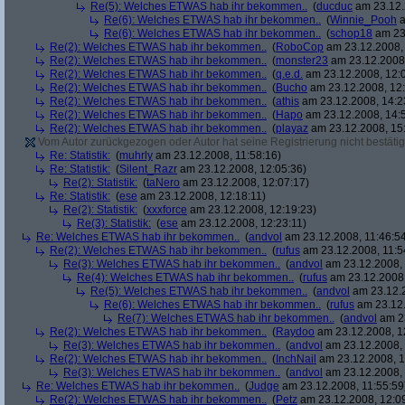
Re(5): Welches ETWAS hab ihr bekommen..
(
ducduc
am 23.12.
Re(6): Welches ETWAS hab ihr bekommen..
(
Winnie_Pooh
a
Re(6): Welches ETWAS hab ihr bekommen..
(
schop18
am 23.
Re(2): Welches ETWAS hab ihr bekommen..
(
RoboCop
am 23.12.2008, 
Re(2): Welches ETWAS hab ihr bekommen..
(
monster23
am 23.12.2008,
Re(2): Welches ETWAS hab ihr bekommen..
(
q.e.d.
am 23.12.2008, 12:
Re(2): Welches ETWAS hab ihr bekommen..
(
Bucho
am 23.12.2008, 12:
Re(2): Welches ETWAS hab ihr bekommen..
(
athis
am 23.12.2008, 14:2
Re(2): Welches ETWAS hab ihr bekommen..
(
Hapo
am 23.12.2008, 14:
Re(2): Welches ETWAS hab ihr bekommen..
(
playaz
am 23.12.2008, 15
Vom Autor zurückgezogen oder Autor hat seine Registrierung nicht bestätig
Re: Statistik:
(
muhrly
am 23.12.2008, 11:58:16)
Re: Statistik:
(
Silent_Razr
am 23.12.2008, 12:05:36)
Re(2): Statistik:
(
taNero
am 23.12.2008, 12:07:17)
Re: Statistik:
(
ese
am 23.12.2008, 12:18:11)
Re(2): Statistik:
(
xxxforce
am 23.12.2008, 12:19:23)
Re(3): Statistik:
(
ese
am 23.12.2008, 12:23:11)
Re: Welches ETWAS hab ihr bekommen..
(
andvol
am 23.12.2008, 11:46:5
Re(2): Welches ETWAS hab ihr bekommen..
(
rufus
am 23.12.2008, 11:5
Re(3): Welches ETWAS hab ihr bekommen..
(
andvol
am 23.12.2008, 
Re(4): Welches ETWAS hab ihr bekommen..
(
rufus
am 23.12.2008,
Re(5): Welches ETWAS hab ihr bekommen..
(
andvol
am 23.12.2
Re(6): Welches ETWAS hab ihr bekommen..
(
rufus
am 23.12.
Re(7): Welches ETWAS hab ihr bekommen..
(
andvol
am 23
Re(2): Welches ETWAS hab ihr bekommen..
(
Raydoo
am 23.12.2008, 1
Re(3): Welches ETWAS hab ihr bekommen..
(
andvol
am 23.12.2008, 
Re(2): Welches ETWAS hab ihr bekommen..
(
InchNail
am 23.12.2008, 1
Re(3): Welches ETWAS hab ihr bekommen..
(
andvol
am 23.12.2008, 
Re: Welches ETWAS hab ihr bekommen..
(
Judge
am 23.12.2008, 11:55:59
Re(2): Welches ETWAS hab ihr bekommen..
(
Petz
am 23.12.2008, 12:0