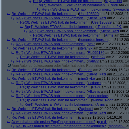
Re(6): Welches ETWAS hab ihr bekommen..
(
skyreacher
am 
Re(7): Welches ETWAS hab ihr bekommen..
(
RevX
am 21.
Re(8): Welches ETWAS hab ihr bekommen..
(
skyreach
Re: Welches ETWAS hab ihr bekommen..
(
User195329
am 21.12.2008, 11
Re(2): Welches ETWAS hab ihr bekommen..
(
Silent_Razr
am 21.12.2008
Re(3): Welches ETWAS hab ihr bekommen..
(
User195329
am 21.12.2
Re(4): Welches ETWAS hab ihr bekommen..
(
-Transformer2K-
am 2
Re(5): Welches ETWAS hab ihr bekommen..
(
Silent_Razr
am 21
Re(6): Welches ETWAS hab ihr bekommen..
(
Arrris
am 22.12.
Re: Welches ETWAS hab ihr bekommen..
(
homerdersimpson
am 21.12.200
Re(2): Welches ETWAS hab ihr bekommen..
(
athis
am 21.12.2008, 14:5
Re: Welches ETWAS hab ihr bekommen..
(
stefan2k
am 21.12.2008, 13:54:
Re(2): Welches ETWAS hab ihr bekommen..
(
Flo061180
am 21.12.2008,
Re(3): Welches ETWAS hab ihr bekommen..
(
stefan2k
am 21.12.2008
Re(2): Welches ETWAS hab ihr bekommen..
(
Kalif22
am 21.12.2008, 14
Vom Autor zurückgezogen oder Autor hat seine Registrierung nicht bestätig
Re: Welches ETWAS hab ihr bekommen..
(
Burnsen
am 21.12.2008, 15:24:
Re(2): Welches ETWAS hab ihr bekommen..
(
Silent_Razr
am 21.12.2008
Re: Welches ETWAS hab ihr bekommen..
(
ninoStyLe
am 21.12.2008, 15:5
Re(2): Welches ETWAS hab ihr bekommen..
(
xxxforce
am 21.12.2008, 1
Re(3): Welches ETWAS hab ihr bekommen..
(
RevX
am 21.12.2008, 1
Re(2): Welches ETWAS hab ihr bekommen..
(
Alkestis
am 21.12.2008, 1
Re(2): Welches ETWAS hab ihr bekommen..
(
quasikonkav
am 21.12.200
Re(3): Welches ETWAS hab ihr bekommen..
(
Winnie_Pooh
am 21.12.
Re(4): Welches ETWAS hab ihr bekommen..
(
Arrris
am 22.12.2008,
Re: Welches ETWAS hab ihr bekommen..
(
Zaphod1
am 21.12.2008, 20:10
Re(2): Welches ETWAS hab ihr bekommen..
(
Silent_Razr
am 21.12.2008
Re: Welches ETWAS hab ihr bekommen..
(
j.
am 22.12.2008, 14:19:16)
Ja was haben die ersten Empfänger nun bekommen?
(
q.e.d.
am 22.12.200
Re: Ja was haben die ersten Empfänger nun bekommen?
(
monster23
am