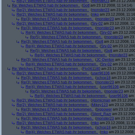
Re(2): Welches ETWAS hab ihr bekommen..
(
monster23
am 23.12.2008,
Re: Welches ETWAS hab ihr bekommen..
(
Gott
am 23.12.2008, 11:14:14)
Re(2): Welches ETWAS hab ihr bekommen..
(
monster23
am 23.12.2008,
Re(2): Welches ETWAS hab ihr bekommen..
(
mko
am 23.12.2008, 11:16
Re(3): Welches ETWAS hab ihr bekommen..
(
monster23
am 23.12.20
Re(2): Welches ETWAS hab ihr bekommen..
(
Srv-02
am 23.12.2008, 11:
Re(3): Welches ETWAS hab ihr bekommen..
(
monster23
am 23.12.20
Re(4): Welches ETWAS hab ihr bekommen..
(
Srv-02
am 23.12.2008
Re(5): Welches ETWAS hab ihr bekommen..
(
monster23
am 23.
Re(3): Welches ETWAS hab ihr bekommen..
(
Gott
am 23.12.2008, 11
Re(4): Welches ETWAS hab ihr bekommen..
(
Srv-02
am 23.12.2008
Re(5): Welches ETWAS hab ihr bekommen..
(
Gott
am 23.12.200
Re(6): Welches ETWAS hab ihr bekommen..
(
monster23
am 2
Re(3): Welches ETWAS hab ihr bekommen..
(
JC-Denton
am 23.12.20
Re(4): Welches ETWAS hab ihr bekommen..
(
Srv-02
am 23.12.2008
Re: Welches ETWAS hab ihr bekommen..
(
Flo061180
am 23.12.2008, 11:2
Re(2): Welches ETWAS hab ihr bekommen..
(
user96106
am 23.12.2008,
Re(3): Welches ETWAS hab ihr bekommen..
(
schop18
am 23.12.2008
Re(3): Welches ETWAS hab ihr bekommen..
(
monster23
am 23.12.20
Re(4): Welches ETWAS hab ihr bekommen..
(
user96106
am 23.12.
Re(5): Welches ETWAS hab ihr bekommen..
(
monster23
am 23.
Re(6): Welches ETWAS hab ihr bekommen..
(
user96106
am 2
Re(2): Welches ETWAS hab ihr bekommen..
(
Atomicman
am 23.12.2008
Re(2): Welches ETWAS hab ihr bekommen..
(
Mikey123
am 23.12.2008, 
Re(3): Welches ETWAS hab ihr bekommen..
(
bigpower
am 23.12.200
Re(2): Welches ETWAS hab ihr bekommen..
(
Silent_Razr
am 23.12.2008
Re(3): Welches ETWAS hab ihr bekommen..
(
monster23
am 23.12.20
Re(2): Welches ETWAS hab ihr bekommen..
(
mko
am 23.12.2008, 11:31
Re(3): Welches ETWAS hab ihr bekommen..
(
schop18
am 23.12.2008
Re(4): Welches ETWAS hab ihr bekommen..
(
mko
am 23.12.2008, 