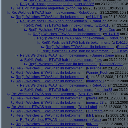
Re(2): DPD hat gerade angerufen
(
user182285
am 23.12.2008, 10:4
Re: DPD hat gerade angerufen
(
RoboCop
am 23.12.2008, 10:40:21)
Re: Welches ETWAS hab ihr bekommen..
(
RoboCop
am 23.12.2008, 10:31
Re(2): Welches ETWAS hab ihr bekommen..
(
w114/115
am 23.12.2008, 
Re(3): Welches ETWAS hab ihr bekommen..
(
RoboCop
am 23.12.200
Re(4): Welches ETWAS hab ihr bekommen..
(
w114/115
am 23.12.2
Re(5): Welches ETWAS hab ihr bekommen..
(
RoboCop
am 23.1
Re(6): Welches ETWAS hab ihr bekommen..
(
w114/115
am 23
Re(7): Welches ETWAS hab ihr bekommen..
(
RoboCop
am
Re(8): Welches ETWAS hab ihr bekommen..
(
w114/115
Re(9): Welches ETWAS hab ihr bekommen..
(
RoboC
Re(8): Welches ETWAS hab ihr bekommen..
(
JC-Dento
Re(3): Welches ETWAS hab ihr bekommen..
(
Games2Game
am 23.12
Re(4): Welches ETWAS hab ihr bekommen..
(
mko
am 23.12.2008, 
Re(5): Welches ETWAS hab ihr bekommen..
(
Games2Game
am 
Re(2): Welches ETWAS hab ihr bekommen..
(
Psylence
am 23.12.2008, 
Re(2): Welches ETWAS hab ihr bekommen..
(
Winnie_Pooh
am 23.12.20
Re(2): Welches ETWAS hab ihr bekommen..
(
j.
am 23.12.2008, 11:01:22
Re(2): Welches ETWAS hab ihr bekommen..
(
monster23
am 23.12.2008,
Re(3): Welches ETWAS hab ihr bekommen..
(
RoboCop
am 23.12.200
Re(4): Welches ETWAS hab ihr bekommen..
(
monster23
am 23.12.
Re: Welches ETWAS hab ihr bekommen..
(
Sick_Boy
am 23.12.2008, 10:46
Re(2): Welches ETWAS hab ihr bekommen..
(
playaz
am 23.12.2008, 10
Re(2): Welches ETWAS hab ihr bekommen..
(
monster23
am 23.12.2008,
Re: Welches ETWAS hab ihr bekommen..
(
Black Label
am 23.12.2008, 10:
Re(2): Welches ETWAS hab ihr bekommen..
(
X_Xtream
am 23.12.2008,
Re(2): Welches ETWAS hab ihr bekommen..
(
Mr L
am 23.12.2008, 10:4
Re(3): Welches ETWAS hab ihr bekommen..
(
Marax
am 23.12.2008, 
Re(2): Welches ETWAS hab ihr bekommen..
(
taNero
am 23.12.2008, 10