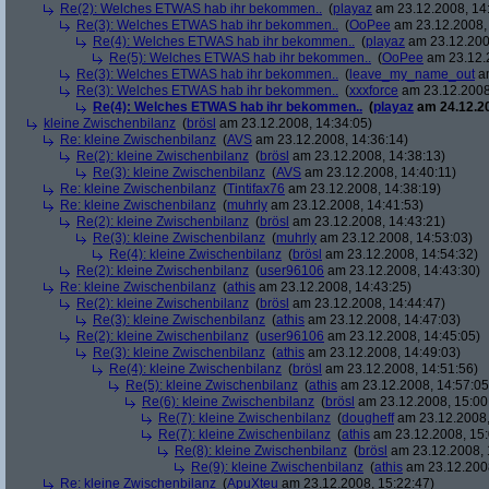
Re(2): Welches ETWAS hab ihr bekommen..
(
playaz
am 23.12.2008, 14
Re(3): Welches ETWAS hab ihr bekommen..
(
OoPee
am 23.12.2008, 
Re(4): Welches ETWAS hab ihr bekommen..
(
playaz
am 23.12.200
Re(5): Welches ETWAS hab ihr bekommen..
(
OoPee
am 23.12.2
Re(3): Welches ETWAS hab ihr bekommen..
(
leave_my_name_out
am
Re(3): Welches ETWAS hab ihr bekommen..
(
xxxforce
am 23.12.2008
Re(4): Welches ETWAS hab ihr bekommen..
(
playaz
am 24.12.20
kleine Zwischenbilanz
(
brösl
am 23.12.2008, 14:34:05)
Re: kleine Zwischenbilanz
(
AVS
am 23.12.2008, 14:36:14)
Re(2): kleine Zwischenbilanz
(
brösl
am 23.12.2008, 14:38:13)
Re(3): kleine Zwischenbilanz
(
AVS
am 23.12.2008, 14:40:11)
Re: kleine Zwischenbilanz
(
Tintifax76
am 23.12.2008, 14:38:19)
Re: kleine Zwischenbilanz
(
muhrly
am 23.12.2008, 14:41:53)
Re(2): kleine Zwischenbilanz
(
brösl
am 23.12.2008, 14:43:21)
Re(3): kleine Zwischenbilanz
(
muhrly
am 23.12.2008, 14:53:03)
Re(4): kleine Zwischenbilanz
(
brösl
am 23.12.2008, 14:54:32)
Re(2): kleine Zwischenbilanz
(
user96106
am 23.12.2008, 14:43:30)
Re: kleine Zwischenbilanz
(
athis
am 23.12.2008, 14:43:25)
Re(2): kleine Zwischenbilanz
(
brösl
am 23.12.2008, 14:44:47)
Re(3): kleine Zwischenbilanz
(
athis
am 23.12.2008, 14:47:03)
Re(2): kleine Zwischenbilanz
(
user96106
am 23.12.2008, 14:45:05)
Re(3): kleine Zwischenbilanz
(
athis
am 23.12.2008, 14:49:03)
Re(4): kleine Zwischenbilanz
(
brösl
am 23.12.2008, 14:51:56)
Re(5): kleine Zwischenbilanz
(
athis
am 23.12.2008, 14:57:05
Re(6): kleine Zwischenbilanz
(
brösl
am 23.12.2008, 15:00
Re(7): kleine Zwischenbilanz
(
dougheff
am 23.12.2008,
Re(7): kleine Zwischenbilanz
(
athis
am 23.12.2008, 15:
Re(8): kleine Zwischenbilanz
(
brösl
am 23.12.2008, 
Re(9): kleine Zwischenbilanz
(
athis
am 23.12.2008
Re: kleine Zwischenbilanz
(
ApuXteu
am 23.12.2008, 15:22:47)