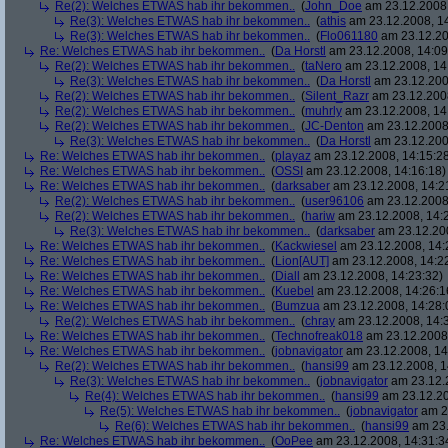
Re(2): Welches ETWAS hab ihr bekommen..
(
John_Doe
am 23.12.2008,
Re(3): Welches ETWAS hab ihr bekommen..
(
athis
am 23.12.2008, 14
Re(3): Welches ETWAS hab ihr bekommen..
(
Flo061180
am 23.12.20
Re: Welches ETWAS hab ihr bekommen..
(
Da Horstl
am 23.12.2008, 14:09
Re(2): Welches ETWAS hab ihr bekommen..
(
taNero
am 23.12.2008, 14
Re(3): Welches ETWAS hab ihr bekommen..
(
Da Horstl
am 23.12.200
Re(2): Welches ETWAS hab ihr bekommen..
(
Silent_Razr
am 23.12.2008
Re(2): Welches ETWAS hab ihr bekommen..
(
muhrly
am 23.12.2008, 14
Re(2): Welches ETWAS hab ihr bekommen..
(
JC-Denton
am 23.12.2008,
Re(3): Welches ETWAS hab ihr bekommen..
(
Da Horstl
am 23.12.200
Re: Welches ETWAS hab ihr bekommen..
(
playaz
am 23.12.2008, 14:15:2
Re: Welches ETWAS hab ihr bekommen..
(
OSSI
am 23.12.2008, 14:16:18)
Re: Welches ETWAS hab ihr bekommen..
(
darksaber
am 23.12.2008, 14:2
Re(2): Welches ETWAS hab ihr bekommen..
(
user96106
am 23.12.2008,
Re(2): Welches ETWAS hab ihr bekommen..
(
hariw
am 23.12.2008, 14:
Re(3): Welches ETWAS hab ihr bekommen..
(
darksaber
am 23.12.200
Re: Welches ETWAS hab ihr bekommen..
(
Kackwiesel
am 23.12.2008, 14:
Re: Welches ETWAS hab ihr bekommen..
(
Lion[AUT]
am 23.12.2008, 14:2
Re: Welches ETWAS hab ihr bekommen..
(
Diall
am 23.12.2008, 14:23:32)
Re: Welches ETWAS hab ihr bekommen..
(
Kuebel
am 23.12.2008, 14:26:1
Re: Welches ETWAS hab ihr bekommen..
(
Bumzua
am 23.12.2008, 14:28:
Re(2): Welches ETWAS hab ihr bekommen..
(
chray
am 23.12.2008, 14:
Re: Welches ETWAS hab ihr bekommen..
(
Technofreak018
am 23.12.2008,
Re: Welches ETWAS hab ihr bekommen..
(
jobnavigator
am 23.12.2008, 14
Re(2): Welches ETWAS hab ihr bekommen..
(
hansi99
am 23.12.2008, 1
Re(3): Welches ETWAS hab ihr bekommen..
(
jobnavigator
am 23.12.2
Re(4): Welches ETWAS hab ihr bekommen..
(
hansi99
am 23.12.20
Re(5): Welches ETWAS hab ihr bekommen..
(
jobnavigator
am 23
Re(6): Welches ETWAS hab ihr bekommen..
(
hansi99
am 23.
Re: Welches ETWAS hab ihr bekommen..
(
OoPee
am 23.12.2008, 14:31:3