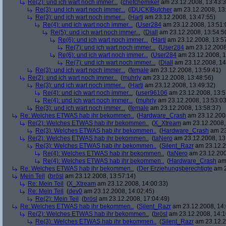
Re(2): und ich wart noch immer...
(
chefchemiker
am 23.12.2008, 13:43:3
Re(3): und ich wart noch immer...
(
[DUCK]Butcher
am 23.12.2008, 13
Re(3): und ich wart noch immer...
(
Harti
am 23.12.2008, 13:47:55)
Re(4): und ich wart noch immer...
(
User284
am 23.12.2008, 13:51:
Re(5): und ich wart noch immer...
(
Diall
am 23.12.2008, 13:54:5
Re(6): und ich wart noch immer...
(
Harti
am 23.12.2008, 13:5
Re(7): und ich wart noch immer...
(
User284
am 23.12.2008
Re(6): und ich wart noch immer...
(
User284
am 23.12.2008, 1
Re(7): und ich wart noch immer...
(
Diall
am 23.12.2008, 14
Re(3): und ich wart noch immer...
(
female
am 23.12.2008, 13:59:41)
Re(2): und ich wart noch immer...
(
muhrly
am 23.12.2008, 13:48:56)
Re(3): und ich wart noch immer...
(
Harti
am 23.12.2008, 13:49:32)
Re(4): und ich wart noch immer...
(
user96106
am 23.12.2008, 13:5
Re(4): und ich wart noch immer...
(
muhrly
am 23.12.2008, 13:53:03
Re(3): und ich wart noch immer...
(
female
am 23.12.2008, 13:58:37)
Re: Welches ETWAS hab ihr bekommen..
(
Hardware_Crash
am 23.12.2008
Re(2): Welches ETWAS hab ihr bekommen..
(
X_Xtream
am 23.12.2008,
Re(3): Welches ETWAS hab ihr bekommen..
(
Hardware_Crash
am 23
Re(2): Welches ETWAS hab ihr bekommen..
(
taNero
am 23.12.2008, 13
Re(3): Welches ETWAS hab ihr bekommen..
(
Silent_Razr
am 23.12.2
Re(4): Welches ETWAS hab ihr bekommen..
(
taNero
am 23.12.200
Re(4): Welches ETWAS hab ihr bekommen..
(
Hardware_Crash
am 
Re: Welches ETWAS hab ihr bekommen..
(
Der Erziehungsberechtigte
am 2
Mein Teil
(
brösl
am 23.12.2008, 13:57:14)
Re: Mein Teil
(
X_Xtream
am 23.12.2008, 14:00:33)
Re: Mein Teil
(
dev0
am 23.12.2008, 14:02:45)
Re(2): Mein Teil
(
brösl
am 23.12.2008, 17:04:49)
Re: Welches ETWAS hab ihr bekommen..
(
Silent_Razr
am 23.12.2008, 14:
Re(2): Welches ETWAS hab ihr bekommen..
(
brösl
am 23.12.2008, 14:1
Re(3): Welches ETWAS hab ihr bekommen..
(
Silent_Razr
am 23.12.2