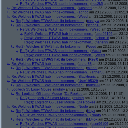
Re(3): Welches ETWAS hab ihr bekommen..
(
nos2k5
am 23.12.2008,
Re: Welches ETWAS hab ihr bekommen..
(
wasined
am 23.12.2008, 12:57:
Re: Welches ETWAS hab ihr bekommen..
(
adhoc
am 23.12.2008, 13:05:13
Re: Welches ETWAS hab ihr bekommen..
(
Weed
am 23.12.2008, 13:09:31
Re(2): Welches ETWAS hab ihr bekommen..
(
casey.w
am 23.12.2008, 1
Re(2): Welches ETWAS hab ihr bekommen..
(
schop18
am 23.12.2008, 1
Re(3): Welches ETWAS hab ihr bekommen..
(
Weed
am 23.12.2008, 1
Re(4): Welches ETWAS hab ihr bekommen..
(
user96106
am 23.12.
Re(4): Welches ETWAS hab ihr bekommen..
(
schop18
am 23.12.20
Re(4): Welches ETWAS hab ihr bekommen..
(
hansi99
am 23.12.20
Re(2): Welches ETWAS hab ihr bekommen..
(
Weed
am 23.12.2008, 13:
Re(3): Welches ETWAS hab ihr bekommen..
(
Marax
am 23.12.2008, 
Re(4): Welches ETWAS hab ihr bekommen..
(
Weed
am 23.12.2008
Re(2): Welches ETWAS hab ihr bekommen..
(
RevX
am 24.12.2008, 15
Re: Welches ETWAS hab ihr bekommen..
(
artner88
am 23.12.2008, 13:11:
Re(2): Welches ETWAS hab ihr bekommen..
(
xxandl
am 23.12.2008, 13
Re(3): Welches ETWAS hab ihr bekommen..
(
artner88
am 23.12.2008
Re: Welches ETWAS hab ihr bekommen..
(
Blacktronix
am 23.12.2008, 13:
Re: Welches ETWAS hab ihr bekommen..
(
User195329
am 23.12.2008, 13
Re(2): Welches ETWAS hab ihr bekommen..
(
hansi99
am 23.12.2008, 1
Logitech G5 Laser Mouse
(
muhrly
am 23.12.2008, 13:15:53)
Re: Logitech G5 Laser Mouse
(
Da Rookee
am 23.12.2008, 14:14:15)
Re(2): Logitech G5 Laser Mouse
(
muhrly
am 23.12.2008, 14:19:16)
Re(3): Logitech G5 Laser Mouse
(
Da Rookee
am 23.12.2008, 14:2
Re: Welches ETWAS hab ihr bekommen..
(
Nooto
am 23.12.2008, 13:16:09
Re(2): Welches ETWAS hab ihr bekommen..
(
Noyx
am 23.12.2008, 13:2
Re(3): Welches ETWAS hab ihr bekommen..
(
Nooto
am 23.12.2008, 
Re(2): Welches ETWAS hab ihr bekommen..
(
MJFox
am 23.12.2008, 13
Re(3): Welches ETWAS hab ihr bekommen..
(
user96106
am 23.12.20