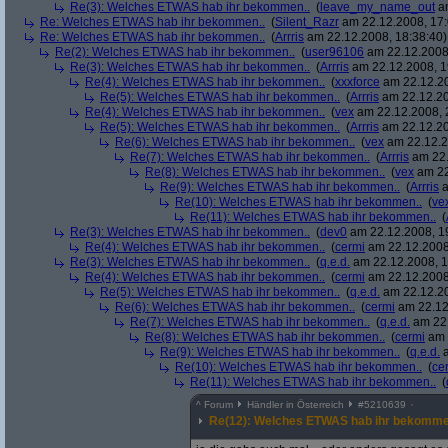
Re(3): Welches ETWAS hab ihr bekommen..
(
leave_my_name_out
am
Re: Welches ETWAS hab ihr bekommen..
(
Silent_Razr
am 22.12.2008, 17:
Re: Welches ETWAS hab ihr bekommen..
(
Arrris
am 22.12.2008, 18:38:40)
Re(2): Welches ETWAS hab ihr bekommen..
(
user96106
am 22.12.2008,
Re(3): Welches ETWAS hab ihr bekommen..
(
Arrris
am 22.12.2008, 1
Re(4): Welches ETWAS hab ihr bekommen..
(
xxxforce
am 22.12.20
Re(5): Welches ETWAS hab ihr bekommen..
(
Arrris
am 22.12.20
Re(4): Welches ETWAS hab ihr bekommen..
(
vex
am 22.12.2008, 
Re(5): Welches ETWAS hab ihr bekommen..
(
Arrris
am 22.12.20
Re(6): Welches ETWAS hab ihr bekommen..
(
vex
am 22.12.2
Re(7): Welches ETWAS hab ihr bekommen..
(
Arrris
am 22.
Re(8): Welches ETWAS hab ihr bekommen..
(
vex
am 22
Re(9): Welches ETWAS hab ihr bekommen..
(
Arrris
a
Re(10): Welches ETWAS hab ihr bekommen..
(
ve
Re(11): Welches ETWAS hab ihr bekommen..
(
Re(3): Welches ETWAS hab ihr bekommen..
(
dev0
am 22.12.2008, 1
Re(4): Welches ETWAS hab ihr bekommen..
(
cermi
am 22.12.2008
Re(3): Welches ETWAS hab ihr bekommen..
(
q.e.d.
am 22.12.2008, 1
Re(4): Welches ETWAS hab ihr bekommen..
(
cermi
am 22.12.2008
Re(5): Welches ETWAS hab ihr bekommen..
(
q.e.d.
am 22.12.20
Re(6): Welches ETWAS hab ihr bekommen..
(
cermi
am 22.12
Re(7): Welches ETWAS hab ihr bekommen..
(
q.e.d.
am 22.
Re(8): Welches ETWAS hab ihr bekommen..
(
cermi
am 
Re(9): Welches ETWAS hab ihr bekommen..
(
q.e.d.
a
Re(10): Welches ETWAS hab ihr bekommen..
(
ce
Re(11): Welches ETWAS hab ihr bekommen..
(
^
Forum
Händler in Österreich
#
5210639
Re(12): Welches ETWAS hab ihr bekomme