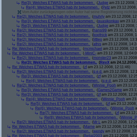
Re(3): Welches ETWAS hab ihr bekommen..
(
Judge
am 23.12.2008, 
Re(4): Welches ETWAS hab ihr bekommen..
(
Petz
am 23.12.2008,
Vom Autor zurückgezogen oder Autor hat seine Registrierung nicht bes
Re(2): Welches ETWAS hab ihr bekommen..
(
muhrly
am 23.12.2008, 12
Re(3): Welches ETWAS hab ihr bekommen..
(
quasikonkav
am 23.12.
Re(3): Welches ETWAS hab ihr bekommen..
(
Judge
am 23.12.2008, 
Re(2): Welches ETWAS hab ihr bekommen..
(
hansi99
am 23.12.2008, 1
Re(2): Welches ETWAS hab ihr bekommen..
(
kopfnick
am 23.12.2008, 1
Re(2): Welches ETWAS hab ihr bekommen..
(
littleo
am 23.12.2008, 13:3
Re(2): Welches ETWAS hab ihr bekommen..
(
athis
am 23.12.2008, 14:2
Re: Welches ETWAS hab ihr bekommen..
(
mcmichael
am 23.12.2008, 12:0
Re: Welches ETWAS hab ihr bekommen..
(
-MiniC-
am 23.12.2008, 12:04:0
Re(2): Welches ETWAS hab ihr bekommen..
(
monster23
am 23.12.2008,
Re(3): Welches ETWAS hab ihr bekommen..
(
RevX
am 24.12.2008,
Re: Welches ETWAS hab ihr bekommen..
(
zf
am 23.12.2008, 12:11:46)
Re(2): Welches ETWAS hab ihr bekommen..
(
q.e.d.
am 23.12.2008, 12:
Re(3): Welches ETWAS hab ihr bekommen..
(
zf
am 23.12.2008, 12:2
Re(4): Welches ETWAS hab ihr bekommen..
(
q.e.d.
am 23.12.2008,
Re(2): Welches ETWAS hab ihr bekommen..
(
Winnie_Pooh
am 23.12.20
Re(3): Welches ETWAS hab ihr bekommen..
(
Games2Game
am 23.12
Re(3): Welches ETWAS hab ihr bekommen..
(
zf
am 23.12.2008, 12:2
Re(4): Welches ETWAS hab ihr bekommen..
(
Winnie_Pooh
am 23.
Re(5): Welches ETWAS hab ihr bekommen..
(
zf
am 23.12.2008,
Re(6): Welches ETWAS hab ihr bekommen..
(
Winnie_Pooh
a
Re(7): Welches ETWAS hab ihr bekommen..
(
zf
am 23.12.
Re(8): Welches ETWAS hab ihr bekommen..
(
Winnie_
Re(2): Welches ETWAS hab ihr bekommen..
(
Mr L
am 23.12.2008, 12:2
Re: Welches ETWAS hab ihr bekommen..
(
Marne
am 23.12.2008, 12:19:54
Re(2): Welches ETWAS hab ihr bekommen..
(
wendy
am 23.12.2008, 12
Re: Welches ETWAS hab ihr bekommen..
(
Belial2003
am 23.12.2008, 12:2