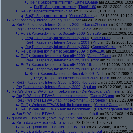
Re(4): Supperrrrrrrrrrrrrrrrr
(
Games2Game
am 23.12.2008, 10:0
Re(5): Supperrrrrrrrrrrrrrrrr
(
Flo061180
am 23.12.2008, 10:09
Re(2): Supperrrrrrrrrrrrrrrrr
(
dizo
am 23.12.2008, 10:10:31)
Re(3): Supperrrrrrrrrrrrrrrrr
(
Games2Game
am 23.12.2008, 10:12:0
Re: Kaspersky Internet Security 2009
(
PvP
am 23.12.2008, 09:58:56)
Re(2): Kaspersky Internet Security 2009
(
Games2Game
am 23.12.2008,
Re(2): Kaspersky Internet Security 2009
(
q.e.d.
am 23.12.2008, 10:00:5
Re(3): Kaspersky Internet Security 2009
(
sonja85
am 23.12.2008, 10:
Re(4): Kaspersky Internet Security 2009
(
Flo061180
am 23.12.2008
Re(4): Kaspersky Internet Security 2009
(
Mr L
am 23.12.2008, 10:
Re(4): Kaspersky Internet Security 2009
(
Games2Game
am 23.12.
Re(3): Kaspersky Internet Security 2009
(
Flo061180
am 23.12.2008, 
Re(3): Kaspersky Internet Security 2009
(
Games2Game
am 23.12.200
Re(4): Kaspersky Internet Security 2009
(
mko
am 23.12.2008, 10:1
Re(3): Kaspersky Internet Security 2009
(
dizo
am 23.12.2008, 10:02:
Re(4): Kaspersky Internet Security 2009
(
q.e.d.
am 23.12.2008, 10
Re(5): Kaspersky Internet Security 2009
(
Mr L
am 23.12.2008, 1
Re(6): Kaspersky Internet Security 2009
(
q.e.d.
am 23.12.200
Re(2): Kaspersky Internet Security 2009
(
bertl099
am 23.12.2008, 10:27
Re(2): Kaspersky Internet Security 2009
(
Sputum
am 23.12.2008, 10:42
Re: Welches ETWAS hab ihr bekommen..
(
DerPropagandaMinister
am 23.1
Re(2): Welches ETWAS hab ihr bekommen..
(
Games2Game
am 23.12.2
Re(2): Welches ETWAS hab ihr bekommen..
(
ddrobesch
am 23.12.2008,
Re(3): Welches ETWAS hab ihr bekommen..
(
Games2Game
am 23.12
Re(3): Welches ETWAS hab ihr bekommen..
(
DerPropagandaMiniste
Re(2): Welches ETWAS hab ihr bekommen..
(
stiefl
am 23.12.2008, 14:5
g-data av + usb stick
(
leave_my_name_out
am 23.12.2008, 10:06:05)
Re: g-data av + usb stick
(
playaz
am 23.12.2008, 10:07:37)
Re(2): g-data av + usb stick
(
Flo061180
am 23.12.2008, 10:07:57)
Re(2): g-data av + usb stick
(
leave_my_name_out
am 23.12.2008, 10