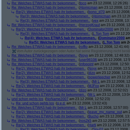
Re: Welches ETWAS hab ihr bekommen..
(
toco
am 23.12.2008, 12:26:26)
Re: Welches ETWAS hab ihr bekommen..
(
Atomicman
am 23.12.2008, 12:
Re(2): Welches ETWAS hab ihr bekommen..
(
bono_d70
am 23.12.2008,
Re(3): Welches ETWAS hab ihr bekommen..
(
Atomicman
am 23.12.20
Re(3): Welches ETWAS hab ihr bekommen..
(
vex
am 23.12.2008, 13:
Re: Welches ETWAS hab ihr bekommen..
(
HerzogKraut
am 23.12.2008, 12
Re(2): Welches ETWAS hab ihr bekommen..
(
Dominator2000
am 23.12.
Re(3): Welches ETWAS hab ihr bekommen..
(
L.Ton Tom
am 23.12.200
Re(4): Welches ETWAS hab ihr bekommen..
(
Dominator2000
am
Re(5): Welches ETWAS hab ihr bekommen..
(
L.Ton Tom
am 24
Re: Welches ETWAS hab ihr bekommen..
(
rofflo
am 23.12.2008, 12:41:44)
Vom Autor zurückgezogen oder Autor hat seine Registrierung nicht bestä
Re: Welches ETWAS hab ihr bekommen..
(
Noyx
am 23.12.2008, 12:48:32)
Re: Welches ETWAS hab ihr bekommen..
(
user96106
am 23.12.2008, 12:5
Re: Welches ETWAS hab ihr bekommen..
(
infopoint
am 23.12.2008, 12:50:
Re(2): Welches ETWAS hab ihr bekommen..
(
Noyx
am 23.12.2008, 12:5
Re(2): Welches ETWAS hab ihr bekommen..
(
dizo
am 23.12.2008, 12:52
Re(2): Welches ETWAS hab ihr bekommen..
(
powerleecher
am 23.12.20
Re(3): Welches ETWAS hab ihr bekommen..
(
Mr L
am 23.12.2008, 12
Re(2): Welches ETWAS hab ihr bekommen..
(
MJFox
am 23.12.2008, 13
Re: Welches ETWAS hab ihr bekommen..
(
dizo
am 23.12.2008, 12:52:02)
Re(2): Welches ETWAS hab ihr bekommen..
(
Mr L
am 23.12.2008, 13:0
und schon gehts los
(
NoName2007
am 23.12.2008, 12:52:23)
Re: und schon gehts los
(
q.e.d.
am 23.12.2008, 13:02:43)
Re: Welches ETWAS hab ihr bekommen..
(
Mr L
am 23.12.2008, 12:57:00)
Re(2): Welches ETWAS hab ihr bekommen..
(
leave_my_name_out
am 2
Re(2): Welches ETWAS hab ihr bekommen..
(
Bucho
am 23.12.2008, 13:
Re: Welches ETWAS hab ihr bekommen..
(
nos2k5
am 23.12.2008, 12:57:5
Re(2): Welches ETWAS hab ihr bekommen..
(
Harti
am 23.12.2008, 12:5
Re(3): Welches ETWAS hab ihr bekommen..
(
Srv-02
am 23.12.2008, 