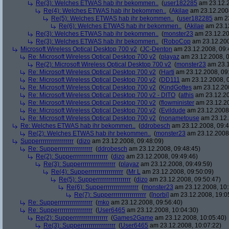
Re(3): Welches ETWAS hab ihr bekommen..
(
user182285
am 23.12.2
Re(4): Welches ETWAS hab ihr bekommen..
(
Akilae
am 23.12.2008
Re(5): Welches ETWAS hab ihr bekommen..
(
user182285
am 23
Re(6): Welches ETWAS hab ihr bekommen..
(
Akilae
am 23.12
Re(3): Welches ETWAS hab ihr bekommen..
(
monster23
am 23.12.20
Re(3): Welches ETWAS hab ihr bekommen..
(
RoboCop
am 23.12.200
Microsoft Wireless Optical Desktop 700 v2
(
JC-Denton
am 23.12.2008, 09:
Re: Microsoft Wireless Optical Desktop 700 v2
(
playaz
am 23.12.2008, 0
Re(2): Microsoft Wireless Optical Desktop 700 v2
(
monster23
am 23.1
Re: Microsoft Wireless Optical Desktop 700 v2
(
Harti
am 23.12.2008, 09
Re: Microsoft Wireless Optical Desktop 700 v2
(
DD111
am 23.12.2008, 0
Re: Microsoft Wireless Optical Desktop 700 v2
(
KindGottes
am 23.12.200
Re: Microsoft Wireless Optical Desktop 700 v2 - DITO
(
athis
am 23.12.20
Re: Microsoft Wireless Optical Desktop 700 v2
(
flowminister
am 23.12.20
Re: Microsoft Wireless Optical Desktop 700 v2
(
Evildude
am 23.12.2008,
Re: Microsoft Wireless Optical Desktop 700 v2
(
nonametouse
am 23.12.
Re: Welches ETWAS hab ihr bekommen..
(
ddrobesch
am 23.12.2008, 09:4
Re(2): Welches ETWAS hab ihr bekommen..
(
monster23
am 23.12.2008,
Supperrrrrrrrrrrrrrrrr
(
dizo
am 23.12.2008, 09:48:09)
Re: Supperrrrrrrrrrrrrrrrr
(
ddrobesch
am 23.12.2008, 09:48:45)
Re(2): Supperrrrrrrrrrrrrrrrr
(
dizo
am 23.12.2008, 09:49:46)
Re(3): Supperrrrrrrrrrrrrrrrr
(
playaz
am 23.12.2008, 09:49:59)
Re(4): Supperrrrrrrrrrrrrrrrr
(
Mr L
am 23.12.2008, 09:50:09)
Re(5): Supperrrrrrrrrrrrrrrrr
(
dizo
am 23.12.2008, 09:50:47)
Re(6): Supperrrrrrrrrrrrrrrrr
(
monster23
am 23.12.2008, 10:
Re(7): Supperrrrrrrrrrrrrrrrr
(
[norbi]
am 23.12.2008, 19:0
Re: Supperrrrrrrrrrrrrrrrr
(
mko
am 23.12.2008, 09:56:40)
Re: Supperrrrrrrrrrrrrrrrr
(
User6465
am 23.12.2008, 10:04:30)
Re(2): Supperrrrrrrrrrrrrrrrr
(
Games2Game
am 23.12.2008, 10:05:40)
Re(3): Supperrrrrrrrrrrrrrrrr
(
User6465
am 23.12.2008, 10:07:22)