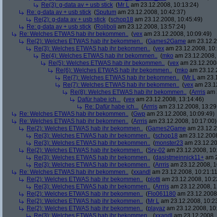
Re(3): g-data av + usb stick
(
Mr L
am 23.12.2008, 10:13:24)
Re: g-data av + usb stick
(
Sputum
am 23.12.2008, 10:42:37)
Re(2): g-data av + usb stick
(
schop18
am 23.12.2008, 10:45:49)
Re: g-data av + usb stick
(
Roliboli
am 23.12.2008, 13:57:24)
Re: Welches ETWAS hab ihr bekommen..
(
vex
am 23.12.2008, 10:09:49)
Re(2): Welches ETWAS hab ihr bekommen..
(
Games2Game
am 23.12.2
Re(3): Welches ETWAS hab ihr bekommen..
(
vex
am 23.12.2008, 10:
Re(4): Welches ETWAS hab ihr bekommen..
(
mko
am 23.12.2008, 
Re(5): Welches ETWAS hab ihr bekommen..
(
vex
am 23.12.2008
Re(6): Welches ETWAS hab ihr bekommen..
(
mko
am 23.12.2
Re(7): Welches ETWAS hab ihr bekommen..
(
Mr L
am 23.1
Re(7): Welches ETWAS hab ihr bekommen..
(
vex
am 23.12
Re(8): Welches ETWAS hab ihr bekommen..
(
Arrris
am 2
Dafür habe ich...
(
vex
am 23.12.2008, 13:14:46)
Re: Dafür habe ich...
(
Arrris
am 23.12.2008, 13:29
Re: Welches ETWAS hab ihr bekommen..
(
Gwp
am 23.12.2008, 10:09:49)
Re: Welches ETWAS hab ihr bekommen..
(
Arrris
am 23.12.2008, 10:17:00)
Re(2): Welches ETWAS hab ihr bekommen..
(
Games2Game
am 23.12.2
Re(3): Welches ETWAS hab ihr bekommen..
(
schop18
am 23.12.2008
Re(3): Welches ETWAS hab ihr bekommen..
(
monster23
am 23.12.20
Re(2): Welches ETWAS hab ihr bekommen..
(
Srv-02
am 23.12.2008, 10
Re(3): Welches ETWAS hab ihr bekommen..
(
dasistmeinnick11+
am 2
Re(3): Welches ETWAS hab ihr bekommen..
(
Arrris
am 23.12.2008, 1
Re: Welches ETWAS hab ihr bekommen..
(
xxandl
am 23.12.2008, 10:21:11
Re(2): Welches ETWAS hab ihr bekommen..
(
plotti
am 23.12.2008, 10:2
Re(3): Welches ETWAS hab ihr bekommen..
(
Arrris
am 23.12.2008, 1
Re(2): Welches ETWAS hab ihr bekommen..
(
Flo061180
am 23.12.2008,
Re(2): Welches ETWAS hab ihr bekommen..
(
Mr L
am 23.12.2008, 10:2
Re(2): Welches ETWAS hab ihr bekommen..
(
playaz
am 23.12.2008, 10
Re(3): Welches ETWAS hab ihr bekommen..
(
xxandl
am 23.12.2008, 