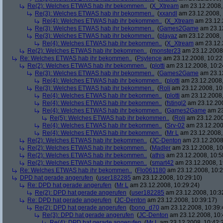
Re(2): Welches ETWAS hab ihr bekommen..
(
X_Xtream
am 23.12.2008,
Re(3): Welches ETWAS hab ihr bekommen..
(
xxandl
am 23.12.2008, 
Re(4): Welches ETWAS hab ihr bekommen..
(
X_Xtream
am 23.12.
Re(3): Welches ETWAS hab ihr bekommen..
(
Games2Game
am 23.12
Re(3): Welches ETWAS hab ihr bekommen..
(
playaz
am 23.12.2008, 
Re(4): Welches ETWAS hab ihr bekommen..
(
X_Xtream
am 23.12.
Re(2): Welches ETWAS hab ihr bekommen..
(
monster23
am 23.12.2008,
Re: Welches ETWAS hab ihr bekommen..
(
Psylence
am 23.12.2008, 10:22
Re(2): Welches ETWAS hab ihr bekommen..
(
plotti
am 23.12.2008, 10:2
Re(3): Welches ETWAS hab ihr bekommen..
(
Games2Game
am 23.12
Re(4): Welches ETWAS hab ihr bekommen..
(
plotti
am 23.12.2008,
Re(3): Welches ETWAS hab ihr bekommen..
(
Roli
am 23.12.2008, 10
Re(4): Welches ETWAS hab ihr bekommen..
(
plotti
am 23.12.2008,
Re(4): Welches ETWAS hab ihr bekommen..
(
fstingl2
am 23.12.200
Re(4): Welches ETWAS hab ihr bekommen..
(
Games2Game
am 23
Re(5): Welches ETWAS hab ihr bekommen..
(
Roli
am 23.12.200
Re(4): Welches ETWAS hab ihr bekommen..
(
Srv-02
am 23.12.200
Re(4): Welches ETWAS hab ihr bekommen..
(
Mr L
am 23.12.2008,
Re(2): Welches ETWAS hab ihr bekommen..
(
JC-Denton
am 23.12.2008,
Re(2): Welches ETWAS hab ihr bekommen..
(
Madler
am 23.12.2008, 10
Re(2): Welches ETWAS hab ihr bekommen..
(
athis
am 23.12.2008, 10:5
Re(2): Welches ETWAS hab ihr bekommen..
(
smart42
am 23.12.2008, 1
Re: Welches ETWAS hab ihr bekommen..
(
Flo061180
am 23.12.2008, 10:2
DPD hat gerade angerufen
(
user182285
am 23.12.2008, 10:29:10)
Re: DPD hat gerade angerufen
(
Mr L
am 23.12.2008, 10:29:24)
Re(2): DPD hat gerade angerufen
(
user182285
am 23.12.2008, 10:3
Re: DPD hat gerade angerufen
(
JC-Denton
am 23.12.2008, 10:39:17)
Re(2): DPD hat gerade angerufen
(
bono_d70
am 23.12.2008, 10:39:
Re(3): DPD hat gerade angerufen
(
JC-Denton
am 23.12.2008, 10:
Re(4): DPD hat gerade angerufen
(
Mr L
am 23.12.2008, 10:42: