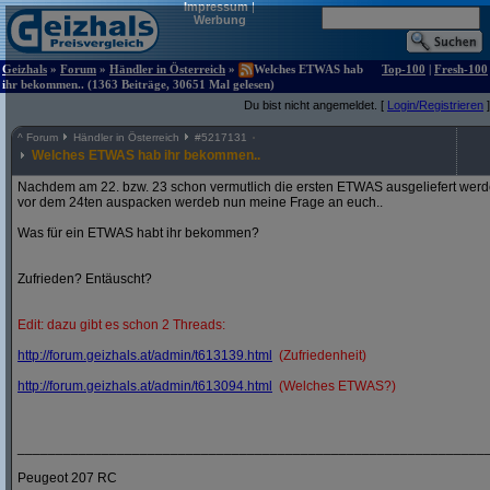
Impressum
|
Werbung
Geizhals
»
Forum
»
Händler in Österreich
»
Welches ETWAS hab
Top-100
|
Fresh-100
ihr bekommen.. (1363 Beiträge, 30651 Mal gelesen)
Du bist nicht angemeldet. [
Login/Registrieren
]
^
Forum
Händler in Österreich
#
5217131
Welches ETWAS hab ihr bekommen..
Nachdem am 22. bzw. 23 schon vermutlich die ersten ETWAS ausgeliefert werden
vor dem 24ten auspacken werdeb nun meine Frage an euch..
Was für ein ETWAS habt ihr bekommen?
Zufrieden? Entäuscht?
Edit: dazu gibt es schon 2 Threads:
http:/
/
forum.geizhals.at/
admin/
t613139.html
(Zufriedenheit)
http:/
/
forum.geizhals.at/
admin/
t613094.html
(Welches ETWAS?)
_____________________________________________________________
Peugeot 207 RC