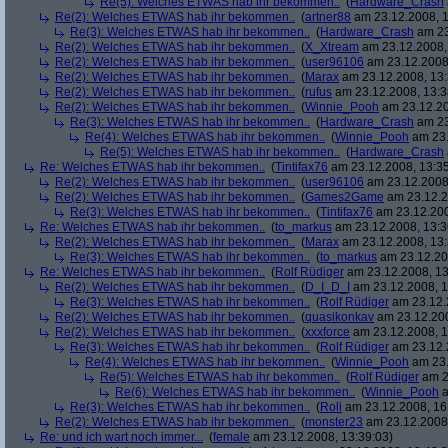
Re(5): Welches ETWAS hab ihr bekommen..
(
Hardware_Crash
Re(2): Welches ETWAS hab ihr bekommen..
(
artner88
am 23.12.2008, 1
Re(3): Welches ETWAS hab ihr bekommen..
(
Hardware_Crash
am 23
Re(2): Welches ETWAS hab ihr bekommen..
(
X_Xtream
am 23.12.2008,
Re(2): Welches ETWAS hab ihr bekommen..
(
user96106
am 23.12.2008,
Re(2): Welches ETWAS hab ihr bekommen..
(
Marax
am 23.12.2008, 13:
Re(2): Welches ETWAS hab ihr bekommen..
(
rufus
am 23.12.2008, 13:3
Re(2): Welches ETWAS hab ihr bekommen..
(
Winnie_Pooh
am 23.12.20
Re(3): Welches ETWAS hab ihr bekommen..
(
Hardware_Crash
am 23
Re(4): Welches ETWAS hab ihr bekommen..
(
Winnie_Pooh
am 23.
Re(5): Welches ETWAS hab ihr bekommen..
(
Hardware_Crash
Re: Welches ETWAS hab ihr bekommen..
(
Tintifax76
am 23.12.2008, 13:35
Re(2): Welches ETWAS hab ihr bekommen..
(
user96106
am 23.12.2008,
Re(2): Welches ETWAS hab ihr bekommen..
(
Games2Game
am 23.12.2
Re(3): Welches ETWAS hab ihr bekommen..
(
Tintifax76
am 23.12.200
Re: Welches ETWAS hab ihr bekommen..
(
to_markus
am 23.12.2008, 13:3
Re(2): Welches ETWAS hab ihr bekommen..
(
Marax
am 23.12.2008, 13:
Re(3): Welches ETWAS hab ihr bekommen..
(
to_markus
am 23.12.20
Re: Welches ETWAS hab ihr bekommen..
(
Rolf Rüdiger
am 23.12.2008, 13
Re(2): Welches ETWAS hab ihr bekommen..
(
D_I_D_I
am 23.12.2008, 1
Re(3): Welches ETWAS hab ihr bekommen..
(
Rolf Rüdiger
am 23.12.
Re(2): Welches ETWAS hab ihr bekommen..
(
quasikonkav
am 23.12.200
Re(2): Welches ETWAS hab ihr bekommen..
(
xxxforce
am 23.12.2008, 1
Re(3): Welches ETWAS hab ihr bekommen..
(
Rolf Rüdiger
am 23.12.
Re(4): Welches ETWAS hab ihr bekommen..
(
Winnie_Pooh
am 23.
Re(5): Welches ETWAS hab ihr bekommen..
(
Rolf Rüdiger
am 2
Re(6): Welches ETWAS hab ihr bekommen..
(
Winnie_Pooh
a
Re(3): Welches ETWAS hab ihr bekommen..
(
Roli
am 23.12.2008, 16
Re(2): Welches ETWAS hab ihr bekommen..
(
monster23
am 23.12.2008,
Re: und ich wart noch immer...
(
female
am 23.12.2008, 13:39:03)