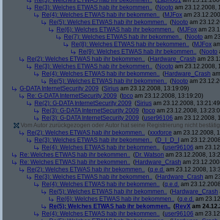
Re(3): Welches ETWAS hab ihr bekommen..
(
Zaphod1
am 23.12.2008
Re(3): Welches ETWAS hab ihr bekommen..
(
Nooto
am 23.12.2008, 
Re(4): Welches ETWAS hab ihr bekommen..
(
MJFox
am 23.12.200
Re(5): Welches ETWAS hab ihr bekommen..
(
Nooto
am 23.12.2
Re(6): Welches ETWAS hab ihr bekommen..
(
MJFox
am 23.1
Re(7): Welches ETWAS hab ihr bekommen..
(
Nooto
am 23
Re(8): Welches ETWAS hab ihr bekommen..
(
MJFox
am
Re(9): Welches ETWAS hab ihr bekommen..
(
Nooto
Re(2): Welches ETWAS hab ihr bekommen..
(
Hardware_Crash
am 23.12
Re(3): Welches ETWAS hab ihr bekommen..
(
Nooto
am 23.12.2008, 
Re(4): Welches ETWAS hab ihr bekommen..
(
Hardware_Crash
am 
Re(5): Welches ETWAS hab ihr bekommen..
(
Nooto
am 23.12.2
G-DATA InternetSecurity 2009
(
Sirius
am 23.12.2008, 13:19:09)
Re: G-DATA InternetSecurity 2009
(
toco
am 23.12.2008, 13:19:20)
Re(2): G-DATA InternetSecurity 2009
(
Sirius
am 23.12.2008, 13:21:49
Re(3): G-DATA InternetSecurity 2009
(
toco
am 23.12.2008, 13:23:0
Re(3): G-DATA InternetSecurity 2009
(
user96106
am 23.12.2008, 1
Vom Autor zurückgezogen oder Autor hat seine Registrierung nicht bestätig
Re(2): Welches ETWAS hab ihr bekommen..
(
xxxforce
am 23.12.2008, 1
Re(3): Welches ETWAS hab ihr bekommen..
(
D_I_D_I
am 23.12.2008
Re(4): Welches ETWAS hab ihr bekommen..
(
user96106
am 23.12.
Re: Welches ETWAS hab ihr bekommen..
(
Dr. Watson
am 23.12.2008, 13:2
Re: Welches ETWAS hab ihr bekommen..
(
Hardware_Crash
am 23.12.2008
Re(2): Welches ETWAS hab ihr bekommen..
(
q.e.d.
am 23.12.2008, 13:
Re(3): Welches ETWAS hab ihr bekommen..
(
Hardware_Crash
am 23
Re(4): Welches ETWAS hab ihr bekommen..
(
q.e.d.
am 23.12.2008
Re(5): Welches ETWAS hab ihr bekommen..
(
Hardware_Crash
Re(6): Welches ETWAS hab ihr bekommen..
(
q.e.d.
am 23.12
Re(5): Welches ETWAS hab ihr bekommen..
(
RevX
am 24.12.
Re(4): Welches ETWAS hab ihr bekommen..
(
user96106
am 23.12.