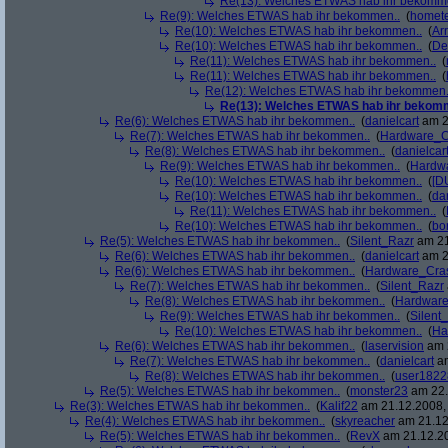
Re(13): Welches ETWAS hab ihr bekomm
Re(9): Welches ETWAS hab ihr bekommen..
(
homete
Re(10): Welches ETWAS hab ihr bekommen..
(
Arr
Re(10): Welches ETWAS hab ihr bekommen..
(
De
Re(11): Welches ETWAS hab ihr bekommen..
(
Re(11): Welches ETWAS hab ihr bekommen..
(
Re(12): Welches ETWAS hab ihr bekommen.
Re(13): Welches ETWAS hab ihr bekom
Re(6): Welches ETWAS hab ihr bekommen..
(
danielcart
am 2
Re(7): Welches ETWAS hab ihr bekommen..
(
Hardware_C
Re(8): Welches ETWAS hab ihr bekommen..
(
danielcar
Re(9): Welches ETWAS hab ihr bekommen..
(
Hardw
Re(10): Welches ETWAS hab ihr bekommen..
(
[D
Re(10): Welches ETWAS hab ihr bekommen..
(
da
Re(11): Welches ETWAS hab ihr bekommen..
(
Re(10): Welches ETWAS hab ihr bekommen..
(
bo
Re(5): Welches ETWAS hab ihr bekommen..
(
Silent_Razr
am 21
Re(6): Welches ETWAS hab ihr bekommen..
(
danielcart
am 2
Re(6): Welches ETWAS hab ihr bekommen..
(
Hardware_Cra
Re(7): Welches ETWAS hab ihr bekommen..
(
Silent_Razr
Re(8): Welches ETWAS hab ihr bekommen..
(
Hardwar
Re(9): Welches ETWAS hab ihr bekommen..
(
Silent
Re(10): Welches ETWAS hab ihr bekommen..
(
Ha
Re(6): Welches ETWAS hab ihr bekommen..
(
laservision
am 2
Re(7): Welches ETWAS hab ihr bekommen..
(
danielcart
am
Re(8): Welches ETWAS hab ihr bekommen..
(
user1822
Re(5): Welches ETWAS hab ihr bekommen..
(
monster23
am 22.
Re(3): Welches ETWAS hab ihr bekommen..
(
Kalif22
am 21.12.2008, 
Re(4): Welches ETWAS hab ihr bekommen..
(
skyreacher
am 21.12
Re(5): Welches ETWAS hab ihr bekommen..
(
RevX
am 21.12.20