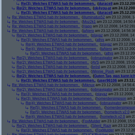
Re(3): Welches ETWAS hab ihr bekommen..
(
duracell
am 23.12.200
Re(2): Welches ETWAS hab ihr bekommen..
(
ok4you-at
am 24.12.200
Re(3): Welches ETWAS hab ihr bekommen..
(
duracell
am 25.12.200
Re: Welches ETWAS hab ihr bekommen..
(
illuminatus52
am 23.12.2008, 1
Re: Welches ETWAS hab ihr bekommen..
(
Moz2k1
am 23.12.2008, 14:50:
Re: Welches ETWAS hab ihr bekommen..
(
Hapo
am 23.12.2008, 14:52:28)
Re: Welches ETWAS hab ihr bekommen..
(
taNero
am 23.12.2008, 14:56:3
Re(2): Welches ETWAS hab ihr bekommen..
(
playaz
am 23.12.2008, 14
Re(3): Welches ETWAS hab ihr bekommen..
(
athis
am 23.12.2008, 14
Re(4): Welches ETWAS hab ihr bekommen..
(
playaz
am 23.12.200
Re(4): Welches ETWAS hab ihr bekommen..
(
taNero
am 23.12.200
Re(5): Welches ETWAS hab ihr bekommen..
(
athis
am 23.12.200
Re(2): Welches ETWAS hab ihr bekommen..
(
jobnavigator
am 23.12.200
Re(2): Welches ETWAS hab ihr bekommen..
(
AVS
am 23.12.2008, 15:00
Re(2): Welches ETWAS hab ihr bekommen..
(
brösl
am 23.12.2008, 15:0
Re(2): Welches ETWAS hab ihr bekommen..
(
Winnie_Pooh
am 23.12.20
Re(2): Welches ETWAS hab ihr bekommen..
(
Guten Tag, was kann ich
Re(3): Welches ETWAS hab ihr bekommen..
(
user96106
am 23.12.
Re: Welches ETWAS hab ihr bekommen..
(
Miknux
am 23.12.2008, 14:56:4
Re(2): Welches ETWAS hab ihr bekommen..
(
jobnavigator
am 23.12.200
Re(3): Welches ETWAS hab ihr bekommen..
(
playaz
am 23.12.2008, 
Re(3): Welches ETWAS hab ihr bekommen..
(
homerdersimpson
am 2
Re(4): Welches ETWAS hab ihr bekommen..
(
jobnavigator
am 23.1
Re(5): Welches ETWAS hab ihr bekommen..
(
homerdersimpso
Re(5): Welches ETWAS hab ihr bekommen..
(
hometech.v2.0
am 
Re(4): Welches ETWAS hab ihr bekommen..
(
hometech.v2.0
am 23
Re: Welches ETWAS hab ihr bekommen..
(
FoxMulder
am 23.12.2008, 15:0
Re(2): Welches ETWAS hab ihr bekommen..
(
Silent_Razr
am 23.12.2008
Re(3): Welches ETWAS hab ihr bekommen..
(
FoxMulder
am 23.12.20
Re: Welches ETWAS hab ihr bekommen..
(
[DUCK]Butcher
am 23.12.2008, 