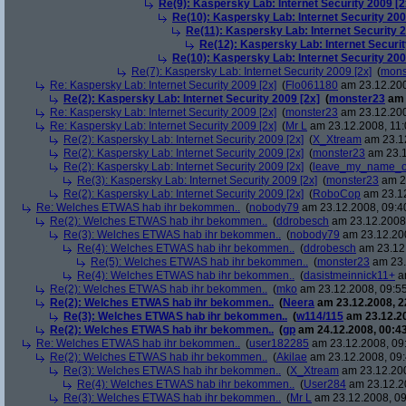
Re(9): Kaspersky Lab: Internet Security 2009 [2
Re(10): Kaspersky Lab: Internet Security 200
Re(11): Kaspersky Lab: Internet Security 2
Re(12): Kaspersky Lab: Internet Securit
Re(10): Kaspersky Lab: Internet Security 200
Re(7): Kaspersky Lab: Internet Security 2009 [2x]
(
mons
Re: Kaspersky Lab: Internet Security 2009 [2x]
(
Flo061180
am 23.12.200
Re(2): Kaspersky Lab: Internet Security 2009 [2x]
(
monster23
am 
Re: Kaspersky Lab: Internet Security 2009 [2x]
(
monster23
am 23.12.200
Re: Kaspersky Lab: Internet Security 2009 [2x]
(
Mr L
am 23.12.2008, 11:
Re(2): Kaspersky Lab: Internet Security 2009 [2x]
(
X_Xtream
am 23.12
Re(2): Kaspersky Lab: Internet Security 2009 [2x]
(
monster23
am 23.1
Re(2): Kaspersky Lab: Internet Security 2009 [2x]
(
leave_my_name_o
Re(3): Kaspersky Lab: Internet Security 2009 [2x]
(
monster23
am 23
Re(2): Kaspersky Lab: Internet Security 2009 [2x]
(
RoboCop
am 23.12
Re: Welches ETWAS hab ihr bekommen..
(
nobody79
am 23.12.2008, 09:4
Re(2): Welches ETWAS hab ihr bekommen..
(
ddrobesch
am 23.12.2008,
Re(3): Welches ETWAS hab ihr bekommen..
(
nobody79
am 23.12.200
Re(4): Welches ETWAS hab ihr bekommen..
(
ddrobesch
am 23.12.
Re(5): Welches ETWAS hab ihr bekommen..
(
monster23
am 23.
Re(4): Welches ETWAS hab ihr bekommen..
(
dasistmeinnick11+
am
Re(2): Welches ETWAS hab ihr bekommen..
(
mko
am 23.12.2008, 09:55
Re(2): Welches ETWAS hab ihr bekommen..
(
Neera
am 23.12.2008, 2
Re(3): Welches ETWAS hab ihr bekommen..
(
w114/115
am 23.12.20
Re(2): Welches ETWAS hab ihr bekommen..
(
gp
am 24.12.2008, 00:43
Re: Welches ETWAS hab ihr bekommen..
(
user182285
am 23.12.2008, 09
Re(2): Welches ETWAS hab ihr bekommen..
(
Akilae
am 23.12.2008, 09:
Re(3): Welches ETWAS hab ihr bekommen..
(
X_Xtream
am 23.12.200
Re(4): Welches ETWAS hab ihr bekommen..
(
User284
am 23.12.20
Re(3): Welches ETWAS hab ihr bekommen..
(
Mr L
am 23.12.2008, 09