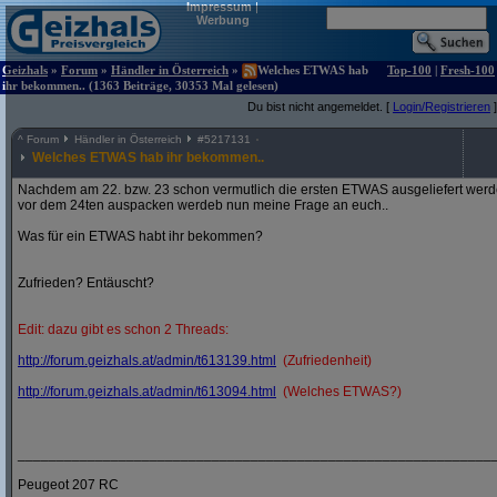
Impressum
|
Werbung
Geizhals
»
Forum
»
Händler in Österreich
»
Welches ETWAS hab
Top-100
|
Fresh-100
ihr bekommen.. (1363 Beiträge, 30353 Mal gelesen)
Du bist nicht angemeldet. [
Login/Registrieren
]
^
Forum
Händler in Österreich
#
5217131
Welches ETWAS hab ihr bekommen..
Nachdem am 22. bzw. 23 schon vermutlich die ersten ETWAS ausgeliefert werden
vor dem 24ten auspacken werdeb nun meine Frage an euch..
Was für ein ETWAS habt ihr bekommen?
Zufrieden? Entäuscht?
Edit: dazu gibt es schon 2 Threads:
http:/
/
forum.geizhals.at/
admin/
t613139.html
(Zufriedenheit)
http:/
/
forum.geizhals.at/
admin/
t613094.html
(Welches ETWAS?)
_____________________________________________________________
Peugeot 207 RC