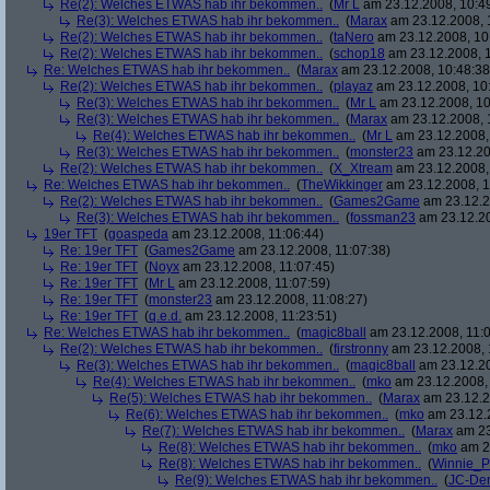
Re(2): Welches ETWAS hab ihr bekommen..
(
Mr L
am 23.12.2008, 10:4
Re(3): Welches ETWAS hab ihr bekommen..
(
Marax
am 23.12.2008, 
Re(2): Welches ETWAS hab ihr bekommen..
(
taNero
am 23.12.2008, 10
Re(2): Welches ETWAS hab ihr bekommen..
(
schop18
am 23.12.2008, 1
Re: Welches ETWAS hab ihr bekommen..
(
Marax
am 23.12.2008, 10:48:38
Re(2): Welches ETWAS hab ihr bekommen..
(
playaz
am 23.12.2008, 10
Re(3): Welches ETWAS hab ihr bekommen..
(
Mr L
am 23.12.2008, 10
Re(3): Welches ETWAS hab ihr bekommen..
(
Marax
am 23.12.2008, 
Re(4): Welches ETWAS hab ihr bekommen..
(
Mr L
am 23.12.2008,
Re(3): Welches ETWAS hab ihr bekommen..
(
monster23
am 23.12.20
Re(2): Welches ETWAS hab ihr bekommen..
(
X_Xtream
am 23.12.2008,
Re: Welches ETWAS hab ihr bekommen..
(
TheWikkinger
am 23.12.2008, 1
Re(2): Welches ETWAS hab ihr bekommen..
(
Games2Game
am 23.12.2
Re(3): Welches ETWAS hab ihr bekommen..
(
fossman23
am 23.12.20
19er TFT
(
goaspeda
am 23.12.2008, 11:06:44)
Re: 19er TFT
(
Games2Game
am 23.12.2008, 11:07:38)
Re: 19er TFT
(
Noyx
am 23.12.2008, 11:07:45)
Re: 19er TFT
(
Mr L
am 23.12.2008, 11:07:59)
Re: 19er TFT
(
monster23
am 23.12.2008, 11:08:27)
Re: 19er TFT
(
q.e.d.
am 23.12.2008, 11:23:51)
Re: Welches ETWAS hab ihr bekommen..
(
magic8ball
am 23.12.2008, 11:0
Re(2): Welches ETWAS hab ihr bekommen..
(
firstronny
am 23.12.2008, 
Re(3): Welches ETWAS hab ihr bekommen..
(
magic8ball
am 23.12.20
Re(4): Welches ETWAS hab ihr bekommen..
(
mko
am 23.12.2008, 
Re(5): Welches ETWAS hab ihr bekommen..
(
Marax
am 23.12.2
Re(6): Welches ETWAS hab ihr bekommen..
(
mko
am 23.12.2
Re(7): Welches ETWAS hab ihr bekommen..
(
Marax
am 23
Re(8): Welches ETWAS hab ihr bekommen..
(
mko
am 23
Re(8): Welches ETWAS hab ihr bekommen..
(
Winnie_
Re(9): Welches ETWAS hab ihr bekommen..
(
JC-De