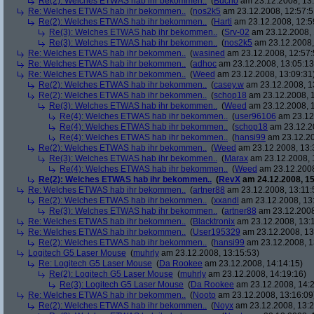
Re(2): Welches ETWAS hab ihr bekommen..
(
Bucho
am 23.12.2008, 13:
Re: Welches ETWAS hab ihr bekommen..
(
nos2k5
am 23.12.2008, 12:57:5
Re(2): Welches ETWAS hab ihr bekommen..
(
Harti
am 23.12.2008, 12:5
Re(3): Welches ETWAS hab ihr bekommen..
(
Srv-02
am 23.12.2008, 
Re(3): Welches ETWAS hab ihr bekommen..
(
nos2k5
am 23.12.2008,
Re: Welches ETWAS hab ihr bekommen..
(
wasined
am 23.12.2008, 12:57:
Re: Welches ETWAS hab ihr bekommen..
(
adhoc
am 23.12.2008, 13:05:13
Re: Welches ETWAS hab ihr bekommen..
(
Weed
am 23.12.2008, 13:09:31
Re(2): Welches ETWAS hab ihr bekommen..
(
casey.w
am 23.12.2008, 1
Re(2): Welches ETWAS hab ihr bekommen..
(
schop18
am 23.12.2008, 1
Re(3): Welches ETWAS hab ihr bekommen..
(
Weed
am 23.12.2008, 1
Re(4): Welches ETWAS hab ihr bekommen..
(
user96106
am 23.12.
Re(4): Welches ETWAS hab ihr bekommen..
(
schop18
am 23.12.20
Re(4): Welches ETWAS hab ihr bekommen..
(
hansi99
am 23.12.20
Re(2): Welches ETWAS hab ihr bekommen..
(
Weed
am 23.12.2008, 13:
Re(3): Welches ETWAS hab ihr bekommen..
(
Marax
am 23.12.2008, 
Re(4): Welches ETWAS hab ihr bekommen..
(
Weed
am 23.12.2008
Re(2): Welches ETWAS hab ihr bekommen..
(
RevX
am 24.12.2008, 15
Re: Welches ETWAS hab ihr bekommen..
(
artner88
am 23.12.2008, 13:11:
Re(2): Welches ETWAS hab ihr bekommen..
(
xxandl
am 23.12.2008, 13
Re(3): Welches ETWAS hab ihr bekommen..
(
artner88
am 23.12.2008
Re: Welches ETWAS hab ihr bekommen..
(
Blacktronix
am 23.12.2008, 13:
Re: Welches ETWAS hab ihr bekommen..
(
User195329
am 23.12.2008, 13
Re(2): Welches ETWAS hab ihr bekommen..
(
hansi99
am 23.12.2008, 1
Logitech G5 Laser Mouse
(
muhrly
am 23.12.2008, 13:15:53)
Re: Logitech G5 Laser Mouse
(
Da Rookee
am 23.12.2008, 14:14:15)
Re(2): Logitech G5 Laser Mouse
(
muhrly
am 23.12.2008, 14:19:16)
Re(3): Logitech G5 Laser Mouse
(
Da Rookee
am 23.12.2008, 14:2
Re: Welches ETWAS hab ihr bekommen..
(
Nooto
am 23.12.2008, 13:16:09
Re(2): Welches ETWAS hab ihr bekommen..
(
Noyx
am 23.12.2008, 13:2