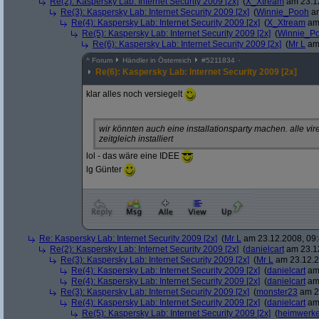
Re(2): Kaspersky Lab: Internet Security 2009 [2x]
(
X_Xtream
am 23.12
Re(3): Kaspersky Lab: Internet Security 2009 [2x]
(
Winnie_Pooh
am
Re(4): Kaspersky Lab: Internet Security 2009 [2x]
(
X_Xtream
am 
Re(5): Kaspersky Lab: Internet Security 2009 [2x]
(
Winnie_P
Re(6): Kaspersky Lab: Internet Security 2009 [2x]
(
Mr L
am 
^
Forum
Händler in Österreich
#
5211834
Re(6): Kaspersky Lab: Internet Security 2009 [2x]
klar alles noch versiegelt
wir könnten auch eine installationsparty machen. alle v
zeitgleich installiert
lol - das wäre eine IDEE
lg Günter
Re: Kaspersky Lab: Internet Security 2009 [2x]
(
Mr L
am 23.12.2008, 09:
Re(2): Kaspersky Lab: Internet Security 2009 [2x]
(
danielcart
am 23.12
Re(3): Kaspersky Lab: Internet Security 2009 [2x]
(
Mr L
am 23.12.2
Re(4): Kaspersky Lab: Internet Security 2009 [2x]
(
danielcart
am 
Re(4): Kaspersky Lab: Internet Security 2009 [2x]
(
danielcart
am 
Re(3): Kaspersky Lab: Internet Security 2009 [2x]
(
monster23
am 23
Re(4): Kaspersky Lab: Internet Security 2009 [2x]
(
danielcart
am 
Re(5): Kaspersky Lab: Internet Security 2009 [2x]
(
heimwerke