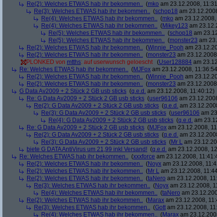
Re(2): Welches ETWAS hab ihr bekommen..
(
mko
am 23.12.2008, 11:31
Re(3): Welches ETWAS hab ihr bekommen..
(
schop18
am 23.12.2008
Re(4): Welches ETWAS hab ihr bekommen..
(
mko
am 23.12.2008, 
Re(4): Welches ETWAS hab ihr bekommen..
(
Mikey123
am 23.12.2
Re(5): Welches ETWAS hab ihr bekommen..
(
schop18
am 23.12
Re(5): Welches ETWAS hab ihr bekommen..
(
monster23
am 23.
Re(2): Welches ETWAS hab ihr bekommen..
(
Winnie_Pooh
am 23.12.20
Re(2): Welches ETWAS hab ihr bekommen..
(
monster23
am 23.12.2008,
PLONKED von
mtths
: auf userwunsch geloescht
(
User128884
am 23.12
Re: Welches ETWAS hab ihr bekommen..
(
MJFox
am 23.12.2008, 11:36:54
Re(2): Welches ETWAS hab ihr bekommen..
(
Winnie_Pooh
am 23.12.20
Re(2): Welches ETWAS hab ihr bekommen..
(
monster23
am 23.12.2008,
G Data Av2009 + 2 Stück 2 GB usb sticks
(
q.e.d.
am 23.12.2008, 11:40:12)
Re: G Data Av2009 + 2 Stück 2 GB usb sticks
(
user96106
am 23.12.2008
Re(2): G Data Av2009 + 2 Stück 2 GB usb sticks
(
q.e.d.
am 23.12.2008
Re(3): G Data Av2009 + 2 Stück 2 GB usb sticks
(
user96106
am 23.
Re(4): G Data Av2009 + 2 Stück 2 GB usb sticks
(
q.e.d.
am 23.12
Re: G Data Av2009 + 2 Stück 2 GB usb sticks
(
MJFox
am 23.12.2008, 11
Re(2): G Data Av2009 + 2 Stück 2 GB usb sticks
(
q.e.d.
am 23.12.2008
Re(3): G Data Av2009 + 2 Stück 2 GB usb sticks
(
Mr L
am 23.12.20
biete G DATA AntiVirus um 21,99 inkl Versand!
(
q.e.d.
am 23.12.2008, 12
Re: Welches ETWAS hab ihr bekommen..
(
xxxforce
am 23.12.2008, 11:41:
Re(2): Welches ETWAS hab ihr bekommen..
(
Noyx
am 23.12.2008, 11:4
Re(2): Welches ETWAS hab ihr bekommen..
(
Mr L
am 23.12.2008, 11:44
Re(2): Welches ETWAS hab ihr bekommen..
(
taNero
am 23.12.2008, 11
Re(3): Welches ETWAS hab ihr bekommen..
(
Noyx
am 23.12.2008, 1
Re(4): Welches ETWAS hab ihr bekommen..
(
taNero
am 23.12.200
Re(2): Welches ETWAS hab ihr bekommen..
(
Marax
am 23.12.2008, 11:
Re(3): Welches ETWAS hab ihr bekommen..
(
Gott
am 23.12.2008, 11
Re(4): Welches ETWAS hab ihr bekommen..
(
Marax
am 23.12.2008