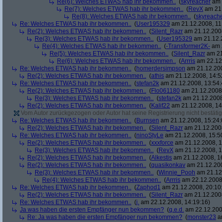
Re(6): Welches ETWAS hab ihr bekommen..
(
skyreacher
am 
Re(7): Welches ETWAS hab ihr bekommen..
(
RevX
am 21.
Re(8): Welches ETWAS hab ihr bekommen..
(
skyreach
Re: Welches ETWAS hab ihr bekommen..
(
User195329
am 21.12.2008, 11
Re(2): Welches ETWAS hab ihr bekommen..
(
Silent_Razr
am 21.12.2008
Re(3): Welches ETWAS hab ihr bekommen..
(
User195329
am 21.12.2
Re(4): Welches ETWAS hab ihr bekommen..
(
-Transformer2K-
am 2
Re(5): Welches ETWAS hab ihr bekommen..
(
Silent_Razr
am 21
Re(6): Welches ETWAS hab ihr bekommen..
(
Arrris
am 22.12.
Re: Welches ETWAS hab ihr bekommen..
(
homerdersimpson
am 21.12.200
Re(2): Welches ETWAS hab ihr bekommen..
(
athis
am 21.12.2008, 14:5
Re: Welches ETWAS hab ihr bekommen..
(
stefan2k
am 21.12.2008, 13:54:
Re(2): Welches ETWAS hab ihr bekommen..
(
Flo061180
am 21.12.2008,
Re(3): Welches ETWAS hab ihr bekommen..
(
stefan2k
am 21.12.2008
Re(2): Welches ETWAS hab ihr bekommen..
(
Kalif22
am 21.12.2008, 14
Vom Autor zurückgezogen oder Autor hat seine Registrierung nicht bestätig
Re: Welches ETWAS hab ihr bekommen..
(
Burnsen
am 21.12.2008, 15:24:
Re(2): Welches ETWAS hab ihr bekommen..
(
Silent_Razr
am 21.12.2008
Re: Welches ETWAS hab ihr bekommen..
(
ninoStyLe
am 21.12.2008, 15:5
Re(2): Welches ETWAS hab ihr bekommen..
(
xxxforce
am 21.12.2008, 1
Re(3): Welches ETWAS hab ihr bekommen..
(
RevX
am 21.12.2008, 1
Re(2): Welches ETWAS hab ihr bekommen..
(
Alkestis
am 21.12.2008, 1
Re(2): Welches ETWAS hab ihr bekommen..
(
quasikonkav
am 21.12.200
Re(3): Welches ETWAS hab ihr bekommen..
(
Winnie_Pooh
am 21.12.
Re(4): Welches ETWAS hab ihr bekommen..
(
Arrris
am 22.12.2008,
Re: Welches ETWAS hab ihr bekommen..
(
Zaphod1
am 21.12.2008, 20:10
Re(2): Welches ETWAS hab ihr bekommen..
(
Silent_Razr
am 21.12.2008
Re: Welches ETWAS hab ihr bekommen..
(
j.
am 22.12.2008, 14:19:16)
Ja was haben die ersten Empfänger nun bekommen?
(
q.e.d.
am 22.12.200
Re: Ja was haben die ersten Empfänger nun bekommen?
(
monster23
am