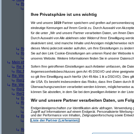
Re(3): Welches ETWAS hab ihr bekommen..
(
q.e.d.
am 23.12.2008, 0
Re(4): Welches ETWAS hab ihr bekommen..
(
Games2Game
am 23
Re(5): Welches ETWAS hab ihr bekommen..
(
ddrobesch
am 23.
Ihre Privatsphäre ist uns wichtig
Re(6): Welches ETWAS hab ihr bekommen..
(
q.e.d.
am 23.12
Re(5): Welches ETWAS hab ihr bekommen..
(
q.e.d.
am 23.12.20
Wir und unsere
1019
-Partner speichern und greifen auf personenbezo
Re(6): Welches ETWAS hab ihr bekommen..
(
Games2Game
eindeutige Kennungen auf Ihrem Gerät zu. Durch Auswahl von Akzeptie
Re(7): Welches ETWAS hab ihr bekommen..
(
q.e.d.
am 23.
für die unter „Wir und unsere Partner verarbeiten Daten, um Ihnen Dien
Re(8): Welches ETWAS hab ihr bekommen..
(
Games2
Durch Auswahl von Alle ablehnen oder Widerruf Ihrer Einwilligung werd
Re(9): Welches ETWAS hab ihr bekommen..
(
q.e.d.
a
deaktiviert sind, sind manche Inhalte und Anzeigen möglicherweise nich
Re(5): Welches ETWAS hab ihr bekommen..
(
monster23
am 23.
dieses Menü jederzeit wieder aufrufen, um Ihre Einstellungen zu ändern
Re(3): Welches ETWAS hab ihr bekommen..
(
Diall
am 23.12.2008, 09
Re(3): Welches ETWAS hab ihr bekommen..
(
Madler
am 23.12.2008, 
Sie auf den Link Cookie-Einstellungen am unteren Rand der Webseite kli
Re(4): Welches ETWAS hab ihr bekommen..
(
Games2Game
am 23
unseres Website. Weitere Informationen finden Sie in unserer Datensch
Mein etwas
(
Winnie_Pooh
am 23.12.2008, 09:12:01)
Sofern Ihre getroffenen Einstellungen auch Anbieter umfassen, die Daten
Re: Mein etwas
(
dizo
am 23.12.2008, 09:24:29)
Re: Mein etwas
(
q.e.d.
am 23.12.2008, 09:40:58)
Angemessenheitsbeschlusses gem Art 45 DSGVO und ohne geeignete 
Re: Welches ETWAS hab ihr bekommen..
(
Dimmu
am 23.12.2008, 09:12:1
so gilt Ihre Einwilligung auch hierfür (Art 49 Abs 1 lit a DSGVO). Dies g
Re(2): Welches ETWAS hab ihr bekommen..
(
Games2Game
am 23.12.2
die USA. Es besteht insbesondere das Risiko, dass Ihre Daten durch B
Re: Welches ETWAS hab ihr bekommen..
(
markuz90
am 23.12.2008, 09:2
Überwachungszwecken verarbeitet werden können, möglicherweise au
Re(2): Welches ETWAS hab ihr bekommen..
(
Mr L
am 23.12.2008, 09:2
können Sie abstellen, in dem Sie bei dem jeweiligen Anbieter in der List
Re(2): Welches ETWAS hab ihr bekommen..
(
BlackShadow
am 23.12.20
Re(3): Welches ETWAS hab ihr bekommen..
(
User6465
am 23.12.200
Wir und unsere Partner verarbeiten Daten, um Folg
Re(3): Welches ETWAS hab ihr bekommen..
(
Flo061180
am 23.12.20
Re(4): Welches ETWAS hab ihr bekommen..
(
Mr L
am 23.12.2008,
Endgeräteeigenschaften zur Identifikation aktiv abfragen. Verwendung
Re(4): Welches ETWAS hab ihr bekommen..
(
playaz
am 23.12.200
Zugriff auf Informationen auf einem Endgerät. Personalisierte Werbung
und der Performance von Inhalten, Zielgruppenforschung sowie Entwi
Re(3): Welches ETWAS hab ihr bekommen..
(
Srv-02
am 23.12.2008, 
Liste der Partner (Lieferanten)
Re(4): Welches ETWAS hab ihr bekommen..
(
BlackShadow
am 23.
Re(5): Welches ETWAS hab ihr bekommen..
(
Srv-02
am 23.12.2
Re(3): Welches ETWAS hab ihr bekommen..
(
Roliboli
am 23.12.2008,