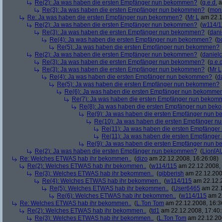
Re(2): Ja was haben die ersten Empfänger nun bekommen?
(
q.e.d.
a
Re(3): Ja was haben die ersten Empfänger nun bekommen?
(
mon
Re: Ja was haben die ersten Empfänger nun bekommen?
(
Mr L
am 22.1
Re(2): Ja was haben die ersten Empfänger nun bekommen?
(
w114/1
Re(3): Ja was haben die ersten Empfänger nun bekommen?
(
dani
Re(4): Ja was haben die ersten Empfänger nun bekommen?
(
b
Re(5): Ja was haben die ersten Empfänger nun bekommen?
Re(2): Ja was haben die ersten Empfänger nun bekommen?
(
danielc
Re(3): Ja was haben die ersten Empfänger nun bekommen?
(
q.e.d
Re(3): Ja was haben die ersten Empfänger nun bekommen?
(
Mr L
Re(4): Ja was haben die ersten Empfänger nun bekommen?
(
d
Re(5): Ja was haben die ersten Empfänger nun bekommen?
Re(6): Ja was haben die ersten Empfänger nun bekomme
Re(7): Ja was haben die ersten Empfänger nun beko
Re(8): Ja was haben die ersten Empfänger nun be
Re(9): Ja was haben die ersten Empfänger nun
Re(10): Ja was haben die ersten Empfänger 
Re(11): Ja was haben die ersten Empfänge
Re(11): Ja was haben die ersten Empfänge
Re(9): Ja was haben die ersten Empfänger nun
Re(2): Ja was haben die ersten Empfänger nun bekommen?
(
Lion[A
Re: Welches ETWAS hab ihr bekommen..
(
dizo
am 22.12.2008, 16:26:08)
Re(2): Welches ETWAS hab ihr bekommen..
(
w114/115
am 22.12.2008, 
Re(3): Welches ETWAS hab ihr bekommen..
(
gibberish
am 22.12.200
Re(4): Welches ETWAS hab ihr bekommen..
(
w114/115
am 22.12.2
Re(5): Welches ETWAS hab ihr bekommen..
(
User6465
am 22.1
Re(6): Welches ETWAS hab ihr bekommen..
(
w114/115
am 22
Re: Welches ETWAS hab ihr bekommen..
(
L.Ton Tom
am 22.12.2008, 16:3
Re(2): Welches ETWAS hab ihr bekommen..
(
td1
am 22.12.2008, 17:40:
Re(3): Welches ETWAS hab ihr bekommen..
(
L.Ton Tom
am 22.12.200