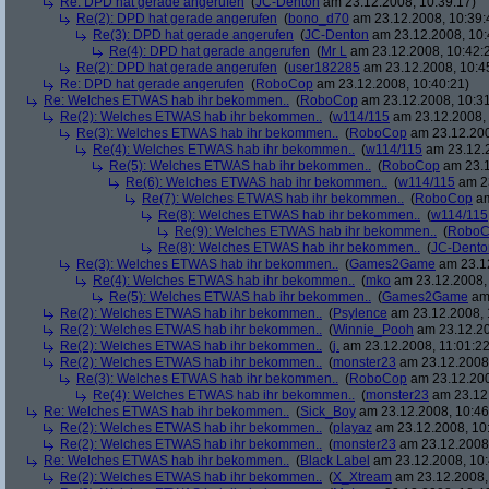
Re: DPD hat gerade angerufen
(
JC-Denton
am 23.12.2008, 10:39:17)
Re(2): DPD hat gerade angerufen
(
bono_d70
am 23.12.2008, 10:39:
Re(3): DPD hat gerade angerufen
(
JC-Denton
am 23.12.2008, 10:
Re(4): DPD hat gerade angerufen
(
Mr L
am 23.12.2008, 10:42:
Re(2): DPD hat gerade angerufen
(
user182285
am 23.12.2008, 10:4
Re: DPD hat gerade angerufen
(
RoboCop
am 23.12.2008, 10:40:21)
Re: Welches ETWAS hab ihr bekommen..
(
RoboCop
am 23.12.2008, 10:31
Re(2): Welches ETWAS hab ihr bekommen..
(
w114/115
am 23.12.2008, 
Re(3): Welches ETWAS hab ihr bekommen..
(
RoboCop
am 23.12.200
Re(4): Welches ETWAS hab ihr bekommen..
(
w114/115
am 23.12.2
Re(5): Welches ETWAS hab ihr bekommen..
(
RoboCop
am 23.1
Re(6): Welches ETWAS hab ihr bekommen..
(
w114/115
am 23
Re(7): Welches ETWAS hab ihr bekommen..
(
RoboCop
am
Re(8): Welches ETWAS hab ihr bekommen..
(
w114/115
Re(9): Welches ETWAS hab ihr bekommen..
(
RoboC
Re(8): Welches ETWAS hab ihr bekommen..
(
JC-Dento
Re(3): Welches ETWAS hab ihr bekommen..
(
Games2Game
am 23.12
Re(4): Welches ETWAS hab ihr bekommen..
(
mko
am 23.12.2008, 
Re(5): Welches ETWAS hab ihr bekommen..
(
Games2Game
am 
Re(2): Welches ETWAS hab ihr bekommen..
(
Psylence
am 23.12.2008, 
Re(2): Welches ETWAS hab ihr bekommen..
(
Winnie_Pooh
am 23.12.20
Re(2): Welches ETWAS hab ihr bekommen..
(
j.
am 23.12.2008, 11:01:22
Re(2): Welches ETWAS hab ihr bekommen..
(
monster23
am 23.12.2008,
Re(3): Welches ETWAS hab ihr bekommen..
(
RoboCop
am 23.12.200
Re(4): Welches ETWAS hab ihr bekommen..
(
monster23
am 23.12.
Re: Welches ETWAS hab ihr bekommen..
(
Sick_Boy
am 23.12.2008, 10:46
Re(2): Welches ETWAS hab ihr bekommen..
(
playaz
am 23.12.2008, 10
Re(2): Welches ETWAS hab ihr bekommen..
(
monster23
am 23.12.2008,
Re: Welches ETWAS hab ihr bekommen..
(
Black Label
am 23.12.2008, 10:
Re(2): Welches ETWAS hab ihr bekommen..
(
X_Xtream
am 23.12.2008,