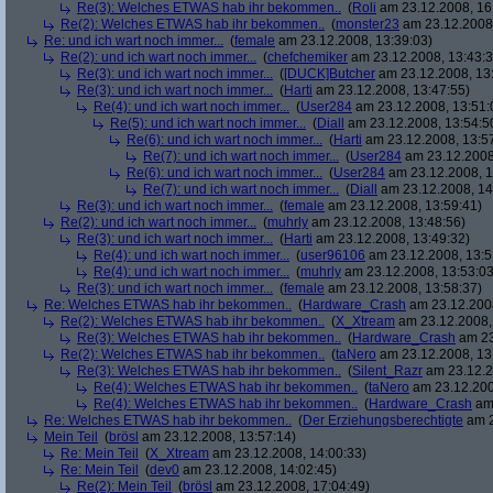
Re(3): Welches ETWAS hab ihr bekommen..
(
Roli
am 23.12.2008, 16
Re(2): Welches ETWAS hab ihr bekommen..
(
monster23
am 23.12.2008,
Re: und ich wart noch immer...
(
female
am 23.12.2008, 13:39:03)
Re(2): und ich wart noch immer...
(
chefchemiker
am 23.12.2008, 13:43:3
Re(3): und ich wart noch immer...
(
[DUCK]Butcher
am 23.12.2008, 13
Re(3): und ich wart noch immer...
(
Harti
am 23.12.2008, 13:47:55)
Re(4): und ich wart noch immer...
(
User284
am 23.12.2008, 13:51:
Re(5): und ich wart noch immer...
(
Diall
am 23.12.2008, 13:54:5
Re(6): und ich wart noch immer...
(
Harti
am 23.12.2008, 13:5
Re(7): und ich wart noch immer...
(
User284
am 23.12.2008
Re(6): und ich wart noch immer...
(
User284
am 23.12.2008, 1
Re(7): und ich wart noch immer...
(
Diall
am 23.12.2008, 14
Re(3): und ich wart noch immer...
(
female
am 23.12.2008, 13:59:41)
Re(2): und ich wart noch immer...
(
muhrly
am 23.12.2008, 13:48:56)
Re(3): und ich wart noch immer...
(
Harti
am 23.12.2008, 13:49:32)
Re(4): und ich wart noch immer...
(
user96106
am 23.12.2008, 13:5
Re(4): und ich wart noch immer...
(
muhrly
am 23.12.2008, 13:53:03
Re(3): und ich wart noch immer...
(
female
am 23.12.2008, 13:58:37)
Re: Welches ETWAS hab ihr bekommen..
(
Hardware_Crash
am 23.12.2008
Re(2): Welches ETWAS hab ihr bekommen..
(
X_Xtream
am 23.12.2008,
Re(3): Welches ETWAS hab ihr bekommen..
(
Hardware_Crash
am 23
Re(2): Welches ETWAS hab ihr bekommen..
(
taNero
am 23.12.2008, 13
Re(3): Welches ETWAS hab ihr bekommen..
(
Silent_Razr
am 23.12.2
Re(4): Welches ETWAS hab ihr bekommen..
(
taNero
am 23.12.200
Re(4): Welches ETWAS hab ihr bekommen..
(
Hardware_Crash
am 
Re: Welches ETWAS hab ihr bekommen..
(
Der Erziehungsberechtigte
am 2
Mein Teil
(
brösl
am 23.12.2008, 13:57:14)
Re: Mein Teil
(
X_Xtream
am 23.12.2008, 14:00:33)
Re: Mein Teil
(
dev0
am 23.12.2008, 14:02:45)
Re(2): Mein Teil
(
brösl
am 23.12.2008, 17:04:49)