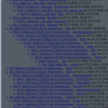
Re: g-data av + usb stick
(
playaz
am 23.12.2008, 10:07:37)
Re(2): g-data av + usb stick
(
Flo061180
am 23.12.2008, 10:07:57)
Re(2): g-data av + usb stick
(
leave_my_name_out
am 23.12.2008, 10
Re(3): g-data av + usb stick
(
Mr L
am 23.12.2008, 10:13:24)
Re: g-data av + usb stick
(
Sputum
am 23.12.2008, 10:42:37)
Re(2): g-data av + usb stick
(
schop18
am 23.12.2008, 10:45:49)
Re: g-data av + usb stick
(
Roliboli
am 23.12.2008, 13:57:24)
Re: Welches ETWAS hab ihr bekommen..
(
vex
am 23.12.2008, 10:09:49)
Re(2): Welches ETWAS hab ihr bekommen..
(
Games2Game
am 23.12.2
Re(3): Welches ETWAS hab ihr bekommen..
(
vex
am 23.12.2008, 10:
Re(4): Welches ETWAS hab ihr bekommen..
(
mko
am 23.12.2008, 
Re(5): Welches ETWAS hab ihr bekommen..
(
vex
am 23.12.2008
Re(6): Welches ETWAS hab ihr bekommen..
(
mko
am 23.12.2
Re(7): Welches ETWAS hab ihr bekommen..
(
Mr L
am 23.1
Re(7): Welches ETWAS hab ihr bekommen..
(
vex
am 23.12
Re(8): Welches ETWAS hab ihr bekommen..
(
Arrris
am 2
Dafür habe ich...
(
vex
am 23.12.2008, 13:14:46)
Re: Dafür habe ich...
(
Arrris
am 23.12.2008, 13:29
Re: Welches ETWAS hab ihr bekommen..
(
Gwp
am 23.12.2008, 10:09:49)
Re: Welches ETWAS hab ihr bekommen..
(
Arrris
am 23.12.2008, 10:17:00)
Re(2): Welches ETWAS hab ihr bekommen..
(
Games2Game
am 23.12.2
Re(3): Welches ETWAS hab ihr bekommen..
(
schop18
am 23.12.2008
Re(3): Welches ETWAS hab ihr bekommen..
(
monster23
am 23.12.20
Re(2): Welches ETWAS hab ihr bekommen..
(
Srv-02
am 23.12.2008, 10
Re(3): Welches ETWAS hab ihr bekommen..
(
dasistmeinnick11+
am 2
Re(3): Welches ETWAS hab ihr bekommen..
(
Arrris
am 23.12.2008, 1
Re: Welches ETWAS hab ihr bekommen..
(
xxandl
am 23.12.2008, 10:21:11
Re(2): Welches ETWAS hab ihr bekommen..
(
plotti
am 23.12.2008, 10:2
Re(3): Welches ETWAS hab ihr bekommen..
(
Arrris
am 23.12.2008, 1