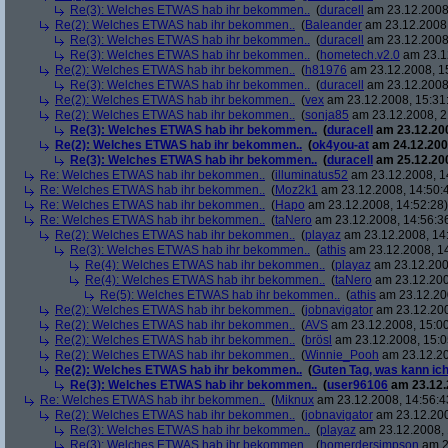
Re(3): Welches ETWAS hab ihr bekommen..
(
duracell
am 23.12.2008,
Re(2): Welches ETWAS hab ihr bekommen..
(
Baleander
am 23.12.2008,
Re(3): Welches ETWAS hab ihr bekommen..
(
duracell
am 23.12.2008,
Re(3): Welches ETWAS hab ihr bekommen..
(
hometech.v2.0
am 23.12
Re(2): Welches ETWAS hab ihr bekommen..
(
h81976
am 23.12.2008, 1
Re(3): Welches ETWAS hab ihr bekommen..
(
duracell
am 23.12.2008,
Re(2): Welches ETWAS hab ihr bekommen..
(
vex
am 23.12.2008, 15:31
Re(2): Welches ETWAS hab ihr bekommen..
(
sonja85
am 23.12.2008, 2
Re(3): Welches ETWAS hab ihr bekommen..
(
duracell
am 23.12.200
Re(2): Welches ETWAS hab ihr bekommen..
(
ok4you-at
am 24.12.200
Re(3): Welches ETWAS hab ihr bekommen..
(
duracell
am 25.12.200
Re: Welches ETWAS hab ihr bekommen..
(
illuminatus52
am 23.12.2008, 1
Re: Welches ETWAS hab ihr bekommen..
(
Moz2k1
am 23.12.2008, 14:50:
Re: Welches ETWAS hab ihr bekommen..
(
Hapo
am 23.12.2008, 14:52:28)
Re: Welches ETWAS hab ihr bekommen..
(
taNero
am 23.12.2008, 14:56:3
Re(2): Welches ETWAS hab ihr bekommen..
(
playaz
am 23.12.2008, 14
Re(3): Welches ETWAS hab ihr bekommen..
(
athis
am 23.12.2008, 14
Re(4): Welches ETWAS hab ihr bekommen..
(
playaz
am 23.12.200
Re(4): Welches ETWAS hab ihr bekommen..
(
taNero
am 23.12.200
Re(5): Welches ETWAS hab ihr bekommen..
(
athis
am 23.12.200
Re(2): Welches ETWAS hab ihr bekommen..
(
jobnavigator
am 23.12.200
Re(2): Welches ETWAS hab ihr bekommen..
(
AVS
am 23.12.2008, 15:00
Re(2): Welches ETWAS hab ihr bekommen..
(
brösl
am 23.12.2008, 15:0
Re(2): Welches ETWAS hab ihr bekommen..
(
Winnie_Pooh
am 23.12.20
Re(2): Welches ETWAS hab ihr bekommen..
(
Guten Tag, was kann ich
Re(3): Welches ETWAS hab ihr bekommen..
(
user96106
am 23.12.
Re: Welches ETWAS hab ihr bekommen..
(
Miknux
am 23.12.2008, 14:56:4
Re(2): Welches ETWAS hab ihr bekommen..
(
jobnavigator
am 23.12.200
Re(3): Welches ETWAS hab ihr bekommen..
(
playaz
am 23.12.2008, 
Re(3): Welches ETWAS hab ihr bekommen..
(
homerdersimpson
am 2