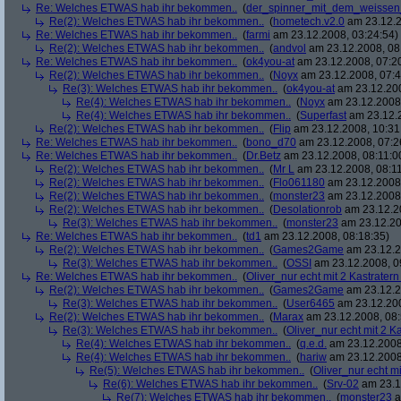
Re: Welches ETWAS hab ihr bekommen..
(
der_spinner_mit_dem_weissen
Re(2): Welches ETWAS hab ihr bekommen..
(
hometech.v2.0
am 23.12.2
Re: Welches ETWAS hab ihr bekommen..
(
farmi
am 23.12.2008, 03:24:54)
Re(2): Welches ETWAS hab ihr bekommen..
(
andvol
am 23.12.2008, 08
Re: Welches ETWAS hab ihr bekommen..
(
ok4you-at
am 23.12.2008, 07:2
Re(2): Welches ETWAS hab ihr bekommen..
(
Noyx
am 23.12.2008, 07:4
Re(3): Welches ETWAS hab ihr bekommen..
(
ok4you-at
am 23.12.200
Re(4): Welches ETWAS hab ihr bekommen..
(
Noyx
am 23.12.2008,
Re(4): Welches ETWAS hab ihr bekommen..
(
Superfast
am 23.12.2
Re(2): Welches ETWAS hab ihr bekommen..
(
Flip
am 23.12.2008, 10:31
Re: Welches ETWAS hab ihr bekommen..
(
bono_d70
am 23.12.2008, 07:2
Re: Welches ETWAS hab ihr bekommen..
(
Dr.Betz
am 23.12.2008, 08:11:0
Re(2): Welches ETWAS hab ihr bekommen..
(
Mr L
am 23.12.2008, 08:11
Re(2): Welches ETWAS hab ihr bekommen..
(
Flo061180
am 23.12.2008,
Re(2): Welches ETWAS hab ihr bekommen..
(
monster23
am 23.12.2008,
Re(2): Welches ETWAS hab ihr bekommen..
(
Desolationrob
am 23.12.20
Re(3): Welches ETWAS hab ihr bekommen..
(
monster23
am 23.12.20
Re: Welches ETWAS hab ihr bekommen..
(
td1
am 23.12.2008, 08:18:35)
Re(2): Welches ETWAS hab ihr bekommen..
(
Games2Game
am 23.12.2
Re(3): Welches ETWAS hab ihr bekommen..
(
OSSI
am 23.12.2008, 0
Re: Welches ETWAS hab ihr bekommen..
(
Oliver_nur echt mit 2 Kastratern
Re(2): Welches ETWAS hab ihr bekommen..
(
Games2Game
am 23.12.2
Re(3): Welches ETWAS hab ihr bekommen..
(
User6465
am 23.12.200
Re(2): Welches ETWAS hab ihr bekommen..
(
Marax
am 23.12.2008, 08:
Re(3): Welches ETWAS hab ihr bekommen..
(
Oliver_nur echt mit 2 K
Re(4): Welches ETWAS hab ihr bekommen..
(
q.e.d.
am 23.12.2008
Re(4): Welches ETWAS hab ihr bekommen..
(
hariw
am 23.12.2008
Re(5): Welches ETWAS hab ihr bekommen..
(
Oliver_nur echt mi
Re(6): Welches ETWAS hab ihr bekommen..
(
Srv-02
am 23.1
Re(7): Welches ETWAS hab ihr bekommen..
(
monster23
a