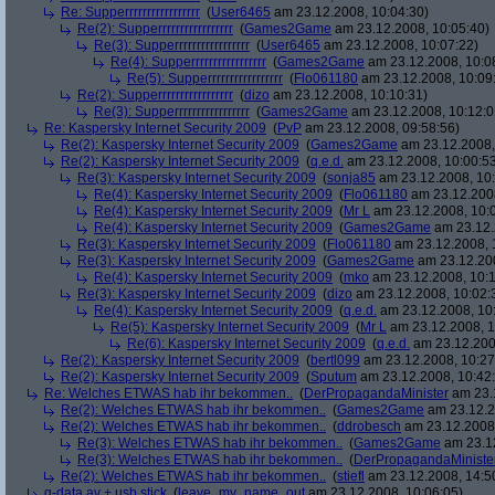
Re: Supperrrrrrrrrrrrrrrrr
(
User6465
am 23.12.2008, 10:04:30)
Re(2): Supperrrrrrrrrrrrrrrrr
(
Games2Game
am 23.12.2008, 10:05:40)
Re(3): Supperrrrrrrrrrrrrrrrr
(
User6465
am 23.12.2008, 10:07:22)
Re(4): Supperrrrrrrrrrrrrrrrr
(
Games2Game
am 23.12.2008, 10:0
Re(5): Supperrrrrrrrrrrrrrrrr
(
Flo061180
am 23.12.2008, 10:09
Re(2): Supperrrrrrrrrrrrrrrrr
(
dizo
am 23.12.2008, 10:10:31)
Re(3): Supperrrrrrrrrrrrrrrrr
(
Games2Game
am 23.12.2008, 10:12:0
Re: Kaspersky Internet Security 2009
(
PvP
am 23.12.2008, 09:58:56)
Re(2): Kaspersky Internet Security 2009
(
Games2Game
am 23.12.2008,
Re(2): Kaspersky Internet Security 2009
(
q.e.d.
am 23.12.2008, 10:00:5
Re(3): Kaspersky Internet Security 2009
(
sonja85
am 23.12.2008, 10:
Re(4): Kaspersky Internet Security 2009
(
Flo061180
am 23.12.2008
Re(4): Kaspersky Internet Security 2009
(
Mr L
am 23.12.2008, 10:
Re(4): Kaspersky Internet Security 2009
(
Games2Game
am 23.12.
Re(3): Kaspersky Internet Security 2009
(
Flo061180
am 23.12.2008, 
Re(3): Kaspersky Internet Security 2009
(
Games2Game
am 23.12.200
Re(4): Kaspersky Internet Security 2009
(
mko
am 23.12.2008, 10:1
Re(3): Kaspersky Internet Security 2009
(
dizo
am 23.12.2008, 10:02:
Re(4): Kaspersky Internet Security 2009
(
q.e.d.
am 23.12.2008, 10
Re(5): Kaspersky Internet Security 2009
(
Mr L
am 23.12.2008, 1
Re(6): Kaspersky Internet Security 2009
(
q.e.d.
am 23.12.200
Re(2): Kaspersky Internet Security 2009
(
bertl099
am 23.12.2008, 10:27
Re(2): Kaspersky Internet Security 2009
(
Sputum
am 23.12.2008, 10:42
Re: Welches ETWAS hab ihr bekommen..
(
DerPropagandaMinister
am 23.1
Re(2): Welches ETWAS hab ihr bekommen..
(
Games2Game
am 23.12.2
Re(2): Welches ETWAS hab ihr bekommen..
(
ddrobesch
am 23.12.2008,
Re(3): Welches ETWAS hab ihr bekommen..
(
Games2Game
am 23.12
Re(3): Welches ETWAS hab ihr bekommen..
(
DerPropagandaMiniste
Re(2): Welches ETWAS hab ihr bekommen..
(
stiefl
am 23.12.2008, 14:5
g-data av + usb stick
(
leave_my_name_out
am 23.12.2008, 10:06:05)