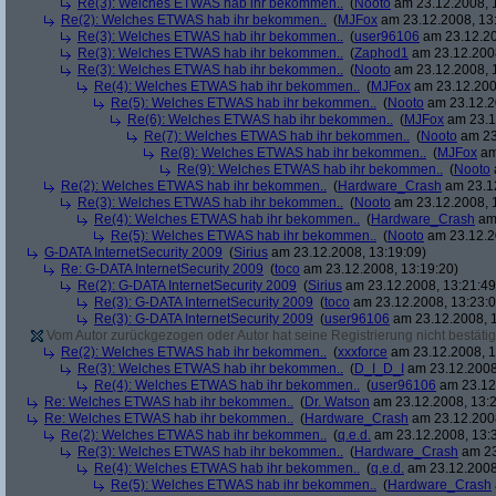
Re(3): Welches ETWAS hab ihr bekommen..
(
Nooto
am 23.12.2008, 
Re(2): Welches ETWAS hab ihr bekommen..
(
MJFox
am 23.12.2008, 13
Re(3): Welches ETWAS hab ihr bekommen..
(
user96106
am 23.12.20
Re(3): Welches ETWAS hab ihr bekommen..
(
Zaphod1
am 23.12.2008
Re(3): Welches ETWAS hab ihr bekommen..
(
Nooto
am 23.12.2008, 
Re(4): Welches ETWAS hab ihr bekommen..
(
MJFox
am 23.12.200
Re(5): Welches ETWAS hab ihr bekommen..
(
Nooto
am 23.12.2
Re(6): Welches ETWAS hab ihr bekommen..
(
MJFox
am 23.1
Re(7): Welches ETWAS hab ihr bekommen..
(
Nooto
am 23
Re(8): Welches ETWAS hab ihr bekommen..
(
MJFox
am
Re(9): Welches ETWAS hab ihr bekommen..
(
Nooto
Re(2): Welches ETWAS hab ihr bekommen..
(
Hardware_Crash
am 23.12
Re(3): Welches ETWAS hab ihr bekommen..
(
Nooto
am 23.12.2008, 
Re(4): Welches ETWAS hab ihr bekommen..
(
Hardware_Crash
am 
Re(5): Welches ETWAS hab ihr bekommen..
(
Nooto
am 23.12.2
G-DATA InternetSecurity 2009
(
Sirius
am 23.12.2008, 13:19:09)
Re: G-DATA InternetSecurity 2009
(
toco
am 23.12.2008, 13:19:20)
Re(2): G-DATA InternetSecurity 2009
(
Sirius
am 23.12.2008, 13:21:49
Re(3): G-DATA InternetSecurity 2009
(
toco
am 23.12.2008, 13:23:0
Re(3): G-DATA InternetSecurity 2009
(
user96106
am 23.12.2008, 1
Vom Autor zurückgezogen oder Autor hat seine Registrierung nicht bestätig
Re(2): Welches ETWAS hab ihr bekommen..
(
xxxforce
am 23.12.2008, 1
Re(3): Welches ETWAS hab ihr bekommen..
(
D_I_D_I
am 23.12.2008
Re(4): Welches ETWAS hab ihr bekommen..
(
user96106
am 23.12.
Re: Welches ETWAS hab ihr bekommen..
(
Dr. Watson
am 23.12.2008, 13:2
Re: Welches ETWAS hab ihr bekommen..
(
Hardware_Crash
am 23.12.2008
Re(2): Welches ETWAS hab ihr bekommen..
(
q.e.d.
am 23.12.2008, 13:
Re(3): Welches ETWAS hab ihr bekommen..
(
Hardware_Crash
am 23
Re(4): Welches ETWAS hab ihr bekommen..
(
q.e.d.
am 23.12.2008
Re(5): Welches ETWAS hab ihr bekommen..
(
Hardware_Crash