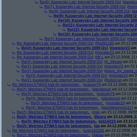
Re(6): Kaspersky Lab: Internet Security 2009 [2x]
(
danielc
Re(7): Kaspersky Lab: Internet Security 2009 [2x]
(
heim
Re(8): Kaspersky Lab: Internet Security 2009 [2x]
(
da
Re(9): Kaspersky Lab: Internet Security 2009 [2
Re(10): Kaspersky Lab: Internet Security 200
Re(11): Kaspersky Lab: Internet Security 2
Re(12): Kaspersky Lab: Internet Securit
Re(10): Kaspersky Lab: Internet Security 200
Re(7): Kaspersky Lab: Internet Security 2009 [2x]
(
mons
Re: Kaspersky Lab: Internet Security 2009 [2x]
(
Flo061180
am 23.12.200
Re(2): Kaspersky Lab: Internet Security 2009 [2x]
(
monster23
am 
Re: Kaspersky Lab: Internet Security 2009 [2x]
(
monster23
am 23.12.200
Re: Kaspersky Lab: Internet Security 2009 [2x]
(
Mr L
am 23.12.2008, 11:
Re(2): Kaspersky Lab: Internet Security 2009 [2x]
(
X_Xtream
am 23.12
Re(2): Kaspersky Lab: Internet Security 2009 [2x]
(
monster23
am 23.1
Re(2): Kaspersky Lab: Internet Security 2009 [2x]
(
leave_my_name_o
Re(3): Kaspersky Lab: Internet Security 2009 [2x]
(
monster23
am 23
Re(2): Kaspersky Lab: Internet Security 2009 [2x]
(
RoboCop
am 23.12
Re: Welches ETWAS hab ihr bekommen..
(
nobody79
am 23.12.2008, 09:4
Re(2): Welches ETWAS hab ihr bekommen..
(
ddrobesch
am 23.12.2008,
Re(3): Welches ETWAS hab ihr bekommen..
(
nobody79
am 23.12.200
Re(4): Welches ETWAS hab ihr bekommen..
(
ddrobesch
am 23.12.
Re(5): Welches ETWAS hab ihr bekommen..
(
monster23
am 23.
Re(4): Welches ETWAS hab ihr bekommen..
(
dasistmeinnick11+
am
Re(2): Welches ETWAS hab ihr bekommen..
(
mko
am 23.12.2008, 09:55
Re(2): Welches ETWAS hab ihr bekommen..
(
Neera
am 23.12.2008, 2
Re(3): Welches ETWAS hab ihr bekommen..
(
w114/115
am 23.12.20
Re(2): Welches ETWAS hab ihr bekommen..
(
gp
am 24.12.2008, 00:43
Re: Welches ETWAS hab ihr bekommen..
(
user182285
am 23.12.2008, 09
Re(2): Welches ETWAS hab ihr bekommen..
(
Akilae
am 23.12.2008, 09: