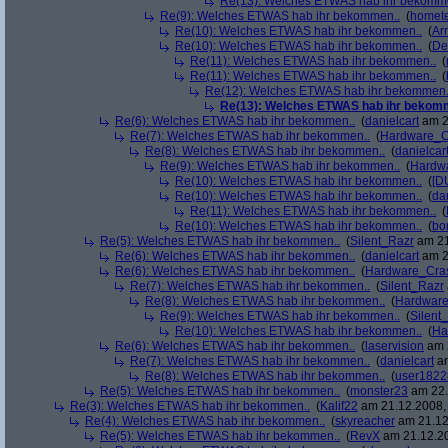
Re(13): Welches ETWAS hab ihr bekomm
Re(9): Welches ETWAS hab ihr bekommen..
(
homete
Re(10): Welches ETWAS hab ihr bekommen..
(
Arr
Re(10): Welches ETWAS hab ihr bekommen..
(
De
Re(11): Welches ETWAS hab ihr bekommen..
(
Re(11): Welches ETWAS hab ihr bekommen..
(
Re(12): Welches ETWAS hab ihr bekommen.
Re(13): Welches ETWAS hab ihr bekom
Re(6): Welches ETWAS hab ihr bekommen..
(
danielcart
am 2
Re(7): Welches ETWAS hab ihr bekommen..
(
Hardware_C
Re(8): Welches ETWAS hab ihr bekommen..
(
danielcar
Re(9): Welches ETWAS hab ihr bekommen..
(
Hardw
Re(10): Welches ETWAS hab ihr bekommen..
(
[D
Re(10): Welches ETWAS hab ihr bekommen..
(
da
Re(11): Welches ETWAS hab ihr bekommen..
(
Re(10): Welches ETWAS hab ihr bekommen..
(
bo
Re(5): Welches ETWAS hab ihr bekommen..
(
Silent_Razr
am 21
Re(6): Welches ETWAS hab ihr bekommen..
(
danielcart
am 2
Re(6): Welches ETWAS hab ihr bekommen..
(
Hardware_Cra
Re(7): Welches ETWAS hab ihr bekommen..
(
Silent_Razr
Re(8): Welches ETWAS hab ihr bekommen..
(
Hardwar
Re(9): Welches ETWAS hab ihr bekommen..
(
Silent
Re(10): Welches ETWAS hab ihr bekommen..
(
Ha
Re(6): Welches ETWAS hab ihr bekommen..
(
laservision
am 2
Re(7): Welches ETWAS hab ihr bekommen..
(
danielcart
am
Re(8): Welches ETWAS hab ihr bekommen..
(
user1822
Re(5): Welches ETWAS hab ihr bekommen..
(
monster23
am 22.
Re(3): Welches ETWAS hab ihr bekommen..
(
Kalif22
am 21.12.2008, 
Re(4): Welches ETWAS hab ihr bekommen..
(
skyreacher
am 21.12
Re(5): Welches ETWAS hab ihr bekommen..
(
RevX
am 21.12.20