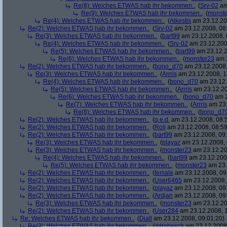
Re(8): Welches ETWAS hab ihr bekommen..
(
Srv-02
am
Re(9): Welches ETWAS hab ihr bekommen..
(
monst
Re(4): Welches ETWAS hab ihr bekommen..
(
Alkestis
am 23.12.20
Re(2): Welches ETWAS hab ihr bekommen..
(
Srv-02
am 23.12.2008, 08
Re(3): Welches ETWAS hab ihr bekommen..
(
bart99
am 23.12.2008, 
Re(4): Welches ETWAS hab ihr bekommen..
(
Srv-02
am 23.12.200
Re(5): Welches ETWAS hab ihr bekommen..
(
bart99
am 23.12.2
Re(6): Welches ETWAS hab ihr bekommen..
(
monster23
am 2
Re(2): Welches ETWAS hab ihr bekommen..
(
bono_d70
am 23.12.2008,
Re(3): Welches ETWAS hab ihr bekommen..
(
Arrris
am 23.12.2008, 1
Re(4): Welches ETWAS hab ihr bekommen..
(
bono_d70
am 23.12.
Re(5): Welches ETWAS hab ihr bekommen..
(
Arrris
am 23.12.20
Re(6): Welches ETWAS hab ihr bekommen..
(
bono_d70
am 2
Re(7): Welches ETWAS hab ihr bekommen..
(
Arrris
am 23.
Re(8): Welches ETWAS hab ihr bekommen..
(
bono_d7
Re(2): Welches ETWAS hab ihr bekommen..
(
q.e.d.
am 23.12.2008, 08:
Re(2): Welches ETWAS hab ihr bekommen..
(
Roli
am 23.12.2008, 08:59
Re(2): Welches ETWAS hab ihr bekommen..
(
bart99
am 23.12.2008, 09:
Re(3): Welches ETWAS hab ihr bekommen..
(
playaz
am 23.12.2008, 
Re(3): Welches ETWAS hab ihr bekommen..
(
monster23
am 23.12.20
Re(4): Welches ETWAS hab ihr bekommen..
(
bart99
am 23.12.2008
Re(5): Welches ETWAS hab ihr bekommen..
(
monster23
am 23.
Re(2): Welches ETWAS hab ihr bekommen..
(
female
am 23.12.2008, 09
Re(2): Welches ETWAS hab ihr bekommen..
(
User6465
am 23.12.2008,
Re(2): Welches ETWAS hab ihr bekommen..
(
playaz
am 23.12.2008, 09
Re(2): Welches ETWAS hab ihr bekommen..
(
Ardjan
am 23.12.2008, 09
Re(3): Welches ETWAS hab ihr bekommen..
(
monster23
am 23.12.20
Re(2): Welches ETWAS hab ihr bekommen..
(
User284
am 23.12.2008, 1
Re: Welches ETWAS hab ihr bekommen..
(
Diall
am 23.12.2008, 09:01:20)
Re(2): Welches ETWAS hab ihr bekommen..
(
ddrobesch
am 23.12.2008,