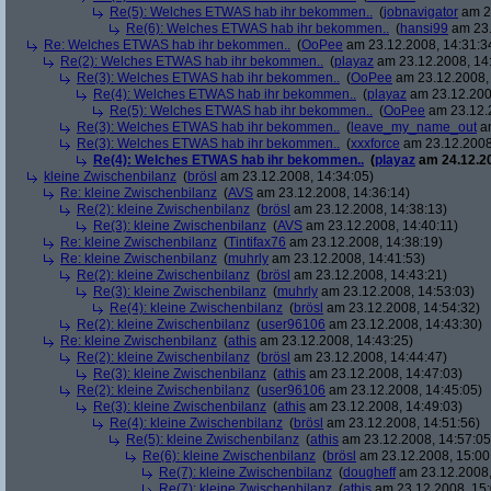
Re(5): Welches ETWAS hab ihr bekommen..
(
jobnavigator
am 23
Re(6): Welches ETWAS hab ihr bekommen..
(
hansi99
am 23.
Re: Welches ETWAS hab ihr bekommen..
(
OoPee
am 23.12.2008, 14:31:3
Re(2): Welches ETWAS hab ihr bekommen..
(
playaz
am 23.12.2008, 14
Re(3): Welches ETWAS hab ihr bekommen..
(
OoPee
am 23.12.2008, 
Re(4): Welches ETWAS hab ihr bekommen..
(
playaz
am 23.12.200
Re(5): Welches ETWAS hab ihr bekommen..
(
OoPee
am 23.12.2
Re(3): Welches ETWAS hab ihr bekommen..
(
leave_my_name_out
am
Re(3): Welches ETWAS hab ihr bekommen..
(
xxxforce
am 23.12.2008
Re(4): Welches ETWAS hab ihr bekommen..
(
playaz
am 24.12.20
kleine Zwischenbilanz
(
brösl
am 23.12.2008, 14:34:05)
Re: kleine Zwischenbilanz
(
AVS
am 23.12.2008, 14:36:14)
Re(2): kleine Zwischenbilanz
(
brösl
am 23.12.2008, 14:38:13)
Re(3): kleine Zwischenbilanz
(
AVS
am 23.12.2008, 14:40:11)
Re: kleine Zwischenbilanz
(
Tintifax76
am 23.12.2008, 14:38:19)
Re: kleine Zwischenbilanz
(
muhrly
am 23.12.2008, 14:41:53)
Re(2): kleine Zwischenbilanz
(
brösl
am 23.12.2008, 14:43:21)
Re(3): kleine Zwischenbilanz
(
muhrly
am 23.12.2008, 14:53:03)
Re(4): kleine Zwischenbilanz
(
brösl
am 23.12.2008, 14:54:32)
Re(2): kleine Zwischenbilanz
(
user96106
am 23.12.2008, 14:43:30)
Re: kleine Zwischenbilanz
(
athis
am 23.12.2008, 14:43:25)
Re(2): kleine Zwischenbilanz
(
brösl
am 23.12.2008, 14:44:47)
Re(3): kleine Zwischenbilanz
(
athis
am 23.12.2008, 14:47:03)
Re(2): kleine Zwischenbilanz
(
user96106
am 23.12.2008, 14:45:05)
Re(3): kleine Zwischenbilanz
(
athis
am 23.12.2008, 14:49:03)
Re(4): kleine Zwischenbilanz
(
brösl
am 23.12.2008, 14:51:56)
Re(5): kleine Zwischenbilanz
(
athis
am 23.12.2008, 14:57:05
Re(6): kleine Zwischenbilanz
(
brösl
am 23.12.2008, 15:00
Re(7): kleine Zwischenbilanz
(
dougheff
am 23.12.2008,
Re(7): kleine Zwischenbilanz
(
athis
am 23.12.2008, 15: