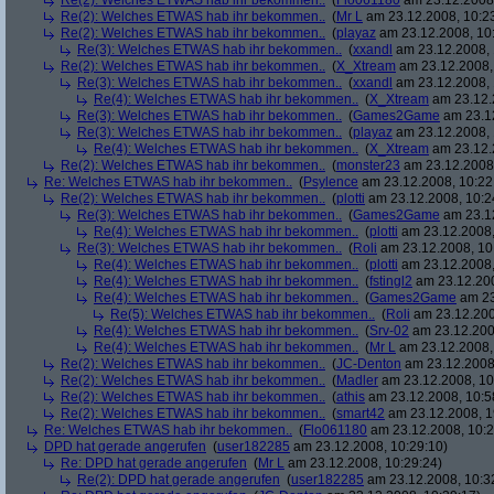
Re(2): Welches ETWAS hab ihr bekommen..
(
Flo061180
am 23.12.2008,
Re(2): Welches ETWAS hab ihr bekommen..
(
Mr L
am 23.12.2008, 10:2
Re(2): Welches ETWAS hab ihr bekommen..
(
playaz
am 23.12.2008, 10
Re(3): Welches ETWAS hab ihr bekommen..
(
xxandl
am 23.12.2008, 
Re(2): Welches ETWAS hab ihr bekommen..
(
X_Xtream
am 23.12.2008,
Re(3): Welches ETWAS hab ihr bekommen..
(
xxandl
am 23.12.2008, 
Re(4): Welches ETWAS hab ihr bekommen..
(
X_Xtream
am 23.12.
Re(3): Welches ETWAS hab ihr bekommen..
(
Games2Game
am 23.12
Re(3): Welches ETWAS hab ihr bekommen..
(
playaz
am 23.12.2008, 
Re(4): Welches ETWAS hab ihr bekommen..
(
X_Xtream
am 23.12.
Re(2): Welches ETWAS hab ihr bekommen..
(
monster23
am 23.12.2008,
Re: Welches ETWAS hab ihr bekommen..
(
Psylence
am 23.12.2008, 10:22
Re(2): Welches ETWAS hab ihr bekommen..
(
plotti
am 23.12.2008, 10:2
Re(3): Welches ETWAS hab ihr bekommen..
(
Games2Game
am 23.12
Re(4): Welches ETWAS hab ihr bekommen..
(
plotti
am 23.12.2008,
Re(3): Welches ETWAS hab ihr bekommen..
(
Roli
am 23.12.2008, 10
Re(4): Welches ETWAS hab ihr bekommen..
(
plotti
am 23.12.2008,
Re(4): Welches ETWAS hab ihr bekommen..
(
fstingl2
am 23.12.200
Re(4): Welches ETWAS hab ihr bekommen..
(
Games2Game
am 23
Re(5): Welches ETWAS hab ihr bekommen..
(
Roli
am 23.12.200
Re(4): Welches ETWAS hab ihr bekommen..
(
Srv-02
am 23.12.200
Re(4): Welches ETWAS hab ihr bekommen..
(
Mr L
am 23.12.2008,
Re(2): Welches ETWAS hab ihr bekommen..
(
JC-Denton
am 23.12.2008,
Re(2): Welches ETWAS hab ihr bekommen..
(
Madler
am 23.12.2008, 10
Re(2): Welches ETWAS hab ihr bekommen..
(
athis
am 23.12.2008, 10:5
Re(2): Welches ETWAS hab ihr bekommen..
(
smart42
am 23.12.2008, 1
Re: Welches ETWAS hab ihr bekommen..
(
Flo061180
am 23.12.2008, 10:2
DPD hat gerade angerufen
(
user182285
am 23.12.2008, 10:29:10)
Re: DPD hat gerade angerufen
(
Mr L
am 23.12.2008, 10:29:24)
Re(2): DPD hat gerade angerufen
(
user182285
am 23.12.2008, 10:3