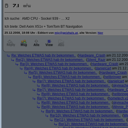
_____________________________________________________________
Ich suche: AMD CPU - Sockel 939 - .... X2
Ich biete: Dell Axim X51v + TomTom BT Navigation
25.12.2008, 18:08 Uhr - Editiert von
mjy@geizhals.at
, alte Version:
hier
Re: Welches ETWAS hab ihr bekommen..
(
Hardware_Crash
am 21.12.2008
Re(2): Welches ETWAS hab ihr bekommen..
(
Silent_Razr
am 21.12.2008
Re(3): Welches ETWAS hab ihr bekommen..
(
Hardware_Crash
am 21
Re(4): Welches ETWAS hab ihr bekommen..
(
danielcart
am 21.12.
Re(5): Welches ETWAS hab ihr bekommen..
(
Hardware_Crash
Re(6): Welches ETWAS hab ihr bekommen..
(
hellbringer
am 2
Re(7): Welches ETWAS hab ihr bekommen..
(
danielcart
am
Re(8): Welches ETWAS hab ihr bekommen..
(
skyreach
Re(7): Welches ETWAS hab ihr bekommen..
(
Hardware_C
Re(8): Welches ETWAS hab ihr bekommen..
(
hellbring
Re(7): Welches ETWAS hab ihr bekommen..
(
hometech.v2
Re(8): Welches ETWAS hab ihr bekommen..
(
skyreach
Re(8): Welches ETWAS hab ihr bekommen..
(
Winnie_
Re(9): Welches ETWAS hab ihr bekommen..
(
Hardw
Re(10): Welches ETWAS hab ihr bekommen..
(
Wi
Re(11): Welches ETWAS hab ihr bekommen..
(
Re(12): Welches ETWAS hab ihr bekommen.