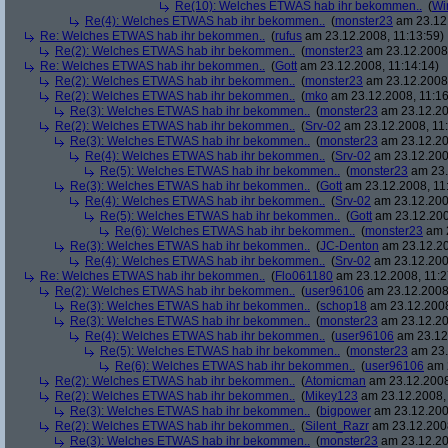
Re(10): Welches ETWAS hab ihr bekommen..
(
Wi
Re(4): Welches ETWAS hab ihr bekommen..
(
monster23
am 23.12.
Re: Welches ETWAS hab ihr bekommen..
(
rufus
am 23.12.2008, 11:13:59)
Re(2): Welches ETWAS hab ihr bekommen..
(
monster23
am 23.12.2008,
Re: Welches ETWAS hab ihr bekommen..
(
Gott
am 23.12.2008, 11:14:14)
Re(2): Welches ETWAS hab ihr bekommen..
(
monster23
am 23.12.2008,
Re(2): Welches ETWAS hab ihr bekommen..
(
mko
am 23.12.2008, 11:16
Re(3): Welches ETWAS hab ihr bekommen..
(
monster23
am 23.12.20
Re(2): Welches ETWAS hab ihr bekommen..
(
Srv-02
am 23.12.2008, 11:
Re(3): Welches ETWAS hab ihr bekommen..
(
monster23
am 23.12.20
Re(4): Welches ETWAS hab ihr bekommen..
(
Srv-02
am 23.12.2008
Re(5): Welches ETWAS hab ihr bekommen..
(
monster23
am 23.
Re(3): Welches ETWAS hab ihr bekommen..
(
Gott
am 23.12.2008, 11
Re(4): Welches ETWAS hab ihr bekommen..
(
Srv-02
am 23.12.2008
Re(5): Welches ETWAS hab ihr bekommen..
(
Gott
am 23.12.200
Re(6): Welches ETWAS hab ihr bekommen..
(
monster23
am 2
Re(3): Welches ETWAS hab ihr bekommen..
(
JC-Denton
am 23.12.20
Re(4): Welches ETWAS hab ihr bekommen..
(
Srv-02
am 23.12.2008
Re: Welches ETWAS hab ihr bekommen..
(
Flo061180
am 23.12.2008, 11:2
Re(2): Welches ETWAS hab ihr bekommen..
(
user96106
am 23.12.2008,
Re(3): Welches ETWAS hab ihr bekommen..
(
schop18
am 23.12.2008
Re(3): Welches ETWAS hab ihr bekommen..
(
monster23
am 23.12.20
Re(4): Welches ETWAS hab ihr bekommen..
(
user96106
am 23.12.
Re(5): Welches ETWAS hab ihr bekommen..
(
monster23
am 23.
Re(6): Welches ETWAS hab ihr bekommen..
(
user96106
am 2
Re(2): Welches ETWAS hab ihr bekommen..
(
Atomicman
am 23.12.2008
Re(2): Welches ETWAS hab ihr bekommen..
(
Mikey123
am 23.12.2008, 
Re(3): Welches ETWAS hab ihr bekommen..
(
bigpower
am 23.12.200
Re(2): Welches ETWAS hab ihr bekommen..
(
Silent_Razr
am 23.12.2008
Re(3): Welches ETWAS hab ihr bekommen..
(
monster23
am 23.12.20