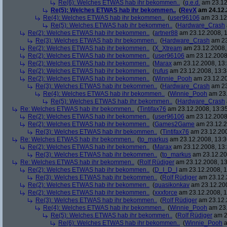
Re(6): Welches ETWAS hab ihr bekommen..
(
q.e.d.
am 23.12
Re(5): Welches ETWAS hab ihr bekommen..
(
RevX
am 24.12.
Re(4): Welches ETWAS hab ihr bekommen..
(
user96106
am 23.12.
Re(5): Welches ETWAS hab ihr bekommen..
(
Hardware_Crash
Re(2): Welches ETWAS hab ihr bekommen..
(
artner88
am 23.12.2008, 1
Re(3): Welches ETWAS hab ihr bekommen..
(
Hardware_Crash
am 23
Re(2): Welches ETWAS hab ihr bekommen..
(
X_Xtream
am 23.12.2008,
Re(2): Welches ETWAS hab ihr bekommen..
(
user96106
am 23.12.2008,
Re(2): Welches ETWAS hab ihr bekommen..
(
Marax
am 23.12.2008, 13:
Re(2): Welches ETWAS hab ihr bekommen..
(
rufus
am 23.12.2008, 13:3
Re(2): Welches ETWAS hab ihr bekommen..
(
Winnie_Pooh
am 23.12.20
Re(3): Welches ETWAS hab ihr bekommen..
(
Hardware_Crash
am 23
Re(4): Welches ETWAS hab ihr bekommen..
(
Winnie_Pooh
am 23.
Re(5): Welches ETWAS hab ihr bekommen..
(
Hardware_Crash
Re: Welches ETWAS hab ihr bekommen..
(
Tintifax76
am 23.12.2008, 13:35
Re(2): Welches ETWAS hab ihr bekommen..
(
user96106
am 23.12.2008,
Re(2): Welches ETWAS hab ihr bekommen..
(
Games2Game
am 23.12.2
Re(3): Welches ETWAS hab ihr bekommen..
(
Tintifax76
am 23.12.200
Re: Welches ETWAS hab ihr bekommen..
(
to_markus
am 23.12.2008, 13:3
Re(2): Welches ETWAS hab ihr bekommen..
(
Marax
am 23.12.2008, 13:
Re(3): Welches ETWAS hab ihr bekommen..
(
to_markus
am 23.12.20
Re: Welches ETWAS hab ihr bekommen..
(
Rolf Rüdiger
am 23.12.2008, 13
Re(2): Welches ETWAS hab ihr bekommen..
(
D_I_D_I
am 23.12.2008, 1
Re(3): Welches ETWAS hab ihr bekommen..
(
Rolf Rüdiger
am 23.12.
Re(2): Welches ETWAS hab ihr bekommen..
(
quasikonkav
am 23.12.200
Re(2): Welches ETWAS hab ihr bekommen..
(
xxxforce
am 23.12.2008, 1
Re(3): Welches ETWAS hab ihr bekommen..
(
Rolf Rüdiger
am 23.12.
Re(4): Welches ETWAS hab ihr bekommen..
(
Winnie_Pooh
am 23.
Re(5): Welches ETWAS hab ihr bekommen..
(
Rolf Rüdiger
am 2
Re(6): Welches ETWAS hab ihr bekommen..
(
Winnie_Pooh
a