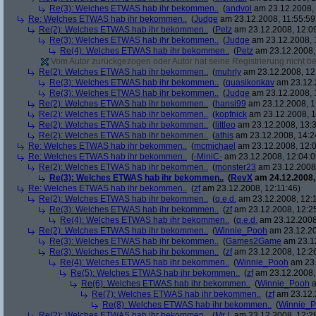
Re(3): Welches ETWAS hab ihr bekommen..
(
andvol
am 23.12.2008, 
Re: Welches ETWAS hab ihr bekommen..
(
Judge
am 23.12.2008, 11:55:59
Re(2): Welches ETWAS hab ihr bekommen..
(
Petz
am 23.12.2008, 12:0
Re(3): Welches ETWAS hab ihr bekommen..
(
Judge
am 23.12.2008, 
Re(4): Welches ETWAS hab ihr bekommen..
(
Petz
am 23.12.2008,
Vom Autor zurückgezogen oder Autor hat seine Registrierung nicht bes
Re(2): Welches ETWAS hab ihr bekommen..
(
muhrly
am 23.12.2008, 12
Re(3): Welches ETWAS hab ihr bekommen..
(
quasikonkav
am 23.12.
Re(3): Welches ETWAS hab ihr bekommen..
(
Judge
am 23.12.2008, 
Re(2): Welches ETWAS hab ihr bekommen..
(
hansi99
am 23.12.2008, 1
Re(2): Welches ETWAS hab ihr bekommen..
(
kopfnick
am 23.12.2008, 1
Re(2): Welches ETWAS hab ihr bekommen..
(
littleo
am 23.12.2008, 13:3
Re(2): Welches ETWAS hab ihr bekommen..
(
athis
am 23.12.2008, 14:2
Re: Welches ETWAS hab ihr bekommen..
(
mcmichael
am 23.12.2008, 12:0
Re: Welches ETWAS hab ihr bekommen..
(
-MiniC-
am 23.12.2008, 12:04:0
Re(2): Welches ETWAS hab ihr bekommen..
(
monster23
am 23.12.2008,
Re(3): Welches ETWAS hab ihr bekommen..
(
RevX
am 24.12.2008,
Re: Welches ETWAS hab ihr bekommen..
(
zf
am 23.12.2008, 12:11:46)
Re(2): Welches ETWAS hab ihr bekommen..
(
q.e.d.
am 23.12.2008, 12:
Re(3): Welches ETWAS hab ihr bekommen..
(
zf
am 23.12.2008, 12:2
Re(4): Welches ETWAS hab ihr bekommen..
(
q.e.d.
am 23.12.2008,
Re(2): Welches ETWAS hab ihr bekommen..
(
Winnie_Pooh
am 23.12.20
Re(3): Welches ETWAS hab ihr bekommen..
(
Games2Game
am 23.12
Re(3): Welches ETWAS hab ihr bekommen..
(
zf
am 23.12.2008, 12:2
Re(4): Welches ETWAS hab ihr bekommen..
(
Winnie_Pooh
am 23.
Re(5): Welches ETWAS hab ihr bekommen..
(
zf
am 23.12.2008,
Re(6): Welches ETWAS hab ihr bekommen..
(
Winnie_Pooh
a
Re(7): Welches ETWAS hab ihr bekommen..
(
zf
am 23.12.
Re(8): Welches ETWAS hab ihr bekommen..
(
Winnie_
Re(2): Welches ETWAS hab ihr bekommen..
(
Mr L
am 23.12.2008, 12:2