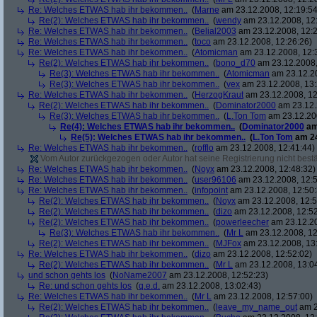
Re: Welches ETWAS hab ihr bekommen..
(
Marne
am 23.12.2008, 12:19:54
Re(2): Welches ETWAS hab ihr bekommen..
(
wendy
am 23.12.2008, 12
Re: Welches ETWAS hab ihr bekommen..
(
Belial2003
am 23.12.2008, 12:2
Re: Welches ETWAS hab ihr bekommen..
(
toco
am 23.12.2008, 12:26:26)
Re: Welches ETWAS hab ihr bekommen..
(
Atomicman
am 23.12.2008, 12:
Re(2): Welches ETWAS hab ihr bekommen..
(
bono_d70
am 23.12.2008,
Re(3): Welches ETWAS hab ihr bekommen..
(
Atomicman
am 23.12.20
Re(3): Welches ETWAS hab ihr bekommen..
(
vex
am 23.12.2008, 13:
Re: Welches ETWAS hab ihr bekommen..
(
HerzogKraut
am 23.12.2008, 12
Re(2): Welches ETWAS hab ihr bekommen..
(
Dominator2000
am 23.12.
Re(3): Welches ETWAS hab ihr bekommen..
(
L.Ton Tom
am 23.12.200
Re(4): Welches ETWAS hab ihr bekommen..
(
Dominator2000
am
Re(5): Welches ETWAS hab ihr bekommen..
(
L.Ton Tom
am 24
Re: Welches ETWAS hab ihr bekommen..
(
rofflo
am 23.12.2008, 12:41:44)
Vom Autor zurückgezogen oder Autor hat seine Registrierung nicht bestä
Re: Welches ETWAS hab ihr bekommen..
(
Noyx
am 23.12.2008, 12:48:32)
Re: Welches ETWAS hab ihr bekommen..
(
user96106
am 23.12.2008, 12:5
Re: Welches ETWAS hab ihr bekommen..
(
infopoint
am 23.12.2008, 12:50:
Re(2): Welches ETWAS hab ihr bekommen..
(
Noyx
am 23.12.2008, 12:5
Re(2): Welches ETWAS hab ihr bekommen..
(
dizo
am 23.12.2008, 12:52
Re(2): Welches ETWAS hab ihr bekommen..
(
powerleecher
am 23.12.20
Re(3): Welches ETWAS hab ihr bekommen..
(
Mr L
am 23.12.2008, 12
Re(2): Welches ETWAS hab ihr bekommen..
(
MJFox
am 23.12.2008, 13
Re: Welches ETWAS hab ihr bekommen..
(
dizo
am 23.12.2008, 12:52:02)
Re(2): Welches ETWAS hab ihr bekommen..
(
Mr L
am 23.12.2008, 13:0
und schon gehts los
(
NoName2007
am 23.12.2008, 12:52:23)
Re: und schon gehts los
(
q.e.d.
am 23.12.2008, 13:02:43)
Re: Welches ETWAS hab ihr bekommen..
(
Mr L
am 23.12.2008, 12:57:00)
Re(2): Welches ETWAS hab ihr bekommen..
(
leave_my_name_out
am 2