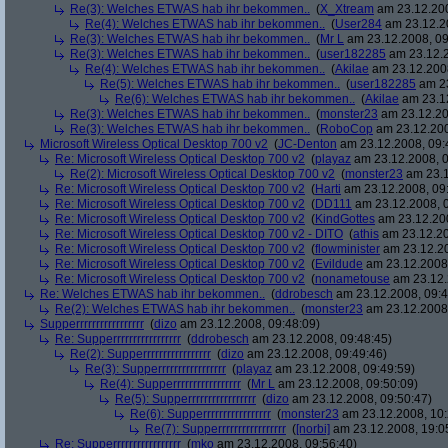
Re(3): Welches ETWAS hab ihr bekommen..
(
X_Xtream
am 23.12.200
Re(4): Welches ETWAS hab ihr bekommen..
(
User284
am 23.12.20
Re(3): Welches ETWAS hab ihr bekommen..
(
Mr L
am 23.12.2008, 09
Re(3): Welches ETWAS hab ihr bekommen..
(
user182285
am 23.12.2
Re(4): Welches ETWAS hab ihr bekommen..
(
Akilae
am 23.12.2008
Re(5): Welches ETWAS hab ihr bekommen..
(
user182285
am 23
Re(6): Welches ETWAS hab ihr bekommen..
(
Akilae
am 23.12
Re(3): Welches ETWAS hab ihr bekommen..
(
monster23
am 23.12.20
Re(3): Welches ETWAS hab ihr bekommen..
(
RoboCop
am 23.12.200
Microsoft Wireless Optical Desktop 700 v2
(
JC-Denton
am 23.12.2008, 09:
Re: Microsoft Wireless Optical Desktop 700 v2
(
playaz
am 23.12.2008, 0
Re(2): Microsoft Wireless Optical Desktop 700 v2
(
monster23
am 23.1
Re: Microsoft Wireless Optical Desktop 700 v2
(
Harti
am 23.12.2008, 09
Re: Microsoft Wireless Optical Desktop 700 v2
(
DD111
am 23.12.2008, 0
Re: Microsoft Wireless Optical Desktop 700 v2
(
KindGottes
am 23.12.200
Re: Microsoft Wireless Optical Desktop 700 v2 - DITO
(
athis
am 23.12.20
Re: Microsoft Wireless Optical Desktop 700 v2
(
flowminister
am 23.12.20
Re: Microsoft Wireless Optical Desktop 700 v2
(
Evildude
am 23.12.2008,
Re: Microsoft Wireless Optical Desktop 700 v2
(
nonametouse
am 23.12.
Re: Welches ETWAS hab ihr bekommen..
(
ddrobesch
am 23.12.2008, 09:4
Re(2): Welches ETWAS hab ihr bekommen..
(
monster23
am 23.12.2008,
Supperrrrrrrrrrrrrrrrr
(
dizo
am 23.12.2008, 09:48:09)
Re: Supperrrrrrrrrrrrrrrrr
(
ddrobesch
am 23.12.2008, 09:48:45)
Re(2): Supperrrrrrrrrrrrrrrrr
(
dizo
am 23.12.2008, 09:49:46)
Re(3): Supperrrrrrrrrrrrrrrrr
(
playaz
am 23.12.2008, 09:49:59)
Re(4): Supperrrrrrrrrrrrrrrrr
(
Mr L
am 23.12.2008, 09:50:09)
Re(5): Supperrrrrrrrrrrrrrrrr
(
dizo
am 23.12.2008, 09:50:47)
Re(6): Supperrrrrrrrrrrrrrrrr
(
monster23
am 23.12.2008, 10:
Re(7): Supperrrrrrrrrrrrrrrrr
(
[norbi]
am 23.12.2008, 19:0
Re: Supperrrrrrrrrrrrrrrrr
(
mko
am 23.12.2008, 09:56:40)