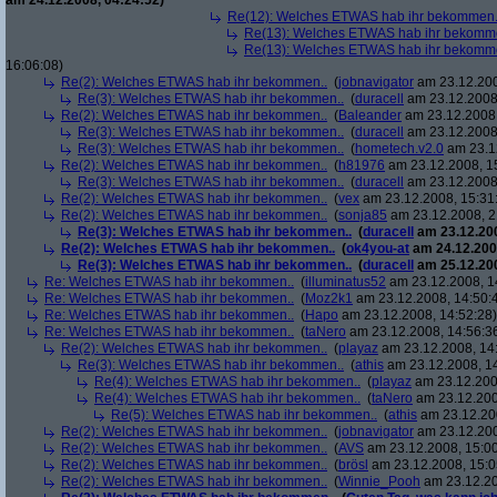
am 24.12.2008, 04:24:52)
Re(12): Welches ETWAS hab ihr bekommen.
Re(13): Welches ETWAS hab ihr bekomm
Re(13): Welches ETWAS hab ihr bekomm
16:06:08)
Re(2): Welches ETWAS hab ihr bekommen..
(
jobnavigator
am 23.12.200
Re(3): Welches ETWAS hab ihr bekommen..
(
duracell
am 23.12.2008,
Re(2): Welches ETWAS hab ihr bekommen..
(
Baleander
am 23.12.2008,
Re(3): Welches ETWAS hab ihr bekommen..
(
duracell
am 23.12.2008,
Re(3): Welches ETWAS hab ihr bekommen..
(
hometech.v2.0
am 23.12
Re(2): Welches ETWAS hab ihr bekommen..
(
h81976
am 23.12.2008, 1
Re(3): Welches ETWAS hab ihr bekommen..
(
duracell
am 23.12.2008,
Re(2): Welches ETWAS hab ihr bekommen..
(
vex
am 23.12.2008, 15:31
Re(2): Welches ETWAS hab ihr bekommen..
(
sonja85
am 23.12.2008, 2
Re(3): Welches ETWAS hab ihr bekommen..
(
duracell
am 23.12.200
Re(2): Welches ETWAS hab ihr bekommen..
(
ok4you-at
am 24.12.200
Re(3): Welches ETWAS hab ihr bekommen..
(
duracell
am 25.12.200
Re: Welches ETWAS hab ihr bekommen..
(
illuminatus52
am 23.12.2008, 1
Re: Welches ETWAS hab ihr bekommen..
(
Moz2k1
am 23.12.2008, 14:50:
Re: Welches ETWAS hab ihr bekommen..
(
Hapo
am 23.12.2008, 14:52:28)
Re: Welches ETWAS hab ihr bekommen..
(
taNero
am 23.12.2008, 14:56:3
Re(2): Welches ETWAS hab ihr bekommen..
(
playaz
am 23.12.2008, 14
Re(3): Welches ETWAS hab ihr bekommen..
(
athis
am 23.12.2008, 14
Re(4): Welches ETWAS hab ihr bekommen..
(
playaz
am 23.12.200
Re(4): Welches ETWAS hab ihr bekommen..
(
taNero
am 23.12.200
Re(5): Welches ETWAS hab ihr bekommen..
(
athis
am 23.12.200
Re(2): Welches ETWAS hab ihr bekommen..
(
jobnavigator
am 23.12.200
Re(2): Welches ETWAS hab ihr bekommen..
(
AVS
am 23.12.2008, 15:00
Re(2): Welches ETWAS hab ihr bekommen..
(
brösl
am 23.12.2008, 15:0
Re(2): Welches ETWAS hab ihr bekommen..
(
Winnie_Pooh
am 23.12.20