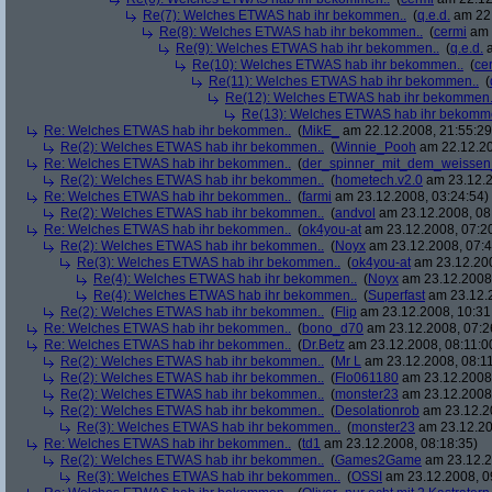
Re(7): Welches ETWAS hab ihr bekommen..
(
q.e.d.
am 22.
Re(8): Welches ETWAS hab ihr bekommen..
(
cermi
am 
Re(9): Welches ETWAS hab ihr bekommen..
(
q.e.d.
a
Re(10): Welches ETWAS hab ihr bekommen..
(
ce
Re(11): Welches ETWAS hab ihr bekommen..
(
Re(12): Welches ETWAS hab ihr bekommen.
Re(13): Welches ETWAS hab ihr bekomm
Re: Welches ETWAS hab ihr bekommen..
(
MikE_
am 22.12.2008, 21:55:29
Re(2): Welches ETWAS hab ihr bekommen..
(
Winnie_Pooh
am 22.12.20
Re: Welches ETWAS hab ihr bekommen..
(
der_spinner_mit_dem_weissen
Re(2): Welches ETWAS hab ihr bekommen..
(
hometech.v2.0
am 23.12.2
Re: Welches ETWAS hab ihr bekommen..
(
farmi
am 23.12.2008, 03:24:54)
Re(2): Welches ETWAS hab ihr bekommen..
(
andvol
am 23.12.2008, 08
Re: Welches ETWAS hab ihr bekommen..
(
ok4you-at
am 23.12.2008, 07:2
Re(2): Welches ETWAS hab ihr bekommen..
(
Noyx
am 23.12.2008, 07:4
Re(3): Welches ETWAS hab ihr bekommen..
(
ok4you-at
am 23.12.200
Re(4): Welches ETWAS hab ihr bekommen..
(
Noyx
am 23.12.2008,
Re(4): Welches ETWAS hab ihr bekommen..
(
Superfast
am 23.12.2
Re(2): Welches ETWAS hab ihr bekommen..
(
Flip
am 23.12.2008, 10:31
Re: Welches ETWAS hab ihr bekommen..
(
bono_d70
am 23.12.2008, 07:2
Re: Welches ETWAS hab ihr bekommen..
(
Dr.Betz
am 23.12.2008, 08:11:0
Re(2): Welches ETWAS hab ihr bekommen..
(
Mr L
am 23.12.2008, 08:11
Re(2): Welches ETWAS hab ihr bekommen..
(
Flo061180
am 23.12.2008,
Re(2): Welches ETWAS hab ihr bekommen..
(
monster23
am 23.12.2008,
Re(2): Welches ETWAS hab ihr bekommen..
(
Desolationrob
am 23.12.20
Re(3): Welches ETWAS hab ihr bekommen..
(
monster23
am 23.12.20
Re: Welches ETWAS hab ihr bekommen..
(
td1
am 23.12.2008, 08:18:35)
Re(2): Welches ETWAS hab ihr bekommen..
(
Games2Game
am 23.12.2
Re(3): Welches ETWAS hab ihr bekommen..
(
OSSI
am 23.12.2008, 0