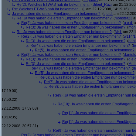
Re: Welches ETWAS hab ihr bekommen..
(
Zaphod1
am 21.12.2008, 20:10
Re(2): Welches ETWAS hab ihr bekommen..
(
Silent_Razr
am 21.12.2008
Re: Welches ETWAS hab ihr bekommen..
(
j.
am 22.12.2008, 14:19:16)
Ja was haben die ersten Empfänger nun bekommen?
(
q.e.d.
am 22.12.200
Re: Ja was haben die ersten Empfänger nun bekommen?
(
monster23
am
Re(2): Ja was haben die ersten Empfänger nun bekommen?
(
q.e.d.
a
Re(3): Ja was haben die ersten Empfänger nun bekommen?
(
mon
Re: Ja was haben die ersten Empfänger nun bekommen?
(
Mr L
am 22.1
Re(2): Ja was haben die ersten Empfänger nun bekommen?
(
w114/1
Re(3): Ja was haben die ersten Empfänger nun bekommen?
(
dani
Re(4): Ja was haben die ersten Empfänger nun bekommen?
(
b
Re(5): Ja was haben die ersten Empfänger nun bekommen?
Re(2): Ja was haben die ersten Empfänger nun bekommen?
(
danielc
Re(3): Ja was haben die ersten Empfänger nun bekommen?
(
q.e.d
Re(3): Ja was haben die ersten Empfänger nun bekommen?
(
Mr L
Re(4): Ja was haben die ersten Empfänger nun bekommen?
(
d
Re(5): Ja was haben die ersten Empfänger nun bekommen?
Re(6): Ja was haben die ersten Empfänger nun bekomme
Re(7): Ja was haben die ersten Empfänger nun beko
Re(8): Ja was haben die ersten Empfänger nun be
17:19:00)
Re(9): Ja was haben die ersten Empfänger nun
17:50:22)
Re(10): Ja was haben die ersten Empfänger 
22.12.2008, 17:59:08)
Re(11): Ja was haben die ersten Empfänge
18:14:35)
Re(11): Ja was haben die ersten Empfänge
22.12.2008, 20:57:31)
Re(9): Ja was haben die ersten Empfänger nun
Re(2): Ja was haben die ersten Empfänger nun bekommen?
(
Lion[A