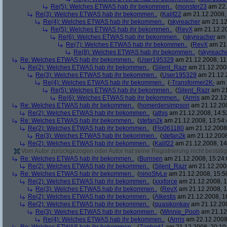
Re(5): Welches ETWAS hab ihr bekommen..
(
monster23
am 22.
Re(3): Welches ETWAS hab ihr bekommen..
(
Kalif22
am 21.12.2008, 
Re(4): Welches ETWAS hab ihr bekommen..
(
skyreacher
am 21.12
Re(5): Welches ETWAS hab ihr bekommen..
(
RevX
am 21.12.20
Re(6): Welches ETWAS hab ihr bekommen..
(
skyreacher
am 
Re(7): Welches ETWAS hab ihr bekommen..
(
RevX
am 21.
Re(8): Welches ETWAS hab ihr bekommen..
(
skyreach
Re: Welches ETWAS hab ihr bekommen..
(
User195329
am 21.12.2008, 11
Re(2): Welches ETWAS hab ihr bekommen..
(
Silent_Razr
am 21.12.2008
Re(3): Welches ETWAS hab ihr bekommen..
(
User195329
am 21.12.2
Re(4): Welches ETWAS hab ihr bekommen..
(
-Transformer2K-
am 2
Re(5): Welches ETWAS hab ihr bekommen..
(
Silent_Razr
am 21
Re(6): Welches ETWAS hab ihr bekommen..
(
Arrris
am 22.12.
Re: Welches ETWAS hab ihr bekommen..
(
homerdersimpson
am 21.12.200
Re(2): Welches ETWAS hab ihr bekommen..
(
athis
am 21.12.2008, 14:5
Re: Welches ETWAS hab ihr bekommen..
(
stefan2k
am 21.12.2008, 13:54:
Re(2): Welches ETWAS hab ihr bekommen..
(
Flo061180
am 21.12.2008,
Re(3): Welches ETWAS hab ihr bekommen..
(
stefan2k
am 21.12.2008
Re(2): Welches ETWAS hab ihr bekommen..
(
Kalif22
am 21.12.2008, 14
Vom Autor zurückgezogen oder Autor hat seine Registrierung nicht bestätig
Re: Welches ETWAS hab ihr bekommen..
(
Burnsen
am 21.12.2008, 15:24:
Re(2): Welches ETWAS hab ihr bekommen..
(
Silent_Razr
am 21.12.2008
Re: Welches ETWAS hab ihr bekommen..
(
ninoStyLe
am 21.12.2008, 15:5
Re(2): Welches ETWAS hab ihr bekommen..
(
xxxforce
am 21.12.2008, 1
Re(3): Welches ETWAS hab ihr bekommen..
(
RevX
am 21.12.2008, 1
Re(2): Welches ETWAS hab ihr bekommen..
(
Alkestis
am 21.12.2008, 1
Re(2): Welches ETWAS hab ihr bekommen..
(
quasikonkav
am 21.12.200
Re(3): Welches ETWAS hab ihr bekommen..
(
Winnie_Pooh
am 21.12.
Re(4): Welches ETWAS hab ihr bekommen..
(
Arrris
am 22.12.2008,