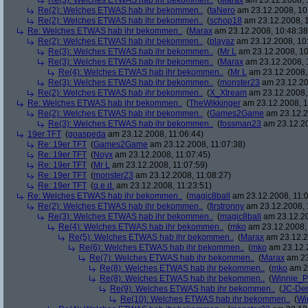
Re(3): Welches ETWAS hab ihr bekommen..
(
Marax
am 23.12.2008, 
Re(2): Welches ETWAS hab ihr bekommen..
(
taNero
am 23.12.2008, 10
Re(2): Welches ETWAS hab ihr bekommen..
(
schop18
am 23.12.2008, 1
Re: Welches ETWAS hab ihr bekommen..
(
Marax
am 23.12.2008, 10:48:38
Re(2): Welches ETWAS hab ihr bekommen..
(
playaz
am 23.12.2008, 10
Re(3): Welches ETWAS hab ihr bekommen..
(
Mr L
am 23.12.2008, 10
Re(3): Welches ETWAS hab ihr bekommen..
(
Marax
am 23.12.2008, 
Re(4): Welches ETWAS hab ihr bekommen..
(
Mr L
am 23.12.2008,
Re(3): Welches ETWAS hab ihr bekommen..
(
monster23
am 23.12.20
Re(2): Welches ETWAS hab ihr bekommen..
(
X_Xtream
am 23.12.2008,
Re: Welches ETWAS hab ihr bekommen..
(
TheWikkinger
am 23.12.2008, 1
Re(2): Welches ETWAS hab ihr bekommen..
(
Games2Game
am 23.12.2
Re(3): Welches ETWAS hab ihr bekommen..
(
fossman23
am 23.12.20
19er TFT
(
goaspeda
am 23.12.2008, 11:06:44)
Re: 19er TFT
(
Games2Game
am 23.12.2008, 11:07:38)
Re: 19er TFT
(
Noyx
am 23.12.2008, 11:07:45)
Re: 19er TFT
(
Mr L
am 23.12.2008, 11:07:59)
Re: 19er TFT
(
monster23
am 23.12.2008, 11:08:27)
Re: 19er TFT
(
q.e.d.
am 23.12.2008, 11:23:51)
Re: Welches ETWAS hab ihr bekommen..
(
magic8ball
am 23.12.2008, 11:0
Re(2): Welches ETWAS hab ihr bekommen..
(
firstronny
am 23.12.2008, 
Re(3): Welches ETWAS hab ihr bekommen..
(
magic8ball
am 23.12.20
Re(4): Welches ETWAS hab ihr bekommen..
(
mko
am 23.12.2008, 
Re(5): Welches ETWAS hab ihr bekommen..
(
Marax
am 23.12.2
Re(6): Welches ETWAS hab ihr bekommen..
(
mko
am 23.12.2
Re(7): Welches ETWAS hab ihr bekommen..
(
Marax
am 23
Re(8): Welches ETWAS hab ihr bekommen..
(
mko
am 23
Re(8): Welches ETWAS hab ihr bekommen..
(
Winnie_
Re(9): Welches ETWAS hab ihr bekommen..
(
JC-De
Re(10): Welches ETWAS hab ihr bekommen..
(
Wi