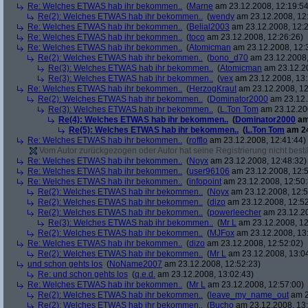
Re: Welches ETWAS hab ihr bekommen..
(
Marne
am 23.12.2008, 12:19:54
Re(2): Welches ETWAS hab ihr bekommen..
(
wendy
am 23.12.2008, 12
Re: Welches ETWAS hab ihr bekommen..
(
Belial2003
am 23.12.2008, 12:2
Re: Welches ETWAS hab ihr bekommen..
(
toco
am 23.12.2008, 12:26:26)
Re: Welches ETWAS hab ihr bekommen..
(
Atomicman
am 23.12.2008, 12:
Re(2): Welches ETWAS hab ihr bekommen..
(
bono_d70
am 23.12.2008,
Re(3): Welches ETWAS hab ihr bekommen..
(
Atomicman
am 23.12.20
Re(3): Welches ETWAS hab ihr bekommen..
(
vex
am 23.12.2008, 13:
Re: Welches ETWAS hab ihr bekommen..
(
HerzogKraut
am 23.12.2008, 12
Re(2): Welches ETWAS hab ihr bekommen..
(
Dominator2000
am 23.12.
Re(3): Welches ETWAS hab ihr bekommen..
(
L.Ton Tom
am 23.12.200
Re(4): Welches ETWAS hab ihr bekommen..
(
Dominator2000
am
Re(5): Welches ETWAS hab ihr bekommen..
(
L.Ton Tom
am 24
Re: Welches ETWAS hab ihr bekommen..
(
rofflo
am 23.12.2008, 12:41:44)
Vom Autor zurückgezogen oder Autor hat seine Registrierung nicht bestä
Re: Welches ETWAS hab ihr bekommen..
(
Noyx
am 23.12.2008, 12:48:32)
Re: Welches ETWAS hab ihr bekommen..
(
user96106
am 23.12.2008, 12:5
Re: Welches ETWAS hab ihr bekommen..
(
infopoint
am 23.12.2008, 12:50:
Re(2): Welches ETWAS hab ihr bekommen..
(
Noyx
am 23.12.2008, 12:5
Re(2): Welches ETWAS hab ihr bekommen..
(
dizo
am 23.12.2008, 12:52
Re(2): Welches ETWAS hab ihr bekommen..
(
powerleecher
am 23.12.20
Re(3): Welches ETWAS hab ihr bekommen..
(
Mr L
am 23.12.2008, 12
Re(2): Welches ETWAS hab ihr bekommen..
(
MJFox
am 23.12.2008, 13
Re: Welches ETWAS hab ihr bekommen..
(
dizo
am 23.12.2008, 12:52:02)
Re(2): Welches ETWAS hab ihr bekommen..
(
Mr L
am 23.12.2008, 13:0
und schon gehts los
(
NoName2007
am 23.12.2008, 12:52:23)
Re: und schon gehts los
(
q.e.d.
am 23.12.2008, 13:02:43)
Re: Welches ETWAS hab ihr bekommen..
(
Mr L
am 23.12.2008, 12:57:00)
Re(2): Welches ETWAS hab ihr bekommen..
(
leave_my_name_out
am 2
Re(2): Welches ETWAS hab ihr bekommen..
(
Bucho
am 23.12.2008, 13: