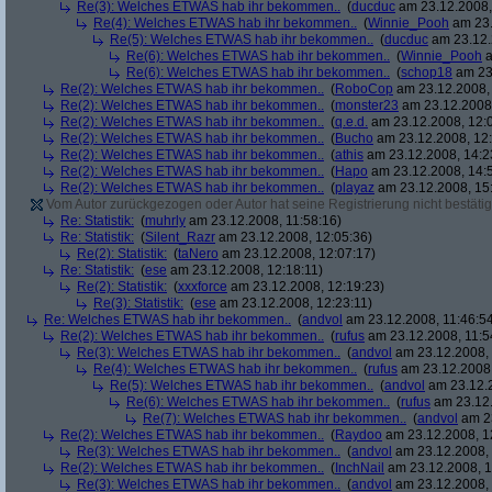
Re(3): Welches ETWAS hab ihr bekommen..
(
ducduc
am 23.12.2008,
Re(4): Welches ETWAS hab ihr bekommen..
(
Winnie_Pooh
am 23.
Re(5): Welches ETWAS hab ihr bekommen..
(
ducduc
am 23.12.
Re(6): Welches ETWAS hab ihr bekommen..
(
Winnie_Pooh
a
Re(6): Welches ETWAS hab ihr bekommen..
(
schop18
am 23.
Re(2): Welches ETWAS hab ihr bekommen..
(
RoboCop
am 23.12.2008, 
Re(2): Welches ETWAS hab ihr bekommen..
(
monster23
am 23.12.2008,
Re(2): Welches ETWAS hab ihr bekommen..
(
q.e.d.
am 23.12.2008, 12:
Re(2): Welches ETWAS hab ihr bekommen..
(
Bucho
am 23.12.2008, 12:
Re(2): Welches ETWAS hab ihr bekommen..
(
athis
am 23.12.2008, 14:2
Re(2): Welches ETWAS hab ihr bekommen..
(
Hapo
am 23.12.2008, 14:
Re(2): Welches ETWAS hab ihr bekommen..
(
playaz
am 23.12.2008, 15
Vom Autor zurückgezogen oder Autor hat seine Registrierung nicht bestätig
Re: Statistik:
(
muhrly
am 23.12.2008, 11:58:16)
Re: Statistik:
(
Silent_Razr
am 23.12.2008, 12:05:36)
Re(2): Statistik:
(
taNero
am 23.12.2008, 12:07:17)
Re: Statistik:
(
ese
am 23.12.2008, 12:18:11)
Re(2): Statistik:
(
xxxforce
am 23.12.2008, 12:19:23)
Re(3): Statistik:
(
ese
am 23.12.2008, 12:23:11)
Re: Welches ETWAS hab ihr bekommen..
(
andvol
am 23.12.2008, 11:46:5
Re(2): Welches ETWAS hab ihr bekommen..
(
rufus
am 23.12.2008, 11:5
Re(3): Welches ETWAS hab ihr bekommen..
(
andvol
am 23.12.2008, 
Re(4): Welches ETWAS hab ihr bekommen..
(
rufus
am 23.12.2008,
Re(5): Welches ETWAS hab ihr bekommen..
(
andvol
am 23.12.2
Re(6): Welches ETWAS hab ihr bekommen..
(
rufus
am 23.12.
Re(7): Welches ETWAS hab ihr bekommen..
(
andvol
am 23
Re(2): Welches ETWAS hab ihr bekommen..
(
Raydoo
am 23.12.2008, 1
Re(3): Welches ETWAS hab ihr bekommen..
(
andvol
am 23.12.2008, 
Re(2): Welches ETWAS hab ihr bekommen..
(
InchNail
am 23.12.2008, 1
Re(3): Welches ETWAS hab ihr bekommen..
(
andvol
am 23.12.2008, 