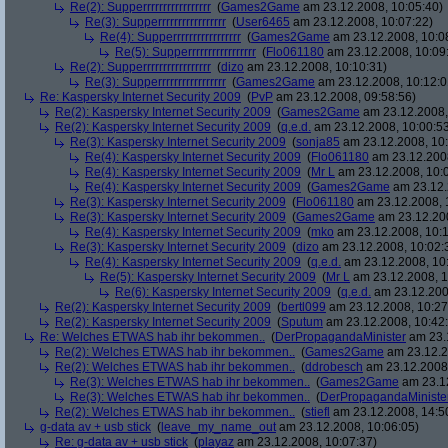
Re(2): Supperrrrrrrrrrrrrrrrr
(
Games2Game
am 23.12.2008, 10:05:40)
Re(3): Supperrrrrrrrrrrrrrrrr
(
User6465
am 23.12.2008, 10:07:22)
Re(4): Supperrrrrrrrrrrrrrrrr
(
Games2Game
am 23.12.2008, 10:0
Re(5): Supperrrrrrrrrrrrrrrrr
(
Flo061180
am 23.12.2008, 10:09
Re(2): Supperrrrrrrrrrrrrrrrr
(
dizo
am 23.12.2008, 10:10:31)
Re(3): Supperrrrrrrrrrrrrrrrr
(
Games2Game
am 23.12.2008, 10:12:0
Re: Kaspersky Internet Security 2009
(
PvP
am 23.12.2008, 09:58:56)
Re(2): Kaspersky Internet Security 2009
(
Games2Game
am 23.12.2008,
Re(2): Kaspersky Internet Security 2009
(
q.e.d.
am 23.12.2008, 10:00:5
Re(3): Kaspersky Internet Security 2009
(
sonja85
am 23.12.2008, 10:
Re(4): Kaspersky Internet Security 2009
(
Flo061180
am 23.12.2008
Re(4): Kaspersky Internet Security 2009
(
Mr L
am 23.12.2008, 10:
Re(4): Kaspersky Internet Security 2009
(
Games2Game
am 23.12.
Re(3): Kaspersky Internet Security 2009
(
Flo061180
am 23.12.2008, 
Re(3): Kaspersky Internet Security 2009
(
Games2Game
am 23.12.200
Re(4): Kaspersky Internet Security 2009
(
mko
am 23.12.2008, 10:1
Re(3): Kaspersky Internet Security 2009
(
dizo
am 23.12.2008, 10:02:
Re(4): Kaspersky Internet Security 2009
(
q.e.d.
am 23.12.2008, 10
Re(5): Kaspersky Internet Security 2009
(
Mr L
am 23.12.2008, 1
Re(6): Kaspersky Internet Security 2009
(
q.e.d.
am 23.12.200
Re(2): Kaspersky Internet Security 2009
(
bertl099
am 23.12.2008, 10:27
Re(2): Kaspersky Internet Security 2009
(
Sputum
am 23.12.2008, 10:42
Re: Welches ETWAS hab ihr bekommen..
(
DerPropagandaMinister
am 23.1
Re(2): Welches ETWAS hab ihr bekommen..
(
Games2Game
am 23.12.2
Re(2): Welches ETWAS hab ihr bekommen..
(
ddrobesch
am 23.12.2008,
Re(3): Welches ETWAS hab ihr bekommen..
(
Games2Game
am 23.12
Re(3): Welches ETWAS hab ihr bekommen..
(
DerPropagandaMiniste
Re(2): Welches ETWAS hab ihr bekommen..
(
stiefl
am 23.12.2008, 14:5
g-data av + usb stick
(
leave_my_name_out
am 23.12.2008, 10:06:05)
Re: g-data av + usb stick
(
playaz
am 23.12.2008, 10:07:37)