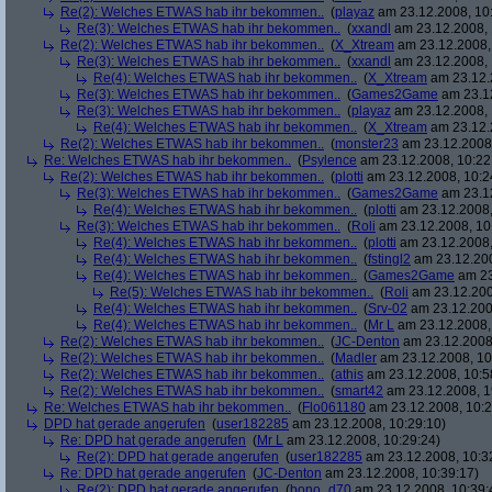
Re(2): Welches ETWAS hab ihr bekommen..
(
playaz
am 23.12.2008, 10
Re(3): Welches ETWAS hab ihr bekommen..
(
xxandl
am 23.12.2008, 
Re(2): Welches ETWAS hab ihr bekommen..
(
X_Xtream
am 23.12.2008,
Re(3): Welches ETWAS hab ihr bekommen..
(
xxandl
am 23.12.2008, 
Re(4): Welches ETWAS hab ihr bekommen..
(
X_Xtream
am 23.12.
Re(3): Welches ETWAS hab ihr bekommen..
(
Games2Game
am 23.12
Re(3): Welches ETWAS hab ihr bekommen..
(
playaz
am 23.12.2008, 
Re(4): Welches ETWAS hab ihr bekommen..
(
X_Xtream
am 23.12.
Re(2): Welches ETWAS hab ihr bekommen..
(
monster23
am 23.12.2008,
Re: Welches ETWAS hab ihr bekommen..
(
Psylence
am 23.12.2008, 10:22
Re(2): Welches ETWAS hab ihr bekommen..
(
plotti
am 23.12.2008, 10:2
Re(3): Welches ETWAS hab ihr bekommen..
(
Games2Game
am 23.12
Re(4): Welches ETWAS hab ihr bekommen..
(
plotti
am 23.12.2008,
Re(3): Welches ETWAS hab ihr bekommen..
(
Roli
am 23.12.2008, 10
Re(4): Welches ETWAS hab ihr bekommen..
(
plotti
am 23.12.2008,
Re(4): Welches ETWAS hab ihr bekommen..
(
fstingl2
am 23.12.200
Re(4): Welches ETWAS hab ihr bekommen..
(
Games2Game
am 23
Re(5): Welches ETWAS hab ihr bekommen..
(
Roli
am 23.12.200
Re(4): Welches ETWAS hab ihr bekommen..
(
Srv-02
am 23.12.200
Re(4): Welches ETWAS hab ihr bekommen..
(
Mr L
am 23.12.2008,
Re(2): Welches ETWAS hab ihr bekommen..
(
JC-Denton
am 23.12.2008,
Re(2): Welches ETWAS hab ihr bekommen..
(
Madler
am 23.12.2008, 10
Re(2): Welches ETWAS hab ihr bekommen..
(
athis
am 23.12.2008, 10:5
Re(2): Welches ETWAS hab ihr bekommen..
(
smart42
am 23.12.2008, 1
Re: Welches ETWAS hab ihr bekommen..
(
Flo061180
am 23.12.2008, 10:2
DPD hat gerade angerufen
(
user182285
am 23.12.2008, 10:29:10)
Re: DPD hat gerade angerufen
(
Mr L
am 23.12.2008, 10:29:24)
Re(2): DPD hat gerade angerufen
(
user182285
am 23.12.2008, 10:3
Re: DPD hat gerade angerufen
(
JC-Denton
am 23.12.2008, 10:39:17)
Re(2): DPD hat gerade angerufen
(
bono_d70
am 23.12.2008, 10:39: