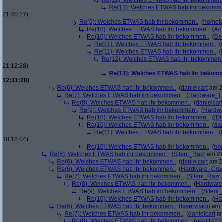
Re(12): Welches ETWAS hab ihr bekommen.
Re(13): Welches ETWAS hab ihr bekomm
21:40:27)
Re(9): Welches ETWAS hab ihr bekommen..
(
homete
Re(10): Welches ETWAS hab ihr bekommen..
(
Arr
Re(10): Welches ETWAS hab ihr bekommen..
(
De
Re(11): Welches ETWAS hab ihr bekommen..
(
Re(11): Welches ETWAS hab ihr bekommen..
(
Re(12): Welches ETWAS hab ihr bekommen.
21:12:28)
Re(13): Welches ETWAS hab ihr bekom
12:31:20)
Re(6): Welches ETWAS hab ihr bekommen..
(
danielcart
am 2
Re(7): Welches ETWAS hab ihr bekommen..
(
Hardware_C
Re(8): Welches ETWAS hab ihr bekommen..
(
danielcar
Re(9): Welches ETWAS hab ihr bekommen..
(
Hardw
Re(10): Welches ETWAS hab ihr bekommen..
(
[D
Re(10): Welches ETWAS hab ihr bekommen..
(
da
Re(11): Welches ETWAS hab ihr bekommen..
(
18:18:04)
Re(10): Welches ETWAS hab ihr bekommen..
(
bo
Re(5): Welches ETWAS hab ihr bekommen..
(
Silent_Razr
am 21
Re(6): Welches ETWAS hab ihr bekommen..
(
danielcart
am 2
Re(6): Welches ETWAS hab ihr bekommen..
(
Hardware_Cra
Re(7): Welches ETWAS hab ihr bekommen..
(
Silent_Razr
Re(8): Welches ETWAS hab ihr bekommen..
(
Hardwar
Re(9): Welches ETWAS hab ihr bekommen..
(
Silent
Re(10): Welches ETWAS hab ihr bekommen..
(
Ha
Re(6): Welches ETWAS hab ihr bekommen..
(
laservision
am 2
Re(7): Welches ETWAS hab ihr bekommen..
(
danielcart
am
Re(8): Welches ETWAS hab ihr bekommen..
(
user1822