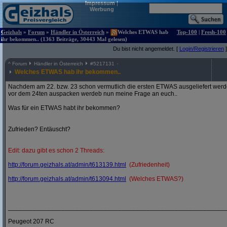
Impressum
|
Werbung
Geizhals
»
Forum
»
Händler in Österreich
»
Welches ETWAS hab
Top-100
|
Fresh-100
ihr bekommen.. (1363 Beiträge, 30443 Mal gelesen)
Du bist nicht angemeldet. [
Login/Registrieren
]
^
Forum
Händler in Österreich
#
5217131
Welches ETWAS hab ihr bekommen..
Nachdem am 22. bzw. 23 schon vermutlich die ersten ETWAS ausgeliefert werden
vor dem 24ten auspacken werdeb nun meine Frage an euch..
Was für ein ETWAS habt ihr bekommen?
Zufrieden? Entäuscht?
Edit: dazu gibt es schon 2 Threads:
http:/
/
forum.geizhals.at/
admin/
t613139.html
(Zufriedenheit)
http:/
/
forum.geizhals.at/
admin/
t613094.html
(Welches ETWAS?)
_____________________________________________________________
Peugeot 207 RC