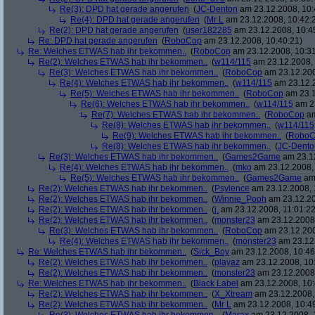
Re(3): DPD hat gerade angerufen
(
JC-Denton
am 23.12.2008, 10:
Re(4): DPD hat gerade angerufen
(
Mr L
am 23.12.2008, 10:42:
Re(2): DPD hat gerade angerufen
(
user182285
am 23.12.2008, 10:4
Re: DPD hat gerade angerufen
(
RoboCop
am 23.12.2008, 10:40:21)
Re: Welches ETWAS hab ihr bekommen..
(
RoboCop
am 23.12.2008, 10:31
Re(2): Welches ETWAS hab ihr bekommen..
(
w114/115
am 23.12.2008, 
Re(3): Welches ETWAS hab ihr bekommen..
(
RoboCop
am 23.12.200
Re(4): Welches ETWAS hab ihr bekommen..
(
w114/115
am 23.12.2
Re(5): Welches ETWAS hab ihr bekommen..
(
RoboCop
am 23.1
Re(6): Welches ETWAS hab ihr bekommen..
(
w114/115
am 23
Re(7): Welches ETWAS hab ihr bekommen..
(
RoboCop
am
Re(8): Welches ETWAS hab ihr bekommen..
(
w114/115
Re(9): Welches ETWAS hab ihr bekommen..
(
RoboC
Re(8): Welches ETWAS hab ihr bekommen..
(
JC-Dento
Re(3): Welches ETWAS hab ihr bekommen..
(
Games2Game
am 23.12
Re(4): Welches ETWAS hab ihr bekommen..
(
mko
am 23.12.2008, 
Re(5): Welches ETWAS hab ihr bekommen..
(
Games2Game
am 
Re(2): Welches ETWAS hab ihr bekommen..
(
Psylence
am 23.12.2008, 
Re(2): Welches ETWAS hab ihr bekommen..
(
Winnie_Pooh
am 23.12.20
Re(2): Welches ETWAS hab ihr bekommen..
(
j.
am 23.12.2008, 11:01:22
Re(2): Welches ETWAS hab ihr bekommen..
(
monster23
am 23.12.2008,
Re(3): Welches ETWAS hab ihr bekommen..
(
RoboCop
am 23.12.200
Re(4): Welches ETWAS hab ihr bekommen..
(
monster23
am 23.12.
Re: Welches ETWAS hab ihr bekommen..
(
Sick_Boy
am 23.12.2008, 10:46
Re(2): Welches ETWAS hab ihr bekommen..
(
playaz
am 23.12.2008, 10
Re(2): Welches ETWAS hab ihr bekommen..
(
monster23
am 23.12.2008,
Re: Welches ETWAS hab ihr bekommen..
(
Black Label
am 23.12.2008, 10:
Re(2): Welches ETWAS hab ihr bekommen..
(
X_Xtream
am 23.12.2008,
Re(2): Welches ETWAS hab ihr bekommen..
(
Mr L
am 23.12.2008, 10:4