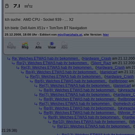
_____________________________________________________________
Ich suche: AMD CPU - Sockel 939 - .... X2
Ich biete: Dell Axim X51v + TomTom BT Navigation
25.12.2008, 18:08 Uhr - Editiert von
mjy@geizhals.at
, alte Version:
hier
Re: Welches ETWAS hab ihr bekommen..
(
Hardware_Crash
am 21.12.2008
Re(2): Welches ETWAS hab ihr bekommen..
(
Silent_Razr
am 21.12.2008
Re(3): Welches ETWAS hab ihr bekommen..
(
Hardware_Crash
am 21
Re(4): Welches ETWAS hab ihr bekommen..
(
danielcart
am 21.12.
Re(5): Welches ETWAS hab ihr bekommen..
(
Hardware_Crash
Re(6): Welches ETWAS hab ihr bekommen..
(
hellbringer
am 2
Re(7): Welches ETWAS hab ihr bekommen..
(
danielcart
am
Re(8): Welches ETWAS hab ihr bekommen..
(
skyreach
Re(7): Welches ETWAS hab ihr bekommen..
(
Hardware_C
Re(8): Welches ETWAS hab ihr bekommen..
(
hellbring
Re(7): Welches ETWAS hab ihr bekommen..
(
hometech.v2
Re(8): Welches ETWAS hab ihr bekommen..
(
skyreach
Re(8): Welches ETWAS hab ihr bekommen..
(
Winnie_
Re(9): Welches ETWAS hab ihr bekommen..
(
Hardw
Re(10): Welches ETWAS hab ihr bekommen..
(
Wi
Re(11): Welches ETWAS hab ihr bekommen..
(
21:26:38)