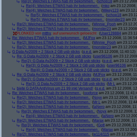
Re(3): Welches ETWAS hab ihr bekommen..
(
schop18
am 23.12.2008
Re(4): Welches ETWAS hab ihr bekommen..
(
mko
am 23.12.2008, 
Re(4): Welches ETWAS hab ihr bekommen..
(
Mikey123
am 23.12.2
Re(5): Welches ETWAS hab ihr bekommen..
(
schop18
am 23.12
Re(5): Welches ETWAS hab ihr bekommen..
(
monster23
am 23.
Re(2): Welches ETWAS hab ihr bekommen..
(
Winnie_Pooh
am 23.12.20
Re(2): Welches ETWAS hab ihr bekommen..
(
monster23
am 23.12.2008,
PLONKED von
mtths
: auf userwunsch geloescht
(
User128884
am 23.12
Re: Welches ETWAS hab ihr bekommen..
(
MJFox
am 23.12.2008, 11:36:54
Re(2): Welches ETWAS hab ihr bekommen..
(
Winnie_Pooh
am 23.12.20
Re(2): Welches ETWAS hab ihr bekommen..
(
monster23
am 23.12.2008,
G Data Av2009 + 2 Stück 2 GB usb sticks
(
q.e.d.
am 23.12.2008, 11:40:12)
Re: G Data Av2009 + 2 Stück 2 GB usb sticks
(
user96106
am 23.12.2008
Re(2): G Data Av2009 + 2 Stück 2 GB usb sticks
(
q.e.d.
am 23.12.2008
Re(3): G Data Av2009 + 2 Stück 2 GB usb sticks
(
user96106
am 23.
Re(4): G Data Av2009 + 2 Stück 2 GB usb sticks
(
q.e.d.
am 23.12
Re: G Data Av2009 + 2 Stück 2 GB usb sticks
(
MJFox
am 23.12.2008, 11
Re(2): G Data Av2009 + 2 Stück 2 GB usb sticks
(
q.e.d.
am 23.12.2008
Re(3): G Data Av2009 + 2 Stück 2 GB usb sticks
(
Mr L
am 23.12.20
biete G DATA AntiVirus um 21,99 inkl Versand!
(
q.e.d.
am 23.12.2008, 12
Re: Welches ETWAS hab ihr bekommen..
(
xxxforce
am 23.12.2008, 11:41:
Re(2): Welches ETWAS hab ihr bekommen..
(
Noyx
am 23.12.2008, 11:4
Re(2): Welches ETWAS hab ihr bekommen..
(
Mr L
am 23.12.2008, 11:44
Re(2): Welches ETWAS hab ihr bekommen..
(
taNero
am 23.12.2008, 11
Re(3): Welches ETWAS hab ihr bekommen..
(
Noyx
am 23.12.2008, 1
Re(4): Welches ETWAS hab ihr bekommen..
(
taNero
am 23.12.200
Re(2): Welches ETWAS hab ihr bekommen..
(
Marax
am 23.12.2008, 11:
Re(3): Welches ETWAS hab ihr bekommen..
(
Gott
am 23.12.2008, 11
Re(4): Welches ETWAS hab ihr bekommen..
(
Marax
am 23.12.2008
Re(2): Welches ETWAS hab ihr bekommen..
(
w114/115
am 23.12.2008, 