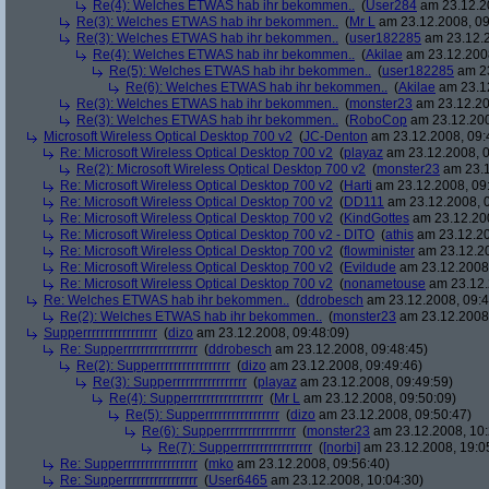
Re(4): Welches ETWAS hab ihr bekommen..
(
User284
am 23.12.20
Re(3): Welches ETWAS hab ihr bekommen..
(
Mr L
am 23.12.2008, 09
Re(3): Welches ETWAS hab ihr bekommen..
(
user182285
am 23.12.2
Re(4): Welches ETWAS hab ihr bekommen..
(
Akilae
am 23.12.2008
Re(5): Welches ETWAS hab ihr bekommen..
(
user182285
am 23
Re(6): Welches ETWAS hab ihr bekommen..
(
Akilae
am 23.12
Re(3): Welches ETWAS hab ihr bekommen..
(
monster23
am 23.12.20
Re(3): Welches ETWAS hab ihr bekommen..
(
RoboCop
am 23.12.200
Microsoft Wireless Optical Desktop 700 v2
(
JC-Denton
am 23.12.2008, 09:
Re: Microsoft Wireless Optical Desktop 700 v2
(
playaz
am 23.12.2008, 0
Re(2): Microsoft Wireless Optical Desktop 700 v2
(
monster23
am 23.1
Re: Microsoft Wireless Optical Desktop 700 v2
(
Harti
am 23.12.2008, 09
Re: Microsoft Wireless Optical Desktop 700 v2
(
DD111
am 23.12.2008, 0
Re: Microsoft Wireless Optical Desktop 700 v2
(
KindGottes
am 23.12.200
Re: Microsoft Wireless Optical Desktop 700 v2 - DITO
(
athis
am 23.12.20
Re: Microsoft Wireless Optical Desktop 700 v2
(
flowminister
am 23.12.20
Re: Microsoft Wireless Optical Desktop 700 v2
(
Evildude
am 23.12.2008,
Re: Microsoft Wireless Optical Desktop 700 v2
(
nonametouse
am 23.12.
Re: Welches ETWAS hab ihr bekommen..
(
ddrobesch
am 23.12.2008, 09:4
Re(2): Welches ETWAS hab ihr bekommen..
(
monster23
am 23.12.2008,
Supperrrrrrrrrrrrrrrrr
(
dizo
am 23.12.2008, 09:48:09)
Re: Supperrrrrrrrrrrrrrrrr
(
ddrobesch
am 23.12.2008, 09:48:45)
Re(2): Supperrrrrrrrrrrrrrrrr
(
dizo
am 23.12.2008, 09:49:46)
Re(3): Supperrrrrrrrrrrrrrrrr
(
playaz
am 23.12.2008, 09:49:59)
Re(4): Supperrrrrrrrrrrrrrrrr
(
Mr L
am 23.12.2008, 09:50:09)
Re(5): Supperrrrrrrrrrrrrrrrr
(
dizo
am 23.12.2008, 09:50:47)
Re(6): Supperrrrrrrrrrrrrrrrr
(
monster23
am 23.12.2008, 10:
Re(7): Supperrrrrrrrrrrrrrrrr
(
[norbi]
am 23.12.2008, 19:0
Re: Supperrrrrrrrrrrrrrrrr
(
mko
am 23.12.2008, 09:56:40)
Re: Supperrrrrrrrrrrrrrrrr
(
User6465
am 23.12.2008, 10:04:30)