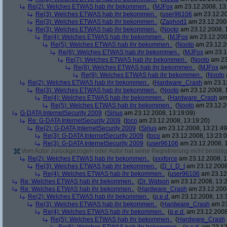
Re(2): Welches ETWAS hab ihr bekommen..
(
MJFox
am 23.12.2008, 13
Re(3): Welches ETWAS hab ihr bekommen..
(
user96106
am 23.12.20
Re(3): Welches ETWAS hab ihr bekommen..
(
Zaphod1
am 23.12.2008
Re(3): Welches ETWAS hab ihr bekommen..
(
Nooto
am 23.12.2008, 
Re(4): Welches ETWAS hab ihr bekommen..
(
MJFox
am 23.12.200
Re(5): Welches ETWAS hab ihr bekommen..
(
Nooto
am 23.12.2
Re(6): Welches ETWAS hab ihr bekommen..
(
MJFox
am 23.1
Re(7): Welches ETWAS hab ihr bekommen..
(
Nooto
am 23
Re(8): Welches ETWAS hab ihr bekommen..
(
MJFox
am
Re(9): Welches ETWAS hab ihr bekommen..
(
Nooto
Re(2): Welches ETWAS hab ihr bekommen..
(
Hardware_Crash
am 23.12
Re(3): Welches ETWAS hab ihr bekommen..
(
Nooto
am 23.12.2008, 
Re(4): Welches ETWAS hab ihr bekommen..
(
Hardware_Crash
am 
Re(5): Welches ETWAS hab ihr bekommen..
(
Nooto
am 23.12.2
G-DATA InternetSecurity 2009
(
Sirius
am 23.12.2008, 13:19:09)
Re: G-DATA InternetSecurity 2009
(
toco
am 23.12.2008, 13:19:20)
Re(2): G-DATA InternetSecurity 2009
(
Sirius
am 23.12.2008, 13:21:49
Re(3): G-DATA InternetSecurity 2009
(
toco
am 23.12.2008, 13:23:0
Re(3): G-DATA InternetSecurity 2009
(
user96106
am 23.12.2008, 1
Vom Autor zurückgezogen oder Autor hat seine Registrierung nicht bestätig
Re(2): Welches ETWAS hab ihr bekommen..
(
xxxforce
am 23.12.2008, 1
Re(3): Welches ETWAS hab ihr bekommen..
(
D_I_D_I
am 23.12.2008
Re(4): Welches ETWAS hab ihr bekommen..
(
user96106
am 23.12.
Re: Welches ETWAS hab ihr bekommen..
(
Dr. Watson
am 23.12.2008, 13:2
Re: Welches ETWAS hab ihr bekommen..
(
Hardware_Crash
am 23.12.2008
Re(2): Welches ETWAS hab ihr bekommen..
(
q.e.d.
am 23.12.2008, 13:
Re(3): Welches ETWAS hab ihr bekommen..
(
Hardware_Crash
am 23
Re(4): Welches ETWAS hab ihr bekommen..
(
q.e.d.
am 23.12.2008
Re(5): Welches ETWAS hab ihr bekommen..
(
Hardware_Crash