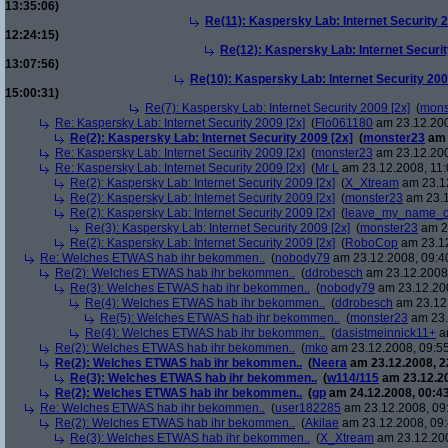
13:35:06)
Re(11): Kaspersky Lab: Internet Security 2
12:24:15)
Re(12): Kaspersky Lab: Internet Securit
13:07:56)
Re(10): Kaspersky Lab: Internet Security 200
15:00:31)
Re(7): Kaspersky Lab: Internet Security 2009 [2x]
(
mons
Re: Kaspersky Lab: Internet Security 2009 [2x]
(
Flo061180
am 23.12.200
Re(2): Kaspersky Lab: Internet Security 2009 [2x]
(
monster23
am 
Re: Kaspersky Lab: Internet Security 2009 [2x]
(
monster23
am 23.12.200
Re: Kaspersky Lab: Internet Security 2009 [2x]
(
Mr L
am 23.12.2008, 11:
Re(2): Kaspersky Lab: Internet Security 2009 [2x]
(
X_Xtream
am 23.12
Re(2): Kaspersky Lab: Internet Security 2009 [2x]
(
monster23
am 23.1
Re(2): Kaspersky Lab: Internet Security 2009 [2x]
(
leave_my_name_o
Re(3): Kaspersky Lab: Internet Security 2009 [2x]
(
monster23
am 23
Re(2): Kaspersky Lab: Internet Security 2009 [2x]
(
RoboCop
am 23.12
Re: Welches ETWAS hab ihr bekommen..
(
nobody79
am 23.12.2008, 09:4
Re(2): Welches ETWAS hab ihr bekommen..
(
ddrobesch
am 23.12.2008,
Re(3): Welches ETWAS hab ihr bekommen..
(
nobody79
am 23.12.200
Re(4): Welches ETWAS hab ihr bekommen..
(
ddrobesch
am 23.12.
Re(5): Welches ETWAS hab ihr bekommen..
(
monster23
am 23.
Re(4): Welches ETWAS hab ihr bekommen..
(
dasistmeinnick11+
am
Re(2): Welches ETWAS hab ihr bekommen..
(
mko
am 23.12.2008, 09:55
Re(2): Welches ETWAS hab ihr bekommen..
(
Neera
am 23.12.2008, 2
Re(3): Welches ETWAS hab ihr bekommen..
(
w114/115
am 23.12.20
Re(2): Welches ETWAS hab ihr bekommen..
(
gp
am 24.12.2008, 00:43
Re: Welches ETWAS hab ihr bekommen..
(
user182285
am 23.12.2008, 09
Re(2): Welches ETWAS hab ihr bekommen..
(
Akilae
am 23.12.2008, 09:
Re(3): Welches ETWAS hab ihr bekommen..
(
X_Xtream
am 23.12.200