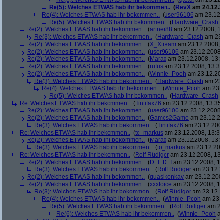
Re(6): Welches ETWAS hab ihr bekommen..
(
q.e.d.
am 23.12
Re(5): Welches ETWAS hab ihr bekommen..
(
RevX
am 24.12.
Re(4): Welches ETWAS hab ihr bekommen..
(
user96106
am 23.12.
Re(5): Welches ETWAS hab ihr bekommen..
(
Hardware_Crash
Re(2): Welches ETWAS hab ihr bekommen..
(
artner88
am 23.12.2008, 1
Re(3): Welches ETWAS hab ihr bekommen..
(
Hardware_Crash
am 23
Re(2): Welches ETWAS hab ihr bekommen..
(
X_Xtream
am 23.12.2008,
Re(2): Welches ETWAS hab ihr bekommen..
(
user96106
am 23.12.2008,
Re(2): Welches ETWAS hab ihr bekommen..
(
Marax
am 23.12.2008, 13:
Re(2): Welches ETWAS hab ihr bekommen..
(
rufus
am 23.12.2008, 13:3
Re(2): Welches ETWAS hab ihr bekommen..
(
Winnie_Pooh
am 23.12.20
Re(3): Welches ETWAS hab ihr bekommen..
(
Hardware_Crash
am 23
Re(4): Welches ETWAS hab ihr bekommen..
(
Winnie_Pooh
am 23.
Re(5): Welches ETWAS hab ihr bekommen..
(
Hardware_Crash
Re: Welches ETWAS hab ihr bekommen..
(
Tintifax76
am 23.12.2008, 13:35
Re(2): Welches ETWAS hab ihr bekommen..
(
user96106
am 23.12.2008,
Re(2): Welches ETWAS hab ihr bekommen..
(
Games2Game
am 23.12.2
Re(3): Welches ETWAS hab ihr bekommen..
(
Tintifax76
am 23.12.200
Re: Welches ETWAS hab ihr bekommen..
(
to_markus
am 23.12.2008, 13:3
Re(2): Welches ETWAS hab ihr bekommen..
(
Marax
am 23.12.2008, 13:
Re(3): Welches ETWAS hab ihr bekommen..
(
to_markus
am 23.12.20
Re: Welches ETWAS hab ihr bekommen..
(
Rolf Rüdiger
am 23.12.2008, 13
Re(2): Welches ETWAS hab ihr bekommen..
(
D_I_D_I
am 23.12.2008, 1
Re(3): Welches ETWAS hab ihr bekommen..
(
Rolf Rüdiger
am 23.12.
Re(2): Welches ETWAS hab ihr bekommen..
(
quasikonkav
am 23.12.200
Re(2): Welches ETWAS hab ihr bekommen..
(
xxxforce
am 23.12.2008, 1
Re(3): Welches ETWAS hab ihr bekommen..
(
Rolf Rüdiger
am 23.12.
Re(4): Welches ETWAS hab ihr bekommen..
(
Winnie_Pooh
am 23.
Re(5): Welches ETWAS hab ihr bekommen..
(
Rolf Rüdiger
am 2
Re(6): Welches ETWAS hab ihr bekommen..
(
Winnie_Pooh
a