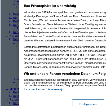
Re(3): Welches ETWAS hab ihr bekommen..
(
playaz
am 23.12.2008, 
Re(3): Welches ETWAS hab ihr bekommen..
(
monster23
am 23.12.20
Ihre Privatsphäre ist uns wichtig
Re(4): Welches ETWAS hab ihr bekommen..
(
bart99
am 23.12.2008
Re(5): Welches ETWAS hab ihr bekommen..
(
monster23
am 23.
Wir und unsere
1019
-Partner speichern und greifen auf personenbezo
Re(2): Welches ETWAS hab ihr bekommen..
(
female
am 23.12.2008, 09
eindeutige Kennungen auf Ihrem Gerät zu. Durch Auswahl von Akzeptier
Re(2): Welches ETWAS hab ihr bekommen..
(
User6465
am 23.12.2008,
für die unter „Wir und unsere Partner verarbeiten Daten, um Ihnen Dien
Re(2): Welches ETWAS hab ihr bekommen..
(
playaz
am 23.12.2008, 09
Durch Auswahl von Alle ablehnen oder Widerruf Ihrer Einwilligung werde
Re(2): Welches ETWAS hab ihr bekommen..
(
Ardjan
am 23.12.2008, 09
deaktiviert sind, sind manche Inhalte und Anzeigen möglicherweise nicht
Re(3): Welches ETWAS hab ihr bekommen..
(
monster23
am 23.12.20
Re(2): Welches ETWAS hab ihr bekommen..
(
User284
am 23.12.2008, 1
dieses Menü jederzeit wieder aufrufen, um Ihre Einstellungen zu ändern 
Re: Welches ETWAS hab ihr bekommen..
(
Diall
am 23.12.2008, 09:01:20)
Sie auf den Link Cookie-Einstellungen am unteren Rand der Webseite kli
Re(2): Welches ETWAS hab ihr bekommen..
(
ddrobesch
am 23.12.2008,
unseres Website. Weitere Informationen finden Sie in unserer Datensch
Re(3): Welches ETWAS hab ihr bekommen..
(
q.e.d.
am 23.12.2008, 0
Re(4): Welches ETWAS hab ihr bekommen..
(
Games2Game
am 23
Sofern Ihre getroffenen Einstellungen auch Anbieter umfassen, die Daten
Re(5): Welches ETWAS hab ihr bekommen..
(
ddrobesch
am 23.
Angemessenheitsbeschlusses gem Art 45 DSGVO und ohne geeignete G
Re(6): Welches ETWAS hab ihr bekommen..
(
q.e.d.
am 23.12
so gilt Ihre Einwilligung auch hierfür (Art 49 Abs 1 lit a DSGVO). Dies gi
Re(5): Welches ETWAS hab ihr bekommen..
(
q.e.d.
am 23.12.20
die USA. Es besteht insbesondere das Risiko, dass Ihre Daten durch B
Re(6): Welches ETWAS hab ihr bekommen..
(
Games2Game
Überwachungszwecken verarbeitet werden können, möglicherweise auc
Re(7): Welches ETWAS hab ihr bekommen..
(
q.e.d.
am 23.
können Sie abstellen, in dem Sie bei dem jeweiligen Anbieter in der Liste
Re(8): Welches ETWAS hab ihr bekommen..
(
Games2
Re(9): Welches ETWAS hab ihr bekommen..
(
q.e.d.
a
Wir und unsere Partner verarbeiten Daten, um Folg
Re(5): Welches ETWAS hab ihr bekommen..
(
monster23
am 23.
Re(3): Welches ETWAS hab ihr bekommen..
(
Diall
am 23.12.2008, 09
Endgeräteeigenschaften zur Identifikation aktiv abfragen. Verwendung 
Re(3): Welches ETWAS hab ihr bekommen..
(
Madler
am 23.12.2008, 
Zugriff auf Informationen auf einem Endgerät. Personalisierte Werbung
Re(4): Welches ETWAS hab ihr bekommen..
(
Games2Game
am 23
und der Performance von Inhalten, Zielgruppenforschung sowie Entwic
Mein etwas
(
Winnie_Pooh
am 23.12.2008, 09:12:01)
Liste der Partner (Lieferanten)
Re: Mein etwas
(
dizo
am 23.12.2008, 09:24:29)
Re: Mein etwas
(
q.e.d.
am 23.12.2008, 09:40:58)
Re: Welches ETWAS hab ihr bekommen..
(
Dimmu
am 23.12.2008, 09:12:1
Re(2): Welches ETWAS hab ihr bekommen..
(
Games2Game
am 23.12.2
Konfigurieren