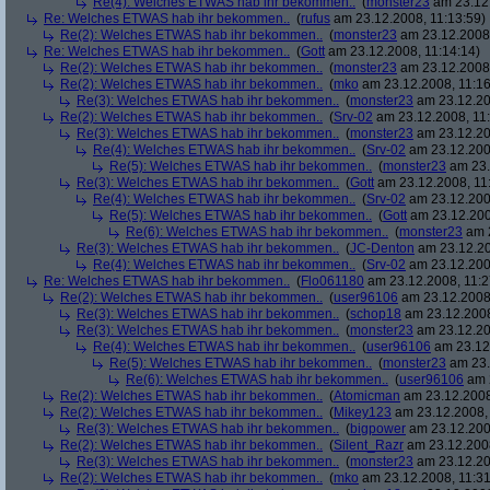
Re(4): Welches ETWAS hab ihr bekommen..
(
monster23
am 23.12.
Re: Welches ETWAS hab ihr bekommen..
(
rufus
am 23.12.2008, 11:13:59)
Re(2): Welches ETWAS hab ihr bekommen..
(
monster23
am 23.12.2008,
Re: Welches ETWAS hab ihr bekommen..
(
Gott
am 23.12.2008, 11:14:14)
Re(2): Welches ETWAS hab ihr bekommen..
(
monster23
am 23.12.2008,
Re(2): Welches ETWAS hab ihr bekommen..
(
mko
am 23.12.2008, 11:16
Re(3): Welches ETWAS hab ihr bekommen..
(
monster23
am 23.12.20
Re(2): Welches ETWAS hab ihr bekommen..
(
Srv-02
am 23.12.2008, 11:
Re(3): Welches ETWAS hab ihr bekommen..
(
monster23
am 23.12.20
Re(4): Welches ETWAS hab ihr bekommen..
(
Srv-02
am 23.12.2008
Re(5): Welches ETWAS hab ihr bekommen..
(
monster23
am 23.
Re(3): Welches ETWAS hab ihr bekommen..
(
Gott
am 23.12.2008, 11
Re(4): Welches ETWAS hab ihr bekommen..
(
Srv-02
am 23.12.2008
Re(5): Welches ETWAS hab ihr bekommen..
(
Gott
am 23.12.200
Re(6): Welches ETWAS hab ihr bekommen..
(
monster23
am 2
Re(3): Welches ETWAS hab ihr bekommen..
(
JC-Denton
am 23.12.20
Re(4): Welches ETWAS hab ihr bekommen..
(
Srv-02
am 23.12.2008
Re: Welches ETWAS hab ihr bekommen..
(
Flo061180
am 23.12.2008, 11:2
Re(2): Welches ETWAS hab ihr bekommen..
(
user96106
am 23.12.2008,
Re(3): Welches ETWAS hab ihr bekommen..
(
schop18
am 23.12.2008
Re(3): Welches ETWAS hab ihr bekommen..
(
monster23
am 23.12.20
Re(4): Welches ETWAS hab ihr bekommen..
(
user96106
am 23.12.
Re(5): Welches ETWAS hab ihr bekommen..
(
monster23
am 23.
Re(6): Welches ETWAS hab ihr bekommen..
(
user96106
am 2
Re(2): Welches ETWAS hab ihr bekommen..
(
Atomicman
am 23.12.2008
Re(2): Welches ETWAS hab ihr bekommen..
(
Mikey123
am 23.12.2008, 
Re(3): Welches ETWAS hab ihr bekommen..
(
bigpower
am 23.12.200
Re(2): Welches ETWAS hab ihr bekommen..
(
Silent_Razr
am 23.12.2008
Re(3): Welches ETWAS hab ihr bekommen..
(
monster23
am 23.12.20
Re(2): Welches ETWAS hab ihr bekommen..
(
mko
am 23.12.2008, 11:31