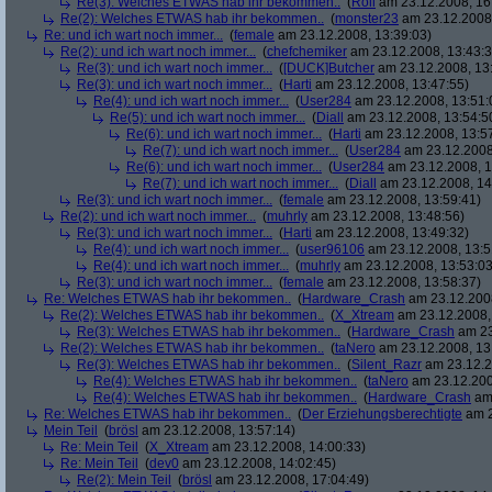
Re(3): Welches ETWAS hab ihr bekommen..
(
Roli
am 23.12.2008, 16
Re(2): Welches ETWAS hab ihr bekommen..
(
monster23
am 23.12.2008,
Re: und ich wart noch immer...
(
female
am 23.12.2008, 13:39:03)
Re(2): und ich wart noch immer...
(
chefchemiker
am 23.12.2008, 13:43:3
Re(3): und ich wart noch immer...
(
[DUCK]Butcher
am 23.12.2008, 13
Re(3): und ich wart noch immer...
(
Harti
am 23.12.2008, 13:47:55)
Re(4): und ich wart noch immer...
(
User284
am 23.12.2008, 13:51:
Re(5): und ich wart noch immer...
(
Diall
am 23.12.2008, 13:54:5
Re(6): und ich wart noch immer...
(
Harti
am 23.12.2008, 13:5
Re(7): und ich wart noch immer...
(
User284
am 23.12.2008
Re(6): und ich wart noch immer...
(
User284
am 23.12.2008, 1
Re(7): und ich wart noch immer...
(
Diall
am 23.12.2008, 14
Re(3): und ich wart noch immer...
(
female
am 23.12.2008, 13:59:41)
Re(2): und ich wart noch immer...
(
muhrly
am 23.12.2008, 13:48:56)
Re(3): und ich wart noch immer...
(
Harti
am 23.12.2008, 13:49:32)
Re(4): und ich wart noch immer...
(
user96106
am 23.12.2008, 13:5
Re(4): und ich wart noch immer...
(
muhrly
am 23.12.2008, 13:53:03
Re(3): und ich wart noch immer...
(
female
am 23.12.2008, 13:58:37)
Re: Welches ETWAS hab ihr bekommen..
(
Hardware_Crash
am 23.12.2008
Re(2): Welches ETWAS hab ihr bekommen..
(
X_Xtream
am 23.12.2008,
Re(3): Welches ETWAS hab ihr bekommen..
(
Hardware_Crash
am 23
Re(2): Welches ETWAS hab ihr bekommen..
(
taNero
am 23.12.2008, 13
Re(3): Welches ETWAS hab ihr bekommen..
(
Silent_Razr
am 23.12.2
Re(4): Welches ETWAS hab ihr bekommen..
(
taNero
am 23.12.200
Re(4): Welches ETWAS hab ihr bekommen..
(
Hardware_Crash
am 
Re: Welches ETWAS hab ihr bekommen..
(
Der Erziehungsberechtigte
am 2
Mein Teil
(
brösl
am 23.12.2008, 13:57:14)
Re: Mein Teil
(
X_Xtream
am 23.12.2008, 14:00:33)
Re: Mein Teil
(
dev0
am 23.12.2008, 14:02:45)
Re(2): Mein Teil
(
brösl
am 23.12.2008, 17:04:49)