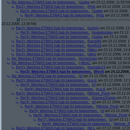
Re: Welches ETWAS hab ihr bekommen..
(
Judge
am 23.12.2008, 11:55:59
Re(2): Welches ETWAS hab ihr bekommen..
(
Petz
am 23.12.2008, 12:0
Re(3): Welches ETWAS hab ihr bekommen..
(
Judge
am 23.12.2008, 
Re(4): Welches ETWAS hab ihr bekommen..
(
Petz
am 23.12.2008,
Vom Autor zurückgezogen oder Autor hat seine Registrierung nicht bes
23.12.2008, 13:39:59)
Re(2): Welches ETWAS hab ihr bekommen..
(
muhrly
am 23.12.2008, 12
Re(3): Welches ETWAS hab ihr bekommen..
(
quasikonkav
am 23.12.
Re(3): Welches ETWAS hab ihr bekommen..
(
Judge
am 23.12.2008, 
Re(2): Welches ETWAS hab ihr bekommen..
(
hansi99
am 23.12.2008, 1
Re(2): Welches ETWAS hab ihr bekommen..
(
kopfnick
am 23.12.2008, 1
Re(2): Welches ETWAS hab ihr bekommen..
(
littleo
am 23.12.2008, 13:3
Re(2): Welches ETWAS hab ihr bekommen..
(
athis
am 23.12.2008, 14:2
Re: Welches ETWAS hab ihr bekommen..
(
mcmichael
am 23.12.2008, 12:0
Re: Welches ETWAS hab ihr bekommen..
(
-MiniC-
am 23.12.2008, 12:04:0
Re(2): Welches ETWAS hab ihr bekommen..
(
monster23
am 23.12.2008,
Re(3): Welches ETWAS hab ihr bekommen..
(
RevX
am 24.12.2008,
Re: Welches ETWAS hab ihr bekommen..
(
zf
am 23.12.2008, 12:11:46)
Re(2): Welches ETWAS hab ihr bekommen..
(
q.e.d.
am 23.12.2008, 12:
Re(3): Welches ETWAS hab ihr bekommen..
(
zf
am 23.12.2008, 12:2
Re(4): Welches ETWAS hab ihr bekommen..
(
q.e.d.
am 23.12.2008,
Re(2): Welches ETWAS hab ihr bekommen..
(
Winnie_Pooh
am 23.12.20
Re(3): Welches ETWAS hab ihr bekommen..
(
Games2Game
am 23.12
Re(3): Welches ETWAS hab ihr bekommen..
(
zf
am 23.12.2008, 12:2
Re(4): Welches ETWAS hab ihr bekommen..
(
Winnie_Pooh
am 23.
Re(5): Welches ETWAS hab ihr bekommen..
(
zf
am 23.12.2008,
Re(6): Welches ETWAS hab ihr bekommen..
(
Winnie_Pooh
a
Re(7): Welches ETWAS hab ihr bekommen..
(
zf
am 23.12.
Re(8): Welches ETWAS hab ihr bekommen..
(
Winnie_
Re(2): Welches ETWAS hab ihr bekommen..
(
Mr L
am 23.12.2008, 12:2